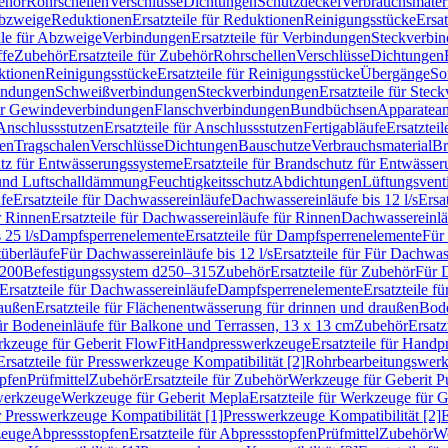
ehör
Rohrschellen
Verschlüsse
Dichtungen
Schutzdeckel
Verbrauchsmater
Abzweige
Reduktionen
Ersatzteile für Reduktionen
Reinigungsstücke
Ersat
ile für Abzweige
Verbindungen
Ersatzteile für Verbindungen
Steckverbi
ffe
Zubehör
Ersatzteile für Zubehör
Rohrschellen
Verschlüsse
Dichtungen
ktionen
Reinigungsstücke
Ersatzteile für Reinigungsstücke
Übergänge
So
bindungen
Schweißverbindungen
Steckverbindungen
Ersatzteile für Ste
für Gewindeverbindungen
Flanschverbindungen
Bundbüchsen
Apparatean
Anschlussstutzen
Ersatzteile für Anschlussstutzen
Fertigabläufe
Ersatzteil
len
Tragschalen
Verschlüsse
Dichtungen
Bauschutze
Verbrauchsmaterial
Br
tz für Entwässerungssysteme
Ersatzteile für Brandschutz für Entwässe
und Luftschalldämmung
Feuchtigkeitsschutz
Abdichtungen
Lüftungsvent
fe
Ersatzteile für Dachwassereinläufe
Dachwassereinläufe bis 12 l/s
Ersa
r Rinnen
Ersatzteile für Dachwassereinläufe für Rinnen
Dachwassereinläu
 25 l/s
Dampfsperrenelemente
Ersatzteile für Dampfsperrenelemente
Für 
tüberläufe
Für Dachwassereinläufe bis 12 l/s
Ersatzteile für Für Dachwass
–200
Befestigungssystem d250–315
Zubehör
Ersatzteile für Zubehör
Für 
Ersatzteile für Dachwassereinläufe
Dampfsperrenelemente
Ersatzteile 
raußen
Ersatzteile für Flächenentwässerung für drinnen und draußen
Bode
für Bodeneinläufe für Balkone und Terrassen, 13 x 13 cm
Zubehör
Ersatz
erkzeuge für Geberit FlowFit
Handpresswerkzeuge
Ersatzteile für Hand
Ersatzteile für Presswerkzeuge Kompatibilität [2]
Rohrbearbeitungswer
opfen
Prüfmittel
Zubehör
Ersatzteile für Zubehör
Werkzeuge für Geberit P
swerkzeuge
Werkzeuge für Geberit Mepla
Ersatzteile für Werkzeuge für 
ür Presswerkzeuge Kompatibilität [1]
Presswerkzeuge Kompatibilität [2]
E
zeuge
Abpressstopfen
Ersatzteile für Abpressstopfen
Prüfmittel
Zubehör
We