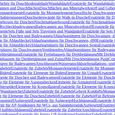
Zubehör für Duschbodenabläufe
Wandabläufe
Ersatzteile für Wandabläufe
wannen und Duschflächen
Duschflächen aus Mineralwerkstoff und Geberi
ntagelemente
Ersatzteile für Montagelemente
Spezifische Duschwanne
schabtrennungen
Duschseitenwände für Walk-in-Dusche
Ersatzteile für
lageboxen für Duschen
Nischenablageboxen
Ersatzteile für Nischenabla
ür Rechteckbadewannen
Badewannen aus Mineralwerkstoff
Ersatzteile f
mente
Sets Füße und Sets Traversen und Wandanker
Ersatzteile für Set
se für Duschen und Badewannen
Ablaufgarnituren für Duschwannen, 
ile für Ablaufdeckel
Ablaufgarnituren für Duschwannen, d90
Ersatzteil
ile für Ablaufdeckel
Ablaufgarnituren für Duschwannen Sestra
Ersatztei
rnituren für Duschwannen
Ventilstopfen
Ablaufgarnituren für Badewann
rehbetätigung
Ersatzteile für Fertigbausets für Drehbetätigung
Mit Drehbe
rtigbausets für Drehbetätigung und Zulauf
Mit Druckbetätigung PushCon
ituren für Badewannen
Anschlusssets
Wasseranschlüsse
Installations- un
ubehör
Ersatzteile für Zubehör
Montageelemente
Ersatzteile für Montag
Bidets
Ersatzteile für Elemente für Bidets
Elemente für Urinale
Ersatztei
mente für Duschen und Badewannen
Ersatzteile für Elemente für Dus
ile für Elemente für Ausgussbecken
Elemente für Armaturen
Ersatzteile 
hirrspüler
Elemente für Konsollasten
Ersatzteile für Elemente für Konso
r Wandspeicher
Zubehör
Ersatzteile für Zubehör
Geberit Kombifix
Montag
le für Elemente für Duschen
Zubehör
Ersatzteile für Zubehör
Für Befesti
unststoff
Aufgesetzt
Ersatzteile für Aufgesetzt
Hochhängend
Ersatzteile
eile für AP-Spülkästen für WCs, aus Sanitärkeramik
Aufgesetzt
Ersatztei
nd halbhochhängend
Zubehör
Ersatzteile für Zubehör
Anschlüsse
Ersatztei
pülkästen
Ersatzteile für Sigma UP-Spülkästen
Spülrohre
Zubehör
Füll- 