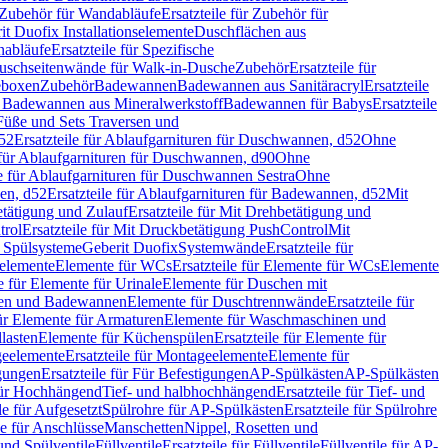
Zubehör für Wandabläufe
Ersatzteile für Zubehör für
t Duofix Installationselemente
Duschflächen aus
nabläufe
Ersatzteile für Spezifische
 Duschseitenwände für Walk-in-Dusche
Zubehör
Ersatzteile für
geboxen
Zubehör
Badewannen
Badewannen aus Sanitäracryl
Ersatzteile
ür Badewannen aus Mineralwerkstoff
Badewannen für Babys
Ersatzteile
s Füße und Sets Traversen und
d52
Ersatzteile für Ablaufgarnituren für Duschwannen, d52
Ohne
e für Ablaufgarnituren für Duschwannen, d90
Ohne
le für Ablaufgarnituren für Duschwannen Sestra
Ohne
en, d52
Ersatzteile für Ablaufgarnituren für Badewannen, d52
Mit
tätigung und Zulauf
Ersatzteile für Mit Drehbetätigung und
trol
Ersatzteile für Mit Druckbetätigung PushControl
Mit
d Spülsysteme
Geberit Duofix
Systemwände
Ersatzteile für
eelemente
Elemente für WCs
Ersatzteile für Elemente für WCs
Elemente
le für Elemente für Urinale
Elemente für Duschen mit
chen und Badewannen
Elemente für Duschtrennwände
Ersatzteile für
für Elemente für Armaturen
Elemente für Waschmaschinen und
llasten
Elemente für Küchenspülen
Ersatzteile für Elemente für
eelemente
Ersatzteile für Montageelemente
Elemente für
gungen
Ersatzteile für Für Befestigungen
AP-Spülkästen
AP-Spülkästen
 für Hochhängend
Tief- und halbhochhängend
Ersatzteile für Tief- und
le für Aufgesetzt
Spülrohre für AP-Spülkästen
Ersatzteile für Spülrohre
le für Anschlüsse
Manschetten
Nippel, Rosetten und
und Spülventile
Füllventile
Ersatzteile für Füllventile
Füllventile für AP-