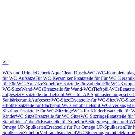
AT
WCs und Urinale
Geberit AquaClean Dusch-WCs
WC-Komplettanlag
für WC-Aufsätze
Für WC-Keramiken
Ersatzteile für Für WC-Kerami
für Für WC-Aufsätze
Zubehör
Ersatzteile für Zubehör
Für WC-Komplet
WC-Sitze
Wand-WCs
Ersatzteile für Wand-WCs
Tiefspül-WCs
Ersatzt
aufgesetzt
Ersatzteile für Tiefspül-WCs für AP-Spülkasten aufgesetzt
T
Sanitärkeramik
Aufgesetzt
WC-Sitze
Ersatzteile für WC-Sitze
WC-Sitze
erhöht
Ersatzteile für Flachspül-WCs erhöht
Tiefspül-WCs verlängert
E
Sitzringe
Ersatzteile für WC-Sitzringe
WCs für Kinder
Ersatzteile für 
Kinder
WC-Sitze
Ersatzteile für WC-Sitze
WC-Sitzringe
Ersatzteile fü
Standbidets
Zubehör
Ersatzteile für Zubehör
Betätigungsplatten und W
Omega UP-Spülkästen
Ersatzteile für Für Omega UP-Spülkästen
Für 
Spülkästen
Zubehör
Verbrauchsmaterial
WC-Steuerungen mit elektroni