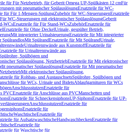
eile für Für Netzbetrieb, für Geberit Omega UP-Spülkästen 12 cm
Für
rungen mit pneumatischer Spülauslösung
Ersatzteile für WC-
ile für Für 1-Mengen-Spülung
Zubehör für WC-Steuerungen
Ersatzteile
ür Für WC-Steuerungen mit elektronischer Spülauslösung
Geberit
nd-WCs
Ersatzteile für Für Stand-WCs
Zubehör
Ersatzteile für
el
Ersatzteile für Ohne Deckel
Urinale, gespülter Betrieb,
uerung
Mit integrierter Urinalsteuerung
Ersatzteile für Mit integrierter
ür Spülrandlos
Mit Spülrand
Ersatzteile für Mit Spülrand
Urinale,
naltrennwände
Urinaltrennwände aus Kunststoff
Ersatzteile für
Ersatzteile für Urinaltrennwände aus
r Spülrohre, Spülbögen und
ronischer Spülauslösung, Netzbetrieb
Ersatzteile für Mit elektronischer
Mit pneumatischer Spülauslösung
Ersatzteile für Mit pneumatischer
 Netzbetrieb
Mit elektronischer Spülauslösung,
atzteile für Rohbau- und Austauschsets
Spülrohre, Spülbögen und
anschlüsse für WCs, Urinale und Bidets
Ablaufgarnituren für WCs
ssbögen
Anschlussstutzen
Ersatzteile für
us PVC
Ersatzteile für Anschlüsse aus PVC
Manschetten und
hons
Ersatzteile für Schneckensiphons
UP-Siphons
Ersatzteile für UP-
enverlängerungen
Anschlussstutzen
Ersatzteile für
ogensiphons
Ersatzteile für
htische
Waschtische
Ersatzteile für
atzteile für Aufsatzwaschtische
Handwaschbecken
Ersatzteile für
htische
Ersatzteile für
atzteile für Waschtische für