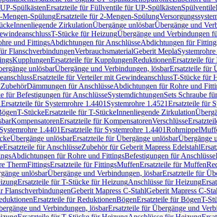
r UP-Spülkästen
Ersatzteile für Füllventile für UP-Spülkästen
Spülventile
-Mengen-Spülung
Ersatzteile für 2-Mengen-Spülung
Versorgungssyste
ücke
Innenliegende Zirkulation
Übergänge unlösbar
Übergänge und Verb
Gewindeanschluss
T-Stücke für Heizung
Übergänge und Verbindungen fü
hre und Fittings
Abdichtungen für Anschlüsse
Abdichtungen für Fitting
für Flanschverbindungen
Verbrauchsmaterial
Geberit Mepla
Systemrohr
tings
Kupplungen
Ersatzteile für Kupplungen
Reduktionen
Ersatzteile fü
Übergänge unlösbar
Übergänge und Verbindungen, lösbar
Ersatzteile fü
deanschluss
Ersatzteile für Verteiler mit Gewindeanschluss
T-Stücke für 
r Zubehör
Dämmungen für Anschlüsse
Abdichtungen für Rohre und Fitti
ile für Befestigungen für Anschlüsse
Systemdichtungen
Sets Schraube fü
1
Ersatzteile für Systemrohre 1.4401
Systemrohre 1.4521
Ersatzteile für
 Bögen
T-Stücke
Ersatzteile für T-Stücke
Innenliegende Zirkulation
Übergä
sbar
Kompensatoren
Ersatzteile für Kompensatoren
Verschlüsse
Ersatztei
Systemrohre 1.4401
Ersatzteile für Systemrohre 1.4401
Rohrnippel
Muff
ücke
Übergänge unlösbar
Ersatzteile für Übergänge unlösbar
Übergänge u
e
Ersatzteile für Anschlüsse
Zubehör für Geberit Mapress Edelstahl
Ersat
ings
Abdichtungen für Rohre und Fittings
Befestigungen für Anschlüsse
re Therm
Fittings
Ersatzteile für Fittings
Muffen
Ersatzteile für Muffen
Re
ergänge unlösbar
Übergänge und Verbindungen, lösbar
Ersatzteile für Ü
eizung
Ersatzteile für T-Stücke für Heizung
Anschlüsse für Heizung
Ersat
ür Flanschverbindungen
Geberit Mapress C-Stahl
Geberit Mapress C-Sta
eduktionen
Ersatzteile für Reduktionen
Bögen
Ersatzteile für Bögen
T-St
ergänge und Verbindungen, lösbar
Ersatzteile für Übergänge und Verb
eizung
Ersatzteile für T-Stücke für Heizung
Anschlüsse für Heizung
Ersat