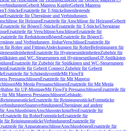
hverbindungen
Geberit Mapress Kupfer
Geberit Mapress
gen
T-Stücke
Ersatzteile für T-Stücke
Innenliegende
bar
Ersatzteile für Übergänge und Verbindungen,
nschlüsse für Heizung
Ersatzteile für Anschlüsse für Heizung
Geberit
n
Ersatzteile für Bögen
T-Stücke
Ersatzteile für T-Stücke
Übergänge
üsse
Ersatzteile für Verschlüsse
Anschlüsse
Ersatzteile für
rsatzteile für Reduktionen
Bögen
Ersatzteile für Bögen
T-
bergänge und Verbindungen, lösbar
Verschlüsse
Ersatzteile für
n für Rohre und Fittings
Abdeckungen für Rohre
Befestigungen für
ienespüleinheiten
Ersatzteile für Hygienespüleinheiten
Zubehör für
r Spülkästen und WC-Steuerungen mit Hygienespülung
UP-Spülkästen
pülung
Ersatzteile für Zubehör für Spülkästen und WC-Steuerungen
stem
Ersatzteile für Geberit Connect Zubehör für Geberit
le
Ersatzteile für Schrägsitzventile
Mit FlowFit
ress Pressanschlüssen
Ersatzteile für Mit Mapress
schlüssen
Mit Mepla Pressanschlüssen
Ersatzteile für Mit Mepla
gelhähne für UP-Montage
Mit FlowFit Pressanschlüssen
Ersatzteile für
le für Mit Mapress Pressanschlüssen
Gebäude-
n
Reinigungsstücke
Ersatzteile für Reinigungsstücke
Formstücke
ckverbindungen
Spannverbindungen
Übergänge auf andere
e für Anschlussbögen
Anschlusssteckmuffen
Ersatzteile für
re
Ersatzteile für Rohre
Formstücke
Ersatzteile für
ile für Reinigungsstücke
Verbindungen
Ersatzteile für
rsatzteile für Apparateanschlüsse
Anschlussbögen
Ersatzteile für