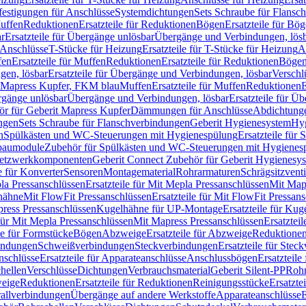
festigungen für Anschlüsse
Systemdichtungen
Sets Schraube für Flansc
Muffen
Reduktionen
Ersatzteile für Reduktionen
Bögen
Ersatzteile für Bö
r
Ersatzteile für Übergänge unlösbar
Übergänge und Verbindungen, lös
r Anschlüsse
T-Stücke für Heizung
Ersatzteile für T-Stücke für Heizung
A
fen
Ersatzteile für Muffen
Reduktionen
Ersatzteile für Reduktionen
Böge
gen, lösbar
Ersatzteile für Übergänge und Verbindungen, lösbar
Verschl
it Mapress Kupfer, FKM blau
Muffen
Ersatzteile für Muffen
Reduktionen
E
ergänge unlösbar
Übergänge und Verbindungen, lösbar
Ersatzteile für Ü
hör für Geberit Mapress Kupfer
Dämmungen für Anschlüsse
Abdichtunge
ngen
Sets Schraube für Flanschverbindungen
Geberit Hygienesystem
Hyg
n
Spülkästen und WC-Steuerungen mit Hygienespülung
Ersatzteile fü
nbaumodule
Zubehör für Spülkästen und WC-Steuerungen mit Hygienes
etzwerkkomponenten
Geberit Connect Zubehör für Geberit Hygienesy
e für Konverter
Sensoren
Montagematerial
Rohrarmaturen
Schrägsitzventi
la Pressanschlüssen
Ersatzteile für Mit Mepla Pressanschlüssen
Mit Map
lhähne
Mit FlowFit Pressanschlüssen
Ersatzteile für Mit FlowFit Pressan
press Pressanschlüssen
Kugelhähne für UP-Montage
Ersatzteile für Ku
 für Mit Mepla Pressanschlüssen
Mit Mapress Pressanschlüssen
Ersatztei
le für Formstücke
Bögen
Abzweige
Ersatzteile für Abzweige
Reduktione
bindungen
Schweißverbindungen
Steckverbindungen
Ersatzteile für Ste
nschlüsse
Ersatzteile für Apparateanschlüsse
Anschlussbögen
Ersatzteil
hellen
Verschlüsse
Dichtungen
Verbrauchsmaterial
Geberit Silent-PP
Roh
weige
Reduktionen
Ersatzteile für Reduktionen
Reinigungsstücke
Ersatzte
allverbindungen
Übergänge auf andere Werkstoffe
Apparateanschlüsse
E