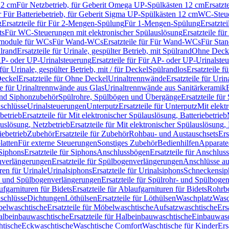
12 cm
Für Netzbetrieb, für Geberit Omega UP-Spülkästen 12 cm
Ersatzt
ür Für Batteriebetrieb, für Geberit Sigma UP-Spülkästen 12 cm
WC-Steue
g
Ersatzteile für Für 2-Mengen-Spülung
Für 1-Mengen-Spülung
Ersatzte
ts
Für WC-Steuerungen mit elektronischer Spülauslösung
Ersatzteile f
ärmodule für WCs
Für Wand-WCs
Ersatzteile für Für Wand-WCs
Für Sta
ülrand
Ersatzteile für Urinale, gespülter Betrieb, mit Spülrand
Ohne Deck
P- oder UP-Urinalsteuerung
Ersatzteile für Für AP- oder UP-Urinalste
 für Urinale, gespülter Betrieb, mit / für Deckel
Spülrandlos
Ersatzteile f
eckel
Ersatzteile für Ohne Deckel
Urinaltrennwände
Ersatzteile für Uri
le für Urinaltrennwände aus Glas
Urinaltrennwände aus Sanitärkeramik
nd Siphonzubehör
Spülrohre, Spülbögen und Übergänge
Ersatzteile fü
schlüsse
Urinalsteuerungen
Unterputz
Ersatzteile für Unterputz
Mit elekt
betrieb
Ersatzteile für Mit elektronischer Spülauslösung, Batteriebetrieb
auslösung, Netzbetrieb
Ersatzteile für Mit elektronischer Spülauslösung,
iebetrieb
Zubehör
Ersatzteile für Zubehör
Rohbau- und Austauschsets
Ers
atten
Für externe Steuerungen
Sonstiges Zubehör
Bedienhilfen
Apparate
Siphons
Ersatzteile für Siphons
Anschlussbögen
Ersatzteile für Anschlu
verlängerungen
Ersatzteile für Spülbogenverlängerungen
Anschlüsse a
ren für Urinale
Urinalsiphons
Ersatzteile für Urinalsiphons
Schneckensip
- und Spülbogenverlängerungen
Ersatzteile für Spülrohr- und Spülbog
fgarnituren für Bidets
Ersatzteile für Ablaufgarnituren für Bidets
Rohrb
schlüsse
Dichtungen
Löthülsen
Ersatzteile für Löthülsen
Waschplatz
Wasc
elwaschtische
Ersatzteile für Möbelwaschtische
Aufsatzwaschtische
Ers
albeinbauwaschtische
Ersatzteile für Halbeinbauwaschtische
Einbauwasc
htische
Eckwaschtische
Waschtische Comfort
Waschtische für Kinder
Ers