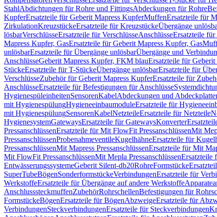
Stahl
Abdichtungen für Rohre und Fittings
Abdeckungen für Rohre
Be
Kupfer
Ersatzteile für Geberit Mapress Kupfer
Muffen
Ersatzteile für 
Zirkulation
Kreuzstücke
Ersatzteile für Kreuzstücke
Übergänge unlösba
lösbar
Verschlüsse
Ersatzteile für Verschlüsse
Anschlüsse
Ersatzteile fü
Mapress Kupfer, Gas
Ersatzteile für Geberit Mapress Kupfer, Gas
Muf
unlösbar
Ersatzteile für Übergänge unlösbar
Übergänge und Verbindun
Anschlüsse
Geberit Mapress Kupfer, FKM blau
Ersatzteile für Geber
Stücke
Ersatzteile für T-Stücke
Übergänge unlösbar
Ersatzteile für Üb
Verschlüsse
Zubehör für Geberit Mapress Kupfer
Ersatzteile für Zube
Anschlüsse
Ersatzteile für Befestigungen für Anschlüsse
Systemdichtu
Hygienespüleinheiten
Sensoren
Kabel
Abdeckungen und Abdeckplatte
mit Hygienespülung
Hygieneeinbaumodule
Ersatzteile für Hygieneei
mit Hygienespülung
Sensoren
Kabel
Netzteile
Ersatzteile für Netzteile
N
Hygienesystem
Gateways
Ersatzteile für Gateways
Konverter
Ersatzteil
Pressanschlüssen
Ersatzteile für Mit FlowFit Pressanschlüssen
Mit Mep
Pressanschlüssen
Probenahmeventile
Kugelhähne
Ersatzteile für Kuge
Pressanschlüssen
Mit Mapress Pressanschlüssen
Ersatzteile für Mit Ma
Mit FlowFit Pressanschlüssen
Mit Mepla Pressanschlüssen
Ersatzteile
Entwässerungssysteme
Geberit Silent-db20
Rohre
Formstücke
Ersatztei
SuperTube
Bögen
Sonderformstücke
Verbindungen
Ersatzteile für Ver
Werkstoffe
Ersatzteile für Übergänge auf andere Werkstoffe
Apparatea
Anschlusssteckmuffen
Zubehör
Rohrschellen
Befestigungen für Rohrsc
Formstücke
Bögen
Ersatzteile für Bögen
Abzweige
Ersatzteile für Abz
Verbindungen
Steckverbindungen
Ersatzteile für Steckverbindungen
Kr