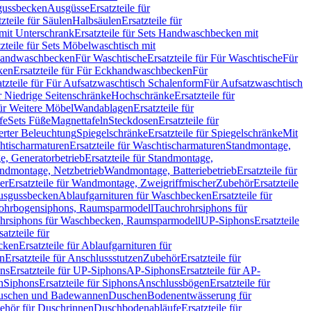
sgussbecken
Ausgüsse
Ersatzteile für
tzteile für Säulen
Halbsäulen
Ersatzteile für
mit Unterschrank
Ersatzteile für Sets Handwaschbecken mit
tzteile für Sets Möbelwaschtisch mit
 Handwaschbecken
Für Waschtische
Ersatzteile für Für Waschtische
Für
ken
Ersatzteile für Für Eckhandwaschbecken
Für
atzteile für Für Aufsatzwaschtisch Schalenform
Für Aufsatzwaschtisch
ür Niedrige Seitenschränke
Hochschränke
Ersatzteile für
für Weitere Möbel
Wandablagen
Ersatzteile für
fe
Sets Füße
Magnettafeln
Steckdosen
Ersatzteile für
ierter Beleuchtung
Spiegelschränke
Ersatzteile für Spiegelschränke
Mit
htischarmaturen
Ersatzteile für Waschtischarmaturen
Standmontage,
, Generatorbetrieb
Ersatzteile für Standmontage,
andmontage, Netzbetrieb
Wandmontage, Batteriebetrieb
Ersatzteile für
er
Ersatzteile für Wandmontage, Zweigriffmischer
Zubehör
Ersatzteile
Ausgussbecken
Ablaufgarnituren für Waschbecken
Ersatzteile für
 Rohrbogensiphons, Raumsparmodell
Tauchrohrsiphons für
rohrsiphons für Waschbecken, Raumsparmodell
UP-Siphons
Ersatzteile
satzteile für
ecken
Ersatzteile für Ablaufgarnituren für
en
Ersatzteile für Anschlussstutzen
Zubehör
Ersatzteile für
ns
Ersatzteile für UP-Siphons
AP-Siphons
Ersatzteile für AP-
n
Siphons
Ersatzteile für Siphons
Anschlussbögen
Ersatzteile für
uschen und Badewannen
Duschen
Bodenentwässerung für
behör für Duschrinnen
Duschbodenabläufe
Ersatzteile für