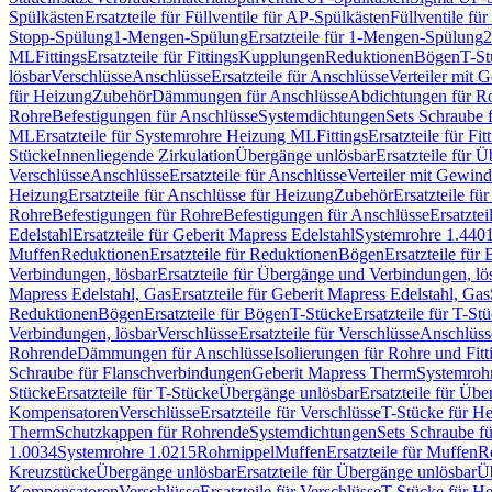
Spülkästen
Ersatzteile für Füllventile für AP-Spülkästen
Füllventile fü
Stopp-Spülung
1-Mengen-Spülung
Ersatzteile für 1-Mengen-Spülung
2
ML
Fittings
Ersatzteile für Fittings
Kupplungen
Reduktionen
Bögen
T-St
lösbar
Verschlüsse
Anschlüsse
Ersatzteile für Anschlüsse
Verteiler mit 
für Heizung
Zubehör
Dämmungen für Anschlüsse
Abdichtungen für Ro
Rohre
Befestigungen für Anschlüsse
Systemdichtungen
Sets Schraube 
ML
Ersatzteile für Systemrohre Heizung ML
Fittings
Ersatzteile für Fit
Stücke
Innenliegende Zirkulation
Übergänge unlösbar
Ersatzteile für 
Verschlüsse
Anschlüsse
Ersatzteile für Anschlüsse
Verteiler mit Gewin
Heizung
Ersatzteile für Anschlüsse für Heizung
Zubehör
Ersatzteile fü
Rohre
Befestigungen für Rohre
Befestigungen für Anschlüsse
Ersatzte
Edelstahl
Ersatzteile für Geberit Mapress Edelstahl
Systemrohre 1.440
Muffen
Reduktionen
Ersatzteile für Reduktionen
Bögen
Ersatzteile für
Verbindungen, lösbar
Ersatzteile für Übergänge und Verbindungen, lö
Mapress Edelstahl, Gas
Ersatzteile für Geberit Mapress Edelstahl, Gas
Reduktionen
Bögen
Ersatzteile für Bögen
T-Stücke
Ersatzteile für T-St
Verbindungen, lösbar
Verschlüsse
Ersatzteile für Verschlüsse
Anschlüss
Rohrende
Dämmungen für Anschlüsse
Isolierungen für Rohre und Fitt
Schraube für Flanschverbindungen
Geberit Mapress Therm
Systemroh
Stücke
Ersatzteile für T-Stücke
Übergänge unlösbar
Ersatzteile für Üb
Kompensatoren
Verschlüsse
Ersatzteile für Verschlüsse
T-Stücke für H
Therm
Schutzkappen für Rohrende
Systemdichtungen
Sets Schraube f
1.0034
Systemrohre 1.0215
Rohrnippel
Muffen
Ersatzteile für Muffen
R
Kreuzstücke
Übergänge unlösbar
Ersatzteile für Übergänge unlösbar
Üb
Kompensatoren
Verschlüsse
Ersatzteile für Verschlüsse
T-Stücke für H