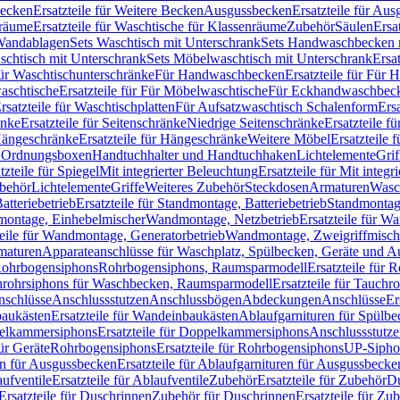
Becken
Ersatzteile für Weitere Becken
Ausgussbecken
Ersatzteile für Au
nräume
Ersatzteile für Waschtische für Klassenräume
Zubehör
Säulen
Ersa
andablagen
Sets Waschtisch mit Unterschrank
Sets Handwaschbecken 
aschtisch mit Unterschrank
Sets Möbelwaschtisch mit Unterschrank
Ersa
für Waschtischunterschränke
Für Handwaschbecken
Ersatzteile für Für
aschtische
Ersatzteile für Für Möbelwaschtische
Für Eckhandwaschbec
rsatzteile für Waschtischplatten
Für Aufsatzwaschtisch Schalenform
Ers
änke
Ersatzteile für Seitenschränke
Niedrige Seitenschränke
Ersatzteile f
ängeschränke
Ersatzteile für Hängeschränke
Weitere Möbel
Ersatzteile 
d Ordnungsboxen
Handtuchhalter und Handtuchhaken
Lichtelemente
Grif
tzteile für Spiegel
Mit integrierter Beleuchtung
Ersatzteile für Mit integr
behör
Lichtelemente
Griffe
Weiteres Zubehör
Steckdosen
Armaturen
Wasc
tteriebetrieb
Ersatzteile für Standmontage, Batteriebetrieb
Standmontage
dmontage, Einhebelmischer
Wandmontage, Netzbetrieb
Ersatzteile für W
teile für Wandmontage, Generatorbetrieb
Wandmontage, Zweigriffmisch
rmaturen
Apparateanschlüsse für Waschplatz, Spülbecken, Geräte und 
 Rohrbogensiphons
Rohrbogensiphons, Raumsparmodell
Ersatzteile für
rohrsiphons für Waschbecken, Raumsparmodell
Ersatzteile für Tauch
nschlüsse
Anschlussstutzen
Anschlussbögen
Abdeckungen
Anschlüsse
Er
aukästen
Ersatzteile für Wandeinbaukästen
Ablaufgarnituren für Spülb
elkammersiphons
Ersatzteile für Doppelkammersiphons
Anschlussstutz
für Geräte
Rohrbogensiphons
Ersatzteile für Rohrbogensiphons
UP-Sipho
en für Ausgussbecken
Ersatzteile für Ablaufgarnituren für Ausgussbecke
ufventile
Ersatzteile für Ablaufventile
Zubehör
Ersatzteile für Zubehör
D
Ersatzteile für Duschrinnen
Zubehör für Duschrinnen
Ersatzteile für Zu