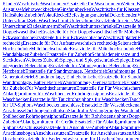
Kinder
Waschtische
Waschrinnen
Ersatzteile für Waschrinnen
Weitere 
Ausgüsse
Mehrzweckbecken
Gipsfangbecken
Waschtische für Klasse
Halbsäulen
Zubehör
Ablaufdeckel
Befestigungsmaterial
Dekorblenden
W
Unterschrank
Sets Waschtisch mit Unterschrank
Ersatzteile für Sets W
Unterschrank
Badezimmermöbel
Waschtischunterschränke
Ersatzteile 
Doppelwaschtische
Ersatzteile für Für Doppelwaschtische
Für Möbelw
Eckwaschtische
Ersatzteile für Für Eckwaschtische
Waschtischplatten
E
rechteckig
Ersatzteile für Für Aufsatzwaschtisch rechteckig
Seitenschr
Hochschränke
Mittelhochschränke
Ersatzteile für Mittelhochschränke
H
Wandablagen
Zubehör
Ersatzteile für Zubehör
Schubladeneinsätze un
Steckdosen
Weiteres Zubehör
Spiegel und Spiegelschränke
Spiegel
Ersa
integrierter Beleuchtung
Ersatzteile für Mit integrierter Beleuchtung
Zu
Netzbetrieb
Ersatzteile für Standmontage, Netzbetrieb
Standmontage, Ba
Generatorbetrieb
Standmontage, Einhebelmischer
Ersatzteile für Stan
Wandmontage, Batteriebetrieb
Wandmontage, Generatorbetrieb
Ersatz
für Zubehör
Für Waschtischarmaturen
Ersatzteile für Für Waschtischa
Ablaufgarnituren für Waschbecken
Rohrbogensiphons
Ersatzteile für
Waschbecken
Ersatzteile für Tauchrohrsiphons für Waschbecken
Tauch
für UP-Siphons
Waschbeckenanschlüsse
Ersatzteile für Waschbeckena
Anschlüsse
Dichtungen
Löthülsen
Standrohre
Verlängerungen
Wandeinb
Spülbecken
Rohrbogensiphons
Ersatzteile für Rohrbogensiphons
Dopp
Zubehör
Ablaufgarnituren für Geräte
Ersatzteile für Ablaufgarnituren 
Siphons
Anschlüsse
Ersatzteile für Anschlüsse
Zubehör
Ablaufgarnitur
Anschlussbögen
Anschlussstutzen
Ersatzteile für Anschlussstutzen
Abla
Duschen
Ersatzteile für Bodenentwässerung für Duschen
Duschrinnen