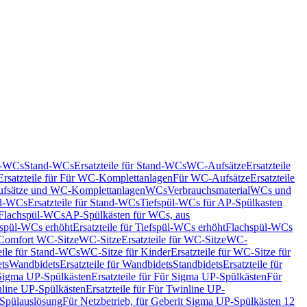
nd-WCs
Stand-WCs
Ersatzteile für Stand-WCs
WC-Aufsätze
Ersatzteile
Ersatzteile für Für WC-Komplettanlagen
Für WC-Aufsätze
Ersatzteile
fsätze und WC-Komplettanlagen
WCs
Verbrauchsmaterial
WCs und
d-WCs
Ersatzteile für Stand-WCs
Tiefspül-WCs für AP-Spülkasten
r Flachspül-WCs
AP-Spülkästen für WCs, aus
fspül-WCs erhöht
Ersatzteile für Tiefspül-WCs erhöht
Flachspül-WCs
r Comfort WC-Sitze
WC-Sitze
Ersatzteile für WC-Sitze
WC-
eile für Stand-WCs
WC-Sitze für Kinder
Ersatzteile für WC-Sitze für
ts
Wandbidets
Ersatzteile für Wandbidets
Standbidets
Ersatzteile für
Sigma UP-Spülkästen
Ersatzteile für Für Sigma UP-Spülkästen
Für
line UP-Spülkästen
Ersatzteile für Für Twinline UP-
 Spülauslösung
Für Netzbetrieb, für Geberit Sigma UP-Spülkästen 12