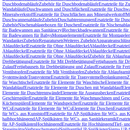
Duschbodenabläufe
Zubehör für Duschbodenabläufe
Ersatzteile für 
Wandabläufe
Duschwannen und Duschflächen
Ersatzteile für Dusch
Mineralwerkstoff
Ersatzteile für Duschflächen aus Mineralwerkstoff
Mo
Duschwannenabläufe
Zubehör
Duschabtrennungen
Ersatzteile für Du
Zubehör
Nischenablageboxen für Duschen
Ersatzteile für Nischenab
für Badewannen aus Sanitäracryl
Rechteckbadewannen
Ersatzteile f
für Badewannen für Babys
Montagelemente
Ersatzteile für Montagele
Wandanker
Zubehör
Reparatursets
Weiteres Zubehör
Apparateanschlüs
Ablaufdeckel
Ersatzteile für Ohne Ablaufdeckel
Ablaufdeckel
Ersatzte
Ablaufdeckel
Ersatzteile für Ohne Ablaufdeckel
Ablaufdeckel
Ersatzte
Ablaufdeckel
Ersatzteile für Ohne Ablaufdeckel
Zubehör für Ablaufga
Drehbetätigung
Ersatzteile für Mit Drehbetätigung
Fertigbausets für D
Zulauf
Fertigbausets für Drehbetätigung und Zulauf
Ersatzteile für Fe
Ventilstopfen
Ersatzteile für Mit Ventilstopfen
Zubehör für Ablaufgarn
Systemwände
Tragsysteme
Ersatzteile für Tragsysteme
Beplankungen
Z
für Waschtische
Ersatzteile für Elemente für Waschtische
Elemente für 
Wandablauf
Ersatzteile für Elemente für Duschen mit Wandablauf
Ele
Elemente für Duschtrennwände
Elemente für Ausgussbecken
Ersatzte
Geschirrspüler
Ersatzteile für Elemente für Waschmaschinen und Gesc
Küchenspülen
Elemente für Wandspeicher
Ersatzteile für Elemente fü
WCs
Ersatzteile für Elemente für WCs
Elemente für Duschen
Ersatztei
für WCs, aus Kunststoff
Ersatzteile für AP-Spülkästen für WCs, aus K
halbhochhängend
AP-Spülkästen für WCs, aus Sanitärkeramik
Ersatzt
für AP-Spülkästen
Hochhängend
Ersatzteile für Hochhängend
Tief- u
Staueinsätze
Verbrauchsmaterial
Spülventile
UP-Spülkästen
Sigma UP-S