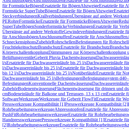
Anschlussbögen
Anschlussstutzen
Ersatzteile für Anschlussstutzen
Zub
für Formstücke
Bögen
Ersatzteile für Bögen
Abzweige
Ersatzteile für 
Formstücke SuperTube
Bögen
Ersatzteile für Bögen
Abzweige
Ersatzte
Steckverbindungen
Krallverbindungen
Übergänge auf andere Werksto
PE
Rohre
Formstücke
Ersatzteile für Formstücke
Bögen
Abzweige
Redu
SuperTube
Bögen
Sonderformstücke
Verbindungen
Ersatzteile für Ver
Übergänge auf andere Werkstoffe
Gewindeverbindungen
Ersatzteile 
für Anschlussbögen
Anschlussmuffen
Ersatzteile für Anschlussmuffen
Schneckensiphons
Zubehör
Rohrschellen
Befestigungen für Rohrschel
Feuchtigkeitsschutz
Brandschutz
Ersatzteile für Brandschutz
Brandschu
Körperschallentkopplung
Dämmungen zur Körperschallentkopplung 
Belüftungsventile
Geberit Pluvia Dachentwässerung
Dachwassereinläu
l/s
Ersatzteile für Dachwassereinläufe bis 25 l/s
Dachwassereinläufe fü
l/s
Dachwassereinläufe bis 25 l/s
Ersatzteile für Dachwassereinläufe bis
bis 12 l/s
Dachwassereinläufe bis 25 l/s
Notüberläufe
Ersatzteile für No
Dachwassereinläufe bis 25 l/s
Befestigungen
Befestigungssystem d40
Befestigungen
Konventionelle Dachentwässerung
Dachwassereinläufe
Zubehör
Bodenentwässerung
Flächenentwässerung für drinnen und d
cm
Bodeneinläufe für Balkone und Terrassen, 13 x 13 cm
Ersatzteile 
Software
Werkzeuge
Werkzeuge für Geberit FlowFit
Ersatzteile für W
Presswerkzeuge Kompatibilität [1]
Presswerkzeuge Kompatibilität [2]
Rohrbearbeitungswerkzeuge
Abpressstopfen
Ersatzteile für Abpressst
PushFit
Rohrbearbeitungswerkzeuge
Ersatzteile für Rohrbearbeitung
Handpresswerkzeuge
Presswerkzeuge Kompatibilität [1]
Ersatzteile f
[2]
Rohrbearbeitungswerkzeuge
Ersatzteile für Rohrbearbeitungswerk