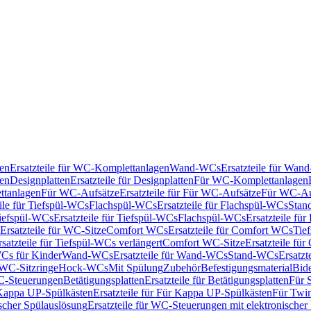
en
Ersatzteile für WC-Komplettanlagen
Wand-WCs
Ersatzteile für Wa
ken
Designplatten
Ersatzteile für Designplatten
Für WC-Komplettanlagen
tanlagen
Für WC-Aufsätze
Ersatzteile für Für WC-Aufsätze
Für WC-Au
eile für Tiefspül-WCs
Flachspül-WCs
Ersatzteile für Flachspül-WCs
Stan
iefspül-WCs
Ersatzteile für Tiefspül-WCs
Flachspül-WCs
Ersatzteile fü
Ersatzteile für WC-Sitze
Comfort WCs
Ersatzteile für Comfort WCs
Tie
rsatzteile für Tiefspül-WCs verlängert
Comfort WC-Sitze
Ersatzteile fü
WCs für Kinder
Wand-WCs
Ersatzteile für Wand-WCs
Stand-WCs
Ersatzt
r WC-Sitzringe
Hock-WCs
Mit Spülung
Zubehör
Befestigungsmaterial
Bide
C-Steuerungen
Betätigungsplatten
Ersatzteile für Betätigungsplatten
Für 
Kappa UP-Spülkästen
Ersatzteile für Für Kappa UP-Spülkästen
Für Twin
scher Spülauslösung
Ersatzteile für WC-Steuerungen mit elektronischer