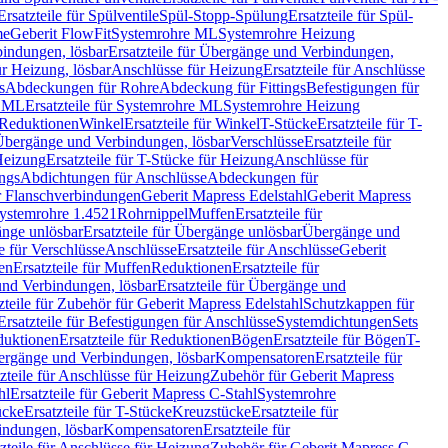
Ersatzteile für Spülventile
Spül-Stopp-Spülung
Ersatzteile für Spül-
me
Geberit FlowFit
Systemrohre ML
Systemrohre Heizung
indungen, lösbar
Ersatzteile für Übergänge und Verbindungen,
r Heizung, lösbar
Anschlüsse für Heizung
Ersatzteile für Anschlüsse
s
Abdeckungen für Rohre
Abdeckung für Fittings
Befestigungen für
e ML
Ersatzteile für Systemrohre ML
Systemrohre Heizung
r Reduktionen
Winkel
Ersatzteile für Winkel
T-Stücke
Ersatzteile für T-
r Übergänge und Verbindungen, lösbar
Verschlüsse
Ersatzteile für
Heizung
Ersatzteile für T-Stücke für Heizung
Anschlüsse für
ngs
Abdichtungen für Anschlüsse
Abdeckungen für
r Flanschverbindungen
Geberit Mapress Edelstahl
Geberit Mapress
 Systemrohre 1.4521
Rohrnippel
Muffen
Ersatzteile für
nge unlösbar
Ersatzteile für Übergänge unlösbar
Übergänge und
le für Verschlüsse
Anschlüsse
Ersatzteile für Anschlüsse
Geberit
en
Ersatzteile für Muffen
Reduktionen
Ersatzteile für
nd Verbindungen, lösbar
Ersatzteile für Übergänge und
zteile für Zubehör für Geberit Mapress Edelstahl
Schutzkappen für
Ersatzteile für Befestigungen für Anschlüsse
Systemdichtungen
Sets
duktionen
Ersatzteile für Reduktionen
Bögen
Ersatzteile für Bögen
T-
bergänge und Verbindungen, lösbar
Kompensatoren
Ersatzteile für
zteile für Anschlüsse für Heizung
Zubehör für Geberit Mapress
hl
Ersatzteile für Geberit Mapress C-Stahl
Systemrohre
ücke
Ersatzteile für T-Stücke
Kreuzstücke
Ersatzteile für
indungen, lösbar
Kompensatoren
Ersatzteile für
zteile für Anschlüsse für Heizung
Zubehör für Geberit Mapress C-