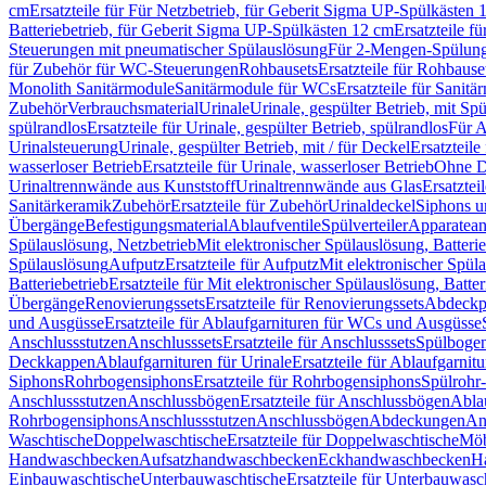
cm
Ersatzteile für Für Netzbetrieb, für Geberit Sigma UP-Spülkästen 
Batteriebetrieb, für Geberit Sigma UP-Spülkästen 12 cm
Ersatzteile f
Steuerungen mit pneumatischer Spülauslösung
Für 2-Mengen-Spülun
für Zubehör für WC-Steuerungen
Rohbausets
Ersatzteile für Rohbause
Monolith Sanitärmodule
Sanitärmodule für WCs
Ersatzteile für Sanit
Zubehör
Verbrauchsmaterial
Urinale
Urinale, gespülter Betrieb, mit Sp
spülrandlos
Ersatzteile für Urinale, gespülter Betrieb, spülrandlos
Für A
Urinalsteuerung
Urinale, gespülter Betrieb, mit / für Deckel
Ersatzteile
wasserloser Betrieb
Ersatzteile für Urinale, wasserloser Betrieb
Ohne D
Urinaltrennwände aus Kunststoff
Urinaltrennwände aus Glas
Ersatztei
Sanitärkeramik
Zubehör
Ersatzteile für Zubehör
Urinaldeckel
Siphons u
Übergänge
Befestigungsmaterial
Ablaufventile
Spülverteiler
Apparatean
Spülauslösung, Netzbetrieb
Mit elektronischer Spülauslösung, Batterie
Spülauslösung
Aufputz
Ersatzteile für Aufputz
Mit elektronischer Spül
Batteriebetrieb
Ersatzteile für Mit elektronischer Spülauslösung, Batter
Übergänge
Renovierungssets
Ersatzteile für Renovierungssets
Abdeckpl
und Ausgüsse
Ersatzteile für Ablaufgarnituren für WCs und Ausgüsse
Anschlussstutzen
Anschlusssets
Ersatzteile für Anschlusssets
Spülbogen
Deckkappen
Ablaufgarnituren für Urinale
Ersatzteile für Ablaufgarnitu
Siphons
Rohrbogensiphons
Ersatzteile für Rohrbogensiphons
Spülrohr
Anschlussstutzen
Anschlussbögen
Ersatzteile für Anschlussbögen
Ablau
Rohrbogensiphons
Anschlussstutzen
Anschlussbögen
Abdeckungen
An
Waschtische
Doppelwaschtische
Ersatzteile für Doppelwaschtische
Möb
Handwaschbecken
Aufsatzhandwaschbecken
Eckhandwaschbecken
H
Einbauwaschtische
Unterbauwaschtische
Ersatzteile für Unterbauwasc