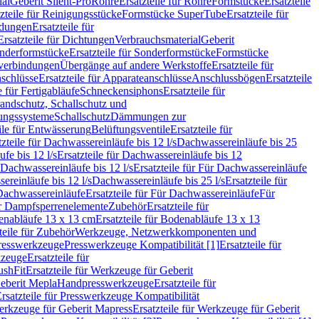
ial
Geberit Silent-Pro
Rohre
Ersatzteile für Rohre
Formstücke
Ersatzteile
zteile für Reinigungsstücke
Formstücke SuperTube
Ersatzteile für
ndungen
Ersatzteile für
Ersatzteile für Dichtungen
Verbrauchsmaterial
Geberit
nderformstücke
Ersatzteile für Sonderformstücke
Formstücke
ckverbindungen
Übergänge auf andere Werkstoffe
Ersatzteile für
schlüsse
Ersatzteile für Apparateanschlüsse
Anschlussbögen
Ersatzteile
e für Fertigabläufe
Schneckensiphons
Ersatzteile für
andschutz, Schallschutz und
rungssysteme
Schallschutz
Dämmungen zur
ile für Entwässerung
Belüftungsventile
Ersatzteile für
tzteile für Dachwassereinläufe bis 12 l/s
Dachwassereinläufe bis 25
fe bis 12 l/s
Ersatzteile für Dachwassereinläufe bis 12
Dachwassereinläufe bis 12 l/s
Ersatzteile für Für Dachwassereinläufe
ereinläufe bis 12 l/s
Dachwassereinläufe bis 25 l/s
Ersatzteile für
Dachwassereinläufe
Ersatzteile für Für Dachwassereinläufe
Für
für Dampfsperrenelemente
Zubehör
Ersatzteile für
nabläufe 13 x 13 cm
Ersatzteile für Bodenabläufe 13 x 13
teile für Zubehör
Werkzeuge, Netzwerkkomponenten und
presswerkzeuge
Presswerkzeuge Kompatibilität [1]
Ersatzteile für
kzeuge
Ersatzteile für
ushFit
Ersatzteile für Werkzeuge für Geberit
Geberit Mepla
Handpresswerkzeuge
Ersatzteile für
rsatzteile für Presswerkzeuge Kompatibilität
rkzeuge für Geberit Mapress
Ersatzteile für Werkzeuge für Geberit