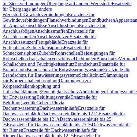
für Steckverbindungen
Übergänge auf andere Werkstoffe
Ersatzteile
für Übergänge auf andere
Werkstoffe
Gewindeverbindungen
Ersatzteile für
Gewindeverbindungen
Flanschverbindungen
Bundbüchsen
Apparatean
für Apparateanschlüsse
Anschlussbögen
Ersatzteile für
Anschlussbögen
Anschlussmuffen
Ersatzteile für
Anschlussmuffen
Anschlussstutzen
Ersatzteile für
Anschlussstutzen
Fertigabläufe
Ersatzteile für
Fertigabläufe
Schneckensiphons
Ersatzteile für
Schneckensiphons
Zubehör
Rohrschellen
Befestigungen für
Rohrschellen
Tragschalen
Verschlüsse
Dichtungen
Bauschutze
Verbrauc
Schallschutz und Feuchtigkeitsschutz
Brandschutz
Ersatzteile für
Brandschutz
Brandschutz für Entwässerungssysteme
Ersatzteile für
Brandschutz für Entwässerungssysteme
Schallschutz
Dämmungen
zur Körperschallentkopplung
Dämmungen zur
Körperschallentkopplung und
Luftschalldämmung
Feuchtigkeitsschutz
Abdichtungen
Lüftungsventile
für Entwässerung
Belüftungsventile
Ersatzteile für
Belüftungsventile
Geberit Pluvia
Dachentwässerung
Dachwassereinläufe
Ersatzteile für
Dachwassereinläufe
Dachwassereinläufe bis 12 l/s
Ersatzteile für
Dachwassereinläufe bis 12 l/s
Dachwassereinläufe bis 25
l/s
Ersatzteile für Dachwassereinläufe bis 25 l/s
Dachwassereinläufe
für Rinnen
Ersatzteile für Dachwassereinläufe für
Rinnen
Dachwassereinläufe bis 12 l/s
Ersatzteile für