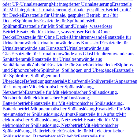
oder UP-Urinalsteuerung
Mit integrierter Urinalsteuerung
Ersatzteile
für Mit integrierter Urinalsteuerung
Urinale, gespülter Betrieb, mit /
für Deckel
Ersatzteile für Urinale, gespülter Betrieb, mit / für
Deckel
Spülrandlos
Ersatzteile für Spülrandlos
Mit
Spülrand
Ersatzteile für Mit Spülrand
Urinale, wasserloser
Betrieb
Ersatzteile für Urinale, wasserloser Betrieb
Ohne
Deckel
Ersatzteile für Ohne Deckel
Urinaltrennwände
Ersatzteile für
Urinaltrennwände
Urinaltrennwände aus Kunststoff
Ersatzteile für
Urinaltrennwände aus Kunststoff
Urinaltrennwände aus
Glas
Ersatzteile für Urinaltrennwände aus Glas
Urinaltrennwände aus
Sanitärkeramik
Ersatzteile für Urinaltrennwände aus
Sanitärkeramik
Zubehör
Ersatzteile für Zubehör
Urinaldeckel
Siphons
und Siphonzubehör
Spülrohre, Spülbögen und Übergänge
Ersatzteile
für Spülrohre, Spülbögen und
Übergänge
Befestigungsmaterial
Ablaufventile
Spülverteiler
Apparatean
für Unterputz
Mit elektronischer Spülauslösung,
Netzbetrieb
Ersatzteile für Mit elektronischer Spülauslösung,
Netzbetrieb
Mit elektronischer Spülauslösung,
Batteriebetrieb
Ersatzteile für Mit elektronischer Spülauslösung,
Batteriebetrieb
Mit pneumatischer Spülauslösung
Ersatzteile für Mit
pneumatischer Spülauslösung
Aufputz
Ersatzteile für Aufputz
Mit
elektronischer Spülauslösung, Netzbetrieb
Ersatzteile für Mit
elektronischer Spülauslösung, Netzbetrieb
Mit elektronischer
Spülauslösung, Batteriebetrieb
Ersatzteile für Mit elektronischer
Spülauslösung, Batteriebetrieb
Zubehör
Ersatzteile für