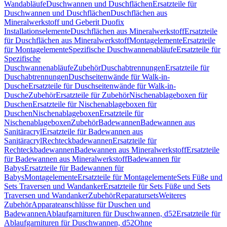
Wandabläufe
Duschwannen und Duschflächen
Ersatzteile für
Duschwannen und Duschflächen
Duschflächen aus
Mineralwerkstoff und Geberit Duofix
Installationselemente
Duschflächen aus Mineralwerkstoff
Ersatzteile
für Duschflächen aus Mineralwerkstoff
Montagelemente
Ersatzteile
für Montagelemente
Spezifische Duschwannenabläufe
Ersatzteile für
Spezifische
Duschwannenabläufe
Zubehör
Duschabtrennungen
Ersatzteile für
Duschabtrennungen
Duschseitenwände für Walk-in-
Dusche
Ersatzteile für Duschseitenwände für Walk-in-
Dusche
Zubehör
Ersatzteile für Zubehör
Nischenablageboxen für
Duschen
Ersatzteile für Nischenablageboxen für
Duschen
Nischenablageboxen
Ersatzteile für
Nischenablageboxen
Zubehör
Badewannen
Badewannen aus
Sanitäracryl
Ersatzteile für Badewannen aus
Sanitäracryl
Rechteckbadewannen
Ersatzteile für
Rechteckbadewannen
Badewannen aus Mineralwerkstoff
Ersatzteile
für Badewannen aus Mineralwerkstoff
Badewannen für
Babys
Ersatzteile für Badewannen für
Babys
Montagelemente
Ersatzteile für Montagelemente
Sets Füße und
Sets Traversen und Wandanker
Ersatzteile für Sets Füße und Sets
Traversen und Wandanker
Zubehör
Reparatursets
Weiteres
Zubehör
Apparateanschlüsse für Duschen und
Badewannen
Ablaufgarnituren für Duschwannen, d52
Ersatzteile für
Ablaufgarnituren für Duschwannen, d52
Ohne