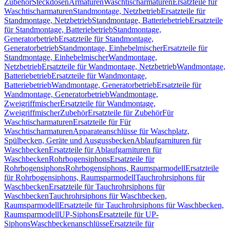
Zubehör
Steckdosen
Armaturen
Waschtischarmaturen
Ersatzteile für
Waschtischarmaturen
Standmontage, Netzbetrieb
Ersatzteile für
Standmontage, Netzbetrieb
Standmontage, Batteriebetrieb
Ersatzteile
für Standmontage, Batteriebetrieb
Standmontage,
Generatorbetrieb
Ersatzteile für Standmontage,
Generatorbetrieb
Standmontage, Einhebelmischer
Ersatzteile für
Standmontage, Einhebelmischer
Wandmontage,
Netzbetrieb
Ersatzteile für Wandmontage, Netzbetrieb
Wandmontage,
Batteriebetrieb
Ersatzteile für Wandmontage,
Batteriebetrieb
Wandmontage, Generatorbetrieb
Ersatzteile für
Wandmontage, Generatorbetrieb
Wandmontage,
Zweigriffmischer
Ersatzteile für Wandmontage,
Zweigriffmischer
Zubehör
Ersatzteile für Zubehör
Für
Waschtischarmaturen
Ersatzteile für Für
Waschtischarmaturen
Apparateanschlüsse für Waschplatz,
Spülbecken, Geräte und Ausgussbecken
Ablaufgarnituren für
Waschbecken
Ersatzteile für Ablaufgarnituren für
Waschbecken
Rohrbogensiphons
Ersatzteile für
Rohrbogensiphons
Rohrbogensiphons, Raumsparmodell
Ersatzteile
für Rohrbogensiphons, Raumsparmodell
Tauchrohrsiphons für
Waschbecken
Ersatzteile für Tauchrohrsiphons für
Waschbecken
Tauchrohrsiphons für Waschbecken,
Raumsparmodell
Ersatzteile für Tauchrohrsiphons für Waschbecken,
Raumsparmodell
UP-Siphons
Ersatzteile für UP-
Siphons
Waschbeckenanschlüsse
Ersatzteile für