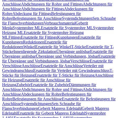
Anschlüsse
Abdichtungen für Rohre und Fittings
Abdichtungen für
Anschlüsse
Abdichtungen für Fittings
Abdeckungen für
Rohre
Abdeckung für Fittings
Befestigungen für
Rohre
Befestigungen für Anschlüsse
Systemdichtungen
Sets Schraube
für Flanschverbindungen
Verbrauchsmaterial
Geberit
Mepla
Systemrohre ML
Ersatzteile für Systemrohre ML
Systemrohre
Heizung ML
Ersatzteile für Systemrohre Heizung
ML
Fittings
Ersatzteile für Fittings
Kupplungen
Ersatzteile für
Kupplungen
Reduktionen
Ersatzteile für
Reduktionen
Winkel
Ersatzteile für Winkel
T-Stücke
Ersatzteile für T-
Stücke
Innenliegende Zirkulation
Übergänge unlösbar
Ersatzteile für
Übergänge unlösbar
Übergänge und Verbindungen, lösbar
Ersatzteile
für Übergänge und Verbindungen, lösbar
Verschlüsse
Ersatzteile für
Verschlüsse
Anschlüsse
Ersatzteile für Anschlüsse
Verteiler mit
Gewindeanschluss
Ersatzteile für Verteiler mit Gewindeanschluss
T-
Stücke für Heizung
Ersatzteile für T-Stücke für Heizung
Anschlüsse
für Heizung
Ersatzteile für Anschlüsse für
Heizung
Zubehör
Ersatzteile für Zubehör
Dämmungen für
Anschlüsse
Abdichtungen für Rohre und Fittings
Abdichtungen für
Anschlüsse
Abdeckungen für Rohre
Befestigungen für
Rohre
Befestigungen für Anschlüsse
Ersatzteile für Befestigungen für
Anschlüsse
Systemdichtungen
Sets Schraube für
Flanschverbindungen
Geberit Mapress Edelstahl
Geberit Mapress
Edelstahl
Ersatzteile für Geberit Mapress Edelstahl
Systemrohre
1.4401
Ersatzteile für Systemrohre 1.4401
Systemrohre