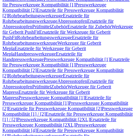
für Presswerkzeuge Kompatibilität [1]
Presswerkzeuge
Kompatibilität [2]
Ersatzteile für Presswerkzeuge Kompatibilität
[2]
Rohrbearbeitungswerkzeuge
Ersatzteile für
Rohrbearbeitungswerkzeuge
Abpressstopfen
Ersatzteile für
Abpressstopfen
Prüfmittel
Zubehör
Ersatzteile für Zubehör
Werkzeuge
für Geberit PushFit
Ersatzteile für Werkzeuge für Geberit
PushFit
Rohrbearbeitungswerkzeuge
Ersatzteile für
Rohrbearbeitungswerkzeuge
Werkzeuge für Geberit
Mepla
Ersatzteile für Werkzeuge für Geberit
Mepla
Handpresswerkzeuge
Ersatzteile für
Handpresswerkzeuge
Presswerkzeuge Kompatibilität [1]
Ersatzteile
für Presswerkzeuge Kompatibilität [1]
Presswerkzeuge
Kompatibilität [2]
Ersatzteile für Presswerkzeuge Kompatibilität
[2]
Rohrbearbeitungswerkzeuge
Ersatzteile für
Rohrbearbeitungswerkzeuge
Abpressstopfen
Ersatzteile für
Abpressstopfen
Prüfmittel
Zubehör
Werkzeuge für Geberit
Mapress
Ersatzteile für Werkzeuge für Geberit
Mapress
Presswerkzeuge Kompatibilität [1]
Ersatzteile für
Presswerkzeuge Kompatibilität [1]
Presswerkzeuge Kompatibilität
[2]
Ersatzteile für Presswerkzeuge Kompatibilität [2]
Presswerkzeuge
Kompatibilität [1] / [2]
Ersatzteile für Presswerkzeuge Kompatibilität
[1] / [2]
Presswerkzeuge Kompatibilität [2XL]
Ersatzteile für
Presswerkzeuge Kompatibilität [2XL]
Presswerkzeuge
Kompatibilität [4]
Ersatzteile für Presswerkzeuge Kompatibilität
[4]
Rohrbearbeitungswerkzeuge
Ersatzteile für