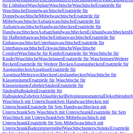
für Löthülsen
Waschplatz
Waschtische
Waschtische
Ersatzteile für
Waschtische
Doppelwaschtische
Ersatzteile für
Doppelwaschtische
Möbelwaschtische
Ersatzteile für
Möbelwaschtische
Aufsatzwaschtische
Ersatzteile für
Aufsatzwaschtische
Handwaschbecken
Ersatzteile für
Handwaschbecken
Aufsatzhandwaschbecken
Eckhandwaschbecken
H
für Halbeinbauwaschtische
Einbauwaschtische
Ersatzteile für
Einbauwaschtische
Unterbauwaschtische
Ersatzteile für
Unterbauwaschtische
Eckwaschtische
Waschtische
Comfort
Waschtische für Kinder
Ersatzteile für Waschtische für
Kinder
Waschtische
Waschrinnen
Ersatzteile für Waschrinnen
Weitere
Becken
Ersatzteile für Weitere Becken
Ausgussbecken
Ersatzteile für
Ausgussbecken
Ausgüsse
Ersatzteile für
Ausgüsse
Mehrzweckbecken
Gipsfangbecken
Waschtische für
Klassenräume
Ersatzteile für Waschtische für
Klassenräume
Zubehör
Säulen
Ersatzteile für
Säulen
Halbsäulen
Ersatzteile für
Halbsäulen
Zubehör
Ablaufdeckel
Befestigungsmaterial
Dekorblenden
W
Waschtisch mit Unterschrank
Sets Handwaschbecken mit
Unterschrank
Ersatzteile für Sets Handwaschbecken mit
Unterschrank
Sets Waschtisch mit Unterschrank
Ersatzteile für Sets
Waschtisch mit Unterschrank
Sets Möbelwaschtisch mit
Unterschrank
Ersatzteile für Sets Möbelwaschtisch mit
Unterschrank
Badezimmermöbel
Waschtischunterschränke
Ersatzteile