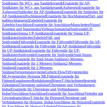
Spülkästen für WCs, aus Sanitärkeramik
Ersatzteile für AP-
Spülkästen für WCs, aus Sanitärkeramik
Aufgesetzt
Ersatzteile für
Aufgesetzt
Spülrohre für AP-Spülkästen
Ersatzteile für Spülrohre für
AP-Spülkästen
Hochhängend
Ersatzteile für Hochhängend
Tief- und
halbhochhängend
Zubehör
Ersatzteile für
Zubehör
Anschlüsse
Ersatzteile für Anschlüsse
Manschetten
Nippel,
Rosetten und Staueinsätze
Verbrauchsmaterial
Spülventile
UP-
Spülkästen
Sigma UP-Spülkästen
Ersatzteile für Sigma UP-
Spülkästen
Spülrohre
Zubehör
Füll- und
Spülventile
Füllventile
Ersatzteile für Füllventile
Füllventile für AP-
Spülkästen
Ersatzteile für Füllventile für AP-Spülkästen
Füllventile
für UP-Spülkästen
Ersatzteile für Füllventile für UP-
Spülkästen
Spülventile
Ersatzteile für Spülventile
Spül-Stopp-
Spülung
Ersatzteile für Spül-Stopp-Spülung
1-Mengen-
Spülung
Ersatzteile für 1-Mengen-Spülung
2-Mengen-
Spülung
Ersatzteile für 2-Mengen-
Spülung
Versorgungssysteme
Geberit FlowFit
Systemrohre
ML
Systemrohre Heizung ML
Fittings
Ersatzteile für
Fittings
Kupplungen
Reduktionen
Bögen
T-Stücke
Innenliegende
Zirkulation
Übergänge unlösbar
Übergänge und Verbindungen,
lösbar
Ersatzteile für Übergänge und Verbindungen,
lösbar
Verschlüsse
Anschlüsse
Ersatzteile für Anschlüsse
Verteiler mit
Gewindeanschluss
T-Stücke für Heizung
Übergänge und
Verbindungen für Heizung, lösbar
Anschlüsse für Heizung
Ersatzteile
für Anschlüsse für Heizung
Zubehör
Dämmungen für