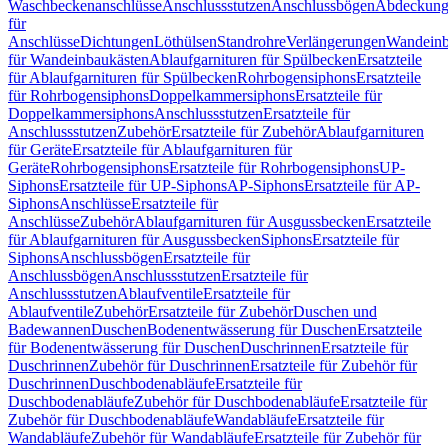
Waschbeckenanschlüsse
Anschlussstutzen
Anschlussbögen
Abdeckung
für
Anschlüsse
Dichtungen
Löthülsen
Standrohre
Verlängerungen
Wandeinb
für Wandeinbaukästen
Ablaufgarnituren für Spülbecken
Ersatzteile
für Ablaufgarnituren für Spülbecken
Rohrbogensiphons
Ersatzteile
für Rohrbogensiphons
Doppelkammersiphons
Ersatzteile für
Doppelkammersiphons
Anschlussstutzen
Ersatzteile für
Anschlussstutzen
Zubehör
Ersatzteile für Zubehör
Ablaufgarnituren
für Geräte
Ersatzteile für Ablaufgarnituren für
Geräte
Rohrbogensiphons
Ersatzteile für Rohrbogensiphons
UP-
Siphons
Ersatzteile für UP-Siphons
AP-Siphons
Ersatzteile für AP-
Siphons
Anschlüsse
Ersatzteile für
Anschlüsse
Zubehör
Ablaufgarnituren für Ausgussbecken
Ersatzteile
für Ablaufgarnituren für Ausgussbecken
Siphons
Ersatzteile für
Siphons
Anschlussbögen
Ersatzteile für
Anschlussbögen
Anschlussstutzen
Ersatzteile für
Anschlussstutzen
Ablaufventile
Ersatzteile für
Ablaufventile
Zubehör
Ersatzteile für Zubehör
Duschen und
Badewannen
Duschen
Bodenentwässerung für Duschen
Ersatzteile
für Bodenentwässerung für Duschen
Duschrinnen
Ersatzteile für
Duschrinnen
Zubehör für Duschrinnen
Ersatzteile für Zubehör für
Duschrinnen
Duschbodenabläufe
Ersatzteile für
Duschbodenabläufe
Zubehör für Duschbodenabläufe
Ersatzteile für
Zubehör für Duschbodenabläufe
Wandabläufe
Ersatzteile für
Wandabläufe
Zubehör für Wandabläufe
Ersatzteile für Zubehör für