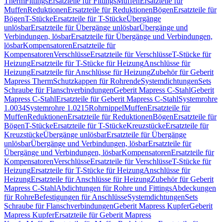
Therm
Fittings
Ersatzteile für Fittings
Muffen
Ersatzteile für
Muffen
Reduktionen
Ersatzteile für Reduktionen
Bögen
Ersatzteile für
Bögen
T-Stücke
Ersatzteile für T-Stücke
Übergänge
unlösbar
Ersatzteile für Übergänge unlösbar
Übergänge und
Verbindungen, lösbar
Ersatzteile für Übergänge und Verbindungen,
lösbar
Kompensatoren
Ersatzteile für
Kompensatoren
Verschlüsse
Ersatzteile für Verschlüsse
T-Stücke für
Heizung
Ersatzteile für T-Stücke für Heizung
Anschlüsse für
Heizung
Ersatzteile für Anschlüsse für Heizung
Zubehör für Geberit
Mapress Therm
Schutzkappen für Rohrende
Systemdichtungen
Sets
Schraube für Flanschverbindungen
Geberit Mapress C-Stahl
Geberit
Mapress C-Stahl
Ersatzteile für Geberit Mapress C-Stahl
Systemrohre
1.0034
Systemrohre 1.0215
Rohrnippel
Muffen
Ersatzteile für
Muffen
Reduktionen
Ersatzteile für Reduktionen
Bögen
Ersatzteile für
Bögen
T-Stücke
Ersatzteile für T-Stücke
Kreuzstücke
Ersatzteile für
Kreuzstücke
Übergänge unlösbar
Ersatzteile für Übergänge
unlösbar
Übergänge und Verbindungen, lösbar
Ersatzteile für
Übergänge und Verbindungen, lösbar
Kompensatoren
Ersatzteile für
Kompensatoren
Verschlüsse
Ersatzteile für Verschlüsse
T-Stücke für
Heizung
Ersatzteile für T-Stücke für Heizung
Anschlüsse für
Heizung
Ersatzteile für Anschlüsse für Heizung
Zubehör für Geberit
Mapress C-Stahl
Abdichtungen für Rohre und Fittings
Abdeckungen
für Rohre
Befestigungen für Anschlüsse
Systemdichtungen
Sets
Schraube für Flanschverbindungen
Geberit Mapress Kupfer
Geberit
Mapress Kupfer
Ersatzteile für Geberit Mapress