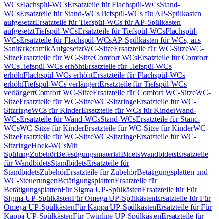
WCs
Flachspül-WCs
Ersatzteile für Flachspül-WCs
Stand-
WCs
Ersatzteile für Stand-WCs
Tiefspül-WCs für AP-Spülkasten
aufgesetzt
Ersatzteile für Tiefspül-WCs für AP-Spülkasten
aufgesetzt
Tiefspül-WCs
Ersatzteile für Tiefspül-WCs
Flachspül-
WCs
Ersatzteile für Flachspül-WCs
AP-Spülkästen für WCs, aus
Sanitärkeramik
Aufgesetzt
WC-Sitze
Ersatzteile für WC-Sitze
WC-
Sitze
Ersatzteile für WC-Sitze
Comfort WCs
Ersatzteile für Comfort
WCs
Tiefspül-WCs erhöht
Ersatzteile für Tiefspül-WCs
erhöht
Flachspül-WCs erhöht
Ersatzteile für Flachspül-WCs
erhöht
Tiefspül-WCs verlängert
Ersatzteile für Tiefspül-WCs
verlängert
Comfort WC-Sitze
Ersatzteile für Comfort WC-Sitze
WC-
Sitze
Ersatzteile für WC-Sitze
WC-Sitzringe
Ersatzteile für WC-
Sitzringe
WCs für Kinder
Ersatzteile für WCs für Kinder
Wand-
WCs
Ersatzteile für Wand-WCs
Stand-WCs
Ersatzteile für Stand-
WCs
WC-Sitze für Kinder
Ersatzteile für WC-Sitze für Kinder
WC-
Sitze
Ersatzteile für WC-Sitze
WC-Sitzringe
Ersatzteile für WC-
Sitzringe
Hock-WCs
Mit
Spülung
Zubehör
Befestigungsmaterial
Bidets
Wandbidets
Ersatzteile
für Wandbidets
Standbidets
Ersatzteile für
Standbidets
Zubehör
Ersatzteile für Zubehör
Betätigungsplatten und
WC-Steuerungen
Betätigungsplatten
Ersatzteile für
Betätigungsplatten
Für Sigma UP-Spülkästen
Ersatzteile für Für
Sigma UP-Spülkästen
Für Omega UP-Spülkästen
Ersatzteile für Für
Omega UP-Spülkästen
Für Kappa UP-Spülkästen
Ersatzteile für Für
Kappa UP-Spülkästen
Für Twinline UP-Spülkästen
Ersatzteile für