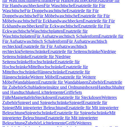
für Waschtischunterschränke
Für Handwaschbecken
Ersatzteile für
Für Handwaschbecken
Für Waschtische
Ersatzteile für Für
Waschtische
Für Doppelwaschtische
Ersatzteile für Für
Doppelwaschtische
Für Möbelwaschtische
Ersatzteile für Für
Möbelwaschtische
Für Eckhandwaschbecken
Ersatzteile für Für
Eckhandwaschbecken
Für Eckwaschtische
Ersatzteile für Für
Eckwaschtische
Waschtischplatten
Ersatzteile für
Waschtischplatten
Für Aufsatzwaschtisch Schalenform
Ersatzteile für
Für Aufsatzwaschtisch Schalenform
Für Aufsatzwaschtisch
rechteckig
Ersatzteile für Für Aufsatzwaschtisch
rechteckig
Seitenschränke
Ersatzteile für Seitenschränke
Niedrige
Seitenschränke
Ersatzteile für Niedrige
Seitenschränke
Hochschränke
Ersatzteile für
Hochschränke
Mittelhochschränke
Ersatzteile für
Mittelhochschränke
Hängeschränke
Ersatzteile für
Hängeschränke
Weitere Möbel
Ersatzteile für Weitere
Möbel
Wandablagen
Ersatzteile für Wandablagen
Zubehör
Ersatzteile
für Zubehör
Schubladeneinsätze und Ordnungsboxen
Handtuchhalter
und Handtuchhaken
Lichtelemente
Griffe
Sets
Füße
Magnettafeln
Steckdosen
Ersatzteile für Steckdosen
Weiteres
Zubehör
Spiegel und Spiegelschränke
Spiegel
Ersatzteile für
Spiegel
Mit integrierter Beleuchtung
Ersatzteile für Mit integrierter
Beleuchtung
Spiegelschränke
Ersatzteile für Spiegelschränke
Mit
integrierter Beleuchtung
Ersatzteile für Mit integrierter
Beleuchtung
Zubehör
Lichtelemente
Griffe
Weiteres