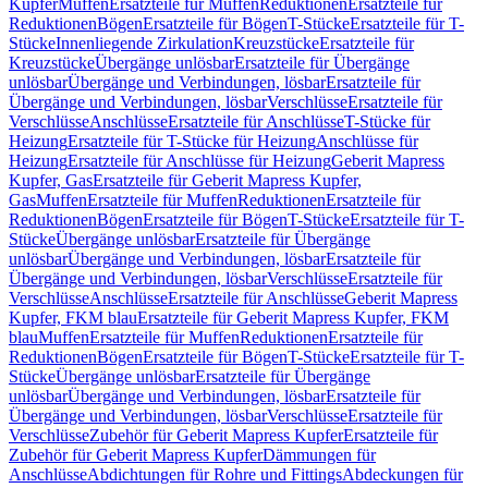
Kupfer
Muffen
Ersatzteile für Muffen
Reduktionen
Ersatzteile für
Reduktionen
Bögen
Ersatzteile für Bögen
T-Stücke
Ersatzteile für T-
Stücke
Innenliegende Zirkulation
Kreuzstücke
Ersatzteile für
Kreuzstücke
Übergänge unlösbar
Ersatzteile für Übergänge
unlösbar
Übergänge und Verbindungen, lösbar
Ersatzteile für
Übergänge und Verbindungen, lösbar
Verschlüsse
Ersatzteile für
Verschlüsse
Anschlüsse
Ersatzteile für Anschlüsse
T-Stücke für
Heizung
Ersatzteile für T-Stücke für Heizung
Anschlüsse für
Heizung
Ersatzteile für Anschlüsse für Heizung
Geberit Mapress
Kupfer, Gas
Ersatzteile für Geberit Mapress Kupfer,
Gas
Muffen
Ersatzteile für Muffen
Reduktionen
Ersatzteile für
Reduktionen
Bögen
Ersatzteile für Bögen
T-Stücke
Ersatzteile für T-
Stücke
Übergänge unlösbar
Ersatzteile für Übergänge
unlösbar
Übergänge und Verbindungen, lösbar
Ersatzteile für
Übergänge und Verbindungen, lösbar
Verschlüsse
Ersatzteile für
Verschlüsse
Anschlüsse
Ersatzteile für Anschlüsse
Geberit Mapress
Kupfer, FKM blau
Ersatzteile für Geberit Mapress Kupfer, FKM
blau
Muffen
Ersatzteile für Muffen
Reduktionen
Ersatzteile für
Reduktionen
Bögen
Ersatzteile für Bögen
T-Stücke
Ersatzteile für T-
Stücke
Übergänge unlösbar
Ersatzteile für Übergänge
unlösbar
Übergänge und Verbindungen, lösbar
Ersatzteile für
Übergänge und Verbindungen, lösbar
Verschlüsse
Ersatzteile für
Verschlüsse
Zubehör für Geberit Mapress Kupfer
Ersatzteile für
Zubehör für Geberit Mapress Kupfer
Dämmungen für
Anschlüsse
Abdichtungen für Rohre und Fittings
Abdeckungen für