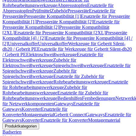
Rohrbearbeitungswerkzeuge
Abpressstopfen
Ersatzteile für
Abpressstopfen
Prüfmittel
Zubehör
Pressgeräte
Ersatzteile für
Pressgeräte
Pressgeräte Kompatibilität [1]
Ersatzteile für Pressgeräte
Kompatibilität [1]
Pressgeräte Kompatibilität [2]
Ersatzteile für
Pressgeräte Kompatibilität [2]
Pressgeräte Kompatibilität
[2XL]
Ersatzteile für Pressgeräte Kompatibilität [2XL]
Pressgeräte
Kompatibilität [4] / [2]
Ersatzteile für Pressgeräte Kompatibilität [4] /
[2]
Universalkoffer
Universalkoffer
Werkzeuge für Geberit Silent-
db20 / Geberit PE
Ersatzteile für Werkzeuge für Geberit Silent-db20
/ Geberit PE
Elektroschweißwerkzeuge
Ersatzteile für
Elektroschweißwerkzeuge
Zubehör für
Elektroschweißwerkzeuge
Spiegelschweißwerkzeuge
Ersatzteile für
Spiegelschweißwerkzeuge
Zubehör für
Spiegelschweißwerkzeuge
Ersatzteile für Zubehör für
Spiegelschweißwerkzeuge
Rohrbearbeitungswerkzeuge
Ersatzteile
für Rohrbearbeitungswerkzeuge
Zubehör für
Rohrbearbeitungswerkzeuge
Ersatzteile für Zubehör für
Rohrbearbeitungswerkzeuge
Bedienhilfen
Fernbedienungen
Netzwerk
für Netzwerkkomponenten
Gateways
Ersatzteile für
Gateways
Konverter
Ersatzteile für
Konverter
Montagematerial
Geberit Connect
Gateways
Ersatzteile für
Gateways
Konverter
Ersatzteile für Konverter
Montagematerial
Produktkategorien
Badserien