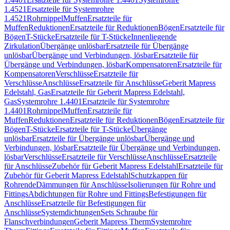
1.4521
Ersatzteile für Systemrohre
1.4521
Rohrnippel
Muffen
Ersatzteile für
Muffen
Reduktionen
Ersatzteile für Reduktionen
Bögen
Ersatzteile für
Bögen
T-Stücke
Ersatzteile für T-Stücke
Innenliegende
Zirkulation
Übergänge unlösbar
Ersatzteile für Übergänge
unlösbar
Übergänge und Verbindungen, lösbar
Ersatzteile für
Übergänge und Verbindungen, lösbar
Kompensatoren
Ersatzteile für
Kompensatoren
Verschlüsse
Ersatzteile für
Verschlüsse
Anschlüsse
Ersatzteile für Anschlüsse
Geberit Mapress
Edelstahl, Gas
Ersatzteile für Geberit Mapress Edelstahl,
Gas
Systemrohre 1.4401
Ersatzteile für Systemrohre
1.4401
Rohrnippel
Muffen
Ersatzteile für
Muffen
Reduktionen
Ersatzteile für Reduktionen
Bögen
Ersatzteile für
Bögen
T-Stücke
Ersatzteile für T-Stücke
Übergänge
unlösbar
Ersatzteile für Übergänge unlösbar
Übergänge und
Verbindungen, lösbar
Ersatzteile für Übergänge und Verbindungen,
lösbar
Verschlüsse
Ersatzteile für Verschlüsse
Anschlüsse
Ersatzteile
für Anschlüsse
Zubehör für Geberit Mapress Edelstahl
Ersatzteile für
Zubehör für Geberit Mapress Edelstahl
Schutzkappen für
Rohrende
Dämmungen für Anschlüsse
Isolierungen für Rohre und
Fittings
Abdichtungen für Rohre und Fittings
Befestigungen für
Anschlüsse
Ersatzteile für Befestigungen für
Anschlüsse
Systemdichtungen
Sets Schraube für
Flanschverbindungen
Geberit Mapress Therm
Systemrohre