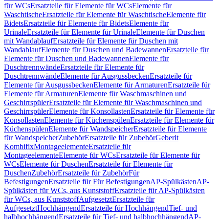
für WCs
Ersatzteile für Elemente für WCs
Elemente für
Waschtische
Ersatzteile für Elemente für Waschtische
Elemente für
Bidets
Ersatzteile für Elemente für Bidets
Elemente für
Urinale
Ersatzteile für Elemente für Urinale
Elemente für Duschen
mit Wandablauf
Ersatzteile für Elemente für Duschen mit
Wandablauf
Elemente für Duschen und Badewannen
Ersatzteile für
Elemente für Duschen und Badewannen
Elemente für
Duschtrennwände
Ersatzteile für Elemente für
Duschtrennwände
Elemente für Ausgussbecken
Ersatzteile für
Elemente für Ausgussbecken
Elemente für Armaturen
Ersatzteile für
Elemente für Armaturen
Elemente für Waschmaschinen und
Geschirrspüler
Ersatzteile für Elemente für Waschmaschinen und
Geschirrspüler
Elemente für Konsollasten
Ersatzteile für Elemente für
Konsollasten
Elemente für Küchenspülen
Ersatzteile für Elemente für
Küchenspülen
Elemente für Wandspeicher
Ersatzteile für Elemente
für Wandspeicher
Zubehör
Ersatzteile für Zubehör
Geberit
Kombifix
Montageelemente
Ersatzteile für
Montageelemente
Elemente für WCs
Ersatzteile für Elemente für
WCs
Elemente für Duschen
Ersatzteile für Elemente für
Duschen
Zubehör
Ersatzteile für Zubehör
Für
Befestigungen
Ersatzteile für Für Befestigungen
AP-Spülkästen
AP-
Spülkästen für WCs, aus Kunststoff
Ersatzteile für AP-Spülkästen
für WCs, aus Kunststoff
Aufgesetzt
Ersatzteile für
Aufgesetzt
Hochhängend
Ersatzteile für Hochhängend
Tief- und
halbhochhängend
Ersatzteile für Tief- und halbhochhängend
AP-