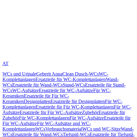
AT
WCs und Urinale
Geberit AquaClean Dusch-WCs
WC-
Komplettanlagen
Ersatzteile für WC-Komplettanlagen
Wand-
WCs
Ersatzteile für Wand-WCs
Stand-WCs
Ersatzteile für Stand-
WCs
WC-Aufsätze
Ersatzteile für WC-Aufsätze
Für WC-
Keramiken
Ersatzteile für Für WC-
Keramiken
Designplatten
Ersatzteile für Designplatten
Für WC-
Komplettanlagen
Ersatzteile für Für WC-Komplettanlagen
Für WC-
Aufsätze
Ersatzteile für Für WC-Aufsätze
Zubehör
Ersatzteile für
Zubehör
Für WC-Komplettanlagen
Für WC-Aufsätze
Ersatzteile für
Für WC-Aufsätze
Für WC-Aufsätze und WC-
Komplettanlagen
WCs
Verbrauchsmaterial
WCs und WC-Sitze
Wand-
WCs
Ersatzteile für Wand-WCs
Tiefspül-WCs
Ersatzteile für Tiefspül-