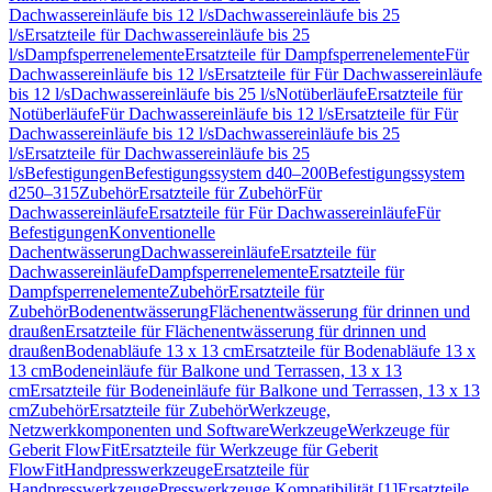
Dachwassereinläufe bis 12 l/s
Dachwassereinläufe bis 25
l/s
Ersatzteile für Dachwassereinläufe bis 25
l/s
Dampfsperrenelemente
Ersatzteile für Dampfsperrenelemente
Für
Dachwassereinläufe bis 12 l/s
Ersatzteile für Für Dachwassereinläufe
bis 12 l/s
Dachwassereinläufe bis 25 l/s
Notüberläufe
Ersatzteile für
Notüberläufe
Für Dachwassereinläufe bis 12 l/s
Ersatzteile für Für
Dachwassereinläufe bis 12 l/s
Dachwassereinläufe bis 25
l/s
Ersatzteile für Dachwassereinläufe bis 25
l/s
Befestigungen
Befestigungssystem d40–200
Befestigungssystem
d250–315
Zubehör
Ersatzteile für Zubehör
Für
Dachwassereinläufe
Ersatzteile für Für Dachwassereinläufe
Für
Befestigungen
Konventionelle
Dachentwässerung
Dachwassereinläufe
Ersatzteile für
Dachwassereinläufe
Dampfsperrenelemente
Ersatzteile für
Dampfsperrenelemente
Zubehör
Ersatzteile für
Zubehör
Bodenentwässerung
Flächenentwässerung für drinnen und
draußen
Ersatzteile für Flächenentwässerung für drinnen und
draußen
Bodenabläufe 13 x 13 cm
Ersatzteile für Bodenabläufe 13 x
13 cm
Bodeneinläufe für Balkone und Terrassen, 13 x 13
cm
Ersatzteile für Bodeneinläufe für Balkone und Terrassen, 13 x 13
cm
Zubehör
Ersatzteile für Zubehör
Werkzeuge,
Netzwerkkomponenten und Software
Werkzeuge
Werkzeuge für
Geberit FlowFit
Ersatzteile für Werkzeuge für Geberit
FlowFit
Handpresswerkzeuge
Ersatzteile für
Handpresswerkzeuge
Presswerkzeuge Kompatibilität [1]
Ersatzteile