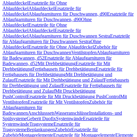
Ablaufdeckel
Ersatzteile für Ohne
Ablaufdeckel
Ablaufdeckel
Ersatzteile für
Ablaufdeckel
Ablaufgarnituren für Duschwannen, d90
Ersatzteile für
Ablaufgarnituren für Duschwannen, d90
Ohne
Ablaufdeckel
Ersatzteile für Ohne
Ablaufdeckel
Ablaufdeckel
Ersatzteile für
Ablaufdeckel
Ablaufgarnituren für Duschwannen Sestra
Ersatzteile
für Ablaufgarnituren für Duschwannen Sestra
Ohne
Ablaufdeckel
Ersatzteile für Ohne Ablaufdeckel
Zubehör für
Ablaufgarnituren für Duschwannen
Ventilstopfen
Ablaufgarnituren
für Badewannen, d52
Ersatzteile für Ablaufgarnituren für
Badewannen, d52
Mit Drehbetätigung
Ersatzteile für Mit
Drehbetätigung
Fertigbausets für Drehbetätigung
Ersatzteile für
Fertigbausets für Drehbetätigung
Mit Drehbetätigung und
Zulauf
Ersatzteile für Mit Drehbetätigung und Zulauf
Fertigbausets
für Drehbetätigung und Zulauf
Ersatzteile für Fertigbausets für
Drehbetätigung und Zulauf
Mit Druckbetätigung
PushControl
Ersatzteile für Mit Druckbetätigung PushControl
Mit
Ventilstopfen
Ersatzteile für Mit Ventilstopfen
Zubehör für
Ablaufgarnituren für
Badewannen
Anschlusssets
Wasseranschlüsse
Installations- und
Spülsysteme
Geberit Duofix
Systemwände
Ersatzteile für
Systemwände
Tragsysteme
Ersatzteile für
Tragsysteme
Beplankungen
Zubehör
Ersatzteile für
Zubehör
Montageelemente
Ersatzteile für Montageelemente
Elemente