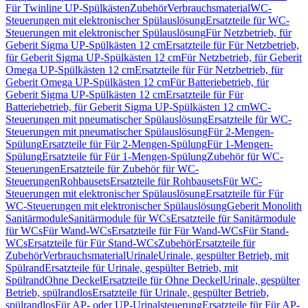
Für Twinline UP-Spülkästen
Zubehör
Verbrauchsmaterial
WC-
Steuerungen mit elektronischer Spülauslösung
Ersatzteile für WC-
Steuerungen mit elektronischer Spülauslösung
Für Netzbetrieb, für
Geberit Sigma UP-Spülkästen 12 cm
Ersatzteile für Für Netzbetrieb,
für Geberit Sigma UP-Spülkästen 12 cm
Für Netzbetrieb, für Geberit
Omega UP-Spülkästen 12 cm
Ersatzteile für Für Netzbetrieb, für
Geberit Omega UP-Spülkästen 12 cm
Für Batteriebetrieb, für
Geberit Sigma UP-Spülkästen 12 cm
Ersatzteile für Für
Batteriebetrieb, für Geberit Sigma UP-Spülkästen 12 cm
WC-
Steuerungen mit pneumatischer Spülauslösung
Ersatzteile für WC-
Steuerungen mit pneumatischer Spülauslösung
Für 2-Mengen-
Spülung
Ersatzteile für Für 2-Mengen-Spülung
Für 1-Mengen-
Spülung
Ersatzteile für Für 1-Mengen-Spülung
Zubehör für WC-
Steuerungen
Ersatzteile für Zubehör für WC-
Steuerungen
Rohbausets
Ersatzteile für Rohbausets
Für WC-
Steuerungen mit elektronischer Spülauslösung
Ersatzteile für Für
WC-Steuerungen mit elektronischer Spülauslösung
Geberit Monolith
Sanitärmodule
Sanitärmodule für WCs
Ersatzteile für Sanitärmodule
für WCs
Für Wand-WCs
Ersatzteile für Für Wand-WCs
Für Stand-
WCs
Ersatzteile für Für Stand-WCs
Zubehör
Ersatzteile für
Zubehör
Verbrauchsmaterial
Urinale
Urinale, gespülter Betrieb, mit
Spülrand
Ersatzteile für Urinale, gespülter Betrieb, mit
Spülrand
Ohne Deckel
Ersatzteile für Ohne Deckel
Urinale, gespülter
Betrieb, spülrandlos
Ersatzteile für Urinale, gespülter Betrieb,
spülrandlos
Für AP- oder UP-Urinalsteuerung
Ersatzteile für Für AP-