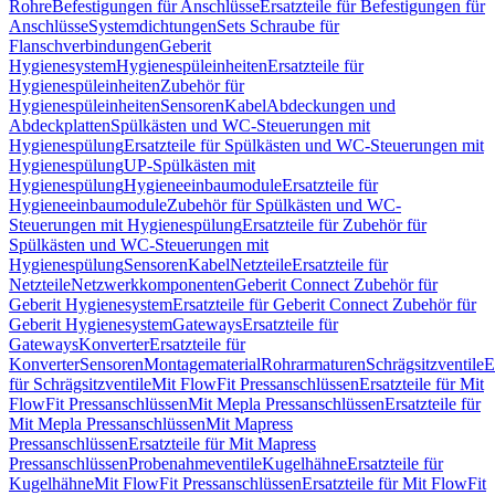
Rohre
Befestigungen für Anschlüsse
Ersatzteile für Befestigungen für
Anschlüsse
Systemdichtungen
Sets Schraube für
Flanschverbindungen
Geberit
Hygienesystem
Hygienespüleinheiten
Ersatzteile für
Hygienespüleinheiten
Zubehör für
Hygienespüleinheiten
Sensoren
Kabel
Abdeckungen und
Abdeckplatten
Spülkästen und WC-Steuerungen mit
Hygienespülung
Ersatzteile für Spülkästen und WC-Steuerungen mit
Hygienespülung
UP-Spülkästen mit
Hygienespülung
Hygieneeinbaumodule
Ersatzteile für
Hygieneeinbaumodule
Zubehör für Spülkästen und WC-
Steuerungen mit Hygienespülung
Ersatzteile für Zubehör für
Spülkästen und WC-Steuerungen mit
Hygienespülung
Sensoren
Kabel
Netzteile
Ersatzteile für
Netzteile
Netzwerkkomponenten
Geberit Connect Zubehör für
Geberit Hygienesystem
Ersatzteile für Geberit Connect Zubehör für
Geberit Hygienesystem
Gateways
Ersatzteile für
Gateways
Konverter
Ersatzteile für
Konverter
Sensoren
Montagematerial
Rohrarmaturen
Schrägsitzventile
E
für Schrägsitzventile
Mit FlowFit Pressanschlüssen
Ersatzteile für Mit
FlowFit Pressanschlüssen
Mit Mepla Pressanschlüssen
Ersatzteile für
Mit Mepla Pressanschlüssen
Mit Mapress
Pressanschlüssen
Ersatzteile für Mit Mapress
Pressanschlüssen
Probenahmeventile
Kugelhähne
Ersatzteile für
Kugelhähne
Mit FlowFit Pressanschlüssen
Ersatzteile für Mit FlowFit