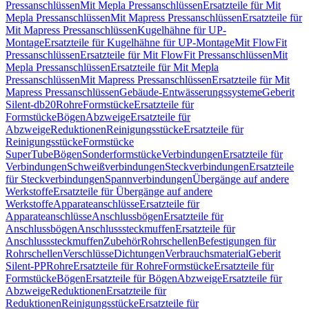
Pressanschlüssen
Mit Mepla Pressanschlüssen
Ersatzteile für Mit
Mepla Pressanschlüssen
Mit Mapress Pressanschlüssen
Ersatzteile für
Mit Mapress Pressanschlüssen
Kugelhähne für UP-
Montage
Ersatzteile für Kugelhähne für UP-Montage
Mit FlowFit
Pressanschlüssen
Ersatzteile für Mit FlowFit Pressanschlüssen
Mit
Mepla Pressanschlüssen
Ersatzteile für Mit Mepla
Pressanschlüssen
Mit Mapress Pressanschlüssen
Ersatzteile für Mit
Mapress Pressanschlüssen
Gebäude-Entwässerungssysteme
Geberit
Silent-db20
Rohre
Formstücke
Ersatzteile für
Formstücke
Bögen
Abzweige
Ersatzteile für
Abzweige
Reduktionen
Reinigungsstücke
Ersatzteile für
Reinigungsstücke
Formstücke
SuperTube
Bögen
Sonderformstücke
Verbindungen
Ersatzteile für
Verbindungen
Schweißverbindungen
Steckverbindungen
Ersatzteile
für Steckverbindungen
Spannverbindungen
Übergänge auf andere
Werkstoffe
Ersatzteile für Übergänge auf andere
Werkstoffe
Apparateanschlüsse
Ersatzteile für
Apparateanschlüsse
Anschlussbögen
Ersatzteile für
Anschlussbögen
Anschlusssteckmuffen
Ersatzteile für
Anschlusssteckmuffen
Zubehör
Rohrschellen
Befestigungen für
Rohrschellen
Verschlüsse
Dichtungen
Verbrauchsmaterial
Geberit
Silent-PP
Rohre
Ersatzteile für Rohre
Formstücke
Ersatzteile für
Formstücke
Bögen
Ersatzteile für Bögen
Abzweige
Ersatzteile für
Abzweige
Reduktionen
Ersatzteile für
Reduktionen
Reinigungsstücke
Ersatzteile für