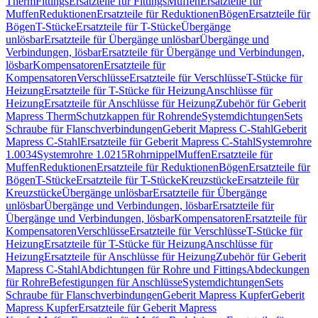
Therm
Fittings
Ersatzteile für Fittings
Muffen
Ersatzteile für
Muffen
Reduktionen
Ersatzteile für Reduktionen
Bögen
Ersatzteile für
Bögen
T-Stücke
Ersatzteile für T-Stücke
Übergänge
unlösbar
Ersatzteile für Übergänge unlösbar
Übergänge und
Verbindungen, lösbar
Ersatzteile für Übergänge und Verbindungen,
lösbar
Kompensatoren
Ersatzteile für
Kompensatoren
Verschlüsse
Ersatzteile für Verschlüsse
T-Stücke für
Heizung
Ersatzteile für T-Stücke für Heizung
Anschlüsse für
Heizung
Ersatzteile für Anschlüsse für Heizung
Zubehör für Geberit
Mapress Therm
Schutzkappen für Rohrende
Systemdichtungen
Sets
Schraube für Flanschverbindungen
Geberit Mapress C-Stahl
Geberit
Mapress C-Stahl
Ersatzteile für Geberit Mapress C-Stahl
Systemrohre
1.0034
Systemrohre 1.0215
Rohrnippel
Muffen
Ersatzteile für
Muffen
Reduktionen
Ersatzteile für Reduktionen
Bögen
Ersatzteile für
Bögen
T-Stücke
Ersatzteile für T-Stücke
Kreuzstücke
Ersatzteile für
Kreuzstücke
Übergänge unlösbar
Ersatzteile für Übergänge
unlösbar
Übergänge und Verbindungen, lösbar
Ersatzteile für
Übergänge und Verbindungen, lösbar
Kompensatoren
Ersatzteile für
Kompensatoren
Verschlüsse
Ersatzteile für Verschlüsse
T-Stücke für
Heizung
Ersatzteile für T-Stücke für Heizung
Anschlüsse für
Heizung
Ersatzteile für Anschlüsse für Heizung
Zubehör für Geberit
Mapress C-Stahl
Abdichtungen für Rohre und Fittings
Abdeckungen
für Rohre
Befestigungen für Anschlüsse
Systemdichtungen
Sets
Schraube für Flanschverbindungen
Geberit Mapress Kupfer
Geberit
Mapress Kupfer
Ersatzteile für Geberit Mapress