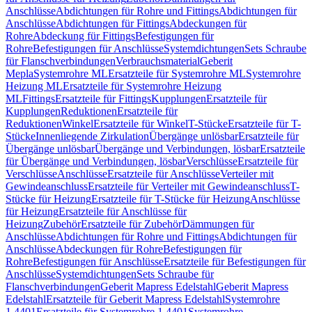
Anschlüsse
Abdichtungen für Rohre und Fittings
Abdichtungen für
Anschlüsse
Abdichtungen für Fittings
Abdeckungen für
Rohre
Abdeckung für Fittings
Befestigungen für
Rohre
Befestigungen für Anschlüsse
Systemdichtungen
Sets Schraube
für Flanschverbindungen
Verbrauchsmaterial
Geberit
Mepla
Systemrohre ML
Ersatzteile für Systemrohre ML
Systemrohre
Heizung ML
Ersatzteile für Systemrohre Heizung
ML
Fittings
Ersatzteile für Fittings
Kupplungen
Ersatzteile für
Kupplungen
Reduktionen
Ersatzteile für
Reduktionen
Winkel
Ersatzteile für Winkel
T-Stücke
Ersatzteile für T-
Stücke
Innenliegende Zirkulation
Übergänge unlösbar
Ersatzteile für
Übergänge unlösbar
Übergänge und Verbindungen, lösbar
Ersatzteile
für Übergänge und Verbindungen, lösbar
Verschlüsse
Ersatzteile für
Verschlüsse
Anschlüsse
Ersatzteile für Anschlüsse
Verteiler mit
Gewindeanschluss
Ersatzteile für Verteiler mit Gewindeanschluss
T-
Stücke für Heizung
Ersatzteile für T-Stücke für Heizung
Anschlüsse
für Heizung
Ersatzteile für Anschlüsse für
Heizung
Zubehör
Ersatzteile für Zubehör
Dämmungen für
Anschlüsse
Abdichtungen für Rohre und Fittings
Abdichtungen für
Anschlüsse
Abdeckungen für Rohre
Befestigungen für
Rohre
Befestigungen für Anschlüsse
Ersatzteile für Befestigungen für
Anschlüsse
Systemdichtungen
Sets Schraube für
Flanschverbindungen
Geberit Mapress Edelstahl
Geberit Mapress
Edelstahl
Ersatzteile für Geberit Mapress Edelstahl
Systemrohre
1.4401
Ersatzteile für Systemrohre 1.4401
Systemrohre