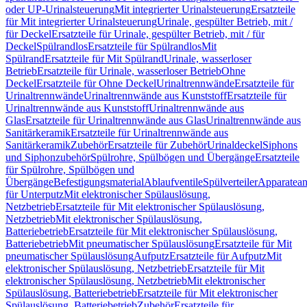
oder UP-Urinalsteuerung
Mit integrierter Urinalsteuerung
Ersatzteile
für Mit integrierter Urinalsteuerung
Urinale, gespülter Betrieb, mit /
für Deckel
Ersatzteile für Urinale, gespülter Betrieb, mit / für
Deckel
Spülrandlos
Ersatzteile für Spülrandlos
Mit
Spülrand
Ersatzteile für Mit Spülrand
Urinale, wasserloser
Betrieb
Ersatzteile für Urinale, wasserloser Betrieb
Ohne
Deckel
Ersatzteile für Ohne Deckel
Urinaltrennwände
Ersatzteile für
Urinaltrennwände
Urinaltrennwände aus Kunststoff
Ersatzteile für
Urinaltrennwände aus Kunststoff
Urinaltrennwände aus
Glas
Ersatzteile für Urinaltrennwände aus Glas
Urinaltrennwände aus
Sanitärkeramik
Ersatzteile für Urinaltrennwände aus
Sanitärkeramik
Zubehör
Ersatzteile für Zubehör
Urinaldeckel
Siphons
und Siphonzubehör
Spülrohre, Spülbögen und Übergänge
Ersatzteile
für Spülrohre, Spülbögen und
Übergänge
Befestigungsmaterial
Ablaufventile
Spülverteiler
Apparatean
für Unterputz
Mit elektronischer Spülauslösung,
Netzbetrieb
Ersatzteile für Mit elektronischer Spülauslösung,
Netzbetrieb
Mit elektronischer Spülauslösung,
Batteriebetrieb
Ersatzteile für Mit elektronischer Spülauslösung,
Batteriebetrieb
Mit pneumatischer Spülauslösung
Ersatzteile für Mit
pneumatischer Spülauslösung
Aufputz
Ersatzteile für Aufputz
Mit
elektronischer Spülauslösung, Netzbetrieb
Ersatzteile für Mit
elektronischer Spülauslösung, Netzbetrieb
Mit elektronischer
Spülauslösung, Batteriebetrieb
Ersatzteile für Mit elektronischer
Spülauslösung, Batteriebetrieb
Zubehör
Ersatzteile für