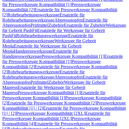
für Presswerkzeuge Kompatibilität [1]
Presswerkzeuge
Kompatibilität [2]
Ersatzteile für Presswerkzeuge Kompatibilität
[2]
Rohrbearbeitungswerkzeuge
Ersatzteile für
Rohrbearbeitungswerkzeuge
Abpressstopfen
Ersatzteile für
Abpressstopfen
Prüfmittel
Zubehör
Ersatzteile für Zubehör
Werkzeuge
für Geberit PushFit
Ersatzteile für Werkzeuge für Geberit
PushFit
Rohrbearbeitungswerkzeuge
Ersatzteile für
Rohrbearbeitungswerkzeuge
Werkzeuge für Geberit
Mepla
Ersatzteile für Werkzeuge für Geberit
Mepla
Handpresswerkzeuge
Ersatzteile für
Handpresswerkzeuge
Presswerkzeuge Kompatibilität [1]
Ersatzteile
für Presswerkzeuge Kompatibilität [1]
Presswerkzeuge
Kompatibilität [2]
Ersatzteile für Presswerkzeuge Kompatibilität
[2]
Rohrbearbeitungswerkzeuge
Ersatzteile für
Rohrbearbeitungswerkzeuge
Abpressstopfen
Ersatzteile für
Abpressstopfen
Prüfmittel
Zubehör
Werkzeuge für Geberit
Mapress
Ersatzteile für Werkzeuge für Geberit
Mapress
Presswerkzeuge Kompatibilität [1]
Ersatzteile für
Presswerkzeuge Kompatibilität [1]
Presswerkzeuge Kompatibilität
[2]
Ersatzteile für Presswerkzeuge Kompatibilität [2]
Presswerkzeuge
Kompatibilität [1] / [2]
Ersatzteile für Presswerkzeuge Kompatibilität
[1] / [2]
Presswerkzeuge Kompatibilität [2XL]
Ersatzteile für
Presswerkzeuge Kompatibilität [2XL]
Presswerkzeuge
Kompatibilität [4]
Ersatzteile für Presswerkzeuge Kompatibilität
[4]
Rohrbearbeitungswerkzeuge
Ersatzteile für