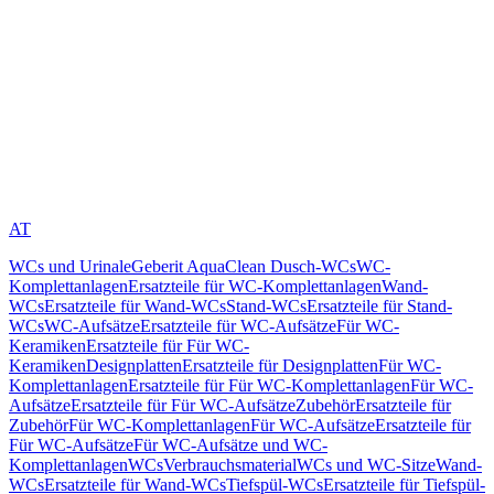
AT
WCs und Urinale
Geberit AquaClean Dusch-WCs
WC-
Komplettanlagen
Ersatzteile für WC-Komplettanlagen
Wand-
WCs
Ersatzteile für Wand-WCs
Stand-WCs
Ersatzteile für Stand-
WCs
WC-Aufsätze
Ersatzteile für WC-Aufsätze
Für WC-
Keramiken
Ersatzteile für Für WC-
Keramiken
Designplatten
Ersatzteile für Designplatten
Für WC-
Komplettanlagen
Ersatzteile für Für WC-Komplettanlagen
Für WC-
Aufsätze
Ersatzteile für Für WC-Aufsätze
Zubehör
Ersatzteile für
Zubehör
Für WC-Komplettanlagen
Für WC-Aufsätze
Ersatzteile für
Für WC-Aufsätze
Für WC-Aufsätze und WC-
Komplettanlagen
WCs
Verbrauchsmaterial
WCs und WC-Sitze
Wand-
WCs
Ersatzteile für Wand-WCs
Tiefspül-WCs
Ersatzteile für Tiefspül-