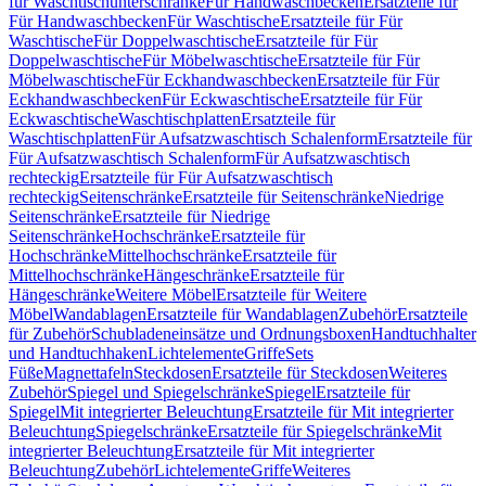
für Waschtischunterschränke
Für Handwaschbecken
Ersatzteile für
Für Handwaschbecken
Für Waschtische
Ersatzteile für Für
Waschtische
Für Doppelwaschtische
Ersatzteile für Für
Doppelwaschtische
Für Möbelwaschtische
Ersatzteile für Für
Möbelwaschtische
Für Eckhandwaschbecken
Ersatzteile für Für
Eckhandwaschbecken
Für Eckwaschtische
Ersatzteile für Für
Eckwaschtische
Waschtischplatten
Ersatzteile für
Waschtischplatten
Für Aufsatzwaschtisch Schalenform
Ersatzteile für
Für Aufsatzwaschtisch Schalenform
Für Aufsatzwaschtisch
rechteckig
Ersatzteile für Für Aufsatzwaschtisch
rechteckig
Seitenschränke
Ersatzteile für Seitenschränke
Niedrige
Seitenschränke
Ersatzteile für Niedrige
Seitenschränke
Hochschränke
Ersatzteile für
Hochschränke
Mittelhochschränke
Ersatzteile für
Mittelhochschränke
Hängeschränke
Ersatzteile für
Hängeschränke
Weitere Möbel
Ersatzteile für Weitere
Möbel
Wandablagen
Ersatzteile für Wandablagen
Zubehör
Ersatzteile
für Zubehör
Schubladeneinsätze und Ordnungsboxen
Handtuchhalter
und Handtuchhaken
Lichtelemente
Griffe
Sets
Füße
Magnettafeln
Steckdosen
Ersatzteile für Steckdosen
Weiteres
Zubehör
Spiegel und Spiegelschränke
Spiegel
Ersatzteile für
Spiegel
Mit integrierter Beleuchtung
Ersatzteile für Mit integrierter
Beleuchtung
Spiegelschränke
Ersatzteile für Spiegelschränke
Mit
integrierter Beleuchtung
Ersatzteile für Mit integrierter
Beleuchtung
Zubehör
Lichtelemente
Griffe
Weiteres