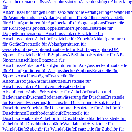
Waschbeckenanschlüsse
Anschlussstutzen
Anschlussbögen
Abdeckung
für
Anschlüsse
Dichtungen
Löthülsen
Standrohre
Verlängerungen
Wandeinb
für Wandeinbaukästen
Ablaufgarnituren für Spülbecken
Ersatzteile
für Ablaufgarnituren für Spülbecken
Rohrbogensiphons
Ersatzteile
für Rohrbogensiphons
Doppelkammersiphons
Ersatzteile für
Doppelkammersiphons
Anschlussstutzen
Ersatzteile für
Anschlussstutzen
Zubehör
Ersatzteile für Zubehör
Ablaufgarnituren
für Geräte
Ersatzteile für Ablaufgarnituren für
Geräte
Rohrbogensiphons
Ersatzteile für Rohrbogensiphons
UP-
Siphons
Ersatzteile für UP-Siphons
AP-Siphons
Ersatzteile für AP-
Siphons
Anschlüsse
Ersatzteile für
Anschlüsse
Zubehör
Ablaufgarnituren für Ausgussbecken
Ersatzteile
für Ablaufgarnituren für Ausgussbecken
Siphons
Ersatzteile für
Siphons
Anschlussbögen
Ersatzteile für
Anschlussbögen
Anschlussstutzen
Ersatzteile für
Anschlussstutzen
Ablaufventile
Ersatzteile für
Ablaufventile
Zubehör
Ersatzteile für Zubehör
Duschen und
Badewannen
Duschen
Bodenentwässerung für Duschen
Ersatzteile
für Bodenentwässerung für Duschen
Duschrinnen
Ersatzteile für
Duschrinnen
Zubehör für Duschrinnen
Ersatzteile für Zubehör für
Duschrinnen
Duschbodenabläufe
Ersatzteile für
Duschbodenabläufe
Zubehör für Duschbodenabläufe
Ersatzteile für
Zubehör für Duschbodenabläufe
Wandabläufe
Ersatzteile für
Wandabläufe
Zubehör für Wandabläufe
Ersatzteile für Zubehör für