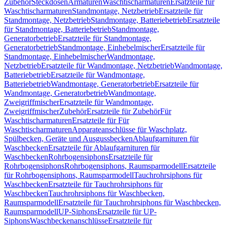
Zubehör
Steckdosen
Armaturen
Waschtischarmaturen
Ersatzteile für
Waschtischarmaturen
Standmontage, Netzbetrieb
Ersatzteile für
Standmontage, Netzbetrieb
Standmontage, Batteriebetrieb
Ersatzteile
für Standmontage, Batteriebetrieb
Standmontage,
Generatorbetrieb
Ersatzteile für Standmontage,
Generatorbetrieb
Standmontage, Einhebelmischer
Ersatzteile für
Standmontage, Einhebelmischer
Wandmontage,
Netzbetrieb
Ersatzteile für Wandmontage, Netzbetrieb
Wandmontage,
Batteriebetrieb
Ersatzteile für Wandmontage,
Batteriebetrieb
Wandmontage, Generatorbetrieb
Ersatzteile für
Wandmontage, Generatorbetrieb
Wandmontage,
Zweigriffmischer
Ersatzteile für Wandmontage,
Zweigriffmischer
Zubehör
Ersatzteile für Zubehör
Für
Waschtischarmaturen
Ersatzteile für Für
Waschtischarmaturen
Apparateanschlüsse für Waschplatz,
Spülbecken, Geräte und Ausgussbecken
Ablaufgarnituren für
Waschbecken
Ersatzteile für Ablaufgarnituren für
Waschbecken
Rohrbogensiphons
Ersatzteile für
Rohrbogensiphons
Rohrbogensiphons, Raumsparmodell
Ersatzteile
für Rohrbogensiphons, Raumsparmodell
Tauchrohrsiphons für
Waschbecken
Ersatzteile für Tauchrohrsiphons für
Waschbecken
Tauchrohrsiphons für Waschbecken,
Raumsparmodell
Ersatzteile für Tauchrohrsiphons für Waschbecken,
Raumsparmodell
UP-Siphons
Ersatzteile für UP-
Siphons
Waschbeckenanschlüsse
Ersatzteile für