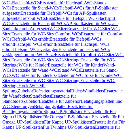
WCs
Flachspül-WCs
Ersatzteile für Flachspül-WCs
Stand-
WCs
Ersatzteile für Stand-WCs
Tiefspül-WCs für AP-Spülkasten
aufgesetzt
Ersatzteile für Tiefspül-WCs für AP-Spülkasten
aufgesetzt
Tiefspül-WCs
Ersatzteile für Tiefspül-WCs
Flachspül-
WCs
Ersatzteile für Flachspül-WCs
AP-Spülkästen für WCs, aus
Sanitärkeramik
Aufgesetzt
WC-Sitze
Ersatzteile für WC-Sitze
WC-
Sitze
Ersatzteile für WC-Sitze
Comfort WCs
Ersatzteile für Comfort
WCs
Tiefspül-WCs erhöht
Ersatzteile für Tiefspül-WCs
erhöht
Flachspül-WCs erhöht
Ersatzteile für Flachspül-WCs
erhöht
Tiefspül-WCs verlängert
Ersatzteile für Tiefspül-WCs
verlängert
Comfort WC-Sitze
Ersatzteile für Comfort WC-Sitze
WC-
Sitze
Ersatzteile für WC-Sitze
WC-Sitzringe
Ersatzteile für WC-
Sitzringe
WCs für Kinder
Ersatzteile für WCs für Kinder
Wand-
WCs
Ersatzteile für Wand-WCs
Stand-WCs
Ersatzteile für Stand-
WCs
WC-Sitze für Kinder
Ersatzteile für WC-Sitze für Kinder
WC-
Sitze
Ersatzteile für WC-Sitze
WC-Sitzringe
Ersatzteile für WC-
Sitzringe
Hock-WCs
Mit
Spülung
Zubehör
Befestigungsmaterial
Bidets
Wandbidets
Ersatzteile
für Wandbidets
Standbidets
Ersatzteile für
Standbidets
Zubehör
Ersatzteile für Zubehör
Betätigungsplatten und
WC-Steuerungen
Betätigungsplatten
Ersatzteile für
Betätigungsplatten
Für Sigma UP-Spülkästen
Ersatzteile für Für
Sigma UP-Spülkästen
Für Omega UP-Spülkästen
Ersatzteile für Für
Omega UP-Spülkästen
Für Kappa UP-Spülkästen
Ersatzteile für Für
Kappa UP-Spülkästen
Für Twinline UP-Spülkästen
Ersatzteile für