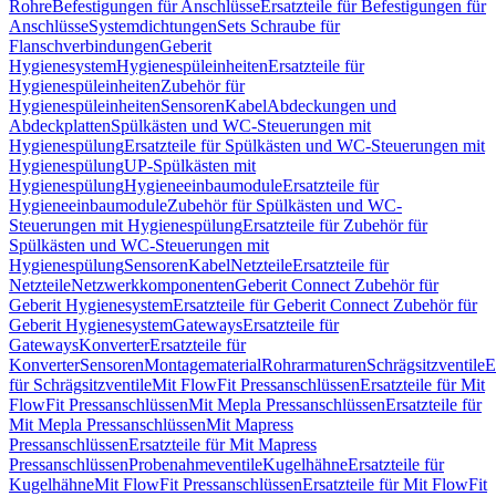
Rohre
Befestigungen für Anschlüsse
Ersatzteile für Befestigungen für
Anschlüsse
Systemdichtungen
Sets Schraube für
Flanschverbindungen
Geberit
Hygienesystem
Hygienespüleinheiten
Ersatzteile für
Hygienespüleinheiten
Zubehör für
Hygienespüleinheiten
Sensoren
Kabel
Abdeckungen und
Abdeckplatten
Spülkästen und WC-Steuerungen mit
Hygienespülung
Ersatzteile für Spülkästen und WC-Steuerungen mit
Hygienespülung
UP-Spülkästen mit
Hygienespülung
Hygieneeinbaumodule
Ersatzteile für
Hygieneeinbaumodule
Zubehör für Spülkästen und WC-
Steuerungen mit Hygienespülung
Ersatzteile für Zubehör für
Spülkästen und WC-Steuerungen mit
Hygienespülung
Sensoren
Kabel
Netzteile
Ersatzteile für
Netzteile
Netzwerkkomponenten
Geberit Connect Zubehör für
Geberit Hygienesystem
Ersatzteile für Geberit Connect Zubehör für
Geberit Hygienesystem
Gateways
Ersatzteile für
Gateways
Konverter
Ersatzteile für
Konverter
Sensoren
Montagematerial
Rohrarmaturen
Schrägsitzventile
E
für Schrägsitzventile
Mit FlowFit Pressanschlüssen
Ersatzteile für Mit
FlowFit Pressanschlüssen
Mit Mepla Pressanschlüssen
Ersatzteile für
Mit Mepla Pressanschlüssen
Mit Mapress
Pressanschlüssen
Ersatzteile für Mit Mapress
Pressanschlüssen
Probenahmeventile
Kugelhähne
Ersatzteile für
Kugelhähne
Mit FlowFit Pressanschlüssen
Ersatzteile für Mit FlowFit