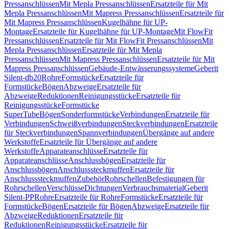
Pressanschlüssen
Mit Mepla Pressanschlüssen
Ersatzteile für Mit
Mepla Pressanschlüssen
Mit Mapress Pressanschlüssen
Ersatzteile für
Mit Mapress Pressanschlüssen
Kugelhähne für UP-
Montage
Ersatzteile für Kugelhähne für UP-Montage
Mit FlowFit
Pressanschlüssen
Ersatzteile für Mit FlowFit Pressanschlüssen
Mit
Mepla Pressanschlüssen
Ersatzteile für Mit Mepla
Pressanschlüssen
Mit Mapress Pressanschlüssen
Ersatzteile für Mit
Mapress Pressanschlüssen
Gebäude-Entwässerungssysteme
Geberit
Silent-db20
Rohre
Formstücke
Ersatzteile für
Formstücke
Bögen
Abzweige
Ersatzteile für
Abzweige
Reduktionen
Reinigungsstücke
Ersatzteile für
Reinigungsstücke
Formstücke
SuperTube
Bögen
Sonderformstücke
Verbindungen
Ersatzteile für
Verbindungen
Schweißverbindungen
Steckverbindungen
Ersatzteile
für Steckverbindungen
Spannverbindungen
Übergänge auf andere
Werkstoffe
Ersatzteile für Übergänge auf andere
Werkstoffe
Apparateanschlüsse
Ersatzteile für
Apparateanschlüsse
Anschlussbögen
Ersatzteile für
Anschlussbögen
Anschlusssteckmuffen
Ersatzteile für
Anschlusssteckmuffen
Zubehör
Rohrschellen
Befestigungen für
Rohrschellen
Verschlüsse
Dichtungen
Verbrauchsmaterial
Geberit
Silent-PP
Rohre
Ersatzteile für Rohre
Formstücke
Ersatzteile für
Formstücke
Bögen
Ersatzteile für Bögen
Abzweige
Ersatzteile für
Abzweige
Reduktionen
Ersatzteile für
Reduktionen
Reinigungsstücke
Ersatzteile für