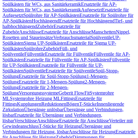
Spülkästen für WCs, aus Sanitärkeramik
Ersatzteile für AP-
Spülkästen für WCs, aus Sanitärkeramik
Aufgesetzt
Ersatzteile für
Aufgesetzt
Spülrohre für AP-Spülkästen
Ersatzteile für Spülrohre für
AP-Spülkästen
Hochhängend
Ersatzteile für Hochhängend
Tief- und
halbhochhängend
Zubehör
Ersatzteile für
Zubehör
Anschlüsse
Ersatzteile für Anschlüsse
Manschetten
Nippel,
Rosetten und Staueinsätze
Verbrauchsmaterial
Spülventile
UP-
Spülkästen
Sigma UP-Spülkästen
Ersatzteile für Sigma UP-
Spülkästen
Spülrohre
Zubehör
Füll- und
Spülventile
Füllventile
Ersatzteile für Füllventile
Füllventile für AP-
Spülkästen
Ersatzteile für Füllventile für AP-Spülkästen
Füllventile
für UP-Spülkästen
Ersatzteile für Füllventile für UP-
Spülkästen
Spülventile
Ersatzteile für Spülventile
Spül-Stopp-
Spülung
Ersatzteile für Spül-Stopp-Spülung
1-Mengen-
Spülung
Ersatzteile für 1-Mengen-Spülung
2-Mengen-
Spülung
Ersatzteile für 2-Mengen-
Spülung
Versorgungssysteme
Geberit FlowFit
Systemrohre
ML
Systemrohre Heizung ML
Fittings
Ersatzteile für
Fittings
Kupplungen
Reduktionen
Bögen
T-Stücke
Innenliegende
Zirkulation
Übergänge unlösbar
Übergänge und Verbindungen,
lösbar
Ersatzteile für Übergänge und Verbindungen,
lösbar
Verschlüsse
Anschlüsse
Ersatzteile für Anschlüsse
Verteiler mit
Gewindeanschluss
T-Stücke für Heizung
Übergänge und
Verbindungen für Heizung, lösbar
Anschlüsse für Heizung
Ersatzteile
für Anschlüsse für Heizung
Zubehör
Dämmungen für