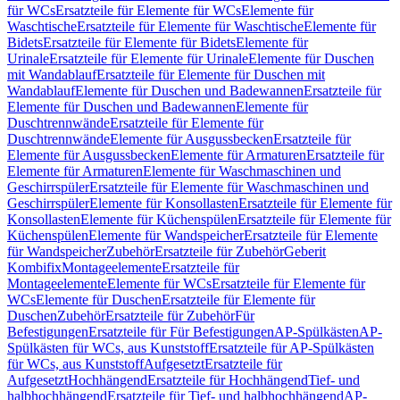
für WCs
Ersatzteile für Elemente für WCs
Elemente für
Waschtische
Ersatzteile für Elemente für Waschtische
Elemente für
Bidets
Ersatzteile für Elemente für Bidets
Elemente für
Urinale
Ersatzteile für Elemente für Urinale
Elemente für Duschen
mit Wandablauf
Ersatzteile für Elemente für Duschen mit
Wandablauf
Elemente für Duschen und Badewannen
Ersatzteile für
Elemente für Duschen und Badewannen
Elemente für
Duschtrennwände
Ersatzteile für Elemente für
Duschtrennwände
Elemente für Ausgussbecken
Ersatzteile für
Elemente für Ausgussbecken
Elemente für Armaturen
Ersatzteile für
Elemente für Armaturen
Elemente für Waschmaschinen und
Geschirrspüler
Ersatzteile für Elemente für Waschmaschinen und
Geschirrspüler
Elemente für Konsollasten
Ersatzteile für Elemente für
Konsollasten
Elemente für Küchenspülen
Ersatzteile für Elemente für
Küchenspülen
Elemente für Wandspeicher
Ersatzteile für Elemente
für Wandspeicher
Zubehör
Ersatzteile für Zubehör
Geberit
Kombifix
Montageelemente
Ersatzteile für
Montageelemente
Elemente für WCs
Ersatzteile für Elemente für
WCs
Elemente für Duschen
Ersatzteile für Elemente für
Duschen
Zubehör
Ersatzteile für Zubehör
Für
Befestigungen
Ersatzteile für Für Befestigungen
AP-Spülkästen
AP-
Spülkästen für WCs, aus Kunststoff
Ersatzteile für AP-Spülkästen
für WCs, aus Kunststoff
Aufgesetzt
Ersatzteile für
Aufgesetzt
Hochhängend
Ersatzteile für Hochhängend
Tief- und
halbhochhängend
Ersatzteile für Tief- und halbhochhängend
AP-