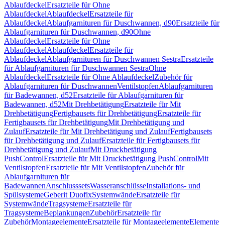
Ablaufdeckel
Ersatzteile für Ohne
Ablaufdeckel
Ablaufdeckel
Ersatzteile für
Ablaufdeckel
Ablaufgarnituren für Duschwannen, d90
Ersatzteile für
Ablaufgarnituren für Duschwannen, d90
Ohne
Ablaufdeckel
Ersatzteile für Ohne
Ablaufdeckel
Ablaufdeckel
Ersatzteile für
Ablaufdeckel
Ablaufgarnituren für Duschwannen Sestra
Ersatzteile
für Ablaufgarnituren für Duschwannen Sestra
Ohne
Ablaufdeckel
Ersatzteile für Ohne Ablaufdeckel
Zubehör für
Ablaufgarnituren für Duschwannen
Ventilstopfen
Ablaufgarnituren
für Badewannen, d52
Ersatzteile für Ablaufgarnituren für
Badewannen, d52
Mit Drehbetätigung
Ersatzteile für Mit
Drehbetätigung
Fertigbausets für Drehbetätigung
Ersatzteile für
Fertigbausets für Drehbetätigung
Mit Drehbetätigung und
Zulauf
Ersatzteile für Mit Drehbetätigung und Zulauf
Fertigbausets
für Drehbetätigung und Zulauf
Ersatzteile für Fertigbausets für
Drehbetätigung und Zulauf
Mit Druckbetätigung
PushControl
Ersatzteile für Mit Druckbetätigung PushControl
Mit
Ventilstopfen
Ersatzteile für Mit Ventilstopfen
Zubehör für
Ablaufgarnituren für
Badewannen
Anschlusssets
Wasseranschlüsse
Installations- und
Spülsysteme
Geberit Duofix
Systemwände
Ersatzteile für
Systemwände
Tragsysteme
Ersatzteile für
Tragsysteme
Beplankungen
Zubehör
Ersatzteile für
Zubehör
Montageelemente
Ersatzteile für Montageelemente
Elemente