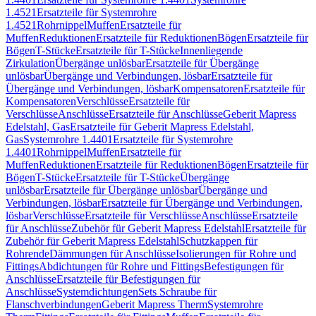
1.4521
Ersatzteile für Systemrohre
1.4521
Rohrnippel
Muffen
Ersatzteile für
Muffen
Reduktionen
Ersatzteile für Reduktionen
Bögen
Ersatzteile für
Bögen
T-Stücke
Ersatzteile für T-Stücke
Innenliegende
Zirkulation
Übergänge unlösbar
Ersatzteile für Übergänge
unlösbar
Übergänge und Verbindungen, lösbar
Ersatzteile für
Übergänge und Verbindungen, lösbar
Kompensatoren
Ersatzteile für
Kompensatoren
Verschlüsse
Ersatzteile für
Verschlüsse
Anschlüsse
Ersatzteile für Anschlüsse
Geberit Mapress
Edelstahl, Gas
Ersatzteile für Geberit Mapress Edelstahl,
Gas
Systemrohre 1.4401
Ersatzteile für Systemrohre
1.4401
Rohrnippel
Muffen
Ersatzteile für
Muffen
Reduktionen
Ersatzteile für Reduktionen
Bögen
Ersatzteile für
Bögen
T-Stücke
Ersatzteile für T-Stücke
Übergänge
unlösbar
Ersatzteile für Übergänge unlösbar
Übergänge und
Verbindungen, lösbar
Ersatzteile für Übergänge und Verbindungen,
lösbar
Verschlüsse
Ersatzteile für Verschlüsse
Anschlüsse
Ersatzteile
für Anschlüsse
Zubehör für Geberit Mapress Edelstahl
Ersatzteile für
Zubehör für Geberit Mapress Edelstahl
Schutzkappen für
Rohrende
Dämmungen für Anschlüsse
Isolierungen für Rohre und
Fittings
Abdichtungen für Rohre und Fittings
Befestigungen für
Anschlüsse
Ersatzteile für Befestigungen für
Anschlüsse
Systemdichtungen
Sets Schraube für
Flanschverbindungen
Geberit Mapress Therm
Systemrohre