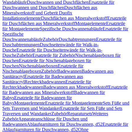
Wandabläufe
Duschwannen und Duschflächen
Ersatzteile für
Duschwannen und Duschflächen
Duschflächen aus
Mineralwerkstoff und Geberit Duofix
Installationselemente
Duschflächen aus Mineralwerkstoff
Ersatzteile
für Duschflächen aus Mineralwerkstoff
Montagelemente
Ersatzteile
für Montagelemente
Spezifische Duschwannenabläufe
Ersatzteile für
Spezifische
Duschwannenabläufe
Zubehör
Duschabtrennungen
Ersatzteile für
Duschabtrennungen
Duschseitenwände für Walk-in-
Dusche
Ersatzteile für Duschseitenwände für Walk-in-
Dusche
Zubehör
Ersatzteile für Zubehör
Nischenablageboxen für
Duschen
Ersatzteile für Nischenablageboxen für
Duschen
Nischenablageboxen
Ersatzteile für
Nischenablageboxen
Zubehör
Badewannen
Badewannen aus
Sanitäracryl
Ersatzteile für Badewannen aus
Sanitäracryl
Rechteckbadewannen
Ersatzteile für
Rechteckbadewannen
Badewannen aus Mineralwerkstoff
Ersatzteile
für Badewannen aus Mineralwerkstoff
Badewannen für
Babys
Ersatzteile für Badewannen für
Babys
Montagelemente
Ersatzteile für Montagelemente
Sets Füße und
Sets Traversen und Wandanker
Ersatzteile für Sets Füße und Sets
Traversen und Wandanker
Zubehör
Reparatursets
Weiteres
Zubehör
Apparateanschlüsse für Duschen und
Badewannen
Ablaufgarnituren für Duschwannen, d52
Ersatzteile für
Ablaufgarnituren für Duschwannen, d52
Ohne