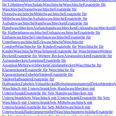
für Löthülsen
Waschplatz
Waschtische
Waschtische
Ersatzteile für
Waschtische
Doppelwaschtische
Ersatzteile für
Doppelwaschtische
Möbelwaschtische
Ersatzteile für
Möbelwaschtische
Aufsatzwaschtische
Ersatzteile für
Aufsatzwaschtische
Handwaschbecken
Ersatzteile für
Handwaschbecken
Aufsatzhandwaschbecken
Eckhandwaschbecken
H
für Halbeinbauwaschtische
Einbauwaschtische
Ersatzteile für
Einbauwaschtische
Unterbauwaschtische
Ersatzteile für
Unterbauwaschtische
Eckwaschtische
Waschtische
Comfort
Waschtische für Kinder
Ersatzteile für Waschtische für
Kinder
Waschtische
Waschrinnen
Ersatzteile für Waschrinnen
Weitere
Becken
Ersatzteile für Weitere Becken
Ausgussbecken
Ersatzteile für
Ausgussbecken
Ausgüsse
Ersatzteile für
Ausgüsse
Mehrzweckbecken
Gipsfangbecken
Waschtische für
Klassenräume
Ersatzteile für Waschtische für
Klassenräume
Zubehör
Säulen
Ersatzteile für
Säulen
Halbsäulen
Ersatzteile für
Halbsäulen
Zubehör
Ablaufdeckel
Befestigungsmaterial
Dekorblenden
W
Waschtisch mit Unterschrank
Sets Handwaschbecken mit
Unterschrank
Ersatzteile für Sets Handwaschbecken mit
Unterschrank
Sets Waschtisch mit Unterschrank
Ersatzteile für Sets
Waschtisch mit Unterschrank
Sets Möbelwaschtisch mit
Unterschrank
Ersatzteile für Sets Möbelwaschtisch mit
Unterschrank
Badezimmermöbel
Waschtischunterschränke
Ersatzteile