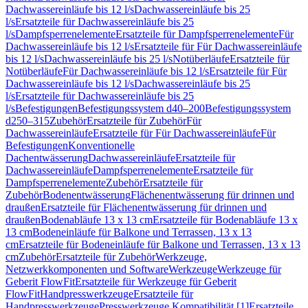
Dachwassereinläufe bis 12 l/s
Dachwassereinläufe bis 25
l/s
Ersatzteile für Dachwassereinläufe bis 25
l/s
Dampfsperrenelemente
Ersatzteile für Dampfsperrenelemente
Für
Dachwassereinläufe bis 12 l/s
Ersatzteile für Für Dachwassereinläufe
bis 12 l/s
Dachwassereinläufe bis 25 l/s
Notüberläufe
Ersatzteile für
Notüberläufe
Für Dachwassereinläufe bis 12 l/s
Ersatzteile für Für
Dachwassereinläufe bis 12 l/s
Dachwassereinläufe bis 25
l/s
Ersatzteile für Dachwassereinläufe bis 25
l/s
Befestigungen
Befestigungssystem d40–200
Befestigungssystem
d250–315
Zubehör
Ersatzteile für Zubehör
Für
Dachwassereinläufe
Ersatzteile für Für Dachwassereinläufe
Für
Befestigungen
Konventionelle
Dachentwässerung
Dachwassereinläufe
Ersatzteile für
Dachwassereinläufe
Dampfsperrenelemente
Ersatzteile für
Dampfsperrenelemente
Zubehör
Ersatzteile für
Zubehör
Bodenentwässerung
Flächenentwässerung für drinnen und
draußen
Ersatzteile für Flächenentwässerung für drinnen und
draußen
Bodenabläufe 13 x 13 cm
Ersatzteile für Bodenabläufe 13 x
13 cm
Bodeneinläufe für Balkone und Terrassen, 13 x 13
cm
Ersatzteile für Bodeneinläufe für Balkone und Terrassen, 13 x 13
cm
Zubehör
Ersatzteile für Zubehör
Werkzeuge,
Netzwerkkomponenten und Software
Werkzeuge
Werkzeuge für
Geberit FlowFit
Ersatzteile für Werkzeuge für Geberit
FlowFit
Handpresswerkzeuge
Ersatzteile für
Handpresswerkzeuge
Presswerkzeuge Kompatibilität [1]
Ersatzteile