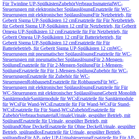
Für Twinline UP-Spülkästen
Zubehör
Verbrauchsmaterial
WC-
Steuerungen mit elektronischer Spülauslösung
Ersatzteile für WC-
Steuerungen mit elektronischer Spülauslösung
Für Netzbetrieb, für
Geberit Sigma UP-Spülkästen 12 cm
Ersatzteile für Für Netzbetrieb,
für Geberit Sigma UP-Spülkästen 12 cm
Für Netzbetrieb, für Geberit
Omega UP-Spülkästen 12 cm
Ersatzteile für Für Netzbetrieb, für
Geberit Omega UP-Spülkästen 12 cm
Für Batteriebetrieb, für
Geberit Sigma UP-Spülkästen 12 cm
Ersatzteile für Für
Batteriebetrieb, für Geberit Sigma UP-Spülkästen 12 cm
WC-
Steuerungen mit pneumatischer Spülauslösung
Ersatzteile für WC-
Steuerungen mit pneumatischer Spülauslösung
Für 2-Mengen-
Spülung
Ersatzteile für Für 2-Mengen-Spülung
Für 1-Mengen-
Spülung
Ersatzteile für Für 1-Mengen-Spülung
Zubehör für WC-
Steuerungen
Ersatzteile für Zubehör für WC-
Steuerungen
Rohbausets
Ersatzteile für Rohbausets
Für WC-
Steuerungen mit elektronischer Spülauslösung
Ersatzteile für Für
WC-Steuerungen mit elektronischer Spülauslösung
Geberit Monolith
Sanitärmodule
Sanitärmodule für WCs
Ersatzteile für Sanitärmodule
für WCs
Für Wand-WCs
Ersatzteile für Für Wand-WCs
Für Stand-
WCs
Ersatzteile für Für Stand-WCs
Zubehör
Ersatzteile für
Zubehör
Verbrauchsmaterial
Urinale
Urinale, gespülter Betrieb, mit
Spülrand
Ersatzteile für Urinale, gespülter Betrieb, mit
Spülrand
Ohne Deckel
Ersatzteile für Ohne Deckel
Urinale, gespülter
Betrieb, spülrandlos
Ersatzteile für Urinale, gespülter Betrieb,
spülrandlos
Für AP- oder UP-Urinalsteuerung
Ersatzteile für Für AP-