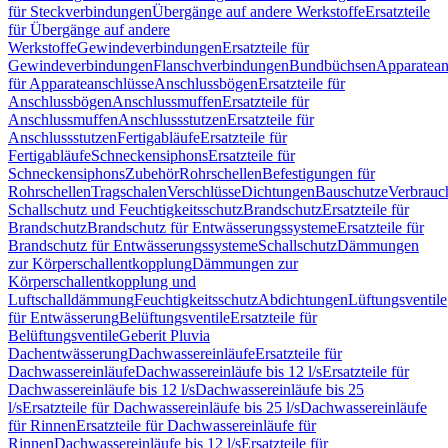
für Steckverbindungen
Übergänge auf andere Werkstoffe
Ersatzteile
für Übergänge auf andere
Werkstoffe
Gewindeverbindungen
Ersatzteile für
Gewindeverbindungen
Flanschverbindungen
Bundbüchsen
Apparatean
für Apparateanschlüsse
Anschlussbögen
Ersatzteile für
Anschlussbögen
Anschlussmuffen
Ersatzteile für
Anschlussmuffen
Anschlussstutzen
Ersatzteile für
Anschlussstutzen
Fertigabläufe
Ersatzteile für
Fertigabläufe
Schneckensiphons
Ersatzteile für
Schneckensiphons
Zubehör
Rohrschellen
Befestigungen für
Rohrschellen
Tragschalen
Verschlüsse
Dichtungen
Bauschutze
Verbrauc
Schallschutz und Feuchtigkeitsschutz
Brandschutz
Ersatzteile für
Brandschutz
Brandschutz für Entwässerungssysteme
Ersatzteile für
Brandschutz für Entwässerungssysteme
Schallschutz
Dämmungen
zur Körperschallentkopplung
Dämmungen zur
Körperschallentkopplung und
Luftschalldämmung
Feuchtigkeitsschutz
Abdichtungen
Lüftungsventile
für Entwässerung
Belüftungsventile
Ersatzteile für
Belüftungsventile
Geberit Pluvia
Dachentwässerung
Dachwassereinläufe
Ersatzteile für
Dachwassereinläufe
Dachwassereinläufe bis 12 l/s
Ersatzteile für
Dachwassereinläufe bis 12 l/s
Dachwassereinläufe bis 25
l/s
Ersatzteile für Dachwassereinläufe bis 25 l/s
Dachwassereinläufe
für Rinnen
Ersatzteile für Dachwassereinläufe für
Rinnen
Dachwassereinläufe bis 12 l/s
Ersatzteile für