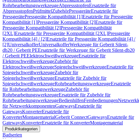
Rohrbearbeitungswerkzeuge
Abpressstopfen
Ersatzteile für
Abpressstopfen
Prüfmittel
Zubehör
Pressgeräte
Ersatzteile für
Pressgeräte
Pressgeräte Kompatibilität [1]
Ersatzteile für Pressgeräte
Kompatibilität [1]
Pressgeräte Kompatibilität [2]
Ersatzteile für
Pressgeräte Kompatibilität [2]
Pressgeräte Kompatibilität
[2XL]
Ersatzteile für Pressgeräte Kompatibilität [2XL]
Pressgeräte
Kompatibilität [4] / [2]
Ersatzteile für Pressgeräte Kompatibilität [4] /
[2]
Universalkoffer
Universalkoffer
Werkzeuge für Geberit Silent-
db20 / Geberit PE
Ersatzteile für Werkzeuge für Geberit Silent-db20
/ Geberit PE
Elektroschweißwerkzeuge
Ersatzteile für
Elektroschweißwerkzeuge
Zubehör für
Elektroschweißwerkzeuge
Spiegelschweißwerkzeuge
Ersatzteile für
Spiegelschweißwerkzeuge
Zubehör für
Spiegelschweißwerkzeuge
Ersatzteile für Zubehör für
Spiegelschweißwerkzeuge
Rohrbearbeitungswerkzeuge
Ersatzteile
für Rohrbearbeitungswerkzeuge
Zubehör für
Rohrbearbeitungswerkzeuge
Ersatzteile für Zubehör für
Rohrbearbeitungswerkzeuge
Bedienhilfen
Fernbedienungen
Netzwerk
für Netzwerkkomponenten
Gateways
Ersatzteile für
Gateways
Konverter
Ersatzteile für
Konverter
Montagematerial
Geberit Connect
Gateways
Ersatzteile für
Gateways
Konverter
Ersatzteile für Konverter
Montagematerial
Produktkategorien
Badserien