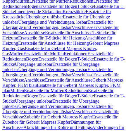
Kupfer
Muffen
Ersatzteile für Muffen
Reduktionen
Ersatzteile für
Reduktionen
Bögen
Ersatzteile für Bögen
T-Stücke
Ersatzteile für T-
Stücke
Innenliegende Zirkulation
Kreuzstücke
Ersatzteile für
Kreuzstücke
Übergänge unlösbar
Ersatzteile für Übergänge
unlösbar
Übergänge und Verbindungen, lösbar
Ersatzteile für
Übergänge und Verbindungen, lösbar
Verschlüsse
Ersatzteile für
Verschlüsse
Anschlüsse
Ersatzteile für Anschlüsse
T-Stücke für
Heizung
Ersatzteile für T-Stücke für Heizung
Anschlüsse für
Heizung
Ersatzteile für Anschlüsse für Heizung
Geberit Mapress
Kupfer, Gas
Ersatzteile für Geberit Mapress Kupfer,
Gas
Muffen
Ersatzteile für Muffen
Reduktionen
Ersatzteile für
Reduktionen
Bögen
Ersatzteile für Bögen
T-Stücke
Ersatzteile für T-
Stücke
Übergänge unlösbar
Ersatzteile für Übergänge
unlösbar
Übergänge und Verbindungen, lösbar
Ersatzteile für
Übergänge und Verbindungen, lösbar
Verschlüsse
Ersatzteile für
Verschlüsse
Anschlüsse
Ersatzteile für Anschlüsse
Geberit Mapress
Kupfer, FKM blau
Ersatzteile für Geberit Mapress Kupfer, FKM
blau
Muffen
Ersatzteile für Muffen
Reduktionen
Ersatzteile für
Reduktionen
Bögen
Ersatzteile für Bögen
T-Stücke
Ersatzteile für T-
Stücke
Übergänge unlösbar
Ersatzteile für Übergänge
unlösbar
Übergänge und Verbindungen, lösbar
Ersatzteile für
Übergänge und Verbindungen, lösbar
Verschlüsse
Ersatzteile für
Verschlüsse
Zubehör für Geberit Mapress Kupfer
Ersatzteile für
Zubehör für Geberit Mapress Kupfer
Dämmungen für
Anschlüsse
Abdichtungen für Rohre und Fittings
Abdeckungen für