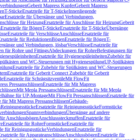
hverbindungen
Geberit Mapress Kupfer
Geberit Mapress
gen
T-Stücke
Ersatzteile für T-Stücke
Innenliegende
bar
Ersatzteile für Übergänge und Verbindungen,
nschlüsse für Heizung
Ersatzteile für Anschlüsse für Heizung
Geberit
n
Ersatzteile für Bögen
T-Stücke
Ersatzteile für T-Stücke
Übergänge
üsse
Ersatzteile für Verschlüsse
Anschlüsse
Ersatzteile für
rsatzteile für Reduktionen
Bögen
Ersatzteile für Bögen
T-
bergänge und Verbindungen, lösbar
Verschlüsse
Ersatzteile für
n für Rohre und Fittings
Abdeckungen für Rohre
Befestigungen für
ienespüleinheiten
Ersatzteile für Hygienespüleinheiten
Zubehör für
r Spülkästen und WC-Steuerungen mit Hygienespülung
UP-Spülkästen
pülung
Ersatzteile für Zubehör für Spülkästen und WC-Steuerungen
stem
Ersatzteile für Geberit Connect Zubehör für Geberit
le
Ersatzteile für Schrägsitzventile
Mit FlowFit
ress Pressanschlüssen
Ersatzteile für Mit Mapress
schlüssen
Mit Mepla Pressanschlüssen
Ersatzteile für Mit Mepla
gelhähne für UP-Montage
Mit FlowFit Pressanschlüssen
Ersatzteile für
le für Mit Mapress Pressanschlüssen
Gebäude-
n
Reinigungsstücke
Ersatzteile für Reinigungsstücke
Formstücke
ckverbindungen
Spannverbindungen
Übergänge auf andere
e für Anschlussbögen
Anschlusssteckmuffen
Ersatzteile für
re
Ersatzteile für Rohre
Formstücke
Ersatzteile für
ile für Reinigungsstücke
Verbindungen
Ersatzteile für
rsatzteile für Apparateanschlüsse
Anschlussbögen
Ersatzteile für