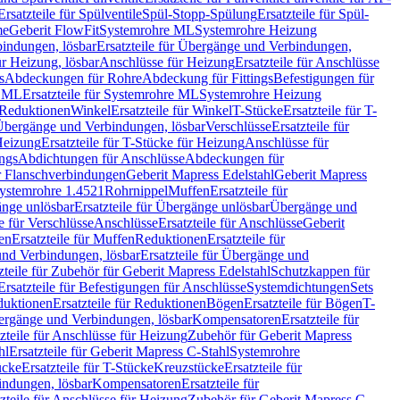
Ersatzteile für Spülventile
Spül-Stopp-Spülung
Ersatzteile für Spül-
me
Geberit FlowFit
Systemrohre ML
Systemrohre Heizung
indungen, lösbar
Ersatzteile für Übergänge und Verbindungen,
r Heizung, lösbar
Anschlüsse für Heizung
Ersatzteile für Anschlüsse
s
Abdeckungen für Rohre
Abdeckung für Fittings
Befestigungen für
e ML
Ersatzteile für Systemrohre ML
Systemrohre Heizung
r Reduktionen
Winkel
Ersatzteile für Winkel
T-Stücke
Ersatzteile für T-
r Übergänge und Verbindungen, lösbar
Verschlüsse
Ersatzteile für
Heizung
Ersatzteile für T-Stücke für Heizung
Anschlüsse für
ngs
Abdichtungen für Anschlüsse
Abdeckungen für
r Flanschverbindungen
Geberit Mapress Edelstahl
Geberit Mapress
 Systemrohre 1.4521
Rohrnippel
Muffen
Ersatzteile für
nge unlösbar
Ersatzteile für Übergänge unlösbar
Übergänge und
le für Verschlüsse
Anschlüsse
Ersatzteile für Anschlüsse
Geberit
en
Ersatzteile für Muffen
Reduktionen
Ersatzteile für
nd Verbindungen, lösbar
Ersatzteile für Übergänge und
zteile für Zubehör für Geberit Mapress Edelstahl
Schutzkappen für
Ersatzteile für Befestigungen für Anschlüsse
Systemdichtungen
Sets
duktionen
Ersatzteile für Reduktionen
Bögen
Ersatzteile für Bögen
T-
bergänge und Verbindungen, lösbar
Kompensatoren
Ersatzteile für
zteile für Anschlüsse für Heizung
Zubehör für Geberit Mapress
hl
Ersatzteile für Geberit Mapress C-Stahl
Systemrohre
ücke
Ersatzteile für T-Stücke
Kreuzstücke
Ersatzteile für
indungen, lösbar
Kompensatoren
Ersatzteile für
zteile für Anschlüsse für Heizung
Zubehör für Geberit Mapress C-