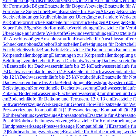
Anschlussbögen
Anschlussstutzen
Ersatzteile für Anschlussstutzen
Zub
für Formstücke
Bögen
Ersatzteile für Bögen
Abzweige
Ersatzteile für 
Formstücke SuperTube
Bögen
Ersatzteile für Bögen
Abzweige
Ersatzte
Steckverbindungen
Krallverbindungen
Übergänge auf andere Werksto
PE
Rohre
Formstücke
Ersatzteile für Formstücke
Bögen
Abzweige
Redu
SuperTube
Bögen
Sonderformstücke
Verbindungen
Ersatzteile für Ver
Übergänge auf andere Werkstoffe
Gewindeverbindungen
Ersatzteile 
für Anschlussbögen
Anschlussmuffen
Ersatzteile für Anschlussmuffen
Schneckensiphons
Zubehör
Rohrschellen
Befestigungen für Rohrschel
Feuchtigkeitsschutz
Brandschutz
Ersatzteile für Brandschutz
Brandschu
Körperschallentkopplung
Dämmungen zur Körperschallentkopplung 
Belüftungsventile
Geberit Pluvia Dachentwässerung
Dachwassereinläu
l/s
Ersatzteile für Dachwassereinläufe bis 25 l/s
Dachwassereinläufe fü
l/s
Dachwassereinläufe bis 25 l/s
Ersatzteile für Dachwassereinläufe bis
bis 12 l/s
Dachwassereinläufe bis 25 l/s
Notüberläufe
Ersatzteile für No
Dachwassereinläufe bis 25 l/s
Befestigungen
Befestigungssystem d40
Befestigungen
Konventionelle Dachentwässerung
Dachwassereinläufe
Zubehör
Bodenentwässerung
Flächenentwässerung für drinnen und d
cm
Bodeneinläufe für Balkone und Terrassen, 13 x 13 cm
Ersatzteile 
Software
Werkzeuge
Werkzeuge für Geberit FlowFit
Ersatzteile für W
Presswerkzeuge Kompatibilität [1]
Presswerkzeuge Kompatibilität [2]
Rohrbearbeitungswerkzeuge
Abpressstopfen
Ersatzteile für Abpressst
PushFit
Rohrbearbeitungswerkzeuge
Ersatzteile für Rohrbearbeitung
Handpresswerkzeuge
Presswerkzeuge Kompatibilität [1]
Ersatzteile f
[2]
Rohrbearbeitungswerkzeuge
Ersatzteile für Rohrbearbeitungswerk