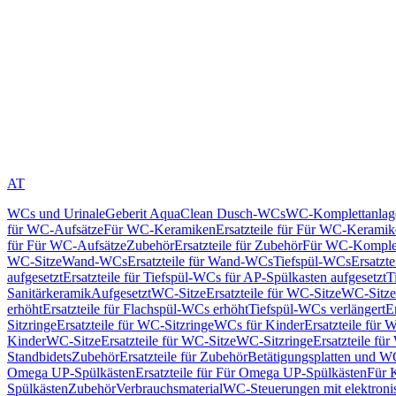
AT
WCs und Urinale
Geberit AquaClean Dusch-WCs
WC-Komplettanlag
für WC-Aufsätze
Für WC-Keramiken
Ersatzteile für Für WC-Kerami
für Für WC-Aufsätze
Zubehör
Ersatzteile für Zubehör
Für WC-Komplet
WC-Sitze
Wand-WCs
Ersatzteile für Wand-WCs
Tiefspül-WCs
Ersatzt
aufgesetzt
Ersatzteile für Tiefspül-WCs für AP-Spülkasten aufgesetzt
T
Sanitärkeramik
Aufgesetzt
WC-Sitze
Ersatzteile für WC-Sitze
WC-Sitze
erhöht
Ersatzteile für Flachspül-WCs erhöht
Tiefspül-WCs verlängert
E
Sitzringe
Ersatzteile für WC-Sitzringe
WCs für Kinder
Ersatzteile für 
Kinder
WC-Sitze
Ersatzteile für WC-Sitze
WC-Sitzringe
Ersatzteile fü
Standbidets
Zubehör
Ersatzteile für Zubehör
Betätigungsplatten und W
Omega UP-Spülkästen
Ersatzteile für Für Omega UP-Spülkästen
Für 
Spülkästen
Zubehör
Verbrauchsmaterial
WC-Steuerungen mit elektroni