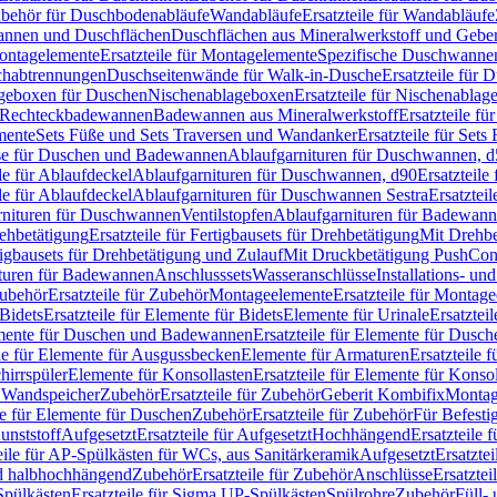
Zubehör für Duschbodenabläufe
Wandabläufe
Ersatzteile für Wandabläufe
wannen und Duschflächen
Duschflächen aus Mineralwerkstoff und Geberi
ntagelemente
Ersatzteile für Montagelemente
Spezifische Duschwanne
schabtrennungen
Duschseitenwände für Walk-in-Dusche
Ersatzteile für
lageboxen für Duschen
Nischenablageboxen
Ersatzteile für Nischenabla
ür Rechteckbadewannen
Badewannen aus Mineralwerkstoff
Ersatzteile f
mente
Sets Füße und Sets Traversen und Wandanker
Ersatzteile für Set
se für Duschen und Badewannen
Ablaufgarnituren für Duschwannen, 
ile für Ablaufdeckel
Ablaufgarnituren für Duschwannen, d90
Ersatzteil
ile für Ablaufdeckel
Ablaufgarnituren für Duschwannen Sestra
Ersatztei
rnituren für Duschwannen
Ventilstopfen
Ablaufgarnituren für Badewann
rehbetätigung
Ersatzteile für Fertigbausets für Drehbetätigung
Mit Drehbe
rtigbausets für Drehbetätigung und Zulauf
Mit Druckbetätigung PushCon
ituren für Badewannen
Anschlusssets
Wasseranschlüsse
Installations- un
ubehör
Ersatzteile für Zubehör
Montageelemente
Ersatzteile für Montag
Bidets
Ersatzteile für Elemente für Bidets
Elemente für Urinale
Ersatztei
mente für Duschen und Badewannen
Ersatzteile für Elemente für Dus
ile für Elemente für Ausgussbecken
Elemente für Armaturen
Ersatzteile 
hirrspüler
Elemente für Konsollasten
Ersatzteile für Elemente für Konso
r Wandspeicher
Zubehör
Ersatzteile für Zubehör
Geberit Kombifix
Montag
le für Elemente für Duschen
Zubehör
Ersatzteile für Zubehör
Für Befesti
unststoff
Aufgesetzt
Ersatzteile für Aufgesetzt
Hochhängend
Ersatzteile
eile für AP-Spülkästen für WCs, aus Sanitärkeramik
Aufgesetzt
Ersatztei
nd halbhochhängend
Zubehör
Ersatzteile für Zubehör
Anschlüsse
Ersatztei
pülkästen
Ersatzteile für Sigma UP-Spülkästen
Spülrohre
Zubehör
Füll- 