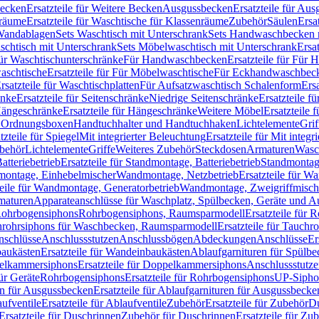
Becken
Ersatzteile für Weitere Becken
Ausgussbecken
Ersatzteile für Au
nräume
Ersatzteile für Waschtische für Klassenräume
Zubehör
Säulen
Ersa
andablagen
Sets Waschtisch mit Unterschrank
Sets Handwaschbecken 
aschtisch mit Unterschrank
Sets Möbelwaschtisch mit Unterschrank
Ersa
für Waschtischunterschränke
Für Handwaschbecken
Ersatzteile für Für
aschtische
Ersatzteile für Für Möbelwaschtische
Für Eckhandwaschbec
rsatzteile für Waschtischplatten
Für Aufsatzwaschtisch Schalenform
Ers
änke
Ersatzteile für Seitenschränke
Niedrige Seitenschränke
Ersatzteile f
ängeschränke
Ersatzteile für Hängeschränke
Weitere Möbel
Ersatzteile 
d Ordnungsboxen
Handtuchhalter und Handtuchhaken
Lichtelemente
Grif
tzteile für Spiegel
Mit integrierter Beleuchtung
Ersatzteile für Mit integr
behör
Lichtelemente
Griffe
Weiteres Zubehör
Steckdosen
Armaturen
Wasc
tteriebetrieb
Ersatzteile für Standmontage, Batteriebetrieb
Standmontage
dmontage, Einhebelmischer
Wandmontage, Netzbetrieb
Ersatzteile für W
teile für Wandmontage, Generatorbetrieb
Wandmontage, Zweigriffmisch
rmaturen
Apparateanschlüsse für Waschplatz, Spülbecken, Geräte und 
 Rohrbogensiphons
Rohrbogensiphons, Raumsparmodell
Ersatzteile für
rohrsiphons für Waschbecken, Raumsparmodell
Ersatzteile für Tauch
nschlüsse
Anschlussstutzen
Anschlussbögen
Abdeckungen
Anschlüsse
Er
aukästen
Ersatzteile für Wandeinbaukästen
Ablaufgarnituren für Spülb
elkammersiphons
Ersatzteile für Doppelkammersiphons
Anschlussstutz
für Geräte
Rohrbogensiphons
Ersatzteile für Rohrbogensiphons
UP-Sipho
en für Ausgussbecken
Ersatzteile für Ablaufgarnituren für Ausgussbecke
ufventile
Ersatzteile für Ablaufventile
Zubehör
Ersatzteile für Zubehör
D
Ersatzteile für Duschrinnen
Zubehör für Duschrinnen
Ersatzteile für Zu