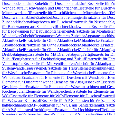
Duschbodenabläufe
Zubehör für Duschbodenabläufe
Ersatzteile für 
Wandabläufe
Duschwannen und Duschflächen
Ersatzteile für Dusch
Mineralwerkstoff
Ersatzteile für Duschflächen aus Mineralwerkstoff
Mo
Duschwannenabläufe
Zubehör
Duschabtrennungen
Ersatzteile für Du
Zubehör
Nischenablageboxen für Duschen
Ersatzteile für Nischenab
für Badewannen aus Sanitäracryl
Rechteckbadewannen
Ersatzteile f
für Badewannen für Babys
Montagelemente
Ersatzteile für Montagele
Wandanker
Zubehör
Reparatursets
Weiteres Zubehör
Apparateanschlüs
Ablaufdeckel
Ersatzteile für Ohne Ablaufdeckel
Ablaufdeckel
Ersatzte
Ablaufdeckel
Ersatzteile für Ohne Ablaufdeckel
Ablaufdeckel
Ersatzte
Ablaufdeckel
Ersatzteile für Ohne Ablaufdeckel
Zubehör für Ablaufga
Drehbetätigung
Ersatzteile für Mit Drehbetätigung
Fertigbausets für D
Zulauf
Fertigbausets für Drehbetätigung und Zulauf
Ersatzteile für Fe
Ventilstopfen
Ersatzteile für Mit Ventilstopfen
Zubehör für Ablaufgarn
Systemwände
Tragsysteme
Ersatzteile für Tragsysteme
Beplankungen
Z
für Waschtische
Ersatzteile für Elemente für Waschtische
Elemente für 
Wandablauf
Ersatzteile für Elemente für Duschen mit Wandablauf
Ele
Elemente für Duschtrennwände
Elemente für Ausgussbecken
Ersatzte
Geschirrspüler
Ersatzteile für Elemente für Waschmaschinen und Gesc
Küchenspülen
Elemente für Wandspeicher
Ersatzteile für Elemente fü
WCs
Ersatzteile für Elemente für WCs
Elemente für Duschen
Ersatztei
für WCs, aus Kunststoff
Ersatzteile für AP-Spülkästen für WCs, aus K
halbhochhängend
AP-Spülkästen für WCs, aus Sanitärkeramik
Ersatzt
für AP-Spülkästen
Hochhängend
Ersatzteile für Hochhängend
Tief- u
Staueinsätze
Verbrauchsmaterial
Spülventile
UP-Spülkästen
Sigma UP-S