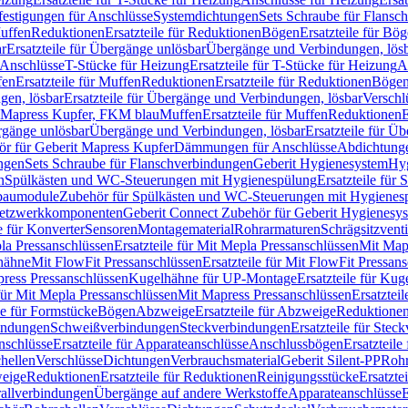
festigungen für Anschlüsse
Systemdichtungen
Sets Schraube für Flansc
Muffen
Reduktionen
Ersatzteile für Reduktionen
Bögen
Ersatzteile für Bö
r
Ersatzteile für Übergänge unlösbar
Übergänge und Verbindungen, lös
r Anschlüsse
T-Stücke für Heizung
Ersatzteile für T-Stücke für Heizung
A
fen
Ersatzteile für Muffen
Reduktionen
Ersatzteile für Reduktionen
Böge
gen, lösbar
Ersatzteile für Übergänge und Verbindungen, lösbar
Verschl
it Mapress Kupfer, FKM blau
Muffen
Ersatzteile für Muffen
Reduktionen
E
ergänge unlösbar
Übergänge und Verbindungen, lösbar
Ersatzteile für Ü
hör für Geberit Mapress Kupfer
Dämmungen für Anschlüsse
Abdichtunge
ngen
Sets Schraube für Flanschverbindungen
Geberit Hygienesystem
Hyg
n
Spülkästen und WC-Steuerungen mit Hygienespülung
Ersatzteile fü
nbaumodule
Zubehör für Spülkästen und WC-Steuerungen mit Hygienes
etzwerkkomponenten
Geberit Connect Zubehör für Geberit Hygienesy
e für Konverter
Sensoren
Montagematerial
Rohrarmaturen
Schrägsitzventi
la Pressanschlüssen
Ersatzteile für Mit Mepla Pressanschlüssen
Mit Map
lhähne
Mit FlowFit Pressanschlüssen
Ersatzteile für Mit FlowFit Pressan
press Pressanschlüssen
Kugelhähne für UP-Montage
Ersatzteile für Ku
 für Mit Mepla Pressanschlüssen
Mit Mapress Pressanschlüssen
Ersatztei
le für Formstücke
Bögen
Abzweige
Ersatzteile für Abzweige
Reduktione
bindungen
Schweißverbindungen
Steckverbindungen
Ersatzteile für Ste
nschlüsse
Ersatzteile für Apparateanschlüsse
Anschlussbögen
Ersatzteil
hellen
Verschlüsse
Dichtungen
Verbrauchsmaterial
Geberit Silent-PP
Roh
weige
Reduktionen
Ersatzteile für Reduktionen
Reinigungsstücke
Ersatzte
allverbindungen
Übergänge auf andere Werkstoffe
Apparateanschlüsse
E