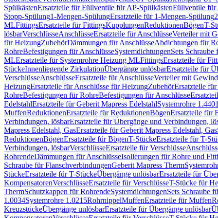
Spülkästen
Ersatzteile für Füllventile für AP-Spülkästen
Füllventile fü
Stopp-Spülung
1-Mengen-Spülung
Ersatzteile für 1-Mengen-Spülung
2
ML
Fittings
Ersatzteile für Fittings
Kupplungen
Reduktionen
Bögen
T-St
lösbar
Verschlüsse
Anschlüsse
Ersatzteile für Anschlüsse
Verteiler mit 
für Heizung
Zubehör
Dämmungen für Anschlüsse
Abdichtungen für Ro
Rohre
Befestigungen für Anschlüsse
Systemdichtungen
Sets Schraube 
ML
Ersatzteile für Systemrohre Heizung ML
Fittings
Ersatzteile für Fit
Stücke
Innenliegende Zirkulation
Übergänge unlösbar
Ersatzteile für 
Verschlüsse
Anschlüsse
Ersatzteile für Anschlüsse
Verteiler mit Gewin
Heizung
Ersatzteile für Anschlüsse für Heizung
Zubehör
Ersatzteile fü
Rohre
Befestigungen für Rohre
Befestigungen für Anschlüsse
Ersatzte
Edelstahl
Ersatzteile für Geberit Mapress Edelstahl
Systemrohre 1.440
Muffen
Reduktionen
Ersatzteile für Reduktionen
Bögen
Ersatzteile für
Verbindungen, lösbar
Ersatzteile für Übergänge und Verbindungen, lö
Mapress Edelstahl, Gas
Ersatzteile für Geberit Mapress Edelstahl, Gas
Reduktionen
Bögen
Ersatzteile für Bögen
T-Stücke
Ersatzteile für T-St
Verbindungen, lösbar
Verschlüsse
Ersatzteile für Verschlüsse
Anschlüss
Rohrende
Dämmungen für Anschlüsse
Isolierungen für Rohre und Fitt
Schraube für Flanschverbindungen
Geberit Mapress Therm
Systemroh
Stücke
Ersatzteile für T-Stücke
Übergänge unlösbar
Ersatzteile für Üb
Kompensatoren
Verschlüsse
Ersatzteile für Verschlüsse
T-Stücke für H
Therm
Schutzkappen für Rohrende
Systemdichtungen
Sets Schraube f
1.0034
Systemrohre 1.0215
Rohrnippel
Muffen
Ersatzteile für Muffen
R
Kreuzstücke
Übergänge unlösbar
Ersatzteile für Übergänge unlösbar
Üb
Kompensatoren
Verschlüsse
Ersatzteile für Verschlüsse
T-Stücke für H