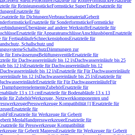
ial
Geberit Silent-Pro
Rohre
Ersatzteile für Rohre
Formstücke
Ersatzteile
zteile für Reinigungsstücke
Formstücke SuperTube
Ersatzteile für
ndungen
Ersatzteile für
Ersatzteile für Dichtungen
Verbrauchsmaterial
Geberit
nderformstücke
Ersatzteile für Sonderformstücke
Formstücke
ckverbindungen
Übergänge auf andere Werkstoffe
Ersatzteile für
schlüsse
Ersatzteile für Apparateanschlüsse
Anschlussbögen
Ersatzteile
e für Fertigabläufe
Schneckensiphons
Ersatzteile für
andschutz, Schallschutz und
rungssysteme
Schallschutz
Dämmungen zur
ile für Entwässerung
Belüftungsventile
Ersatzteile für
tzteile für Dachwassereinläufe bis 12 l/s
Dachwassereinläufe bis 25
fe bis 12 l/s
Ersatzteile für Dachwassereinläufe bis 12
Dachwassereinläufe bis 12 l/s
Ersatzteile für Für Dachwassereinläufe
ereinläufe bis 12 l/s
Dachwassereinläufe bis 25 l/s
Ersatzteile für
Dachwassereinläufe
Ersatzteile für Für Dachwassereinläufe
Für
für Dampfsperrenelemente
Zubehör
Ersatzteile für
nabläufe 13 x 13 cm
Ersatzteile für Bodenabläufe 13 x 13
teile für Zubehör
Werkzeuge, Netzwerkkomponenten und
presswerkzeuge
Presswerkzeuge Kompatibilität [1]
Ersatzteile für
kzeuge
Ersatzteile für
ushFit
Ersatzteile für Werkzeuge für Geberit
Geberit Mepla
Handpresswerkzeuge
Ersatzteile für
rsatzteile für Presswerkzeuge Kompatibilität
rkzeuge für Geberit Mapress
Ersatzteile für Werkzeuge für Geberit