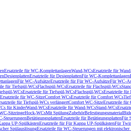
en
Ersatzteile für WC-Komplettanlagen
Wand-WCs
Ersatzteile für Wa
ken
Designplatten
Ersatzteile für Designplatten
Für WC-Komplettanlagen
tanlagen
Für WC-Aufsätze
Ersatzteile für Für WC-Aufsätze
Für WC-Au
eile für Tiefspül-WCs
Flachspül-WCs
Ersatzteile für Flachspül-WCs
Stan
iefspül-WCs
Ersatzteile für Tiefspül-WCs
Flachspül-WCs
Ersatzteile fü
Ersatzteile für WC-Sitze
Comfort WCs
Ersatzteile für Comfort WCs
Tie
rsatzteile für Tiefspül-WCs verlängert
Comfort WC-Sitze
Ersatzteile fü
WCs für Kinder
Wand-WCs
Ersatzteile für Wand-WCs
Stand-WCs
Ersatzt
r WC-Sitzringe
Hock-WCs
Mit Spülung
Zubehör
Befestigungsmaterial
Bide
C-Steuerungen
Betätigungsplatten
Ersatzteile für Betätigungsplatten
Für 
Kappa UP-Spülkästen
Ersatzteile für Für Kappa UP-Spülkästen
Für Twin
scher Spülauslösung
Ersatzteile für WC-Steuerungen mit elektronischer