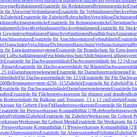
ehör
Rohrschellen
Verschlüsse
Dichtungen
Schutzdeckel
Verbrauchsmater
Abzweige
Reduktionen
Ersatzteile für Reduktionen
Reinigungsstücke
Ersat
ile für Abzweige
Verbindungen
Ersatzteile für Verbindungen
Steckverbi
ffe
Zubehör
Ersatzteile für Zubehör
Rohrschellen
Verschlüsse
Dichtungen
ktionen
Reinigungsstücke
Ersatzteile für Reinigungsstücke
Übergänge
So
bindungen
Schweißverbindungen
Steckverbindungen
Ersatzteile für Ste
für Gewindeverbindungen
Flanschverbindungen
Bundbüchsen
Apparatean
Anschlussstutzen
Ersatzteile für Anschlussstutzen
Fertigabläufe
Ersatzteil
len
Tragschalen
Verschlüsse
Dichtungen
Bauschutze
Verbrauchsmaterial
Br
tz für Entwässerungssysteme
Ersatzteile für Brandschutz für Entwässe
und Luftschalldämmung
Feuchtigkeitsschutz
Abdichtungen
Lüftungsvent
fe
Ersatzteile für Dachwassereinläufe
Dachwassereinläufe bis 12 l/s
Ersa
r Rinnen
Ersatzteile für Dachwassereinläufe für Rinnen
Dachwassereinläu
 25 l/s
Dampfsperrenelemente
Ersatzteile für Dampfsperrenelemente
Für 
tüberläufe
Für Dachwassereinläufe bis 12 l/s
Ersatzteile für Für Dachwass
–200
Befestigungssystem d250–315
Zubehör
Ersatzteile für Zubehör
Für 
Ersatzteile für Dachwassereinläufe
Dampfsperrenelemente
Ersatzteile 
raußen
Ersatzteile für Flächenentwässerung für drinnen und draußen
Bode
für Bodeneinläufe für Balkone und Terrassen, 13 x 13 cm
Zubehör
Ersatz
erkzeuge für Geberit FlowFit
Handpresswerkzeuge
Ersatzteile für Hand
Ersatzteile für Presswerkzeuge Kompatibilität [2]
Rohrbearbeitungswer
opfen
Prüfmittel
Zubehör
Ersatzteile für Zubehör
Werkzeuge für Geberit P
swerkzeuge
Werkzeuge für Geberit Mepla
Ersatzteile für Werkzeuge für 
ür Presswerkzeuge Kompatibilität [1]
Presswerkzeuge Kompatibilität [2]
E
zeuge
Abpressstopfen
Ersatzteile für Abpressstopfen
Prüfmittel
Zubehör
We