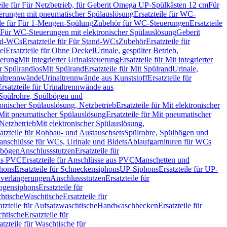
eile für Für Netzbetrieb, für Geberit Omega UP-Spülkästen 12 cm
Für
rungen mit pneumatischer Spülauslösung
Ersatzteile für WC-
ile für Für 1-Mengen-Spülung
Zubehör für WC-Steuerungen
Ersatzteile
ür Für WC-Steuerungen mit elektronischer Spülauslösung
Geberit
nd-WCs
Ersatzteile für Für Stand-WCs
Zubehör
Ersatzteile für
el
Ersatzteile für Ohne Deckel
Urinale, gespülter Betrieb,
uerung
Mit integrierter Urinalsteuerung
Ersatzteile für Mit integrierter
ür Spülrandlos
Mit Spülrand
Ersatzteile für Mit Spülrand
Urinale,
naltrennwände
Urinaltrennwände aus Kunststoff
Ersatzteile für
Ersatzteile für Urinaltrennwände aus
r Spülrohre, Spülbögen und
ronischer Spülauslösung, Netzbetrieb
Ersatzteile für Mit elektronischer
Mit pneumatischer Spülauslösung
Ersatzteile für Mit pneumatischer
 Netzbetrieb
Mit elektronischer Spülauslösung,
atzteile für Rohbau- und Austauschsets
Spülrohre, Spülbögen und
anschlüsse für WCs, Urinale und Bidets
Ablaufgarnituren für WCs
ssbögen
Anschlussstutzen
Ersatzteile für
us PVC
Ersatzteile für Anschlüsse aus PVC
Manschetten und
hons
Ersatzteile für Schneckensiphons
UP-Siphons
Ersatzteile für UP-
enverlängerungen
Anschlussstutzen
Ersatzteile für
ogensiphons
Ersatzteile für
htische
Waschtische
Ersatzteile für
atzteile für Aufsatzwaschtische
Handwaschbecken
Ersatzteile für
htische
Ersatzteile für
atzteile für Waschtische für