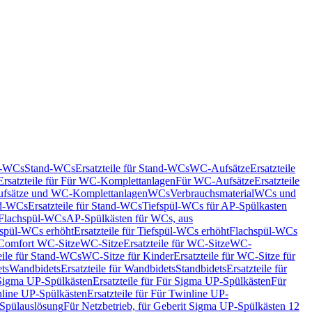
nd-WCs
Stand-WCs
Ersatzteile für Stand-WCs
WC-Aufsätze
Ersatzteile
Ersatzteile für Für WC-Komplettanlagen
Für WC-Aufsätze
Ersatzteile
fsätze und WC-Komplettanlagen
WCs
Verbrauchsmaterial
WCs und
d-WCs
Ersatzteile für Stand-WCs
Tiefspül-WCs für AP-Spülkasten
r Flachspül-WCs
AP-Spülkästen für WCs, aus
fspül-WCs erhöht
Ersatzteile für Tiefspül-WCs erhöht
Flachspül-WCs
r Comfort WC-Sitze
WC-Sitze
Ersatzteile für WC-Sitze
WC-
eile für Stand-WCs
WC-Sitze für Kinder
Ersatzteile für WC-Sitze für
ts
Wandbidets
Ersatzteile für Wandbidets
Standbidets
Ersatzteile für
Sigma UP-Spülkästen
Ersatzteile für Für Sigma UP-Spülkästen
Für
line UP-Spülkästen
Ersatzteile für Für Twinline UP-
 Spülauslösung
Für Netzbetrieb, für Geberit Sigma UP-Spülkästen 12