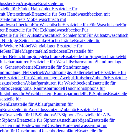
sgussbecken
Ausgüsse
Ersatzteile für
tzteile für Säulen
Halbsäulen
Ersatzteile für
mit Unterschrank
Ersatzteile für Sets Handwaschbecken mit
tzteile für Sets Möbelwaschtisch mit
 Handwaschbecken
Für Waschtische
Ersatzteile für Für Waschtische
Für
ken
Ersatzteile für Für Eckhandwaschbecken
Für
atzteile für Für Aufsatzwaschtisch Schalenform
Für Aufsatzwaschtisch
ür Niedrige Seitenschränke
Hochschränke
Ersatzteile für
für Weitere Möbel
Wandablagen
Ersatzteile für
fe
Sets Füße
Magnettafeln
Steckdosen
Ersatzteile für
ierter Beleuchtung
Spiegelschränke
Ersatzteile für Spiegelschränke
Mit
htischarmaturen
Ersatzteile für Waschtischarmaturen
Standmontage,
, Generatorbetrieb
Ersatzteile für Standmontage,
andmontage, Netzbetrieb
Wandmontage, Batteriebetrieb
Ersatzteile für
er
Ersatzteile für Wandmontage, Zweigriffmischer
Zubehör
Ersatzteile
Ausgussbecken
Ablaufgarnituren für Waschbecken
Ersatzteile für
 Rohrbogensiphons, Raumsparmodell
Tauchrohrsiphons für
rohrsiphons für Waschbecken, Raumsparmodell
UP-Siphons
Ersatzteile
satzteile für
ecken
Ersatzteile für Ablaufgarnituren für
en
Ersatzteile für Anschlussstutzen
Zubehör
Ersatzteile für
ns
Ersatzteile für UP-Siphons
AP-Siphons
Ersatzteile für AP-
n
Siphons
Ersatzteile für Siphons
Anschlussbögen
Ersatzteile für
uschen und Badewannen
Duschen
Bodenentwässerung für
behör für Duschrinnen
Duschbodenabläufe
Ersatzteile für