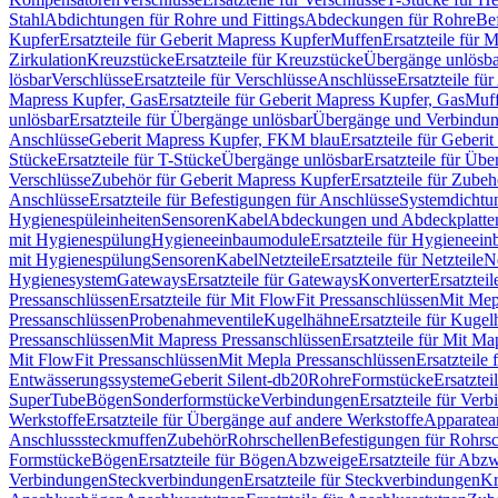
Stahl
Abdichtungen für Rohre und Fittings
Abdeckungen für Rohre
Be
Kupfer
Ersatzteile für Geberit Mapress Kupfer
Muffen
Ersatzteile für 
Zirkulation
Kreuzstücke
Ersatzteile für Kreuzstücke
Übergänge unlösba
lösbar
Verschlüsse
Ersatzteile für Verschlüsse
Anschlüsse
Ersatzteile fü
Mapress Kupfer, Gas
Ersatzteile für Geberit Mapress Kupfer, Gas
Muf
unlösbar
Ersatzteile für Übergänge unlösbar
Übergänge und Verbindun
Anschlüsse
Geberit Mapress Kupfer, FKM blau
Ersatzteile für Geber
Stücke
Ersatzteile für T-Stücke
Übergänge unlösbar
Ersatzteile für Üb
Verschlüsse
Zubehör für Geberit Mapress Kupfer
Ersatzteile für Zube
Anschlüsse
Ersatzteile für Befestigungen für Anschlüsse
Systemdichtu
Hygienespüleinheiten
Sensoren
Kabel
Abdeckungen und Abdeckplatte
mit Hygienespülung
Hygieneeinbaumodule
Ersatzteile für Hygieneei
mit Hygienespülung
Sensoren
Kabel
Netzteile
Ersatzteile für Netzteile
N
Hygienesystem
Gateways
Ersatzteile für Gateways
Konverter
Ersatzteil
Pressanschlüssen
Ersatzteile für Mit FlowFit Pressanschlüssen
Mit Mep
Pressanschlüssen
Probenahmeventile
Kugelhähne
Ersatzteile für Kuge
Pressanschlüssen
Mit Mapress Pressanschlüssen
Ersatzteile für Mit Ma
Mit FlowFit Pressanschlüssen
Mit Mepla Pressanschlüssen
Ersatzteile
Entwässerungssysteme
Geberit Silent-db20
Rohre
Formstücke
Ersatztei
SuperTube
Bögen
Sonderformstücke
Verbindungen
Ersatzteile für Ver
Werkstoffe
Ersatzteile für Übergänge auf andere Werkstoffe
Apparatea
Anschlusssteckmuffen
Zubehör
Rohrschellen
Befestigungen für Rohrsc
Formstücke
Bögen
Ersatzteile für Bögen
Abzweige
Ersatzteile für Abz
Verbindungen
Steckverbindungen
Ersatzteile für Steckverbindungen
Kr