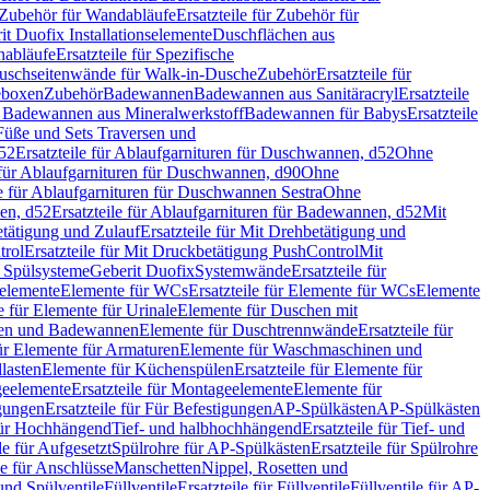
Zubehör für Wandabläufe
Ersatzteile für Zubehör für
t Duofix Installationselemente
Duschflächen aus
nabläufe
Ersatzteile für Spezifische
 Duschseitenwände für Walk-in-Dusche
Zubehör
Ersatzteile für
geboxen
Zubehör
Badewannen
Badewannen aus Sanitäracryl
Ersatzteile
ür Badewannen aus Mineralwerkstoff
Badewannen für Babys
Ersatzteile
s Füße und Sets Traversen und
d52
Ersatzteile für Ablaufgarnituren für Duschwannen, d52
Ohne
e für Ablaufgarnituren für Duschwannen, d90
Ohne
le für Ablaufgarnituren für Duschwannen Sestra
Ohne
en, d52
Ersatzteile für Ablaufgarnituren für Badewannen, d52
Mit
tätigung und Zulauf
Ersatzteile für Mit Drehbetätigung und
trol
Ersatzteile für Mit Druckbetätigung PushControl
Mit
d Spülsysteme
Geberit Duofix
Systemwände
Ersatzteile für
eelemente
Elemente für WCs
Ersatzteile für Elemente für WCs
Elemente
le für Elemente für Urinale
Elemente für Duschen mit
chen und Badewannen
Elemente für Duschtrennwände
Ersatzteile für
für Elemente für Armaturen
Elemente für Waschmaschinen und
llasten
Elemente für Küchenspülen
Ersatzteile für Elemente für
eelemente
Ersatzteile für Montageelemente
Elemente für
gungen
Ersatzteile für Für Befestigungen
AP-Spülkästen
AP-Spülkästen
 für Hochhängend
Tief- und halbhochhängend
Ersatzteile für Tief- und
le für Aufgesetzt
Spülrohre für AP-Spülkästen
Ersatzteile für Spülrohre
le für Anschlüsse
Manschetten
Nippel, Rosetten und
und Spülventile
Füllventile
Ersatzteile für Füllventile
Füllventile für AP-