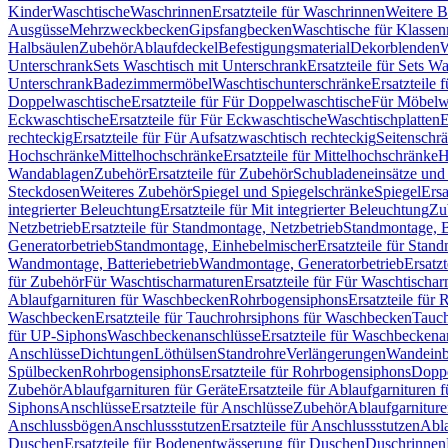
Kinder
Waschtische
Waschrinnen
Ersatzteile für Waschrinnen
Weitere 
Ausgüsse
Mehrzweckbecken
Gipsfangbecken
Waschtische für Klasse
Halbsäulen
Zubehör
Ablaufdeckel
Befestigungsmaterial
Dekorblenden
W
Unterschrank
Sets Waschtisch mit Unterschrank
Ersatzteile für Sets W
Unterschrank
Badezimmermöbel
Waschtischunterschränke
Ersatzteile 
Doppelwaschtische
Ersatzteile für Für Doppelwaschtische
Für Möbelw
Eckwaschtische
Ersatzteile für Für Eckwaschtische
Waschtischplatten
E
rechteckig
Ersatzteile für Für Aufsatzwaschtisch rechteckig
Seitenschr
Hochschränke
Mittelhochschränke
Ersatzteile für Mittelhochschränke
H
Wandablagen
Zubehör
Ersatzteile für Zubehör
Schubladeneinsätze un
Steckdosen
Weiteres Zubehör
Spiegel und Spiegelschränke
Spiegel
Ersa
integrierter Beleuchtung
Ersatzteile für Mit integrierter Beleuchtung
Zu
Netzbetrieb
Ersatzteile für Standmontage, Netzbetrieb
Standmontage, Ba
Generatorbetrieb
Standmontage, Einhebelmischer
Ersatzteile für Stan
Wandmontage, Batteriebetrieb
Wandmontage, Generatorbetrieb
Ersatz
für Zubehör
Für Waschtischarmaturen
Ersatzteile für Für Waschtischa
Ablaufgarnituren für Waschbecken
Rohrbogensiphons
Ersatzteile für
Waschbecken
Ersatzteile für Tauchrohrsiphons für Waschbecken
Tauch
für UP-Siphons
Waschbeckenanschlüsse
Ersatzteile für Waschbeckena
Anschlüsse
Dichtungen
Löthülsen
Standrohre
Verlängerungen
Wandeinb
Spülbecken
Rohrbogensiphons
Ersatzteile für Rohrbogensiphons
Dopp
Zubehör
Ablaufgarnituren für Geräte
Ersatzteile für Ablaufgarnituren 
Siphons
Anschlüsse
Ersatzteile für Anschlüsse
Zubehör
Ablaufgarnitur
Anschlussbögen
Anschlussstutzen
Ersatzteile für Anschlussstutzen
Abla
Duschen
Ersatzteile für Bodenentwässerung für Duschen
Duschrinnen