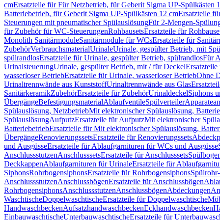
cm
Ersatzteile für Für Netzbetrieb, für Geberit Sigma UP-Spülkästen 
Batteriebetrieb, für Geberit Sigma UP-Spülkästen 12 cm
Ersatzteile f
Steuerungen mit pneumatischer Spülauslösung
Für 2-Mengen-Spülun
für Zubehör für WC-Steuerungen
Rohbausets
Ersatzteile für Rohbause
Monolith Sanitärmodule
Sanitärmodule für WCs
Ersatzteile für Sanit
Zubehör
Verbrauchsmaterial
Urinale
Urinale, gespülter Betrieb, mit Sp
spülrandlos
Ersatzteile für Urinale, gespülter Betrieb, spülrandlos
Für A
Urinalsteuerung
Urinale, gespülter Betrieb, mit / für Deckel
Ersatzteile
wasserloser Betrieb
Ersatzteile für Urinale, wasserloser Betrieb
Ohne D
Urinaltrennwände aus Kunststoff
Urinaltrennwände aus Glas
Ersatztei
Sanitärkeramik
Zubehör
Ersatzteile für Zubehör
Urinaldeckel
Siphons u
Übergänge
Befestigungsmaterial
Ablaufventile
Spülverteiler
Apparatean
Spülauslösung, Netzbetrieb
Mit elektronischer Spülauslösung, Batterie
Spülauslösung
Aufputz
Ersatzteile für Aufputz
Mit elektronischer Spül
Batteriebetrieb
Ersatzteile für Mit elektronischer Spülauslösung, Batter
Übergänge
Renovierungssets
Ersatzteile für Renovierungssets
Abdeckpl
und Ausgüsse
Ersatzteile für Ablaufgarnituren für WCs und Ausgüsse
Anschlussstutzen
Anschlusssets
Ersatzteile für Anschlusssets
Spülbogen
Deckkappen
Ablaufgarnituren für Urinale
Ersatzteile für Ablaufgarnitu
Siphons
Rohrbogensiphons
Ersatzteile für Rohrbogensiphons
Spülrohr
Anschlussstutzen
Anschlussbögen
Ersatzteile für Anschlussbögen
Ablau
Rohrbogensiphons
Anschlussstutzen
Anschlussbögen
Abdeckungen
An
Waschtische
Doppelwaschtische
Ersatzteile für Doppelwaschtische
Möb
Handwaschbecken
Aufsatzhandwaschbecken
Eckhandwaschbecken
H
Einbauwaschtische
Unterbauwaschtische
Ersatzteile für Unterbauwasc