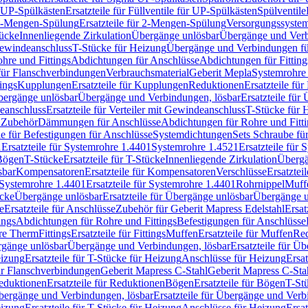
r UP-Spülkästen
Ersatzteile für Füllventile für UP-Spülkästen
Spülventile
-Mengen-Spülung
Ersatzteile für 2-Mengen-Spülung
Versorgungssyste
ücke
Innenliegende Zirkulation
Übergänge unlösbar
Übergänge und Verb
Gewindeanschluss
T-Stücke für Heizung
Übergänge und Verbindungen fü
hre und Fittings
Abdichtungen für Anschlüsse
Abdichtungen für Fitting
für Flanschverbindungen
Verbrauchsmaterial
Geberit Mepla
Systemrohr
tings
Kupplungen
Ersatzteile für Kupplungen
Reduktionen
Ersatzteile fü
Übergänge unlösbar
Übergänge und Verbindungen, lösbar
Ersatzteile fü
deanschluss
Ersatzteile für Verteiler mit Gewindeanschluss
T-Stücke für 
r Zubehör
Dämmungen für Anschlüsse
Abdichtungen für Rohre und Fitti
ile für Befestigungen für Anschlüsse
Systemdichtungen
Sets Schraube fü
1
Ersatzteile für Systemrohre 1.4401
Systemrohre 1.4521
Ersatzteile für
 Bögen
T-Stücke
Ersatzteile für T-Stücke
Innenliegende Zirkulation
Übergä
sbar
Kompensatoren
Ersatzteile für Kompensatoren
Verschlüsse
Ersatztei
Systemrohre 1.4401
Ersatzteile für Systemrohre 1.4401
Rohrnippel
Muff
ücke
Übergänge unlösbar
Ersatzteile für Übergänge unlösbar
Übergänge u
e
Ersatzteile für Anschlüsse
Zubehör für Geberit Mapress Edelstahl
Ersat
ings
Abdichtungen für Rohre und Fittings
Befestigungen für Anschlüsse
re Therm
Fittings
Ersatzteile für Fittings
Muffen
Ersatzteile für Muffen
Re
ergänge unlösbar
Übergänge und Verbindungen, lösbar
Ersatzteile für Ü
eizung
Ersatzteile für T-Stücke für Heizung
Anschlüsse für Heizung
Ersat
ür Flanschverbindungen
Geberit Mapress C-Stahl
Geberit Mapress C-Sta
eduktionen
Ersatzteile für Reduktionen
Bögen
Ersatzteile für Bögen
T-St
ergänge und Verbindungen, lösbar
Ersatzteile für Übergänge und Verb
eizung
Ersatzteile für T-Stücke für Heizung
Anschlüsse für Heizung
Ersat