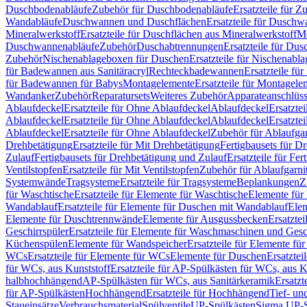
Duschbodenabläufe
Zubehör für Duschbodenabläufe
Ersatzteile für 
Wandabläufe
Duschwannen und Duschflächen
Ersatzteile für Dusch
Mineralwerkstoff
Ersatzteile für Duschflächen aus Mineralwerkstoff
Mo
Duschwannenabläufe
Zubehör
Duschabtrennungen
Ersatzteile für Du
Zubehör
Nischenablageboxen für Duschen
Ersatzteile für Nischenab
für Badewannen aus Sanitäracryl
Rechteckbadewannen
Ersatzteile f
für Badewannen für Babys
Montagelemente
Ersatzteile für Montagele
Wandanker
Zubehör
Reparatursets
Weiteres Zubehör
Apparateanschlüs
Ablaufdeckel
Ersatzteile für Ohne Ablaufdeckel
Ablaufdeckel
Ersatzte
Ablaufdeckel
Ersatzteile für Ohne Ablaufdeckel
Ablaufdeckel
Ersatzte
Ablaufdeckel
Ersatzteile für Ohne Ablaufdeckel
Zubehör für Ablaufga
Drehbetätigung
Ersatzteile für Mit Drehbetätigung
Fertigbausets für D
Zulauf
Fertigbausets für Drehbetätigung und Zulauf
Ersatzteile für Fe
Ventilstopfen
Ersatzteile für Mit Ventilstopfen
Zubehör für Ablaufgarn
Systemwände
Tragsysteme
Ersatzteile für Tragsysteme
Beplankungen
Z
für Waschtische
Ersatzteile für Elemente für Waschtische
Elemente für 
Wandablauf
Ersatzteile für Elemente für Duschen mit Wandablauf
Ele
Elemente für Duschtrennwände
Elemente für Ausgussbecken
Ersatzte
Geschirrspüler
Ersatzteile für Elemente für Waschmaschinen und Gesc
Küchenspülen
Elemente für Wandspeicher
Ersatzteile für Elemente fü
WCs
Ersatzteile für Elemente für WCs
Elemente für Duschen
Ersatztei
für WCs, aus Kunststoff
Ersatzteile für AP-Spülkästen für WCs, aus K
halbhochhängend
AP-Spülkästen für WCs, aus Sanitärkeramik
Ersatzt
für AP-Spülkästen
Hochhängend
Ersatzteile für Hochhängend
Tief- u
Staueinsätze
Verbrauchsmaterial
Spülventile
UP-Spülkästen
Sigma UP-S