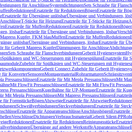
festigungen für Anschlüsse
Systemdichtungen
Sets Schraube für Flansc
Muffen
Reduktionen
Ersatzteile für Reduktionen
Bögen
Ersatzteile für Bö
r
Ersatzteile für Übergänge unlösbar
Übergänge und Verbindungen, lös
r Anschlüsse
T-Stücke für Heizung
Ersatzteile für T-Stücke für Heizung
A
fen
Ersatzteile für Muffen
Reduktionen
Ersatzteile für Reduktionen
Böge
gen, lösbar
Ersatzteile für Übergänge und Verbindungen, lösbar
Verschl
it Mapress Kupfer, FKM blau
Muffen
Ersatzteile für Muffen
Reduktionen
E
ergänge unlösbar
Übergänge und Verbindungen, lösbar
Ersatzteile für Ü
hör für Geberit Mapress Kupfer
Dämmungen für Anschlüsse
Abdichtunge
ngen
Sets Schraube für Flanschverbindungen
Geberit Hygienesystem
Hyg
n
Spülkästen und WC-Steuerungen mit Hygienespülung
Ersatzteile fü
nbaumodule
Zubehör für Spülkästen und WC-Steuerungen mit Hygienes
etzwerkkomponenten
Geberit Connect Zubehör für Geberit Hygienesy
e für Konverter
Sensoren
Montagematerial
Rohrarmaturen
Schrägsitzventi
la Pressanschlüssen
Ersatzteile für Mit Mepla Pressanschlüssen
Mit Map
lhähne
Mit FlowFit Pressanschlüssen
Ersatzteile für Mit FlowFit Pressan
press Pressanschlüssen
Kugelhähne für UP-Montage
Ersatzteile für Ku
 für Mit Mepla Pressanschlüssen
Mit Mapress Pressanschlüssen
Ersatztei
le für Formstücke
Bögen
Abzweige
Ersatzteile für Abzweige
Reduktione
bindungen
Schweißverbindungen
Steckverbindungen
Ersatzteile für Ste
nschlüsse
Ersatzteile für Apparateanschlüsse
Anschlussbögen
Ersatzteil
hellen
Verschlüsse
Dichtungen
Verbrauchsmaterial
Geberit Silent-PP
Roh
weige
Reduktionen
Ersatzteile für Reduktionen
Reinigungsstücke
Ersatzte
allverbindungen
Übergänge auf andere Werkstoffe
Apparateanschlüsse
E