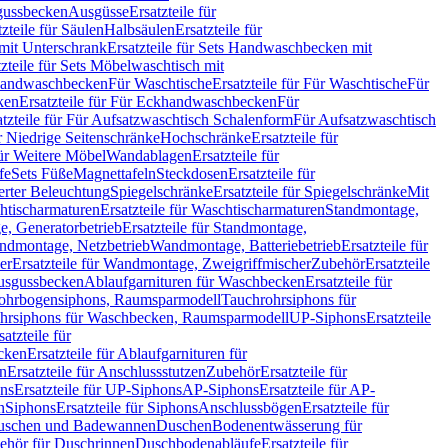
sgussbecken
Ausgüsse
Ersatzteile für
tzteile für Säulen
Halbsäulen
Ersatzteile für
mit Unterschrank
Ersatzteile für Sets Handwaschbecken mit
tzteile für Sets Möbelwaschtisch mit
 Handwaschbecken
Für Waschtische
Ersatzteile für Für Waschtische
Für
ken
Ersatzteile für Für Eckhandwaschbecken
Für
atzteile für Für Aufsatzwaschtisch Schalenform
Für Aufsatzwaschtisch
ür Niedrige Seitenschränke
Hochschränke
Ersatzteile für
für Weitere Möbel
Wandablagen
Ersatzteile für
fe
Sets Füße
Magnettafeln
Steckdosen
Ersatzteile für
ierter Beleuchtung
Spiegelschränke
Ersatzteile für Spiegelschränke
Mit
htischarmaturen
Ersatzteile für Waschtischarmaturen
Standmontage,
, Generatorbetrieb
Ersatzteile für Standmontage,
andmontage, Netzbetrieb
Wandmontage, Batteriebetrieb
Ersatzteile für
er
Ersatzteile für Wandmontage, Zweigriffmischer
Zubehör
Ersatzteile
Ausgussbecken
Ablaufgarnituren für Waschbecken
Ersatzteile für
 Rohrbogensiphons, Raumsparmodell
Tauchrohrsiphons für
rohrsiphons für Waschbecken, Raumsparmodell
UP-Siphons
Ersatzteile
satzteile für
ecken
Ersatzteile für Ablaufgarnituren für
en
Ersatzteile für Anschlussstutzen
Zubehör
Ersatzteile für
ns
Ersatzteile für UP-Siphons
AP-Siphons
Ersatzteile für AP-
n
Siphons
Ersatzteile für Siphons
Anschlussbögen
Ersatzteile für
uschen und Badewannen
Duschen
Bodenentwässerung für
behör für Duschrinnen
Duschbodenabläufe
Ersatzteile für