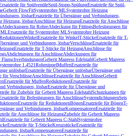
Ersatzteile für Spülventile
Spül-Stopp-Spülung
Ersatzteile für Spül-
me
Geberit FlowFit
Systemrohre ML
Systemrohre Heizung
indungen, lösbar
Ersatzteile für Übergänge und Verbindungen,
r Heizung, lösbar
Anschlüsse für Heizung
Ersatzteile für Anschlüsse
s
Abdeckungen für Rohre
Abdeckung für Fittings
Befestigungen für
e ML
Ersatzteile für Systemrohre ML
Systemrohre Heizung
r Reduktionen
Winkel
Ersatzteile für Winkel
T-Stücke
Ersatzteile für T-
r Übergänge und Verbindungen, lösbar
Verschlüsse
Ersatzteile für
Heizung
Ersatzteile für T-Stücke für Heizung
Anschlüsse für
ngs
Abdichtungen für Anschlüsse
Abdeckungen für
r Flanschverbindungen
Geberit Mapress Edelstahl
Geberit Mapress
 Systemrohre 1.4521
Rohrnippel
Muffen
Ersatzteile für
nge unlösbar
Ersatzteile für Übergänge unlösbar
Übergänge und
le für Verschlüsse
Anschlüsse
Ersatzteile für Anschlüsse
Geberit
en
Ersatzteile für Muffen
Reduktionen
Ersatzteile für
nd Verbindungen, lösbar
Ersatzteile für Übergänge und
zteile für Zubehör für Geberit Mapress Edelstahl
Schutzkappen für
Ersatzteile für Befestigungen für Anschlüsse
Systemdichtungen
Sets
duktionen
Ersatzteile für Reduktionen
Bögen
Ersatzteile für Bögen
T-
bergänge und Verbindungen, lösbar
Kompensatoren
Ersatzteile für
zteile für Anschlüsse für Heizung
Zubehör für Geberit Mapress
hl
Ersatzteile für Geberit Mapress C-Stahl
Systemrohre
ücke
Ersatzteile für T-Stücke
Kreuzstücke
Ersatzteile für
indungen, lösbar
Kompensatoren
Ersatzteile für
zteile für Anschlüsse für Heizung
Zubehör für Geberit Mapress C-