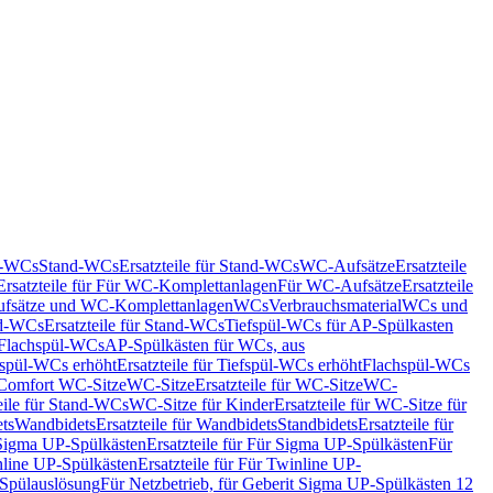
nd-WCs
Stand-WCs
Ersatzteile für Stand-WCs
WC-Aufsätze
Ersatzteile
Ersatzteile für Für WC-Komplettanlagen
Für WC-Aufsätze
Ersatzteile
fsätze und WC-Komplettanlagen
WCs
Verbrauchsmaterial
WCs und
d-WCs
Ersatzteile für Stand-WCs
Tiefspül-WCs für AP-Spülkasten
r Flachspül-WCs
AP-Spülkästen für WCs, aus
fspül-WCs erhöht
Ersatzteile für Tiefspül-WCs erhöht
Flachspül-WCs
r Comfort WC-Sitze
WC-Sitze
Ersatzteile für WC-Sitze
WC-
eile für Stand-WCs
WC-Sitze für Kinder
Ersatzteile für WC-Sitze für
ts
Wandbidets
Ersatzteile für Wandbidets
Standbidets
Ersatzteile für
Sigma UP-Spülkästen
Ersatzteile für Für Sigma UP-Spülkästen
Für
line UP-Spülkästen
Ersatzteile für Für Twinline UP-
 Spülauslösung
Für Netzbetrieb, für Geberit Sigma UP-Spülkästen 12