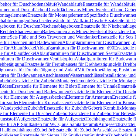
Zubehör für Duschbodenabläufe
Wandabläufe
Ersatzteile für Wandabläufe
wannen und Duschflächen
Duschflächen aus Mineralwerkstoff und Geberi
ntagelemente
Ersatzteile für Montagelemente
Spezifische Duschwanne
schabtrennungen
Duschseitenwände für Walk-in-Dusche
Ersatzteile für
lageboxen für Duschen
Nischenablageboxen
Ersatzteile für Nischenabla
ür Rechteckbadewannen
Badewannen aus Mineralwerkstoff
Ersatzteile f
mente
Sets Füße und Sets Traversen und Wandanker
Ersatzteile für Set
se für Duschen und Badewannen
Ablaufgarnituren für Duschwannen, 
ile für Ablaufdeckel
Ablaufgarnituren für Duschwannen, d90
Ersatzteil
ile für Ablaufdeckel
Ablaufgarnituren für Duschwannen Sestra
Ersatztei
rnituren für Duschwannen
Ventilstopfen
Ablaufgarnituren für Badewann
rehbetätigung
Ersatzteile für Fertigbausets für Drehbetätigung
Mit Drehbe
rtigbausets für Drehbetätigung und Zulauf
Mit Druckbetätigung PushCon
ituren für Badewannen
Anschlusssets
Wasseranschlüsse
Installations- un
ubehör
Ersatzteile für Zubehör
Montageelemente
Ersatzteile für Montag
Bidets
Ersatzteile für Elemente für Bidets
Elemente für Urinale
Ersatztei
mente für Duschen und Badewannen
Ersatzteile für Elemente für Dus
ile für Elemente für Ausgussbecken
Elemente für Armaturen
Ersatzteile 
hirrspüler
Elemente für Konsollasten
Ersatzteile für Elemente für Konso
r Wandspeicher
Zubehör
Ersatzteile für Zubehör
Geberit Kombifix
Montag
le für Elemente für Duschen
Zubehör
Ersatzteile für Zubehör
Für Befesti
unststoff
Aufgesetzt
Ersatzteile für Aufgesetzt
Hochhängend
Ersatzteile
eile für AP-Spülkästen für WCs, aus Sanitärkeramik
Aufgesetzt
Ersatztei
nd halbhochhängend
Zubehör
Ersatzteile für Zubehör
Anschlüsse
Ersatztei
pülkästen
Ersatzteile für Sigma UP-Spülkästen
Spülrohre
Zubehör
Füll- 