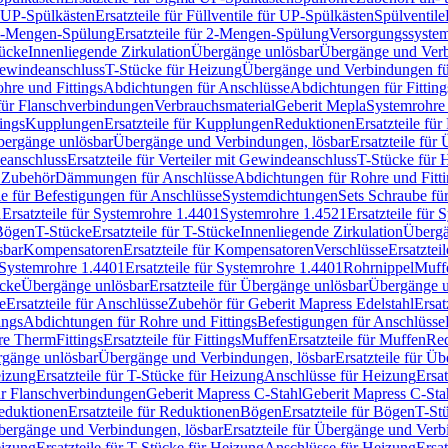
r UP-Spülkästen
Ersatzteile für Füllventile für UP-Spülkästen
Spülventile
-Mengen-Spülung
Ersatzteile für 2-Mengen-Spülung
Versorgungssyste
ücke
Innenliegende Zirkulation
Übergänge unlösbar
Übergänge und Verb
Gewindeanschluss
T-Stücke für Heizung
Übergänge und Verbindungen fü
hre und Fittings
Abdichtungen für Anschlüsse
Abdichtungen für Fitting
für Flanschverbindungen
Verbrauchsmaterial
Geberit Mepla
Systemrohr
tings
Kupplungen
Ersatzteile für Kupplungen
Reduktionen
Ersatzteile fü
Übergänge unlösbar
Übergänge und Verbindungen, lösbar
Ersatzteile fü
deanschluss
Ersatzteile für Verteiler mit Gewindeanschluss
T-Stücke für 
r Zubehör
Dämmungen für Anschlüsse
Abdichtungen für Rohre und Fitti
ile für Befestigungen für Anschlüsse
Systemdichtungen
Sets Schraube fü
1
Ersatzteile für Systemrohre 1.4401
Systemrohre 1.4521
Ersatzteile für
 Bögen
T-Stücke
Ersatzteile für T-Stücke
Innenliegende Zirkulation
Übergä
sbar
Kompensatoren
Ersatzteile für Kompensatoren
Verschlüsse
Ersatztei
Systemrohre 1.4401
Ersatzteile für Systemrohre 1.4401
Rohrnippel
Muff
ücke
Übergänge unlösbar
Ersatzteile für Übergänge unlösbar
Übergänge u
e
Ersatzteile für Anschlüsse
Zubehör für Geberit Mapress Edelstahl
Ersat
ings
Abdichtungen für Rohre und Fittings
Befestigungen für Anschlüsse
re Therm
Fittings
Ersatzteile für Fittings
Muffen
Ersatzteile für Muffen
Re
ergänge unlösbar
Übergänge und Verbindungen, lösbar
Ersatzteile für Ü
eizung
Ersatzteile für T-Stücke für Heizung
Anschlüsse für Heizung
Ersat
ür Flanschverbindungen
Geberit Mapress C-Stahl
Geberit Mapress C-Sta
eduktionen
Ersatzteile für Reduktionen
Bögen
Ersatzteile für Bögen
T-St
ergänge und Verbindungen, lösbar
Ersatzteile für Übergänge und Verb
eizung
Ersatzteile für T-Stücke für Heizung
Anschlüsse für Heizung
Ersat