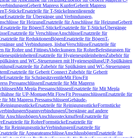
hverbindungen
Geberit Mapress Kupfer
Geberit Mapress
gen
T-Stücke
Ersatzteile für T-Stücke
Innenliegende
bar
Ersatzteile für Übergänge und Verbindungen,
nschlüsse für Heizung
Ersatzteile für Anschlüsse für Heizung
Geberit
n
Ersatzteile für Bögen
T-Stücke
Ersatzteile für T-Stücke
Übergänge
üsse
Ersatzteile für Verschlüsse
Anschlüsse
Ersatzteile für
rsatzteile für Reduktionen
Bögen
Ersatzteile für Bögen
T-
bergänge und Verbindungen, lösbar
Verschlüsse
Ersatzteile für
n für Rohre und Fittings
Abdeckungen für Rohre
Befestigungen für
ienespüleinheiten
Ersatzteile für Hygienespüleinheiten
Zubehör für
r Spülkästen und WC-Steuerungen mit Hygienespülung
UP-Spülkästen
pülung
Ersatzteile für Zubehör für Spülkästen und WC-Steuerungen
stem
Ersatzteile für Geberit Connect Zubehör für Geberit
le
Ersatzteile für Schrägsitzventile
Mit FlowFit
ress Pressanschlüssen
Ersatzteile für Mit Mapress
schlüssen
Mit Mepla Pressanschlüssen
Ersatzteile für Mit Mepla
gelhähne für UP-Montage
Mit FlowFit Pressanschlüssen
Ersatzteile für
le für Mit Mapress Pressanschlüssen
Gebäude-
n
Reinigungsstücke
Ersatzteile für Reinigungsstücke
Formstücke
ckverbindungen
Spannverbindungen
Übergänge auf andere
e für Anschlussbögen
Anschlusssteckmuffen
Ersatzteile für
re
Ersatzteile für Rohre
Formstücke
Ersatzteile für
ile für Reinigungsstücke
Verbindungen
Ersatzteile für
rsatzteile für Apparateanschlüsse
Anschlussbögen
Ersatzteile für