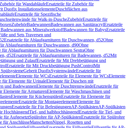
Zubehör für Wandabläufe
Ersatzteile für Zubehör für
t Duofix Installationselemente
Duschflächen aus
nabläufe
Ersatzteile für Spezifische
 Duschseitenwände für Walk-in-Dusche
Zubehör
Ersatzteile für
geboxen
Zubehör
Badewannen
Badewannen aus Sanitäracryl
Ersatzteile
ür Badewannen aus Mineralwerkstoff
Badewannen für Babys
Ersatzteile
s Füße und Sets Traversen und
d52
Ersatzteile für Ablaufgarnituren für Duschwannen, d52
Ohne
e für Ablaufgarnituren für Duschwannen, d90
Ohne
le für Ablaufgarnituren für Duschwannen Sestra
Ohne
en, d52
Ersatzteile für Ablaufgarnituren für Badewannen, d52
Mit
tätigung und Zulauf
Ersatzteile für Mit Drehbetätigung und
trol
Ersatzteile für Mit Druckbetätigung PushControl
Mit
d Spülsysteme
Geberit Duofix
Systemwände
Ersatzteile für
eelemente
Elemente für WCs
Ersatzteile für Elemente für WCs
Elemente
le für Elemente für Urinale
Elemente für Duschen mit
chen und Badewannen
Elemente für Duschtrennwände
Ersatzteile für
für Elemente für Armaturen
Elemente für Waschmaschinen und
llasten
Elemente für Küchenspülen
Ersatzteile für Elemente für
eelemente
Ersatzteile für Montageelemente
Elemente für
gungen
Ersatzteile für Für Befestigungen
AP-Spülkästen
AP-Spülkästen
 für Hochhängend
Tief- und halbhochhängend
Ersatzteile für Tief- und
le für Aufgesetzt
Spülrohre für AP-Spülkästen
Ersatzteile für Spülrohre
le für Anschlüsse
Manschetten
Nippel, Rosetten und
und Spülventile
Füllventile
Ersatzteile für Füllventile
Füllventile für AP-