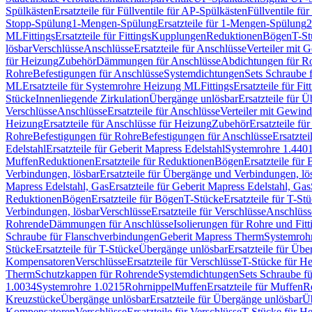
Spülkästen
Ersatzteile für Füllventile für AP-Spülkästen
Füllventile fü
Stopp-Spülung
1-Mengen-Spülung
Ersatzteile für 1-Mengen-Spülung
2
ML
Fittings
Ersatzteile für Fittings
Kupplungen
Reduktionen
Bögen
T-St
lösbar
Verschlüsse
Anschlüsse
Ersatzteile für Anschlüsse
Verteiler mit 
für Heizung
Zubehör
Dämmungen für Anschlüsse
Abdichtungen für Ro
Rohre
Befestigungen für Anschlüsse
Systemdichtungen
Sets Schraube 
ML
Ersatzteile für Systemrohre Heizung ML
Fittings
Ersatzteile für Fit
Stücke
Innenliegende Zirkulation
Übergänge unlösbar
Ersatzteile für 
Verschlüsse
Anschlüsse
Ersatzteile für Anschlüsse
Verteiler mit Gewin
Heizung
Ersatzteile für Anschlüsse für Heizung
Zubehör
Ersatzteile fü
Rohre
Befestigungen für Rohre
Befestigungen für Anschlüsse
Ersatzte
Edelstahl
Ersatzteile für Geberit Mapress Edelstahl
Systemrohre 1.440
Muffen
Reduktionen
Ersatzteile für Reduktionen
Bögen
Ersatzteile für
Verbindungen, lösbar
Ersatzteile für Übergänge und Verbindungen, lö
Mapress Edelstahl, Gas
Ersatzteile für Geberit Mapress Edelstahl, Gas
Reduktionen
Bögen
Ersatzteile für Bögen
T-Stücke
Ersatzteile für T-St
Verbindungen, lösbar
Verschlüsse
Ersatzteile für Verschlüsse
Anschlüss
Rohrende
Dämmungen für Anschlüsse
Isolierungen für Rohre und Fitt
Schraube für Flanschverbindungen
Geberit Mapress Therm
Systemroh
Stücke
Ersatzteile für T-Stücke
Übergänge unlösbar
Ersatzteile für Üb
Kompensatoren
Verschlüsse
Ersatzteile für Verschlüsse
T-Stücke für H
Therm
Schutzkappen für Rohrende
Systemdichtungen
Sets Schraube f
1.0034
Systemrohre 1.0215
Rohrnippel
Muffen
Ersatzteile für Muffen
R
Kreuzstücke
Übergänge unlösbar
Ersatzteile für Übergänge unlösbar
Üb
Kompensatoren
Verschlüsse
Ersatzteile für Verschlüsse
T-Stücke für H