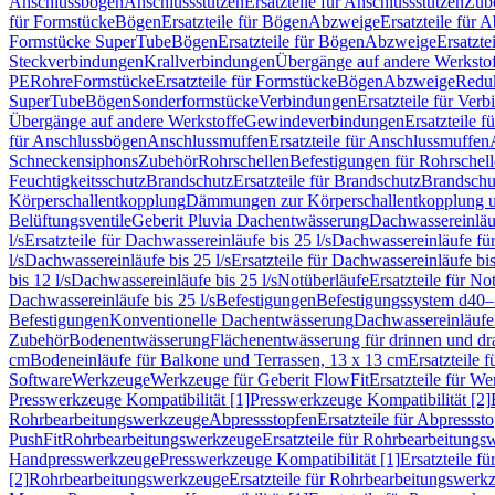
Anschlussbögen
Anschlussstutzen
Ersatzteile für Anschlussstutzen
Zub
für Formstücke
Bögen
Ersatzteile für Bögen
Abzweige
Ersatzteile für 
Formstücke SuperTube
Bögen
Ersatzteile für Bögen
Abzweige
Ersatzte
Steckverbindungen
Krallverbindungen
Übergänge auf andere Werksto
PE
Rohre
Formstücke
Ersatzteile für Formstücke
Bögen
Abzweige
Redu
SuperTube
Bögen
Sonderformstücke
Verbindungen
Ersatzteile für Ver
Übergänge auf andere Werkstoffe
Gewindeverbindungen
Ersatzteile 
für Anschlussbögen
Anschlussmuffen
Ersatzteile für Anschlussmuffen
Schneckensiphons
Zubehör
Rohrschellen
Befestigungen für Rohrschel
Feuchtigkeitsschutz
Brandschutz
Ersatzteile für Brandschutz
Brandschu
Körperschallentkopplung
Dämmungen zur Körperschallentkopplung 
Belüftungsventile
Geberit Pluvia Dachentwässerung
Dachwassereinläu
l/s
Ersatzteile für Dachwassereinläufe bis 25 l/s
Dachwassereinläufe fü
l/s
Dachwassereinläufe bis 25 l/s
Ersatzteile für Dachwassereinläufe bis
bis 12 l/s
Dachwassereinläufe bis 25 l/s
Notüberläufe
Ersatzteile für No
Dachwassereinläufe bis 25 l/s
Befestigungen
Befestigungssystem d40
Befestigungen
Konventionelle Dachentwässerung
Dachwassereinläufe
Zubehör
Bodenentwässerung
Flächenentwässerung für drinnen und d
cm
Bodeneinläufe für Balkone und Terrassen, 13 x 13 cm
Ersatzteile 
Software
Werkzeuge
Werkzeuge für Geberit FlowFit
Ersatzteile für W
Presswerkzeuge Kompatibilität [1]
Presswerkzeuge Kompatibilität [2]
Rohrbearbeitungswerkzeuge
Abpressstopfen
Ersatzteile für Abpressst
PushFit
Rohrbearbeitungswerkzeuge
Ersatzteile für Rohrbearbeitung
Handpresswerkzeuge
Presswerkzeuge Kompatibilität [1]
Ersatzteile f
[2]
Rohrbearbeitungswerkzeuge
Ersatzteile für Rohrbearbeitungswerk