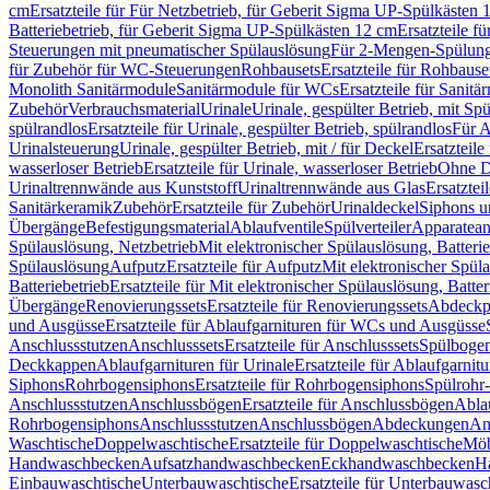
cm
Ersatzteile für Für Netzbetrieb, für Geberit Sigma UP-Spülkästen 
Batteriebetrieb, für Geberit Sigma UP-Spülkästen 12 cm
Ersatzteile f
Steuerungen mit pneumatischer Spülauslösung
Für 2-Mengen-Spülun
für Zubehör für WC-Steuerungen
Rohbausets
Ersatzteile für Rohbause
Monolith Sanitärmodule
Sanitärmodule für WCs
Ersatzteile für Sanit
Zubehör
Verbrauchsmaterial
Urinale
Urinale, gespülter Betrieb, mit Sp
spülrandlos
Ersatzteile für Urinale, gespülter Betrieb, spülrandlos
Für A
Urinalsteuerung
Urinale, gespülter Betrieb, mit / für Deckel
Ersatzteile
wasserloser Betrieb
Ersatzteile für Urinale, wasserloser Betrieb
Ohne D
Urinaltrennwände aus Kunststoff
Urinaltrennwände aus Glas
Ersatztei
Sanitärkeramik
Zubehör
Ersatzteile für Zubehör
Urinaldeckel
Siphons u
Übergänge
Befestigungsmaterial
Ablaufventile
Spülverteiler
Apparatean
Spülauslösung, Netzbetrieb
Mit elektronischer Spülauslösung, Batterie
Spülauslösung
Aufputz
Ersatzteile für Aufputz
Mit elektronischer Spül
Batteriebetrieb
Ersatzteile für Mit elektronischer Spülauslösung, Batter
Übergänge
Renovierungssets
Ersatzteile für Renovierungssets
Abdeckpl
und Ausgüsse
Ersatzteile für Ablaufgarnituren für WCs und Ausgüsse
Anschlussstutzen
Anschlusssets
Ersatzteile für Anschlusssets
Spülbogen
Deckkappen
Ablaufgarnituren für Urinale
Ersatzteile für Ablaufgarnitu
Siphons
Rohrbogensiphons
Ersatzteile für Rohrbogensiphons
Spülrohr
Anschlussstutzen
Anschlussbögen
Ersatzteile für Anschlussbögen
Ablau
Rohrbogensiphons
Anschlussstutzen
Anschlussbögen
Abdeckungen
An
Waschtische
Doppelwaschtische
Ersatzteile für Doppelwaschtische
Möb
Handwaschbecken
Aufsatzhandwaschbecken
Eckhandwaschbecken
H
Einbauwaschtische
Unterbauwaschtische
Ersatzteile für Unterbauwasc