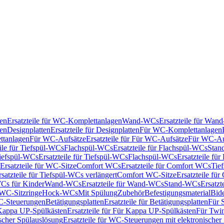
en
Ersatzteile für WC-Komplettanlagen
Wand-WCs
Ersatzteile für Wa
ken
Designplatten
Ersatzteile für Designplatten
Für WC-Komplettanlagen
tanlagen
Für WC-Aufsätze
Ersatzteile für Für WC-Aufsätze
Für WC-Au
eile für Tiefspül-WCs
Flachspül-WCs
Ersatzteile für Flachspül-WCs
Stan
iefspül-WCs
Ersatzteile für Tiefspül-WCs
Flachspül-WCs
Ersatzteile fü
Ersatzteile für WC-Sitze
Comfort WCs
Ersatzteile für Comfort WCs
Tie
rsatzteile für Tiefspül-WCs verlängert
Comfort WC-Sitze
Ersatzteile fü
WCs für Kinder
Wand-WCs
Ersatzteile für Wand-WCs
Stand-WCs
Ersatzt
r WC-Sitzringe
Hock-WCs
Mit Spülung
Zubehör
Befestigungsmaterial
Bide
C-Steuerungen
Betätigungsplatten
Ersatzteile für Betätigungsplatten
Für 
Kappa UP-Spülkästen
Ersatzteile für Für Kappa UP-Spülkästen
Für Twin
scher Spülauslösung
Ersatzteile für WC-Steuerungen mit elektronischer