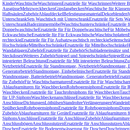
Kinder
Waschtische
Waschrinnen
Ersatzteile für Waschrinnen
Weitere 
Ausgüsse
Mehrzweckbecken
Gipsfangbecken
Waschtische für Klasse
Halbsäulen
Zubehör
Ablaufdeckel
Befestigungsmaterial
Dekorblenden
W
Unterschrank
Sets Waschtisch mit Unterschrank
Ersatzteile für Sets W
Unterschrank
Badezimmermöbel
Waschtischunterschränke
Ersatzteile 
Doppelwaschtische
Ersatzteile für Für Doppelwaschtische
Für Möbelw
Eckwaschtische
Ersatzteile für Für Eckwaschtische
Waschtischplatten
E
rechteckig
Ersatzteile für Für Aufsatzwaschtisch rechteckig
Seitenschr
Hochschränke
Mittelhochschränke
Ersatzteile für Mittelhochschränke
H
Wandablagen
Zubehör
Ersatzteile für Zubehör
Schubladeneinsätze un
Steckdosen
Weiteres Zubehör
Spiegel und Spiegelschränke
Spiegel
Ersa
integrierter Beleuchtung
Ersatzteile für Mit integrierter Beleuchtung
Zu
Netzbetrieb
Ersatzteile für Standmontage, Netzbetrieb
Standmontage, Ba
Generatorbetrieb
Standmontage, Einhebelmischer
Ersatzteile für Stan
Wandmontage, Batteriebetrieb
Wandmontage, Generatorbetrieb
Ersatz
für Zubehör
Für Waschtischarmaturen
Ersatzteile für Für Waschtischa
Ablaufgarnituren für Waschbecken
Rohrbogensiphons
Ersatzteile für
Waschbecken
Ersatzteile für Tauchrohrsiphons für Waschbecken
Tauch
für UP-Siphons
Waschbeckenanschlüsse
Ersatzteile für Waschbeckena
Anschlüsse
Dichtungen
Löthülsen
Standrohre
Verlängerungen
Wandeinb
Spülbecken
Rohrbogensiphons
Ersatzteile für Rohrbogensiphons
Dopp
Zubehör
Ablaufgarnituren für Geräte
Ersatzteile für Ablaufgarnituren 
Siphons
Anschlüsse
Ersatzteile für Anschlüsse
Zubehör
Ablaufgarnitur
Anschlussbögen
Anschlussstutzen
Ersatzteile für Anschlussstutzen
Abla
Duschen
Ersatzteile für Bodenentwässerung für Duschen
Duschrinnen