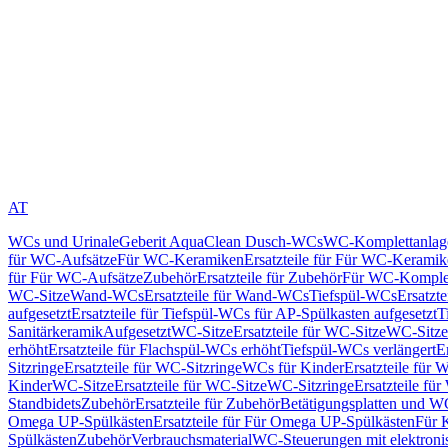
AT
WCs und Urinale
Geberit AquaClean Dusch-WCs
WC-Komplettanlag
für WC-Aufsätze
Für WC-Keramiken
Ersatzteile für Für WC-Kerami
für Für WC-Aufsätze
Zubehör
Ersatzteile für Zubehör
Für WC-Komplet
WC-Sitze
Wand-WCs
Ersatzteile für Wand-WCs
Tiefspül-WCs
Ersatzt
aufgesetzt
Ersatzteile für Tiefspül-WCs für AP-Spülkasten aufgesetzt
T
Sanitärkeramik
Aufgesetzt
WC-Sitze
Ersatzteile für WC-Sitze
WC-Sitze
erhöht
Ersatzteile für Flachspül-WCs erhöht
Tiefspül-WCs verlängert
E
Sitzringe
Ersatzteile für WC-Sitzringe
WCs für Kinder
Ersatzteile für 
Kinder
WC-Sitze
Ersatzteile für WC-Sitze
WC-Sitzringe
Ersatzteile fü
Standbidets
Zubehör
Ersatzteile für Zubehör
Betätigungsplatten und W
Omega UP-Spülkästen
Ersatzteile für Für Omega UP-Spülkästen
Für 
Spülkästen
Zubehör
Verbrauchsmaterial
WC-Steuerungen mit elektroni