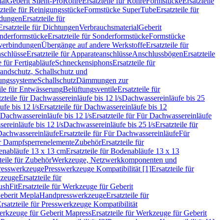
ial
Geberit Silent-Pro
Rohre
Ersatzteile für Rohre
Formstücke
Ersatzteile
zteile für Reinigungsstücke
Formstücke SuperTube
Ersatzteile für
ndungen
Ersatzteile für
Ersatzteile für Dichtungen
Verbrauchsmaterial
Geberit
nderformstücke
Ersatzteile für Sonderformstücke
Formstücke
ckverbindungen
Übergänge auf andere Werkstoffe
Ersatzteile für
schlüsse
Ersatzteile für Apparateanschlüsse
Anschlussbögen
Ersatzteile
e für Fertigabläufe
Schneckensiphons
Ersatzteile für
andschutz, Schallschutz und
rungssysteme
Schallschutz
Dämmungen zur
ile für Entwässerung
Belüftungsventile
Ersatzteile für
tzteile für Dachwassereinläufe bis 12 l/s
Dachwassereinläufe bis 25
fe bis 12 l/s
Ersatzteile für Dachwassereinläufe bis 12
Dachwassereinläufe bis 12 l/s
Ersatzteile für Für Dachwassereinläufe
ereinläufe bis 12 l/s
Dachwassereinläufe bis 25 l/s
Ersatzteile für
Dachwassereinläufe
Ersatzteile für Für Dachwassereinläufe
Für
für Dampfsperrenelemente
Zubehör
Ersatzteile für
nabläufe 13 x 13 cm
Ersatzteile für Bodenabläufe 13 x 13
teile für Zubehör
Werkzeuge, Netzwerkkomponenten und
presswerkzeuge
Presswerkzeuge Kompatibilität [1]
Ersatzteile für
kzeuge
Ersatzteile für
ushFit
Ersatzteile für Werkzeuge für Geberit
Geberit Mepla
Handpresswerkzeuge
Ersatzteile für
rsatzteile für Presswerkzeuge Kompatibilität
rkzeuge für Geberit Mapress
Ersatzteile für Werkzeuge für Geberit