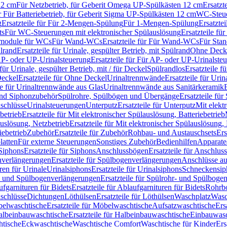
12 cm
Für Netzbetrieb, für Geberit Omega UP-Spülkästen 12 cm
Ersatzt
ür Für Batteriebetrieb, für Geberit Sigma UP-Spülkästen 12 cm
WC-Steue
g
Ersatzteile für Für 2-Mengen-Spülung
Für 1-Mengen-Spülung
Ersatzte
ts
Für WC-Steuerungen mit elektronischer Spülauslösung
Ersatzteile f
ärmodule für WCs
Für Wand-WCs
Ersatzteile für Für Wand-WCs
Für Sta
ülrand
Ersatzteile für Urinale, gespülter Betrieb, mit Spülrand
Ohne Deck
P- oder UP-Urinalsteuerung
Ersatzteile für Für AP- oder UP-Urinalste
 für Urinale, gespülter Betrieb, mit / für Deckel
Spülrandlos
Ersatzteile f
eckel
Ersatzteile für Ohne Deckel
Urinaltrennwände
Ersatzteile für Uri
le für Urinaltrennwände aus Glas
Urinaltrennwände aus Sanitärkeramik
nd Siphonzubehör
Spülrohre, Spülbögen und Übergänge
Ersatzteile fü
schlüsse
Urinalsteuerungen
Unterputz
Ersatzteile für Unterputz
Mit elekt
betrieb
Ersatzteile für Mit elektronischer Spülauslösung, Batteriebetrieb
auslösung, Netzbetrieb
Ersatzteile für Mit elektronischer Spülauslösung,
iebetrieb
Zubehör
Ersatzteile für Zubehör
Rohbau- und Austauschsets
Ers
atten
Für externe Steuerungen
Sonstiges Zubehör
Bedienhilfen
Apparate
Siphons
Ersatzteile für Siphons
Anschlussbögen
Ersatzteile für Anschlu
verlängerungen
Ersatzteile für Spülbogenverlängerungen
Anschlüsse a
ren für Urinale
Urinalsiphons
Ersatzteile für Urinalsiphons
Schneckensip
- und Spülbogenverlängerungen
Ersatzteile für Spülrohr- und Spülbog
fgarnituren für Bidets
Ersatzteile für Ablaufgarnituren für Bidets
Rohrb
schlüsse
Dichtungen
Löthülsen
Ersatzteile für Löthülsen
Waschplatz
Wasc
elwaschtische
Ersatzteile für Möbelwaschtische
Aufsatzwaschtische
Ers
albeinbauwaschtische
Ersatzteile für Halbeinbauwaschtische
Einbauwasc
htische
Eckwaschtische
Waschtische Comfort
Waschtische für Kinder
Ers