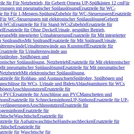
eile für Für Netzbetrieb, für Geberit Omega UP-Spülkästen 12 cm
Für
rungen mit pneumatischer Spülauslösung
Ersatzteile für WC-
ile für Für 1-Mengen-Spülung
Zubehör für WC-Steuerungen
Ersatzteile
ür Für WC-Steuerungen mit elektronischer Spülauslösung
Geberit
nd-WCs
Ersatzteile für Für Stand-WCs
Zubehör
Ersatzteile für
el
Ersatzteile für Ohne Deckel
Urinale, gespülter Betrieb,
uerung
Mit integrierter Urinalsteuerung
Ersatzteile für Mit integrierter
ür Spülrandlos
Mit Spülrand
Ersatzteile für Mit Spülrand
Urinale,
naltrennwände
Urinaltrennwände aus Kunststoff
Ersatzteile für
Ersatzteile für Urinaltrennwände aus
r Spülrohre, Spülbögen und
ronischer Spülauslösung, Netzbetrieb
Ersatzteile für Mit elektronischer
Mit pneumatischer Spülauslösung
Ersatzteile für Mit pneumatischer
 Netzbetrieb
Mit elektronischer Spülauslösung,
atzteile für Rohbau- und Austauschsets
Spülrohre, Spülbögen und
anschlüsse für WCs, Urinale und Bidets
Ablaufgarnituren für WCs
ssbögen
Anschlussstutzen
Ersatzteile für
us PVC
Ersatzteile für Anschlüsse aus PVC
Manschetten und
hons
Ersatzteile für Schneckensiphons
UP-Siphons
Ersatzteile für UP-
enverlängerungen
Anschlussstutzen
Ersatzteile für
ogensiphons
Ersatzteile für
htische
Waschtische
Ersatzteile für
atzteile für Aufsatzwaschtische
Handwaschbecken
Ersatzteile für
htische
Ersatzteile für
atzteile für Waschtische für