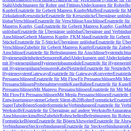
Stahl
Abdichtungen für Rohre und Fittings
Abdeckungen für Rohre
Be
Kupfer
Ersatzteile für Geberit Mapress Kupfer
Muffen
Ersatzteile für 
Zirkulation
Kreuzstücke
Ersatzteile für Kreuzstücke
Übergänge unlösba
lösbar
Verschlüsse
Ersatzteile für Verschlüsse
Anschlüsse
Ersatzteile fü
Mapress Kupfer, Gas
Ersatzteile für Geberit Mapress Kupfer, Gas
Muf
unlösbar
Ersatzteile für Übergänge unlösbar
Übergänge und Verbindun
Anschlüsse
Geberit Mapress Kupfer, FKM blau
Ersatzteile für Geber
Stücke
Ersatzteile für T-Stücke
Übergänge unlösbar
Ersatzteile für Üb
Verschlüsse
Zubehör für Geberit Mapress Kupfer
Ersatzteile für Zube
Anschlüsse
Ersatzteile für Befestigungen für Anschlüsse
Systemdichtu
Hygienespüleinheiten
Sensoren
Kabel
Abdeckungen und Abdeckplatte
mit Hygienespülung
Hygieneeinbaumodule
Ersatzteile für Hygieneei
mit Hygienespülung
Sensoren
Kabel
Netzteile
Ersatzteile für Netzteile
N
Hygienesystem
Gateways
Ersatzteile für Gateways
Konverter
Ersatzteil
Pressanschlüssen
Ersatzteile für Mit FlowFit Pressanschlüssen
Mit Mep
Pressanschlüssen
Probenahmeventile
Kugelhähne
Ersatzteile für Kuge
Pressanschlüssen
Mit Mapress Pressanschlüssen
Ersatzteile für Mit Ma
Mit FlowFit Pressanschlüssen
Mit Mepla Pressanschlüssen
Ersatzteile
Entwässerungssysteme
Geberit Silent-db20
Rohre
Formstücke
Ersatztei
SuperTube
Bögen
Sonderformstücke
Verbindungen
Ersatzteile für Ver
Werkstoffe
Ersatzteile für Übergänge auf andere Werkstoffe
Apparatea
Anschlusssteckmuffen
Zubehör
Rohrschellen
Befestigungen für Rohrsc
Formstücke
Bögen
Ersatzteile für Bögen
Abzweige
Ersatzteile für Abz
Verbindungen
Steckverbindungen
Ersatzteile für Steckverbindungen
Kr