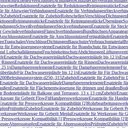
ehör
Rohrschellen
Verschlüsse
Dichtungen
Schutzdeckel
Verbrauchsmater
Abzweige
Reduktionen
Ersatzteile für Reduktionen
Reinigungsstücke
Ersat
ile für Abzweige
Verbindungen
Ersatzteile für Verbindungen
Steckverbi
ffe
Zubehör
Ersatzteile für Zubehör
Rohrschellen
Verschlüsse
Dichtungen
ktionen
Reinigungsstücke
Ersatzteile für Reinigungsstücke
Übergänge
So
bindungen
Schweißverbindungen
Steckverbindungen
Ersatzteile für Ste
für Gewindeverbindungen
Flanschverbindungen
Bundbüchsen
Apparatean
Anschlussstutzen
Ersatzteile für Anschlussstutzen
Fertigabläufe
Ersatzteil
len
Tragschalen
Verschlüsse
Dichtungen
Bauschutze
Verbrauchsmaterial
Br
tz für Entwässerungssysteme
Ersatzteile für Brandschutz für Entwässe
und Luftschalldämmung
Feuchtigkeitsschutz
Abdichtungen
Lüftungsvent
fe
Ersatzteile für Dachwassereinläufe
Dachwassereinläufe bis 12 l/s
Ersa
r Rinnen
Ersatzteile für Dachwassereinläufe für Rinnen
Dachwassereinläu
 25 l/s
Dampfsperrenelemente
Ersatzteile für Dampfsperrenelemente
Für 
tüberläufe
Für Dachwassereinläufe bis 12 l/s
Ersatzteile für Für Dachwass
–200
Befestigungssystem d250–315
Zubehör
Ersatzteile für Zubehör
Für 
Ersatzteile für Dachwassereinläufe
Dampfsperrenelemente
Ersatzteile 
raußen
Ersatzteile für Flächenentwässerung für drinnen und draußen
Bode
für Bodeneinläufe für Balkone und Terrassen, 13 x 13 cm
Zubehör
Ersatz
erkzeuge für Geberit FlowFit
Handpresswerkzeuge
Ersatzteile für Hand
Ersatzteile für Presswerkzeuge Kompatibilität [2]
Rohrbearbeitungswer
opfen
Prüfmittel
Zubehör
Ersatzteile für Zubehör
Werkzeuge für Geberit P
swerkzeuge
Werkzeuge für Geberit Mepla
Ersatzteile für Werkzeuge für 
ür Presswerkzeuge Kompatibilität [1]
Presswerkzeuge Kompatibilität [2]
E
zeuge
Abpressstopfen
Ersatzteile für Abpressstopfen
Prüfmittel
Zubehör
We