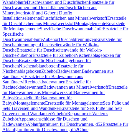
Wandabläufe
Duschwannen und Duschflächen
Ersatzteile für
Duschwannen und Duschflächen
Duschflächen aus
Mineralwerkstoff und Geberit Duofix
Installationselemente
Duschflächen aus Mineralwerkstoff
Ersatzteile
für Duschflächen aus Mineralwerkstoff
Montagelemente
Ersatzteile
für Montagelemente
Spezifische Duschwannenabläufe
Ersatzteile für
Spezifische
Duschwannenabläufe
Zubehör
Duschabtrennungen
Ersatzteile für
Duschabtrennungen
Duschseitenwände für Walk-in-
Dusche
Ersatzteile für Duschseitenwände für Walk-in-
Dusche
Zubehör
Ersatzteile für Zubehör
Nischenablageboxen für
Duschen
Ersatzteile für Nischenablageboxen für
Duschen
Nischenablageboxen
Ersatzteile für
Nischenablageboxen
Zubehör
Badewannen
Badewannen aus
Sanitäracryl
Ersatzteile für Badewannen aus
Sanitäracryl
Rechteckbadewannen
Ersatzteile für
Rechteckbadewannen
Badewannen aus Mineralwerkstoff
Ersatzteile
für Badewannen aus Mineralwerkstoff
Badewannen für
Babys
Ersatzteile für Badewannen für
Babys
Montagelemente
Ersatzteile für Montagelemente
Sets Füße und
Sets Traversen und Wandanker
Ersatzteile für Sets Füße und Sets
Traversen und Wandanker
Zubehör
Reparatursets
Weiteres
Zubehör
Apparateanschlüsse für Duschen und
Badewannen
Ablaufgarnituren für Duschwannen, d52
Ersatzteile für
Ablaufgarnituren für Duschwannen, d52
Ohne