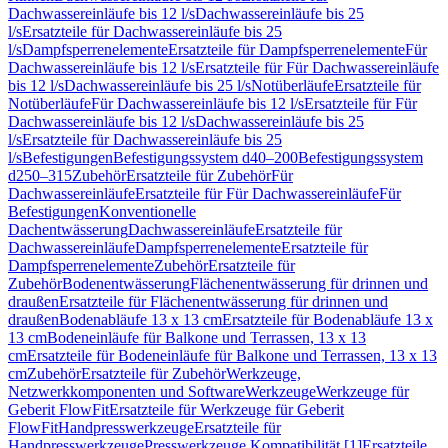
Dachwassereinläufe bis 12 l/s
Dachwassereinläufe bis 25
l/s
Ersatzteile für Dachwassereinläufe bis 25
l/s
Dampfsperrenelemente
Ersatzteile für Dampfsperrenelemente
Für
Dachwassereinläufe bis 12 l/s
Ersatzteile für Für Dachwassereinläufe
bis 12 l/s
Dachwassereinläufe bis 25 l/s
Notüberläufe
Ersatzteile für
Notüberläufe
Für Dachwassereinläufe bis 12 l/s
Ersatzteile für Für
Dachwassereinläufe bis 12 l/s
Dachwassereinläufe bis 25
l/s
Ersatzteile für Dachwassereinläufe bis 25
l/s
Befestigungen
Befestigungssystem d40–200
Befestigungssystem
d250–315
Zubehör
Ersatzteile für Zubehör
Für
Dachwassereinläufe
Ersatzteile für Für Dachwassereinläufe
Für
Befestigungen
Konventionelle
Dachentwässerung
Dachwassereinläufe
Ersatzteile für
Dachwassereinläufe
Dampfsperrenelemente
Ersatzteile für
Dampfsperrenelemente
Zubehör
Ersatzteile für
Zubehör
Bodenentwässerung
Flächenentwässerung für drinnen und
draußen
Ersatzteile für Flächenentwässerung für drinnen und
draußen
Bodenabläufe 13 x 13 cm
Ersatzteile für Bodenabläufe 13 x
13 cm
Bodeneinläufe für Balkone und Terrassen, 13 x 13
cm
Ersatzteile für Bodeneinläufe für Balkone und Terrassen, 13 x 13
cm
Zubehör
Ersatzteile für Zubehör
Werkzeuge,
Netzwerkkomponenten und Software
Werkzeuge
Werkzeuge für
Geberit FlowFit
Ersatzteile für Werkzeuge für Geberit
FlowFit
Handpresswerkzeuge
Ersatzteile für
Handpresswerkzeuge
Presswerkzeuge Kompatibilität [1]
Ersatzteile