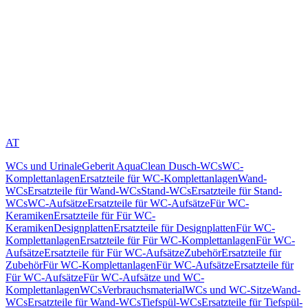
AT
WCs und Urinale
Geberit AquaClean Dusch-WCs
WC-
Komplettanlagen
Ersatzteile für WC-Komplettanlagen
Wand-
WCs
Ersatzteile für Wand-WCs
Stand-WCs
Ersatzteile für Stand-
WCs
WC-Aufsätze
Ersatzteile für WC-Aufsätze
Für WC-
Keramiken
Ersatzteile für Für WC-
Keramiken
Designplatten
Ersatzteile für Designplatten
Für WC-
Komplettanlagen
Ersatzteile für Für WC-Komplettanlagen
Für WC-
Aufsätze
Ersatzteile für Für WC-Aufsätze
Zubehör
Ersatzteile für
Zubehör
Für WC-Komplettanlagen
Für WC-Aufsätze
Ersatzteile für
Für WC-Aufsätze
Für WC-Aufsätze und WC-
Komplettanlagen
WCs
Verbrauchsmaterial
WCs und WC-Sitze
Wand-
WCs
Ersatzteile für Wand-WCs
Tiefspül-WCs
Ersatzteile für Tiefspül-