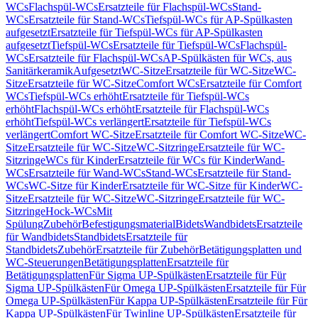
WCs
Flachspül-WCs
Ersatzteile für Flachspül-WCs
Stand-
WCs
Ersatzteile für Stand-WCs
Tiefspül-WCs für AP-Spülkasten
aufgesetzt
Ersatzteile für Tiefspül-WCs für AP-Spülkasten
aufgesetzt
Tiefspül-WCs
Ersatzteile für Tiefspül-WCs
Flachspül-
WCs
Ersatzteile für Flachspül-WCs
AP-Spülkästen für WCs, aus
Sanitärkeramik
Aufgesetzt
WC-Sitze
Ersatzteile für WC-Sitze
WC-
Sitze
Ersatzteile für WC-Sitze
Comfort WCs
Ersatzteile für Comfort
WCs
Tiefspül-WCs erhöht
Ersatzteile für Tiefspül-WCs
erhöht
Flachspül-WCs erhöht
Ersatzteile für Flachspül-WCs
erhöht
Tiefspül-WCs verlängert
Ersatzteile für Tiefspül-WCs
verlängert
Comfort WC-Sitze
Ersatzteile für Comfort WC-Sitze
WC-
Sitze
Ersatzteile für WC-Sitze
WC-Sitzringe
Ersatzteile für WC-
Sitzringe
WCs für Kinder
Ersatzteile für WCs für Kinder
Wand-
WCs
Ersatzteile für Wand-WCs
Stand-WCs
Ersatzteile für Stand-
WCs
WC-Sitze für Kinder
Ersatzteile für WC-Sitze für Kinder
WC-
Sitze
Ersatzteile für WC-Sitze
WC-Sitzringe
Ersatzteile für WC-
Sitzringe
Hock-WCs
Mit
Spülung
Zubehör
Befestigungsmaterial
Bidets
Wandbidets
Ersatzteile
für Wandbidets
Standbidets
Ersatzteile für
Standbidets
Zubehör
Ersatzteile für Zubehör
Betätigungsplatten und
WC-Steuerungen
Betätigungsplatten
Ersatzteile für
Betätigungsplatten
Für Sigma UP-Spülkästen
Ersatzteile für Für
Sigma UP-Spülkästen
Für Omega UP-Spülkästen
Ersatzteile für Für
Omega UP-Spülkästen
Für Kappa UP-Spülkästen
Ersatzteile für Für
Kappa UP-Spülkästen
Für Twinline UP-Spülkästen
Ersatzteile für