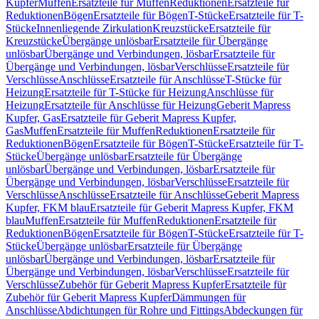
Kupfer
Muffen
Ersatzteile für Muffen
Reduktionen
Ersatzteile für
Reduktionen
Bögen
Ersatzteile für Bögen
T-Stücke
Ersatzteile für T-
Stücke
Innenliegende Zirkulation
Kreuzstücke
Ersatzteile für
Kreuzstücke
Übergänge unlösbar
Ersatzteile für Übergänge
unlösbar
Übergänge und Verbindungen, lösbar
Ersatzteile für
Übergänge und Verbindungen, lösbar
Verschlüsse
Ersatzteile für
Verschlüsse
Anschlüsse
Ersatzteile für Anschlüsse
T-Stücke für
Heizung
Ersatzteile für T-Stücke für Heizung
Anschlüsse für
Heizung
Ersatzteile für Anschlüsse für Heizung
Geberit Mapress
Kupfer, Gas
Ersatzteile für Geberit Mapress Kupfer,
Gas
Muffen
Ersatzteile für Muffen
Reduktionen
Ersatzteile für
Reduktionen
Bögen
Ersatzteile für Bögen
T-Stücke
Ersatzteile für T-
Stücke
Übergänge unlösbar
Ersatzteile für Übergänge
unlösbar
Übergänge und Verbindungen, lösbar
Ersatzteile für
Übergänge und Verbindungen, lösbar
Verschlüsse
Ersatzteile für
Verschlüsse
Anschlüsse
Ersatzteile für Anschlüsse
Geberit Mapress
Kupfer, FKM blau
Ersatzteile für Geberit Mapress Kupfer, FKM
blau
Muffen
Ersatzteile für Muffen
Reduktionen
Ersatzteile für
Reduktionen
Bögen
Ersatzteile für Bögen
T-Stücke
Ersatzteile für T-
Stücke
Übergänge unlösbar
Ersatzteile für Übergänge
unlösbar
Übergänge und Verbindungen, lösbar
Ersatzteile für
Übergänge und Verbindungen, lösbar
Verschlüsse
Ersatzteile für
Verschlüsse
Zubehör für Geberit Mapress Kupfer
Ersatzteile für
Zubehör für Geberit Mapress Kupfer
Dämmungen für
Anschlüsse
Abdichtungen für Rohre und Fittings
Abdeckungen für