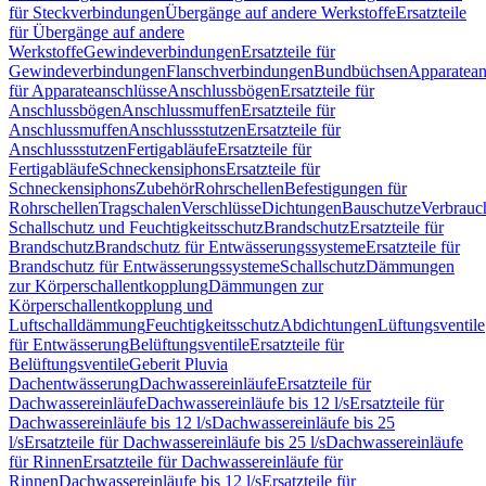
für Steckverbindungen
Übergänge auf andere Werkstoffe
Ersatzteile
für Übergänge auf andere
Werkstoffe
Gewindeverbindungen
Ersatzteile für
Gewindeverbindungen
Flanschverbindungen
Bundbüchsen
Apparatean
für Apparateanschlüsse
Anschlussbögen
Ersatzteile für
Anschlussbögen
Anschlussmuffen
Ersatzteile für
Anschlussmuffen
Anschlussstutzen
Ersatzteile für
Anschlussstutzen
Fertigabläufe
Ersatzteile für
Fertigabläufe
Schneckensiphons
Ersatzteile für
Schneckensiphons
Zubehör
Rohrschellen
Befestigungen für
Rohrschellen
Tragschalen
Verschlüsse
Dichtungen
Bauschutze
Verbrauc
Schallschutz und Feuchtigkeitsschutz
Brandschutz
Ersatzteile für
Brandschutz
Brandschutz für Entwässerungssysteme
Ersatzteile für
Brandschutz für Entwässerungssysteme
Schallschutz
Dämmungen
zur Körperschallentkopplung
Dämmungen zur
Körperschallentkopplung und
Luftschalldämmung
Feuchtigkeitsschutz
Abdichtungen
Lüftungsventile
für Entwässerung
Belüftungsventile
Ersatzteile für
Belüftungsventile
Geberit Pluvia
Dachentwässerung
Dachwassereinläufe
Ersatzteile für
Dachwassereinläufe
Dachwassereinläufe bis 12 l/s
Ersatzteile für
Dachwassereinläufe bis 12 l/s
Dachwassereinläufe bis 25
l/s
Ersatzteile für Dachwassereinläufe bis 25 l/s
Dachwassereinläufe
für Rinnen
Ersatzteile für Dachwassereinläufe für
Rinnen
Dachwassereinläufe bis 12 l/s
Ersatzteile für