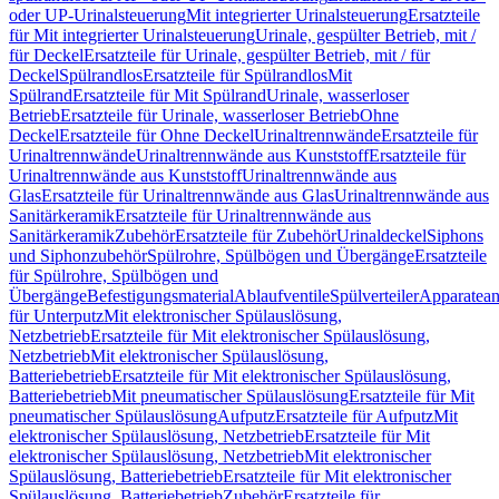
oder UP-Urinalsteuerung
Mit integrierter Urinalsteuerung
Ersatzteile
für Mit integrierter Urinalsteuerung
Urinale, gespülter Betrieb, mit /
für Deckel
Ersatzteile für Urinale, gespülter Betrieb, mit / für
Deckel
Spülrandlos
Ersatzteile für Spülrandlos
Mit
Spülrand
Ersatzteile für Mit Spülrand
Urinale, wasserloser
Betrieb
Ersatzteile für Urinale, wasserloser Betrieb
Ohne
Deckel
Ersatzteile für Ohne Deckel
Urinaltrennwände
Ersatzteile für
Urinaltrennwände
Urinaltrennwände aus Kunststoff
Ersatzteile für
Urinaltrennwände aus Kunststoff
Urinaltrennwände aus
Glas
Ersatzteile für Urinaltrennwände aus Glas
Urinaltrennwände aus
Sanitärkeramik
Ersatzteile für Urinaltrennwände aus
Sanitärkeramik
Zubehör
Ersatzteile für Zubehör
Urinaldeckel
Siphons
und Siphonzubehör
Spülrohre, Spülbögen und Übergänge
Ersatzteile
für Spülrohre, Spülbögen und
Übergänge
Befestigungsmaterial
Ablaufventile
Spülverteiler
Apparatean
für Unterputz
Mit elektronischer Spülauslösung,
Netzbetrieb
Ersatzteile für Mit elektronischer Spülauslösung,
Netzbetrieb
Mit elektronischer Spülauslösung,
Batteriebetrieb
Ersatzteile für Mit elektronischer Spülauslösung,
Batteriebetrieb
Mit pneumatischer Spülauslösung
Ersatzteile für Mit
pneumatischer Spülauslösung
Aufputz
Ersatzteile für Aufputz
Mit
elektronischer Spülauslösung, Netzbetrieb
Ersatzteile für Mit
elektronischer Spülauslösung, Netzbetrieb
Mit elektronischer
Spülauslösung, Batteriebetrieb
Ersatzteile für Mit elektronischer
Spülauslösung, Batteriebetrieb
Zubehör
Ersatzteile für