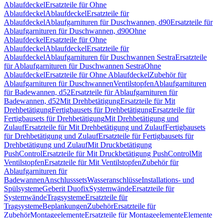
Ablaufdeckel
Ersatzteile für Ohne
Ablaufdeckel
Ablaufdeckel
Ersatzteile für
Ablaufdeckel
Ablaufgarnituren für Duschwannen, d90
Ersatzteile für
Ablaufgarnituren für Duschwannen, d90
Ohne
Ablaufdeckel
Ersatzteile für Ohne
Ablaufdeckel
Ablaufdeckel
Ersatzteile für
Ablaufdeckel
Ablaufgarnituren für Duschwannen Sestra
Ersatzteile
für Ablaufgarnituren für Duschwannen Sestra
Ohne
Ablaufdeckel
Ersatzteile für Ohne Ablaufdeckel
Zubehör für
Ablaufgarnituren für Duschwannen
Ventilstopfen
Ablaufgarnituren
für Badewannen, d52
Ersatzteile für Ablaufgarnituren für
Badewannen, d52
Mit Drehbetätigung
Ersatzteile für Mit
Drehbetätigung
Fertigbausets für Drehbetätigung
Ersatzteile für
Fertigbausets für Drehbetätigung
Mit Drehbetätigung und
Zulauf
Ersatzteile für Mit Drehbetätigung und Zulauf
Fertigbausets
für Drehbetätigung und Zulauf
Ersatzteile für Fertigbausets für
Drehbetätigung und Zulauf
Mit Druckbetätigung
PushControl
Ersatzteile für Mit Druckbetätigung PushControl
Mit
Ventilstopfen
Ersatzteile für Mit Ventilstopfen
Zubehör für
Ablaufgarnituren für
Badewannen
Anschlusssets
Wasseranschlüsse
Installations- und
Spülsysteme
Geberit Duofix
Systemwände
Ersatzteile für
Systemwände
Tragsysteme
Ersatzteile für
Tragsysteme
Beplankungen
Zubehör
Ersatzteile für
Zubehör
Montageelemente
Ersatzteile für Montageelemente
Elemente