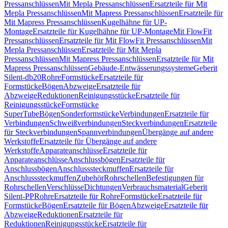
Pressanschlüssen
Mit Mepla Pressanschlüssen
Ersatzteile für Mit
Mepla Pressanschlüssen
Mit Mapress Pressanschlüssen
Ersatzteile für
Mit Mapress Pressanschlüssen
Kugelhähne für UP-
Montage
Ersatzteile für Kugelhähne für UP-Montage
Mit FlowFit
Pressanschlüssen
Ersatzteile für Mit FlowFit Pressanschlüssen
Mit
Mepla Pressanschlüssen
Ersatzteile für Mit Mepla
Pressanschlüssen
Mit Mapress Pressanschlüssen
Ersatzteile für Mit
Mapress Pressanschlüssen
Gebäude-Entwässerungssysteme
Geberit
Silent-db20
Rohre
Formstücke
Ersatzteile für
Formstücke
Bögen
Abzweige
Ersatzteile für
Abzweige
Reduktionen
Reinigungsstücke
Ersatzteile für
Reinigungsstücke
Formstücke
SuperTube
Bögen
Sonderformstücke
Verbindungen
Ersatzteile für
Verbindungen
Schweißverbindungen
Steckverbindungen
Ersatzteile
für Steckverbindungen
Spannverbindungen
Übergänge auf andere
Werkstoffe
Ersatzteile für Übergänge auf andere
Werkstoffe
Apparateanschlüsse
Ersatzteile für
Apparateanschlüsse
Anschlussbögen
Ersatzteile für
Anschlussbögen
Anschlusssteckmuffen
Ersatzteile für
Anschlusssteckmuffen
Zubehör
Rohrschellen
Befestigungen für
Rohrschellen
Verschlüsse
Dichtungen
Verbrauchsmaterial
Geberit
Silent-PP
Rohre
Ersatzteile für Rohre
Formstücke
Ersatzteile für
Formstücke
Bögen
Ersatzteile für Bögen
Abzweige
Ersatzteile für
Abzweige
Reduktionen
Ersatzteile für
Reduktionen
Reinigungsstücke
Ersatzteile für