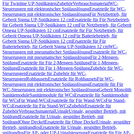
Für Twinline UP-Spülkästen
Zubehör
Verbrauchsmaterial
WC-
Steuerungen mit elektronischer Spülauslösung
Ersatzteile für WC-
Steuerungen mit elektronischer Spülauslösung
Für Netzbetrieb, für
Geberit Sigma UP-Spülkästen 12 cm
Ersatzteile für Für Netzbetrieb,
für Geberit Sigma UP-Spülkästen 12 cm
Für Netzbetrieb, für Geberit
Omega UP-Spülkästen 12 cm
Ersatzteile für Für Netzbetrieb, für
Geberit Omega UP-Spülkästen 12 cm
Für Batteriebetrieb, für
Geberit Sigma UP-Spülkästen 12 cm
Ersatzteile für Für
Batteriebetrieb, für Geberit Sigma UP-Spülkästen 12 cm
WC-
Steuerungen mit pneumatischer Spülauslösung
Ersatzteile für WC-
Steuerungen mit pneumatischer Spülauslösung
Für 2-Mengen-
Spülung
Ersatzteile für Für 2-Mengen-Spülung
Für 1-Mengen-
Spülung
Ersatzteile für Für 1-Mengen-Spülung
Zubehör für WC-
Steuerungen
Ersatzteile für Zubehör für WC-
Steuerungen
Rohbausets
Ersatzteile für Rohbausets
Für WC-
Steuerungen mit elektronischer Spülauslösung
Ersatzteile für Für
WC-Steuerungen mit elektronischer Spülauslösung
Geberit Monolith
Sanitärmodule
Sanitärmodule für WCs
Ersatzteile für Sanitärmodule
für WCs
Für Wand-WCs
Ersatzteile für Für Wand-WCs
Für Stand-
WCs
Ersatzteile für Für Stand-WCs
Zubehör
Ersatzteile für
Zubehör
Verbrauchsmaterial
Urinale
Urinale, gespülter Betrieb, mit
Spülrand
Ersatzteile für Urinale, gespülter Betrieb, mit
Spülrand
Ohne Deckel
Ersatzteile für Ohne Deckel
Urinale, gespülter
Betrieb, spülrandlos
Ersatzteile für Urinale, gespülter Betrieb,
spülrandlos
Für AP- oder UP-Urinalsteuerung
Ersatzteile für Für AP-