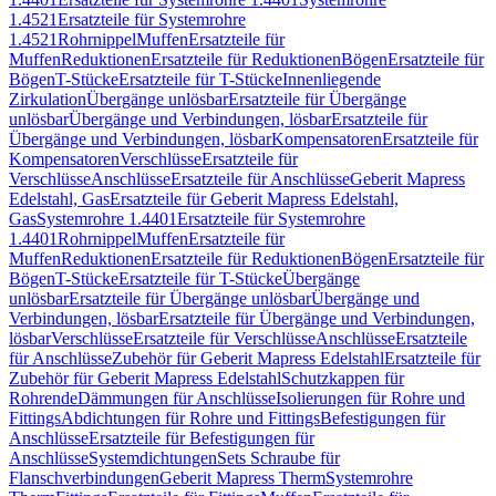
1.4521
Ersatzteile für Systemrohre
1.4521
Rohrnippel
Muffen
Ersatzteile für
Muffen
Reduktionen
Ersatzteile für Reduktionen
Bögen
Ersatzteile für
Bögen
T-Stücke
Ersatzteile für T-Stücke
Innenliegende
Zirkulation
Übergänge unlösbar
Ersatzteile für Übergänge
unlösbar
Übergänge und Verbindungen, lösbar
Ersatzteile für
Übergänge und Verbindungen, lösbar
Kompensatoren
Ersatzteile für
Kompensatoren
Verschlüsse
Ersatzteile für
Verschlüsse
Anschlüsse
Ersatzteile für Anschlüsse
Geberit Mapress
Edelstahl, Gas
Ersatzteile für Geberit Mapress Edelstahl,
Gas
Systemrohre 1.4401
Ersatzteile für Systemrohre
1.4401
Rohrnippel
Muffen
Ersatzteile für
Muffen
Reduktionen
Ersatzteile für Reduktionen
Bögen
Ersatzteile für
Bögen
T-Stücke
Ersatzteile für T-Stücke
Übergänge
unlösbar
Ersatzteile für Übergänge unlösbar
Übergänge und
Verbindungen, lösbar
Ersatzteile für Übergänge und Verbindungen,
lösbar
Verschlüsse
Ersatzteile für Verschlüsse
Anschlüsse
Ersatzteile
für Anschlüsse
Zubehör für Geberit Mapress Edelstahl
Ersatzteile für
Zubehör für Geberit Mapress Edelstahl
Schutzkappen für
Rohrende
Dämmungen für Anschlüsse
Isolierungen für Rohre und
Fittings
Abdichtungen für Rohre und Fittings
Befestigungen für
Anschlüsse
Ersatzteile für Befestigungen für
Anschlüsse
Systemdichtungen
Sets Schraube für
Flanschverbindungen
Geberit Mapress Therm
Systemrohre