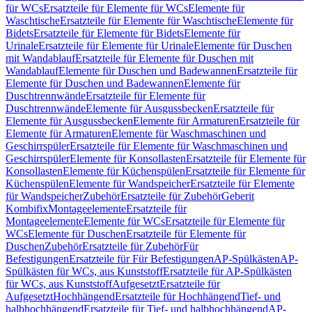
für WCs
Ersatzteile für Elemente für WCs
Elemente für
Waschtische
Ersatzteile für Elemente für Waschtische
Elemente für
Bidets
Ersatzteile für Elemente für Bidets
Elemente für
Urinale
Ersatzteile für Elemente für Urinale
Elemente für Duschen
mit Wandablauf
Ersatzteile für Elemente für Duschen mit
Wandablauf
Elemente für Duschen und Badewannen
Ersatzteile für
Elemente für Duschen und Badewannen
Elemente für
Duschtrennwände
Ersatzteile für Elemente für
Duschtrennwände
Elemente für Ausgussbecken
Ersatzteile für
Elemente für Ausgussbecken
Elemente für Armaturen
Ersatzteile für
Elemente für Armaturen
Elemente für Waschmaschinen und
Geschirrspüler
Ersatzteile für Elemente für Waschmaschinen und
Geschirrspüler
Elemente für Konsollasten
Ersatzteile für Elemente für
Konsollasten
Elemente für Küchenspülen
Ersatzteile für Elemente für
Küchenspülen
Elemente für Wandspeicher
Ersatzteile für Elemente
für Wandspeicher
Zubehör
Ersatzteile für Zubehör
Geberit
Kombifix
Montageelemente
Ersatzteile für
Montageelemente
Elemente für WCs
Ersatzteile für Elemente für
WCs
Elemente für Duschen
Ersatzteile für Elemente für
Duschen
Zubehör
Ersatzteile für Zubehör
Für
Befestigungen
Ersatzteile für Für Befestigungen
AP-Spülkästen
AP-
Spülkästen für WCs, aus Kunststoff
Ersatzteile für AP-Spülkästen
für WCs, aus Kunststoff
Aufgesetzt
Ersatzteile für
Aufgesetzt
Hochhängend
Ersatzteile für Hochhängend
Tief- und
halbhochhängend
Ersatzteile für Tief- und halbhochhängend
AP-