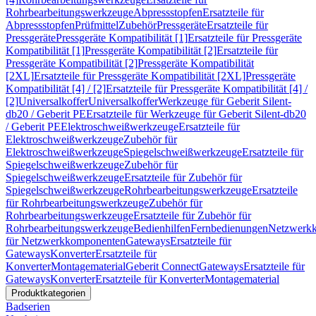
Rohrbearbeitungswerkzeuge
Abpressstopfen
Ersatzteile für
Abpressstopfen
Prüfmittel
Zubehör
Pressgeräte
Ersatzteile für
Pressgeräte
Pressgeräte Kompatibilität [1]
Ersatzteile für Pressgeräte
Kompatibilität [1]
Pressgeräte Kompatibilität [2]
Ersatzteile für
Pressgeräte Kompatibilität [2]
Pressgeräte Kompatibilität
[2XL]
Ersatzteile für Pressgeräte Kompatibilität [2XL]
Pressgeräte
Kompatibilität [4] / [2]
Ersatzteile für Pressgeräte Kompatibilität [4] /
[2]
Universalkoffer
Universalkoffer
Werkzeuge für Geberit Silent-
db20 / Geberit PE
Ersatzteile für Werkzeuge für Geberit Silent-db20
/ Geberit PE
Elektroschweißwerkzeuge
Ersatzteile für
Elektroschweißwerkzeuge
Zubehör für
Elektroschweißwerkzeuge
Spiegelschweißwerkzeuge
Ersatzteile für
Spiegelschweißwerkzeuge
Zubehör für
Spiegelschweißwerkzeuge
Ersatzteile für Zubehör für
Spiegelschweißwerkzeuge
Rohrbearbeitungswerkzeuge
Ersatzteile
für Rohrbearbeitungswerkzeuge
Zubehör für
Rohrbearbeitungswerkzeuge
Ersatzteile für Zubehör für
Rohrbearbeitungswerkzeuge
Bedienhilfen
Fernbedienungen
Netzwerk
für Netzwerkkomponenten
Gateways
Ersatzteile für
Gateways
Konverter
Ersatzteile für
Konverter
Montagematerial
Geberit Connect
Gateways
Ersatzteile für
Gateways
Konverter
Ersatzteile für Konverter
Montagematerial
Produktkategorien
Badserien