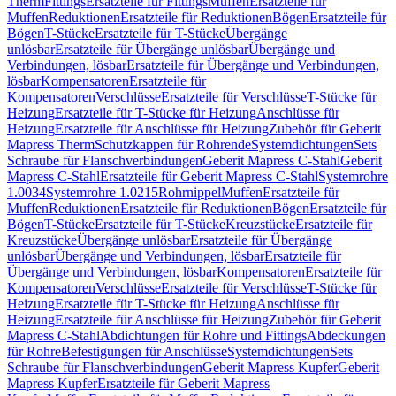
Therm
Fittings
Ersatzteile für Fittings
Muffen
Ersatzteile für
Muffen
Reduktionen
Ersatzteile für Reduktionen
Bögen
Ersatzteile für
Bögen
T-Stücke
Ersatzteile für T-Stücke
Übergänge
unlösbar
Ersatzteile für Übergänge unlösbar
Übergänge und
Verbindungen, lösbar
Ersatzteile für Übergänge und Verbindungen,
lösbar
Kompensatoren
Ersatzteile für
Kompensatoren
Verschlüsse
Ersatzteile für Verschlüsse
T-Stücke für
Heizung
Ersatzteile für T-Stücke für Heizung
Anschlüsse für
Heizung
Ersatzteile für Anschlüsse für Heizung
Zubehör für Geberit
Mapress Therm
Schutzkappen für Rohrende
Systemdichtungen
Sets
Schraube für Flanschverbindungen
Geberit Mapress C-Stahl
Geberit
Mapress C-Stahl
Ersatzteile für Geberit Mapress C-Stahl
Systemrohre
1.0034
Systemrohre 1.0215
Rohrnippel
Muffen
Ersatzteile für
Muffen
Reduktionen
Ersatzteile für Reduktionen
Bögen
Ersatzteile für
Bögen
T-Stücke
Ersatzteile für T-Stücke
Kreuzstücke
Ersatzteile für
Kreuzstücke
Übergänge unlösbar
Ersatzteile für Übergänge
unlösbar
Übergänge und Verbindungen, lösbar
Ersatzteile für
Übergänge und Verbindungen, lösbar
Kompensatoren
Ersatzteile für
Kompensatoren
Verschlüsse
Ersatzteile für Verschlüsse
T-Stücke für
Heizung
Ersatzteile für T-Stücke für Heizung
Anschlüsse für
Heizung
Ersatzteile für Anschlüsse für Heizung
Zubehör für Geberit
Mapress C-Stahl
Abdichtungen für Rohre und Fittings
Abdeckungen
für Rohre
Befestigungen für Anschlüsse
Systemdichtungen
Sets
Schraube für Flanschverbindungen
Geberit Mapress Kupfer
Geberit
Mapress Kupfer
Ersatzteile für Geberit Mapress