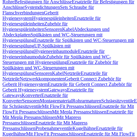
Rohre
Befestigungen für Anschlüsse
Ersatzteile für Befestigungen für
Anschlüsse
Systemdichtungen
Sets Schraube für
Flanschverbindungen
Geberit
Hygienesystem
Hygienespüleinheiten
Ersatzteile für
Hygienespüleinheiten
Zubehör für
Hygienespüleinheiten
Sensoren
Kabel
Abdeckungen und
Abdeckplatten
Spülkästen und WC-Steuerungen mit
Hygienespülung
Ersatzteile für Spülkästen und WC-Steuerungen mit
Hygienespülung
UP-Spülkästen mit
Hygienespülung
Hygieneeinbaumodule
Ersatzteile für
Hygieneeinbaumodule
Zubehör für Spülkästen und WC-
Steuerungen mit Hygienespülung
Ersatzteile für Zubehör für
Spülkästen und WC-Steuerungen mit
Hygienespülung
Sensoren
Kabel
Netzteile
Ersatzteile für
Netzteile
Netzwerkkomponenten
Geberit Connect Zubehör für
Geberit Hygienesystem
Ersatzteile für Geberit Connect Zubehör für
Geberit Hygienesystem
Gateways
Ersatzteile für
Gateways
Konverter
Ersatzteile für
Konverter
Sensoren
Montagematerial
Rohrarmaturen
Schrägsitzventile
E
für Schrägsitzventile
Mit FlowFit Pressanschlüssen
Ersatzteile für Mit
FlowFit Pressanschlüssen
Mit Mepla Pressanschlüssen
Ersatzteile für
Mit Mepla Pressanschlüssen
Mit Mapress
Pressanschlüssen
Ersatzteile für Mit Mapress
Pressanschlüssen
Probenahmeventile
Kugelhähne
Ersatzteile für
Kugelhähne
Mit FlowFit Pressanschlüssen
Ersatzteile für Mit FlowFit