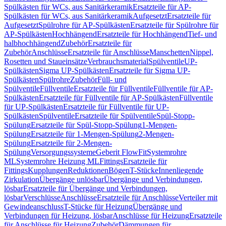
Spülkästen für WCs, aus Sanitärkeramik
Ersatzteile für AP-
Spülkästen für WCs, aus Sanitärkeramik
Aufgesetzt
Ersatzteile für
Aufgesetzt
Spülrohre für AP-Spülkästen
Ersatzteile für Spülrohre für
AP-Spülkästen
Hochhängend
Ersatzteile für Hochhängend
Tief- und
halbhochhängend
Zubehör
Ersatzteile für
Zubehör
Anschlüsse
Ersatzteile für Anschlüsse
Manschetten
Nippel,
Rosetten und Staueinsätze
Verbrauchsmaterial
Spülventile
UP-
Spülkästen
Sigma UP-Spülkästen
Ersatzteile für Sigma UP-
Spülkästen
Spülrohre
Zubehör
Füll- und
Spülventile
Füllventile
Ersatzteile für Füllventile
Füllventile für AP-
Spülkästen
Ersatzteile für Füllventile für AP-Spülkästen
Füllventile
für UP-Spülkästen
Ersatzteile für Füllventile für UP-
Spülkästen
Spülventile
Ersatzteile für Spülventile
Spül-Stopp-
Spülung
Ersatzteile für Spül-Stopp-Spülung
1-Mengen-
Spülung
Ersatzteile für 1-Mengen-Spülung
2-Mengen-
Spülung
Ersatzteile für 2-Mengen-
Spülung
Versorgungssysteme
Geberit FlowFit
Systemrohre
ML
Systemrohre Heizung ML
Fittings
Ersatzteile für
Fittings
Kupplungen
Reduktionen
Bögen
T-Stücke
Innenliegende
Zirkulation
Übergänge unlösbar
Übergänge und Verbindungen,
lösbar
Ersatzteile für Übergänge und Verbindungen,
lösbar
Verschlüsse
Anschlüsse
Ersatzteile für Anschlüsse
Verteiler mit
Gewindeanschluss
T-Stücke für Heizung
Übergänge und
Verbindungen für Heizung, lösbar
Anschlüsse für Heizung
Ersatzteile
für Anschlüsse für Heizung
Zubehör
Dämmungen für