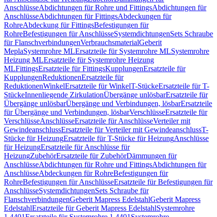
Anschlüsse
Abdichtungen für Rohre und Fittings
Abdichtungen für
Anschlüsse
Abdichtungen für Fittings
Abdeckungen für
Rohre
Abdeckung für Fittings
Befestigungen für
Rohre
Befestigungen für Anschlüsse
Systemdichtungen
Sets Schraube
für Flanschverbindungen
Verbrauchsmaterial
Geberit
Mepla
Systemrohre ML
Ersatzteile für Systemrohre ML
Systemrohre
Heizung ML
Ersatzteile für Systemrohre Heizung
ML
Fittings
Ersatzteile für Fittings
Kupplungen
Ersatzteile für
Kupplungen
Reduktionen
Ersatzteile für
Reduktionen
Winkel
Ersatzteile für Winkel
T-Stücke
Ersatzteile für T-
Stücke
Innenliegende Zirkulation
Übergänge unlösbar
Ersatzteile für
Übergänge unlösbar
Übergänge und Verbindungen, lösbar
Ersatzteile
für Übergänge und Verbindungen, lösbar
Verschlüsse
Ersatzteile für
Verschlüsse
Anschlüsse
Ersatzteile für Anschlüsse
Verteiler mit
Gewindeanschluss
Ersatzteile für Verteiler mit Gewindeanschluss
T-
Stücke für Heizung
Ersatzteile für T-Stücke für Heizung
Anschlüsse
für Heizung
Ersatzteile für Anschlüsse für
Heizung
Zubehör
Ersatzteile für Zubehör
Dämmungen für
Anschlüsse
Abdichtungen für Rohre und Fittings
Abdichtungen für
Anschlüsse
Abdeckungen für Rohre
Befestigungen für
Rohre
Befestigungen für Anschlüsse
Ersatzteile für Befestigungen für
Anschlüsse
Systemdichtungen
Sets Schraube für
Flanschverbindungen
Geberit Mapress Edelstahl
Geberit Mapress
Edelstahl
Ersatzteile für Geberit Mapress Edelstahl
Systemrohre
1.4401
Ersatzteile für Systemrohre 1.4401
Systemrohre