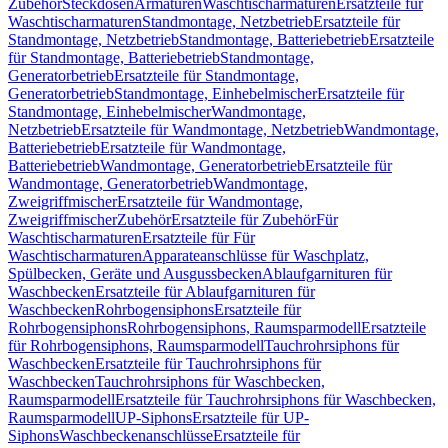
Zubehör
Steckdosen
Armaturen
Waschtischarmaturen
Ersatzteile für
Waschtischarmaturen
Standmontage, Netzbetrieb
Ersatzteile für
Standmontage, Netzbetrieb
Standmontage, Batteriebetrieb
Ersatzteile
für Standmontage, Batteriebetrieb
Standmontage,
Generatorbetrieb
Ersatzteile für Standmontage,
Generatorbetrieb
Standmontage, Einhebelmischer
Ersatzteile für
Standmontage, Einhebelmischer
Wandmontage,
Netzbetrieb
Ersatzteile für Wandmontage, Netzbetrieb
Wandmontage,
Batteriebetrieb
Ersatzteile für Wandmontage,
Batteriebetrieb
Wandmontage, Generatorbetrieb
Ersatzteile für
Wandmontage, Generatorbetrieb
Wandmontage,
Zweigriffmischer
Ersatzteile für Wandmontage,
Zweigriffmischer
Zubehör
Ersatzteile für Zubehör
Für
Waschtischarmaturen
Ersatzteile für Für
Waschtischarmaturen
Apparateanschlüsse für Waschplatz,
Spülbecken, Geräte und Ausgussbecken
Ablaufgarnituren für
Waschbecken
Ersatzteile für Ablaufgarnituren für
Waschbecken
Rohrbogensiphons
Ersatzteile für
Rohrbogensiphons
Rohrbogensiphons, Raumsparmodell
Ersatzteile
für Rohrbogensiphons, Raumsparmodell
Tauchrohrsiphons für
Waschbecken
Ersatzteile für Tauchrohrsiphons für
Waschbecken
Tauchrohrsiphons für Waschbecken,
Raumsparmodell
Ersatzteile für Tauchrohrsiphons für Waschbecken,
Raumsparmodell
UP-Siphons
Ersatzteile für UP-
Siphons
Waschbeckenanschlüsse
Ersatzteile für