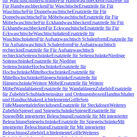
für Waschtischunterschränke
Für Handwaschbecken
Ersatzteile für
Für Handwaschbecken
Für Waschtische
Ersatzteile für Für
Waschtische
Für Doppelwaschtische
Ersatzteile für Für
Doppelwaschtische
Für Möbelwaschtische
Ersatzteile für Für
Möbelwaschtische
Für Eckhandwaschbecken
Ersatzteile für Für
Eckhandwaschbecken
Für Eckwaschtische
Ersatzteile für Für
Eckwaschtische
Waschtischplatten
Ersatzteile für
Waschtischplatten
Für Aufsatzwaschtisch Schalenform
Ersatzteile für
Für Aufsatzwaschtisch Schalenform
Für Aufsatzwaschtisch
rechteckig
Ersatzteile für Für Aufsatzwaschtisch
rechteckig
Seitenschränke
Ersatzteile für Seitenschränke
Niedrige
Seitenschränke
Ersatzteile für Niedrige
Seitenschränke
Hochschränke
Ersatzteile für
Hochschränke
Mittelhochschränke
Ersatzteile für
Mittelhochschränke
Hängeschränke
Ersatzteile für
Hängeschränke
Weitere Möbel
Ersatzteile für Weitere
Möbel
Wandablagen
Ersatzteile für Wandablagen
Zubehör
Ersatzteile
für Zubehör
Schubladeneinsätze und Ordnungsboxen
Handtuchhalter
und Handtuchhaken
Lichtelemente
Griffe
Sets
Füße
Magnettafeln
Steckdosen
Ersatzteile für Steckdosen
Weiteres
Zubehör
Spiegel und Spiegelschränke
Spiegel
Ersatzteile für
Spiegel
Mit integrierter Beleuchtung
Ersatzteile für Mit integrierter
Beleuchtung
Spiegelschränke
Ersatzteile für Spiegelschränke
Mit
integrierter Beleuchtung
Ersatzteile für Mit integrierter
Beleuchtung
Zubehör
Lichtelemente
Griffe
Weiteres