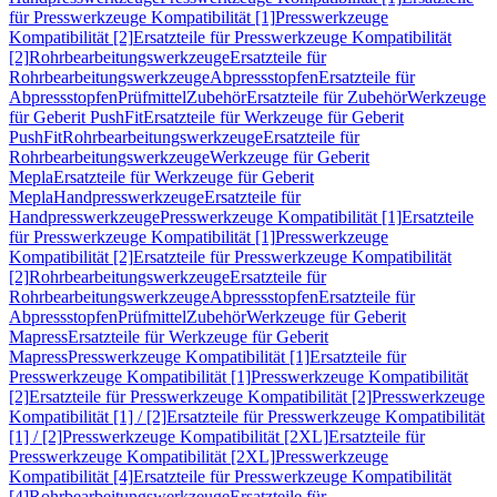
für Presswerkzeuge Kompatibilität [1]
Presswerkzeuge
Kompatibilität [2]
Ersatzteile für Presswerkzeuge Kompatibilität
[2]
Rohrbearbeitungswerkzeuge
Ersatzteile für
Rohrbearbeitungswerkzeuge
Abpressstopfen
Ersatzteile für
Abpressstopfen
Prüfmittel
Zubehör
Ersatzteile für Zubehör
Werkzeuge
für Geberit PushFit
Ersatzteile für Werkzeuge für Geberit
PushFit
Rohrbearbeitungswerkzeuge
Ersatzteile für
Rohrbearbeitungswerkzeuge
Werkzeuge für Geberit
Mepla
Ersatzteile für Werkzeuge für Geberit
Mepla
Handpresswerkzeuge
Ersatzteile für
Handpresswerkzeuge
Presswerkzeuge Kompatibilität [1]
Ersatzteile
für Presswerkzeuge Kompatibilität [1]
Presswerkzeuge
Kompatibilität [2]
Ersatzteile für Presswerkzeuge Kompatibilität
[2]
Rohrbearbeitungswerkzeuge
Ersatzteile für
Rohrbearbeitungswerkzeuge
Abpressstopfen
Ersatzteile für
Abpressstopfen
Prüfmittel
Zubehör
Werkzeuge für Geberit
Mapress
Ersatzteile für Werkzeuge für Geberit
Mapress
Presswerkzeuge Kompatibilität [1]
Ersatzteile für
Presswerkzeuge Kompatibilität [1]
Presswerkzeuge Kompatibilität
[2]
Ersatzteile für Presswerkzeuge Kompatibilität [2]
Presswerkzeuge
Kompatibilität [1] / [2]
Ersatzteile für Presswerkzeuge Kompatibilität
[1] / [2]
Presswerkzeuge Kompatibilität [2XL]
Ersatzteile für
Presswerkzeuge Kompatibilität [2XL]
Presswerkzeuge
Kompatibilität [4]
Ersatzteile für Presswerkzeuge Kompatibilität
[4]
Rohrbearbeitungswerkzeuge
Ersatzteile für