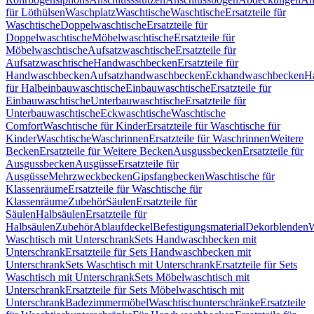
für Löthülsen
Waschplatz
Waschtische
Waschtische
Ersatzteile für
Waschtische
Doppelwaschtische
Ersatzteile für
Doppelwaschtische
Möbelwaschtische
Ersatzteile für
Möbelwaschtische
Aufsatzwaschtische
Ersatzteile für
Aufsatzwaschtische
Handwaschbecken
Ersatzteile für
Handwaschbecken
Aufsatzhandwaschbecken
Eckhandwaschbecken
H
für Halbeinbauwaschtische
Einbauwaschtische
Ersatzteile für
Einbauwaschtische
Unterbauwaschtische
Ersatzteile für
Unterbauwaschtische
Eckwaschtische
Waschtische
Comfort
Waschtische für Kinder
Ersatzteile für Waschtische für
Kinder
Waschtische
Waschrinnen
Ersatzteile für Waschrinnen
Weitere
Becken
Ersatzteile für Weitere Becken
Ausgussbecken
Ersatzteile für
Ausgussbecken
Ausgüsse
Ersatzteile für
Ausgüsse
Mehrzweckbecken
Gipsfangbecken
Waschtische für
Klassenräume
Ersatzteile für Waschtische für
Klassenräume
Zubehör
Säulen
Ersatzteile für
Säulen
Halbsäulen
Ersatzteile für
Halbsäulen
Zubehör
Ablaufdeckel
Befestigungsmaterial
Dekorblenden
W
Waschtisch mit Unterschrank
Sets Handwaschbecken mit
Unterschrank
Ersatzteile für Sets Handwaschbecken mit
Unterschrank
Sets Waschtisch mit Unterschrank
Ersatzteile für Sets
Waschtisch mit Unterschrank
Sets Möbelwaschtisch mit
Unterschrank
Ersatzteile für Sets Möbelwaschtisch mit
Unterschrank
Badezimmermöbel
Waschtischunterschränke
Ersatzteile