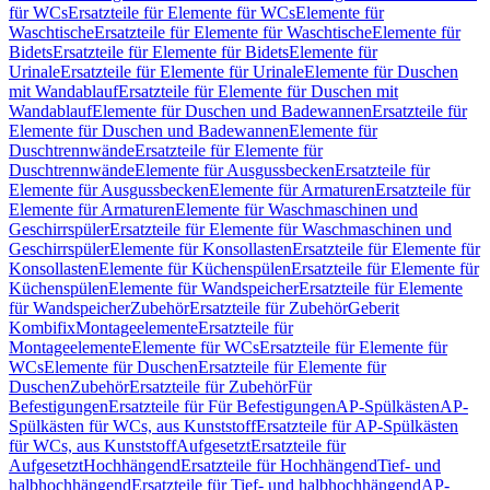
für WCs
Ersatzteile für Elemente für WCs
Elemente für
Waschtische
Ersatzteile für Elemente für Waschtische
Elemente für
Bidets
Ersatzteile für Elemente für Bidets
Elemente für
Urinale
Ersatzteile für Elemente für Urinale
Elemente für Duschen
mit Wandablauf
Ersatzteile für Elemente für Duschen mit
Wandablauf
Elemente für Duschen und Badewannen
Ersatzteile für
Elemente für Duschen und Badewannen
Elemente für
Duschtrennwände
Ersatzteile für Elemente für
Duschtrennwände
Elemente für Ausgussbecken
Ersatzteile für
Elemente für Ausgussbecken
Elemente für Armaturen
Ersatzteile für
Elemente für Armaturen
Elemente für Waschmaschinen und
Geschirrspüler
Ersatzteile für Elemente für Waschmaschinen und
Geschirrspüler
Elemente für Konsollasten
Ersatzteile für Elemente für
Konsollasten
Elemente für Küchenspülen
Ersatzteile für Elemente für
Küchenspülen
Elemente für Wandspeicher
Ersatzteile für Elemente
für Wandspeicher
Zubehör
Ersatzteile für Zubehör
Geberit
Kombifix
Montageelemente
Ersatzteile für
Montageelemente
Elemente für WCs
Ersatzteile für Elemente für
WCs
Elemente für Duschen
Ersatzteile für Elemente für
Duschen
Zubehör
Ersatzteile für Zubehör
Für
Befestigungen
Ersatzteile für Für Befestigungen
AP-Spülkästen
AP-
Spülkästen für WCs, aus Kunststoff
Ersatzteile für AP-Spülkästen
für WCs, aus Kunststoff
Aufgesetzt
Ersatzteile für
Aufgesetzt
Hochhängend
Ersatzteile für Hochhängend
Tief- und
halbhochhängend
Ersatzteile für Tief- und halbhochhängend
AP-