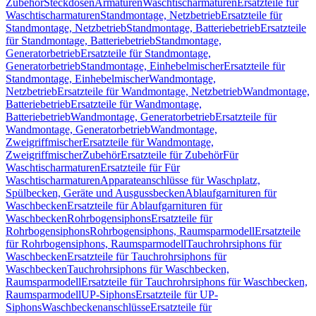
Zubehör
Steckdosen
Armaturen
Waschtischarmaturen
Ersatzteile für
Waschtischarmaturen
Standmontage, Netzbetrieb
Ersatzteile für
Standmontage, Netzbetrieb
Standmontage, Batteriebetrieb
Ersatzteile
für Standmontage, Batteriebetrieb
Standmontage,
Generatorbetrieb
Ersatzteile für Standmontage,
Generatorbetrieb
Standmontage, Einhebelmischer
Ersatzteile für
Standmontage, Einhebelmischer
Wandmontage,
Netzbetrieb
Ersatzteile für Wandmontage, Netzbetrieb
Wandmontage,
Batteriebetrieb
Ersatzteile für Wandmontage,
Batteriebetrieb
Wandmontage, Generatorbetrieb
Ersatzteile für
Wandmontage, Generatorbetrieb
Wandmontage,
Zweigriffmischer
Ersatzteile für Wandmontage,
Zweigriffmischer
Zubehör
Ersatzteile für Zubehör
Für
Waschtischarmaturen
Ersatzteile für Für
Waschtischarmaturen
Apparateanschlüsse für Waschplatz,
Spülbecken, Geräte und Ausgussbecken
Ablaufgarnituren für
Waschbecken
Ersatzteile für Ablaufgarnituren für
Waschbecken
Rohrbogensiphons
Ersatzteile für
Rohrbogensiphons
Rohrbogensiphons, Raumsparmodell
Ersatzteile
für Rohrbogensiphons, Raumsparmodell
Tauchrohrsiphons für
Waschbecken
Ersatzteile für Tauchrohrsiphons für
Waschbecken
Tauchrohrsiphons für Waschbecken,
Raumsparmodell
Ersatzteile für Tauchrohrsiphons für Waschbecken,
Raumsparmodell
UP-Siphons
Ersatzteile für UP-
Siphons
Waschbeckenanschlüsse
Ersatzteile für