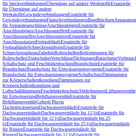
für Steckverbindungen
Übergänge auf andere Werkstoffe
Ersatzteile
für Übergänge auf andere
Werkstoffe
Gewindeverbindungen
Ersatzteile für
Gewindeverbindungen
Flanschverbindungen
Bundbüchsen
Apparatean
für Apparateanschlüsse
Anschlussbögen
Ersatzteile für
Anschlussbögen
Anschlussmuffen
Ersatzteile für
Anschlussmuffen
Anschlussstutzen
Ersatzteile für
Anschlussstutzen
Fertigabläufe
Ersatzteile für
Fertigabläufe
Schneckensiphons
Ersatzteile für
Schneckensiphons
Zubehör
Rohrschellen
Befestigungen für
Rohrschellen
Tragschalen
Verschlüsse
Dichtungen
Bauschutze
Verbrauc
Schallschutz und Feuchtigkeitsschutz
Brandschutz
Ersatzteile für
Brandschutz
Brandschutz für Entwässerungssysteme
Ersatzteile für
Brandschutz für Entwässerungssysteme
Schallschutz
Dämmungen
zur Körperschallentkopplung
Dämmungen zur
Körperschallentkopplung und
Luftschalldämmung
Feuchtigkeitsschutz
Abdichtungen
Lüftungsventile
für Entwässerung
Belüftungsventile
Ersatzteile für
Belüftungsventile
Geberit Pluvia
Dachentwässerung
Dachwassereinläufe
Ersatzteile für
Dachwassereinläufe
Dachwassereinläufe bis 12 l/s
Ersatzteile für
Dachwassereinläufe bis 12 l/s
Dachwassereinläufe bis 25
l/s
Ersatzteile für Dachwassereinläufe bis 25 l/s
Dachwassereinläufe
für Rinnen
Ersatzteile für Dachwassereinläufe für
Rinnen
Dachwassereinläufe bis 12 l/s
Ersatzteile für