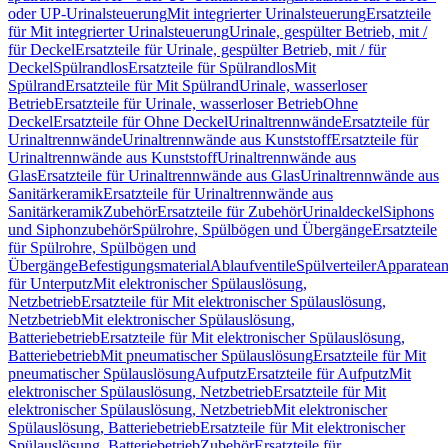
oder UP-Urinalsteuerung
Mit integrierter Urinalsteuerung
Ersatzteile
für Mit integrierter Urinalsteuerung
Urinale, gespülter Betrieb, mit /
für Deckel
Ersatzteile für Urinale, gespülter Betrieb, mit / für
Deckel
Spülrandlos
Ersatzteile für Spülrandlos
Mit
Spülrand
Ersatzteile für Mit Spülrand
Urinale, wasserloser
Betrieb
Ersatzteile für Urinale, wasserloser Betrieb
Ohne
Deckel
Ersatzteile für Ohne Deckel
Urinaltrennwände
Ersatzteile für
Urinaltrennwände
Urinaltrennwände aus Kunststoff
Ersatzteile für
Urinaltrennwände aus Kunststoff
Urinaltrennwände aus
Glas
Ersatzteile für Urinaltrennwände aus Glas
Urinaltrennwände aus
Sanitärkeramik
Ersatzteile für Urinaltrennwände aus
Sanitärkeramik
Zubehör
Ersatzteile für Zubehör
Urinaldeckel
Siphons
und Siphonzubehör
Spülrohre, Spülbögen und Übergänge
Ersatzteile
für Spülrohre, Spülbögen und
Übergänge
Befestigungsmaterial
Ablaufventile
Spülverteiler
Apparatean
für Unterputz
Mit elektronischer Spülauslösung,
Netzbetrieb
Ersatzteile für Mit elektronischer Spülauslösung,
Netzbetrieb
Mit elektronischer Spülauslösung,
Batteriebetrieb
Ersatzteile für Mit elektronischer Spülauslösung,
Batteriebetrieb
Mit pneumatischer Spülauslösung
Ersatzteile für Mit
pneumatischer Spülauslösung
Aufputz
Ersatzteile für Aufputz
Mit
elektronischer Spülauslösung, Netzbetrieb
Ersatzteile für Mit
elektronischer Spülauslösung, Netzbetrieb
Mit elektronischer
Spülauslösung, Batteriebetrieb
Ersatzteile für Mit elektronischer
Spülauslösung, Batteriebetrieb
Zubehör
Ersatzteile für