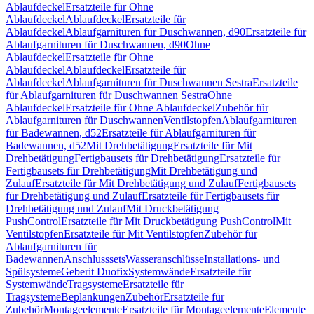
Ablaufdeckel
Ersatzteile für Ohne
Ablaufdeckel
Ablaufdeckel
Ersatzteile für
Ablaufdeckel
Ablaufgarnituren für Duschwannen, d90
Ersatzteile für
Ablaufgarnituren für Duschwannen, d90
Ohne
Ablaufdeckel
Ersatzteile für Ohne
Ablaufdeckel
Ablaufdeckel
Ersatzteile für
Ablaufdeckel
Ablaufgarnituren für Duschwannen Sestra
Ersatzteile
für Ablaufgarnituren für Duschwannen Sestra
Ohne
Ablaufdeckel
Ersatzteile für Ohne Ablaufdeckel
Zubehör für
Ablaufgarnituren für Duschwannen
Ventilstopfen
Ablaufgarnituren
für Badewannen, d52
Ersatzteile für Ablaufgarnituren für
Badewannen, d52
Mit Drehbetätigung
Ersatzteile für Mit
Drehbetätigung
Fertigbausets für Drehbetätigung
Ersatzteile für
Fertigbausets für Drehbetätigung
Mit Drehbetätigung und
Zulauf
Ersatzteile für Mit Drehbetätigung und Zulauf
Fertigbausets
für Drehbetätigung und Zulauf
Ersatzteile für Fertigbausets für
Drehbetätigung und Zulauf
Mit Druckbetätigung
PushControl
Ersatzteile für Mit Druckbetätigung PushControl
Mit
Ventilstopfen
Ersatzteile für Mit Ventilstopfen
Zubehör für
Ablaufgarnituren für
Badewannen
Anschlusssets
Wasseranschlüsse
Installations- und
Spülsysteme
Geberit Duofix
Systemwände
Ersatzteile für
Systemwände
Tragsysteme
Ersatzteile für
Tragsysteme
Beplankungen
Zubehör
Ersatzteile für
Zubehör
Montageelemente
Ersatzteile für Montageelemente
Elemente