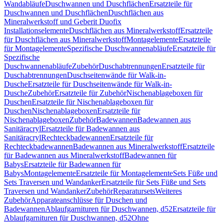
Wandabläufe
Duschwannen und Duschflächen
Ersatzteile für
Duschwannen und Duschflächen
Duschflächen aus
Mineralwerkstoff und Geberit Duofix
Installationselemente
Duschflächen aus Mineralwerkstoff
Ersatzteile
für Duschflächen aus Mineralwerkstoff
Montagelemente
Ersatzteile
für Montagelemente
Spezifische Duschwannenabläufe
Ersatzteile für
Spezifische
Duschwannenabläufe
Zubehör
Duschabtrennungen
Ersatzteile für
Duschabtrennungen
Duschseitenwände für Walk-in-
Dusche
Ersatzteile für Duschseitenwände für Walk-in-
Dusche
Zubehör
Ersatzteile für Zubehör
Nischenablageboxen für
Duschen
Ersatzteile für Nischenablageboxen für
Duschen
Nischenablageboxen
Ersatzteile für
Nischenablageboxen
Zubehör
Badewannen
Badewannen aus
Sanitäracryl
Ersatzteile für Badewannen aus
Sanitäracryl
Rechteckbadewannen
Ersatzteile für
Rechteckbadewannen
Badewannen aus Mineralwerkstoff
Ersatzteile
für Badewannen aus Mineralwerkstoff
Badewannen für
Babys
Ersatzteile für Badewannen für
Babys
Montagelemente
Ersatzteile für Montagelemente
Sets Füße und
Sets Traversen und Wandanker
Ersatzteile für Sets Füße und Sets
Traversen und Wandanker
Zubehör
Reparatursets
Weiteres
Zubehör
Apparateanschlüsse für Duschen und
Badewannen
Ablaufgarnituren für Duschwannen, d52
Ersatzteile für
Ablaufgarnituren für Duschwannen, d52
Ohne