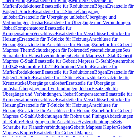
Therm
Fittings
Ersatzteile für Fittings
Muffen
Ersatzteile für
Muffen
Reduktionen
Ersatzteile für Reduktionen
Bögen
Ersatzteile für
Bögen
T-Stücke
Ersatzteile für T-Stücke
Übergänge
unlösbar
Ersatzteile für Übergänge unlösbar
Übergänge und
Verbindungen, lösbar
Ersatzteile für Übergänge und Verbindungen,
lösbar
Kompensatoren
Ersatzteile für
Kompensatoren
Verschlüsse
Ersatzteile für Verschlüsse
T-Stücke für
Heizung
Ersatzteile für T-Stücke für Heizung
Anschlüsse für
Heizung
Ersatzteile für Anschlüsse für Heizung
Zubehör für Geberit
Mapress Therm
Schutzkappen für Rohrende
Systemdichtungen
Sets
Schraube für Flanschverbindungen
Geberit Mapress C-Stahl
Geberit
Mapress C-Stahl
Ersatzteile für Geberit Mapress C-Stahl
Systemrohre
1.0034
Systemrohre 1.0215
Rohrnippel
Muffen
Ersatzteile für
Muffen
Reduktionen
Ersatzteile für Reduktionen
Bögen
Ersatzteile für
Bögen
T-Stücke
Ersatzteile für T-Stücke
Kreuzstücke
Ersatzteile für
Kreuzstücke
Übergänge unlösbar
Ersatzteile für Übergänge
unlösbar
Übergänge und Verbindungen, lösbar
Ersatzteile für
Übergänge und Verbindungen, lösbar
Kompensatoren
Ersatzteile für
Kompensatoren
Verschlüsse
Ersatzteile für Verschlüsse
T-Stücke für
Heizung
Ersatzteile für T-Stücke für Heizung
Anschlüsse für
Heizung
Ersatzteile für Anschlüsse für Heizung
Zubehör für Geberit
Mapress C-Stahl
Abdichtungen für Rohre und Fittings
Abdeckungen
für Rohre
Befestigungen für Anschlüsse
Systemdichtungen
Sets
Schraube für Flanschverbindungen
Geberit Mapress Kupfer
Geberit
Mapress Kupfer
Ersatzteile für Geberit Mapress