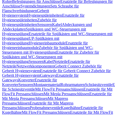
Rohre
Befestigungen für Anschlüsse
Ersatzteile für Befestigungen für
Anschlüsse
Systemdichtungen
Sets Schraube für
Flanschverbindungen
Geberit
Hygienesystem
Hygienespüleinheiten
Ersatzteile für
Hygienespüleinheiten
Zubehör für
Hygienespüleinheiten
Sensoren
Kabel
Abdeckungen und
Abdeckplatten
Spülkästen und WC-Steuerungen mit
Hygienespülung
Ersatzteile für Spülkästen und WC-Steuerungen mit
Hygienespülung
UP-Spülkästen mit
Hygienespülung
Hygieneeinbaumodule
Ersatzteile für
Hygieneeinbaumodule
Zubehör für Spülkästen und WC-
Steuerungen mit Hygienespülung
Ersatzteile für Zubehör für
Spülkästen und WC-Steuerungen mit
Hygienespülung
Sensoren
Kabel
Netzteile
Ersatzteile für
Netzteile
Netzwerkkomponenten
Geberit Connect Zubehör für
Geberit Hygienesystem
Ersatzteile für Geberit Connect Zubehör für
Geberit Hygienesystem
Gateways
Ersatzteile für
Gateways
Konverter
Ersatzteile für
Konverter
Sensoren
Montagematerial
Rohrarmaturen
Schrägsitzventile
E
für Schrägsitzventile
Mit FlowFit Pressanschlüssen
Ersatzteile für Mit
FlowFit Pressanschlüssen
Mit Mepla Pressanschlüssen
Ersatzteile für
Mit Mepla Pressanschlüssen
Mit Mapress
Pressanschlüssen
Ersatzteile für Mit Mapress
Pressanschlüssen
Probenahmeventile
Kugelhähne
Ersatzteile für
Kugelhähne
Mit FlowFit Pressanschlüssen
Ersatzteile für Mit FlowFit