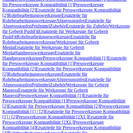
für Presswerkzeuge Kompatibilität [1]
Presswerkzeuge
Kompatibilität [2]
Ersatzteile für Presswerkzeuge Kompatibilität
[2]
Rohrbearbeitungswerkzeuge
Ersatzteile für
Rohrbearbeitungswerkzeuge
Abpressstopfen
Ersatzteile für
Abpressstopfen
Prüfmittel
Zubehör
Ersatzteile für Zubehör
Werkzeuge
für Geberit PushFit
Ersatzteile für Werkzeuge für Geberit
PushFit
Rohrbearbeitungswerkzeuge
Ersatzteile für
Rohrbearbeitungswerkzeuge
Werkzeuge für Geberit
Mepla
Ersatzteile für Werkzeuge für Geberit
Mepla
Handpresswerkzeuge
Ersatzteile für
Handpresswerkzeuge
Presswerkzeuge Kompatibilität [1]
Ersatzteile
für Presswerkzeuge Kompatibilität [1]
Presswerkzeuge
Kompatibilität [2]
Ersatzteile für Presswerkzeuge Kompatibilität
[2]
Rohrbearbeitungswerkzeuge
Ersatzteile für
Rohrbearbeitungswerkzeuge
Abpressstopfen
Ersatzteile für
Abpressstopfen
Prüfmittel
Zubehör
Werkzeuge für Geberit
Mapress
Ersatzteile für Werkzeuge für Geberit
Mapress
Presswerkzeuge Kompatibilität [1]
Ersatzteile für
Presswerkzeuge Kompatibilität [1]
Presswerkzeuge Kompatibilität
[2]
Ersatzteile für Presswerkzeuge Kompatibilität [2]
Presswerkzeuge
Kompatibilität [1] / [2]
Ersatzteile für Presswerkzeuge Kompatibilität
[1] / [2]
Presswerkzeuge Kompatibilität [2XL]
Ersatzteile für
Presswerkzeuge Kompatibilität [2XL]
Presswerkzeuge
Kompatibilität [4]
Ersatzteile für Presswerkzeuge Kompatibilität
[4]
Rohrbearbeitungswerkzeuge
Ersatzteile für