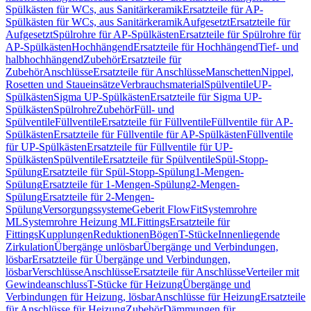
Spülkästen für WCs, aus Sanitärkeramik
Ersatzteile für AP-
Spülkästen für WCs, aus Sanitärkeramik
Aufgesetzt
Ersatzteile für
Aufgesetzt
Spülrohre für AP-Spülkästen
Ersatzteile für Spülrohre für
AP-Spülkästen
Hochhängend
Ersatzteile für Hochhängend
Tief- und
halbhochhängend
Zubehör
Ersatzteile für
Zubehör
Anschlüsse
Ersatzteile für Anschlüsse
Manschetten
Nippel,
Rosetten und Staueinsätze
Verbrauchsmaterial
Spülventile
UP-
Spülkästen
Sigma UP-Spülkästen
Ersatzteile für Sigma UP-
Spülkästen
Spülrohre
Zubehör
Füll- und
Spülventile
Füllventile
Ersatzteile für Füllventile
Füllventile für AP-
Spülkästen
Ersatzteile für Füllventile für AP-Spülkästen
Füllventile
für UP-Spülkästen
Ersatzteile für Füllventile für UP-
Spülkästen
Spülventile
Ersatzteile für Spülventile
Spül-Stopp-
Spülung
Ersatzteile für Spül-Stopp-Spülung
1-Mengen-
Spülung
Ersatzteile für 1-Mengen-Spülung
2-Mengen-
Spülung
Ersatzteile für 2-Mengen-
Spülung
Versorgungssysteme
Geberit FlowFit
Systemrohre
ML
Systemrohre Heizung ML
Fittings
Ersatzteile für
Fittings
Kupplungen
Reduktionen
Bögen
T-Stücke
Innenliegende
Zirkulation
Übergänge unlösbar
Übergänge und Verbindungen,
lösbar
Ersatzteile für Übergänge und Verbindungen,
lösbar
Verschlüsse
Anschlüsse
Ersatzteile für Anschlüsse
Verteiler mit
Gewindeanschluss
T-Stücke für Heizung
Übergänge und
Verbindungen für Heizung, lösbar
Anschlüsse für Heizung
Ersatzteile
für Anschlüsse für Heizung
Zubehör
Dämmungen für