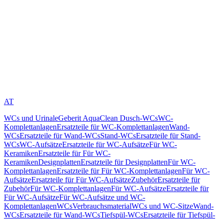
AT
WCs und Urinale
Geberit AquaClean Dusch-WCs
WC-
Komplettanlagen
Ersatzteile für WC-Komplettanlagen
Wand-
WCs
Ersatzteile für Wand-WCs
Stand-WCs
Ersatzteile für Stand-
WCs
WC-Aufsätze
Ersatzteile für WC-Aufsätze
Für WC-
Keramiken
Ersatzteile für Für WC-
Keramiken
Designplatten
Ersatzteile für Designplatten
Für WC-
Komplettanlagen
Ersatzteile für Für WC-Komplettanlagen
Für WC-
Aufsätze
Ersatzteile für Für WC-Aufsätze
Zubehör
Ersatzteile für
Zubehör
Für WC-Komplettanlagen
Für WC-Aufsätze
Ersatzteile für
Für WC-Aufsätze
Für WC-Aufsätze und WC-
Komplettanlagen
WCs
Verbrauchsmaterial
WCs und WC-Sitze
Wand-
WCs
Ersatzteile für Wand-WCs
Tiefspül-WCs
Ersatzteile für Tiefspül-