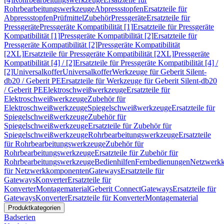
Rohrbearbeitungswerkzeuge
Abpressstopfen
Ersatzteile für
Abpressstopfen
Prüfmittel
Zubehör
Pressgeräte
Ersatzteile für
Pressgeräte
Pressgeräte Kompatibilität [1]
Ersatzteile für Pressgeräte
Kompatibilität [1]
Pressgeräte Kompatibilität [2]
Ersatzteile für
Pressgeräte Kompatibilität [2]
Pressgeräte Kompatibilität
[2XL]
Ersatzteile für Pressgeräte Kompatibilität [2XL]
Pressgeräte
Kompatibilität [4] / [2]
Ersatzteile für Pressgeräte Kompatibilität [4] /
[2]
Universalkoffer
Universalkoffer
Werkzeuge für Geberit Silent-
db20 / Geberit PE
Ersatzteile für Werkzeuge für Geberit Silent-db20
/ Geberit PE
Elektroschweißwerkzeuge
Ersatzteile für
Elektroschweißwerkzeuge
Zubehör für
Elektroschweißwerkzeuge
Spiegelschweißwerkzeuge
Ersatzteile für
Spiegelschweißwerkzeuge
Zubehör für
Spiegelschweißwerkzeuge
Ersatzteile für Zubehör für
Spiegelschweißwerkzeuge
Rohrbearbeitungswerkzeuge
Ersatzteile
für Rohrbearbeitungswerkzeuge
Zubehör für
Rohrbearbeitungswerkzeuge
Ersatzteile für Zubehör für
Rohrbearbeitungswerkzeuge
Bedienhilfen
Fernbedienungen
Netzwerk
für Netzwerkkomponenten
Gateways
Ersatzteile für
Gateways
Konverter
Ersatzteile für
Konverter
Montagematerial
Geberit Connect
Gateways
Ersatzteile für
Gateways
Konverter
Ersatzteile für Konverter
Montagematerial
Produktkategorien
Badserien