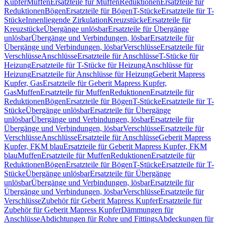
Kupfer
Muffen
Ersatzteile für Muffen
Reduktionen
Ersatzteile für
Reduktionen
Bögen
Ersatzteile für Bögen
T-Stücke
Ersatzteile für T-
Stücke
Innenliegende Zirkulation
Kreuzstücke
Ersatzteile für
Kreuzstücke
Übergänge unlösbar
Ersatzteile für Übergänge
unlösbar
Übergänge und Verbindungen, lösbar
Ersatzteile für
Übergänge und Verbindungen, lösbar
Verschlüsse
Ersatzteile für
Verschlüsse
Anschlüsse
Ersatzteile für Anschlüsse
T-Stücke für
Heizung
Ersatzteile für T-Stücke für Heizung
Anschlüsse für
Heizung
Ersatzteile für Anschlüsse für Heizung
Geberit Mapress
Kupfer, Gas
Ersatzteile für Geberit Mapress Kupfer,
Gas
Muffen
Ersatzteile für Muffen
Reduktionen
Ersatzteile für
Reduktionen
Bögen
Ersatzteile für Bögen
T-Stücke
Ersatzteile für T-
Stücke
Übergänge unlösbar
Ersatzteile für Übergänge
unlösbar
Übergänge und Verbindungen, lösbar
Ersatzteile für
Übergänge und Verbindungen, lösbar
Verschlüsse
Ersatzteile für
Verschlüsse
Anschlüsse
Ersatzteile für Anschlüsse
Geberit Mapress
Kupfer, FKM blau
Ersatzteile für Geberit Mapress Kupfer, FKM
blau
Muffen
Ersatzteile für Muffen
Reduktionen
Ersatzteile für
Reduktionen
Bögen
Ersatzteile für Bögen
T-Stücke
Ersatzteile für T-
Stücke
Übergänge unlösbar
Ersatzteile für Übergänge
unlösbar
Übergänge und Verbindungen, lösbar
Ersatzteile für
Übergänge und Verbindungen, lösbar
Verschlüsse
Ersatzteile für
Verschlüsse
Zubehör für Geberit Mapress Kupfer
Ersatzteile für
Zubehör für Geberit Mapress Kupfer
Dämmungen für
Anschlüsse
Abdichtungen für Rohre und Fittings
Abdeckungen für