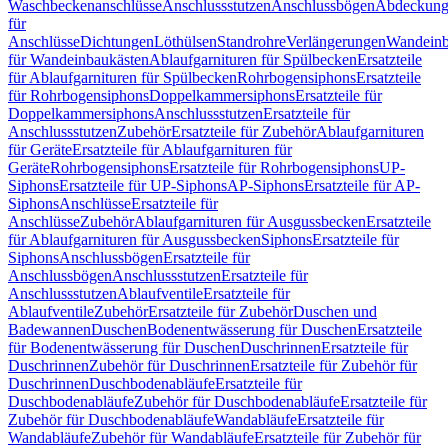
Waschbeckenanschlüsse
Anschlussstutzen
Anschlussbögen
Abdeckung
für
Anschlüsse
Dichtungen
Löthülsen
Standrohre
Verlängerungen
Wandeinb
für Wandeinbaukästen
Ablaufgarnituren für Spülbecken
Ersatzteile
für Ablaufgarnituren für Spülbecken
Rohrbogensiphons
Ersatzteile
für Rohrbogensiphons
Doppelkammersiphons
Ersatzteile für
Doppelkammersiphons
Anschlussstutzen
Ersatzteile für
Anschlussstutzen
Zubehör
Ersatzteile für Zubehör
Ablaufgarnituren
für Geräte
Ersatzteile für Ablaufgarnituren für
Geräte
Rohrbogensiphons
Ersatzteile für Rohrbogensiphons
UP-
Siphons
Ersatzteile für UP-Siphons
AP-Siphons
Ersatzteile für AP-
Siphons
Anschlüsse
Ersatzteile für
Anschlüsse
Zubehör
Ablaufgarnituren für Ausgussbecken
Ersatzteile
für Ablaufgarnituren für Ausgussbecken
Siphons
Ersatzteile für
Siphons
Anschlussbögen
Ersatzteile für
Anschlussbögen
Anschlussstutzen
Ersatzteile für
Anschlussstutzen
Ablaufventile
Ersatzteile für
Ablaufventile
Zubehör
Ersatzteile für Zubehör
Duschen und
Badewannen
Duschen
Bodenentwässerung für Duschen
Ersatzteile
für Bodenentwässerung für Duschen
Duschrinnen
Ersatzteile für
Duschrinnen
Zubehör für Duschrinnen
Ersatzteile für Zubehör für
Duschrinnen
Duschbodenabläufe
Ersatzteile für
Duschbodenabläufe
Zubehör für Duschbodenabläufe
Ersatzteile für
Zubehör für Duschbodenabläufe
Wandabläufe
Ersatzteile für
Wandabläufe
Zubehör für Wandabläufe
Ersatzteile für Zubehör für