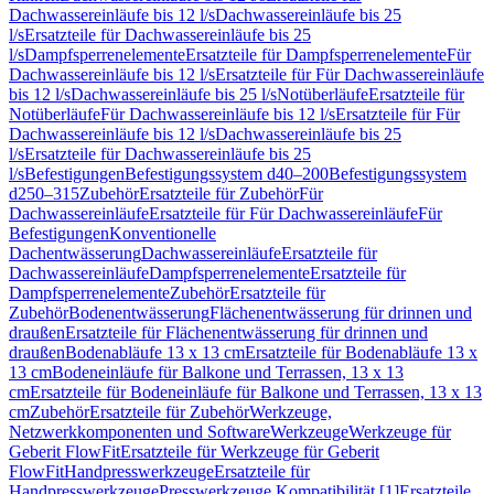
Dachwassereinläufe bis 12 l/s
Dachwassereinläufe bis 25
l/s
Ersatzteile für Dachwassereinläufe bis 25
l/s
Dampfsperrenelemente
Ersatzteile für Dampfsperrenelemente
Für
Dachwassereinläufe bis 12 l/s
Ersatzteile für Für Dachwassereinläufe
bis 12 l/s
Dachwassereinläufe bis 25 l/s
Notüberläufe
Ersatzteile für
Notüberläufe
Für Dachwassereinläufe bis 12 l/s
Ersatzteile für Für
Dachwassereinläufe bis 12 l/s
Dachwassereinläufe bis 25
l/s
Ersatzteile für Dachwassereinläufe bis 25
l/s
Befestigungen
Befestigungssystem d40–200
Befestigungssystem
d250–315
Zubehör
Ersatzteile für Zubehör
Für
Dachwassereinläufe
Ersatzteile für Für Dachwassereinläufe
Für
Befestigungen
Konventionelle
Dachentwässerung
Dachwassereinläufe
Ersatzteile für
Dachwassereinläufe
Dampfsperrenelemente
Ersatzteile für
Dampfsperrenelemente
Zubehör
Ersatzteile für
Zubehör
Bodenentwässerung
Flächenentwässerung für drinnen und
draußen
Ersatzteile für Flächenentwässerung für drinnen und
draußen
Bodenabläufe 13 x 13 cm
Ersatzteile für Bodenabläufe 13 x
13 cm
Bodeneinläufe für Balkone und Terrassen, 13 x 13
cm
Ersatzteile für Bodeneinläufe für Balkone und Terrassen, 13 x 13
cm
Zubehör
Ersatzteile für Zubehör
Werkzeuge,
Netzwerkkomponenten und Software
Werkzeuge
Werkzeuge für
Geberit FlowFit
Ersatzteile für Werkzeuge für Geberit
FlowFit
Handpresswerkzeuge
Ersatzteile für
Handpresswerkzeuge
Presswerkzeuge Kompatibilität [1]
Ersatzteile