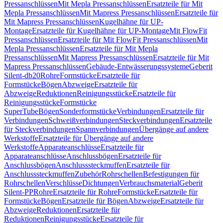
Pressanschlüssen
Mit Mepla Pressanschlüssen
Ersatzteile für Mit
Mepla Pressanschlüssen
Mit Mapress Pressanschlüssen
Ersatzteile für
Mit Mapress Pressanschlüssen
Kugelhähne für UP-
Montage
Ersatzteile für Kugelhähne für UP-Montage
Mit FlowFit
Pressanschlüssen
Ersatzteile für Mit FlowFit Pressanschlüssen
Mit
Mepla Pressanschlüssen
Ersatzteile für Mit Mepla
Pressanschlüssen
Mit Mapress Pressanschlüssen
Ersatzteile für Mit
Mapress Pressanschlüssen
Gebäude-Entwässerungssysteme
Geberit
Silent-db20
Rohre
Formstücke
Ersatzteile für
Formstücke
Bögen
Abzweige
Ersatzteile für
Abzweige
Reduktionen
Reinigungsstücke
Ersatzteile für
Reinigungsstücke
Formstücke
SuperTube
Bögen
Sonderformstücke
Verbindungen
Ersatzteile für
Verbindungen
Schweißverbindungen
Steckverbindungen
Ersatzteile
für Steckverbindungen
Spannverbindungen
Übergänge auf andere
Werkstoffe
Ersatzteile für Übergänge auf andere
Werkstoffe
Apparateanschlüsse
Ersatzteile für
Apparateanschlüsse
Anschlussbögen
Ersatzteile für
Anschlussbögen
Anschlusssteckmuffen
Ersatzteile für
Anschlusssteckmuffen
Zubehör
Rohrschellen
Befestigungen für
Rohrschellen
Verschlüsse
Dichtungen
Verbrauchsmaterial
Geberit
Silent-PP
Rohre
Ersatzteile für Rohre
Formstücke
Ersatzteile für
Formstücke
Bögen
Ersatzteile für Bögen
Abzweige
Ersatzteile für
Abzweige
Reduktionen
Ersatzteile für
Reduktionen
Reinigungsstücke
Ersatzteile für