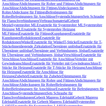
Anschlüsse
Abdichtungen für Rohre und Fittings
Abdichtungen für
Anschlüsse
Abdichtungen für Fittings
Abdeckungen für
Rohre
Abdeckung für Fittings
Befestigungen für
Rohre
Befestigungen für Anschlüsse
Systemdichtungen
Sets Schraube
für Flanschverbindungen
Verbrauchsmaterial
Geberit
Mepla
Systemrohre ML
Ersatzteile für Systemrohre ML
Systemrohre
Heizung ML
Ersatzteile für Systemrohre Heizung
ML
Fittings
Ersatzteile für Fittings
Kupplungen
Ersatzteile für
Kupplungen
Reduktionen
Ersatzteile für
Reduktionen
Winkel
Ersatzteile für Winkel
T-Stücke
Ersatzteile für T-
Stücke
Innenliegende Zirkulation
Übergänge unlösbar
Ersatzteile für
Übergänge unlösbar
Übergänge und Verbindungen, lösbar
Ersatzteile
für Übergänge und Verbindungen, lösbar
Verschlüsse
Ersatzteile für
Verschlüsse
Anschlüsse
Ersatzteile für Anschlüsse
Verteiler mit
Gewindeanschluss
Ersatzteile für Verteiler mit Gewindeanschluss
T-
Stücke für Heizung
Ersatzteile für T-Stücke für Heizung
Anschlüsse
für Heizung
Ersatzteile für Anschlüsse für
Heizung
Zubehör
Ersatzteile für Zubehör
Dämmungen für
Anschlüsse
Abdichtungen für Rohre und Fittings
Abdichtungen für
Anschlüsse
Abdeckungen für Rohre
Befestigungen für
Rohre
Befestigungen für Anschlüsse
Ersatzteile für Befestigungen für
Anschlüsse
Systemdichtungen
Sets Schraube für
Flanschverbindungen
Geberit Mapress Edelstahl
Geberit Mapress
Edelstahl
Ersatzteile für Geberit Mapress Edelstahl
Systemrohre
1.4401
Ersatzteile für Systemrohre 1.4401
Systemrohre