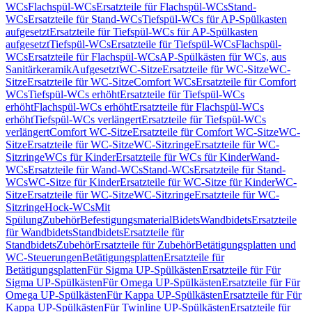
WCs
Flachspül-WCs
Ersatzteile für Flachspül-WCs
Stand-
WCs
Ersatzteile für Stand-WCs
Tiefspül-WCs für AP-Spülkasten
aufgesetzt
Ersatzteile für Tiefspül-WCs für AP-Spülkasten
aufgesetzt
Tiefspül-WCs
Ersatzteile für Tiefspül-WCs
Flachspül-
WCs
Ersatzteile für Flachspül-WCs
AP-Spülkästen für WCs, aus
Sanitärkeramik
Aufgesetzt
WC-Sitze
Ersatzteile für WC-Sitze
WC-
Sitze
Ersatzteile für WC-Sitze
Comfort WCs
Ersatzteile für Comfort
WCs
Tiefspül-WCs erhöht
Ersatzteile für Tiefspül-WCs
erhöht
Flachspül-WCs erhöht
Ersatzteile für Flachspül-WCs
erhöht
Tiefspül-WCs verlängert
Ersatzteile für Tiefspül-WCs
verlängert
Comfort WC-Sitze
Ersatzteile für Comfort WC-Sitze
WC-
Sitze
Ersatzteile für WC-Sitze
WC-Sitzringe
Ersatzteile für WC-
Sitzringe
WCs für Kinder
Ersatzteile für WCs für Kinder
Wand-
WCs
Ersatzteile für Wand-WCs
Stand-WCs
Ersatzteile für Stand-
WCs
WC-Sitze für Kinder
Ersatzteile für WC-Sitze für Kinder
WC-
Sitze
Ersatzteile für WC-Sitze
WC-Sitzringe
Ersatzteile für WC-
Sitzringe
Hock-WCs
Mit
Spülung
Zubehör
Befestigungsmaterial
Bidets
Wandbidets
Ersatzteile
für Wandbidets
Standbidets
Ersatzteile für
Standbidets
Zubehör
Ersatzteile für Zubehör
Betätigungsplatten und
WC-Steuerungen
Betätigungsplatten
Ersatzteile für
Betätigungsplatten
Für Sigma UP-Spülkästen
Ersatzteile für Für
Sigma UP-Spülkästen
Für Omega UP-Spülkästen
Ersatzteile für Für
Omega UP-Spülkästen
Für Kappa UP-Spülkästen
Ersatzteile für Für
Kappa UP-Spülkästen
Für Twinline UP-Spülkästen
Ersatzteile für