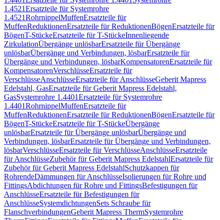
1.4521
Ersatzteile für Systemrohre
1.4521
Rohrnippel
Muffen
Ersatzteile für
Muffen
Reduktionen
Ersatzteile für Reduktionen
Bögen
Ersatzteile für
Bögen
T-Stücke
Ersatzteile für T-Stücke
Innenliegende
Zirkulation
Übergänge unlösbar
Ersatzteile für Übergänge
unlösbar
Übergänge und Verbindungen, lösbar
Ersatzteile für
Übergänge und Verbindungen, lösbar
Kompensatoren
Ersatzteile für
Kompensatoren
Verschlüsse
Ersatzteile für
Verschlüsse
Anschlüsse
Ersatzteile für Anschlüsse
Geberit Mapress
Edelstahl, Gas
Ersatzteile für Geberit Mapress Edelstahl,
Gas
Systemrohre 1.4401
Ersatzteile für Systemrohre
1.4401
Rohrnippel
Muffen
Ersatzteile für
Muffen
Reduktionen
Ersatzteile für Reduktionen
Bögen
Ersatzteile für
Bögen
T-Stücke
Ersatzteile für T-Stücke
Übergänge
unlösbar
Ersatzteile für Übergänge unlösbar
Übergänge und
Verbindungen, lösbar
Ersatzteile für Übergänge und Verbindungen,
lösbar
Verschlüsse
Ersatzteile für Verschlüsse
Anschlüsse
Ersatzteile
für Anschlüsse
Zubehör für Geberit Mapress Edelstahl
Ersatzteile für
Zubehör für Geberit Mapress Edelstahl
Schutzkappen für
Rohrende
Dämmungen für Anschlüsse
Isolierungen für Rohre und
Fittings
Abdichtungen für Rohre und Fittings
Befestigungen für
Anschlüsse
Ersatzteile für Befestigungen für
Anschlüsse
Systemdichtungen
Sets Schraube für
Flanschverbindungen
Geberit Mapress Therm
Systemrohre