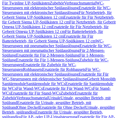
Für Twinline UP-Spülkästen
Zubehör
Verbrauchsmaterial
WC-
Steuerungen mit elektronischer Spülauslösung
Ersatzteile für WC-
Steuerungen mit elektronischer Spülauslösung
Für Netzbetrieb, für
Geberit Sigma UP-Spülkästen 12 cm
Ersatzteile für Für Netzbetrieb,
für Geberit Sigma UP-Spülkästen 12 cm
Für Netzbetrieb, für Geberit
Omega UP-Spülkästen 12 cm
Ersatzteile für Für Netzbetrieb, für
Geberit Omega UP-Spülkästen 12 cm
Für Batteriebetrieb, für
Geberit Sigma UP-Spülkästen 12 cm
Ersatzteile für Für
Batteriebetrieb, für Geberit Sigma UP-Spülkästen 12 cm
WC-
Steuerungen mit pneumatischer Spülauslösung
Ersatzteile für WC-
Steuerungen mit pneumatischer Spülauslösung
Für 2-Mengen-
Spülung
Ersatzteile für Für 2-Mengen-Spülung
Für 1-Mengen-
Spülung
Ersatzteile für Für 1-Mengen-Spülung
Zubehör für WC-
Steuerungen
Ersatzteile für Zubehör für WC-
Steuerungen
Rohbausets
Ersatzteile für Rohbausets
Für WC-
Steuerungen mit elektronischer Spülauslösung
Ersatzteile für Für
WC-Steuerungen mit elektronischer Spülauslösung
Geberit Monolith
Sanitärmodule
Sanitärmodule für WCs
Ersatzteile für Sanitärmodule
für WCs
Für Wand-WCs
Ersatzteile für Für Wand-WCs
Für Stand-
WCs
Ersatzteile für Für Stand-WCs
Zubehör
Ersatzteile für
Zubehör
Verbrauchsmaterial
Urinale
Urinale, gespülter Betrieb, mit
Spülrand
Ersatzteile für Urinale, gespülter Betrieb, mit
Spülrand
Ohne Deckel
Ersatzteile für Ohne Deckel
Urinale, gespülter
Betrieb, spülrandlos
Ersatzteile für Urinale, gespülter Betrieb,
spülrandlos
Für AP- oder UP-Urinalsteuerung
Ersatzteile für Für AP-