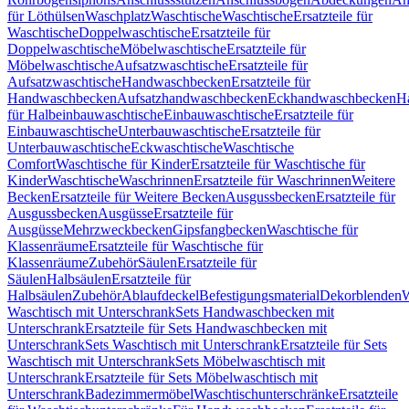
für Löthülsen
Waschplatz
Waschtische
Waschtische
Ersatzteile für
Waschtische
Doppelwaschtische
Ersatzteile für
Doppelwaschtische
Möbelwaschtische
Ersatzteile für
Möbelwaschtische
Aufsatzwaschtische
Ersatzteile für
Aufsatzwaschtische
Handwaschbecken
Ersatzteile für
Handwaschbecken
Aufsatzhandwaschbecken
Eckhandwaschbecken
H
für Halbeinbauwaschtische
Einbauwaschtische
Ersatzteile für
Einbauwaschtische
Unterbauwaschtische
Ersatzteile für
Unterbauwaschtische
Eckwaschtische
Waschtische
Comfort
Waschtische für Kinder
Ersatzteile für Waschtische für
Kinder
Waschtische
Waschrinnen
Ersatzteile für Waschrinnen
Weitere
Becken
Ersatzteile für Weitere Becken
Ausgussbecken
Ersatzteile für
Ausgussbecken
Ausgüsse
Ersatzteile für
Ausgüsse
Mehrzweckbecken
Gipsfangbecken
Waschtische für
Klassenräume
Ersatzteile für Waschtische für
Klassenräume
Zubehör
Säulen
Ersatzteile für
Säulen
Halbsäulen
Ersatzteile für
Halbsäulen
Zubehör
Ablaufdeckel
Befestigungsmaterial
Dekorblenden
W
Waschtisch mit Unterschrank
Sets Handwaschbecken mit
Unterschrank
Ersatzteile für Sets Handwaschbecken mit
Unterschrank
Sets Waschtisch mit Unterschrank
Ersatzteile für Sets
Waschtisch mit Unterschrank
Sets Möbelwaschtisch mit
Unterschrank
Ersatzteile für Sets Möbelwaschtisch mit
Unterschrank
Badezimmermöbel
Waschtischunterschränke
Ersatzteile