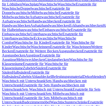
für Löthülsen
Waschplatz
Waschtische
Waschtische
Ersatzteile für
Waschtische
Doppelwaschtische
Ersatzteile für
Doppelwaschtische
Möbelwaschtische
Ersatzteile für
Möbelwaschtische
Aufsatzwaschtische
Ersatzteile für
Aufsatzwaschtische
Handwaschbecken
Ersatzteile für
Handwaschbecken
Aufsatzhandwaschbecken
Eckhandwaschbecken
H
für Halbeinbauwaschtische
Einbauwaschtische
Ersatzteile für
Einbauwaschtische
Unterbauwaschtische
Ersatzteile für
Unterbauwaschtische
Eckwaschtische
Waschtische
Comfort
Waschtische für Kinder
Ersatzteile für Waschtische für
Kinder
Waschtische
Waschrinnen
Ersatzteile für Waschrinnen
Weitere
Becken
Ersatzteile für Weitere Becken
Ausgussbecken
Ersatzteile für
Ausgussbecken
Ausgüsse
Ersatzteile für
Ausgüsse
Mehrzweckbecken
Gipsfangbecken
Waschtische für
Klassenräume
Ersatzteile für Waschtische für
Klassenräume
Zubehör
Säulen
Ersatzteile für
Säulen
Halbsäulen
Ersatzteile für
Halbsäulen
Zubehör
Ablaufdeckel
Befestigungsmaterial
Dekorblenden
W
Waschtisch mit Unterschrank
Sets Handwaschbecken mit
Unterschrank
Ersatzteile für Sets Handwaschbecken mit
Unterschrank
Sets Waschtisch mit Unterschrank
Ersatzteile für Sets
Waschtisch mit Unterschrank
Sets Möbelwaschtisch mit
Unterschrank
Ersatzteile für Sets Möbelwaschtisch mit
Unterschrank
Badezimmermöbel
Waschtischunterschränke
Ersatzteile