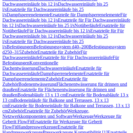
Dachwassereinläufe bis 12 l/s
Dachwassereinläufe bis 25
l/s
Ersatzteile für Dachwassereinläufe bis 25
l/s
Dampfsperrenelemente
Ersatzteile für Dampfsperrenelemente
Für
Dachwassereinläufe bis 12 l/s
Ersatzteile für Für Dachwassereinläufe
bis 12 l/s
Dachwassereinläufe bis 25 l/s
Notüberläufe
Ersatzteile für
Notüberläufe
Für Dachwassereinläufe bis 12 l/s
Ersatzteile für Für
Dachwassereinläufe bis 12 l/s
Dachwassereinläufe bis 25
l/s
Ersatzteile für Dachwassereinläufe bis 25
l/s
Befestigungen
Befestigungssystem d40–200
Befestigungssystem
d250–315
Zubehör
Ersatzteile für Zubehör
Für
Dachwassereinläufe
Ersatzteile für Für Dachwassereinläufe
Für
Befestigungen
Konventionelle
Dachentwässerung
Dachwassereinläufe
Ersatzteile für
Dachwassereinläufe
Dampfsperrenelemente
Ersatzteile für
Dampfsperrenelemente
Zubehör
Ersatzteile für
Zubehör
Bodenentwässerung
Flächenentwässerung für drinnen und
draußen
Ersatzteile für Flächenentwässerung für drinnen und
draußen
Bodenabläufe 13 x 13 cm
Ersatzteile für Bodenabläufe 13 x
13 cm
Bodeneinläufe für Balkone und Terrassen, 13 x 13
cm
Ersatzteile für Bodeneinläufe für Balkone und Terrassen, 13 x 13
cm
Zubehör
Ersatzteile für Zubehör
Werkzeuge,
Netzwerkkomponenten und Software
Werkzeuge
Werkzeuge für
Geberit FlowFit
Ersatzteile für Werkzeuge für Geberit
FlowFit
Handpresswerkzeuge
Ersatzteile für
Handpresswerkzeuge
Presswerkzeuge Kompatibilität [1]
Ersatzteile