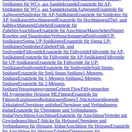
Spülkästen für WCs, aus Sanitärkeramik
Ersatzteile für AP-
Spülkästen für WCs, aus Sanitärkeramik
Aufgesetzt
Ersatzteile für
Aufgesetzt
Spülrohre für AP-Spülkästen
Ersatzteile für Spülrohre für
AP-Spülkästen
Hochhängend
Ersatzteile für Hochhängend
Tief- und
halbhochhängend
Zubehör
Ersatzteile für
Zubehör
Anschlüsse
Ersatzteile für Anschlüsse
Manschetten
Nippel,
Rosetten und Staueinsätze
Verbrauchsmaterial
Spülventile
UP-
Spülkästen
Sigma UP-Spülkästen
Ersatzteile für Sigma UP-
Spülkästen
Spülrohre
Zubehör
Füll- und
Spülventile
Füllventile
Ersatzteile für Füllventile
Füllventile für AP-
Spülkästen
Ersatzteile für Füllventile für AP-Spülkästen
Füllventile
für UP-Spülkästen
Ersatzteile für Füllventile für UP-
Spülkästen
Spülventile
Ersatzteile für Spülventile
Spül-Stopp-
Spülung
Ersatzteile für Spül-Stopp-Spülung
1-Mengen-
Spülung
Ersatzteile für 1-Mengen-Spülung
2-Mengen-
Spülung
Ersatzteile für 2-Mengen-
Spülung
Versorgungssysteme
Geberit FlowFit
Systemrohre
ML
Systemrohre Heizung ML
Fittings
Ersatzteile für
Fittings
Kupplungen
Reduktionen
Bögen
T-Stücke
Innenliegende
Zirkulation
Übergänge unlösbar
Übergänge und Verbindungen,
lösbar
Ersatzteile für Übergänge und Verbindungen,
lösbar
Verschlüsse
Anschlüsse
Ersatzteile für Anschlüsse
Verteiler mit
Gewindeanschluss
T-Stücke für Heizung
Übergänge und
Verbindungen für Heizung, lösbar
Anschlüsse für Heizung
Ersatzteile
für Anschlüsse für Heizung
Zubehör
Dämmungen für