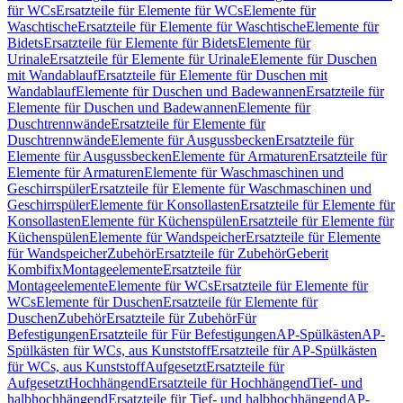
für WCs
Ersatzteile für Elemente für WCs
Elemente für
Waschtische
Ersatzteile für Elemente für Waschtische
Elemente für
Bidets
Ersatzteile für Elemente für Bidets
Elemente für
Urinale
Ersatzteile für Elemente für Urinale
Elemente für Duschen
mit Wandablauf
Ersatzteile für Elemente für Duschen mit
Wandablauf
Elemente für Duschen und Badewannen
Ersatzteile für
Elemente für Duschen und Badewannen
Elemente für
Duschtrennwände
Ersatzteile für Elemente für
Duschtrennwände
Elemente für Ausgussbecken
Ersatzteile für
Elemente für Ausgussbecken
Elemente für Armaturen
Ersatzteile für
Elemente für Armaturen
Elemente für Waschmaschinen und
Geschirrspüler
Ersatzteile für Elemente für Waschmaschinen und
Geschirrspüler
Elemente für Konsollasten
Ersatzteile für Elemente für
Konsollasten
Elemente für Küchenspülen
Ersatzteile für Elemente für
Küchenspülen
Elemente für Wandspeicher
Ersatzteile für Elemente
für Wandspeicher
Zubehör
Ersatzteile für Zubehör
Geberit
Kombifix
Montageelemente
Ersatzteile für
Montageelemente
Elemente für WCs
Ersatzteile für Elemente für
WCs
Elemente für Duschen
Ersatzteile für Elemente für
Duschen
Zubehör
Ersatzteile für Zubehör
Für
Befestigungen
Ersatzteile für Für Befestigungen
AP-Spülkästen
AP-
Spülkästen für WCs, aus Kunststoff
Ersatzteile für AP-Spülkästen
für WCs, aus Kunststoff
Aufgesetzt
Ersatzteile für
Aufgesetzt
Hochhängend
Ersatzteile für Hochhängend
Tief- und
halbhochhängend
Ersatzteile für Tief- und halbhochhängend
AP-