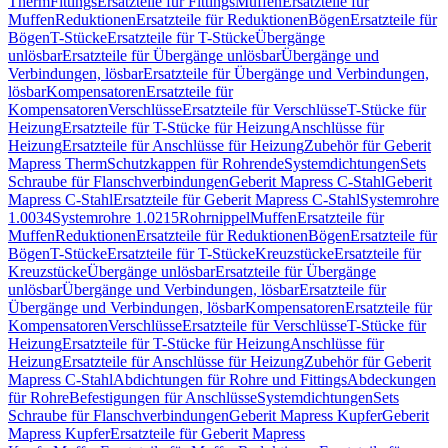
Therm
Fittings
Ersatzteile für Fittings
Muffen
Ersatzteile für
Muffen
Reduktionen
Ersatzteile für Reduktionen
Bögen
Ersatzteile für
Bögen
T-Stücke
Ersatzteile für T-Stücke
Übergänge
unlösbar
Ersatzteile für Übergänge unlösbar
Übergänge und
Verbindungen, lösbar
Ersatzteile für Übergänge und Verbindungen,
lösbar
Kompensatoren
Ersatzteile für
Kompensatoren
Verschlüsse
Ersatzteile für Verschlüsse
T-Stücke für
Heizung
Ersatzteile für T-Stücke für Heizung
Anschlüsse für
Heizung
Ersatzteile für Anschlüsse für Heizung
Zubehör für Geberit
Mapress Therm
Schutzkappen für Rohrende
Systemdichtungen
Sets
Schraube für Flanschverbindungen
Geberit Mapress C-Stahl
Geberit
Mapress C-Stahl
Ersatzteile für Geberit Mapress C-Stahl
Systemrohre
1.0034
Systemrohre 1.0215
Rohrnippel
Muffen
Ersatzteile für
Muffen
Reduktionen
Ersatzteile für Reduktionen
Bögen
Ersatzteile für
Bögen
T-Stücke
Ersatzteile für T-Stücke
Kreuzstücke
Ersatzteile für
Kreuzstücke
Übergänge unlösbar
Ersatzteile für Übergänge
unlösbar
Übergänge und Verbindungen, lösbar
Ersatzteile für
Übergänge und Verbindungen, lösbar
Kompensatoren
Ersatzteile für
Kompensatoren
Verschlüsse
Ersatzteile für Verschlüsse
T-Stücke für
Heizung
Ersatzteile für T-Stücke für Heizung
Anschlüsse für
Heizung
Ersatzteile für Anschlüsse für Heizung
Zubehör für Geberit
Mapress C-Stahl
Abdichtungen für Rohre und Fittings
Abdeckungen
für Rohre
Befestigungen für Anschlüsse
Systemdichtungen
Sets
Schraube für Flanschverbindungen
Geberit Mapress Kupfer
Geberit
Mapress Kupfer
Ersatzteile für Geberit Mapress