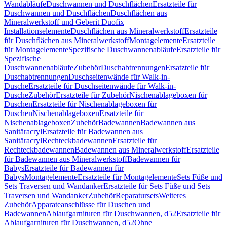
Wandabläufe
Duschwannen und Duschflächen
Ersatzteile für
Duschwannen und Duschflächen
Duschflächen aus
Mineralwerkstoff und Geberit Duofix
Installationselemente
Duschflächen aus Mineralwerkstoff
Ersatzteile
für Duschflächen aus Mineralwerkstoff
Montagelemente
Ersatzteile
für Montagelemente
Spezifische Duschwannenabläufe
Ersatzteile für
Spezifische
Duschwannenabläufe
Zubehör
Duschabtrennungen
Ersatzteile für
Duschabtrennungen
Duschseitenwände für Walk-in-
Dusche
Ersatzteile für Duschseitenwände für Walk-in-
Dusche
Zubehör
Ersatzteile für Zubehör
Nischenablageboxen für
Duschen
Ersatzteile für Nischenablageboxen für
Duschen
Nischenablageboxen
Ersatzteile für
Nischenablageboxen
Zubehör
Badewannen
Badewannen aus
Sanitäracryl
Ersatzteile für Badewannen aus
Sanitäracryl
Rechteckbadewannen
Ersatzteile für
Rechteckbadewannen
Badewannen aus Mineralwerkstoff
Ersatzteile
für Badewannen aus Mineralwerkstoff
Badewannen für
Babys
Ersatzteile für Badewannen für
Babys
Montagelemente
Ersatzteile für Montagelemente
Sets Füße und
Sets Traversen und Wandanker
Ersatzteile für Sets Füße und Sets
Traversen und Wandanker
Zubehör
Reparatursets
Weiteres
Zubehör
Apparateanschlüsse für Duschen und
Badewannen
Ablaufgarnituren für Duschwannen, d52
Ersatzteile für
Ablaufgarnituren für Duschwannen, d52
Ohne