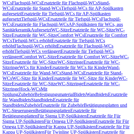
WCs
Flachspül-WCs
Ersatzteile für Flachspül-WCs
Stand-
WCs
Ersatzteile für Stand-WCs
Tiefspül-WCs für AP-Spülkasten
aufgesetzt
Ersatzteile für Tiefspül-WCs für AP-Spülkasten
aufgesetzt
Tiefspül-WCs
Ersatzteile für Tiefspül-WCs
Flachspül-
WCs
Ersatzteile für Flachspül-WCs
AP-Spülkästen für WCs, aus
Sanitärkeramik
Aufgesetzt
WC-Sitze
Ersatzteile für WC-Sitze
WC-
Sitze
Ersatzteile für WC-Sitze
Comfort WCs
Ersatzteile für Comfort
WCs
Tiefspül-WCs erhöht
Ersatzteile für Tiefspül-WCs
erhöht
Flachspül-WCs erhöht
Ersatzteile für Flachspül-WCs
erhöht
Tiefspül-WCs verlängert
Ersatzteile für Tiefspül-WCs
verlängert
Comfort WC-Sitze
Ersatzteile für Comfort WC-Sitze
WC-
Sitze
Ersatzteile für WC-Sitze
WC-Sitzringe
Ersatzteile für WC-
Sitzringe
WCs für Kinder
Ersatzteile für WCs für Kinder
Wand-
WCs
Ersatzteile für Wand-WCs
Stand-WCs
Ersatzteile für Stand-
WCs
WC-Sitze für Kinder
Ersatzteile für WC-Sitze für Kinder
WC-
Sitze
Ersatzteile für WC-Sitze
WC-Sitzringe
Ersatzteile für WC-
Sitzringe
Hock-WCs
Mit
Spülung
Zubehör
Befestigungsmaterial
Bidets
Wandbidets
Ersatzteile
für Wandbidets
Standbidets
Ersatzteile für
Standbidets
Zubehör
Ersatzteile für Zubehör
Betätigungsplatten und
WC-Steuerungen
Betätigungsplatten
Ersatzteile für
Betätigungsplatten
Für Sigma UP-Spülkästen
Ersatzteile für Für
Sigma UP-Spülkästen
Für Omega UP-Spülkästen
Ersatzteile für Für
Omega UP-Spülkästen
Für Kappa UP-Spülkästen
Ersatzteile für Für
Kappa UP-Spülkästen
Für Twinline UP-Spülkästen
Ersatzteile für