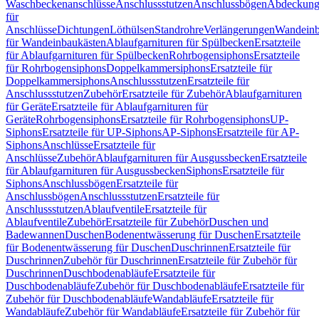
Waschbeckenanschlüsse
Anschlussstutzen
Anschlussbögen
Abdeckung
für
Anschlüsse
Dichtungen
Löthülsen
Standrohre
Verlängerungen
Wandeinb
für Wandeinbaukästen
Ablaufgarnituren für Spülbecken
Ersatzteile
für Ablaufgarnituren für Spülbecken
Rohrbogensiphons
Ersatzteile
für Rohrbogensiphons
Doppelkammersiphons
Ersatzteile für
Doppelkammersiphons
Anschlussstutzen
Ersatzteile für
Anschlussstutzen
Zubehör
Ersatzteile für Zubehör
Ablaufgarnituren
für Geräte
Ersatzteile für Ablaufgarnituren für
Geräte
Rohrbogensiphons
Ersatzteile für Rohrbogensiphons
UP-
Siphons
Ersatzteile für UP-Siphons
AP-Siphons
Ersatzteile für AP-
Siphons
Anschlüsse
Ersatzteile für
Anschlüsse
Zubehör
Ablaufgarnituren für Ausgussbecken
Ersatzteile
für Ablaufgarnituren für Ausgussbecken
Siphons
Ersatzteile für
Siphons
Anschlussbögen
Ersatzteile für
Anschlussbögen
Anschlussstutzen
Ersatzteile für
Anschlussstutzen
Ablaufventile
Ersatzteile für
Ablaufventile
Zubehör
Ersatzteile für Zubehör
Duschen und
Badewannen
Duschen
Bodenentwässerung für Duschen
Ersatzteile
für Bodenentwässerung für Duschen
Duschrinnen
Ersatzteile für
Duschrinnen
Zubehör für Duschrinnen
Ersatzteile für Zubehör für
Duschrinnen
Duschbodenabläufe
Ersatzteile für
Duschbodenabläufe
Zubehör für Duschbodenabläufe
Ersatzteile für
Zubehör für Duschbodenabläufe
Wandabläufe
Ersatzteile für
Wandabläufe
Zubehör für Wandabläufe
Ersatzteile für Zubehör für