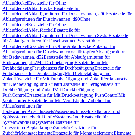
Ablaufdeckel
Ersatzteile für Ohne
Ablaufdeckel
Ablaufdeckel
Ersatzteile für
Ablaufdeckel
Ablaufgarnituren für Duschwannen, d90
Ersatzteile für
Ablaufgarnituren für Duschwannen, d90
Ohne
Ablaufdeckel
Ersatzteile für Ohne
Ablaufdeckel
Ablaufdeckel
Ersatzteile für
Ablaufdeckel
Ablaufgarnituren für Duschwannen Sestra
Ersatzteile
für Ablaufgarnituren für Duschwannen Sestra
Ohne
Ablaufdeckel
Ersatzteile für Ohne Ablaufdeckel
Zubehör für
Ablaufgarnituren für Duschwannen
Ventilstopfen
Ablaufgarnituren
für Badewannen, d52
Ersatzteile für Ablaufgarnituren für
Badewannen, d52
Mit Drehbetätigung
Ersatzteile für Mit
Drehbetätigung
Fertigbausets für Drehbetätigung
Ersatzteile für
Fertigbausets für Drehbetätigung
Mit Drehbetätigung und
Zulauf
Ersatzteile für Mit Drehbetätigung und Zulauf
Fertigbausets
für Drehbetätigung und Zulauf
Ersatzteile für Fertigbausets für
Drehbetätigung und Zulauf
Mit Druckbetätigung
PushControl
Ersatzteile für Mit Druckbetätigung PushControl
Mit
Ventilstopfen
Ersatzteile für Mit Ventilstopfen
Zubehör für
Ablaufgarnituren für
Badewannen
Anschlusssets
Wasseranschlüsse
Installations- und
Spülsysteme
Geberit Duofix
Systemwände
Ersatzteile für
Systemwände
Tragsysteme
Ersatzteile für
Tragsysteme
Beplankungen
Zubehör
Ersatzteile für
Zubehör
Montageelemente
Ersatzteile für Montageelemente
Elemente