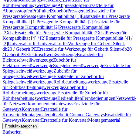
Rohrbearbeitungswerkzeuge
Abpressstopfen
Ersatzteile für
Abpressstopfen
Prüfmittel
Zubehör
Pressgeräte
Ersatzteile für
Pressgeräte
Pressgeräte Kompatibilität [1]
Ersatzteile für Pressgeräte
Kompatibilität [1]
Pressgeräte Kompatibilität [2]
Ersatzteile für
Pressgeräte Kompatibilität [2]
Pressgeräte Kompatibilität
[2XL]
Ersatzteile für Pressgeräte Kompatibilität [2XL]
Pressgeräte
Kompatibilität [4] / [2]
Ersatzteile für Pressgeräte Kompatibilität [4] /
[2]
Universalkoffer
Universalkoffer
Werkzeuge für Geberit Silent-
db20 / Geberit PE
Ersatzteile für Werkzeuge für Geberit Silent-db20
/ Geberit PE
Elektroschweißwerkzeuge
Ersatzteile für
Elektroschweißwerkzeuge
Zubehör für
Elektroschweißwerkzeuge
Spiegelschweißwerkzeuge
Ersatzteile für
Spiegelschweißwerkzeuge
Zubehör für
Spiegelschweißwerkzeuge
Ersatzteile für Zubehör für
Spiegelschweißwerkzeuge
Rohrbearbeitungswerkzeuge
Ersatzteile
für Rohrbearbeitungswerkzeuge
Zubehör für
Rohrbearbeitungswerkzeuge
Ersatzteile für Zubehör für
Rohrbearbeitungswerkzeuge
Bedienhilfen
Fernbedienungen
Netzwerk
für Netzwerkkomponenten
Gateways
Ersatzteile für
Gateways
Konverter
Ersatzteile für
Konverter
Montagematerial
Geberit Connect
Gateways
Ersatzteile für
Gateways
Konverter
Ersatzteile für Konverter
Montagematerial
Produktkategorien
Badserien