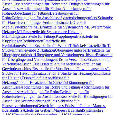
Anschlüsse
Abdichtungen für Rohre und Fittings
Abdichtungen für
Anschlüsse
Abdichtungen für Fittings
Abdeckungen für
Rohre
Abdeckung für Fittings
Befestigungen für
Rohre
Befestigungen für Anschlüsse
Systemdichtungen
Sets Schraube
für Flanschverbindungen
Verbrauchsmaterial
Geberit
Mepla
Systemrohre ML
Ersatzteile für Systemrohre ML
Systemrohre
Heizung ML
Ersatzteile für Systemrohre Heizung
ML
Fittings
Ersatzteile für Fittings
Kupplungen
Ersatzteile für
Kupplungen
Reduktionen
Ersatzteile für
Reduktionen
Winkel
Ersatzteile für Winkel
T-Stücke
Ersatzteile für T-
Stücke
Innenliegende Zirkulation
Übergänge unlösbar
Ersatzteile für
Übergänge unlösbar
Übergänge und Verbindungen, lösbar
Ersatzteile
für Übergänge und Verbindungen, lösbar
Verschlüsse
Ersatzteile für
Verschlüsse
Anschlüsse
Ersatzteile für Anschlüsse
Verteiler mit
Gewindeanschluss
Ersatzteile für Verteiler mit Gewindeanschluss
T-
Stücke für Heizung
Ersatzteile für T-Stücke für Heizung
Anschlüsse
für Heizung
Ersatzteile für Anschlüsse für
Heizung
Zubehör
Ersatzteile für Zubehör
Dämmungen für
Anschlüsse
Abdichtungen für Rohre und Fittings
Abdichtungen für
Anschlüsse
Abdeckungen für Rohre
Befestigungen für
Rohre
Befestigungen für Anschlüsse
Ersatzteile für Befestigungen für
Anschlüsse
Systemdichtungen
Sets Schraube für
Flanschverbindungen
Geberit Mapress Edelstahl
Geberit Mapress
Edelstahl
Ersatzteile für Geberit Mapress Edelstahl
Systemrohre
1.4401
Ersatzteile für Systemrohre 1.4401
Systemrohre