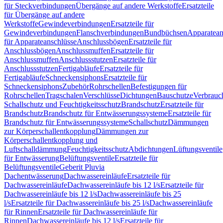
für Steckverbindungen
Übergänge auf andere Werkstoffe
Ersatzteile
für Übergänge auf andere
Werkstoffe
Gewindeverbindungen
Ersatzteile für
Gewindeverbindungen
Flanschverbindungen
Bundbüchsen
Apparatean
für Apparateanschlüsse
Anschlussbögen
Ersatzteile für
Anschlussbögen
Anschlussmuffen
Ersatzteile für
Anschlussmuffen
Anschlussstutzen
Ersatzteile für
Anschlussstutzen
Fertigabläufe
Ersatzteile für
Fertigabläufe
Schneckensiphons
Ersatzteile für
Schneckensiphons
Zubehör
Rohrschellen
Befestigungen für
Rohrschellen
Tragschalen
Verschlüsse
Dichtungen
Bauschutze
Verbrauc
Schallschutz und Feuchtigkeitsschutz
Brandschutz
Ersatzteile für
Brandschutz
Brandschutz für Entwässerungssysteme
Ersatzteile für
Brandschutz für Entwässerungssysteme
Schallschutz
Dämmungen
zur Körperschallentkopplung
Dämmungen zur
Körperschallentkopplung und
Luftschalldämmung
Feuchtigkeitsschutz
Abdichtungen
Lüftungsventile
für Entwässerung
Belüftungsventile
Ersatzteile für
Belüftungsventile
Geberit Pluvia
Dachentwässerung
Dachwassereinläufe
Ersatzteile für
Dachwassereinläufe
Dachwassereinläufe bis 12 l/s
Ersatzteile für
Dachwassereinläufe bis 12 l/s
Dachwassereinläufe bis 25
l/s
Ersatzteile für Dachwassereinläufe bis 25 l/s
Dachwassereinläufe
für Rinnen
Ersatzteile für Dachwassereinläufe für
Rinnen
Dachwassereinläufe bis 12 l/s
Ersatzteile für