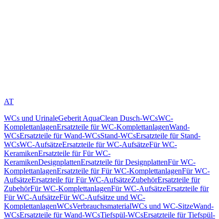
AT
WCs und Urinale
Geberit AquaClean Dusch-WCs
WC-
Komplettanlagen
Ersatzteile für WC-Komplettanlagen
Wand-
WCs
Ersatzteile für Wand-WCs
Stand-WCs
Ersatzteile für Stand-
WCs
WC-Aufsätze
Ersatzteile für WC-Aufsätze
Für WC-
Keramiken
Ersatzteile für Für WC-
Keramiken
Designplatten
Ersatzteile für Designplatten
Für WC-
Komplettanlagen
Ersatzteile für Für WC-Komplettanlagen
Für WC-
Aufsätze
Ersatzteile für Für WC-Aufsätze
Zubehör
Ersatzteile für
Zubehör
Für WC-Komplettanlagen
Für WC-Aufsätze
Ersatzteile für
Für WC-Aufsätze
Für WC-Aufsätze und WC-
Komplettanlagen
WCs
Verbrauchsmaterial
WCs und WC-Sitze
Wand-
WCs
Ersatzteile für Wand-WCs
Tiefspül-WCs
Ersatzteile für Tiefspül-