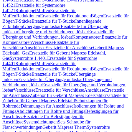
1.4521
Ersatzteile für Systemrohre
1.4521
Rohrnippel
Muffen
Ersatzteile für
Muffen
Reduktionen
Ersatzteile für Reduktionen
Bögen
Ersatzteile für
Bögen
T-Stücke
Ersatzteile für T-Stücke
Innenliegende
Zirkulation
Übergänge unlösbar
Ersatzteile für Übergänge
unlösbar
Übergänge und Verbindungen, lösbar
Ersatzteile für
Übergänge und Verbindungen, lösbar
Kompensatoren
Ersatzteile für
Kompensatoren
Verschlüsse
Ersatzteile für
Verschlüsse
Anschlüsse
Ersatzteile für Anschlüsse
Geberit Mapress
Edelstahl, Gas
Ersatzteile für Geberit Mapress Edelstahl,
Gas
Systemrohre 1.4401
Ersatzteile für Systemrohre
1.4401
Rohrnippel
Muffen
Ersatzteile für
Muffen
Reduktionen
Ersatzteile für Reduktionen
Bögen
Ersatzteile für
Bögen
T-Stücke
Ersatzteile für T-Stücke
Übergänge
unlösbar
Ersatzteile für Übergänge unlösbar
Übergänge und
Verbindungen, lösbar
Ersatzteile für Übergänge und Verbindungen,
lösbar
Verschlüsse
Ersatzteile für Verschlüsse
Anschlüsse
Ersatzteile
für Anschlüsse
Zubehör für Geberit Mapress Edelstahl
Ersatzteile für
Zubehör für Geberit Mapress Edelstahl
Schutzkappen für
Rohrende
Dämmungen für Anschlüsse
Isolierungen für Rohre und
Fittings
Abdichtungen für Rohre und Fittings
Befestigungen für
Anschlüsse
Ersatzteile für Befestigungen für
Anschlüsse
Systemdichtungen
Sets Schraube für
Flanschverbindungen
Geberit Mapress Therm
Systemrohre