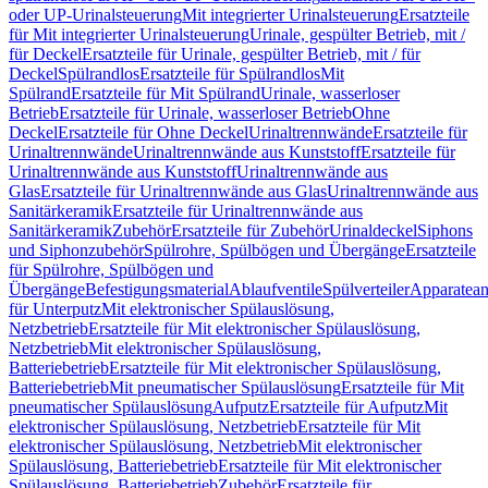
oder UP-Urinalsteuerung
Mit integrierter Urinalsteuerung
Ersatzteile
für Mit integrierter Urinalsteuerung
Urinale, gespülter Betrieb, mit /
für Deckel
Ersatzteile für Urinale, gespülter Betrieb, mit / für
Deckel
Spülrandlos
Ersatzteile für Spülrandlos
Mit
Spülrand
Ersatzteile für Mit Spülrand
Urinale, wasserloser
Betrieb
Ersatzteile für Urinale, wasserloser Betrieb
Ohne
Deckel
Ersatzteile für Ohne Deckel
Urinaltrennwände
Ersatzteile für
Urinaltrennwände
Urinaltrennwände aus Kunststoff
Ersatzteile für
Urinaltrennwände aus Kunststoff
Urinaltrennwände aus
Glas
Ersatzteile für Urinaltrennwände aus Glas
Urinaltrennwände aus
Sanitärkeramik
Ersatzteile für Urinaltrennwände aus
Sanitärkeramik
Zubehör
Ersatzteile für Zubehör
Urinaldeckel
Siphons
und Siphonzubehör
Spülrohre, Spülbögen und Übergänge
Ersatzteile
für Spülrohre, Spülbögen und
Übergänge
Befestigungsmaterial
Ablaufventile
Spülverteiler
Apparatean
für Unterputz
Mit elektronischer Spülauslösung,
Netzbetrieb
Ersatzteile für Mit elektronischer Spülauslösung,
Netzbetrieb
Mit elektronischer Spülauslösung,
Batteriebetrieb
Ersatzteile für Mit elektronischer Spülauslösung,
Batteriebetrieb
Mit pneumatischer Spülauslösung
Ersatzteile für Mit
pneumatischer Spülauslösung
Aufputz
Ersatzteile für Aufputz
Mit
elektronischer Spülauslösung, Netzbetrieb
Ersatzteile für Mit
elektronischer Spülauslösung, Netzbetrieb
Mit elektronischer
Spülauslösung, Batteriebetrieb
Ersatzteile für Mit elektronischer
Spülauslösung, Batteriebetrieb
Zubehör
Ersatzteile für