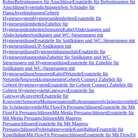
Rohre
Befestigungen für Anschlüsse
Ersatzteile für Befestigungen für
Anschlüsse
Systemdichtungen
Sets Schraube für
Flanschverbindungen
Geberit
Hygienesystem
Hygienespüleinheiten
Ersatzteile für
Hygienespüleinheiten
Zubehör für
Hygienespüleinheiten
Sensoren
Kabel
Abdeckungen und
Abdeckplatten
Spülkästen und WC-Steuerungen mit
Hygienespülung
Ersatzteile für Spülkästen und WC-Steuerungen mit
Hygienespülung
UP-Spülkästen mit
Hygienespülung
Hygieneeinbaumodule
Ersatzteile für
Hygieneeinbaumodule
Zubehör für Spülkästen und WC-
Steuerungen mit Hygienespülung
Ersatzteile für Zubehör für
Spülkästen und WC-Steuerungen mit
Hygienespülung
Sensoren
Kabel
Netzteile
Ersatzteile für
Netzteile
Netzwerkkomponenten
Geberit Connect Zubehör für
Geberit Hygienesystem
Ersatzteile für Geberit Connect Zubehör für
Geberit Hygienesystem
Gateways
Ersatzteile für
Gateways
Konverter
Ersatzteile für
Konverter
Sensoren
Montagematerial
Rohrarmaturen
Schrägsitzventile
E
für Schrägsitzventile
Mit FlowFit Pressanschlüssen
Ersatzteile für Mit
FlowFit Pressanschlüssen
Mit Mepla Pressanschlüssen
Ersatzteile für
Mit Mepla Pressanschlüssen
Mit Mapress
Pressanschlüssen
Ersatzteile für Mit Mapress
Pressanschlüssen
Probenahmeventile
Kugelhähne
Ersatzteile für
Kugelhähne
Mit FlowFit Pressanschlüssen
Ersatzteile für Mit FlowFit