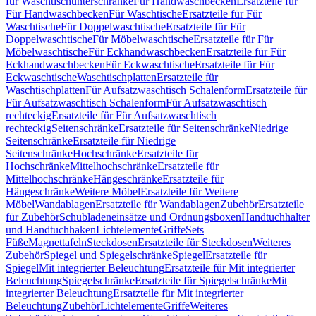
für Waschtischunterschränke
Für Handwaschbecken
Ersatzteile für
Für Handwaschbecken
Für Waschtische
Ersatzteile für Für
Waschtische
Für Doppelwaschtische
Ersatzteile für Für
Doppelwaschtische
Für Möbelwaschtische
Ersatzteile für Für
Möbelwaschtische
Für Eckhandwaschbecken
Ersatzteile für Für
Eckhandwaschbecken
Für Eckwaschtische
Ersatzteile für Für
Eckwaschtische
Waschtischplatten
Ersatzteile für
Waschtischplatten
Für Aufsatzwaschtisch Schalenform
Ersatzteile für
Für Aufsatzwaschtisch Schalenform
Für Aufsatzwaschtisch
rechteckig
Ersatzteile für Für Aufsatzwaschtisch
rechteckig
Seitenschränke
Ersatzteile für Seitenschränke
Niedrige
Seitenschränke
Ersatzteile für Niedrige
Seitenschränke
Hochschränke
Ersatzteile für
Hochschränke
Mittelhochschränke
Ersatzteile für
Mittelhochschränke
Hängeschränke
Ersatzteile für
Hängeschränke
Weitere Möbel
Ersatzteile für Weitere
Möbel
Wandablagen
Ersatzteile für Wandablagen
Zubehör
Ersatzteile
für Zubehör
Schubladeneinsätze und Ordnungsboxen
Handtuchhalter
und Handtuchhaken
Lichtelemente
Griffe
Sets
Füße
Magnettafeln
Steckdosen
Ersatzteile für Steckdosen
Weiteres
Zubehör
Spiegel und Spiegelschränke
Spiegel
Ersatzteile für
Spiegel
Mit integrierter Beleuchtung
Ersatzteile für Mit integrierter
Beleuchtung
Spiegelschränke
Ersatzteile für Spiegelschränke
Mit
integrierter Beleuchtung
Ersatzteile für Mit integrierter
Beleuchtung
Zubehör
Lichtelemente
Griffe
Weiteres