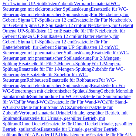
Für Twinline UP-Spülkästen
Zubehör
Verbrauchsmaterial
WC-
Steuerungen mit elektronischer Spülauslösung
Ersatzteile für WC-
Steuerungen mit elektronischer Spülauslösung
Für Netzbetrieb, für
Geberit Sigma UP-Spülkästen 12 cm
Ersatzteile für Für Netzbetrieb,
für Geberit Sigma UP-Spülkästen 12 cm
Für Netzbetrieb, für Geberit
Omega UP-Spülkästen 12 cm
Ersatzteile für Für Netzbetrieb, für
Geberit Omega UP-Spülkästen 12 cm
Für Batteriebetrieb, für
Geberit Sigma UP-Spülkästen 12 cm
Ersatzteile für Für
Batteriebetrieb, für Geberit Sigma UP-Spülkästen 12 cm
WC-
Steuerungen mit pneumatischer Spülauslösung
Ersatzteile für WC-
Steuerungen mit pneumatischer Spülauslösung
Für 2-Mengen-
Spülung
Ersatzteile für Für 2-Mengen-Spülung
Für 1-Mengen-
Spülung
Ersatzteile für Für 1-Mengen-Spülung
Zubehör für WC-
Steuerungen
Ersatzteile für Zubehör für WC-
Steuerungen
Rohbausets
Ersatzteile für Rohbausets
Für WC-
Steuerungen mit elektronischer Spülauslösung
Ersatzteile für Für
WC-Steuerungen mit elektronischer Spülauslösung
Geberit Monolith
Sanitärmodule
Sanitärmodule für WCs
Ersatzteile für Sanitärmodule
für WCs
Für Wand-WCs
Ersatzteile für Für Wand-WCs
Für Stand-
WCs
Ersatzteile für Für Stand-WCs
Zubehör
Ersatzteile für
Zubehör
Verbrauchsmaterial
Urinale
Urinale, gespülter Betrieb, mit
Spülrand
Ersatzteile für Urinale, gespülter Betrieb, mit
Spülrand
Ohne Deckel
Ersatzteile für Ohne Deckel
Urinale, gespülter
Betrieb, spülrandlos
Ersatzteile für Urinale, gespülter Betrieb,
spülrandlos
Für AP- oder UP-Urinalsteuerung
Ersatzteile für Für AP-