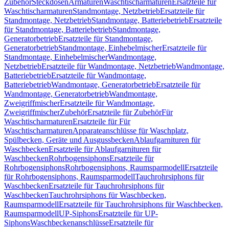
Zubehör
Steckdosen
Armaturen
Waschtischarmaturen
Ersatzteile für
Waschtischarmaturen
Standmontage, Netzbetrieb
Ersatzteile für
Standmontage, Netzbetrieb
Standmontage, Batteriebetrieb
Ersatzteile
für Standmontage, Batteriebetrieb
Standmontage,
Generatorbetrieb
Ersatzteile für Standmontage,
Generatorbetrieb
Standmontage, Einhebelmischer
Ersatzteile für
Standmontage, Einhebelmischer
Wandmontage,
Netzbetrieb
Ersatzteile für Wandmontage, Netzbetrieb
Wandmontage,
Batteriebetrieb
Ersatzteile für Wandmontage,
Batteriebetrieb
Wandmontage, Generatorbetrieb
Ersatzteile für
Wandmontage, Generatorbetrieb
Wandmontage,
Zweigriffmischer
Ersatzteile für Wandmontage,
Zweigriffmischer
Zubehör
Ersatzteile für Zubehör
Für
Waschtischarmaturen
Ersatzteile für Für
Waschtischarmaturen
Apparateanschlüsse für Waschplatz,
Spülbecken, Geräte und Ausgussbecken
Ablaufgarnituren für
Waschbecken
Ersatzteile für Ablaufgarnituren für
Waschbecken
Rohrbogensiphons
Ersatzteile für
Rohrbogensiphons
Rohrbogensiphons, Raumsparmodell
Ersatzteile
für Rohrbogensiphons, Raumsparmodell
Tauchrohrsiphons für
Waschbecken
Ersatzteile für Tauchrohrsiphons für
Waschbecken
Tauchrohrsiphons für Waschbecken,
Raumsparmodell
Ersatzteile für Tauchrohrsiphons für Waschbecken,
Raumsparmodell
UP-Siphons
Ersatzteile für UP-
Siphons
Waschbeckenanschlüsse
Ersatzteile für