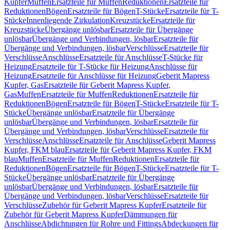
Kupfer
Muffen
Ersatzteile für Muffen
Reduktionen
Ersatzteile für
Reduktionen
Bögen
Ersatzteile für Bögen
T-Stücke
Ersatzteile für T-
Stücke
Innenliegende Zirkulation
Kreuzstücke
Ersatzteile für
Kreuzstücke
Übergänge unlösbar
Ersatzteile für Übergänge
unlösbar
Übergänge und Verbindungen, lösbar
Ersatzteile für
Übergänge und Verbindungen, lösbar
Verschlüsse
Ersatzteile für
Verschlüsse
Anschlüsse
Ersatzteile für Anschlüsse
T-Stücke für
Heizung
Ersatzteile für T-Stücke für Heizung
Anschlüsse für
Heizung
Ersatzteile für Anschlüsse für Heizung
Geberit Mapress
Kupfer, Gas
Ersatzteile für Geberit Mapress Kupfer,
Gas
Muffen
Ersatzteile für Muffen
Reduktionen
Ersatzteile für
Reduktionen
Bögen
Ersatzteile für Bögen
T-Stücke
Ersatzteile für T-
Stücke
Übergänge unlösbar
Ersatzteile für Übergänge
unlösbar
Übergänge und Verbindungen, lösbar
Ersatzteile für
Übergänge und Verbindungen, lösbar
Verschlüsse
Ersatzteile für
Verschlüsse
Anschlüsse
Ersatzteile für Anschlüsse
Geberit Mapress
Kupfer, FKM blau
Ersatzteile für Geberit Mapress Kupfer, FKM
blau
Muffen
Ersatzteile für Muffen
Reduktionen
Ersatzteile für
Reduktionen
Bögen
Ersatzteile für Bögen
T-Stücke
Ersatzteile für T-
Stücke
Übergänge unlösbar
Ersatzteile für Übergänge
unlösbar
Übergänge und Verbindungen, lösbar
Ersatzteile für
Übergänge und Verbindungen, lösbar
Verschlüsse
Ersatzteile für
Verschlüsse
Zubehör für Geberit Mapress Kupfer
Ersatzteile für
Zubehör für Geberit Mapress Kupfer
Dämmungen für
Anschlüsse
Abdichtungen für Rohre und Fittings
Abdeckungen für