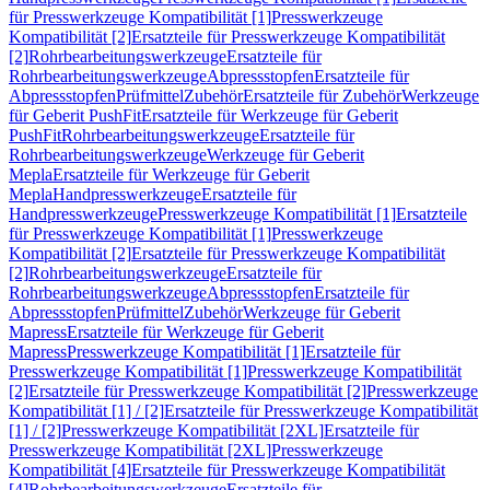
für Presswerkzeuge Kompatibilität [1]
Presswerkzeuge
Kompatibilität [2]
Ersatzteile für Presswerkzeuge Kompatibilität
[2]
Rohrbearbeitungswerkzeuge
Ersatzteile für
Rohrbearbeitungswerkzeuge
Abpressstopfen
Ersatzteile für
Abpressstopfen
Prüfmittel
Zubehör
Ersatzteile für Zubehör
Werkzeuge
für Geberit PushFit
Ersatzteile für Werkzeuge für Geberit
PushFit
Rohrbearbeitungswerkzeuge
Ersatzteile für
Rohrbearbeitungswerkzeuge
Werkzeuge für Geberit
Mepla
Ersatzteile für Werkzeuge für Geberit
Mepla
Handpresswerkzeuge
Ersatzteile für
Handpresswerkzeuge
Presswerkzeuge Kompatibilität [1]
Ersatzteile
für Presswerkzeuge Kompatibilität [1]
Presswerkzeuge
Kompatibilität [2]
Ersatzteile für Presswerkzeuge Kompatibilität
[2]
Rohrbearbeitungswerkzeuge
Ersatzteile für
Rohrbearbeitungswerkzeuge
Abpressstopfen
Ersatzteile für
Abpressstopfen
Prüfmittel
Zubehör
Werkzeuge für Geberit
Mapress
Ersatzteile für Werkzeuge für Geberit
Mapress
Presswerkzeuge Kompatibilität [1]
Ersatzteile für
Presswerkzeuge Kompatibilität [1]
Presswerkzeuge Kompatibilität
[2]
Ersatzteile für Presswerkzeuge Kompatibilität [2]
Presswerkzeuge
Kompatibilität [1] / [2]
Ersatzteile für Presswerkzeuge Kompatibilität
[1] / [2]
Presswerkzeuge Kompatibilität [2XL]
Ersatzteile für
Presswerkzeuge Kompatibilität [2XL]
Presswerkzeuge
Kompatibilität [4]
Ersatzteile für Presswerkzeuge Kompatibilität
[4]
Rohrbearbeitungswerkzeuge
Ersatzteile für