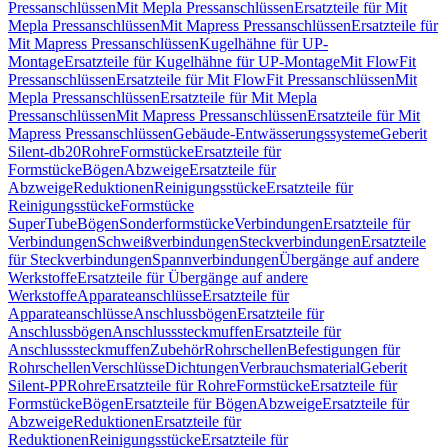
Pressanschlüssen
Mit Mepla Pressanschlüssen
Ersatzteile für Mit
Mepla Pressanschlüssen
Mit Mapress Pressanschlüssen
Ersatzteile für
Mit Mapress Pressanschlüssen
Kugelhähne für UP-
Montage
Ersatzteile für Kugelhähne für UP-Montage
Mit FlowFit
Pressanschlüssen
Ersatzteile für Mit FlowFit Pressanschlüssen
Mit
Mepla Pressanschlüssen
Ersatzteile für Mit Mepla
Pressanschlüssen
Mit Mapress Pressanschlüssen
Ersatzteile für Mit
Mapress Pressanschlüssen
Gebäude-Entwässerungssysteme
Geberit
Silent-db20
Rohre
Formstücke
Ersatzteile für
Formstücke
Bögen
Abzweige
Ersatzteile für
Abzweige
Reduktionen
Reinigungsstücke
Ersatzteile für
Reinigungsstücke
Formstücke
SuperTube
Bögen
Sonderformstücke
Verbindungen
Ersatzteile für
Verbindungen
Schweißverbindungen
Steckverbindungen
Ersatzteile
für Steckverbindungen
Spannverbindungen
Übergänge auf andere
Werkstoffe
Ersatzteile für Übergänge auf andere
Werkstoffe
Apparateanschlüsse
Ersatzteile für
Apparateanschlüsse
Anschlussbögen
Ersatzteile für
Anschlussbögen
Anschlusssteckmuffen
Ersatzteile für
Anschlusssteckmuffen
Zubehör
Rohrschellen
Befestigungen für
Rohrschellen
Verschlüsse
Dichtungen
Verbrauchsmaterial
Geberit
Silent-PP
Rohre
Ersatzteile für Rohre
Formstücke
Ersatzteile für
Formstücke
Bögen
Ersatzteile für Bögen
Abzweige
Ersatzteile für
Abzweige
Reduktionen
Ersatzteile für
Reduktionen
Reinigungsstücke
Ersatzteile für