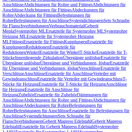
Anschlüsse
Abdichtungen für Rohre und Fittings
Abdichtungen für
Anschlüsse
Abdichtungen für Fittings
Abdeckungen für
Rohre
Abdeckung für Fittings
Befestigungen für
Rohre
Befestigungen für Anschlüsse
Systemdichtungen
Sets Schraube
für Flanschverbindungen
Verbrauchsmaterial
Geberit
Mepla
Systemrohre ML
Ersatzteile für Systemrohre ML
Systemrohre
Heizung ML
Ersatzteile für Systemrohre Heizung
ML
Fittings
Ersatzteile für Fittings
Kupplungen
Ersatzteile für
Kupplungen
Reduktionen
Ersatzteile für
Reduktionen
Winkel
Ersatzteile für Winkel
T-Stücke
Ersatzteile für T-
Stücke
Innenliegende Zirkulation
Übergänge unlösbar
Ersatzteile für
Übergänge unlösbar
Übergänge und Verbindungen, lösbar
Ersatzteile
für Übergänge und Verbindungen, lösbar
Verschlüsse
Ersatzteile für
Verschlüsse
Anschlüsse
Ersatzteile für Anschlüsse
Verteiler mit
Gewindeanschluss
Ersatzteile für Verteiler mit Gewindeanschluss
T-
Stücke für Heizung
Ersatzteile für T-Stücke für Heizung
Anschlüsse
für Heizung
Ersatzteile für Anschlüsse für
Heizung
Zubehör
Ersatzteile für Zubehör
Dämmungen für
Anschlüsse
Abdichtungen für Rohre und Fittings
Abdichtungen für
Anschlüsse
Abdeckungen für Rohre
Befestigungen für
Rohre
Befestigungen für Anschlüsse
Ersatzteile für Befestigungen für
Anschlüsse
Systemdichtungen
Sets Schraube für
Flanschverbindungen
Geberit Mapress Edelstahl
Geberit Mapress
Edelstahl
Ersatzteile für Geberit Mapress Edelstahl
Systemrohre
1.4401
Ersatzteile für Systemrohre 1.4401
Systemrohre