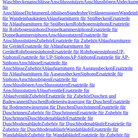
Waschbeckenanschlüsse
Anschlussstutzen
Anschlussbögen
Abdeckung
für
Anschlüsse
Dichtungen
Löthülsen
Standrohre
Verlängerungen
Wandeinb
für Wandeinbaukästen
Ablaufgarnituren für Spülbecken
Ersatzteile
für Ablaufgarnituren für Spülbecken
Rohrbogensiphons
Ersatzteile
für Rohrbogensiphons
Doppelkammersiphons
Ersatzteile für
Doppelkammersiphons
Anschlussstutzen
Ersatzteile für
Anschlussstutzen
Zubehör
Ersatzteile für Zubehör
Ablaufgarnituren
für Geräte
Ersatzteile für Ablaufgarnituren für
Geräte
Rohrbogensiphons
Ersatzteile für Rohrbogensiphons
UP-
Siphons
Ersatzteile für UP-Siphons
AP-Siphons
Ersatzteile für AP-
Siphons
Anschlüsse
Ersatzteile für
Anschlüsse
Zubehör
Ablaufgarnituren für Ausgussbecken
Ersatzteile
für Ablaufgarnituren für Ausgussbecken
Siphons
Ersatzteile für
Siphons
Anschlussbögen
Ersatzteile für
Anschlussbögen
Anschlussstutzen
Ersatzteile für
Anschlussstutzen
Ablaufventile
Ersatzteile für
Ablaufventile
Zubehör
Ersatzteile für Zubehör
Duschen und
Badewannen
Duschen
Bodenentwässerung für Duschen
Ersatzteile
für Bodenentwässerung für Duschen
Duschrinnen
Ersatzteile für
Duschrinnen
Zubehör für Duschrinnen
Ersatzteile für Zubehör für
Duschrinnen
Duschbodenabläufe
Ersatzteile für
Duschbodenabläufe
Zubehör für Duschbodenabläufe
Ersatzteile für
Zubehör für Duschbodenabläufe
Wandabläufe
Ersatzteile für
Wandabläufe
Zubehör für Wandabläufe
Ersatzteile für Zubehör für