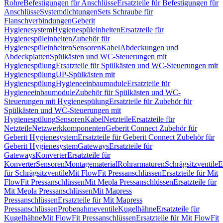
Rohre
Befestigungen für Anschlüsse
Ersatzteile für Befestigungen für
Anschlüsse
Systemdichtungen
Sets Schraube für
Flanschverbindungen
Geberit
Hygienesystem
Hygienespüleinheiten
Ersatzteile für
Hygienespüleinheiten
Zubehör für
Hygienespüleinheiten
Sensoren
Kabel
Abdeckungen und
Abdeckplatten
Spülkästen und WC-Steuerungen mit
Hygienespülung
Ersatzteile für Spülkästen und WC-Steuerungen mit
Hygienespülung
UP-Spülkästen mit
Hygienespülung
Hygieneeinbaumodule
Ersatzteile für
Hygieneeinbaumodule
Zubehör für Spülkästen und WC-
Steuerungen mit Hygienespülung
Ersatzteile für Zubehör für
Spülkästen und WC-Steuerungen mit
Hygienespülung
Sensoren
Kabel
Netzteile
Ersatzteile für
Netzteile
Netzwerkkomponenten
Geberit Connect Zubehör für
Geberit Hygienesystem
Ersatzteile für Geberit Connect Zubehör für
Geberit Hygienesystem
Gateways
Ersatzteile für
Gateways
Konverter
Ersatzteile für
Konverter
Sensoren
Montagematerial
Rohrarmaturen
Schrägsitzventile
E
für Schrägsitzventile
Mit FlowFit Pressanschlüssen
Ersatzteile für Mit
FlowFit Pressanschlüssen
Mit Mepla Pressanschlüssen
Ersatzteile für
Mit Mepla Pressanschlüssen
Mit Mapress
Pressanschlüssen
Ersatzteile für Mit Mapress
Pressanschlüssen
Probenahmeventile
Kugelhähne
Ersatzteile für
Kugelhähne
Mit FlowFit Pressanschlüssen
Ersatzteile für Mit FlowFit