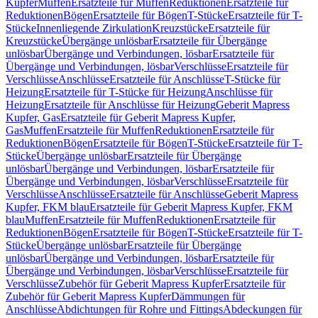
Kupfer
Muffen
Ersatzteile für Muffen
Reduktionen
Ersatzteile für
Reduktionen
Bögen
Ersatzteile für Bögen
T-Stücke
Ersatzteile für T-
Stücke
Innenliegende Zirkulation
Kreuzstücke
Ersatzteile für
Kreuzstücke
Übergänge unlösbar
Ersatzteile für Übergänge
unlösbar
Übergänge und Verbindungen, lösbar
Ersatzteile für
Übergänge und Verbindungen, lösbar
Verschlüsse
Ersatzteile für
Verschlüsse
Anschlüsse
Ersatzteile für Anschlüsse
T-Stücke für
Heizung
Ersatzteile für T-Stücke für Heizung
Anschlüsse für
Heizung
Ersatzteile für Anschlüsse für Heizung
Geberit Mapress
Kupfer, Gas
Ersatzteile für Geberit Mapress Kupfer,
Gas
Muffen
Ersatzteile für Muffen
Reduktionen
Ersatzteile für
Reduktionen
Bögen
Ersatzteile für Bögen
T-Stücke
Ersatzteile für T-
Stücke
Übergänge unlösbar
Ersatzteile für Übergänge
unlösbar
Übergänge und Verbindungen, lösbar
Ersatzteile für
Übergänge und Verbindungen, lösbar
Verschlüsse
Ersatzteile für
Verschlüsse
Anschlüsse
Ersatzteile für Anschlüsse
Geberit Mapress
Kupfer, FKM blau
Ersatzteile für Geberit Mapress Kupfer, FKM
blau
Muffen
Ersatzteile für Muffen
Reduktionen
Ersatzteile für
Reduktionen
Bögen
Ersatzteile für Bögen
T-Stücke
Ersatzteile für T-
Stücke
Übergänge unlösbar
Ersatzteile für Übergänge
unlösbar
Übergänge und Verbindungen, lösbar
Ersatzteile für
Übergänge und Verbindungen, lösbar
Verschlüsse
Ersatzteile für
Verschlüsse
Zubehör für Geberit Mapress Kupfer
Ersatzteile für
Zubehör für Geberit Mapress Kupfer
Dämmungen für
Anschlüsse
Abdichtungen für Rohre und Fittings
Abdeckungen für