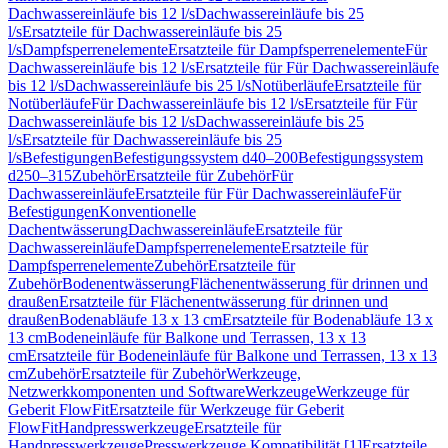
Dachwassereinläufe bis 12 l/s
Dachwassereinläufe bis 25
l/s
Ersatzteile für Dachwassereinläufe bis 25
l/s
Dampfsperrenelemente
Ersatzteile für Dampfsperrenelemente
Für
Dachwassereinläufe bis 12 l/s
Ersatzteile für Für Dachwassereinläufe
bis 12 l/s
Dachwassereinläufe bis 25 l/s
Notüberläufe
Ersatzteile für
Notüberläufe
Für Dachwassereinläufe bis 12 l/s
Ersatzteile für Für
Dachwassereinläufe bis 12 l/s
Dachwassereinläufe bis 25
l/s
Ersatzteile für Dachwassereinläufe bis 25
l/s
Befestigungen
Befestigungssystem d40–200
Befestigungssystem
d250–315
Zubehör
Ersatzteile für Zubehör
Für
Dachwassereinläufe
Ersatzteile für Für Dachwassereinläufe
Für
Befestigungen
Konventionelle
Dachentwässerung
Dachwassereinläufe
Ersatzteile für
Dachwassereinläufe
Dampfsperrenelemente
Ersatzteile für
Dampfsperrenelemente
Zubehör
Ersatzteile für
Zubehör
Bodenentwässerung
Flächenentwässerung für drinnen und
draußen
Ersatzteile für Flächenentwässerung für drinnen und
draußen
Bodenabläufe 13 x 13 cm
Ersatzteile für Bodenabläufe 13 x
13 cm
Bodeneinläufe für Balkone und Terrassen, 13 x 13
cm
Ersatzteile für Bodeneinläufe für Balkone und Terrassen, 13 x 13
cm
Zubehör
Ersatzteile für Zubehör
Werkzeuge,
Netzwerkkomponenten und Software
Werkzeuge
Werkzeuge für
Geberit FlowFit
Ersatzteile für Werkzeuge für Geberit
FlowFit
Handpresswerkzeuge
Ersatzteile für
Handpresswerkzeuge
Presswerkzeuge Kompatibilität [1]
Ersatzteile