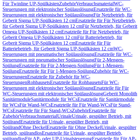
Für Twinline UP-Spülkästen
Zubehör
Verbrauchsmaterial
WC-
Steuerungen mit elektronischer Spülauslösung
Ersatzteile für WC-
Steuerungen mit elektronischer Spülauslösung
Für Netzbetrieb, für
Geberit Sigma UP-Spülkästen 12 cm
Ersatzteile für Für Netzbetrieb,
für Geberit Sigma UP-Spülkästen 12 cm
Für Netzbetrieb, für Geberit
Omega UP-Spülkästen 12 cm
Ersatzteile für Für Netzbetrieb, für
Geberit Omega UP-Spülkästen 12 cm
Für Batteriebetrieb, für
Geberit Sigma UP-Spülkästen 12 cm
Ersatzteile für Für
Batteriebetrieb, für Geberit Sigma UP-Spülkästen 12 cm
WC-
Steuerungen mit pneumatischer Spülauslösung
Ersatzteile für WC-
Steuerungen mit pneumatischer Spülauslösung
Für 2-Mengen-
Spülung
Ersatzteile für Für 2-Mengen-Spülung
Für 1-Mengen-
Spülung
Ersatzteile für Für 1-Mengen-Spülung
Zubehör für WC-
Steuerungen
Ersatzteile für Zubehör für WC-
Steuerungen
Rohbausets
Ersatzteile für Rohbausets
Für WC-
Steuerungen mit elektronischer Spülauslösung
Ersatzteile für Für
WC-Steuerungen mit elektronischer Spülauslösung
Geberit Monolith
Sanitärmodule
Sanitärmodule für WCs
Ersatzteile für Sanitärmodule
für WCs
Für Wand-WCs
Ersatzteile für Für Wand-WCs
Für Stand-
WCs
Ersatzteile für Für Stand-WCs
Zubehör
Ersatzteile für
Zubehör
Verbrauchsmaterial
Urinale
Urinale, gespülter Betrieb, mit
Spülrand
Ersatzteile für Urinale, gespülter Betrieb, mit
Spülrand
Ohne Deckel
Ersatzteile für Ohne Deckel
Urinale, gespülter
Betrieb, spülrandlos
Ersatzteile für Urinale, gespülter Betrieb,
spülrandlos
Für AP- oder UP-Urinalsteuerung
Ersatzteile für Für AP-