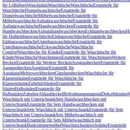
für Löthülsen
Waschplatz
Waschtische
Waschtische
Ersatzteile für
Waschtische
Doppelwaschtische
Ersatzteile für
Doppelwaschtische
Möbelwaschtische
Ersatzteile für
Möbelwaschtische
Aufsatzwaschtische
Ersatzteile für
Aufsatzwaschtische
Handwaschbecken
Ersatzteile für
Handwaschbecken
Aufsatzhandwaschbecken
Eckhandwaschbecken
H
für Halbeinbauwaschtische
Einbauwaschtische
Ersatzteile für
Einbauwaschtische
Unterbauwaschtische
Ersatzteile für
Unterbauwaschtische
Eckwaschtische
Waschtische
Comfort
Waschtische für Kinder
Ersatzteile für Waschtische für
Kinder
Waschtische
Waschrinnen
Ersatzteile für Waschrinnen
Weitere
Becken
Ersatzteile für Weitere Becken
Ausgussbecken
Ersatzteile für
Ausgussbecken
Ausgüsse
Ersatzteile für
Ausgüsse
Mehrzweckbecken
Gipsfangbecken
Waschtische für
Klassenräume
Ersatzteile für Waschtische für
Klassenräume
Zubehör
Säulen
Ersatzteile für
Säulen
Halbsäulen
Ersatzteile für
Halbsäulen
Zubehör
Ablaufdeckel
Befestigungsmaterial
Dekorblenden
W
Waschtisch mit Unterschrank
Sets Handwaschbecken mit
Unterschrank
Ersatzteile für Sets Handwaschbecken mit
Unterschrank
Sets Waschtisch mit Unterschrank
Ersatzteile für Sets
Waschtisch mit Unterschrank
Sets Möbelwaschtisch mit
Unterschrank
Ersatzteile für Sets Möbelwaschtisch mit
Unterschrank
Badezimmermöbel
Waschtischunterschränke
Ersatzteile