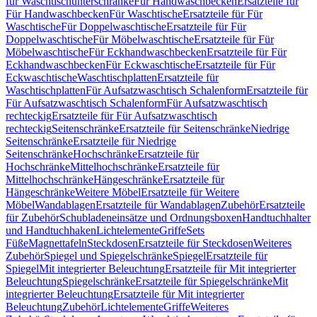
für Waschtischunterschränke
Für Handwaschbecken
Ersatzteile für
Für Handwaschbecken
Für Waschtische
Ersatzteile für Für
Waschtische
Für Doppelwaschtische
Ersatzteile für Für
Doppelwaschtische
Für Möbelwaschtische
Ersatzteile für Für
Möbelwaschtische
Für Eckhandwaschbecken
Ersatzteile für Für
Eckhandwaschbecken
Für Eckwaschtische
Ersatzteile für Für
Eckwaschtische
Waschtischplatten
Ersatzteile für
Waschtischplatten
Für Aufsatzwaschtisch Schalenform
Ersatzteile für
Für Aufsatzwaschtisch Schalenform
Für Aufsatzwaschtisch
rechteckig
Ersatzteile für Für Aufsatzwaschtisch
rechteckig
Seitenschränke
Ersatzteile für Seitenschränke
Niedrige
Seitenschränke
Ersatzteile für Niedrige
Seitenschränke
Hochschränke
Ersatzteile für
Hochschränke
Mittelhochschränke
Ersatzteile für
Mittelhochschränke
Hängeschränke
Ersatzteile für
Hängeschränke
Weitere Möbel
Ersatzteile für Weitere
Möbel
Wandablagen
Ersatzteile für Wandablagen
Zubehör
Ersatzteile
für Zubehör
Schubladeneinsätze und Ordnungsboxen
Handtuchhalter
und Handtuchhaken
Lichtelemente
Griffe
Sets
Füße
Magnettafeln
Steckdosen
Ersatzteile für Steckdosen
Weiteres
Zubehör
Spiegel und Spiegelschränke
Spiegel
Ersatzteile für
Spiegel
Mit integrierter Beleuchtung
Ersatzteile für Mit integrierter
Beleuchtung
Spiegelschränke
Ersatzteile für Spiegelschränke
Mit
integrierter Beleuchtung
Ersatzteile für Mit integrierter
Beleuchtung
Zubehör
Lichtelemente
Griffe
Weiteres