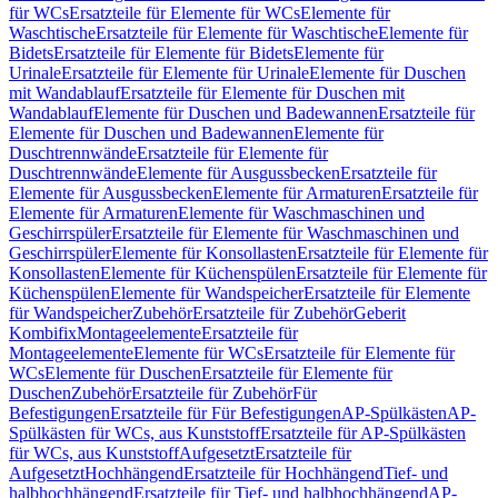
für WCs
Ersatzteile für Elemente für WCs
Elemente für
Waschtische
Ersatzteile für Elemente für Waschtische
Elemente für
Bidets
Ersatzteile für Elemente für Bidets
Elemente für
Urinale
Ersatzteile für Elemente für Urinale
Elemente für Duschen
mit Wandablauf
Ersatzteile für Elemente für Duschen mit
Wandablauf
Elemente für Duschen und Badewannen
Ersatzteile für
Elemente für Duschen und Badewannen
Elemente für
Duschtrennwände
Ersatzteile für Elemente für
Duschtrennwände
Elemente für Ausgussbecken
Ersatzteile für
Elemente für Ausgussbecken
Elemente für Armaturen
Ersatzteile für
Elemente für Armaturen
Elemente für Waschmaschinen und
Geschirrspüler
Ersatzteile für Elemente für Waschmaschinen und
Geschirrspüler
Elemente für Konsollasten
Ersatzteile für Elemente für
Konsollasten
Elemente für Küchenspülen
Ersatzteile für Elemente für
Küchenspülen
Elemente für Wandspeicher
Ersatzteile für Elemente
für Wandspeicher
Zubehör
Ersatzteile für Zubehör
Geberit
Kombifix
Montageelemente
Ersatzteile für
Montageelemente
Elemente für WCs
Ersatzteile für Elemente für
WCs
Elemente für Duschen
Ersatzteile für Elemente für
Duschen
Zubehör
Ersatzteile für Zubehör
Für
Befestigungen
Ersatzteile für Für Befestigungen
AP-Spülkästen
AP-
Spülkästen für WCs, aus Kunststoff
Ersatzteile für AP-Spülkästen
für WCs, aus Kunststoff
Aufgesetzt
Ersatzteile für
Aufgesetzt
Hochhängend
Ersatzteile für Hochhängend
Tief- und
halbhochhängend
Ersatzteile für Tief- und halbhochhängend
AP-