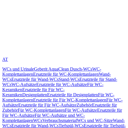
AT
WCs und Urinale
Geberit AquaClean Dusch-WCs
WC-
Komplettanlagen
Ersatzteile für WC-Komplettanlagen
Wand-
WCs
Ersatzteile für Wand-WCs
Stand-WCs
Ersatzteile für Stand-
WCs
WC-Aufsätze
Ersatzteile für WC-Aufsätze
Für WC-
Keramiken
Ersatzteile für Für WC-
Keramiken
Designplatten
Ersatzteile für Designplatten
Für WC-
Komplettanlagen
Ersatzteile für Für WC-Komplettanlagen
Für WC-
Aufsätze
Ersatzteile für Für WC-Aufsätze
Zubehör
Ersatzteile für
Zubehör
Für WC-Komplettanlagen
Für WC-Aufsätze
Ersatzteile für
Für WC-Aufsätze
Für WC-Aufsätze und WC-
Komplettanlagen
WCs
Verbrauchsmaterial
WCs und WC-Sitze
Wand-
WCs
Ersatzteile für Wand-WCs
Tiefspül-WCs
Ersatzteile für Tiefspül-