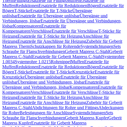
Therm
Fittings
Ersatzteile für Fittings
Muffen
Ersatzteile für
Muffen
Reduktionen
Ersatzteile für Reduktionen
Bögen
Ersatzteile für
Bögen
T-Stücke
Ersatzteile für T-Stücke
Übergänge
unlösbar
Ersatzteile für Übergänge unlösbar
Übergänge und
Verbindungen, lösbar
Ersatzteile für Übergänge und Verbindungen,
lösbar
Kompensatoren
Ersatzteile für
Kompensatoren
Verschlüsse
Ersatzteile für Verschlüsse
T-Stücke für
Heizung
Ersatzteile für T-Stücke für Heizung
Anschlüsse für
Heizung
Ersatzteile für Anschlüsse für Heizung
Zubehör für Geberit
Mapress Therm
Schutzkappen für Rohrende
Systemdichtungen
Sets
Schraube für Flanschverbindungen
Geberit Mapress C-Stahl
Geberit
Mapress C-Stahl
Ersatzteile für Geberit Mapress C-Stahl
Systemrohre
1.0034
Systemrohre 1.0215
Rohrnippel
Muffen
Ersatzteile für
Muffen
Reduktionen
Ersatzteile für Reduktionen
Bögen
Ersatzteile für
Bögen
T-Stücke
Ersatzteile für T-Stücke
Kreuzstücke
Ersatzteile für
Kreuzstücke
Übergänge unlösbar
Ersatzteile für Übergänge
unlösbar
Übergänge und Verbindungen, lösbar
Ersatzteile für
Übergänge und Verbindungen, lösbar
Kompensatoren
Ersatzteile für
Kompensatoren
Verschlüsse
Ersatzteile für Verschlüsse
T-Stücke für
Heizung
Ersatzteile für T-Stücke für Heizung
Anschlüsse für
Heizung
Ersatzteile für Anschlüsse für Heizung
Zubehör für Geberit
Mapress C-Stahl
Abdichtungen für Rohre und Fittings
Abdeckungen
für Rohre
Befestigungen für Anschlüsse
Systemdichtungen
Sets
Schraube für Flanschverbindungen
Geberit Mapress Kupfer
Geberit
Mapress Kupfer
Ersatzteile für Geberit Mapress