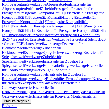
Rohrbearbeitungswerkzeuge
Abpressstopfen
Ersatzteile für
Abpressstopfen
Prüfmittel
Zubehör
Pressgeräte
Ersatzteile für
Pressgeräte
Pressgeräte Kompatibilität [1]
Ersatzteile für Pressgeräte
Kompatibilität [1]
Pressgeräte Kompatibilität [2]
Ersatzteile für
Pressgeräte Kompatibilität [2]
Pressgeräte Kompatibilität
[2XL]
Ersatzteile für Pressgeräte Kompatibilität [2XL]
Pressgeräte
Kompatibilität [4] / [2]
Ersatzteile für Pressgeräte Kompatibilität [4] /
[2]
Universalkoffer
Universalkoffer
Werkzeuge für Geberit Silent-
db20 / Geberit PE
Ersatzteile für Werkzeuge für Geberit Silent-db20
/ Geberit PE
Elektroschweißwerkzeuge
Ersatzteile für
Elektroschweißwerkzeuge
Zubehör für
Elektroschweißwerkzeuge
Spiegelschweißwerkzeuge
Ersatzteile für
Spiegelschweißwerkzeuge
Zubehör für
Spiegelschweißwerkzeuge
Ersatzteile für Zubehör für
Spiegelschweißwerkzeuge
Rohrbearbeitungswerkzeuge
Ersatzteile
für Rohrbearbeitungswerkzeuge
Zubehör für
Rohrbearbeitungswerkzeuge
Ersatzteile für Zubehör für
Rohrbearbeitungswerkzeuge
Bedienhilfen
Fernbedienungen
Netzwerk
für Netzwerkkomponenten
Gateways
Ersatzteile für
Gateways
Konverter
Ersatzteile für
Konverter
Montagematerial
Geberit Connect
Gateways
Ersatzteile für
Gateways
Konverter
Ersatzteile für Konverter
Montagematerial
Produktkategorien
Badserien