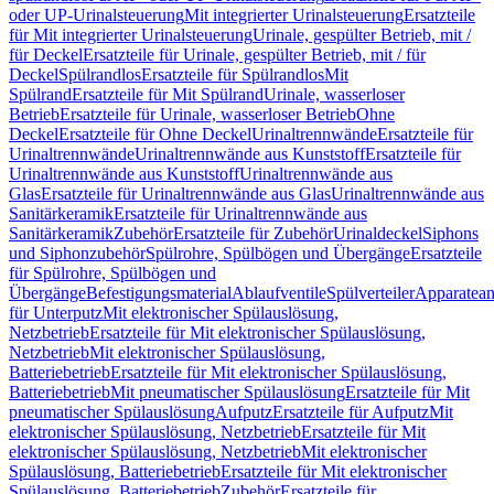
oder UP-Urinalsteuerung
Mit integrierter Urinalsteuerung
Ersatzteile
für Mit integrierter Urinalsteuerung
Urinale, gespülter Betrieb, mit /
für Deckel
Ersatzteile für Urinale, gespülter Betrieb, mit / für
Deckel
Spülrandlos
Ersatzteile für Spülrandlos
Mit
Spülrand
Ersatzteile für Mit Spülrand
Urinale, wasserloser
Betrieb
Ersatzteile für Urinale, wasserloser Betrieb
Ohne
Deckel
Ersatzteile für Ohne Deckel
Urinaltrennwände
Ersatzteile für
Urinaltrennwände
Urinaltrennwände aus Kunststoff
Ersatzteile für
Urinaltrennwände aus Kunststoff
Urinaltrennwände aus
Glas
Ersatzteile für Urinaltrennwände aus Glas
Urinaltrennwände aus
Sanitärkeramik
Ersatzteile für Urinaltrennwände aus
Sanitärkeramik
Zubehör
Ersatzteile für Zubehör
Urinaldeckel
Siphons
und Siphonzubehör
Spülrohre, Spülbögen und Übergänge
Ersatzteile
für Spülrohre, Spülbögen und
Übergänge
Befestigungsmaterial
Ablaufventile
Spülverteiler
Apparatean
für Unterputz
Mit elektronischer Spülauslösung,
Netzbetrieb
Ersatzteile für Mit elektronischer Spülauslösung,
Netzbetrieb
Mit elektronischer Spülauslösung,
Batteriebetrieb
Ersatzteile für Mit elektronischer Spülauslösung,
Batteriebetrieb
Mit pneumatischer Spülauslösung
Ersatzteile für Mit
pneumatischer Spülauslösung
Aufputz
Ersatzteile für Aufputz
Mit
elektronischer Spülauslösung, Netzbetrieb
Ersatzteile für Mit
elektronischer Spülauslösung, Netzbetrieb
Mit elektronischer
Spülauslösung, Batteriebetrieb
Ersatzteile für Mit elektronischer
Spülauslösung, Batteriebetrieb
Zubehör
Ersatzteile für