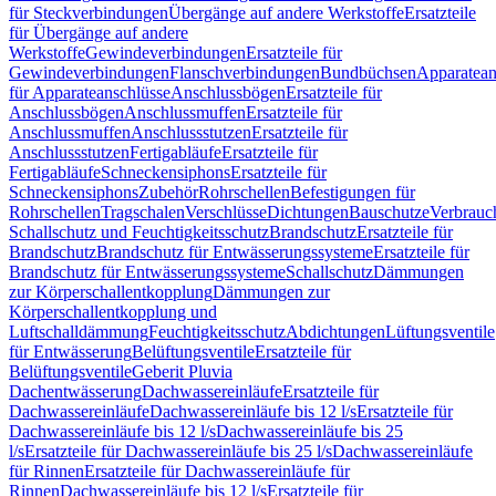
für Steckverbindungen
Übergänge auf andere Werkstoffe
Ersatzteile
für Übergänge auf andere
Werkstoffe
Gewindeverbindungen
Ersatzteile für
Gewindeverbindungen
Flanschverbindungen
Bundbüchsen
Apparatean
für Apparateanschlüsse
Anschlussbögen
Ersatzteile für
Anschlussbögen
Anschlussmuffen
Ersatzteile für
Anschlussmuffen
Anschlussstutzen
Ersatzteile für
Anschlussstutzen
Fertigabläufe
Ersatzteile für
Fertigabläufe
Schneckensiphons
Ersatzteile für
Schneckensiphons
Zubehör
Rohrschellen
Befestigungen für
Rohrschellen
Tragschalen
Verschlüsse
Dichtungen
Bauschutze
Verbrauc
Schallschutz und Feuchtigkeitsschutz
Brandschutz
Ersatzteile für
Brandschutz
Brandschutz für Entwässerungssysteme
Ersatzteile für
Brandschutz für Entwässerungssysteme
Schallschutz
Dämmungen
zur Körperschallentkopplung
Dämmungen zur
Körperschallentkopplung und
Luftschalldämmung
Feuchtigkeitsschutz
Abdichtungen
Lüftungsventile
für Entwässerung
Belüftungsventile
Ersatzteile für
Belüftungsventile
Geberit Pluvia
Dachentwässerung
Dachwassereinläufe
Ersatzteile für
Dachwassereinläufe
Dachwassereinläufe bis 12 l/s
Ersatzteile für
Dachwassereinläufe bis 12 l/s
Dachwassereinläufe bis 25
l/s
Ersatzteile für Dachwassereinläufe bis 25 l/s
Dachwassereinläufe
für Rinnen
Ersatzteile für Dachwassereinläufe für
Rinnen
Dachwassereinläufe bis 12 l/s
Ersatzteile für