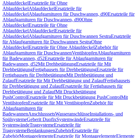
Ablaufdeckel
Ersatzteile für Ohne
Ablaufdeckel
Ablaufdeckel
Ersatzteile für
Ablaufdeckel
Ablaufgarnituren für Duschwannen, d90
Ersatzteile für
Ablaufgarnituren für Duschwannen, d90
Ohne
Ablaufdeckel
Ersatzteile für Ohne
Ablaufdeckel
Ablaufdeckel
Ersatzteile für
Ablaufdeckel
Ablaufgarnituren für Duschwannen Sestra
Ersatzteile
für Ablaufgarnituren für Duschwannen Sestra
Ohne
Ablaufdeckel
Ersatzteile für Ohne Ablaufdeckel
Zubehör für
Ablaufgarnituren für Duschwannen
Ventilstopfen
Ablaufgarnituren
für Badewannen, d52
Ersatzteile für Ablaufgarnituren für
Badewannen, d52
Mit Drehbetätigung
Ersatzteile für Mit
Drehbetätigung
Fertigbausets für Drehbetätigung
Ersatzteile für
Fertigbausets für Drehbetätigung
Mit Drehbetätigung und
Zulauf
Ersatzteile für Mit Drehbetätigung und Zulauf
Fertigbausets
für Drehbetätigung und Zulauf
Ersatzteile für Fertigbausets für
Drehbetätigung und Zulauf
Mit Druckbetätigung
PushControl
Ersatzteile für Mit Druckbetätigung PushControl
Mit
Ventilstopfen
Ersatzteile für Mit Ventilstopfen
Zubehör für
Ablaufgarnituren für
Badewannen
Anschlusssets
Wasseranschlüsse
Installations- und
Spülsysteme
Geberit Duofix
Systemwände
Ersatzteile für
Systemwände
Tragsysteme
Ersatzteile für
Tragsysteme
Beplankungen
Zubehör
Ersatzteile für
Zubehör
Montageelemente
Ersatzteile für Montageelemente
Elemente