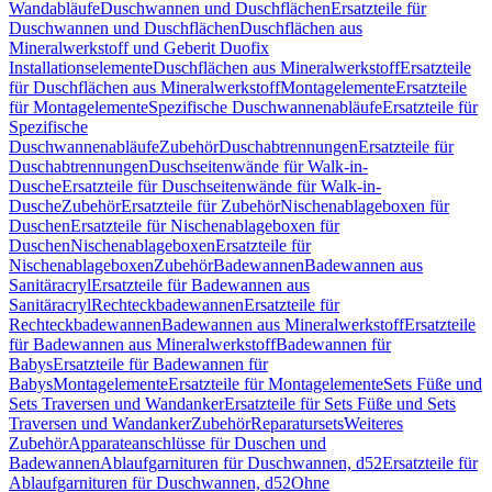
Wandabläufe
Duschwannen und Duschflächen
Ersatzteile für
Duschwannen und Duschflächen
Duschflächen aus
Mineralwerkstoff und Geberit Duofix
Installationselemente
Duschflächen aus Mineralwerkstoff
Ersatzteile
für Duschflächen aus Mineralwerkstoff
Montagelemente
Ersatzteile
für Montagelemente
Spezifische Duschwannenabläufe
Ersatzteile für
Spezifische
Duschwannenabläufe
Zubehör
Duschabtrennungen
Ersatzteile für
Duschabtrennungen
Duschseitenwände für Walk-in-
Dusche
Ersatzteile für Duschseitenwände für Walk-in-
Dusche
Zubehör
Ersatzteile für Zubehör
Nischenablageboxen für
Duschen
Ersatzteile für Nischenablageboxen für
Duschen
Nischenablageboxen
Ersatzteile für
Nischenablageboxen
Zubehör
Badewannen
Badewannen aus
Sanitäracryl
Ersatzteile für Badewannen aus
Sanitäracryl
Rechteckbadewannen
Ersatzteile für
Rechteckbadewannen
Badewannen aus Mineralwerkstoff
Ersatzteile
für Badewannen aus Mineralwerkstoff
Badewannen für
Babys
Ersatzteile für Badewannen für
Babys
Montagelemente
Ersatzteile für Montagelemente
Sets Füße und
Sets Traversen und Wandanker
Ersatzteile für Sets Füße und Sets
Traversen und Wandanker
Zubehör
Reparatursets
Weiteres
Zubehör
Apparateanschlüsse für Duschen und
Badewannen
Ablaufgarnituren für Duschwannen, d52
Ersatzteile für
Ablaufgarnituren für Duschwannen, d52
Ohne