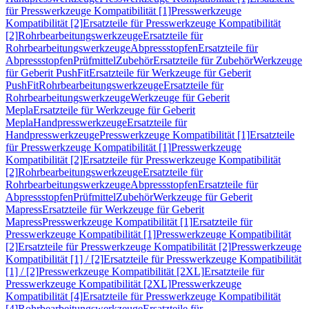
für Presswerkzeuge Kompatibilität [1]
Presswerkzeuge
Kompatibilität [2]
Ersatzteile für Presswerkzeuge Kompatibilität
[2]
Rohrbearbeitungswerkzeuge
Ersatzteile für
Rohrbearbeitungswerkzeuge
Abpressstopfen
Ersatzteile für
Abpressstopfen
Prüfmittel
Zubehör
Ersatzteile für Zubehör
Werkzeuge
für Geberit PushFit
Ersatzteile für Werkzeuge für Geberit
PushFit
Rohrbearbeitungswerkzeuge
Ersatzteile für
Rohrbearbeitungswerkzeuge
Werkzeuge für Geberit
Mepla
Ersatzteile für Werkzeuge für Geberit
Mepla
Handpresswerkzeuge
Ersatzteile für
Handpresswerkzeuge
Presswerkzeuge Kompatibilität [1]
Ersatzteile
für Presswerkzeuge Kompatibilität [1]
Presswerkzeuge
Kompatibilität [2]
Ersatzteile für Presswerkzeuge Kompatibilität
[2]
Rohrbearbeitungswerkzeuge
Ersatzteile für
Rohrbearbeitungswerkzeuge
Abpressstopfen
Ersatzteile für
Abpressstopfen
Prüfmittel
Zubehör
Werkzeuge für Geberit
Mapress
Ersatzteile für Werkzeuge für Geberit
Mapress
Presswerkzeuge Kompatibilität [1]
Ersatzteile für
Presswerkzeuge Kompatibilität [1]
Presswerkzeuge Kompatibilität
[2]
Ersatzteile für Presswerkzeuge Kompatibilität [2]
Presswerkzeuge
Kompatibilität [1] / [2]
Ersatzteile für Presswerkzeuge Kompatibilität
[1] / [2]
Presswerkzeuge Kompatibilität [2XL]
Ersatzteile für
Presswerkzeuge Kompatibilität [2XL]
Presswerkzeuge
Kompatibilität [4]
Ersatzteile für Presswerkzeuge Kompatibilität
[4]
Rohrbearbeitungswerkzeuge
Ersatzteile für