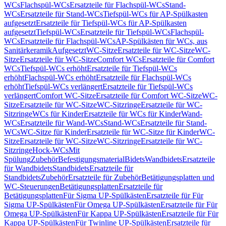
WCs
Flachspül-WCs
Ersatzteile für Flachspül-WCs
Stand-
WCs
Ersatzteile für Stand-WCs
Tiefspül-WCs für AP-Spülkasten
aufgesetzt
Ersatzteile für Tiefspül-WCs für AP-Spülkasten
aufgesetzt
Tiefspül-WCs
Ersatzteile für Tiefspül-WCs
Flachspül-
WCs
Ersatzteile für Flachspül-WCs
AP-Spülkästen für WCs, aus
Sanitärkeramik
Aufgesetzt
WC-Sitze
Ersatzteile für WC-Sitze
WC-
Sitze
Ersatzteile für WC-Sitze
Comfort WCs
Ersatzteile für Comfort
WCs
Tiefspül-WCs erhöht
Ersatzteile für Tiefspül-WCs
erhöht
Flachspül-WCs erhöht
Ersatzteile für Flachspül-WCs
erhöht
Tiefspül-WCs verlängert
Ersatzteile für Tiefspül-WCs
verlängert
Comfort WC-Sitze
Ersatzteile für Comfort WC-Sitze
WC-
Sitze
Ersatzteile für WC-Sitze
WC-Sitzringe
Ersatzteile für WC-
Sitzringe
WCs für Kinder
Ersatzteile für WCs für Kinder
Wand-
WCs
Ersatzteile für Wand-WCs
Stand-WCs
Ersatzteile für Stand-
WCs
WC-Sitze für Kinder
Ersatzteile für WC-Sitze für Kinder
WC-
Sitze
Ersatzteile für WC-Sitze
WC-Sitzringe
Ersatzteile für WC-
Sitzringe
Hock-WCs
Mit
Spülung
Zubehör
Befestigungsmaterial
Bidets
Wandbidets
Ersatzteile
für Wandbidets
Standbidets
Ersatzteile für
Standbidets
Zubehör
Ersatzteile für Zubehör
Betätigungsplatten und
WC-Steuerungen
Betätigungsplatten
Ersatzteile für
Betätigungsplatten
Für Sigma UP-Spülkästen
Ersatzteile für Für
Sigma UP-Spülkästen
Für Omega UP-Spülkästen
Ersatzteile für Für
Omega UP-Spülkästen
Für Kappa UP-Spülkästen
Ersatzteile für Für
Kappa UP-Spülkästen
Für Twinline UP-Spülkästen
Ersatzteile für