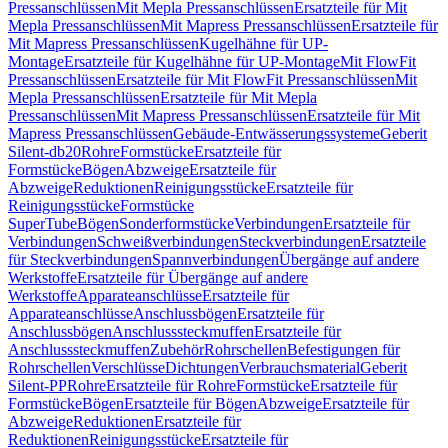
Pressanschlüssen
Mit Mepla Pressanschlüssen
Ersatzteile für Mit
Mepla Pressanschlüssen
Mit Mapress Pressanschlüssen
Ersatzteile für
Mit Mapress Pressanschlüssen
Kugelhähne für UP-
Montage
Ersatzteile für Kugelhähne für UP-Montage
Mit FlowFit
Pressanschlüssen
Ersatzteile für Mit FlowFit Pressanschlüssen
Mit
Mepla Pressanschlüssen
Ersatzteile für Mit Mepla
Pressanschlüssen
Mit Mapress Pressanschlüssen
Ersatzteile für Mit
Mapress Pressanschlüssen
Gebäude-Entwässerungssysteme
Geberit
Silent-db20
Rohre
Formstücke
Ersatzteile für
Formstücke
Bögen
Abzweige
Ersatzteile für
Abzweige
Reduktionen
Reinigungsstücke
Ersatzteile für
Reinigungsstücke
Formstücke
SuperTube
Bögen
Sonderformstücke
Verbindungen
Ersatzteile für
Verbindungen
Schweißverbindungen
Steckverbindungen
Ersatzteile
für Steckverbindungen
Spannverbindungen
Übergänge auf andere
Werkstoffe
Ersatzteile für Übergänge auf andere
Werkstoffe
Apparateanschlüsse
Ersatzteile für
Apparateanschlüsse
Anschlussbögen
Ersatzteile für
Anschlussbögen
Anschlusssteckmuffen
Ersatzteile für
Anschlusssteckmuffen
Zubehör
Rohrschellen
Befestigungen für
Rohrschellen
Verschlüsse
Dichtungen
Verbrauchsmaterial
Geberit
Silent-PP
Rohre
Ersatzteile für Rohre
Formstücke
Ersatzteile für
Formstücke
Bögen
Ersatzteile für Bögen
Abzweige
Ersatzteile für
Abzweige
Reduktionen
Ersatzteile für
Reduktionen
Reinigungsstücke
Ersatzteile für