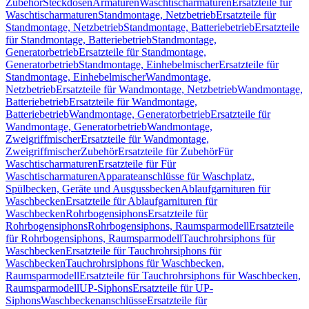
Zubehör
Steckdosen
Armaturen
Waschtischarmaturen
Ersatzteile für
Waschtischarmaturen
Standmontage, Netzbetrieb
Ersatzteile für
Standmontage, Netzbetrieb
Standmontage, Batteriebetrieb
Ersatzteile
für Standmontage, Batteriebetrieb
Standmontage,
Generatorbetrieb
Ersatzteile für Standmontage,
Generatorbetrieb
Standmontage, Einhebelmischer
Ersatzteile für
Standmontage, Einhebelmischer
Wandmontage,
Netzbetrieb
Ersatzteile für Wandmontage, Netzbetrieb
Wandmontage,
Batteriebetrieb
Ersatzteile für Wandmontage,
Batteriebetrieb
Wandmontage, Generatorbetrieb
Ersatzteile für
Wandmontage, Generatorbetrieb
Wandmontage,
Zweigriffmischer
Ersatzteile für Wandmontage,
Zweigriffmischer
Zubehör
Ersatzteile für Zubehör
Für
Waschtischarmaturen
Ersatzteile für Für
Waschtischarmaturen
Apparateanschlüsse für Waschplatz,
Spülbecken, Geräte und Ausgussbecken
Ablaufgarnituren für
Waschbecken
Ersatzteile für Ablaufgarnituren für
Waschbecken
Rohrbogensiphons
Ersatzteile für
Rohrbogensiphons
Rohrbogensiphons, Raumsparmodell
Ersatzteile
für Rohrbogensiphons, Raumsparmodell
Tauchrohrsiphons für
Waschbecken
Ersatzteile für Tauchrohrsiphons für
Waschbecken
Tauchrohrsiphons für Waschbecken,
Raumsparmodell
Ersatzteile für Tauchrohrsiphons für Waschbecken,
Raumsparmodell
UP-Siphons
Ersatzteile für UP-
Siphons
Waschbeckenanschlüsse
Ersatzteile für