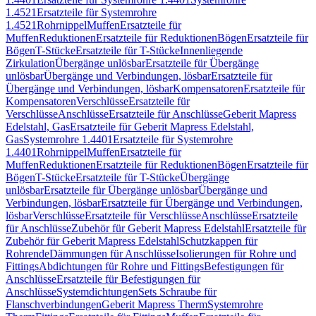
1.4521
Ersatzteile für Systemrohre
1.4521
Rohrnippel
Muffen
Ersatzteile für
Muffen
Reduktionen
Ersatzteile für Reduktionen
Bögen
Ersatzteile für
Bögen
T-Stücke
Ersatzteile für T-Stücke
Innenliegende
Zirkulation
Übergänge unlösbar
Ersatzteile für Übergänge
unlösbar
Übergänge und Verbindungen, lösbar
Ersatzteile für
Übergänge und Verbindungen, lösbar
Kompensatoren
Ersatzteile für
Kompensatoren
Verschlüsse
Ersatzteile für
Verschlüsse
Anschlüsse
Ersatzteile für Anschlüsse
Geberit Mapress
Edelstahl, Gas
Ersatzteile für Geberit Mapress Edelstahl,
Gas
Systemrohre 1.4401
Ersatzteile für Systemrohre
1.4401
Rohrnippel
Muffen
Ersatzteile für
Muffen
Reduktionen
Ersatzteile für Reduktionen
Bögen
Ersatzteile für
Bögen
T-Stücke
Ersatzteile für T-Stücke
Übergänge
unlösbar
Ersatzteile für Übergänge unlösbar
Übergänge und
Verbindungen, lösbar
Ersatzteile für Übergänge und Verbindungen,
lösbar
Verschlüsse
Ersatzteile für Verschlüsse
Anschlüsse
Ersatzteile
für Anschlüsse
Zubehör für Geberit Mapress Edelstahl
Ersatzteile für
Zubehör für Geberit Mapress Edelstahl
Schutzkappen für
Rohrende
Dämmungen für Anschlüsse
Isolierungen für Rohre und
Fittings
Abdichtungen für Rohre und Fittings
Befestigungen für
Anschlüsse
Ersatzteile für Befestigungen für
Anschlüsse
Systemdichtungen
Sets Schraube für
Flanschverbindungen
Geberit Mapress Therm
Systemrohre