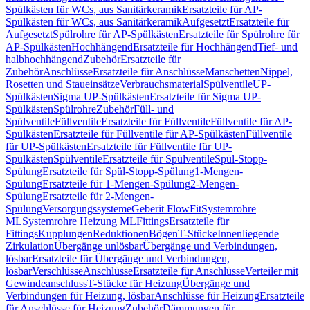
Spülkästen für WCs, aus Sanitärkeramik
Ersatzteile für AP-
Spülkästen für WCs, aus Sanitärkeramik
Aufgesetzt
Ersatzteile für
Aufgesetzt
Spülrohre für AP-Spülkästen
Ersatzteile für Spülrohre für
AP-Spülkästen
Hochhängend
Ersatzteile für Hochhängend
Tief- und
halbhochhängend
Zubehör
Ersatzteile für
Zubehör
Anschlüsse
Ersatzteile für Anschlüsse
Manschetten
Nippel,
Rosetten und Staueinsätze
Verbrauchsmaterial
Spülventile
UP-
Spülkästen
Sigma UP-Spülkästen
Ersatzteile für Sigma UP-
Spülkästen
Spülrohre
Zubehör
Füll- und
Spülventile
Füllventile
Ersatzteile für Füllventile
Füllventile für AP-
Spülkästen
Ersatzteile für Füllventile für AP-Spülkästen
Füllventile
für UP-Spülkästen
Ersatzteile für Füllventile für UP-
Spülkästen
Spülventile
Ersatzteile für Spülventile
Spül-Stopp-
Spülung
Ersatzteile für Spül-Stopp-Spülung
1-Mengen-
Spülung
Ersatzteile für 1-Mengen-Spülung
2-Mengen-
Spülung
Ersatzteile für 2-Mengen-
Spülung
Versorgungssysteme
Geberit FlowFit
Systemrohre
ML
Systemrohre Heizung ML
Fittings
Ersatzteile für
Fittings
Kupplungen
Reduktionen
Bögen
T-Stücke
Innenliegende
Zirkulation
Übergänge unlösbar
Übergänge und Verbindungen,
lösbar
Ersatzteile für Übergänge und Verbindungen,
lösbar
Verschlüsse
Anschlüsse
Ersatzteile für Anschlüsse
Verteiler mit
Gewindeanschluss
T-Stücke für Heizung
Übergänge und
Verbindungen für Heizung, lösbar
Anschlüsse für Heizung
Ersatzteile
für Anschlüsse für Heizung
Zubehör
Dämmungen für