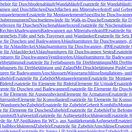
Zubehör für Duschbodenabläufe
Wandabläufe
Ersatzteile für Wandabläufe
wannen und Duschflächen
Duschflächen aus Mineralwerkstoff und Geberi
ntagelemente
Ersatzteile für Montagelemente
Spezifische Duschwanne
schabtrennungen
Duschseitenwände für Walk-in-Dusche
Ersatzteile für
lageboxen für Duschen
Nischenablageboxen
Ersatzteile für Nischenabla
ür Rechteckbadewannen
Badewannen aus Mineralwerkstoff
Ersatzteile f
mente
Sets Füße und Sets Traversen und Wandanker
Ersatzteile für Set
se für Duschen und Badewannen
Ablaufgarnituren für Duschwannen, 
ile für Ablaufdeckel
Ablaufgarnituren für Duschwannen, d90
Ersatzteil
ile für Ablaufdeckel
Ablaufgarnituren für Duschwannen Sestra
Ersatztei
rnituren für Duschwannen
Ventilstopfen
Ablaufgarnituren für Badewann
rehbetätigung
Ersatzteile für Fertigbausets für Drehbetätigung
Mit Drehbe
rtigbausets für Drehbetätigung und Zulauf
Mit Druckbetätigung PushCon
ituren für Badewannen
Anschlusssets
Wasseranschlüsse
Installations- un
ubehör
Ersatzteile für Zubehör
Montageelemente
Ersatzteile für Montag
Bidets
Ersatzteile für Elemente für Bidets
Elemente für Urinale
Ersatztei
mente für Duschen und Badewannen
Ersatzteile für Elemente für Dus
ile für Elemente für Ausgussbecken
Elemente für Armaturen
Ersatzteile 
hirrspüler
Elemente für Konsollasten
Ersatzteile für Elemente für Konso
r Wandspeicher
Zubehör
Ersatzteile für Zubehör
Geberit Kombifix
Montag
le für Elemente für Duschen
Zubehör
Ersatzteile für Zubehör
Für Befesti
unststoff
Aufgesetzt
Ersatzteile für Aufgesetzt
Hochhängend
Ersatzteile
eile für AP-Spülkästen für WCs, aus Sanitärkeramik
Aufgesetzt
Ersatztei
nd halbhochhängend
Zubehör
Ersatzteile für Zubehör
Anschlüsse
Ersatztei
pülkästen
Ersatzteile für Sigma UP-Spülkästen
Spülrohre
Zubehör
Füll- 