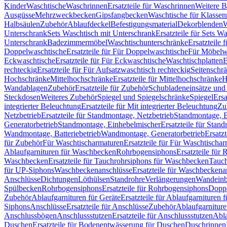
Kinder
Waschtische
Waschrinnen
Ersatzteile für Waschrinnen
Weitere 
Ausgüsse
Mehrzweckbecken
Gipsfangbecken
Waschtische für Klasse
Halbsäulen
Zubehör
Ablaufdeckel
Befestigungsmaterial
Dekorblenden
W
Unterschrank
Sets Waschtisch mit Unterschrank
Ersatzteile für Sets W
Unterschrank
Badezimmermöbel
Waschtischunterschränke
Ersatzteile 
Doppelwaschtische
Ersatzteile für Für Doppelwaschtische
Für Möbelw
Eckwaschtische
Ersatzteile für Für Eckwaschtische
Waschtischplatten
E
rechteckig
Ersatzteile für Für Aufsatzwaschtisch rechteckig
Seitenschr
Hochschränke
Mittelhochschränke
Ersatzteile für Mittelhochschränke
H
Wandablagen
Zubehör
Ersatzteile für Zubehör
Schubladeneinsätze un
Steckdosen
Weiteres Zubehör
Spiegel und Spiegelschränke
Spiegel
Ersa
integrierter Beleuchtung
Ersatzteile für Mit integrierter Beleuchtung
Zu
Netzbetrieb
Ersatzteile für Standmontage, Netzbetrieb
Standmontage, Ba
Generatorbetrieb
Standmontage, Einhebelmischer
Ersatzteile für Stan
Wandmontage, Batteriebetrieb
Wandmontage, Generatorbetrieb
Ersatz
für Zubehör
Für Waschtischarmaturen
Ersatzteile für Für Waschtischa
Ablaufgarnituren für Waschbecken
Rohrbogensiphons
Ersatzteile für
Waschbecken
Ersatzteile für Tauchrohrsiphons für Waschbecken
Tauch
für UP-Siphons
Waschbeckenanschlüsse
Ersatzteile für Waschbeckena
Anschlüsse
Dichtungen
Löthülsen
Standrohre
Verlängerungen
Wandeinb
Spülbecken
Rohrbogensiphons
Ersatzteile für Rohrbogensiphons
Dopp
Zubehör
Ablaufgarnituren für Geräte
Ersatzteile für Ablaufgarnituren 
Siphons
Anschlüsse
Ersatzteile für Anschlüsse
Zubehör
Ablaufgarnitur
Anschlussbögen
Anschlussstutzen
Ersatzteile für Anschlussstutzen
Abla
Duschen
Ersatzteile für Bodenentwässerung für Duschen
Duschrinnen