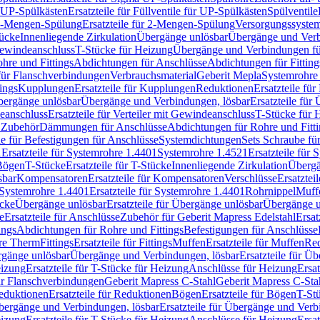
r UP-Spülkästen
Ersatzteile für Füllventile für UP-Spülkästen
Spülventile
-Mengen-Spülung
Ersatzteile für 2-Mengen-Spülung
Versorgungssyste
ücke
Innenliegende Zirkulation
Übergänge unlösbar
Übergänge und Verb
Gewindeanschluss
T-Stücke für Heizung
Übergänge und Verbindungen fü
hre und Fittings
Abdichtungen für Anschlüsse
Abdichtungen für Fitting
für Flanschverbindungen
Verbrauchsmaterial
Geberit Mepla
Systemrohr
tings
Kupplungen
Ersatzteile für Kupplungen
Reduktionen
Ersatzteile fü
Übergänge unlösbar
Übergänge und Verbindungen, lösbar
Ersatzteile fü
deanschluss
Ersatzteile für Verteiler mit Gewindeanschluss
T-Stücke für 
r Zubehör
Dämmungen für Anschlüsse
Abdichtungen für Rohre und Fitti
ile für Befestigungen für Anschlüsse
Systemdichtungen
Sets Schraube fü
1
Ersatzteile für Systemrohre 1.4401
Systemrohre 1.4521
Ersatzteile für
 Bögen
T-Stücke
Ersatzteile für T-Stücke
Innenliegende Zirkulation
Übergä
sbar
Kompensatoren
Ersatzteile für Kompensatoren
Verschlüsse
Ersatztei
Systemrohre 1.4401
Ersatzteile für Systemrohre 1.4401
Rohrnippel
Muff
ücke
Übergänge unlösbar
Ersatzteile für Übergänge unlösbar
Übergänge u
e
Ersatzteile für Anschlüsse
Zubehör für Geberit Mapress Edelstahl
Ersat
ings
Abdichtungen für Rohre und Fittings
Befestigungen für Anschlüsse
re Therm
Fittings
Ersatzteile für Fittings
Muffen
Ersatzteile für Muffen
Re
ergänge unlösbar
Übergänge und Verbindungen, lösbar
Ersatzteile für Ü
eizung
Ersatzteile für T-Stücke für Heizung
Anschlüsse für Heizung
Ersat
ür Flanschverbindungen
Geberit Mapress C-Stahl
Geberit Mapress C-Sta
eduktionen
Ersatzteile für Reduktionen
Bögen
Ersatzteile für Bögen
T-St
ergänge und Verbindungen, lösbar
Ersatzteile für Übergänge und Verb
eizung
Ersatzteile für T-Stücke für Heizung
Anschlüsse für Heizung
Ersat