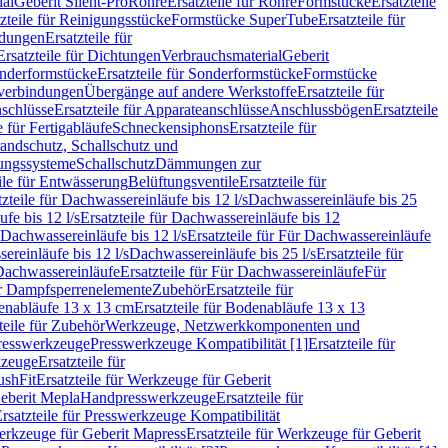
ial
Geberit Silent-Pro
Rohre
Ersatzteile für Rohre
Formstücke
Ersatzteile
zteile für Reinigungsstücke
Formstücke SuperTube
Ersatzteile für
ndungen
Ersatzteile für
Ersatzteile für Dichtungen
Verbrauchsmaterial
Geberit
nderformstücke
Ersatzteile für Sonderformstücke
Formstücke
ckverbindungen
Übergänge auf andere Werkstoffe
Ersatzteile für
schlüsse
Ersatzteile für Apparateanschlüsse
Anschlussbögen
Ersatzteile
e für Fertigabläufe
Schneckensiphons
Ersatzteile für
andschutz, Schallschutz und
rungssysteme
Schallschutz
Dämmungen zur
ile für Entwässerung
Belüftungsventile
Ersatzteile für
tzteile für Dachwassereinläufe bis 12 l/s
Dachwassereinläufe bis 25
fe bis 12 l/s
Ersatzteile für Dachwassereinläufe bis 12
Dachwassereinläufe bis 12 l/s
Ersatzteile für Für Dachwassereinläufe
ereinläufe bis 12 l/s
Dachwassereinläufe bis 25 l/s
Ersatzteile für
Dachwassereinläufe
Ersatzteile für Für Dachwassereinläufe
Für
für Dampfsperrenelemente
Zubehör
Ersatzteile für
nabläufe 13 x 13 cm
Ersatzteile für Bodenabläufe 13 x 13
teile für Zubehör
Werkzeuge, Netzwerkkomponenten und
presswerkzeuge
Presswerkzeuge Kompatibilität [1]
Ersatzteile für
kzeuge
Ersatzteile für
ushFit
Ersatzteile für Werkzeuge für Geberit
Geberit Mepla
Handpresswerkzeuge
Ersatzteile für
rsatzteile für Presswerkzeuge Kompatibilität
rkzeuge für Geberit Mapress
Ersatzteile für Werkzeuge für Geberit