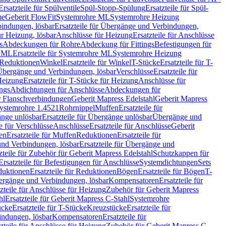
Ersatzteile für Spülventile
Spül-Stopp-Spülung
Ersatzteile für Spül-
me
Geberit FlowFit
Systemrohre ML
Systemrohre Heizung
indungen, lösbar
Ersatzteile für Übergänge und Verbindungen,
r Heizung, lösbar
Anschlüsse für Heizung
Ersatzteile für Anschlüsse
s
Abdeckungen für Rohre
Abdeckung für Fittings
Befestigungen für
e ML
Ersatzteile für Systemrohre ML
Systemrohre Heizung
r Reduktionen
Winkel
Ersatzteile für Winkel
T-Stücke
Ersatzteile für T-
r Übergänge und Verbindungen, lösbar
Verschlüsse
Ersatzteile für
Heizung
Ersatzteile für T-Stücke für Heizung
Anschlüsse für
ngs
Abdichtungen für Anschlüsse
Abdeckungen für
r Flanschverbindungen
Geberit Mapress Edelstahl
Geberit Mapress
 Systemrohre 1.4521
Rohrnippel
Muffen
Ersatzteile für
nge unlösbar
Ersatzteile für Übergänge unlösbar
Übergänge und
le für Verschlüsse
Anschlüsse
Ersatzteile für Anschlüsse
Geberit
en
Ersatzteile für Muffen
Reduktionen
Ersatzteile für
nd Verbindungen, lösbar
Ersatzteile für Übergänge und
zteile für Zubehör für Geberit Mapress Edelstahl
Schutzkappen für
Ersatzteile für Befestigungen für Anschlüsse
Systemdichtungen
Sets
duktionen
Ersatzteile für Reduktionen
Bögen
Ersatzteile für Bögen
T-
bergänge und Verbindungen, lösbar
Kompensatoren
Ersatzteile für
zteile für Anschlüsse für Heizung
Zubehör für Geberit Mapress
hl
Ersatzteile für Geberit Mapress C-Stahl
Systemrohre
ücke
Ersatzteile für T-Stücke
Kreuzstücke
Ersatzteile für
indungen, lösbar
Kompensatoren
Ersatzteile für
zteile für Anschlüsse für Heizung
Zubehör für Geberit Mapress C-