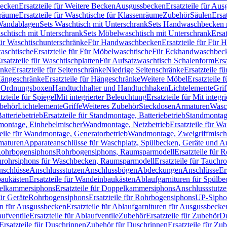
Becken
Ersatzteile für Weitere Becken
Ausgussbecken
Ersatzteile für Au
nräume
Ersatzteile für Waschtische für Klassenräume
Zubehör
Säulen
Ersa
andablagen
Sets Waschtisch mit Unterschrank
Sets Handwaschbecken 
aschtisch mit Unterschrank
Sets Möbelwaschtisch mit Unterschrank
Ersa
für Waschtischunterschränke
Für Handwaschbecken
Ersatzteile für Für
aschtische
Ersatzteile für Für Möbelwaschtische
Für Eckhandwaschbec
rsatzteile für Waschtischplatten
Für Aufsatzwaschtisch Schalenform
Ers
änke
Ersatzteile für Seitenschränke
Niedrige Seitenschränke
Ersatzteile f
ängeschränke
Ersatzteile für Hängeschränke
Weitere Möbel
Ersatzteile 
d Ordnungsboxen
Handtuchhalter und Handtuchhaken
Lichtelemente
Grif
tzteile für Spiegel
Mit integrierter Beleuchtung
Ersatzteile für Mit integr
behör
Lichtelemente
Griffe
Weiteres Zubehör
Steckdosen
Armaturen
Wasc
tteriebetrieb
Ersatzteile für Standmontage, Batteriebetrieb
Standmontage
dmontage, Einhebelmischer
Wandmontage, Netzbetrieb
Ersatzteile für W
teile für Wandmontage, Generatorbetrieb
Wandmontage, Zweigriffmisch
rmaturen
Apparateanschlüsse für Waschplatz, Spülbecken, Geräte und 
 Rohrbogensiphons
Rohrbogensiphons, Raumsparmodell
Ersatzteile für
rohrsiphons für Waschbecken, Raumsparmodell
Ersatzteile für Tauch
nschlüsse
Anschlussstutzen
Anschlussbögen
Abdeckungen
Anschlüsse
Er
aukästen
Ersatzteile für Wandeinbaukästen
Ablaufgarnituren für Spülb
elkammersiphons
Ersatzteile für Doppelkammersiphons
Anschlussstutz
für Geräte
Rohrbogensiphons
Ersatzteile für Rohrbogensiphons
UP-Sipho
en für Ausgussbecken
Ersatzteile für Ablaufgarnituren für Ausgussbecke
ufventile
Ersatzteile für Ablaufventile
Zubehör
Ersatzteile für Zubehör
D
Ersatzteile für Duschrinnen
Zubehör für Duschrinnen
Ersatzteile für Zu