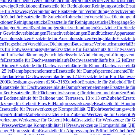
ehör
Rohrschellen
Verschlüsse
Dichtungen
Schutzdeckel
Verbrauchsmater
Abzweige
Reduktionen
Ersatzteile für Reduktionen
Reinigungsstücke
Ersat
ile für Abzweige
Verbindungen
Ersatzteile für Verbindungen
Steckverbi
ffe
Zubehör
Ersatzteile für Zubehör
Rohrschellen
Verschlüsse
Dichtungen
ktionen
Reinigungsstücke
Ersatzteile für Reinigungsstücke
Übergänge
So
bindungen
Schweißverbindungen
Steckverbindungen
Ersatzteile für Ste
für Gewindeverbindungen
Flanschverbindungen
Bundbüchsen
Apparatean
Anschlussstutzen
Ersatzteile für Anschlussstutzen
Fertigabläufe
Ersatzteil
len
Tragschalen
Verschlüsse
Dichtungen
Bauschutze
Verbrauchsmaterial
Br
tz für Entwässerungssysteme
Ersatzteile für Brandschutz für Entwässe
und Luftschalldämmung
Feuchtigkeitsschutz
Abdichtungen
Lüftungsvent
fe
Ersatzteile für Dachwassereinläufe
Dachwassereinläufe bis 12 l/s
Ersa
r Rinnen
Ersatzteile für Dachwassereinläufe für Rinnen
Dachwassereinläu
 25 l/s
Dampfsperrenelemente
Ersatzteile für Dampfsperrenelemente
Für 
tüberläufe
Für Dachwassereinläufe bis 12 l/s
Ersatzteile für Für Dachwass
–200
Befestigungssystem d250–315
Zubehör
Ersatzteile für Zubehör
Für 
Ersatzteile für Dachwassereinläufe
Dampfsperrenelemente
Ersatzteile 
raußen
Ersatzteile für Flächenentwässerung für drinnen und draußen
Bode
für Bodeneinläufe für Balkone und Terrassen, 13 x 13 cm
Zubehör
Ersatz
erkzeuge für Geberit FlowFit
Handpresswerkzeuge
Ersatzteile für Hand
Ersatzteile für Presswerkzeuge Kompatibilität [2]
Rohrbearbeitungswer
opfen
Prüfmittel
Zubehör
Ersatzteile für Zubehör
Werkzeuge für Geberit P
swerkzeuge
Werkzeuge für Geberit Mepla
Ersatzteile für Werkzeuge für 
ür Presswerkzeuge Kompatibilität [1]
Presswerkzeuge Kompatibilität [2]
E
zeuge
Abpressstopfen
Ersatzteile für Abpressstopfen
Prüfmittel
Zubehör
We