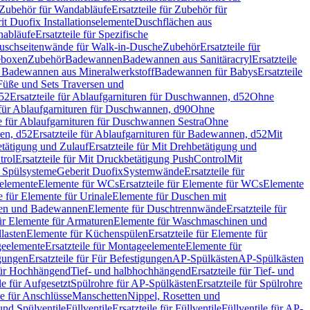
Zubehör für Wandabläufe
Ersatzteile für Zubehör für
t Duofix Installationselemente
Duschflächen aus
nabläufe
Ersatzteile für Spezifische
 Duschseitenwände für Walk-in-Dusche
Zubehör
Ersatzteile für
geboxen
Zubehör
Badewannen
Badewannen aus Sanitäracryl
Ersatzteile
ür Badewannen aus Mineralwerkstoff
Badewannen für Babys
Ersatzteile
s Füße und Sets Traversen und
d52
Ersatzteile für Ablaufgarnituren für Duschwannen, d52
Ohne
e für Ablaufgarnituren für Duschwannen, d90
Ohne
le für Ablaufgarnituren für Duschwannen Sestra
Ohne
en, d52
Ersatzteile für Ablaufgarnituren für Badewannen, d52
Mit
tätigung und Zulauf
Ersatzteile für Mit Drehbetätigung und
trol
Ersatzteile für Mit Druckbetätigung PushControl
Mit
d Spülsysteme
Geberit Duofix
Systemwände
Ersatzteile für
eelemente
Elemente für WCs
Ersatzteile für Elemente für WCs
Elemente
le für Elemente für Urinale
Elemente für Duschen mit
chen und Badewannen
Elemente für Duschtrennwände
Ersatzteile für
für Elemente für Armaturen
Elemente für Waschmaschinen und
llasten
Elemente für Küchenspülen
Ersatzteile für Elemente für
eelemente
Ersatzteile für Montageelemente
Elemente für
gungen
Ersatzteile für Für Befestigungen
AP-Spülkästen
AP-Spülkästen
 für Hochhängend
Tief- und halbhochhängend
Ersatzteile für Tief- und
le für Aufgesetzt
Spülrohre für AP-Spülkästen
Ersatzteile für Spülrohre
le für Anschlüsse
Manschetten
Nippel, Rosetten und
und Spülventile
Füllventile
Ersatzteile für Füllventile
Füllventile für AP-