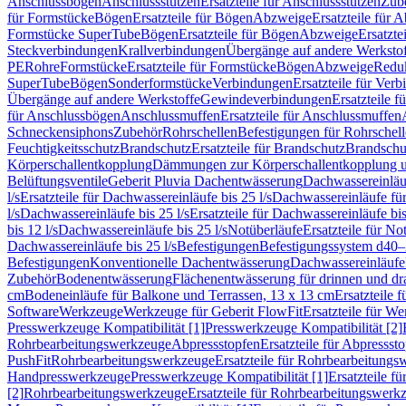
Anschlussbögen
Anschlussstutzen
Ersatzteile für Anschlussstutzen
Zub
für Formstücke
Bögen
Ersatzteile für Bögen
Abzweige
Ersatzteile für 
Formstücke SuperTube
Bögen
Ersatzteile für Bögen
Abzweige
Ersatzte
Steckverbindungen
Krallverbindungen
Übergänge auf andere Werksto
PE
Rohre
Formstücke
Ersatzteile für Formstücke
Bögen
Abzweige
Redu
SuperTube
Bögen
Sonderformstücke
Verbindungen
Ersatzteile für Ver
Übergänge auf andere Werkstoffe
Gewindeverbindungen
Ersatzteile 
für Anschlussbögen
Anschlussmuffen
Ersatzteile für Anschlussmuffen
Schneckensiphons
Zubehör
Rohrschellen
Befestigungen für Rohrschel
Feuchtigkeitsschutz
Brandschutz
Ersatzteile für Brandschutz
Brandschu
Körperschallentkopplung
Dämmungen zur Körperschallentkopplung 
Belüftungsventile
Geberit Pluvia Dachentwässerung
Dachwassereinläu
l/s
Ersatzteile für Dachwassereinläufe bis 25 l/s
Dachwassereinläufe fü
l/s
Dachwassereinläufe bis 25 l/s
Ersatzteile für Dachwassereinläufe bis
bis 12 l/s
Dachwassereinläufe bis 25 l/s
Notüberläufe
Ersatzteile für No
Dachwassereinläufe bis 25 l/s
Befestigungen
Befestigungssystem d40
Befestigungen
Konventionelle Dachentwässerung
Dachwassereinläufe
Zubehör
Bodenentwässerung
Flächenentwässerung für drinnen und d
cm
Bodeneinläufe für Balkone und Terrassen, 13 x 13 cm
Ersatzteile 
Software
Werkzeuge
Werkzeuge für Geberit FlowFit
Ersatzteile für W
Presswerkzeuge Kompatibilität [1]
Presswerkzeuge Kompatibilität [2]
Rohrbearbeitungswerkzeuge
Abpressstopfen
Ersatzteile für Abpressst
PushFit
Rohrbearbeitungswerkzeuge
Ersatzteile für Rohrbearbeitung
Handpresswerkzeuge
Presswerkzeuge Kompatibilität [1]
Ersatzteile f
[2]
Rohrbearbeitungswerkzeuge
Ersatzteile für Rohrbearbeitungswerk