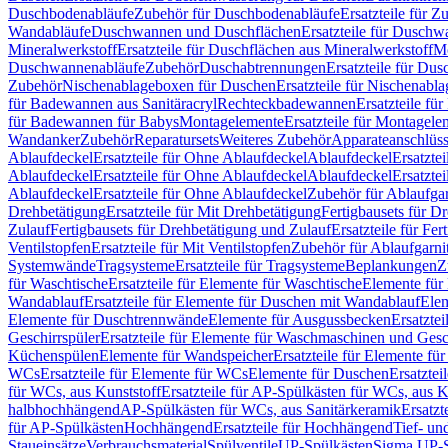
Duschbodenabläufe
Zubehör für Duschbodenabläufe
Ersatzteile für 
Wandabläufe
Duschwannen und Duschflächen
Ersatzteile für Dusch
Mineralwerkstoff
Ersatzteile für Duschflächen aus Mineralwerkstoff
Mo
Duschwannenabläufe
Zubehör
Duschabtrennungen
Ersatzteile für Du
Zubehör
Nischenablageboxen für Duschen
Ersatzteile für Nischenab
für Badewannen aus Sanitäracryl
Rechteckbadewannen
Ersatzteile f
für Badewannen für Babys
Montagelemente
Ersatzteile für Montagele
Wandanker
Zubehör
Reparatursets
Weiteres Zubehör
Apparateanschlüs
Ablaufdeckel
Ersatzteile für Ohne Ablaufdeckel
Ablaufdeckel
Ersatzte
Ablaufdeckel
Ersatzteile für Ohne Ablaufdeckel
Ablaufdeckel
Ersatzte
Ablaufdeckel
Ersatzteile für Ohne Ablaufdeckel
Zubehör für Ablaufga
Drehbetätigung
Ersatzteile für Mit Drehbetätigung
Fertigbausets für D
Zulauf
Fertigbausets für Drehbetätigung und Zulauf
Ersatzteile für Fe
Ventilstopfen
Ersatzteile für Mit Ventilstopfen
Zubehör für Ablaufgarn
Systemwände
Tragsysteme
Ersatzteile für Tragsysteme
Beplankungen
Z
für Waschtische
Ersatzteile für Elemente für Waschtische
Elemente für 
Wandablauf
Ersatzteile für Elemente für Duschen mit Wandablauf
Ele
Elemente für Duschtrennwände
Elemente für Ausgussbecken
Ersatzte
Geschirrspüler
Ersatzteile für Elemente für Waschmaschinen und Gesc
Küchenspülen
Elemente für Wandspeicher
Ersatzteile für Elemente fü
WCs
Ersatzteile für Elemente für WCs
Elemente für Duschen
Ersatztei
für WCs, aus Kunststoff
Ersatzteile für AP-Spülkästen für WCs, aus K
halbhochhängend
AP-Spülkästen für WCs, aus Sanitärkeramik
Ersatzt
für AP-Spülkästen
Hochhängend
Ersatzteile für Hochhängend
Tief- u
Staueinsätze
Verbrauchsmaterial
Spülventile
UP-Spülkästen
Sigma UP-S