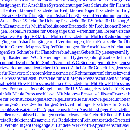
festigungen für Anschlüsse
Systemdichtungen
Sets Schraube für Flansc
Muffen
Reduktionen
Ersatzteile für Reduktionen
Bögen
Ersatzteile für Bö
r
Ersatzteile für Übergänge unlösbar
Übergänge und Verbindungen, lös
r Anschlüsse
T-Stücke für Heizung
Ersatzteile für T-Stücke für Heizung
A
fen
Ersatzteile für Muffen
Reduktionen
Ersatzteile für Reduktionen
Böge
gen, lösbar
Ersatzteile für Übergänge und Verbindungen, lösbar
Verschl
it Mapress Kupfer, FKM blau
Muffen
Ersatzteile für Muffen
Reduktionen
E
ergänge unlösbar
Übergänge und Verbindungen, lösbar
Ersatzteile für Ü
hör für Geberit Mapress Kupfer
Dämmungen für Anschlüsse
Abdichtunge
ngen
Sets Schraube für Flanschverbindungen
Geberit Hygienesystem
Hyg
n
Spülkästen und WC-Steuerungen mit Hygienespülung
Ersatzteile fü
nbaumodule
Zubehör für Spülkästen und WC-Steuerungen mit Hygienes
etzwerkkomponenten
Geberit Connect Zubehör für Geberit Hygienesy
e für Konverter
Sensoren
Montagematerial
Rohrarmaturen
Schrägsitzventi
la Pressanschlüssen
Ersatzteile für Mit Mepla Pressanschlüssen
Mit Map
lhähne
Mit FlowFit Pressanschlüssen
Ersatzteile für Mit FlowFit Pressan
press Pressanschlüssen
Kugelhähne für UP-Montage
Ersatzteile für Ku
 für Mit Mepla Pressanschlüssen
Mit Mapress Pressanschlüssen
Ersatztei
le für Formstücke
Bögen
Abzweige
Ersatzteile für Abzweige
Reduktione
bindungen
Schweißverbindungen
Steckverbindungen
Ersatzteile für Ste
nschlüsse
Ersatzteile für Apparateanschlüsse
Anschlussbögen
Ersatzteil
hellen
Verschlüsse
Dichtungen
Verbrauchsmaterial
Geberit Silent-PP
Roh
weige
Reduktionen
Ersatzteile für Reduktionen
Reinigungsstücke
Ersatzte
allverbindungen
Übergänge auf andere Werkstoffe
Apparateanschlüsse
E