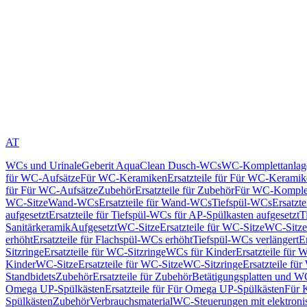
AT
WCs und Urinale
Geberit AquaClean Dusch-WCs
WC-Komplettanlag
für WC-Aufsätze
Für WC-Keramiken
Ersatzteile für Für WC-Kerami
für Für WC-Aufsätze
Zubehör
Ersatzteile für Zubehör
Für WC-Komplet
WC-Sitze
Wand-WCs
Ersatzteile für Wand-WCs
Tiefspül-WCs
Ersatzt
aufgesetzt
Ersatzteile für Tiefspül-WCs für AP-Spülkasten aufgesetzt
T
Sanitärkeramik
Aufgesetzt
WC-Sitze
Ersatzteile für WC-Sitze
WC-Sitze
erhöht
Ersatzteile für Flachspül-WCs erhöht
Tiefspül-WCs verlängert
E
Sitzringe
Ersatzteile für WC-Sitzringe
WCs für Kinder
Ersatzteile für 
Kinder
WC-Sitze
Ersatzteile für WC-Sitze
WC-Sitzringe
Ersatzteile fü
Standbidets
Zubehör
Ersatzteile für Zubehör
Betätigungsplatten und W
Omega UP-Spülkästen
Ersatzteile für Für Omega UP-Spülkästen
Für 
Spülkästen
Zubehör
Verbrauchsmaterial
WC-Steuerungen mit elektroni