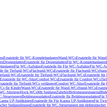
en
Ersatzteile für WC-Komplettanlagen
Wand-WCs
Ersatzteile für Wa
ken
Designplatten
Ersatzteile für Designplatten
Für WC-Komplettanlagen
tanlagen
Für WC-Aufsätze
Ersatzteile für Für WC-Aufsätze
Für WC-Au
eile für Tiefspül-WCs
Flachspül-WCs
Ersatzteile für Flachspül-WCs
Stan
iefspül-WCs
Ersatzteile für Tiefspül-WCs
Flachspül-WCs
Ersatzteile fü
Ersatzteile für WC-Sitze
Comfort WCs
Ersatzteile für Comfort WCs
Tie
rsatzteile für Tiefspül-WCs verlängert
Comfort WC-Sitze
Ersatzteile fü
WCs für Kinder
Wand-WCs
Ersatzteile für Wand-WCs
Stand-WCs
Ersatzt
r WC-Sitzringe
Hock-WCs
Mit Spülung
Zubehör
Befestigungsmaterial
Bide
C-Steuerungen
Betätigungsplatten
Ersatzteile für Betätigungsplatten
Für 
Kappa UP-Spülkästen
Ersatzteile für Für Kappa UP-Spülkästen
Für Twin
scher Spülauslösung
Ersatzteile für WC-Steuerungen mit elektronischer