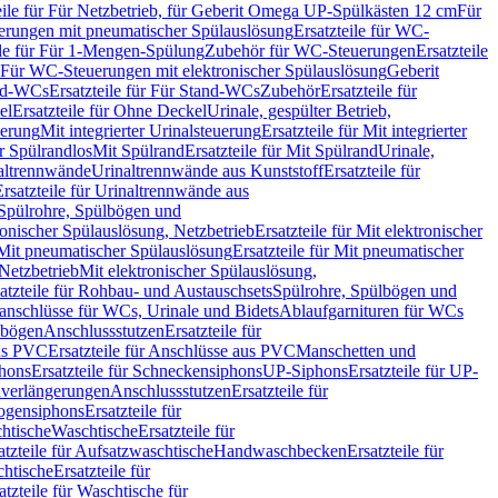
eile für Für Netzbetrieb, für Geberit Omega UP-Spülkästen 12 cm
Für
rungen mit pneumatischer Spülauslösung
Ersatzteile für WC-
ile für Für 1-Mengen-Spülung
Zubehör für WC-Steuerungen
Ersatzteile
ür Für WC-Steuerungen mit elektronischer Spülauslösung
Geberit
nd-WCs
Ersatzteile für Für Stand-WCs
Zubehör
Ersatzteile für
el
Ersatzteile für Ohne Deckel
Urinale, gespülter Betrieb,
uerung
Mit integrierter Urinalsteuerung
Ersatzteile für Mit integrierter
ür Spülrandlos
Mit Spülrand
Ersatzteile für Mit Spülrand
Urinale,
naltrennwände
Urinaltrennwände aus Kunststoff
Ersatzteile für
Ersatzteile für Urinaltrennwände aus
r Spülrohre, Spülbögen und
ronischer Spülauslösung, Netzbetrieb
Ersatzteile für Mit elektronischer
Mit pneumatischer Spülauslösung
Ersatzteile für Mit pneumatischer
 Netzbetrieb
Mit elektronischer Spülauslösung,
atzteile für Rohbau- und Austauschsets
Spülrohre, Spülbögen und
anschlüsse für WCs, Urinale und Bidets
Ablaufgarnituren für WCs
ssbögen
Anschlussstutzen
Ersatzteile für
us PVC
Ersatzteile für Anschlüsse aus PVC
Manschetten und
hons
Ersatzteile für Schneckensiphons
UP-Siphons
Ersatzteile für UP-
enverlängerungen
Anschlussstutzen
Ersatzteile für
ogensiphons
Ersatzteile für
htische
Waschtische
Ersatzteile für
atzteile für Aufsatzwaschtische
Handwaschbecken
Ersatzteile für
htische
Ersatzteile für
atzteile für Waschtische für