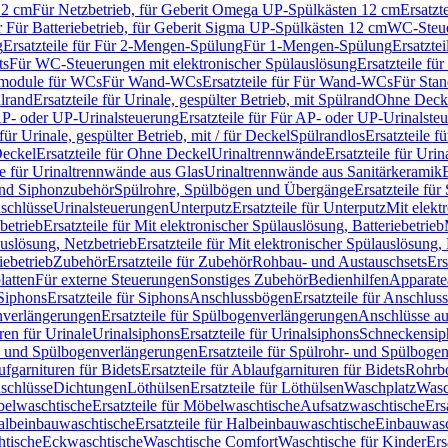
12 cm
Für Netzbetrieb, für Geberit Omega UP-Spülkästen 12 cm
Ersatzt
ür Für Batteriebetrieb, für Geberit Sigma UP-Spülkästen 12 cm
WC-Steue
g
Ersatzteile für Für 2-Mengen-Spülung
Für 1-Mengen-Spülung
Ersatzte
ts
Für WC-Steuerungen mit elektronischer Spülauslösung
Ersatzteile f
ärmodule für WCs
Für Wand-WCs
Ersatzteile für Für Wand-WCs
Für Sta
ülrand
Ersatzteile für Urinale, gespülter Betrieb, mit Spülrand
Ohne Deck
P- oder UP-Urinalsteuerung
Ersatzteile für Für AP- oder UP-Urinalste
 für Urinale, gespülter Betrieb, mit / für Deckel
Spülrandlos
Ersatzteile f
eckel
Ersatzteile für Ohne Deckel
Urinaltrennwände
Ersatzteile für Uri
le für Urinaltrennwände aus Glas
Urinaltrennwände aus Sanitärkeramik
nd Siphonzubehör
Spülrohre, Spülbögen und Übergänge
Ersatzteile fü
schlüsse
Urinalsteuerungen
Unterputz
Ersatzteile für Unterputz
Mit elekt
betrieb
Ersatzteile für Mit elektronischer Spülauslösung, Batteriebetrieb
auslösung, Netzbetrieb
Ersatzteile für Mit elektronischer Spülauslösung,
iebetrieb
Zubehör
Ersatzteile für Zubehör
Rohbau- und Austauschsets
Ers
atten
Für externe Steuerungen
Sonstiges Zubehör
Bedienhilfen
Apparate
Siphons
Ersatzteile für Siphons
Anschlussbögen
Ersatzteile für Anschlu
verlängerungen
Ersatzteile für Spülbogenverlängerungen
Anschlüsse a
ren für Urinale
Urinalsiphons
Ersatzteile für Urinalsiphons
Schneckensip
- und Spülbogenverlängerungen
Ersatzteile für Spülrohr- und Spülbog
fgarnituren für Bidets
Ersatzteile für Ablaufgarnituren für Bidets
Rohrb
schlüsse
Dichtungen
Löthülsen
Ersatzteile für Löthülsen
Waschplatz
Wasc
elwaschtische
Ersatzteile für Möbelwaschtische
Aufsatzwaschtische
Ers
albeinbauwaschtische
Ersatzteile für Halbeinbauwaschtische
Einbauwasc
htische
Eckwaschtische
Waschtische Comfort
Waschtische für Kinder
Ers