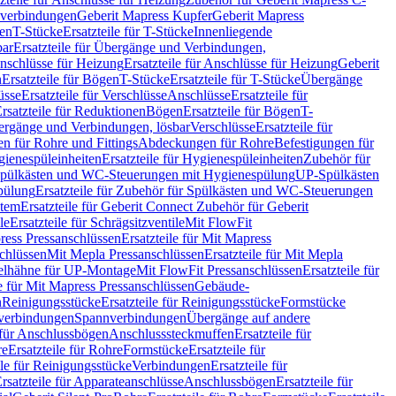
hverbindungen
Geberit Mapress Kupfer
Geberit Mapress
gen
T-Stücke
Ersatzteile für T-Stücke
Innenliegende
bar
Ersatzteile für Übergänge und Verbindungen,
nschlüsse für Heizung
Ersatzteile für Anschlüsse für Heizung
Geberit
n
Ersatzteile für Bögen
T-Stücke
Ersatzteile für T-Stücke
Übergänge
üsse
Ersatzteile für Verschlüsse
Anschlüsse
Ersatzteile für
rsatzteile für Reduktionen
Bögen
Ersatzteile für Bögen
T-
bergänge und Verbindungen, lösbar
Verschlüsse
Ersatzteile für
n für Rohre und Fittings
Abdeckungen für Rohre
Befestigungen für
ienespüleinheiten
Ersatzteile für Hygienespüleinheiten
Zubehör für
r Spülkästen und WC-Steuerungen mit Hygienespülung
UP-Spülkästen
pülung
Ersatzteile für Zubehör für Spülkästen und WC-Steuerungen
stem
Ersatzteile für Geberit Connect Zubehör für Geberit
le
Ersatzteile für Schrägsitzventile
Mit FlowFit
ress Pressanschlüssen
Ersatzteile für Mit Mapress
schlüssen
Mit Mepla Pressanschlüssen
Ersatzteile für Mit Mepla
gelhähne für UP-Montage
Mit FlowFit Pressanschlüssen
Ersatzteile für
le für Mit Mapress Pressanschlüssen
Gebäude-
n
Reinigungsstücke
Ersatzteile für Reinigungsstücke
Formstücke
ckverbindungen
Spannverbindungen
Übergänge auf andere
e für Anschlussbögen
Anschlusssteckmuffen
Ersatzteile für
re
Ersatzteile für Rohre
Formstücke
Ersatzteile für
ile für Reinigungsstücke
Verbindungen
Ersatzteile für
rsatzteile für Apparateanschlüsse
Anschlussbögen
Ersatzteile für