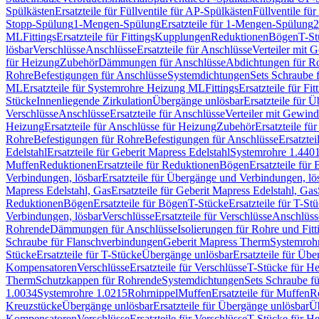
Spülkästen
Ersatzteile für Füllventile für AP-Spülkästen
Füllventile fü
Stopp-Spülung
1-Mengen-Spülung
Ersatzteile für 1-Mengen-Spülung
2
ML
Fittings
Ersatzteile für Fittings
Kupplungen
Reduktionen
Bögen
T-St
lösbar
Verschlüsse
Anschlüsse
Ersatzteile für Anschlüsse
Verteiler mit 
für Heizung
Zubehör
Dämmungen für Anschlüsse
Abdichtungen für Ro
Rohre
Befestigungen für Anschlüsse
Systemdichtungen
Sets Schraube 
ML
Ersatzteile für Systemrohre Heizung ML
Fittings
Ersatzteile für Fit
Stücke
Innenliegende Zirkulation
Übergänge unlösbar
Ersatzteile für 
Verschlüsse
Anschlüsse
Ersatzteile für Anschlüsse
Verteiler mit Gewin
Heizung
Ersatzteile für Anschlüsse für Heizung
Zubehör
Ersatzteile fü
Rohre
Befestigungen für Rohre
Befestigungen für Anschlüsse
Ersatzte
Edelstahl
Ersatzteile für Geberit Mapress Edelstahl
Systemrohre 1.440
Muffen
Reduktionen
Ersatzteile für Reduktionen
Bögen
Ersatzteile für
Verbindungen, lösbar
Ersatzteile für Übergänge und Verbindungen, lö
Mapress Edelstahl, Gas
Ersatzteile für Geberit Mapress Edelstahl, Gas
Reduktionen
Bögen
Ersatzteile für Bögen
T-Stücke
Ersatzteile für T-St
Verbindungen, lösbar
Verschlüsse
Ersatzteile für Verschlüsse
Anschlüss
Rohrende
Dämmungen für Anschlüsse
Isolierungen für Rohre und Fitt
Schraube für Flanschverbindungen
Geberit Mapress Therm
Systemroh
Stücke
Ersatzteile für T-Stücke
Übergänge unlösbar
Ersatzteile für Üb
Kompensatoren
Verschlüsse
Ersatzteile für Verschlüsse
T-Stücke für H
Therm
Schutzkappen für Rohrende
Systemdichtungen
Sets Schraube f
1.0034
Systemrohre 1.0215
Rohrnippel
Muffen
Ersatzteile für Muffen
R
Kreuzstücke
Übergänge unlösbar
Ersatzteile für Übergänge unlösbar
Üb
Kompensatoren
Verschlüsse
Ersatzteile für Verschlüsse
T-Stücke für H