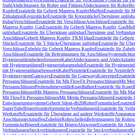
Stahl
Abdichtungen für Rohre und Fittings
Abdeckungen für Rohre
Be
Kupfer
Ersatzteile für Geberit Mapress Kupfer
Muffen
Ersatzteile für 
Zirkulation
Kreuzstücke
Ersatzteile für Kreuzstücke
Übergänge unlösba
lösbar
Verschlüsse
Ersatzteile für Verschlüsse
Anschlüsse
Ersatzteile fü
Mapress Kupfer, Gas
Ersatzteile für Geberit Mapress Kupfer, Gas
Muf
unlösbar
Ersatzteile für Übergänge unlösbar
Übergänge und Verbindun
Anschlüsse
Geberit Mapress Kupfer, FKM blau
Ersatzteile für Geber
Stücke
Ersatzteile für T-Stücke
Übergänge unlösbar
Ersatzteile für Üb
Verschlüsse
Zubehör für Geberit Mapress Kupfer
Ersatzteile für Zube
Anschlüsse
Ersatzteile für Befestigungen für Anschlüsse
Systemdichtu
Hygienespüleinheiten
Sensoren
Kabel
Abdeckungen und Abdeckplatte
mit Hygienespülung
Hygieneeinbaumodule
Ersatzteile für Hygieneei
mit Hygienespülung
Sensoren
Kabel
Netzteile
Ersatzteile für Netzteile
N
Hygienesystem
Gateways
Ersatzteile für Gateways
Konverter
Ersatzteil
Pressanschlüssen
Ersatzteile für Mit FlowFit Pressanschlüssen
Mit Mep
Pressanschlüssen
Probenahmeventile
Kugelhähne
Ersatzteile für Kuge
Pressanschlüssen
Mit Mapress Pressanschlüssen
Ersatzteile für Mit Ma
Mit FlowFit Pressanschlüssen
Mit Mepla Pressanschlüssen
Ersatzteile
Entwässerungssysteme
Geberit Silent-db20
Rohre
Formstücke
Ersatztei
SuperTube
Bögen
Sonderformstücke
Verbindungen
Ersatzteile für Ver
Werkstoffe
Ersatzteile für Übergänge auf andere Werkstoffe
Apparatea
Anschlusssteckmuffen
Zubehör
Rohrschellen
Befestigungen für Rohrsc
Formstücke
Bögen
Ersatzteile für Bögen
Abzweige
Ersatzteile für Abz
Verbindungen
Steckverbindungen
Ersatzteile für Steckverbindungen
Kr