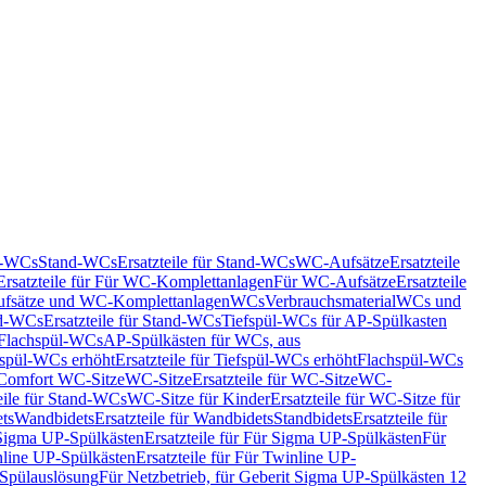
nd-WCs
Stand-WCs
Ersatzteile für Stand-WCs
WC-Aufsätze
Ersatzteile
Ersatzteile für Für WC-Komplettanlagen
Für WC-Aufsätze
Ersatzteile
fsätze und WC-Komplettanlagen
WCs
Verbrauchsmaterial
WCs und
d-WCs
Ersatzteile für Stand-WCs
Tiefspül-WCs für AP-Spülkasten
r Flachspül-WCs
AP-Spülkästen für WCs, aus
fspül-WCs erhöht
Ersatzteile für Tiefspül-WCs erhöht
Flachspül-WCs
r Comfort WC-Sitze
WC-Sitze
Ersatzteile für WC-Sitze
WC-
eile für Stand-WCs
WC-Sitze für Kinder
Ersatzteile für WC-Sitze für
ts
Wandbidets
Ersatzteile für Wandbidets
Standbidets
Ersatzteile für
Sigma UP-Spülkästen
Ersatzteile für Für Sigma UP-Spülkästen
Für
line UP-Spülkästen
Ersatzteile für Für Twinline UP-
 Spülauslösung
Für Netzbetrieb, für Geberit Sigma UP-Spülkästen 12