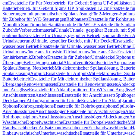
cm
Ersatzteile für Für Netzbetrieb, für Geberit Sigma UP-Spülkästen 
Batteriebetrieb, für Geberit Sigma UP-Spülkästen 12 cm
Ersatzteile f
Steuerungen mit pneumatischer Spülauslösung
Für 2-Mengen-Spülun
für Zubehör für WC-Steuerungen
Rohbausets
Ersatzteile für Rohbause
Monolith Sanitärmodule
Sanitärmodule für WCs
Ersatzteile für Sanit
Zubehör
Verbrauchsmaterial
Urinale
Urinale, gespülter Betrieb, mit Sp
spülrandlos
Ersatzteile für Urinale, gespülter Betrieb, spülrandlos
Für A
Urinalsteuerung
Urinale, gespülter Betrieb, mit / für Deckel
Ersatzteile
wasserloser Betrieb
Ersatzteile für Urinale, wasserloser Betrieb
Ohne D
Urinaltrennwände aus Kunststoff
Urinaltrennwände aus Glas
Ersatztei
Sanitärkeramik
Zubehör
Ersatzteile für Zubehör
Urinaldeckel
Siphons u
Übergänge
Befestigungsmaterial
Ablaufventile
Spülverteiler
Apparatean
Spülauslösung, Netzbetrieb
Mit elektronischer Spülauslösung, Batterie
Spülauslösung
Aufputz
Ersatzteile für Aufputz
Mit elektronischer Spül
Batteriebetrieb
Ersatzteile für Mit elektronischer Spülauslösung, Batter
Übergänge
Renovierungssets
Ersatzteile für Renovierungssets
Abdeckpl
und Ausgüsse
Ersatzteile für Ablaufgarnituren für WCs und Ausgüsse
Anschlussstutzen
Anschlusssets
Ersatzteile für Anschlusssets
Spülbogen
Deckkappen
Ablaufgarnituren für Urinale
Ersatzteile für Ablaufgarnitu
Siphons
Rohrbogensiphons
Ersatzteile für Rohrbogensiphons
Spülrohr
Anschlussstutzen
Anschlussbögen
Ersatzteile für Anschlussbögen
Ablau
Rohrbogensiphons
Anschlussstutzen
Anschlussbögen
Abdeckungen
An
Waschtische
Doppelwaschtische
Ersatzteile für Doppelwaschtische
Möb
Handwaschbecken
Aufsatzhandwaschbecken
Eckhandwaschbecken
H
Einbauwaschtische
Unterbauwaschtische
Ersatzteile für Unterbauwasc