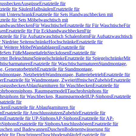
sgussbecken
Ausgüsse
Ersatzteile für
tzteile für Säulen
Halbsäulen
Ersatzteile für
mit Unterschrank
Ersatzteile für Sets Handwaschbecken mit
tzteile für Sets Möbelwaschtisch mit
 Handwaschbecken
Für Waschtische
Ersatzteile für Für Waschtische
Für
ken
Ersatzteile für Für Eckhandwaschbecken
Für
atzteile für Für Aufsatzwaschtisch Schalenform
Für Aufsatzwaschtisch
ür Niedrige Seitenschränke
Hochschränke
Ersatzteile für
für Weitere Möbel
Wandablagen
Ersatzteile für
fe
Sets Füße
Magnettafeln
Steckdosen
Ersatzteile für
ierter Beleuchtung
Spiegelschränke
Ersatzteile für Spiegelschränke
Mit
htischarmaturen
Ersatzteile für Waschtischarmaturen
Standmontage,
, Generatorbetrieb
Ersatzteile für Standmontage,
andmontage, Netzbetrieb
Wandmontage, Batteriebetrieb
Ersatzteile für
er
Ersatzteile für Wandmontage, Zweigriffmischer
Zubehör
Ersatzteile
Ausgussbecken
Ablaufgarnituren für Waschbecken
Ersatzteile für
 Rohrbogensiphons, Raumsparmodell
Tauchrohrsiphons für
rohrsiphons für Waschbecken, Raumsparmodell
UP-Siphons
Ersatzteile
satzteile für
ecken
Ersatzteile für Ablaufgarnituren für
en
Ersatzteile für Anschlussstutzen
Zubehör
Ersatzteile für
ns
Ersatzteile für UP-Siphons
AP-Siphons
Ersatzteile für AP-
n
Siphons
Ersatzteile für Siphons
Anschlussbögen
Ersatzteile für
uschen und Badewannen
Duschen
Bodenentwässerung für
behör für Duschrinnen
Duschbodenabläufe
Ersatzteile für