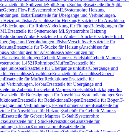
Ersatzteile für Spülventile
Spül-Stopp-Spülung
Ersatzteile für Spül-
me
Geberit FlowFit
Systemrohre ML
Systemrohre Heizung
indungen, lösbar
Ersatzteile für Übergänge und Verbindungen,
r Heizung, lösbar
Anschlüsse für Heizung
Ersatzteile für Anschlüsse
s
Abdeckungen für Rohre
Abdeckung für Fittings
Befestigungen für
e ML
Ersatzteile für Systemrohre ML
Systemrohre Heizung
r Reduktionen
Winkel
Ersatzteile für Winkel
T-Stücke
Ersatzteile für T-
r Übergänge und Verbindungen, lösbar
Verschlüsse
Ersatzteile für
Heizung
Ersatzteile für T-Stücke für Heizung
Anschlüsse für
ngs
Abdichtungen für Anschlüsse
Abdeckungen für
r Flanschverbindungen
Geberit Mapress Edelstahl
Geberit Mapress
 Systemrohre 1.4521
Rohrnippel
Muffen
Ersatzteile für
nge unlösbar
Ersatzteile für Übergänge unlösbar
Übergänge und
le für Verschlüsse
Anschlüsse
Ersatzteile für Anschlüsse
Geberit
en
Ersatzteile für Muffen
Reduktionen
Ersatzteile für
nd Verbindungen, lösbar
Ersatzteile für Übergänge und
zteile für Zubehör für Geberit Mapress Edelstahl
Schutzkappen für
Ersatzteile für Befestigungen für Anschlüsse
Systemdichtungen
Sets
duktionen
Ersatzteile für Reduktionen
Bögen
Ersatzteile für Bögen
T-
bergänge und Verbindungen, lösbar
Kompensatoren
Ersatzteile für
zteile für Anschlüsse für Heizung
Zubehör für Geberit Mapress
hl
Ersatzteile für Geberit Mapress C-Stahl
Systemrohre
ücke
Ersatzteile für T-Stücke
Kreuzstücke
Ersatzteile für
indungen, lösbar
Kompensatoren
Ersatzteile für
zteile für Anschlüsse für Heizung
Zubehör für Geberit Mapress C-