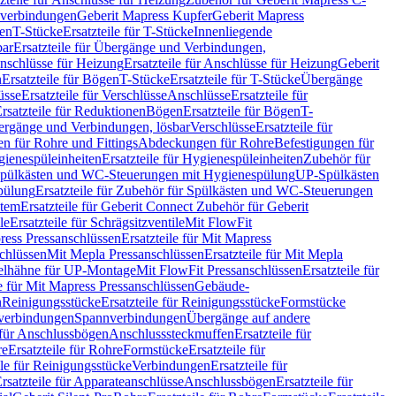
hverbindungen
Geberit Mapress Kupfer
Geberit Mapress
gen
T-Stücke
Ersatzteile für T-Stücke
Innenliegende
bar
Ersatzteile für Übergänge und Verbindungen,
nschlüsse für Heizung
Ersatzteile für Anschlüsse für Heizung
Geberit
n
Ersatzteile für Bögen
T-Stücke
Ersatzteile für T-Stücke
Übergänge
üsse
Ersatzteile für Verschlüsse
Anschlüsse
Ersatzteile für
rsatzteile für Reduktionen
Bögen
Ersatzteile für Bögen
T-
bergänge und Verbindungen, lösbar
Verschlüsse
Ersatzteile für
n für Rohre und Fittings
Abdeckungen für Rohre
Befestigungen für
ienespüleinheiten
Ersatzteile für Hygienespüleinheiten
Zubehör für
r Spülkästen und WC-Steuerungen mit Hygienespülung
UP-Spülkästen
pülung
Ersatzteile für Zubehör für Spülkästen und WC-Steuerungen
stem
Ersatzteile für Geberit Connect Zubehör für Geberit
le
Ersatzteile für Schrägsitzventile
Mit FlowFit
ress Pressanschlüssen
Ersatzteile für Mit Mapress
schlüssen
Mit Mepla Pressanschlüssen
Ersatzteile für Mit Mepla
gelhähne für UP-Montage
Mit FlowFit Pressanschlüssen
Ersatzteile für
le für Mit Mapress Pressanschlüssen
Gebäude-
n
Reinigungsstücke
Ersatzteile für Reinigungsstücke
Formstücke
ckverbindungen
Spannverbindungen
Übergänge auf andere
e für Anschlussbögen
Anschlusssteckmuffen
Ersatzteile für
re
Ersatzteile für Rohre
Formstücke
Ersatzteile für
ile für Reinigungsstücke
Verbindungen
Ersatzteile für
rsatzteile für Apparateanschlüsse
Anschlussbögen
Ersatzteile für