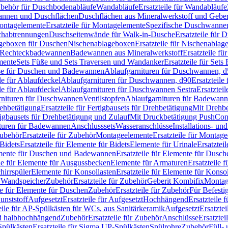
Zubehör für Duschbodenabläufe
Wandabläufe
Ersatzteile für Wandabläufe
wannen und Duschflächen
Duschflächen aus Mineralwerkstoff und Geberi
ntagelemente
Ersatzteile für Montagelemente
Spezifische Duschwanne
schabtrennungen
Duschseitenwände für Walk-in-Dusche
Ersatzteile für
lageboxen für Duschen
Nischenablageboxen
Ersatzteile für Nischenabla
ür Rechteckbadewannen
Badewannen aus Mineralwerkstoff
Ersatzteile f
mente
Sets Füße und Sets Traversen und Wandanker
Ersatzteile für Set
se für Duschen und Badewannen
Ablaufgarnituren für Duschwannen, 
ile für Ablaufdeckel
Ablaufgarnituren für Duschwannen, d90
Ersatzteil
ile für Ablaufdeckel
Ablaufgarnituren für Duschwannen Sestra
Ersatztei
rnituren für Duschwannen
Ventilstopfen
Ablaufgarnituren für Badewann
rehbetätigung
Ersatzteile für Fertigbausets für Drehbetätigung
Mit Drehbe
rtigbausets für Drehbetätigung und Zulauf
Mit Druckbetätigung PushCon
ituren für Badewannen
Anschlusssets
Wasseranschlüsse
Installations- un
ubehör
Ersatzteile für Zubehör
Montageelemente
Ersatzteile für Montag
Bidets
Ersatzteile für Elemente für Bidets
Elemente für Urinale
Ersatztei
mente für Duschen und Badewannen
Ersatzteile für Elemente für Dus
ile für Elemente für Ausgussbecken
Elemente für Armaturen
Ersatzteile 
hirrspüler
Elemente für Konsollasten
Ersatzteile für Elemente für Konso
r Wandspeicher
Zubehör
Ersatzteile für Zubehör
Geberit Kombifix
Montag
le für Elemente für Duschen
Zubehör
Ersatzteile für Zubehör
Für Befesti
unststoff
Aufgesetzt
Ersatzteile für Aufgesetzt
Hochhängend
Ersatzteile
eile für AP-Spülkästen für WCs, aus Sanitärkeramik
Aufgesetzt
Ersatztei
nd halbhochhängend
Zubehör
Ersatzteile für Zubehör
Anschlüsse
Ersatztei
pülkästen
Ersatzteile für Sigma UP-Spülkästen
Spülrohre
Zubehör
Füll- 