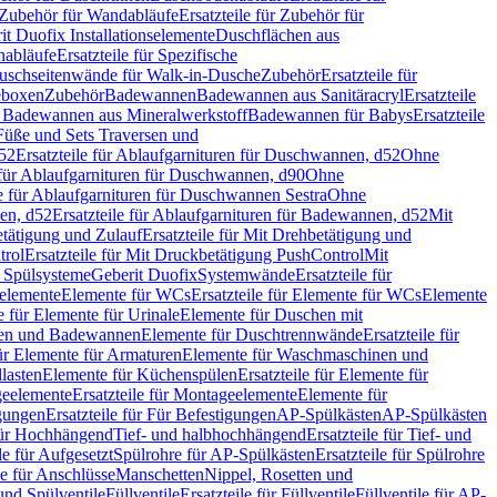
Zubehör für Wandabläufe
Ersatzteile für Zubehör für
t Duofix Installationselemente
Duschflächen aus
nabläufe
Ersatzteile für Spezifische
 Duschseitenwände für Walk-in-Dusche
Zubehör
Ersatzteile für
geboxen
Zubehör
Badewannen
Badewannen aus Sanitäracryl
Ersatzteile
ür Badewannen aus Mineralwerkstoff
Badewannen für Babys
Ersatzteile
s Füße und Sets Traversen und
d52
Ersatzteile für Ablaufgarnituren für Duschwannen, d52
Ohne
e für Ablaufgarnituren für Duschwannen, d90
Ohne
le für Ablaufgarnituren für Duschwannen Sestra
Ohne
en, d52
Ersatzteile für Ablaufgarnituren für Badewannen, d52
Mit
tätigung und Zulauf
Ersatzteile für Mit Drehbetätigung und
trol
Ersatzteile für Mit Druckbetätigung PushControl
Mit
d Spülsysteme
Geberit Duofix
Systemwände
Ersatzteile für
eelemente
Elemente für WCs
Ersatzteile für Elemente für WCs
Elemente
le für Elemente für Urinale
Elemente für Duschen mit
chen und Badewannen
Elemente für Duschtrennwände
Ersatzteile für
für Elemente für Armaturen
Elemente für Waschmaschinen und
llasten
Elemente für Küchenspülen
Ersatzteile für Elemente für
eelemente
Ersatzteile für Montageelemente
Elemente für
gungen
Ersatzteile für Für Befestigungen
AP-Spülkästen
AP-Spülkästen
 für Hochhängend
Tief- und halbhochhängend
Ersatzteile für Tief- und
le für Aufgesetzt
Spülrohre für AP-Spülkästen
Ersatzteile für Spülrohre
le für Anschlüsse
Manschetten
Nippel, Rosetten und
und Spülventile
Füllventile
Ersatzteile für Füllventile
Füllventile für AP-