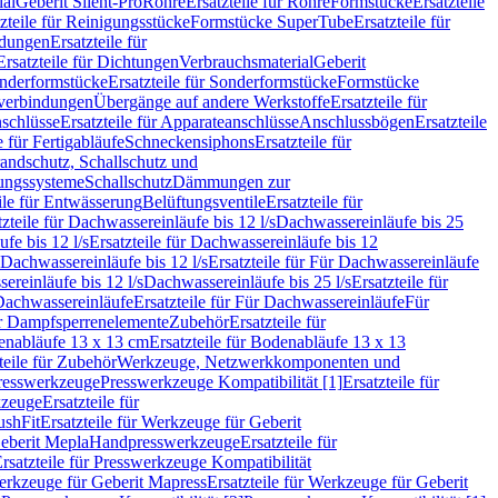
ial
Geberit Silent-Pro
Rohre
Ersatzteile für Rohre
Formstücke
Ersatzteile
zteile für Reinigungsstücke
Formstücke SuperTube
Ersatzteile für
ndungen
Ersatzteile für
Ersatzteile für Dichtungen
Verbrauchsmaterial
Geberit
nderformstücke
Ersatzteile für Sonderformstücke
Formstücke
ckverbindungen
Übergänge auf andere Werkstoffe
Ersatzteile für
schlüsse
Ersatzteile für Apparateanschlüsse
Anschlussbögen
Ersatzteile
e für Fertigabläufe
Schneckensiphons
Ersatzteile für
andschutz, Schallschutz und
rungssysteme
Schallschutz
Dämmungen zur
ile für Entwässerung
Belüftungsventile
Ersatzteile für
tzteile für Dachwassereinläufe bis 12 l/s
Dachwassereinläufe bis 25
fe bis 12 l/s
Ersatzteile für Dachwassereinläufe bis 12
Dachwassereinläufe bis 12 l/s
Ersatzteile für Für Dachwassereinläufe
ereinläufe bis 12 l/s
Dachwassereinläufe bis 25 l/s
Ersatzteile für
Dachwassereinläufe
Ersatzteile für Für Dachwassereinläufe
Für
für Dampfsperrenelemente
Zubehör
Ersatzteile für
nabläufe 13 x 13 cm
Ersatzteile für Bodenabläufe 13 x 13
teile für Zubehör
Werkzeuge, Netzwerkkomponenten und
presswerkzeuge
Presswerkzeuge Kompatibilität [1]
Ersatzteile für
kzeuge
Ersatzteile für
ushFit
Ersatzteile für Werkzeuge für Geberit
Geberit Mepla
Handpresswerkzeuge
Ersatzteile für
rsatzteile für Presswerkzeuge Kompatibilität
rkzeuge für Geberit Mapress
Ersatzteile für Werkzeuge für Geberit