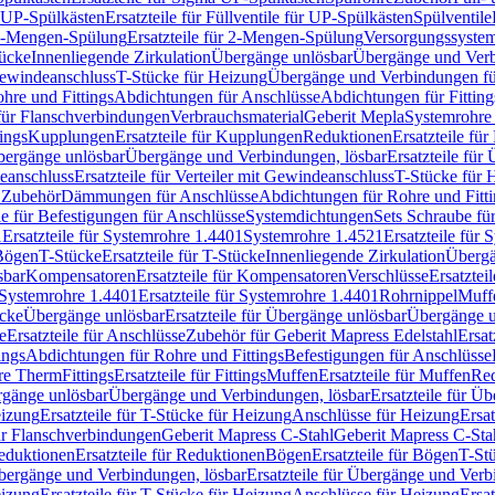
r UP-Spülkästen
Ersatzteile für Füllventile für UP-Spülkästen
Spülventile
-Mengen-Spülung
Ersatzteile für 2-Mengen-Spülung
Versorgungssyste
ücke
Innenliegende Zirkulation
Übergänge unlösbar
Übergänge und Verb
Gewindeanschluss
T-Stücke für Heizung
Übergänge und Verbindungen fü
hre und Fittings
Abdichtungen für Anschlüsse
Abdichtungen für Fitting
für Flanschverbindungen
Verbrauchsmaterial
Geberit Mepla
Systemrohr
tings
Kupplungen
Ersatzteile für Kupplungen
Reduktionen
Ersatzteile fü
Übergänge unlösbar
Übergänge und Verbindungen, lösbar
Ersatzteile fü
deanschluss
Ersatzteile für Verteiler mit Gewindeanschluss
T-Stücke für 
r Zubehör
Dämmungen für Anschlüsse
Abdichtungen für Rohre und Fitti
ile für Befestigungen für Anschlüsse
Systemdichtungen
Sets Schraube fü
1
Ersatzteile für Systemrohre 1.4401
Systemrohre 1.4521
Ersatzteile für
 Bögen
T-Stücke
Ersatzteile für T-Stücke
Innenliegende Zirkulation
Übergä
sbar
Kompensatoren
Ersatzteile für Kompensatoren
Verschlüsse
Ersatztei
Systemrohre 1.4401
Ersatzteile für Systemrohre 1.4401
Rohrnippel
Muff
ücke
Übergänge unlösbar
Ersatzteile für Übergänge unlösbar
Übergänge u
e
Ersatzteile für Anschlüsse
Zubehör für Geberit Mapress Edelstahl
Ersat
ings
Abdichtungen für Rohre und Fittings
Befestigungen für Anschlüsse
re Therm
Fittings
Ersatzteile für Fittings
Muffen
Ersatzteile für Muffen
Re
ergänge unlösbar
Übergänge und Verbindungen, lösbar
Ersatzteile für Ü
eizung
Ersatzteile für T-Stücke für Heizung
Anschlüsse für Heizung
Ersat
ür Flanschverbindungen
Geberit Mapress C-Stahl
Geberit Mapress C-Sta
eduktionen
Ersatzteile für Reduktionen
Bögen
Ersatzteile für Bögen
T-St
ergänge und Verbindungen, lösbar
Ersatzteile für Übergänge und Verb
eizung
Ersatzteile für T-Stücke für Heizung
Anschlüsse für Heizung
Ersat