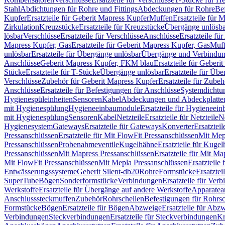
Stahl
Abdichtungen für Rohre und Fittings
Abdeckungen für Rohre
Be
Kupfer
Ersatzteile für Geberit Mapress Kupfer
Muffen
Ersatzteile für 
Zirkulation
Kreuzstücke
Ersatzteile für Kreuzstücke
Übergänge unlösba
lösbar
Verschlüsse
Ersatzteile für Verschlüsse
Anschlüsse
Ersatzteile fü
Mapress Kupfer, Gas
Ersatzteile für Geberit Mapress Kupfer, Gas
Muf
unlösbar
Ersatzteile für Übergänge unlösbar
Übergänge und Verbindun
Anschlüsse
Geberit Mapress Kupfer, FKM blau
Ersatzteile für Geber
Stücke
Ersatzteile für T-Stücke
Übergänge unlösbar
Ersatzteile für Üb
Verschlüsse
Zubehör für Geberit Mapress Kupfer
Ersatzteile für Zube
Anschlüsse
Ersatzteile für Befestigungen für Anschlüsse
Systemdichtu
Hygienespüleinheiten
Sensoren
Kabel
Abdeckungen und Abdeckplatte
mit Hygienespülung
Hygieneeinbaumodule
Ersatzteile für Hygieneei
mit Hygienespülung
Sensoren
Kabel
Netzteile
Ersatzteile für Netzteile
N
Hygienesystem
Gateways
Ersatzteile für Gateways
Konverter
Ersatzteil
Pressanschlüssen
Ersatzteile für Mit FlowFit Pressanschlüssen
Mit Mep
Pressanschlüssen
Probenahmeventile
Kugelhähne
Ersatzteile für Kuge
Pressanschlüssen
Mit Mapress Pressanschlüssen
Ersatzteile für Mit Ma
Mit FlowFit Pressanschlüssen
Mit Mepla Pressanschlüssen
Ersatzteile
Entwässerungssysteme
Geberit Silent-db20
Rohre
Formstücke
Ersatztei
SuperTube
Bögen
Sonderformstücke
Verbindungen
Ersatzteile für Ver
Werkstoffe
Ersatzteile für Übergänge auf andere Werkstoffe
Apparatea
Anschlusssteckmuffen
Zubehör
Rohrschellen
Befestigungen für Rohrsc
Formstücke
Bögen
Ersatzteile für Bögen
Abzweige
Ersatzteile für Abz
Verbindungen
Steckverbindungen
Ersatzteile für Steckverbindungen
Kr