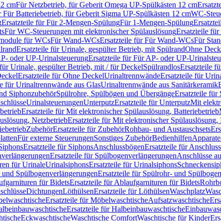
12 cm
Für Netzbetrieb, für Geberit Omega UP-Spülkästen 12 cm
Ersatzt
ür Für Batteriebetrieb, für Geberit Sigma UP-Spülkästen 12 cm
WC-Steue
g
Ersatzteile für Für 2-Mengen-Spülung
Für 1-Mengen-Spülung
Ersatzte
ts
Für WC-Steuerungen mit elektronischer Spülauslösung
Ersatzteile f
ärmodule für WCs
Für Wand-WCs
Ersatzteile für Für Wand-WCs
Für Sta
ülrand
Ersatzteile für Urinale, gespülter Betrieb, mit Spülrand
Ohne Deck
P- oder UP-Urinalsteuerung
Ersatzteile für Für AP- oder UP-Urinalste
 für Urinale, gespülter Betrieb, mit / für Deckel
Spülrandlos
Ersatzteile f
eckel
Ersatzteile für Ohne Deckel
Urinaltrennwände
Ersatzteile für Uri
le für Urinaltrennwände aus Glas
Urinaltrennwände aus Sanitärkeramik
nd Siphonzubehör
Spülrohre, Spülbögen und Übergänge
Ersatzteile fü
schlüsse
Urinalsteuerungen
Unterputz
Ersatzteile für Unterputz
Mit elekt
betrieb
Ersatzteile für Mit elektronischer Spülauslösung, Batteriebetrieb
auslösung, Netzbetrieb
Ersatzteile für Mit elektronischer Spülauslösung,
iebetrieb
Zubehör
Ersatzteile für Zubehör
Rohbau- und Austauschsets
Ers
atten
Für externe Steuerungen
Sonstiges Zubehör
Bedienhilfen
Apparate
Siphons
Ersatzteile für Siphons
Anschlussbögen
Ersatzteile für Anschlu
verlängerungen
Ersatzteile für Spülbogenverlängerungen
Anschlüsse a
ren für Urinale
Urinalsiphons
Ersatzteile für Urinalsiphons
Schneckensip
- und Spülbogenverlängerungen
Ersatzteile für Spülrohr- und Spülbog
fgarnituren für Bidets
Ersatzteile für Ablaufgarnituren für Bidets
Rohrb
schlüsse
Dichtungen
Löthülsen
Ersatzteile für Löthülsen
Waschplatz
Wasc
elwaschtische
Ersatzteile für Möbelwaschtische
Aufsatzwaschtische
Ers
albeinbauwaschtische
Ersatzteile für Halbeinbauwaschtische
Einbauwasc
htische
Eckwaschtische
Waschtische Comfort
Waschtische für Kinder
Ers