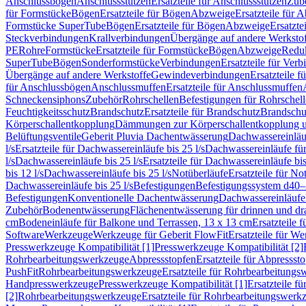
Anschlussbögen
Anschlussstutzen
Ersatzteile für Anschlussstutzen
Zub
für Formstücke
Bögen
Ersatzteile für Bögen
Abzweige
Ersatzteile für 
Formstücke SuperTube
Bögen
Ersatzteile für Bögen
Abzweige
Ersatzte
Steckverbindungen
Krallverbindungen
Übergänge auf andere Werksto
PE
Rohre
Formstücke
Ersatzteile für Formstücke
Bögen
Abzweige
Redu
SuperTube
Bögen
Sonderformstücke
Verbindungen
Ersatzteile für Ver
Übergänge auf andere Werkstoffe
Gewindeverbindungen
Ersatzteile 
für Anschlussbögen
Anschlussmuffen
Ersatzteile für Anschlussmuffen
Schneckensiphons
Zubehör
Rohrschellen
Befestigungen für Rohrschel
Feuchtigkeitsschutz
Brandschutz
Ersatzteile für Brandschutz
Brandschu
Körperschallentkopplung
Dämmungen zur Körperschallentkopplung 
Belüftungsventile
Geberit Pluvia Dachentwässerung
Dachwassereinläu
l/s
Ersatzteile für Dachwassereinläufe bis 25 l/s
Dachwassereinläufe fü
l/s
Dachwassereinläufe bis 25 l/s
Ersatzteile für Dachwassereinläufe bis
bis 12 l/s
Dachwassereinläufe bis 25 l/s
Notüberläufe
Ersatzteile für No
Dachwassereinläufe bis 25 l/s
Befestigungen
Befestigungssystem d40
Befestigungen
Konventionelle Dachentwässerung
Dachwassereinläufe
Zubehör
Bodenentwässerung
Flächenentwässerung für drinnen und d
cm
Bodeneinläufe für Balkone und Terrassen, 13 x 13 cm
Ersatzteile 
Software
Werkzeuge
Werkzeuge für Geberit FlowFit
Ersatzteile für W
Presswerkzeuge Kompatibilität [1]
Presswerkzeuge Kompatibilität [2]
Rohrbearbeitungswerkzeuge
Abpressstopfen
Ersatzteile für Abpressst
PushFit
Rohrbearbeitungswerkzeuge
Ersatzteile für Rohrbearbeitung
Handpresswerkzeuge
Presswerkzeuge Kompatibilität [1]
Ersatzteile f
[2]
Rohrbearbeitungswerkzeuge
Ersatzteile für Rohrbearbeitungswerk