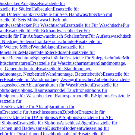
sgussbecken
Ausgüsse
Ersatzteile für
tzteile für Säulen
Halbsäulen
Ersatzteile für
mit Unterschrank
Ersatzteile für Sets Handwaschbecken mit
tzteile für Sets Möbelwaschtisch mit
 Handwaschbecken
Für Waschtische
Ersatzteile für Für Waschtische
Für
ken
Ersatzteile für Für Eckhandwaschbecken
Für
atzteile für Für Aufsatzwaschtisch Schalenform
Für Aufsatzwaschtisch
ür Niedrige Seitenschränke
Hochschränke
Ersatzteile für
für Weitere Möbel
Wandablagen
Ersatzteile für
fe
Sets Füße
Magnettafeln
Steckdosen
Ersatzteile für
ierter Beleuchtung
Spiegelschränke
Ersatzteile für Spiegelschränke
Mit
htischarmaturen
Ersatzteile für Waschtischarmaturen
Standmontage,
, Generatorbetrieb
Ersatzteile für Standmontage,
andmontage, Netzbetrieb
Wandmontage, Batteriebetrieb
Ersatzteile für
er
Ersatzteile für Wandmontage, Zweigriffmischer
Zubehör
Ersatzteile
Ausgussbecken
Ablaufgarnituren für Waschbecken
Ersatzteile für
 Rohrbogensiphons, Raumsparmodell
Tauchrohrsiphons für
rohrsiphons für Waschbecken, Raumsparmodell
UP-Siphons
Ersatzteile
satzteile für
ecken
Ersatzteile für Ablaufgarnituren für
en
Ersatzteile für Anschlussstutzen
Zubehör
Ersatzteile für
ns
Ersatzteile für UP-Siphons
AP-Siphons
Ersatzteile für AP-
n
Siphons
Ersatzteile für Siphons
Anschlussbögen
Ersatzteile für
uschen und Badewannen
Duschen
Bodenentwässerung für
behör für Duschrinnen
Duschbodenabläufe
Ersatzteile für