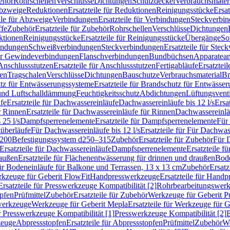
ehör
Rohrschellen
Verschlüsse
Dichtungen
Schutzdeckel
Verbrauchsmater
Abzweige
Reduktionen
Ersatzteile für Reduktionen
Reinigungsstücke
Ersat
ile für Abzweige
Verbindungen
Ersatzteile für Verbindungen
Steckverbi
ffe
Zubehör
Ersatzteile für Zubehör
Rohrschellen
Verschlüsse
Dichtungen
ktionen
Reinigungsstücke
Ersatzteile für Reinigungsstücke
Übergänge
So
bindungen
Schweißverbindungen
Steckverbindungen
Ersatzteile für Ste
für Gewindeverbindungen
Flanschverbindungen
Bundbüchsen
Apparatean
Anschlussstutzen
Ersatzteile für Anschlussstutzen
Fertigabläufe
Ersatzteil
len
Tragschalen
Verschlüsse
Dichtungen
Bauschutze
Verbrauchsmaterial
Br
tz für Entwässerungssysteme
Ersatzteile für Brandschutz für Entwässe
und Luftschalldämmung
Feuchtigkeitsschutz
Abdichtungen
Lüftungsvent
fe
Ersatzteile für Dachwassereinläufe
Dachwassereinläufe bis 12 l/s
Ersa
r Rinnen
Ersatzteile für Dachwassereinläufe für Rinnen
Dachwassereinläu
 25 l/s
Dampfsperrenelemente
Ersatzteile für Dampfsperrenelemente
Für 
tüberläufe
Für Dachwassereinläufe bis 12 l/s
Ersatzteile für Für Dachwass
–200
Befestigungssystem d250–315
Zubehör
Ersatzteile für Zubehör
Für 
Ersatzteile für Dachwassereinläufe
Dampfsperrenelemente
Ersatzteile 
raußen
Ersatzteile für Flächenentwässerung für drinnen und draußen
Bode
für Bodeneinläufe für Balkone und Terrassen, 13 x 13 cm
Zubehör
Ersatz
erkzeuge für Geberit FlowFit
Handpresswerkzeuge
Ersatzteile für Hand
Ersatzteile für Presswerkzeuge Kompatibilität [2]
Rohrbearbeitungswer
opfen
Prüfmittel
Zubehör
Ersatzteile für Zubehör
Werkzeuge für Geberit P
swerkzeuge
Werkzeuge für Geberit Mepla
Ersatzteile für Werkzeuge für 
ür Presswerkzeuge Kompatibilität [1]
Presswerkzeuge Kompatibilität [2]
E
zeuge
Abpressstopfen
Ersatzteile für Abpressstopfen
Prüfmittel
Zubehör
We