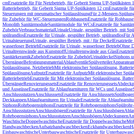
cm
Ersatzteile für Für Netzbetrieb, für Geberit Sigma UP-Spülkästen 
Batteriebetrieb, für Geberit Sigma UP-Spülkästen 12 cm
Ersatzteile f
Steuerungen mit pneumatischer Spülauslösung
Für 2-Mengen-Spülun
für Zubehör für WC-Steuerungen
Rohbausets
Ersatzteile für Rohbause
Monolith Sanitärmodule
Sanitärmodule für WCs
Ersatzteile für Sanit
Zubehör
Verbrauchsmaterial
Urinale
Urinale, gespülter Betrieb, mit Sp
spülrandlos
Ersatzteile für Urinale, gespülter Betrieb, spülrandlos
Für A
Urinalsteuerung
Urinale, gespülter Betrieb, mit / für Deckel
Ersatzteile
wasserloser Betrieb
Ersatzteile für Urinale, wasserloser Betrieb
Ohne D
Urinaltrennwände aus Kunststoff
Urinaltrennwände aus Glas
Ersatztei
Sanitärkeramik
Zubehör
Ersatzteile für Zubehör
Urinaldeckel
Siphons u
Übergänge
Befestigungsmaterial
Ablaufventile
Spülverteiler
Apparatean
Spülauslösung, Netzbetrieb
Mit elektronischer Spülauslösung, Batterie
Spülauslösung
Aufputz
Ersatzteile für Aufputz
Mit elektronischer Spül
Batteriebetrieb
Ersatzteile für Mit elektronischer Spülauslösung, Batter
Übergänge
Renovierungssets
Ersatzteile für Renovierungssets
Abdeckpl
und Ausgüsse
Ersatzteile für Ablaufgarnituren für WCs und Ausgüsse
Anschlussstutzen
Anschlusssets
Ersatzteile für Anschlusssets
Spülbogen
Deckkappen
Ablaufgarnituren für Urinale
Ersatzteile für Ablaufgarnitu
Siphons
Rohrbogensiphons
Ersatzteile für Rohrbogensiphons
Spülrohr
Anschlussstutzen
Anschlussbögen
Ersatzteile für Anschlussbögen
Ablau
Rohrbogensiphons
Anschlussstutzen
Anschlussbögen
Abdeckungen
An
Waschtische
Doppelwaschtische
Ersatzteile für Doppelwaschtische
Möb
Handwaschbecken
Aufsatzhandwaschbecken
Eckhandwaschbecken
H
Einbauwaschtische
Unterbauwaschtische
Ersatzteile für Unterbauwasc