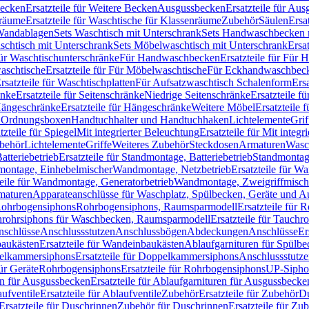
Becken
Ersatzteile für Weitere Becken
Ausgussbecken
Ersatzteile für Au
nräume
Ersatzteile für Waschtische für Klassenräume
Zubehör
Säulen
Ersa
andablagen
Sets Waschtisch mit Unterschrank
Sets Handwaschbecken 
aschtisch mit Unterschrank
Sets Möbelwaschtisch mit Unterschrank
Ersa
für Waschtischunterschränke
Für Handwaschbecken
Ersatzteile für Für
aschtische
Ersatzteile für Für Möbelwaschtische
Für Eckhandwaschbec
rsatzteile für Waschtischplatten
Für Aufsatzwaschtisch Schalenform
Ers
änke
Ersatzteile für Seitenschränke
Niedrige Seitenschränke
Ersatzteile f
ängeschränke
Ersatzteile für Hängeschränke
Weitere Möbel
Ersatzteile 
d Ordnungsboxen
Handtuchhalter und Handtuchhaken
Lichtelemente
Grif
tzteile für Spiegel
Mit integrierter Beleuchtung
Ersatzteile für Mit integr
behör
Lichtelemente
Griffe
Weiteres Zubehör
Steckdosen
Armaturen
Wasc
tteriebetrieb
Ersatzteile für Standmontage, Batteriebetrieb
Standmontage
dmontage, Einhebelmischer
Wandmontage, Netzbetrieb
Ersatzteile für W
teile für Wandmontage, Generatorbetrieb
Wandmontage, Zweigriffmisch
rmaturen
Apparateanschlüsse für Waschplatz, Spülbecken, Geräte und 
 Rohrbogensiphons
Rohrbogensiphons, Raumsparmodell
Ersatzteile für
rohrsiphons für Waschbecken, Raumsparmodell
Ersatzteile für Tauch
nschlüsse
Anschlussstutzen
Anschlussbögen
Abdeckungen
Anschlüsse
Er
aukästen
Ersatzteile für Wandeinbaukästen
Ablaufgarnituren für Spülb
elkammersiphons
Ersatzteile für Doppelkammersiphons
Anschlussstutz
für Geräte
Rohrbogensiphons
Ersatzteile für Rohrbogensiphons
UP-Sipho
en für Ausgussbecken
Ersatzteile für Ablaufgarnituren für Ausgussbecke
ufventile
Ersatzteile für Ablaufventile
Zubehör
Ersatzteile für Zubehör
D
Ersatzteile für Duschrinnen
Zubehör für Duschrinnen
Ersatzteile für Zu