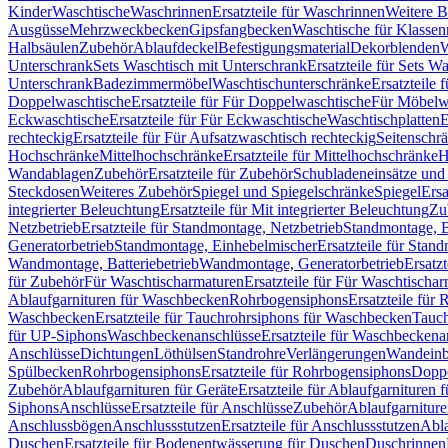
Kinder
Waschtische
Waschrinnen
Ersatzteile für Waschrinnen
Weitere 
Ausgüsse
Mehrzweckbecken
Gipsfangbecken
Waschtische für Klasse
Halbsäulen
Zubehör
Ablaufdeckel
Befestigungsmaterial
Dekorblenden
W
Unterschrank
Sets Waschtisch mit Unterschrank
Ersatzteile für Sets W
Unterschrank
Badezimmermöbel
Waschtischunterschränke
Ersatzteile 
Doppelwaschtische
Ersatzteile für Für Doppelwaschtische
Für Möbelw
Eckwaschtische
Ersatzteile für Für Eckwaschtische
Waschtischplatten
E
rechteckig
Ersatzteile für Für Aufsatzwaschtisch rechteckig
Seitenschr
Hochschränke
Mittelhochschränke
Ersatzteile für Mittelhochschränke
H
Wandablagen
Zubehör
Ersatzteile für Zubehör
Schubladeneinsätze un
Steckdosen
Weiteres Zubehör
Spiegel und Spiegelschränke
Spiegel
Ersa
integrierter Beleuchtung
Ersatzteile für Mit integrierter Beleuchtung
Zu
Netzbetrieb
Ersatzteile für Standmontage, Netzbetrieb
Standmontage, Ba
Generatorbetrieb
Standmontage, Einhebelmischer
Ersatzteile für Stan
Wandmontage, Batteriebetrieb
Wandmontage, Generatorbetrieb
Ersatz
für Zubehör
Für Waschtischarmaturen
Ersatzteile für Für Waschtischa
Ablaufgarnituren für Waschbecken
Rohrbogensiphons
Ersatzteile für
Waschbecken
Ersatzteile für Tauchrohrsiphons für Waschbecken
Tauch
für UP-Siphons
Waschbeckenanschlüsse
Ersatzteile für Waschbeckena
Anschlüsse
Dichtungen
Löthülsen
Standrohre
Verlängerungen
Wandeinb
Spülbecken
Rohrbogensiphons
Ersatzteile für Rohrbogensiphons
Dopp
Zubehör
Ablaufgarnituren für Geräte
Ersatzteile für Ablaufgarnituren 
Siphons
Anschlüsse
Ersatzteile für Anschlüsse
Zubehör
Ablaufgarnitur
Anschlussbögen
Anschlussstutzen
Ersatzteile für Anschlussstutzen
Abla
Duschen
Ersatzteile für Bodenentwässerung für Duschen
Duschrinnen