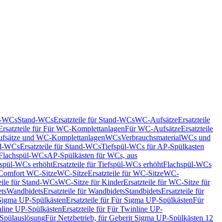
nd-WCs
Stand-WCs
Ersatzteile für Stand-WCs
WC-Aufsätze
Ersatzteile
Ersatzteile für Für WC-Komplettanlagen
Für WC-Aufsätze
Ersatzteile
fsätze und WC-Komplettanlagen
WCs
Verbrauchsmaterial
WCs und
d-WCs
Ersatzteile für Stand-WCs
Tiefspül-WCs für AP-Spülkasten
r Flachspül-WCs
AP-Spülkästen für WCs, aus
fspül-WCs erhöht
Ersatzteile für Tiefspül-WCs erhöht
Flachspül-WCs
r Comfort WC-Sitze
WC-Sitze
Ersatzteile für WC-Sitze
WC-
eile für Stand-WCs
WC-Sitze für Kinder
Ersatzteile für WC-Sitze für
ts
Wandbidets
Ersatzteile für Wandbidets
Standbidets
Ersatzteile für
Sigma UP-Spülkästen
Ersatzteile für Für Sigma UP-Spülkästen
Für
line UP-Spülkästen
Ersatzteile für Für Twinline UP-
 Spülauslösung
Für Netzbetrieb, für Geberit Sigma UP-Spülkästen 12