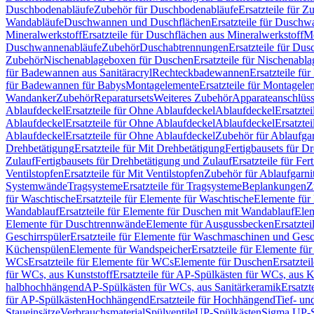
Duschbodenabläufe
Zubehör für Duschbodenabläufe
Ersatzteile für 
Wandabläufe
Duschwannen und Duschflächen
Ersatzteile für Dusch
Mineralwerkstoff
Ersatzteile für Duschflächen aus Mineralwerkstoff
Mo
Duschwannenabläufe
Zubehör
Duschabtrennungen
Ersatzteile für Du
Zubehör
Nischenablageboxen für Duschen
Ersatzteile für Nischenab
für Badewannen aus Sanitäracryl
Rechteckbadewannen
Ersatzteile f
für Badewannen für Babys
Montagelemente
Ersatzteile für Montagele
Wandanker
Zubehör
Reparatursets
Weiteres Zubehör
Apparateanschlüs
Ablaufdeckel
Ersatzteile für Ohne Ablaufdeckel
Ablaufdeckel
Ersatzte
Ablaufdeckel
Ersatzteile für Ohne Ablaufdeckel
Ablaufdeckel
Ersatzte
Ablaufdeckel
Ersatzteile für Ohne Ablaufdeckel
Zubehör für Ablaufga
Drehbetätigung
Ersatzteile für Mit Drehbetätigung
Fertigbausets für D
Zulauf
Fertigbausets für Drehbetätigung und Zulauf
Ersatzteile für Fe
Ventilstopfen
Ersatzteile für Mit Ventilstopfen
Zubehör für Ablaufgarn
Systemwände
Tragsysteme
Ersatzteile für Tragsysteme
Beplankungen
Z
für Waschtische
Ersatzteile für Elemente für Waschtische
Elemente für 
Wandablauf
Ersatzteile für Elemente für Duschen mit Wandablauf
Ele
Elemente für Duschtrennwände
Elemente für Ausgussbecken
Ersatzte
Geschirrspüler
Ersatzteile für Elemente für Waschmaschinen und Gesc
Küchenspülen
Elemente für Wandspeicher
Ersatzteile für Elemente fü
WCs
Ersatzteile für Elemente für WCs
Elemente für Duschen
Ersatztei
für WCs, aus Kunststoff
Ersatzteile für AP-Spülkästen für WCs, aus K
halbhochhängend
AP-Spülkästen für WCs, aus Sanitärkeramik
Ersatzt
für AP-Spülkästen
Hochhängend
Ersatzteile für Hochhängend
Tief- u
Staueinsätze
Verbrauchsmaterial
Spülventile
UP-Spülkästen
Sigma UP-S