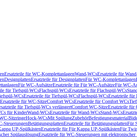
en
Ersatzteile für WC-Komplettanlagen
Wand-WCs
Ersatzteile für Wa
ken
Designplatten
Ersatzteile für Designplatten
Für WC-Komplettanlagen
tanlagen
Für WC-Aufsätze
Ersatzteile für Für WC-Aufsätze
Für WC-Au
eile für Tiefspül-WCs
Flachspül-WCs
Ersatzteile für Flachspül-WCs
Stan
iefspül-WCs
Ersatzteile für Tiefspül-WCs
Flachspül-WCs
Ersatzteile fü
Ersatzteile für WC-Sitze
Comfort WCs
Ersatzteile für Comfort WCs
Tie
rsatzteile für Tiefspül-WCs verlängert
Comfort WC-Sitze
Ersatzteile fü
WCs für Kinder
Wand-WCs
Ersatzteile für Wand-WCs
Stand-WCs
Ersatzt
r WC-Sitzringe
Hock-WCs
Mit Spülung
Zubehör
Befestigungsmaterial
Bide
C-Steuerungen
Betätigungsplatten
Ersatzteile für Betätigungsplatten
Für 
Kappa UP-Spülkästen
Ersatzteile für Für Kappa UP-Spülkästen
Für Twin
scher Spülauslösung
Ersatzteile für WC-Steuerungen mit elektronischer