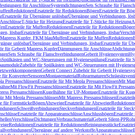
festigungen für Anschlüsse
Systemdichtungen
Sets Schraube für Flansc
Muffen
Reduktionen
Ersatzteile für Reduktionen
Bögen
Ersatzteile für Bö
r
Ersatzteile für Übergänge unlösbar
Übergänge und Verbindungen, lös
r Anschlüsse
T-Stücke für Heizung
Ersatzteile für T-Stücke für Heizung
A
fen
Ersatzteile für Muffen
Reduktionen
Ersatzteile für Reduktionen
Böge
gen, lösbar
Ersatzteile für Übergänge und Verbindungen, lösbar
Verschl
it Mapress Kupfer, FKM blau
Muffen
Ersatzteile für Muffen
Reduktionen
E
ergänge unlösbar
Übergänge und Verbindungen, lösbar
Ersatzteile für Ü
hör für Geberit Mapress Kupfer
Dämmungen für Anschlüsse
Abdichtunge
ngen
Sets Schraube für Flanschverbindungen
Geberit Hygienesystem
Hyg
n
Spülkästen und WC-Steuerungen mit Hygienespülung
Ersatzteile fü
nbaumodule
Zubehör für Spülkästen und WC-Steuerungen mit Hygienes
etzwerkkomponenten
Geberit Connect Zubehör für Geberit Hygienesy
e für Konverter
Sensoren
Montagematerial
Rohrarmaturen
Schrägsitzventi
la Pressanschlüssen
Ersatzteile für Mit Mepla Pressanschlüssen
Mit Map
lhähne
Mit FlowFit Pressanschlüssen
Ersatzteile für Mit FlowFit Pressan
press Pressanschlüssen
Kugelhähne für UP-Montage
Ersatzteile für Ku
 für Mit Mepla Pressanschlüssen
Mit Mapress Pressanschlüssen
Ersatztei
le für Formstücke
Bögen
Abzweige
Ersatzteile für Abzweige
Reduktione
bindungen
Schweißverbindungen
Steckverbindungen
Ersatzteile für Ste
nschlüsse
Ersatzteile für Apparateanschlüsse
Anschlussbögen
Ersatzteil
hellen
Verschlüsse
Dichtungen
Verbrauchsmaterial
Geberit Silent-PP
Roh
weige
Reduktionen
Ersatzteile für Reduktionen
Reinigungsstücke
Ersatzte
allverbindungen
Übergänge auf andere Werkstoffe
Apparateanschlüsse
E