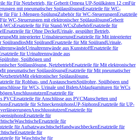
eile für Für Netzbetrieb, für Geberit Omega UP-Spülkästen 12 cm
Für
rungen mit pneumatischer Spülauslösung
Ersatzteile für WC-
ile für Für 1-Mengen-Spülung
Zubehör für WC-Steuerungen
Ersatzteile
ür Für WC-Steuerungen mit elektronischer Spülauslösung
Geberit
nd-WCs
Ersatzteile für Für Stand-WCs
Zubehör
Ersatzteile für
el
Ersatzteile für Ohne Deckel
Urinale, gespülter Betrieb,
uerung
Mit integrierter Urinalsteuerung
Ersatzteile für Mit integrierter
ür Spülrandlos
Mit Spülrand
Ersatzteile für Mit Spülrand
Urinale,
naltrennwände
Urinaltrennwände aus Kunststoff
Ersatzteile für
Ersatzteile für Urinaltrennwände aus
r Spülrohre, Spülbögen und
ronischer Spülauslösung, Netzbetrieb
Ersatzteile für Mit elektronischer
Mit pneumatischer Spülauslösung
Ersatzteile für Mit pneumatischer
 Netzbetrieb
Mit elektronischer Spülauslösung,
atzteile für Rohbau- und Austauschsets
Spülrohre, Spülbögen und
anschlüsse für WCs, Urinale und Bidets
Ablaufgarnituren für WCs
ssbögen
Anschlussstutzen
Ersatzteile für
us PVC
Ersatzteile für Anschlüsse aus PVC
Manschetten und
hons
Ersatzteile für Schneckensiphons
UP-Siphons
Ersatzteile für UP-
enverlängerungen
Anschlussstutzen
Ersatzteile für
ogensiphons
Ersatzteile für
htische
Waschtische
Ersatzteile für
atzteile für Aufsatzwaschtische
Handwaschbecken
Ersatzteile für
htische
Ersatzteile für
atzteile für Waschtische für