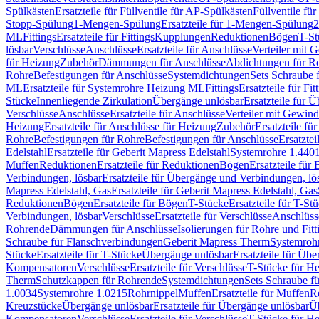
Spülkästen
Ersatzteile für Füllventile für AP-Spülkästen
Füllventile fü
Stopp-Spülung
1-Mengen-Spülung
Ersatzteile für 1-Mengen-Spülung
2
ML
Fittings
Ersatzteile für Fittings
Kupplungen
Reduktionen
Bögen
T-St
lösbar
Verschlüsse
Anschlüsse
Ersatzteile für Anschlüsse
Verteiler mit 
für Heizung
Zubehör
Dämmungen für Anschlüsse
Abdichtungen für Ro
Rohre
Befestigungen für Anschlüsse
Systemdichtungen
Sets Schraube 
ML
Ersatzteile für Systemrohre Heizung ML
Fittings
Ersatzteile für Fit
Stücke
Innenliegende Zirkulation
Übergänge unlösbar
Ersatzteile für 
Verschlüsse
Anschlüsse
Ersatzteile für Anschlüsse
Verteiler mit Gewin
Heizung
Ersatzteile für Anschlüsse für Heizung
Zubehör
Ersatzteile fü
Rohre
Befestigungen für Rohre
Befestigungen für Anschlüsse
Ersatzte
Edelstahl
Ersatzteile für Geberit Mapress Edelstahl
Systemrohre 1.440
Muffen
Reduktionen
Ersatzteile für Reduktionen
Bögen
Ersatzteile für
Verbindungen, lösbar
Ersatzteile für Übergänge und Verbindungen, lö
Mapress Edelstahl, Gas
Ersatzteile für Geberit Mapress Edelstahl, Gas
Reduktionen
Bögen
Ersatzteile für Bögen
T-Stücke
Ersatzteile für T-St
Verbindungen, lösbar
Verschlüsse
Ersatzteile für Verschlüsse
Anschlüss
Rohrende
Dämmungen für Anschlüsse
Isolierungen für Rohre und Fitt
Schraube für Flanschverbindungen
Geberit Mapress Therm
Systemroh
Stücke
Ersatzteile für T-Stücke
Übergänge unlösbar
Ersatzteile für Üb
Kompensatoren
Verschlüsse
Ersatzteile für Verschlüsse
T-Stücke für H
Therm
Schutzkappen für Rohrende
Systemdichtungen
Sets Schraube f
1.0034
Systemrohre 1.0215
Rohrnippel
Muffen
Ersatzteile für Muffen
R
Kreuzstücke
Übergänge unlösbar
Ersatzteile für Übergänge unlösbar
Üb
Kompensatoren
Verschlüsse
Ersatzteile für Verschlüsse
T-Stücke für H