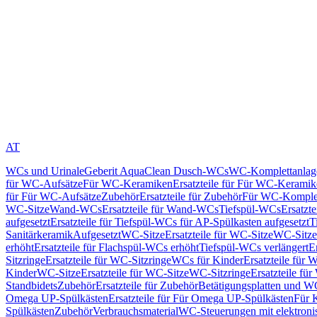
AT
WCs und Urinale
Geberit AquaClean Dusch-WCs
WC-Komplettanlag
für WC-Aufsätze
Für WC-Keramiken
Ersatzteile für Für WC-Kerami
für Für WC-Aufsätze
Zubehör
Ersatzteile für Zubehör
Für WC-Komplet
WC-Sitze
Wand-WCs
Ersatzteile für Wand-WCs
Tiefspül-WCs
Ersatzt
aufgesetzt
Ersatzteile für Tiefspül-WCs für AP-Spülkasten aufgesetzt
T
Sanitärkeramik
Aufgesetzt
WC-Sitze
Ersatzteile für WC-Sitze
WC-Sitze
erhöht
Ersatzteile für Flachspül-WCs erhöht
Tiefspül-WCs verlängert
E
Sitzringe
Ersatzteile für WC-Sitzringe
WCs für Kinder
Ersatzteile für 
Kinder
WC-Sitze
Ersatzteile für WC-Sitze
WC-Sitzringe
Ersatzteile fü
Standbidets
Zubehör
Ersatzteile für Zubehör
Betätigungsplatten und W
Omega UP-Spülkästen
Ersatzteile für Für Omega UP-Spülkästen
Für 
Spülkästen
Zubehör
Verbrauchsmaterial
WC-Steuerungen mit elektroni