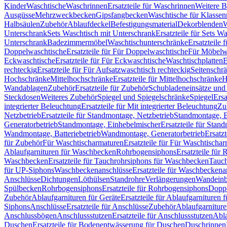
Kinder
Waschtische
Waschrinnen
Ersatzteile für Waschrinnen
Weitere 
Ausgüsse
Mehrzweckbecken
Gipsfangbecken
Waschtische für Klasse
Halbsäulen
Zubehör
Ablaufdeckel
Befestigungsmaterial
Dekorblenden
W
Unterschrank
Sets Waschtisch mit Unterschrank
Ersatzteile für Sets W
Unterschrank
Badezimmermöbel
Waschtischunterschränke
Ersatzteile 
Doppelwaschtische
Ersatzteile für Für Doppelwaschtische
Für Möbelw
Eckwaschtische
Ersatzteile für Für Eckwaschtische
Waschtischplatten
E
rechteckig
Ersatzteile für Für Aufsatzwaschtisch rechteckig
Seitenschr
Hochschränke
Mittelhochschränke
Ersatzteile für Mittelhochschränke
H
Wandablagen
Zubehör
Ersatzteile für Zubehör
Schubladeneinsätze un
Steckdosen
Weiteres Zubehör
Spiegel und Spiegelschränke
Spiegel
Ersa
integrierter Beleuchtung
Ersatzteile für Mit integrierter Beleuchtung
Zu
Netzbetrieb
Ersatzteile für Standmontage, Netzbetrieb
Standmontage, Ba
Generatorbetrieb
Standmontage, Einhebelmischer
Ersatzteile für Stan
Wandmontage, Batteriebetrieb
Wandmontage, Generatorbetrieb
Ersatz
für Zubehör
Für Waschtischarmaturen
Ersatzteile für Für Waschtischa
Ablaufgarnituren für Waschbecken
Rohrbogensiphons
Ersatzteile für
Waschbecken
Ersatzteile für Tauchrohrsiphons für Waschbecken
Tauch
für UP-Siphons
Waschbeckenanschlüsse
Ersatzteile für Waschbeckena
Anschlüsse
Dichtungen
Löthülsen
Standrohre
Verlängerungen
Wandeinb
Spülbecken
Rohrbogensiphons
Ersatzteile für Rohrbogensiphons
Dopp
Zubehör
Ablaufgarnituren für Geräte
Ersatzteile für Ablaufgarnituren 
Siphons
Anschlüsse
Ersatzteile für Anschlüsse
Zubehör
Ablaufgarnitur
Anschlussbögen
Anschlussstutzen
Ersatzteile für Anschlussstutzen
Abla
Duschen
Ersatzteile für Bodenentwässerung für Duschen
Duschrinnen