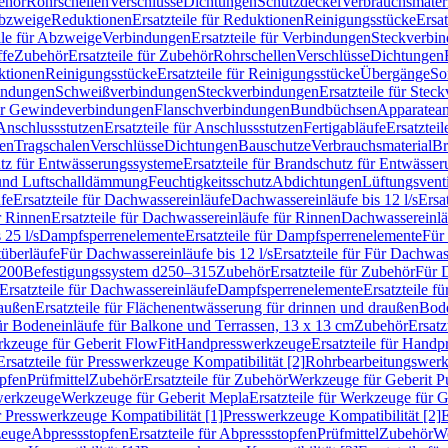
ehör
Rohrschellen
Verschlüsse
Dichtungen
Schutzdeckel
Verbrauchsmater
Abzweige
Reduktionen
Ersatzteile für Reduktionen
Reinigungsstücke
Ersat
ile für Abzweige
Verbindungen
Ersatzteile für Verbindungen
Steckverbi
ffe
Zubehör
Ersatzteile für Zubehör
Rohrschellen
Verschlüsse
Dichtungen
ktionen
Reinigungsstücke
Ersatzteile für Reinigungsstücke
Übergänge
So
bindungen
Schweißverbindungen
Steckverbindungen
Ersatzteile für Ste
für Gewindeverbindungen
Flanschverbindungen
Bundbüchsen
Apparatean
Anschlussstutzen
Ersatzteile für Anschlussstutzen
Fertigabläufe
Ersatzteil
len
Tragschalen
Verschlüsse
Dichtungen
Bauschutze
Verbrauchsmaterial
Br
tz für Entwässerungssysteme
Ersatzteile für Brandschutz für Entwässe
und Luftschalldämmung
Feuchtigkeitsschutz
Abdichtungen
Lüftungsvent
fe
Ersatzteile für Dachwassereinläufe
Dachwassereinläufe bis 12 l/s
Ersa
r Rinnen
Ersatzteile für Dachwassereinläufe für Rinnen
Dachwassereinläu
 25 l/s
Dampfsperrenelemente
Ersatzteile für Dampfsperrenelemente
Für 
tüberläufe
Für Dachwassereinläufe bis 12 l/s
Ersatzteile für Für Dachwass
–200
Befestigungssystem d250–315
Zubehör
Ersatzteile für Zubehör
Für 
Ersatzteile für Dachwassereinläufe
Dampfsperrenelemente
Ersatzteile 
raußen
Ersatzteile für Flächenentwässerung für drinnen und draußen
Bode
für Bodeneinläufe für Balkone und Terrassen, 13 x 13 cm
Zubehör
Ersatz
erkzeuge für Geberit FlowFit
Handpresswerkzeuge
Ersatzteile für Hand
Ersatzteile für Presswerkzeuge Kompatibilität [2]
Rohrbearbeitungswer
opfen
Prüfmittel
Zubehör
Ersatzteile für Zubehör
Werkzeuge für Geberit P
swerkzeuge
Werkzeuge für Geberit Mepla
Ersatzteile für Werkzeuge für 
ür Presswerkzeuge Kompatibilität [1]
Presswerkzeuge Kompatibilität [2]
E
zeuge
Abpressstopfen
Ersatzteile für Abpressstopfen
Prüfmittel
Zubehör
We