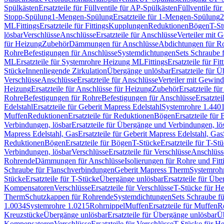
Spülkästen
Ersatzteile für Füllventile für AP-Spülkästen
Füllventile fü
Stopp-Spülung
1-Mengen-Spülung
Ersatzteile für 1-Mengen-Spülung
2
ML
Fittings
Ersatzteile für Fittings
Kupplungen
Reduktionen
Bögen
T-St
lösbar
Verschlüsse
Anschlüsse
Ersatzteile für Anschlüsse
Verteiler mit 
für Heizung
Zubehör
Dämmungen für Anschlüsse
Abdichtungen für Ro
Rohre
Befestigungen für Anschlüsse
Systemdichtungen
Sets Schraube 
ML
Ersatzteile für Systemrohre Heizung ML
Fittings
Ersatzteile für Fit
Stücke
Innenliegende Zirkulation
Übergänge unlösbar
Ersatzteile für 
Verschlüsse
Anschlüsse
Ersatzteile für Anschlüsse
Verteiler mit Gewin
Heizung
Ersatzteile für Anschlüsse für Heizung
Zubehör
Ersatzteile fü
Rohre
Befestigungen für Rohre
Befestigungen für Anschlüsse
Ersatzte
Edelstahl
Ersatzteile für Geberit Mapress Edelstahl
Systemrohre 1.440
Muffen
Reduktionen
Ersatzteile für Reduktionen
Bögen
Ersatzteile für
Verbindungen, lösbar
Ersatzteile für Übergänge und Verbindungen, lö
Mapress Edelstahl, Gas
Ersatzteile für Geberit Mapress Edelstahl, Gas
Reduktionen
Bögen
Ersatzteile für Bögen
T-Stücke
Ersatzteile für T-St
Verbindungen, lösbar
Verschlüsse
Ersatzteile für Verschlüsse
Anschlüss
Rohrende
Dämmungen für Anschlüsse
Isolierungen für Rohre und Fitt
Schraube für Flanschverbindungen
Geberit Mapress Therm
Systemroh
Stücke
Ersatzteile für T-Stücke
Übergänge unlösbar
Ersatzteile für Üb
Kompensatoren
Verschlüsse
Ersatzteile für Verschlüsse
T-Stücke für H
Therm
Schutzkappen für Rohrende
Systemdichtungen
Sets Schraube f
1.0034
Systemrohre 1.0215
Rohrnippel
Muffen
Ersatzteile für Muffen
R
Kreuzstücke
Übergänge unlösbar
Ersatzteile für Übergänge unlösbar
Üb
Kompensatoren
Verschlüsse
Ersatzteile für Verschlüsse
T-Stücke für H