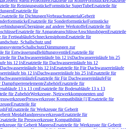
ial
Geberit Silent-Pro
Rohre
Ersatzteile für Rohre
Formstücke
Ersatzteile
zteile für Reinigungsstücke
Formstücke SuperTube
Ersatzteile für
ndungen
Ersatzteile für
Ersatzteile für Dichtungen
Verbrauchsmaterial
Geberit
nderformstücke
Ersatzteile für Sonderformstücke
Formstücke
ckverbindungen
Übergänge auf andere Werkstoffe
Ersatzteile für
schlüsse
Ersatzteile für Apparateanschlüsse
Anschlussbögen
Ersatzteile
e für Fertigabläufe
Schneckensiphons
Ersatzteile für
andschutz, Schallschutz und
rungssysteme
Schallschutz
Dämmungen zur
ile für Entwässerung
Belüftungsventile
Ersatzteile für
tzteile für Dachwassereinläufe bis 12 l/s
Dachwassereinläufe bis 25
fe bis 12 l/s
Ersatzteile für Dachwassereinläufe bis 12
Dachwassereinläufe bis 12 l/s
Ersatzteile für Für Dachwassereinläufe
ereinläufe bis 12 l/s
Dachwassereinläufe bis 25 l/s
Ersatzteile für
Dachwassereinläufe
Ersatzteile für Für Dachwassereinläufe
Für
für Dampfsperrenelemente
Zubehör
Ersatzteile für
nabläufe 13 x 13 cm
Ersatzteile für Bodenabläufe 13 x 13
teile für Zubehör
Werkzeuge, Netzwerkkomponenten und
presswerkzeuge
Presswerkzeuge Kompatibilität [1]
Ersatzteile für
kzeuge
Ersatzteile für
ushFit
Ersatzteile für Werkzeuge für Geberit
Geberit Mepla
Handpresswerkzeuge
Ersatzteile für
rsatzteile für Presswerkzeuge Kompatibilität
rkzeuge für Geberit Mapress
Ersatzteile für Werkzeuge für Geberit