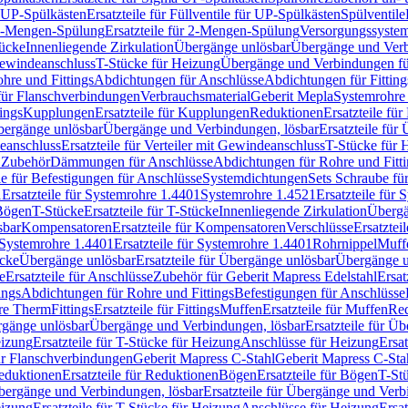
r UP-Spülkästen
Ersatzteile für Füllventile für UP-Spülkästen
Spülventile
-Mengen-Spülung
Ersatzteile für 2-Mengen-Spülung
Versorgungssyste
ücke
Innenliegende Zirkulation
Übergänge unlösbar
Übergänge und Verb
Gewindeanschluss
T-Stücke für Heizung
Übergänge und Verbindungen fü
hre und Fittings
Abdichtungen für Anschlüsse
Abdichtungen für Fitting
für Flanschverbindungen
Verbrauchsmaterial
Geberit Mepla
Systemrohr
tings
Kupplungen
Ersatzteile für Kupplungen
Reduktionen
Ersatzteile fü
Übergänge unlösbar
Übergänge und Verbindungen, lösbar
Ersatzteile fü
deanschluss
Ersatzteile für Verteiler mit Gewindeanschluss
T-Stücke für 
r Zubehör
Dämmungen für Anschlüsse
Abdichtungen für Rohre und Fitti
ile für Befestigungen für Anschlüsse
Systemdichtungen
Sets Schraube fü
1
Ersatzteile für Systemrohre 1.4401
Systemrohre 1.4521
Ersatzteile für
 Bögen
T-Stücke
Ersatzteile für T-Stücke
Innenliegende Zirkulation
Übergä
sbar
Kompensatoren
Ersatzteile für Kompensatoren
Verschlüsse
Ersatztei
Systemrohre 1.4401
Ersatzteile für Systemrohre 1.4401
Rohrnippel
Muff
ücke
Übergänge unlösbar
Ersatzteile für Übergänge unlösbar
Übergänge u
e
Ersatzteile für Anschlüsse
Zubehör für Geberit Mapress Edelstahl
Ersat
ings
Abdichtungen für Rohre und Fittings
Befestigungen für Anschlüsse
re Therm
Fittings
Ersatzteile für Fittings
Muffen
Ersatzteile für Muffen
Re
ergänge unlösbar
Übergänge und Verbindungen, lösbar
Ersatzteile für Ü
eizung
Ersatzteile für T-Stücke für Heizung
Anschlüsse für Heizung
Ersat
ür Flanschverbindungen
Geberit Mapress C-Stahl
Geberit Mapress C-Sta
eduktionen
Ersatzteile für Reduktionen
Bögen
Ersatzteile für Bögen
T-St
ergänge und Verbindungen, lösbar
Ersatzteile für Übergänge und Verb
eizung
Ersatzteile für T-Stücke für Heizung
Anschlüsse für Heizung
Ersat