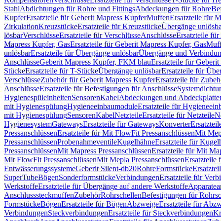
Stahl
Abdichtungen für Rohre und Fittings
Abdeckungen für Rohre
Be
Kupfer
Ersatzteile für Geberit Mapress Kupfer
Muffen
Ersatzteile für 
Zirkulation
Kreuzstücke
Ersatzteile für Kreuzstücke
Übergänge unlösba
lösbar
Verschlüsse
Ersatzteile für Verschlüsse
Anschlüsse
Ersatzteile fü
Mapress Kupfer, Gas
Ersatzteile für Geberit Mapress Kupfer, Gas
Muf
unlösbar
Ersatzteile für Übergänge unlösbar
Übergänge und Verbindun
Anschlüsse
Geberit Mapress Kupfer, FKM blau
Ersatzteile für Geber
Stücke
Ersatzteile für T-Stücke
Übergänge unlösbar
Ersatzteile für Üb
Verschlüsse
Zubehör für Geberit Mapress Kupfer
Ersatzteile für Zube
Anschlüsse
Ersatzteile für Befestigungen für Anschlüsse
Systemdichtu
Hygienespüleinheiten
Sensoren
Kabel
Abdeckungen und Abdeckplatte
mit Hygienespülung
Hygieneeinbaumodule
Ersatzteile für Hygieneei
mit Hygienespülung
Sensoren
Kabel
Netzteile
Ersatzteile für Netzteile
N
Hygienesystem
Gateways
Ersatzteile für Gateways
Konverter
Ersatzteil
Pressanschlüssen
Ersatzteile für Mit FlowFit Pressanschlüssen
Mit Mep
Pressanschlüssen
Probenahmeventile
Kugelhähne
Ersatzteile für Kuge
Pressanschlüssen
Mit Mapress Pressanschlüssen
Ersatzteile für Mit Ma
Mit FlowFit Pressanschlüssen
Mit Mepla Pressanschlüssen
Ersatzteile
Entwässerungssysteme
Geberit Silent-db20
Rohre
Formstücke
Ersatztei
SuperTube
Bögen
Sonderformstücke
Verbindungen
Ersatzteile für Ver
Werkstoffe
Ersatzteile für Übergänge auf andere Werkstoffe
Apparatea
Anschlusssteckmuffen
Zubehör
Rohrschellen
Befestigungen für Rohrsc
Formstücke
Bögen
Ersatzteile für Bögen
Abzweige
Ersatzteile für Abz
Verbindungen
Steckverbindungen
Ersatzteile für Steckverbindungen
Kr