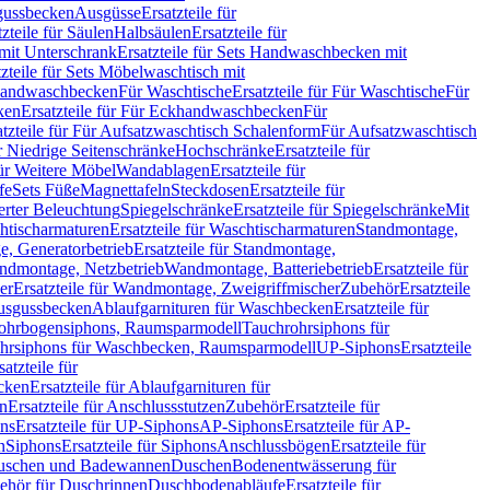
sgussbecken
Ausgüsse
Ersatzteile für
tzteile für Säulen
Halbsäulen
Ersatzteile für
mit Unterschrank
Ersatzteile für Sets Handwaschbecken mit
tzteile für Sets Möbelwaschtisch mit
 Handwaschbecken
Für Waschtische
Ersatzteile für Für Waschtische
Für
ken
Ersatzteile für Für Eckhandwaschbecken
Für
atzteile für Für Aufsatzwaschtisch Schalenform
Für Aufsatzwaschtisch
ür Niedrige Seitenschränke
Hochschränke
Ersatzteile für
für Weitere Möbel
Wandablagen
Ersatzteile für
fe
Sets Füße
Magnettafeln
Steckdosen
Ersatzteile für
ierter Beleuchtung
Spiegelschränke
Ersatzteile für Spiegelschränke
Mit
htischarmaturen
Ersatzteile für Waschtischarmaturen
Standmontage,
, Generatorbetrieb
Ersatzteile für Standmontage,
andmontage, Netzbetrieb
Wandmontage, Batteriebetrieb
Ersatzteile für
er
Ersatzteile für Wandmontage, Zweigriffmischer
Zubehör
Ersatzteile
Ausgussbecken
Ablaufgarnituren für Waschbecken
Ersatzteile für
 Rohrbogensiphons, Raumsparmodell
Tauchrohrsiphons für
rohrsiphons für Waschbecken, Raumsparmodell
UP-Siphons
Ersatzteile
satzteile für
ecken
Ersatzteile für Ablaufgarnituren für
en
Ersatzteile für Anschlussstutzen
Zubehör
Ersatzteile für
ns
Ersatzteile für UP-Siphons
AP-Siphons
Ersatzteile für AP-
n
Siphons
Ersatzteile für Siphons
Anschlussbögen
Ersatzteile für
uschen und Badewannen
Duschen
Bodenentwässerung für
behör für Duschrinnen
Duschbodenabläufe
Ersatzteile für