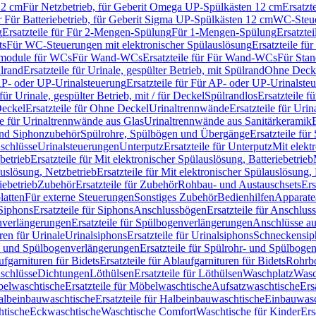
12 cm
Für Netzbetrieb, für Geberit Omega UP-Spülkästen 12 cm
Ersatzt
ür Für Batteriebetrieb, für Geberit Sigma UP-Spülkästen 12 cm
WC-Steue
g
Ersatzteile für Für 2-Mengen-Spülung
Für 1-Mengen-Spülung
Ersatzte
ts
Für WC-Steuerungen mit elektronischer Spülauslösung
Ersatzteile f
ärmodule für WCs
Für Wand-WCs
Ersatzteile für Für Wand-WCs
Für Sta
ülrand
Ersatzteile für Urinale, gespülter Betrieb, mit Spülrand
Ohne Deck
P- oder UP-Urinalsteuerung
Ersatzteile für Für AP- oder UP-Urinalste
 für Urinale, gespülter Betrieb, mit / für Deckel
Spülrandlos
Ersatzteile f
eckel
Ersatzteile für Ohne Deckel
Urinaltrennwände
Ersatzteile für Uri
le für Urinaltrennwände aus Glas
Urinaltrennwände aus Sanitärkeramik
nd Siphonzubehör
Spülrohre, Spülbögen und Übergänge
Ersatzteile fü
schlüsse
Urinalsteuerungen
Unterputz
Ersatzteile für Unterputz
Mit elekt
betrieb
Ersatzteile für Mit elektronischer Spülauslösung, Batteriebetrieb
auslösung, Netzbetrieb
Ersatzteile für Mit elektronischer Spülauslösung,
iebetrieb
Zubehör
Ersatzteile für Zubehör
Rohbau- und Austauschsets
Ers
atten
Für externe Steuerungen
Sonstiges Zubehör
Bedienhilfen
Apparate
Siphons
Ersatzteile für Siphons
Anschlussbögen
Ersatzteile für Anschlu
verlängerungen
Ersatzteile für Spülbogenverlängerungen
Anschlüsse a
ren für Urinale
Urinalsiphons
Ersatzteile für Urinalsiphons
Schneckensip
- und Spülbogenverlängerungen
Ersatzteile für Spülrohr- und Spülbog
fgarnituren für Bidets
Ersatzteile für Ablaufgarnituren für Bidets
Rohrb
schlüsse
Dichtungen
Löthülsen
Ersatzteile für Löthülsen
Waschplatz
Wasc
elwaschtische
Ersatzteile für Möbelwaschtische
Aufsatzwaschtische
Ers
albeinbauwaschtische
Ersatzteile für Halbeinbauwaschtische
Einbauwasc
htische
Eckwaschtische
Waschtische Comfort
Waschtische für Kinder
Ers