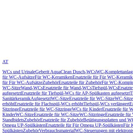
AT
WCs und Urinale
Geberit AquaClean Dusch-WCs
WC-Komplettanlag
für WC-Aufsätze
Für WC-Keramiken
Ersatzteile für Für WC-Kerami
für Für WC-Aufsätze
Zubehör
Ersatzteile für Zubehör
Für WC-Komplet
WC-Sitze
Wand-WCs
Ersatzteile für Wand-WCs
Tiefspül-WCs
Ersatzt
aufgesetzt
Ersatzteile für Tiefspül-WCs für AP-Spülkasten aufgesetzt
T
Sanitärkeramik
Aufgesetzt
WC-Sitze
Ersatzteile für WC-Sitze
WC-Sitze
erhöht
Ersatzteile für Flachspül-WCs erhöht
Tiefspül-WCs verlängert
E
Sitzringe
Ersatzteile für WC-Sitzringe
WCs für Kinder
Ersatzteile für 
Kinder
WC-Sitze
Ersatzteile für WC-Sitze
WC-Sitzringe
Ersatzteile fü
Standbidets
Zubehör
Ersatzteile für Zubehör
Betätigungsplatten und W
Omega UP-Spülkästen
Ersatzteile für Für Omega UP-Spülkästen
Für 
Spülkästen
Zubehör
Verbrauchsmaterial
WC-Steuerungen mit elektroni