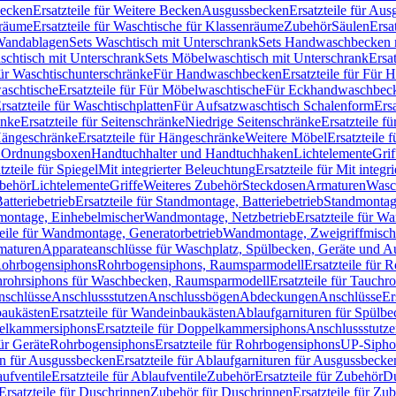
Becken
Ersatzteile für Weitere Becken
Ausgussbecken
Ersatzteile für Au
nräume
Ersatzteile für Waschtische für Klassenräume
Zubehör
Säulen
Ersa
andablagen
Sets Waschtisch mit Unterschrank
Sets Handwaschbecken 
aschtisch mit Unterschrank
Sets Möbelwaschtisch mit Unterschrank
Ersa
für Waschtischunterschränke
Für Handwaschbecken
Ersatzteile für Für
aschtische
Ersatzteile für Für Möbelwaschtische
Für Eckhandwaschbec
rsatzteile für Waschtischplatten
Für Aufsatzwaschtisch Schalenform
Ers
änke
Ersatzteile für Seitenschränke
Niedrige Seitenschränke
Ersatzteile f
ängeschränke
Ersatzteile für Hängeschränke
Weitere Möbel
Ersatzteile 
d Ordnungsboxen
Handtuchhalter und Handtuchhaken
Lichtelemente
Grif
tzteile für Spiegel
Mit integrierter Beleuchtung
Ersatzteile für Mit integr
behör
Lichtelemente
Griffe
Weiteres Zubehör
Steckdosen
Armaturen
Wasc
tteriebetrieb
Ersatzteile für Standmontage, Batteriebetrieb
Standmontage
dmontage, Einhebelmischer
Wandmontage, Netzbetrieb
Ersatzteile für W
teile für Wandmontage, Generatorbetrieb
Wandmontage, Zweigriffmisch
rmaturen
Apparateanschlüsse für Waschplatz, Spülbecken, Geräte und 
 Rohrbogensiphons
Rohrbogensiphons, Raumsparmodell
Ersatzteile für
rohrsiphons für Waschbecken, Raumsparmodell
Ersatzteile für Tauch
nschlüsse
Anschlussstutzen
Anschlussbögen
Abdeckungen
Anschlüsse
Er
aukästen
Ersatzteile für Wandeinbaukästen
Ablaufgarnituren für Spülb
elkammersiphons
Ersatzteile für Doppelkammersiphons
Anschlussstutz
für Geräte
Rohrbogensiphons
Ersatzteile für Rohrbogensiphons
UP-Sipho
en für Ausgussbecken
Ersatzteile für Ablaufgarnituren für Ausgussbecke
ufventile
Ersatzteile für Ablaufventile
Zubehör
Ersatzteile für Zubehör
D
Ersatzteile für Duschrinnen
Zubehör für Duschrinnen
Ersatzteile für Zu