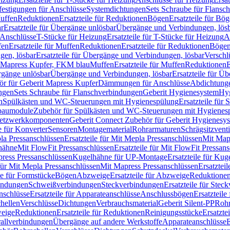
festigungen für Anschlüsse
Systemdichtungen
Sets Schraube für Flansc
Muffen
Reduktionen
Ersatzteile für Reduktionen
Bögen
Ersatzteile für Bö
r
Ersatzteile für Übergänge unlösbar
Übergänge und Verbindungen, lös
r Anschlüsse
T-Stücke für Heizung
Ersatzteile für T-Stücke für Heizung
A
fen
Ersatzteile für Muffen
Reduktionen
Ersatzteile für Reduktionen
Böge
gen, lösbar
Ersatzteile für Übergänge und Verbindungen, lösbar
Verschl
it Mapress Kupfer, FKM blau
Muffen
Ersatzteile für Muffen
Reduktionen
E
ergänge unlösbar
Übergänge und Verbindungen, lösbar
Ersatzteile für Ü
hör für Geberit Mapress Kupfer
Dämmungen für Anschlüsse
Abdichtunge
ngen
Sets Schraube für Flanschverbindungen
Geberit Hygienesystem
Hyg
n
Spülkästen und WC-Steuerungen mit Hygienespülung
Ersatzteile fü
nbaumodule
Zubehör für Spülkästen und WC-Steuerungen mit Hygienes
etzwerkkomponenten
Geberit Connect Zubehör für Geberit Hygienesy
e für Konverter
Sensoren
Montagematerial
Rohrarmaturen
Schrägsitzventi
la Pressanschlüssen
Ersatzteile für Mit Mepla Pressanschlüssen
Mit Map
lhähne
Mit FlowFit Pressanschlüssen
Ersatzteile für Mit FlowFit Pressan
press Pressanschlüssen
Kugelhähne für UP-Montage
Ersatzteile für Ku
 für Mit Mepla Pressanschlüssen
Mit Mapress Pressanschlüssen
Ersatztei
le für Formstücke
Bögen
Abzweige
Ersatzteile für Abzweige
Reduktione
bindungen
Schweißverbindungen
Steckverbindungen
Ersatzteile für Ste
nschlüsse
Ersatzteile für Apparateanschlüsse
Anschlussbögen
Ersatzteil
hellen
Verschlüsse
Dichtungen
Verbrauchsmaterial
Geberit Silent-PP
Roh
weige
Reduktionen
Ersatzteile für Reduktionen
Reinigungsstücke
Ersatzte
allverbindungen
Übergänge auf andere Werkstoffe
Apparateanschlüsse
E