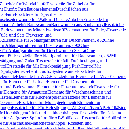
Zubehör für Wandabläufe
Ersatzteile für Zubehör für
t Duofix Installationselemente
Duschflächen aus
nabläufe
Ersatzteile für Spezifische
 Duschseitenwände für Walk-in-Dusche
Zubehör
Ersatzteile für
geboxen
Zubehör
Badewannen
Badewannen aus Sanitäracryl
Ersatzteile
ür Badewannen aus Mineralwerkstoff
Badewannen für Babys
Ersatzteile
s Füße und Sets Traversen und
d52
Ersatzteile für Ablaufgarnituren für Duschwannen, d52
Ohne
e für Ablaufgarnituren für Duschwannen, d90
Ohne
le für Ablaufgarnituren für Duschwannen Sestra
Ohne
en, d52
Ersatzteile für Ablaufgarnituren für Badewannen, d52
Mit
tätigung und Zulauf
Ersatzteile für Mit Drehbetätigung und
trol
Ersatzteile für Mit Druckbetätigung PushControl
Mit
d Spülsysteme
Geberit Duofix
Systemwände
Ersatzteile für
eelemente
Elemente für WCs
Ersatzteile für Elemente für WCs
Elemente
le für Elemente für Urinale
Elemente für Duschen mit
chen und Badewannen
Elemente für Duschtrennwände
Ersatzteile für
für Elemente für Armaturen
Elemente für Waschmaschinen und
llasten
Elemente für Küchenspülen
Ersatzteile für Elemente für
eelemente
Ersatzteile für Montageelemente
Elemente für
gungen
Ersatzteile für Für Befestigungen
AP-Spülkästen
AP-Spülkästen
 für Hochhängend
Tief- und halbhochhängend
Ersatzteile für Tief- und
le für Aufgesetzt
Spülrohre für AP-Spülkästen
Ersatzteile für Spülrohre
le für Anschlüsse
Manschetten
Nippel, Rosetten und
und Spülventile
Füllventile
Ersatzteile für Füllventile
Füllventile für AP-