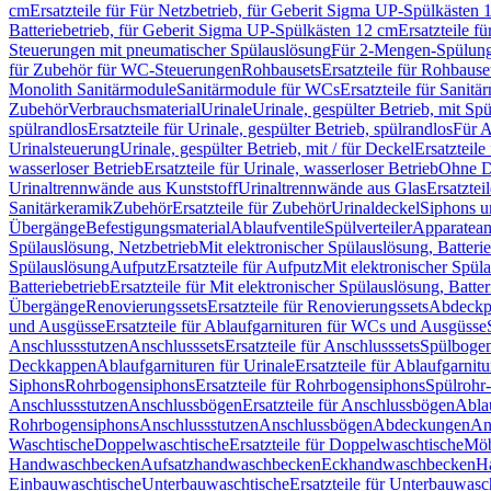
cm
Ersatzteile für Für Netzbetrieb, für Geberit Sigma UP-Spülkästen 
Batteriebetrieb, für Geberit Sigma UP-Spülkästen 12 cm
Ersatzteile f
Steuerungen mit pneumatischer Spülauslösung
Für 2-Mengen-Spülun
für Zubehör für WC-Steuerungen
Rohbausets
Ersatzteile für Rohbause
Monolith Sanitärmodule
Sanitärmodule für WCs
Ersatzteile für Sanit
Zubehör
Verbrauchsmaterial
Urinale
Urinale, gespülter Betrieb, mit Sp
spülrandlos
Ersatzteile für Urinale, gespülter Betrieb, spülrandlos
Für A
Urinalsteuerung
Urinale, gespülter Betrieb, mit / für Deckel
Ersatzteile
wasserloser Betrieb
Ersatzteile für Urinale, wasserloser Betrieb
Ohne D
Urinaltrennwände aus Kunststoff
Urinaltrennwände aus Glas
Ersatztei
Sanitärkeramik
Zubehör
Ersatzteile für Zubehör
Urinaldeckel
Siphons u
Übergänge
Befestigungsmaterial
Ablaufventile
Spülverteiler
Apparatean
Spülauslösung, Netzbetrieb
Mit elektronischer Spülauslösung, Batterie
Spülauslösung
Aufputz
Ersatzteile für Aufputz
Mit elektronischer Spül
Batteriebetrieb
Ersatzteile für Mit elektronischer Spülauslösung, Batter
Übergänge
Renovierungssets
Ersatzteile für Renovierungssets
Abdeckpl
und Ausgüsse
Ersatzteile für Ablaufgarnituren für WCs und Ausgüsse
Anschlussstutzen
Anschlusssets
Ersatzteile für Anschlusssets
Spülbogen
Deckkappen
Ablaufgarnituren für Urinale
Ersatzteile für Ablaufgarnitu
Siphons
Rohrbogensiphons
Ersatzteile für Rohrbogensiphons
Spülrohr
Anschlussstutzen
Anschlussbögen
Ersatzteile für Anschlussbögen
Ablau
Rohrbogensiphons
Anschlussstutzen
Anschlussbögen
Abdeckungen
An
Waschtische
Doppelwaschtische
Ersatzteile für Doppelwaschtische
Möb
Handwaschbecken
Aufsatzhandwaschbecken
Eckhandwaschbecken
H
Einbauwaschtische
Unterbauwaschtische
Ersatzteile für Unterbauwasc