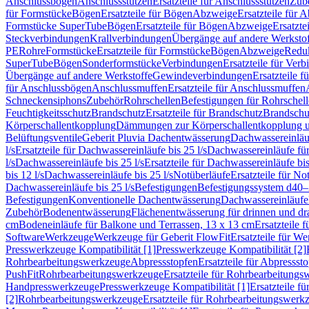
Anschlussbögen
Anschlussstutzen
Ersatzteile für Anschlussstutzen
Zub
für Formstücke
Bögen
Ersatzteile für Bögen
Abzweige
Ersatzteile für 
Formstücke SuperTube
Bögen
Ersatzteile für Bögen
Abzweige
Ersatzte
Steckverbindungen
Krallverbindungen
Übergänge auf andere Werksto
PE
Rohre
Formstücke
Ersatzteile für Formstücke
Bögen
Abzweige
Redu
SuperTube
Bögen
Sonderformstücke
Verbindungen
Ersatzteile für Ver
Übergänge auf andere Werkstoffe
Gewindeverbindungen
Ersatzteile 
für Anschlussbögen
Anschlussmuffen
Ersatzteile für Anschlussmuffen
Schneckensiphons
Zubehör
Rohrschellen
Befestigungen für Rohrschel
Feuchtigkeitsschutz
Brandschutz
Ersatzteile für Brandschutz
Brandschu
Körperschallentkopplung
Dämmungen zur Körperschallentkopplung 
Belüftungsventile
Geberit Pluvia Dachentwässerung
Dachwassereinläu
l/s
Ersatzteile für Dachwassereinläufe bis 25 l/s
Dachwassereinläufe fü
l/s
Dachwassereinläufe bis 25 l/s
Ersatzteile für Dachwassereinläufe bis
bis 12 l/s
Dachwassereinläufe bis 25 l/s
Notüberläufe
Ersatzteile für No
Dachwassereinläufe bis 25 l/s
Befestigungen
Befestigungssystem d40
Befestigungen
Konventionelle Dachentwässerung
Dachwassereinläufe
Zubehör
Bodenentwässerung
Flächenentwässerung für drinnen und d
cm
Bodeneinläufe für Balkone und Terrassen, 13 x 13 cm
Ersatzteile 
Software
Werkzeuge
Werkzeuge für Geberit FlowFit
Ersatzteile für W
Presswerkzeuge Kompatibilität [1]
Presswerkzeuge Kompatibilität [2]
Rohrbearbeitungswerkzeuge
Abpressstopfen
Ersatzteile für Abpressst
PushFit
Rohrbearbeitungswerkzeuge
Ersatzteile für Rohrbearbeitung
Handpresswerkzeuge
Presswerkzeuge Kompatibilität [1]
Ersatzteile f
[2]
Rohrbearbeitungswerkzeuge
Ersatzteile für Rohrbearbeitungswerk