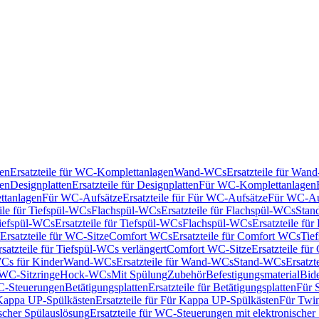
en
Ersatzteile für WC-Komplettanlagen
Wand-WCs
Ersatzteile für Wa
ken
Designplatten
Ersatzteile für Designplatten
Für WC-Komplettanlagen
tanlagen
Für WC-Aufsätze
Ersatzteile für Für WC-Aufsätze
Für WC-Au
eile für Tiefspül-WCs
Flachspül-WCs
Ersatzteile für Flachspül-WCs
Stan
iefspül-WCs
Ersatzteile für Tiefspül-WCs
Flachspül-WCs
Ersatzteile fü
Ersatzteile für WC-Sitze
Comfort WCs
Ersatzteile für Comfort WCs
Tie
rsatzteile für Tiefspül-WCs verlängert
Comfort WC-Sitze
Ersatzteile fü
WCs für Kinder
Wand-WCs
Ersatzteile für Wand-WCs
Stand-WCs
Ersatzt
r WC-Sitzringe
Hock-WCs
Mit Spülung
Zubehör
Befestigungsmaterial
Bide
C-Steuerungen
Betätigungsplatten
Ersatzteile für Betätigungsplatten
Für 
Kappa UP-Spülkästen
Ersatzteile für Für Kappa UP-Spülkästen
Für Twin
scher Spülauslösung
Ersatzteile für WC-Steuerungen mit elektronischer