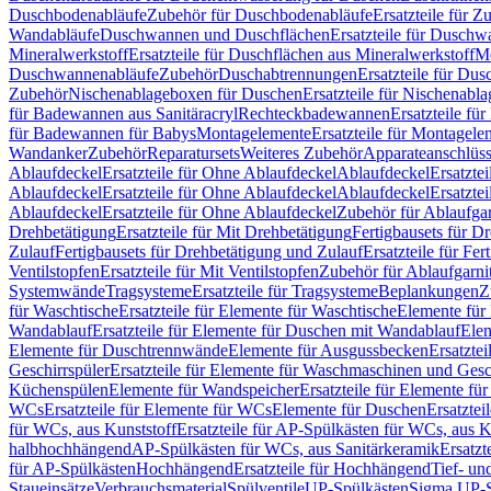
Duschbodenabläufe
Zubehör für Duschbodenabläufe
Ersatzteile für 
Wandabläufe
Duschwannen und Duschflächen
Ersatzteile für Dusch
Mineralwerkstoff
Ersatzteile für Duschflächen aus Mineralwerkstoff
Mo
Duschwannenabläufe
Zubehör
Duschabtrennungen
Ersatzteile für Du
Zubehör
Nischenablageboxen für Duschen
Ersatzteile für Nischenab
für Badewannen aus Sanitäracryl
Rechteckbadewannen
Ersatzteile f
für Badewannen für Babys
Montagelemente
Ersatzteile für Montagele
Wandanker
Zubehör
Reparatursets
Weiteres Zubehör
Apparateanschlüs
Ablaufdeckel
Ersatzteile für Ohne Ablaufdeckel
Ablaufdeckel
Ersatzte
Ablaufdeckel
Ersatzteile für Ohne Ablaufdeckel
Ablaufdeckel
Ersatzte
Ablaufdeckel
Ersatzteile für Ohne Ablaufdeckel
Zubehör für Ablaufga
Drehbetätigung
Ersatzteile für Mit Drehbetätigung
Fertigbausets für D
Zulauf
Fertigbausets für Drehbetätigung und Zulauf
Ersatzteile für Fe
Ventilstopfen
Ersatzteile für Mit Ventilstopfen
Zubehör für Ablaufgarn
Systemwände
Tragsysteme
Ersatzteile für Tragsysteme
Beplankungen
Z
für Waschtische
Ersatzteile für Elemente für Waschtische
Elemente für 
Wandablauf
Ersatzteile für Elemente für Duschen mit Wandablauf
Ele
Elemente für Duschtrennwände
Elemente für Ausgussbecken
Ersatzte
Geschirrspüler
Ersatzteile für Elemente für Waschmaschinen und Gesc
Küchenspülen
Elemente für Wandspeicher
Ersatzteile für Elemente fü
WCs
Ersatzteile für Elemente für WCs
Elemente für Duschen
Ersatztei
für WCs, aus Kunststoff
Ersatzteile für AP-Spülkästen für WCs, aus K
halbhochhängend
AP-Spülkästen für WCs, aus Sanitärkeramik
Ersatzt
für AP-Spülkästen
Hochhängend
Ersatzteile für Hochhängend
Tief- u
Staueinsätze
Verbrauchsmaterial
Spülventile
UP-Spülkästen
Sigma UP-S