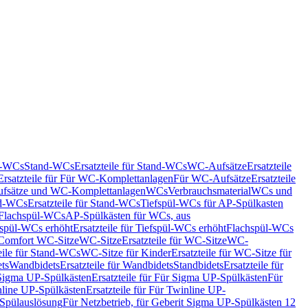
nd-WCs
Stand-WCs
Ersatzteile für Stand-WCs
WC-Aufsätze
Ersatzteile
Ersatzteile für Für WC-Komplettanlagen
Für WC-Aufsätze
Ersatzteile
fsätze und WC-Komplettanlagen
WCs
Verbrauchsmaterial
WCs und
d-WCs
Ersatzteile für Stand-WCs
Tiefspül-WCs für AP-Spülkasten
r Flachspül-WCs
AP-Spülkästen für WCs, aus
fspül-WCs erhöht
Ersatzteile für Tiefspül-WCs erhöht
Flachspül-WCs
r Comfort WC-Sitze
WC-Sitze
Ersatzteile für WC-Sitze
WC-
eile für Stand-WCs
WC-Sitze für Kinder
Ersatzteile für WC-Sitze für
ts
Wandbidets
Ersatzteile für Wandbidets
Standbidets
Ersatzteile für
Sigma UP-Spülkästen
Ersatzteile für Für Sigma UP-Spülkästen
Für
line UP-Spülkästen
Ersatzteile für Für Twinline UP-
 Spülauslösung
Für Netzbetrieb, für Geberit Sigma UP-Spülkästen 12