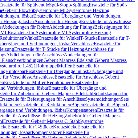
Ersatzteile für Spülventile
Spül-Stopp-Spülung
Ersatzteile für Spül-
me
Geberit FlowFit
Systemrohre ML
Systemrohre Heizung
indungen, lösbar
Ersatzteile für Übergänge und Verbindungen,
r Heizung, lösbar
Anschlüsse für Heizung
Ersatzteile für Anschlüsse
s
Abdeckungen für Rohre
Abdeckung für Fittings
Befestigungen für
e ML
Ersatzteile für Systemrohre ML
Systemrohre Heizung
r Reduktionen
Winkel
Ersatzteile für Winkel
T-Stücke
Ersatzteile für T-
r Übergänge und Verbindungen, lösbar
Verschlüsse
Ersatzteile für
Heizung
Ersatzteile für T-Stücke für Heizung
Anschlüsse für
ngs
Abdichtungen für Anschlüsse
Abdeckungen für
r Flanschverbindungen
Geberit Mapress Edelstahl
Geberit Mapress
 Systemrohre 1.4521
Rohrnippel
Muffen
Ersatzteile für
nge unlösbar
Ersatzteile für Übergänge unlösbar
Übergänge und
le für Verschlüsse
Anschlüsse
Ersatzteile für Anschlüsse
Geberit
en
Ersatzteile für Muffen
Reduktionen
Ersatzteile für
nd Verbindungen, lösbar
Ersatzteile für Übergänge und
zteile für Zubehör für Geberit Mapress Edelstahl
Schutzkappen für
Ersatzteile für Befestigungen für Anschlüsse
Systemdichtungen
Sets
duktionen
Ersatzteile für Reduktionen
Bögen
Ersatzteile für Bögen
T-
bergänge und Verbindungen, lösbar
Kompensatoren
Ersatzteile für
zteile für Anschlüsse für Heizung
Zubehör für Geberit Mapress
hl
Ersatzteile für Geberit Mapress C-Stahl
Systemrohre
ücke
Ersatzteile für T-Stücke
Kreuzstücke
Ersatzteile für
indungen, lösbar
Kompensatoren
Ersatzteile für
zteile für Anschlüsse für Heizung
Zubehör für Geberit Mapress C-