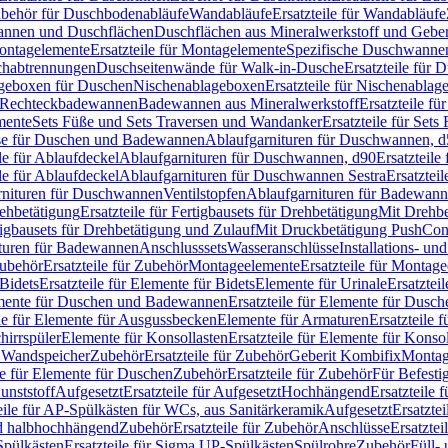
Zubehör für Duschbodenabläufe
Wandabläufe
Ersatzteile für Wandabläufe
wannen und Duschflächen
Duschflächen aus Mineralwerkstoff und Geberi
ntagelemente
Ersatzteile für Montagelemente
Spezifische Duschwanne
schabtrennungen
Duschseitenwände für Walk-in-Dusche
Ersatzteile für
lageboxen für Duschen
Nischenablageboxen
Ersatzteile für Nischenabla
ür Rechteckbadewannen
Badewannen aus Mineralwerkstoff
Ersatzteile f
mente
Sets Füße und Sets Traversen und Wandanker
Ersatzteile für Set
se für Duschen und Badewannen
Ablaufgarnituren für Duschwannen, 
ile für Ablaufdeckel
Ablaufgarnituren für Duschwannen, d90
Ersatzteil
ile für Ablaufdeckel
Ablaufgarnituren für Duschwannen Sestra
Ersatztei
rnituren für Duschwannen
Ventilstopfen
Ablaufgarnituren für Badewann
rehbetätigung
Ersatzteile für Fertigbausets für Drehbetätigung
Mit Drehbe
rtigbausets für Drehbetätigung und Zulauf
Mit Druckbetätigung PushCon
ituren für Badewannen
Anschlusssets
Wasseranschlüsse
Installations- un
ubehör
Ersatzteile für Zubehör
Montageelemente
Ersatzteile für Montag
Bidets
Ersatzteile für Elemente für Bidets
Elemente für Urinale
Ersatztei
mente für Duschen und Badewannen
Ersatzteile für Elemente für Dus
ile für Elemente für Ausgussbecken
Elemente für Armaturen
Ersatzteile 
hirrspüler
Elemente für Konsollasten
Ersatzteile für Elemente für Konso
r Wandspeicher
Zubehör
Ersatzteile für Zubehör
Geberit Kombifix
Montag
le für Elemente für Duschen
Zubehör
Ersatzteile für Zubehör
Für Befesti
unststoff
Aufgesetzt
Ersatzteile für Aufgesetzt
Hochhängend
Ersatzteile
eile für AP-Spülkästen für WCs, aus Sanitärkeramik
Aufgesetzt
Ersatztei
nd halbhochhängend
Zubehör
Ersatzteile für Zubehör
Anschlüsse
Ersatztei
pülkästen
Ersatzteile für Sigma UP-Spülkästen
Spülrohre
Zubehör
Füll- 