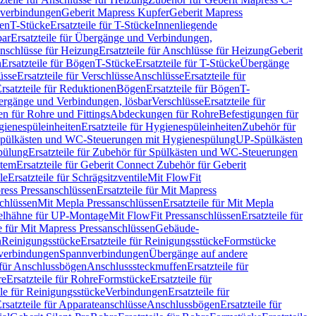
hverbindungen
Geberit Mapress Kupfer
Geberit Mapress
gen
T-Stücke
Ersatzteile für T-Stücke
Innenliegende
bar
Ersatzteile für Übergänge und Verbindungen,
nschlüsse für Heizung
Ersatzteile für Anschlüsse für Heizung
Geberit
n
Ersatzteile für Bögen
T-Stücke
Ersatzteile für T-Stücke
Übergänge
üsse
Ersatzteile für Verschlüsse
Anschlüsse
Ersatzteile für
rsatzteile für Reduktionen
Bögen
Ersatzteile für Bögen
T-
bergänge und Verbindungen, lösbar
Verschlüsse
Ersatzteile für
n für Rohre und Fittings
Abdeckungen für Rohre
Befestigungen für
ienespüleinheiten
Ersatzteile für Hygienespüleinheiten
Zubehör für
r Spülkästen und WC-Steuerungen mit Hygienespülung
UP-Spülkästen
pülung
Ersatzteile für Zubehör für Spülkästen und WC-Steuerungen
stem
Ersatzteile für Geberit Connect Zubehör für Geberit
le
Ersatzteile für Schrägsitzventile
Mit FlowFit
ress Pressanschlüssen
Ersatzteile für Mit Mapress
schlüssen
Mit Mepla Pressanschlüssen
Ersatzteile für Mit Mepla
gelhähne für UP-Montage
Mit FlowFit Pressanschlüssen
Ersatzteile für
le für Mit Mapress Pressanschlüssen
Gebäude-
n
Reinigungsstücke
Ersatzteile für Reinigungsstücke
Formstücke
ckverbindungen
Spannverbindungen
Übergänge auf andere
e für Anschlussbögen
Anschlusssteckmuffen
Ersatzteile für
re
Ersatzteile für Rohre
Formstücke
Ersatzteile für
ile für Reinigungsstücke
Verbindungen
Ersatzteile für
rsatzteile für Apparateanschlüsse
Anschlussbögen
Ersatzteile für