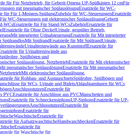
eile für Für Netzbetrieb, für Geberit Omega UP-Spülkästen 12 cm
Für
rungen mit pneumatischer Spülauslösung
Ersatzteile für WC-
ile für Für 1-Mengen-Spülung
Zubehör für WC-Steuerungen
Ersatzteile
ür Für WC-Steuerungen mit elektronischer Spülauslösung
Geberit
nd-WCs
Ersatzteile für Für Stand-WCs
Zubehör
Ersatzteile für
el
Ersatzteile für Ohne Deckel
Urinale, gespülter Betrieb,
uerung
Mit integrierter Urinalsteuerung
Ersatzteile für Mit integrierter
ür Spülrandlos
Mit Spülrand
Ersatzteile für Mit Spülrand
Urinale,
naltrennwände
Urinaltrennwände aus Kunststoff
Ersatzteile für
Ersatzteile für Urinaltrennwände aus
r Spülrohre, Spülbögen und
ronischer Spülauslösung, Netzbetrieb
Ersatzteile für Mit elektronischer
Mit pneumatischer Spülauslösung
Ersatzteile für Mit pneumatischer
 Netzbetrieb
Mit elektronischer Spülauslösung,
atzteile für Rohbau- und Austauschsets
Spülrohre, Spülbögen und
anschlüsse für WCs, Urinale und Bidets
Ablaufgarnituren für WCs
ssbögen
Anschlussstutzen
Ersatzteile für
us PVC
Ersatzteile für Anschlüsse aus PVC
Manschetten und
hons
Ersatzteile für Schneckensiphons
UP-Siphons
Ersatzteile für UP-
enverlängerungen
Anschlussstutzen
Ersatzteile für
ogensiphons
Ersatzteile für
htische
Waschtische
Ersatzteile für
atzteile für Aufsatzwaschtische
Handwaschbecken
Ersatzteile für
htische
Ersatzteile für
atzteile für Waschtische für