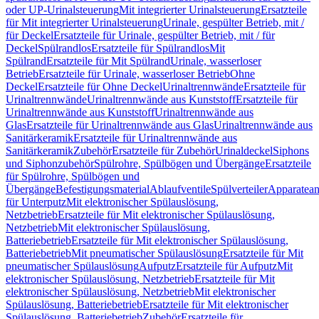
oder UP-Urinalsteuerung
Mit integrierter Urinalsteuerung
Ersatzteile
für Mit integrierter Urinalsteuerung
Urinale, gespülter Betrieb, mit /
für Deckel
Ersatzteile für Urinale, gespülter Betrieb, mit / für
Deckel
Spülrandlos
Ersatzteile für Spülrandlos
Mit
Spülrand
Ersatzteile für Mit Spülrand
Urinale, wasserloser
Betrieb
Ersatzteile für Urinale, wasserloser Betrieb
Ohne
Deckel
Ersatzteile für Ohne Deckel
Urinaltrennwände
Ersatzteile für
Urinaltrennwände
Urinaltrennwände aus Kunststoff
Ersatzteile für
Urinaltrennwände aus Kunststoff
Urinaltrennwände aus
Glas
Ersatzteile für Urinaltrennwände aus Glas
Urinaltrennwände aus
Sanitärkeramik
Ersatzteile für Urinaltrennwände aus
Sanitärkeramik
Zubehör
Ersatzteile für Zubehör
Urinaldeckel
Siphons
und Siphonzubehör
Spülrohre, Spülbögen und Übergänge
Ersatzteile
für Spülrohre, Spülbögen und
Übergänge
Befestigungsmaterial
Ablaufventile
Spülverteiler
Apparatean
für Unterputz
Mit elektronischer Spülauslösung,
Netzbetrieb
Ersatzteile für Mit elektronischer Spülauslösung,
Netzbetrieb
Mit elektronischer Spülauslösung,
Batteriebetrieb
Ersatzteile für Mit elektronischer Spülauslösung,
Batteriebetrieb
Mit pneumatischer Spülauslösung
Ersatzteile für Mit
pneumatischer Spülauslösung
Aufputz
Ersatzteile für Aufputz
Mit
elektronischer Spülauslösung, Netzbetrieb
Ersatzteile für Mit
elektronischer Spülauslösung, Netzbetrieb
Mit elektronischer
Spülauslösung, Batteriebetrieb
Ersatzteile für Mit elektronischer
Spülauslösung, Batteriebetrieb
Zubehör
Ersatzteile für