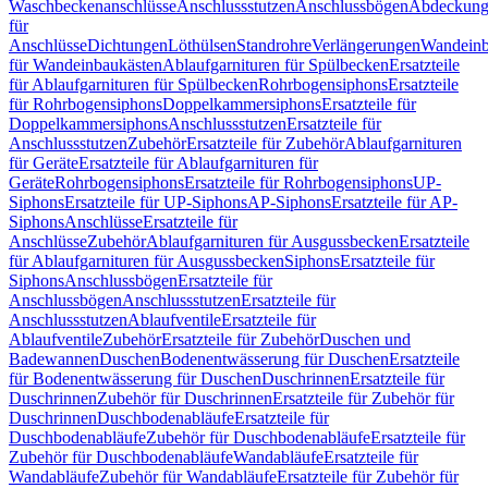
Waschbeckenanschlüsse
Anschlussstutzen
Anschlussbögen
Abdeckung
für
Anschlüsse
Dichtungen
Löthülsen
Standrohre
Verlängerungen
Wandeinb
für Wandeinbaukästen
Ablaufgarnituren für Spülbecken
Ersatzteile
für Ablaufgarnituren für Spülbecken
Rohrbogensiphons
Ersatzteile
für Rohrbogensiphons
Doppelkammersiphons
Ersatzteile für
Doppelkammersiphons
Anschlussstutzen
Ersatzteile für
Anschlussstutzen
Zubehör
Ersatzteile für Zubehör
Ablaufgarnituren
für Geräte
Ersatzteile für Ablaufgarnituren für
Geräte
Rohrbogensiphons
Ersatzteile für Rohrbogensiphons
UP-
Siphons
Ersatzteile für UP-Siphons
AP-Siphons
Ersatzteile für AP-
Siphons
Anschlüsse
Ersatzteile für
Anschlüsse
Zubehör
Ablaufgarnituren für Ausgussbecken
Ersatzteile
für Ablaufgarnituren für Ausgussbecken
Siphons
Ersatzteile für
Siphons
Anschlussbögen
Ersatzteile für
Anschlussbögen
Anschlussstutzen
Ersatzteile für
Anschlussstutzen
Ablaufventile
Ersatzteile für
Ablaufventile
Zubehör
Ersatzteile für Zubehör
Duschen und
Badewannen
Duschen
Bodenentwässerung für Duschen
Ersatzteile
für Bodenentwässerung für Duschen
Duschrinnen
Ersatzteile für
Duschrinnen
Zubehör für Duschrinnen
Ersatzteile für Zubehör für
Duschrinnen
Duschbodenabläufe
Ersatzteile für
Duschbodenabläufe
Zubehör für Duschbodenabläufe
Ersatzteile für
Zubehör für Duschbodenabläufe
Wandabläufe
Ersatzteile für
Wandabläufe
Zubehör für Wandabläufe
Ersatzteile für Zubehör für