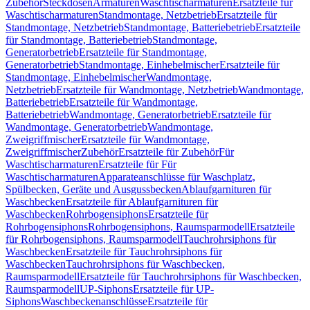
Zubehör
Steckdosen
Armaturen
Waschtischarmaturen
Ersatzteile für
Waschtischarmaturen
Standmontage, Netzbetrieb
Ersatzteile für
Standmontage, Netzbetrieb
Standmontage, Batteriebetrieb
Ersatzteile
für Standmontage, Batteriebetrieb
Standmontage,
Generatorbetrieb
Ersatzteile für Standmontage,
Generatorbetrieb
Standmontage, Einhebelmischer
Ersatzteile für
Standmontage, Einhebelmischer
Wandmontage,
Netzbetrieb
Ersatzteile für Wandmontage, Netzbetrieb
Wandmontage,
Batteriebetrieb
Ersatzteile für Wandmontage,
Batteriebetrieb
Wandmontage, Generatorbetrieb
Ersatzteile für
Wandmontage, Generatorbetrieb
Wandmontage,
Zweigriffmischer
Ersatzteile für Wandmontage,
Zweigriffmischer
Zubehör
Ersatzteile für Zubehör
Für
Waschtischarmaturen
Ersatzteile für Für
Waschtischarmaturen
Apparateanschlüsse für Waschplatz,
Spülbecken, Geräte und Ausgussbecken
Ablaufgarnituren für
Waschbecken
Ersatzteile für Ablaufgarnituren für
Waschbecken
Rohrbogensiphons
Ersatzteile für
Rohrbogensiphons
Rohrbogensiphons, Raumsparmodell
Ersatzteile
für Rohrbogensiphons, Raumsparmodell
Tauchrohrsiphons für
Waschbecken
Ersatzteile für Tauchrohrsiphons für
Waschbecken
Tauchrohrsiphons für Waschbecken,
Raumsparmodell
Ersatzteile für Tauchrohrsiphons für Waschbecken,
Raumsparmodell
UP-Siphons
Ersatzteile für UP-
Siphons
Waschbeckenanschlüsse
Ersatzteile für