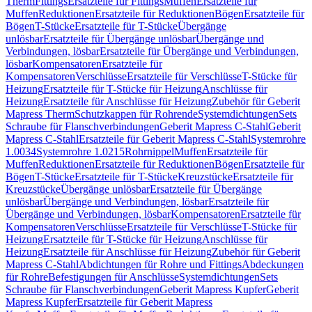
Therm
Fittings
Ersatzteile für Fittings
Muffen
Ersatzteile für
Muffen
Reduktionen
Ersatzteile für Reduktionen
Bögen
Ersatzteile für
Bögen
T-Stücke
Ersatzteile für T-Stücke
Übergänge
unlösbar
Ersatzteile für Übergänge unlösbar
Übergänge und
Verbindungen, lösbar
Ersatzteile für Übergänge und Verbindungen,
lösbar
Kompensatoren
Ersatzteile für
Kompensatoren
Verschlüsse
Ersatzteile für Verschlüsse
T-Stücke für
Heizung
Ersatzteile für T-Stücke für Heizung
Anschlüsse für
Heizung
Ersatzteile für Anschlüsse für Heizung
Zubehör für Geberit
Mapress Therm
Schutzkappen für Rohrende
Systemdichtungen
Sets
Schraube für Flanschverbindungen
Geberit Mapress C-Stahl
Geberit
Mapress C-Stahl
Ersatzteile für Geberit Mapress C-Stahl
Systemrohre
1.0034
Systemrohre 1.0215
Rohrnippel
Muffen
Ersatzteile für
Muffen
Reduktionen
Ersatzteile für Reduktionen
Bögen
Ersatzteile für
Bögen
T-Stücke
Ersatzteile für T-Stücke
Kreuzstücke
Ersatzteile für
Kreuzstücke
Übergänge unlösbar
Ersatzteile für Übergänge
unlösbar
Übergänge und Verbindungen, lösbar
Ersatzteile für
Übergänge und Verbindungen, lösbar
Kompensatoren
Ersatzteile für
Kompensatoren
Verschlüsse
Ersatzteile für Verschlüsse
T-Stücke für
Heizung
Ersatzteile für T-Stücke für Heizung
Anschlüsse für
Heizung
Ersatzteile für Anschlüsse für Heizung
Zubehör für Geberit
Mapress C-Stahl
Abdichtungen für Rohre und Fittings
Abdeckungen
für Rohre
Befestigungen für Anschlüsse
Systemdichtungen
Sets
Schraube für Flanschverbindungen
Geberit Mapress Kupfer
Geberit
Mapress Kupfer
Ersatzteile für Geberit Mapress