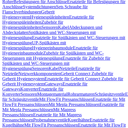
Rohre
Befestigungen für Anschlüsse
Ersatzteile für Befestigungen für
Anschlüsse
Systemdichtungen
Sets Schraube für
Flanschverbindungen
Geberit
Hygienesystem
Hygienespüleinheiten
Ersatzteile für
Hygienespüleinheiten
Zubehör für
Hygienespüleinheiten
Sensoren
Kabel
Abdeckungen und
Abdeckplatten
Spülkästen und WC-Steuerungen mit
Hygienespülung
Ersatzteile für Spülkästen und WC-Steuerungen mit
Hygienespülung
UP-Spülkästen mit
Hygienespülung
Hygieneeinbaumodule
Ersatzteile für
Hygieneeinbaumodule
Zubehör für Spülkästen und WC-
Steuerungen mit Hygienespülung
Ersatzteile für Zubehör für
Spülkästen und WC-Steuerungen mit
Hygienespülung
Sensoren
Kabel
Netzteile
Ersatzteile für
Netzteile
Netzwerkkomponenten
Geberit Connect Zubehör für
Geberit Hygienesystem
Ersatzteile für Geberit Connect Zubehör für
Geberit Hygienesystem
Gateways
Ersatzteile für
Gateways
Konverter
Ersatzteile für
Konverter
Sensoren
Montagematerial
Rohrarmaturen
Schrägsitzventile
E
für Schrägsitzventile
Mit FlowFit Pressanschlüssen
Ersatzteile für Mit
FlowFit Pressanschlüssen
Mit Mepla Pressanschlüssen
Ersatzteile für
Mit Mepla Pressanschlüssen
Mit Mapress
Pressanschlüssen
Ersatzteile für Mit Mapress
Pressanschlüssen
Probenahmeventile
Kugelhähne
Ersatzteile für
Kugelhähne
Mit FlowFit Pressanschlüssen
Ersatzteile für Mit FlowFit