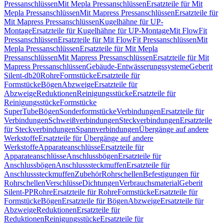
Pressanschlüssen
Mit Mepla Pressanschlüssen
Ersatzteile für Mit
Mepla Pressanschlüssen
Mit Mapress Pressanschlüssen
Ersatzteile für
Mit Mapress Pressanschlüssen
Kugelhähne für UP-
Montage
Ersatzteile für Kugelhähne für UP-Montage
Mit FlowFit
Pressanschlüssen
Ersatzteile für Mit FlowFit Pressanschlüssen
Mit
Mepla Pressanschlüssen
Ersatzteile für Mit Mepla
Pressanschlüssen
Mit Mapress Pressanschlüssen
Ersatzteile für Mit
Mapress Pressanschlüssen
Gebäude-Entwässerungssysteme
Geberit
Silent-db20
Rohre
Formstücke
Ersatzteile für
Formstücke
Bögen
Abzweige
Ersatzteile für
Abzweige
Reduktionen
Reinigungsstücke
Ersatzteile für
Reinigungsstücke
Formstücke
SuperTube
Bögen
Sonderformstücke
Verbindungen
Ersatzteile für
Verbindungen
Schweißverbindungen
Steckverbindungen
Ersatzteile
für Steckverbindungen
Spannverbindungen
Übergänge auf andere
Werkstoffe
Ersatzteile für Übergänge auf andere
Werkstoffe
Apparateanschlüsse
Ersatzteile für
Apparateanschlüsse
Anschlussbögen
Ersatzteile für
Anschlussbögen
Anschlusssteckmuffen
Ersatzteile für
Anschlusssteckmuffen
Zubehör
Rohrschellen
Befestigungen für
Rohrschellen
Verschlüsse
Dichtungen
Verbrauchsmaterial
Geberit
Silent-PP
Rohre
Ersatzteile für Rohre
Formstücke
Ersatzteile für
Formstücke
Bögen
Ersatzteile für Bögen
Abzweige
Ersatzteile für
Abzweige
Reduktionen
Ersatzteile für
Reduktionen
Reinigungsstücke
Ersatzteile für