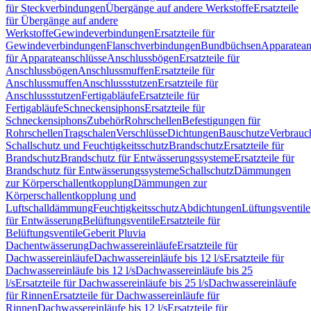
für Steckverbindungen
Übergänge auf andere Werkstoffe
Ersatzteile
für Übergänge auf andere
Werkstoffe
Gewindeverbindungen
Ersatzteile für
Gewindeverbindungen
Flanschverbindungen
Bundbüchsen
Apparatean
für Apparateanschlüsse
Anschlussbögen
Ersatzteile für
Anschlussbögen
Anschlussmuffen
Ersatzteile für
Anschlussmuffen
Anschlussstutzen
Ersatzteile für
Anschlussstutzen
Fertigabläufe
Ersatzteile für
Fertigabläufe
Schneckensiphons
Ersatzteile für
Schneckensiphons
Zubehör
Rohrschellen
Befestigungen für
Rohrschellen
Tragschalen
Verschlüsse
Dichtungen
Bauschutze
Verbrauc
Schallschutz und Feuchtigkeitsschutz
Brandschutz
Ersatzteile für
Brandschutz
Brandschutz für Entwässerungssysteme
Ersatzteile für
Brandschutz für Entwässerungssysteme
Schallschutz
Dämmungen
zur Körperschallentkopplung
Dämmungen zur
Körperschallentkopplung und
Luftschalldämmung
Feuchtigkeitsschutz
Abdichtungen
Lüftungsventile
für Entwässerung
Belüftungsventile
Ersatzteile für
Belüftungsventile
Geberit Pluvia
Dachentwässerung
Dachwassereinläufe
Ersatzteile für
Dachwassereinläufe
Dachwassereinläufe bis 12 l/s
Ersatzteile für
Dachwassereinläufe bis 12 l/s
Dachwassereinläufe bis 25
l/s
Ersatzteile für Dachwassereinläufe bis 25 l/s
Dachwassereinläufe
für Rinnen
Ersatzteile für Dachwassereinläufe für
Rinnen
Dachwassereinläufe bis 12 l/s
Ersatzteile für