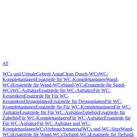
AT
WCs und Urinale
Geberit AquaClean Dusch-WCs
WC-
Komplettanlagen
Ersatzteile für WC-Komplettanlagen
Wand-
WCs
Ersatzteile für Wand-WCs
Stand-WCs
Ersatzteile für Stand-
WCs
WC-Aufsätze
Ersatzteile für WC-Aufsätze
Für WC-
Keramiken
Ersatzteile für Für WC-
Keramiken
Designplatten
Ersatzteile für Designplatten
Für WC-
Komplettanlagen
Ersatzteile für Für WC-Komplettanlagen
Für WC-
Aufsätze
Ersatzteile für Für WC-Aufsätze
Zubehör
Ersatzteile für
Zubehör
Für WC-Komplettanlagen
Für WC-Aufsätze
Ersatzteile für
Für WC-Aufsätze
Für WC-Aufsätze und WC-
Komplettanlagen
WCs
Verbrauchsmaterial
WCs und WC-Sitze
Wand-
WCs
Ersatzteile für Wand-WCs
Tiefspül-WCs
Ersatzteile für Tiefspül-