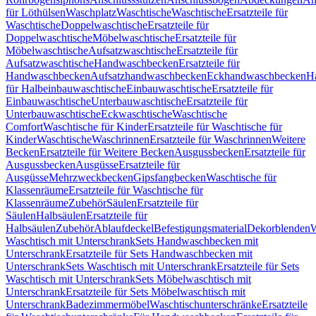
für Löthülsen
Waschplatz
Waschtische
Waschtische
Ersatzteile für
Waschtische
Doppelwaschtische
Ersatzteile für
Doppelwaschtische
Möbelwaschtische
Ersatzteile für
Möbelwaschtische
Aufsatzwaschtische
Ersatzteile für
Aufsatzwaschtische
Handwaschbecken
Ersatzteile für
Handwaschbecken
Aufsatzhandwaschbecken
Eckhandwaschbecken
H
für Halbeinbauwaschtische
Einbauwaschtische
Ersatzteile für
Einbauwaschtische
Unterbauwaschtische
Ersatzteile für
Unterbauwaschtische
Eckwaschtische
Waschtische
Comfort
Waschtische für Kinder
Ersatzteile für Waschtische für
Kinder
Waschtische
Waschrinnen
Ersatzteile für Waschrinnen
Weitere
Becken
Ersatzteile für Weitere Becken
Ausgussbecken
Ersatzteile für
Ausgussbecken
Ausgüsse
Ersatzteile für
Ausgüsse
Mehrzweckbecken
Gipsfangbecken
Waschtische für
Klassenräume
Ersatzteile für Waschtische für
Klassenräume
Zubehör
Säulen
Ersatzteile für
Säulen
Halbsäulen
Ersatzteile für
Halbsäulen
Zubehör
Ablaufdeckel
Befestigungsmaterial
Dekorblenden
W
Waschtisch mit Unterschrank
Sets Handwaschbecken mit
Unterschrank
Ersatzteile für Sets Handwaschbecken mit
Unterschrank
Sets Waschtisch mit Unterschrank
Ersatzteile für Sets
Waschtisch mit Unterschrank
Sets Möbelwaschtisch mit
Unterschrank
Ersatzteile für Sets Möbelwaschtisch mit
Unterschrank
Badezimmermöbel
Waschtischunterschränke
Ersatzteile