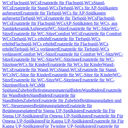
WCs
Flachspül-WCs
Ersatzteile für Flachspül-WCs
Stand-
WCs
Ersatzteile für Stand-WCs
Tiefspül-WCs für AP-Spülkasten
aufgesetzt
Ersatzteile für Tiefspül-WCs für AP-Spülkasten
aufgesetzt
Tiefspül-WCs
Ersatzteile für Tiefspül-WCs
Flachspül-
WCs
Ersatzteile für Flachspül-WCs
AP-Spülkästen für WCs, aus
Sanitärkeramik
Aufgesetzt
WC-Sitze
Ersatzteile für WC-Sitze
WC-
Sitze
Ersatzteile für WC-Sitze
Comfort WCs
Ersatzteile für Comfort
WCs
Tiefspül-WCs erhöht
Ersatzteile für Tiefspül-WCs
erhöht
Flachspül-WCs erhöht
Ersatzteile für Flachspül-WCs
erhöht
Tiefspül-WCs verlängert
Ersatzteile für Tiefspül-WCs
verlängert
Comfort WC-Sitze
Ersatzteile für Comfort WC-Sitze
WC-
Sitze
Ersatzteile für WC-Sitze
WC-Sitzringe
Ersatzteile für WC-
Sitzringe
WCs für Kinder
Ersatzteile für WCs für Kinder
Wand-
WCs
Ersatzteile für Wand-WCs
Stand-WCs
Ersatzteile für Stand-
WCs
WC-Sitze für Kinder
Ersatzteile für WC-Sitze für Kinder
WC-
Sitze
Ersatzteile für WC-Sitze
WC-Sitzringe
Ersatzteile für WC-
Sitzringe
Hock-WCs
Mit
Spülung
Zubehör
Befestigungsmaterial
Bidets
Wandbidets
Ersatzteile
für Wandbidets
Standbidets
Ersatzteile für
Standbidets
Zubehör
Ersatzteile für Zubehör
Betätigungsplatten und
WC-Steuerungen
Betätigungsplatten
Ersatzteile für
Betätigungsplatten
Für Sigma UP-Spülkästen
Ersatzteile für Für
Sigma UP-Spülkästen
Für Omega UP-Spülkästen
Ersatzteile für Für
Omega UP-Spülkästen
Für Kappa UP-Spülkästen
Ersatzteile für Für
Kappa UP-Spülkästen
Für Twinline UP-Spülkästen
Ersatzteile für