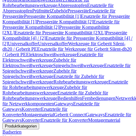
Rohrbearbeitungswerkzeuge
Abpressstopfen
Ersatzteile für
Abpressstopfen
Prüfmittel
Zubehör
Pressgeräte
Ersatzteile für
Pressgeräte
Pressgeräte Kompatibilität [1]
Ersatzteile für Pressgeräte
Kompatibilität [1]
Pressgeräte Kompatibilität [2]
Ersatzteile für
Pressgeräte Kompatibilität [2]
Pressgeräte Kompatibilität
[2XL]
Ersatzteile für Pressgeräte Kompatibilität [2XL]
Pressgeräte
Kompatibilität [4] / [2]
Ersatzteile für Pressgeräte Kompatibilität [4] /
[2]
Universalkoffer
Universalkoffer
Werkzeuge für Geberit Silent-
db20 / Geberit PE
Ersatzteile für Werkzeuge für Geberit Silent-db20
/ Geberit PE
Elektroschweißwerkzeuge
Ersatzteile für
Elektroschweißwerkzeuge
Zubehör für
Elektroschweißwerkzeuge
Spiegelschweißwerkzeuge
Ersatzteile für
Spiegelschweißwerkzeuge
Zubehör für
Spiegelschweißwerkzeuge
Ersatzteile für Zubehör für
Spiegelschweißwerkzeuge
Rohrbearbeitungswerkzeuge
Ersatzteile
für Rohrbearbeitungswerkzeuge
Zubehör für
Rohrbearbeitungswerkzeuge
Ersatzteile für Zubehör für
Rohrbearbeitungswerkzeuge
Bedienhilfen
Fernbedienungen
Netzwerk
für Netzwerkkomponenten
Gateways
Ersatzteile für
Gateways
Konverter
Ersatzteile für
Konverter
Montagematerial
Geberit Connect
Gateways
Ersatzteile für
Gateways
Konverter
Ersatzteile für Konverter
Montagematerial
Produktkategorien
Badserien