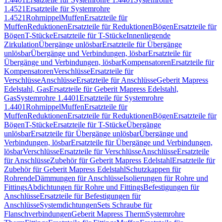
1.4521
Ersatzteile für Systemrohre
1.4521
Rohrnippel
Muffen
Ersatzteile für
Muffen
Reduktionen
Ersatzteile für Reduktionen
Bögen
Ersatzteile für
Bögen
T-Stücke
Ersatzteile für T-Stücke
Innenliegende
Zirkulation
Übergänge unlösbar
Ersatzteile für Übergänge
unlösbar
Übergänge und Verbindungen, lösbar
Ersatzteile für
Übergänge und Verbindungen, lösbar
Kompensatoren
Ersatzteile für
Kompensatoren
Verschlüsse
Ersatzteile für
Verschlüsse
Anschlüsse
Ersatzteile für Anschlüsse
Geberit Mapress
Edelstahl, Gas
Ersatzteile für Geberit Mapress Edelstahl,
Gas
Systemrohre 1.4401
Ersatzteile für Systemrohre
1.4401
Rohrnippel
Muffen
Ersatzteile für
Muffen
Reduktionen
Ersatzteile für Reduktionen
Bögen
Ersatzteile für
Bögen
T-Stücke
Ersatzteile für T-Stücke
Übergänge
unlösbar
Ersatzteile für Übergänge unlösbar
Übergänge und
Verbindungen, lösbar
Ersatzteile für Übergänge und Verbindungen,
lösbar
Verschlüsse
Ersatzteile für Verschlüsse
Anschlüsse
Ersatzteile
für Anschlüsse
Zubehör für Geberit Mapress Edelstahl
Ersatzteile für
Zubehör für Geberit Mapress Edelstahl
Schutzkappen für
Rohrende
Dämmungen für Anschlüsse
Isolierungen für Rohre und
Fittings
Abdichtungen für Rohre und Fittings
Befestigungen für
Anschlüsse
Ersatzteile für Befestigungen für
Anschlüsse
Systemdichtungen
Sets Schraube für
Flanschverbindungen
Geberit Mapress Therm
Systemrohre