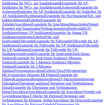
Spülkästen für WCs, aus Sanitärkeramik
Ersatzteile für AP-
Spülkästen für WCs, aus Sanitärkeramik
Aufgesetzt
Ersatzteile für
Aufgesetzt
Spülrohre für AP-Spülkästen
Ersatzteile für Spülrohre für
AP-Spülkästen
Hochhängend
Ersatzteile für Hochhängend
Tief- und
halbhochhängend
Zubehör
Ersatzteile für
Zubehör
Anschlüsse
Ersatzteile für Anschlüsse
Manschetten
Nippel,
Rosetten und Staueinsätze
Verbrauchsmaterial
Spülventile
UP-
Spülkästen
Sigma UP-Spülkästen
Ersatzteile für Sigma UP-
Spülkästen
Spülrohre
Zubehör
Füll- und
Spülventile
Füllventile
Ersatzteile für Füllventile
Füllventile für AP-
Spülkästen
Ersatzteile für Füllventile für AP-Spülkästen
Füllventile
für UP-Spülkästen
Ersatzteile für Füllventile für UP-
Spülkästen
Spülventile
Ersatzteile für Spülventile
Spül-Stopp-
Spülung
Ersatzteile für Spül-Stopp-Spülung
1-Mengen-
Spülung
Ersatzteile für 1-Mengen-Spülung
2-Mengen-
Spülung
Ersatzteile für 2-Mengen-
Spülung
Versorgungssysteme
Geberit FlowFit
Systemrohre
ML
Systemrohre Heizung ML
Fittings
Ersatzteile für
Fittings
Kupplungen
Reduktionen
Bögen
T-Stücke
Innenliegende
Zirkulation
Übergänge unlösbar
Übergänge und Verbindungen,
lösbar
Ersatzteile für Übergänge und Verbindungen,
lösbar
Verschlüsse
Anschlüsse
Ersatzteile für Anschlüsse
Verteiler mit
Gewindeanschluss
T-Stücke für Heizung
Übergänge und
Verbindungen für Heizung, lösbar
Anschlüsse für Heizung
Ersatzteile
für Anschlüsse für Heizung
Zubehör
Dämmungen für