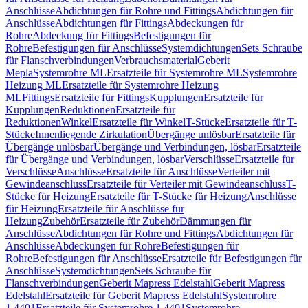
Anschlüsse
Abdichtungen für Rohre und Fittings
Abdichtungen für
Anschlüsse
Abdichtungen für Fittings
Abdeckungen für
Rohre
Abdeckung für Fittings
Befestigungen für
Rohre
Befestigungen für Anschlüsse
Systemdichtungen
Sets Schraube
für Flanschverbindungen
Verbrauchsmaterial
Geberit
Mepla
Systemrohre ML
Ersatzteile für Systemrohre ML
Systemrohre
Heizung ML
Ersatzteile für Systemrohre Heizung
ML
Fittings
Ersatzteile für Fittings
Kupplungen
Ersatzteile für
Kupplungen
Reduktionen
Ersatzteile für
Reduktionen
Winkel
Ersatzteile für Winkel
T-Stücke
Ersatzteile für T-
Stücke
Innenliegende Zirkulation
Übergänge unlösbar
Ersatzteile für
Übergänge unlösbar
Übergänge und Verbindungen, lösbar
Ersatzteile
für Übergänge und Verbindungen, lösbar
Verschlüsse
Ersatzteile für
Verschlüsse
Anschlüsse
Ersatzteile für Anschlüsse
Verteiler mit
Gewindeanschluss
Ersatzteile für Verteiler mit Gewindeanschluss
T-
Stücke für Heizung
Ersatzteile für T-Stücke für Heizung
Anschlüsse
für Heizung
Ersatzteile für Anschlüsse für
Heizung
Zubehör
Ersatzteile für Zubehör
Dämmungen für
Anschlüsse
Abdichtungen für Rohre und Fittings
Abdichtungen für
Anschlüsse
Abdeckungen für Rohre
Befestigungen für
Rohre
Befestigungen für Anschlüsse
Ersatzteile für Befestigungen für
Anschlüsse
Systemdichtungen
Sets Schraube für
Flanschverbindungen
Geberit Mapress Edelstahl
Geberit Mapress
Edelstahl
Ersatzteile für Geberit Mapress Edelstahl
Systemrohre
1.4401
Ersatzteile für Systemrohre 1.4401
Systemrohre