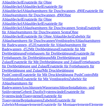
Ablaufdeckel
Ersatzteile für Ohne
Ablaufdeckel
Ablaufdeckel
Ersatzteile für
Ablaufdeckel
Ablaufgarnituren für Duschwannen, d90
Ersatzteile für
Ablaufgarnituren für Duschwannen, d90
Ohne
Ablaufdeckel
Ersatzteile für Ohne
Ablaufdeckel
Ablaufdeckel
Ersatzteile für
Ablaufdeckel
Ablaufgarnituren für Duschwannen Sestra
Ersatzteile
für Ablaufgarnituren für Duschwannen Sestra
Ohne
Ablaufdeckel
Ersatzteile für Ohne Ablaufdeckel
Zubehör für
Ablaufgarnituren für Duschwannen
Ventilstopfen
Ablaufgarnituren
für Badewannen, d52
Ersatzteile für Ablaufgarnituren für
Badewannen, d52
Mit Drehbetätigung
Ersatzteile für Mit
Drehbetätigung
Fertigbausets für Drehbetätigung
Ersatzteile für
Fertigbausets für Drehbetätigung
Mit Drehbetätigung und
Zulauf
Ersatzteile für Mit Drehbetätigung und Zulauf
Fertigbausets
für Drehbetätigung und Zulauf
Ersatzteile für Fertigbausets für
Drehbetätigung und Zulauf
Mit Druckbetätigung
PushControl
Ersatzteile für Mit Druckbetätigung PushControl
Mit
Ventilstopfen
Ersatzteile für Mit Ventilstopfen
Zubehör für
Ablaufgarnituren für
Badewannen
Anschlusssets
Wasseranschlüsse
Installations- und
Spülsysteme
Geberit Duofix
Systemwände
Ersatzteile für
Systemwände
Tragsysteme
Ersatzteile für
Tragsysteme
Beplankungen
Zubehör
Ersatzteile für
Zubehör
Montageelemente
Ersatzteile für Montageelemente
Elemente