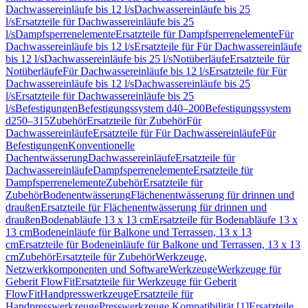
Dachwassereinläufe bis 12 l/s
Dachwassereinläufe bis 25
l/s
Ersatzteile für Dachwassereinläufe bis 25
l/s
Dampfsperrenelemente
Ersatzteile für Dampfsperrenelemente
Für
Dachwassereinläufe bis 12 l/s
Ersatzteile für Für Dachwassereinläufe
bis 12 l/s
Dachwassereinläufe bis 25 l/s
Notüberläufe
Ersatzteile für
Notüberläufe
Für Dachwassereinläufe bis 12 l/s
Ersatzteile für Für
Dachwassereinläufe bis 12 l/s
Dachwassereinläufe bis 25
l/s
Ersatzteile für Dachwassereinläufe bis 25
l/s
Befestigungen
Befestigungssystem d40–200
Befestigungssystem
d250–315
Zubehör
Ersatzteile für Zubehör
Für
Dachwassereinläufe
Ersatzteile für Für Dachwassereinläufe
Für
Befestigungen
Konventionelle
Dachentwässerung
Dachwassereinläufe
Ersatzteile für
Dachwassereinläufe
Dampfsperrenelemente
Ersatzteile für
Dampfsperrenelemente
Zubehör
Ersatzteile für
Zubehör
Bodenentwässerung
Flächenentwässerung für drinnen und
draußen
Ersatzteile für Flächenentwässerung für drinnen und
draußen
Bodenabläufe 13 x 13 cm
Ersatzteile für Bodenabläufe 13 x
13 cm
Bodeneinläufe für Balkone und Terrassen, 13 x 13
cm
Ersatzteile für Bodeneinläufe für Balkone und Terrassen, 13 x 13
cm
Zubehör
Ersatzteile für Zubehör
Werkzeuge,
Netzwerkkomponenten und Software
Werkzeuge
Werkzeuge für
Geberit FlowFit
Ersatzteile für Werkzeuge für Geberit
FlowFit
Handpresswerkzeuge
Ersatzteile für
Handpresswerkzeuge
Presswerkzeuge Kompatibilität [1]
Ersatzteile