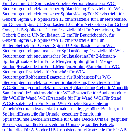
Für Twinline UP-Spülkästen
Zubehör
Verbrauchsmaterial
WC-
Steuerungen mit elektronischer Spülauslösung
Ersatzteile für WC-
Steuerungen mit elektronischer Spülauslösung
Für Netzbetrieb, für
Geberit Sigma UP-Spülkästen 12 cm
Ersatzteile für Für Netzbetrieb,
für Geberit Sigma UP-Spülkästen 12 cm
Für Netzbetrieb, für Geberit
Omega UP-Spülkästen 12 cm
Ersatzteile für Für Netzbetrieb, für
Geberit Omega UP-Spülkästen 12 cm
Für Batteriebetrieb, für
Geberit Sigma UP-Spülkästen 12 cm
Ersatzteile für Für
Batteriebetrieb, für Geberit Sigma UP-Spülkästen 12 cm
WC-
Steuerungen mit pneumatischer Spülauslösung
Ersatzteile für WC-
Steuerungen mit pneumatischer Spülauslösung
Für 2-Mengen-
Spülung
Ersatzteile für Für 2-Mengen-Spülung
Für 1-Mengen-
Spülung
Ersatzteile für Für 1-Mengen-Spülung
Zubehör für WC-
Steuerungen
Ersatzteile für Zubehör für WC-
Steuerungen
Rohbausets
Ersatzteile für Rohbausets
Für WC-
Steuerungen mit elektronischer Spülauslösung
Ersatzteile für Für
WC-Steuerungen mit elektronischer Spülauslösung
Geberit Monolith
Sanitärmodule
Sanitärmodule für WCs
Ersatzteile für Sanitärmodule
für WCs
Für Wand-WCs
Ersatzteile für Für Wand-WCs
Für Stand-
WCs
Ersatzteile für Für Stand-WCs
Zubehör
Ersatzteile für
Zubehör
Verbrauchsmaterial
Urinale
Urinale, gespülter Betrieb, mit
Spülrand
Ersatzteile für Urinale, gespülter Betrieb, mit
Spülrand
Ohne Deckel
Ersatzteile für Ohne Deckel
Urinale, gespülter
Betrieb, spülrandlos
Ersatzteile für Urinale, gespülter Betrieb,
spülrandlos
Für AP- oder UP-Urinalsteuerung
Ersatzteile für Für AP-