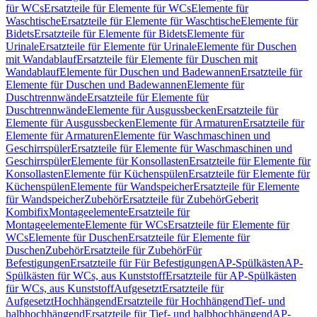
für WCs
Ersatzteile für Elemente für WCs
Elemente für
Waschtische
Ersatzteile für Elemente für Waschtische
Elemente für
Bidets
Ersatzteile für Elemente für Bidets
Elemente für
Urinale
Ersatzteile für Elemente für Urinale
Elemente für Duschen
mit Wandablauf
Ersatzteile für Elemente für Duschen mit
Wandablauf
Elemente für Duschen und Badewannen
Ersatzteile für
Elemente für Duschen und Badewannen
Elemente für
Duschtrennwände
Ersatzteile für Elemente für
Duschtrennwände
Elemente für Ausgussbecken
Ersatzteile für
Elemente für Ausgussbecken
Elemente für Armaturen
Ersatzteile für
Elemente für Armaturen
Elemente für Waschmaschinen und
Geschirrspüler
Ersatzteile für Elemente für Waschmaschinen und
Geschirrspüler
Elemente für Konsollasten
Ersatzteile für Elemente für
Konsollasten
Elemente für Küchenspülen
Ersatzteile für Elemente für
Küchenspülen
Elemente für Wandspeicher
Ersatzteile für Elemente
für Wandspeicher
Zubehör
Ersatzteile für Zubehör
Geberit
Kombifix
Montageelemente
Ersatzteile für
Montageelemente
Elemente für WCs
Ersatzteile für Elemente für
WCs
Elemente für Duschen
Ersatzteile für Elemente für
Duschen
Zubehör
Ersatzteile für Zubehör
Für
Befestigungen
Ersatzteile für Für Befestigungen
AP-Spülkästen
AP-
Spülkästen für WCs, aus Kunststoff
Ersatzteile für AP-Spülkästen
für WCs, aus Kunststoff
Aufgesetzt
Ersatzteile für
Aufgesetzt
Hochhängend
Ersatzteile für Hochhängend
Tief- und
halbhochhängend
Ersatzteile für Tief- und halbhochhängend
AP-