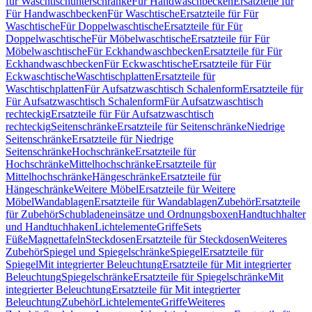
für Waschtischunterschränke
Für Handwaschbecken
Ersatzteile für
Für Handwaschbecken
Für Waschtische
Ersatzteile für Für
Waschtische
Für Doppelwaschtische
Ersatzteile für Für
Doppelwaschtische
Für Möbelwaschtische
Ersatzteile für Für
Möbelwaschtische
Für Eckhandwaschbecken
Ersatzteile für Für
Eckhandwaschbecken
Für Eckwaschtische
Ersatzteile für Für
Eckwaschtische
Waschtischplatten
Ersatzteile für
Waschtischplatten
Für Aufsatzwaschtisch Schalenform
Ersatzteile für
Für Aufsatzwaschtisch Schalenform
Für Aufsatzwaschtisch
rechteckig
Ersatzteile für Für Aufsatzwaschtisch
rechteckig
Seitenschränke
Ersatzteile für Seitenschränke
Niedrige
Seitenschränke
Ersatzteile für Niedrige
Seitenschränke
Hochschränke
Ersatzteile für
Hochschränke
Mittelhochschränke
Ersatzteile für
Mittelhochschränke
Hängeschränke
Ersatzteile für
Hängeschränke
Weitere Möbel
Ersatzteile für Weitere
Möbel
Wandablagen
Ersatzteile für Wandablagen
Zubehör
Ersatzteile
für Zubehör
Schubladeneinsätze und Ordnungsboxen
Handtuchhalter
und Handtuchhaken
Lichtelemente
Griffe
Sets
Füße
Magnettafeln
Steckdosen
Ersatzteile für Steckdosen
Weiteres
Zubehör
Spiegel und Spiegelschränke
Spiegel
Ersatzteile für
Spiegel
Mit integrierter Beleuchtung
Ersatzteile für Mit integrierter
Beleuchtung
Spiegelschränke
Ersatzteile für Spiegelschränke
Mit
integrierter Beleuchtung
Ersatzteile für Mit integrierter
Beleuchtung
Zubehör
Lichtelemente
Griffe
Weiteres