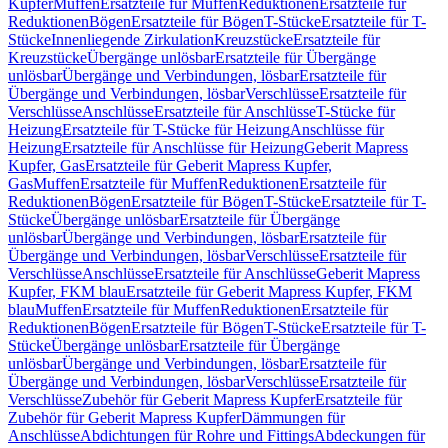
Kupfer
Muffen
Ersatzteile für Muffen
Reduktionen
Ersatzteile für
Reduktionen
Bögen
Ersatzteile für Bögen
T-Stücke
Ersatzteile für T-
Stücke
Innenliegende Zirkulation
Kreuzstücke
Ersatzteile für
Kreuzstücke
Übergänge unlösbar
Ersatzteile für Übergänge
unlösbar
Übergänge und Verbindungen, lösbar
Ersatzteile für
Übergänge und Verbindungen, lösbar
Verschlüsse
Ersatzteile für
Verschlüsse
Anschlüsse
Ersatzteile für Anschlüsse
T-Stücke für
Heizung
Ersatzteile für T-Stücke für Heizung
Anschlüsse für
Heizung
Ersatzteile für Anschlüsse für Heizung
Geberit Mapress
Kupfer, Gas
Ersatzteile für Geberit Mapress Kupfer,
Gas
Muffen
Ersatzteile für Muffen
Reduktionen
Ersatzteile für
Reduktionen
Bögen
Ersatzteile für Bögen
T-Stücke
Ersatzteile für T-
Stücke
Übergänge unlösbar
Ersatzteile für Übergänge
unlösbar
Übergänge und Verbindungen, lösbar
Ersatzteile für
Übergänge und Verbindungen, lösbar
Verschlüsse
Ersatzteile für
Verschlüsse
Anschlüsse
Ersatzteile für Anschlüsse
Geberit Mapress
Kupfer, FKM blau
Ersatzteile für Geberit Mapress Kupfer, FKM
blau
Muffen
Ersatzteile für Muffen
Reduktionen
Ersatzteile für
Reduktionen
Bögen
Ersatzteile für Bögen
T-Stücke
Ersatzteile für T-
Stücke
Übergänge unlösbar
Ersatzteile für Übergänge
unlösbar
Übergänge und Verbindungen, lösbar
Ersatzteile für
Übergänge und Verbindungen, lösbar
Verschlüsse
Ersatzteile für
Verschlüsse
Zubehör für Geberit Mapress Kupfer
Ersatzteile für
Zubehör für Geberit Mapress Kupfer
Dämmungen für
Anschlüsse
Abdichtungen für Rohre und Fittings
Abdeckungen für