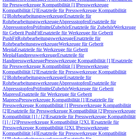
für Presswerkzeuge Kompatibilität [1]
Presswerkzeuge
Kompatibilität [2]
Ersatzteile für Presswerkzeuge Kompatibilität
[2]
Rohrbearbeitungswerkzeuge
Ersatzteile für
Rohrbearbeitungswerkzeuge
Abpressstopfen
Ersatzteile für
Abpressstopfen
Prüfmittel
Zubehör
Ersatzteile für Zubehör
Werkzeuge
für Geberit PushFit
Ersatzteile für Werkzeuge für Geberit
PushFit
Rohrbearbeitungswerkzeuge
Ersatzteile für
Rohrbearbeitungswerkzeuge
Werkzeuge für Geberit
Mepla
Ersatzteile für Werkzeuge für Geberit
Mepla
Handpresswerkzeuge
Ersatzteile für
Handpresswerkzeuge
Presswerkzeuge Kompatibilität [1]
Ersatzteile
für Presswerkzeuge Kompatibilität [1]
Presswerkzeuge
Kompatibilität [2]
Ersatzteile für Presswerkzeuge Kompatibilität
[2]
Rohrbearbeitungswerkzeuge
Ersatzteile für
Rohrbearbeitungswerkzeuge
Abpressstopfen
Ersatzteile für
Abpressstopfen
Prüfmittel
Zubehör
Werkzeuge für Geberit
Mapress
Ersatzteile für Werkzeuge für Geberit
Mapress
Presswerkzeuge Kompatibilität [1]
Ersatzteile für
Presswerkzeuge Kompatibilität [1]
Presswerkzeuge Kompatibilität
[2]
Ersatzteile für Presswerkzeuge Kompatibilität [2]
Presswerkzeuge
Kompatibilität [1] / [2]
Ersatzteile für Presswerkzeuge Kompatibilität
[1] / [2]
Presswerkzeuge Kompatibilität [2XL]
Ersatzteile für
Presswerkzeuge Kompatibilität [2XL]
Presswerkzeuge
Kompatibilität [4]
Ersatzteile für Presswerkzeuge Kompatibilität
[4]
Rohrbearbeitungswerkzeuge
Ersatzteile für