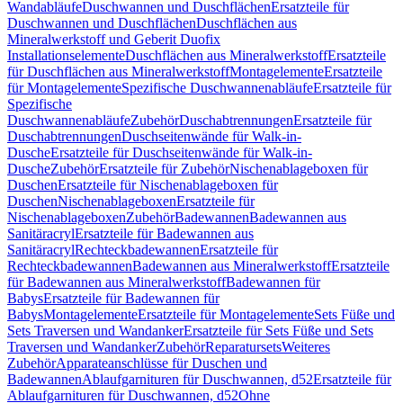
Wandabläufe
Duschwannen und Duschflächen
Ersatzteile für
Duschwannen und Duschflächen
Duschflächen aus
Mineralwerkstoff und Geberit Duofix
Installationselemente
Duschflächen aus Mineralwerkstoff
Ersatzteile
für Duschflächen aus Mineralwerkstoff
Montagelemente
Ersatzteile
für Montagelemente
Spezifische Duschwannenabläufe
Ersatzteile für
Spezifische
Duschwannenabläufe
Zubehör
Duschabtrennungen
Ersatzteile für
Duschabtrennungen
Duschseitenwände für Walk-in-
Dusche
Ersatzteile für Duschseitenwände für Walk-in-
Dusche
Zubehör
Ersatzteile für Zubehör
Nischenablageboxen für
Duschen
Ersatzteile für Nischenablageboxen für
Duschen
Nischenablageboxen
Ersatzteile für
Nischenablageboxen
Zubehör
Badewannen
Badewannen aus
Sanitäracryl
Ersatzteile für Badewannen aus
Sanitäracryl
Rechteckbadewannen
Ersatzteile für
Rechteckbadewannen
Badewannen aus Mineralwerkstoff
Ersatzteile
für Badewannen aus Mineralwerkstoff
Badewannen für
Babys
Ersatzteile für Badewannen für
Babys
Montagelemente
Ersatzteile für Montagelemente
Sets Füße und
Sets Traversen und Wandanker
Ersatzteile für Sets Füße und Sets
Traversen und Wandanker
Zubehör
Reparatursets
Weiteres
Zubehör
Apparateanschlüsse für Duschen und
Badewannen
Ablaufgarnituren für Duschwannen, d52
Ersatzteile für
Ablaufgarnituren für Duschwannen, d52
Ohne