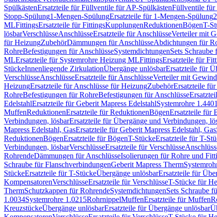
Spülkästen
Ersatzteile für Füllventile für AP-Spülkästen
Füllventile fü
Stopp-Spülung
1-Mengen-Spülung
Ersatzteile für 1-Mengen-Spülung
2
ML
Fittings
Ersatzteile für Fittings
Kupplungen
Reduktionen
Bögen
T-St
lösbar
Verschlüsse
Anschlüsse
Ersatzteile für Anschlüsse
Verteiler mit 
für Heizung
Zubehör
Dämmungen für Anschlüsse
Abdichtungen für Ro
Rohre
Befestigungen für Anschlüsse
Systemdichtungen
Sets Schraube 
ML
Ersatzteile für Systemrohre Heizung ML
Fittings
Ersatzteile für Fit
Stücke
Innenliegende Zirkulation
Übergänge unlösbar
Ersatzteile für 
Verschlüsse
Anschlüsse
Ersatzteile für Anschlüsse
Verteiler mit Gewin
Heizung
Ersatzteile für Anschlüsse für Heizung
Zubehör
Ersatzteile fü
Rohre
Befestigungen für Rohre
Befestigungen für Anschlüsse
Ersatzte
Edelstahl
Ersatzteile für Geberit Mapress Edelstahl
Systemrohre 1.440
Muffen
Reduktionen
Ersatzteile für Reduktionen
Bögen
Ersatzteile für
Verbindungen, lösbar
Ersatzteile für Übergänge und Verbindungen, lö
Mapress Edelstahl, Gas
Ersatzteile für Geberit Mapress Edelstahl, Gas
Reduktionen
Bögen
Ersatzteile für Bögen
T-Stücke
Ersatzteile für T-St
Verbindungen, lösbar
Verschlüsse
Ersatzteile für Verschlüsse
Anschlüss
Rohrende
Dämmungen für Anschlüsse
Isolierungen für Rohre und Fitt
Schraube für Flanschverbindungen
Geberit Mapress Therm
Systemroh
Stücke
Ersatzteile für T-Stücke
Übergänge unlösbar
Ersatzteile für Üb
Kompensatoren
Verschlüsse
Ersatzteile für Verschlüsse
T-Stücke für H
Therm
Schutzkappen für Rohrende
Systemdichtungen
Sets Schraube f
1.0034
Systemrohre 1.0215
Rohrnippel
Muffen
Ersatzteile für Muffen
R
Kreuzstücke
Übergänge unlösbar
Ersatzteile für Übergänge unlösbar
Üb
Kompensatoren
Verschlüsse
Ersatzteile für Verschlüsse
T-Stücke für H