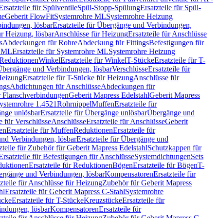
Ersatzteile für Spülventile
Spül-Stopp-Spülung
Ersatzteile für Spül-
me
Geberit FlowFit
Systemrohre ML
Systemrohre Heizung
indungen, lösbar
Ersatzteile für Übergänge und Verbindungen,
r Heizung, lösbar
Anschlüsse für Heizung
Ersatzteile für Anschlüsse
s
Abdeckungen für Rohre
Abdeckung für Fittings
Befestigungen für
e ML
Ersatzteile für Systemrohre ML
Systemrohre Heizung
r Reduktionen
Winkel
Ersatzteile für Winkel
T-Stücke
Ersatzteile für T-
r Übergänge und Verbindungen, lösbar
Verschlüsse
Ersatzteile für
Heizung
Ersatzteile für T-Stücke für Heizung
Anschlüsse für
ngs
Abdichtungen für Anschlüsse
Abdeckungen für
r Flanschverbindungen
Geberit Mapress Edelstahl
Geberit Mapress
 Systemrohre 1.4521
Rohrnippel
Muffen
Ersatzteile für
nge unlösbar
Ersatzteile für Übergänge unlösbar
Übergänge und
le für Verschlüsse
Anschlüsse
Ersatzteile für Anschlüsse
Geberit
en
Ersatzteile für Muffen
Reduktionen
Ersatzteile für
nd Verbindungen, lösbar
Ersatzteile für Übergänge und
zteile für Zubehör für Geberit Mapress Edelstahl
Schutzkappen für
Ersatzteile für Befestigungen für Anschlüsse
Systemdichtungen
Sets
duktionen
Ersatzteile für Reduktionen
Bögen
Ersatzteile für Bögen
T-
bergänge und Verbindungen, lösbar
Kompensatoren
Ersatzteile für
zteile für Anschlüsse für Heizung
Zubehör für Geberit Mapress
hl
Ersatzteile für Geberit Mapress C-Stahl
Systemrohre
ücke
Ersatzteile für T-Stücke
Kreuzstücke
Ersatzteile für
indungen, lösbar
Kompensatoren
Ersatzteile für
zteile für Anschlüsse für Heizung
Zubehör für Geberit Mapress C-