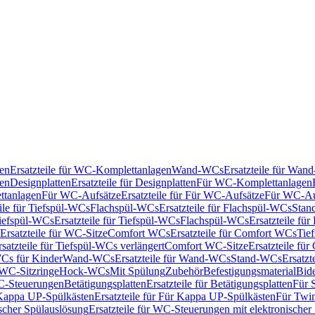
en
Ersatzteile für WC-Komplettanlagen
Wand-WCs
Ersatzteile für Wa
ken
Designplatten
Ersatzteile für Designplatten
Für WC-Komplettanlagen
tanlagen
Für WC-Aufsätze
Ersatzteile für Für WC-Aufsätze
Für WC-Au
eile für Tiefspül-WCs
Flachspül-WCs
Ersatzteile für Flachspül-WCs
Stan
iefspül-WCs
Ersatzteile für Tiefspül-WCs
Flachspül-WCs
Ersatzteile fü
Ersatzteile für WC-Sitze
Comfort WCs
Ersatzteile für Comfort WCs
Tie
rsatzteile für Tiefspül-WCs verlängert
Comfort WC-Sitze
Ersatzteile fü
WCs für Kinder
Wand-WCs
Ersatzteile für Wand-WCs
Stand-WCs
Ersatzt
r WC-Sitzringe
Hock-WCs
Mit Spülung
Zubehör
Befestigungsmaterial
Bide
C-Steuerungen
Betätigungsplatten
Ersatzteile für Betätigungsplatten
Für 
Kappa UP-Spülkästen
Ersatzteile für Für Kappa UP-Spülkästen
Für Twin
scher Spülauslösung
Ersatzteile für WC-Steuerungen mit elektronischer