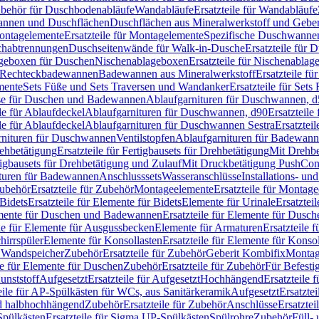
Zubehör für Duschbodenabläufe
Wandabläufe
Ersatzteile für Wandabläufe
wannen und Duschflächen
Duschflächen aus Mineralwerkstoff und Geberi
ntagelemente
Ersatzteile für Montagelemente
Spezifische Duschwanne
schabtrennungen
Duschseitenwände für Walk-in-Dusche
Ersatzteile für
lageboxen für Duschen
Nischenablageboxen
Ersatzteile für Nischenabla
ür Rechteckbadewannen
Badewannen aus Mineralwerkstoff
Ersatzteile f
mente
Sets Füße und Sets Traversen und Wandanker
Ersatzteile für Set
se für Duschen und Badewannen
Ablaufgarnituren für Duschwannen, 
ile für Ablaufdeckel
Ablaufgarnituren für Duschwannen, d90
Ersatzteil
ile für Ablaufdeckel
Ablaufgarnituren für Duschwannen Sestra
Ersatztei
rnituren für Duschwannen
Ventilstopfen
Ablaufgarnituren für Badewann
rehbetätigung
Ersatzteile für Fertigbausets für Drehbetätigung
Mit Drehbe
rtigbausets für Drehbetätigung und Zulauf
Mit Druckbetätigung PushCon
ituren für Badewannen
Anschlusssets
Wasseranschlüsse
Installations- un
ubehör
Ersatzteile für Zubehör
Montageelemente
Ersatzteile für Montag
Bidets
Ersatzteile für Elemente für Bidets
Elemente für Urinale
Ersatztei
mente für Duschen und Badewannen
Ersatzteile für Elemente für Dus
ile für Elemente für Ausgussbecken
Elemente für Armaturen
Ersatzteile 
hirrspüler
Elemente für Konsollasten
Ersatzteile für Elemente für Konso
r Wandspeicher
Zubehör
Ersatzteile für Zubehör
Geberit Kombifix
Montag
le für Elemente für Duschen
Zubehör
Ersatzteile für Zubehör
Für Befesti
unststoff
Aufgesetzt
Ersatzteile für Aufgesetzt
Hochhängend
Ersatzteile
eile für AP-Spülkästen für WCs, aus Sanitärkeramik
Aufgesetzt
Ersatztei
nd halbhochhängend
Zubehör
Ersatzteile für Zubehör
Anschlüsse
Ersatztei
pülkästen
Ersatzteile für Sigma UP-Spülkästen
Spülrohre
Zubehör
Füll- 