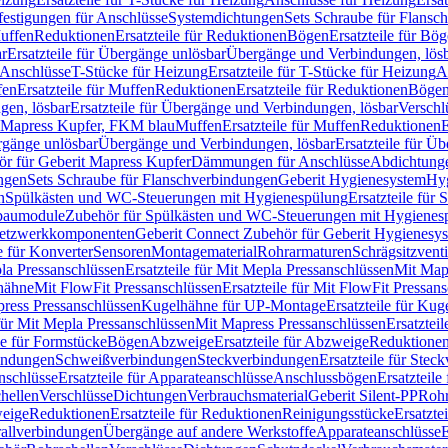
festigungen für Anschlüsse
Systemdichtungen
Sets Schraube für Flansc
Muffen
Reduktionen
Ersatzteile für Reduktionen
Bögen
Ersatzteile für Bö
r
Ersatzteile für Übergänge unlösbar
Übergänge und Verbindungen, lös
r Anschlüsse
T-Stücke für Heizung
Ersatzteile für T-Stücke für Heizung
A
fen
Ersatzteile für Muffen
Reduktionen
Ersatzteile für Reduktionen
Böge
gen, lösbar
Ersatzteile für Übergänge und Verbindungen, lösbar
Verschl
it Mapress Kupfer, FKM blau
Muffen
Ersatzteile für Muffen
Reduktionen
E
ergänge unlösbar
Übergänge und Verbindungen, lösbar
Ersatzteile für Ü
hör für Geberit Mapress Kupfer
Dämmungen für Anschlüsse
Abdichtunge
ngen
Sets Schraube für Flanschverbindungen
Geberit Hygienesystem
Hyg
n
Spülkästen und WC-Steuerungen mit Hygienespülung
Ersatzteile fü
nbaumodule
Zubehör für Spülkästen und WC-Steuerungen mit Hygienes
etzwerkkomponenten
Geberit Connect Zubehör für Geberit Hygienesy
e für Konverter
Sensoren
Montagematerial
Rohrarmaturen
Schrägsitzventi
la Pressanschlüssen
Ersatzteile für Mit Mepla Pressanschlüssen
Mit Map
lhähne
Mit FlowFit Pressanschlüssen
Ersatzteile für Mit FlowFit Pressan
press Pressanschlüssen
Kugelhähne für UP-Montage
Ersatzteile für Ku
 für Mit Mepla Pressanschlüssen
Mit Mapress Pressanschlüssen
Ersatztei
le für Formstücke
Bögen
Abzweige
Ersatzteile für Abzweige
Reduktione
bindungen
Schweißverbindungen
Steckverbindungen
Ersatzteile für Ste
nschlüsse
Ersatzteile für Apparateanschlüsse
Anschlussbögen
Ersatzteil
hellen
Verschlüsse
Dichtungen
Verbrauchsmaterial
Geberit Silent-PP
Roh
weige
Reduktionen
Ersatzteile für Reduktionen
Reinigungsstücke
Ersatzte
allverbindungen
Übergänge auf andere Werkstoffe
Apparateanschlüsse
E