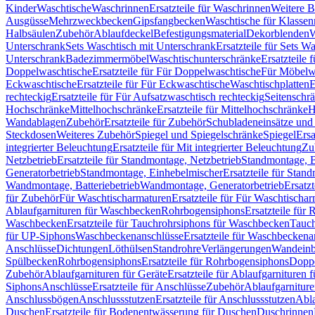
Kinder
Waschtische
Waschrinnen
Ersatzteile für Waschrinnen
Weitere 
Ausgüsse
Mehrzweckbecken
Gipsfangbecken
Waschtische für Klasse
Halbsäulen
Zubehör
Ablaufdeckel
Befestigungsmaterial
Dekorblenden
W
Unterschrank
Sets Waschtisch mit Unterschrank
Ersatzteile für Sets W
Unterschrank
Badezimmermöbel
Waschtischunterschränke
Ersatzteile 
Doppelwaschtische
Ersatzteile für Für Doppelwaschtische
Für Möbelw
Eckwaschtische
Ersatzteile für Für Eckwaschtische
Waschtischplatten
E
rechteckig
Ersatzteile für Für Aufsatzwaschtisch rechteckig
Seitenschr
Hochschränke
Mittelhochschränke
Ersatzteile für Mittelhochschränke
H
Wandablagen
Zubehör
Ersatzteile für Zubehör
Schubladeneinsätze un
Steckdosen
Weiteres Zubehör
Spiegel und Spiegelschränke
Spiegel
Ersa
integrierter Beleuchtung
Ersatzteile für Mit integrierter Beleuchtung
Zu
Netzbetrieb
Ersatzteile für Standmontage, Netzbetrieb
Standmontage, Ba
Generatorbetrieb
Standmontage, Einhebelmischer
Ersatzteile für Stan
Wandmontage, Batteriebetrieb
Wandmontage, Generatorbetrieb
Ersatz
für Zubehör
Für Waschtischarmaturen
Ersatzteile für Für Waschtischa
Ablaufgarnituren für Waschbecken
Rohrbogensiphons
Ersatzteile für
Waschbecken
Ersatzteile für Tauchrohrsiphons für Waschbecken
Tauch
für UP-Siphons
Waschbeckenanschlüsse
Ersatzteile für Waschbeckena
Anschlüsse
Dichtungen
Löthülsen
Standrohre
Verlängerungen
Wandeinb
Spülbecken
Rohrbogensiphons
Ersatzteile für Rohrbogensiphons
Dopp
Zubehör
Ablaufgarnituren für Geräte
Ersatzteile für Ablaufgarnituren 
Siphons
Anschlüsse
Ersatzteile für Anschlüsse
Zubehör
Ablaufgarnitur
Anschlussbögen
Anschlussstutzen
Ersatzteile für Anschlussstutzen
Abla
Duschen
Ersatzteile für Bodenentwässerung für Duschen
Duschrinnen