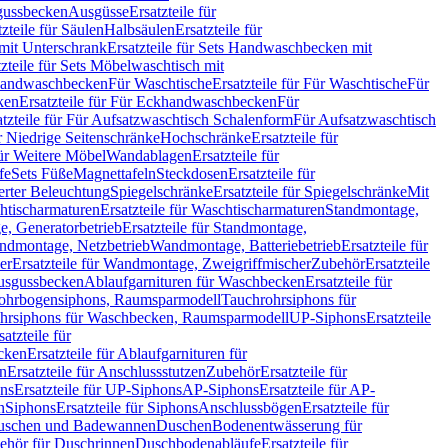
sgussbecken
Ausgüsse
Ersatzteile für
tzteile für Säulen
Halbsäulen
Ersatzteile für
mit Unterschrank
Ersatzteile für Sets Handwaschbecken mit
tzteile für Sets Möbelwaschtisch mit
 Handwaschbecken
Für Waschtische
Ersatzteile für Für Waschtische
Für
ken
Ersatzteile für Für Eckhandwaschbecken
Für
atzteile für Für Aufsatzwaschtisch Schalenform
Für Aufsatzwaschtisch
ür Niedrige Seitenschränke
Hochschränke
Ersatzteile für
für Weitere Möbel
Wandablagen
Ersatzteile für
fe
Sets Füße
Magnettafeln
Steckdosen
Ersatzteile für
ierter Beleuchtung
Spiegelschränke
Ersatzteile für Spiegelschränke
Mit
htischarmaturen
Ersatzteile für Waschtischarmaturen
Standmontage,
, Generatorbetrieb
Ersatzteile für Standmontage,
andmontage, Netzbetrieb
Wandmontage, Batteriebetrieb
Ersatzteile für
er
Ersatzteile für Wandmontage, Zweigriffmischer
Zubehör
Ersatzteile
Ausgussbecken
Ablaufgarnituren für Waschbecken
Ersatzteile für
 Rohrbogensiphons, Raumsparmodell
Tauchrohrsiphons für
rohrsiphons für Waschbecken, Raumsparmodell
UP-Siphons
Ersatzteile
satzteile für
ecken
Ersatzteile für Ablaufgarnituren für
en
Ersatzteile für Anschlussstutzen
Zubehör
Ersatzteile für
ns
Ersatzteile für UP-Siphons
AP-Siphons
Ersatzteile für AP-
n
Siphons
Ersatzteile für Siphons
Anschlussbögen
Ersatzteile für
uschen und Badewannen
Duschen
Bodenentwässerung für
behör für Duschrinnen
Duschbodenabläufe
Ersatzteile für