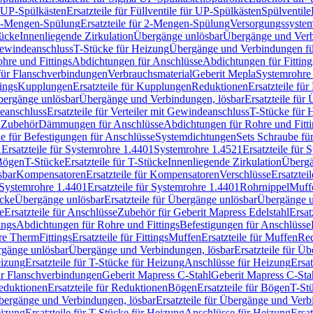
r UP-Spülkästen
Ersatzteile für Füllventile für UP-Spülkästen
Spülventile
-Mengen-Spülung
Ersatzteile für 2-Mengen-Spülung
Versorgungssyste
ücke
Innenliegende Zirkulation
Übergänge unlösbar
Übergänge und Verb
Gewindeanschluss
T-Stücke für Heizung
Übergänge und Verbindungen fü
hre und Fittings
Abdichtungen für Anschlüsse
Abdichtungen für Fitting
für Flanschverbindungen
Verbrauchsmaterial
Geberit Mepla
Systemrohr
tings
Kupplungen
Ersatzteile für Kupplungen
Reduktionen
Ersatzteile fü
Übergänge unlösbar
Übergänge und Verbindungen, lösbar
Ersatzteile fü
deanschluss
Ersatzteile für Verteiler mit Gewindeanschluss
T-Stücke für 
r Zubehör
Dämmungen für Anschlüsse
Abdichtungen für Rohre und Fitti
ile für Befestigungen für Anschlüsse
Systemdichtungen
Sets Schraube fü
1
Ersatzteile für Systemrohre 1.4401
Systemrohre 1.4521
Ersatzteile für
 Bögen
T-Stücke
Ersatzteile für T-Stücke
Innenliegende Zirkulation
Übergä
sbar
Kompensatoren
Ersatzteile für Kompensatoren
Verschlüsse
Ersatztei
Systemrohre 1.4401
Ersatzteile für Systemrohre 1.4401
Rohrnippel
Muff
ücke
Übergänge unlösbar
Ersatzteile für Übergänge unlösbar
Übergänge u
e
Ersatzteile für Anschlüsse
Zubehör für Geberit Mapress Edelstahl
Ersat
ings
Abdichtungen für Rohre und Fittings
Befestigungen für Anschlüsse
re Therm
Fittings
Ersatzteile für Fittings
Muffen
Ersatzteile für Muffen
Re
ergänge unlösbar
Übergänge und Verbindungen, lösbar
Ersatzteile für Ü
eizung
Ersatzteile für T-Stücke für Heizung
Anschlüsse für Heizung
Ersat
ür Flanschverbindungen
Geberit Mapress C-Stahl
Geberit Mapress C-Sta
eduktionen
Ersatzteile für Reduktionen
Bögen
Ersatzteile für Bögen
T-St
ergänge und Verbindungen, lösbar
Ersatzteile für Übergänge und Verb
eizung
Ersatzteile für T-Stücke für Heizung
Anschlüsse für Heizung
Ersat