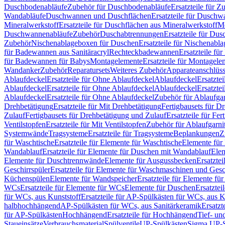
Duschbodenabläufe
Zubehör für Duschbodenabläufe
Ersatzteile für 
Wandabläufe
Duschwannen und Duschflächen
Ersatzteile für Dusch
Mineralwerkstoff
Ersatzteile für Duschflächen aus Mineralwerkstoff
Mo
Duschwannenabläufe
Zubehör
Duschabtrennungen
Ersatzteile für Du
Zubehör
Nischenablageboxen für Duschen
Ersatzteile für Nischenab
für Badewannen aus Sanitäracryl
Rechteckbadewannen
Ersatzteile f
für Badewannen für Babys
Montagelemente
Ersatzteile für Montagele
Wandanker
Zubehör
Reparatursets
Weiteres Zubehör
Apparateanschlüs
Ablaufdeckel
Ersatzteile für Ohne Ablaufdeckel
Ablaufdeckel
Ersatzte
Ablaufdeckel
Ersatzteile für Ohne Ablaufdeckel
Ablaufdeckel
Ersatzte
Ablaufdeckel
Ersatzteile für Ohne Ablaufdeckel
Zubehör für Ablaufga
Drehbetätigung
Ersatzteile für Mit Drehbetätigung
Fertigbausets für D
Zulauf
Fertigbausets für Drehbetätigung und Zulauf
Ersatzteile für Fe
Ventilstopfen
Ersatzteile für Mit Ventilstopfen
Zubehör für Ablaufgarn
Systemwände
Tragsysteme
Ersatzteile für Tragsysteme
Beplankungen
Z
für Waschtische
Ersatzteile für Elemente für Waschtische
Elemente für 
Wandablauf
Ersatzteile für Elemente für Duschen mit Wandablauf
Ele
Elemente für Duschtrennwände
Elemente für Ausgussbecken
Ersatzte
Geschirrspüler
Ersatzteile für Elemente für Waschmaschinen und Gesc
Küchenspülen
Elemente für Wandspeicher
Ersatzteile für Elemente fü
WCs
Ersatzteile für Elemente für WCs
Elemente für Duschen
Ersatztei
für WCs, aus Kunststoff
Ersatzteile für AP-Spülkästen für WCs, aus K
halbhochhängend
AP-Spülkästen für WCs, aus Sanitärkeramik
Ersatzt
für AP-Spülkästen
Hochhängend
Ersatzteile für Hochhängend
Tief- u
Staueinsätze
Verbrauchsmaterial
Spülventile
UP-Spülkästen
Sigma UP-S