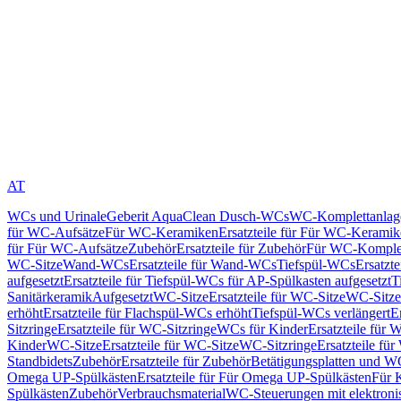
AT
WCs und Urinale
Geberit AquaClean Dusch-WCs
WC-Komplettanlag
für WC-Aufsätze
Für WC-Keramiken
Ersatzteile für Für WC-Kerami
für Für WC-Aufsätze
Zubehör
Ersatzteile für Zubehör
Für WC-Komplet
WC-Sitze
Wand-WCs
Ersatzteile für Wand-WCs
Tiefspül-WCs
Ersatzt
aufgesetzt
Ersatzteile für Tiefspül-WCs für AP-Spülkasten aufgesetzt
T
Sanitärkeramik
Aufgesetzt
WC-Sitze
Ersatzteile für WC-Sitze
WC-Sitze
erhöht
Ersatzteile für Flachspül-WCs erhöht
Tiefspül-WCs verlängert
E
Sitzringe
Ersatzteile für WC-Sitzringe
WCs für Kinder
Ersatzteile für 
Kinder
WC-Sitze
Ersatzteile für WC-Sitze
WC-Sitzringe
Ersatzteile fü
Standbidets
Zubehör
Ersatzteile für Zubehör
Betätigungsplatten und W
Omega UP-Spülkästen
Ersatzteile für Für Omega UP-Spülkästen
Für 
Spülkästen
Zubehör
Verbrauchsmaterial
WC-Steuerungen mit elektroni