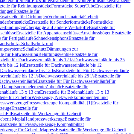
ial
Geberit Silent-Pro
Rohre
Ersatzteile für Rohre
Formstücke
Ersatzteile
zteile für Reinigungsstücke
Formstücke SuperTube
Ersatzteile für
ndungen
Ersatzteile für
Ersatzteile für Dichtungen
Verbrauchsmaterial
Geberit
nderformstücke
Ersatzteile für Sonderformstücke
Formstücke
ckverbindungen
Übergänge auf andere Werkstoffe
Ersatzteile für
schlüsse
Ersatzteile für Apparateanschlüsse
Anschlussbögen
Ersatzteile
e für Fertigabläufe
Schneckensiphons
Ersatzteile für
andschutz, Schallschutz und
rungssysteme
Schallschutz
Dämmungen zur
ile für Entwässerung
Belüftungsventile
Ersatzteile für
tzteile für Dachwassereinläufe bis 12 l/s
Dachwassereinläufe bis 25
fe bis 12 l/s
Ersatzteile für Dachwassereinläufe bis 12
Dachwassereinläufe bis 12 l/s
Ersatzteile für Für Dachwassereinläufe
ereinläufe bis 12 l/s
Dachwassereinläufe bis 25 l/s
Ersatzteile für
Dachwassereinläufe
Ersatzteile für Für Dachwassereinläufe
Für
für Dampfsperrenelemente
Zubehör
Ersatzteile für
nabläufe 13 x 13 cm
Ersatzteile für Bodenabläufe 13 x 13
teile für Zubehör
Werkzeuge, Netzwerkkomponenten und
presswerkzeuge
Presswerkzeuge Kompatibilität [1]
Ersatzteile für
kzeuge
Ersatzteile für
ushFit
Ersatzteile für Werkzeuge für Geberit
Geberit Mepla
Handpresswerkzeuge
Ersatzteile für
rsatzteile für Presswerkzeuge Kompatibilität
rkzeuge für Geberit Mapress
Ersatzteile für Werkzeuge für Geberit