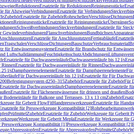
ehör
Rohrschellen
Verschlüsse
Dichtungen
Schutzdeckel
Verbrauchsmater
Abzweige
Reduktionen
Ersatzteile für Reduktionen
Reinigungsstücke
Ersat
ile für Abzweige
Verbindungen
Ersatzteile für Verbindungen
Steckverbi
ffe
Zubehör
Ersatzteile für Zubehör
Rohrschellen
Verschlüsse
Dichtungen
ktionen
Reinigungsstücke
Ersatzteile für Reinigungsstücke
Übergänge
So
bindungen
Schweißverbindungen
Steckverbindungen
Ersatzteile für Ste
für Gewindeverbindungen
Flanschverbindungen
Bundbüchsen
Apparatean
Anschlussstutzen
Ersatzteile für Anschlussstutzen
Fertigabläufe
Ersatzteil
len
Tragschalen
Verschlüsse
Dichtungen
Bauschutze
Verbrauchsmaterial
Br
tz für Entwässerungssysteme
Ersatzteile für Brandschutz für Entwässe
und Luftschalldämmung
Feuchtigkeitsschutz
Abdichtungen
Lüftungsvent
fe
Ersatzteile für Dachwassereinläufe
Dachwassereinläufe bis 12 l/s
Ersa
r Rinnen
Ersatzteile für Dachwassereinläufe für Rinnen
Dachwassereinläu
 25 l/s
Dampfsperrenelemente
Ersatzteile für Dampfsperrenelemente
Für 
tüberläufe
Für Dachwassereinläufe bis 12 l/s
Ersatzteile für Für Dachwass
–200
Befestigungssystem d250–315
Zubehör
Ersatzteile für Zubehör
Für 
Ersatzteile für Dachwassereinläufe
Dampfsperrenelemente
Ersatzteile 
raußen
Ersatzteile für Flächenentwässerung für drinnen und draußen
Bode
für Bodeneinläufe für Balkone und Terrassen, 13 x 13 cm
Zubehör
Ersatz
erkzeuge für Geberit FlowFit
Handpresswerkzeuge
Ersatzteile für Hand
Ersatzteile für Presswerkzeuge Kompatibilität [2]
Rohrbearbeitungswer
opfen
Prüfmittel
Zubehör
Ersatzteile für Zubehör
Werkzeuge für Geberit P
swerkzeuge
Werkzeuge für Geberit Mepla
Ersatzteile für Werkzeuge für 
ür Presswerkzeuge Kompatibilität [1]
Presswerkzeuge Kompatibilität [2]
E
zeuge
Abpressstopfen
Ersatzteile für Abpressstopfen
Prüfmittel
Zubehör
We