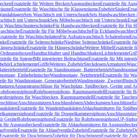
Becken
Ersatzteile für Weitere Becken
Ausgussbecken
Ersatzteile für Au
nräume
Ersatzteile für Waschtische für Klassenräume
Zubehör
Säulen
Ersa
andablagen
Sets Waschtisch mit Unterschrank
Sets Handwaschbecken 
aschtisch mit Unterschrank
Sets Möbelwaschtisch mit Unterschrank
Ersa
für Waschtischunterschränke
Für Handwaschbecken
Ersatzteile für Für
aschtische
Ersatzteile für Für Möbelwaschtische
Für Eckhandwaschbec
rsatzteile für Waschtischplatten
Für Aufsatzwaschtisch Schalenform
Ers
änke
Ersatzteile für Seitenschränke
Niedrige Seitenschränke
Ersatzteile f
ängeschränke
Ersatzteile für Hängeschränke
Weitere Möbel
Ersatzteile 
d Ordnungsboxen
Handtuchhalter und Handtuchhaken
Lichtelemente
Grif
tzteile für Spiegel
Mit integrierter Beleuchtung
Ersatzteile für Mit integr
behör
Lichtelemente
Griffe
Weiteres Zubehör
Steckdosen
Armaturen
Wasc
tteriebetrieb
Ersatzteile für Standmontage, Batteriebetrieb
Standmontage
dmontage, Einhebelmischer
Wandmontage, Netzbetrieb
Ersatzteile für W
teile für Wandmontage, Generatorbetrieb
Wandmontage, Zweigriffmisch
rmaturen
Apparateanschlüsse für Waschplatz, Spülbecken, Geräte und 
 Rohrbogensiphons
Rohrbogensiphons, Raumsparmodell
Ersatzteile für
rohrsiphons für Waschbecken, Raumsparmodell
Ersatzteile für Tauch
nschlüsse
Anschlussstutzen
Anschlussbögen
Abdeckungen
Anschlüsse
Er
aukästen
Ersatzteile für Wandeinbaukästen
Ablaufgarnituren für Spülb
elkammersiphons
Ersatzteile für Doppelkammersiphons
Anschlussstutz
für Geräte
Rohrbogensiphons
Ersatzteile für Rohrbogensiphons
UP-Sipho
en für Ausgussbecken
Ersatzteile für Ablaufgarnituren für Ausgussbecke
ufventile
Ersatzteile für Ablaufventile
Zubehör
Ersatzteile für Zubehör
D
Ersatzteile für Duschrinnen
Zubehör für Duschrinnen
Ersatzteile für Zu