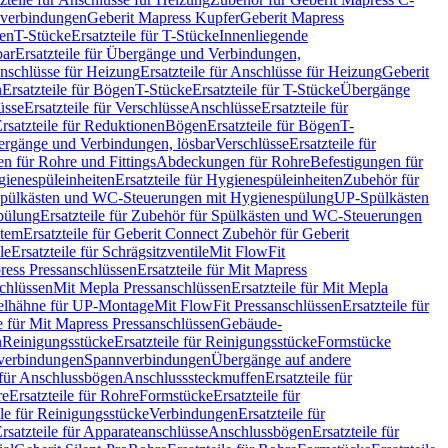
hverbindungen
Geberit Mapress Kupfer
Geberit Mapress
gen
T-Stücke
Ersatzteile für T-Stücke
Innenliegende
bar
Ersatzteile für Übergänge und Verbindungen,
nschlüsse für Heizung
Ersatzteile für Anschlüsse für Heizung
Geberit
n
Ersatzteile für Bögen
T-Stücke
Ersatzteile für T-Stücke
Übergänge
üsse
Ersatzteile für Verschlüsse
Anschlüsse
Ersatzteile für
rsatzteile für Reduktionen
Bögen
Ersatzteile für Bögen
T-
bergänge und Verbindungen, lösbar
Verschlüsse
Ersatzteile für
n für Rohre und Fittings
Abdeckungen für Rohre
Befestigungen für
ienespüleinheiten
Ersatzteile für Hygienespüleinheiten
Zubehör für
r Spülkästen und WC-Steuerungen mit Hygienespülung
UP-Spülkästen
pülung
Ersatzteile für Zubehör für Spülkästen und WC-Steuerungen
stem
Ersatzteile für Geberit Connect Zubehör für Geberit
le
Ersatzteile für Schrägsitzventile
Mit FlowFit
ress Pressanschlüssen
Ersatzteile für Mit Mapress
schlüssen
Mit Mepla Pressanschlüssen
Ersatzteile für Mit Mepla
gelhähne für UP-Montage
Mit FlowFit Pressanschlüssen
Ersatzteile für
le für Mit Mapress Pressanschlüssen
Gebäude-
n
Reinigungsstücke
Ersatzteile für Reinigungsstücke
Formstücke
ckverbindungen
Spannverbindungen
Übergänge auf andere
e für Anschlussbögen
Anschlusssteckmuffen
Ersatzteile für
re
Ersatzteile für Rohre
Formstücke
Ersatzteile für
ile für Reinigungsstücke
Verbindungen
Ersatzteile für
rsatzteile für Apparateanschlüsse
Anschlussbögen
Ersatzteile für