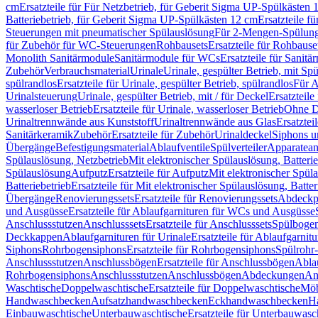
cm
Ersatzteile für Für Netzbetrieb, für Geberit Sigma UP-Spülkästen 
Batteriebetrieb, für Geberit Sigma UP-Spülkästen 12 cm
Ersatzteile f
Steuerungen mit pneumatischer Spülauslösung
Für 2-Mengen-Spülun
für Zubehör für WC-Steuerungen
Rohbausets
Ersatzteile für Rohbause
Monolith Sanitärmodule
Sanitärmodule für WCs
Ersatzteile für Sanit
Zubehör
Verbrauchsmaterial
Urinale
Urinale, gespülter Betrieb, mit Sp
spülrandlos
Ersatzteile für Urinale, gespülter Betrieb, spülrandlos
Für A
Urinalsteuerung
Urinale, gespülter Betrieb, mit / für Deckel
Ersatzteile
wasserloser Betrieb
Ersatzteile für Urinale, wasserloser Betrieb
Ohne D
Urinaltrennwände aus Kunststoff
Urinaltrennwände aus Glas
Ersatztei
Sanitärkeramik
Zubehör
Ersatzteile für Zubehör
Urinaldeckel
Siphons u
Übergänge
Befestigungsmaterial
Ablaufventile
Spülverteiler
Apparatean
Spülauslösung, Netzbetrieb
Mit elektronischer Spülauslösung, Batterie
Spülauslösung
Aufputz
Ersatzteile für Aufputz
Mit elektronischer Spül
Batteriebetrieb
Ersatzteile für Mit elektronischer Spülauslösung, Batter
Übergänge
Renovierungssets
Ersatzteile für Renovierungssets
Abdeckpl
und Ausgüsse
Ersatzteile für Ablaufgarnituren für WCs und Ausgüsse
Anschlussstutzen
Anschlusssets
Ersatzteile für Anschlusssets
Spülbogen
Deckkappen
Ablaufgarnituren für Urinale
Ersatzteile für Ablaufgarnitu
Siphons
Rohrbogensiphons
Ersatzteile für Rohrbogensiphons
Spülrohr
Anschlussstutzen
Anschlussbögen
Ersatzteile für Anschlussbögen
Ablau
Rohrbogensiphons
Anschlussstutzen
Anschlussbögen
Abdeckungen
An
Waschtische
Doppelwaschtische
Ersatzteile für Doppelwaschtische
Möb
Handwaschbecken
Aufsatzhandwaschbecken
Eckhandwaschbecken
H
Einbauwaschtische
Unterbauwaschtische
Ersatzteile für Unterbauwasc