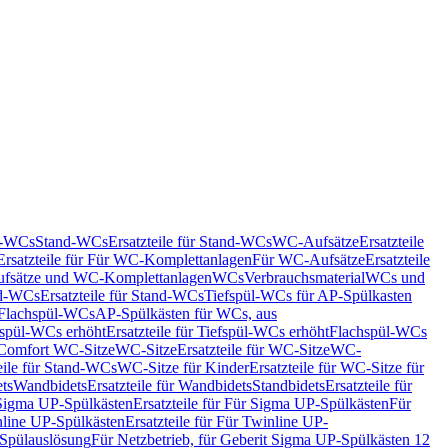
nd-WCs
Stand-WCs
Ersatzteile für Stand-WCs
WC-Aufsätze
Ersatzteile
Ersatzteile für Für WC-Komplettanlagen
Für WC-Aufsätze
Ersatzteile
fsätze und WC-Komplettanlagen
WCs
Verbrauchsmaterial
WCs und
d-WCs
Ersatzteile für Stand-WCs
Tiefspül-WCs für AP-Spülkasten
r Flachspül-WCs
AP-Spülkästen für WCs, aus
fspül-WCs erhöht
Ersatzteile für Tiefspül-WCs erhöht
Flachspül-WCs
r Comfort WC-Sitze
WC-Sitze
Ersatzteile für WC-Sitze
WC-
eile für Stand-WCs
WC-Sitze für Kinder
Ersatzteile für WC-Sitze für
ts
Wandbidets
Ersatzteile für Wandbidets
Standbidets
Ersatzteile für
Sigma UP-Spülkästen
Ersatzteile für Für Sigma UP-Spülkästen
Für
line UP-Spülkästen
Ersatzteile für Für Twinline UP-
 Spülauslösung
Für Netzbetrieb, für Geberit Sigma UP-Spülkästen 12