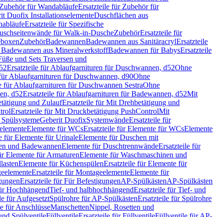
Zubehör für Wandabläufe
Ersatzteile für Zubehör für
t Duofix Installationselemente
Duschflächen aus
nabläufe
Ersatzteile für Spezifische
 Duschseitenwände für Walk-in-Dusche
Zubehör
Ersatzteile für
geboxen
Zubehör
Badewannen
Badewannen aus Sanitäracryl
Ersatzteile
ür Badewannen aus Mineralwerkstoff
Badewannen für Babys
Ersatzteile
s Füße und Sets Traversen und
d52
Ersatzteile für Ablaufgarnituren für Duschwannen, d52
Ohne
e für Ablaufgarnituren für Duschwannen, d90
Ohne
le für Ablaufgarnituren für Duschwannen Sestra
Ohne
en, d52
Ersatzteile für Ablaufgarnituren für Badewannen, d52
Mit
tätigung und Zulauf
Ersatzteile für Mit Drehbetätigung und
trol
Ersatzteile für Mit Druckbetätigung PushControl
Mit
d Spülsysteme
Geberit Duofix
Systemwände
Ersatzteile für
eelemente
Elemente für WCs
Ersatzteile für Elemente für WCs
Elemente
le für Elemente für Urinale
Elemente für Duschen mit
chen und Badewannen
Elemente für Duschtrennwände
Ersatzteile für
für Elemente für Armaturen
Elemente für Waschmaschinen und
llasten
Elemente für Küchenspülen
Ersatzteile für Elemente für
eelemente
Ersatzteile für Montageelemente
Elemente für
gungen
Ersatzteile für Für Befestigungen
AP-Spülkästen
AP-Spülkästen
 für Hochhängend
Tief- und halbhochhängend
Ersatzteile für Tief- und
le für Aufgesetzt
Spülrohre für AP-Spülkästen
Ersatzteile für Spülrohre
le für Anschlüsse
Manschetten
Nippel, Rosetten und
und Spülventile
Füllventile
Ersatzteile für Füllventile
Füllventile für AP-