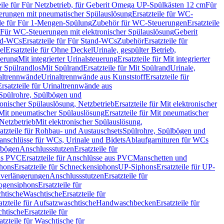
eile für Für Netzbetrieb, für Geberit Omega UP-Spülkästen 12 cm
Für
rungen mit pneumatischer Spülauslösung
Ersatzteile für WC-
ile für Für 1-Mengen-Spülung
Zubehör für WC-Steuerungen
Ersatzteile
ür Für WC-Steuerungen mit elektronischer Spülauslösung
Geberit
nd-WCs
Ersatzteile für Für Stand-WCs
Zubehör
Ersatzteile für
el
Ersatzteile für Ohne Deckel
Urinale, gespülter Betrieb,
uerung
Mit integrierter Urinalsteuerung
Ersatzteile für Mit integrierter
ür Spülrandlos
Mit Spülrand
Ersatzteile für Mit Spülrand
Urinale,
naltrennwände
Urinaltrennwände aus Kunststoff
Ersatzteile für
Ersatzteile für Urinaltrennwände aus
r Spülrohre, Spülbögen und
ronischer Spülauslösung, Netzbetrieb
Ersatzteile für Mit elektronischer
Mit pneumatischer Spülauslösung
Ersatzteile für Mit pneumatischer
 Netzbetrieb
Mit elektronischer Spülauslösung,
atzteile für Rohbau- und Austauschsets
Spülrohre, Spülbögen und
anschlüsse für WCs, Urinale und Bidets
Ablaufgarnituren für WCs
ssbögen
Anschlussstutzen
Ersatzteile für
us PVC
Ersatzteile für Anschlüsse aus PVC
Manschetten und
hons
Ersatzteile für Schneckensiphons
UP-Siphons
Ersatzteile für UP-
enverlängerungen
Anschlussstutzen
Ersatzteile für
ogensiphons
Ersatzteile für
htische
Waschtische
Ersatzteile für
atzteile für Aufsatzwaschtische
Handwaschbecken
Ersatzteile für
htische
Ersatzteile für
atzteile für Waschtische für