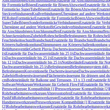
Anschlussbögen
Anschlussstutzen
Ersatzteile für Anschlussstutzen
Zub
für Formstücke
Bögen
Ersatzteile für Bögen
Abzweige
Ersatzteile für 
Formstücke SuperTube
Bögen
Ersatzteile für Bögen
Abzweige
Ersatzte
Steckverbindungen
Krallverbindungen
Übergänge auf andere Werksto
PE
Rohre
Formstücke
Ersatzteile für Formstücke
Bögen
Abzweige
Redu
SuperTube
Bögen
Sonderformstücke
Verbindungen
Ersatzteile für Ver
Übergänge auf andere Werkstoffe
Gewindeverbindungen
Ersatzteile 
für Anschlussbögen
Anschlussmuffen
Ersatzteile für Anschlussmuffen
Schneckensiphons
Zubehör
Rohrschellen
Befestigungen für Rohrschel
Feuchtigkeitsschutz
Brandschutz
Ersatzteile für Brandschutz
Brandschu
Körperschallentkopplung
Dämmungen zur Körperschallentkopplung 
Belüftungsventile
Geberit Pluvia Dachentwässerung
Dachwassereinläu
l/s
Ersatzteile für Dachwassereinläufe bis 25 l/s
Dachwassereinläufe fü
l/s
Dachwassereinläufe bis 25 l/s
Ersatzteile für Dachwassereinläufe bis
bis 12 l/s
Dachwassereinläufe bis 25 l/s
Notüberläufe
Ersatzteile für No
Dachwassereinläufe bis 25 l/s
Befestigungen
Befestigungssystem d40
Befestigungen
Konventionelle Dachentwässerung
Dachwassereinläufe
Zubehör
Bodenentwässerung
Flächenentwässerung für drinnen und d
cm
Bodeneinläufe für Balkone und Terrassen, 13 x 13 cm
Ersatzteile 
Software
Werkzeuge
Werkzeuge für Geberit FlowFit
Ersatzteile für W
Presswerkzeuge Kompatibilität [1]
Presswerkzeuge Kompatibilität [2]
Rohrbearbeitungswerkzeuge
Abpressstopfen
Ersatzteile für Abpressst
PushFit
Rohrbearbeitungswerkzeuge
Ersatzteile für Rohrbearbeitung
Handpresswerkzeuge
Presswerkzeuge Kompatibilität [1]
Ersatzteile f
[2]
Rohrbearbeitungswerkzeuge
Ersatzteile für Rohrbearbeitungswerk