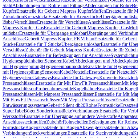
Stahl
Abdichtungen für Rohre und Fittings
Abdeckungen für Rohre
Be
Kupfer
Ersatzteile für Geberit Mapress Kupfer
Muffen
Ersatzteile für 
Zirkulation
Kreuzstücke
Ersatzteile für Kreuzstücke
Übergänge unlösba
lösbar
Verschlüsse
Ersatzteile für Verschlüsse
Anschlüsse
Ersatzteile fü
Mapress Kupfer, Gas
Ersatzteile für Geberit Mapress Kupfer, Gas
Muf
unlösbar
Ersatzteile für Übergänge unlösbar
Übergänge und Verbindun
Anschlüsse
Geberit Mapress Kupfer, FKM blau
Ersatzteile für Geber
Stücke
Ersatzteile für T-Stücke
Übergänge unlösbar
Ersatzteile für Üb
Verschlüsse
Zubehör für Geberit Mapress Kupfer
Ersatzteile für Zube
Anschlüsse
Ersatzteile für Befestigungen für Anschlüsse
Systemdichtu
Hygienespüleinheiten
Sensoren
Kabel
Abdeckungen und Abdeckplatte
mit Hygienespülung
Hygieneeinbaumodule
Ersatzteile für Hygieneei
mit Hygienespülung
Sensoren
Kabel
Netzteile
Ersatzteile für Netzteile
N
Hygienesystem
Gateways
Ersatzteile für Gateways
Konverter
Ersatzteil
Pressanschlüssen
Ersatzteile für Mit FlowFit Pressanschlüssen
Mit Mep
Pressanschlüssen
Probenahmeventile
Kugelhähne
Ersatzteile für Kuge
Pressanschlüssen
Mit Mapress Pressanschlüssen
Ersatzteile für Mit Ma
Mit FlowFit Pressanschlüssen
Mit Mepla Pressanschlüssen
Ersatzteile
Entwässerungssysteme
Geberit Silent-db20
Rohre
Formstücke
Ersatztei
SuperTube
Bögen
Sonderformstücke
Verbindungen
Ersatzteile für Ver
Werkstoffe
Ersatzteile für Übergänge auf andere Werkstoffe
Apparatea
Anschlusssteckmuffen
Zubehör
Rohrschellen
Befestigungen für Rohrsc
Formstücke
Bögen
Ersatzteile für Bögen
Abzweige
Ersatzteile für Abz
Verbindungen
Steckverbindungen
Ersatzteile für Steckverbindungen
Kr