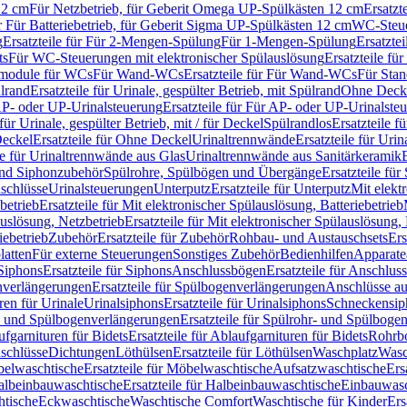
12 cm
Für Netzbetrieb, für Geberit Omega UP-Spülkästen 12 cm
Ersatzt
ür Für Batteriebetrieb, für Geberit Sigma UP-Spülkästen 12 cm
WC-Steue
g
Ersatzteile für Für 2-Mengen-Spülung
Für 1-Mengen-Spülung
Ersatzte
ts
Für WC-Steuerungen mit elektronischer Spülauslösung
Ersatzteile f
ärmodule für WCs
Für Wand-WCs
Ersatzteile für Für Wand-WCs
Für Sta
ülrand
Ersatzteile für Urinale, gespülter Betrieb, mit Spülrand
Ohne Deck
P- oder UP-Urinalsteuerung
Ersatzteile für Für AP- oder UP-Urinalste
 für Urinale, gespülter Betrieb, mit / für Deckel
Spülrandlos
Ersatzteile f
eckel
Ersatzteile für Ohne Deckel
Urinaltrennwände
Ersatzteile für Uri
le für Urinaltrennwände aus Glas
Urinaltrennwände aus Sanitärkeramik
nd Siphonzubehör
Spülrohre, Spülbögen und Übergänge
Ersatzteile fü
schlüsse
Urinalsteuerungen
Unterputz
Ersatzteile für Unterputz
Mit elekt
betrieb
Ersatzteile für Mit elektronischer Spülauslösung, Batteriebetrieb
auslösung, Netzbetrieb
Ersatzteile für Mit elektronischer Spülauslösung,
iebetrieb
Zubehör
Ersatzteile für Zubehör
Rohbau- und Austauschsets
Ers
atten
Für externe Steuerungen
Sonstiges Zubehör
Bedienhilfen
Apparate
Siphons
Ersatzteile für Siphons
Anschlussbögen
Ersatzteile für Anschlu
verlängerungen
Ersatzteile für Spülbogenverlängerungen
Anschlüsse a
ren für Urinale
Urinalsiphons
Ersatzteile für Urinalsiphons
Schneckensip
- und Spülbogenverlängerungen
Ersatzteile für Spülrohr- und Spülbog
fgarnituren für Bidets
Ersatzteile für Ablaufgarnituren für Bidets
Rohrb
schlüsse
Dichtungen
Löthülsen
Ersatzteile für Löthülsen
Waschplatz
Wasc
elwaschtische
Ersatzteile für Möbelwaschtische
Aufsatzwaschtische
Ers
albeinbauwaschtische
Ersatzteile für Halbeinbauwaschtische
Einbauwasc
htische
Eckwaschtische
Waschtische Comfort
Waschtische für Kinder
Ers