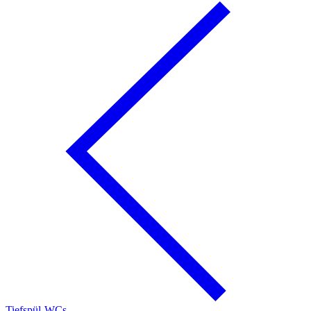
Tiefspül-WCs