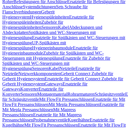
Rohre
Befestigungen für Anschlüsse
Ersatzteile für Befestigungen für
Anschlüsse
Systemdichtungen
Sets Schraube für
Flanschverbindungen
Geberit
Hygienesystem
Hygienespüleinheiten
Ersatzteile für
Hygienespüleinheiten
Zubehör für
Hygienespüleinheiten
Sensoren
Kabel
Abdeckungen und
Abdeckplatten
Spülkästen und WC-Steuerungen mit
Hygienespülung
Ersatzteile für Spülkästen und WC-Steuerungen mit
Hygienespülung
UP-Spülkästen mit
Hygienespülung
Hygieneeinbaumodule
Ersatzteile für
Hygieneeinbaumodule
Zubehör für Spülkästen und WC-
Steuerungen mit Hygienespülung
Ersatzteile für Zubehör für
Spülkästen und WC-Steuerungen mit
Hygienespülung
Sensoren
Kabel
Netzteile
Ersatzteile für
Netzteile
Netzwerkkomponenten
Geberit Connect Zubehör für
Geberit Hygienesystem
Ersatzteile für Geberit Connect Zubehör für
Geberit Hygienesystem
Gateways
Ersatzteile für
Gateways
Konverter
Ersatzteile für
Konverter
Sensoren
Montagematerial
Rohrarmaturen
Schrägsitzventile
E
für Schrägsitzventile
Mit FlowFit Pressanschlüssen
Ersatzteile für Mit
FlowFit Pressanschlüssen
Mit Mepla Pressanschlüssen
Ersatzteile für
Mit Mepla Pressanschlüssen
Mit Mapress
Pressanschlüssen
Ersatzteile für Mit Mapress
Pressanschlüssen
Probenahmeventile
Kugelhähne
Ersatzteile für
Kugelhähne
Mit FlowFit Pressanschlüssen
Ersatzteile für Mit FlowFit