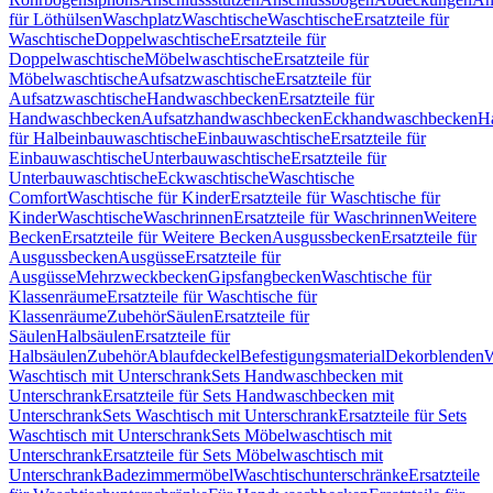
für Löthülsen
Waschplatz
Waschtische
Waschtische
Ersatzteile für
Waschtische
Doppelwaschtische
Ersatzteile für
Doppelwaschtische
Möbelwaschtische
Ersatzteile für
Möbelwaschtische
Aufsatzwaschtische
Ersatzteile für
Aufsatzwaschtische
Handwaschbecken
Ersatzteile für
Handwaschbecken
Aufsatzhandwaschbecken
Eckhandwaschbecken
H
für Halbeinbauwaschtische
Einbauwaschtische
Ersatzteile für
Einbauwaschtische
Unterbauwaschtische
Ersatzteile für
Unterbauwaschtische
Eckwaschtische
Waschtische
Comfort
Waschtische für Kinder
Ersatzteile für Waschtische für
Kinder
Waschtische
Waschrinnen
Ersatzteile für Waschrinnen
Weitere
Becken
Ersatzteile für Weitere Becken
Ausgussbecken
Ersatzteile für
Ausgussbecken
Ausgüsse
Ersatzteile für
Ausgüsse
Mehrzweckbecken
Gipsfangbecken
Waschtische für
Klassenräume
Ersatzteile für Waschtische für
Klassenräume
Zubehör
Säulen
Ersatzteile für
Säulen
Halbsäulen
Ersatzteile für
Halbsäulen
Zubehör
Ablaufdeckel
Befestigungsmaterial
Dekorblenden
W
Waschtisch mit Unterschrank
Sets Handwaschbecken mit
Unterschrank
Ersatzteile für Sets Handwaschbecken mit
Unterschrank
Sets Waschtisch mit Unterschrank
Ersatzteile für Sets
Waschtisch mit Unterschrank
Sets Möbelwaschtisch mit
Unterschrank
Ersatzteile für Sets Möbelwaschtisch mit
Unterschrank
Badezimmermöbel
Waschtischunterschränke
Ersatzteile