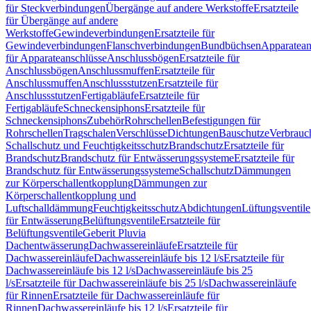
für Steckverbindungen
Übergänge auf andere Werkstoffe
Ersatzteile
für Übergänge auf andere
Werkstoffe
Gewindeverbindungen
Ersatzteile für
Gewindeverbindungen
Flanschverbindungen
Bundbüchsen
Apparatean
für Apparateanschlüsse
Anschlussbögen
Ersatzteile für
Anschlussbögen
Anschlussmuffen
Ersatzteile für
Anschlussmuffen
Anschlussstutzen
Ersatzteile für
Anschlussstutzen
Fertigabläufe
Ersatzteile für
Fertigabläufe
Schneckensiphons
Ersatzteile für
Schneckensiphons
Zubehör
Rohrschellen
Befestigungen für
Rohrschellen
Tragschalen
Verschlüsse
Dichtungen
Bauschutze
Verbrauc
Schallschutz und Feuchtigkeitsschutz
Brandschutz
Ersatzteile für
Brandschutz
Brandschutz für Entwässerungssysteme
Ersatzteile für
Brandschutz für Entwässerungssysteme
Schallschutz
Dämmungen
zur Körperschallentkopplung
Dämmungen zur
Körperschallentkopplung und
Luftschalldämmung
Feuchtigkeitsschutz
Abdichtungen
Lüftungsventile
für Entwässerung
Belüftungsventile
Ersatzteile für
Belüftungsventile
Geberit Pluvia
Dachentwässerung
Dachwassereinläufe
Ersatzteile für
Dachwassereinläufe
Dachwassereinläufe bis 12 l/s
Ersatzteile für
Dachwassereinläufe bis 12 l/s
Dachwassereinläufe bis 25
l/s
Ersatzteile für Dachwassereinläufe bis 25 l/s
Dachwassereinläufe
für Rinnen
Ersatzteile für Dachwassereinläufe für
Rinnen
Dachwassereinläufe bis 12 l/s
Ersatzteile für