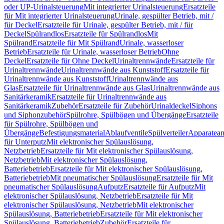
oder UP-Urinalsteuerung
Mit integrierter Urinalsteuerung
Ersatzteile
für Mit integrierter Urinalsteuerung
Urinale, gespülter Betrieb, mit /
für Deckel
Ersatzteile für Urinale, gespülter Betrieb, mit / für
Deckel
Spülrandlos
Ersatzteile für Spülrandlos
Mit
Spülrand
Ersatzteile für Mit Spülrand
Urinale, wasserloser
Betrieb
Ersatzteile für Urinale, wasserloser Betrieb
Ohne
Deckel
Ersatzteile für Ohne Deckel
Urinaltrennwände
Ersatzteile für
Urinaltrennwände
Urinaltrennwände aus Kunststoff
Ersatzteile für
Urinaltrennwände aus Kunststoff
Urinaltrennwände aus
Glas
Ersatzteile für Urinaltrennwände aus Glas
Urinaltrennwände aus
Sanitärkeramik
Ersatzteile für Urinaltrennwände aus
Sanitärkeramik
Zubehör
Ersatzteile für Zubehör
Urinaldeckel
Siphons
und Siphonzubehör
Spülrohre, Spülbögen und Übergänge
Ersatzteile
für Spülrohre, Spülbögen und
Übergänge
Befestigungsmaterial
Ablaufventile
Spülverteiler
Apparatean
für Unterputz
Mit elektronischer Spülauslösung,
Netzbetrieb
Ersatzteile für Mit elektronischer Spülauslösung,
Netzbetrieb
Mit elektronischer Spülauslösung,
Batteriebetrieb
Ersatzteile für Mit elektronischer Spülauslösung,
Batteriebetrieb
Mit pneumatischer Spülauslösung
Ersatzteile für Mit
pneumatischer Spülauslösung
Aufputz
Ersatzteile für Aufputz
Mit
elektronischer Spülauslösung, Netzbetrieb
Ersatzteile für Mit
elektronischer Spülauslösung, Netzbetrieb
Mit elektronischer
Spülauslösung, Batteriebetrieb
Ersatzteile für Mit elektronischer
Spülauslösung, Batteriebetrieb
Zubehör
Ersatzteile für