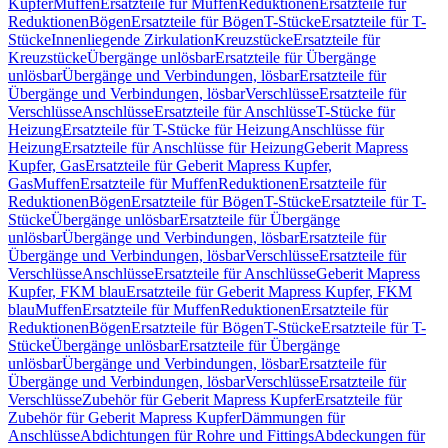
Kupfer
Muffen
Ersatzteile für Muffen
Reduktionen
Ersatzteile für
Reduktionen
Bögen
Ersatzteile für Bögen
T-Stücke
Ersatzteile für T-
Stücke
Innenliegende Zirkulation
Kreuzstücke
Ersatzteile für
Kreuzstücke
Übergänge unlösbar
Ersatzteile für Übergänge
unlösbar
Übergänge und Verbindungen, lösbar
Ersatzteile für
Übergänge und Verbindungen, lösbar
Verschlüsse
Ersatzteile für
Verschlüsse
Anschlüsse
Ersatzteile für Anschlüsse
T-Stücke für
Heizung
Ersatzteile für T-Stücke für Heizung
Anschlüsse für
Heizung
Ersatzteile für Anschlüsse für Heizung
Geberit Mapress
Kupfer, Gas
Ersatzteile für Geberit Mapress Kupfer,
Gas
Muffen
Ersatzteile für Muffen
Reduktionen
Ersatzteile für
Reduktionen
Bögen
Ersatzteile für Bögen
T-Stücke
Ersatzteile für T-
Stücke
Übergänge unlösbar
Ersatzteile für Übergänge
unlösbar
Übergänge und Verbindungen, lösbar
Ersatzteile für
Übergänge und Verbindungen, lösbar
Verschlüsse
Ersatzteile für
Verschlüsse
Anschlüsse
Ersatzteile für Anschlüsse
Geberit Mapress
Kupfer, FKM blau
Ersatzteile für Geberit Mapress Kupfer, FKM
blau
Muffen
Ersatzteile für Muffen
Reduktionen
Ersatzteile für
Reduktionen
Bögen
Ersatzteile für Bögen
T-Stücke
Ersatzteile für T-
Stücke
Übergänge unlösbar
Ersatzteile für Übergänge
unlösbar
Übergänge und Verbindungen, lösbar
Ersatzteile für
Übergänge und Verbindungen, lösbar
Verschlüsse
Ersatzteile für
Verschlüsse
Zubehör für Geberit Mapress Kupfer
Ersatzteile für
Zubehör für Geberit Mapress Kupfer
Dämmungen für
Anschlüsse
Abdichtungen für Rohre und Fittings
Abdeckungen für