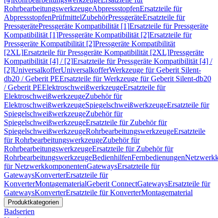
Rohrbearbeitungswerkzeuge
Abpressstopfen
Ersatzteile für
Abpressstopfen
Prüfmittel
Zubehör
Pressgeräte
Ersatzteile für
Pressgeräte
Pressgeräte Kompatibilität [1]
Ersatzteile für Pressgeräte
Kompatibilität [1]
Pressgeräte Kompatibilität [2]
Ersatzteile für
Pressgeräte Kompatibilität [2]
Pressgeräte Kompatibilität
[2XL]
Ersatzteile für Pressgeräte Kompatibilität [2XL]
Pressgeräte
Kompatibilität [4] / [2]
Ersatzteile für Pressgeräte Kompatibilität [4] /
[2]
Universalkoffer
Universalkoffer
Werkzeuge für Geberit Silent-
db20 / Geberit PE
Ersatzteile für Werkzeuge für Geberit Silent-db20
/ Geberit PE
Elektroschweißwerkzeuge
Ersatzteile für
Elektroschweißwerkzeuge
Zubehör für
Elektroschweißwerkzeuge
Spiegelschweißwerkzeuge
Ersatzteile für
Spiegelschweißwerkzeuge
Zubehör für
Spiegelschweißwerkzeuge
Ersatzteile für Zubehör für
Spiegelschweißwerkzeuge
Rohrbearbeitungswerkzeuge
Ersatzteile
für Rohrbearbeitungswerkzeuge
Zubehör für
Rohrbearbeitungswerkzeuge
Ersatzteile für Zubehör für
Rohrbearbeitungswerkzeuge
Bedienhilfen
Fernbedienungen
Netzwerk
für Netzwerkkomponenten
Gateways
Ersatzteile für
Gateways
Konverter
Ersatzteile für
Konverter
Montagematerial
Geberit Connect
Gateways
Ersatzteile für
Gateways
Konverter
Ersatzteile für Konverter
Montagematerial
Produktkategorien
Badserien