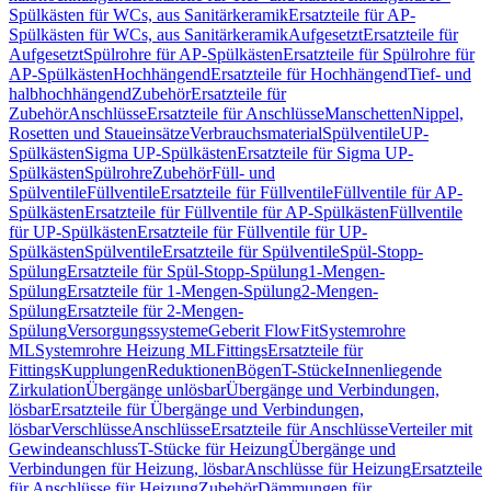
Spülkästen für WCs, aus Sanitärkeramik
Ersatzteile für AP-
Spülkästen für WCs, aus Sanitärkeramik
Aufgesetzt
Ersatzteile für
Aufgesetzt
Spülrohre für AP-Spülkästen
Ersatzteile für Spülrohre für
AP-Spülkästen
Hochhängend
Ersatzteile für Hochhängend
Tief- und
halbhochhängend
Zubehör
Ersatzteile für
Zubehör
Anschlüsse
Ersatzteile für Anschlüsse
Manschetten
Nippel,
Rosetten und Staueinsätze
Verbrauchsmaterial
Spülventile
UP-
Spülkästen
Sigma UP-Spülkästen
Ersatzteile für Sigma UP-
Spülkästen
Spülrohre
Zubehör
Füll- und
Spülventile
Füllventile
Ersatzteile für Füllventile
Füllventile für AP-
Spülkästen
Ersatzteile für Füllventile für AP-Spülkästen
Füllventile
für UP-Spülkästen
Ersatzteile für Füllventile für UP-
Spülkästen
Spülventile
Ersatzteile für Spülventile
Spül-Stopp-
Spülung
Ersatzteile für Spül-Stopp-Spülung
1-Mengen-
Spülung
Ersatzteile für 1-Mengen-Spülung
2-Mengen-
Spülung
Ersatzteile für 2-Mengen-
Spülung
Versorgungssysteme
Geberit FlowFit
Systemrohre
ML
Systemrohre Heizung ML
Fittings
Ersatzteile für
Fittings
Kupplungen
Reduktionen
Bögen
T-Stücke
Innenliegende
Zirkulation
Übergänge unlösbar
Übergänge und Verbindungen,
lösbar
Ersatzteile für Übergänge und Verbindungen,
lösbar
Verschlüsse
Anschlüsse
Ersatzteile für Anschlüsse
Verteiler mit
Gewindeanschluss
T-Stücke für Heizung
Übergänge und
Verbindungen für Heizung, lösbar
Anschlüsse für Heizung
Ersatzteile
für Anschlüsse für Heizung
Zubehör
Dämmungen für