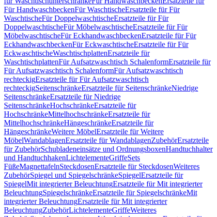
für Waschtischunterschränke
Für Handwaschbecken
Ersatzteile für
Für Handwaschbecken
Für Waschtische
Ersatzteile für Für
Waschtische
Für Doppelwaschtische
Ersatzteile für Für
Doppelwaschtische
Für Möbelwaschtische
Ersatzteile für Für
Möbelwaschtische
Für Eckhandwaschbecken
Ersatzteile für Für
Eckhandwaschbecken
Für Eckwaschtische
Ersatzteile für Für
Eckwaschtische
Waschtischplatten
Ersatzteile für
Waschtischplatten
Für Aufsatzwaschtisch Schalenform
Ersatzteile für
Für Aufsatzwaschtisch Schalenform
Für Aufsatzwaschtisch
rechteckig
Ersatzteile für Für Aufsatzwaschtisch
rechteckig
Seitenschränke
Ersatzteile für Seitenschränke
Niedrige
Seitenschränke
Ersatzteile für Niedrige
Seitenschränke
Hochschränke
Ersatzteile für
Hochschränke
Mittelhochschränke
Ersatzteile für
Mittelhochschränke
Hängeschränke
Ersatzteile für
Hängeschränke
Weitere Möbel
Ersatzteile für Weitere
Möbel
Wandablagen
Ersatzteile für Wandablagen
Zubehör
Ersatzteile
für Zubehör
Schubladeneinsätze und Ordnungsboxen
Handtuchhalter
und Handtuchhaken
Lichtelemente
Griffe
Sets
Füße
Magnettafeln
Steckdosen
Ersatzteile für Steckdosen
Weiteres
Zubehör
Spiegel und Spiegelschränke
Spiegel
Ersatzteile für
Spiegel
Mit integrierter Beleuchtung
Ersatzteile für Mit integrierter
Beleuchtung
Spiegelschränke
Ersatzteile für Spiegelschränke
Mit
integrierter Beleuchtung
Ersatzteile für Mit integrierter
Beleuchtung
Zubehör
Lichtelemente
Griffe
Weiteres