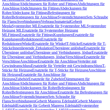
Anschlüsse
Abdichtungen für Rohre und Fittings
Abdichtungen für
Anschlüsse
Abdichtungen für Fittings
Abdeckungen für
Rohre
Abdeckung für Fittings
Befestigungen für
Rohre
Befestigungen für Anschlüsse
Systemdichtungen
Sets Schraube
für Flanschverbindungen
Verbrauchsmaterial
Geberit
Mepla
Systemrohre ML
Ersatzteile für Systemrohre ML
Systemrohre
Heizung ML
Ersatzteile für Systemrohre Heizung
ML
Fittings
Ersatzteile für Fittings
Kupplungen
Ersatzteile für
Kupplungen
Reduktionen
Ersatzteile für
Reduktionen
Winkel
Ersatzteile für Winkel
T-Stücke
Ersatzteile für T-
Stücke
Innenliegende Zirkulation
Übergänge unlösbar
Ersatzteile für
Übergänge unlösbar
Übergänge und Verbindungen, lösbar
Ersatzteile
für Übergänge und Verbindungen, lösbar
Verschlüsse
Ersatzteile für
Verschlüsse
Anschlüsse
Ersatzteile für Anschlüsse
Verteiler mit
Gewindeanschluss
Ersatzteile für Verteiler mit Gewindeanschluss
T-
Stücke für Heizung
Ersatzteile für T-Stücke für Heizung
Anschlüsse
für Heizung
Ersatzteile für Anschlüsse für
Heizung
Zubehör
Ersatzteile für Zubehör
Dämmungen für
Anschlüsse
Abdichtungen für Rohre und Fittings
Abdichtungen für
Anschlüsse
Abdeckungen für Rohre
Befestigungen für
Rohre
Befestigungen für Anschlüsse
Ersatzteile für Befestigungen für
Anschlüsse
Systemdichtungen
Sets Schraube für
Flanschverbindungen
Geberit Mapress Edelstahl
Geberit Mapress
Edelstahl
Ersatzteile für Geberit Mapress Edelstahl
Systemrohre
1.4401
Ersatzteile für Systemrohre 1.4401
Systemrohre