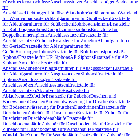
Waschbeckenanschlüsse
Anschlussstutzen
Anschlussbögen
Abdeckung
für
Anschlüsse
Dichtungen
Löthülsen
Standrohre
Verlängerungen
Wandeinb
für Wandeinbaukästen
Ablaufgarnituren für Spülbecken
Ersatzteile
für Ablaufgarnituren für Spülbecken
Rohrbogensiphons
Ersatzteile
für Rohrbogensiphons
Doppelkammersiphons
Ersatzteile für
Doppelkammersiphons
Anschlussstutzen
Ersatzteile für
Anschlussstutzen
Zubehör
Ersatzteile für Zubehör
Ablaufgarnituren
für Geräte
Ersatzteile für Ablaufgarnituren für
Geräte
Rohrbogensiphons
Ersatzteile für Rohrbogensiphons
UP-
Siphons
Ersatzteile für UP-Siphons
AP-Siphons
Ersatzteile für AP-
Siphons
Anschlüsse
Ersatzteile für
Anschlüsse
Zubehör
Ablaufgarnituren für Ausgussbecken
Ersatzteile
für Ablaufgarnituren für Ausgussbecken
Siphons
Ersatzteile für
Siphons
Anschlussbögen
Ersatzteile für
Anschlussbögen
Anschlussstutzen
Ersatzteile für
Anschlussstutzen
Ablaufventile
Ersatzteile für
Ablaufventile
Zubehör
Ersatzteile für Zubehör
Duschen und
Badewannen
Duschen
Bodenentwässerung für Duschen
Ersatzteile
für Bodenentwässerung für Duschen
Duschrinnen
Ersatzteile für
Duschrinnen
Zubehör für Duschrinnen
Ersatzteile für Zubehör für
Duschrinnen
Duschbodenabläufe
Ersatzteile für
Duschbodenabläufe
Zubehör für Duschbodenabläufe
Ersatzteile für
Zubehör für Duschbodenabläufe
Wandabläufe
Ersatzteile für
Wandabläufe
Zubehör für Wandabläufe
Ersatzteile für Zubehör für