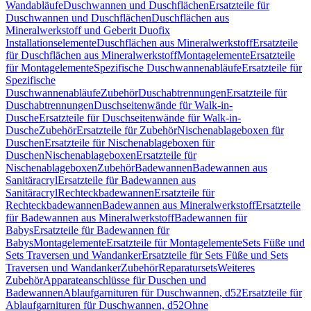
Wandabläufe
Duschwannen und Duschflächen
Ersatzteile für
Duschwannen und Duschflächen
Duschflächen aus
Mineralwerkstoff und Geberit Duofix
Installationselemente
Duschflächen aus Mineralwerkstoff
Ersatzteile
für Duschflächen aus Mineralwerkstoff
Montagelemente
Ersatzteile
für Montagelemente
Spezifische Duschwannenabläufe
Ersatzteile für
Spezifische
Duschwannenabläufe
Zubehör
Duschabtrennungen
Ersatzteile für
Duschabtrennungen
Duschseitenwände für Walk-in-
Dusche
Ersatzteile für Duschseitenwände für Walk-in-
Dusche
Zubehör
Ersatzteile für Zubehör
Nischenablageboxen für
Duschen
Ersatzteile für Nischenablageboxen für
Duschen
Nischenablageboxen
Ersatzteile für
Nischenablageboxen
Zubehör
Badewannen
Badewannen aus
Sanitäracryl
Ersatzteile für Badewannen aus
Sanitäracryl
Rechteckbadewannen
Ersatzteile für
Rechteckbadewannen
Badewannen aus Mineralwerkstoff
Ersatzteile
für Badewannen aus Mineralwerkstoff
Badewannen für
Babys
Ersatzteile für Badewannen für
Babys
Montagelemente
Ersatzteile für Montagelemente
Sets Füße und
Sets Traversen und Wandanker
Ersatzteile für Sets Füße und Sets
Traversen und Wandanker
Zubehör
Reparatursets
Weiteres
Zubehör
Apparateanschlüsse für Duschen und
Badewannen
Ablaufgarnituren für Duschwannen, d52
Ersatzteile für
Ablaufgarnituren für Duschwannen, d52
Ohne