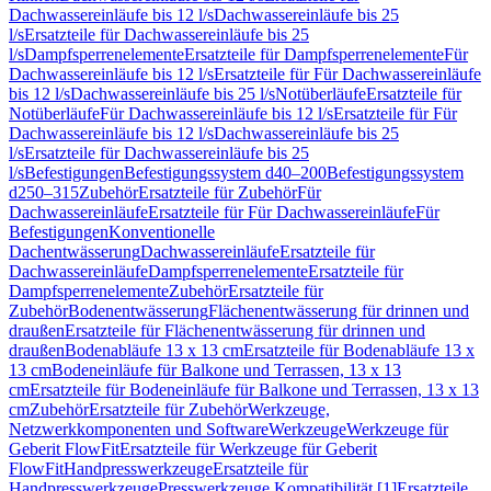
Dachwassereinläufe bis 12 l/s
Dachwassereinläufe bis 25
l/s
Ersatzteile für Dachwassereinläufe bis 25
l/s
Dampfsperrenelemente
Ersatzteile für Dampfsperrenelemente
Für
Dachwassereinläufe bis 12 l/s
Ersatzteile für Für Dachwassereinläufe
bis 12 l/s
Dachwassereinläufe bis 25 l/s
Notüberläufe
Ersatzteile für
Notüberläufe
Für Dachwassereinläufe bis 12 l/s
Ersatzteile für Für
Dachwassereinläufe bis 12 l/s
Dachwassereinläufe bis 25
l/s
Ersatzteile für Dachwassereinläufe bis 25
l/s
Befestigungen
Befestigungssystem d40–200
Befestigungssystem
d250–315
Zubehör
Ersatzteile für Zubehör
Für
Dachwassereinläufe
Ersatzteile für Für Dachwassereinläufe
Für
Befestigungen
Konventionelle
Dachentwässerung
Dachwassereinläufe
Ersatzteile für
Dachwassereinläufe
Dampfsperrenelemente
Ersatzteile für
Dampfsperrenelemente
Zubehör
Ersatzteile für
Zubehör
Bodenentwässerung
Flächenentwässerung für drinnen und
draußen
Ersatzteile für Flächenentwässerung für drinnen und
draußen
Bodenabläufe 13 x 13 cm
Ersatzteile für Bodenabläufe 13 x
13 cm
Bodeneinläufe für Balkone und Terrassen, 13 x 13
cm
Ersatzteile für Bodeneinläufe für Balkone und Terrassen, 13 x 13
cm
Zubehör
Ersatzteile für Zubehör
Werkzeuge,
Netzwerkkomponenten und Software
Werkzeuge
Werkzeuge für
Geberit FlowFit
Ersatzteile für Werkzeuge für Geberit
FlowFit
Handpresswerkzeuge
Ersatzteile für
Handpresswerkzeuge
Presswerkzeuge Kompatibilität [1]
Ersatzteile