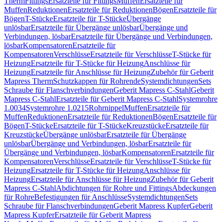
Therm
Fittings
Ersatzteile für Fittings
Muffen
Ersatzteile für
Muffen
Reduktionen
Ersatzteile für Reduktionen
Bögen
Ersatzteile für
Bögen
T-Stücke
Ersatzteile für T-Stücke
Übergänge
unlösbar
Ersatzteile für Übergänge unlösbar
Übergänge und
Verbindungen, lösbar
Ersatzteile für Übergänge und Verbindungen,
lösbar
Kompensatoren
Ersatzteile für
Kompensatoren
Verschlüsse
Ersatzteile für Verschlüsse
T-Stücke für
Heizung
Ersatzteile für T-Stücke für Heizung
Anschlüsse für
Heizung
Ersatzteile für Anschlüsse für Heizung
Zubehör für Geberit
Mapress Therm
Schutzkappen für Rohrende
Systemdichtungen
Sets
Schraube für Flanschverbindungen
Geberit Mapress C-Stahl
Geberit
Mapress C-Stahl
Ersatzteile für Geberit Mapress C-Stahl
Systemrohre
1.0034
Systemrohre 1.0215
Rohrnippel
Muffen
Ersatzteile für
Muffen
Reduktionen
Ersatzteile für Reduktionen
Bögen
Ersatzteile für
Bögen
T-Stücke
Ersatzteile für T-Stücke
Kreuzstücke
Ersatzteile für
Kreuzstücke
Übergänge unlösbar
Ersatzteile für Übergänge
unlösbar
Übergänge und Verbindungen, lösbar
Ersatzteile für
Übergänge und Verbindungen, lösbar
Kompensatoren
Ersatzteile für
Kompensatoren
Verschlüsse
Ersatzteile für Verschlüsse
T-Stücke für
Heizung
Ersatzteile für T-Stücke für Heizung
Anschlüsse für
Heizung
Ersatzteile für Anschlüsse für Heizung
Zubehör für Geberit
Mapress C-Stahl
Abdichtungen für Rohre und Fittings
Abdeckungen
für Rohre
Befestigungen für Anschlüsse
Systemdichtungen
Sets
Schraube für Flanschverbindungen
Geberit Mapress Kupfer
Geberit
Mapress Kupfer
Ersatzteile für Geberit Mapress