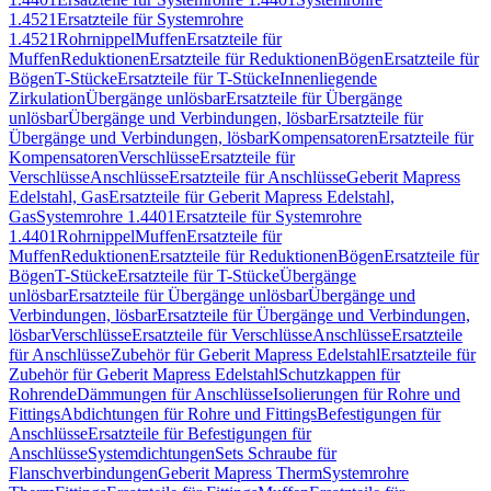
1.4521
Ersatzteile für Systemrohre
1.4521
Rohrnippel
Muffen
Ersatzteile für
Muffen
Reduktionen
Ersatzteile für Reduktionen
Bögen
Ersatzteile für
Bögen
T-Stücke
Ersatzteile für T-Stücke
Innenliegende
Zirkulation
Übergänge unlösbar
Ersatzteile für Übergänge
unlösbar
Übergänge und Verbindungen, lösbar
Ersatzteile für
Übergänge und Verbindungen, lösbar
Kompensatoren
Ersatzteile für
Kompensatoren
Verschlüsse
Ersatzteile für
Verschlüsse
Anschlüsse
Ersatzteile für Anschlüsse
Geberit Mapress
Edelstahl, Gas
Ersatzteile für Geberit Mapress Edelstahl,
Gas
Systemrohre 1.4401
Ersatzteile für Systemrohre
1.4401
Rohrnippel
Muffen
Ersatzteile für
Muffen
Reduktionen
Ersatzteile für Reduktionen
Bögen
Ersatzteile für
Bögen
T-Stücke
Ersatzteile für T-Stücke
Übergänge
unlösbar
Ersatzteile für Übergänge unlösbar
Übergänge und
Verbindungen, lösbar
Ersatzteile für Übergänge und Verbindungen,
lösbar
Verschlüsse
Ersatzteile für Verschlüsse
Anschlüsse
Ersatzteile
für Anschlüsse
Zubehör für Geberit Mapress Edelstahl
Ersatzteile für
Zubehör für Geberit Mapress Edelstahl
Schutzkappen für
Rohrende
Dämmungen für Anschlüsse
Isolierungen für Rohre und
Fittings
Abdichtungen für Rohre und Fittings
Befestigungen für
Anschlüsse
Ersatzteile für Befestigungen für
Anschlüsse
Systemdichtungen
Sets Schraube für
Flanschverbindungen
Geberit Mapress Therm
Systemrohre