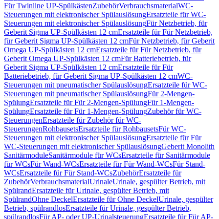
Für Twinline UP-Spülkästen
Zubehör
Verbrauchsmaterial
WC-
Steuerungen mit elektronischer Spülauslösung
Ersatzteile für WC-
Steuerungen mit elektronischer Spülauslösung
Für Netzbetrieb, für
Geberit Sigma UP-Spülkästen 12 cm
Ersatzteile für Für Netzbetrieb,
für Geberit Sigma UP-Spülkästen 12 cm
Für Netzbetrieb, für Geberit
Omega UP-Spülkästen 12 cm
Ersatzteile für Für Netzbetrieb, für
Geberit Omega UP-Spülkästen 12 cm
Für Batteriebetrieb, für
Geberit Sigma UP-Spülkästen 12 cm
Ersatzteile für Für
Batteriebetrieb, für Geberit Sigma UP-Spülkästen 12 cm
WC-
Steuerungen mit pneumatischer Spülauslösung
Ersatzteile für WC-
Steuerungen mit pneumatischer Spülauslösung
Für 2-Mengen-
Spülung
Ersatzteile für Für 2-Mengen-Spülung
Für 1-Mengen-
Spülung
Ersatzteile für Für 1-Mengen-Spülung
Zubehör für WC-
Steuerungen
Ersatzteile für Zubehör für WC-
Steuerungen
Rohbausets
Ersatzteile für Rohbausets
Für WC-
Steuerungen mit elektronischer Spülauslösung
Ersatzteile für Für
WC-Steuerungen mit elektronischer Spülauslösung
Geberit Monolith
Sanitärmodule
Sanitärmodule für WCs
Ersatzteile für Sanitärmodule
für WCs
Für Wand-WCs
Ersatzteile für Für Wand-WCs
Für Stand-
WCs
Ersatzteile für Für Stand-WCs
Zubehör
Ersatzteile für
Zubehör
Verbrauchsmaterial
Urinale
Urinale, gespülter Betrieb, mit
Spülrand
Ersatzteile für Urinale, gespülter Betrieb, mit
Spülrand
Ohne Deckel
Ersatzteile für Ohne Deckel
Urinale, gespülter
Betrieb, spülrandlos
Ersatzteile für Urinale, gespülter Betrieb,
spülrandlos
Für AP- oder UP-Urinalsteuerung
Ersatzteile für Für AP-