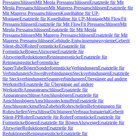
Pressanschlüssen
Mit Mepla Pressanschlüssen
Ersatzteile für Mit
Mepla Pressanschlüssen
Mit Mapress Pressanschlüssen
Ersatzteile für
Mit Mapress Pressanschlüssen
Kugelhähne für UP-
Montage
Ersatzteile für Kugelhähne für UP-Montage
Mit FlowFit
Pressanschlüssen
Ersatzteile für Mit FlowFit Pressanschlüssen
Mit
Mepla Pressanschlüssen
Ersatzteile für Mit Mepla
Pressanschlüssen
Mit Mapress Pressanschlüssen
Ersatzteile für Mit
Mapress Pressanschlüssen
Gebäude-Entwässerungssysteme
Geberit
Silent-db20
Rohre
Formstücke
Ersatzteile für
Formstücke
Bögen
Abzweige
Ersatzteile für
Abzweige
Reduktionen
Reinigungsstücke
Ersatzteile für
Reinigungsstücke
Formstücke
SuperTube
Bögen
Sonderformstücke
Verbindungen
Ersatzteile für
Verbindungen
Schweißverbindungen
Steckverbindungen
Ersatzteile
für Steckverbindungen
Spannverbindungen
Übergänge auf andere
Werkstoffe
Ersatzteile für Übergänge auf andere
Werkstoffe
Apparateanschlüsse
Ersatzteile für
Apparateanschlüsse
Anschlussbögen
Ersatzteile für
Anschlussbögen
Anschlusssteckmuffen
Ersatzteile für
Anschlusssteckmuffen
Zubehör
Rohrschellen
Befestigungen für
Rohrschellen
Verschlüsse
Dichtungen
Verbrauchsmaterial
Geberit
Silent-PP
Rohre
Ersatzteile für Rohre
Formstücke
Ersatzteile für
Formstücke
Bögen
Ersatzteile für Bögen
Abzweige
Ersatzteile für
Abzweige
Reduktionen
Ersatzteile für
Reduktionen
Reinigungsstücke
Ersatzteile für