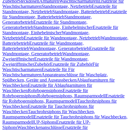
Zubehör
Steckdosen
Armaturen
Waschtischarmaturen
Ersatzteile für
Waschtischarmaturen
Standmontage, Netzbetrieb
Ersatzteile für
Standmontage, Netzbetrieb
Standmontage, Batteriebetrieb
Ersatzteile
für Standmontage, Batteriebetrieb
Standmontage,
Generatorbetrieb
Ersatzteile für Standmontage,
Generatorbetrieb
Standmontage, Einhebelmischer
Ersatzteile für
Standmontage, Einhebelmischer
Wandmontage,
Netzbetrieb
Ersatzteile für Wandmontage, Netzbetrieb
Wandmontage,
Batteriebetrieb
Ersatzteile für Wandmontage,
Batteriebetrieb
Wandmontage, Generatorbetrieb
Ersatzteile für
Wandmontage, Generatorbetrieb
Wandmontage,
Zweigriffmischer
Ersatzteile für Wandmontage,
Zweigriffmischer
Zubehör
Ersatzteile für Zubehör
Für
Waschtischarmaturen
Ersatzteile für Für
Waschtischarmaturen
Apparateanschlüsse für Waschplatz,
Spülbecken, Geräte und Ausgussbecken
Ablaufgarnituren für
Waschbecken
Ersatzteile für Ablaufgarnituren für
Waschbecken
Rohrbogensiphons
Ersatzteile für
Rohrbogensiphons
Rohrbogensiphons, Raumsparmodell
Ersatzteile
für Rohrbogensiphons, Raumsparmodell
Tauchrohrsiphons für
Waschbecken
Ersatzteile für Tauchrohrsiphons für
Waschbecken
Tauchrohrsiphons für Waschbecken,
Raumsparmodell
Ersatzteile für Tauchrohrsiphons für Waschbecken,
Raumsparmodell
UP-Siphons
Ersatzteile für UP-
Siphons
Waschbeckenanschlüsse
Ersatzteile für