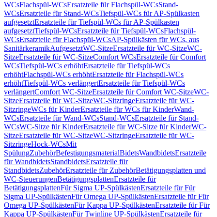
WCs
Flachspül-WCs
Ersatzteile für Flachspül-WCs
Stand-
WCs
Ersatzteile für Stand-WCs
Tiefspül-WCs für AP-Spülkasten
aufgesetzt
Ersatzteile für Tiefspül-WCs für AP-Spülkasten
aufgesetzt
Tiefspül-WCs
Ersatzteile für Tiefspül-WCs
Flachspül-
WCs
Ersatzteile für Flachspül-WCs
AP-Spülkästen für WCs, aus
Sanitärkeramik
Aufgesetzt
WC-Sitze
Ersatzteile für WC-Sitze
WC-
Sitze
Ersatzteile für WC-Sitze
Comfort WCs
Ersatzteile für Comfort
WCs
Tiefspül-WCs erhöht
Ersatzteile für Tiefspül-WCs
erhöht
Flachspül-WCs erhöht
Ersatzteile für Flachspül-WCs
erhöht
Tiefspül-WCs verlängert
Ersatzteile für Tiefspül-WCs
verlängert
Comfort WC-Sitze
Ersatzteile für Comfort WC-Sitze
WC-
Sitze
Ersatzteile für WC-Sitze
WC-Sitzringe
Ersatzteile für WC-
Sitzringe
WCs für Kinder
Ersatzteile für WCs für Kinder
Wand-
WCs
Ersatzteile für Wand-WCs
Stand-WCs
Ersatzteile für Stand-
WCs
WC-Sitze für Kinder
Ersatzteile für WC-Sitze für Kinder
WC-
Sitze
Ersatzteile für WC-Sitze
WC-Sitzringe
Ersatzteile für WC-
Sitzringe
Hock-WCs
Mit
Spülung
Zubehör
Befestigungsmaterial
Bidets
Wandbidets
Ersatzteile
für Wandbidets
Standbidets
Ersatzteile für
Standbidets
Zubehör
Ersatzteile für Zubehör
Betätigungsplatten und
WC-Steuerungen
Betätigungsplatten
Ersatzteile für
Betätigungsplatten
Für Sigma UP-Spülkästen
Ersatzteile für Für
Sigma UP-Spülkästen
Für Omega UP-Spülkästen
Ersatzteile für Für
Omega UP-Spülkästen
Für Kappa UP-Spülkästen
Ersatzteile für Für
Kappa UP-Spülkästen
Für Twinline UP-Spülkästen
Ersatzteile für