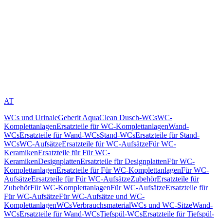
AT
WCs und Urinale
Geberit AquaClean Dusch-WCs
WC-
Komplettanlagen
Ersatzteile für WC-Komplettanlagen
Wand-
WCs
Ersatzteile für Wand-WCs
Stand-WCs
Ersatzteile für Stand-
WCs
WC-Aufsätze
Ersatzteile für WC-Aufsätze
Für WC-
Keramiken
Ersatzteile für Für WC-
Keramiken
Designplatten
Ersatzteile für Designplatten
Für WC-
Komplettanlagen
Ersatzteile für Für WC-Komplettanlagen
Für WC-
Aufsätze
Ersatzteile für Für WC-Aufsätze
Zubehör
Ersatzteile für
Zubehör
Für WC-Komplettanlagen
Für WC-Aufsätze
Ersatzteile für
Für WC-Aufsätze
Für WC-Aufsätze und WC-
Komplettanlagen
WCs
Verbrauchsmaterial
WCs und WC-Sitze
Wand-
WCs
Ersatzteile für Wand-WCs
Tiefspül-WCs
Ersatzteile für Tiefspül-