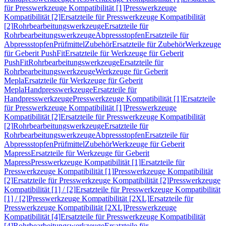
für Presswerkzeuge Kompatibilität [1]
Presswerkzeuge
Kompatibilität [2]
Ersatzteile für Presswerkzeuge Kompatibilität
[2]
Rohrbearbeitungswerkzeuge
Ersatzteile für
Rohrbearbeitungswerkzeuge
Abpressstopfen
Ersatzteile für
Abpressstopfen
Prüfmittel
Zubehör
Ersatzteile für Zubehör
Werkzeuge
für Geberit PushFit
Ersatzteile für Werkzeuge für Geberit
PushFit
Rohrbearbeitungswerkzeuge
Ersatzteile für
Rohrbearbeitungswerkzeuge
Werkzeuge für Geberit
Mepla
Ersatzteile für Werkzeuge für Geberit
Mepla
Handpresswerkzeuge
Ersatzteile für
Handpresswerkzeuge
Presswerkzeuge Kompatibilität [1]
Ersatzteile
für Presswerkzeuge Kompatibilität [1]
Presswerkzeuge
Kompatibilität [2]
Ersatzteile für Presswerkzeuge Kompatibilität
[2]
Rohrbearbeitungswerkzeuge
Ersatzteile für
Rohrbearbeitungswerkzeuge
Abpressstopfen
Ersatzteile für
Abpressstopfen
Prüfmittel
Zubehör
Werkzeuge für Geberit
Mapress
Ersatzteile für Werkzeuge für Geberit
Mapress
Presswerkzeuge Kompatibilität [1]
Ersatzteile für
Presswerkzeuge Kompatibilität [1]
Presswerkzeuge Kompatibilität
[2]
Ersatzteile für Presswerkzeuge Kompatibilität [2]
Presswerkzeuge
Kompatibilität [1] / [2]
Ersatzteile für Presswerkzeuge Kompatibilität
[1] / [2]
Presswerkzeuge Kompatibilität [2XL]
Ersatzteile für
Presswerkzeuge Kompatibilität [2XL]
Presswerkzeuge
Kompatibilität [4]
Ersatzteile für Presswerkzeuge Kompatibilität
[4]
Rohrbearbeitungswerkzeuge
Ersatzteile für