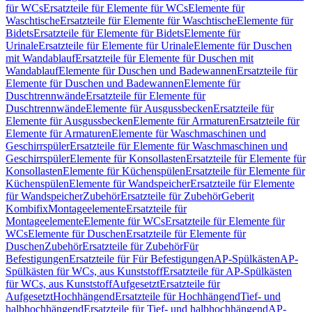
für WCs
Ersatzteile für Elemente für WCs
Elemente für
Waschtische
Ersatzteile für Elemente für Waschtische
Elemente für
Bidets
Ersatzteile für Elemente für Bidets
Elemente für
Urinale
Ersatzteile für Elemente für Urinale
Elemente für Duschen
mit Wandablauf
Ersatzteile für Elemente für Duschen mit
Wandablauf
Elemente für Duschen und Badewannen
Ersatzteile für
Elemente für Duschen und Badewannen
Elemente für
Duschtrennwände
Ersatzteile für Elemente für
Duschtrennwände
Elemente für Ausgussbecken
Ersatzteile für
Elemente für Ausgussbecken
Elemente für Armaturen
Ersatzteile für
Elemente für Armaturen
Elemente für Waschmaschinen und
Geschirrspüler
Ersatzteile für Elemente für Waschmaschinen und
Geschirrspüler
Elemente für Konsollasten
Ersatzteile für Elemente für
Konsollasten
Elemente für Küchenspülen
Ersatzteile für Elemente für
Küchenspülen
Elemente für Wandspeicher
Ersatzteile für Elemente
für Wandspeicher
Zubehör
Ersatzteile für Zubehör
Geberit
Kombifix
Montageelemente
Ersatzteile für
Montageelemente
Elemente für WCs
Ersatzteile für Elemente für
WCs
Elemente für Duschen
Ersatzteile für Elemente für
Duschen
Zubehör
Ersatzteile für Zubehör
Für
Befestigungen
Ersatzteile für Für Befestigungen
AP-Spülkästen
AP-
Spülkästen für WCs, aus Kunststoff
Ersatzteile für AP-Spülkästen
für WCs, aus Kunststoff
Aufgesetzt
Ersatzteile für
Aufgesetzt
Hochhängend
Ersatzteile für Hochhängend
Tief- und
halbhochhängend
Ersatzteile für Tief- und halbhochhängend
AP-