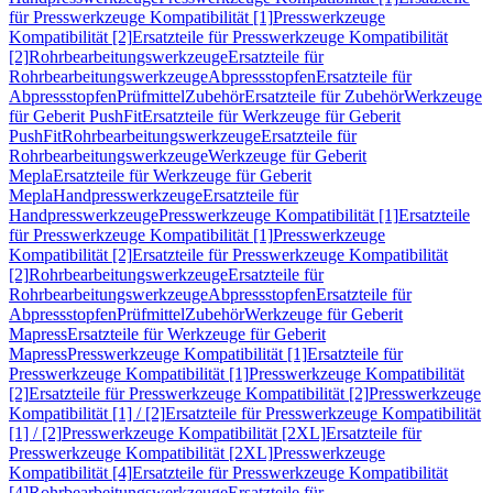
für Presswerkzeuge Kompatibilität [1]
Presswerkzeuge
Kompatibilität [2]
Ersatzteile für Presswerkzeuge Kompatibilität
[2]
Rohrbearbeitungswerkzeuge
Ersatzteile für
Rohrbearbeitungswerkzeuge
Abpressstopfen
Ersatzteile für
Abpressstopfen
Prüfmittel
Zubehör
Ersatzteile für Zubehör
Werkzeuge
für Geberit PushFit
Ersatzteile für Werkzeuge für Geberit
PushFit
Rohrbearbeitungswerkzeuge
Ersatzteile für
Rohrbearbeitungswerkzeuge
Werkzeuge für Geberit
Mepla
Ersatzteile für Werkzeuge für Geberit
Mepla
Handpresswerkzeuge
Ersatzteile für
Handpresswerkzeuge
Presswerkzeuge Kompatibilität [1]
Ersatzteile
für Presswerkzeuge Kompatibilität [1]
Presswerkzeuge
Kompatibilität [2]
Ersatzteile für Presswerkzeuge Kompatibilität
[2]
Rohrbearbeitungswerkzeuge
Ersatzteile für
Rohrbearbeitungswerkzeuge
Abpressstopfen
Ersatzteile für
Abpressstopfen
Prüfmittel
Zubehör
Werkzeuge für Geberit
Mapress
Ersatzteile für Werkzeuge für Geberit
Mapress
Presswerkzeuge Kompatibilität [1]
Ersatzteile für
Presswerkzeuge Kompatibilität [1]
Presswerkzeuge Kompatibilität
[2]
Ersatzteile für Presswerkzeuge Kompatibilität [2]
Presswerkzeuge
Kompatibilität [1] / [2]
Ersatzteile für Presswerkzeuge Kompatibilität
[1] / [2]
Presswerkzeuge Kompatibilität [2XL]
Ersatzteile für
Presswerkzeuge Kompatibilität [2XL]
Presswerkzeuge
Kompatibilität [4]
Ersatzteile für Presswerkzeuge Kompatibilität
[4]
Rohrbearbeitungswerkzeuge
Ersatzteile für