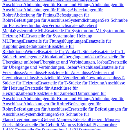
Anschlüsse
Abdichtungen für Rohre und Fittings
Abdichtungen für
Anschlüsse
Abdichtungen für Fittings
Abdeckungen für
Rohre
Abdeckung für Fittings
Befestigungen für
Rohre
Befestigungen für Anschlüsse
Systemdichtungen
Sets Schraube
für Flanschverbindungen
Verbrauchsmaterial
Geberit
Mepla
Systemrohre ML
Ersatzteile für Systemrohre ML
Systemrohre
Heizung ML
Ersatzteile für Systemrohre Heizung
ML
Fittings
Ersatzteile für Fittings
Kupplungen
Ersatzteile für
Kupplungen
Reduktionen
Ersatzteile für
Reduktionen
Winkel
Ersatzteile für Winkel
T-Stücke
Ersatzteile für T-
Stücke
Innenliegende Zirkulation
Übergänge unlösbar
Ersatzteile für
Übergänge unlösbar
Übergänge und Verbindungen, lösbar
Ersatzteile
für Übergänge und Verbindungen, lösbar
Verschlüsse
Ersatzteile für
Verschlüsse
Anschlüsse
Ersatzteile für Anschlüsse
Verteiler mit
Gewindeanschluss
Ersatzteile für Verteiler mit Gewindeanschluss
T-
Stücke für Heizung
Ersatzteile für T-Stücke für Heizung
Anschlüsse
für Heizung
Ersatzteile für Anschlüsse für
Heizung
Zubehör
Ersatzteile für Zubehör
Dämmungen für
Anschlüsse
Abdichtungen für Rohre und Fittings
Abdichtungen für
Anschlüsse
Abdeckungen für Rohre
Befestigungen für
Rohre
Befestigungen für Anschlüsse
Ersatzteile für Befestigungen für
Anschlüsse
Systemdichtungen
Sets Schraube für
Flanschverbindungen
Geberit Mapress Edelstahl
Geberit Mapress
Edelstahl
Ersatzteile für Geberit Mapress Edelstahl
Systemrohre
1.4401
Ersatzteile für Systemrohre 1.4401
Systemrohre