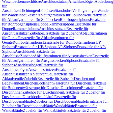
Waschbeckenanschlüsse
Anschlussstutzen
Anschlussbögen
Abdeckung
für
Anschlüsse
Dichtungen
Löthülsen
Standrohre
Verlängerungen
Wandeinb
für Wandeinbaukästen
Ablaufgarnituren für Spülbecken
Ersatzteile
für Ablaufgarnituren für Spülbecken
Rohrbogensiphons
Ersatzteile
für Rohrbogensiphons
Doppelkammersiphons
Ersatzteile für
Doppelkammersiphons
Anschlussstutzen
Ersatzteile für
Anschlussstutzen
Zubehör
Ersatzteile für Zubehör
Ablaufgarnituren
für Geräte
Ersatzteile für Ablaufgarnituren für
Geräte
Rohrbogensiphons
Ersatzteile für Rohrbogensiphons
UP-
Siphons
Ersatzteile für UP-Siphons
AP-Siphons
Ersatzteile für AP-
Siphons
Anschlüsse
Ersatzteile für
Anschlüsse
Zubehör
Ablaufgarnituren für Ausgussbecken
Ersatzteile
für Ablaufgarnituren für Ausgussbecken
Siphons
Ersatzteile für
Siphons
Anschlussbögen
Ersatzteile für
Anschlussbögen
Anschlussstutzen
Ersatzteile für
Anschlussstutzen
Ablaufventile
Ersatzteile für
Ablaufventile
Zubehör
Ersatzteile für Zubehör
Duschen und
Badewannen
Duschen
Bodenentwässerung für Duschen
Ersatzteile
für Bodenentwässerung für Duschen
Duschrinnen
Ersatzteile für
Duschrinnen
Zubehör für Duschrinnen
Ersatzteile für Zubehör für
Duschrinnen
Duschbodenabläufe
Ersatzteile für
Duschbodenabläufe
Zubehör für Duschbodenabläufe
Ersatzteile für
Zubehör für Duschbodenabläufe
Wandabläufe
Ersatzteile für
Wandabläufe
Zubehör für Wandabläufe
Ersatzteile für Zubehör für