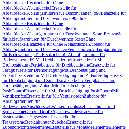
Ablaufdeckel
Ersatzteile für Ohne
Ablaufdeckel
Ablaufdeckel
Ersatzteile für
Ablaufdeckel
Ablaufgarnituren für Duschwannen, d90
Ersatzteile für
Ablaufgarnituren für Duschwannen, d90
Ohne
Ablaufdeckel
Ersatzteile für Ohne
Ablaufdeckel
Ablaufdeckel
Ersatzteile für
Ablaufdeckel
Ablaufgarnituren für Duschwannen Sestra
Ersatzteile
für Ablaufgarnituren für Duschwannen Sestra
Ohne
Ablaufdeckel
Ersatzteile für Ohne Ablaufdeckel
Zubehör für
Ablaufgarnituren für Duschwannen
Ventilstopfen
Ablaufgarnituren
für Badewannen, d52
Ersatzteile für Ablaufgarnituren für
Badewannen, d52
Mit Drehbetätigung
Ersatzteile für Mit
Drehbetätigung
Fertigbausets für Drehbetätigung
Ersatzteile für
Fertigbausets für Drehbetätigung
Mit Drehbetätigung und
Zulauf
Ersatzteile für Mit Drehbetätigung und Zulauf
Fertigbausets
für Drehbetätigung und Zulauf
Ersatzteile für Fertigbausets für
Drehbetätigung und Zulauf
Mit Druckbetätigung
PushControl
Ersatzteile für Mit Druckbetätigung PushControl
Mit
Ventilstopfen
Ersatzteile für Mit Ventilstopfen
Zubehör für
Ablaufgarnituren für
Badewannen
Anschlusssets
Wasseranschlüsse
Installations- und
Spülsysteme
Geberit Duofix
Systemwände
Ersatzteile für
Systemwände
Tragsysteme
Ersatzteile für
Tragsysteme
Beplankungen
Zubehör
Ersatzteile für
Zubehör
Montageelemente
Ersatzteile für Montageelemente
Elemente