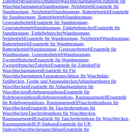
Zubehör
Steckdosen
Armaturen
Waschtischarmaturen
Ersatzteile für
Waschtischarmaturen
Standmontage, Netzbetrieb
Ersatzteile für
Standmontage, Netzbetrieb
Standmontage, Batteriebetrieb
Ersatzteile
für Standmontage, Batteriebetrieb
Standmontage,
Generatorbetrieb
Ersatzteile für Standmontage,
Generatorbetrieb
Standmontage, Einhebelmischer
Ersatzteile für
Standmontage, Einhebelmischer
Wandmontage,
Netzbetrieb
Ersatzteile für Wandmontage, Netzbetrieb
Wandmontage,
Batteriebetrieb
Ersatzteile für Wandmontage,
Batteriebetrieb
Wandmontage, Generatorbetrieb
Ersatzteile für
Wandmontage, Generatorbetrieb
Wandmontage,
Zweigriffmischer
Ersatzteile für Wandmontage,
Zweigriffmischer
Zubehör
Ersatzteile für Zubehör
Für
Waschtischarmaturen
Ersatzteile für Für
Waschtischarmaturen
Apparateanschlüsse für Waschplatz,
Spülbecken, Geräte und Ausgussbecken
Ablaufgarnituren für
Waschbecken
Ersatzteile für Ablaufgarnituren für
Waschbecken
Rohrbogensiphons
Ersatzteile für
Rohrbogensiphons
Rohrbogensiphons, Raumsparmodell
Ersatzteile
für Rohrbogensiphons, Raumsparmodell
Tauchrohrsiphons für
Waschbecken
Ersatzteile für Tauchrohrsiphons für
Waschbecken
Tauchrohrsiphons für Waschbecken,
Raumsparmodell
Ersatzteile für Tauchrohrsiphons für Waschbecken,
Raumsparmodell
UP-Siphons
Ersatzteile für UP-
Siphons
Waschbeckenanschlüsse
Ersatzteile für