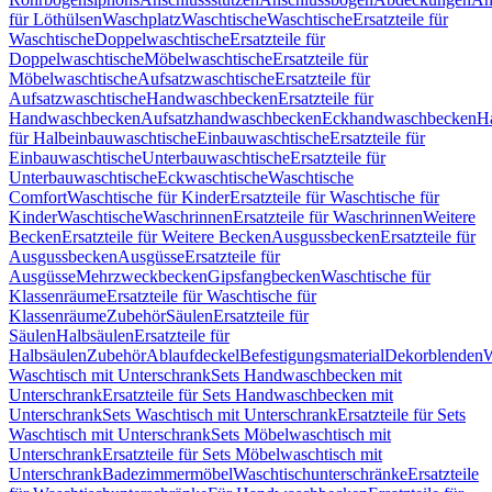
für Löthülsen
Waschplatz
Waschtische
Waschtische
Ersatzteile für
Waschtische
Doppelwaschtische
Ersatzteile für
Doppelwaschtische
Möbelwaschtische
Ersatzteile für
Möbelwaschtische
Aufsatzwaschtische
Ersatzteile für
Aufsatzwaschtische
Handwaschbecken
Ersatzteile für
Handwaschbecken
Aufsatzhandwaschbecken
Eckhandwaschbecken
H
für Halbeinbauwaschtische
Einbauwaschtische
Ersatzteile für
Einbauwaschtische
Unterbauwaschtische
Ersatzteile für
Unterbauwaschtische
Eckwaschtische
Waschtische
Comfort
Waschtische für Kinder
Ersatzteile für Waschtische für
Kinder
Waschtische
Waschrinnen
Ersatzteile für Waschrinnen
Weitere
Becken
Ersatzteile für Weitere Becken
Ausgussbecken
Ersatzteile für
Ausgussbecken
Ausgüsse
Ersatzteile für
Ausgüsse
Mehrzweckbecken
Gipsfangbecken
Waschtische für
Klassenräume
Ersatzteile für Waschtische für
Klassenräume
Zubehör
Säulen
Ersatzteile für
Säulen
Halbsäulen
Ersatzteile für
Halbsäulen
Zubehör
Ablaufdeckel
Befestigungsmaterial
Dekorblenden
W
Waschtisch mit Unterschrank
Sets Handwaschbecken mit
Unterschrank
Ersatzteile für Sets Handwaschbecken mit
Unterschrank
Sets Waschtisch mit Unterschrank
Ersatzteile für Sets
Waschtisch mit Unterschrank
Sets Möbelwaschtisch mit
Unterschrank
Ersatzteile für Sets Möbelwaschtisch mit
Unterschrank
Badezimmermöbel
Waschtischunterschränke
Ersatzteile