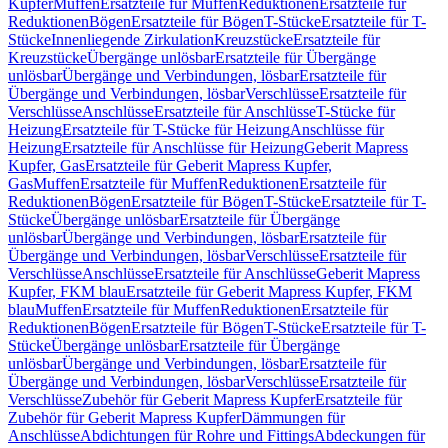
Kupfer
Muffen
Ersatzteile für Muffen
Reduktionen
Ersatzteile für
Reduktionen
Bögen
Ersatzteile für Bögen
T-Stücke
Ersatzteile für T-
Stücke
Innenliegende Zirkulation
Kreuzstücke
Ersatzteile für
Kreuzstücke
Übergänge unlösbar
Ersatzteile für Übergänge
unlösbar
Übergänge und Verbindungen, lösbar
Ersatzteile für
Übergänge und Verbindungen, lösbar
Verschlüsse
Ersatzteile für
Verschlüsse
Anschlüsse
Ersatzteile für Anschlüsse
T-Stücke für
Heizung
Ersatzteile für T-Stücke für Heizung
Anschlüsse für
Heizung
Ersatzteile für Anschlüsse für Heizung
Geberit Mapress
Kupfer, Gas
Ersatzteile für Geberit Mapress Kupfer,
Gas
Muffen
Ersatzteile für Muffen
Reduktionen
Ersatzteile für
Reduktionen
Bögen
Ersatzteile für Bögen
T-Stücke
Ersatzteile für T-
Stücke
Übergänge unlösbar
Ersatzteile für Übergänge
unlösbar
Übergänge und Verbindungen, lösbar
Ersatzteile für
Übergänge und Verbindungen, lösbar
Verschlüsse
Ersatzteile für
Verschlüsse
Anschlüsse
Ersatzteile für Anschlüsse
Geberit Mapress
Kupfer, FKM blau
Ersatzteile für Geberit Mapress Kupfer, FKM
blau
Muffen
Ersatzteile für Muffen
Reduktionen
Ersatzteile für
Reduktionen
Bögen
Ersatzteile für Bögen
T-Stücke
Ersatzteile für T-
Stücke
Übergänge unlösbar
Ersatzteile für Übergänge
unlösbar
Übergänge und Verbindungen, lösbar
Ersatzteile für
Übergänge und Verbindungen, lösbar
Verschlüsse
Ersatzteile für
Verschlüsse
Zubehör für Geberit Mapress Kupfer
Ersatzteile für
Zubehör für Geberit Mapress Kupfer
Dämmungen für
Anschlüsse
Abdichtungen für Rohre und Fittings
Abdeckungen für