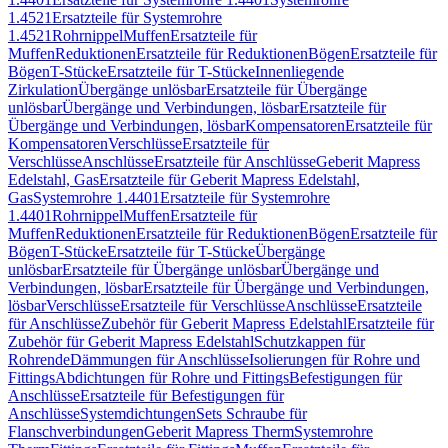
1.4521
Ersatzteile für Systemrohre
1.4521
Rohrnippel
Muffen
Ersatzteile für
Muffen
Reduktionen
Ersatzteile für Reduktionen
Bögen
Ersatzteile für
Bögen
T-Stücke
Ersatzteile für T-Stücke
Innenliegende
Zirkulation
Übergänge unlösbar
Ersatzteile für Übergänge
unlösbar
Übergänge und Verbindungen, lösbar
Ersatzteile für
Übergänge und Verbindungen, lösbar
Kompensatoren
Ersatzteile für
Kompensatoren
Verschlüsse
Ersatzteile für
Verschlüsse
Anschlüsse
Ersatzteile für Anschlüsse
Geberit Mapress
Edelstahl, Gas
Ersatzteile für Geberit Mapress Edelstahl,
Gas
Systemrohre 1.4401
Ersatzteile für Systemrohre
1.4401
Rohrnippel
Muffen
Ersatzteile für
Muffen
Reduktionen
Ersatzteile für Reduktionen
Bögen
Ersatzteile für
Bögen
T-Stücke
Ersatzteile für T-Stücke
Übergänge
unlösbar
Ersatzteile für Übergänge unlösbar
Übergänge und
Verbindungen, lösbar
Ersatzteile für Übergänge und Verbindungen,
lösbar
Verschlüsse
Ersatzteile für Verschlüsse
Anschlüsse
Ersatzteile
für Anschlüsse
Zubehör für Geberit Mapress Edelstahl
Ersatzteile für
Zubehör für Geberit Mapress Edelstahl
Schutzkappen für
Rohrende
Dämmungen für Anschlüsse
Isolierungen für Rohre und
Fittings
Abdichtungen für Rohre und Fittings
Befestigungen für
Anschlüsse
Ersatzteile für Befestigungen für
Anschlüsse
Systemdichtungen
Sets Schraube für
Flanschverbindungen
Geberit Mapress Therm
Systemrohre