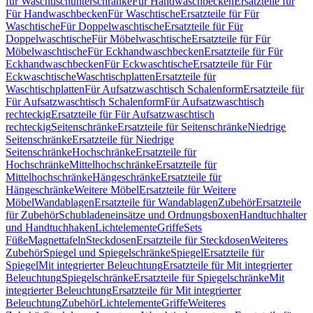
für Waschtischunterschränke
Für Handwaschbecken
Ersatzteile für
Für Handwaschbecken
Für Waschtische
Ersatzteile für Für
Waschtische
Für Doppelwaschtische
Ersatzteile für Für
Doppelwaschtische
Für Möbelwaschtische
Ersatzteile für Für
Möbelwaschtische
Für Eckhandwaschbecken
Ersatzteile für Für
Eckhandwaschbecken
Für Eckwaschtische
Ersatzteile für Für
Eckwaschtische
Waschtischplatten
Ersatzteile für
Waschtischplatten
Für Aufsatzwaschtisch Schalenform
Ersatzteile für
Für Aufsatzwaschtisch Schalenform
Für Aufsatzwaschtisch
rechteckig
Ersatzteile für Für Aufsatzwaschtisch
rechteckig
Seitenschränke
Ersatzteile für Seitenschränke
Niedrige
Seitenschränke
Ersatzteile für Niedrige
Seitenschränke
Hochschränke
Ersatzteile für
Hochschränke
Mittelhochschränke
Ersatzteile für
Mittelhochschränke
Hängeschränke
Ersatzteile für
Hängeschränke
Weitere Möbel
Ersatzteile für Weitere
Möbel
Wandablagen
Ersatzteile für Wandablagen
Zubehör
Ersatzteile
für Zubehör
Schubladeneinsätze und Ordnungsboxen
Handtuchhalter
und Handtuchhaken
Lichtelemente
Griffe
Sets
Füße
Magnettafeln
Steckdosen
Ersatzteile für Steckdosen
Weiteres
Zubehör
Spiegel und Spiegelschränke
Spiegel
Ersatzteile für
Spiegel
Mit integrierter Beleuchtung
Ersatzteile für Mit integrierter
Beleuchtung
Spiegelschränke
Ersatzteile für Spiegelschränke
Mit
integrierter Beleuchtung
Ersatzteile für Mit integrierter
Beleuchtung
Zubehör
Lichtelemente
Griffe
Weiteres