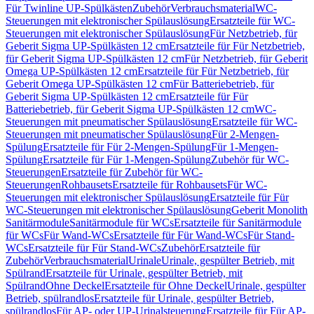
Für Twinline UP-Spülkästen
Zubehör
Verbrauchsmaterial
WC-
Steuerungen mit elektronischer Spülauslösung
Ersatzteile für WC-
Steuerungen mit elektronischer Spülauslösung
Für Netzbetrieb, für
Geberit Sigma UP-Spülkästen 12 cm
Ersatzteile für Für Netzbetrieb,
für Geberit Sigma UP-Spülkästen 12 cm
Für Netzbetrieb, für Geberit
Omega UP-Spülkästen 12 cm
Ersatzteile für Für Netzbetrieb, für
Geberit Omega UP-Spülkästen 12 cm
Für Batteriebetrieb, für
Geberit Sigma UP-Spülkästen 12 cm
Ersatzteile für Für
Batteriebetrieb, für Geberit Sigma UP-Spülkästen 12 cm
WC-
Steuerungen mit pneumatischer Spülauslösung
Ersatzteile für WC-
Steuerungen mit pneumatischer Spülauslösung
Für 2-Mengen-
Spülung
Ersatzteile für Für 2-Mengen-Spülung
Für 1-Mengen-
Spülung
Ersatzteile für Für 1-Mengen-Spülung
Zubehör für WC-
Steuerungen
Ersatzteile für Zubehör für WC-
Steuerungen
Rohbausets
Ersatzteile für Rohbausets
Für WC-
Steuerungen mit elektronischer Spülauslösung
Ersatzteile für Für
WC-Steuerungen mit elektronischer Spülauslösung
Geberit Monolith
Sanitärmodule
Sanitärmodule für WCs
Ersatzteile für Sanitärmodule
für WCs
Für Wand-WCs
Ersatzteile für Für Wand-WCs
Für Stand-
WCs
Ersatzteile für Für Stand-WCs
Zubehör
Ersatzteile für
Zubehör
Verbrauchsmaterial
Urinale
Urinale, gespülter Betrieb, mit
Spülrand
Ersatzteile für Urinale, gespülter Betrieb, mit
Spülrand
Ohne Deckel
Ersatzteile für Ohne Deckel
Urinale, gespülter
Betrieb, spülrandlos
Ersatzteile für Urinale, gespülter Betrieb,
spülrandlos
Für AP- oder UP-Urinalsteuerung
Ersatzteile für Für AP-