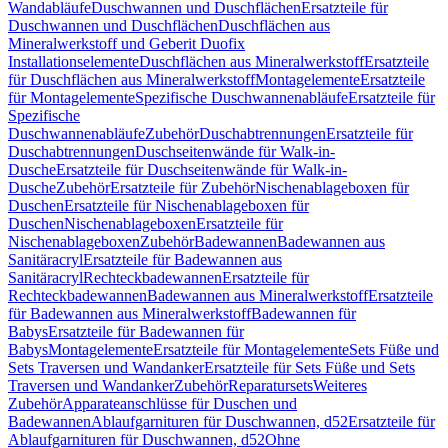
Wandabläufe
Duschwannen und Duschflächen
Ersatzteile für
Duschwannen und Duschflächen
Duschflächen aus
Mineralwerkstoff und Geberit Duofix
Installationselemente
Duschflächen aus Mineralwerkstoff
Ersatzteile
für Duschflächen aus Mineralwerkstoff
Montagelemente
Ersatzteile
für Montagelemente
Spezifische Duschwannenabläufe
Ersatzteile für
Spezifische
Duschwannenabläufe
Zubehör
Duschabtrennungen
Ersatzteile für
Duschabtrennungen
Duschseitenwände für Walk-in-
Dusche
Ersatzteile für Duschseitenwände für Walk-in-
Dusche
Zubehör
Ersatzteile für Zubehör
Nischenablageboxen für
Duschen
Ersatzteile für Nischenablageboxen für
Duschen
Nischenablageboxen
Ersatzteile für
Nischenablageboxen
Zubehör
Badewannen
Badewannen aus
Sanitäracryl
Ersatzteile für Badewannen aus
Sanitäracryl
Rechteckbadewannen
Ersatzteile für
Rechteckbadewannen
Badewannen aus Mineralwerkstoff
Ersatzteile
für Badewannen aus Mineralwerkstoff
Badewannen für
Babys
Ersatzteile für Badewannen für
Babys
Montagelemente
Ersatzteile für Montagelemente
Sets Füße und
Sets Traversen und Wandanker
Ersatzteile für Sets Füße und Sets
Traversen und Wandanker
Zubehör
Reparatursets
Weiteres
Zubehör
Apparateanschlüsse für Duschen und
Badewannen
Ablaufgarnituren für Duschwannen, d52
Ersatzteile für
Ablaufgarnituren für Duschwannen, d52
Ohne