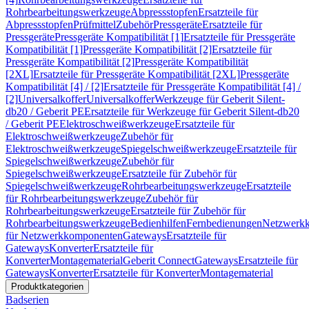
Rohrbearbeitungswerkzeuge
Abpressstopfen
Ersatzteile für
Abpressstopfen
Prüfmittel
Zubehör
Pressgeräte
Ersatzteile für
Pressgeräte
Pressgeräte Kompatibilität [1]
Ersatzteile für Pressgeräte
Kompatibilität [1]
Pressgeräte Kompatibilität [2]
Ersatzteile für
Pressgeräte Kompatibilität [2]
Pressgeräte Kompatibilität
[2XL]
Ersatzteile für Pressgeräte Kompatibilität [2XL]
Pressgeräte
Kompatibilität [4] / [2]
Ersatzteile für Pressgeräte Kompatibilität [4] /
[2]
Universalkoffer
Universalkoffer
Werkzeuge für Geberit Silent-
db20 / Geberit PE
Ersatzteile für Werkzeuge für Geberit Silent-db20
/ Geberit PE
Elektroschweißwerkzeuge
Ersatzteile für
Elektroschweißwerkzeuge
Zubehör für
Elektroschweißwerkzeuge
Spiegelschweißwerkzeuge
Ersatzteile für
Spiegelschweißwerkzeuge
Zubehör für
Spiegelschweißwerkzeuge
Ersatzteile für Zubehör für
Spiegelschweißwerkzeuge
Rohrbearbeitungswerkzeuge
Ersatzteile
für Rohrbearbeitungswerkzeuge
Zubehör für
Rohrbearbeitungswerkzeuge
Ersatzteile für Zubehör für
Rohrbearbeitungswerkzeuge
Bedienhilfen
Fernbedienungen
Netzwerk
für Netzwerkkomponenten
Gateways
Ersatzteile für
Gateways
Konverter
Ersatzteile für
Konverter
Montagematerial
Geberit Connect
Gateways
Ersatzteile für
Gateways
Konverter
Ersatzteile für Konverter
Montagematerial
Produktkategorien
Badserien