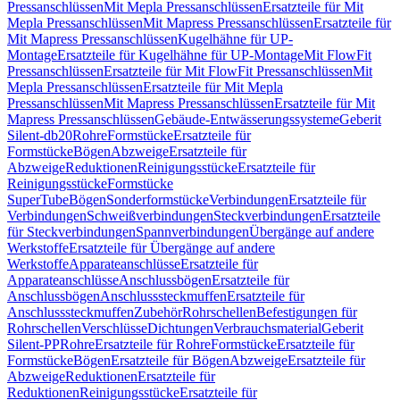
Pressanschlüssen
Mit Mepla Pressanschlüssen
Ersatzteile für Mit
Mepla Pressanschlüssen
Mit Mapress Pressanschlüssen
Ersatzteile für
Mit Mapress Pressanschlüssen
Kugelhähne für UP-
Montage
Ersatzteile für Kugelhähne für UP-Montage
Mit FlowFit
Pressanschlüssen
Ersatzteile für Mit FlowFit Pressanschlüssen
Mit
Mepla Pressanschlüssen
Ersatzteile für Mit Mepla
Pressanschlüssen
Mit Mapress Pressanschlüssen
Ersatzteile für Mit
Mapress Pressanschlüssen
Gebäude-Entwässerungssysteme
Geberit
Silent-db20
Rohre
Formstücke
Ersatzteile für
Formstücke
Bögen
Abzweige
Ersatzteile für
Abzweige
Reduktionen
Reinigungsstücke
Ersatzteile für
Reinigungsstücke
Formstücke
SuperTube
Bögen
Sonderformstücke
Verbindungen
Ersatzteile für
Verbindungen
Schweißverbindungen
Steckverbindungen
Ersatzteile
für Steckverbindungen
Spannverbindungen
Übergänge auf andere
Werkstoffe
Ersatzteile für Übergänge auf andere
Werkstoffe
Apparateanschlüsse
Ersatzteile für
Apparateanschlüsse
Anschlussbögen
Ersatzteile für
Anschlussbögen
Anschlusssteckmuffen
Ersatzteile für
Anschlusssteckmuffen
Zubehör
Rohrschellen
Befestigungen für
Rohrschellen
Verschlüsse
Dichtungen
Verbrauchsmaterial
Geberit
Silent-PP
Rohre
Ersatzteile für Rohre
Formstücke
Ersatzteile für
Formstücke
Bögen
Ersatzteile für Bögen
Abzweige
Ersatzteile für
Abzweige
Reduktionen
Ersatzteile für
Reduktionen
Reinigungsstücke
Ersatzteile für