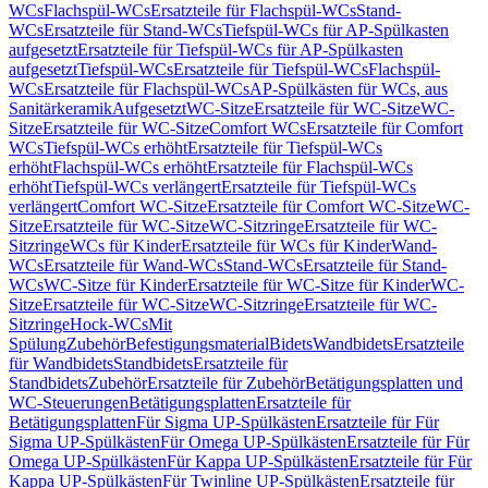
WCs
Flachspül-WCs
Ersatzteile für Flachspül-WCs
Stand-
WCs
Ersatzteile für Stand-WCs
Tiefspül-WCs für AP-Spülkasten
aufgesetzt
Ersatzteile für Tiefspül-WCs für AP-Spülkasten
aufgesetzt
Tiefspül-WCs
Ersatzteile für Tiefspül-WCs
Flachspül-
WCs
Ersatzteile für Flachspül-WCs
AP-Spülkästen für WCs, aus
Sanitärkeramik
Aufgesetzt
WC-Sitze
Ersatzteile für WC-Sitze
WC-
Sitze
Ersatzteile für WC-Sitze
Comfort WCs
Ersatzteile für Comfort
WCs
Tiefspül-WCs erhöht
Ersatzteile für Tiefspül-WCs
erhöht
Flachspül-WCs erhöht
Ersatzteile für Flachspül-WCs
erhöht
Tiefspül-WCs verlängert
Ersatzteile für Tiefspül-WCs
verlängert
Comfort WC-Sitze
Ersatzteile für Comfort WC-Sitze
WC-
Sitze
Ersatzteile für WC-Sitze
WC-Sitzringe
Ersatzteile für WC-
Sitzringe
WCs für Kinder
Ersatzteile für WCs für Kinder
Wand-
WCs
Ersatzteile für Wand-WCs
Stand-WCs
Ersatzteile für Stand-
WCs
WC-Sitze für Kinder
Ersatzteile für WC-Sitze für Kinder
WC-
Sitze
Ersatzteile für WC-Sitze
WC-Sitzringe
Ersatzteile für WC-
Sitzringe
Hock-WCs
Mit
Spülung
Zubehör
Befestigungsmaterial
Bidets
Wandbidets
Ersatzteile
für Wandbidets
Standbidets
Ersatzteile für
Standbidets
Zubehör
Ersatzteile für Zubehör
Betätigungsplatten und
WC-Steuerungen
Betätigungsplatten
Ersatzteile für
Betätigungsplatten
Für Sigma UP-Spülkästen
Ersatzteile für Für
Sigma UP-Spülkästen
Für Omega UP-Spülkästen
Ersatzteile für Für
Omega UP-Spülkästen
Für Kappa UP-Spülkästen
Ersatzteile für Für
Kappa UP-Spülkästen
Für Twinline UP-Spülkästen
Ersatzteile für