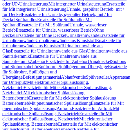
oder UP-Urinalsteuerung
Mit integrierter Urinalsteuerung
Ersatzteile
für Mit integrierter Urinalsteuerung
Urinale, gespülter Betrieb, mit /
für Deckel
Ersatzteile für Urinale, gespülter Betrieb, mit / für
Deckel
Spülrandlos
Ersatzteile für Spülrandlos
Mit
Spülrand
Ersatzteile für Mit Spülrand
Urinale, wasserloser
Betrieb
Ersatzteile für Urinale, wasserloser Betrieb
Ohne
Deckel
Ersatzteile für Ohne Deckel
Urinaltrennwände
Ersatzteile für
Urinaltrennwände
Urinaltrennwände aus Kunststoff
Ersatzteile für
Urinaltrennwände aus Kunststoff
Urinaltrennwände aus
Glas
Ersatzteile für Urinaltrennwände aus Glas
Urinaltrennwände aus
Sanitärkeramik
Ersatzteile für Urinaltrennwände aus
Sanitärkeramik
Zubehör
Ersatzteile für Zubehör
Urinaldeckel
Siphons
und Siphonzubehör
Spülrohre, Spülbögen und Übergänge
Ersatzteile
für Spülrohre, Spülbögen und
Übergänge
Befestigungsmaterial
Ablaufventile
Spülverteiler
Apparatean
für Unterputz
Mit elektronischer Spülauslösung,
Netzbetrieb
Ersatzteile für Mit elektronischer Spülauslösung,
Netzbetrieb
Mit elektronischer Spülauslösung,
Batteriebetrieb
Ersatzteile für Mit elektronischer Spülauslösung,
Batteriebetrieb
Mit pneumatischer Spülauslösung
Ersatzteile für Mit
pneumatischer Spülauslösung
Aufputz
Ersatzteile für Aufputz
Mit
elektronischer Spülauslösung, Netzbetrieb
Ersatzteile für Mit
elektronischer Spülauslösung, Netzbetrieb
Mit elektronischer
Spülauslösung, Batteriebetrieb
Ersatzteile für Mit elektronischer
Spülauslösung, Batteriebetrieb
Zubehör
Ersatzteile für