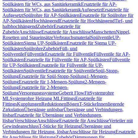
Spülkästen für WCs, aus Sanitärkeramik
Ersatzteile für AP-
Spülkästen für WCs, aus Sanitärkeramik
Aufgesetzt
Ersatzteile für
Aufgesetzt
Spülrohre für AP-Spülkästen
Ersatzteile für Spülrohre für
AP-Spülkästen
Hochhängend
Ersatzteile für Hochhängend
Tief- und
halbhochhängend
Zubehör
Ersatzteile für
Zubehör
Anschlüsse
Ersatzteile für Anschlüsse
Manschetten
Nippel,
Rosetten und Staueinsätze
Verbrauchsmaterial
Spülventile
UP-
Spülkästen
Sigma UP-Spülkästen
Ersatzteile für Sigma UP-
Spülkästen
Spülrohre
Zubehör
Füll- und
Spülventile
Füllventile
Ersatzteile für Füllventile
Füllventile für AP-
Spülkästen
Ersatzteile für Füllventile für AP-Spülkästen
Füllventile
für UP-Spülkästen
Ersatzteile für Füllventile für UP-
Spülkästen
Spülventile
Ersatzteile für Spülventile
Spül-Stopp-
Spülung
Ersatzteile für Spül-Stopp-Spülung
1-Mengen-
Spülung
Ersatzteile für 1-Mengen-Spülung
2-Mengen-
Spülung
Ersatzteile für 2-Mengen-
Spülung
Versorgungssysteme
Geberit FlowFit
Systemrohre
ML
Systemrohre Heizung ML
Fittings
Ersatzteile für
Fittings
Kupplungen
Reduktionen
Bögen
T-Stücke
Innenliegende
Zirkulation
Übergänge unlösbar
Übergänge und Verbindungen,
lösbar
Ersatzteile für Übergänge und Verbindungen,
lösbar
Verschlüsse
Anschlüsse
Ersatzteile für Anschlüsse
Verteiler mit
Gewindeanschluss
T-Stücke für Heizung
Übergänge und
Verbindungen für Heizung, lösbar
Anschlüsse für Heizung
Ersatzteile
für Anschlüsse für Heizung
Zubehör
Dämmungen für