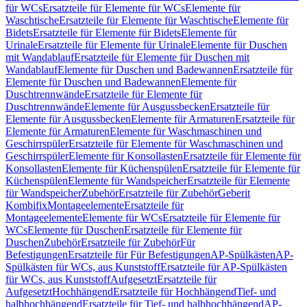
für WCs
Ersatzteile für Elemente für WCs
Elemente für
Waschtische
Ersatzteile für Elemente für Waschtische
Elemente für
Bidets
Ersatzteile für Elemente für Bidets
Elemente für
Urinale
Ersatzteile für Elemente für Urinale
Elemente für Duschen
mit Wandablauf
Ersatzteile für Elemente für Duschen mit
Wandablauf
Elemente für Duschen und Badewannen
Ersatzteile für
Elemente für Duschen und Badewannen
Elemente für
Duschtrennwände
Ersatzteile für Elemente für
Duschtrennwände
Elemente für Ausgussbecken
Ersatzteile für
Elemente für Ausgussbecken
Elemente für Armaturen
Ersatzteile für
Elemente für Armaturen
Elemente für Waschmaschinen und
Geschirrspüler
Ersatzteile für Elemente für Waschmaschinen und
Geschirrspüler
Elemente für Konsollasten
Ersatzteile für Elemente für
Konsollasten
Elemente für Küchenspülen
Ersatzteile für Elemente für
Küchenspülen
Elemente für Wandspeicher
Ersatzteile für Elemente
für Wandspeicher
Zubehör
Ersatzteile für Zubehör
Geberit
Kombifix
Montageelemente
Ersatzteile für
Montageelemente
Elemente für WCs
Ersatzteile für Elemente für
WCs
Elemente für Duschen
Ersatzteile für Elemente für
Duschen
Zubehör
Ersatzteile für Zubehör
Für
Befestigungen
Ersatzteile für Für Befestigungen
AP-Spülkästen
AP-
Spülkästen für WCs, aus Kunststoff
Ersatzteile für AP-Spülkästen
für WCs, aus Kunststoff
Aufgesetzt
Ersatzteile für
Aufgesetzt
Hochhängend
Ersatzteile für Hochhängend
Tief- und
halbhochhängend
Ersatzteile für Tief- und halbhochhängend
AP-