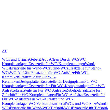
AT
WCs und Urinale
Geberit AquaClean Dusch-WCs
WC-
Komplettanlagen
Ersatzteile für WC-Komplettanlagen
Wand-
WCs
Ersatzteile für Wand-WCs
Stand-WCs
Ersatzteile für Stand-
WCs
WC-Aufsätze
Ersatzteile für WC-Aufsätze
Für WC-
Keramiken
Ersatzteile für Für WC-
Keramiken
Designplatten
Ersatzteile für Designplatten
Für WC-
Komplettanlagen
Ersatzteile für Für WC-Komplettanlagen
Für WC-
Aufsätze
Ersatzteile für Für WC-Aufsätze
Zubehör
Ersatzteile für
Zubehör
Für WC-Komplettanlagen
Für WC-Aufsätze
Ersatzteile für
Für WC-Aufsätze
Für WC-Aufsätze und WC-
Komplettanlagen
WCs
Verbrauchsmaterial
WCs und WC-Sitze
Wand-
WCs
Ersatzteile für Wand-WCs
Tiefspül-WCs
Ersatzteile für Tiefspül-