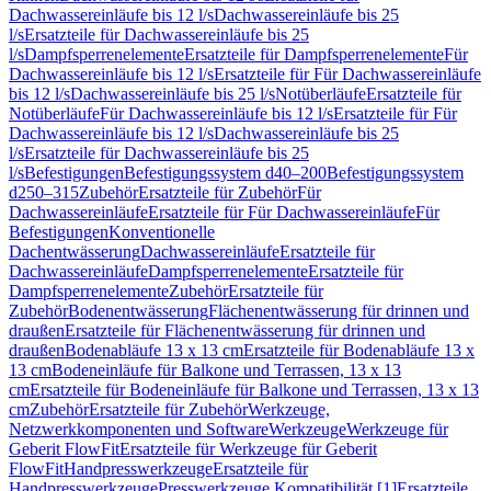
Dachwassereinläufe bis 12 l/s
Dachwassereinläufe bis 25
l/s
Ersatzteile für Dachwassereinläufe bis 25
l/s
Dampfsperrenelemente
Ersatzteile für Dampfsperrenelemente
Für
Dachwassereinläufe bis 12 l/s
Ersatzteile für Für Dachwassereinläufe
bis 12 l/s
Dachwassereinläufe bis 25 l/s
Notüberläufe
Ersatzteile für
Notüberläufe
Für Dachwassereinläufe bis 12 l/s
Ersatzteile für Für
Dachwassereinläufe bis 12 l/s
Dachwassereinläufe bis 25
l/s
Ersatzteile für Dachwassereinläufe bis 25
l/s
Befestigungen
Befestigungssystem d40–200
Befestigungssystem
d250–315
Zubehör
Ersatzteile für Zubehör
Für
Dachwassereinläufe
Ersatzteile für Für Dachwassereinläufe
Für
Befestigungen
Konventionelle
Dachentwässerung
Dachwassereinläufe
Ersatzteile für
Dachwassereinläufe
Dampfsperrenelemente
Ersatzteile für
Dampfsperrenelemente
Zubehör
Ersatzteile für
Zubehör
Bodenentwässerung
Flächenentwässerung für drinnen und
draußen
Ersatzteile für Flächenentwässerung für drinnen und
draußen
Bodenabläufe 13 x 13 cm
Ersatzteile für Bodenabläufe 13 x
13 cm
Bodeneinläufe für Balkone und Terrassen, 13 x 13
cm
Ersatzteile für Bodeneinläufe für Balkone und Terrassen, 13 x 13
cm
Zubehör
Ersatzteile für Zubehör
Werkzeuge,
Netzwerkkomponenten und Software
Werkzeuge
Werkzeuge für
Geberit FlowFit
Ersatzteile für Werkzeuge für Geberit
FlowFit
Handpresswerkzeuge
Ersatzteile für
Handpresswerkzeuge
Presswerkzeuge Kompatibilität [1]
Ersatzteile