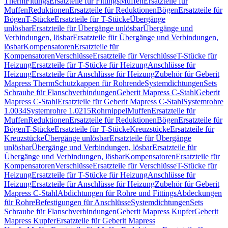
Therm
Fittings
Ersatzteile für Fittings
Muffen
Ersatzteile für
Muffen
Reduktionen
Ersatzteile für Reduktionen
Bögen
Ersatzteile für
Bögen
T-Stücke
Ersatzteile für T-Stücke
Übergänge
unlösbar
Ersatzteile für Übergänge unlösbar
Übergänge und
Verbindungen, lösbar
Ersatzteile für Übergänge und Verbindungen,
lösbar
Kompensatoren
Ersatzteile für
Kompensatoren
Verschlüsse
Ersatzteile für Verschlüsse
T-Stücke für
Heizung
Ersatzteile für T-Stücke für Heizung
Anschlüsse für
Heizung
Ersatzteile für Anschlüsse für Heizung
Zubehör für Geberit
Mapress Therm
Schutzkappen für Rohrende
Systemdichtungen
Sets
Schraube für Flanschverbindungen
Geberit Mapress C-Stahl
Geberit
Mapress C-Stahl
Ersatzteile für Geberit Mapress C-Stahl
Systemrohre
1.0034
Systemrohre 1.0215
Rohrnippel
Muffen
Ersatzteile für
Muffen
Reduktionen
Ersatzteile für Reduktionen
Bögen
Ersatzteile für
Bögen
T-Stücke
Ersatzteile für T-Stücke
Kreuzstücke
Ersatzteile für
Kreuzstücke
Übergänge unlösbar
Ersatzteile für Übergänge
unlösbar
Übergänge und Verbindungen, lösbar
Ersatzteile für
Übergänge und Verbindungen, lösbar
Kompensatoren
Ersatzteile für
Kompensatoren
Verschlüsse
Ersatzteile für Verschlüsse
T-Stücke für
Heizung
Ersatzteile für T-Stücke für Heizung
Anschlüsse für
Heizung
Ersatzteile für Anschlüsse für Heizung
Zubehör für Geberit
Mapress C-Stahl
Abdichtungen für Rohre und Fittings
Abdeckungen
für Rohre
Befestigungen für Anschlüsse
Systemdichtungen
Sets
Schraube für Flanschverbindungen
Geberit Mapress Kupfer
Geberit
Mapress Kupfer
Ersatzteile für Geberit Mapress