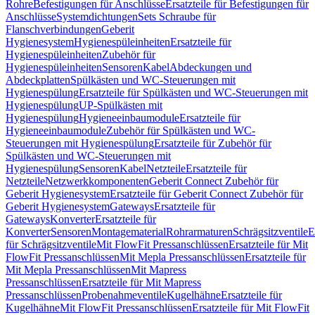
Rohre
Befestigungen für Anschlüsse
Ersatzteile für Befestigungen für
Anschlüsse
Systemdichtungen
Sets Schraube für
Flanschverbindungen
Geberit
Hygienesystem
Hygienespüleinheiten
Ersatzteile für
Hygienespüleinheiten
Zubehör für
Hygienespüleinheiten
Sensoren
Kabel
Abdeckungen und
Abdeckplatten
Spülkästen und WC-Steuerungen mit
Hygienespülung
Ersatzteile für Spülkästen und WC-Steuerungen mit
Hygienespülung
UP-Spülkästen mit
Hygienespülung
Hygieneeinbaumodule
Ersatzteile für
Hygieneeinbaumodule
Zubehör für Spülkästen und WC-
Steuerungen mit Hygienespülung
Ersatzteile für Zubehör für
Spülkästen und WC-Steuerungen mit
Hygienespülung
Sensoren
Kabel
Netzteile
Ersatzteile für
Netzteile
Netzwerkkomponenten
Geberit Connect Zubehör für
Geberit Hygienesystem
Ersatzteile für Geberit Connect Zubehör für
Geberit Hygienesystem
Gateways
Ersatzteile für
Gateways
Konverter
Ersatzteile für
Konverter
Sensoren
Montagematerial
Rohrarmaturen
Schrägsitzventile
E
für Schrägsitzventile
Mit FlowFit Pressanschlüssen
Ersatzteile für Mit
FlowFit Pressanschlüssen
Mit Mepla Pressanschlüssen
Ersatzteile für
Mit Mepla Pressanschlüssen
Mit Mapress
Pressanschlüssen
Ersatzteile für Mit Mapress
Pressanschlüssen
Probenahmeventile
Kugelhähne
Ersatzteile für
Kugelhähne
Mit FlowFit Pressanschlüssen
Ersatzteile für Mit FlowFit