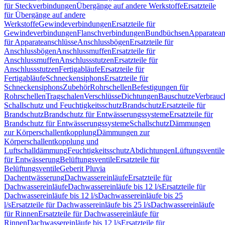
für Steckverbindungen
Übergänge auf andere Werkstoffe
Ersatzteile
für Übergänge auf andere
Werkstoffe
Gewindeverbindungen
Ersatzteile für
Gewindeverbindungen
Flanschverbindungen
Bundbüchsen
Apparatean
für Apparateanschlüsse
Anschlussbögen
Ersatzteile für
Anschlussbögen
Anschlussmuffen
Ersatzteile für
Anschlussmuffen
Anschlussstutzen
Ersatzteile für
Anschlussstutzen
Fertigabläufe
Ersatzteile für
Fertigabläufe
Schneckensiphons
Ersatzteile für
Schneckensiphons
Zubehör
Rohrschellen
Befestigungen für
Rohrschellen
Tragschalen
Verschlüsse
Dichtungen
Bauschutze
Verbrauc
Schallschutz und Feuchtigkeitsschutz
Brandschutz
Ersatzteile für
Brandschutz
Brandschutz für Entwässerungssysteme
Ersatzteile für
Brandschutz für Entwässerungssysteme
Schallschutz
Dämmungen
zur Körperschallentkopplung
Dämmungen zur
Körperschallentkopplung und
Luftschalldämmung
Feuchtigkeitsschutz
Abdichtungen
Lüftungsventile
für Entwässerung
Belüftungsventile
Ersatzteile für
Belüftungsventile
Geberit Pluvia
Dachentwässerung
Dachwassereinläufe
Ersatzteile für
Dachwassereinläufe
Dachwassereinläufe bis 12 l/s
Ersatzteile für
Dachwassereinläufe bis 12 l/s
Dachwassereinläufe bis 25
l/s
Ersatzteile für Dachwassereinläufe bis 25 l/s
Dachwassereinläufe
für Rinnen
Ersatzteile für Dachwassereinläufe für
Rinnen
Dachwassereinläufe bis 12 l/s
Ersatzteile für