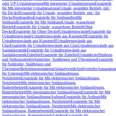
oder UP-Urinalsteuerung
Mit integrierter Urinalsteuerung
Ersatzteile
für Mit integrierter Urinalsteuerung
Urinale, gespülter Betrieb, mit /
für Deckel
Ersatzteile für Urinale, gespülter Betrieb, mit / für
Deckel
Spülrandlos
Ersatzteile für Spülrandlos
Mit
Spülrand
Ersatzteile für Mit Spülrand
Urinale, wasserloser
Betrieb
Ersatzteile für Urinale, wasserloser Betrieb
Ohne
Deckel
Ersatzteile für Ohne Deckel
Urinaltrennwände
Ersatzteile für
Urinaltrennwände
Urinaltrennwände aus Kunststoff
Ersatzteile für
Urinaltrennwände aus Kunststoff
Urinaltrennwände aus
Glas
Ersatzteile für Urinaltrennwände aus Glas
Urinaltrennwände aus
Sanitärkeramik
Ersatzteile für Urinaltrennwände aus
Sanitärkeramik
Zubehör
Ersatzteile für Zubehör
Urinaldeckel
Siphons
und Siphonzubehör
Spülrohre, Spülbögen und Übergänge
Ersatzteile
für Spülrohre, Spülbögen und
Übergänge
Befestigungsmaterial
Ablaufventile
Spülverteiler
Apparatean
für Unterputz
Mit elektronischer Spülauslösung,
Netzbetrieb
Ersatzteile für Mit elektronischer Spülauslösung,
Netzbetrieb
Mit elektronischer Spülauslösung,
Batteriebetrieb
Ersatzteile für Mit elektronischer Spülauslösung,
Batteriebetrieb
Mit pneumatischer Spülauslösung
Ersatzteile für Mit
pneumatischer Spülauslösung
Aufputz
Ersatzteile für Aufputz
Mit
elektronischer Spülauslösung, Netzbetrieb
Ersatzteile für Mit
elektronischer Spülauslösung, Netzbetrieb
Mit elektronischer
Spülauslösung, Batteriebetrieb
Ersatzteile für Mit elektronischer
Spülauslösung, Batteriebetrieb
Zubehör
Ersatzteile für