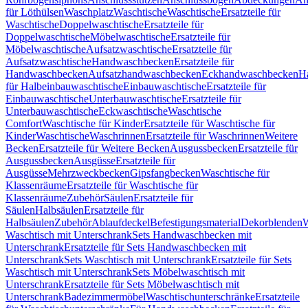
für Löthülsen
Waschplatz
Waschtische
Waschtische
Ersatzteile für
Waschtische
Doppelwaschtische
Ersatzteile für
Doppelwaschtische
Möbelwaschtische
Ersatzteile für
Möbelwaschtische
Aufsatzwaschtische
Ersatzteile für
Aufsatzwaschtische
Handwaschbecken
Ersatzteile für
Handwaschbecken
Aufsatzhandwaschbecken
Eckhandwaschbecken
H
für Halbeinbauwaschtische
Einbauwaschtische
Ersatzteile für
Einbauwaschtische
Unterbauwaschtische
Ersatzteile für
Unterbauwaschtische
Eckwaschtische
Waschtische
Comfort
Waschtische für Kinder
Ersatzteile für Waschtische für
Kinder
Waschtische
Waschrinnen
Ersatzteile für Waschrinnen
Weitere
Becken
Ersatzteile für Weitere Becken
Ausgussbecken
Ersatzteile für
Ausgussbecken
Ausgüsse
Ersatzteile für
Ausgüsse
Mehrzweckbecken
Gipsfangbecken
Waschtische für
Klassenräume
Ersatzteile für Waschtische für
Klassenräume
Zubehör
Säulen
Ersatzteile für
Säulen
Halbsäulen
Ersatzteile für
Halbsäulen
Zubehör
Ablaufdeckel
Befestigungsmaterial
Dekorblenden
W
Waschtisch mit Unterschrank
Sets Handwaschbecken mit
Unterschrank
Ersatzteile für Sets Handwaschbecken mit
Unterschrank
Sets Waschtisch mit Unterschrank
Ersatzteile für Sets
Waschtisch mit Unterschrank
Sets Möbelwaschtisch mit
Unterschrank
Ersatzteile für Sets Möbelwaschtisch mit
Unterschrank
Badezimmermöbel
Waschtischunterschränke
Ersatzteile