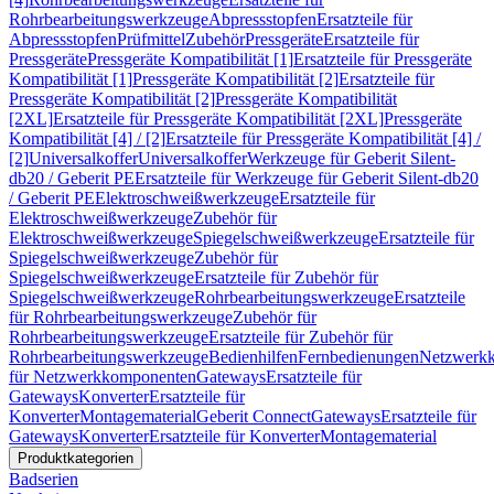
Rohrbearbeitungswerkzeuge
Abpressstopfen
Ersatzteile für
Abpressstopfen
Prüfmittel
Zubehör
Pressgeräte
Ersatzteile für
Pressgeräte
Pressgeräte Kompatibilität [1]
Ersatzteile für Pressgeräte
Kompatibilität [1]
Pressgeräte Kompatibilität [2]
Ersatzteile für
Pressgeräte Kompatibilität [2]
Pressgeräte Kompatibilität
[2XL]
Ersatzteile für Pressgeräte Kompatibilität [2XL]
Pressgeräte
Kompatibilität [4] / [2]
Ersatzteile für Pressgeräte Kompatibilität [4] /
[2]
Universalkoffer
Universalkoffer
Werkzeuge für Geberit Silent-
db20 / Geberit PE
Ersatzteile für Werkzeuge für Geberit Silent-db20
/ Geberit PE
Elektroschweißwerkzeuge
Ersatzteile für
Elektroschweißwerkzeuge
Zubehör für
Elektroschweißwerkzeuge
Spiegelschweißwerkzeuge
Ersatzteile für
Spiegelschweißwerkzeuge
Zubehör für
Spiegelschweißwerkzeuge
Ersatzteile für Zubehör für
Spiegelschweißwerkzeuge
Rohrbearbeitungswerkzeuge
Ersatzteile
für Rohrbearbeitungswerkzeuge
Zubehör für
Rohrbearbeitungswerkzeuge
Ersatzteile für Zubehör für
Rohrbearbeitungswerkzeuge
Bedienhilfen
Fernbedienungen
Netzwerk
für Netzwerkkomponenten
Gateways
Ersatzteile für
Gateways
Konverter
Ersatzteile für
Konverter
Montagematerial
Geberit Connect
Gateways
Ersatzteile für
Gateways
Konverter
Ersatzteile für Konverter
Montagematerial
Produktkategorien
Badserien