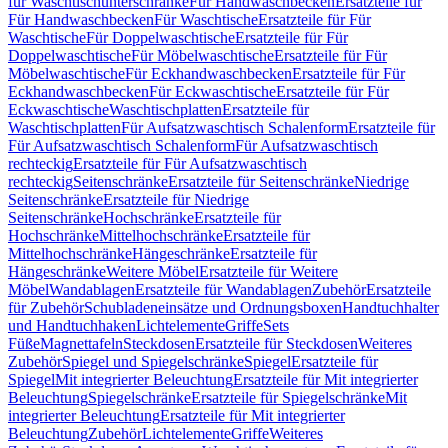
für Waschtischunterschränke
Für Handwaschbecken
Ersatzteile für
Für Handwaschbecken
Für Waschtische
Ersatzteile für Für
Waschtische
Für Doppelwaschtische
Ersatzteile für Für
Doppelwaschtische
Für Möbelwaschtische
Ersatzteile für Für
Möbelwaschtische
Für Eckhandwaschbecken
Ersatzteile für Für
Eckhandwaschbecken
Für Eckwaschtische
Ersatzteile für Für
Eckwaschtische
Waschtischplatten
Ersatzteile für
Waschtischplatten
Für Aufsatzwaschtisch Schalenform
Ersatzteile für
Für Aufsatzwaschtisch Schalenform
Für Aufsatzwaschtisch
rechteckig
Ersatzteile für Für Aufsatzwaschtisch
rechteckig
Seitenschränke
Ersatzteile für Seitenschränke
Niedrige
Seitenschränke
Ersatzteile für Niedrige
Seitenschränke
Hochschränke
Ersatzteile für
Hochschränke
Mittelhochschränke
Ersatzteile für
Mittelhochschränke
Hängeschränke
Ersatzteile für
Hängeschränke
Weitere Möbel
Ersatzteile für Weitere
Möbel
Wandablagen
Ersatzteile für Wandablagen
Zubehör
Ersatzteile
für Zubehör
Schubladeneinsätze und Ordnungsboxen
Handtuchhalter
und Handtuchhaken
Lichtelemente
Griffe
Sets
Füße
Magnettafeln
Steckdosen
Ersatzteile für Steckdosen
Weiteres
Zubehör
Spiegel und Spiegelschränke
Spiegel
Ersatzteile für
Spiegel
Mit integrierter Beleuchtung
Ersatzteile für Mit integrierter
Beleuchtung
Spiegelschränke
Ersatzteile für Spiegelschränke
Mit
integrierter Beleuchtung
Ersatzteile für Mit integrierter
Beleuchtung
Zubehör
Lichtelemente
Griffe
Weiteres