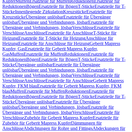
Kupfer
Muffen
Ersatzteile für Muffen
Reduktionen
Ersatzteile für
Reduktionen
Bögen
Ersatzteile für Bögen
T-Stücke
Ersatzteile für T-
Stücke
Innenliegende Zirkulation
Kreuzstücke
Ersatzteile für
Kreuzstücke
Übergänge unlösbar
Ersatzteile für Übergänge
unlösbar
Übergänge und Verbindungen, lösbar
Ersatzteile für
Übergänge und Verbindungen, lösbar
Verschlüsse
Ersatzteile für
Verschlüsse
Anschlüsse
Ersatzteile für Anschlüsse
T-Stücke für
Heizung
Ersatzteile für T-Stücke für Heizung
Anschlüsse für
Heizung
Ersatzteile für Anschlüsse für Heizung
Geberit Mapress
Kupfer, Gas
Ersatzteile für Geberit Mapress Kupfer,
Gas
Muffen
Ersatzteile für Muffen
Reduktionen
Ersatzteile für
Reduktionen
Bögen
Ersatzteile für Bögen
T-Stücke
Ersatzteile für T-
Stücke
Übergänge unlösbar
Ersatzteile für Übergänge
unlösbar
Übergänge und Verbindungen, lösbar
Ersatzteile für
Übergänge und Verbindungen, lösbar
Verschlüsse
Ersatzteile für
Verschlüsse
Anschlüsse
Ersatzteile für Anschlüsse
Geberit Mapress
Kupfer, FKM blau
Ersatzteile für Geberit Mapress Kupfer, FKM
blau
Muffen
Ersatzteile für Muffen
Reduktionen
Ersatzteile für
Reduktionen
Bögen
Ersatzteile für Bögen
T-Stücke
Ersatzteile für T-
Stücke
Übergänge unlösbar
Ersatzteile für Übergänge
unlösbar
Übergänge und Verbindungen, lösbar
Ersatzteile für
Übergänge und Verbindungen, lösbar
Verschlüsse
Ersatzteile für
Verschlüsse
Zubehör für Geberit Mapress Kupfer
Ersatzteile für
Zubehör für Geberit Mapress Kupfer
Dämmungen für
Anschlüsse
Abdichtungen für Rohre und Fittings
Abdeckungen für