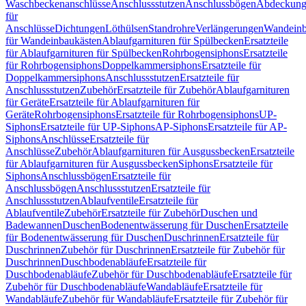
Waschbeckenanschlüsse
Anschlussstutzen
Anschlussbögen
Abdeckung
für
Anschlüsse
Dichtungen
Löthülsen
Standrohre
Verlängerungen
Wandeinb
für Wandeinbaukästen
Ablaufgarnituren für Spülbecken
Ersatzteile
für Ablaufgarnituren für Spülbecken
Rohrbogensiphons
Ersatzteile
für Rohrbogensiphons
Doppelkammersiphons
Ersatzteile für
Doppelkammersiphons
Anschlussstutzen
Ersatzteile für
Anschlussstutzen
Zubehör
Ersatzteile für Zubehör
Ablaufgarnituren
für Geräte
Ersatzteile für Ablaufgarnituren für
Geräte
Rohrbogensiphons
Ersatzteile für Rohrbogensiphons
UP-
Siphons
Ersatzteile für UP-Siphons
AP-Siphons
Ersatzteile für AP-
Siphons
Anschlüsse
Ersatzteile für
Anschlüsse
Zubehör
Ablaufgarnituren für Ausgussbecken
Ersatzteile
für Ablaufgarnituren für Ausgussbecken
Siphons
Ersatzteile für
Siphons
Anschlussbögen
Ersatzteile für
Anschlussbögen
Anschlussstutzen
Ersatzteile für
Anschlussstutzen
Ablaufventile
Ersatzteile für
Ablaufventile
Zubehör
Ersatzteile für Zubehör
Duschen und
Badewannen
Duschen
Bodenentwässerung für Duschen
Ersatzteile
für Bodenentwässerung für Duschen
Duschrinnen
Ersatzteile für
Duschrinnen
Zubehör für Duschrinnen
Ersatzteile für Zubehör für
Duschrinnen
Duschbodenabläufe
Ersatzteile für
Duschbodenabläufe
Zubehör für Duschbodenabläufe
Ersatzteile für
Zubehör für Duschbodenabläufe
Wandabläufe
Ersatzteile für
Wandabläufe
Zubehör für Wandabläufe
Ersatzteile für Zubehör für