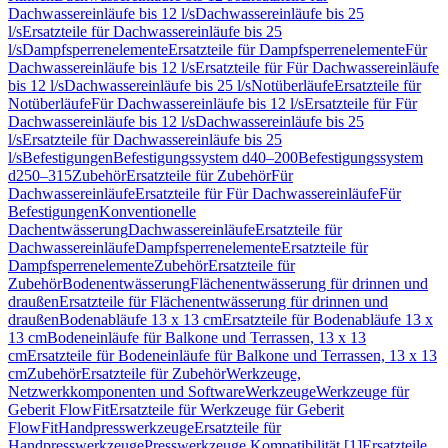
Dachwassereinläufe bis 12 l/s
Dachwassereinläufe bis 25
l/s
Ersatzteile für Dachwassereinläufe bis 25
l/s
Dampfsperrenelemente
Ersatzteile für Dampfsperrenelemente
Für
Dachwassereinläufe bis 12 l/s
Ersatzteile für Für Dachwassereinläufe
bis 12 l/s
Dachwassereinläufe bis 25 l/s
Notüberläufe
Ersatzteile für
Notüberläufe
Für Dachwassereinläufe bis 12 l/s
Ersatzteile für Für
Dachwassereinläufe bis 12 l/s
Dachwassereinläufe bis 25
l/s
Ersatzteile für Dachwassereinläufe bis 25
l/s
Befestigungen
Befestigungssystem d40–200
Befestigungssystem
d250–315
Zubehör
Ersatzteile für Zubehör
Für
Dachwassereinläufe
Ersatzteile für Für Dachwassereinläufe
Für
Befestigungen
Konventionelle
Dachentwässerung
Dachwassereinläufe
Ersatzteile für
Dachwassereinläufe
Dampfsperrenelemente
Ersatzteile für
Dampfsperrenelemente
Zubehör
Ersatzteile für
Zubehör
Bodenentwässerung
Flächenentwässerung für drinnen und
draußen
Ersatzteile für Flächenentwässerung für drinnen und
draußen
Bodenabläufe 13 x 13 cm
Ersatzteile für Bodenabläufe 13 x
13 cm
Bodeneinläufe für Balkone und Terrassen, 13 x 13
cm
Ersatzteile für Bodeneinläufe für Balkone und Terrassen, 13 x 13
cm
Zubehör
Ersatzteile für Zubehör
Werkzeuge,
Netzwerkkomponenten und Software
Werkzeuge
Werkzeuge für
Geberit FlowFit
Ersatzteile für Werkzeuge für Geberit
FlowFit
Handpresswerkzeuge
Ersatzteile für
Handpresswerkzeuge
Presswerkzeuge Kompatibilität [1]
Ersatzteile