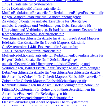
1.4521
Ersatzteile für Systemrohre
1.4521
Rohrnippel
Muffen
Ersatzteile für
Muffen
Reduktionen
Ersatzteile für Reduktionen
Bögen
Ersatzteile für
Bögen
T-Stücke
Ersatzteile für T-Stücke
Innenliegende
Zirkulation
Übergänge unlösbar
Ersatzteile für Übergänge
unlösbar
Übergänge und Verbindungen, lösbar
Ersatzteile für
Übergänge und Verbindungen, lösbar
Kompensatoren
Ersatzteile für
Kompensatoren
Verschlüsse
Ersatzteile für
Verschlüsse
Anschlüsse
Ersatzteile für Anschlüsse
Geberit Mapress
Edelstahl, Gas
Ersatzteile für Geberit Mapress Edelstahl,
Gas
Systemrohre 1.4401
Ersatzteile für Systemrohre
1.4401
Rohrnippel
Muffen
Ersatzteile für
Muffen
Reduktionen
Ersatzteile für Reduktionen
Bögen
Ersatzteile für
Bögen
T-Stücke
Ersatzteile für T-Stücke
Übergänge
unlösbar
Ersatzteile für Übergänge unlösbar
Übergänge und
Verbindungen, lösbar
Ersatzteile für Übergänge und Verbindungen,
lösbar
Verschlüsse
Ersatzteile für Verschlüsse
Anschlüsse
Ersatzteile
für Anschlüsse
Zubehör für Geberit Mapress Edelstahl
Ersatzteile für
Zubehör für Geberit Mapress Edelstahl
Schutzkappen für
Rohrende
Dämmungen für Anschlüsse
Isolierungen für Rohre und
Fittings
Abdichtungen für Rohre und Fittings
Befestigungen für
Anschlüsse
Ersatzteile für Befestigungen für
Anschlüsse
Systemdichtungen
Sets Schraube für
Flanschverbindungen
Geberit Mapress Therm
Systemrohre