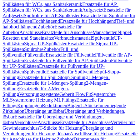
Spülkästen für WCs, aus Sanitärkeramik
Ersatzteile für AP-
Spülkästen für WCs, aus Sanitärkeramik
Aufgesetzt
Ersatzteile für
Aufgesetzt
Spülrohre für AP-Spülkästen
Ersatzteile für Spülrohre für
AP-Spülkästen
Hochhängend
Ersatzteile für Hochhängend
Tief- und
halbhochhängend
Zubehör
Ersatzteile für
Zubehör
Anschlüsse
Ersatzteile für Anschlüsse
Manschetten
Nippel,
Rosetten und Staueinsätze
Verbrauchsmaterial
Spülventile
UP-
Spülkästen
Sigma UP-Spülkästen
Ersatzteile für Sigma UP-
Spülkästen
Spülrohre
Zubehör
Füll- und
Spülventile
Füllventile
Ersatzteile für Füllventile
Füllventile für AP-
Spülkästen
Ersatzteile für Füllventile für AP-Spülkästen
Füllventile
für UP-Spülkästen
Ersatzteile für Füllventile für UP-
Spülkästen
Spülventile
Ersatzteile für Spülventile
Spül-Stopp-
Spülung
Ersatzteile für Spül-Stopp-Spülung
1-Mengen-
Spülung
Ersatzteile für 1-Mengen-Spülung
2-Mengen-
Spülung
Ersatzteile für 2-Mengen-
Spülung
Versorgungssysteme
Geberit FlowFit
Systemrohre
ML
Systemrohre Heizung ML
Fittings
Ersatzteile für
Fittings
Kupplungen
Reduktionen
Bögen
T-Stücke
Innenliegende
Zirkulation
Übergänge unlösbar
Übergänge und Verbindungen,
lösbar
Ersatzteile für Übergänge und Verbindungen,
lösbar
Verschlüsse
Anschlüsse
Ersatzteile für Anschlüsse
Verteiler mit
Gewindeanschluss
T-Stücke für Heizung
Übergänge und
Verbindungen für Heizung, lösbar
Anschlüsse für Heizung
Ersatzteile
für Anschlüsse für Heizung
Zubehör
Dämmungen für