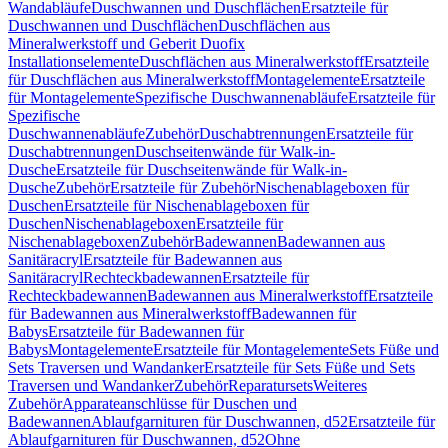
Wandabläufe
Duschwannen und Duschflächen
Ersatzteile für
Duschwannen und Duschflächen
Duschflächen aus
Mineralwerkstoff und Geberit Duofix
Installationselemente
Duschflächen aus Mineralwerkstoff
Ersatzteile
für Duschflächen aus Mineralwerkstoff
Montagelemente
Ersatzteile
für Montagelemente
Spezifische Duschwannenabläufe
Ersatzteile für
Spezifische
Duschwannenabläufe
Zubehör
Duschabtrennungen
Ersatzteile für
Duschabtrennungen
Duschseitenwände für Walk-in-
Dusche
Ersatzteile für Duschseitenwände für Walk-in-
Dusche
Zubehör
Ersatzteile für Zubehör
Nischenablageboxen für
Duschen
Ersatzteile für Nischenablageboxen für
Duschen
Nischenablageboxen
Ersatzteile für
Nischenablageboxen
Zubehör
Badewannen
Badewannen aus
Sanitäracryl
Ersatzteile für Badewannen aus
Sanitäracryl
Rechteckbadewannen
Ersatzteile für
Rechteckbadewannen
Badewannen aus Mineralwerkstoff
Ersatzteile
für Badewannen aus Mineralwerkstoff
Badewannen für
Babys
Ersatzteile für Badewannen für
Babys
Montagelemente
Ersatzteile für Montagelemente
Sets Füße und
Sets Traversen und Wandanker
Ersatzteile für Sets Füße und Sets
Traversen und Wandanker
Zubehör
Reparatursets
Weiteres
Zubehör
Apparateanschlüsse für Duschen und
Badewannen
Ablaufgarnituren für Duschwannen, d52
Ersatzteile für
Ablaufgarnituren für Duschwannen, d52
Ohne