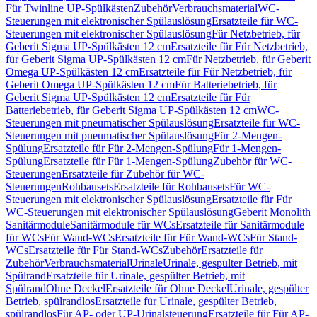
Für Twinline UP-Spülkästen
Zubehör
Verbrauchsmaterial
WC-
Steuerungen mit elektronischer Spülauslösung
Ersatzteile für WC-
Steuerungen mit elektronischer Spülauslösung
Für Netzbetrieb, für
Geberit Sigma UP-Spülkästen 12 cm
Ersatzteile für Für Netzbetrieb,
für Geberit Sigma UP-Spülkästen 12 cm
Für Netzbetrieb, für Geberit
Omega UP-Spülkästen 12 cm
Ersatzteile für Für Netzbetrieb, für
Geberit Omega UP-Spülkästen 12 cm
Für Batteriebetrieb, für
Geberit Sigma UP-Spülkästen 12 cm
Ersatzteile für Für
Batteriebetrieb, für Geberit Sigma UP-Spülkästen 12 cm
WC-
Steuerungen mit pneumatischer Spülauslösung
Ersatzteile für WC-
Steuerungen mit pneumatischer Spülauslösung
Für 2-Mengen-
Spülung
Ersatzteile für Für 2-Mengen-Spülung
Für 1-Mengen-
Spülung
Ersatzteile für Für 1-Mengen-Spülung
Zubehör für WC-
Steuerungen
Ersatzteile für Zubehör für WC-
Steuerungen
Rohbausets
Ersatzteile für Rohbausets
Für WC-
Steuerungen mit elektronischer Spülauslösung
Ersatzteile für Für
WC-Steuerungen mit elektronischer Spülauslösung
Geberit Monolith
Sanitärmodule
Sanitärmodule für WCs
Ersatzteile für Sanitärmodule
für WCs
Für Wand-WCs
Ersatzteile für Für Wand-WCs
Für Stand-
WCs
Ersatzteile für Für Stand-WCs
Zubehör
Ersatzteile für
Zubehör
Verbrauchsmaterial
Urinale
Urinale, gespülter Betrieb, mit
Spülrand
Ersatzteile für Urinale, gespülter Betrieb, mit
Spülrand
Ohne Deckel
Ersatzteile für Ohne Deckel
Urinale, gespülter
Betrieb, spülrandlos
Ersatzteile für Urinale, gespülter Betrieb,
spülrandlos
Für AP- oder UP-Urinalsteuerung
Ersatzteile für Für AP-