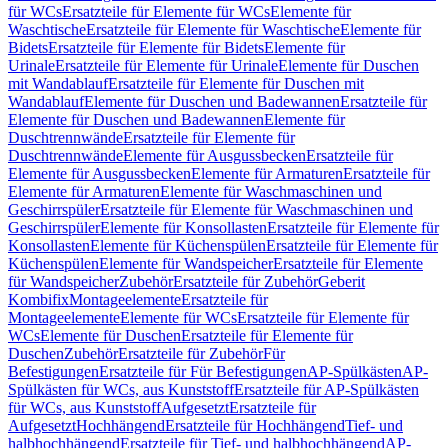
für WCs
Ersatzteile für Elemente für WCs
Elemente für
Waschtische
Ersatzteile für Elemente für Waschtische
Elemente für
Bidets
Ersatzteile für Elemente für Bidets
Elemente für
Urinale
Ersatzteile für Elemente für Urinale
Elemente für Duschen
mit Wandablauf
Ersatzteile für Elemente für Duschen mit
Wandablauf
Elemente für Duschen und Badewannen
Ersatzteile für
Elemente für Duschen und Badewannen
Elemente für
Duschtrennwände
Ersatzteile für Elemente für
Duschtrennwände
Elemente für Ausgussbecken
Ersatzteile für
Elemente für Ausgussbecken
Elemente für Armaturen
Ersatzteile für
Elemente für Armaturen
Elemente für Waschmaschinen und
Geschirrspüler
Ersatzteile für Elemente für Waschmaschinen und
Geschirrspüler
Elemente für Konsollasten
Ersatzteile für Elemente für
Konsollasten
Elemente für Küchenspülen
Ersatzteile für Elemente für
Küchenspülen
Elemente für Wandspeicher
Ersatzteile für Elemente
für Wandspeicher
Zubehör
Ersatzteile für Zubehör
Geberit
Kombifix
Montageelemente
Ersatzteile für
Montageelemente
Elemente für WCs
Ersatzteile für Elemente für
WCs
Elemente für Duschen
Ersatzteile für Elemente für
Duschen
Zubehör
Ersatzteile für Zubehör
Für
Befestigungen
Ersatzteile für Für Befestigungen
AP-Spülkästen
AP-
Spülkästen für WCs, aus Kunststoff
Ersatzteile für AP-Spülkästen
für WCs, aus Kunststoff
Aufgesetzt
Ersatzteile für
Aufgesetzt
Hochhängend
Ersatzteile für Hochhängend
Tief- und
halbhochhängend
Ersatzteile für Tief- und halbhochhängend
AP-