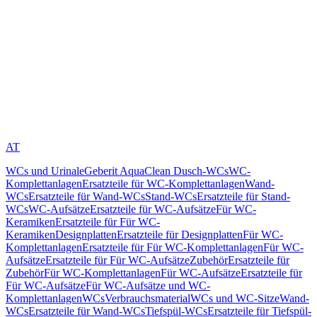
AT
WCs und Urinale
Geberit AquaClean Dusch-WCs
WC-
Komplettanlagen
Ersatzteile für WC-Komplettanlagen
Wand-
WCs
Ersatzteile für Wand-WCs
Stand-WCs
Ersatzteile für Stand-
WCs
WC-Aufsätze
Ersatzteile für WC-Aufsätze
Für WC-
Keramiken
Ersatzteile für Für WC-
Keramiken
Designplatten
Ersatzteile für Designplatten
Für WC-
Komplettanlagen
Ersatzteile für Für WC-Komplettanlagen
Für WC-
Aufsätze
Ersatzteile für Für WC-Aufsätze
Zubehör
Ersatzteile für
Zubehör
Für WC-Komplettanlagen
Für WC-Aufsätze
Ersatzteile für
Für WC-Aufsätze
Für WC-Aufsätze und WC-
Komplettanlagen
WCs
Verbrauchsmaterial
WCs und WC-Sitze
Wand-
WCs
Ersatzteile für Wand-WCs
Tiefspül-WCs
Ersatzteile für Tiefspül-