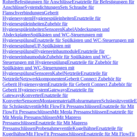
Rohre
Befestigungen für Anschlüsse
Ersatzteile für Befestigungen für
Anschlüsse
Systemdichtungen
Sets Schraube für
Flanschverbindungen
Geberit
Hygienesystem
Hygienespüleinheiten
Ersatzteile für
Hygienespüleinheiten
Zubehör für
Hygienespüleinheiten
Sensoren
Kabel
Abdeckungen und
Abdeckplatten
Spülkästen und WC-Steuerungen mit
Hygienespülung
Ersatzteile für Spülkästen und WC-Steuerungen mit
Hygienespülung
UP-Spülkästen mit
Hygienespülung
Hygieneeinbaumodule
Ersatzteile für
Hygieneeinbaumodule
Zubehör für Spülkästen und WC-
Steuerungen mit Hygienespülung
Ersatzteile für Zubehör für
Spülkästen und WC-Steuerungen mit
Hygienespülung
Sensoren
Kabel
Netzteile
Ersatzteile für
Netzteile
Netzwerkkomponenten
Geberit Connect Zubehör für
Geberit Hygienesystem
Ersatzteile für Geberit Connect Zubehör für
Geberit Hygienesystem
Gateways
Ersatzteile für
Gateways
Konverter
Ersatzteile für
Konverter
Sensoren
Montagematerial
Rohrarmaturen
Schrägsitzventile
E
für Schrägsitzventile
Mit FlowFit Pressanschlüssen
Ersatzteile für Mit
FlowFit Pressanschlüssen
Mit Mepla Pressanschlüssen
Ersatzteile für
Mit Mepla Pressanschlüssen
Mit Mapress
Pressanschlüssen
Ersatzteile für Mit Mapress
Pressanschlüssen
Probenahmeventile
Kugelhähne
Ersatzteile für
Kugelhähne
Mit FlowFit Pressanschlüssen
Ersatzteile für Mit FlowFit