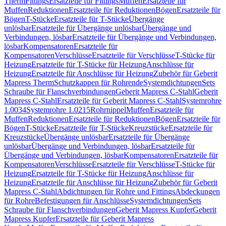
Therm
Fittings
Ersatzteile für Fittings
Muffen
Ersatzteile für
Muffen
Reduktionen
Ersatzteile für Reduktionen
Bögen
Ersatzteile für
Bögen
T-Stücke
Ersatzteile für T-Stücke
Übergänge
unlösbar
Ersatzteile für Übergänge unlösbar
Übergänge und
Verbindungen, lösbar
Ersatzteile für Übergänge und Verbindungen,
lösbar
Kompensatoren
Ersatzteile für
Kompensatoren
Verschlüsse
Ersatzteile für Verschlüsse
T-Stücke für
Heizung
Ersatzteile für T-Stücke für Heizung
Anschlüsse für
Heizung
Ersatzteile für Anschlüsse für Heizung
Zubehör für Geberit
Mapress Therm
Schutzkappen für Rohrende
Systemdichtungen
Sets
Schraube für Flanschverbindungen
Geberit Mapress C-Stahl
Geberit
Mapress C-Stahl
Ersatzteile für Geberit Mapress C-Stahl
Systemrohre
1.0034
Systemrohre 1.0215
Rohrnippel
Muffen
Ersatzteile für
Muffen
Reduktionen
Ersatzteile für Reduktionen
Bögen
Ersatzteile für
Bögen
T-Stücke
Ersatzteile für T-Stücke
Kreuzstücke
Ersatzteile für
Kreuzstücke
Übergänge unlösbar
Ersatzteile für Übergänge
unlösbar
Übergänge und Verbindungen, lösbar
Ersatzteile für
Übergänge und Verbindungen, lösbar
Kompensatoren
Ersatzteile für
Kompensatoren
Verschlüsse
Ersatzteile für Verschlüsse
T-Stücke für
Heizung
Ersatzteile für T-Stücke für Heizung
Anschlüsse für
Heizung
Ersatzteile für Anschlüsse für Heizung
Zubehör für Geberit
Mapress C-Stahl
Abdichtungen für Rohre und Fittings
Abdeckungen
für Rohre
Befestigungen für Anschlüsse
Systemdichtungen
Sets
Schraube für Flanschverbindungen
Geberit Mapress Kupfer
Geberit
Mapress Kupfer
Ersatzteile für Geberit Mapress