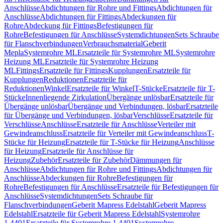
Anschlüsse
Abdichtungen für Rohre und Fittings
Abdichtungen für
Anschlüsse
Abdichtungen für Fittings
Abdeckungen für
Rohre
Abdeckung für Fittings
Befestigungen für
Rohre
Befestigungen für Anschlüsse
Systemdichtungen
Sets Schraube
für Flanschverbindungen
Verbrauchsmaterial
Geberit
Mepla
Systemrohre ML
Ersatzteile für Systemrohre ML
Systemrohre
Heizung ML
Ersatzteile für Systemrohre Heizung
ML
Fittings
Ersatzteile für Fittings
Kupplungen
Ersatzteile für
Kupplungen
Reduktionen
Ersatzteile für
Reduktionen
Winkel
Ersatzteile für Winkel
T-Stücke
Ersatzteile für T-
Stücke
Innenliegende Zirkulation
Übergänge unlösbar
Ersatzteile für
Übergänge unlösbar
Übergänge und Verbindungen, lösbar
Ersatzteile
für Übergänge und Verbindungen, lösbar
Verschlüsse
Ersatzteile für
Verschlüsse
Anschlüsse
Ersatzteile für Anschlüsse
Verteiler mit
Gewindeanschluss
Ersatzteile für Verteiler mit Gewindeanschluss
T-
Stücke für Heizung
Ersatzteile für T-Stücke für Heizung
Anschlüsse
für Heizung
Ersatzteile für Anschlüsse für
Heizung
Zubehör
Ersatzteile für Zubehör
Dämmungen für
Anschlüsse
Abdichtungen für Rohre und Fittings
Abdichtungen für
Anschlüsse
Abdeckungen für Rohre
Befestigungen für
Rohre
Befestigungen für Anschlüsse
Ersatzteile für Befestigungen für
Anschlüsse
Systemdichtungen
Sets Schraube für
Flanschverbindungen
Geberit Mapress Edelstahl
Geberit Mapress
Edelstahl
Ersatzteile für Geberit Mapress Edelstahl
Systemrohre
1.4401
Ersatzteile für Systemrohre 1.4401
Systemrohre