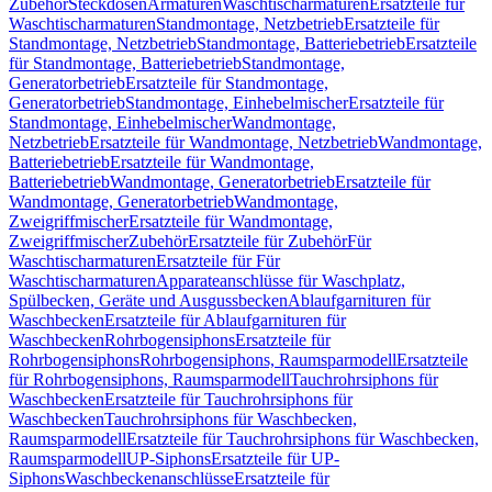
Zubehör
Steckdosen
Armaturen
Waschtischarmaturen
Ersatzteile für
Waschtischarmaturen
Standmontage, Netzbetrieb
Ersatzteile für
Standmontage, Netzbetrieb
Standmontage, Batteriebetrieb
Ersatzteile
für Standmontage, Batteriebetrieb
Standmontage,
Generatorbetrieb
Ersatzteile für Standmontage,
Generatorbetrieb
Standmontage, Einhebelmischer
Ersatzteile für
Standmontage, Einhebelmischer
Wandmontage,
Netzbetrieb
Ersatzteile für Wandmontage, Netzbetrieb
Wandmontage,
Batteriebetrieb
Ersatzteile für Wandmontage,
Batteriebetrieb
Wandmontage, Generatorbetrieb
Ersatzteile für
Wandmontage, Generatorbetrieb
Wandmontage,
Zweigriffmischer
Ersatzteile für Wandmontage,
Zweigriffmischer
Zubehör
Ersatzteile für Zubehör
Für
Waschtischarmaturen
Ersatzteile für Für
Waschtischarmaturen
Apparateanschlüsse für Waschplatz,
Spülbecken, Geräte und Ausgussbecken
Ablaufgarnituren für
Waschbecken
Ersatzteile für Ablaufgarnituren für
Waschbecken
Rohrbogensiphons
Ersatzteile für
Rohrbogensiphons
Rohrbogensiphons, Raumsparmodell
Ersatzteile
für Rohrbogensiphons, Raumsparmodell
Tauchrohrsiphons für
Waschbecken
Ersatzteile für Tauchrohrsiphons für
Waschbecken
Tauchrohrsiphons für Waschbecken,
Raumsparmodell
Ersatzteile für Tauchrohrsiphons für Waschbecken,
Raumsparmodell
UP-Siphons
Ersatzteile für UP-
Siphons
Waschbeckenanschlüsse
Ersatzteile für