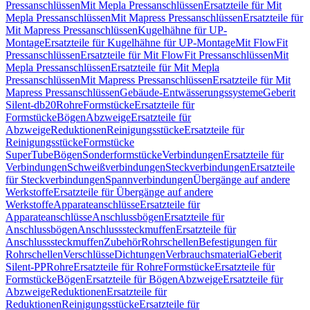
Pressanschlüssen
Mit Mepla Pressanschlüssen
Ersatzteile für Mit
Mepla Pressanschlüssen
Mit Mapress Pressanschlüssen
Ersatzteile für
Mit Mapress Pressanschlüssen
Kugelhähne für UP-
Montage
Ersatzteile für Kugelhähne für UP-Montage
Mit FlowFit
Pressanschlüssen
Ersatzteile für Mit FlowFit Pressanschlüssen
Mit
Mepla Pressanschlüssen
Ersatzteile für Mit Mepla
Pressanschlüssen
Mit Mapress Pressanschlüssen
Ersatzteile für Mit
Mapress Pressanschlüssen
Gebäude-Entwässerungssysteme
Geberit
Silent-db20
Rohre
Formstücke
Ersatzteile für
Formstücke
Bögen
Abzweige
Ersatzteile für
Abzweige
Reduktionen
Reinigungsstücke
Ersatzteile für
Reinigungsstücke
Formstücke
SuperTube
Bögen
Sonderformstücke
Verbindungen
Ersatzteile für
Verbindungen
Schweißverbindungen
Steckverbindungen
Ersatzteile
für Steckverbindungen
Spannverbindungen
Übergänge auf andere
Werkstoffe
Ersatzteile für Übergänge auf andere
Werkstoffe
Apparateanschlüsse
Ersatzteile für
Apparateanschlüsse
Anschlussbögen
Ersatzteile für
Anschlussbögen
Anschlusssteckmuffen
Ersatzteile für
Anschlusssteckmuffen
Zubehör
Rohrschellen
Befestigungen für
Rohrschellen
Verschlüsse
Dichtungen
Verbrauchsmaterial
Geberit
Silent-PP
Rohre
Ersatzteile für Rohre
Formstücke
Ersatzteile für
Formstücke
Bögen
Ersatzteile für Bögen
Abzweige
Ersatzteile für
Abzweige
Reduktionen
Ersatzteile für
Reduktionen
Reinigungsstücke
Ersatzteile für