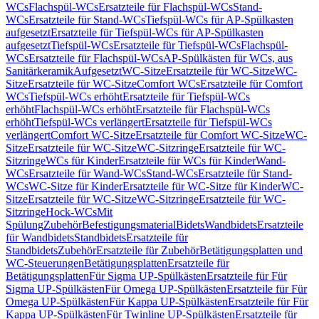
WCs
Flachspül-WCs
Ersatzteile für Flachspül-WCs
Stand-
WCs
Ersatzteile für Stand-WCs
Tiefspül-WCs für AP-Spülkasten
aufgesetzt
Ersatzteile für Tiefspül-WCs für AP-Spülkasten
aufgesetzt
Tiefspül-WCs
Ersatzteile für Tiefspül-WCs
Flachspül-
WCs
Ersatzteile für Flachspül-WCs
AP-Spülkästen für WCs, aus
Sanitärkeramik
Aufgesetzt
WC-Sitze
Ersatzteile für WC-Sitze
WC-
Sitze
Ersatzteile für WC-Sitze
Comfort WCs
Ersatzteile für Comfort
WCs
Tiefspül-WCs erhöht
Ersatzteile für Tiefspül-WCs
erhöht
Flachspül-WCs erhöht
Ersatzteile für Flachspül-WCs
erhöht
Tiefspül-WCs verlängert
Ersatzteile für Tiefspül-WCs
verlängert
Comfort WC-Sitze
Ersatzteile für Comfort WC-Sitze
WC-
Sitze
Ersatzteile für WC-Sitze
WC-Sitzringe
Ersatzteile für WC-
Sitzringe
WCs für Kinder
Ersatzteile für WCs für Kinder
Wand-
WCs
Ersatzteile für Wand-WCs
Stand-WCs
Ersatzteile für Stand-
WCs
WC-Sitze für Kinder
Ersatzteile für WC-Sitze für Kinder
WC-
Sitze
Ersatzteile für WC-Sitze
WC-Sitzringe
Ersatzteile für WC-
Sitzringe
Hock-WCs
Mit
Spülung
Zubehör
Befestigungsmaterial
Bidets
Wandbidets
Ersatzteile
für Wandbidets
Standbidets
Ersatzteile für
Standbidets
Zubehör
Ersatzteile für Zubehör
Betätigungsplatten und
WC-Steuerungen
Betätigungsplatten
Ersatzteile für
Betätigungsplatten
Für Sigma UP-Spülkästen
Ersatzteile für Für
Sigma UP-Spülkästen
Für Omega UP-Spülkästen
Ersatzteile für Für
Omega UP-Spülkästen
Für Kappa UP-Spülkästen
Ersatzteile für Für
Kappa UP-Spülkästen
Für Twinline UP-Spülkästen
Ersatzteile für