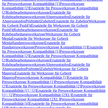
für Presswerkzeuge Kompatibilität [1]
Presswerkzeuge
Kompatibilität [2]
Ersatzteile für Presswerkzeuge Kompatibilität
[2]
Rohrbearbeitungswerkzeuge
Ersatzteile für
Rohrbearbeitungswerkzeuge
Abpressstopfen
Ersatzteile für
Abpressstopfen
Prüfmittel
Zubehör
Ersatzteile für Zubehör
Werkzeuge
für Geberit PushFit
Ersatzteile für Werkzeuge für Geberit
PushFit
Rohrbearbeitungswerkzeuge
Ersatzteile für
Rohrbearbeitungswerkzeuge
Werkzeuge für Geberit
Mepla
Ersatzteile für Werkzeuge für Geberit
Mepla
Handpresswerkzeuge
Ersatzteile für
Handpresswerkzeuge
Presswerkzeuge Kompatibilität [1]
Ersatzteile
für Presswerkzeuge Kompatibilität [1]
Presswerkzeuge
Kompatibilität [2]
Ersatzteile für Presswerkzeuge Kompatibilität
[2]
Rohrbearbeitungswerkzeuge
Ersatzteile für
Rohrbearbeitungswerkzeuge
Abpressstopfen
Ersatzteile für
Abpressstopfen
Prüfmittel
Zubehör
Werkzeuge für Geberit
Mapress
Ersatzteile für Werkzeuge für Geberit
Mapress
Presswerkzeuge Kompatibilität [1]
Ersatzteile für
Presswerkzeuge Kompatibilität [1]
Presswerkzeuge Kompatibilität
[2]
Ersatzteile für Presswerkzeuge Kompatibilität [2]
Presswerkzeuge
Kompatibilität [1] / [2]
Ersatzteile für Presswerkzeuge Kompatibilität
[1] / [2]
Presswerkzeuge Kompatibilität [2XL]
Ersatzteile für
Presswerkzeuge Kompatibilität [2XL]
Presswerkzeuge
Kompatibilität [4]
Ersatzteile für Presswerkzeuge Kompatibilität
[4]
Rohrbearbeitungswerkzeuge
Ersatzteile für