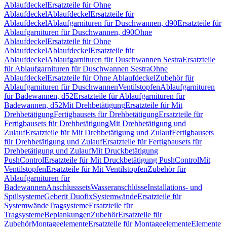
Ablaufdeckel
Ersatzteile für Ohne
Ablaufdeckel
Ablaufdeckel
Ersatzteile für
Ablaufdeckel
Ablaufgarnituren für Duschwannen, d90
Ersatzteile für
Ablaufgarnituren für Duschwannen, d90
Ohne
Ablaufdeckel
Ersatzteile für Ohne
Ablaufdeckel
Ablaufdeckel
Ersatzteile für
Ablaufdeckel
Ablaufgarnituren für Duschwannen Sestra
Ersatzteile
für Ablaufgarnituren für Duschwannen Sestra
Ohne
Ablaufdeckel
Ersatzteile für Ohne Ablaufdeckel
Zubehör für
Ablaufgarnituren für Duschwannen
Ventilstopfen
Ablaufgarnituren
für Badewannen, d52
Ersatzteile für Ablaufgarnituren für
Badewannen, d52
Mit Drehbetätigung
Ersatzteile für Mit
Drehbetätigung
Fertigbausets für Drehbetätigung
Ersatzteile für
Fertigbausets für Drehbetätigung
Mit Drehbetätigung und
Zulauf
Ersatzteile für Mit Drehbetätigung und Zulauf
Fertigbausets
für Drehbetätigung und Zulauf
Ersatzteile für Fertigbausets für
Drehbetätigung und Zulauf
Mit Druckbetätigung
PushControl
Ersatzteile für Mit Druckbetätigung PushControl
Mit
Ventilstopfen
Ersatzteile für Mit Ventilstopfen
Zubehör für
Ablaufgarnituren für
Badewannen
Anschlusssets
Wasseranschlüsse
Installations- und
Spülsysteme
Geberit Duofix
Systemwände
Ersatzteile für
Systemwände
Tragsysteme
Ersatzteile für
Tragsysteme
Beplankungen
Zubehör
Ersatzteile für
Zubehör
Montageelemente
Ersatzteile für Montageelemente
Elemente