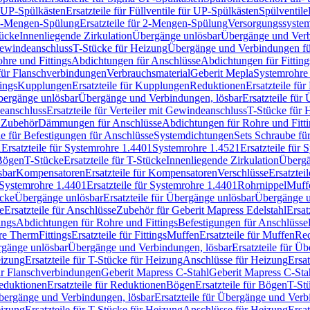
r UP-Spülkästen
Ersatzteile für Füllventile für UP-Spülkästen
Spülventile
-Mengen-Spülung
Ersatzteile für 2-Mengen-Spülung
Versorgungssyste
ücke
Innenliegende Zirkulation
Übergänge unlösbar
Übergänge und Verb
Gewindeanschluss
T-Stücke für Heizung
Übergänge und Verbindungen fü
hre und Fittings
Abdichtungen für Anschlüsse
Abdichtungen für Fitting
für Flanschverbindungen
Verbrauchsmaterial
Geberit Mepla
Systemrohr
tings
Kupplungen
Ersatzteile für Kupplungen
Reduktionen
Ersatzteile fü
Übergänge unlösbar
Übergänge und Verbindungen, lösbar
Ersatzteile fü
deanschluss
Ersatzteile für Verteiler mit Gewindeanschluss
T-Stücke für 
r Zubehör
Dämmungen für Anschlüsse
Abdichtungen für Rohre und Fitti
ile für Befestigungen für Anschlüsse
Systemdichtungen
Sets Schraube fü
1
Ersatzteile für Systemrohre 1.4401
Systemrohre 1.4521
Ersatzteile für
 Bögen
T-Stücke
Ersatzteile für T-Stücke
Innenliegende Zirkulation
Übergä
sbar
Kompensatoren
Ersatzteile für Kompensatoren
Verschlüsse
Ersatztei
Systemrohre 1.4401
Ersatzteile für Systemrohre 1.4401
Rohrnippel
Muff
ücke
Übergänge unlösbar
Ersatzteile für Übergänge unlösbar
Übergänge u
e
Ersatzteile für Anschlüsse
Zubehör für Geberit Mapress Edelstahl
Ersat
ings
Abdichtungen für Rohre und Fittings
Befestigungen für Anschlüsse
re Therm
Fittings
Ersatzteile für Fittings
Muffen
Ersatzteile für Muffen
Re
ergänge unlösbar
Übergänge und Verbindungen, lösbar
Ersatzteile für Ü
eizung
Ersatzteile für T-Stücke für Heizung
Anschlüsse für Heizung
Ersat
ür Flanschverbindungen
Geberit Mapress C-Stahl
Geberit Mapress C-Sta
eduktionen
Ersatzteile für Reduktionen
Bögen
Ersatzteile für Bögen
T-St
ergänge und Verbindungen, lösbar
Ersatzteile für Übergänge und Verb
eizung
Ersatzteile für T-Stücke für Heizung
Anschlüsse für Heizung
Ersat