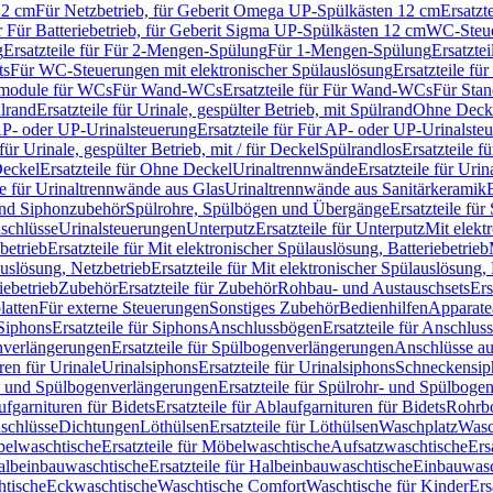
12 cm
Für Netzbetrieb, für Geberit Omega UP-Spülkästen 12 cm
Ersatzt
ür Für Batteriebetrieb, für Geberit Sigma UP-Spülkästen 12 cm
WC-Steue
g
Ersatzteile für Für 2-Mengen-Spülung
Für 1-Mengen-Spülung
Ersatzte
ts
Für WC-Steuerungen mit elektronischer Spülauslösung
Ersatzteile f
ärmodule für WCs
Für Wand-WCs
Ersatzteile für Für Wand-WCs
Für Sta
ülrand
Ersatzteile für Urinale, gespülter Betrieb, mit Spülrand
Ohne Deck
P- oder UP-Urinalsteuerung
Ersatzteile für Für AP- oder UP-Urinalste
 für Urinale, gespülter Betrieb, mit / für Deckel
Spülrandlos
Ersatzteile f
eckel
Ersatzteile für Ohne Deckel
Urinaltrennwände
Ersatzteile für Uri
le für Urinaltrennwände aus Glas
Urinaltrennwände aus Sanitärkeramik
nd Siphonzubehör
Spülrohre, Spülbögen und Übergänge
Ersatzteile fü
schlüsse
Urinalsteuerungen
Unterputz
Ersatzteile für Unterputz
Mit elekt
betrieb
Ersatzteile für Mit elektronischer Spülauslösung, Batteriebetrieb
auslösung, Netzbetrieb
Ersatzteile für Mit elektronischer Spülauslösung,
iebetrieb
Zubehör
Ersatzteile für Zubehör
Rohbau- und Austauschsets
Ers
atten
Für externe Steuerungen
Sonstiges Zubehör
Bedienhilfen
Apparate
Siphons
Ersatzteile für Siphons
Anschlussbögen
Ersatzteile für Anschlu
verlängerungen
Ersatzteile für Spülbogenverlängerungen
Anschlüsse a
ren für Urinale
Urinalsiphons
Ersatzteile für Urinalsiphons
Schneckensip
- und Spülbogenverlängerungen
Ersatzteile für Spülrohr- und Spülbog
fgarnituren für Bidets
Ersatzteile für Ablaufgarnituren für Bidets
Rohrb
schlüsse
Dichtungen
Löthülsen
Ersatzteile für Löthülsen
Waschplatz
Wasc
elwaschtische
Ersatzteile für Möbelwaschtische
Aufsatzwaschtische
Ers
albeinbauwaschtische
Ersatzteile für Halbeinbauwaschtische
Einbauwasc
htische
Eckwaschtische
Waschtische Comfort
Waschtische für Kinder
Ers