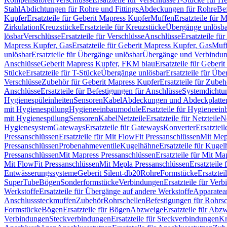
Stahl
Abdichtungen für Rohre und Fittings
Abdeckungen für Rohre
Be
Kupfer
Ersatzteile für Geberit Mapress Kupfer
Muffen
Ersatzteile für 
Zirkulation
Kreuzstücke
Ersatzteile für Kreuzstücke
Übergänge unlösba
lösbar
Verschlüsse
Ersatzteile für Verschlüsse
Anschlüsse
Ersatzteile fü
Mapress Kupfer, Gas
Ersatzteile für Geberit Mapress Kupfer, Gas
Muf
unlösbar
Ersatzteile für Übergänge unlösbar
Übergänge und Verbindun
Anschlüsse
Geberit Mapress Kupfer, FKM blau
Ersatzteile für Geber
Stücke
Ersatzteile für T-Stücke
Übergänge unlösbar
Ersatzteile für Üb
Verschlüsse
Zubehör für Geberit Mapress Kupfer
Ersatzteile für Zube
Anschlüsse
Ersatzteile für Befestigungen für Anschlüsse
Systemdichtu
Hygienespüleinheiten
Sensoren
Kabel
Abdeckungen und Abdeckplatte
mit Hygienespülung
Hygieneeinbaumodule
Ersatzteile für Hygieneei
mit Hygienespülung
Sensoren
Kabel
Netzteile
Ersatzteile für Netzteile
N
Hygienesystem
Gateways
Ersatzteile für Gateways
Konverter
Ersatzteil
Pressanschlüssen
Ersatzteile für Mit FlowFit Pressanschlüssen
Mit Mep
Pressanschlüssen
Probenahmeventile
Kugelhähne
Ersatzteile für Kuge
Pressanschlüssen
Mit Mapress Pressanschlüssen
Ersatzteile für Mit Ma
Mit FlowFit Pressanschlüssen
Mit Mepla Pressanschlüssen
Ersatzteile
Entwässerungssysteme
Geberit Silent-db20
Rohre
Formstücke
Ersatztei
SuperTube
Bögen
Sonderformstücke
Verbindungen
Ersatzteile für Ver
Werkstoffe
Ersatzteile für Übergänge auf andere Werkstoffe
Apparatea
Anschlusssteckmuffen
Zubehör
Rohrschellen
Befestigungen für Rohrsc
Formstücke
Bögen
Ersatzteile für Bögen
Abzweige
Ersatzteile für Abz
Verbindungen
Steckverbindungen
Ersatzteile für Steckverbindungen
Kr