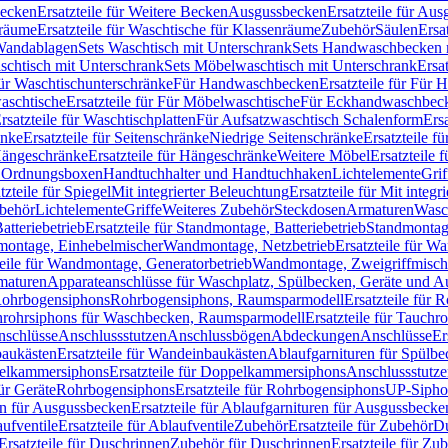
Becken
Ersatzteile für Weitere Becken
Ausgussbecken
Ersatzteile für Au
nräume
Ersatzteile für Waschtische für Klassenräume
Zubehör
Säulen
Ersa
andablagen
Sets Waschtisch mit Unterschrank
Sets Handwaschbecken 
aschtisch mit Unterschrank
Sets Möbelwaschtisch mit Unterschrank
Ersa
für Waschtischunterschränke
Für Handwaschbecken
Ersatzteile für Für
aschtische
Ersatzteile für Für Möbelwaschtische
Für Eckhandwaschbec
rsatzteile für Waschtischplatten
Für Aufsatzwaschtisch Schalenform
Ers
änke
Ersatzteile für Seitenschränke
Niedrige Seitenschränke
Ersatzteile f
ängeschränke
Ersatzteile für Hängeschränke
Weitere Möbel
Ersatzteile 
d Ordnungsboxen
Handtuchhalter und Handtuchhaken
Lichtelemente
Grif
tzteile für Spiegel
Mit integrierter Beleuchtung
Ersatzteile für Mit integr
behör
Lichtelemente
Griffe
Weiteres Zubehör
Steckdosen
Armaturen
Wasc
tteriebetrieb
Ersatzteile für Standmontage, Batteriebetrieb
Standmontage
dmontage, Einhebelmischer
Wandmontage, Netzbetrieb
Ersatzteile für W
teile für Wandmontage, Generatorbetrieb
Wandmontage, Zweigriffmisch
rmaturen
Apparateanschlüsse für Waschplatz, Spülbecken, Geräte und 
 Rohrbogensiphons
Rohrbogensiphons, Raumsparmodell
Ersatzteile für
rohrsiphons für Waschbecken, Raumsparmodell
Ersatzteile für Tauch
nschlüsse
Anschlussstutzen
Anschlussbögen
Abdeckungen
Anschlüsse
Er
aukästen
Ersatzteile für Wandeinbaukästen
Ablaufgarnituren für Spülb
elkammersiphons
Ersatzteile für Doppelkammersiphons
Anschlussstutz
für Geräte
Rohrbogensiphons
Ersatzteile für Rohrbogensiphons
UP-Sipho
en für Ausgussbecken
Ersatzteile für Ablaufgarnituren für Ausgussbecke
ufventile
Ersatzteile für Ablaufventile
Zubehör
Ersatzteile für Zubehör
D
Ersatzteile für Duschrinnen
Zubehör für Duschrinnen
Ersatzteile für Zu