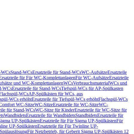
nd-WCs
Stand-WCs
Ersatzteile für Stand-WCs
WC-Aufsätze
Ersatzteile
Ersatzteile für Für WC-Komplettanlagen
Für WC-Aufsätze
Ersatzteile
fsätze und WC-Komplettanlagen
WCs
Verbrauchsmaterial
WCs und
d-WCs
Ersatzteile für Stand-WCs
Tiefspül-WCs für AP-Spülkasten
r Flachspül-WCs
AP-Spülkästen für WCs, aus
fspül-WCs erhöht
Ersatzteile für Tiefspül-WCs erhöht
Flachspül-WCs
r Comfort WC-Sitze
WC-Sitze
Ersatzteile für WC-Sitze
WC-
eile für Stand-WCs
WC-Sitze für Kinder
Ersatzteile für WC-Sitze für
ts
Wandbidets
Ersatzteile für Wandbidets
Standbidets
Ersatzteile für
Sigma UP-Spülkästen
Ersatzteile für Für Sigma UP-Spülkästen
Für
line UP-Spülkästen
Ersatzteile für Für Twinline UP-
 Spülauslösung
Für Netzbetrieb, für Geberit Sigma UP-Spülkästen 12