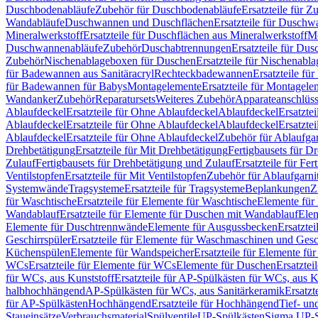
Duschbodenabläufe
Zubehör für Duschbodenabläufe
Ersatzteile für 
Wandabläufe
Duschwannen und Duschflächen
Ersatzteile für Dusch
Mineralwerkstoff
Ersatzteile für Duschflächen aus Mineralwerkstoff
Mo
Duschwannenabläufe
Zubehör
Duschabtrennungen
Ersatzteile für Du
Zubehör
Nischenablageboxen für Duschen
Ersatzteile für Nischenab
für Badewannen aus Sanitäracryl
Rechteckbadewannen
Ersatzteile f
für Badewannen für Babys
Montagelemente
Ersatzteile für Montagele
Wandanker
Zubehör
Reparatursets
Weiteres Zubehör
Apparateanschlüs
Ablaufdeckel
Ersatzteile für Ohne Ablaufdeckel
Ablaufdeckel
Ersatzte
Ablaufdeckel
Ersatzteile für Ohne Ablaufdeckel
Ablaufdeckel
Ersatzte
Ablaufdeckel
Ersatzteile für Ohne Ablaufdeckel
Zubehör für Ablaufga
Drehbetätigung
Ersatzteile für Mit Drehbetätigung
Fertigbausets für D
Zulauf
Fertigbausets für Drehbetätigung und Zulauf
Ersatzteile für Fe
Ventilstopfen
Ersatzteile für Mit Ventilstopfen
Zubehör für Ablaufgarn
Systemwände
Tragsysteme
Ersatzteile für Tragsysteme
Beplankungen
Z
für Waschtische
Ersatzteile für Elemente für Waschtische
Elemente für 
Wandablauf
Ersatzteile für Elemente für Duschen mit Wandablauf
Ele
Elemente für Duschtrennwände
Elemente für Ausgussbecken
Ersatzte
Geschirrspüler
Ersatzteile für Elemente für Waschmaschinen und Gesc
Küchenspülen
Elemente für Wandspeicher
Ersatzteile für Elemente fü
WCs
Ersatzteile für Elemente für WCs
Elemente für Duschen
Ersatztei
für WCs, aus Kunststoff
Ersatzteile für AP-Spülkästen für WCs, aus K
halbhochhängend
AP-Spülkästen für WCs, aus Sanitärkeramik
Ersatzt
für AP-Spülkästen
Hochhängend
Ersatzteile für Hochhängend
Tief- u
Staueinsätze
Verbrauchsmaterial
Spülventile
UP-Spülkästen
Sigma UP-S