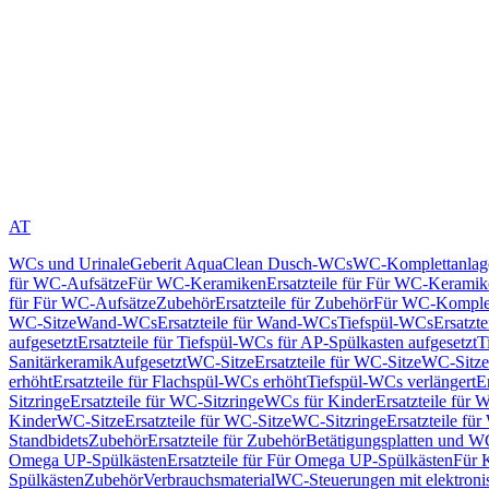
AT
WCs und Urinale
Geberit AquaClean Dusch-WCs
WC-Komplettanlag
für WC-Aufsätze
Für WC-Keramiken
Ersatzteile für Für WC-Kerami
für Für WC-Aufsätze
Zubehör
Ersatzteile für Zubehör
Für WC-Komplet
WC-Sitze
Wand-WCs
Ersatzteile für Wand-WCs
Tiefspül-WCs
Ersatzt
aufgesetzt
Ersatzteile für Tiefspül-WCs für AP-Spülkasten aufgesetzt
T
Sanitärkeramik
Aufgesetzt
WC-Sitze
Ersatzteile für WC-Sitze
WC-Sitze
erhöht
Ersatzteile für Flachspül-WCs erhöht
Tiefspül-WCs verlängert
E
Sitzringe
Ersatzteile für WC-Sitzringe
WCs für Kinder
Ersatzteile für 
Kinder
WC-Sitze
Ersatzteile für WC-Sitze
WC-Sitzringe
Ersatzteile fü
Standbidets
Zubehör
Ersatzteile für Zubehör
Betätigungsplatten und W
Omega UP-Spülkästen
Ersatzteile für Für Omega UP-Spülkästen
Für 
Spülkästen
Zubehör
Verbrauchsmaterial
WC-Steuerungen mit elektroni