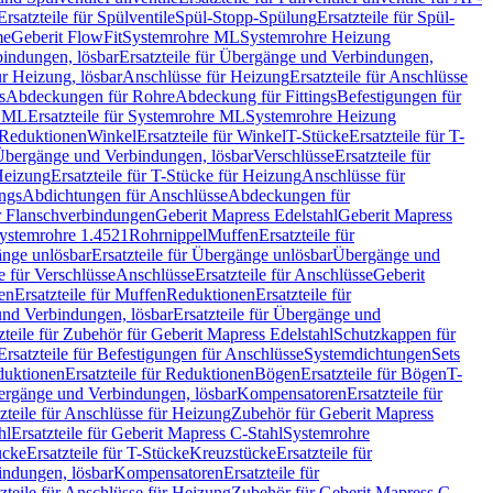
Ersatzteile für Spülventile
Spül-Stopp-Spülung
Ersatzteile für Spül-
me
Geberit FlowFit
Systemrohre ML
Systemrohre Heizung
indungen, lösbar
Ersatzteile für Übergänge und Verbindungen,
r Heizung, lösbar
Anschlüsse für Heizung
Ersatzteile für Anschlüsse
s
Abdeckungen für Rohre
Abdeckung für Fittings
Befestigungen für
e ML
Ersatzteile für Systemrohre ML
Systemrohre Heizung
r Reduktionen
Winkel
Ersatzteile für Winkel
T-Stücke
Ersatzteile für T-
r Übergänge und Verbindungen, lösbar
Verschlüsse
Ersatzteile für
Heizung
Ersatzteile für T-Stücke für Heizung
Anschlüsse für
ngs
Abdichtungen für Anschlüsse
Abdeckungen für
r Flanschverbindungen
Geberit Mapress Edelstahl
Geberit Mapress
 Systemrohre 1.4521
Rohrnippel
Muffen
Ersatzteile für
nge unlösbar
Ersatzteile für Übergänge unlösbar
Übergänge und
le für Verschlüsse
Anschlüsse
Ersatzteile für Anschlüsse
Geberit
en
Ersatzteile für Muffen
Reduktionen
Ersatzteile für
nd Verbindungen, lösbar
Ersatzteile für Übergänge und
zteile für Zubehör für Geberit Mapress Edelstahl
Schutzkappen für
Ersatzteile für Befestigungen für Anschlüsse
Systemdichtungen
Sets
duktionen
Ersatzteile für Reduktionen
Bögen
Ersatzteile für Bögen
T-
bergänge und Verbindungen, lösbar
Kompensatoren
Ersatzteile für
zteile für Anschlüsse für Heizung
Zubehör für Geberit Mapress
hl
Ersatzteile für Geberit Mapress C-Stahl
Systemrohre
ücke
Ersatzteile für T-Stücke
Kreuzstücke
Ersatzteile für
indungen, lösbar
Kompensatoren
Ersatzteile für
zteile für Anschlüsse für Heizung
Zubehör für Geberit Mapress C-