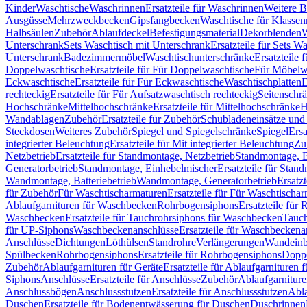
Kinder
Waschtische
Waschrinnen
Ersatzteile für Waschrinnen
Weitere 
Ausgüsse
Mehrzweckbecken
Gipsfangbecken
Waschtische für Klasse
Halbsäulen
Zubehör
Ablaufdeckel
Befestigungsmaterial
Dekorblenden
W
Unterschrank
Sets Waschtisch mit Unterschrank
Ersatzteile für Sets W
Unterschrank
Badezimmermöbel
Waschtischunterschränke
Ersatzteile 
Doppelwaschtische
Ersatzteile für Für Doppelwaschtische
Für Möbelw
Eckwaschtische
Ersatzteile für Für Eckwaschtische
Waschtischplatten
E
rechteckig
Ersatzteile für Für Aufsatzwaschtisch rechteckig
Seitenschr
Hochschränke
Mittelhochschränke
Ersatzteile für Mittelhochschränke
H
Wandablagen
Zubehör
Ersatzteile für Zubehör
Schubladeneinsätze un
Steckdosen
Weiteres Zubehör
Spiegel und Spiegelschränke
Spiegel
Ersa
integrierter Beleuchtung
Ersatzteile für Mit integrierter Beleuchtung
Zu
Netzbetrieb
Ersatzteile für Standmontage, Netzbetrieb
Standmontage, Ba
Generatorbetrieb
Standmontage, Einhebelmischer
Ersatzteile für Stan
Wandmontage, Batteriebetrieb
Wandmontage, Generatorbetrieb
Ersatz
für Zubehör
Für Waschtischarmaturen
Ersatzteile für Für Waschtischa
Ablaufgarnituren für Waschbecken
Rohrbogensiphons
Ersatzteile für
Waschbecken
Ersatzteile für Tauchrohrsiphons für Waschbecken
Tauch
für UP-Siphons
Waschbeckenanschlüsse
Ersatzteile für Waschbeckena
Anschlüsse
Dichtungen
Löthülsen
Standrohre
Verlängerungen
Wandeinb
Spülbecken
Rohrbogensiphons
Ersatzteile für Rohrbogensiphons
Dopp
Zubehör
Ablaufgarnituren für Geräte
Ersatzteile für Ablaufgarnituren 
Siphons
Anschlüsse
Ersatzteile für Anschlüsse
Zubehör
Ablaufgarnitur
Anschlussbögen
Anschlussstutzen
Ersatzteile für Anschlussstutzen
Abla
Duschen
Ersatzteile für Bodenentwässerung für Duschen
Duschrinnen