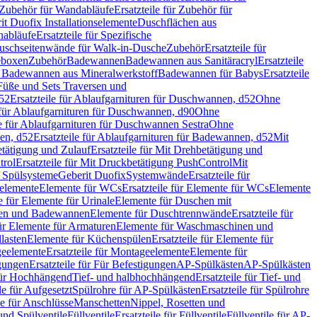
Zubehör für Wandabläufe
Ersatzteile für Zubehör für
t Duofix Installationselemente
Duschflächen aus
nabläufe
Ersatzteile für Spezifische
 Duschseitenwände für Walk-in-Dusche
Zubehör
Ersatzteile für
geboxen
Zubehör
Badewannen
Badewannen aus Sanitäracryl
Ersatzteile
ür Badewannen aus Mineralwerkstoff
Badewannen für Babys
Ersatzteile
s Füße und Sets Traversen und
d52
Ersatzteile für Ablaufgarnituren für Duschwannen, d52
Ohne
e für Ablaufgarnituren für Duschwannen, d90
Ohne
le für Ablaufgarnituren für Duschwannen Sestra
Ohne
en, d52
Ersatzteile für Ablaufgarnituren für Badewannen, d52
Mit
tätigung und Zulauf
Ersatzteile für Mit Drehbetätigung und
trol
Ersatzteile für Mit Druckbetätigung PushControl
Mit
d Spülsysteme
Geberit Duofix
Systemwände
Ersatzteile für
eelemente
Elemente für WCs
Ersatzteile für Elemente für WCs
Elemente
le für Elemente für Urinale
Elemente für Duschen mit
chen und Badewannen
Elemente für Duschtrennwände
Ersatzteile für
für Elemente für Armaturen
Elemente für Waschmaschinen und
llasten
Elemente für Küchenspülen
Ersatzteile für Elemente für
eelemente
Ersatzteile für Montageelemente
Elemente für
gungen
Ersatzteile für Für Befestigungen
AP-Spülkästen
AP-Spülkästen
 für Hochhängend
Tief- und halbhochhängend
Ersatzteile für Tief- und
le für Aufgesetzt
Spülrohre für AP-Spülkästen
Ersatzteile für Spülrohre
le für Anschlüsse
Manschetten
Nippel, Rosetten und
und Spülventile
Füllventile
Ersatzteile für Füllventile
Füllventile für AP-