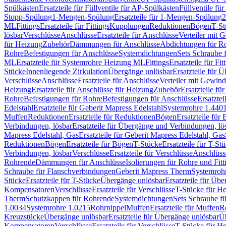
Spülkästen
Ersatzteile für Füllventile für AP-Spülkästen
Füllventile fü
Stopp-Spülung
1-Mengen-Spülung
Ersatzteile für 1-Mengen-Spülung
2
ML
Fittings
Ersatzteile für Fittings
Kupplungen
Reduktionen
Bögen
T-St
lösbar
Verschlüsse
Anschlüsse
Ersatzteile für Anschlüsse
Verteiler mit 
für Heizung
Zubehör
Dämmungen für Anschlüsse
Abdichtungen für Ro
Rohre
Befestigungen für Anschlüsse
Systemdichtungen
Sets Schraube 
ML
Ersatzteile für Systemrohre Heizung ML
Fittings
Ersatzteile für Fit
Stücke
Innenliegende Zirkulation
Übergänge unlösbar
Ersatzteile für 
Verschlüsse
Anschlüsse
Ersatzteile für Anschlüsse
Verteiler mit Gewin
Heizung
Ersatzteile für Anschlüsse für Heizung
Zubehör
Ersatzteile fü
Rohre
Befestigungen für Rohre
Befestigungen für Anschlüsse
Ersatzte
Edelstahl
Ersatzteile für Geberit Mapress Edelstahl
Systemrohre 1.440
Muffen
Reduktionen
Ersatzteile für Reduktionen
Bögen
Ersatzteile für
Verbindungen, lösbar
Ersatzteile für Übergänge und Verbindungen, lö
Mapress Edelstahl, Gas
Ersatzteile für Geberit Mapress Edelstahl, Gas
Reduktionen
Bögen
Ersatzteile für Bögen
T-Stücke
Ersatzteile für T-St
Verbindungen, lösbar
Verschlüsse
Ersatzteile für Verschlüsse
Anschlüss
Rohrende
Dämmungen für Anschlüsse
Isolierungen für Rohre und Fitt
Schraube für Flanschverbindungen
Geberit Mapress Therm
Systemroh
Stücke
Ersatzteile für T-Stücke
Übergänge unlösbar
Ersatzteile für Üb
Kompensatoren
Verschlüsse
Ersatzteile für Verschlüsse
T-Stücke für H
Therm
Schutzkappen für Rohrende
Systemdichtungen
Sets Schraube f
1.0034
Systemrohre 1.0215
Rohrnippel
Muffen
Ersatzteile für Muffen
R
Kreuzstücke
Übergänge unlösbar
Ersatzteile für Übergänge unlösbar
Üb
Kompensatoren
Verschlüsse
Ersatzteile für Verschlüsse
T-Stücke für H