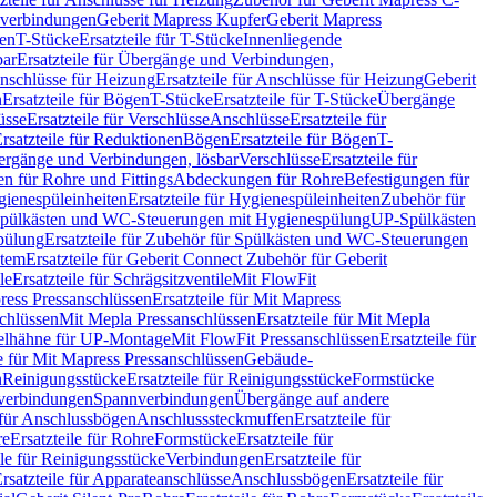
hverbindungen
Geberit Mapress Kupfer
Geberit Mapress
gen
T-Stücke
Ersatzteile für T-Stücke
Innenliegende
bar
Ersatzteile für Übergänge und Verbindungen,
nschlüsse für Heizung
Ersatzteile für Anschlüsse für Heizung
Geberit
n
Ersatzteile für Bögen
T-Stücke
Ersatzteile für T-Stücke
Übergänge
üsse
Ersatzteile für Verschlüsse
Anschlüsse
Ersatzteile für
rsatzteile für Reduktionen
Bögen
Ersatzteile für Bögen
T-
bergänge und Verbindungen, lösbar
Verschlüsse
Ersatzteile für
n für Rohre und Fittings
Abdeckungen für Rohre
Befestigungen für
ienespüleinheiten
Ersatzteile für Hygienespüleinheiten
Zubehör für
r Spülkästen und WC-Steuerungen mit Hygienespülung
UP-Spülkästen
pülung
Ersatzteile für Zubehör für Spülkästen und WC-Steuerungen
stem
Ersatzteile für Geberit Connect Zubehör für Geberit
le
Ersatzteile für Schrägsitzventile
Mit FlowFit
ress Pressanschlüssen
Ersatzteile für Mit Mapress
schlüssen
Mit Mepla Pressanschlüssen
Ersatzteile für Mit Mepla
gelhähne für UP-Montage
Mit FlowFit Pressanschlüssen
Ersatzteile für
le für Mit Mapress Pressanschlüssen
Gebäude-
n
Reinigungsstücke
Ersatzteile für Reinigungsstücke
Formstücke
ckverbindungen
Spannverbindungen
Übergänge auf andere
e für Anschlussbögen
Anschlusssteckmuffen
Ersatzteile für
re
Ersatzteile für Rohre
Formstücke
Ersatzteile für
ile für Reinigungsstücke
Verbindungen
Ersatzteile für
rsatzteile für Apparateanschlüsse
Anschlussbögen
Ersatzteile für