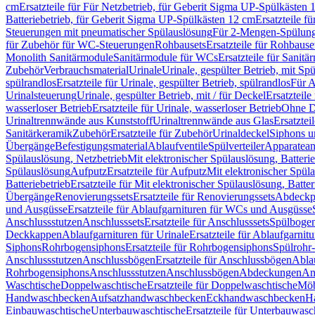
cm
Ersatzteile für Für Netzbetrieb, für Geberit Sigma UP-Spülkästen 
Batteriebetrieb, für Geberit Sigma UP-Spülkästen 12 cm
Ersatzteile f
Steuerungen mit pneumatischer Spülauslösung
Für 2-Mengen-Spülun
für Zubehör für WC-Steuerungen
Rohbausets
Ersatzteile für Rohbause
Monolith Sanitärmodule
Sanitärmodule für WCs
Ersatzteile für Sanit
Zubehör
Verbrauchsmaterial
Urinale
Urinale, gespülter Betrieb, mit Sp
spülrandlos
Ersatzteile für Urinale, gespülter Betrieb, spülrandlos
Für A
Urinalsteuerung
Urinale, gespülter Betrieb, mit / für Deckel
Ersatzteile
wasserloser Betrieb
Ersatzteile für Urinale, wasserloser Betrieb
Ohne D
Urinaltrennwände aus Kunststoff
Urinaltrennwände aus Glas
Ersatztei
Sanitärkeramik
Zubehör
Ersatzteile für Zubehör
Urinaldeckel
Siphons u
Übergänge
Befestigungsmaterial
Ablaufventile
Spülverteiler
Apparatean
Spülauslösung, Netzbetrieb
Mit elektronischer Spülauslösung, Batterie
Spülauslösung
Aufputz
Ersatzteile für Aufputz
Mit elektronischer Spül
Batteriebetrieb
Ersatzteile für Mit elektronischer Spülauslösung, Batter
Übergänge
Renovierungssets
Ersatzteile für Renovierungssets
Abdeckpl
und Ausgüsse
Ersatzteile für Ablaufgarnituren für WCs und Ausgüsse
Anschlussstutzen
Anschlusssets
Ersatzteile für Anschlusssets
Spülbogen
Deckkappen
Ablaufgarnituren für Urinale
Ersatzteile für Ablaufgarnitu
Siphons
Rohrbogensiphons
Ersatzteile für Rohrbogensiphons
Spülrohr
Anschlussstutzen
Anschlussbögen
Ersatzteile für Anschlussbögen
Ablau
Rohrbogensiphons
Anschlussstutzen
Anschlussbögen
Abdeckungen
An
Waschtische
Doppelwaschtische
Ersatzteile für Doppelwaschtische
Möb
Handwaschbecken
Aufsatzhandwaschbecken
Eckhandwaschbecken
H
Einbauwaschtische
Unterbauwaschtische
Ersatzteile für Unterbauwasc