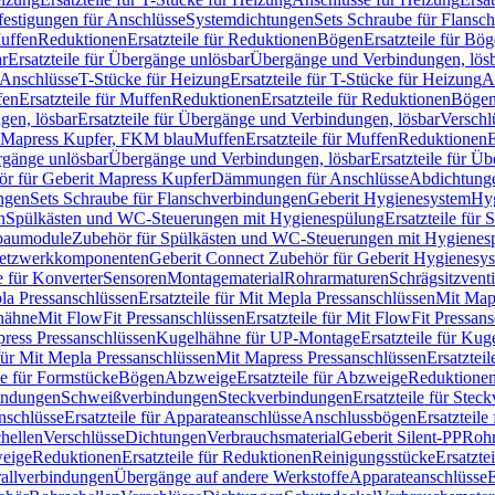
festigungen für Anschlüsse
Systemdichtungen
Sets Schraube für Flansc
Muffen
Reduktionen
Ersatzteile für Reduktionen
Bögen
Ersatzteile für Bö
r
Ersatzteile für Übergänge unlösbar
Übergänge und Verbindungen, lös
r Anschlüsse
T-Stücke für Heizung
Ersatzteile für T-Stücke für Heizung
A
fen
Ersatzteile für Muffen
Reduktionen
Ersatzteile für Reduktionen
Böge
gen, lösbar
Ersatzteile für Übergänge und Verbindungen, lösbar
Verschl
it Mapress Kupfer, FKM blau
Muffen
Ersatzteile für Muffen
Reduktionen
E
ergänge unlösbar
Übergänge und Verbindungen, lösbar
Ersatzteile für Ü
hör für Geberit Mapress Kupfer
Dämmungen für Anschlüsse
Abdichtunge
ngen
Sets Schraube für Flanschverbindungen
Geberit Hygienesystem
Hyg
n
Spülkästen und WC-Steuerungen mit Hygienespülung
Ersatzteile fü
nbaumodule
Zubehör für Spülkästen und WC-Steuerungen mit Hygienes
etzwerkkomponenten
Geberit Connect Zubehör für Geberit Hygienesy
e für Konverter
Sensoren
Montagematerial
Rohrarmaturen
Schrägsitzventi
la Pressanschlüssen
Ersatzteile für Mit Mepla Pressanschlüssen
Mit Map
lhähne
Mit FlowFit Pressanschlüssen
Ersatzteile für Mit FlowFit Pressan
press Pressanschlüssen
Kugelhähne für UP-Montage
Ersatzteile für Ku
 für Mit Mepla Pressanschlüssen
Mit Mapress Pressanschlüssen
Ersatztei
le für Formstücke
Bögen
Abzweige
Ersatzteile für Abzweige
Reduktione
bindungen
Schweißverbindungen
Steckverbindungen
Ersatzteile für Ste
nschlüsse
Ersatzteile für Apparateanschlüsse
Anschlussbögen
Ersatzteil
hellen
Verschlüsse
Dichtungen
Verbrauchsmaterial
Geberit Silent-PP
Roh
weige
Reduktionen
Ersatzteile für Reduktionen
Reinigungsstücke
Ersatzte
allverbindungen
Übergänge auf andere Werkstoffe
Apparateanschlüsse
E