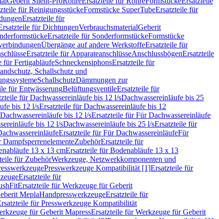
ial
Geberit Silent-Pro
Rohre
Ersatzteile für Rohre
Formstücke
Ersatzteile
zteile für Reinigungsstücke
Formstücke SuperTube
Ersatzteile für
ndungen
Ersatzteile für
Ersatzteile für Dichtungen
Verbrauchsmaterial
Geberit
nderformstücke
Ersatzteile für Sonderformstücke
Formstücke
ckverbindungen
Übergänge auf andere Werkstoffe
Ersatzteile für
schlüsse
Ersatzteile für Apparateanschlüsse
Anschlussbögen
Ersatzteile
e für Fertigabläufe
Schneckensiphons
Ersatzteile für
andschutz, Schallschutz und
rungssysteme
Schallschutz
Dämmungen zur
ile für Entwässerung
Belüftungsventile
Ersatzteile für
tzteile für Dachwassereinläufe bis 12 l/s
Dachwassereinläufe bis 25
fe bis 12 l/s
Ersatzteile für Dachwassereinläufe bis 12
Dachwassereinläufe bis 12 l/s
Ersatzteile für Für Dachwassereinläufe
ereinläufe bis 12 l/s
Dachwassereinläufe bis 25 l/s
Ersatzteile für
Dachwassereinläufe
Ersatzteile für Für Dachwassereinläufe
Für
für Dampfsperrenelemente
Zubehör
Ersatzteile für
nabläufe 13 x 13 cm
Ersatzteile für Bodenabläufe 13 x 13
teile für Zubehör
Werkzeuge, Netzwerkkomponenten und
presswerkzeuge
Presswerkzeuge Kompatibilität [1]
Ersatzteile für
kzeuge
Ersatzteile für
ushFit
Ersatzteile für Werkzeuge für Geberit
Geberit Mepla
Handpresswerkzeuge
Ersatzteile für
rsatzteile für Presswerkzeuge Kompatibilität
rkzeuge für Geberit Mapress
Ersatzteile für Werkzeuge für Geberit