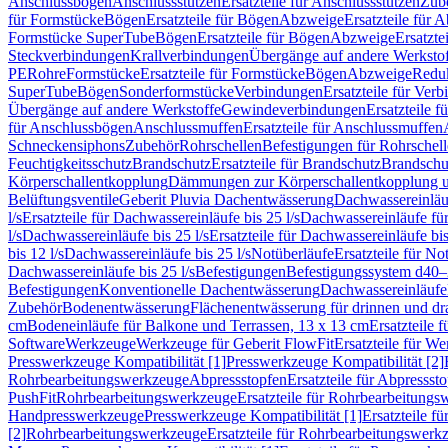
Anschlussbögen
Anschlussstutzen
Ersatzteile für Anschlussstutzen
Zub
für Formstücke
Bögen
Ersatzteile für Bögen
Abzweige
Ersatzteile für 
Formstücke SuperTube
Bögen
Ersatzteile für Bögen
Abzweige
Ersatzte
Steckverbindungen
Krallverbindungen
Übergänge auf andere Werksto
PE
Rohre
Formstücke
Ersatzteile für Formstücke
Bögen
Abzweige
Redu
SuperTube
Bögen
Sonderformstücke
Verbindungen
Ersatzteile für Ver
Übergänge auf andere Werkstoffe
Gewindeverbindungen
Ersatzteile 
für Anschlussbögen
Anschlussmuffen
Ersatzteile für Anschlussmuffen
Schneckensiphons
Zubehör
Rohrschellen
Befestigungen für Rohrschel
Feuchtigkeitsschutz
Brandschutz
Ersatzteile für Brandschutz
Brandschu
Körperschallentkopplung
Dämmungen zur Körperschallentkopplung 
Belüftungsventile
Geberit Pluvia Dachentwässerung
Dachwassereinläu
l/s
Ersatzteile für Dachwassereinläufe bis 25 l/s
Dachwassereinläufe fü
l/s
Dachwassereinläufe bis 25 l/s
Ersatzteile für Dachwassereinläufe bis
bis 12 l/s
Dachwassereinläufe bis 25 l/s
Notüberläufe
Ersatzteile für No
Dachwassereinläufe bis 25 l/s
Befestigungen
Befestigungssystem d40
Befestigungen
Konventionelle Dachentwässerung
Dachwassereinläufe
Zubehör
Bodenentwässerung
Flächenentwässerung für drinnen und d
cm
Bodeneinläufe für Balkone und Terrassen, 13 x 13 cm
Ersatzteile 
Software
Werkzeuge
Werkzeuge für Geberit FlowFit
Ersatzteile für W
Presswerkzeuge Kompatibilität [1]
Presswerkzeuge Kompatibilität [2]
Rohrbearbeitungswerkzeuge
Abpressstopfen
Ersatzteile für Abpressst
PushFit
Rohrbearbeitungswerkzeuge
Ersatzteile für Rohrbearbeitung
Handpresswerkzeuge
Presswerkzeuge Kompatibilität [1]
Ersatzteile f
[2]
Rohrbearbeitungswerkzeuge
Ersatzteile für Rohrbearbeitungswerk