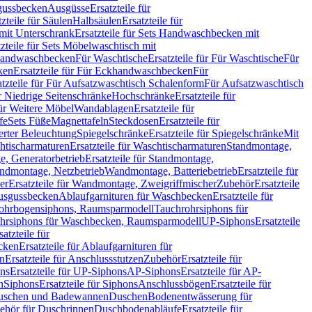
sgussbecken
Ausgüsse
Ersatzteile für
tzteile für Säulen
Halbsäulen
Ersatzteile für
mit Unterschrank
Ersatzteile für Sets Handwaschbecken mit
tzteile für Sets Möbelwaschtisch mit
 Handwaschbecken
Für Waschtische
Ersatzteile für Für Waschtische
Für
ken
Ersatzteile für Für Eckhandwaschbecken
Für
atzteile für Für Aufsatzwaschtisch Schalenform
Für Aufsatzwaschtisch
ür Niedrige Seitenschränke
Hochschränke
Ersatzteile für
für Weitere Möbel
Wandablagen
Ersatzteile für
fe
Sets Füße
Magnettafeln
Steckdosen
Ersatzteile für
ierter Beleuchtung
Spiegelschränke
Ersatzteile für Spiegelschränke
Mit
htischarmaturen
Ersatzteile für Waschtischarmaturen
Standmontage,
, Generatorbetrieb
Ersatzteile für Standmontage,
andmontage, Netzbetrieb
Wandmontage, Batteriebetrieb
Ersatzteile für
er
Ersatzteile für Wandmontage, Zweigriffmischer
Zubehör
Ersatzteile
Ausgussbecken
Ablaufgarnituren für Waschbecken
Ersatzteile für
 Rohrbogensiphons, Raumsparmodell
Tauchrohrsiphons für
rohrsiphons für Waschbecken, Raumsparmodell
UP-Siphons
Ersatzteile
satzteile für
ecken
Ersatzteile für Ablaufgarnituren für
en
Ersatzteile für Anschlussstutzen
Zubehör
Ersatzteile für
ns
Ersatzteile für UP-Siphons
AP-Siphons
Ersatzteile für AP-
n
Siphons
Ersatzteile für Siphons
Anschlussbögen
Ersatzteile für
uschen und Badewannen
Duschen
Bodenentwässerung für
behör für Duschrinnen
Duschbodenabläufe
Ersatzteile für