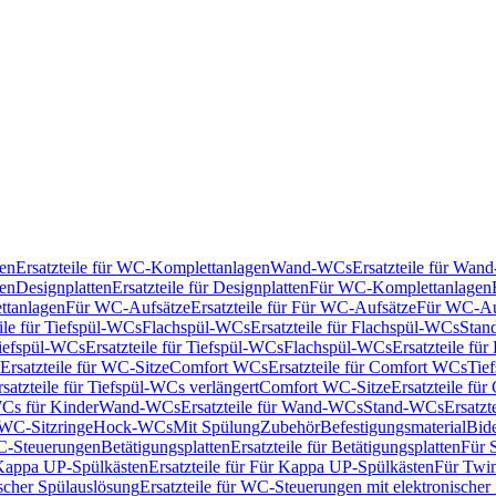
en
Ersatzteile für WC-Komplettanlagen
Wand-WCs
Ersatzteile für Wa
ken
Designplatten
Ersatzteile für Designplatten
Für WC-Komplettanlagen
tanlagen
Für WC-Aufsätze
Ersatzteile für Für WC-Aufsätze
Für WC-Au
eile für Tiefspül-WCs
Flachspül-WCs
Ersatzteile für Flachspül-WCs
Stan
iefspül-WCs
Ersatzteile für Tiefspül-WCs
Flachspül-WCs
Ersatzteile fü
Ersatzteile für WC-Sitze
Comfort WCs
Ersatzteile für Comfort WCs
Tie
rsatzteile für Tiefspül-WCs verlängert
Comfort WC-Sitze
Ersatzteile fü
WCs für Kinder
Wand-WCs
Ersatzteile für Wand-WCs
Stand-WCs
Ersatzt
r WC-Sitzringe
Hock-WCs
Mit Spülung
Zubehör
Befestigungsmaterial
Bide
C-Steuerungen
Betätigungsplatten
Ersatzteile für Betätigungsplatten
Für 
Kappa UP-Spülkästen
Ersatzteile für Für Kappa UP-Spülkästen
Für Twin
scher Spülauslösung
Ersatzteile für WC-Steuerungen mit elektronischer