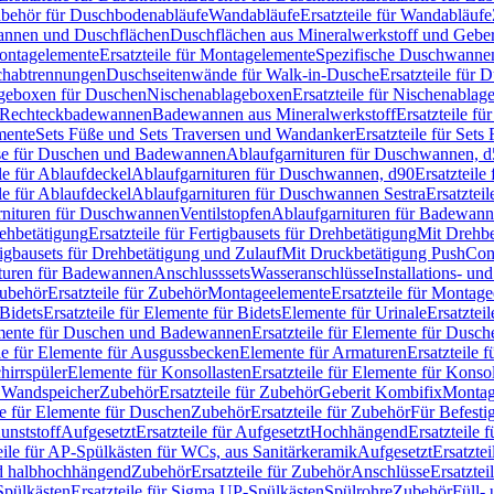
Zubehör für Duschbodenabläufe
Wandabläufe
Ersatzteile für Wandabläufe
wannen und Duschflächen
Duschflächen aus Mineralwerkstoff und Geberi
ntagelemente
Ersatzteile für Montagelemente
Spezifische Duschwanne
schabtrennungen
Duschseitenwände für Walk-in-Dusche
Ersatzteile für
lageboxen für Duschen
Nischenablageboxen
Ersatzteile für Nischenabla
ür Rechteckbadewannen
Badewannen aus Mineralwerkstoff
Ersatzteile f
mente
Sets Füße und Sets Traversen und Wandanker
Ersatzteile für Set
se für Duschen und Badewannen
Ablaufgarnituren für Duschwannen, 
ile für Ablaufdeckel
Ablaufgarnituren für Duschwannen, d90
Ersatzteil
ile für Ablaufdeckel
Ablaufgarnituren für Duschwannen Sestra
Ersatztei
rnituren für Duschwannen
Ventilstopfen
Ablaufgarnituren für Badewann
rehbetätigung
Ersatzteile für Fertigbausets für Drehbetätigung
Mit Drehbe
rtigbausets für Drehbetätigung und Zulauf
Mit Druckbetätigung PushCon
ituren für Badewannen
Anschlusssets
Wasseranschlüsse
Installations- un
ubehör
Ersatzteile für Zubehör
Montageelemente
Ersatzteile für Montag
Bidets
Ersatzteile für Elemente für Bidets
Elemente für Urinale
Ersatztei
mente für Duschen und Badewannen
Ersatzteile für Elemente für Dus
ile für Elemente für Ausgussbecken
Elemente für Armaturen
Ersatzteile 
hirrspüler
Elemente für Konsollasten
Ersatzteile für Elemente für Konso
r Wandspeicher
Zubehör
Ersatzteile für Zubehör
Geberit Kombifix
Montag
le für Elemente für Duschen
Zubehör
Ersatzteile für Zubehör
Für Befesti
unststoff
Aufgesetzt
Ersatzteile für Aufgesetzt
Hochhängend
Ersatzteile
eile für AP-Spülkästen für WCs, aus Sanitärkeramik
Aufgesetzt
Ersatztei
nd halbhochhängend
Zubehör
Ersatzteile für Zubehör
Anschlüsse
Ersatztei
pülkästen
Ersatzteile für Sigma UP-Spülkästen
Spülrohre
Zubehör
Füll- 