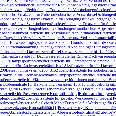
ehör
Rohrschellen
Verschlüsse
Dichtungen
Schutzdeckel
Verbrauchsmater
Abzweige
Reduktionen
Ersatzteile für Reduktionen
Reinigungsstücke
Ersat
ile für Abzweige
Verbindungen
Ersatzteile für Verbindungen
Steckverbi
ffe
Zubehör
Ersatzteile für Zubehör
Rohrschellen
Verschlüsse
Dichtungen
ktionen
Reinigungsstücke
Ersatzteile für Reinigungsstücke
Übergänge
So
bindungen
Schweißverbindungen
Steckverbindungen
Ersatzteile für Ste
für Gewindeverbindungen
Flanschverbindungen
Bundbüchsen
Apparatean
Anschlussstutzen
Ersatzteile für Anschlussstutzen
Fertigabläufe
Ersatzteil
len
Tragschalen
Verschlüsse
Dichtungen
Bauschutze
Verbrauchsmaterial
Br
tz für Entwässerungssysteme
Ersatzteile für Brandschutz für Entwässe
und Luftschalldämmung
Feuchtigkeitsschutz
Abdichtungen
Lüftungsvent
fe
Ersatzteile für Dachwassereinläufe
Dachwassereinläufe bis 12 l/s
Ersa
r Rinnen
Ersatzteile für Dachwassereinläufe für Rinnen
Dachwassereinläu
 25 l/s
Dampfsperrenelemente
Ersatzteile für Dampfsperrenelemente
Für 
tüberläufe
Für Dachwassereinläufe bis 12 l/s
Ersatzteile für Für Dachwass
–200
Befestigungssystem d250–315
Zubehör
Ersatzteile für Zubehör
Für 
Ersatzteile für Dachwassereinläufe
Dampfsperrenelemente
Ersatzteile 
raußen
Ersatzteile für Flächenentwässerung für drinnen und draußen
Bode
für Bodeneinläufe für Balkone und Terrassen, 13 x 13 cm
Zubehör
Ersatz
erkzeuge für Geberit FlowFit
Handpresswerkzeuge
Ersatzteile für Hand
Ersatzteile für Presswerkzeuge Kompatibilität [2]
Rohrbearbeitungswer
opfen
Prüfmittel
Zubehör
Ersatzteile für Zubehör
Werkzeuge für Geberit P
swerkzeuge
Werkzeuge für Geberit Mepla
Ersatzteile für Werkzeuge für 
ür Presswerkzeuge Kompatibilität [1]
Presswerkzeuge Kompatibilität [2]
E
zeuge
Abpressstopfen
Ersatzteile für Abpressstopfen
Prüfmittel
Zubehör
We