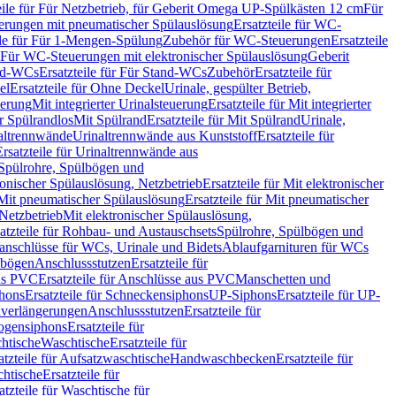
eile für Für Netzbetrieb, für Geberit Omega UP-Spülkästen 12 cm
Für
rungen mit pneumatischer Spülauslösung
Ersatzteile für WC-
ile für Für 1-Mengen-Spülung
Zubehör für WC-Steuerungen
Ersatzteile
ür Für WC-Steuerungen mit elektronischer Spülauslösung
Geberit
nd-WCs
Ersatzteile für Für Stand-WCs
Zubehör
Ersatzteile für
el
Ersatzteile für Ohne Deckel
Urinale, gespülter Betrieb,
uerung
Mit integrierter Urinalsteuerung
Ersatzteile für Mit integrierter
ür Spülrandlos
Mit Spülrand
Ersatzteile für Mit Spülrand
Urinale,
naltrennwände
Urinaltrennwände aus Kunststoff
Ersatzteile für
Ersatzteile für Urinaltrennwände aus
r Spülrohre, Spülbögen und
ronischer Spülauslösung, Netzbetrieb
Ersatzteile für Mit elektronischer
Mit pneumatischer Spülauslösung
Ersatzteile für Mit pneumatischer
 Netzbetrieb
Mit elektronischer Spülauslösung,
atzteile für Rohbau- und Austauschsets
Spülrohre, Spülbögen und
anschlüsse für WCs, Urinale und Bidets
Ablaufgarnituren für WCs
ssbögen
Anschlussstutzen
Ersatzteile für
us PVC
Ersatzteile für Anschlüsse aus PVC
Manschetten und
hons
Ersatzteile für Schneckensiphons
UP-Siphons
Ersatzteile für UP-
enverlängerungen
Anschlussstutzen
Ersatzteile für
ogensiphons
Ersatzteile für
htische
Waschtische
Ersatzteile für
atzteile für Aufsatzwaschtische
Handwaschbecken
Ersatzteile für
htische
Ersatzteile für
atzteile für Waschtische für