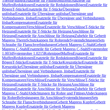
Therm
Fittings
Ersatzteile für Fittings
Muffen
Ersatzteile für
Muffen
Reduktionen
Ersatzteile für Reduktionen
Bögen
Ersatzteile für
Bögen
T-Stücke
Ersatzteile für T-Stücke
Übergänge
unlösbar
Ersatzteile für Übergänge unlösbar
Übergänge und
Verbindungen, lösbar
Ersatzteile für Übergänge und Verbindungen,
lösbar
Kompensatoren
Ersatzteile für
Kompensatoren
Verschlüsse
Ersatzteile für Verschlüsse
T-Stücke für
Heizung
Ersatzteile für T-Stücke für Heizung
Anschlüsse für
Heizung
Ersatzteile für Anschlüsse für Heizung
Zubehör für Geberit
Mapress Therm
Schutzkappen für Rohrende
Systemdichtungen
Sets
Schraube für Flanschverbindungen
Geberit Mapress C-Stahl
Geberit
Mapress C-Stahl
Ersatzteile für Geberit Mapress C-Stahl
Systemrohre
1.0034
Systemrohre 1.0215
Rohrnippel
Muffen
Ersatzteile für
Muffen
Reduktionen
Ersatzteile für Reduktionen
Bögen
Ersatzteile für
Bögen
T-Stücke
Ersatzteile für T-Stücke
Kreuzstücke
Ersatzteile für
Kreuzstücke
Übergänge unlösbar
Ersatzteile für Übergänge
unlösbar
Übergänge und Verbindungen, lösbar
Ersatzteile für
Übergänge und Verbindungen, lösbar
Kompensatoren
Ersatzteile für
Kompensatoren
Verschlüsse
Ersatzteile für Verschlüsse
T-Stücke für
Heizung
Ersatzteile für T-Stücke für Heizung
Anschlüsse für
Heizung
Ersatzteile für Anschlüsse für Heizung
Zubehör für Geberit
Mapress C-Stahl
Abdichtungen für Rohre und Fittings
Abdeckungen
für Rohre
Befestigungen für Anschlüsse
Systemdichtungen
Sets
Schraube für Flanschverbindungen
Geberit Mapress Kupfer
Geberit
Mapress Kupfer
Ersatzteile für Geberit Mapress