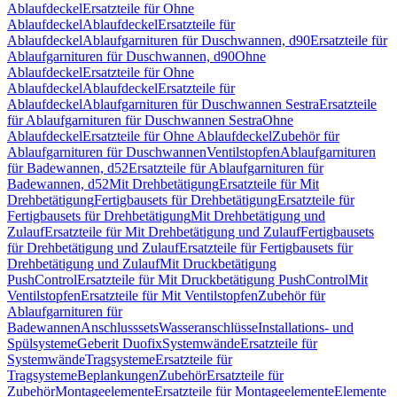
Ablaufdeckel
Ersatzteile für Ohne
Ablaufdeckel
Ablaufdeckel
Ersatzteile für
Ablaufdeckel
Ablaufgarnituren für Duschwannen, d90
Ersatzteile für
Ablaufgarnituren für Duschwannen, d90
Ohne
Ablaufdeckel
Ersatzteile für Ohne
Ablaufdeckel
Ablaufdeckel
Ersatzteile für
Ablaufdeckel
Ablaufgarnituren für Duschwannen Sestra
Ersatzteile
für Ablaufgarnituren für Duschwannen Sestra
Ohne
Ablaufdeckel
Ersatzteile für Ohne Ablaufdeckel
Zubehör für
Ablaufgarnituren für Duschwannen
Ventilstopfen
Ablaufgarnituren
für Badewannen, d52
Ersatzteile für Ablaufgarnituren für
Badewannen, d52
Mit Drehbetätigung
Ersatzteile für Mit
Drehbetätigung
Fertigbausets für Drehbetätigung
Ersatzteile für
Fertigbausets für Drehbetätigung
Mit Drehbetätigung und
Zulauf
Ersatzteile für Mit Drehbetätigung und Zulauf
Fertigbausets
für Drehbetätigung und Zulauf
Ersatzteile für Fertigbausets für
Drehbetätigung und Zulauf
Mit Druckbetätigung
PushControl
Ersatzteile für Mit Druckbetätigung PushControl
Mit
Ventilstopfen
Ersatzteile für Mit Ventilstopfen
Zubehör für
Ablaufgarnituren für
Badewannen
Anschlusssets
Wasseranschlüsse
Installations- und
Spülsysteme
Geberit Duofix
Systemwände
Ersatzteile für
Systemwände
Tragsysteme
Ersatzteile für
Tragsysteme
Beplankungen
Zubehör
Ersatzteile für
Zubehör
Montageelemente
Ersatzteile für Montageelemente
Elemente