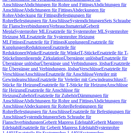
Anschlüsse
Abdichtungen für Rohre und Fittings
Abdichtungen für
Anschlüsse
Abdichtungen für Fittings
Abdeckungen für
Rohre
Abdeckung für Fittings
Befestigungen für
Rohre
Befestigungen für Anschlüsse
Systemdichtungen
Sets Schraube
für Flanschverbindungen
Verbrauchsmaterial
Geberit
Mepla
Systemrohre ML
Ersatzteile für Systemrohre ML
Systemrohre
Heizung ML
Ersatzteile für Systemrohre Heizung
ML
Fittings
Ersatzteile für Fittings
Kupplungen
Ersatzteile für
Kupplungen
Reduktionen
Ersatzteile für
Reduktionen
Winkel
Ersatzteile für Winkel
T-Stücke
Ersatzteile für T-
Stücke
Innenliegende Zirkulation
Übergänge unlösbar
Ersatzteile für
Übergänge unlösbar
Übergänge und Verbindungen, lösbar
Ersatzteile
für Übergänge und Verbindungen, lösbar
Verschlüsse
Ersatzteile für
Verschlüsse
Anschlüsse
Ersatzteile für Anschlüsse
Verteiler mit
Gewindeanschluss
Ersatzteile für Verteiler mit Gewindeanschluss
T-
Stücke für Heizung
Ersatzteile für T-Stücke für Heizung
Anschlüsse
für Heizung
Ersatzteile für Anschlüsse für
Heizung
Zubehör
Ersatzteile für Zubehör
Dämmungen für
Anschlüsse
Abdichtungen für Rohre und Fittings
Abdichtungen für
Anschlüsse
Abdeckungen für Rohre
Befestigungen für
Rohre
Befestigungen für Anschlüsse
Ersatzteile für Befestigungen für
Anschlüsse
Systemdichtungen
Sets Schraube für
Flanschverbindungen
Geberit Mapress Edelstahl
Geberit Mapress
Edelstahl
Ersatzteile für Geberit Mapress Edelstahl
Systemrohre
1.4401
Ersatzteile für Systemrohre 1.4401
Systemrohre