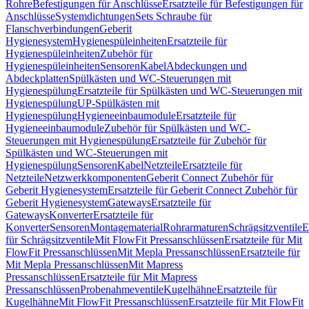
Rohre
Befestigungen für Anschlüsse
Ersatzteile für Befestigungen für
Anschlüsse
Systemdichtungen
Sets Schraube für
Flanschverbindungen
Geberit
Hygienesystem
Hygienespüleinheiten
Ersatzteile für
Hygienespüleinheiten
Zubehör für
Hygienespüleinheiten
Sensoren
Kabel
Abdeckungen und
Abdeckplatten
Spülkästen und WC-Steuerungen mit
Hygienespülung
Ersatzteile für Spülkästen und WC-Steuerungen mit
Hygienespülung
UP-Spülkästen mit
Hygienespülung
Hygieneeinbaumodule
Ersatzteile für
Hygieneeinbaumodule
Zubehör für Spülkästen und WC-
Steuerungen mit Hygienespülung
Ersatzteile für Zubehör für
Spülkästen und WC-Steuerungen mit
Hygienespülung
Sensoren
Kabel
Netzteile
Ersatzteile für
Netzteile
Netzwerkkomponenten
Geberit Connect Zubehör für
Geberit Hygienesystem
Ersatzteile für Geberit Connect Zubehör für
Geberit Hygienesystem
Gateways
Ersatzteile für
Gateways
Konverter
Ersatzteile für
Konverter
Sensoren
Montagematerial
Rohrarmaturen
Schrägsitzventile
E
für Schrägsitzventile
Mit FlowFit Pressanschlüssen
Ersatzteile für Mit
FlowFit Pressanschlüssen
Mit Mepla Pressanschlüssen
Ersatzteile für
Mit Mepla Pressanschlüssen
Mit Mapress
Pressanschlüssen
Ersatzteile für Mit Mapress
Pressanschlüssen
Probenahmeventile
Kugelhähne
Ersatzteile für
Kugelhähne
Mit FlowFit Pressanschlüssen
Ersatzteile für Mit FlowFit