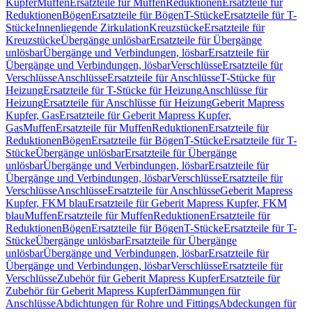
Kupfer
Muffen
Ersatzteile für Muffen
Reduktionen
Ersatzteile für
Reduktionen
Bögen
Ersatzteile für Bögen
T-Stücke
Ersatzteile für T-
Stücke
Innenliegende Zirkulation
Kreuzstücke
Ersatzteile für
Kreuzstücke
Übergänge unlösbar
Ersatzteile für Übergänge
unlösbar
Übergänge und Verbindungen, lösbar
Ersatzteile für
Übergänge und Verbindungen, lösbar
Verschlüsse
Ersatzteile für
Verschlüsse
Anschlüsse
Ersatzteile für Anschlüsse
T-Stücke für
Heizung
Ersatzteile für T-Stücke für Heizung
Anschlüsse für
Heizung
Ersatzteile für Anschlüsse für Heizung
Geberit Mapress
Kupfer, Gas
Ersatzteile für Geberit Mapress Kupfer,
Gas
Muffen
Ersatzteile für Muffen
Reduktionen
Ersatzteile für
Reduktionen
Bögen
Ersatzteile für Bögen
T-Stücke
Ersatzteile für T-
Stücke
Übergänge unlösbar
Ersatzteile für Übergänge
unlösbar
Übergänge und Verbindungen, lösbar
Ersatzteile für
Übergänge und Verbindungen, lösbar
Verschlüsse
Ersatzteile für
Verschlüsse
Anschlüsse
Ersatzteile für Anschlüsse
Geberit Mapress
Kupfer, FKM blau
Ersatzteile für Geberit Mapress Kupfer, FKM
blau
Muffen
Ersatzteile für Muffen
Reduktionen
Ersatzteile für
Reduktionen
Bögen
Ersatzteile für Bögen
T-Stücke
Ersatzteile für T-
Stücke
Übergänge unlösbar
Ersatzteile für Übergänge
unlösbar
Übergänge und Verbindungen, lösbar
Ersatzteile für
Übergänge und Verbindungen, lösbar
Verschlüsse
Ersatzteile für
Verschlüsse
Zubehör für Geberit Mapress Kupfer
Ersatzteile für
Zubehör für Geberit Mapress Kupfer
Dämmungen für
Anschlüsse
Abdichtungen für Rohre und Fittings
Abdeckungen für