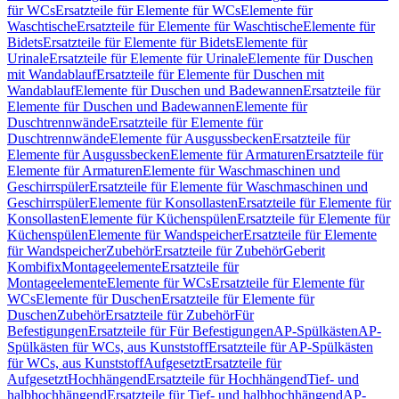
für WCs
Ersatzteile für Elemente für WCs
Elemente für
Waschtische
Ersatzteile für Elemente für Waschtische
Elemente für
Bidets
Ersatzteile für Elemente für Bidets
Elemente für
Urinale
Ersatzteile für Elemente für Urinale
Elemente für Duschen
mit Wandablauf
Ersatzteile für Elemente für Duschen mit
Wandablauf
Elemente für Duschen und Badewannen
Ersatzteile für
Elemente für Duschen und Badewannen
Elemente für
Duschtrennwände
Ersatzteile für Elemente für
Duschtrennwände
Elemente für Ausgussbecken
Ersatzteile für
Elemente für Ausgussbecken
Elemente für Armaturen
Ersatzteile für
Elemente für Armaturen
Elemente für Waschmaschinen und
Geschirrspüler
Ersatzteile für Elemente für Waschmaschinen und
Geschirrspüler
Elemente für Konsollasten
Ersatzteile für Elemente für
Konsollasten
Elemente für Küchenspülen
Ersatzteile für Elemente für
Küchenspülen
Elemente für Wandspeicher
Ersatzteile für Elemente
für Wandspeicher
Zubehör
Ersatzteile für Zubehör
Geberit
Kombifix
Montageelemente
Ersatzteile für
Montageelemente
Elemente für WCs
Ersatzteile für Elemente für
WCs
Elemente für Duschen
Ersatzteile für Elemente für
Duschen
Zubehör
Ersatzteile für Zubehör
Für
Befestigungen
Ersatzteile für Für Befestigungen
AP-Spülkästen
AP-
Spülkästen für WCs, aus Kunststoff
Ersatzteile für AP-Spülkästen
für WCs, aus Kunststoff
Aufgesetzt
Ersatzteile für
Aufgesetzt
Hochhängend
Ersatzteile für Hochhängend
Tief- und
halbhochhängend
Ersatzteile für Tief- und halbhochhängend
AP-