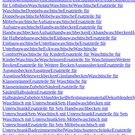
für Löthülsen
Waschplatz
Waschtische
Waschtische
Ersatzteile für
Waschtische
Doppelwaschtische
Ersatzteile für
Doppelwaschtische
Möbelwaschtische
Ersatzteile für
Möbelwaschtische
Aufsatzwaschtische
Ersatzteile für
Aufsatzwaschtische
Handwaschbecken
Ersatzteile für
Handwaschbecken
Aufsatzhandwaschbecken
Eckhandwaschbecken
H
für Halbeinbauwaschtische
Einbauwaschtische
Ersatzteile für
Einbauwaschtische
Unterbauwaschtische
Ersatzteile für
Unterbauwaschtische
Eckwaschtische
Waschtische
Comfort
Waschtische für Kinder
Ersatzteile für Waschtische für
Kinder
Waschtische
Waschrinnen
Ersatzteile für Waschrinnen
Weitere
Becken
Ersatzteile für Weitere Becken
Ausgussbecken
Ersatzteile für
Ausgussbecken
Ausgüsse
Ersatzteile für
Ausgüsse
Mehrzweckbecken
Gipsfangbecken
Waschtische für
Klassenräume
Ersatzteile für Waschtische für
Klassenräume
Zubehör
Säulen
Ersatzteile für
Säulen
Halbsäulen
Ersatzteile für
Halbsäulen
Zubehör
Ablaufdeckel
Befestigungsmaterial
Dekorblenden
W
Waschtisch mit Unterschrank
Sets Handwaschbecken mit
Unterschrank
Ersatzteile für Sets Handwaschbecken mit
Unterschrank
Sets Waschtisch mit Unterschrank
Ersatzteile für Sets
Waschtisch mit Unterschrank
Sets Möbelwaschtisch mit
Unterschrank
Ersatzteile für Sets Möbelwaschtisch mit
Unterschrank
Badezimmermöbel
Waschtischunterschränke
Ersatzteile