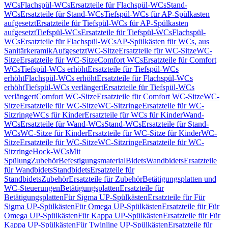
WCs
Flachspül-WCs
Ersatzteile für Flachspül-WCs
Stand-
WCs
Ersatzteile für Stand-WCs
Tiefspül-WCs für AP-Spülkasten
aufgesetzt
Ersatzteile für Tiefspül-WCs für AP-Spülkasten
aufgesetzt
Tiefspül-WCs
Ersatzteile für Tiefspül-WCs
Flachspül-
WCs
Ersatzteile für Flachspül-WCs
AP-Spülkästen für WCs, aus
Sanitärkeramik
Aufgesetzt
WC-Sitze
Ersatzteile für WC-Sitze
WC-
Sitze
Ersatzteile für WC-Sitze
Comfort WCs
Ersatzteile für Comfort
WCs
Tiefspül-WCs erhöht
Ersatzteile für Tiefspül-WCs
erhöht
Flachspül-WCs erhöht
Ersatzteile für Flachspül-WCs
erhöht
Tiefspül-WCs verlängert
Ersatzteile für Tiefspül-WCs
verlängert
Comfort WC-Sitze
Ersatzteile für Comfort WC-Sitze
WC-
Sitze
Ersatzteile für WC-Sitze
WC-Sitzringe
Ersatzteile für WC-
Sitzringe
WCs für Kinder
Ersatzteile für WCs für Kinder
Wand-
WCs
Ersatzteile für Wand-WCs
Stand-WCs
Ersatzteile für Stand-
WCs
WC-Sitze für Kinder
Ersatzteile für WC-Sitze für Kinder
WC-
Sitze
Ersatzteile für WC-Sitze
WC-Sitzringe
Ersatzteile für WC-
Sitzringe
Hock-WCs
Mit
Spülung
Zubehör
Befestigungsmaterial
Bidets
Wandbidets
Ersatzteile
für Wandbidets
Standbidets
Ersatzteile für
Standbidets
Zubehör
Ersatzteile für Zubehör
Betätigungsplatten und
WC-Steuerungen
Betätigungsplatten
Ersatzteile für
Betätigungsplatten
Für Sigma UP-Spülkästen
Ersatzteile für Für
Sigma UP-Spülkästen
Für Omega UP-Spülkästen
Ersatzteile für Für
Omega UP-Spülkästen
Für Kappa UP-Spülkästen
Ersatzteile für Für
Kappa UP-Spülkästen
Für Twinline UP-Spülkästen
Ersatzteile für