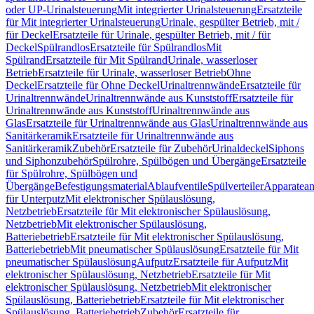
oder UP-Urinalsteuerung
Mit integrierter Urinalsteuerung
Ersatzteile
für Mit integrierter Urinalsteuerung
Urinale, gespülter Betrieb, mit /
für Deckel
Ersatzteile für Urinale, gespülter Betrieb, mit / für
Deckel
Spülrandlos
Ersatzteile für Spülrandlos
Mit
Spülrand
Ersatzteile für Mit Spülrand
Urinale, wasserloser
Betrieb
Ersatzteile für Urinale, wasserloser Betrieb
Ohne
Deckel
Ersatzteile für Ohne Deckel
Urinaltrennwände
Ersatzteile für
Urinaltrennwände
Urinaltrennwände aus Kunststoff
Ersatzteile für
Urinaltrennwände aus Kunststoff
Urinaltrennwände aus
Glas
Ersatzteile für Urinaltrennwände aus Glas
Urinaltrennwände aus
Sanitärkeramik
Ersatzteile für Urinaltrennwände aus
Sanitärkeramik
Zubehör
Ersatzteile für Zubehör
Urinaldeckel
Siphons
und Siphonzubehör
Spülrohre, Spülbögen und Übergänge
Ersatzteile
für Spülrohre, Spülbögen und
Übergänge
Befestigungsmaterial
Ablaufventile
Spülverteiler
Apparatean
für Unterputz
Mit elektronischer Spülauslösung,
Netzbetrieb
Ersatzteile für Mit elektronischer Spülauslösung,
Netzbetrieb
Mit elektronischer Spülauslösung,
Batteriebetrieb
Ersatzteile für Mit elektronischer Spülauslösung,
Batteriebetrieb
Mit pneumatischer Spülauslösung
Ersatzteile für Mit
pneumatischer Spülauslösung
Aufputz
Ersatzteile für Aufputz
Mit
elektronischer Spülauslösung, Netzbetrieb
Ersatzteile für Mit
elektronischer Spülauslösung, Netzbetrieb
Mit elektronischer
Spülauslösung, Batteriebetrieb
Ersatzteile für Mit elektronischer
Spülauslösung, Batteriebetrieb
Zubehör
Ersatzteile für