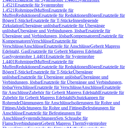
1.4521
Ersatzteile für Systemrohre
1.4521
Rohrnippel
Muffen
Ersatzteile für
Muffen
Reduktionen
Ersatzteile für Reduktionen
Bögen
Ersatzteile für
Bögen
T-Stücke
Ersatzteile für T-Stücke
Innenliegende
Zirkulation
Übergänge unlösbar
Ersatzteile für Übergänge
unlösbar
Übergänge und Verbindungen, lösbar
Ersatzteile für
Übergänge und Verbindungen, lösbar
Kompensatoren
Ersatzteile für
Kompensatoren
Verschlüsse
Ersatzteile für
Verschlüsse
Anschlüsse
Ersatzteile für Anschlüsse
Geberit Mapress
Edelstahl, Gas
Ersatzteile für Geberit Mapress Edelstahl,
Gas
Systemrohre 1.4401
Ersatzteile für Systemrohre
1.4401
Rohrnippel
Muffen
Ersatzteile für
Muffen
Reduktionen
Ersatzteile für Reduktionen
Bögen
Ersatzteile für
Bögen
T-Stücke
Ersatzteile für T-Stücke
Übergänge
unlösbar
Ersatzteile für Übergänge unlösbar
Übergänge und
Verbindungen, lösbar
Ersatzteile für Übergänge und Verbindungen,
lösbar
Verschlüsse
Ersatzteile für Verschlüsse
Anschlüsse
Ersatzteile
für Anschlüsse
Zubehör für Geberit Mapress Edelstahl
Ersatzteile für
Zubehör für Geberit Mapress Edelstahl
Schutzkappen für
Rohrende
Dämmungen für Anschlüsse
Isolierungen für Rohre und
Fittings
Abdichtungen für Rohre und Fittings
Befestigungen für
Anschlüsse
Ersatzteile für Befestigungen für
Anschlüsse
Systemdichtungen
Sets Schraube für
Flanschverbindungen
Geberit Mapress Therm
Systemrohre