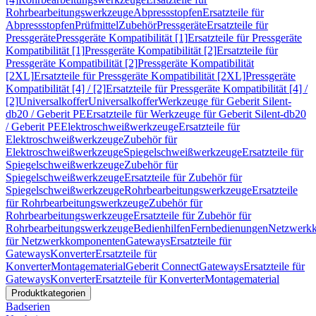
Rohrbearbeitungswerkzeuge
Abpressstopfen
Ersatzteile für
Abpressstopfen
Prüfmittel
Zubehör
Pressgeräte
Ersatzteile für
Pressgeräte
Pressgeräte Kompatibilität [1]
Ersatzteile für Pressgeräte
Kompatibilität [1]
Pressgeräte Kompatibilität [2]
Ersatzteile für
Pressgeräte Kompatibilität [2]
Pressgeräte Kompatibilität
[2XL]
Ersatzteile für Pressgeräte Kompatibilität [2XL]
Pressgeräte
Kompatibilität [4] / [2]
Ersatzteile für Pressgeräte Kompatibilität [4] /
[2]
Universalkoffer
Universalkoffer
Werkzeuge für Geberit Silent-
db20 / Geberit PE
Ersatzteile für Werkzeuge für Geberit Silent-db20
/ Geberit PE
Elektroschweißwerkzeuge
Ersatzteile für
Elektroschweißwerkzeuge
Zubehör für
Elektroschweißwerkzeuge
Spiegelschweißwerkzeuge
Ersatzteile für
Spiegelschweißwerkzeuge
Zubehör für
Spiegelschweißwerkzeuge
Ersatzteile für Zubehör für
Spiegelschweißwerkzeuge
Rohrbearbeitungswerkzeuge
Ersatzteile
für Rohrbearbeitungswerkzeuge
Zubehör für
Rohrbearbeitungswerkzeuge
Ersatzteile für Zubehör für
Rohrbearbeitungswerkzeuge
Bedienhilfen
Fernbedienungen
Netzwerk
für Netzwerkkomponenten
Gateways
Ersatzteile für
Gateways
Konverter
Ersatzteile für
Konverter
Montagematerial
Geberit Connect
Gateways
Ersatzteile für
Gateways
Konverter
Ersatzteile für Konverter
Montagematerial
Produktkategorien
Badserien