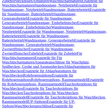
Zubehör
Steckdosen
Armaturen
Waschtischarmaturen
Ersatzteile für
Waschtischarmaturen
Standmontage, Netzbetrieb
Ersatzteile für
Standmontage, Netzbetrieb
Standmontage, Batteriebetrieb
Ersatzteile
für Standmontage, Batteriebetrieb
Standmontage,
Generatorbetrieb
Ersatzteile für Standmontage,
Generatorbetrieb
Standmontage, Einhebelmischer
Ersatzteile für
Standmontage, Einhebelmischer
Wandmontage,
Netzbetrieb
Ersatzteile für Wandmontage, Netzbetrieb
Wandmontage,
Batteriebetrieb
Ersatzteile für Wandmontage,
Batteriebetrieb
Wandmontage, Generatorbetrieb
Ersatzteile für
Wandmontage, Generatorbetrieb
Wandmontage,
Zweigriffmischer
Ersatzteile für Wandmontage,
Zweigriffmischer
Zubehör
Ersatzteile für Zubehör
Für
Waschtischarmaturen
Ersatzteile für Für
Waschtischarmaturen
Apparateanschlüsse für Waschplatz,
Spülbecken, Geräte und Ausgussbecken
Ablaufgarnituren für
Waschbecken
Ersatzteile für Ablaufgarnituren für
Waschbecken
Rohrbogensiphons
Ersatzteile für
Rohrbogensiphons
Rohrbogensiphons, Raumsparmodell
Ersatzteile
für Rohrbogensiphons, Raumsparmodell
Tauchrohrsiphons für
Waschbecken
Ersatzteile für Tauchrohrsiphons für
Waschbecken
Tauchrohrsiphons für Waschbecken,
Raumsparmodell
Ersatzteile für Tauchrohrsiphons für Waschbecken,
Raumsparmodell
UP-Siphons
Ersatzteile für UP-
Siphons
Waschbeckenanschlüsse
Ersatzteile für