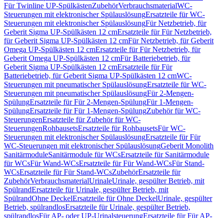
Für Twinline UP-Spülkästen
Zubehör
Verbrauchsmaterial
WC-
Steuerungen mit elektronischer Spülauslösung
Ersatzteile für WC-
Steuerungen mit elektronischer Spülauslösung
Für Netzbetrieb, für
Geberit Sigma UP-Spülkästen 12 cm
Ersatzteile für Für Netzbetrieb,
für Geberit Sigma UP-Spülkästen 12 cm
Für Netzbetrieb, für Geberit
Omega UP-Spülkästen 12 cm
Ersatzteile für Für Netzbetrieb, für
Geberit Omega UP-Spülkästen 12 cm
Für Batteriebetrieb, für
Geberit Sigma UP-Spülkästen 12 cm
Ersatzteile für Für
Batteriebetrieb, für Geberit Sigma UP-Spülkästen 12 cm
WC-
Steuerungen mit pneumatischer Spülauslösung
Ersatzteile für WC-
Steuerungen mit pneumatischer Spülauslösung
Für 2-Mengen-
Spülung
Ersatzteile für Für 2-Mengen-Spülung
Für 1-Mengen-
Spülung
Ersatzteile für Für 1-Mengen-Spülung
Zubehör für WC-
Steuerungen
Ersatzteile für Zubehör für WC-
Steuerungen
Rohbausets
Ersatzteile für Rohbausets
Für WC-
Steuerungen mit elektronischer Spülauslösung
Ersatzteile für Für
WC-Steuerungen mit elektronischer Spülauslösung
Geberit Monolith
Sanitärmodule
Sanitärmodule für WCs
Ersatzteile für Sanitärmodule
für WCs
Für Wand-WCs
Ersatzteile für Für Wand-WCs
Für Stand-
WCs
Ersatzteile für Für Stand-WCs
Zubehör
Ersatzteile für
Zubehör
Verbrauchsmaterial
Urinale
Urinale, gespülter Betrieb, mit
Spülrand
Ersatzteile für Urinale, gespülter Betrieb, mit
Spülrand
Ohne Deckel
Ersatzteile für Ohne Deckel
Urinale, gespülter
Betrieb, spülrandlos
Ersatzteile für Urinale, gespülter Betrieb,
spülrandlos
Für AP- oder UP-Urinalsteuerung
Ersatzteile für Für AP-