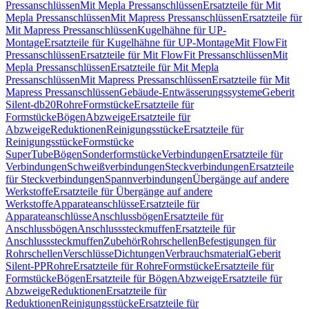
Pressanschlüssen
Mit Mepla Pressanschlüssen
Ersatzteile für Mit
Mepla Pressanschlüssen
Mit Mapress Pressanschlüssen
Ersatzteile für
Mit Mapress Pressanschlüssen
Kugelhähne für UP-
Montage
Ersatzteile für Kugelhähne für UP-Montage
Mit FlowFit
Pressanschlüssen
Ersatzteile für Mit FlowFit Pressanschlüssen
Mit
Mepla Pressanschlüssen
Ersatzteile für Mit Mepla
Pressanschlüssen
Mit Mapress Pressanschlüssen
Ersatzteile für Mit
Mapress Pressanschlüssen
Gebäude-Entwässerungssysteme
Geberit
Silent-db20
Rohre
Formstücke
Ersatzteile für
Formstücke
Bögen
Abzweige
Ersatzteile für
Abzweige
Reduktionen
Reinigungsstücke
Ersatzteile für
Reinigungsstücke
Formstücke
SuperTube
Bögen
Sonderformstücke
Verbindungen
Ersatzteile für
Verbindungen
Schweißverbindungen
Steckverbindungen
Ersatzteile
für Steckverbindungen
Spannverbindungen
Übergänge auf andere
Werkstoffe
Ersatzteile für Übergänge auf andere
Werkstoffe
Apparateanschlüsse
Ersatzteile für
Apparateanschlüsse
Anschlussbögen
Ersatzteile für
Anschlussbögen
Anschlusssteckmuffen
Ersatzteile für
Anschlusssteckmuffen
Zubehör
Rohrschellen
Befestigungen für
Rohrschellen
Verschlüsse
Dichtungen
Verbrauchsmaterial
Geberit
Silent-PP
Rohre
Ersatzteile für Rohre
Formstücke
Ersatzteile für
Formstücke
Bögen
Ersatzteile für Bögen
Abzweige
Ersatzteile für
Abzweige
Reduktionen
Ersatzteile für
Reduktionen
Reinigungsstücke
Ersatzteile für