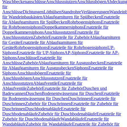
Waschbeckenanschlüsse
Anschlussstutzen
Anschlussbögen
Abdeckung
für
Anschlüsse
Dichtungen
Löthülsen
Standrohre
Verlängerungen
Wandeinb
für Wandeinbaukästen
Ablaufgarnituren für Spülbecken
Ersatzteile
für Ablaufgarnituren für Spülbecken
Rohrbogensiphons
Ersatzteile
für Rohrbogensiphons
Doppelkammersiphons
Ersatzteile für
Doppelkammersiphons
Anschlussstutzen
Ersatzteile für
Anschlussstutzen
Zubehör
Ersatzteile für Zubehör
Ablaufgarnituren
für Geräte
Ersatzteile für Ablaufgarnituren für
Geräte
Rohrbogensiphons
Ersatzteile für Rohrbogensiphons
UP-
Siphons
Ersatzteile für UP-Siphons
AP-Siphons
Ersatzteile für AP-
Siphons
Anschlüsse
Ersatzteile für
Anschlüsse
Zubehör
Ablaufgarnituren für Ausgussbecken
Ersatzteile
für Ablaufgarnituren für Ausgussbecken
Siphons
Ersatzteile für
Siphons
Anschlussbögen
Ersatzteile für
Anschlussbögen
Anschlussstutzen
Ersatzteile für
Anschlussstutzen
Ablaufventile
Ersatzteile für
Ablaufventile
Zubehör
Ersatzteile für Zubehör
Duschen und
Badewannen
Duschen
Bodenentwässerung für Duschen
Ersatzteile
für Bodenentwässerung für Duschen
Duschrinnen
Ersatzteile für
Duschrinnen
Zubehör für Duschrinnen
Ersatzteile für Zubehör für
Duschrinnen
Duschbodenabläufe
Ersatzteile für
Duschbodenabläufe
Zubehör für Duschbodenabläufe
Ersatzteile für
Zubehör für Duschbodenabläufe
Wandabläufe
Ersatzteile für
Wandabläufe
Zubehör für Wandabläufe
Ersatzteile für Zubehör für