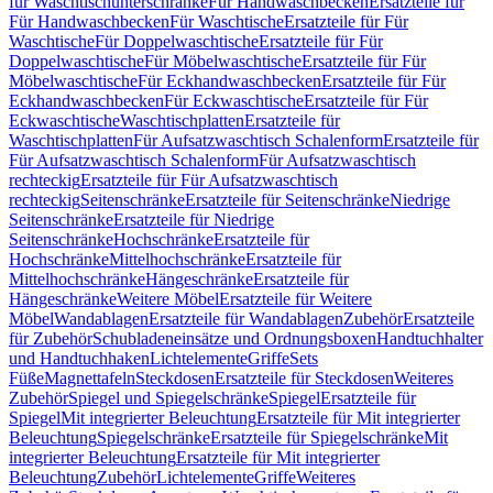
für Waschtischunterschränke
Für Handwaschbecken
Ersatzteile für
Für Handwaschbecken
Für Waschtische
Ersatzteile für Für
Waschtische
Für Doppelwaschtische
Ersatzteile für Für
Doppelwaschtische
Für Möbelwaschtische
Ersatzteile für Für
Möbelwaschtische
Für Eckhandwaschbecken
Ersatzteile für Für
Eckhandwaschbecken
Für Eckwaschtische
Ersatzteile für Für
Eckwaschtische
Waschtischplatten
Ersatzteile für
Waschtischplatten
Für Aufsatzwaschtisch Schalenform
Ersatzteile für
Für Aufsatzwaschtisch Schalenform
Für Aufsatzwaschtisch
rechteckig
Ersatzteile für Für Aufsatzwaschtisch
rechteckig
Seitenschränke
Ersatzteile für Seitenschränke
Niedrige
Seitenschränke
Ersatzteile für Niedrige
Seitenschränke
Hochschränke
Ersatzteile für
Hochschränke
Mittelhochschränke
Ersatzteile für
Mittelhochschränke
Hängeschränke
Ersatzteile für
Hängeschränke
Weitere Möbel
Ersatzteile für Weitere
Möbel
Wandablagen
Ersatzteile für Wandablagen
Zubehör
Ersatzteile
für Zubehör
Schubladeneinsätze und Ordnungsboxen
Handtuchhalter
und Handtuchhaken
Lichtelemente
Griffe
Sets
Füße
Magnettafeln
Steckdosen
Ersatzteile für Steckdosen
Weiteres
Zubehör
Spiegel und Spiegelschränke
Spiegel
Ersatzteile für
Spiegel
Mit integrierter Beleuchtung
Ersatzteile für Mit integrierter
Beleuchtung
Spiegelschränke
Ersatzteile für Spiegelschränke
Mit
integrierter Beleuchtung
Ersatzteile für Mit integrierter
Beleuchtung
Zubehör
Lichtelemente
Griffe
Weiteres