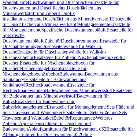
Wandabläufe
Duschwannen und Duschflächen
Ersatzteile für
Duschwannen und Duschflächen
Duschflächen aus
Mineralwerkstoff und Geberit Duofix
Installationselemente
Duschflächen aus Mineralwerkstoff
Ersatzteile
für Duschflächen aus Mineralwerkstoff
Montagelemente
Ersatzteile
für Montagelemente
Spezifische Duschwannenabläufe
Ersatzteile für
Spezifische
Duschwannenabläufe
Zubehör
Duschabtrennungen
Ersatzteile für
Duschabtrennungen
Duschseitenwände für Walk-in-
Dusche
Ersatzteile für Duschseitenwände für Walk-in-
Dusche
Zubehör
Ersatzteile für Zubehör
Nischenablageboxen für
Duschen
Ersatzteile für Nischenablageboxen für
Duschen
Nischenablageboxen
Ersatzteile für
Nischenablageboxen
Zubehör
Badewannen
Badewannen aus
Sanitäracryl
Ersatzteile für Badewannen aus
Sanitäracryl
Rechteckbadewannen
Ersatzteile für
Rechteckbadewannen
Badewannen aus Mineralwerkstoff
Ersatzteile
für Badewannen aus Mineralwerkstoff
Badewannen für
Babys
Ersatzteile für Badewannen für
Babys
Montagelemente
Ersatzteile für Montagelemente
Sets Füße und
Sets Traversen und Wandanker
Ersatzteile für Sets Füße und Sets
Traversen und Wandanker
Zubehör
Reparatursets
Weiteres
Zubehör
Apparateanschlüsse für Duschen und
Badewannen
Ablaufgarnituren für Duschwannen, d52
Ersatzteile für
Ablaufgarnituren für Duschwannen, d52
Ohne