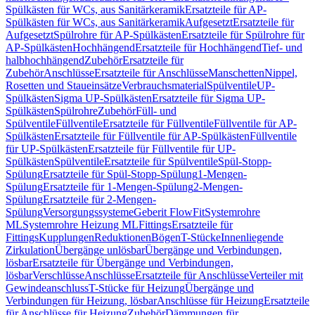
Spülkästen für WCs, aus Sanitärkeramik
Ersatzteile für AP-
Spülkästen für WCs, aus Sanitärkeramik
Aufgesetzt
Ersatzteile für
Aufgesetzt
Spülrohre für AP-Spülkästen
Ersatzteile für Spülrohre für
AP-Spülkästen
Hochhängend
Ersatzteile für Hochhängend
Tief- und
halbhochhängend
Zubehör
Ersatzteile für
Zubehör
Anschlüsse
Ersatzteile für Anschlüsse
Manschetten
Nippel,
Rosetten und Staueinsätze
Verbrauchsmaterial
Spülventile
UP-
Spülkästen
Sigma UP-Spülkästen
Ersatzteile für Sigma UP-
Spülkästen
Spülrohre
Zubehör
Füll- und
Spülventile
Füllventile
Ersatzteile für Füllventile
Füllventile für AP-
Spülkästen
Ersatzteile für Füllventile für AP-Spülkästen
Füllventile
für UP-Spülkästen
Ersatzteile für Füllventile für UP-
Spülkästen
Spülventile
Ersatzteile für Spülventile
Spül-Stopp-
Spülung
Ersatzteile für Spül-Stopp-Spülung
1-Mengen-
Spülung
Ersatzteile für 1-Mengen-Spülung
2-Mengen-
Spülung
Ersatzteile für 2-Mengen-
Spülung
Versorgungssysteme
Geberit FlowFit
Systemrohre
ML
Systemrohre Heizung ML
Fittings
Ersatzteile für
Fittings
Kupplungen
Reduktionen
Bögen
T-Stücke
Innenliegende
Zirkulation
Übergänge unlösbar
Übergänge und Verbindungen,
lösbar
Ersatzteile für Übergänge und Verbindungen,
lösbar
Verschlüsse
Anschlüsse
Ersatzteile für Anschlüsse
Verteiler mit
Gewindeanschluss
T-Stücke für Heizung
Übergänge und
Verbindungen für Heizung, lösbar
Anschlüsse für Heizung
Ersatzteile
für Anschlüsse für Heizung
Zubehör
Dämmungen für