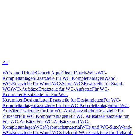
AT
WCs und Urinale
Geberit AquaClean Dusch-WCs
WC-
Komplettanlagen
Ersatzteile für WC-Komplettanlagen
Wand-
WCs
Ersatzteile für Wand-WCs
Stand-WCs
Ersatzteile für Stand-
WCs
WC-Aufsätze
Ersatzteile für WC-Aufsätze
Für WC-
Keramiken
Ersatzteile für Für WC-
Keramiken
Designplatten
Ersatzteile für Designplatten
Für WC-
Komplettanlagen
Ersatzteile für Für WC-Komplettanlagen
Für WC-
Aufsätze
Ersatzteile für Für WC-Aufsätze
Zubehör
Ersatzteile für
Zubehör
Für WC-Komplettanlagen
Für WC-Aufsätze
Ersatzteile für
Für WC-Aufsätze
Für WC-Aufsätze und WC-
Komplettanlagen
WCs
Verbrauchsmaterial
WCs und WC-Sitze
Wand-
WCs
Ersatzteile für Wand-WCs
Tiefspül-WCs
Ersatzteile für Tiefspül-