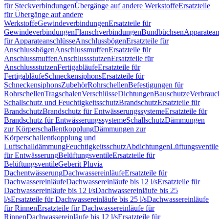
für Steckverbindungen
Übergänge auf andere Werkstoffe
Ersatzteile
für Übergänge auf andere
Werkstoffe
Gewindeverbindungen
Ersatzteile für
Gewindeverbindungen
Flanschverbindungen
Bundbüchsen
Apparatean
für Apparateanschlüsse
Anschlussbögen
Ersatzteile für
Anschlussbögen
Anschlussmuffen
Ersatzteile für
Anschlussmuffen
Anschlussstutzen
Ersatzteile für
Anschlussstutzen
Fertigabläufe
Ersatzteile für
Fertigabläufe
Schneckensiphons
Ersatzteile für
Schneckensiphons
Zubehör
Rohrschellen
Befestigungen für
Rohrschellen
Tragschalen
Verschlüsse
Dichtungen
Bauschutze
Verbrauc
Schallschutz und Feuchtigkeitsschutz
Brandschutz
Ersatzteile für
Brandschutz
Brandschutz für Entwässerungssysteme
Ersatzteile für
Brandschutz für Entwässerungssysteme
Schallschutz
Dämmungen
zur Körperschallentkopplung
Dämmungen zur
Körperschallentkopplung und
Luftschalldämmung
Feuchtigkeitsschutz
Abdichtungen
Lüftungsventile
für Entwässerung
Belüftungsventile
Ersatzteile für
Belüftungsventile
Geberit Pluvia
Dachentwässerung
Dachwassereinläufe
Ersatzteile für
Dachwassereinläufe
Dachwassereinläufe bis 12 l/s
Ersatzteile für
Dachwassereinläufe bis 12 l/s
Dachwassereinläufe bis 25
l/s
Ersatzteile für Dachwassereinläufe bis 25 l/s
Dachwassereinläufe
für Rinnen
Ersatzteile für Dachwassereinläufe für
Rinnen
Dachwassereinläufe bis 12 l/s
Ersatzteile für