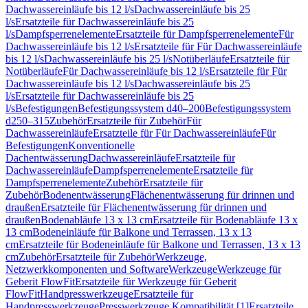
Dachwassereinläufe bis 12 l/s
Dachwassereinläufe bis 25
l/s
Ersatzteile für Dachwassereinläufe bis 25
l/s
Dampfsperrenelemente
Ersatzteile für Dampfsperrenelemente
Für
Dachwassereinläufe bis 12 l/s
Ersatzteile für Für Dachwassereinläufe
bis 12 l/s
Dachwassereinläufe bis 25 l/s
Notüberläufe
Ersatzteile für
Notüberläufe
Für Dachwassereinläufe bis 12 l/s
Ersatzteile für Für
Dachwassereinläufe bis 12 l/s
Dachwassereinläufe bis 25
l/s
Ersatzteile für Dachwassereinläufe bis 25
l/s
Befestigungen
Befestigungssystem d40–200
Befestigungssystem
d250–315
Zubehör
Ersatzteile für Zubehör
Für
Dachwassereinläufe
Ersatzteile für Für Dachwassereinläufe
Für
Befestigungen
Konventionelle
Dachentwässerung
Dachwassereinläufe
Ersatzteile für
Dachwassereinläufe
Dampfsperrenelemente
Ersatzteile für
Dampfsperrenelemente
Zubehör
Ersatzteile für
Zubehör
Bodenentwässerung
Flächenentwässerung für drinnen und
draußen
Ersatzteile für Flächenentwässerung für drinnen und
draußen
Bodenabläufe 13 x 13 cm
Ersatzteile für Bodenabläufe 13 x
13 cm
Bodeneinläufe für Balkone und Terrassen, 13 x 13
cm
Ersatzteile für Bodeneinläufe für Balkone und Terrassen, 13 x 13
cm
Zubehör
Ersatzteile für Zubehör
Werkzeuge,
Netzwerkkomponenten und Software
Werkzeuge
Werkzeuge für
Geberit FlowFit
Ersatzteile für Werkzeuge für Geberit
FlowFit
Handpresswerkzeuge
Ersatzteile für
Handpresswerkzeuge
Presswerkzeuge Kompatibilität [1]
Ersatzteile