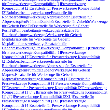
für Presswerkzeuge Kompatibilität [1]
Presswerkzeuge
Kompatibilität [2]
Ersatzteile für Presswerkzeuge Kompatibilität
[2]
Rohrbearbeitungswerkzeuge
Ersatzteile für
Rohrbearbeitungswerkzeuge
Abpressstopfen
Ersatzteile für
Abpressstopfen
Prüfmittel
Zubehör
Ersatzteile für Zubehör
Werkzeuge
für Geberit PushFit
Ersatzteile für Werkzeuge für Geberit
PushFit
Rohrbearbeitungswerkzeuge
Ersatzteile für
Rohrbearbeitungswerkzeuge
Werkzeuge für Geberit
Mepla
Ersatzteile für Werkzeuge für Geberit
Mepla
Handpresswerkzeuge
Ersatzteile für
Handpresswerkzeuge
Presswerkzeuge Kompatibilität [1]
Ersatzteile
für Presswerkzeuge Kompatibilität [1]
Presswerkzeuge
Kompatibilität [2]
Ersatzteile für Presswerkzeuge Kompatibilität
[2]
Rohrbearbeitungswerkzeuge
Ersatzteile für
Rohrbearbeitungswerkzeuge
Abpressstopfen
Ersatzteile für
Abpressstopfen
Prüfmittel
Zubehör
Werkzeuge für Geberit
Mapress
Ersatzteile für Werkzeuge für Geberit
Mapress
Presswerkzeuge Kompatibilität [1]
Ersatzteile für
Presswerkzeuge Kompatibilität [1]
Presswerkzeuge Kompatibilität
[2]
Ersatzteile für Presswerkzeuge Kompatibilität [2]
Presswerkzeuge
Kompatibilität [1] / [2]
Ersatzteile für Presswerkzeuge Kompatibilität
[1] / [2]
Presswerkzeuge Kompatibilität [2XL]
Ersatzteile für
Presswerkzeuge Kompatibilität [2XL]
Presswerkzeuge
Kompatibilität [4]
Ersatzteile für Presswerkzeuge Kompatibilität
[4]
Rohrbearbeitungswerkzeuge
Ersatzteile für