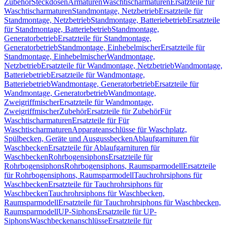
Zubehör
Steckdosen
Armaturen
Waschtischarmaturen
Ersatzteile für
Waschtischarmaturen
Standmontage, Netzbetrieb
Ersatzteile für
Standmontage, Netzbetrieb
Standmontage, Batteriebetrieb
Ersatzteile
für Standmontage, Batteriebetrieb
Standmontage,
Generatorbetrieb
Ersatzteile für Standmontage,
Generatorbetrieb
Standmontage, Einhebelmischer
Ersatzteile für
Standmontage, Einhebelmischer
Wandmontage,
Netzbetrieb
Ersatzteile für Wandmontage, Netzbetrieb
Wandmontage,
Batteriebetrieb
Ersatzteile für Wandmontage,
Batteriebetrieb
Wandmontage, Generatorbetrieb
Ersatzteile für
Wandmontage, Generatorbetrieb
Wandmontage,
Zweigriffmischer
Ersatzteile für Wandmontage,
Zweigriffmischer
Zubehör
Ersatzteile für Zubehör
Für
Waschtischarmaturen
Ersatzteile für Für
Waschtischarmaturen
Apparateanschlüsse für Waschplatz,
Spülbecken, Geräte und Ausgussbecken
Ablaufgarnituren für
Waschbecken
Ersatzteile für Ablaufgarnituren für
Waschbecken
Rohrbogensiphons
Ersatzteile für
Rohrbogensiphons
Rohrbogensiphons, Raumsparmodell
Ersatzteile
für Rohrbogensiphons, Raumsparmodell
Tauchrohrsiphons für
Waschbecken
Ersatzteile für Tauchrohrsiphons für
Waschbecken
Tauchrohrsiphons für Waschbecken,
Raumsparmodell
Ersatzteile für Tauchrohrsiphons für Waschbecken,
Raumsparmodell
UP-Siphons
Ersatzteile für UP-
Siphons
Waschbeckenanschlüsse
Ersatzteile für