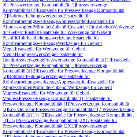
für Presswerkzeuge Kompatibilität [1]
Presswerkzeuge
Kompatibilität [2]
Ersatzteile für Presswerkzeuge Kompatibilität
[2]
Rohrbearbeitungswerkzeuge
Ersatzteile für
Rohrbearbeitungswerkzeuge
Abpressstopfen
Ersatzteile für
Abpressstopfen
Prüfmittel
Zubehör
Ersatzteile für Zubehör
Werkzeuge
für Geberit PushFit
Ersatzteile für Werkzeuge für Geberit
PushFit
Rohrbearbeitungswerkzeuge
Ersatzteile für
Rohrbearbeitungswerkzeuge
Werkzeuge für Geberit
Mepla
Ersatzteile für Werkzeuge für Geberit
Mepla
Handpresswerkzeuge
Ersatzteile für
Handpresswerkzeuge
Presswerkzeuge Kompatibilität [1]
Ersatzteile
für Presswerkzeuge Kompatibilität [1]
Presswerkzeuge
Kompatibilität [2]
Ersatzteile für Presswerkzeuge Kompatibilität
[2]
Rohrbearbeitungswerkzeuge
Ersatzteile für
Rohrbearbeitungswerkzeuge
Abpressstopfen
Ersatzteile für
Abpressstopfen
Prüfmittel
Zubehör
Werkzeuge für Geberit
Mapress
Ersatzteile für Werkzeuge für Geberit
Mapress
Presswerkzeuge Kompatibilität [1]
Ersatzteile für
Presswerkzeuge Kompatibilität [1]
Presswerkzeuge Kompatibilität
[2]
Ersatzteile für Presswerkzeuge Kompatibilität [2]
Presswerkzeuge
Kompatibilität [1] / [2]
Ersatzteile für Presswerkzeuge Kompatibilität
[1] / [2]
Presswerkzeuge Kompatibilität [2XL]
Ersatzteile für
Presswerkzeuge Kompatibilität [2XL]
Presswerkzeuge
Kompatibilität [4]
Ersatzteile für Presswerkzeuge Kompatibilität
[4]
Rohrbearbeitungswerkzeuge
Ersatzteile für