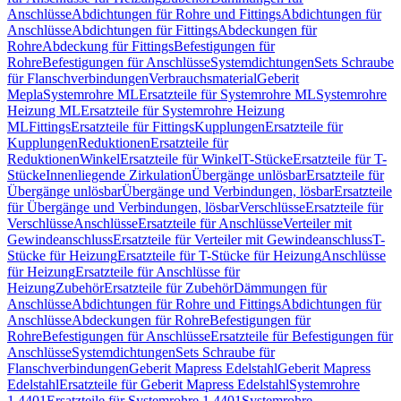
Anschlüsse
Abdichtungen für Rohre und Fittings
Abdichtungen für
Anschlüsse
Abdichtungen für Fittings
Abdeckungen für
Rohre
Abdeckung für Fittings
Befestigungen für
Rohre
Befestigungen für Anschlüsse
Systemdichtungen
Sets Schraube
für Flanschverbindungen
Verbrauchsmaterial
Geberit
Mepla
Systemrohre ML
Ersatzteile für Systemrohre ML
Systemrohre
Heizung ML
Ersatzteile für Systemrohre Heizung
ML
Fittings
Ersatzteile für Fittings
Kupplungen
Ersatzteile für
Kupplungen
Reduktionen
Ersatzteile für
Reduktionen
Winkel
Ersatzteile für Winkel
T-Stücke
Ersatzteile für T-
Stücke
Innenliegende Zirkulation
Übergänge unlösbar
Ersatzteile für
Übergänge unlösbar
Übergänge und Verbindungen, lösbar
Ersatzteile
für Übergänge und Verbindungen, lösbar
Verschlüsse
Ersatzteile für
Verschlüsse
Anschlüsse
Ersatzteile für Anschlüsse
Verteiler mit
Gewindeanschluss
Ersatzteile für Verteiler mit Gewindeanschluss
T-
Stücke für Heizung
Ersatzteile für T-Stücke für Heizung
Anschlüsse
für Heizung
Ersatzteile für Anschlüsse für
Heizung
Zubehör
Ersatzteile für Zubehör
Dämmungen für
Anschlüsse
Abdichtungen für Rohre und Fittings
Abdichtungen für
Anschlüsse
Abdeckungen für Rohre
Befestigungen für
Rohre
Befestigungen für Anschlüsse
Ersatzteile für Befestigungen für
Anschlüsse
Systemdichtungen
Sets Schraube für
Flanschverbindungen
Geberit Mapress Edelstahl
Geberit Mapress
Edelstahl
Ersatzteile für Geberit Mapress Edelstahl
Systemrohre
1.4401
Ersatzteile für Systemrohre 1.4401
Systemrohre