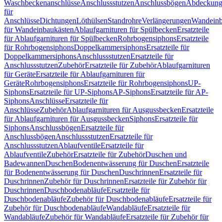
Waschbeckenanschlüsse
Anschlussstutzen
Anschlussbögen
Abdeckung
für
Anschlüsse
Dichtungen
Löthülsen
Standrohre
Verlängerungen
Wandeinb
für Wandeinbaukästen
Ablaufgarnituren für Spülbecken
Ersatzteile
für Ablaufgarnituren für Spülbecken
Rohrbogensiphons
Ersatzteile
für Rohrbogensiphons
Doppelkammersiphons
Ersatzteile für
Doppelkammersiphons
Anschlussstutzen
Ersatzteile für
Anschlussstutzen
Zubehör
Ersatzteile für Zubehör
Ablaufgarnituren
für Geräte
Ersatzteile für Ablaufgarnituren für
Geräte
Rohrbogensiphons
Ersatzteile für Rohrbogensiphons
UP-
Siphons
Ersatzteile für UP-Siphons
AP-Siphons
Ersatzteile für AP-
Siphons
Anschlüsse
Ersatzteile für
Anschlüsse
Zubehör
Ablaufgarnituren für Ausgussbecken
Ersatzteile
für Ablaufgarnituren für Ausgussbecken
Siphons
Ersatzteile für
Siphons
Anschlussbögen
Ersatzteile für
Anschlussbögen
Anschlussstutzen
Ersatzteile für
Anschlussstutzen
Ablaufventile
Ersatzteile für
Ablaufventile
Zubehör
Ersatzteile für Zubehör
Duschen und
Badewannen
Duschen
Bodenentwässerung für Duschen
Ersatzteile
für Bodenentwässerung für Duschen
Duschrinnen
Ersatzteile für
Duschrinnen
Zubehör für Duschrinnen
Ersatzteile für Zubehör für
Duschrinnen
Duschbodenabläufe
Ersatzteile für
Duschbodenabläufe
Zubehör für Duschbodenabläufe
Ersatzteile für
Zubehör für Duschbodenabläufe
Wandabläufe
Ersatzteile für
Wandabläufe
Zubehör für Wandabläufe
Ersatzteile für Zubehör für