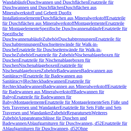
Wandabläufe
Duschwannen und Duschflächen
Ersatzteile für
Duschwannen und Duschflächen
Duschflächen aus
Mineralwerkstoff und Geberit Duofix
Installationselemente
Duschflächen aus Mineralwerkstoff
Ersatzteile
für Duschflächen aus Mineralwerkstoff
Montagelemente
Ersatzteile
für Montagelemente
Spezifische Duschwannenabläufe
Ersatzteile für
Spezifische
Duschwannenabläufe
Zubehör
Duschabtrennungen
Ersatzteile für
Duschabtrennungen
Duschseitenwände für Walk-in-
Dusche
Ersatzteile für Duschseitenwände für Walk-in-
Dusche
Zubehör
Ersatzteile für Zubehör
Nischenablageboxen für
Duschen
Ersatzteile für Nischenablageboxen für
Duschen
Nischenablageboxen
Ersatzteile für
Nischenablageboxen
Zubehör
Badewannen
Badewannen aus
Sanitäracryl
Ersatzteile für Badewannen aus
Sanitäracryl
Rechteckbadewannen
Ersatzteile für
Rechteckbadewannen
Badewannen aus Mineralwerkstoff
Ersatzteile
für Badewannen aus Mineralwerkstoff
Badewannen für
Babys
Ersatzteile für Badewannen für
Babys
Montagelemente
Ersatzteile für Montagelemente
Sets Füße und
Sets Traversen und Wandanker
Ersatzteile für Sets Füße und Sets
Traversen und Wandanker
Zubehör
Reparatursets
Weiteres
Zubehör
Apparateanschlüsse für Duschen und
Badewannen
Ablaufgarnituren für Duschwannen, d52
Ersatzteile für
Ablaufgarnituren für Duschwannen, d52
Ohne