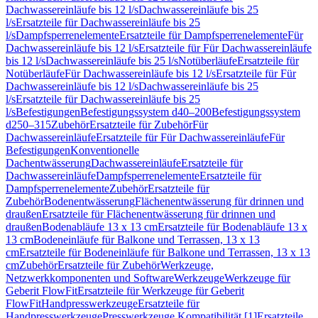
Dachwassereinläufe bis 12 l/s
Dachwassereinläufe bis 25
l/s
Ersatzteile für Dachwassereinläufe bis 25
l/s
Dampfsperrenelemente
Ersatzteile für Dampfsperrenelemente
Für
Dachwassereinläufe bis 12 l/s
Ersatzteile für Für Dachwassereinläufe
bis 12 l/s
Dachwassereinläufe bis 25 l/s
Notüberläufe
Ersatzteile für
Notüberläufe
Für Dachwassereinläufe bis 12 l/s
Ersatzteile für Für
Dachwassereinläufe bis 12 l/s
Dachwassereinläufe bis 25
l/s
Ersatzteile für Dachwassereinläufe bis 25
l/s
Befestigungen
Befestigungssystem d40–200
Befestigungssystem
d250–315
Zubehör
Ersatzteile für Zubehör
Für
Dachwassereinläufe
Ersatzteile für Für Dachwassereinläufe
Für
Befestigungen
Konventionelle
Dachentwässerung
Dachwassereinläufe
Ersatzteile für
Dachwassereinläufe
Dampfsperrenelemente
Ersatzteile für
Dampfsperrenelemente
Zubehör
Ersatzteile für
Zubehör
Bodenentwässerung
Flächenentwässerung für drinnen und
draußen
Ersatzteile für Flächenentwässerung für drinnen und
draußen
Bodenabläufe 13 x 13 cm
Ersatzteile für Bodenabläufe 13 x
13 cm
Bodeneinläufe für Balkone und Terrassen, 13 x 13
cm
Ersatzteile für Bodeneinläufe für Balkone und Terrassen, 13 x 13
cm
Zubehör
Ersatzteile für Zubehör
Werkzeuge,
Netzwerkkomponenten und Software
Werkzeuge
Werkzeuge für
Geberit FlowFit
Ersatzteile für Werkzeuge für Geberit
FlowFit
Handpresswerkzeuge
Ersatzteile für
Handpresswerkzeuge
Presswerkzeuge Kompatibilität [1]
Ersatzteile