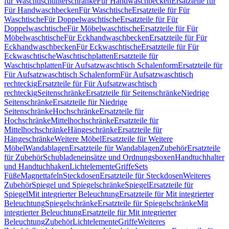
für Waschtischunterschränke
Für Handwaschbecken
Ersatzteile für
Für Handwaschbecken
Für Waschtische
Ersatzteile für Für
Waschtische
Für Doppelwaschtische
Ersatzteile für Für
Doppelwaschtische
Für Möbelwaschtische
Ersatzteile für Für
Möbelwaschtische
Für Eckhandwaschbecken
Ersatzteile für Für
Eckhandwaschbecken
Für Eckwaschtische
Ersatzteile für Für
Eckwaschtische
Waschtischplatten
Ersatzteile für
Waschtischplatten
Für Aufsatzwaschtisch Schalenform
Ersatzteile für
Für Aufsatzwaschtisch Schalenform
Für Aufsatzwaschtisch
rechteckig
Ersatzteile für Für Aufsatzwaschtisch
rechteckig
Seitenschränke
Ersatzteile für Seitenschränke
Niedrige
Seitenschränke
Ersatzteile für Niedrige
Seitenschränke
Hochschränke
Ersatzteile für
Hochschränke
Mittelhochschränke
Ersatzteile für
Mittelhochschränke
Hängeschränke
Ersatzteile für
Hängeschränke
Weitere Möbel
Ersatzteile für Weitere
Möbel
Wandablagen
Ersatzteile für Wandablagen
Zubehör
Ersatzteile
für Zubehör
Schubladeneinsätze und Ordnungsboxen
Handtuchhalter
und Handtuchhaken
Lichtelemente
Griffe
Sets
Füße
Magnettafeln
Steckdosen
Ersatzteile für Steckdosen
Weiteres
Zubehör
Spiegel und Spiegelschränke
Spiegel
Ersatzteile für
Spiegel
Mit integrierter Beleuchtung
Ersatzteile für Mit integrierter
Beleuchtung
Spiegelschränke
Ersatzteile für Spiegelschränke
Mit
integrierter Beleuchtung
Ersatzteile für Mit integrierter
Beleuchtung
Zubehör
Lichtelemente
Griffe
Weiteres