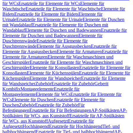
für WCs
Ersatzteile für Elemente für WCs
Elemente für
Waschtische
Ersatzteile für Elemente für Waschtische
Elemente für
Bidets
Ersatzteile für Elemente für Bidets
Elemente für
Urinale
Ersatzteile für Elemente für Urinale
Elemente für Duschen
mit Wandablauf
Ersatzteile für Elemente für Duschen mit
Wandablauf
Elemente für Duschen und Badewannen
Ersatzteile für
Elemente für Duschen und Badewannen
Elemente für
Duschtrennwände
Ersatzteile für Elemente für
Duschtrennwände
Elemente für Ausgussbecken
Ersatzteile für
Elemente für Ausgussbecken
Elemente für Armaturen
Ersatzteile für
Elemente für Armaturen
Elemente für Waschmaschinen und
Geschirrspüler
Ersatzteile für Elemente für Waschmaschinen und
Geschirrspüler
Elemente für Konsollasten
Ersatzteile für Elemente für
Konsollasten
Elemente für Küchenspülen
Ersatzteile für Elemente für
Küchenspülen
Elemente für Wandspeicher
Ersatzteile für Elemente
für Wandspeicher
Zubehör
Ersatzteile für Zubehör
Geberit
Kombifix
Montageelemente
Ersatzteile für
Montageelemente
Elemente für WCs
Ersatzteile für Elemente für
WCs
Elemente für Duschen
Ersatzteile für Elemente für
Duschen
Zubehör
Ersatzteile für Zubehör
Für
Befestigungen
Ersatzteile für Für Befestigungen
AP-Spülkästen
AP-
Spülkästen für WCs, aus Kunststoff
Ersatzteile für AP-Spülkästen
für WCs, aus Kunststoff
Aufgesetzt
Ersatzteile für
Aufgesetzt
Hochhängend
Ersatzteile für Hochhängend
Tief- und
halbhochhängend
Ersatzteile für Tief- und halbhochhängend
AP-