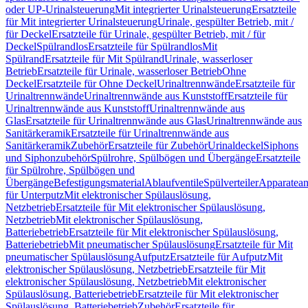
oder UP-Urinalsteuerung
Mit integrierter Urinalsteuerung
Ersatzteile
für Mit integrierter Urinalsteuerung
Urinale, gespülter Betrieb, mit /
für Deckel
Ersatzteile für Urinale, gespülter Betrieb, mit / für
Deckel
Spülrandlos
Ersatzteile für Spülrandlos
Mit
Spülrand
Ersatzteile für Mit Spülrand
Urinale, wasserloser
Betrieb
Ersatzteile für Urinale, wasserloser Betrieb
Ohne
Deckel
Ersatzteile für Ohne Deckel
Urinaltrennwände
Ersatzteile für
Urinaltrennwände
Urinaltrennwände aus Kunststoff
Ersatzteile für
Urinaltrennwände aus Kunststoff
Urinaltrennwände aus
Glas
Ersatzteile für Urinaltrennwände aus Glas
Urinaltrennwände aus
Sanitärkeramik
Ersatzteile für Urinaltrennwände aus
Sanitärkeramik
Zubehör
Ersatzteile für Zubehör
Urinaldeckel
Siphons
und Siphonzubehör
Spülrohre, Spülbögen und Übergänge
Ersatzteile
für Spülrohre, Spülbögen und
Übergänge
Befestigungsmaterial
Ablaufventile
Spülverteiler
Apparatean
für Unterputz
Mit elektronischer Spülauslösung,
Netzbetrieb
Ersatzteile für Mit elektronischer Spülauslösung,
Netzbetrieb
Mit elektronischer Spülauslösung,
Batteriebetrieb
Ersatzteile für Mit elektronischer Spülauslösung,
Batteriebetrieb
Mit pneumatischer Spülauslösung
Ersatzteile für Mit
pneumatischer Spülauslösung
Aufputz
Ersatzteile für Aufputz
Mit
elektronischer Spülauslösung, Netzbetrieb
Ersatzteile für Mit
elektronischer Spülauslösung, Netzbetrieb
Mit elektronischer
Spülauslösung, Batteriebetrieb
Ersatzteile für Mit elektronischer
Spülauslösung, Batteriebetrieb
Zubehör
Ersatzteile für