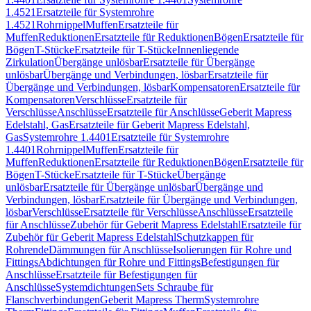
1.4521
Ersatzteile für Systemrohre
1.4521
Rohrnippel
Muffen
Ersatzteile für
Muffen
Reduktionen
Ersatzteile für Reduktionen
Bögen
Ersatzteile für
Bögen
T-Stücke
Ersatzteile für T-Stücke
Innenliegende
Zirkulation
Übergänge unlösbar
Ersatzteile für Übergänge
unlösbar
Übergänge und Verbindungen, lösbar
Ersatzteile für
Übergänge und Verbindungen, lösbar
Kompensatoren
Ersatzteile für
Kompensatoren
Verschlüsse
Ersatzteile für
Verschlüsse
Anschlüsse
Ersatzteile für Anschlüsse
Geberit Mapress
Edelstahl, Gas
Ersatzteile für Geberit Mapress Edelstahl,
Gas
Systemrohre 1.4401
Ersatzteile für Systemrohre
1.4401
Rohrnippel
Muffen
Ersatzteile für
Muffen
Reduktionen
Ersatzteile für Reduktionen
Bögen
Ersatzteile für
Bögen
T-Stücke
Ersatzteile für T-Stücke
Übergänge
unlösbar
Ersatzteile für Übergänge unlösbar
Übergänge und
Verbindungen, lösbar
Ersatzteile für Übergänge und Verbindungen,
lösbar
Verschlüsse
Ersatzteile für Verschlüsse
Anschlüsse
Ersatzteile
für Anschlüsse
Zubehör für Geberit Mapress Edelstahl
Ersatzteile für
Zubehör für Geberit Mapress Edelstahl
Schutzkappen für
Rohrende
Dämmungen für Anschlüsse
Isolierungen für Rohre und
Fittings
Abdichtungen für Rohre und Fittings
Befestigungen für
Anschlüsse
Ersatzteile für Befestigungen für
Anschlüsse
Systemdichtungen
Sets Schraube für
Flanschverbindungen
Geberit Mapress Therm
Systemrohre