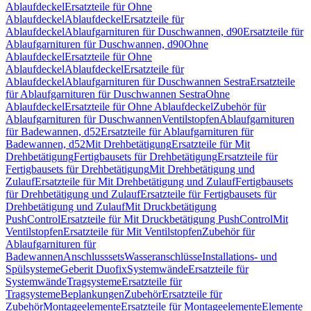
Ablaufdeckel
Ersatzteile für Ohne
Ablaufdeckel
Ablaufdeckel
Ersatzteile für
Ablaufdeckel
Ablaufgarnituren für Duschwannen, d90
Ersatzteile für
Ablaufgarnituren für Duschwannen, d90
Ohne
Ablaufdeckel
Ersatzteile für Ohne
Ablaufdeckel
Ablaufdeckel
Ersatzteile für
Ablaufdeckel
Ablaufgarnituren für Duschwannen Sestra
Ersatzteile
für Ablaufgarnituren für Duschwannen Sestra
Ohne
Ablaufdeckel
Ersatzteile für Ohne Ablaufdeckel
Zubehör für
Ablaufgarnituren für Duschwannen
Ventilstopfen
Ablaufgarnituren
für Badewannen, d52
Ersatzteile für Ablaufgarnituren für
Badewannen, d52
Mit Drehbetätigung
Ersatzteile für Mit
Drehbetätigung
Fertigbausets für Drehbetätigung
Ersatzteile für
Fertigbausets für Drehbetätigung
Mit Drehbetätigung und
Zulauf
Ersatzteile für Mit Drehbetätigung und Zulauf
Fertigbausets
für Drehbetätigung und Zulauf
Ersatzteile für Fertigbausets für
Drehbetätigung und Zulauf
Mit Druckbetätigung
PushControl
Ersatzteile für Mit Druckbetätigung PushControl
Mit
Ventilstopfen
Ersatzteile für Mit Ventilstopfen
Zubehör für
Ablaufgarnituren für
Badewannen
Anschlusssets
Wasseranschlüsse
Installations- und
Spülsysteme
Geberit Duofix
Systemwände
Ersatzteile für
Systemwände
Tragsysteme
Ersatzteile für
Tragsysteme
Beplankungen
Zubehör
Ersatzteile für
Zubehör
Montageelemente
Ersatzteile für Montageelemente
Elemente