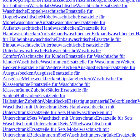
für Löthülsen
Waschplatz
Waschtische
Waschtische
Ersatzteile für
Waschtische
Doppelwaschtische
Ersatzteile für
Doppelwaschtische
Möbelwaschtische
Ersatzteile für
Möbelwaschtische
Aufsatzwaschtische
Ersatzteile für
Aufsatzwaschtische
Handwaschbecken
Ersatzteile für
Handwaschbecken
Aufsatzhandwaschbecken
Eckhandwaschbecken
H
für Halbeinbauwaschtische
Einbauwaschtische
Ersatzteile für
Einbauwaschtische
Unterbauwaschtische
Ersatzteile für
Unterbauwaschtische
Eckwaschtische
Waschtische
Comfort
Waschtische für Kinder
Ersatzteile für Waschtische für
Kinder
Waschtische
Waschrinnen
Ersatzteile für Waschrinnen
Weitere
Becken
Ersatzteile für Weitere Becken
Ausgussbecken
Ersatzteile für
Ausgussbecken
Ausgüsse
Ersatzteile für
Ausgüsse
Mehrzweckbecken
Gipsfangbecken
Waschtische für
Klassenräume
Ersatzteile für Waschtische für
Klassenräume
Zubehör
Säulen
Ersatzteile für
Säulen
Halbsäulen
Ersatzteile für
Halbsäulen
Zubehör
Ablaufdeckel
Befestigungsmaterial
Dekorblenden
W
Waschtisch mit Unterschrank
Sets Handwaschbecken mit
Unterschrank
Ersatzteile für Sets Handwaschbecken mit
Unterschrank
Sets Waschtisch mit Unterschrank
Ersatzteile für Sets
Waschtisch mit Unterschrank
Sets Möbelwaschtisch mit
Unterschrank
Ersatzteile für Sets Möbelwaschtisch mit
Unterschrank
Badezimmermöbel
Waschtischunterschränke
Ersatzteile