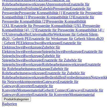
Rohrbearbeitungswerkzeuge
Abpressstopfen
Ersatzteile für
Abpressstopfen
Prüfmittel
Zubehör
Pressgeräte
Ersatzteile für
Pressgeräte
Pressgeräte Kompatibilität [1]
Ersatzteile für Pressgeräte
Kompatibilität [1]
Pressgeräte Kompatibilität [2]
Ersatzteile für
Pressgeräte Kompatibilität [2]
Pressgeräte Kompatibilität
[2XL]
Ersatzteile für Pressgeräte Kompatibilität [2XL]
Pressgeräte
Kompatibilität [4] / [2]
Ersatzteile für Pressgeräte Kompatibilität [4] /
[2]
Universalkoffer
Universalkoffer
Werkzeuge für Geberit Silent-
db20 / Geberit PE
Ersatzteile für Werkzeuge für Geberit Silent-db20
/ Geberit PE
Elektroschweißwerkzeuge
Ersatzteile für
Elektroschweißwerkzeuge
Zubehör für
Elektroschweißwerkzeuge
Spiegelschweißwerkzeuge
Ersatzteile für
Spiegelschweißwerkzeuge
Zubehör für
Spiegelschweißwerkzeuge
Ersatzteile für Zubehör für
Spiegelschweißwerkzeuge
Rohrbearbeitungswerkzeuge
Ersatzteile
für Rohrbearbeitungswerkzeuge
Zubehör für
Rohrbearbeitungswerkzeuge
Ersatzteile für Zubehör für
Rohrbearbeitungswerkzeuge
Bedienhilfen
Fernbedienungen
Netzwerk
für Netzwerkkomponenten
Gateways
Ersatzteile für
Gateways
Konverter
Ersatzteile für
Konverter
Montagematerial
Geberit Connect
Gateways
Ersatzteile für
Gateways
Konverter
Ersatzteile für Konverter
Montagematerial
Produktkategorien
Badserien