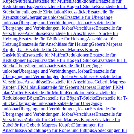
Kupfer
Muffen
Ersatzteile für Muffen
Reduktionen
Ersatzteile für
Reduktionen
Bögen
Ersatzteile für Bögen
T-Stücke
Ersatzteile für T-
Stücke
Innenliegende Zirkulation
Kreuzstücke
Ersatzteile für
Kreuzstücke
Übergänge unlösbar
Ersatzteile für Übergänge
unlösbar
Übergänge und Verbindungen, lösbar
Ersatzteile für
Übergänge und Verbindungen, lösbar
Verschlüsse
Ersatzteile für
Verschlüsse
Anschlüsse
Ersatzteile für Anschlüsse
T-Stücke für
Heizung
Ersatzteile für T-Stücke für Heizung
Anschlüsse für
Heizung
Ersatzteile für Anschlüsse für Heizung
Geberit Mapress
Kupfer, Gas
Ersatzteile für Geberit Mapress Kupfer,
Gas
Muffen
Ersatzteile für Muffen
Reduktionen
Ersatzteile für
Reduktionen
Bögen
Ersatzteile für Bögen
T-Stücke
Ersatzteile für T-
Stücke
Übergänge unlösbar
Ersatzteile für Übergänge
unlösbar
Übergänge und Verbindungen, lösbar
Ersatzteile für
Übergänge und Verbindungen, lösbar
Verschlüsse
Ersatzteile für
Verschlüsse
Anschlüsse
Ersatzteile für Anschlüsse
Geberit Mapress
Kupfer, FKM blau
Ersatzteile für Geberit Mapress Kupfer, FKM
blau
Muffen
Ersatzteile für Muffen
Reduktionen
Ersatzteile für
Reduktionen
Bögen
Ersatzteile für Bögen
T-Stücke
Ersatzteile für T-
Stücke
Übergänge unlösbar
Ersatzteile für Übergänge
unlösbar
Übergänge und Verbindungen, lösbar
Ersatzteile für
Übergänge und Verbindungen, lösbar
Verschlüsse
Ersatzteile für
Verschlüsse
Zubehör für Geberit Mapress Kupfer
Ersatzteile für
Zubehör für Geberit Mapress Kupfer
Dämmungen für
Anschlüsse
Abdichtungen für Rohre und Fittings
Abdeckungen für