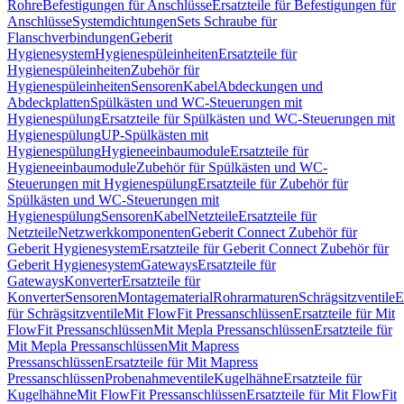
Rohre
Befestigungen für Anschlüsse
Ersatzteile für Befestigungen für
Anschlüsse
Systemdichtungen
Sets Schraube für
Flanschverbindungen
Geberit
Hygienesystem
Hygienespüleinheiten
Ersatzteile für
Hygienespüleinheiten
Zubehör für
Hygienespüleinheiten
Sensoren
Kabel
Abdeckungen und
Abdeckplatten
Spülkästen und WC-Steuerungen mit
Hygienespülung
Ersatzteile für Spülkästen und WC-Steuerungen mit
Hygienespülung
UP-Spülkästen mit
Hygienespülung
Hygieneeinbaumodule
Ersatzteile für
Hygieneeinbaumodule
Zubehör für Spülkästen und WC-
Steuerungen mit Hygienespülung
Ersatzteile für Zubehör für
Spülkästen und WC-Steuerungen mit
Hygienespülung
Sensoren
Kabel
Netzteile
Ersatzteile für
Netzteile
Netzwerkkomponenten
Geberit Connect Zubehör für
Geberit Hygienesystem
Ersatzteile für Geberit Connect Zubehör für
Geberit Hygienesystem
Gateways
Ersatzteile für
Gateways
Konverter
Ersatzteile für
Konverter
Sensoren
Montagematerial
Rohrarmaturen
Schrägsitzventile
E
für Schrägsitzventile
Mit FlowFit Pressanschlüssen
Ersatzteile für Mit
FlowFit Pressanschlüssen
Mit Mepla Pressanschlüssen
Ersatzteile für
Mit Mepla Pressanschlüssen
Mit Mapress
Pressanschlüssen
Ersatzteile für Mit Mapress
Pressanschlüssen
Probenahmeventile
Kugelhähne
Ersatzteile für
Kugelhähne
Mit FlowFit Pressanschlüssen
Ersatzteile für Mit FlowFit