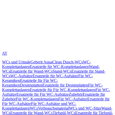
AT
WCs und Urinale
Geberit AquaClean Dusch-WCs
WC-
Komplettanlagen
Ersatzteile für WC-Komplettanlagen
Wand-
WCs
Ersatzteile für Wand-WCs
Stand-WCs
Ersatzteile für Stand-
WCs
WC-Aufsätze
Ersatzteile für WC-Aufsätze
Für WC-
Keramiken
Ersatzteile für Für WC-
Keramiken
Designplatten
Ersatzteile für Designplatten
Für WC-
Komplettanlagen
Ersatzteile für Für WC-Komplettanlagen
Für WC-
Aufsätze
Ersatzteile für Für WC-Aufsätze
Zubehör
Ersatzteile für
Zubehör
Für WC-Komplettanlagen
Für WC-Aufsätze
Ersatzteile für
Für WC-Aufsätze
Für WC-Aufsätze und WC-
Komplettanlagen
WCs
Verbrauchsmaterial
WCs und WC-Sitze
Wand-
WCs
Ersatzteile für Wand-WCs
Tiefspül-WCs
Ersatzteile für Tiefspül-