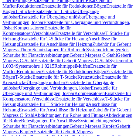
Therm
Fittings
Ersatzteile für Fittings
Muffen
Ersatzteile für
Muffen
Reduktionen
Ersatzteile für Reduktionen
Bögen
Ersatzteile für
Bögen
T-Stücke
Ersatzteile für T-Stücke
Übergänge
unlösbar
Ersatzteile für Übergänge unlösbar
Übergänge und
Verbindungen, lösbar
Ersatzteile für Übergänge und Verbindungen,
lösbar
Kompensatoren
Ersatzteile für
Kompensatoren
Verschlüsse
Ersatzteile für Verschlüsse
T-Stücke für
Heizung
Ersatzteile für T-Stücke für Heizung
Anschlüsse für
Heizung
Ersatzteile für Anschlüsse für Heizung
Zubehör für Geberit
Mapress Therm
Schutzkappen für Rohrende
Systemdichtungen
Sets
Schraube für Flanschverbindungen
Geberit Mapress C-Stahl
Geberit
Mapress C-Stahl
Ersatzteile für Geberit Mapress C-Stahl
Systemrohre
1.0034
Systemrohre 1.0215
Rohrnippel
Muffen
Ersatzteile für
Muffen
Reduktionen
Ersatzteile für Reduktionen
Bögen
Ersatzteile für
Bögen
T-Stücke
Ersatzteile für T-Stücke
Kreuzstücke
Ersatzteile für
Kreuzstücke
Übergänge unlösbar
Ersatzteile für Übergänge
unlösbar
Übergänge und Verbindungen, lösbar
Ersatzteile für
Übergänge und Verbindungen, lösbar
Kompensatoren
Ersatzteile für
Kompensatoren
Verschlüsse
Ersatzteile für Verschlüsse
T-Stücke für
Heizung
Ersatzteile für T-Stücke für Heizung
Anschlüsse für
Heizung
Ersatzteile für Anschlüsse für Heizung
Zubehör für Geberit
Mapress C-Stahl
Abdichtungen für Rohre und Fittings
Abdeckungen
für Rohre
Befestigungen für Anschlüsse
Systemdichtungen
Sets
Schraube für Flanschverbindungen
Geberit Mapress Kupfer
Geberit
Mapress Kupfer
Ersatzteile für Geberit Mapress