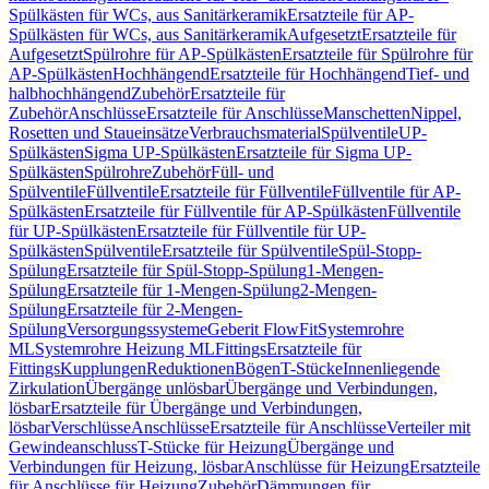
Spülkästen für WCs, aus Sanitärkeramik
Ersatzteile für AP-
Spülkästen für WCs, aus Sanitärkeramik
Aufgesetzt
Ersatzteile für
Aufgesetzt
Spülrohre für AP-Spülkästen
Ersatzteile für Spülrohre für
AP-Spülkästen
Hochhängend
Ersatzteile für Hochhängend
Tief- und
halbhochhängend
Zubehör
Ersatzteile für
Zubehör
Anschlüsse
Ersatzteile für Anschlüsse
Manschetten
Nippel,
Rosetten und Staueinsätze
Verbrauchsmaterial
Spülventile
UP-
Spülkästen
Sigma UP-Spülkästen
Ersatzteile für Sigma UP-
Spülkästen
Spülrohre
Zubehör
Füll- und
Spülventile
Füllventile
Ersatzteile für Füllventile
Füllventile für AP-
Spülkästen
Ersatzteile für Füllventile für AP-Spülkästen
Füllventile
für UP-Spülkästen
Ersatzteile für Füllventile für UP-
Spülkästen
Spülventile
Ersatzteile für Spülventile
Spül-Stopp-
Spülung
Ersatzteile für Spül-Stopp-Spülung
1-Mengen-
Spülung
Ersatzteile für 1-Mengen-Spülung
2-Mengen-
Spülung
Ersatzteile für 2-Mengen-
Spülung
Versorgungssysteme
Geberit FlowFit
Systemrohre
ML
Systemrohre Heizung ML
Fittings
Ersatzteile für
Fittings
Kupplungen
Reduktionen
Bögen
T-Stücke
Innenliegende
Zirkulation
Übergänge unlösbar
Übergänge und Verbindungen,
lösbar
Ersatzteile für Übergänge und Verbindungen,
lösbar
Verschlüsse
Anschlüsse
Ersatzteile für Anschlüsse
Verteiler mit
Gewindeanschluss
T-Stücke für Heizung
Übergänge und
Verbindungen für Heizung, lösbar
Anschlüsse für Heizung
Ersatzteile
für Anschlüsse für Heizung
Zubehör
Dämmungen für