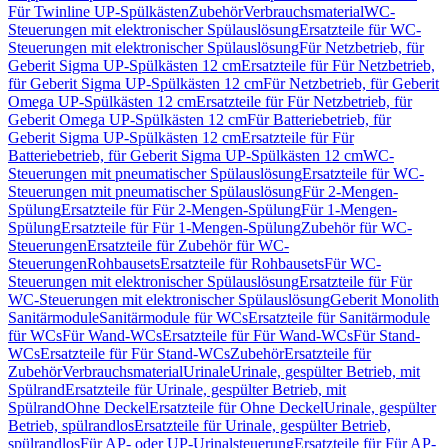
Für Twinline UP-Spülkästen
Zubehör
Verbrauchsmaterial
WC-
Steuerungen mit elektronischer Spülauslösung
Ersatzteile für WC-
Steuerungen mit elektronischer Spülauslösung
Für Netzbetrieb, für
Geberit Sigma UP-Spülkästen 12 cm
Ersatzteile für Für Netzbetrieb,
für Geberit Sigma UP-Spülkästen 12 cm
Für Netzbetrieb, für Geberit
Omega UP-Spülkästen 12 cm
Ersatzteile für Für Netzbetrieb, für
Geberit Omega UP-Spülkästen 12 cm
Für Batteriebetrieb, für
Geberit Sigma UP-Spülkästen 12 cm
Ersatzteile für Für
Batteriebetrieb, für Geberit Sigma UP-Spülkästen 12 cm
WC-
Steuerungen mit pneumatischer Spülauslösung
Ersatzteile für WC-
Steuerungen mit pneumatischer Spülauslösung
Für 2-Mengen-
Spülung
Ersatzteile für Für 2-Mengen-Spülung
Für 1-Mengen-
Spülung
Ersatzteile für Für 1-Mengen-Spülung
Zubehör für WC-
Steuerungen
Ersatzteile für Zubehör für WC-
Steuerungen
Rohbausets
Ersatzteile für Rohbausets
Für WC-
Steuerungen mit elektronischer Spülauslösung
Ersatzteile für Für
WC-Steuerungen mit elektronischer Spülauslösung
Geberit Monolith
Sanitärmodule
Sanitärmodule für WCs
Ersatzteile für Sanitärmodule
für WCs
Für Wand-WCs
Ersatzteile für Für Wand-WCs
Für Stand-
WCs
Ersatzteile für Für Stand-WCs
Zubehör
Ersatzteile für
Zubehör
Verbrauchsmaterial
Urinale
Urinale, gespülter Betrieb, mit
Spülrand
Ersatzteile für Urinale, gespülter Betrieb, mit
Spülrand
Ohne Deckel
Ersatzteile für Ohne Deckel
Urinale, gespülter
Betrieb, spülrandlos
Ersatzteile für Urinale, gespülter Betrieb,
spülrandlos
Für AP- oder UP-Urinalsteuerung
Ersatzteile für Für AP-