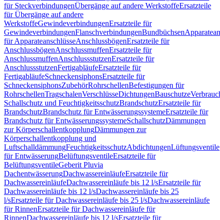
für Steckverbindungen
Übergänge auf andere Werkstoffe
Ersatzteile
für Übergänge auf andere
Werkstoffe
Gewindeverbindungen
Ersatzteile für
Gewindeverbindungen
Flanschverbindungen
Bundbüchsen
Apparatean
für Apparateanschlüsse
Anschlussbögen
Ersatzteile für
Anschlussbögen
Anschlussmuffen
Ersatzteile für
Anschlussmuffen
Anschlussstutzen
Ersatzteile für
Anschlussstutzen
Fertigabläufe
Ersatzteile für
Fertigabläufe
Schneckensiphons
Ersatzteile für
Schneckensiphons
Zubehör
Rohrschellen
Befestigungen für
Rohrschellen
Tragschalen
Verschlüsse
Dichtungen
Bauschutze
Verbrauc
Schallschutz und Feuchtigkeitsschutz
Brandschutz
Ersatzteile für
Brandschutz
Brandschutz für Entwässerungssysteme
Ersatzteile für
Brandschutz für Entwässerungssysteme
Schallschutz
Dämmungen
zur Körperschallentkopplung
Dämmungen zur
Körperschallentkopplung und
Luftschalldämmung
Feuchtigkeitsschutz
Abdichtungen
Lüftungsventile
für Entwässerung
Belüftungsventile
Ersatzteile für
Belüftungsventile
Geberit Pluvia
Dachentwässerung
Dachwassereinläufe
Ersatzteile für
Dachwassereinläufe
Dachwassereinläufe bis 12 l/s
Ersatzteile für
Dachwassereinläufe bis 12 l/s
Dachwassereinläufe bis 25
l/s
Ersatzteile für Dachwassereinläufe bis 25 l/s
Dachwassereinläufe
für Rinnen
Ersatzteile für Dachwassereinläufe für
Rinnen
Dachwassereinläufe bis 12 l/s
Ersatzteile für