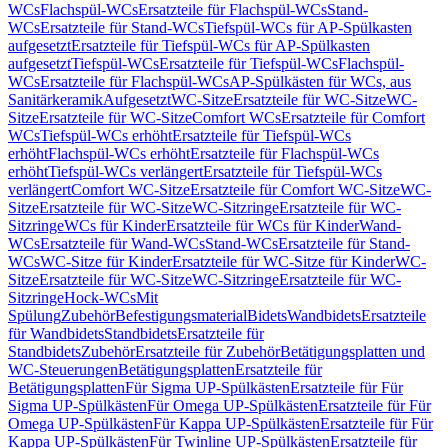
WCs
Flachspül-WCs
Ersatzteile für Flachspül-WCs
Stand-
WCs
Ersatzteile für Stand-WCs
Tiefspül-WCs für AP-Spülkasten
aufgesetzt
Ersatzteile für Tiefspül-WCs für AP-Spülkasten
aufgesetzt
Tiefspül-WCs
Ersatzteile für Tiefspül-WCs
Flachspül-
WCs
Ersatzteile für Flachspül-WCs
AP-Spülkästen für WCs, aus
Sanitärkeramik
Aufgesetzt
WC-Sitze
Ersatzteile für WC-Sitze
WC-
Sitze
Ersatzteile für WC-Sitze
Comfort WCs
Ersatzteile für Comfort
WCs
Tiefspül-WCs erhöht
Ersatzteile für Tiefspül-WCs
erhöht
Flachspül-WCs erhöht
Ersatzteile für Flachspül-WCs
erhöht
Tiefspül-WCs verlängert
Ersatzteile für Tiefspül-WCs
verlängert
Comfort WC-Sitze
Ersatzteile für Comfort WC-Sitze
WC-
Sitze
Ersatzteile für WC-Sitze
WC-Sitzringe
Ersatzteile für WC-
Sitzringe
WCs für Kinder
Ersatzteile für WCs für Kinder
Wand-
WCs
Ersatzteile für Wand-WCs
Stand-WCs
Ersatzteile für Stand-
WCs
WC-Sitze für Kinder
Ersatzteile für WC-Sitze für Kinder
WC-
Sitze
Ersatzteile für WC-Sitze
WC-Sitzringe
Ersatzteile für WC-
Sitzringe
Hock-WCs
Mit
Spülung
Zubehör
Befestigungsmaterial
Bidets
Wandbidets
Ersatzteile
für Wandbidets
Standbidets
Ersatzteile für
Standbidets
Zubehör
Ersatzteile für Zubehör
Betätigungsplatten und
WC-Steuerungen
Betätigungsplatten
Ersatzteile für
Betätigungsplatten
Für Sigma UP-Spülkästen
Ersatzteile für Für
Sigma UP-Spülkästen
Für Omega UP-Spülkästen
Ersatzteile für Für
Omega UP-Spülkästen
Für Kappa UP-Spülkästen
Ersatzteile für Für
Kappa UP-Spülkästen
Für Twinline UP-Spülkästen
Ersatzteile für