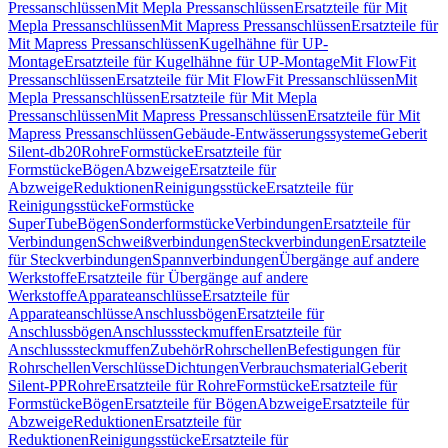
Pressanschlüssen
Mit Mepla Pressanschlüssen
Ersatzteile für Mit
Mepla Pressanschlüssen
Mit Mapress Pressanschlüssen
Ersatzteile für
Mit Mapress Pressanschlüssen
Kugelhähne für UP-
Montage
Ersatzteile für Kugelhähne für UP-Montage
Mit FlowFit
Pressanschlüssen
Ersatzteile für Mit FlowFit Pressanschlüssen
Mit
Mepla Pressanschlüssen
Ersatzteile für Mit Mepla
Pressanschlüssen
Mit Mapress Pressanschlüssen
Ersatzteile für Mit
Mapress Pressanschlüssen
Gebäude-Entwässerungssysteme
Geberit
Silent-db20
Rohre
Formstücke
Ersatzteile für
Formstücke
Bögen
Abzweige
Ersatzteile für
Abzweige
Reduktionen
Reinigungsstücke
Ersatzteile für
Reinigungsstücke
Formstücke
SuperTube
Bögen
Sonderformstücke
Verbindungen
Ersatzteile für
Verbindungen
Schweißverbindungen
Steckverbindungen
Ersatzteile
für Steckverbindungen
Spannverbindungen
Übergänge auf andere
Werkstoffe
Ersatzteile für Übergänge auf andere
Werkstoffe
Apparateanschlüsse
Ersatzteile für
Apparateanschlüsse
Anschlussbögen
Ersatzteile für
Anschlussbögen
Anschlusssteckmuffen
Ersatzteile für
Anschlusssteckmuffen
Zubehör
Rohrschellen
Befestigungen für
Rohrschellen
Verschlüsse
Dichtungen
Verbrauchsmaterial
Geberit
Silent-PP
Rohre
Ersatzteile für Rohre
Formstücke
Ersatzteile für
Formstücke
Bögen
Ersatzteile für Bögen
Abzweige
Ersatzteile für
Abzweige
Reduktionen
Ersatzteile für
Reduktionen
Reinigungsstücke
Ersatzteile für