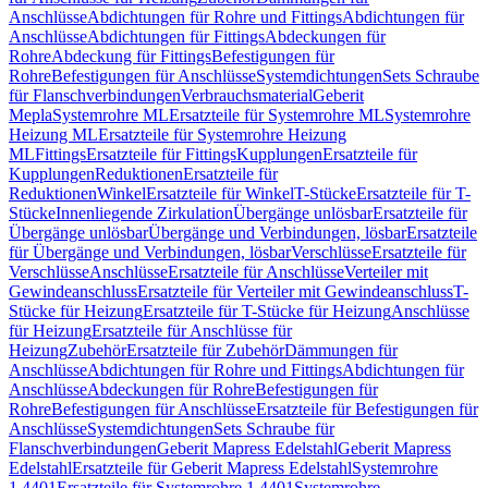
Anschlüsse
Abdichtungen für Rohre und Fittings
Abdichtungen für
Anschlüsse
Abdichtungen für Fittings
Abdeckungen für
Rohre
Abdeckung für Fittings
Befestigungen für
Rohre
Befestigungen für Anschlüsse
Systemdichtungen
Sets Schraube
für Flanschverbindungen
Verbrauchsmaterial
Geberit
Mepla
Systemrohre ML
Ersatzteile für Systemrohre ML
Systemrohre
Heizung ML
Ersatzteile für Systemrohre Heizung
ML
Fittings
Ersatzteile für Fittings
Kupplungen
Ersatzteile für
Kupplungen
Reduktionen
Ersatzteile für
Reduktionen
Winkel
Ersatzteile für Winkel
T-Stücke
Ersatzteile für T-
Stücke
Innenliegende Zirkulation
Übergänge unlösbar
Ersatzteile für
Übergänge unlösbar
Übergänge und Verbindungen, lösbar
Ersatzteile
für Übergänge und Verbindungen, lösbar
Verschlüsse
Ersatzteile für
Verschlüsse
Anschlüsse
Ersatzteile für Anschlüsse
Verteiler mit
Gewindeanschluss
Ersatzteile für Verteiler mit Gewindeanschluss
T-
Stücke für Heizung
Ersatzteile für T-Stücke für Heizung
Anschlüsse
für Heizung
Ersatzteile für Anschlüsse für
Heizung
Zubehör
Ersatzteile für Zubehör
Dämmungen für
Anschlüsse
Abdichtungen für Rohre und Fittings
Abdichtungen für
Anschlüsse
Abdeckungen für Rohre
Befestigungen für
Rohre
Befestigungen für Anschlüsse
Ersatzteile für Befestigungen für
Anschlüsse
Systemdichtungen
Sets Schraube für
Flanschverbindungen
Geberit Mapress Edelstahl
Geberit Mapress
Edelstahl
Ersatzteile für Geberit Mapress Edelstahl
Systemrohre
1.4401
Ersatzteile für Systemrohre 1.4401
Systemrohre