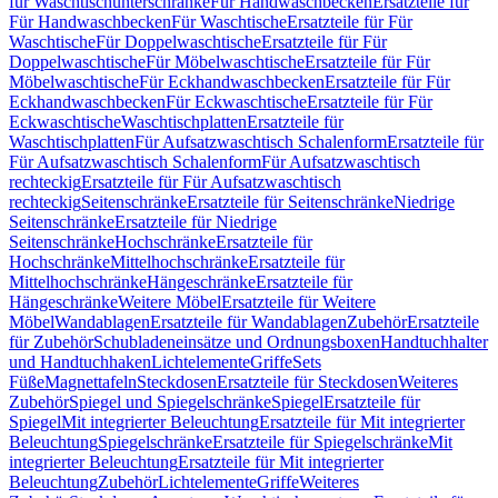
für Waschtischunterschränke
Für Handwaschbecken
Ersatzteile für
Für Handwaschbecken
Für Waschtische
Ersatzteile für Für
Waschtische
Für Doppelwaschtische
Ersatzteile für Für
Doppelwaschtische
Für Möbelwaschtische
Ersatzteile für Für
Möbelwaschtische
Für Eckhandwaschbecken
Ersatzteile für Für
Eckhandwaschbecken
Für Eckwaschtische
Ersatzteile für Für
Eckwaschtische
Waschtischplatten
Ersatzteile für
Waschtischplatten
Für Aufsatzwaschtisch Schalenform
Ersatzteile für
Für Aufsatzwaschtisch Schalenform
Für Aufsatzwaschtisch
rechteckig
Ersatzteile für Für Aufsatzwaschtisch
rechteckig
Seitenschränke
Ersatzteile für Seitenschränke
Niedrige
Seitenschränke
Ersatzteile für Niedrige
Seitenschränke
Hochschränke
Ersatzteile für
Hochschränke
Mittelhochschränke
Ersatzteile für
Mittelhochschränke
Hängeschränke
Ersatzteile für
Hängeschränke
Weitere Möbel
Ersatzteile für Weitere
Möbel
Wandablagen
Ersatzteile für Wandablagen
Zubehör
Ersatzteile
für Zubehör
Schubladeneinsätze und Ordnungsboxen
Handtuchhalter
und Handtuchhaken
Lichtelemente
Griffe
Sets
Füße
Magnettafeln
Steckdosen
Ersatzteile für Steckdosen
Weiteres
Zubehör
Spiegel und Spiegelschränke
Spiegel
Ersatzteile für
Spiegel
Mit integrierter Beleuchtung
Ersatzteile für Mit integrierter
Beleuchtung
Spiegelschränke
Ersatzteile für Spiegelschränke
Mit
integrierter Beleuchtung
Ersatzteile für Mit integrierter
Beleuchtung
Zubehör
Lichtelemente
Griffe
Weiteres