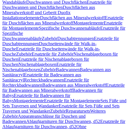
Wandabläufe
Duschwannen und Duschflächen
Ersatzteile für
Duschwannen und Duschflächen
Duschflächen aus
Mineralwerkstoff und Geberit Duofix
Installationselemente
Duschflächen aus Mineralwerkstoff
Ersatzteile
für Duschflächen aus Mineralwerkstoff
Montagelemente
Ersatzteile
für Montagelemente
Spezifische Duschwannenabläufe
Ersatzteile für
Spezifische
Duschwannenabläufe
Zubehör
Duschabtrennungen
Ersatzteile für
Duschabtrennungen
Duschseitenwände für Walk-in-
Dusche
Ersatzteile für Duschseitenwände für Walk-in-
Dusche
Zubehör
Ersatzteile für Zubehör
Nischenablageboxen für
Duschen
Ersatzteile für Nischenablageboxen für
Duschen
Nischenablageboxen
Ersatzteile für
Nischenablageboxen
Zubehör
Badewannen
Badewannen aus
Sanitäracryl
Ersatzteile für Badewannen aus
Sanitäracryl
Rechteckbadewannen
Ersatzteile für
Rechteckbadewannen
Badewannen aus Mineralwerkstoff
Ersatzteile
für Badewannen aus Mineralwerkstoff
Badewannen für
Babys
Ersatzteile für Badewannen für
Babys
Montagelemente
Ersatzteile für Montagelemente
Sets Füße und
Sets Traversen und Wandanker
Ersatzteile für Sets Füße und Sets
Traversen und Wandanker
Zubehör
Reparatursets
Weiteres
Zubehör
Apparateanschlüsse für Duschen und
Badewannen
Ablaufgarnituren für Duschwannen, d52
Ersatzteile für
Ablaufgarnituren für Duschwannen, d52
Ohne