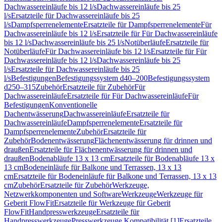
Dachwassereinläufe bis 12 l/s
Dachwassereinläufe bis 25
l/s
Ersatzteile für Dachwassereinläufe bis 25
l/s
Dampfsperrenelemente
Ersatzteile für Dampfsperrenelemente
Für
Dachwassereinläufe bis 12 l/s
Ersatzteile für Für Dachwassereinläufe
bis 12 l/s
Dachwassereinläufe bis 25 l/s
Notüberläufe
Ersatzteile für
Notüberläufe
Für Dachwassereinläufe bis 12 l/s
Ersatzteile für Für
Dachwassereinläufe bis 12 l/s
Dachwassereinläufe bis 25
l/s
Ersatzteile für Dachwassereinläufe bis 25
l/s
Befestigungen
Befestigungssystem d40–200
Befestigungssystem
d250–315
Zubehör
Ersatzteile für Zubehör
Für
Dachwassereinläufe
Ersatzteile für Für Dachwassereinläufe
Für
Befestigungen
Konventionelle
Dachentwässerung
Dachwassereinläufe
Ersatzteile für
Dachwassereinläufe
Dampfsperrenelemente
Ersatzteile für
Dampfsperrenelemente
Zubehör
Ersatzteile für
Zubehör
Bodenentwässerung
Flächenentwässerung für drinnen und
draußen
Ersatzteile für Flächenentwässerung für drinnen und
draußen
Bodenabläufe 13 x 13 cm
Ersatzteile für Bodenabläufe 13 x
13 cm
Bodeneinläufe für Balkone und Terrassen, 13 x 13
cm
Ersatzteile für Bodeneinläufe für Balkone und Terrassen, 13 x 13
cm
Zubehör
Ersatzteile für Zubehör
Werkzeuge,
Netzwerkkomponenten und Software
Werkzeuge
Werkzeuge für
Geberit FlowFit
Ersatzteile für Werkzeuge für Geberit
FlowFit
Handpresswerkzeuge
Ersatzteile für
Handpresswerkzeuge
Presswerkzeuge Kompatibilität [1]
Ersatzteile