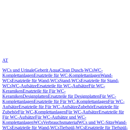
AT
WCs und Urinale
Geberit AquaClean Dusch-WCs
WC-
Komplettanlagen
Ersatzteile für WC-Komplettanlagen
Wand-
WCs
Ersatzteile für Wand-WCs
Stand-WCs
Ersatzteile für Stand-
WCs
WC-Aufsätze
Ersatzteile für WC-Aufsätze
Für WC-
Keramiken
Ersatzteile für Für WC-
Keramiken
Designplatten
Ersatzteile für Designplatten
Für WC-
Komplettanlagen
Ersatzteile für Für WC-Komplettanlagen
Für WC-
Aufsätze
Ersatzteile für Für WC-Aufsätze
Zubehör
Ersatzteile für
Zubehör
Für WC-Komplettanlagen
Für WC-Aufsätze
Ersatzteile für
Für WC-Aufsätze
Für WC-Aufsätze und WC-
Komplettanlagen
WCs
Verbrauchsmaterial
WCs und WC-Sitze
Wand-
WCs
Ersatzteile für Wand-WCs
Tiefspül-WCs
Ersatzteile für Tiefspül-