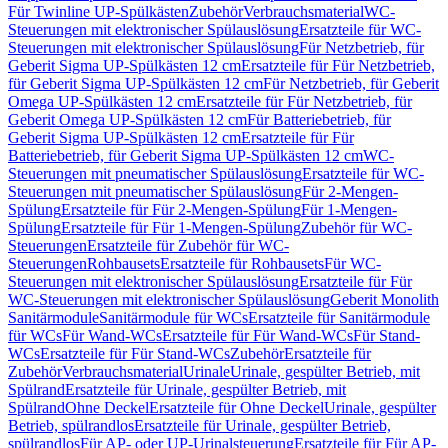
Für Twinline UP-Spülkästen
Zubehör
Verbrauchsmaterial
WC-
Steuerungen mit elektronischer Spülauslösung
Ersatzteile für WC-
Steuerungen mit elektronischer Spülauslösung
Für Netzbetrieb, für
Geberit Sigma UP-Spülkästen 12 cm
Ersatzteile für Für Netzbetrieb,
für Geberit Sigma UP-Spülkästen 12 cm
Für Netzbetrieb, für Geberit
Omega UP-Spülkästen 12 cm
Ersatzteile für Für Netzbetrieb, für
Geberit Omega UP-Spülkästen 12 cm
Für Batteriebetrieb, für
Geberit Sigma UP-Spülkästen 12 cm
Ersatzteile für Für
Batteriebetrieb, für Geberit Sigma UP-Spülkästen 12 cm
WC-
Steuerungen mit pneumatischer Spülauslösung
Ersatzteile für WC-
Steuerungen mit pneumatischer Spülauslösung
Für 2-Mengen-
Spülung
Ersatzteile für Für 2-Mengen-Spülung
Für 1-Mengen-
Spülung
Ersatzteile für Für 1-Mengen-Spülung
Zubehör für WC-
Steuerungen
Ersatzteile für Zubehör für WC-
Steuerungen
Rohbausets
Ersatzteile für Rohbausets
Für WC-
Steuerungen mit elektronischer Spülauslösung
Ersatzteile für Für
WC-Steuerungen mit elektronischer Spülauslösung
Geberit Monolith
Sanitärmodule
Sanitärmodule für WCs
Ersatzteile für Sanitärmodule
für WCs
Für Wand-WCs
Ersatzteile für Für Wand-WCs
Für Stand-
WCs
Ersatzteile für Für Stand-WCs
Zubehör
Ersatzteile für
Zubehör
Verbrauchsmaterial
Urinale
Urinale, gespülter Betrieb, mit
Spülrand
Ersatzteile für Urinale, gespülter Betrieb, mit
Spülrand
Ohne Deckel
Ersatzteile für Ohne Deckel
Urinale, gespülter
Betrieb, spülrandlos
Ersatzteile für Urinale, gespülter Betrieb,
spülrandlos
Für AP- oder UP-Urinalsteuerung
Ersatzteile für Für AP-