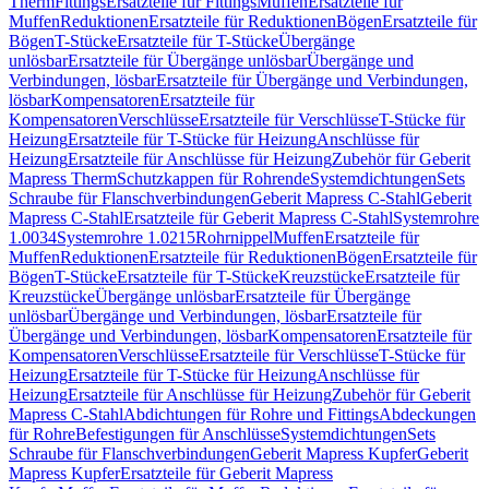
Therm
Fittings
Ersatzteile für Fittings
Muffen
Ersatzteile für
Muffen
Reduktionen
Ersatzteile für Reduktionen
Bögen
Ersatzteile für
Bögen
T-Stücke
Ersatzteile für T-Stücke
Übergänge
unlösbar
Ersatzteile für Übergänge unlösbar
Übergänge und
Verbindungen, lösbar
Ersatzteile für Übergänge und Verbindungen,
lösbar
Kompensatoren
Ersatzteile für
Kompensatoren
Verschlüsse
Ersatzteile für Verschlüsse
T-Stücke für
Heizung
Ersatzteile für T-Stücke für Heizung
Anschlüsse für
Heizung
Ersatzteile für Anschlüsse für Heizung
Zubehör für Geberit
Mapress Therm
Schutzkappen für Rohrende
Systemdichtungen
Sets
Schraube für Flanschverbindungen
Geberit Mapress C-Stahl
Geberit
Mapress C-Stahl
Ersatzteile für Geberit Mapress C-Stahl
Systemrohre
1.0034
Systemrohre 1.0215
Rohrnippel
Muffen
Ersatzteile für
Muffen
Reduktionen
Ersatzteile für Reduktionen
Bögen
Ersatzteile für
Bögen
T-Stücke
Ersatzteile für T-Stücke
Kreuzstücke
Ersatzteile für
Kreuzstücke
Übergänge unlösbar
Ersatzteile für Übergänge
unlösbar
Übergänge und Verbindungen, lösbar
Ersatzteile für
Übergänge und Verbindungen, lösbar
Kompensatoren
Ersatzteile für
Kompensatoren
Verschlüsse
Ersatzteile für Verschlüsse
T-Stücke für
Heizung
Ersatzteile für T-Stücke für Heizung
Anschlüsse für
Heizung
Ersatzteile für Anschlüsse für Heizung
Zubehör für Geberit
Mapress C-Stahl
Abdichtungen für Rohre und Fittings
Abdeckungen
für Rohre
Befestigungen für Anschlüsse
Systemdichtungen
Sets
Schraube für Flanschverbindungen
Geberit Mapress Kupfer
Geberit
Mapress Kupfer
Ersatzteile für Geberit Mapress