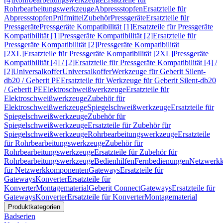
Rohrbearbeitungswerkzeuge
Abpressstopfen
Ersatzteile für
Abpressstopfen
Prüfmittel
Zubehör
Pressgeräte
Ersatzteile für
Pressgeräte
Pressgeräte Kompatibilität [1]
Ersatzteile für Pressgeräte
Kompatibilität [1]
Pressgeräte Kompatibilität [2]
Ersatzteile für
Pressgeräte Kompatibilität [2]
Pressgeräte Kompatibilität
[2XL]
Ersatzteile für Pressgeräte Kompatibilität [2XL]
Pressgeräte
Kompatibilität [4] / [2]
Ersatzteile für Pressgeräte Kompatibilität [4] /
[2]
Universalkoffer
Universalkoffer
Werkzeuge für Geberit Silent-
db20 / Geberit PE
Ersatzteile für Werkzeuge für Geberit Silent-db20
/ Geberit PE
Elektroschweißwerkzeuge
Ersatzteile für
Elektroschweißwerkzeuge
Zubehör für
Elektroschweißwerkzeuge
Spiegelschweißwerkzeuge
Ersatzteile für
Spiegelschweißwerkzeuge
Zubehör für
Spiegelschweißwerkzeuge
Ersatzteile für Zubehör für
Spiegelschweißwerkzeuge
Rohrbearbeitungswerkzeuge
Ersatzteile
für Rohrbearbeitungswerkzeuge
Zubehör für
Rohrbearbeitungswerkzeuge
Ersatzteile für Zubehör für
Rohrbearbeitungswerkzeuge
Bedienhilfen
Fernbedienungen
Netzwerk
für Netzwerkkomponenten
Gateways
Ersatzteile für
Gateways
Konverter
Ersatzteile für
Konverter
Montagematerial
Geberit Connect
Gateways
Ersatzteile für
Gateways
Konverter
Ersatzteile für Konverter
Montagematerial
Produktkategorien
Badserien