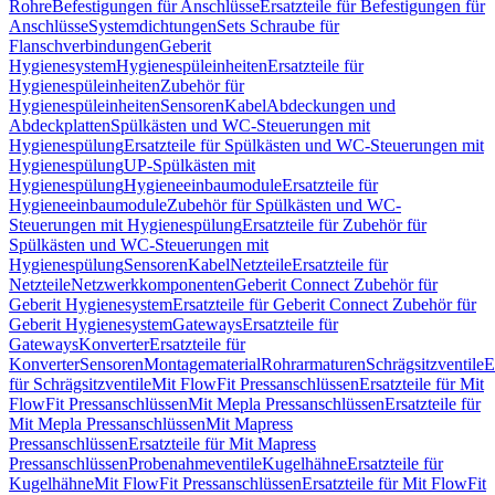
Rohre
Befestigungen für Anschlüsse
Ersatzteile für Befestigungen für
Anschlüsse
Systemdichtungen
Sets Schraube für
Flanschverbindungen
Geberit
Hygienesystem
Hygienespüleinheiten
Ersatzteile für
Hygienespüleinheiten
Zubehör für
Hygienespüleinheiten
Sensoren
Kabel
Abdeckungen und
Abdeckplatten
Spülkästen und WC-Steuerungen mit
Hygienespülung
Ersatzteile für Spülkästen und WC-Steuerungen mit
Hygienespülung
UP-Spülkästen mit
Hygienespülung
Hygieneeinbaumodule
Ersatzteile für
Hygieneeinbaumodule
Zubehör für Spülkästen und WC-
Steuerungen mit Hygienespülung
Ersatzteile für Zubehör für
Spülkästen und WC-Steuerungen mit
Hygienespülung
Sensoren
Kabel
Netzteile
Ersatzteile für
Netzteile
Netzwerkkomponenten
Geberit Connect Zubehör für
Geberit Hygienesystem
Ersatzteile für Geberit Connect Zubehör für
Geberit Hygienesystem
Gateways
Ersatzteile für
Gateways
Konverter
Ersatzteile für
Konverter
Sensoren
Montagematerial
Rohrarmaturen
Schrägsitzventile
E
für Schrägsitzventile
Mit FlowFit Pressanschlüssen
Ersatzteile für Mit
FlowFit Pressanschlüssen
Mit Mepla Pressanschlüssen
Ersatzteile für
Mit Mepla Pressanschlüssen
Mit Mapress
Pressanschlüssen
Ersatzteile für Mit Mapress
Pressanschlüssen
Probenahmeventile
Kugelhähne
Ersatzteile für
Kugelhähne
Mit FlowFit Pressanschlüssen
Ersatzteile für Mit FlowFit