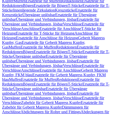
Kupfer
Muffen
Ersatzteile für Muffen
Reduktionen
Ersatzteile für
Reduktionen
Bögen
Ersatzteile für Bögen
T-Stücke
Ersatzteile für T-
Stücke
Innenliegende Zirkulation
Kreuzstücke
Ersatzteile für
Kreuzstücke
Übergänge unlösbar
Ersatzteile für Übergänge
unlösbar
Übergänge und Verbindungen, lösbar
Ersatzteile für
Übergänge und Verbindungen, lösbar
Verschlüsse
Ersatzteile für
Verschlüsse
Anschlüsse
Ersatzteile für Anschlüsse
T-Stücke für
Heizung
Ersatzteile für T-Stücke für Heizung
Anschlüsse für
Heizung
Ersatzteile für Anschlüsse für Heizung
Geberit Mapress
Kupfer, Gas
Ersatzteile für Geberit Mapress Kupfer,
Gas
Muffen
Ersatzteile für Muffen
Reduktionen
Ersatzteile für
Reduktionen
Bögen
Ersatzteile für Bögen
T-Stücke
Ersatzteile für T-
Stücke
Übergänge unlösbar
Ersatzteile für Übergänge
unlösbar
Übergänge und Verbindungen, lösbar
Ersatzteile für
Übergänge und Verbindungen, lösbar
Verschlüsse
Ersatzteile für
Verschlüsse
Anschlüsse
Ersatzteile für Anschlüsse
Geberit Mapress
Kupfer, FKM blau
Ersatzteile für Geberit Mapress Kupfer, FKM
blau
Muffen
Ersatzteile für Muffen
Reduktionen
Ersatzteile für
Reduktionen
Bögen
Ersatzteile für Bögen
T-Stücke
Ersatzteile für T-
Stücke
Übergänge unlösbar
Ersatzteile für Übergänge
unlösbar
Übergänge und Verbindungen, lösbar
Ersatzteile für
Übergänge und Verbindungen, lösbar
Verschlüsse
Ersatzteile für
Verschlüsse
Zubehör für Geberit Mapress Kupfer
Ersatzteile für
Zubehör für Geberit Mapress Kupfer
Dämmungen für
Anschlüsse
Abdichtungen für Rohre und Fittings
Abdeckungen für