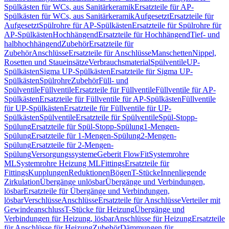
Spülkästen für WCs, aus Sanitärkeramik
Ersatzteile für AP-
Spülkästen für WCs, aus Sanitärkeramik
Aufgesetzt
Ersatzteile für
Aufgesetzt
Spülrohre für AP-Spülkästen
Ersatzteile für Spülrohre für
AP-Spülkästen
Hochhängend
Ersatzteile für Hochhängend
Tief- und
halbhochhängend
Zubehör
Ersatzteile für
Zubehör
Anschlüsse
Ersatzteile für Anschlüsse
Manschetten
Nippel,
Rosetten und Staueinsätze
Verbrauchsmaterial
Spülventile
UP-
Spülkästen
Sigma UP-Spülkästen
Ersatzteile für Sigma UP-
Spülkästen
Spülrohre
Zubehör
Füll- und
Spülventile
Füllventile
Ersatzteile für Füllventile
Füllventile für AP-
Spülkästen
Ersatzteile für Füllventile für AP-Spülkästen
Füllventile
für UP-Spülkästen
Ersatzteile für Füllventile für UP-
Spülkästen
Spülventile
Ersatzteile für Spülventile
Spül-Stopp-
Spülung
Ersatzteile für Spül-Stopp-Spülung
1-Mengen-
Spülung
Ersatzteile für 1-Mengen-Spülung
2-Mengen-
Spülung
Ersatzteile für 2-Mengen-
Spülung
Versorgungssysteme
Geberit FlowFit
Systemrohre
ML
Systemrohre Heizung ML
Fittings
Ersatzteile für
Fittings
Kupplungen
Reduktionen
Bögen
T-Stücke
Innenliegende
Zirkulation
Übergänge unlösbar
Übergänge und Verbindungen,
lösbar
Ersatzteile für Übergänge und Verbindungen,
lösbar
Verschlüsse
Anschlüsse
Ersatzteile für Anschlüsse
Verteiler mit
Gewindeanschluss
T-Stücke für Heizung
Übergänge und
Verbindungen für Heizung, lösbar
Anschlüsse für Heizung
Ersatzteile
für Anschlüsse für Heizung
Zubehör
Dämmungen für