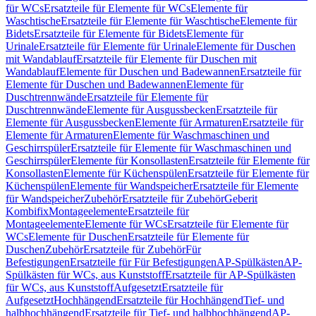
für WCs
Ersatzteile für Elemente für WCs
Elemente für
Waschtische
Ersatzteile für Elemente für Waschtische
Elemente für
Bidets
Ersatzteile für Elemente für Bidets
Elemente für
Urinale
Ersatzteile für Elemente für Urinale
Elemente für Duschen
mit Wandablauf
Ersatzteile für Elemente für Duschen mit
Wandablauf
Elemente für Duschen und Badewannen
Ersatzteile für
Elemente für Duschen und Badewannen
Elemente für
Duschtrennwände
Ersatzteile für Elemente für
Duschtrennwände
Elemente für Ausgussbecken
Ersatzteile für
Elemente für Ausgussbecken
Elemente für Armaturen
Ersatzteile für
Elemente für Armaturen
Elemente für Waschmaschinen und
Geschirrspüler
Ersatzteile für Elemente für Waschmaschinen und
Geschirrspüler
Elemente für Konsollasten
Ersatzteile für Elemente für
Konsollasten
Elemente für Küchenspülen
Ersatzteile für Elemente für
Küchenspülen
Elemente für Wandspeicher
Ersatzteile für Elemente
für Wandspeicher
Zubehör
Ersatzteile für Zubehör
Geberit
Kombifix
Montageelemente
Ersatzteile für
Montageelemente
Elemente für WCs
Ersatzteile für Elemente für
WCs
Elemente für Duschen
Ersatzteile für Elemente für
Duschen
Zubehör
Ersatzteile für Zubehör
Für
Befestigungen
Ersatzteile für Für Befestigungen
AP-Spülkästen
AP-
Spülkästen für WCs, aus Kunststoff
Ersatzteile für AP-Spülkästen
für WCs, aus Kunststoff
Aufgesetzt
Ersatzteile für
Aufgesetzt
Hochhängend
Ersatzteile für Hochhängend
Tief- und
halbhochhängend
Ersatzteile für Tief- und halbhochhängend
AP-