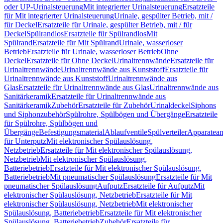
oder UP-Urinalsteuerung
Mit integrierter Urinalsteuerung
Ersatzteile
für Mit integrierter Urinalsteuerung
Urinale, gespülter Betrieb, mit /
für Deckel
Ersatzteile für Urinale, gespülter Betrieb, mit / für
Deckel
Spülrandlos
Ersatzteile für Spülrandlos
Mit
Spülrand
Ersatzteile für Mit Spülrand
Urinale, wasserloser
Betrieb
Ersatzteile für Urinale, wasserloser Betrieb
Ohne
Deckel
Ersatzteile für Ohne Deckel
Urinaltrennwände
Ersatzteile für
Urinaltrennwände
Urinaltrennwände aus Kunststoff
Ersatzteile für
Urinaltrennwände aus Kunststoff
Urinaltrennwände aus
Glas
Ersatzteile für Urinaltrennwände aus Glas
Urinaltrennwände aus
Sanitärkeramik
Ersatzteile für Urinaltrennwände aus
Sanitärkeramik
Zubehör
Ersatzteile für Zubehör
Urinaldeckel
Siphons
und Siphonzubehör
Spülrohre, Spülbögen und Übergänge
Ersatzteile
für Spülrohre, Spülbögen und
Übergänge
Befestigungsmaterial
Ablaufventile
Spülverteiler
Apparatean
für Unterputz
Mit elektronischer Spülauslösung,
Netzbetrieb
Ersatzteile für Mit elektronischer Spülauslösung,
Netzbetrieb
Mit elektronischer Spülauslösung,
Batteriebetrieb
Ersatzteile für Mit elektronischer Spülauslösung,
Batteriebetrieb
Mit pneumatischer Spülauslösung
Ersatzteile für Mit
pneumatischer Spülauslösung
Aufputz
Ersatzteile für Aufputz
Mit
elektronischer Spülauslösung, Netzbetrieb
Ersatzteile für Mit
elektronischer Spülauslösung, Netzbetrieb
Mit elektronischer
Spülauslösung, Batteriebetrieb
Ersatzteile für Mit elektronischer
Spülauslösung, Batteriebetrieb
Zubehör
Ersatzteile für