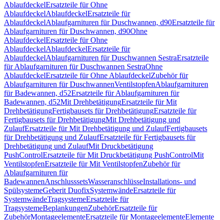
Ablaufdeckel
Ersatzteile für Ohne
Ablaufdeckel
Ablaufdeckel
Ersatzteile für
Ablaufdeckel
Ablaufgarnituren für Duschwannen, d90
Ersatzteile für
Ablaufgarnituren für Duschwannen, d90
Ohne
Ablaufdeckel
Ersatzteile für Ohne
Ablaufdeckel
Ablaufdeckel
Ersatzteile für
Ablaufdeckel
Ablaufgarnituren für Duschwannen Sestra
Ersatzteile
für Ablaufgarnituren für Duschwannen Sestra
Ohne
Ablaufdeckel
Ersatzteile für Ohne Ablaufdeckel
Zubehör für
Ablaufgarnituren für Duschwannen
Ventilstopfen
Ablaufgarnituren
für Badewannen, d52
Ersatzteile für Ablaufgarnituren für
Badewannen, d52
Mit Drehbetätigung
Ersatzteile für Mit
Drehbetätigung
Fertigbausets für Drehbetätigung
Ersatzteile für
Fertigbausets für Drehbetätigung
Mit Drehbetätigung und
Zulauf
Ersatzteile für Mit Drehbetätigung und Zulauf
Fertigbausets
für Drehbetätigung und Zulauf
Ersatzteile für Fertigbausets für
Drehbetätigung und Zulauf
Mit Druckbetätigung
PushControl
Ersatzteile für Mit Druckbetätigung PushControl
Mit
Ventilstopfen
Ersatzteile für Mit Ventilstopfen
Zubehör für
Ablaufgarnituren für
Badewannen
Anschlusssets
Wasseranschlüsse
Installations- und
Spülsysteme
Geberit Duofix
Systemwände
Ersatzteile für
Systemwände
Tragsysteme
Ersatzteile für
Tragsysteme
Beplankungen
Zubehör
Ersatzteile für
Zubehör
Montageelemente
Ersatzteile für Montageelemente
Elemente