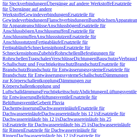
für Steckverbindungen
Übergänge auf andere Werkstoffe
Ersatzteile
für Übergänge auf andere
Werkstoffe
Gewindeverbindungen
Ersatzteile für
Gewindeverbindungen
Flanschverbindungen
Bundbüchsen
Apparatean
für Apparateanschlüsse
Anschlussbögen
Ersatzteile für
Anschlussbögen
Anschlussmuffen
Ersatzteile für
Anschlussmuffen
Anschlussstutzen
Ersatzteile für
Anschlussstutzen
Fertigabläufe
Ersatzteile für
Fertigabläufe
Schneckensiphons
Ersatzteile für
Schneckensiphons
Zubehör
Rohrschellen
Befestigungen für
Rohrschellen
Tragschalen
Verschlüsse
Dichtungen
Bauschutze
Verbrauc
Schallschutz und Feuchtigkeitsschutz
Brandschutz
Ersatzteile für
Brandschutz
Brandschutz für Entwässerungssysteme
Ersatzteile für
Brandschutz für Entwässerungssysteme
Schallschutz
Dämmungen
zur Körperschallentkopplung
Dämmungen zur
Körperschallentkopplung und
Luftschalldämmung
Feuchtigkeitsschutz
Abdichtungen
Lüftungsventile
für Entwässerung
Belüftungsventile
Ersatzteile für
Belüftungsventile
Geberit Pluvia
Dachentwässerung
Dachwassereinläufe
Ersatzteile für
Dachwassereinläufe
Dachwassereinläufe bis 12 l/s
Ersatzteile für
Dachwassereinläufe bis 12 l/s
Dachwassereinläufe bis 25
l/s
Ersatzteile für Dachwassereinläufe bis 25 l/s
Dachwassereinläufe
für Rinnen
Ersatzteile für Dachwassereinläufe für
Rinnen
Dachwassereinläufe bis 12 l/s
Ersatzteile für