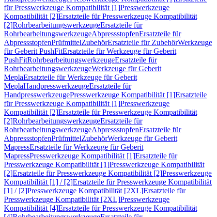
für Presswerkzeuge Kompatibilität [1]
Presswerkzeuge
Kompatibilität [2]
Ersatzteile für Presswerkzeuge Kompatibilität
[2]
Rohrbearbeitungswerkzeuge
Ersatzteile für
Rohrbearbeitungswerkzeuge
Abpressstopfen
Ersatzteile für
Abpressstopfen
Prüfmittel
Zubehör
Ersatzteile für Zubehör
Werkzeuge
für Geberit PushFit
Ersatzteile für Werkzeuge für Geberit
PushFit
Rohrbearbeitungswerkzeuge
Ersatzteile für
Rohrbearbeitungswerkzeuge
Werkzeuge für Geberit
Mepla
Ersatzteile für Werkzeuge für Geberit
Mepla
Handpresswerkzeuge
Ersatzteile für
Handpresswerkzeuge
Presswerkzeuge Kompatibilität [1]
Ersatzteile
für Presswerkzeuge Kompatibilität [1]
Presswerkzeuge
Kompatibilität [2]
Ersatzteile für Presswerkzeuge Kompatibilität
[2]
Rohrbearbeitungswerkzeuge
Ersatzteile für
Rohrbearbeitungswerkzeuge
Abpressstopfen
Ersatzteile für
Abpressstopfen
Prüfmittel
Zubehör
Werkzeuge für Geberit
Mapress
Ersatzteile für Werkzeuge für Geberit
Mapress
Presswerkzeuge Kompatibilität [1]
Ersatzteile für
Presswerkzeuge Kompatibilität [1]
Presswerkzeuge Kompatibilität
[2]
Ersatzteile für Presswerkzeuge Kompatibilität [2]
Presswerkzeuge
Kompatibilität [1] / [2]
Ersatzteile für Presswerkzeuge Kompatibilität
[1] / [2]
Presswerkzeuge Kompatibilität [2XL]
Ersatzteile für
Presswerkzeuge Kompatibilität [2XL]
Presswerkzeuge
Kompatibilität [4]
Ersatzteile für Presswerkzeuge Kompatibilität
[4]
Rohrbearbeitungswerkzeuge
Ersatzteile für