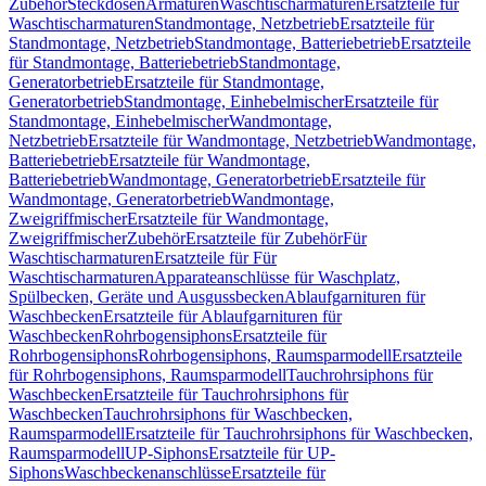
Zubehör
Steckdosen
Armaturen
Waschtischarmaturen
Ersatzteile für
Waschtischarmaturen
Standmontage, Netzbetrieb
Ersatzteile für
Standmontage, Netzbetrieb
Standmontage, Batteriebetrieb
Ersatzteile
für Standmontage, Batteriebetrieb
Standmontage,
Generatorbetrieb
Ersatzteile für Standmontage,
Generatorbetrieb
Standmontage, Einhebelmischer
Ersatzteile für
Standmontage, Einhebelmischer
Wandmontage,
Netzbetrieb
Ersatzteile für Wandmontage, Netzbetrieb
Wandmontage,
Batteriebetrieb
Ersatzteile für Wandmontage,
Batteriebetrieb
Wandmontage, Generatorbetrieb
Ersatzteile für
Wandmontage, Generatorbetrieb
Wandmontage,
Zweigriffmischer
Ersatzteile für Wandmontage,
Zweigriffmischer
Zubehör
Ersatzteile für Zubehör
Für
Waschtischarmaturen
Ersatzteile für Für
Waschtischarmaturen
Apparateanschlüsse für Waschplatz,
Spülbecken, Geräte und Ausgussbecken
Ablaufgarnituren für
Waschbecken
Ersatzteile für Ablaufgarnituren für
Waschbecken
Rohrbogensiphons
Ersatzteile für
Rohrbogensiphons
Rohrbogensiphons, Raumsparmodell
Ersatzteile
für Rohrbogensiphons, Raumsparmodell
Tauchrohrsiphons für
Waschbecken
Ersatzteile für Tauchrohrsiphons für
Waschbecken
Tauchrohrsiphons für Waschbecken,
Raumsparmodell
Ersatzteile für Tauchrohrsiphons für Waschbecken,
Raumsparmodell
UP-Siphons
Ersatzteile für UP-
Siphons
Waschbeckenanschlüsse
Ersatzteile für