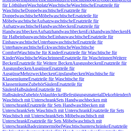
für Löthülsen
Waschplatz
Waschtische
Waschtische
Ersatzteile für
Waschtische
Doppelwaschtische
Ersatzteile für
Doppelwaschtische
Möbelwaschtische
Ersatzteile für
Möbelwaschtische
Aufsatzwaschtische
Ersatzteile für
Aufsatzwaschtische
Handwaschbecken
Ersatzteile für
Handwaschbecken
Aufsatzhandwaschbecken
Eckhandwaschbecken
H
für Halbeinbauwaschtische
Einbauwaschtische
Ersatzteile für
Einbauwaschtische
Unterbauwaschtische
Ersatzteile für
Unterbauwaschtische
Eckwaschtische
Waschtische
Comfort
Waschtische für Kinder
Ersatzteile für Waschtische für
Kinder
Waschtische
Waschrinnen
Ersatzteile für Waschrinnen
Weitere
Becken
Ersatzteile für Weitere Becken
Ausgussbecken
Ersatzteile für
Ausgussbecken
Ausgüsse
Ersatzteile für
Ausgüsse
Mehrzweckbecken
Gipsfangbecken
Waschtische für
Klassenräume
Ersatzteile für Waschtische für
Klassenräume
Zubehör
Säulen
Ersatzteile für
Säulen
Halbsäulen
Ersatzteile für
Halbsäulen
Zubehör
Ablaufdeckel
Befestigungsmaterial
Dekorblenden
W
Waschtisch mit Unterschrank
Sets Handwaschbecken mit
Unterschrank
Ersatzteile für Sets Handwaschbecken mit
Unterschrank
Sets Waschtisch mit Unterschrank
Ersatzteile für Sets
Waschtisch mit Unterschrank
Sets Möbelwaschtisch mit
Unterschrank
Ersatzteile für Sets Möbelwaschtisch mit
Unterschrank
Badezimmermöbel
Waschtischunterschränke
Ersatzteile