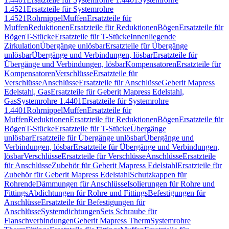
1.4521
Ersatzteile für Systemrohre
1.4521
Rohrnippel
Muffen
Ersatzteile für
Muffen
Reduktionen
Ersatzteile für Reduktionen
Bögen
Ersatzteile für
Bögen
T-Stücke
Ersatzteile für T-Stücke
Innenliegende
Zirkulation
Übergänge unlösbar
Ersatzteile für Übergänge
unlösbar
Übergänge und Verbindungen, lösbar
Ersatzteile für
Übergänge und Verbindungen, lösbar
Kompensatoren
Ersatzteile für
Kompensatoren
Verschlüsse
Ersatzteile für
Verschlüsse
Anschlüsse
Ersatzteile für Anschlüsse
Geberit Mapress
Edelstahl, Gas
Ersatzteile für Geberit Mapress Edelstahl,
Gas
Systemrohre 1.4401
Ersatzteile für Systemrohre
1.4401
Rohrnippel
Muffen
Ersatzteile für
Muffen
Reduktionen
Ersatzteile für Reduktionen
Bögen
Ersatzteile für
Bögen
T-Stücke
Ersatzteile für T-Stücke
Übergänge
unlösbar
Ersatzteile für Übergänge unlösbar
Übergänge und
Verbindungen, lösbar
Ersatzteile für Übergänge und Verbindungen,
lösbar
Verschlüsse
Ersatzteile für Verschlüsse
Anschlüsse
Ersatzteile
für Anschlüsse
Zubehör für Geberit Mapress Edelstahl
Ersatzteile für
Zubehör für Geberit Mapress Edelstahl
Schutzkappen für
Rohrende
Dämmungen für Anschlüsse
Isolierungen für Rohre und
Fittings
Abdichtungen für Rohre und Fittings
Befestigungen für
Anschlüsse
Ersatzteile für Befestigungen für
Anschlüsse
Systemdichtungen
Sets Schraube für
Flanschverbindungen
Geberit Mapress Therm
Systemrohre