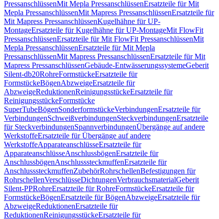
Pressanschlüssen
Mit Mepla Pressanschlüssen
Ersatzteile für Mit
Mepla Pressanschlüssen
Mit Mapress Pressanschlüssen
Ersatzteile für
Mit Mapress Pressanschlüssen
Kugelhähne für UP-
Montage
Ersatzteile für Kugelhähne für UP-Montage
Mit FlowFit
Pressanschlüssen
Ersatzteile für Mit FlowFit Pressanschlüssen
Mit
Mepla Pressanschlüssen
Ersatzteile für Mit Mepla
Pressanschlüssen
Mit Mapress Pressanschlüssen
Ersatzteile für Mit
Mapress Pressanschlüssen
Gebäude-Entwässerungssysteme
Geberit
Silent-db20
Rohre
Formstücke
Ersatzteile für
Formstücke
Bögen
Abzweige
Ersatzteile für
Abzweige
Reduktionen
Reinigungsstücke
Ersatzteile für
Reinigungsstücke
Formstücke
SuperTube
Bögen
Sonderformstücke
Verbindungen
Ersatzteile für
Verbindungen
Schweißverbindungen
Steckverbindungen
Ersatzteile
für Steckverbindungen
Spannverbindungen
Übergänge auf andere
Werkstoffe
Ersatzteile für Übergänge auf andere
Werkstoffe
Apparateanschlüsse
Ersatzteile für
Apparateanschlüsse
Anschlussbögen
Ersatzteile für
Anschlussbögen
Anschlusssteckmuffen
Ersatzteile für
Anschlusssteckmuffen
Zubehör
Rohrschellen
Befestigungen für
Rohrschellen
Verschlüsse
Dichtungen
Verbrauchsmaterial
Geberit
Silent-PP
Rohre
Ersatzteile für Rohre
Formstücke
Ersatzteile für
Formstücke
Bögen
Ersatzteile für Bögen
Abzweige
Ersatzteile für
Abzweige
Reduktionen
Ersatzteile für
Reduktionen
Reinigungsstücke
Ersatzteile für