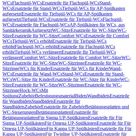
WCs
Flachspül-WCs
Ersatzteile für Flachspül-WCs
Stand-
WCs
Ersatzteile für Stand-WCs
Tiefspül-WCs für AP-Spülkasten
aufgesetzt
Ersatzteile für Tiefspül-WCs für AP-Spülkasten
aufgesetzt
Tiefspül-WCs
Ersatzteile für Tiefspül-WCs
Flachspül-
WCs
Ersatzteile für Flachspül-WCs
AP-Spülkästen für WCs, aus
Sanitärkeramik
Aufgesetzt
WC-Sitze
Ersatzteile für WC-Sitze
WC-
Sitze
Ersatzteile für WC-Sitze
Comfort WCs
Ersatzteile für Comfort
WCs
Tiefspül-WCs erhöht
Ersatzteile für Tiefspül-WCs
erhöht
Flachspül-WCs erhöht
Ersatzteile für Flachspül-WCs
erhöht
Tiefspül-WCs verlängert
Ersatzteile für Tiefspül-WCs
verlängert
Comfort WC-Sitze
Ersatzteile für Comfort WC-Sitze
WC-
Sitze
Ersatzteile für WC-Sitze
WC-Sitzringe
Ersatzteile für WC-
Sitzringe
WCs für Kinder
Ersatzteile für WCs für Kinder
Wand-
WCs
Ersatzteile für Wand-WCs
Stand-WCs
Ersatzteile für Stand-
WCs
WC-Sitze für Kinder
Ersatzteile für WC-Sitze für Kinder
WC-
Sitze
Ersatzteile für WC-Sitze
WC-Sitzringe
Ersatzteile für WC-
Sitzringe
Hock-WCs
Mit
Spülung
Zubehör
Befestigungsmaterial
Bidets
Wandbidets
Ersatzteile
für Wandbidets
Standbidets
Ersatzteile für
Standbidets
Zubehör
Ersatzteile für Zubehör
Betätigungsplatten und
WC-Steuerungen
Betätigungsplatten
Ersatzteile für
Betätigungsplatten
Für Sigma UP-Spülkästen
Ersatzteile für Für
Sigma UP-Spülkästen
Für Omega UP-Spülkästen
Ersatzteile für Für
Omega UP-Spülkästen
Für Kappa UP-Spülkästen
Ersatzteile für Für
Kappa UP-Spülkästen
Für Twinline UP-Spülkästen
Ersatzteile für