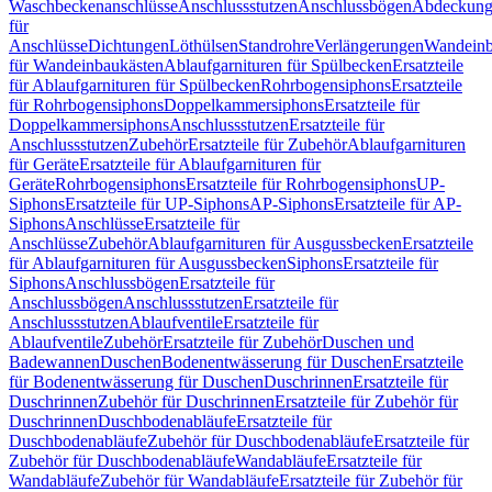
Waschbeckenanschlüsse
Anschlussstutzen
Anschlussbögen
Abdeckung
für
Anschlüsse
Dichtungen
Löthülsen
Standrohre
Verlängerungen
Wandeinb
für Wandeinbaukästen
Ablaufgarnituren für Spülbecken
Ersatzteile
für Ablaufgarnituren für Spülbecken
Rohrbogensiphons
Ersatzteile
für Rohrbogensiphons
Doppelkammersiphons
Ersatzteile für
Doppelkammersiphons
Anschlussstutzen
Ersatzteile für
Anschlussstutzen
Zubehör
Ersatzteile für Zubehör
Ablaufgarnituren
für Geräte
Ersatzteile für Ablaufgarnituren für
Geräte
Rohrbogensiphons
Ersatzteile für Rohrbogensiphons
UP-
Siphons
Ersatzteile für UP-Siphons
AP-Siphons
Ersatzteile für AP-
Siphons
Anschlüsse
Ersatzteile für
Anschlüsse
Zubehör
Ablaufgarnituren für Ausgussbecken
Ersatzteile
für Ablaufgarnituren für Ausgussbecken
Siphons
Ersatzteile für
Siphons
Anschlussbögen
Ersatzteile für
Anschlussbögen
Anschlussstutzen
Ersatzteile für
Anschlussstutzen
Ablaufventile
Ersatzteile für
Ablaufventile
Zubehör
Ersatzteile für Zubehör
Duschen und
Badewannen
Duschen
Bodenentwässerung für Duschen
Ersatzteile
für Bodenentwässerung für Duschen
Duschrinnen
Ersatzteile für
Duschrinnen
Zubehör für Duschrinnen
Ersatzteile für Zubehör für
Duschrinnen
Duschbodenabläufe
Ersatzteile für
Duschbodenabläufe
Zubehör für Duschbodenabläufe
Ersatzteile für
Zubehör für Duschbodenabläufe
Wandabläufe
Ersatzteile für
Wandabläufe
Zubehör für Wandabläufe
Ersatzteile für Zubehör für