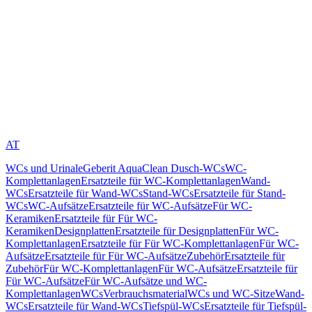
AT
WCs und Urinale
Geberit AquaClean Dusch-WCs
WC-
Komplettanlagen
Ersatzteile für WC-Komplettanlagen
Wand-
WCs
Ersatzteile für Wand-WCs
Stand-WCs
Ersatzteile für Stand-
WCs
WC-Aufsätze
Ersatzteile für WC-Aufsätze
Für WC-
Keramiken
Ersatzteile für Für WC-
Keramiken
Designplatten
Ersatzteile für Designplatten
Für WC-
Komplettanlagen
Ersatzteile für Für WC-Komplettanlagen
Für WC-
Aufsätze
Ersatzteile für Für WC-Aufsätze
Zubehör
Ersatzteile für
Zubehör
Für WC-Komplettanlagen
Für WC-Aufsätze
Ersatzteile für
Für WC-Aufsätze
Für WC-Aufsätze und WC-
Komplettanlagen
WCs
Verbrauchsmaterial
WCs und WC-Sitze
Wand-
WCs
Ersatzteile für Wand-WCs
Tiefspül-WCs
Ersatzteile für Tiefspül-