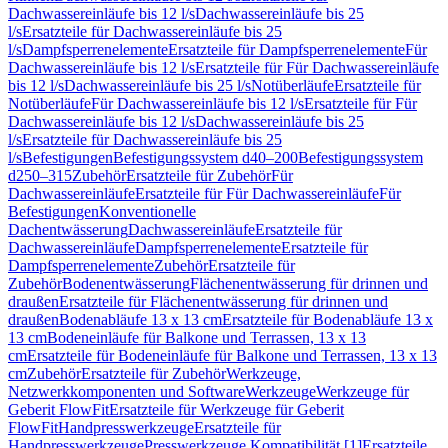
Dachwassereinläufe bis 12 l/s
Dachwassereinläufe bis 25
l/s
Ersatzteile für Dachwassereinläufe bis 25
l/s
Dampfsperrenelemente
Ersatzteile für Dampfsperrenelemente
Für
Dachwassereinläufe bis 12 l/s
Ersatzteile für Für Dachwassereinläufe
bis 12 l/s
Dachwassereinläufe bis 25 l/s
Notüberläufe
Ersatzteile für
Notüberläufe
Für Dachwassereinläufe bis 12 l/s
Ersatzteile für Für
Dachwassereinläufe bis 12 l/s
Dachwassereinläufe bis 25
l/s
Ersatzteile für Dachwassereinläufe bis 25
l/s
Befestigungen
Befestigungssystem d40–200
Befestigungssystem
d250–315
Zubehör
Ersatzteile für Zubehör
Für
Dachwassereinläufe
Ersatzteile für Für Dachwassereinläufe
Für
Befestigungen
Konventionelle
Dachentwässerung
Dachwassereinläufe
Ersatzteile für
Dachwassereinläufe
Dampfsperrenelemente
Ersatzteile für
Dampfsperrenelemente
Zubehör
Ersatzteile für
Zubehör
Bodenentwässerung
Flächenentwässerung für drinnen und
draußen
Ersatzteile für Flächenentwässerung für drinnen und
draußen
Bodenabläufe 13 x 13 cm
Ersatzteile für Bodenabläufe 13 x
13 cm
Bodeneinläufe für Balkone und Terrassen, 13 x 13
cm
Ersatzteile für Bodeneinläufe für Balkone und Terrassen, 13 x 13
cm
Zubehör
Ersatzteile für Zubehör
Werkzeuge,
Netzwerkkomponenten und Software
Werkzeuge
Werkzeuge für
Geberit FlowFit
Ersatzteile für Werkzeuge für Geberit
FlowFit
Handpresswerkzeuge
Ersatzteile für
Handpresswerkzeuge
Presswerkzeuge Kompatibilität [1]
Ersatzteile