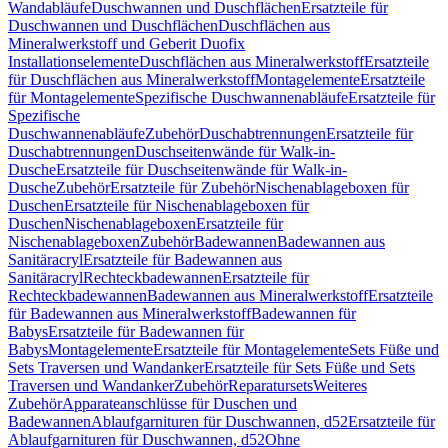
Wandabläufe
Duschwannen und Duschflächen
Ersatzteile für
Duschwannen und Duschflächen
Duschflächen aus
Mineralwerkstoff und Geberit Duofix
Installationselemente
Duschflächen aus Mineralwerkstoff
Ersatzteile
für Duschflächen aus Mineralwerkstoff
Montagelemente
Ersatzteile
für Montagelemente
Spezifische Duschwannenabläufe
Ersatzteile für
Spezifische
Duschwannenabläufe
Zubehör
Duschabtrennungen
Ersatzteile für
Duschabtrennungen
Duschseitenwände für Walk-in-
Dusche
Ersatzteile für Duschseitenwände für Walk-in-
Dusche
Zubehör
Ersatzteile für Zubehör
Nischenablageboxen für
Duschen
Ersatzteile für Nischenablageboxen für
Duschen
Nischenablageboxen
Ersatzteile für
Nischenablageboxen
Zubehör
Badewannen
Badewannen aus
Sanitäracryl
Ersatzteile für Badewannen aus
Sanitäracryl
Rechteckbadewannen
Ersatzteile für
Rechteckbadewannen
Badewannen aus Mineralwerkstoff
Ersatzteile
für Badewannen aus Mineralwerkstoff
Badewannen für
Babys
Ersatzteile für Badewannen für
Babys
Montagelemente
Ersatzteile für Montagelemente
Sets Füße und
Sets Traversen und Wandanker
Ersatzteile für Sets Füße und Sets
Traversen und Wandanker
Zubehör
Reparatursets
Weiteres
Zubehör
Apparateanschlüsse für Duschen und
Badewannen
Ablaufgarnituren für Duschwannen, d52
Ersatzteile für
Ablaufgarnituren für Duschwannen, d52
Ohne