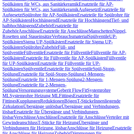
Spülkästen für WCs, aus Sanitärkeramik
Ersatzteile für AP-
Spülkästen für WCs, aus Sanitärkeramik
Aufgesetzt
Ersatzteile für
Aufgesetzt
Spülrohre für AP-Spülkästen
Ersatzteile für Spülrohre für
AP-Spülkästen
Hochhängend
Ersatzteile für Hochhängend
Tief- und
halbhochhängend
Zubehör
Ersatzteile für
Zubehör
Anschlüsse
Ersatzteile für Anschlüsse
Manschetten
Nippel,
Rosetten und Staueinsätze
Verbrauchsmaterial
Spülventile
UP-
Spülkästen
Sigma UP-Spülkästen
Ersatzteile für Sigma UP-
Spülkästen
Spülrohre
Zubehör
Füll- und
Spülventile
Füllventile
Ersatzteile für Füllventile
Füllventile für AP-
Spülkästen
Ersatzteile für Füllventile für AP-Spülkästen
Füllventile
für UP-Spülkästen
Ersatzteile für Füllventile für UP-
Spülkästen
Spülventile
Ersatzteile für Spülventile
Spül-Stopp-
Spülung
Ersatzteile für Spül-Stopp-Spülung
1-Mengen-
Spülung
Ersatzteile für 1-Mengen-Spülung
2-Mengen-
Spülung
Ersatzteile für 2-Mengen-
Spülung
Versorgungssysteme
Geberit FlowFit
Systemrohre
ML
Systemrohre Heizung ML
Fittings
Ersatzteile für
Fittings
Kupplungen
Reduktionen
Bögen
T-Stücke
Innenliegende
Zirkulation
Übergänge unlösbar
Übergänge und Verbindungen,
lösbar
Ersatzteile für Übergänge und Verbindungen,
lösbar
Verschlüsse
Anschlüsse
Ersatzteile für Anschlüsse
Verteiler mit
Gewindeanschluss
T-Stücke für Heizung
Übergänge und
Verbindungen für Heizung, lösbar
Anschlüsse für Heizung
Ersatzteile
für Anschlüsse für Heizung
Zubehör
Dämmungen für