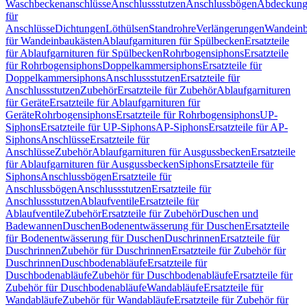
Waschbeckenanschlüsse
Anschlussstutzen
Anschlussbögen
Abdeckung
für
Anschlüsse
Dichtungen
Löthülsen
Standrohre
Verlängerungen
Wandeinb
für Wandeinbaukästen
Ablaufgarnituren für Spülbecken
Ersatzteile
für Ablaufgarnituren für Spülbecken
Rohrbogensiphons
Ersatzteile
für Rohrbogensiphons
Doppelkammersiphons
Ersatzteile für
Doppelkammersiphons
Anschlussstutzen
Ersatzteile für
Anschlussstutzen
Zubehör
Ersatzteile für Zubehör
Ablaufgarnituren
für Geräte
Ersatzteile für Ablaufgarnituren für
Geräte
Rohrbogensiphons
Ersatzteile für Rohrbogensiphons
UP-
Siphons
Ersatzteile für UP-Siphons
AP-Siphons
Ersatzteile für AP-
Siphons
Anschlüsse
Ersatzteile für
Anschlüsse
Zubehör
Ablaufgarnituren für Ausgussbecken
Ersatzteile
für Ablaufgarnituren für Ausgussbecken
Siphons
Ersatzteile für
Siphons
Anschlussbögen
Ersatzteile für
Anschlussbögen
Anschlussstutzen
Ersatzteile für
Anschlussstutzen
Ablaufventile
Ersatzteile für
Ablaufventile
Zubehör
Ersatzteile für Zubehör
Duschen und
Badewannen
Duschen
Bodenentwässerung für Duschen
Ersatzteile
für Bodenentwässerung für Duschen
Duschrinnen
Ersatzteile für
Duschrinnen
Zubehör für Duschrinnen
Ersatzteile für Zubehör für
Duschrinnen
Duschbodenabläufe
Ersatzteile für
Duschbodenabläufe
Zubehör für Duschbodenabläufe
Ersatzteile für
Zubehör für Duschbodenabläufe
Wandabläufe
Ersatzteile für
Wandabläufe
Zubehör für Wandabläufe
Ersatzteile für Zubehör für