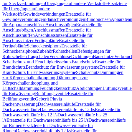
für Steckverbindungen
Übergänge auf andere Werkstoffe
Ersatzteile
für Übergänge auf andere
Werkstoffe
Gewindeverbindungen
Ersatzteile für
Gewindeverbindungen
Flanschverbindungen
Bundbüchsen
Apparatean
für Apparateanschlüsse
Anschlussbögen
Ersatzteile für
Anschlussbögen
Anschlussmuffen
Ersatzteile für
Anschlussmuffen
Anschlussstutzen
Ersatzteile für
Anschlussstutzen
Fertigabläufe
Ersatzteile für
Fertigabläufe
Schneckensiphons
Ersatzteile für
Schneckensiphons
Zubehör
Rohrschellen
Befestigungen für
Rohrschellen
Tragschalen
Verschlüsse
Dichtungen
Bauschutze
Verbrauc
Schallschutz und Feuchtigkeitsschutz
Brandschutz
Ersatzteile für
Brandschutz
Brandschutz für Entwässerungssysteme
Ersatzteile für
Brandschutz für Entwässerungssysteme
Schallschutz
Dämmungen
zur Körperschallentkopplung
Dämmungen zur
Körperschallentkopplung und
Luftschalldämmung
Feuchtigkeitsschutz
Abdichtungen
Lüftungsventile
für Entwässerung
Belüftungsventile
Ersatzteile für
Belüftungsventile
Geberit Pluvia
Dachentwässerung
Dachwassereinläufe
Ersatzteile für
Dachwassereinläufe
Dachwassereinläufe bis 12 l/s
Ersatzteile für
Dachwassereinläufe bis 12 l/s
Dachwassereinläufe bis 25
l/s
Ersatzteile für Dachwassereinläufe bis 25 l/s
Dachwassereinläufe
für Rinnen
Ersatzteile für Dachwassereinläufe für
Rinnen
Dachwassereinläufe bis 12 l/s
Ersatzteile für