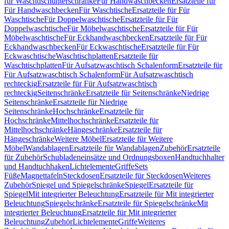
für Waschtischunterschränke
Für Handwaschbecken
Ersatzteile für
Für Handwaschbecken
Für Waschtische
Ersatzteile für Für
Waschtische
Für Doppelwaschtische
Ersatzteile für Für
Doppelwaschtische
Für Möbelwaschtische
Ersatzteile für Für
Möbelwaschtische
Für Eckhandwaschbecken
Ersatzteile für Für
Eckhandwaschbecken
Für Eckwaschtische
Ersatzteile für Für
Eckwaschtische
Waschtischplatten
Ersatzteile für
Waschtischplatten
Für Aufsatzwaschtisch Schalenform
Ersatzteile für
Für Aufsatzwaschtisch Schalenform
Für Aufsatzwaschtisch
rechteckig
Ersatzteile für Für Aufsatzwaschtisch
rechteckig
Seitenschränke
Ersatzteile für Seitenschränke
Niedrige
Seitenschränke
Ersatzteile für Niedrige
Seitenschränke
Hochschränke
Ersatzteile für
Hochschränke
Mittelhochschränke
Ersatzteile für
Mittelhochschränke
Hängeschränke
Ersatzteile für
Hängeschränke
Weitere Möbel
Ersatzteile für Weitere
Möbel
Wandablagen
Ersatzteile für Wandablagen
Zubehör
Ersatzteile
für Zubehör
Schubladeneinsätze und Ordnungsboxen
Handtuchhalter
und Handtuchhaken
Lichtelemente
Griffe
Sets
Füße
Magnettafeln
Steckdosen
Ersatzteile für Steckdosen
Weiteres
Zubehör
Spiegel und Spiegelschränke
Spiegel
Ersatzteile für
Spiegel
Mit integrierter Beleuchtung
Ersatzteile für Mit integrierter
Beleuchtung
Spiegelschränke
Ersatzteile für Spiegelschränke
Mit
integrierter Beleuchtung
Ersatzteile für Mit integrierter
Beleuchtung
Zubehör
Lichtelemente
Griffe
Weiteres