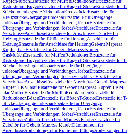
Kupfer
Muffen
Ersatzteile für Muffen
Reduktionen
Ersatzteile für
Reduktionen
Bögen
Ersatzteile für Bögen
T-Stücke
Ersatzteile für T-
Stücke
Innenliegende Zirkulation
Kreuzstücke
Ersatzteile für
Kreuzstücke
Übergänge unlösbar
Ersatzteile für Übergänge
unlösbar
Übergänge und Verbindungen, lösbar
Ersatzteile für
Übergänge und Verbindungen, lösbar
Verschlüsse
Ersatzteile für
Verschlüsse
Anschlüsse
Ersatzteile für Anschlüsse
T-Stücke für
Heizung
Ersatzteile für T-Stücke für Heizung
Anschlüsse für
Heizung
Ersatzteile für Anschlüsse für Heizung
Geberit Mapress
Kupfer, Gas
Ersatzteile für Geberit Mapress Kupfer,
Gas
Muffen
Ersatzteile für Muffen
Reduktionen
Ersatzteile für
Reduktionen
Bögen
Ersatzteile für Bögen
T-Stücke
Ersatzteile für T-
Stücke
Übergänge unlösbar
Ersatzteile für Übergänge
unlösbar
Übergänge und Verbindungen, lösbar
Ersatzteile für
Übergänge und Verbindungen, lösbar
Verschlüsse
Ersatzteile für
Verschlüsse
Anschlüsse
Ersatzteile für Anschlüsse
Geberit Mapress
Kupfer, FKM blau
Ersatzteile für Geberit Mapress Kupfer, FKM
blau
Muffen
Ersatzteile für Muffen
Reduktionen
Ersatzteile für
Reduktionen
Bögen
Ersatzteile für Bögen
T-Stücke
Ersatzteile für T-
Stücke
Übergänge unlösbar
Ersatzteile für Übergänge
unlösbar
Übergänge und Verbindungen, lösbar
Ersatzteile für
Übergänge und Verbindungen, lösbar
Verschlüsse
Ersatzteile für
Verschlüsse
Zubehör für Geberit Mapress Kupfer
Ersatzteile für
Zubehör für Geberit Mapress Kupfer
Dämmungen für
Anschlüsse
Abdichtungen für Rohre und Fittings
Abdeckungen für