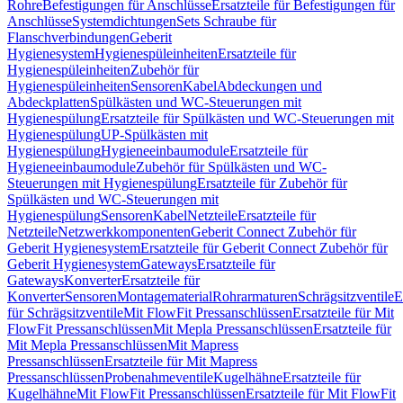
Rohre
Befestigungen für Anschlüsse
Ersatzteile für Befestigungen für
Anschlüsse
Systemdichtungen
Sets Schraube für
Flanschverbindungen
Geberit
Hygienesystem
Hygienespüleinheiten
Ersatzteile für
Hygienespüleinheiten
Zubehör für
Hygienespüleinheiten
Sensoren
Kabel
Abdeckungen und
Abdeckplatten
Spülkästen und WC-Steuerungen mit
Hygienespülung
Ersatzteile für Spülkästen und WC-Steuerungen mit
Hygienespülung
UP-Spülkästen mit
Hygienespülung
Hygieneeinbaumodule
Ersatzteile für
Hygieneeinbaumodule
Zubehör für Spülkästen und WC-
Steuerungen mit Hygienespülung
Ersatzteile für Zubehör für
Spülkästen und WC-Steuerungen mit
Hygienespülung
Sensoren
Kabel
Netzteile
Ersatzteile für
Netzteile
Netzwerkkomponenten
Geberit Connect Zubehör für
Geberit Hygienesystem
Ersatzteile für Geberit Connect Zubehör für
Geberit Hygienesystem
Gateways
Ersatzteile für
Gateways
Konverter
Ersatzteile für
Konverter
Sensoren
Montagematerial
Rohrarmaturen
Schrägsitzventile
E
für Schrägsitzventile
Mit FlowFit Pressanschlüssen
Ersatzteile für Mit
FlowFit Pressanschlüssen
Mit Mepla Pressanschlüssen
Ersatzteile für
Mit Mepla Pressanschlüssen
Mit Mapress
Pressanschlüssen
Ersatzteile für Mit Mapress
Pressanschlüssen
Probenahmeventile
Kugelhähne
Ersatzteile für
Kugelhähne
Mit FlowFit Pressanschlüssen
Ersatzteile für Mit FlowFit