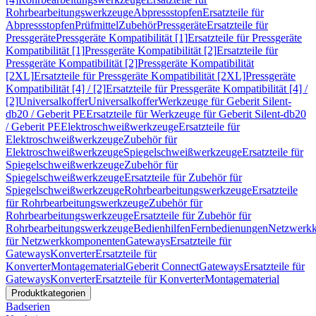
Rohrbearbeitungswerkzeuge
Abpressstopfen
Ersatzteile für
Abpressstopfen
Prüfmittel
Zubehör
Pressgeräte
Ersatzteile für
Pressgeräte
Pressgeräte Kompatibilität [1]
Ersatzteile für Pressgeräte
Kompatibilität [1]
Pressgeräte Kompatibilität [2]
Ersatzteile für
Pressgeräte Kompatibilität [2]
Pressgeräte Kompatibilität
[2XL]
Ersatzteile für Pressgeräte Kompatibilität [2XL]
Pressgeräte
Kompatibilität [4] / [2]
Ersatzteile für Pressgeräte Kompatibilität [4] /
[2]
Universalkoffer
Universalkoffer
Werkzeuge für Geberit Silent-
db20 / Geberit PE
Ersatzteile für Werkzeuge für Geberit Silent-db20
/ Geberit PE
Elektroschweißwerkzeuge
Ersatzteile für
Elektroschweißwerkzeuge
Zubehör für
Elektroschweißwerkzeuge
Spiegelschweißwerkzeuge
Ersatzteile für
Spiegelschweißwerkzeuge
Zubehör für
Spiegelschweißwerkzeuge
Ersatzteile für Zubehör für
Spiegelschweißwerkzeuge
Rohrbearbeitungswerkzeuge
Ersatzteile
für Rohrbearbeitungswerkzeuge
Zubehör für
Rohrbearbeitungswerkzeuge
Ersatzteile für Zubehör für
Rohrbearbeitungswerkzeuge
Bedienhilfen
Fernbedienungen
Netzwerk
für Netzwerkkomponenten
Gateways
Ersatzteile für
Gateways
Konverter
Ersatzteile für
Konverter
Montagematerial
Geberit Connect
Gateways
Ersatzteile für
Gateways
Konverter
Ersatzteile für Konverter
Montagematerial
Produktkategorien
Badserien