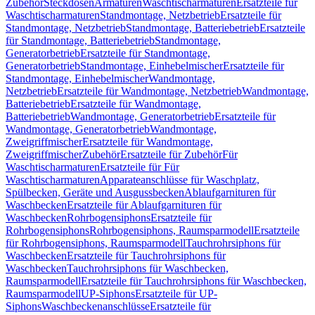
Zubehör
Steckdosen
Armaturen
Waschtischarmaturen
Ersatzteile für
Waschtischarmaturen
Standmontage, Netzbetrieb
Ersatzteile für
Standmontage, Netzbetrieb
Standmontage, Batteriebetrieb
Ersatzteile
für Standmontage, Batteriebetrieb
Standmontage,
Generatorbetrieb
Ersatzteile für Standmontage,
Generatorbetrieb
Standmontage, Einhebelmischer
Ersatzteile für
Standmontage, Einhebelmischer
Wandmontage,
Netzbetrieb
Ersatzteile für Wandmontage, Netzbetrieb
Wandmontage,
Batteriebetrieb
Ersatzteile für Wandmontage,
Batteriebetrieb
Wandmontage, Generatorbetrieb
Ersatzteile für
Wandmontage, Generatorbetrieb
Wandmontage,
Zweigriffmischer
Ersatzteile für Wandmontage,
Zweigriffmischer
Zubehör
Ersatzteile für Zubehör
Für
Waschtischarmaturen
Ersatzteile für Für
Waschtischarmaturen
Apparateanschlüsse für Waschplatz,
Spülbecken, Geräte und Ausgussbecken
Ablaufgarnituren für
Waschbecken
Ersatzteile für Ablaufgarnituren für
Waschbecken
Rohrbogensiphons
Ersatzteile für
Rohrbogensiphons
Rohrbogensiphons, Raumsparmodell
Ersatzteile
für Rohrbogensiphons, Raumsparmodell
Tauchrohrsiphons für
Waschbecken
Ersatzteile für Tauchrohrsiphons für
Waschbecken
Tauchrohrsiphons für Waschbecken,
Raumsparmodell
Ersatzteile für Tauchrohrsiphons für Waschbecken,
Raumsparmodell
UP-Siphons
Ersatzteile für UP-
Siphons
Waschbeckenanschlüsse
Ersatzteile für