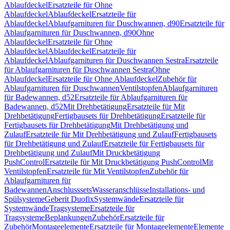
Ablaufdeckel
Ersatzteile für Ohne
Ablaufdeckel
Ablaufdeckel
Ersatzteile für
Ablaufdeckel
Ablaufgarnituren für Duschwannen, d90
Ersatzteile für
Ablaufgarnituren für Duschwannen, d90
Ohne
Ablaufdeckel
Ersatzteile für Ohne
Ablaufdeckel
Ablaufdeckel
Ersatzteile für
Ablaufdeckel
Ablaufgarnituren für Duschwannen Sestra
Ersatzteile
für Ablaufgarnituren für Duschwannen Sestra
Ohne
Ablaufdeckel
Ersatzteile für Ohne Ablaufdeckel
Zubehör für
Ablaufgarnituren für Duschwannen
Ventilstopfen
Ablaufgarnituren
für Badewannen, d52
Ersatzteile für Ablaufgarnituren für
Badewannen, d52
Mit Drehbetätigung
Ersatzteile für Mit
Drehbetätigung
Fertigbausets für Drehbetätigung
Ersatzteile für
Fertigbausets für Drehbetätigung
Mit Drehbetätigung und
Zulauf
Ersatzteile für Mit Drehbetätigung und Zulauf
Fertigbausets
für Drehbetätigung und Zulauf
Ersatzteile für Fertigbausets für
Drehbetätigung und Zulauf
Mit Druckbetätigung
PushControl
Ersatzteile für Mit Druckbetätigung PushControl
Mit
Ventilstopfen
Ersatzteile für Mit Ventilstopfen
Zubehör für
Ablaufgarnituren für
Badewannen
Anschlusssets
Wasseranschlüsse
Installations- und
Spülsysteme
Geberit Duofix
Systemwände
Ersatzteile für
Systemwände
Tragsysteme
Ersatzteile für
Tragsysteme
Beplankungen
Zubehör
Ersatzteile für
Zubehör
Montageelemente
Ersatzteile für Montageelemente
Elemente