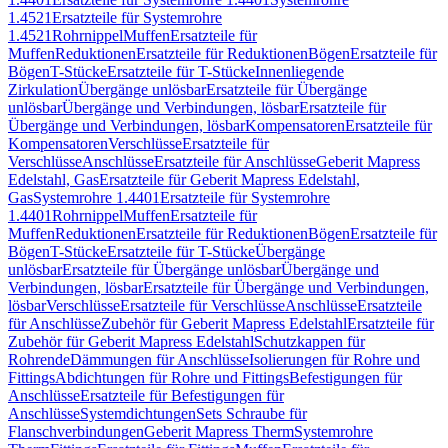
1.4521
Ersatzteile für Systemrohre
1.4521
Rohrnippel
Muffen
Ersatzteile für
Muffen
Reduktionen
Ersatzteile für Reduktionen
Bögen
Ersatzteile für
Bögen
T-Stücke
Ersatzteile für T-Stücke
Innenliegende
Zirkulation
Übergänge unlösbar
Ersatzteile für Übergänge
unlösbar
Übergänge und Verbindungen, lösbar
Ersatzteile für
Übergänge und Verbindungen, lösbar
Kompensatoren
Ersatzteile für
Kompensatoren
Verschlüsse
Ersatzteile für
Verschlüsse
Anschlüsse
Ersatzteile für Anschlüsse
Geberit Mapress
Edelstahl, Gas
Ersatzteile für Geberit Mapress Edelstahl,
Gas
Systemrohre 1.4401
Ersatzteile für Systemrohre
1.4401
Rohrnippel
Muffen
Ersatzteile für
Muffen
Reduktionen
Ersatzteile für Reduktionen
Bögen
Ersatzteile für
Bögen
T-Stücke
Ersatzteile für T-Stücke
Übergänge
unlösbar
Ersatzteile für Übergänge unlösbar
Übergänge und
Verbindungen, lösbar
Ersatzteile für Übergänge und Verbindungen,
lösbar
Verschlüsse
Ersatzteile für Verschlüsse
Anschlüsse
Ersatzteile
für Anschlüsse
Zubehör für Geberit Mapress Edelstahl
Ersatzteile für
Zubehör für Geberit Mapress Edelstahl
Schutzkappen für
Rohrende
Dämmungen für Anschlüsse
Isolierungen für Rohre und
Fittings
Abdichtungen für Rohre und Fittings
Befestigungen für
Anschlüsse
Ersatzteile für Befestigungen für
Anschlüsse
Systemdichtungen
Sets Schraube für
Flanschverbindungen
Geberit Mapress Therm
Systemrohre