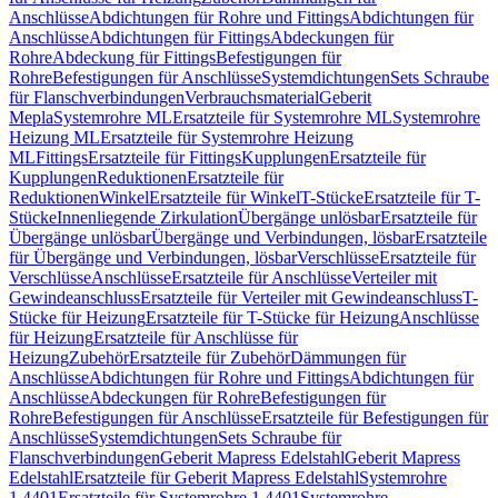
Anschlüsse
Abdichtungen für Rohre und Fittings
Abdichtungen für
Anschlüsse
Abdichtungen für Fittings
Abdeckungen für
Rohre
Abdeckung für Fittings
Befestigungen für
Rohre
Befestigungen für Anschlüsse
Systemdichtungen
Sets Schraube
für Flanschverbindungen
Verbrauchsmaterial
Geberit
Mepla
Systemrohre ML
Ersatzteile für Systemrohre ML
Systemrohre
Heizung ML
Ersatzteile für Systemrohre Heizung
ML
Fittings
Ersatzteile für Fittings
Kupplungen
Ersatzteile für
Kupplungen
Reduktionen
Ersatzteile für
Reduktionen
Winkel
Ersatzteile für Winkel
T-Stücke
Ersatzteile für T-
Stücke
Innenliegende Zirkulation
Übergänge unlösbar
Ersatzteile für
Übergänge unlösbar
Übergänge und Verbindungen, lösbar
Ersatzteile
für Übergänge und Verbindungen, lösbar
Verschlüsse
Ersatzteile für
Verschlüsse
Anschlüsse
Ersatzteile für Anschlüsse
Verteiler mit
Gewindeanschluss
Ersatzteile für Verteiler mit Gewindeanschluss
T-
Stücke für Heizung
Ersatzteile für T-Stücke für Heizung
Anschlüsse
für Heizung
Ersatzteile für Anschlüsse für
Heizung
Zubehör
Ersatzteile für Zubehör
Dämmungen für
Anschlüsse
Abdichtungen für Rohre und Fittings
Abdichtungen für
Anschlüsse
Abdeckungen für Rohre
Befestigungen für
Rohre
Befestigungen für Anschlüsse
Ersatzteile für Befestigungen für
Anschlüsse
Systemdichtungen
Sets Schraube für
Flanschverbindungen
Geberit Mapress Edelstahl
Geberit Mapress
Edelstahl
Ersatzteile für Geberit Mapress Edelstahl
Systemrohre
1.4401
Ersatzteile für Systemrohre 1.4401
Systemrohre