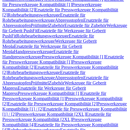
für Presswerkzeuge Kompatibilität [1]
Presswerkzeuge
Kompatibilität [2]
Ersatzteile für Presswerkzeuge Kompatibilität
[2]
Rohrbearbeitungswerkzeuge
Ersatzteile für
Rohrbearbeitungswerkzeuge
Abpressstopfen
Ersatzteile für
Abpressstopfen
Prüfmittel
Zubehör
Ersatzteile für Zubehör
Werkzeuge
für Geberit PushFit
Ersatzteile für Werkzeuge für Geberit
PushFit
Rohrbearbeitungswerkzeuge
Ersatzteile für
Rohrbearbeitungswerkzeuge
Werkzeuge für Geberit
Mepla
Ersatzteile für Werkzeuge für Geberit
Mepla
Handpresswerkzeuge
Ersatzteile für
Handpresswerkzeuge
Presswerkzeuge Kompatibilität [1]
Ersatzteile
für Presswerkzeuge Kompatibilität [1]
Presswerkzeuge
Kompatibilität [2]
Ersatzteile für Presswerkzeuge Kompatibilität
[2]
Rohrbearbeitungswerkzeuge
Ersatzteile für
Rohrbearbeitungswerkzeuge
Abpressstopfen
Ersatzteile für
Abpressstopfen
Prüfmittel
Zubehör
Werkzeuge für Geberit
Mapress
Ersatzteile für Werkzeuge für Geberit
Mapress
Presswerkzeuge Kompatibilität [1]
Ersatzteile für
Presswerkzeuge Kompatibilität [1]
Presswerkzeuge Kompatibilität
[2]
Ersatzteile für Presswerkzeuge Kompatibilität [2]
Presswerkzeuge
Kompatibilität [1] / [2]
Ersatzteile für Presswerkzeuge Kompatibilität
[1] / [2]
Presswerkzeuge Kompatibilität [2XL]
Ersatzteile für
Presswerkzeuge Kompatibilität [2XL]
Presswerkzeuge
Kompatibilität [4]
Ersatzteile für Presswerkzeuge Kompatibilität
[4]
Rohrbearbeitungswerkzeuge
Ersatzteile für