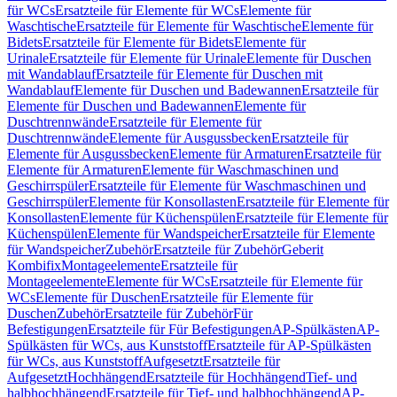
für WCs
Ersatzteile für Elemente für WCs
Elemente für
Waschtische
Ersatzteile für Elemente für Waschtische
Elemente für
Bidets
Ersatzteile für Elemente für Bidets
Elemente für
Urinale
Ersatzteile für Elemente für Urinale
Elemente für Duschen
mit Wandablauf
Ersatzteile für Elemente für Duschen mit
Wandablauf
Elemente für Duschen und Badewannen
Ersatzteile für
Elemente für Duschen und Badewannen
Elemente für
Duschtrennwände
Ersatzteile für Elemente für
Duschtrennwände
Elemente für Ausgussbecken
Ersatzteile für
Elemente für Ausgussbecken
Elemente für Armaturen
Ersatzteile für
Elemente für Armaturen
Elemente für Waschmaschinen und
Geschirrspüler
Ersatzteile für Elemente für Waschmaschinen und
Geschirrspüler
Elemente für Konsollasten
Ersatzteile für Elemente für
Konsollasten
Elemente für Küchenspülen
Ersatzteile für Elemente für
Küchenspülen
Elemente für Wandspeicher
Ersatzteile für Elemente
für Wandspeicher
Zubehör
Ersatzteile für Zubehör
Geberit
Kombifix
Montageelemente
Ersatzteile für
Montageelemente
Elemente für WCs
Ersatzteile für Elemente für
WCs
Elemente für Duschen
Ersatzteile für Elemente für
Duschen
Zubehör
Ersatzteile für Zubehör
Für
Befestigungen
Ersatzteile für Für Befestigungen
AP-Spülkästen
AP-
Spülkästen für WCs, aus Kunststoff
Ersatzteile für AP-Spülkästen
für WCs, aus Kunststoff
Aufgesetzt
Ersatzteile für
Aufgesetzt
Hochhängend
Ersatzteile für Hochhängend
Tief- und
halbhochhängend
Ersatzteile für Tief- und halbhochhängend
AP-