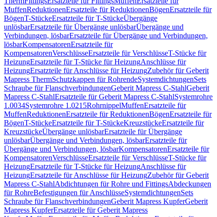
Therm
Fittings
Ersatzteile für Fittings
Muffen
Ersatzteile für
Muffen
Reduktionen
Ersatzteile für Reduktionen
Bögen
Ersatzteile für
Bögen
T-Stücke
Ersatzteile für T-Stücke
Übergänge
unlösbar
Ersatzteile für Übergänge unlösbar
Übergänge und
Verbindungen, lösbar
Ersatzteile für Übergänge und Verbindungen,
lösbar
Kompensatoren
Ersatzteile für
Kompensatoren
Verschlüsse
Ersatzteile für Verschlüsse
T-Stücke für
Heizung
Ersatzteile für T-Stücke für Heizung
Anschlüsse für
Heizung
Ersatzteile für Anschlüsse für Heizung
Zubehör für Geberit
Mapress Therm
Schutzkappen für Rohrende
Systemdichtungen
Sets
Schraube für Flanschverbindungen
Geberit Mapress C-Stahl
Geberit
Mapress C-Stahl
Ersatzteile für Geberit Mapress C-Stahl
Systemrohre
1.0034
Systemrohre 1.0215
Rohrnippel
Muffen
Ersatzteile für
Muffen
Reduktionen
Ersatzteile für Reduktionen
Bögen
Ersatzteile für
Bögen
T-Stücke
Ersatzteile für T-Stücke
Kreuzstücke
Ersatzteile für
Kreuzstücke
Übergänge unlösbar
Ersatzteile für Übergänge
unlösbar
Übergänge und Verbindungen, lösbar
Ersatzteile für
Übergänge und Verbindungen, lösbar
Kompensatoren
Ersatzteile für
Kompensatoren
Verschlüsse
Ersatzteile für Verschlüsse
T-Stücke für
Heizung
Ersatzteile für T-Stücke für Heizung
Anschlüsse für
Heizung
Ersatzteile für Anschlüsse für Heizung
Zubehör für Geberit
Mapress C-Stahl
Abdichtungen für Rohre und Fittings
Abdeckungen
für Rohre
Befestigungen für Anschlüsse
Systemdichtungen
Sets
Schraube für Flanschverbindungen
Geberit Mapress Kupfer
Geberit
Mapress Kupfer
Ersatzteile für Geberit Mapress