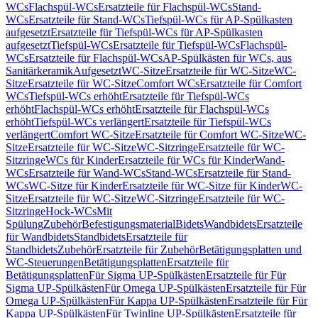
WCs
Flachspül-WCs
Ersatzteile für Flachspül-WCs
Stand-
WCs
Ersatzteile für Stand-WCs
Tiefspül-WCs für AP-Spülkasten
aufgesetzt
Ersatzteile für Tiefspül-WCs für AP-Spülkasten
aufgesetzt
Tiefspül-WCs
Ersatzteile für Tiefspül-WCs
Flachspül-
WCs
Ersatzteile für Flachspül-WCs
AP-Spülkästen für WCs, aus
Sanitärkeramik
Aufgesetzt
WC-Sitze
Ersatzteile für WC-Sitze
WC-
Sitze
Ersatzteile für WC-Sitze
Comfort WCs
Ersatzteile für Comfort
WCs
Tiefspül-WCs erhöht
Ersatzteile für Tiefspül-WCs
erhöht
Flachspül-WCs erhöht
Ersatzteile für Flachspül-WCs
erhöht
Tiefspül-WCs verlängert
Ersatzteile für Tiefspül-WCs
verlängert
Comfort WC-Sitze
Ersatzteile für Comfort WC-Sitze
WC-
Sitze
Ersatzteile für WC-Sitze
WC-Sitzringe
Ersatzteile für WC-
Sitzringe
WCs für Kinder
Ersatzteile für WCs für Kinder
Wand-
WCs
Ersatzteile für Wand-WCs
Stand-WCs
Ersatzteile für Stand-
WCs
WC-Sitze für Kinder
Ersatzteile für WC-Sitze für Kinder
WC-
Sitze
Ersatzteile für WC-Sitze
WC-Sitzringe
Ersatzteile für WC-
Sitzringe
Hock-WCs
Mit
Spülung
Zubehör
Befestigungsmaterial
Bidets
Wandbidets
Ersatzteile
für Wandbidets
Standbidets
Ersatzteile für
Standbidets
Zubehör
Ersatzteile für Zubehör
Betätigungsplatten und
WC-Steuerungen
Betätigungsplatten
Ersatzteile für
Betätigungsplatten
Für Sigma UP-Spülkästen
Ersatzteile für Für
Sigma UP-Spülkästen
Für Omega UP-Spülkästen
Ersatzteile für Für
Omega UP-Spülkästen
Für Kappa UP-Spülkästen
Ersatzteile für Für
Kappa UP-Spülkästen
Für Twinline UP-Spülkästen
Ersatzteile für