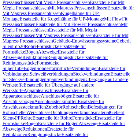
Pressanschlüssen
Mit Mepla Pressanschlüssen
Ersatzteile für Mit
Mepla Pressanschlüssen
Mit Mapress Pressanschlüssen
Ersatzteile für
Mit Mapress Pressanschlüssen
Kugelhähne für UP-
Montage
Ersatzteile für Kugelhähne für UP-Montage
Mit FlowFit
Pressanschlüssen
Ersatzteile für Mit FlowFit Pressanschlüssen
Mit
Mepla Pressanschlüssen
Ersatzteile für Mit Mepla
Pressanschlüssen
Mit Mapress Pressanschlüssen
Ersatzteile für Mit
Mapress Pressanschlüssen
Gebäude-Entwässerungssysteme
Geberit
Silent-db20
Rohre
Formstücke
Ersatzteile für
Formstücke
Bögen
Abzweige
Ersatzteile für
Abzweige
Reduktionen
Reinigungsstücke
Ersatzteile für
Reinigungsstücke
Formstücke
SuperTube
Bögen
Sonderformstücke
Verbindungen
Ersatzteile für
Verbindungen
Schweißverbindungen
Steckverbindungen
Ersatzteile
für Steckverbindungen
Spannverbindungen
Übergänge auf andere
Werkstoffe
Ersatzteile für Übergänge auf andere
Werkstoffe
Apparateanschlüsse
Ersatzteile für
Apparateanschlüsse
Anschlussbögen
Ersatzteile für
Anschlussbögen
Anschlusssteckmuffen
Ersatzteile für
Anschlusssteckmuffen
Zubehör
Rohrschellen
Befestigungen für
Rohrschellen
Verschlüsse
Dichtungen
Verbrauchsmaterial
Geberit
Silent-PP
Rohre
Ersatzteile für Rohre
Formstücke
Ersatzteile für
Formstücke
Bögen
Ersatzteile für Bögen
Abzweige
Ersatzteile für
Abzweige
Reduktionen
Ersatzteile für
Reduktionen
Reinigungsstücke
Ersatzteile für