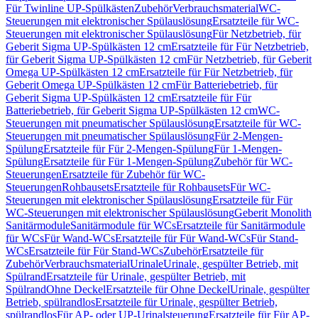
Für Twinline UP-Spülkästen
Zubehör
Verbrauchsmaterial
WC-
Steuerungen mit elektronischer Spülauslösung
Ersatzteile für WC-
Steuerungen mit elektronischer Spülauslösung
Für Netzbetrieb, für
Geberit Sigma UP-Spülkästen 12 cm
Ersatzteile für Für Netzbetrieb,
für Geberit Sigma UP-Spülkästen 12 cm
Für Netzbetrieb, für Geberit
Omega UP-Spülkästen 12 cm
Ersatzteile für Für Netzbetrieb, für
Geberit Omega UP-Spülkästen 12 cm
Für Batteriebetrieb, für
Geberit Sigma UP-Spülkästen 12 cm
Ersatzteile für Für
Batteriebetrieb, für Geberit Sigma UP-Spülkästen 12 cm
WC-
Steuerungen mit pneumatischer Spülauslösung
Ersatzteile für WC-
Steuerungen mit pneumatischer Spülauslösung
Für 2-Mengen-
Spülung
Ersatzteile für Für 2-Mengen-Spülung
Für 1-Mengen-
Spülung
Ersatzteile für Für 1-Mengen-Spülung
Zubehör für WC-
Steuerungen
Ersatzteile für Zubehör für WC-
Steuerungen
Rohbausets
Ersatzteile für Rohbausets
Für WC-
Steuerungen mit elektronischer Spülauslösung
Ersatzteile für Für
WC-Steuerungen mit elektronischer Spülauslösung
Geberit Monolith
Sanitärmodule
Sanitärmodule für WCs
Ersatzteile für Sanitärmodule
für WCs
Für Wand-WCs
Ersatzteile für Für Wand-WCs
Für Stand-
WCs
Ersatzteile für Für Stand-WCs
Zubehör
Ersatzteile für
Zubehör
Verbrauchsmaterial
Urinale
Urinale, gespülter Betrieb, mit
Spülrand
Ersatzteile für Urinale, gespülter Betrieb, mit
Spülrand
Ohne Deckel
Ersatzteile für Ohne Deckel
Urinale, gespülter
Betrieb, spülrandlos
Ersatzteile für Urinale, gespülter Betrieb,
spülrandlos
Für AP- oder UP-Urinalsteuerung
Ersatzteile für Für AP-