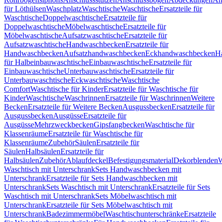
für Löthülsen
Waschplatz
Waschtische
Waschtische
Ersatzteile für
Waschtische
Doppelwaschtische
Ersatzteile für
Doppelwaschtische
Möbelwaschtische
Ersatzteile für
Möbelwaschtische
Aufsatzwaschtische
Ersatzteile für
Aufsatzwaschtische
Handwaschbecken
Ersatzteile für
Handwaschbecken
Aufsatzhandwaschbecken
Eckhandwaschbecken
H
für Halbeinbauwaschtische
Einbauwaschtische
Ersatzteile für
Einbauwaschtische
Unterbauwaschtische
Ersatzteile für
Unterbauwaschtische
Eckwaschtische
Waschtische
Comfort
Waschtische für Kinder
Ersatzteile für Waschtische für
Kinder
Waschtische
Waschrinnen
Ersatzteile für Waschrinnen
Weitere
Becken
Ersatzteile für Weitere Becken
Ausgussbecken
Ersatzteile für
Ausgussbecken
Ausgüsse
Ersatzteile für
Ausgüsse
Mehrzweckbecken
Gipsfangbecken
Waschtische für
Klassenräume
Ersatzteile für Waschtische für
Klassenräume
Zubehör
Säulen
Ersatzteile für
Säulen
Halbsäulen
Ersatzteile für
Halbsäulen
Zubehör
Ablaufdeckel
Befestigungsmaterial
Dekorblenden
W
Waschtisch mit Unterschrank
Sets Handwaschbecken mit
Unterschrank
Ersatzteile für Sets Handwaschbecken mit
Unterschrank
Sets Waschtisch mit Unterschrank
Ersatzteile für Sets
Waschtisch mit Unterschrank
Sets Möbelwaschtisch mit
Unterschrank
Ersatzteile für Sets Möbelwaschtisch mit
Unterschrank
Badezimmermöbel
Waschtischunterschränke
Ersatzteile