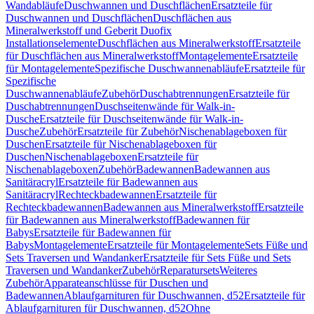
Wandabläufe
Duschwannen und Duschflächen
Ersatzteile für
Duschwannen und Duschflächen
Duschflächen aus
Mineralwerkstoff und Geberit Duofix
Installationselemente
Duschflächen aus Mineralwerkstoff
Ersatzteile
für Duschflächen aus Mineralwerkstoff
Montagelemente
Ersatzteile
für Montagelemente
Spezifische Duschwannenabläufe
Ersatzteile für
Spezifische
Duschwannenabläufe
Zubehör
Duschabtrennungen
Ersatzteile für
Duschabtrennungen
Duschseitenwände für Walk-in-
Dusche
Ersatzteile für Duschseitenwände für Walk-in-
Dusche
Zubehör
Ersatzteile für Zubehör
Nischenablageboxen für
Duschen
Ersatzteile für Nischenablageboxen für
Duschen
Nischenablageboxen
Ersatzteile für
Nischenablageboxen
Zubehör
Badewannen
Badewannen aus
Sanitäracryl
Ersatzteile für Badewannen aus
Sanitäracryl
Rechteckbadewannen
Ersatzteile für
Rechteckbadewannen
Badewannen aus Mineralwerkstoff
Ersatzteile
für Badewannen aus Mineralwerkstoff
Badewannen für
Babys
Ersatzteile für Badewannen für
Babys
Montagelemente
Ersatzteile für Montagelemente
Sets Füße und
Sets Traversen und Wandanker
Ersatzteile für Sets Füße und Sets
Traversen und Wandanker
Zubehör
Reparatursets
Weiteres
Zubehör
Apparateanschlüsse für Duschen und
Badewannen
Ablaufgarnituren für Duschwannen, d52
Ersatzteile für
Ablaufgarnituren für Duschwannen, d52
Ohne