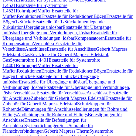
1.4521
Ersatzteile für Systemrohre
1.4521
Rohrnippel
Muffen
Ersatzteile für
Muffen
Reduktionen
Ersatzteile für Reduktionen
Bögen
Ersatzteile für
Bögen
T-Stücke
Ersatzteile für T-Stücke
Innenliegende
Zirkulation
Übergänge unlösbar
Ersatzteile für Übergänge
unlösbar
Übergänge und Verbindungen, lösbar
Ersatzteile für
Übergänge und Verbindungen, lösbar
Kompensatoren
Ersatzteile für
Kompensatoren
Verschlüsse
Ersatzteile für
Verschlüsse
Anschlüsse
Ersatzteile für Anschlüsse
Geberit Mapress
Edelstahl, Gas
Ersatzteile für Geberit Mapress Edelstahl,
Gas
Systemrohre 1.4401
Ersatzteile für Systemrohre
1.4401
Rohrnippel
Muffen
Ersatzteile für
Muffen
Reduktionen
Ersatzteile für Reduktionen
Bögen
Ersatzteile für
Bögen
T-Stücke
Ersatzteile für T-Stücke
Übergänge
unlösbar
Ersatzteile für Übergänge unlösbar
Übergänge und
Verbindungen, lösbar
Ersatzteile für Übergänge und Verbindungen,
lösbar
Verschlüsse
Ersatzteile für Verschlüsse
Anschlüsse
Ersatzteile
für Anschlüsse
Zubehör für Geberit Mapress Edelstahl
Ersatzteile für
Zubehör für Geberit Mapress Edelstahl
Schutzkappen für
Rohrende
Dämmungen für Anschlüsse
Isolierungen für Rohre und
Fittings
Abdichtungen für Rohre und Fittings
Befestigungen für
Anschlüsse
Ersatzteile für Befestigungen für
Anschlüsse
Systemdichtungen
Sets Schraube für
Flanschverbindungen
Geberit Mapress Therm
Systemrohre