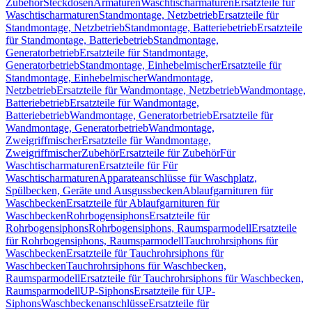
Zubehör
Steckdosen
Armaturen
Waschtischarmaturen
Ersatzteile für
Waschtischarmaturen
Standmontage, Netzbetrieb
Ersatzteile für
Standmontage, Netzbetrieb
Standmontage, Batteriebetrieb
Ersatzteile
für Standmontage, Batteriebetrieb
Standmontage,
Generatorbetrieb
Ersatzteile für Standmontage,
Generatorbetrieb
Standmontage, Einhebelmischer
Ersatzteile für
Standmontage, Einhebelmischer
Wandmontage,
Netzbetrieb
Ersatzteile für Wandmontage, Netzbetrieb
Wandmontage,
Batteriebetrieb
Ersatzteile für Wandmontage,
Batteriebetrieb
Wandmontage, Generatorbetrieb
Ersatzteile für
Wandmontage, Generatorbetrieb
Wandmontage,
Zweigriffmischer
Ersatzteile für Wandmontage,
Zweigriffmischer
Zubehör
Ersatzteile für Zubehör
Für
Waschtischarmaturen
Ersatzteile für Für
Waschtischarmaturen
Apparateanschlüsse für Waschplatz,
Spülbecken, Geräte und Ausgussbecken
Ablaufgarnituren für
Waschbecken
Ersatzteile für Ablaufgarnituren für
Waschbecken
Rohrbogensiphons
Ersatzteile für
Rohrbogensiphons
Rohrbogensiphons, Raumsparmodell
Ersatzteile
für Rohrbogensiphons, Raumsparmodell
Tauchrohrsiphons für
Waschbecken
Ersatzteile für Tauchrohrsiphons für
Waschbecken
Tauchrohrsiphons für Waschbecken,
Raumsparmodell
Ersatzteile für Tauchrohrsiphons für Waschbecken,
Raumsparmodell
UP-Siphons
Ersatzteile für UP-
Siphons
Waschbeckenanschlüsse
Ersatzteile für