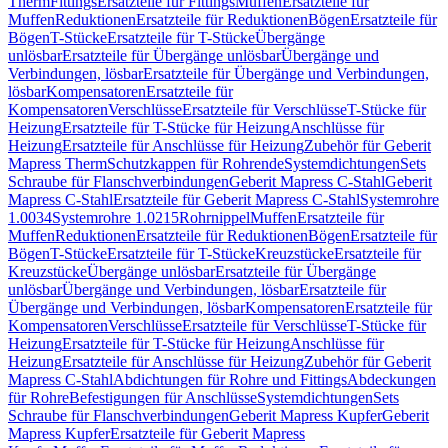
Therm
Fittings
Ersatzteile für Fittings
Muffen
Ersatzteile für
Muffen
Reduktionen
Ersatzteile für Reduktionen
Bögen
Ersatzteile für
Bögen
T-Stücke
Ersatzteile für T-Stücke
Übergänge
unlösbar
Ersatzteile für Übergänge unlösbar
Übergänge und
Verbindungen, lösbar
Ersatzteile für Übergänge und Verbindungen,
lösbar
Kompensatoren
Ersatzteile für
Kompensatoren
Verschlüsse
Ersatzteile für Verschlüsse
T-Stücke für
Heizung
Ersatzteile für T-Stücke für Heizung
Anschlüsse für
Heizung
Ersatzteile für Anschlüsse für Heizung
Zubehör für Geberit
Mapress Therm
Schutzkappen für Rohrende
Systemdichtungen
Sets
Schraube für Flanschverbindungen
Geberit Mapress C-Stahl
Geberit
Mapress C-Stahl
Ersatzteile für Geberit Mapress C-Stahl
Systemrohre
1.0034
Systemrohre 1.0215
Rohrnippel
Muffen
Ersatzteile für
Muffen
Reduktionen
Ersatzteile für Reduktionen
Bögen
Ersatzteile für
Bögen
T-Stücke
Ersatzteile für T-Stücke
Kreuzstücke
Ersatzteile für
Kreuzstücke
Übergänge unlösbar
Ersatzteile für Übergänge
unlösbar
Übergänge und Verbindungen, lösbar
Ersatzteile für
Übergänge und Verbindungen, lösbar
Kompensatoren
Ersatzteile für
Kompensatoren
Verschlüsse
Ersatzteile für Verschlüsse
T-Stücke für
Heizung
Ersatzteile für T-Stücke für Heizung
Anschlüsse für
Heizung
Ersatzteile für Anschlüsse für Heizung
Zubehör für Geberit
Mapress C-Stahl
Abdichtungen für Rohre und Fittings
Abdeckungen
für Rohre
Befestigungen für Anschlüsse
Systemdichtungen
Sets
Schraube für Flanschverbindungen
Geberit Mapress Kupfer
Geberit
Mapress Kupfer
Ersatzteile für Geberit Mapress