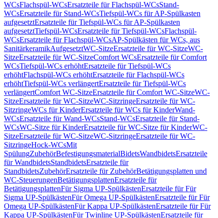
WCs
Flachspül-WCs
Ersatzteile für Flachspül-WCs
Stand-
WCs
Ersatzteile für Stand-WCs
Tiefspül-WCs für AP-Spülkasten
aufgesetzt
Ersatzteile für Tiefspül-WCs für AP-Spülkasten
aufgesetzt
Tiefspül-WCs
Ersatzteile für Tiefspül-WCs
Flachspül-
WCs
Ersatzteile für Flachspül-WCs
AP-Spülkästen für WCs, aus
Sanitärkeramik
Aufgesetzt
WC-Sitze
Ersatzteile für WC-Sitze
WC-
Sitze
Ersatzteile für WC-Sitze
Comfort WCs
Ersatzteile für Comfort
WCs
Tiefspül-WCs erhöht
Ersatzteile für Tiefspül-WCs
erhöht
Flachspül-WCs erhöht
Ersatzteile für Flachspül-WCs
erhöht
Tiefspül-WCs verlängert
Ersatzteile für Tiefspül-WCs
verlängert
Comfort WC-Sitze
Ersatzteile für Comfort WC-Sitze
WC-
Sitze
Ersatzteile für WC-Sitze
WC-Sitzringe
Ersatzteile für WC-
Sitzringe
WCs für Kinder
Ersatzteile für WCs für Kinder
Wand-
WCs
Ersatzteile für Wand-WCs
Stand-WCs
Ersatzteile für Stand-
WCs
WC-Sitze für Kinder
Ersatzteile für WC-Sitze für Kinder
WC-
Sitze
Ersatzteile für WC-Sitze
WC-Sitzringe
Ersatzteile für WC-
Sitzringe
Hock-WCs
Mit
Spülung
Zubehör
Befestigungsmaterial
Bidets
Wandbidets
Ersatzteile
für Wandbidets
Standbidets
Ersatzteile für
Standbidets
Zubehör
Ersatzteile für Zubehör
Betätigungsplatten und
WC-Steuerungen
Betätigungsplatten
Ersatzteile für
Betätigungsplatten
Für Sigma UP-Spülkästen
Ersatzteile für Für
Sigma UP-Spülkästen
Für Omega UP-Spülkästen
Ersatzteile für Für
Omega UP-Spülkästen
Für Kappa UP-Spülkästen
Ersatzteile für Für
Kappa UP-Spülkästen
Für Twinline UP-Spülkästen
Ersatzteile für