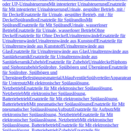
oder UP-Urinalsteuerung
Mit integrierter Urinalsteuerung
Ersatzteile
für Mit integrierter Urinalsteuerung
Urinale, gespülter Betrieb, mit /
für Deckel
Ersatzteile für Urinale, gespülter Betrieb, mit / für
Deckel
Spülrandlos
Ersatzteile für Spülrandlos
Mit
Spülrand
Ersatzteile für Mit Spülrand
Urinale, wasserloser
Betrieb
Ersatzteile für Urinale, wasserloser Betrieb
Ohne
Deckel
Ersatzteile für Ohne Deckel
Urinaltrennwände
Ersatzteile für
Urinaltrennwände
Urinaltrennwände aus Kunststoff
Ersatzteile für
Urinaltrennwände aus Kunststoff
Urinaltrennwände aus
Glas
Ersatzteile für Urinaltrennwände aus Glas
Urinaltrennwände aus
Sanitärkeramik
Ersatzteile für Urinaltrennwände aus
Sanitärkeramik
Zubehör
Ersatzteile für Zubehör
Urinaldeckel
Siphons
und Siphonzubehör
Spülrohre, Spülbögen und Übergänge
Ersatzteile
für Spülrohre, Spülbögen und
Übergänge
Befestigungsmaterial
Ablaufventile
Spülverteiler
Apparatean
für Unterputz
Mit elektronischer Spülauslösung,
Netzbetrieb
Ersatzteile für Mit elektronischer Spülauslösung,
Netzbetrieb
Mit elektronischer Spülauslösung,
Batteriebetrieb
Ersatzteile für Mit elektronischer Spülauslösung,
Batteriebetrieb
Mit pneumatischer Spülauslösung
Ersatzteile für Mit
pneumatischer Spülauslösung
Aufputz
Ersatzteile für Aufputz
Mit
elektronischer Spülauslösung, Netzbetrieb
Ersatzteile für Mit
elektronischer Spülauslösung, Netzbetrieb
Mit elektronischer
Spülauslösung, Batteriebetrieb
Ersatzteile für Mit elektronischer
Spülauslösung, Batteriebetrieb
Zubehör
Ersatzteile für