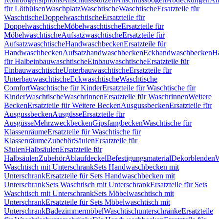
für Löthülsen
Waschplatz
Waschtische
Waschtische
Ersatzteile für
Waschtische
Doppelwaschtische
Ersatzteile für
Doppelwaschtische
Möbelwaschtische
Ersatzteile für
Möbelwaschtische
Aufsatzwaschtische
Ersatzteile für
Aufsatzwaschtische
Handwaschbecken
Ersatzteile für
Handwaschbecken
Aufsatzhandwaschbecken
Eckhandwaschbecken
H
für Halbeinbauwaschtische
Einbauwaschtische
Ersatzteile für
Einbauwaschtische
Unterbauwaschtische
Ersatzteile für
Unterbauwaschtische
Eckwaschtische
Waschtische
Comfort
Waschtische für Kinder
Ersatzteile für Waschtische für
Kinder
Waschtische
Waschrinnen
Ersatzteile für Waschrinnen
Weitere
Becken
Ersatzteile für Weitere Becken
Ausgussbecken
Ersatzteile für
Ausgussbecken
Ausgüsse
Ersatzteile für
Ausgüsse
Mehrzweckbecken
Gipsfangbecken
Waschtische für
Klassenräume
Ersatzteile für Waschtische für
Klassenräume
Zubehör
Säulen
Ersatzteile für
Säulen
Halbsäulen
Ersatzteile für
Halbsäulen
Zubehör
Ablaufdeckel
Befestigungsmaterial
Dekorblenden
W
Waschtisch mit Unterschrank
Sets Handwaschbecken mit
Unterschrank
Ersatzteile für Sets Handwaschbecken mit
Unterschrank
Sets Waschtisch mit Unterschrank
Ersatzteile für Sets
Waschtisch mit Unterschrank
Sets Möbelwaschtisch mit
Unterschrank
Ersatzteile für Sets Möbelwaschtisch mit
Unterschrank
Badezimmermöbel
Waschtischunterschränke
Ersatzteile