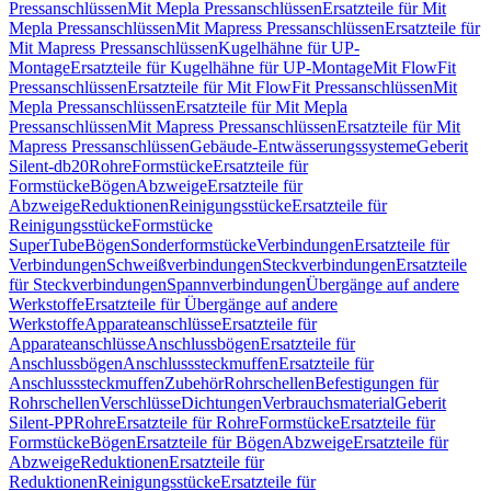
Pressanschlüssen
Mit Mepla Pressanschlüssen
Ersatzteile für Mit
Mepla Pressanschlüssen
Mit Mapress Pressanschlüssen
Ersatzteile für
Mit Mapress Pressanschlüssen
Kugelhähne für UP-
Montage
Ersatzteile für Kugelhähne für UP-Montage
Mit FlowFit
Pressanschlüssen
Ersatzteile für Mit FlowFit Pressanschlüssen
Mit
Mepla Pressanschlüssen
Ersatzteile für Mit Mepla
Pressanschlüssen
Mit Mapress Pressanschlüssen
Ersatzteile für Mit
Mapress Pressanschlüssen
Gebäude-Entwässerungssysteme
Geberit
Silent-db20
Rohre
Formstücke
Ersatzteile für
Formstücke
Bögen
Abzweige
Ersatzteile für
Abzweige
Reduktionen
Reinigungsstücke
Ersatzteile für
Reinigungsstücke
Formstücke
SuperTube
Bögen
Sonderformstücke
Verbindungen
Ersatzteile für
Verbindungen
Schweißverbindungen
Steckverbindungen
Ersatzteile
für Steckverbindungen
Spannverbindungen
Übergänge auf andere
Werkstoffe
Ersatzteile für Übergänge auf andere
Werkstoffe
Apparateanschlüsse
Ersatzteile für
Apparateanschlüsse
Anschlussbögen
Ersatzteile für
Anschlussbögen
Anschlusssteckmuffen
Ersatzteile für
Anschlusssteckmuffen
Zubehör
Rohrschellen
Befestigungen für
Rohrschellen
Verschlüsse
Dichtungen
Verbrauchsmaterial
Geberit
Silent-PP
Rohre
Ersatzteile für Rohre
Formstücke
Ersatzteile für
Formstücke
Bögen
Ersatzteile für Bögen
Abzweige
Ersatzteile für
Abzweige
Reduktionen
Ersatzteile für
Reduktionen
Reinigungsstücke
Ersatzteile für