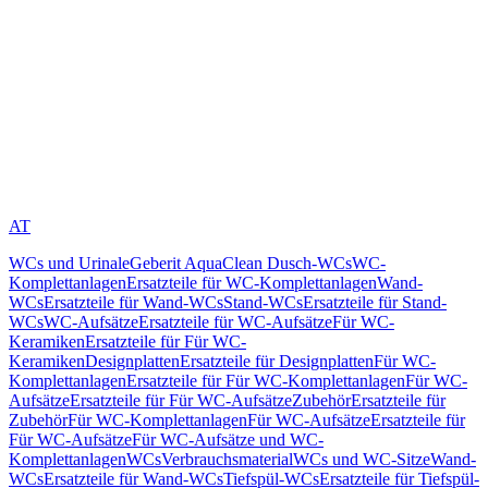
AT
WCs und Urinale
Geberit AquaClean Dusch-WCs
WC-
Komplettanlagen
Ersatzteile für WC-Komplettanlagen
Wand-
WCs
Ersatzteile für Wand-WCs
Stand-WCs
Ersatzteile für Stand-
WCs
WC-Aufsätze
Ersatzteile für WC-Aufsätze
Für WC-
Keramiken
Ersatzteile für Für WC-
Keramiken
Designplatten
Ersatzteile für Designplatten
Für WC-
Komplettanlagen
Ersatzteile für Für WC-Komplettanlagen
Für WC-
Aufsätze
Ersatzteile für Für WC-Aufsätze
Zubehör
Ersatzteile für
Zubehör
Für WC-Komplettanlagen
Für WC-Aufsätze
Ersatzteile für
Für WC-Aufsätze
Für WC-Aufsätze und WC-
Komplettanlagen
WCs
Verbrauchsmaterial
WCs und WC-Sitze
Wand-
WCs
Ersatzteile für Wand-WCs
Tiefspül-WCs
Ersatzteile für Tiefspül-