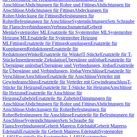
Anschlüsse
Abdichtungen für Rohre und Fittings
Abdichtungen für
Anschlüsse
Abdichtungen für Fittings
Abdeckungen für
Rohre
Abdeckung für Fittings
Befestigungen für
Rohre
Befestigungen für Anschlüsse
Systemdichtungen
Sets Schraube
für Flanschverbindungen
Verbrauchsmaterial
Geberit
Mepla
Systemrohre ML
Ersatzteile für Systemrohre ML
Systemrohre
Heizung ML
Ersatzteile für Systemrohre Heizung
ML
Fittings
Ersatzteile für Fittings
Kupplungen
Ersatzteile für
Kupplungen
Reduktionen
Ersatzteile für
Reduktionen
Winkel
Ersatzteile für Winkel
T-Stücke
Ersatzteile für T-
Stücke
Innenliegende Zirkulation
Übergänge unlösbar
Ersatzteile für
Übergänge unlösbar
Übergänge und Verbindungen, lösbar
Ersatzteile
für Übergänge und Verbindungen, lösbar
Verschlüsse
Ersatzteile für
Verschlüsse
Anschlüsse
Ersatzteile für Anschlüsse
Verteiler mit
Gewindeanschluss
Ersatzteile für Verteiler mit Gewindeanschluss
T-
Stücke für Heizung
Ersatzteile für T-Stücke für Heizung
Anschlüsse
für Heizung
Ersatzteile für Anschlüsse für
Heizung
Zubehör
Ersatzteile für Zubehör
Dämmungen für
Anschlüsse
Abdichtungen für Rohre und Fittings
Abdichtungen für
Anschlüsse
Abdeckungen für Rohre
Befestigungen für
Rohre
Befestigungen für Anschlüsse
Ersatzteile für Befestigungen für
Anschlüsse
Systemdichtungen
Sets Schraube für
Flanschverbindungen
Geberit Mapress Edelstahl
Geberit Mapress
Edelstahl
Ersatzteile für Geberit Mapress Edelstahl
Systemrohre
1.4401
Ersatzteile für Systemrohre 1.4401
Systemrohre