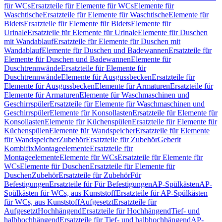
für WCs
Ersatzteile für Elemente für WCs
Elemente für
Waschtische
Ersatzteile für Elemente für Waschtische
Elemente für
Bidets
Ersatzteile für Elemente für Bidets
Elemente für
Urinale
Ersatzteile für Elemente für Urinale
Elemente für Duschen
mit Wandablauf
Ersatzteile für Elemente für Duschen mit
Wandablauf
Elemente für Duschen und Badewannen
Ersatzteile für
Elemente für Duschen und Badewannen
Elemente für
Duschtrennwände
Ersatzteile für Elemente für
Duschtrennwände
Elemente für Ausgussbecken
Ersatzteile für
Elemente für Ausgussbecken
Elemente für Armaturen
Ersatzteile für
Elemente für Armaturen
Elemente für Waschmaschinen und
Geschirrspüler
Ersatzteile für Elemente für Waschmaschinen und
Geschirrspüler
Elemente für Konsollasten
Ersatzteile für Elemente für
Konsollasten
Elemente für Küchenspülen
Ersatzteile für Elemente für
Küchenspülen
Elemente für Wandspeicher
Ersatzteile für Elemente
für Wandspeicher
Zubehör
Ersatzteile für Zubehör
Geberit
Kombifix
Montageelemente
Ersatzteile für
Montageelemente
Elemente für WCs
Ersatzteile für Elemente für
WCs
Elemente für Duschen
Ersatzteile für Elemente für
Duschen
Zubehör
Ersatzteile für Zubehör
Für
Befestigungen
Ersatzteile für Für Befestigungen
AP-Spülkästen
AP-
Spülkästen für WCs, aus Kunststoff
Ersatzteile für AP-Spülkästen
für WCs, aus Kunststoff
Aufgesetzt
Ersatzteile für
Aufgesetzt
Hochhängend
Ersatzteile für Hochhängend
Tief- und
halbhochhängend
Ersatzteile für Tief- und halbhochhängend
AP-