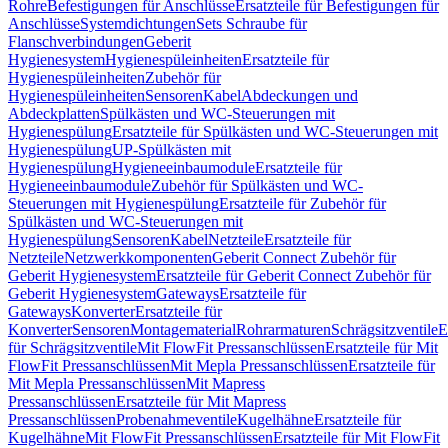
Rohre
Befestigungen für Anschlüsse
Ersatzteile für Befestigungen für
Anschlüsse
Systemdichtungen
Sets Schraube für
Flanschverbindungen
Geberit
Hygienesystem
Hygienespüleinheiten
Ersatzteile für
Hygienespüleinheiten
Zubehör für
Hygienespüleinheiten
Sensoren
Kabel
Abdeckungen und
Abdeckplatten
Spülkästen und WC-Steuerungen mit
Hygienespülung
Ersatzteile für Spülkästen und WC-Steuerungen mit
Hygienespülung
UP-Spülkästen mit
Hygienespülung
Hygieneeinbaumodule
Ersatzteile für
Hygieneeinbaumodule
Zubehör für Spülkästen und WC-
Steuerungen mit Hygienespülung
Ersatzteile für Zubehör für
Spülkästen und WC-Steuerungen mit
Hygienespülung
Sensoren
Kabel
Netzteile
Ersatzteile für
Netzteile
Netzwerkkomponenten
Geberit Connect Zubehör für
Geberit Hygienesystem
Ersatzteile für Geberit Connect Zubehör für
Geberit Hygienesystem
Gateways
Ersatzteile für
Gateways
Konverter
Ersatzteile für
Konverter
Sensoren
Montagematerial
Rohrarmaturen
Schrägsitzventile
E
für Schrägsitzventile
Mit FlowFit Pressanschlüssen
Ersatzteile für Mit
FlowFit Pressanschlüssen
Mit Mepla Pressanschlüssen
Ersatzteile für
Mit Mepla Pressanschlüssen
Mit Mapress
Pressanschlüssen
Ersatzteile für Mit Mapress
Pressanschlüssen
Probenahmeventile
Kugelhähne
Ersatzteile für
Kugelhähne
Mit FlowFit Pressanschlüssen
Ersatzteile für Mit FlowFit