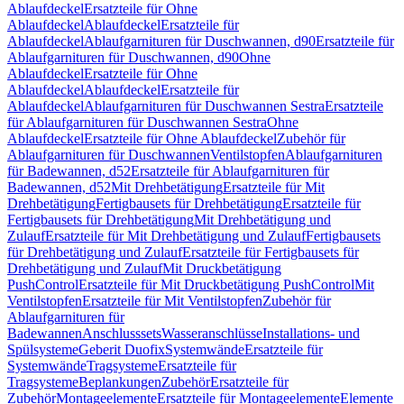
Ablaufdeckel
Ersatzteile für Ohne
Ablaufdeckel
Ablaufdeckel
Ersatzteile für
Ablaufdeckel
Ablaufgarnituren für Duschwannen, d90
Ersatzteile für
Ablaufgarnituren für Duschwannen, d90
Ohne
Ablaufdeckel
Ersatzteile für Ohne
Ablaufdeckel
Ablaufdeckel
Ersatzteile für
Ablaufdeckel
Ablaufgarnituren für Duschwannen Sestra
Ersatzteile
für Ablaufgarnituren für Duschwannen Sestra
Ohne
Ablaufdeckel
Ersatzteile für Ohne Ablaufdeckel
Zubehör für
Ablaufgarnituren für Duschwannen
Ventilstopfen
Ablaufgarnituren
für Badewannen, d52
Ersatzteile für Ablaufgarnituren für
Badewannen, d52
Mit Drehbetätigung
Ersatzteile für Mit
Drehbetätigung
Fertigbausets für Drehbetätigung
Ersatzteile für
Fertigbausets für Drehbetätigung
Mit Drehbetätigung und
Zulauf
Ersatzteile für Mit Drehbetätigung und Zulauf
Fertigbausets
für Drehbetätigung und Zulauf
Ersatzteile für Fertigbausets für
Drehbetätigung und Zulauf
Mit Druckbetätigung
PushControl
Ersatzteile für Mit Druckbetätigung PushControl
Mit
Ventilstopfen
Ersatzteile für Mit Ventilstopfen
Zubehör für
Ablaufgarnituren für
Badewannen
Anschlusssets
Wasseranschlüsse
Installations- und
Spülsysteme
Geberit Duofix
Systemwände
Ersatzteile für
Systemwände
Tragsysteme
Ersatzteile für
Tragsysteme
Beplankungen
Zubehör
Ersatzteile für
Zubehör
Montageelemente
Ersatzteile für Montageelemente
Elemente