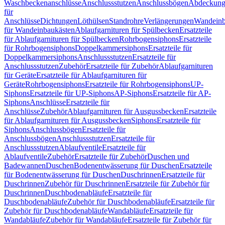
Waschbeckenanschlüsse
Anschlussstutzen
Anschlussbögen
Abdeckung
für
Anschlüsse
Dichtungen
Löthülsen
Standrohre
Verlängerungen
Wandeinb
für Wandeinbaukästen
Ablaufgarnituren für Spülbecken
Ersatzteile
für Ablaufgarnituren für Spülbecken
Rohrbogensiphons
Ersatzteile
für Rohrbogensiphons
Doppelkammersiphons
Ersatzteile für
Doppelkammersiphons
Anschlussstutzen
Ersatzteile für
Anschlussstutzen
Zubehör
Ersatzteile für Zubehör
Ablaufgarnituren
für Geräte
Ersatzteile für Ablaufgarnituren für
Geräte
Rohrbogensiphons
Ersatzteile für Rohrbogensiphons
UP-
Siphons
Ersatzteile für UP-Siphons
AP-Siphons
Ersatzteile für AP-
Siphons
Anschlüsse
Ersatzteile für
Anschlüsse
Zubehör
Ablaufgarnituren für Ausgussbecken
Ersatzteile
für Ablaufgarnituren für Ausgussbecken
Siphons
Ersatzteile für
Siphons
Anschlussbögen
Ersatzteile für
Anschlussbögen
Anschlussstutzen
Ersatzteile für
Anschlussstutzen
Ablaufventile
Ersatzteile für
Ablaufventile
Zubehör
Ersatzteile für Zubehör
Duschen und
Badewannen
Duschen
Bodenentwässerung für Duschen
Ersatzteile
für Bodenentwässerung für Duschen
Duschrinnen
Ersatzteile für
Duschrinnen
Zubehör für Duschrinnen
Ersatzteile für Zubehör für
Duschrinnen
Duschbodenabläufe
Ersatzteile für
Duschbodenabläufe
Zubehör für Duschbodenabläufe
Ersatzteile für
Zubehör für Duschbodenabläufe
Wandabläufe
Ersatzteile für
Wandabläufe
Zubehör für Wandabläufe
Ersatzteile für Zubehör für