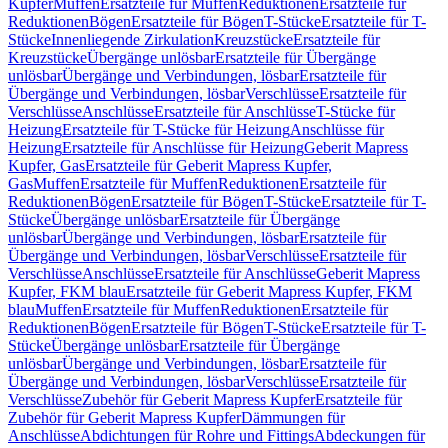
Kupfer
Muffen
Ersatzteile für Muffen
Reduktionen
Ersatzteile für
Reduktionen
Bögen
Ersatzteile für Bögen
T-Stücke
Ersatzteile für T-
Stücke
Innenliegende Zirkulation
Kreuzstücke
Ersatzteile für
Kreuzstücke
Übergänge unlösbar
Ersatzteile für Übergänge
unlösbar
Übergänge und Verbindungen, lösbar
Ersatzteile für
Übergänge und Verbindungen, lösbar
Verschlüsse
Ersatzteile für
Verschlüsse
Anschlüsse
Ersatzteile für Anschlüsse
T-Stücke für
Heizung
Ersatzteile für T-Stücke für Heizung
Anschlüsse für
Heizung
Ersatzteile für Anschlüsse für Heizung
Geberit Mapress
Kupfer, Gas
Ersatzteile für Geberit Mapress Kupfer,
Gas
Muffen
Ersatzteile für Muffen
Reduktionen
Ersatzteile für
Reduktionen
Bögen
Ersatzteile für Bögen
T-Stücke
Ersatzteile für T-
Stücke
Übergänge unlösbar
Ersatzteile für Übergänge
unlösbar
Übergänge und Verbindungen, lösbar
Ersatzteile für
Übergänge und Verbindungen, lösbar
Verschlüsse
Ersatzteile für
Verschlüsse
Anschlüsse
Ersatzteile für Anschlüsse
Geberit Mapress
Kupfer, FKM blau
Ersatzteile für Geberit Mapress Kupfer, FKM
blau
Muffen
Ersatzteile für Muffen
Reduktionen
Ersatzteile für
Reduktionen
Bögen
Ersatzteile für Bögen
T-Stücke
Ersatzteile für T-
Stücke
Übergänge unlösbar
Ersatzteile für Übergänge
unlösbar
Übergänge und Verbindungen, lösbar
Ersatzteile für
Übergänge und Verbindungen, lösbar
Verschlüsse
Ersatzteile für
Verschlüsse
Zubehör für Geberit Mapress Kupfer
Ersatzteile für
Zubehör für Geberit Mapress Kupfer
Dämmungen für
Anschlüsse
Abdichtungen für Rohre und Fittings
Abdeckungen für