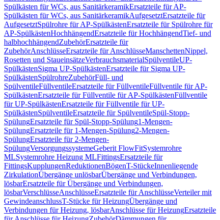
Spülkästen für WCs, aus Sanitärkeramik
Ersatzteile für AP-
Spülkästen für WCs, aus Sanitärkeramik
Aufgesetzt
Ersatzteile für
Aufgesetzt
Spülrohre für AP-Spülkästen
Ersatzteile für Spülrohre für
AP-Spülkästen
Hochhängend
Ersatzteile für Hochhängend
Tief- und
halbhochhängend
Zubehör
Ersatzteile für
Zubehör
Anschlüsse
Ersatzteile für Anschlüsse
Manschetten
Nippel,
Rosetten und Staueinsätze
Verbrauchsmaterial
Spülventile
UP-
Spülkästen
Sigma UP-Spülkästen
Ersatzteile für Sigma UP-
Spülkästen
Spülrohre
Zubehör
Füll- und
Spülventile
Füllventile
Ersatzteile für Füllventile
Füllventile für AP-
Spülkästen
Ersatzteile für Füllventile für AP-Spülkästen
Füllventile
für UP-Spülkästen
Ersatzteile für Füllventile für UP-
Spülkästen
Spülventile
Ersatzteile für Spülventile
Spül-Stopp-
Spülung
Ersatzteile für Spül-Stopp-Spülung
1-Mengen-
Spülung
Ersatzteile für 1-Mengen-Spülung
2-Mengen-
Spülung
Ersatzteile für 2-Mengen-
Spülung
Versorgungssysteme
Geberit FlowFit
Systemrohre
ML
Systemrohre Heizung ML
Fittings
Ersatzteile für
Fittings
Kupplungen
Reduktionen
Bögen
T-Stücke
Innenliegende
Zirkulation
Übergänge unlösbar
Übergänge und Verbindungen,
lösbar
Ersatzteile für Übergänge und Verbindungen,
lösbar
Verschlüsse
Anschlüsse
Ersatzteile für Anschlüsse
Verteiler mit
Gewindeanschluss
T-Stücke für Heizung
Übergänge und
Verbindungen für Heizung, lösbar
Anschlüsse für Heizung
Ersatzteile
für Anschlüsse für Heizung
Zubehör
Dämmungen für