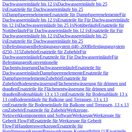
Dachwassereinläufe bis 12 l/s
Dachwassereinläufe bis 25
l/s
Ersatzteile für Dachwassereinläufe bis 25
l/s
Dampfsperrenelemente
Ersatzteile für Dampfsperrenelemente
Für
Dachwassereinläufe bis 12 l/s
Ersatzteile für Für Dachwassereinläufe
bis 12 l/s
Dachwassereinläufe bis 25 l/s
Notüberläufe
Ersatzteile für
Notüberläufe
Für Dachwassereinläufe bis 12 l/s
Ersatzteile für Für
Dachwassereinläufe bis 12 l/s
Dachwassereinläufe bis 25
l/s
Ersatzteile für Dachwassereinläufe bis 25
l/s
Befestigungen
Befestigungssystem d40–200
Befestigungssystem
d250–315
Zubehör
Ersatzteile für Zubehör
Für
Dachwassereinläufe
Ersatzteile für Für Dachwassereinläufe
Für
Befestigungen
Konventionelle
Dachentwässerung
Dachwassereinläufe
Ersatzteile für
Dachwassereinläufe
Dampfsperrenelemente
Ersatzteile für
Dampfsperrenelemente
Zubehör
Ersatzteile für
Zubehör
Bodenentwässerung
Flächenentwässerung für drinnen und
draußen
Ersatzteile für Flächenentwässerung für drinnen und
draußen
Bodenabläufe 13 x 13 cm
Ersatzteile für Bodenabläufe 13 x
13 cm
Bodeneinläufe für Balkone und Terrassen, 13 x 13
cm
Ersatzteile für Bodeneinläufe für Balkone und Terrassen, 13 x 13
cm
Zubehör
Ersatzteile für Zubehör
Werkzeuge,
Netzwerkkomponenten und Software
Werkzeuge
Werkzeuge für
Geberit FlowFit
Ersatzteile für Werkzeuge für Geberit
FlowFit
Handpresswerkzeuge
Ersatzteile für
Handpresswerkzeuge
Presswerkzeuge Kompatibilität [1]
Ersatzteile