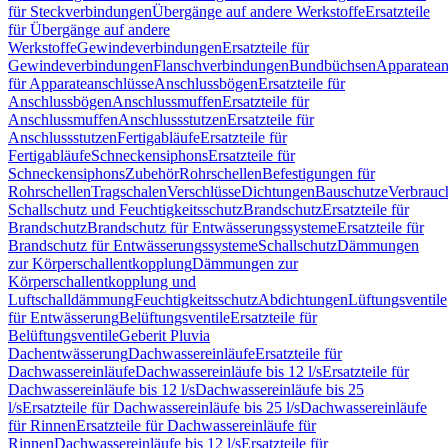
für Steckverbindungen
Übergänge auf andere Werkstoffe
Ersatzteile
für Übergänge auf andere
Werkstoffe
Gewindeverbindungen
Ersatzteile für
Gewindeverbindungen
Flanschverbindungen
Bundbüchsen
Apparatean
für Apparateanschlüsse
Anschlussbögen
Ersatzteile für
Anschlussbögen
Anschlussmuffen
Ersatzteile für
Anschlussmuffen
Anschlussstutzen
Ersatzteile für
Anschlussstutzen
Fertigabläufe
Ersatzteile für
Fertigabläufe
Schneckensiphons
Ersatzteile für
Schneckensiphons
Zubehör
Rohrschellen
Befestigungen für
Rohrschellen
Tragschalen
Verschlüsse
Dichtungen
Bauschutze
Verbrauc
Schallschutz und Feuchtigkeitsschutz
Brandschutz
Ersatzteile für
Brandschutz
Brandschutz für Entwässerungssysteme
Ersatzteile für
Brandschutz für Entwässerungssysteme
Schallschutz
Dämmungen
zur Körperschallentkopplung
Dämmungen zur
Körperschallentkopplung und
Luftschalldämmung
Feuchtigkeitsschutz
Abdichtungen
Lüftungsventile
für Entwässerung
Belüftungsventile
Ersatzteile für
Belüftungsventile
Geberit Pluvia
Dachentwässerung
Dachwassereinläufe
Ersatzteile für
Dachwassereinläufe
Dachwassereinläufe bis 12 l/s
Ersatzteile für
Dachwassereinläufe bis 12 l/s
Dachwassereinläufe bis 25
l/s
Ersatzteile für Dachwassereinläufe bis 25 l/s
Dachwassereinläufe
für Rinnen
Ersatzteile für Dachwassereinläufe für
Rinnen
Dachwassereinläufe bis 12 l/s
Ersatzteile für