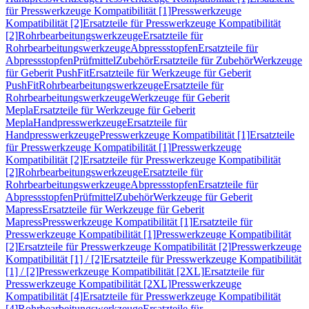
für Presswerkzeuge Kompatibilität [1]
Presswerkzeuge
Kompatibilität [2]
Ersatzteile für Presswerkzeuge Kompatibilität
[2]
Rohrbearbeitungswerkzeuge
Ersatzteile für
Rohrbearbeitungswerkzeuge
Abpressstopfen
Ersatzteile für
Abpressstopfen
Prüfmittel
Zubehör
Ersatzteile für Zubehör
Werkzeuge
für Geberit PushFit
Ersatzteile für Werkzeuge für Geberit
PushFit
Rohrbearbeitungswerkzeuge
Ersatzteile für
Rohrbearbeitungswerkzeuge
Werkzeuge für Geberit
Mepla
Ersatzteile für Werkzeuge für Geberit
Mepla
Handpresswerkzeuge
Ersatzteile für
Handpresswerkzeuge
Presswerkzeuge Kompatibilität [1]
Ersatzteile
für Presswerkzeuge Kompatibilität [1]
Presswerkzeuge
Kompatibilität [2]
Ersatzteile für Presswerkzeuge Kompatibilität
[2]
Rohrbearbeitungswerkzeuge
Ersatzteile für
Rohrbearbeitungswerkzeuge
Abpressstopfen
Ersatzteile für
Abpressstopfen
Prüfmittel
Zubehör
Werkzeuge für Geberit
Mapress
Ersatzteile für Werkzeuge für Geberit
Mapress
Presswerkzeuge Kompatibilität [1]
Ersatzteile für
Presswerkzeuge Kompatibilität [1]
Presswerkzeuge Kompatibilität
[2]
Ersatzteile für Presswerkzeuge Kompatibilität [2]
Presswerkzeuge
Kompatibilität [1] / [2]
Ersatzteile für Presswerkzeuge Kompatibilität
[1] / [2]
Presswerkzeuge Kompatibilität [2XL]
Ersatzteile für
Presswerkzeuge Kompatibilität [2XL]
Presswerkzeuge
Kompatibilität [4]
Ersatzteile für Presswerkzeuge Kompatibilität
[4]
Rohrbearbeitungswerkzeuge
Ersatzteile für