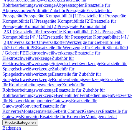
Rohrbearbeitungswerkzeuge
Abpressstopfen
Ersatzteile für
Abpressstopfen
Prüfmittel
Zubehör
Pressgeräte
Ersatzteile für
Pressgeräte
Pressgeräte Kompatibilität [1]
Ersatzteile für Pressgeräte
Kompatibilität [1]
Pressgeräte Kompatibilität [2]
Ersatzteile für
Pressgeräte Kompatibilität [2]
Pressgeräte Kompatibilität
[2XL]
Ersatzteile für Pressgeräte Kompatibilität [2XL]
Pressgeräte
Kompatibilität [4] / [2]
Ersatzteile für Pressgeräte Kompatibilität [4] /
[2]
Universalkoffer
Universalkoffer
Werkzeuge für Geberit Silent-
db20 / Geberit PE
Ersatzteile für Werkzeuge für Geberit Silent-db20
/ Geberit PE
Elektroschweißwerkzeuge
Ersatzteile für
Elektroschweißwerkzeuge
Zubehör für
Elektroschweißwerkzeuge
Spiegelschweißwerkzeuge
Ersatzteile für
Spiegelschweißwerkzeuge
Zubehör für
Spiegelschweißwerkzeuge
Ersatzteile für Zubehör für
Spiegelschweißwerkzeuge
Rohrbearbeitungswerkzeuge
Ersatzteile
für Rohrbearbeitungswerkzeuge
Zubehör für
Rohrbearbeitungswerkzeuge
Ersatzteile für Zubehör für
Rohrbearbeitungswerkzeuge
Bedienhilfen
Fernbedienungen
Netzwerk
für Netzwerkkomponenten
Gateways
Ersatzteile für
Gateways
Konverter
Ersatzteile für
Konverter
Montagematerial
Geberit Connect
Gateways
Ersatzteile für
Gateways
Konverter
Ersatzteile für Konverter
Montagematerial
Produktkategorien
Badserien