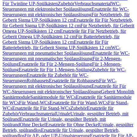
Für Twinline UP-Spülkästen
Zubehör
Verbrauchsmaterial
WC-
Steuerungen mit elektronischer Spülauslösung
Ersatzteile für WC-
Steuerungen mit elektronischer Spülauslösung
Für Netzbetrieb, für
Geberit Sigma UP-Spülkästen 12 cm
Ersatzteile für Für Netzbetrieb,
für Geberit Sigma UP-Spülkästen 12 cm
Für Netzbetrieb, für Geberit
Omega UP-Spülkästen 12 cm
Ersatzteile für Für Netzbetrieb, für
Geberit Omega UP-Spülkästen 12 cm
Für Batteriebetrieb, für
Geberit Sigma UP-Spülkästen 12 cm
Ersatzteile für Für
Batteriebetrieb, für Geberit Sigma UP-Spülkästen 12 cm
WC-
Steuerungen mit pneumatischer Spülauslösung
Ersatzteile für WC-
Steuerungen mit pneumatischer Spülauslösung
Für 2-Mengen-
Spülung
Ersatzteile für Für 2-Mengen-Spülung
Für 1-Mengen-
Spülung
Ersatzteile für Für 1-Mengen-Spülung
Zubehör für WC-
Steuerungen
Ersatzteile für Zubehör für WC-
Steuerungen
Rohbausets
Ersatzteile für Rohbausets
Für WC-
Steuerungen mit elektronischer Spülauslösung
Ersatzteile für Für
WC-Steuerungen mit elektronischer Spülauslösung
Geberit Monolith
Sanitärmodule
Sanitärmodule für WCs
Ersatzteile für Sanitärmodule
für WCs
Für Wand-WCs
Ersatzteile für Für Wand-WCs
Für Stand-
WCs
Ersatzteile für Für Stand-WCs
Zubehör
Ersatzteile für
Zubehör
Verbrauchsmaterial
Urinale
Urinale, gespülter Betrieb, mit
Spülrand
Ersatzteile für Urinale, gespülter Betrieb, mit
Spülrand
Ohne Deckel
Ersatzteile für Ohne Deckel
Urinale, gespülter
Betrieb, spülrandlos
Ersatzteile für Urinale, gespülter Betrieb,
spülrandlos
Für AP- oder UP-Urinalsteuerung
Ersatzteile für Für AP-