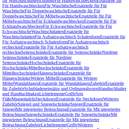
für Waschtischunterschränke
Für Handwaschbecken
Ersatzteile für
Für Handwaschbecken
Für Waschtische
Ersatzteile für Für
Waschtische
Für Doppelwaschtische
Ersatzteile für Für
Doppelwaschtische
Für Möbelwaschtische
Ersatzteile für Für
Möbelwaschtische
Für Eckhandwaschbecken
Ersatzteile für Für
Eckhandwaschbecken
Für Eckwaschtische
Ersatzteile für Für
Eckwaschtische
Waschtischplatten
Ersatzteile für
Waschtischplatten
Für Aufsatzwaschtisch Schalenform
Ersatzteile für
Für Aufsatzwaschtisch Schalenform
Für Aufsatzwaschtisch
rechteckig
Ersatzteile für Für Aufsatzwaschtisch
rechteckig
Seitenschränke
Ersatzteile für Seitenschränke
Niedrige
Seitenschränke
Ersatzteile für Niedrige
Seitenschränke
Hochschränke
Ersatzteile für
Hochschränke
Mittelhochschränke
Ersatzteile für
Mittelhochschränke
Hängeschränke
Ersatzteile für
Hängeschränke
Weitere Möbel
Ersatzteile für Weitere
Möbel
Wandablagen
Ersatzteile für Wandablagen
Zubehör
Ersatzteile
für Zubehör
Schubladeneinsätze und Ordnungsboxen
Handtuchhalter
und Handtuchhaken
Lichtelemente
Griffe
Sets
Füße
Magnettafeln
Steckdosen
Ersatzteile für Steckdosen
Weiteres
Zubehör
Spiegel und Spiegelschränke
Spiegel
Ersatzteile für
Spiegel
Mit integrierter Beleuchtung
Ersatzteile für Mit integrierter
Beleuchtung
Spiegelschränke
Ersatzteile für Spiegelschränke
Mit
integrierter Beleuchtung
Ersatzteile für Mit integrierter
Beleuchtung
Zubehör
Lichtelemente
Griffe
Weiteres