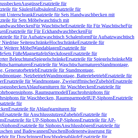
sgussbecken
Ausgüsse
Ersatzteile für
tzteile für Säulen
Halbsäulen
Ersatzteile für
mit Unterschrank
Ersatzteile für Sets Handwaschbecken mit
tzteile für Sets Möbelwaschtisch mit
 Handwaschbecken
Für Waschtische
Ersatzteile für Für Waschtische
Für
ken
Ersatzteile für Für Eckhandwaschbecken
Für
atzteile für Für Aufsatzwaschtisch Schalenform
Für Aufsatzwaschtisch
ür Niedrige Seitenschränke
Hochschränke
Ersatzteile für
für Weitere Möbel
Wandablagen
Ersatzteile für
fe
Sets Füße
Magnettafeln
Steckdosen
Ersatzteile für
ierter Beleuchtung
Spiegelschränke
Ersatzteile für Spiegelschränke
Mit
htischarmaturen
Ersatzteile für Waschtischarmaturen
Standmontage,
, Generatorbetrieb
Ersatzteile für Standmontage,
andmontage, Netzbetrieb
Wandmontage, Batteriebetrieb
Ersatzteile für
er
Ersatzteile für Wandmontage, Zweigriffmischer
Zubehör
Ersatzteile
Ausgussbecken
Ablaufgarnituren für Waschbecken
Ersatzteile für
 Rohrbogensiphons, Raumsparmodell
Tauchrohrsiphons für
rohrsiphons für Waschbecken, Raumsparmodell
UP-Siphons
Ersatzteile
satzteile für
ecken
Ersatzteile für Ablaufgarnituren für
en
Ersatzteile für Anschlussstutzen
Zubehör
Ersatzteile für
ns
Ersatzteile für UP-Siphons
AP-Siphons
Ersatzteile für AP-
n
Siphons
Ersatzteile für Siphons
Anschlussbögen
Ersatzteile für
uschen und Badewannen
Duschen
Bodenentwässerung für
behör für Duschrinnen
Duschbodenabläufe
Ersatzteile für