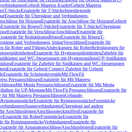
hverbindungen
Geberit Mapress Kupfer
Geberit Mapress
gen
T-Stücke
Ersatzteile für T-Stücke
Innenliegende
bar
Ersatzteile für Übergänge und Verbindungen,
nschlüsse für Heizung
Ersatzteile für Anschlüsse für Heizung
Geberit
n
Ersatzteile für Bögen
T-Stücke
Ersatzteile für T-Stücke
Übergänge
üsse
Ersatzteile für Verschlüsse
Anschlüsse
Ersatzteile für
rsatzteile für Reduktionen
Bögen
Ersatzteile für Bögen
T-
bergänge und Verbindungen, lösbar
Verschlüsse
Ersatzteile für
n für Rohre und Fittings
Abdeckungen für Rohre
Befestigungen für
ienespüleinheiten
Ersatzteile für Hygienespüleinheiten
Zubehör für
r Spülkästen und WC-Steuerungen mit Hygienespülung
UP-Spülkästen
pülung
Ersatzteile für Zubehör für Spülkästen und WC-Steuerungen
stem
Ersatzteile für Geberit Connect Zubehör für Geberit
le
Ersatzteile für Schrägsitzventile
Mit FlowFit
ress Pressanschlüssen
Ersatzteile für Mit Mapress
schlüssen
Mit Mepla Pressanschlüssen
Ersatzteile für Mit Mepla
gelhähne für UP-Montage
Mit FlowFit Pressanschlüssen
Ersatzteile für
le für Mit Mapress Pressanschlüssen
Gebäude-
n
Reinigungsstücke
Ersatzteile für Reinigungsstücke
Formstücke
ckverbindungen
Spannverbindungen
Übergänge auf andere
e für Anschlussbögen
Anschlusssteckmuffen
Ersatzteile für
re
Ersatzteile für Rohre
Formstücke
Ersatzteile für
ile für Reinigungsstücke
Verbindungen
Ersatzteile für
rsatzteile für Apparateanschlüsse
Anschlussbögen
Ersatzteile für