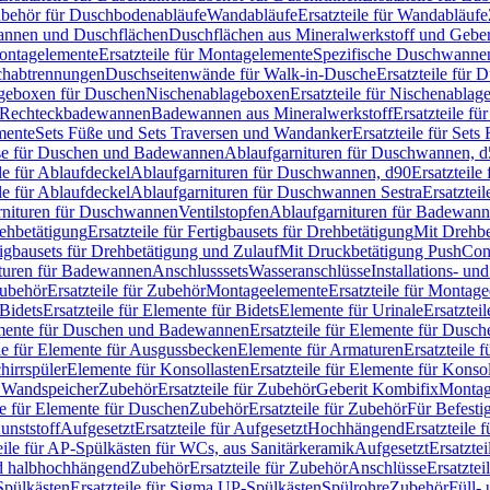
Zubehör für Duschbodenabläufe
Wandabläufe
Ersatzteile für Wandabläufe
wannen und Duschflächen
Duschflächen aus Mineralwerkstoff und Geberi
ntagelemente
Ersatzteile für Montagelemente
Spezifische Duschwanne
schabtrennungen
Duschseitenwände für Walk-in-Dusche
Ersatzteile für
lageboxen für Duschen
Nischenablageboxen
Ersatzteile für Nischenabla
ür Rechteckbadewannen
Badewannen aus Mineralwerkstoff
Ersatzteile f
mente
Sets Füße und Sets Traversen und Wandanker
Ersatzteile für Set
se für Duschen und Badewannen
Ablaufgarnituren für Duschwannen, 
ile für Ablaufdeckel
Ablaufgarnituren für Duschwannen, d90
Ersatzteil
ile für Ablaufdeckel
Ablaufgarnituren für Duschwannen Sestra
Ersatztei
rnituren für Duschwannen
Ventilstopfen
Ablaufgarnituren für Badewann
rehbetätigung
Ersatzteile für Fertigbausets für Drehbetätigung
Mit Drehbe
rtigbausets für Drehbetätigung und Zulauf
Mit Druckbetätigung PushCon
ituren für Badewannen
Anschlusssets
Wasseranschlüsse
Installations- un
ubehör
Ersatzteile für Zubehör
Montageelemente
Ersatzteile für Montag
Bidets
Ersatzteile für Elemente für Bidets
Elemente für Urinale
Ersatztei
mente für Duschen und Badewannen
Ersatzteile für Elemente für Dus
ile für Elemente für Ausgussbecken
Elemente für Armaturen
Ersatzteile 
hirrspüler
Elemente für Konsollasten
Ersatzteile für Elemente für Konso
r Wandspeicher
Zubehör
Ersatzteile für Zubehör
Geberit Kombifix
Montag
le für Elemente für Duschen
Zubehör
Ersatzteile für Zubehör
Für Befesti
unststoff
Aufgesetzt
Ersatzteile für Aufgesetzt
Hochhängend
Ersatzteile
eile für AP-Spülkästen für WCs, aus Sanitärkeramik
Aufgesetzt
Ersatztei
nd halbhochhängend
Zubehör
Ersatzteile für Zubehör
Anschlüsse
Ersatztei
pülkästen
Ersatzteile für Sigma UP-Spülkästen
Spülrohre
Zubehör
Füll- 