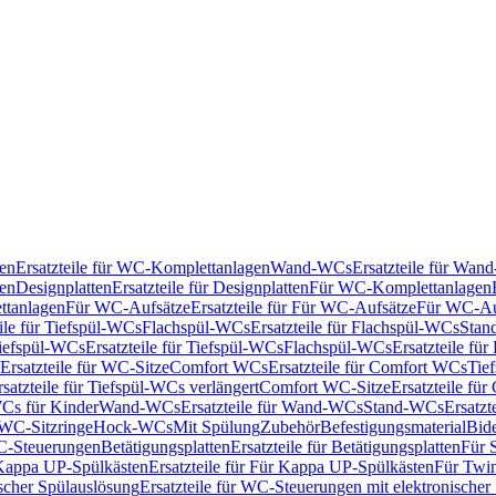
en
Ersatzteile für WC-Komplettanlagen
Wand-WCs
Ersatzteile für Wa
ken
Designplatten
Ersatzteile für Designplatten
Für WC-Komplettanlagen
tanlagen
Für WC-Aufsätze
Ersatzteile für Für WC-Aufsätze
Für WC-Au
eile für Tiefspül-WCs
Flachspül-WCs
Ersatzteile für Flachspül-WCs
Stan
iefspül-WCs
Ersatzteile für Tiefspül-WCs
Flachspül-WCs
Ersatzteile fü
Ersatzteile für WC-Sitze
Comfort WCs
Ersatzteile für Comfort WCs
Tie
rsatzteile für Tiefspül-WCs verlängert
Comfort WC-Sitze
Ersatzteile fü
WCs für Kinder
Wand-WCs
Ersatzteile für Wand-WCs
Stand-WCs
Ersatzt
r WC-Sitzringe
Hock-WCs
Mit Spülung
Zubehör
Befestigungsmaterial
Bide
C-Steuerungen
Betätigungsplatten
Ersatzteile für Betätigungsplatten
Für 
Kappa UP-Spülkästen
Ersatzteile für Für Kappa UP-Spülkästen
Für Twin
scher Spülauslösung
Ersatzteile für WC-Steuerungen mit elektronischer