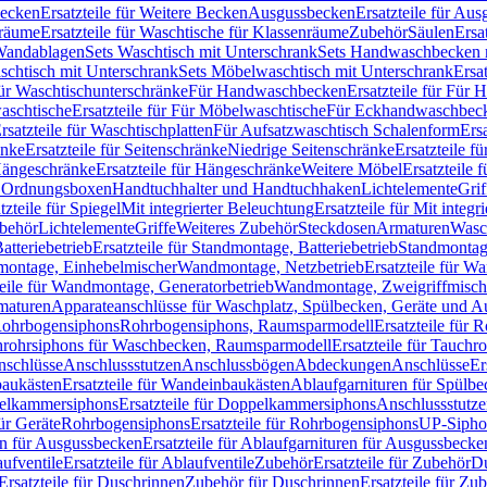
Becken
Ersatzteile für Weitere Becken
Ausgussbecken
Ersatzteile für Au
nräume
Ersatzteile für Waschtische für Klassenräume
Zubehör
Säulen
Ersa
andablagen
Sets Waschtisch mit Unterschrank
Sets Handwaschbecken 
aschtisch mit Unterschrank
Sets Möbelwaschtisch mit Unterschrank
Ersa
für Waschtischunterschränke
Für Handwaschbecken
Ersatzteile für Für
aschtische
Ersatzteile für Für Möbelwaschtische
Für Eckhandwaschbec
rsatzteile für Waschtischplatten
Für Aufsatzwaschtisch Schalenform
Ers
änke
Ersatzteile für Seitenschränke
Niedrige Seitenschränke
Ersatzteile f
ängeschränke
Ersatzteile für Hängeschränke
Weitere Möbel
Ersatzteile 
d Ordnungsboxen
Handtuchhalter und Handtuchhaken
Lichtelemente
Grif
tzteile für Spiegel
Mit integrierter Beleuchtung
Ersatzteile für Mit integr
behör
Lichtelemente
Griffe
Weiteres Zubehör
Steckdosen
Armaturen
Wasc
tteriebetrieb
Ersatzteile für Standmontage, Batteriebetrieb
Standmontage
dmontage, Einhebelmischer
Wandmontage, Netzbetrieb
Ersatzteile für W
teile für Wandmontage, Generatorbetrieb
Wandmontage, Zweigriffmisch
rmaturen
Apparateanschlüsse für Waschplatz, Spülbecken, Geräte und 
 Rohrbogensiphons
Rohrbogensiphons, Raumsparmodell
Ersatzteile für
rohrsiphons für Waschbecken, Raumsparmodell
Ersatzteile für Tauch
nschlüsse
Anschlussstutzen
Anschlussbögen
Abdeckungen
Anschlüsse
Er
aukästen
Ersatzteile für Wandeinbaukästen
Ablaufgarnituren für Spülb
elkammersiphons
Ersatzteile für Doppelkammersiphons
Anschlussstutz
für Geräte
Rohrbogensiphons
Ersatzteile für Rohrbogensiphons
UP-Sipho
en für Ausgussbecken
Ersatzteile für Ablaufgarnituren für Ausgussbecke
ufventile
Ersatzteile für Ablaufventile
Zubehör
Ersatzteile für Zubehör
D
Ersatzteile für Duschrinnen
Zubehör für Duschrinnen
Ersatzteile für Zu