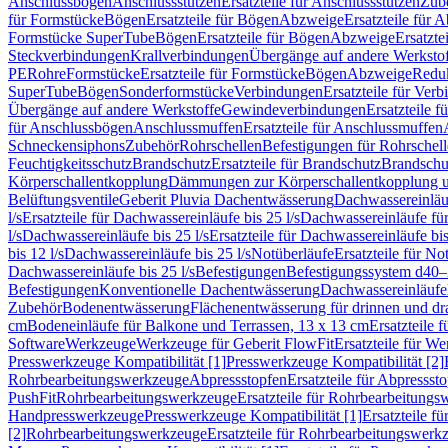
Anschlussbögen
Anschlussstutzen
Ersatzteile für Anschlussstutzen
Zub
für Formstücke
Bögen
Ersatzteile für Bögen
Abzweige
Ersatzteile für 
Formstücke SuperTube
Bögen
Ersatzteile für Bögen
Abzweige
Ersatzte
Steckverbindungen
Krallverbindungen
Übergänge auf andere Werksto
PE
Rohre
Formstücke
Ersatzteile für Formstücke
Bögen
Abzweige
Redu
SuperTube
Bögen
Sonderformstücke
Verbindungen
Ersatzteile für Ver
Übergänge auf andere Werkstoffe
Gewindeverbindungen
Ersatzteile 
für Anschlussbögen
Anschlussmuffen
Ersatzteile für Anschlussmuffen
Schneckensiphons
Zubehör
Rohrschellen
Befestigungen für Rohrschel
Feuchtigkeitsschutz
Brandschutz
Ersatzteile für Brandschutz
Brandschu
Körperschallentkopplung
Dämmungen zur Körperschallentkopplung 
Belüftungsventile
Geberit Pluvia Dachentwässerung
Dachwassereinläu
l/s
Ersatzteile für Dachwassereinläufe bis 25 l/s
Dachwassereinläufe fü
l/s
Dachwassereinläufe bis 25 l/s
Ersatzteile für Dachwassereinläufe bis
bis 12 l/s
Dachwassereinläufe bis 25 l/s
Notüberläufe
Ersatzteile für No
Dachwassereinläufe bis 25 l/s
Befestigungen
Befestigungssystem d40
Befestigungen
Konventionelle Dachentwässerung
Dachwassereinläufe
Zubehör
Bodenentwässerung
Flächenentwässerung für drinnen und d
cm
Bodeneinläufe für Balkone und Terrassen, 13 x 13 cm
Ersatzteile 
Software
Werkzeuge
Werkzeuge für Geberit FlowFit
Ersatzteile für W
Presswerkzeuge Kompatibilität [1]
Presswerkzeuge Kompatibilität [2]
Rohrbearbeitungswerkzeuge
Abpressstopfen
Ersatzteile für Abpressst
PushFit
Rohrbearbeitungswerkzeuge
Ersatzteile für Rohrbearbeitung
Handpresswerkzeuge
Presswerkzeuge Kompatibilität [1]
Ersatzteile f
[2]
Rohrbearbeitungswerkzeuge
Ersatzteile für Rohrbearbeitungswerk