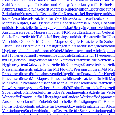
Stahl
Abdichtungen für Rohre und Fittings
Abdeckungen für Rohre
Be
Kupfer
Ersatzteile für Geberit Mapress Kupfer
Muffen
Ersatzteile für 
Zirkulation
Kreuzstücke
Ersatzteile für Kreuzstücke
Übergänge unlösba
lösbar
Verschlüsse
Ersatzteile für Verschlüsse
Anschlüsse
Ersatzteile fü
Mapress Kupfer, Gas
Ersatzteile für Geberit Mapress Kupfer, Gas
Muf
unlösbar
Ersatzteile für Übergänge unlösbar
Übergänge und Verbindun
Anschlüsse
Geberit Mapress Kupfer, FKM blau
Ersatzteile für Geber
Stücke
Ersatzteile für T-Stücke
Übergänge unlösbar
Ersatzteile für Üb
Verschlüsse
Zubehör für Geberit Mapress Kupfer
Ersatzteile für Zube
Anschlüsse
Ersatzteile für Befestigungen für Anschlüsse
Systemdichtu
Hygienespüleinheiten
Sensoren
Kabel
Abdeckungen und Abdeckplatte
mit Hygienespülung
Hygieneeinbaumodule
Ersatzteile für Hygieneei
mit Hygienespülung
Sensoren
Kabel
Netzteile
Ersatzteile für Netzteile
N
Hygienesystem
Gateways
Ersatzteile für Gateways
Konverter
Ersatzteil
Pressanschlüssen
Ersatzteile für Mit FlowFit Pressanschlüssen
Mit Mep
Pressanschlüssen
Probenahmeventile
Kugelhähne
Ersatzteile für Kuge
Pressanschlüssen
Mit Mapress Pressanschlüssen
Ersatzteile für Mit Ma
Mit FlowFit Pressanschlüssen
Mit Mepla Pressanschlüssen
Ersatzteile
Entwässerungssysteme
Geberit Silent-db20
Rohre
Formstücke
Ersatztei
SuperTube
Bögen
Sonderformstücke
Verbindungen
Ersatzteile für Ver
Werkstoffe
Ersatzteile für Übergänge auf andere Werkstoffe
Apparatea
Anschlusssteckmuffen
Zubehör
Rohrschellen
Befestigungen für Rohrsc
Formstücke
Bögen
Ersatzteile für Bögen
Abzweige
Ersatzteile für Abz
Verbindungen
Steckverbindungen
Ersatzteile für Steckverbindungen
Kr