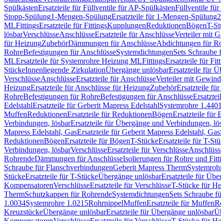
Spülkästen
Ersatzteile für Füllventile für AP-Spülkästen
Füllventile fü
Stopp-Spülung
1-Mengen-Spülung
Ersatzteile für 1-Mengen-Spülung
2
ML
Fittings
Ersatzteile für Fittings
Kupplungen
Reduktionen
Bögen
T-St
lösbar
Verschlüsse
Anschlüsse
Ersatzteile für Anschlüsse
Verteiler mit 
für Heizung
Zubehör
Dämmungen für Anschlüsse
Abdichtungen für Ro
Rohre
Befestigungen für Anschlüsse
Systemdichtungen
Sets Schraube 
ML
Ersatzteile für Systemrohre Heizung ML
Fittings
Ersatzteile für Fit
Stücke
Innenliegende Zirkulation
Übergänge unlösbar
Ersatzteile für 
Verschlüsse
Anschlüsse
Ersatzteile für Anschlüsse
Verteiler mit Gewin
Heizung
Ersatzteile für Anschlüsse für Heizung
Zubehör
Ersatzteile fü
Rohre
Befestigungen für Rohre
Befestigungen für Anschlüsse
Ersatzte
Edelstahl
Ersatzteile für Geberit Mapress Edelstahl
Systemrohre 1.440
Muffen
Reduktionen
Ersatzteile für Reduktionen
Bögen
Ersatzteile für
Verbindungen, lösbar
Ersatzteile für Übergänge und Verbindungen, lö
Mapress Edelstahl, Gas
Ersatzteile für Geberit Mapress Edelstahl, Gas
Reduktionen
Bögen
Ersatzteile für Bögen
T-Stücke
Ersatzteile für T-St
Verbindungen, lösbar
Verschlüsse
Ersatzteile für Verschlüsse
Anschlüss
Rohrende
Dämmungen für Anschlüsse
Isolierungen für Rohre und Fitt
Schraube für Flanschverbindungen
Geberit Mapress Therm
Systemroh
Stücke
Ersatzteile für T-Stücke
Übergänge unlösbar
Ersatzteile für Üb
Kompensatoren
Verschlüsse
Ersatzteile für Verschlüsse
T-Stücke für H
Therm
Schutzkappen für Rohrende
Systemdichtungen
Sets Schraube f
1.0034
Systemrohre 1.0215
Rohrnippel
Muffen
Ersatzteile für Muffen
R
Kreuzstücke
Übergänge unlösbar
Ersatzteile für Übergänge unlösbar
Üb
Kompensatoren
Verschlüsse
Ersatzteile für Verschlüsse
T-Stücke für H