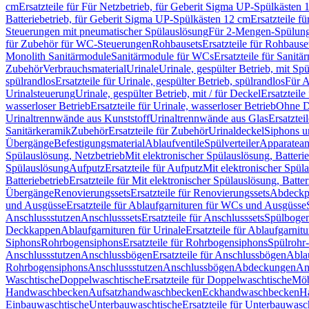
cm
Ersatzteile für Für Netzbetrieb, für Geberit Sigma UP-Spülkästen 
Batteriebetrieb, für Geberit Sigma UP-Spülkästen 12 cm
Ersatzteile f
Steuerungen mit pneumatischer Spülauslösung
Für 2-Mengen-Spülun
für Zubehör für WC-Steuerungen
Rohbausets
Ersatzteile für Rohbause
Monolith Sanitärmodule
Sanitärmodule für WCs
Ersatzteile für Sanit
Zubehör
Verbrauchsmaterial
Urinale
Urinale, gespülter Betrieb, mit Sp
spülrandlos
Ersatzteile für Urinale, gespülter Betrieb, spülrandlos
Für A
Urinalsteuerung
Urinale, gespülter Betrieb, mit / für Deckel
Ersatzteile
wasserloser Betrieb
Ersatzteile für Urinale, wasserloser Betrieb
Ohne D
Urinaltrennwände aus Kunststoff
Urinaltrennwände aus Glas
Ersatztei
Sanitärkeramik
Zubehör
Ersatzteile für Zubehör
Urinaldeckel
Siphons u
Übergänge
Befestigungsmaterial
Ablaufventile
Spülverteiler
Apparatean
Spülauslösung, Netzbetrieb
Mit elektronischer Spülauslösung, Batterie
Spülauslösung
Aufputz
Ersatzteile für Aufputz
Mit elektronischer Spül
Batteriebetrieb
Ersatzteile für Mit elektronischer Spülauslösung, Batter
Übergänge
Renovierungssets
Ersatzteile für Renovierungssets
Abdeckpl
und Ausgüsse
Ersatzteile für Ablaufgarnituren für WCs und Ausgüsse
Anschlussstutzen
Anschlusssets
Ersatzteile für Anschlusssets
Spülbogen
Deckkappen
Ablaufgarnituren für Urinale
Ersatzteile für Ablaufgarnitu
Siphons
Rohrbogensiphons
Ersatzteile für Rohrbogensiphons
Spülrohr
Anschlussstutzen
Anschlussbögen
Ersatzteile für Anschlussbögen
Ablau
Rohrbogensiphons
Anschlussstutzen
Anschlussbögen
Abdeckungen
An
Waschtische
Doppelwaschtische
Ersatzteile für Doppelwaschtische
Möb
Handwaschbecken
Aufsatzhandwaschbecken
Eckhandwaschbecken
H
Einbauwaschtische
Unterbauwaschtische
Ersatzteile für Unterbauwasc