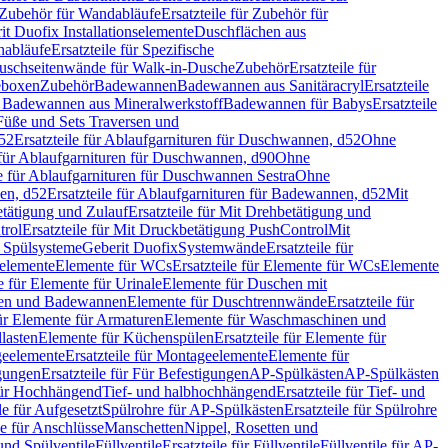
Zubehör für Wandabläufe
Ersatzteile für Zubehör für
t Duofix Installationselemente
Duschflächen aus
nabläufe
Ersatzteile für Spezifische
 Duschseitenwände für Walk-in-Dusche
Zubehör
Ersatzteile für
geboxen
Zubehör
Badewannen
Badewannen aus Sanitäracryl
Ersatzteile
ür Badewannen aus Mineralwerkstoff
Badewannen für Babys
Ersatzteile
s Füße und Sets Traversen und
d52
Ersatzteile für Ablaufgarnituren für Duschwannen, d52
Ohne
e für Ablaufgarnituren für Duschwannen, d90
Ohne
le für Ablaufgarnituren für Duschwannen Sestra
Ohne
en, d52
Ersatzteile für Ablaufgarnituren für Badewannen, d52
Mit
tätigung und Zulauf
Ersatzteile für Mit Drehbetätigung und
trol
Ersatzteile für Mit Druckbetätigung PushControl
Mit
d Spülsysteme
Geberit Duofix
Systemwände
Ersatzteile für
eelemente
Elemente für WCs
Ersatzteile für Elemente für WCs
Elemente
le für Elemente für Urinale
Elemente für Duschen mit
chen und Badewannen
Elemente für Duschtrennwände
Ersatzteile für
für Elemente für Armaturen
Elemente für Waschmaschinen und
llasten
Elemente für Küchenspülen
Ersatzteile für Elemente für
eelemente
Ersatzteile für Montageelemente
Elemente für
gungen
Ersatzteile für Für Befestigungen
AP-Spülkästen
AP-Spülkästen
 für Hochhängend
Tief- und halbhochhängend
Ersatzteile für Tief- und
le für Aufgesetzt
Spülrohre für AP-Spülkästen
Ersatzteile für Spülrohre
le für Anschlüsse
Manschetten
Nippel, Rosetten und
und Spülventile
Füllventile
Ersatzteile für Füllventile
Füllventile für AP-