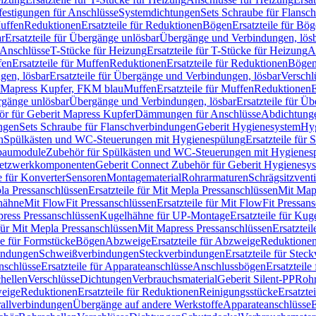
festigungen für Anschlüsse
Systemdichtungen
Sets Schraube für Flansc
Muffen
Reduktionen
Ersatzteile für Reduktionen
Bögen
Ersatzteile für Bö
r
Ersatzteile für Übergänge unlösbar
Übergänge und Verbindungen, lös
r Anschlüsse
T-Stücke für Heizung
Ersatzteile für T-Stücke für Heizung
A
fen
Ersatzteile für Muffen
Reduktionen
Ersatzteile für Reduktionen
Böge
gen, lösbar
Ersatzteile für Übergänge und Verbindungen, lösbar
Verschl
it Mapress Kupfer, FKM blau
Muffen
Ersatzteile für Muffen
Reduktionen
E
ergänge unlösbar
Übergänge und Verbindungen, lösbar
Ersatzteile für Ü
hör für Geberit Mapress Kupfer
Dämmungen für Anschlüsse
Abdichtunge
ngen
Sets Schraube für Flanschverbindungen
Geberit Hygienesystem
Hyg
n
Spülkästen und WC-Steuerungen mit Hygienespülung
Ersatzteile fü
nbaumodule
Zubehör für Spülkästen und WC-Steuerungen mit Hygienes
etzwerkkomponenten
Geberit Connect Zubehör für Geberit Hygienesy
e für Konverter
Sensoren
Montagematerial
Rohrarmaturen
Schrägsitzventi
la Pressanschlüssen
Ersatzteile für Mit Mepla Pressanschlüssen
Mit Map
lhähne
Mit FlowFit Pressanschlüssen
Ersatzteile für Mit FlowFit Pressan
press Pressanschlüssen
Kugelhähne für UP-Montage
Ersatzteile für Ku
 für Mit Mepla Pressanschlüssen
Mit Mapress Pressanschlüssen
Ersatztei
le für Formstücke
Bögen
Abzweige
Ersatzteile für Abzweige
Reduktione
bindungen
Schweißverbindungen
Steckverbindungen
Ersatzteile für Ste
nschlüsse
Ersatzteile für Apparateanschlüsse
Anschlussbögen
Ersatzteil
hellen
Verschlüsse
Dichtungen
Verbrauchsmaterial
Geberit Silent-PP
Roh
weige
Reduktionen
Ersatzteile für Reduktionen
Reinigungsstücke
Ersatzte
allverbindungen
Übergänge auf andere Werkstoffe
Apparateanschlüsse
E