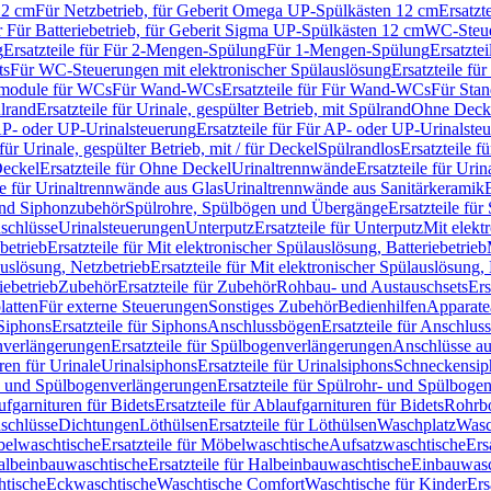
12 cm
Für Netzbetrieb, für Geberit Omega UP-Spülkästen 12 cm
Ersatzt
ür Für Batteriebetrieb, für Geberit Sigma UP-Spülkästen 12 cm
WC-Steue
g
Ersatzteile für Für 2-Mengen-Spülung
Für 1-Mengen-Spülung
Ersatzte
ts
Für WC-Steuerungen mit elektronischer Spülauslösung
Ersatzteile f
ärmodule für WCs
Für Wand-WCs
Ersatzteile für Für Wand-WCs
Für Sta
ülrand
Ersatzteile für Urinale, gespülter Betrieb, mit Spülrand
Ohne Deck
P- oder UP-Urinalsteuerung
Ersatzteile für Für AP- oder UP-Urinalste
 für Urinale, gespülter Betrieb, mit / für Deckel
Spülrandlos
Ersatzteile f
eckel
Ersatzteile für Ohne Deckel
Urinaltrennwände
Ersatzteile für Uri
le für Urinaltrennwände aus Glas
Urinaltrennwände aus Sanitärkeramik
nd Siphonzubehör
Spülrohre, Spülbögen und Übergänge
Ersatzteile fü
schlüsse
Urinalsteuerungen
Unterputz
Ersatzteile für Unterputz
Mit elekt
betrieb
Ersatzteile für Mit elektronischer Spülauslösung, Batteriebetrieb
auslösung, Netzbetrieb
Ersatzteile für Mit elektronischer Spülauslösung,
iebetrieb
Zubehör
Ersatzteile für Zubehör
Rohbau- und Austauschsets
Ers
atten
Für externe Steuerungen
Sonstiges Zubehör
Bedienhilfen
Apparate
Siphons
Ersatzteile für Siphons
Anschlussbögen
Ersatzteile für Anschlu
verlängerungen
Ersatzteile für Spülbogenverlängerungen
Anschlüsse a
ren für Urinale
Urinalsiphons
Ersatzteile für Urinalsiphons
Schneckensip
- und Spülbogenverlängerungen
Ersatzteile für Spülrohr- und Spülbog
fgarnituren für Bidets
Ersatzteile für Ablaufgarnituren für Bidets
Rohrb
schlüsse
Dichtungen
Löthülsen
Ersatzteile für Löthülsen
Waschplatz
Wasc
elwaschtische
Ersatzteile für Möbelwaschtische
Aufsatzwaschtische
Ers
albeinbauwaschtische
Ersatzteile für Halbeinbauwaschtische
Einbauwasc
htische
Eckwaschtische
Waschtische Comfort
Waschtische für Kinder
Ers