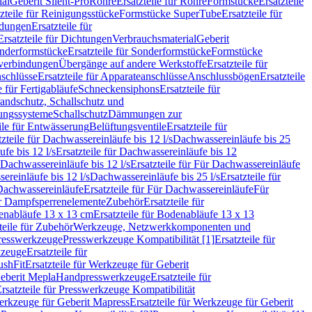
ial
Geberit Silent-Pro
Rohre
Ersatzteile für Rohre
Formstücke
Ersatzteile
zteile für Reinigungsstücke
Formstücke SuperTube
Ersatzteile für
ndungen
Ersatzteile für
Ersatzteile für Dichtungen
Verbrauchsmaterial
Geberit
nderformstücke
Ersatzteile für Sonderformstücke
Formstücke
ckverbindungen
Übergänge auf andere Werkstoffe
Ersatzteile für
schlüsse
Ersatzteile für Apparateanschlüsse
Anschlussbögen
Ersatzteile
e für Fertigabläufe
Schneckensiphons
Ersatzteile für
andschutz, Schallschutz und
rungssysteme
Schallschutz
Dämmungen zur
ile für Entwässerung
Belüftungsventile
Ersatzteile für
tzteile für Dachwassereinläufe bis 12 l/s
Dachwassereinläufe bis 25
fe bis 12 l/s
Ersatzteile für Dachwassereinläufe bis 12
Dachwassereinläufe bis 12 l/s
Ersatzteile für Für Dachwassereinläufe
ereinläufe bis 12 l/s
Dachwassereinläufe bis 25 l/s
Ersatzteile für
Dachwassereinläufe
Ersatzteile für Für Dachwassereinläufe
Für
für Dampfsperrenelemente
Zubehör
Ersatzteile für
nabläufe 13 x 13 cm
Ersatzteile für Bodenabläufe 13 x 13
teile für Zubehör
Werkzeuge, Netzwerkkomponenten und
presswerkzeuge
Presswerkzeuge Kompatibilität [1]
Ersatzteile für
kzeuge
Ersatzteile für
ushFit
Ersatzteile für Werkzeuge für Geberit
Geberit Mepla
Handpresswerkzeuge
Ersatzteile für
rsatzteile für Presswerkzeuge Kompatibilität
rkzeuge für Geberit Mapress
Ersatzteile für Werkzeuge für Geberit