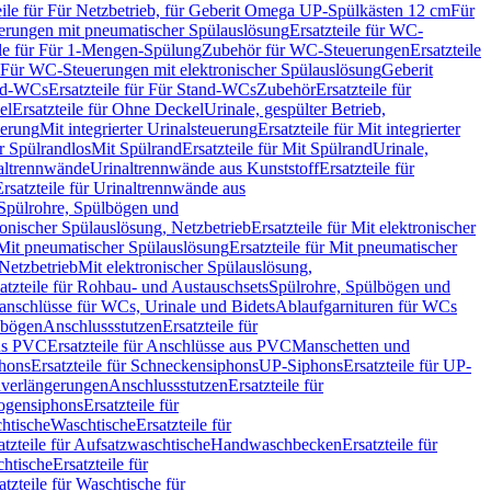
eile für Für Netzbetrieb, für Geberit Omega UP-Spülkästen 12 cm
Für
rungen mit pneumatischer Spülauslösung
Ersatzteile für WC-
ile für Für 1-Mengen-Spülung
Zubehör für WC-Steuerungen
Ersatzteile
ür Für WC-Steuerungen mit elektronischer Spülauslösung
Geberit
nd-WCs
Ersatzteile für Für Stand-WCs
Zubehör
Ersatzteile für
el
Ersatzteile für Ohne Deckel
Urinale, gespülter Betrieb,
uerung
Mit integrierter Urinalsteuerung
Ersatzteile für Mit integrierter
ür Spülrandlos
Mit Spülrand
Ersatzteile für Mit Spülrand
Urinale,
naltrennwände
Urinaltrennwände aus Kunststoff
Ersatzteile für
Ersatzteile für Urinaltrennwände aus
r Spülrohre, Spülbögen und
ronischer Spülauslösung, Netzbetrieb
Ersatzteile für Mit elektronischer
Mit pneumatischer Spülauslösung
Ersatzteile für Mit pneumatischer
 Netzbetrieb
Mit elektronischer Spülauslösung,
atzteile für Rohbau- und Austauschsets
Spülrohre, Spülbögen und
anschlüsse für WCs, Urinale und Bidets
Ablaufgarnituren für WCs
ssbögen
Anschlussstutzen
Ersatzteile für
us PVC
Ersatzteile für Anschlüsse aus PVC
Manschetten und
hons
Ersatzteile für Schneckensiphons
UP-Siphons
Ersatzteile für UP-
enverlängerungen
Anschlussstutzen
Ersatzteile für
ogensiphons
Ersatzteile für
htische
Waschtische
Ersatzteile für
atzteile für Aufsatzwaschtische
Handwaschbecken
Ersatzteile für
htische
Ersatzteile für
atzteile für Waschtische für