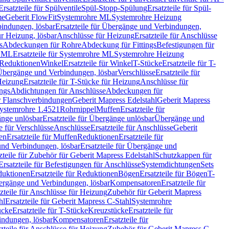
Ersatzteile für Spülventile
Spül-Stopp-Spülung
Ersatzteile für Spül-
me
Geberit FlowFit
Systemrohre ML
Systemrohre Heizung
indungen, lösbar
Ersatzteile für Übergänge und Verbindungen,
r Heizung, lösbar
Anschlüsse für Heizung
Ersatzteile für Anschlüsse
s
Abdeckungen für Rohre
Abdeckung für Fittings
Befestigungen für
e ML
Ersatzteile für Systemrohre ML
Systemrohre Heizung
r Reduktionen
Winkel
Ersatzteile für Winkel
T-Stücke
Ersatzteile für T-
r Übergänge und Verbindungen, lösbar
Verschlüsse
Ersatzteile für
Heizung
Ersatzteile für T-Stücke für Heizung
Anschlüsse für
ngs
Abdichtungen für Anschlüsse
Abdeckungen für
r Flanschverbindungen
Geberit Mapress Edelstahl
Geberit Mapress
 Systemrohre 1.4521
Rohrnippel
Muffen
Ersatzteile für
nge unlösbar
Ersatzteile für Übergänge unlösbar
Übergänge und
le für Verschlüsse
Anschlüsse
Ersatzteile für Anschlüsse
Geberit
en
Ersatzteile für Muffen
Reduktionen
Ersatzteile für
nd Verbindungen, lösbar
Ersatzteile für Übergänge und
zteile für Zubehör für Geberit Mapress Edelstahl
Schutzkappen für
Ersatzteile für Befestigungen für Anschlüsse
Systemdichtungen
Sets
duktionen
Ersatzteile für Reduktionen
Bögen
Ersatzteile für Bögen
T-
bergänge und Verbindungen, lösbar
Kompensatoren
Ersatzteile für
zteile für Anschlüsse für Heizung
Zubehör für Geberit Mapress
hl
Ersatzteile für Geberit Mapress C-Stahl
Systemrohre
ücke
Ersatzteile für T-Stücke
Kreuzstücke
Ersatzteile für
indungen, lösbar
Kompensatoren
Ersatzteile für
zteile für Anschlüsse für Heizung
Zubehör für Geberit Mapress C-