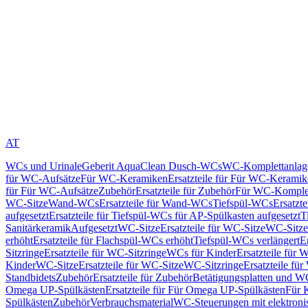
AT
WCs und Urinale
Geberit AquaClean Dusch-WCs
WC-Komplettanlag
für WC-Aufsätze
Für WC-Keramiken
Ersatzteile für Für WC-Kerami
für Für WC-Aufsätze
Zubehör
Ersatzteile für Zubehör
Für WC-Komplet
WC-Sitze
Wand-WCs
Ersatzteile für Wand-WCs
Tiefspül-WCs
Ersatzt
aufgesetzt
Ersatzteile für Tiefspül-WCs für AP-Spülkasten aufgesetzt
T
Sanitärkeramik
Aufgesetzt
WC-Sitze
Ersatzteile für WC-Sitze
WC-Sitze
erhöht
Ersatzteile für Flachspül-WCs erhöht
Tiefspül-WCs verlängert
E
Sitzringe
Ersatzteile für WC-Sitzringe
WCs für Kinder
Ersatzteile für 
Kinder
WC-Sitze
Ersatzteile für WC-Sitze
WC-Sitzringe
Ersatzteile fü
Standbidets
Zubehör
Ersatzteile für Zubehör
Betätigungsplatten und W
Omega UP-Spülkästen
Ersatzteile für Für Omega UP-Spülkästen
Für 
Spülkästen
Zubehör
Verbrauchsmaterial
WC-Steuerungen mit elektroni