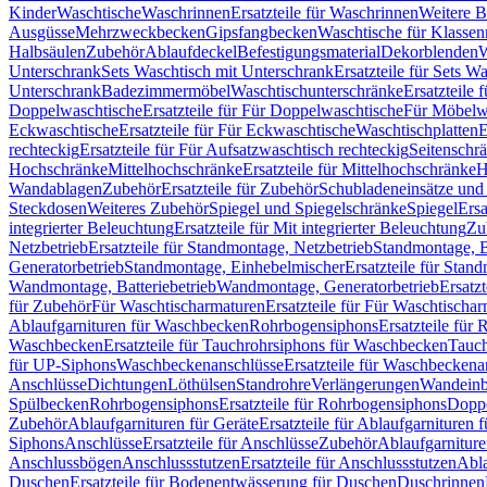
Kinder
Waschtische
Waschrinnen
Ersatzteile für Waschrinnen
Weitere 
Ausgüsse
Mehrzweckbecken
Gipsfangbecken
Waschtische für Klasse
Halbsäulen
Zubehör
Ablaufdeckel
Befestigungsmaterial
Dekorblenden
W
Unterschrank
Sets Waschtisch mit Unterschrank
Ersatzteile für Sets W
Unterschrank
Badezimmermöbel
Waschtischunterschränke
Ersatzteile 
Doppelwaschtische
Ersatzteile für Für Doppelwaschtische
Für Möbelw
Eckwaschtische
Ersatzteile für Für Eckwaschtische
Waschtischplatten
E
rechteckig
Ersatzteile für Für Aufsatzwaschtisch rechteckig
Seitenschr
Hochschränke
Mittelhochschränke
Ersatzteile für Mittelhochschränke
H
Wandablagen
Zubehör
Ersatzteile für Zubehör
Schubladeneinsätze un
Steckdosen
Weiteres Zubehör
Spiegel und Spiegelschränke
Spiegel
Ersa
integrierter Beleuchtung
Ersatzteile für Mit integrierter Beleuchtung
Zu
Netzbetrieb
Ersatzteile für Standmontage, Netzbetrieb
Standmontage, Ba
Generatorbetrieb
Standmontage, Einhebelmischer
Ersatzteile für Stan
Wandmontage, Batteriebetrieb
Wandmontage, Generatorbetrieb
Ersatz
für Zubehör
Für Waschtischarmaturen
Ersatzteile für Für Waschtischa
Ablaufgarnituren für Waschbecken
Rohrbogensiphons
Ersatzteile für
Waschbecken
Ersatzteile für Tauchrohrsiphons für Waschbecken
Tauch
für UP-Siphons
Waschbeckenanschlüsse
Ersatzteile für Waschbeckena
Anschlüsse
Dichtungen
Löthülsen
Standrohre
Verlängerungen
Wandeinb
Spülbecken
Rohrbogensiphons
Ersatzteile für Rohrbogensiphons
Dopp
Zubehör
Ablaufgarnituren für Geräte
Ersatzteile für Ablaufgarnituren 
Siphons
Anschlüsse
Ersatzteile für Anschlüsse
Zubehör
Ablaufgarnitur
Anschlussbögen
Anschlussstutzen
Ersatzteile für Anschlussstutzen
Abla
Duschen
Ersatzteile für Bodenentwässerung für Duschen
Duschrinnen