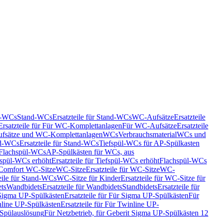
nd-WCs
Stand-WCs
Ersatzteile für Stand-WCs
WC-Aufsätze
Ersatzteile
Ersatzteile für Für WC-Komplettanlagen
Für WC-Aufsätze
Ersatzteile
fsätze und WC-Komplettanlagen
WCs
Verbrauchsmaterial
WCs und
d-WCs
Ersatzteile für Stand-WCs
Tiefspül-WCs für AP-Spülkasten
r Flachspül-WCs
AP-Spülkästen für WCs, aus
fspül-WCs erhöht
Ersatzteile für Tiefspül-WCs erhöht
Flachspül-WCs
r Comfort WC-Sitze
WC-Sitze
Ersatzteile für WC-Sitze
WC-
eile für Stand-WCs
WC-Sitze für Kinder
Ersatzteile für WC-Sitze für
ts
Wandbidets
Ersatzteile für Wandbidets
Standbidets
Ersatzteile für
Sigma UP-Spülkästen
Ersatzteile für Für Sigma UP-Spülkästen
Für
line UP-Spülkästen
Ersatzteile für Für Twinline UP-
 Spülauslösung
Für Netzbetrieb, für Geberit Sigma UP-Spülkästen 12