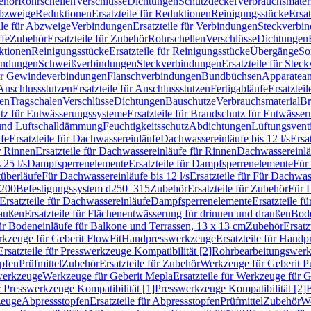
ehör
Rohrschellen
Verschlüsse
Dichtungen
Schutzdeckel
Verbrauchsmater
Abzweige
Reduktionen
Ersatzteile für Reduktionen
Reinigungsstücke
Ersat
ile für Abzweige
Verbindungen
Ersatzteile für Verbindungen
Steckverbi
ffe
Zubehör
Ersatzteile für Zubehör
Rohrschellen
Verschlüsse
Dichtungen
ktionen
Reinigungsstücke
Ersatzteile für Reinigungsstücke
Übergänge
So
bindungen
Schweißverbindungen
Steckverbindungen
Ersatzteile für Ste
für Gewindeverbindungen
Flanschverbindungen
Bundbüchsen
Apparatean
Anschlussstutzen
Ersatzteile für Anschlussstutzen
Fertigabläufe
Ersatzteil
len
Tragschalen
Verschlüsse
Dichtungen
Bauschutze
Verbrauchsmaterial
Br
tz für Entwässerungssysteme
Ersatzteile für Brandschutz für Entwässe
und Luftschalldämmung
Feuchtigkeitsschutz
Abdichtungen
Lüftungsvent
fe
Ersatzteile für Dachwassereinläufe
Dachwassereinläufe bis 12 l/s
Ersa
r Rinnen
Ersatzteile für Dachwassereinläufe für Rinnen
Dachwassereinläu
 25 l/s
Dampfsperrenelemente
Ersatzteile für Dampfsperrenelemente
Für 
tüberläufe
Für Dachwassereinläufe bis 12 l/s
Ersatzteile für Für Dachwass
–200
Befestigungssystem d250–315
Zubehör
Ersatzteile für Zubehör
Für 
Ersatzteile für Dachwassereinläufe
Dampfsperrenelemente
Ersatzteile 
raußen
Ersatzteile für Flächenentwässerung für drinnen und draußen
Bode
für Bodeneinläufe für Balkone und Terrassen, 13 x 13 cm
Zubehör
Ersatz
erkzeuge für Geberit FlowFit
Handpresswerkzeuge
Ersatzteile für Hand
Ersatzteile für Presswerkzeuge Kompatibilität [2]
Rohrbearbeitungswer
opfen
Prüfmittel
Zubehör
Ersatzteile für Zubehör
Werkzeuge für Geberit P
swerkzeuge
Werkzeuge für Geberit Mepla
Ersatzteile für Werkzeuge für 
ür Presswerkzeuge Kompatibilität [1]
Presswerkzeuge Kompatibilität [2]
E
zeuge
Abpressstopfen
Ersatzteile für Abpressstopfen
Prüfmittel
Zubehör
We