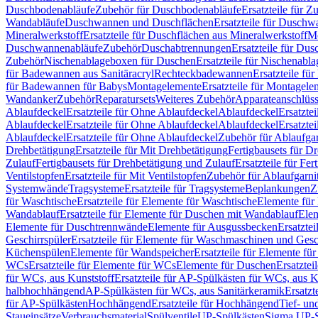
Duschbodenabläufe
Zubehör für Duschbodenabläufe
Ersatzteile für 
Wandabläufe
Duschwannen und Duschflächen
Ersatzteile für Dusch
Mineralwerkstoff
Ersatzteile für Duschflächen aus Mineralwerkstoff
Mo
Duschwannenabläufe
Zubehör
Duschabtrennungen
Ersatzteile für Du
Zubehör
Nischenablageboxen für Duschen
Ersatzteile für Nischenab
für Badewannen aus Sanitäracryl
Rechteckbadewannen
Ersatzteile f
für Badewannen für Babys
Montagelemente
Ersatzteile für Montagele
Wandanker
Zubehör
Reparatursets
Weiteres Zubehör
Apparateanschlüs
Ablaufdeckel
Ersatzteile für Ohne Ablaufdeckel
Ablaufdeckel
Ersatzte
Ablaufdeckel
Ersatzteile für Ohne Ablaufdeckel
Ablaufdeckel
Ersatzte
Ablaufdeckel
Ersatzteile für Ohne Ablaufdeckel
Zubehör für Ablaufga
Drehbetätigung
Ersatzteile für Mit Drehbetätigung
Fertigbausets für D
Zulauf
Fertigbausets für Drehbetätigung und Zulauf
Ersatzteile für Fe
Ventilstopfen
Ersatzteile für Mit Ventilstopfen
Zubehör für Ablaufgarn
Systemwände
Tragsysteme
Ersatzteile für Tragsysteme
Beplankungen
Z
für Waschtische
Ersatzteile für Elemente für Waschtische
Elemente für 
Wandablauf
Ersatzteile für Elemente für Duschen mit Wandablauf
Ele
Elemente für Duschtrennwände
Elemente für Ausgussbecken
Ersatzte
Geschirrspüler
Ersatzteile für Elemente für Waschmaschinen und Gesc
Küchenspülen
Elemente für Wandspeicher
Ersatzteile für Elemente fü
WCs
Ersatzteile für Elemente für WCs
Elemente für Duschen
Ersatztei
für WCs, aus Kunststoff
Ersatzteile für AP-Spülkästen für WCs, aus K
halbhochhängend
AP-Spülkästen für WCs, aus Sanitärkeramik
Ersatzt
für AP-Spülkästen
Hochhängend
Ersatzteile für Hochhängend
Tief- u
Staueinsätze
Verbrauchsmaterial
Spülventile
UP-Spülkästen
Sigma UP-S