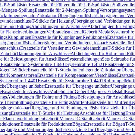
r UP-Spülkästen
Ersatzteile für Füllventile für UP-Spülkästen
Spülventile
-Mengen-Spülung
Ersatzteile für 2-Mengen-Spülung
Versorgungssyste
ücke
Innenliegende Zirkulation
Übergänge unlösbar
Übergänge und Verb
Gewindeanschluss
T-Stücke für Heizung
Übergänge und Verbindungen fü
hre und Fittings
Abdichtungen für Anschlüsse
Abdichtungen für Fitting
für Flanschverbindungen
Verbrauchsmaterial
Geberit Mepla
Systemrohr
tings
Kupplungen
Ersatzteile für Kupplungen
Reduktionen
Ersatzteile fü
Übergänge unlösbar
Übergänge und Verbindungen, lösbar
Ersatzteile fü
deanschluss
Ersatzteile für Verteiler mit Gewindeanschluss
T-Stücke für 
r Zubehör
Dämmungen für Anschlüsse
Abdichtungen für Rohre und Fitti
ile für Befestigungen für Anschlüsse
Systemdichtungen
Sets Schraube fü
1
Ersatzteile für Systemrohre 1.4401
Systemrohre 1.4521
Ersatzteile für
 Bögen
T-Stücke
Ersatzteile für T-Stücke
Innenliegende Zirkulation
Übergä
sbar
Kompensatoren
Ersatzteile für Kompensatoren
Verschlüsse
Ersatztei
Systemrohre 1.4401
Ersatzteile für Systemrohre 1.4401
Rohrnippel
Muff
ücke
Übergänge unlösbar
Ersatzteile für Übergänge unlösbar
Übergänge u
e
Ersatzteile für Anschlüsse
Zubehör für Geberit Mapress Edelstahl
Ersat
ings
Abdichtungen für Rohre und Fittings
Befestigungen für Anschlüsse
re Therm
Fittings
Ersatzteile für Fittings
Muffen
Ersatzteile für Muffen
Re
ergänge unlösbar
Übergänge und Verbindungen, lösbar
Ersatzteile für Ü
eizung
Ersatzteile für T-Stücke für Heizung
Anschlüsse für Heizung
Ersat
ür Flanschverbindungen
Geberit Mapress C-Stahl
Geberit Mapress C-Sta
eduktionen
Ersatzteile für Reduktionen
Bögen
Ersatzteile für Bögen
T-St
ergänge und Verbindungen, lösbar
Ersatzteile für Übergänge und Verb
eizung
Ersatzteile für T-Stücke für Heizung
Anschlüsse für Heizung
Ersat