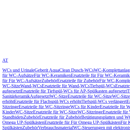
AT
WCs und Urinale
Geberit AquaClean Dusch-WCs
WC-Komplettanlag
für WC-Aufsätze
Für WC-Keramiken
Ersatzteile für Für WC-Kerami
für Für WC-Aufsätze
Zubehör
Ersatzteile für Zubehör
Für WC-Komplet
WC-Sitze
Wand-WCs
Ersatzteile für Wand-WCs
Tiefspül-WCs
Ersatzt
aufgesetzt
Ersatzteile für Tiefspül-WCs für AP-Spülkasten aufgesetzt
T
Sanitärkeramik
Aufgesetzt
WC-Sitze
Ersatzteile für WC-Sitze
WC-Sitze
erhöht
Ersatzteile für Flachspül-WCs erhöht
Tiefspül-WCs verlängert
E
Sitzringe
Ersatzteile für WC-Sitzringe
WCs für Kinder
Ersatzteile für 
Kinder
WC-Sitze
Ersatzteile für WC-Sitze
WC-Sitzringe
Ersatzteile fü
Standbidets
Zubehör
Ersatzteile für Zubehör
Betätigungsplatten und W
Omega UP-Spülkästen
Ersatzteile für Für Omega UP-Spülkästen
Für 
Spülkästen
Zubehör
Verbrauchsmaterial
WC-Steuerungen mit elektroni