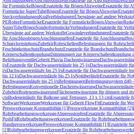
Anschlussbögen
Anschlussstutzen
Ersatzteile für Anschlussstutzen
Zub
für Formstücke
Bögen
Ersatzteile für Bögen
Abzweige
Ersatzteile für 
Formstücke SuperTube
Bögen
Ersatzteile für Bögen
Abzweige
Ersatzte
Steckverbindungen
Krallverbindungen
Übergänge auf andere Werksto
PE
Rohre
Formstücke
Ersatzteile für Formstücke
Bögen
Abzweige
Redu
SuperTube
Bögen
Sonderformstücke
Verbindungen
Ersatzteile für Ver
Übergänge auf andere Werkstoffe
Gewindeverbindungen
Ersatzteile 
für Anschlussbögen
Anschlussmuffen
Ersatzteile für Anschlussmuffen
Schneckensiphons
Zubehör
Rohrschellen
Befestigungen für Rohrschel
Feuchtigkeitsschutz
Brandschutz
Ersatzteile für Brandschutz
Brandschu
Körperschallentkopplung
Dämmungen zur Körperschallentkopplung 
Belüftungsventile
Geberit Pluvia Dachentwässerung
Dachwassereinläu
l/s
Ersatzteile für Dachwassereinläufe bis 25 l/s
Dachwassereinläufe fü
l/s
Dachwassereinläufe bis 25 l/s
Ersatzteile für Dachwassereinläufe bis
bis 12 l/s
Dachwassereinläufe bis 25 l/s
Notüberläufe
Ersatzteile für No
Dachwassereinläufe bis 25 l/s
Befestigungen
Befestigungssystem d40
Befestigungen
Konventionelle Dachentwässerung
Dachwassereinläufe
Zubehör
Bodenentwässerung
Flächenentwässerung für drinnen und d
cm
Bodeneinläufe für Balkone und Terrassen, 13 x 13 cm
Ersatzteile 
Software
Werkzeuge
Werkzeuge für Geberit FlowFit
Ersatzteile für W
Presswerkzeuge Kompatibilität [1]
Presswerkzeuge Kompatibilität [2]
Rohrbearbeitungswerkzeuge
Abpressstopfen
Ersatzteile für Abpressst
PushFit
Rohrbearbeitungswerkzeuge
Ersatzteile für Rohrbearbeitung
Handpresswerkzeuge
Presswerkzeuge Kompatibilität [1]
Ersatzteile f
[2]
Rohrbearbeitungswerkzeuge
Ersatzteile für Rohrbearbeitungswerk