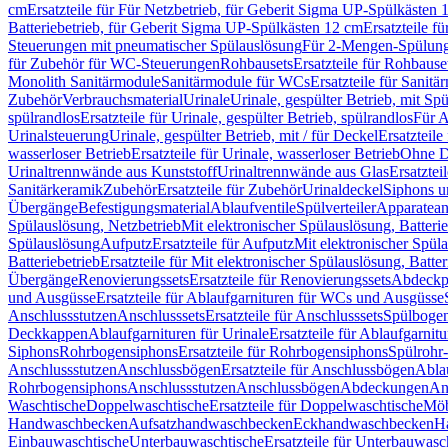
cm
Ersatzteile für Für Netzbetrieb, für Geberit Sigma UP-Spülkästen 
Batteriebetrieb, für Geberit Sigma UP-Spülkästen 12 cm
Ersatzteile f
Steuerungen mit pneumatischer Spülauslösung
Für 2-Mengen-Spülun
für Zubehör für WC-Steuerungen
Rohbausets
Ersatzteile für Rohbause
Monolith Sanitärmodule
Sanitärmodule für WCs
Ersatzteile für Sanit
Zubehör
Verbrauchsmaterial
Urinale
Urinale, gespülter Betrieb, mit Sp
spülrandlos
Ersatzteile für Urinale, gespülter Betrieb, spülrandlos
Für A
Urinalsteuerung
Urinale, gespülter Betrieb, mit / für Deckel
Ersatzteile
wasserloser Betrieb
Ersatzteile für Urinale, wasserloser Betrieb
Ohne D
Urinaltrennwände aus Kunststoff
Urinaltrennwände aus Glas
Ersatztei
Sanitärkeramik
Zubehör
Ersatzteile für Zubehör
Urinaldeckel
Siphons u
Übergänge
Befestigungsmaterial
Ablaufventile
Spülverteiler
Apparatean
Spülauslösung, Netzbetrieb
Mit elektronischer Spülauslösung, Batterie
Spülauslösung
Aufputz
Ersatzteile für Aufputz
Mit elektronischer Spül
Batteriebetrieb
Ersatzteile für Mit elektronischer Spülauslösung, Batter
Übergänge
Renovierungssets
Ersatzteile für Renovierungssets
Abdeckpl
und Ausgüsse
Ersatzteile für Ablaufgarnituren für WCs und Ausgüsse
Anschlussstutzen
Anschlusssets
Ersatzteile für Anschlusssets
Spülbogen
Deckkappen
Ablaufgarnituren für Urinale
Ersatzteile für Ablaufgarnitu
Siphons
Rohrbogensiphons
Ersatzteile für Rohrbogensiphons
Spülrohr
Anschlussstutzen
Anschlussbögen
Ersatzteile für Anschlussbögen
Ablau
Rohrbogensiphons
Anschlussstutzen
Anschlussbögen
Abdeckungen
An
Waschtische
Doppelwaschtische
Ersatzteile für Doppelwaschtische
Möb
Handwaschbecken
Aufsatzhandwaschbecken
Eckhandwaschbecken
H
Einbauwaschtische
Unterbauwaschtische
Ersatzteile für Unterbauwasc