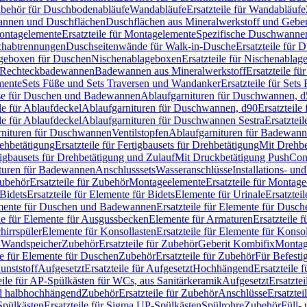
Zubehör für Duschbodenabläufe
Wandabläufe
Ersatzteile für Wandabläufe
wannen und Duschflächen
Duschflächen aus Mineralwerkstoff und Geberi
ntagelemente
Ersatzteile für Montagelemente
Spezifische Duschwanne
schabtrennungen
Duschseitenwände für Walk-in-Dusche
Ersatzteile für
lageboxen für Duschen
Nischenablageboxen
Ersatzteile für Nischenabla
ür Rechteckbadewannen
Badewannen aus Mineralwerkstoff
Ersatzteile f
mente
Sets Füße und Sets Traversen und Wandanker
Ersatzteile für Set
se für Duschen und Badewannen
Ablaufgarnituren für Duschwannen, 
ile für Ablaufdeckel
Ablaufgarnituren für Duschwannen, d90
Ersatzteil
ile für Ablaufdeckel
Ablaufgarnituren für Duschwannen Sestra
Ersatztei
rnituren für Duschwannen
Ventilstopfen
Ablaufgarnituren für Badewann
rehbetätigung
Ersatzteile für Fertigbausets für Drehbetätigung
Mit Drehbe
rtigbausets für Drehbetätigung und Zulauf
Mit Druckbetätigung PushCon
ituren für Badewannen
Anschlusssets
Wasseranschlüsse
Installations- un
ubehör
Ersatzteile für Zubehör
Montageelemente
Ersatzteile für Montag
Bidets
Ersatzteile für Elemente für Bidets
Elemente für Urinale
Ersatztei
mente für Duschen und Badewannen
Ersatzteile für Elemente für Dus
ile für Elemente für Ausgussbecken
Elemente für Armaturen
Ersatzteile 
hirrspüler
Elemente für Konsollasten
Ersatzteile für Elemente für Konso
r Wandspeicher
Zubehör
Ersatzteile für Zubehör
Geberit Kombifix
Montag
le für Elemente für Duschen
Zubehör
Ersatzteile für Zubehör
Für Befesti
unststoff
Aufgesetzt
Ersatzteile für Aufgesetzt
Hochhängend
Ersatzteile
eile für AP-Spülkästen für WCs, aus Sanitärkeramik
Aufgesetzt
Ersatztei
nd halbhochhängend
Zubehör
Ersatzteile für Zubehör
Anschlüsse
Ersatztei
pülkästen
Ersatzteile für Sigma UP-Spülkästen
Spülrohre
Zubehör
Füll- 