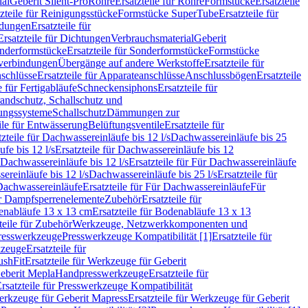
ial
Geberit Silent-Pro
Rohre
Ersatzteile für Rohre
Formstücke
Ersatzteile
zteile für Reinigungsstücke
Formstücke SuperTube
Ersatzteile für
ndungen
Ersatzteile für
Ersatzteile für Dichtungen
Verbrauchsmaterial
Geberit
nderformstücke
Ersatzteile für Sonderformstücke
Formstücke
ckverbindungen
Übergänge auf andere Werkstoffe
Ersatzteile für
schlüsse
Ersatzteile für Apparateanschlüsse
Anschlussbögen
Ersatzteile
e für Fertigabläufe
Schneckensiphons
Ersatzteile für
andschutz, Schallschutz und
rungssysteme
Schallschutz
Dämmungen zur
ile für Entwässerung
Belüftungsventile
Ersatzteile für
tzteile für Dachwassereinläufe bis 12 l/s
Dachwassereinläufe bis 25
fe bis 12 l/s
Ersatzteile für Dachwassereinläufe bis 12
Dachwassereinläufe bis 12 l/s
Ersatzteile für Für Dachwassereinläufe
ereinläufe bis 12 l/s
Dachwassereinläufe bis 25 l/s
Ersatzteile für
Dachwassereinläufe
Ersatzteile für Für Dachwassereinläufe
Für
für Dampfsperrenelemente
Zubehör
Ersatzteile für
nabläufe 13 x 13 cm
Ersatzteile für Bodenabläufe 13 x 13
teile für Zubehör
Werkzeuge, Netzwerkkomponenten und
presswerkzeuge
Presswerkzeuge Kompatibilität [1]
Ersatzteile für
kzeuge
Ersatzteile für
ushFit
Ersatzteile für Werkzeuge für Geberit
Geberit Mepla
Handpresswerkzeuge
Ersatzteile für
rsatzteile für Presswerkzeuge Kompatibilität
rkzeuge für Geberit Mapress
Ersatzteile für Werkzeuge für Geberit