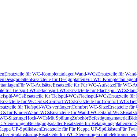
en
Ersatzteile für WC-Komplettanlagen
Wand-WCs
Ersatzteile für Wa
ken
Designplatten
Ersatzteile für Designplatten
Für WC-Komplettanlagen
tanlagen
Für WC-Aufsätze
Ersatzteile für Für WC-Aufsätze
Für WC-Au
eile für Tiefspül-WCs
Flachspül-WCs
Ersatzteile für Flachspül-WCs
Stan
iefspül-WCs
Ersatzteile für Tiefspül-WCs
Flachspül-WCs
Ersatzteile fü
Ersatzteile für WC-Sitze
Comfort WCs
Ersatzteile für Comfort WCs
Tie
rsatzteile für Tiefspül-WCs verlängert
Comfort WC-Sitze
Ersatzteile fü
WCs für Kinder
Wand-WCs
Ersatzteile für Wand-WCs
Stand-WCs
Ersatzt
r WC-Sitzringe
Hock-WCs
Mit Spülung
Zubehör
Befestigungsmaterial
Bide
C-Steuerungen
Betätigungsplatten
Ersatzteile für Betätigungsplatten
Für 
Kappa UP-Spülkästen
Ersatzteile für Für Kappa UP-Spülkästen
Für Twin
scher Spülauslösung
Ersatzteile für WC-Steuerungen mit elektronischer