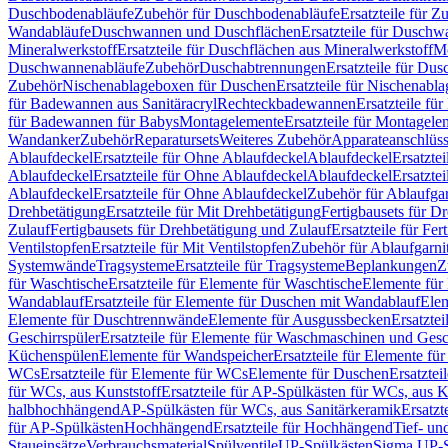
Duschbodenabläufe
Zubehör für Duschbodenabläufe
Ersatzteile für 
Wandabläufe
Duschwannen und Duschflächen
Ersatzteile für Dusch
Mineralwerkstoff
Ersatzteile für Duschflächen aus Mineralwerkstoff
Mo
Duschwannenabläufe
Zubehör
Duschabtrennungen
Ersatzteile für Du
Zubehör
Nischenablageboxen für Duschen
Ersatzteile für Nischenab
für Badewannen aus Sanitäracryl
Rechteckbadewannen
Ersatzteile f
für Badewannen für Babys
Montagelemente
Ersatzteile für Montagele
Wandanker
Zubehör
Reparatursets
Weiteres Zubehör
Apparateanschlüs
Ablaufdeckel
Ersatzteile für Ohne Ablaufdeckel
Ablaufdeckel
Ersatzte
Ablaufdeckel
Ersatzteile für Ohne Ablaufdeckel
Ablaufdeckel
Ersatzte
Ablaufdeckel
Ersatzteile für Ohne Ablaufdeckel
Zubehör für Ablaufga
Drehbetätigung
Ersatzteile für Mit Drehbetätigung
Fertigbausets für D
Zulauf
Fertigbausets für Drehbetätigung und Zulauf
Ersatzteile für Fe
Ventilstopfen
Ersatzteile für Mit Ventilstopfen
Zubehör für Ablaufgarn
Systemwände
Tragsysteme
Ersatzteile für Tragsysteme
Beplankungen
Z
für Waschtische
Ersatzteile für Elemente für Waschtische
Elemente für 
Wandablauf
Ersatzteile für Elemente für Duschen mit Wandablauf
Ele
Elemente für Duschtrennwände
Elemente für Ausgussbecken
Ersatzte
Geschirrspüler
Ersatzteile für Elemente für Waschmaschinen und Gesc
Küchenspülen
Elemente für Wandspeicher
Ersatzteile für Elemente fü
WCs
Ersatzteile für Elemente für WCs
Elemente für Duschen
Ersatztei
für WCs, aus Kunststoff
Ersatzteile für AP-Spülkästen für WCs, aus K
halbhochhängend
AP-Spülkästen für WCs, aus Sanitärkeramik
Ersatzt
für AP-Spülkästen
Hochhängend
Ersatzteile für Hochhängend
Tief- u
Staueinsätze
Verbrauchsmaterial
Spülventile
UP-Spülkästen
Sigma UP-S