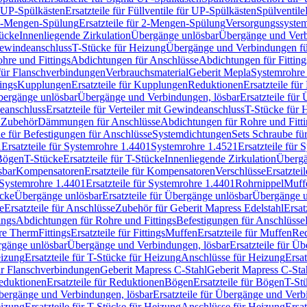
r UP-Spülkästen
Ersatzteile für Füllventile für UP-Spülkästen
Spülventile
-Mengen-Spülung
Ersatzteile für 2-Mengen-Spülung
Versorgungssyste
ücke
Innenliegende Zirkulation
Übergänge unlösbar
Übergänge und Verb
Gewindeanschluss
T-Stücke für Heizung
Übergänge und Verbindungen fü
hre und Fittings
Abdichtungen für Anschlüsse
Abdichtungen für Fitting
für Flanschverbindungen
Verbrauchsmaterial
Geberit Mepla
Systemrohr
tings
Kupplungen
Ersatzteile für Kupplungen
Reduktionen
Ersatzteile fü
Übergänge unlösbar
Übergänge und Verbindungen, lösbar
Ersatzteile fü
deanschluss
Ersatzteile für Verteiler mit Gewindeanschluss
T-Stücke für 
r Zubehör
Dämmungen für Anschlüsse
Abdichtungen für Rohre und Fitti
ile für Befestigungen für Anschlüsse
Systemdichtungen
Sets Schraube fü
1
Ersatzteile für Systemrohre 1.4401
Systemrohre 1.4521
Ersatzteile für
 Bögen
T-Stücke
Ersatzteile für T-Stücke
Innenliegende Zirkulation
Übergä
sbar
Kompensatoren
Ersatzteile für Kompensatoren
Verschlüsse
Ersatztei
Systemrohre 1.4401
Ersatzteile für Systemrohre 1.4401
Rohrnippel
Muff
ücke
Übergänge unlösbar
Ersatzteile für Übergänge unlösbar
Übergänge u
e
Ersatzteile für Anschlüsse
Zubehör für Geberit Mapress Edelstahl
Ersat
ings
Abdichtungen für Rohre und Fittings
Befestigungen für Anschlüsse
re Therm
Fittings
Ersatzteile für Fittings
Muffen
Ersatzteile für Muffen
Re
ergänge unlösbar
Übergänge und Verbindungen, lösbar
Ersatzteile für Ü
eizung
Ersatzteile für T-Stücke für Heizung
Anschlüsse für Heizung
Ersat
ür Flanschverbindungen
Geberit Mapress C-Stahl
Geberit Mapress C-Sta
eduktionen
Ersatzteile für Reduktionen
Bögen
Ersatzteile für Bögen
T-St
ergänge und Verbindungen, lösbar
Ersatzteile für Übergänge und Verb
eizung
Ersatzteile für T-Stücke für Heizung
Anschlüsse für Heizung
Ersat