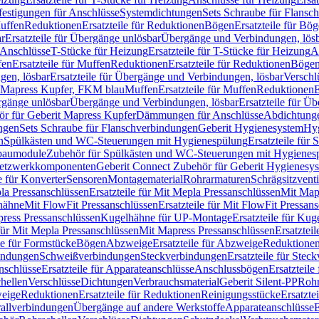
festigungen für Anschlüsse
Systemdichtungen
Sets Schraube für Flansc
Muffen
Reduktionen
Ersatzteile für Reduktionen
Bögen
Ersatzteile für Bö
r
Ersatzteile für Übergänge unlösbar
Übergänge und Verbindungen, lös
r Anschlüsse
T-Stücke für Heizung
Ersatzteile für T-Stücke für Heizung
A
fen
Ersatzteile für Muffen
Reduktionen
Ersatzteile für Reduktionen
Böge
gen, lösbar
Ersatzteile für Übergänge und Verbindungen, lösbar
Verschl
it Mapress Kupfer, FKM blau
Muffen
Ersatzteile für Muffen
Reduktionen
E
ergänge unlösbar
Übergänge und Verbindungen, lösbar
Ersatzteile für Ü
hör für Geberit Mapress Kupfer
Dämmungen für Anschlüsse
Abdichtunge
ngen
Sets Schraube für Flanschverbindungen
Geberit Hygienesystem
Hyg
n
Spülkästen und WC-Steuerungen mit Hygienespülung
Ersatzteile fü
nbaumodule
Zubehör für Spülkästen und WC-Steuerungen mit Hygienes
etzwerkkomponenten
Geberit Connect Zubehör für Geberit Hygienesy
e für Konverter
Sensoren
Montagematerial
Rohrarmaturen
Schrägsitzventi
la Pressanschlüssen
Ersatzteile für Mit Mepla Pressanschlüssen
Mit Map
lhähne
Mit FlowFit Pressanschlüssen
Ersatzteile für Mit FlowFit Pressan
press Pressanschlüssen
Kugelhähne für UP-Montage
Ersatzteile für Ku
 für Mit Mepla Pressanschlüssen
Mit Mapress Pressanschlüssen
Ersatztei
le für Formstücke
Bögen
Abzweige
Ersatzteile für Abzweige
Reduktione
bindungen
Schweißverbindungen
Steckverbindungen
Ersatzteile für Ste
nschlüsse
Ersatzteile für Apparateanschlüsse
Anschlussbögen
Ersatzteil
hellen
Verschlüsse
Dichtungen
Verbrauchsmaterial
Geberit Silent-PP
Roh
weige
Reduktionen
Ersatzteile für Reduktionen
Reinigungsstücke
Ersatzte
allverbindungen
Übergänge auf andere Werkstoffe
Apparateanschlüsse
E