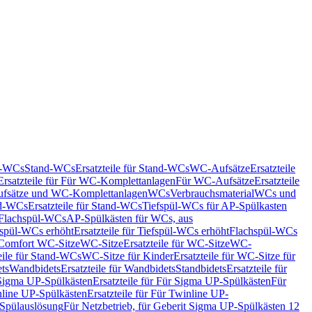
nd-WCs
Stand-WCs
Ersatzteile für Stand-WCs
WC-Aufsätze
Ersatzteile
Ersatzteile für Für WC-Komplettanlagen
Für WC-Aufsätze
Ersatzteile
fsätze und WC-Komplettanlagen
WCs
Verbrauchsmaterial
WCs und
d-WCs
Ersatzteile für Stand-WCs
Tiefspül-WCs für AP-Spülkasten
r Flachspül-WCs
AP-Spülkästen für WCs, aus
fspül-WCs erhöht
Ersatzteile für Tiefspül-WCs erhöht
Flachspül-WCs
r Comfort WC-Sitze
WC-Sitze
Ersatzteile für WC-Sitze
WC-
eile für Stand-WCs
WC-Sitze für Kinder
Ersatzteile für WC-Sitze für
ts
Wandbidets
Ersatzteile für Wandbidets
Standbidets
Ersatzteile für
Sigma UP-Spülkästen
Ersatzteile für Für Sigma UP-Spülkästen
Für
line UP-Spülkästen
Ersatzteile für Für Twinline UP-
 Spülauslösung
Für Netzbetrieb, für Geberit Sigma UP-Spülkästen 12