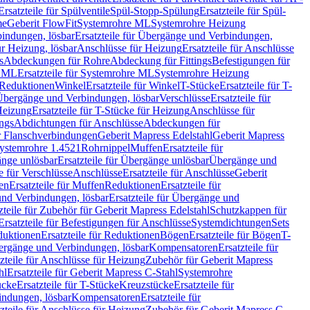
Ersatzteile für Spülventile
Spül-Stopp-Spülung
Ersatzteile für Spül-
me
Geberit FlowFit
Systemrohre ML
Systemrohre Heizung
indungen, lösbar
Ersatzteile für Übergänge und Verbindungen,
r Heizung, lösbar
Anschlüsse für Heizung
Ersatzteile für Anschlüsse
s
Abdeckungen für Rohre
Abdeckung für Fittings
Befestigungen für
e ML
Ersatzteile für Systemrohre ML
Systemrohre Heizung
r Reduktionen
Winkel
Ersatzteile für Winkel
T-Stücke
Ersatzteile für T-
r Übergänge und Verbindungen, lösbar
Verschlüsse
Ersatzteile für
Heizung
Ersatzteile für T-Stücke für Heizung
Anschlüsse für
ngs
Abdichtungen für Anschlüsse
Abdeckungen für
r Flanschverbindungen
Geberit Mapress Edelstahl
Geberit Mapress
 Systemrohre 1.4521
Rohrnippel
Muffen
Ersatzteile für
nge unlösbar
Ersatzteile für Übergänge unlösbar
Übergänge und
le für Verschlüsse
Anschlüsse
Ersatzteile für Anschlüsse
Geberit
en
Ersatzteile für Muffen
Reduktionen
Ersatzteile für
nd Verbindungen, lösbar
Ersatzteile für Übergänge und
zteile für Zubehör für Geberit Mapress Edelstahl
Schutzkappen für
Ersatzteile für Befestigungen für Anschlüsse
Systemdichtungen
Sets
duktionen
Ersatzteile für Reduktionen
Bögen
Ersatzteile für Bögen
T-
bergänge und Verbindungen, lösbar
Kompensatoren
Ersatzteile für
zteile für Anschlüsse für Heizung
Zubehör für Geberit Mapress
hl
Ersatzteile für Geberit Mapress C-Stahl
Systemrohre
ücke
Ersatzteile für T-Stücke
Kreuzstücke
Ersatzteile für
indungen, lösbar
Kompensatoren
Ersatzteile für
zteile für Anschlüsse für Heizung
Zubehör für Geberit Mapress C-