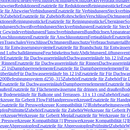
ehör
Rohrschellen
Verschlüsse
Dichtungen
Schutzdeckel
Verbrauchsmater
Abzweige
Reduktionen
Ersatzteile für Reduktionen
Reinigungsstücke
Ersat
ile für Abzweige
Verbindungen
Ersatzteile für Verbindungen
Steckverbi
ffe
Zubehör
Ersatzteile für Zubehör
Rohrschellen
Verschlüsse
Dichtungen
ktionen
Reinigungsstücke
Ersatzteile für Reinigungsstücke
Übergänge
So
bindungen
Schweißverbindungen
Steckverbindungen
Ersatzteile für Ste
für Gewindeverbindungen
Flanschverbindungen
Bundbüchsen
Apparatean
Anschlussstutzen
Ersatzteile für Anschlussstutzen
Fertigabläufe
Ersatzteil
len
Tragschalen
Verschlüsse
Dichtungen
Bauschutze
Verbrauchsmaterial
Br
tz für Entwässerungssysteme
Ersatzteile für Brandschutz für Entwässe
und Luftschalldämmung
Feuchtigkeitsschutz
Abdichtungen
Lüftungsvent
fe
Ersatzteile für Dachwassereinläufe
Dachwassereinläufe bis 12 l/s
Ersa
r Rinnen
Ersatzteile für Dachwassereinläufe für Rinnen
Dachwassereinläu
 25 l/s
Dampfsperrenelemente
Ersatzteile für Dampfsperrenelemente
Für 
tüberläufe
Für Dachwassereinläufe bis 12 l/s
Ersatzteile für Für Dachwass
–200
Befestigungssystem d250–315
Zubehör
Ersatzteile für Zubehör
Für 
Ersatzteile für Dachwassereinläufe
Dampfsperrenelemente
Ersatzteile 
raußen
Ersatzteile für Flächenentwässerung für drinnen und draußen
Bode
für Bodeneinläufe für Balkone und Terrassen, 13 x 13 cm
Zubehör
Ersatz
erkzeuge für Geberit FlowFit
Handpresswerkzeuge
Ersatzteile für Hand
Ersatzteile für Presswerkzeuge Kompatibilität [2]
Rohrbearbeitungswer
opfen
Prüfmittel
Zubehör
Ersatzteile für Zubehör
Werkzeuge für Geberit P
swerkzeuge
Werkzeuge für Geberit Mepla
Ersatzteile für Werkzeuge für 
ür Presswerkzeuge Kompatibilität [1]
Presswerkzeuge Kompatibilität [2]
E
zeuge
Abpressstopfen
Ersatzteile für Abpressstopfen
Prüfmittel
Zubehör
We