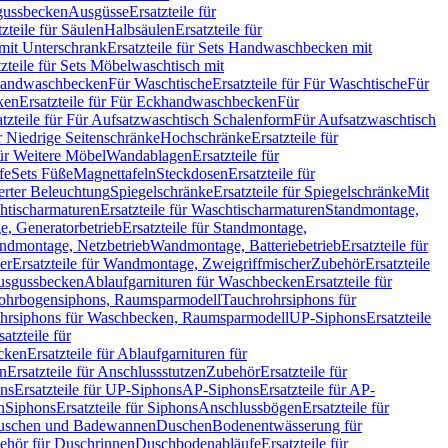
sgussbecken
Ausgüsse
Ersatzteile für
tzteile für Säulen
Halbsäulen
Ersatzteile für
mit Unterschrank
Ersatzteile für Sets Handwaschbecken mit
tzteile für Sets Möbelwaschtisch mit
 Handwaschbecken
Für Waschtische
Ersatzteile für Für Waschtische
Für
ken
Ersatzteile für Für Eckhandwaschbecken
Für
atzteile für Für Aufsatzwaschtisch Schalenform
Für Aufsatzwaschtisch
ür Niedrige Seitenschränke
Hochschränke
Ersatzteile für
für Weitere Möbel
Wandablagen
Ersatzteile für
fe
Sets Füße
Magnettafeln
Steckdosen
Ersatzteile für
ierter Beleuchtung
Spiegelschränke
Ersatzteile für Spiegelschränke
Mit
htischarmaturen
Ersatzteile für Waschtischarmaturen
Standmontage,
, Generatorbetrieb
Ersatzteile für Standmontage,
andmontage, Netzbetrieb
Wandmontage, Batteriebetrieb
Ersatzteile für
er
Ersatzteile für Wandmontage, Zweigriffmischer
Zubehör
Ersatzteile
Ausgussbecken
Ablaufgarnituren für Waschbecken
Ersatzteile für
 Rohrbogensiphons, Raumsparmodell
Tauchrohrsiphons für
rohrsiphons für Waschbecken, Raumsparmodell
UP-Siphons
Ersatzteile
satzteile für
ecken
Ersatzteile für Ablaufgarnituren für
en
Ersatzteile für Anschlussstutzen
Zubehör
Ersatzteile für
ns
Ersatzteile für UP-Siphons
AP-Siphons
Ersatzteile für AP-
n
Siphons
Ersatzteile für Siphons
Anschlussbögen
Ersatzteile für
uschen und Badewannen
Duschen
Bodenentwässerung für
behör für Duschrinnen
Duschbodenabläufe
Ersatzteile für