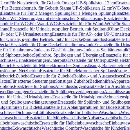
12 cm
Für Netzbetrieb, für Geberit Omega UP-Spülkästen 12 cm
Ersatzt
ür Für Batteriebetrieb, für Geberit Sigma UP-Spülkästen 12 cm
WC-Steue
g
Ersatzteile für Für 2-Mengen-Spülung
Für 1-Mengen-Spülung
Ersatzte
ts
Für WC-Steuerungen mit elektronischer Spülauslösung
Ersatzteile f
ärmodule für WCs
Für Wand-WCs
Ersatzteile für Für Wand-WCs
Für Sta
ülrand
Ersatzteile für Urinale, gespülter Betrieb, mit Spülrand
Ohne Deck
P- oder UP-Urinalsteuerung
Ersatzteile für Für AP- oder UP-Urinalste
 für Urinale, gespülter Betrieb, mit / für Deckel
Spülrandlos
Ersatzteile f
eckel
Ersatzteile für Ohne Deckel
Urinaltrennwände
Ersatzteile für Uri
le für Urinaltrennwände aus Glas
Urinaltrennwände aus Sanitärkeramik
nd Siphonzubehör
Spülrohre, Spülbögen und Übergänge
Ersatzteile fü
schlüsse
Urinalsteuerungen
Unterputz
Ersatzteile für Unterputz
Mit elekt
betrieb
Ersatzteile für Mit elektronischer Spülauslösung, Batteriebetrieb
auslösung, Netzbetrieb
Ersatzteile für Mit elektronischer Spülauslösung,
iebetrieb
Zubehör
Ersatzteile für Zubehör
Rohbau- und Austauschsets
Ers
atten
Für externe Steuerungen
Sonstiges Zubehör
Bedienhilfen
Apparate
Siphons
Ersatzteile für Siphons
Anschlussbögen
Ersatzteile für Anschlu
verlängerungen
Ersatzteile für Spülbogenverlängerungen
Anschlüsse a
ren für Urinale
Urinalsiphons
Ersatzteile für Urinalsiphons
Schneckensip
- und Spülbogenverlängerungen
Ersatzteile für Spülrohr- und Spülbog
fgarnituren für Bidets
Ersatzteile für Ablaufgarnituren für Bidets
Rohrb
schlüsse
Dichtungen
Löthülsen
Ersatzteile für Löthülsen
Waschplatz
Wasc
elwaschtische
Ersatzteile für Möbelwaschtische
Aufsatzwaschtische
Ers
albeinbauwaschtische
Ersatzteile für Halbeinbauwaschtische
Einbauwasc
htische
Eckwaschtische
Waschtische Comfort
Waschtische für Kinder
Ers