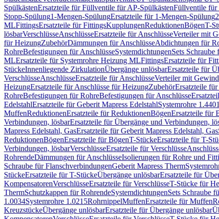
Spülkästen
Ersatzteile für Füllventile für AP-Spülkästen
Füllventile fü
Stopp-Spülung
1-Mengen-Spülung
Ersatzteile für 1-Mengen-Spülung
2
ML
Fittings
Ersatzteile für Fittings
Kupplungen
Reduktionen
Bögen
T-St
lösbar
Verschlüsse
Anschlüsse
Ersatzteile für Anschlüsse
Verteiler mit 
für Heizung
Zubehör
Dämmungen für Anschlüsse
Abdichtungen für Ro
Rohre
Befestigungen für Anschlüsse
Systemdichtungen
Sets Schraube 
ML
Ersatzteile für Systemrohre Heizung ML
Fittings
Ersatzteile für Fit
Stücke
Innenliegende Zirkulation
Übergänge unlösbar
Ersatzteile für 
Verschlüsse
Anschlüsse
Ersatzteile für Anschlüsse
Verteiler mit Gewin
Heizung
Ersatzteile für Anschlüsse für Heizung
Zubehör
Ersatzteile fü
Rohre
Befestigungen für Rohre
Befestigungen für Anschlüsse
Ersatzte
Edelstahl
Ersatzteile für Geberit Mapress Edelstahl
Systemrohre 1.440
Muffen
Reduktionen
Ersatzteile für Reduktionen
Bögen
Ersatzteile für
Verbindungen, lösbar
Ersatzteile für Übergänge und Verbindungen, lö
Mapress Edelstahl, Gas
Ersatzteile für Geberit Mapress Edelstahl, Gas
Reduktionen
Bögen
Ersatzteile für Bögen
T-Stücke
Ersatzteile für T-St
Verbindungen, lösbar
Verschlüsse
Ersatzteile für Verschlüsse
Anschlüss
Rohrende
Dämmungen für Anschlüsse
Isolierungen für Rohre und Fitt
Schraube für Flanschverbindungen
Geberit Mapress Therm
Systemroh
Stücke
Ersatzteile für T-Stücke
Übergänge unlösbar
Ersatzteile für Üb
Kompensatoren
Verschlüsse
Ersatzteile für Verschlüsse
T-Stücke für H
Therm
Schutzkappen für Rohrende
Systemdichtungen
Sets Schraube f
1.0034
Systemrohre 1.0215
Rohrnippel
Muffen
Ersatzteile für Muffen
R
Kreuzstücke
Übergänge unlösbar
Ersatzteile für Übergänge unlösbar
Üb
Kompensatoren
Verschlüsse
Ersatzteile für Verschlüsse
T-Stücke für H