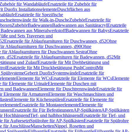
Zubehör für Wandabläufe
Ersatzteile für Zubehör für
t Duofix Installationselemente
Duschflächen aus
nabläufe
Ersatzteile für Spezifische
 Duschseitenwände für Walk-in-Dusche
Zubehör
Ersatzteile für
geboxen
Zubehör
Badewannen
Badewannen aus Sanitäracryl
Ersatzteile
ür Badewannen aus Mineralwerkstoff
Badewannen für Babys
Ersatzteile
s Füße und Sets Traversen und
d52
Ersatzteile für Ablaufgarnituren für Duschwannen, d52
Ohne
e für Ablaufgarnituren für Duschwannen, d90
Ohne
le für Ablaufgarnituren für Duschwannen Sestra
Ohne
en, d52
Ersatzteile für Ablaufgarnituren für Badewannen, d52
Mit
tätigung und Zulauf
Ersatzteile für Mit Drehbetätigung und
trol
Ersatzteile für Mit Druckbetätigung PushControl
Mit
d Spülsysteme
Geberit Duofix
Systemwände
Ersatzteile für
eelemente
Elemente für WCs
Ersatzteile für Elemente für WCs
Elemente
le für Elemente für Urinale
Elemente für Duschen mit
chen und Badewannen
Elemente für Duschtrennwände
Ersatzteile für
für Elemente für Armaturen
Elemente für Waschmaschinen und
llasten
Elemente für Küchenspülen
Ersatzteile für Elemente für
eelemente
Ersatzteile für Montageelemente
Elemente für
gungen
Ersatzteile für Für Befestigungen
AP-Spülkästen
AP-Spülkästen
 für Hochhängend
Tief- und halbhochhängend
Ersatzteile für Tief- und
le für Aufgesetzt
Spülrohre für AP-Spülkästen
Ersatzteile für Spülrohre
le für Anschlüsse
Manschetten
Nippel, Rosetten und
und Spülventile
Füllventile
Ersatzteile für Füllventile
Füllventile für AP-