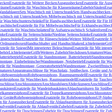
Becken
Ersatzteile für Weitere Becken
Ausgussbecken
Ersatzteile für Au
nräume
Ersatzteile für Waschtische für Klassenräume
Zubehör
Säulen
Ersa
andablagen
Sets Waschtisch mit Unterschrank
Sets Handwaschbecken 
aschtisch mit Unterschrank
Sets Möbelwaschtisch mit Unterschrank
Ersa
für Waschtischunterschränke
Für Handwaschbecken
Ersatzteile für Für
aschtische
Ersatzteile für Für Möbelwaschtische
Für Eckhandwaschbec
rsatzteile für Waschtischplatten
Für Aufsatzwaschtisch Schalenform
Ers
änke
Ersatzteile für Seitenschränke
Niedrige Seitenschränke
Ersatzteile f
ängeschränke
Ersatzteile für Hängeschränke
Weitere Möbel
Ersatzteile 
d Ordnungsboxen
Handtuchhalter und Handtuchhaken
Lichtelemente
Grif
tzteile für Spiegel
Mit integrierter Beleuchtung
Ersatzteile für Mit integr
behör
Lichtelemente
Griffe
Weiteres Zubehör
Steckdosen
Armaturen
Wasc
tteriebetrieb
Ersatzteile für Standmontage, Batteriebetrieb
Standmontage
dmontage, Einhebelmischer
Wandmontage, Netzbetrieb
Ersatzteile für W
teile für Wandmontage, Generatorbetrieb
Wandmontage, Zweigriffmisch
rmaturen
Apparateanschlüsse für Waschplatz, Spülbecken, Geräte und 
 Rohrbogensiphons
Rohrbogensiphons, Raumsparmodell
Ersatzteile für
rohrsiphons für Waschbecken, Raumsparmodell
Ersatzteile für Tauch
nschlüsse
Anschlussstutzen
Anschlussbögen
Abdeckungen
Anschlüsse
Er
aukästen
Ersatzteile für Wandeinbaukästen
Ablaufgarnituren für Spülb
elkammersiphons
Ersatzteile für Doppelkammersiphons
Anschlussstutz
für Geräte
Rohrbogensiphons
Ersatzteile für Rohrbogensiphons
UP-Sipho
en für Ausgussbecken
Ersatzteile für Ablaufgarnituren für Ausgussbecke
ufventile
Ersatzteile für Ablaufventile
Zubehör
Ersatzteile für Zubehör
D
Ersatzteile für Duschrinnen
Zubehör für Duschrinnen
Ersatzteile für Zu