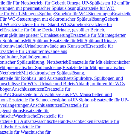
eile für Für Netzbetrieb, für Geberit Omega UP-Spülkästen 12 cm
Für
rungen mit pneumatischer Spülauslösung
Ersatzteile für WC-
ile für Für 1-Mengen-Spülung
Zubehör für WC-Steuerungen
Ersatzteile
ür Für WC-Steuerungen mit elektronischer Spülauslösung
Geberit
nd-WCs
Ersatzteile für Für Stand-WCs
Zubehör
Ersatzteile für
el
Ersatzteile für Ohne Deckel
Urinale, gespülter Betrieb,
uerung
Mit integrierter Urinalsteuerung
Ersatzteile für Mit integrierter
ür Spülrandlos
Mit Spülrand
Ersatzteile für Mit Spülrand
Urinale,
naltrennwände
Urinaltrennwände aus Kunststoff
Ersatzteile für
Ersatzteile für Urinaltrennwände aus
r Spülrohre, Spülbögen und
ronischer Spülauslösung, Netzbetrieb
Ersatzteile für Mit elektronischer
Mit pneumatischer Spülauslösung
Ersatzteile für Mit pneumatischer
 Netzbetrieb
Mit elektronischer Spülauslösung,
atzteile für Rohbau- und Austauschsets
Spülrohre, Spülbögen und
anschlüsse für WCs, Urinale und Bidets
Ablaufgarnituren für WCs
ssbögen
Anschlussstutzen
Ersatzteile für
us PVC
Ersatzteile für Anschlüsse aus PVC
Manschetten und
hons
Ersatzteile für Schneckensiphons
UP-Siphons
Ersatzteile für UP-
enverlängerungen
Anschlussstutzen
Ersatzteile für
ogensiphons
Ersatzteile für
htische
Waschtische
Ersatzteile für
atzteile für Aufsatzwaschtische
Handwaschbecken
Ersatzteile für
htische
Ersatzteile für
atzteile für Waschtische für