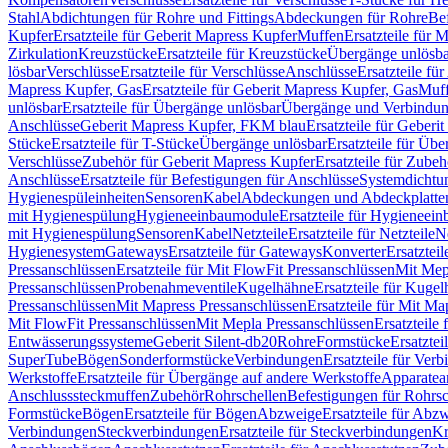
Stahl
Abdichtungen für Rohre und Fittings
Abdeckungen für Rohre
Be
Kupfer
Ersatzteile für Geberit Mapress Kupfer
Muffen
Ersatzteile für 
Zirkulation
Kreuzstücke
Ersatzteile für Kreuzstücke
Übergänge unlösba
lösbar
Verschlüsse
Ersatzteile für Verschlüsse
Anschlüsse
Ersatzteile fü
Mapress Kupfer, Gas
Ersatzteile für Geberit Mapress Kupfer, Gas
Muf
unlösbar
Ersatzteile für Übergänge unlösbar
Übergänge und Verbindun
Anschlüsse
Geberit Mapress Kupfer, FKM blau
Ersatzteile für Geber
Stücke
Ersatzteile für T-Stücke
Übergänge unlösbar
Ersatzteile für Üb
Verschlüsse
Zubehör für Geberit Mapress Kupfer
Ersatzteile für Zube
Anschlüsse
Ersatzteile für Befestigungen für Anschlüsse
Systemdichtu
Hygienespüleinheiten
Sensoren
Kabel
Abdeckungen und Abdeckplatte
mit Hygienespülung
Hygieneeinbaumodule
Ersatzteile für Hygieneei
mit Hygienespülung
Sensoren
Kabel
Netzteile
Ersatzteile für Netzteile
N
Hygienesystem
Gateways
Ersatzteile für Gateways
Konverter
Ersatzteil
Pressanschlüssen
Ersatzteile für Mit FlowFit Pressanschlüssen
Mit Mep
Pressanschlüssen
Probenahmeventile
Kugelhähne
Ersatzteile für Kuge
Pressanschlüssen
Mit Mapress Pressanschlüssen
Ersatzteile für Mit Ma
Mit FlowFit Pressanschlüssen
Mit Mepla Pressanschlüssen
Ersatzteile
Entwässerungssysteme
Geberit Silent-db20
Rohre
Formstücke
Ersatztei
SuperTube
Bögen
Sonderformstücke
Verbindungen
Ersatzteile für Ver
Werkstoffe
Ersatzteile für Übergänge auf andere Werkstoffe
Apparatea
Anschlusssteckmuffen
Zubehör
Rohrschellen
Befestigungen für Rohrsc
Formstücke
Bögen
Ersatzteile für Bögen
Abzweige
Ersatzteile für Abz
Verbindungen
Steckverbindungen
Ersatzteile für Steckverbindungen
Kr