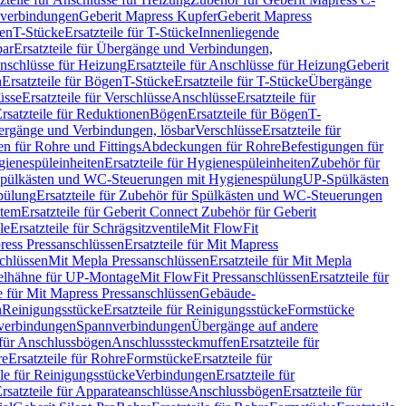
hverbindungen
Geberit Mapress Kupfer
Geberit Mapress
gen
T-Stücke
Ersatzteile für T-Stücke
Innenliegende
bar
Ersatzteile für Übergänge und Verbindungen,
nschlüsse für Heizung
Ersatzteile für Anschlüsse für Heizung
Geberit
n
Ersatzteile für Bögen
T-Stücke
Ersatzteile für T-Stücke
Übergänge
üsse
Ersatzteile für Verschlüsse
Anschlüsse
Ersatzteile für
rsatzteile für Reduktionen
Bögen
Ersatzteile für Bögen
T-
bergänge und Verbindungen, lösbar
Verschlüsse
Ersatzteile für
n für Rohre und Fittings
Abdeckungen für Rohre
Befestigungen für
ienespüleinheiten
Ersatzteile für Hygienespüleinheiten
Zubehör für
r Spülkästen und WC-Steuerungen mit Hygienespülung
UP-Spülkästen
pülung
Ersatzteile für Zubehör für Spülkästen und WC-Steuerungen
stem
Ersatzteile für Geberit Connect Zubehör für Geberit
le
Ersatzteile für Schrägsitzventile
Mit FlowFit
ress Pressanschlüssen
Ersatzteile für Mit Mapress
schlüssen
Mit Mepla Pressanschlüssen
Ersatzteile für Mit Mepla
gelhähne für UP-Montage
Mit FlowFit Pressanschlüssen
Ersatzteile für
le für Mit Mapress Pressanschlüssen
Gebäude-
n
Reinigungsstücke
Ersatzteile für Reinigungsstücke
Formstücke
ckverbindungen
Spannverbindungen
Übergänge auf andere
e für Anschlussbögen
Anschlusssteckmuffen
Ersatzteile für
re
Ersatzteile für Rohre
Formstücke
Ersatzteile für
ile für Reinigungsstücke
Verbindungen
Ersatzteile für
rsatzteile für Apparateanschlüsse
Anschlussbögen
Ersatzteile für