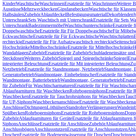
Kinder
Waschtische
Waschrinnen
Ersatzteile für Waschrinnen
Weitere 
Ausgüsse
Mehrzweckbecken
Gipsfangbecken
Waschtische für Klasse
Halbsäulen
Zubehör
Ablaufdeckel
Befestigungsmaterial
Dekorblenden
W
Unterschrank
Sets Waschtisch mit Unterschrank
Ersatzteile für Sets W
Unterschrank
Badezimmermöbel
Waschtischunterschränke
Ersatzteile 
Doppelwaschtische
Ersatzteile für Für Doppelwaschtische
Für Möbelw
Eckwaschtische
Ersatzteile für Für Eckwaschtische
Waschtischplatten
E
rechteckig
Ersatzteile für Für Aufsatzwaschtisch rechteckig
Seitenschr
Hochschränke
Mittelhochschränke
Ersatzteile für Mittelhochschränke
H
Wandablagen
Zubehör
Ersatzteile für Zubehör
Schubladeneinsätze un
Steckdosen
Weiteres Zubehör
Spiegel und Spiegelschränke
Spiegel
Ersa
integrierter Beleuchtung
Ersatzteile für Mit integrierter Beleuchtung
Zu
Netzbetrieb
Ersatzteile für Standmontage, Netzbetrieb
Standmontage, Ba
Generatorbetrieb
Standmontage, Einhebelmischer
Ersatzteile für Stan
Wandmontage, Batteriebetrieb
Wandmontage, Generatorbetrieb
Ersatz
für Zubehör
Für Waschtischarmaturen
Ersatzteile für Für Waschtischa
Ablaufgarnituren für Waschbecken
Rohrbogensiphons
Ersatzteile für
Waschbecken
Ersatzteile für Tauchrohrsiphons für Waschbecken
Tauch
für UP-Siphons
Waschbeckenanschlüsse
Ersatzteile für Waschbeckena
Anschlüsse
Dichtungen
Löthülsen
Standrohre
Verlängerungen
Wandeinb
Spülbecken
Rohrbogensiphons
Ersatzteile für Rohrbogensiphons
Dopp
Zubehör
Ablaufgarnituren für Geräte
Ersatzteile für Ablaufgarnituren 
Siphons
Anschlüsse
Ersatzteile für Anschlüsse
Zubehör
Ablaufgarnitur
Anschlussbögen
Anschlussstutzen
Ersatzteile für Anschlussstutzen
Abla
Duschen
Ersatzteile für Bodenentwässerung für Duschen
Duschrinnen