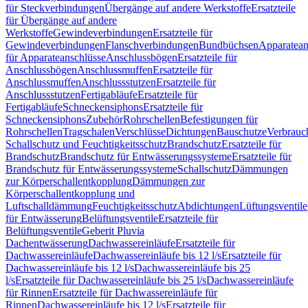
für Steckverbindungen
Übergänge auf andere Werkstoffe
Ersatzteile
für Übergänge auf andere
Werkstoffe
Gewindeverbindungen
Ersatzteile für
Gewindeverbindungen
Flanschverbindungen
Bundbüchsen
Apparatean
für Apparateanschlüsse
Anschlussbögen
Ersatzteile für
Anschlussbögen
Anschlussmuffen
Ersatzteile für
Anschlussmuffen
Anschlussstutzen
Ersatzteile für
Anschlussstutzen
Fertigabläufe
Ersatzteile für
Fertigabläufe
Schneckensiphons
Ersatzteile für
Schneckensiphons
Zubehör
Rohrschellen
Befestigungen für
Rohrschellen
Tragschalen
Verschlüsse
Dichtungen
Bauschutze
Verbrauc
Schallschutz und Feuchtigkeitsschutz
Brandschutz
Ersatzteile für
Brandschutz
Brandschutz für Entwässerungssysteme
Ersatzteile für
Brandschutz für Entwässerungssysteme
Schallschutz
Dämmungen
zur Körperschallentkopplung
Dämmungen zur
Körperschallentkopplung und
Luftschalldämmung
Feuchtigkeitsschutz
Abdichtungen
Lüftungsventile
für Entwässerung
Belüftungsventile
Ersatzteile für
Belüftungsventile
Geberit Pluvia
Dachentwässerung
Dachwassereinläufe
Ersatzteile für
Dachwassereinläufe
Dachwassereinläufe bis 12 l/s
Ersatzteile für
Dachwassereinläufe bis 12 l/s
Dachwassereinläufe bis 25
l/s
Ersatzteile für Dachwassereinläufe bis 25 l/s
Dachwassereinläufe
für Rinnen
Ersatzteile für Dachwassereinläufe für
Rinnen
Dachwassereinläufe bis 12 l/s
Ersatzteile für