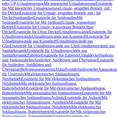
oder UP-Urinalsteuerung
Mit integrierter Urinalsteuerung
Ersatzteile
für Mit integrierter Urinalsteuerung
Urinale, gespülter Betrieb, mit /
für Deckel
Ersatzteile für Urinale, gespülter Betrieb, mit / für
Deckel
Spülrandlos
Ersatzteile für Spülrandlos
Mit
Spülrand
Ersatzteile für Mit Spülrand
Urinale, wasserloser
Betrieb
Ersatzteile für Urinale, wasserloser Betrieb
Ohne
Deckel
Ersatzteile für Ohne Deckel
Urinaltrennwände
Ersatzteile für
Urinaltrennwände
Urinaltrennwände aus Kunststoff
Ersatzteile für
Urinaltrennwände aus Kunststoff
Urinaltrennwände aus
Glas
Ersatzteile für Urinaltrennwände aus Glas
Urinaltrennwände aus
Sanitärkeramik
Ersatzteile für Urinaltrennwände aus
Sanitärkeramik
Zubehör
Ersatzteile für Zubehör
Urinaldeckel
Siphons
und Siphonzubehör
Spülrohre, Spülbögen und Übergänge
Ersatzteile
für Spülrohre, Spülbögen und
Übergänge
Befestigungsmaterial
Ablaufventile
Spülverteiler
Apparatean
für Unterputz
Mit elektronischer Spülauslösung,
Netzbetrieb
Ersatzteile für Mit elektronischer Spülauslösung,
Netzbetrieb
Mit elektronischer Spülauslösung,
Batteriebetrieb
Ersatzteile für Mit elektronischer Spülauslösung,
Batteriebetrieb
Mit pneumatischer Spülauslösung
Ersatzteile für Mit
pneumatischer Spülauslösung
Aufputz
Ersatzteile für Aufputz
Mit
elektronischer Spülauslösung, Netzbetrieb
Ersatzteile für Mit
elektronischer Spülauslösung, Netzbetrieb
Mit elektronischer
Spülauslösung, Batteriebetrieb
Ersatzteile für Mit elektronischer
Spülauslösung, Batteriebetrieb
Zubehör
Ersatzteile für