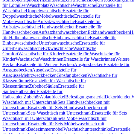
für Löthülsen
Waschplatz
Waschtische
Waschtische
Ersatzteile für
Waschtische
Doppelwaschtische
Ersatzteile für
Doppelwaschtische
Möbelwaschtische
Ersatzteile für
Möbelwaschtische
Aufsatzwaschtische
Ersatzteile für
Aufsatzwaschtische
Handwaschbecken
Ersatzteile für
Handwaschbecken
Aufsatzhandwaschbecken
Eckhandwaschbecken
H
für Halbeinbauwaschtische
Einbauwaschtische
Ersatzteile für
Einbauwaschtische
Unterbauwaschtische
Ersatzteile für
Unterbauwaschtische
Eckwaschtische
Waschtische
Comfort
Waschtische für Kinder
Ersatzteile für Waschtische für
Kinder
Waschtische
Waschrinnen
Ersatzteile für Waschrinnen
Weitere
Becken
Ersatzteile für Weitere Becken
Ausgussbecken
Ersatzteile für
Ausgussbecken
Ausgüsse
Ersatzteile für
Ausgüsse
Mehrzweckbecken
Gipsfangbecken
Waschtische für
Klassenräume
Ersatzteile für Waschtische für
Klassenräume
Zubehör
Säulen
Ersatzteile für
Säulen
Halbsäulen
Ersatzteile für
Halbsäulen
Zubehör
Ablaufdeckel
Befestigungsmaterial
Dekorblenden
W
Waschtisch mit Unterschrank
Sets Handwaschbecken mit
Unterschrank
Ersatzteile für Sets Handwaschbecken mit
Unterschrank
Sets Waschtisch mit Unterschrank
Ersatzteile für Sets
Waschtisch mit Unterschrank
Sets Möbelwaschtisch mit
Unterschrank
Ersatzteile für Sets Möbelwaschtisch mit
Unterschrank
Badezimmermöbel
Waschtischunterschränke
Ersatzteile