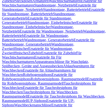
Zubehör
Steckdosen
Armaturen
Waschtischarmaturen
Ersatzteile für
Waschtischarmaturen
Standmontage, Netzbetrieb
Ersatzteile für
Standmontage, Netzbetrieb
Standmontage, Batteriebetrieb
Ersatzteile
für Standmontage, Batteriebetrieb
Standmontage,
Generatorbetrieb
Ersatzteile für Standmontage,
Generatorbetrieb
Standmontage, Einhebelmischer
Ersatzteile für
Standmontage, Einhebelmischer
Wandmontage,
Netzbetrieb
Ersatzteile für Wandmontage, Netzbetrieb
Wandmontage,
Batteriebetrieb
Ersatzteile für Wandmontage,
Batteriebetrieb
Wandmontage, Generatorbetrieb
Ersatzteile für
Wandmontage, Generatorbetrieb
Wandmontage,
Zweigriffmischer
Ersatzteile für Wandmontage,
Zweigriffmischer
Zubehör
Ersatzteile für Zubehör
Für
Waschtischarmaturen
Ersatzteile für Für
Waschtischarmaturen
Apparateanschlüsse für Waschplatz,
Spülbecken, Geräte und Ausgussbecken
Ablaufgarnituren für
Waschbecken
Ersatzteile für Ablaufgarnituren für
Waschbecken
Rohrbogensiphons
Ersatzteile für
Rohrbogensiphons
Rohrbogensiphons, Raumsparmodell
Ersatzteile
für Rohrbogensiphons, Raumsparmodell
Tauchrohrsiphons für
Waschbecken
Ersatzteile für Tauchrohrsiphons für
Waschbecken
Tauchrohrsiphons für Waschbecken,
Raumsparmodell
Ersatzteile für Tauchrohrsiphons für Waschbecken,
Raumsparmodell
UP-Siphons
Ersatzteile für UP-
Siphons
Waschbeckenanschlüsse
Ersatzteile für