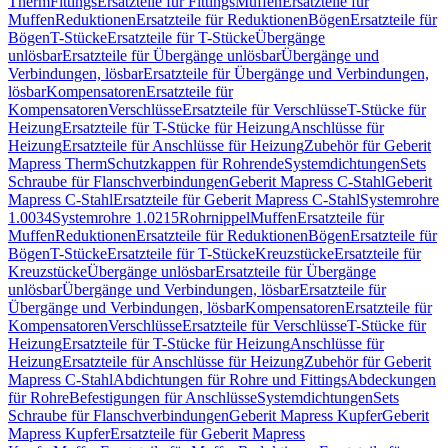
Therm
Fittings
Ersatzteile für Fittings
Muffen
Ersatzteile für
Muffen
Reduktionen
Ersatzteile für Reduktionen
Bögen
Ersatzteile für
Bögen
T-Stücke
Ersatzteile für T-Stücke
Übergänge
unlösbar
Ersatzteile für Übergänge unlösbar
Übergänge und
Verbindungen, lösbar
Ersatzteile für Übergänge und Verbindungen,
lösbar
Kompensatoren
Ersatzteile für
Kompensatoren
Verschlüsse
Ersatzteile für Verschlüsse
T-Stücke für
Heizung
Ersatzteile für T-Stücke für Heizung
Anschlüsse für
Heizung
Ersatzteile für Anschlüsse für Heizung
Zubehör für Geberit
Mapress Therm
Schutzkappen für Rohrende
Systemdichtungen
Sets
Schraube für Flanschverbindungen
Geberit Mapress C-Stahl
Geberit
Mapress C-Stahl
Ersatzteile für Geberit Mapress C-Stahl
Systemrohre
1.0034
Systemrohre 1.0215
Rohrnippel
Muffen
Ersatzteile für
Muffen
Reduktionen
Ersatzteile für Reduktionen
Bögen
Ersatzteile für
Bögen
T-Stücke
Ersatzteile für T-Stücke
Kreuzstücke
Ersatzteile für
Kreuzstücke
Übergänge unlösbar
Ersatzteile für Übergänge
unlösbar
Übergänge und Verbindungen, lösbar
Ersatzteile für
Übergänge und Verbindungen, lösbar
Kompensatoren
Ersatzteile für
Kompensatoren
Verschlüsse
Ersatzteile für Verschlüsse
T-Stücke für
Heizung
Ersatzteile für T-Stücke für Heizung
Anschlüsse für
Heizung
Ersatzteile für Anschlüsse für Heizung
Zubehör für Geberit
Mapress C-Stahl
Abdichtungen für Rohre und Fittings
Abdeckungen
für Rohre
Befestigungen für Anschlüsse
Systemdichtungen
Sets
Schraube für Flanschverbindungen
Geberit Mapress Kupfer
Geberit
Mapress Kupfer
Ersatzteile für Geberit Mapress