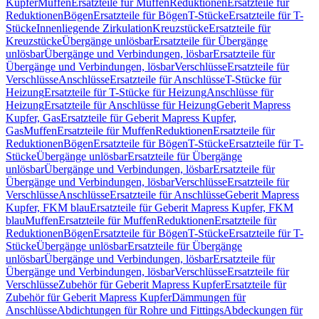
Kupfer
Muffen
Ersatzteile für Muffen
Reduktionen
Ersatzteile für
Reduktionen
Bögen
Ersatzteile für Bögen
T-Stücke
Ersatzteile für T-
Stücke
Innenliegende Zirkulation
Kreuzstücke
Ersatzteile für
Kreuzstücke
Übergänge unlösbar
Ersatzteile für Übergänge
unlösbar
Übergänge und Verbindungen, lösbar
Ersatzteile für
Übergänge und Verbindungen, lösbar
Verschlüsse
Ersatzteile für
Verschlüsse
Anschlüsse
Ersatzteile für Anschlüsse
T-Stücke für
Heizung
Ersatzteile für T-Stücke für Heizung
Anschlüsse für
Heizung
Ersatzteile für Anschlüsse für Heizung
Geberit Mapress
Kupfer, Gas
Ersatzteile für Geberit Mapress Kupfer,
Gas
Muffen
Ersatzteile für Muffen
Reduktionen
Ersatzteile für
Reduktionen
Bögen
Ersatzteile für Bögen
T-Stücke
Ersatzteile für T-
Stücke
Übergänge unlösbar
Ersatzteile für Übergänge
unlösbar
Übergänge und Verbindungen, lösbar
Ersatzteile für
Übergänge und Verbindungen, lösbar
Verschlüsse
Ersatzteile für
Verschlüsse
Anschlüsse
Ersatzteile für Anschlüsse
Geberit Mapress
Kupfer, FKM blau
Ersatzteile für Geberit Mapress Kupfer, FKM
blau
Muffen
Ersatzteile für Muffen
Reduktionen
Ersatzteile für
Reduktionen
Bögen
Ersatzteile für Bögen
T-Stücke
Ersatzteile für T-
Stücke
Übergänge unlösbar
Ersatzteile für Übergänge
unlösbar
Übergänge und Verbindungen, lösbar
Ersatzteile für
Übergänge und Verbindungen, lösbar
Verschlüsse
Ersatzteile für
Verschlüsse
Zubehör für Geberit Mapress Kupfer
Ersatzteile für
Zubehör für Geberit Mapress Kupfer
Dämmungen für
Anschlüsse
Abdichtungen für Rohre und Fittings
Abdeckungen für