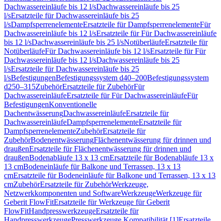
Dachwassereinläufe bis 12 l/s
Dachwassereinläufe bis 25
l/s
Ersatzteile für Dachwassereinläufe bis 25
l/s
Dampfsperrenelemente
Ersatzteile für Dampfsperrenelemente
Für
Dachwassereinläufe bis 12 l/s
Ersatzteile für Für Dachwassereinläufe
bis 12 l/s
Dachwassereinläufe bis 25 l/s
Notüberläufe
Ersatzteile für
Notüberläufe
Für Dachwassereinläufe bis 12 l/s
Ersatzteile für Für
Dachwassereinläufe bis 12 l/s
Dachwassereinläufe bis 25
l/s
Ersatzteile für Dachwassereinläufe bis 25
l/s
Befestigungen
Befestigungssystem d40–200
Befestigungssystem
d250–315
Zubehör
Ersatzteile für Zubehör
Für
Dachwassereinläufe
Ersatzteile für Für Dachwassereinläufe
Für
Befestigungen
Konventionelle
Dachentwässerung
Dachwassereinläufe
Ersatzteile für
Dachwassereinläufe
Dampfsperrenelemente
Ersatzteile für
Dampfsperrenelemente
Zubehör
Ersatzteile für
Zubehör
Bodenentwässerung
Flächenentwässerung für drinnen und
draußen
Ersatzteile für Flächenentwässerung für drinnen und
draußen
Bodenabläufe 13 x 13 cm
Ersatzteile für Bodenabläufe 13 x
13 cm
Bodeneinläufe für Balkone und Terrassen, 13 x 13
cm
Ersatzteile für Bodeneinläufe für Balkone und Terrassen, 13 x 13
cm
Zubehör
Ersatzteile für Zubehör
Werkzeuge,
Netzwerkkomponenten und Software
Werkzeuge
Werkzeuge für
Geberit FlowFit
Ersatzteile für Werkzeuge für Geberit
FlowFit
Handpresswerkzeuge
Ersatzteile für
Handpresswerkzeuge
Presswerkzeuge Kompatibilität [1]
Ersatzteile