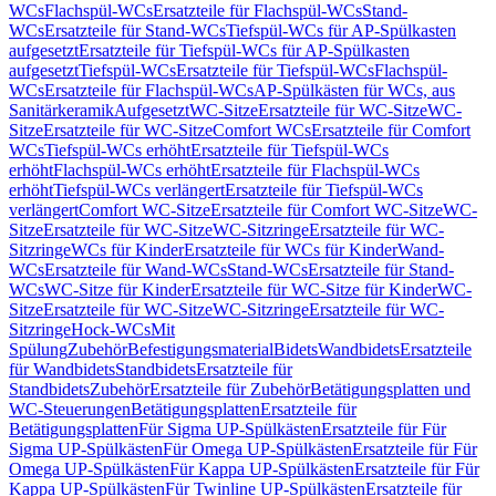
WCs
Flachspül-WCs
Ersatzteile für Flachspül-WCs
Stand-
WCs
Ersatzteile für Stand-WCs
Tiefspül-WCs für AP-Spülkasten
aufgesetzt
Ersatzteile für Tiefspül-WCs für AP-Spülkasten
aufgesetzt
Tiefspül-WCs
Ersatzteile für Tiefspül-WCs
Flachspül-
WCs
Ersatzteile für Flachspül-WCs
AP-Spülkästen für WCs, aus
Sanitärkeramik
Aufgesetzt
WC-Sitze
Ersatzteile für WC-Sitze
WC-
Sitze
Ersatzteile für WC-Sitze
Comfort WCs
Ersatzteile für Comfort
WCs
Tiefspül-WCs erhöht
Ersatzteile für Tiefspül-WCs
erhöht
Flachspül-WCs erhöht
Ersatzteile für Flachspül-WCs
erhöht
Tiefspül-WCs verlängert
Ersatzteile für Tiefspül-WCs
verlängert
Comfort WC-Sitze
Ersatzteile für Comfort WC-Sitze
WC-
Sitze
Ersatzteile für WC-Sitze
WC-Sitzringe
Ersatzteile für WC-
Sitzringe
WCs für Kinder
Ersatzteile für WCs für Kinder
Wand-
WCs
Ersatzteile für Wand-WCs
Stand-WCs
Ersatzteile für Stand-
WCs
WC-Sitze für Kinder
Ersatzteile für WC-Sitze für Kinder
WC-
Sitze
Ersatzteile für WC-Sitze
WC-Sitzringe
Ersatzteile für WC-
Sitzringe
Hock-WCs
Mit
Spülung
Zubehör
Befestigungsmaterial
Bidets
Wandbidets
Ersatzteile
für Wandbidets
Standbidets
Ersatzteile für
Standbidets
Zubehör
Ersatzteile für Zubehör
Betätigungsplatten und
WC-Steuerungen
Betätigungsplatten
Ersatzteile für
Betätigungsplatten
Für Sigma UP-Spülkästen
Ersatzteile für Für
Sigma UP-Spülkästen
Für Omega UP-Spülkästen
Ersatzteile für Für
Omega UP-Spülkästen
Für Kappa UP-Spülkästen
Ersatzteile für Für
Kappa UP-Spülkästen
Für Twinline UP-Spülkästen
Ersatzteile für