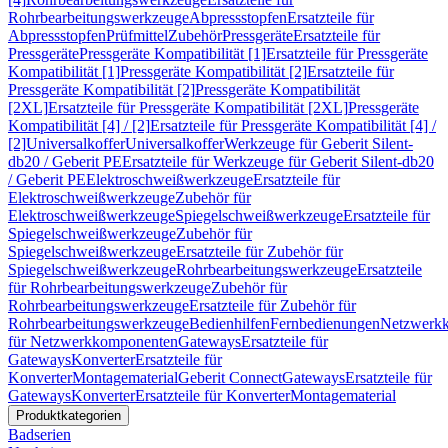
Rohrbearbeitungswerkzeuge
Abpressstopfen
Ersatzteile für
Abpressstopfen
Prüfmittel
Zubehör
Pressgeräte
Ersatzteile für
Pressgeräte
Pressgeräte Kompatibilität [1]
Ersatzteile für Pressgeräte
Kompatibilität [1]
Pressgeräte Kompatibilität [2]
Ersatzteile für
Pressgeräte Kompatibilität [2]
Pressgeräte Kompatibilität
[2XL]
Ersatzteile für Pressgeräte Kompatibilität [2XL]
Pressgeräte
Kompatibilität [4] / [2]
Ersatzteile für Pressgeräte Kompatibilität [4] /
[2]
Universalkoffer
Universalkoffer
Werkzeuge für Geberit Silent-
db20 / Geberit PE
Ersatzteile für Werkzeuge für Geberit Silent-db20
/ Geberit PE
Elektroschweißwerkzeuge
Ersatzteile für
Elektroschweißwerkzeuge
Zubehör für
Elektroschweißwerkzeuge
Spiegelschweißwerkzeuge
Ersatzteile für
Spiegelschweißwerkzeuge
Zubehör für
Spiegelschweißwerkzeuge
Ersatzteile für Zubehör für
Spiegelschweißwerkzeuge
Rohrbearbeitungswerkzeuge
Ersatzteile
für Rohrbearbeitungswerkzeuge
Zubehör für
Rohrbearbeitungswerkzeuge
Ersatzteile für Zubehör für
Rohrbearbeitungswerkzeuge
Bedienhilfen
Fernbedienungen
Netzwerk
für Netzwerkkomponenten
Gateways
Ersatzteile für
Gateways
Konverter
Ersatzteile für
Konverter
Montagematerial
Geberit Connect
Gateways
Ersatzteile für
Gateways
Konverter
Ersatzteile für Konverter
Montagematerial
Produktkategorien
Badserien