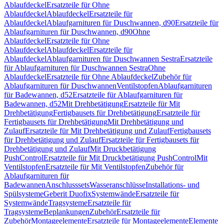
Ablaufdeckel
Ersatzteile für Ohne
Ablaufdeckel
Ablaufdeckel
Ersatzteile für
Ablaufdeckel
Ablaufgarnituren für Duschwannen, d90
Ersatzteile für
Ablaufgarnituren für Duschwannen, d90
Ohne
Ablaufdeckel
Ersatzteile für Ohne
Ablaufdeckel
Ablaufdeckel
Ersatzteile für
Ablaufdeckel
Ablaufgarnituren für Duschwannen Sestra
Ersatzteile
für Ablaufgarnituren für Duschwannen Sestra
Ohne
Ablaufdeckel
Ersatzteile für Ohne Ablaufdeckel
Zubehör für
Ablaufgarnituren für Duschwannen
Ventilstopfen
Ablaufgarnituren
für Badewannen, d52
Ersatzteile für Ablaufgarnituren für
Badewannen, d52
Mit Drehbetätigung
Ersatzteile für Mit
Drehbetätigung
Fertigbausets für Drehbetätigung
Ersatzteile für
Fertigbausets für Drehbetätigung
Mit Drehbetätigung und
Zulauf
Ersatzteile für Mit Drehbetätigung und Zulauf
Fertigbausets
für Drehbetätigung und Zulauf
Ersatzteile für Fertigbausets für
Drehbetätigung und Zulauf
Mit Druckbetätigung
PushControl
Ersatzteile für Mit Druckbetätigung PushControl
Mit
Ventilstopfen
Ersatzteile für Mit Ventilstopfen
Zubehör für
Ablaufgarnituren für
Badewannen
Anschlusssets
Wasseranschlüsse
Installations- und
Spülsysteme
Geberit Duofix
Systemwände
Ersatzteile für
Systemwände
Tragsysteme
Ersatzteile für
Tragsysteme
Beplankungen
Zubehör
Ersatzteile für
Zubehör
Montageelemente
Ersatzteile für Montageelemente
Elemente