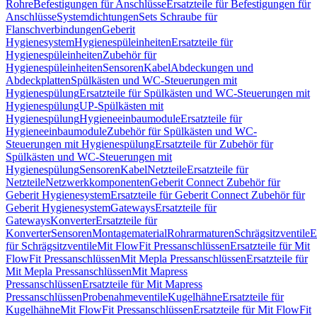
Rohre
Befestigungen für Anschlüsse
Ersatzteile für Befestigungen für
Anschlüsse
Systemdichtungen
Sets Schraube für
Flanschverbindungen
Geberit
Hygienesystem
Hygienespüleinheiten
Ersatzteile für
Hygienespüleinheiten
Zubehör für
Hygienespüleinheiten
Sensoren
Kabel
Abdeckungen und
Abdeckplatten
Spülkästen und WC-Steuerungen mit
Hygienespülung
Ersatzteile für Spülkästen und WC-Steuerungen mit
Hygienespülung
UP-Spülkästen mit
Hygienespülung
Hygieneeinbaumodule
Ersatzteile für
Hygieneeinbaumodule
Zubehör für Spülkästen und WC-
Steuerungen mit Hygienespülung
Ersatzteile für Zubehör für
Spülkästen und WC-Steuerungen mit
Hygienespülung
Sensoren
Kabel
Netzteile
Ersatzteile für
Netzteile
Netzwerkkomponenten
Geberit Connect Zubehör für
Geberit Hygienesystem
Ersatzteile für Geberit Connect Zubehör für
Geberit Hygienesystem
Gateways
Ersatzteile für
Gateways
Konverter
Ersatzteile für
Konverter
Sensoren
Montagematerial
Rohrarmaturen
Schrägsitzventile
E
für Schrägsitzventile
Mit FlowFit Pressanschlüssen
Ersatzteile für Mit
FlowFit Pressanschlüssen
Mit Mepla Pressanschlüssen
Ersatzteile für
Mit Mepla Pressanschlüssen
Mit Mapress
Pressanschlüssen
Ersatzteile für Mit Mapress
Pressanschlüssen
Probenahmeventile
Kugelhähne
Ersatzteile für
Kugelhähne
Mit FlowFit Pressanschlüssen
Ersatzteile für Mit FlowFit