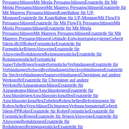
Pressanschlüssen
Mit Mepla Pressanschlüssen
Ersatzteile für Mit
Mepla Pressanschlüssen
Mit Mapress Pressanschlüssen
Ersatzteile für
Mit Mapress Pressanschlüssen
Kugelhähne für UP-
Montage
Ersatzteile für Kugelhähne für UP-Montage
Mit FlowFit
Pressanschlüssen
Ersatzteile für Mit FlowFit Pressanschlüssen
Mit
Mepla Pressanschlüssen
Ersatzteile für Mit Mepla
Pressanschlüssen
Mit Mapress Pressanschlüssen
Ersatzteile für Mit
Mapress Pressanschlüssen
Gebäude-Entwässerungssysteme
Geberit
Silent-db20
Rohre
Formstücke
Ersatzteile für
Formstücke
Bögen
Abzweige
Ersatzteile für
Abzweige
Reduktionen
Reinigungsstücke
Ersatzteile für
Reinigungsstücke
Formstücke
SuperTube
Bögen
Sonderformstücke
Verbindungen
Ersatzteile für
Verbindungen
Schweißverbindungen
Steckverbindungen
Ersatzteile
für Steckverbindungen
Spannverbindungen
Übergänge auf andere
Werkstoffe
Ersatzteile für Übergänge auf andere
Werkstoffe
Apparateanschlüsse
Ersatzteile für
Apparateanschlüsse
Anschlussbögen
Ersatzteile für
Anschlussbögen
Anschlusssteckmuffen
Ersatzteile für
Anschlusssteckmuffen
Zubehör
Rohrschellen
Befestigungen für
Rohrschellen
Verschlüsse
Dichtungen
Verbrauchsmaterial
Geberit
Silent-PP
Rohre
Ersatzteile für Rohre
Formstücke
Ersatzteile für
Formstücke
Bögen
Ersatzteile für Bögen
Abzweige
Ersatzteile für
Abzweige
Reduktionen
Ersatzteile für
Reduktionen
Reinigungsstücke
Ersatzteile für