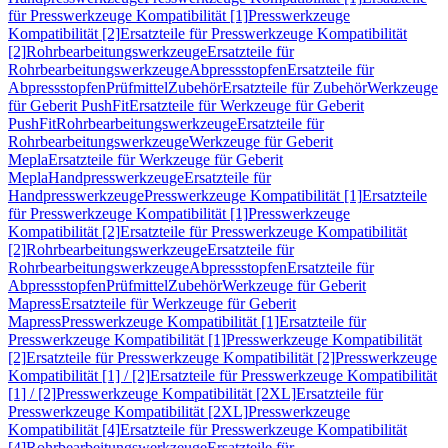
für Presswerkzeuge Kompatibilität [1]
Presswerkzeuge
Kompatibilität [2]
Ersatzteile für Presswerkzeuge Kompatibilität
[2]
Rohrbearbeitungswerkzeuge
Ersatzteile für
Rohrbearbeitungswerkzeuge
Abpressstopfen
Ersatzteile für
Abpressstopfen
Prüfmittel
Zubehör
Ersatzteile für Zubehör
Werkzeuge
für Geberit PushFit
Ersatzteile für Werkzeuge für Geberit
PushFit
Rohrbearbeitungswerkzeuge
Ersatzteile für
Rohrbearbeitungswerkzeuge
Werkzeuge für Geberit
Mepla
Ersatzteile für Werkzeuge für Geberit
Mepla
Handpresswerkzeuge
Ersatzteile für
Handpresswerkzeuge
Presswerkzeuge Kompatibilität [1]
Ersatzteile
für Presswerkzeuge Kompatibilität [1]
Presswerkzeuge
Kompatibilität [2]
Ersatzteile für Presswerkzeuge Kompatibilität
[2]
Rohrbearbeitungswerkzeuge
Ersatzteile für
Rohrbearbeitungswerkzeuge
Abpressstopfen
Ersatzteile für
Abpressstopfen
Prüfmittel
Zubehör
Werkzeuge für Geberit
Mapress
Ersatzteile für Werkzeuge für Geberit
Mapress
Presswerkzeuge Kompatibilität [1]
Ersatzteile für
Presswerkzeuge Kompatibilität [1]
Presswerkzeuge Kompatibilität
[2]
Ersatzteile für Presswerkzeuge Kompatibilität [2]
Presswerkzeuge
Kompatibilität [1] / [2]
Ersatzteile für Presswerkzeuge Kompatibilität
[1] / [2]
Presswerkzeuge Kompatibilität [2XL]
Ersatzteile für
Presswerkzeuge Kompatibilität [2XL]
Presswerkzeuge
Kompatibilität [4]
Ersatzteile für Presswerkzeuge Kompatibilität
[4]
Rohrbearbeitungswerkzeuge
Ersatzteile für