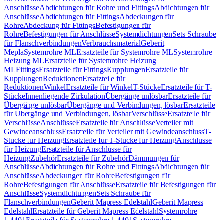
Anschlüsse
Abdichtungen für Rohre und Fittings
Abdichtungen für
Anschlüsse
Abdichtungen für Fittings
Abdeckungen für
Rohre
Abdeckung für Fittings
Befestigungen für
Rohre
Befestigungen für Anschlüsse
Systemdichtungen
Sets Schraube
für Flanschverbindungen
Verbrauchsmaterial
Geberit
Mepla
Systemrohre ML
Ersatzteile für Systemrohre ML
Systemrohre
Heizung ML
Ersatzteile für Systemrohre Heizung
ML
Fittings
Ersatzteile für Fittings
Kupplungen
Ersatzteile für
Kupplungen
Reduktionen
Ersatzteile für
Reduktionen
Winkel
Ersatzteile für Winkel
T-Stücke
Ersatzteile für T-
Stücke
Innenliegende Zirkulation
Übergänge unlösbar
Ersatzteile für
Übergänge unlösbar
Übergänge und Verbindungen, lösbar
Ersatzteile
für Übergänge und Verbindungen, lösbar
Verschlüsse
Ersatzteile für
Verschlüsse
Anschlüsse
Ersatzteile für Anschlüsse
Verteiler mit
Gewindeanschluss
Ersatzteile für Verteiler mit Gewindeanschluss
T-
Stücke für Heizung
Ersatzteile für T-Stücke für Heizung
Anschlüsse
für Heizung
Ersatzteile für Anschlüsse für
Heizung
Zubehör
Ersatzteile für Zubehör
Dämmungen für
Anschlüsse
Abdichtungen für Rohre und Fittings
Abdichtungen für
Anschlüsse
Abdeckungen für Rohre
Befestigungen für
Rohre
Befestigungen für Anschlüsse
Ersatzteile für Befestigungen für
Anschlüsse
Systemdichtungen
Sets Schraube für
Flanschverbindungen
Geberit Mapress Edelstahl
Geberit Mapress
Edelstahl
Ersatzteile für Geberit Mapress Edelstahl
Systemrohre
1.4401
Ersatzteile für Systemrohre 1.4401
Systemrohre