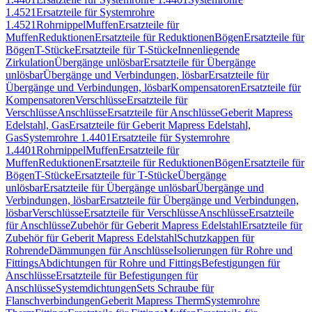
1.4521
Ersatzteile für Systemrohre
1.4521
Rohrnippel
Muffen
Ersatzteile für
Muffen
Reduktionen
Ersatzteile für Reduktionen
Bögen
Ersatzteile für
Bögen
T-Stücke
Ersatzteile für T-Stücke
Innenliegende
Zirkulation
Übergänge unlösbar
Ersatzteile für Übergänge
unlösbar
Übergänge und Verbindungen, lösbar
Ersatzteile für
Übergänge und Verbindungen, lösbar
Kompensatoren
Ersatzteile für
Kompensatoren
Verschlüsse
Ersatzteile für
Verschlüsse
Anschlüsse
Ersatzteile für Anschlüsse
Geberit Mapress
Edelstahl, Gas
Ersatzteile für Geberit Mapress Edelstahl,
Gas
Systemrohre 1.4401
Ersatzteile für Systemrohre
1.4401
Rohrnippel
Muffen
Ersatzteile für
Muffen
Reduktionen
Ersatzteile für Reduktionen
Bögen
Ersatzteile für
Bögen
T-Stücke
Ersatzteile für T-Stücke
Übergänge
unlösbar
Ersatzteile für Übergänge unlösbar
Übergänge und
Verbindungen, lösbar
Ersatzteile für Übergänge und Verbindungen,
lösbar
Verschlüsse
Ersatzteile für Verschlüsse
Anschlüsse
Ersatzteile
für Anschlüsse
Zubehör für Geberit Mapress Edelstahl
Ersatzteile für
Zubehör für Geberit Mapress Edelstahl
Schutzkappen für
Rohrende
Dämmungen für Anschlüsse
Isolierungen für Rohre und
Fittings
Abdichtungen für Rohre und Fittings
Befestigungen für
Anschlüsse
Ersatzteile für Befestigungen für
Anschlüsse
Systemdichtungen
Sets Schraube für
Flanschverbindungen
Geberit Mapress Therm
Systemrohre