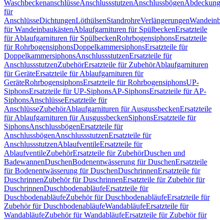
Waschbeckenanschlüsse
Anschlussstutzen
Anschlussbögen
Abdeckung
für
Anschlüsse
Dichtungen
Löthülsen
Standrohre
Verlängerungen
Wandeinb
für Wandeinbaukästen
Ablaufgarnituren für Spülbecken
Ersatzteile
für Ablaufgarnituren für Spülbecken
Rohrbogensiphons
Ersatzteile
für Rohrbogensiphons
Doppelkammersiphons
Ersatzteile für
Doppelkammersiphons
Anschlussstutzen
Ersatzteile für
Anschlussstutzen
Zubehör
Ersatzteile für Zubehör
Ablaufgarnituren
für Geräte
Ersatzteile für Ablaufgarnituren für
Geräte
Rohrbogensiphons
Ersatzteile für Rohrbogensiphons
UP-
Siphons
Ersatzteile für UP-Siphons
AP-Siphons
Ersatzteile für AP-
Siphons
Anschlüsse
Ersatzteile für
Anschlüsse
Zubehör
Ablaufgarnituren für Ausgussbecken
Ersatzteile
für Ablaufgarnituren für Ausgussbecken
Siphons
Ersatzteile für
Siphons
Anschlussbögen
Ersatzteile für
Anschlussbögen
Anschlussstutzen
Ersatzteile für
Anschlussstutzen
Ablaufventile
Ersatzteile für
Ablaufventile
Zubehör
Ersatzteile für Zubehör
Duschen und
Badewannen
Duschen
Bodenentwässerung für Duschen
Ersatzteile
für Bodenentwässerung für Duschen
Duschrinnen
Ersatzteile für
Duschrinnen
Zubehör für Duschrinnen
Ersatzteile für Zubehör für
Duschrinnen
Duschbodenabläufe
Ersatzteile für
Duschbodenabläufe
Zubehör für Duschbodenabläufe
Ersatzteile für
Zubehör für Duschbodenabläufe
Wandabläufe
Ersatzteile für
Wandabläufe
Zubehör für Wandabläufe
Ersatzteile für Zubehör für