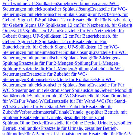
Für Twinline UP-Spülkästen
Zubehör
Verbrauchsmaterial
WC-
Steuerungen mit elektronischer Spülauslösung
Ersatzteile für WC-
Steuerungen mit elektronischer Spülauslösung
Für Netzbetrieb, für
Geberit Sigma UP-Spülkästen 12 cm
Ersatzteile für Für Netzbetrieb,
für Geberit Sigma UP-Spülkästen 12 cm
Für Netzbetrieb, für Geberit
Omega UP-Spülkästen 12 cm
Ersatzteile für Für Netzbetrieb, für
Geberit Omega UP-Spülkästen 12 cm
Für Batteriebetrieb, für
Geberit Sigma UP-Spülkästen 12 cm
Ersatzteile für Für
Batteriebetrieb, für Geberit Sigma UP-Spülkästen 12 cm
WC-
Steuerungen mit pneumatischer Spülauslösung
Ersatzteile für WC-
Steuerungen mit pneumatischer Spülauslösung
Für 2-Mengen-
Spülung
Ersatzteile für Für 2-Mengen-Spülung
Für 1-Mengen-
Spülung
Ersatzteile für Für 1-Mengen-Spülung
Zubehör für WC-
Steuerungen
Ersatzteile für Zubehör für WC-
Steuerungen
Rohbausets
Ersatzteile für Rohbausets
Für WC-
Steuerungen mit elektronischer Spülauslösung
Ersatzteile für Für
WC-Steuerungen mit elektronischer Spülauslösung
Geberit Monolith
Sanitärmodule
Sanitärmodule für WCs
Ersatzteile für Sanitärmodule
für WCs
Für Wand-WCs
Ersatzteile für Für Wand-WCs
Für Stand-
WCs
Ersatzteile für Für Stand-WCs
Zubehör
Ersatzteile für
Zubehör
Verbrauchsmaterial
Urinale
Urinale, gespülter Betrieb, mit
Spülrand
Ersatzteile für Urinale, gespülter Betrieb, mit
Spülrand
Ohne Deckel
Ersatzteile für Ohne Deckel
Urinale, gespülter
Betrieb, spülrandlos
Ersatzteile für Urinale, gespülter Betrieb,
spülrandlos
Für AP- oder UP-Urinalsteuerung
Ersatzteile für Für AP-