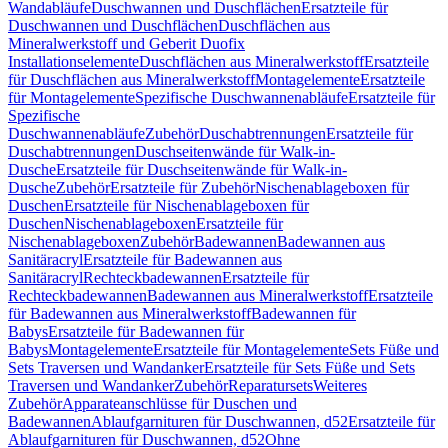
Wandabläufe
Duschwannen und Duschflächen
Ersatzteile für
Duschwannen und Duschflächen
Duschflächen aus
Mineralwerkstoff und Geberit Duofix
Installationselemente
Duschflächen aus Mineralwerkstoff
Ersatzteile
für Duschflächen aus Mineralwerkstoff
Montagelemente
Ersatzteile
für Montagelemente
Spezifische Duschwannenabläufe
Ersatzteile für
Spezifische
Duschwannenabläufe
Zubehör
Duschabtrennungen
Ersatzteile für
Duschabtrennungen
Duschseitenwände für Walk-in-
Dusche
Ersatzteile für Duschseitenwände für Walk-in-
Dusche
Zubehör
Ersatzteile für Zubehör
Nischenablageboxen für
Duschen
Ersatzteile für Nischenablageboxen für
Duschen
Nischenablageboxen
Ersatzteile für
Nischenablageboxen
Zubehör
Badewannen
Badewannen aus
Sanitäracryl
Ersatzteile für Badewannen aus
Sanitäracryl
Rechteckbadewannen
Ersatzteile für
Rechteckbadewannen
Badewannen aus Mineralwerkstoff
Ersatzteile
für Badewannen aus Mineralwerkstoff
Badewannen für
Babys
Ersatzteile für Badewannen für
Babys
Montagelemente
Ersatzteile für Montagelemente
Sets Füße und
Sets Traversen und Wandanker
Ersatzteile für Sets Füße und Sets
Traversen und Wandanker
Zubehör
Reparatursets
Weiteres
Zubehör
Apparateanschlüsse für Duschen und
Badewannen
Ablaufgarnituren für Duschwannen, d52
Ersatzteile für
Ablaufgarnituren für Duschwannen, d52
Ohne