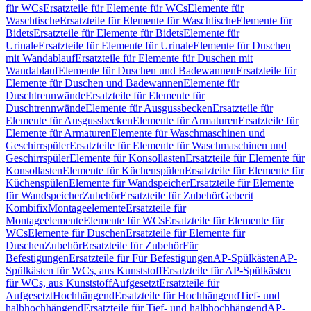
für WCs
Ersatzteile für Elemente für WCs
Elemente für
Waschtische
Ersatzteile für Elemente für Waschtische
Elemente für
Bidets
Ersatzteile für Elemente für Bidets
Elemente für
Urinale
Ersatzteile für Elemente für Urinale
Elemente für Duschen
mit Wandablauf
Ersatzteile für Elemente für Duschen mit
Wandablauf
Elemente für Duschen und Badewannen
Ersatzteile für
Elemente für Duschen und Badewannen
Elemente für
Duschtrennwände
Ersatzteile für Elemente für
Duschtrennwände
Elemente für Ausgussbecken
Ersatzteile für
Elemente für Ausgussbecken
Elemente für Armaturen
Ersatzteile für
Elemente für Armaturen
Elemente für Waschmaschinen und
Geschirrspüler
Ersatzteile für Elemente für Waschmaschinen und
Geschirrspüler
Elemente für Konsollasten
Ersatzteile für Elemente für
Konsollasten
Elemente für Küchenspülen
Ersatzteile für Elemente für
Küchenspülen
Elemente für Wandspeicher
Ersatzteile für Elemente
für Wandspeicher
Zubehör
Ersatzteile für Zubehör
Geberit
Kombifix
Montageelemente
Ersatzteile für
Montageelemente
Elemente für WCs
Ersatzteile für Elemente für
WCs
Elemente für Duschen
Ersatzteile für Elemente für
Duschen
Zubehör
Ersatzteile für Zubehör
Für
Befestigungen
Ersatzteile für Für Befestigungen
AP-Spülkästen
AP-
Spülkästen für WCs, aus Kunststoff
Ersatzteile für AP-Spülkästen
für WCs, aus Kunststoff
Aufgesetzt
Ersatzteile für
Aufgesetzt
Hochhängend
Ersatzteile für Hochhängend
Tief- und
halbhochhängend
Ersatzteile für Tief- und halbhochhängend
AP-