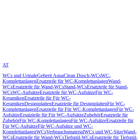
AT
WCs und Urinale
Geberit AquaClean Dusch-WCs
WC-
Komplettanlagen
Ersatzteile für WC-Komplettanlagen
Wand-
WCs
Ersatzteile für Wand-WCs
Stand-WCs
Ersatzteile für Stand-
WCs
WC-Aufsätze
Ersatzteile für WC-Aufsätze
Für WC-
Keramiken
Ersatzteile für Für WC-
Keramiken
Designplatten
Ersatzteile für Designplatten
Für WC-
Komplettanlagen
Ersatzteile für Für WC-Komplettanlagen
Für WC-
Aufsätze
Ersatzteile für Für WC-Aufsätze
Zubehör
Ersatzteile für
Zubehör
Für WC-Komplettanlagen
Für WC-Aufsätze
Ersatzteile für
Für WC-Aufsätze
Für WC-Aufsätze und WC-
Komplettanlagen
WCs
Verbrauchsmaterial
WCs und WC-Sitze
Wand-
WCs
Ersatzteile für Wand-WCs
Tiefspül-WCs
Ersatzteile für Tiefspül-