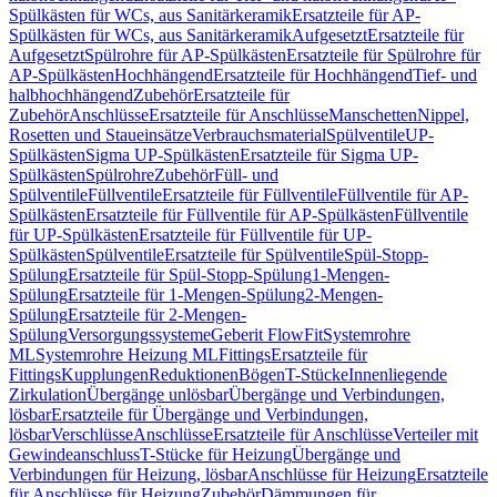
Spülkästen für WCs, aus Sanitärkeramik
Ersatzteile für AP-
Spülkästen für WCs, aus Sanitärkeramik
Aufgesetzt
Ersatzteile für
Aufgesetzt
Spülrohre für AP-Spülkästen
Ersatzteile für Spülrohre für
AP-Spülkästen
Hochhängend
Ersatzteile für Hochhängend
Tief- und
halbhochhängend
Zubehör
Ersatzteile für
Zubehör
Anschlüsse
Ersatzteile für Anschlüsse
Manschetten
Nippel,
Rosetten und Staueinsätze
Verbrauchsmaterial
Spülventile
UP-
Spülkästen
Sigma UP-Spülkästen
Ersatzteile für Sigma UP-
Spülkästen
Spülrohre
Zubehör
Füll- und
Spülventile
Füllventile
Ersatzteile für Füllventile
Füllventile für AP-
Spülkästen
Ersatzteile für Füllventile für AP-Spülkästen
Füllventile
für UP-Spülkästen
Ersatzteile für Füllventile für UP-
Spülkästen
Spülventile
Ersatzteile für Spülventile
Spül-Stopp-
Spülung
Ersatzteile für Spül-Stopp-Spülung
1-Mengen-
Spülung
Ersatzteile für 1-Mengen-Spülung
2-Mengen-
Spülung
Ersatzteile für 2-Mengen-
Spülung
Versorgungssysteme
Geberit FlowFit
Systemrohre
ML
Systemrohre Heizung ML
Fittings
Ersatzteile für
Fittings
Kupplungen
Reduktionen
Bögen
T-Stücke
Innenliegende
Zirkulation
Übergänge unlösbar
Übergänge und Verbindungen,
lösbar
Ersatzteile für Übergänge und Verbindungen,
lösbar
Verschlüsse
Anschlüsse
Ersatzteile für Anschlüsse
Verteiler mit
Gewindeanschluss
T-Stücke für Heizung
Übergänge und
Verbindungen für Heizung, lösbar
Anschlüsse für Heizung
Ersatzteile
für Anschlüsse für Heizung
Zubehör
Dämmungen für