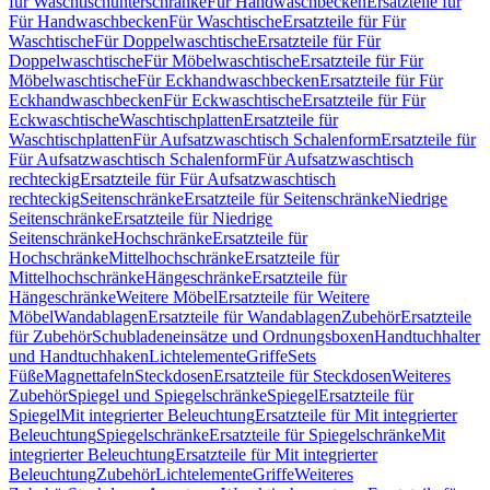
für Waschtischunterschränke
Für Handwaschbecken
Ersatzteile für
Für Handwaschbecken
Für Waschtische
Ersatzteile für Für
Waschtische
Für Doppelwaschtische
Ersatzteile für Für
Doppelwaschtische
Für Möbelwaschtische
Ersatzteile für Für
Möbelwaschtische
Für Eckhandwaschbecken
Ersatzteile für Für
Eckhandwaschbecken
Für Eckwaschtische
Ersatzteile für Für
Eckwaschtische
Waschtischplatten
Ersatzteile für
Waschtischplatten
Für Aufsatzwaschtisch Schalenform
Ersatzteile für
Für Aufsatzwaschtisch Schalenform
Für Aufsatzwaschtisch
rechteckig
Ersatzteile für Für Aufsatzwaschtisch
rechteckig
Seitenschränke
Ersatzteile für Seitenschränke
Niedrige
Seitenschränke
Ersatzteile für Niedrige
Seitenschränke
Hochschränke
Ersatzteile für
Hochschränke
Mittelhochschränke
Ersatzteile für
Mittelhochschränke
Hängeschränke
Ersatzteile für
Hängeschränke
Weitere Möbel
Ersatzteile für Weitere
Möbel
Wandablagen
Ersatzteile für Wandablagen
Zubehör
Ersatzteile
für Zubehör
Schubladeneinsätze und Ordnungsboxen
Handtuchhalter
und Handtuchhaken
Lichtelemente
Griffe
Sets
Füße
Magnettafeln
Steckdosen
Ersatzteile für Steckdosen
Weiteres
Zubehör
Spiegel und Spiegelschränke
Spiegel
Ersatzteile für
Spiegel
Mit integrierter Beleuchtung
Ersatzteile für Mit integrierter
Beleuchtung
Spiegelschränke
Ersatzteile für Spiegelschränke
Mit
integrierter Beleuchtung
Ersatzteile für Mit integrierter
Beleuchtung
Zubehör
Lichtelemente
Griffe
Weiteres