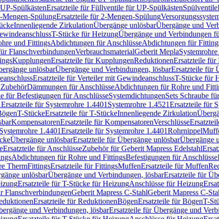
r UP-Spülkästen
Ersatzteile für Füllventile für UP-Spülkästen
Spülventile
-Mengen-Spülung
Ersatzteile für 2-Mengen-Spülung
Versorgungssyste
ücke
Innenliegende Zirkulation
Übergänge unlösbar
Übergänge und Verb
Gewindeanschluss
T-Stücke für Heizung
Übergänge und Verbindungen fü
hre und Fittings
Abdichtungen für Anschlüsse
Abdichtungen für Fitting
für Flanschverbindungen
Verbrauchsmaterial
Geberit Mepla
Systemrohr
tings
Kupplungen
Ersatzteile für Kupplungen
Reduktionen
Ersatzteile fü
Übergänge unlösbar
Übergänge und Verbindungen, lösbar
Ersatzteile fü
deanschluss
Ersatzteile für Verteiler mit Gewindeanschluss
T-Stücke für 
r Zubehör
Dämmungen für Anschlüsse
Abdichtungen für Rohre und Fitti
ile für Befestigungen für Anschlüsse
Systemdichtungen
Sets Schraube fü
1
Ersatzteile für Systemrohre 1.4401
Systemrohre 1.4521
Ersatzteile für
 Bögen
T-Stücke
Ersatzteile für T-Stücke
Innenliegende Zirkulation
Übergä
sbar
Kompensatoren
Ersatzteile für Kompensatoren
Verschlüsse
Ersatztei
Systemrohre 1.4401
Ersatzteile für Systemrohre 1.4401
Rohrnippel
Muff
ücke
Übergänge unlösbar
Ersatzteile für Übergänge unlösbar
Übergänge u
e
Ersatzteile für Anschlüsse
Zubehör für Geberit Mapress Edelstahl
Ersat
ings
Abdichtungen für Rohre und Fittings
Befestigungen für Anschlüsse
re Therm
Fittings
Ersatzteile für Fittings
Muffen
Ersatzteile für Muffen
Re
ergänge unlösbar
Übergänge und Verbindungen, lösbar
Ersatzteile für Ü
eizung
Ersatzteile für T-Stücke für Heizung
Anschlüsse für Heizung
Ersat
ür Flanschverbindungen
Geberit Mapress C-Stahl
Geberit Mapress C-Sta
eduktionen
Ersatzteile für Reduktionen
Bögen
Ersatzteile für Bögen
T-St
ergänge und Verbindungen, lösbar
Ersatzteile für Übergänge und Verb
eizung
Ersatzteile für T-Stücke für Heizung
Anschlüsse für Heizung
Ersat