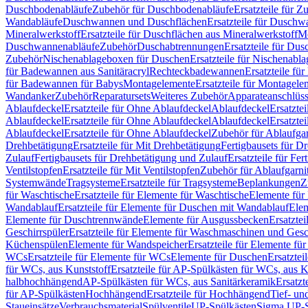
Duschbodenabläufe
Zubehör für Duschbodenabläufe
Ersatzteile für 
Wandabläufe
Duschwannen und Duschflächen
Ersatzteile für Dusch
Mineralwerkstoff
Ersatzteile für Duschflächen aus Mineralwerkstoff
Mo
Duschwannenabläufe
Zubehör
Duschabtrennungen
Ersatzteile für Du
Zubehör
Nischenablageboxen für Duschen
Ersatzteile für Nischenab
für Badewannen aus Sanitäracryl
Rechteckbadewannen
Ersatzteile f
für Badewannen für Babys
Montagelemente
Ersatzteile für Montagele
Wandanker
Zubehör
Reparatursets
Weiteres Zubehör
Apparateanschlüs
Ablaufdeckel
Ersatzteile für Ohne Ablaufdeckel
Ablaufdeckel
Ersatzte
Ablaufdeckel
Ersatzteile für Ohne Ablaufdeckel
Ablaufdeckel
Ersatzte
Ablaufdeckel
Ersatzteile für Ohne Ablaufdeckel
Zubehör für Ablaufga
Drehbetätigung
Ersatzteile für Mit Drehbetätigung
Fertigbausets für D
Zulauf
Fertigbausets für Drehbetätigung und Zulauf
Ersatzteile für Fe
Ventilstopfen
Ersatzteile für Mit Ventilstopfen
Zubehör für Ablaufgarn
Systemwände
Tragsysteme
Ersatzteile für Tragsysteme
Beplankungen
Z
für Waschtische
Ersatzteile für Elemente für Waschtische
Elemente für 
Wandablauf
Ersatzteile für Elemente für Duschen mit Wandablauf
Ele
Elemente für Duschtrennwände
Elemente für Ausgussbecken
Ersatzte
Geschirrspüler
Ersatzteile für Elemente für Waschmaschinen und Gesc
Küchenspülen
Elemente für Wandspeicher
Ersatzteile für Elemente fü
WCs
Ersatzteile für Elemente für WCs
Elemente für Duschen
Ersatztei
für WCs, aus Kunststoff
Ersatzteile für AP-Spülkästen für WCs, aus K
halbhochhängend
AP-Spülkästen für WCs, aus Sanitärkeramik
Ersatzt
für AP-Spülkästen
Hochhängend
Ersatzteile für Hochhängend
Tief- u
Staueinsätze
Verbrauchsmaterial
Spülventile
UP-Spülkästen
Sigma UP-S