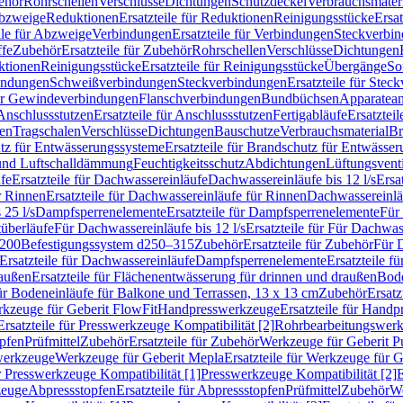
ehör
Rohrschellen
Verschlüsse
Dichtungen
Schutzdeckel
Verbrauchsmater
Abzweige
Reduktionen
Ersatzteile für Reduktionen
Reinigungsstücke
Ersat
ile für Abzweige
Verbindungen
Ersatzteile für Verbindungen
Steckverbi
ffe
Zubehör
Ersatzteile für Zubehör
Rohrschellen
Verschlüsse
Dichtungen
ktionen
Reinigungsstücke
Ersatzteile für Reinigungsstücke
Übergänge
So
bindungen
Schweißverbindungen
Steckverbindungen
Ersatzteile für Ste
für Gewindeverbindungen
Flanschverbindungen
Bundbüchsen
Apparatean
Anschlussstutzen
Ersatzteile für Anschlussstutzen
Fertigabläufe
Ersatzteil
len
Tragschalen
Verschlüsse
Dichtungen
Bauschutze
Verbrauchsmaterial
Br
tz für Entwässerungssysteme
Ersatzteile für Brandschutz für Entwässe
und Luftschalldämmung
Feuchtigkeitsschutz
Abdichtungen
Lüftungsvent
fe
Ersatzteile für Dachwassereinläufe
Dachwassereinläufe bis 12 l/s
Ersa
r Rinnen
Ersatzteile für Dachwassereinläufe für Rinnen
Dachwassereinläu
 25 l/s
Dampfsperrenelemente
Ersatzteile für Dampfsperrenelemente
Für 
tüberläufe
Für Dachwassereinläufe bis 12 l/s
Ersatzteile für Für Dachwass
–200
Befestigungssystem d250–315
Zubehör
Ersatzteile für Zubehör
Für 
Ersatzteile für Dachwassereinläufe
Dampfsperrenelemente
Ersatzteile 
raußen
Ersatzteile für Flächenentwässerung für drinnen und draußen
Bode
für Bodeneinläufe für Balkone und Terrassen, 13 x 13 cm
Zubehör
Ersatz
erkzeuge für Geberit FlowFit
Handpresswerkzeuge
Ersatzteile für Hand
Ersatzteile für Presswerkzeuge Kompatibilität [2]
Rohrbearbeitungswer
opfen
Prüfmittel
Zubehör
Ersatzteile für Zubehör
Werkzeuge für Geberit P
swerkzeuge
Werkzeuge für Geberit Mepla
Ersatzteile für Werkzeuge für 
ür Presswerkzeuge Kompatibilität [1]
Presswerkzeuge Kompatibilität [2]
E
zeuge
Abpressstopfen
Ersatzteile für Abpressstopfen
Prüfmittel
Zubehör
We