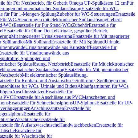
eile für Für Netzbetrieb, für Geberit Omega UP-Spülkästen 12 cm
Für
rungen mit pneumatischer Spülauslösung
Ersatzteile für WC-
ile für Für 1-Mengen-Spülung
Zubehör für WC-Steuerungen
Ersatzteile
ür Für WC-Steuerungen mit elektronischer Spülauslösung
Geberit
nd-WCs
Ersatzteile für Für Stand-WCs
Zubehör
Ersatzteile für
el
Ersatzteile für Ohne Deckel
Urinale, gespülter Betrieb,
uerung
Mit integrierter Urinalsteuerung
Ersatzteile für Mit integrierter
ür Spülrandlos
Mit Spülrand
Ersatzteile für Mit Spülrand
Urinale,
naltrennwände
Urinaltrennwände aus Kunststoff
Ersatzteile für
Ersatzteile für Urinaltrennwände aus
r Spülrohre, Spülbögen und
ronischer Spülauslösung, Netzbetrieb
Ersatzteile für Mit elektronischer
Mit pneumatischer Spülauslösung
Ersatzteile für Mit pneumatischer
 Netzbetrieb
Mit elektronischer Spülauslösung,
atzteile für Rohbau- und Austauschsets
Spülrohre, Spülbögen und
anschlüsse für WCs, Urinale und Bidets
Ablaufgarnituren für WCs
ssbögen
Anschlussstutzen
Ersatzteile für
us PVC
Ersatzteile für Anschlüsse aus PVC
Manschetten und
hons
Ersatzteile für Schneckensiphons
UP-Siphons
Ersatzteile für UP-
enverlängerungen
Anschlussstutzen
Ersatzteile für
ogensiphons
Ersatzteile für
htische
Waschtische
Ersatzteile für
atzteile für Aufsatzwaschtische
Handwaschbecken
Ersatzteile für
htische
Ersatzteile für
atzteile für Waschtische für