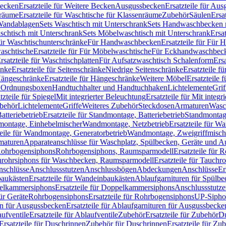
Becken
Ersatzteile für Weitere Becken
Ausgussbecken
Ersatzteile für Au
nräume
Ersatzteile für Waschtische für Klassenräume
Zubehör
Säulen
Ersa
andablagen
Sets Waschtisch mit Unterschrank
Sets Handwaschbecken 
aschtisch mit Unterschrank
Sets Möbelwaschtisch mit Unterschrank
Ersa
für Waschtischunterschränke
Für Handwaschbecken
Ersatzteile für Für
aschtische
Ersatzteile für Für Möbelwaschtische
Für Eckhandwaschbec
rsatzteile für Waschtischplatten
Für Aufsatzwaschtisch Schalenform
Ers
änke
Ersatzteile für Seitenschränke
Niedrige Seitenschränke
Ersatzteile f
ängeschränke
Ersatzteile für Hängeschränke
Weitere Möbel
Ersatzteile 
d Ordnungsboxen
Handtuchhalter und Handtuchhaken
Lichtelemente
Grif
tzteile für Spiegel
Mit integrierter Beleuchtung
Ersatzteile für Mit integr
behör
Lichtelemente
Griffe
Weiteres Zubehör
Steckdosen
Armaturen
Wasc
tteriebetrieb
Ersatzteile für Standmontage, Batteriebetrieb
Standmontage
dmontage, Einhebelmischer
Wandmontage, Netzbetrieb
Ersatzteile für W
teile für Wandmontage, Generatorbetrieb
Wandmontage, Zweigriffmisch
rmaturen
Apparateanschlüsse für Waschplatz, Spülbecken, Geräte und 
 Rohrbogensiphons
Rohrbogensiphons, Raumsparmodell
Ersatzteile für
rohrsiphons für Waschbecken, Raumsparmodell
Ersatzteile für Tauch
nschlüsse
Anschlussstutzen
Anschlussbögen
Abdeckungen
Anschlüsse
Er
aukästen
Ersatzteile für Wandeinbaukästen
Ablaufgarnituren für Spülb
elkammersiphons
Ersatzteile für Doppelkammersiphons
Anschlussstutz
für Geräte
Rohrbogensiphons
Ersatzteile für Rohrbogensiphons
UP-Sipho
en für Ausgussbecken
Ersatzteile für Ablaufgarnituren für Ausgussbecke
ufventile
Ersatzteile für Ablaufventile
Zubehör
Ersatzteile für Zubehör
D
Ersatzteile für Duschrinnen
Zubehör für Duschrinnen
Ersatzteile für Zu