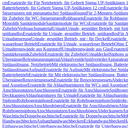
cm
Ersatzteile für Für Netzbetrieb, für Geberit Sigma UP-Spülkästen 
Batteriebetrieb, für Geberit Sigma UP-Spülkästen 12 cm
Ersatzteile f
Steuerungen mit pneumatischer Spülauslösung
Für 2-Mengen-Spülun
für Zubehör für WC-Steuerungen
Rohbausets
Ersatzteile für Rohbause
Monolith Sanitärmodule
Sanitärmodule für WCs
Ersatzteile für Sanit
Zubehör
Verbrauchsmaterial
Urinale
Urinale, gespülter Betrieb, mit Sp
spülrandlos
Ersatzteile für Urinale, gespülter Betrieb, spülrandlos
Für A
Urinalsteuerung
Urinale, gespülter Betrieb, mit / für Deckel
Ersatzteile
wasserloser Betrieb
Ersatzteile für Urinale, wasserloser Betrieb
Ohne D
Urinaltrennwände aus Kunststoff
Urinaltrennwände aus Glas
Ersatztei
Sanitärkeramik
Zubehör
Ersatzteile für Zubehör
Urinaldeckel
Siphons u
Übergänge
Befestigungsmaterial
Ablaufventile
Spülverteiler
Apparatean
Spülauslösung, Netzbetrieb
Mit elektronischer Spülauslösung, Batterie
Spülauslösung
Aufputz
Ersatzteile für Aufputz
Mit elektronischer Spül
Batteriebetrieb
Ersatzteile für Mit elektronischer Spülauslösung, Batter
Übergänge
Renovierungssets
Ersatzteile für Renovierungssets
Abdeckpl
und Ausgüsse
Ersatzteile für Ablaufgarnituren für WCs und Ausgüsse
Anschlussstutzen
Anschlusssets
Ersatzteile für Anschlusssets
Spülbogen
Deckkappen
Ablaufgarnituren für Urinale
Ersatzteile für Ablaufgarnitu
Siphons
Rohrbogensiphons
Ersatzteile für Rohrbogensiphons
Spülrohr
Anschlussstutzen
Anschlussbögen
Ersatzteile für Anschlussbögen
Ablau
Rohrbogensiphons
Anschlussstutzen
Anschlussbögen
Abdeckungen
An
Waschtische
Doppelwaschtische
Ersatzteile für Doppelwaschtische
Möb
Handwaschbecken
Aufsatzhandwaschbecken
Eckhandwaschbecken
H
Einbauwaschtische
Unterbauwaschtische
Ersatzteile für Unterbauwasc