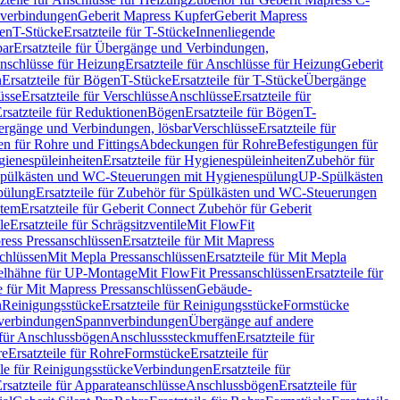
hverbindungen
Geberit Mapress Kupfer
Geberit Mapress
gen
T-Stücke
Ersatzteile für T-Stücke
Innenliegende
bar
Ersatzteile für Übergänge und Verbindungen,
nschlüsse für Heizung
Ersatzteile für Anschlüsse für Heizung
Geberit
n
Ersatzteile für Bögen
T-Stücke
Ersatzteile für T-Stücke
Übergänge
üsse
Ersatzteile für Verschlüsse
Anschlüsse
Ersatzteile für
rsatzteile für Reduktionen
Bögen
Ersatzteile für Bögen
T-
bergänge und Verbindungen, lösbar
Verschlüsse
Ersatzteile für
n für Rohre und Fittings
Abdeckungen für Rohre
Befestigungen für
ienespüleinheiten
Ersatzteile für Hygienespüleinheiten
Zubehör für
r Spülkästen und WC-Steuerungen mit Hygienespülung
UP-Spülkästen
pülung
Ersatzteile für Zubehör für Spülkästen und WC-Steuerungen
stem
Ersatzteile für Geberit Connect Zubehör für Geberit
le
Ersatzteile für Schrägsitzventile
Mit FlowFit
ress Pressanschlüssen
Ersatzteile für Mit Mapress
schlüssen
Mit Mepla Pressanschlüssen
Ersatzteile für Mit Mepla
gelhähne für UP-Montage
Mit FlowFit Pressanschlüssen
Ersatzteile für
le für Mit Mapress Pressanschlüssen
Gebäude-
n
Reinigungsstücke
Ersatzteile für Reinigungsstücke
Formstücke
ckverbindungen
Spannverbindungen
Übergänge auf andere
e für Anschlussbögen
Anschlusssteckmuffen
Ersatzteile für
re
Ersatzteile für Rohre
Formstücke
Ersatzteile für
ile für Reinigungsstücke
Verbindungen
Ersatzteile für
rsatzteile für Apparateanschlüsse
Anschlussbögen
Ersatzteile für