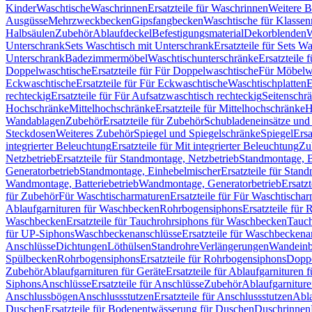
Kinder
Waschtische
Waschrinnen
Ersatzteile für Waschrinnen
Weitere 
Ausgüsse
Mehrzweckbecken
Gipsfangbecken
Waschtische für Klasse
Halbsäulen
Zubehör
Ablaufdeckel
Befestigungsmaterial
Dekorblenden
W
Unterschrank
Sets Waschtisch mit Unterschrank
Ersatzteile für Sets W
Unterschrank
Badezimmermöbel
Waschtischunterschränke
Ersatzteile 
Doppelwaschtische
Ersatzteile für Für Doppelwaschtische
Für Möbelw
Eckwaschtische
Ersatzteile für Für Eckwaschtische
Waschtischplatten
E
rechteckig
Ersatzteile für Für Aufsatzwaschtisch rechteckig
Seitenschr
Hochschränke
Mittelhochschränke
Ersatzteile für Mittelhochschränke
H
Wandablagen
Zubehör
Ersatzteile für Zubehör
Schubladeneinsätze un
Steckdosen
Weiteres Zubehör
Spiegel und Spiegelschränke
Spiegel
Ersa
integrierter Beleuchtung
Ersatzteile für Mit integrierter Beleuchtung
Zu
Netzbetrieb
Ersatzteile für Standmontage, Netzbetrieb
Standmontage, Ba
Generatorbetrieb
Standmontage, Einhebelmischer
Ersatzteile für Stan
Wandmontage, Batteriebetrieb
Wandmontage, Generatorbetrieb
Ersatz
für Zubehör
Für Waschtischarmaturen
Ersatzteile für Für Waschtischa
Ablaufgarnituren für Waschbecken
Rohrbogensiphons
Ersatzteile für
Waschbecken
Ersatzteile für Tauchrohrsiphons für Waschbecken
Tauch
für UP-Siphons
Waschbeckenanschlüsse
Ersatzteile für Waschbeckena
Anschlüsse
Dichtungen
Löthülsen
Standrohre
Verlängerungen
Wandeinb
Spülbecken
Rohrbogensiphons
Ersatzteile für Rohrbogensiphons
Dopp
Zubehör
Ablaufgarnituren für Geräte
Ersatzteile für Ablaufgarnituren 
Siphons
Anschlüsse
Ersatzteile für Anschlüsse
Zubehör
Ablaufgarnitur
Anschlussbögen
Anschlussstutzen
Ersatzteile für Anschlussstutzen
Abla
Duschen
Ersatzteile für Bodenentwässerung für Duschen
Duschrinnen