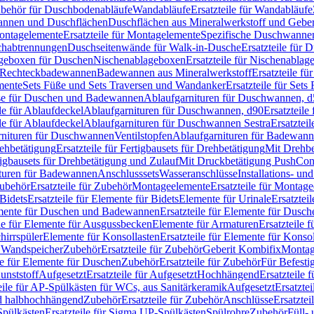
Zubehör für Duschbodenabläufe
Wandabläufe
Ersatzteile für Wandabläufe
wannen und Duschflächen
Duschflächen aus Mineralwerkstoff und Geberi
ntagelemente
Ersatzteile für Montagelemente
Spezifische Duschwanne
schabtrennungen
Duschseitenwände für Walk-in-Dusche
Ersatzteile für
lageboxen für Duschen
Nischenablageboxen
Ersatzteile für Nischenabla
ür Rechteckbadewannen
Badewannen aus Mineralwerkstoff
Ersatzteile f
mente
Sets Füße und Sets Traversen und Wandanker
Ersatzteile für Set
se für Duschen und Badewannen
Ablaufgarnituren für Duschwannen, 
ile für Ablaufdeckel
Ablaufgarnituren für Duschwannen, d90
Ersatzteil
ile für Ablaufdeckel
Ablaufgarnituren für Duschwannen Sestra
Ersatztei
rnituren für Duschwannen
Ventilstopfen
Ablaufgarnituren für Badewann
rehbetätigung
Ersatzteile für Fertigbausets für Drehbetätigung
Mit Drehbe
rtigbausets für Drehbetätigung und Zulauf
Mit Druckbetätigung PushCon
ituren für Badewannen
Anschlusssets
Wasseranschlüsse
Installations- un
ubehör
Ersatzteile für Zubehör
Montageelemente
Ersatzteile für Montag
Bidets
Ersatzteile für Elemente für Bidets
Elemente für Urinale
Ersatztei
mente für Duschen und Badewannen
Ersatzteile für Elemente für Dus
ile für Elemente für Ausgussbecken
Elemente für Armaturen
Ersatzteile 
hirrspüler
Elemente für Konsollasten
Ersatzteile für Elemente für Konso
r Wandspeicher
Zubehör
Ersatzteile für Zubehör
Geberit Kombifix
Montag
le für Elemente für Duschen
Zubehör
Ersatzteile für Zubehör
Für Befesti
unststoff
Aufgesetzt
Ersatzteile für Aufgesetzt
Hochhängend
Ersatzteile
eile für AP-Spülkästen für WCs, aus Sanitärkeramik
Aufgesetzt
Ersatztei
nd halbhochhängend
Zubehör
Ersatzteile für Zubehör
Anschlüsse
Ersatztei
pülkästen
Ersatzteile für Sigma UP-Spülkästen
Spülrohre
Zubehör
Füll- 