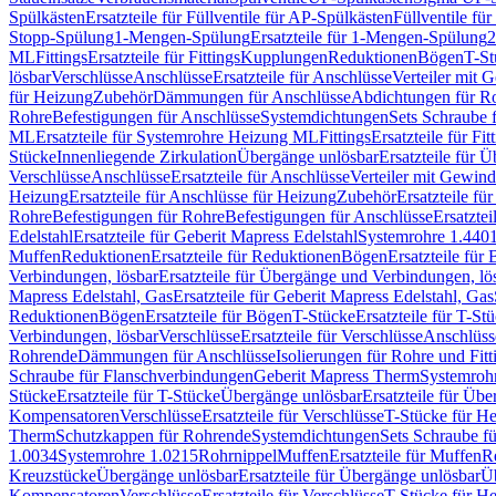
Spülkästen
Ersatzteile für Füllventile für AP-Spülkästen
Füllventile fü
Stopp-Spülung
1-Mengen-Spülung
Ersatzteile für 1-Mengen-Spülung
2
ML
Fittings
Ersatzteile für Fittings
Kupplungen
Reduktionen
Bögen
T-St
lösbar
Verschlüsse
Anschlüsse
Ersatzteile für Anschlüsse
Verteiler mit 
für Heizung
Zubehör
Dämmungen für Anschlüsse
Abdichtungen für Ro
Rohre
Befestigungen für Anschlüsse
Systemdichtungen
Sets Schraube 
ML
Ersatzteile für Systemrohre Heizung ML
Fittings
Ersatzteile für Fit
Stücke
Innenliegende Zirkulation
Übergänge unlösbar
Ersatzteile für 
Verschlüsse
Anschlüsse
Ersatzteile für Anschlüsse
Verteiler mit Gewin
Heizung
Ersatzteile für Anschlüsse für Heizung
Zubehör
Ersatzteile fü
Rohre
Befestigungen für Rohre
Befestigungen für Anschlüsse
Ersatzte
Edelstahl
Ersatzteile für Geberit Mapress Edelstahl
Systemrohre 1.440
Muffen
Reduktionen
Ersatzteile für Reduktionen
Bögen
Ersatzteile für
Verbindungen, lösbar
Ersatzteile für Übergänge und Verbindungen, lö
Mapress Edelstahl, Gas
Ersatzteile für Geberit Mapress Edelstahl, Gas
Reduktionen
Bögen
Ersatzteile für Bögen
T-Stücke
Ersatzteile für T-St
Verbindungen, lösbar
Verschlüsse
Ersatzteile für Verschlüsse
Anschlüss
Rohrende
Dämmungen für Anschlüsse
Isolierungen für Rohre und Fitt
Schraube für Flanschverbindungen
Geberit Mapress Therm
Systemroh
Stücke
Ersatzteile für T-Stücke
Übergänge unlösbar
Ersatzteile für Üb
Kompensatoren
Verschlüsse
Ersatzteile für Verschlüsse
T-Stücke für H
Therm
Schutzkappen für Rohrende
Systemdichtungen
Sets Schraube f
1.0034
Systemrohre 1.0215
Rohrnippel
Muffen
Ersatzteile für Muffen
R
Kreuzstücke
Übergänge unlösbar
Ersatzteile für Übergänge unlösbar
Üb
Kompensatoren
Verschlüsse
Ersatzteile für Verschlüsse
T-Stücke für H