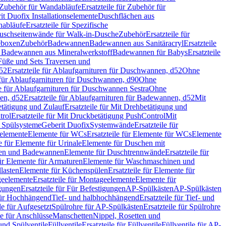
Zubehör für Wandabläufe
Ersatzteile für Zubehör für
t Duofix Installationselemente
Duschflächen aus
nabläufe
Ersatzteile für Spezifische
 Duschseitenwände für Walk-in-Dusche
Zubehör
Ersatzteile für
geboxen
Zubehör
Badewannen
Badewannen aus Sanitäracryl
Ersatzteile
ür Badewannen aus Mineralwerkstoff
Badewannen für Babys
Ersatzteile
s Füße und Sets Traversen und
d52
Ersatzteile für Ablaufgarnituren für Duschwannen, d52
Ohne
e für Ablaufgarnituren für Duschwannen, d90
Ohne
le für Ablaufgarnituren für Duschwannen Sestra
Ohne
en, d52
Ersatzteile für Ablaufgarnituren für Badewannen, d52
Mit
tätigung und Zulauf
Ersatzteile für Mit Drehbetätigung und
trol
Ersatzteile für Mit Druckbetätigung PushControl
Mit
d Spülsysteme
Geberit Duofix
Systemwände
Ersatzteile für
eelemente
Elemente für WCs
Ersatzteile für Elemente für WCs
Elemente
le für Elemente für Urinale
Elemente für Duschen mit
chen und Badewannen
Elemente für Duschtrennwände
Ersatzteile für
für Elemente für Armaturen
Elemente für Waschmaschinen und
llasten
Elemente für Küchenspülen
Ersatzteile für Elemente für
eelemente
Ersatzteile für Montageelemente
Elemente für
gungen
Ersatzteile für Für Befestigungen
AP-Spülkästen
AP-Spülkästen
 für Hochhängend
Tief- und halbhochhängend
Ersatzteile für Tief- und
le für Aufgesetzt
Spülrohre für AP-Spülkästen
Ersatzteile für Spülrohre
le für Anschlüsse
Manschetten
Nippel, Rosetten und
und Spülventile
Füllventile
Ersatzteile für Füllventile
Füllventile für AP-