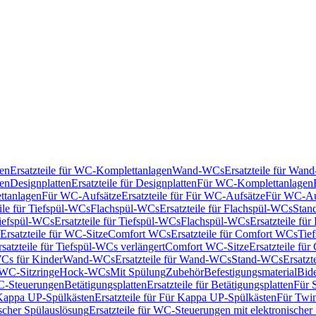
en
Ersatzteile für WC-Komplettanlagen
Wand-WCs
Ersatzteile für Wa
ken
Designplatten
Ersatzteile für Designplatten
Für WC-Komplettanlagen
tanlagen
Für WC-Aufsätze
Ersatzteile für Für WC-Aufsätze
Für WC-Au
eile für Tiefspül-WCs
Flachspül-WCs
Ersatzteile für Flachspül-WCs
Stan
iefspül-WCs
Ersatzteile für Tiefspül-WCs
Flachspül-WCs
Ersatzteile fü
Ersatzteile für WC-Sitze
Comfort WCs
Ersatzteile für Comfort WCs
Tie
rsatzteile für Tiefspül-WCs verlängert
Comfort WC-Sitze
Ersatzteile fü
WCs für Kinder
Wand-WCs
Ersatzteile für Wand-WCs
Stand-WCs
Ersatzt
r WC-Sitzringe
Hock-WCs
Mit Spülung
Zubehör
Befestigungsmaterial
Bide
C-Steuerungen
Betätigungsplatten
Ersatzteile für Betätigungsplatten
Für 
Kappa UP-Spülkästen
Ersatzteile für Für Kappa UP-Spülkästen
Für Twin
scher Spülauslösung
Ersatzteile für WC-Steuerungen mit elektronischer