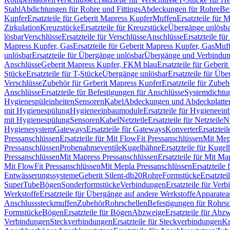
Stahl
Abdichtungen für Rohre und Fittings
Abdeckungen für Rohre
Be
Kupfer
Ersatzteile für Geberit Mapress Kupfer
Muffen
Ersatzteile für 
Zirkulation
Kreuzstücke
Ersatzteile für Kreuzstücke
Übergänge unlösba
lösbar
Verschlüsse
Ersatzteile für Verschlüsse
Anschlüsse
Ersatzteile fü
Mapress Kupfer, Gas
Ersatzteile für Geberit Mapress Kupfer, Gas
Muf
unlösbar
Ersatzteile für Übergänge unlösbar
Übergänge und Verbindun
Anschlüsse
Geberit Mapress Kupfer, FKM blau
Ersatzteile für Geber
Stücke
Ersatzteile für T-Stücke
Übergänge unlösbar
Ersatzteile für Üb
Verschlüsse
Zubehör für Geberit Mapress Kupfer
Ersatzteile für Zube
Anschlüsse
Ersatzteile für Befestigungen für Anschlüsse
Systemdichtu
Hygienespüleinheiten
Sensoren
Kabel
Abdeckungen und Abdeckplatte
mit Hygienespülung
Hygieneeinbaumodule
Ersatzteile für Hygieneei
mit Hygienespülung
Sensoren
Kabel
Netzteile
Ersatzteile für Netzteile
N
Hygienesystem
Gateways
Ersatzteile für Gateways
Konverter
Ersatzteil
Pressanschlüssen
Ersatzteile für Mit FlowFit Pressanschlüssen
Mit Mep
Pressanschlüssen
Probenahmeventile
Kugelhähne
Ersatzteile für Kuge
Pressanschlüssen
Mit Mapress Pressanschlüssen
Ersatzteile für Mit Ma
Mit FlowFit Pressanschlüssen
Mit Mepla Pressanschlüssen
Ersatzteile
Entwässerungssysteme
Geberit Silent-db20
Rohre
Formstücke
Ersatztei
SuperTube
Bögen
Sonderformstücke
Verbindungen
Ersatzteile für Ver
Werkstoffe
Ersatzteile für Übergänge auf andere Werkstoffe
Apparatea
Anschlusssteckmuffen
Zubehör
Rohrschellen
Befestigungen für Rohrsc
Formstücke
Bögen
Ersatzteile für Bögen
Abzweige
Ersatzteile für Abz
Verbindungen
Steckverbindungen
Ersatzteile für Steckverbindungen
Kr