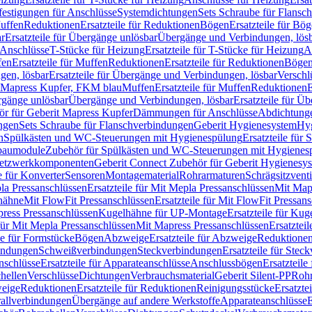
festigungen für Anschlüsse
Systemdichtungen
Sets Schraube für Flansc
Muffen
Reduktionen
Ersatzteile für Reduktionen
Bögen
Ersatzteile für Bö
r
Ersatzteile für Übergänge unlösbar
Übergänge und Verbindungen, lös
r Anschlüsse
T-Stücke für Heizung
Ersatzteile für T-Stücke für Heizung
A
fen
Ersatzteile für Muffen
Reduktionen
Ersatzteile für Reduktionen
Böge
gen, lösbar
Ersatzteile für Übergänge und Verbindungen, lösbar
Verschl
it Mapress Kupfer, FKM blau
Muffen
Ersatzteile für Muffen
Reduktionen
E
ergänge unlösbar
Übergänge und Verbindungen, lösbar
Ersatzteile für Ü
hör für Geberit Mapress Kupfer
Dämmungen für Anschlüsse
Abdichtunge
ngen
Sets Schraube für Flanschverbindungen
Geberit Hygienesystem
Hyg
n
Spülkästen und WC-Steuerungen mit Hygienespülung
Ersatzteile fü
nbaumodule
Zubehör für Spülkästen und WC-Steuerungen mit Hygienes
etzwerkkomponenten
Geberit Connect Zubehör für Geberit Hygienesy
e für Konverter
Sensoren
Montagematerial
Rohrarmaturen
Schrägsitzventi
la Pressanschlüssen
Ersatzteile für Mit Mepla Pressanschlüssen
Mit Map
lhähne
Mit FlowFit Pressanschlüssen
Ersatzteile für Mit FlowFit Pressan
press Pressanschlüssen
Kugelhähne für UP-Montage
Ersatzteile für Ku
 für Mit Mepla Pressanschlüssen
Mit Mapress Pressanschlüssen
Ersatztei
le für Formstücke
Bögen
Abzweige
Ersatzteile für Abzweige
Reduktione
bindungen
Schweißverbindungen
Steckverbindungen
Ersatzteile für Ste
nschlüsse
Ersatzteile für Apparateanschlüsse
Anschlussbögen
Ersatzteil
hellen
Verschlüsse
Dichtungen
Verbrauchsmaterial
Geberit Silent-PP
Roh
weige
Reduktionen
Ersatzteile für Reduktionen
Reinigungsstücke
Ersatzte
allverbindungen
Übergänge auf andere Werkstoffe
Apparateanschlüsse
E