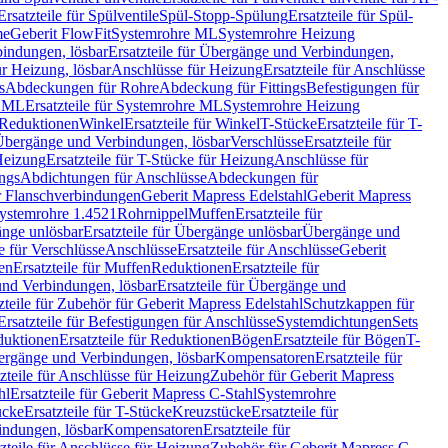
Ersatzteile für Spülventile
Spül-Stopp-Spülung
Ersatzteile für Spül-
me
Geberit FlowFit
Systemrohre ML
Systemrohre Heizung
indungen, lösbar
Ersatzteile für Übergänge und Verbindungen,
r Heizung, lösbar
Anschlüsse für Heizung
Ersatzteile für Anschlüsse
s
Abdeckungen für Rohre
Abdeckung für Fittings
Befestigungen für
e ML
Ersatzteile für Systemrohre ML
Systemrohre Heizung
r Reduktionen
Winkel
Ersatzteile für Winkel
T-Stücke
Ersatzteile für T-
r Übergänge und Verbindungen, lösbar
Verschlüsse
Ersatzteile für
Heizung
Ersatzteile für T-Stücke für Heizung
Anschlüsse für
ngs
Abdichtungen für Anschlüsse
Abdeckungen für
r Flanschverbindungen
Geberit Mapress Edelstahl
Geberit Mapress
 Systemrohre 1.4521
Rohrnippel
Muffen
Ersatzteile für
nge unlösbar
Ersatzteile für Übergänge unlösbar
Übergänge und
le für Verschlüsse
Anschlüsse
Ersatzteile für Anschlüsse
Geberit
en
Ersatzteile für Muffen
Reduktionen
Ersatzteile für
nd Verbindungen, lösbar
Ersatzteile für Übergänge und
zteile für Zubehör für Geberit Mapress Edelstahl
Schutzkappen für
Ersatzteile für Befestigungen für Anschlüsse
Systemdichtungen
Sets
duktionen
Ersatzteile für Reduktionen
Bögen
Ersatzteile für Bögen
T-
bergänge und Verbindungen, lösbar
Kompensatoren
Ersatzteile für
zteile für Anschlüsse für Heizung
Zubehör für Geberit Mapress
hl
Ersatzteile für Geberit Mapress C-Stahl
Systemrohre
ücke
Ersatzteile für T-Stücke
Kreuzstücke
Ersatzteile für
indungen, lösbar
Kompensatoren
Ersatzteile für
zteile für Anschlüsse für Heizung
Zubehör für Geberit Mapress C-