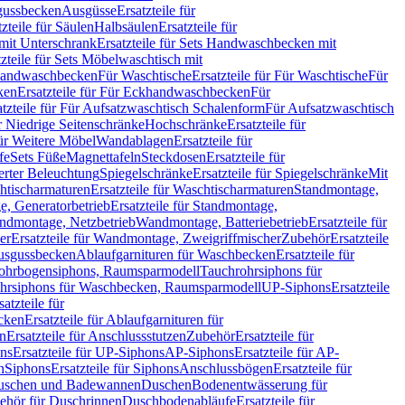
sgussbecken
Ausgüsse
Ersatzteile für
tzteile für Säulen
Halbsäulen
Ersatzteile für
mit Unterschrank
Ersatzteile für Sets Handwaschbecken mit
tzteile für Sets Möbelwaschtisch mit
 Handwaschbecken
Für Waschtische
Ersatzteile für Für Waschtische
Für
ken
Ersatzteile für Für Eckhandwaschbecken
Für
atzteile für Für Aufsatzwaschtisch Schalenform
Für Aufsatzwaschtisch
ür Niedrige Seitenschränke
Hochschränke
Ersatzteile für
für Weitere Möbel
Wandablagen
Ersatzteile für
fe
Sets Füße
Magnettafeln
Steckdosen
Ersatzteile für
ierter Beleuchtung
Spiegelschränke
Ersatzteile für Spiegelschränke
Mit
htischarmaturen
Ersatzteile für Waschtischarmaturen
Standmontage,
, Generatorbetrieb
Ersatzteile für Standmontage,
andmontage, Netzbetrieb
Wandmontage, Batteriebetrieb
Ersatzteile für
er
Ersatzteile für Wandmontage, Zweigriffmischer
Zubehör
Ersatzteile
Ausgussbecken
Ablaufgarnituren für Waschbecken
Ersatzteile für
 Rohrbogensiphons, Raumsparmodell
Tauchrohrsiphons für
rohrsiphons für Waschbecken, Raumsparmodell
UP-Siphons
Ersatzteile
satzteile für
ecken
Ersatzteile für Ablaufgarnituren für
en
Ersatzteile für Anschlussstutzen
Zubehör
Ersatzteile für
ns
Ersatzteile für UP-Siphons
AP-Siphons
Ersatzteile für AP-
n
Siphons
Ersatzteile für Siphons
Anschlussbögen
Ersatzteile für
uschen und Badewannen
Duschen
Bodenentwässerung für
behör für Duschrinnen
Duschbodenabläufe
Ersatzteile für