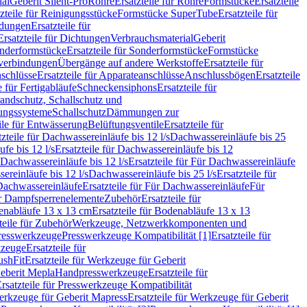
ial
Geberit Silent-Pro
Rohre
Ersatzteile für Rohre
Formstücke
Ersatzteile
zteile für Reinigungsstücke
Formstücke SuperTube
Ersatzteile für
ndungen
Ersatzteile für
Ersatzteile für Dichtungen
Verbrauchsmaterial
Geberit
nderformstücke
Ersatzteile für Sonderformstücke
Formstücke
ckverbindungen
Übergänge auf andere Werkstoffe
Ersatzteile für
schlüsse
Ersatzteile für Apparateanschlüsse
Anschlussbögen
Ersatzteile
e für Fertigabläufe
Schneckensiphons
Ersatzteile für
andschutz, Schallschutz und
rungssysteme
Schallschutz
Dämmungen zur
ile für Entwässerung
Belüftungsventile
Ersatzteile für
tzteile für Dachwassereinläufe bis 12 l/s
Dachwassereinläufe bis 25
fe bis 12 l/s
Ersatzteile für Dachwassereinläufe bis 12
Dachwassereinläufe bis 12 l/s
Ersatzteile für Für Dachwassereinläufe
ereinläufe bis 12 l/s
Dachwassereinläufe bis 25 l/s
Ersatzteile für
Dachwassereinläufe
Ersatzteile für Für Dachwassereinläufe
Für
für Dampfsperrenelemente
Zubehör
Ersatzteile für
nabläufe 13 x 13 cm
Ersatzteile für Bodenabläufe 13 x 13
teile für Zubehör
Werkzeuge, Netzwerkkomponenten und
presswerkzeuge
Presswerkzeuge Kompatibilität [1]
Ersatzteile für
kzeuge
Ersatzteile für
ushFit
Ersatzteile für Werkzeuge für Geberit
Geberit Mepla
Handpresswerkzeuge
Ersatzteile für
rsatzteile für Presswerkzeuge Kompatibilität
rkzeuge für Geberit Mapress
Ersatzteile für Werkzeuge für Geberit