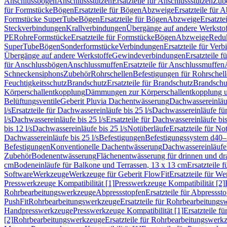
Anschlussbögen
Anschlussstutzen
Ersatzteile für Anschlussstutzen
Zub
für Formstücke
Bögen
Ersatzteile für Bögen
Abzweige
Ersatzteile für 
Formstücke SuperTube
Bögen
Ersatzteile für Bögen
Abzweige
Ersatzte
Steckverbindungen
Krallverbindungen
Übergänge auf andere Werksto
PE
Rohre
Formstücke
Ersatzteile für Formstücke
Bögen
Abzweige
Redu
SuperTube
Bögen
Sonderformstücke
Verbindungen
Ersatzteile für Ver
Übergänge auf andere Werkstoffe
Gewindeverbindungen
Ersatzteile 
für Anschlussbögen
Anschlussmuffen
Ersatzteile für Anschlussmuffen
Schneckensiphons
Zubehör
Rohrschellen
Befestigungen für Rohrschel
Feuchtigkeitsschutz
Brandschutz
Ersatzteile für Brandschutz
Brandschu
Körperschallentkopplung
Dämmungen zur Körperschallentkopplung 
Belüftungsventile
Geberit Pluvia Dachentwässerung
Dachwassereinläu
l/s
Ersatzteile für Dachwassereinläufe bis 25 l/s
Dachwassereinläufe fü
l/s
Dachwassereinläufe bis 25 l/s
Ersatzteile für Dachwassereinläufe bis
bis 12 l/s
Dachwassereinläufe bis 25 l/s
Notüberläufe
Ersatzteile für No
Dachwassereinläufe bis 25 l/s
Befestigungen
Befestigungssystem d40
Befestigungen
Konventionelle Dachentwässerung
Dachwassereinläufe
Zubehör
Bodenentwässerung
Flächenentwässerung für drinnen und d
cm
Bodeneinläufe für Balkone und Terrassen, 13 x 13 cm
Ersatzteile 
Software
Werkzeuge
Werkzeuge für Geberit FlowFit
Ersatzteile für W
Presswerkzeuge Kompatibilität [1]
Presswerkzeuge Kompatibilität [2]
Rohrbearbeitungswerkzeuge
Abpressstopfen
Ersatzteile für Abpressst
PushFit
Rohrbearbeitungswerkzeuge
Ersatzteile für Rohrbearbeitung
Handpresswerkzeuge
Presswerkzeuge Kompatibilität [1]
Ersatzteile f
[2]
Rohrbearbeitungswerkzeuge
Ersatzteile für Rohrbearbeitungswerk