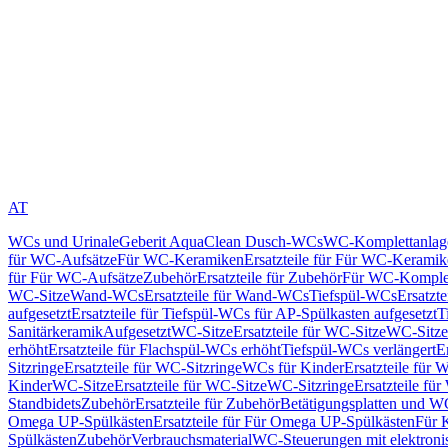
AT
WCs und Urinale
Geberit AquaClean Dusch-WCs
WC-Komplettanlag
für WC-Aufsätze
Für WC-Keramiken
Ersatzteile für Für WC-Kerami
für Für WC-Aufsätze
Zubehör
Ersatzteile für Zubehör
Für WC-Komplet
WC-Sitze
Wand-WCs
Ersatzteile für Wand-WCs
Tiefspül-WCs
Ersatzt
aufgesetzt
Ersatzteile für Tiefspül-WCs für AP-Spülkasten aufgesetzt
T
Sanitärkeramik
Aufgesetzt
WC-Sitze
Ersatzteile für WC-Sitze
WC-Sitze
erhöht
Ersatzteile für Flachspül-WCs erhöht
Tiefspül-WCs verlängert
E
Sitzringe
Ersatzteile für WC-Sitzringe
WCs für Kinder
Ersatzteile für 
Kinder
WC-Sitze
Ersatzteile für WC-Sitze
WC-Sitzringe
Ersatzteile fü
Standbidets
Zubehör
Ersatzteile für Zubehör
Betätigungsplatten und W
Omega UP-Spülkästen
Ersatzteile für Für Omega UP-Spülkästen
Für 
Spülkästen
Zubehör
Verbrauchsmaterial
WC-Steuerungen mit elektroni