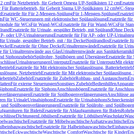
12 cm
Für Netzbetrieb, für Geberit Omega UP-Spülkästen 12 cm
Ersatzt
ür Für Batteriebetrieb, für Geberit Sigma UP-Spülkästen 12 cm
WC-Steue
g
Ersatzteile für Für 2-Mengen-Spülung
Für 1-Mengen-Spülung
Ersatzte
ts
Für WC-Steuerungen mit elektronischer Spülauslösung
Ersatzteile f
ärmodule für WCs
Für Wand-WCs
Ersatzteile für Für Wand-WCs
Für Sta
ülrand
Ersatzteile für Urinale, gespülter Betrieb, mit Spülrand
Ohne Deck
P- oder UP-Urinalsteuerung
Ersatzteile für Für AP- oder UP-Urinalste
 für Urinale, gespülter Betrieb, mit / für Deckel
Spülrandlos
Ersatzteile f
eckel
Ersatzteile für Ohne Deckel
Urinaltrennwände
Ersatzteile für Uri
le für Urinaltrennwände aus Glas
Urinaltrennwände aus Sanitärkeramik
nd Siphonzubehör
Spülrohre, Spülbögen und Übergänge
Ersatzteile fü
schlüsse
Urinalsteuerungen
Unterputz
Ersatzteile für Unterputz
Mit elekt
betrieb
Ersatzteile für Mit elektronischer Spülauslösung, Batteriebetrieb
auslösung, Netzbetrieb
Ersatzteile für Mit elektronischer Spülauslösung,
iebetrieb
Zubehör
Ersatzteile für Zubehör
Rohbau- und Austauschsets
Ers
atten
Für externe Steuerungen
Sonstiges Zubehör
Bedienhilfen
Apparate
Siphons
Ersatzteile für Siphons
Anschlussbögen
Ersatzteile für Anschlu
verlängerungen
Ersatzteile für Spülbogenverlängerungen
Anschlüsse a
ren für Urinale
Urinalsiphons
Ersatzteile für Urinalsiphons
Schneckensip
- und Spülbogenverlängerungen
Ersatzteile für Spülrohr- und Spülbog
fgarnituren für Bidets
Ersatzteile für Ablaufgarnituren für Bidets
Rohrb
schlüsse
Dichtungen
Löthülsen
Ersatzteile für Löthülsen
Waschplatz
Wasc
elwaschtische
Ersatzteile für Möbelwaschtische
Aufsatzwaschtische
Ers
albeinbauwaschtische
Ersatzteile für Halbeinbauwaschtische
Einbauwasc
htische
Eckwaschtische
Waschtische Comfort
Waschtische für Kinder
Ers