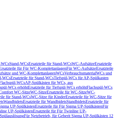
nd-WCs
Stand-WCs
Ersatzteile für Stand-WCs
WC-Aufsätze
Ersatzteile
Ersatzteile für Für WC-Komplettanlagen
Für WC-Aufsätze
Ersatzteile
fsätze und WC-Komplettanlagen
WCs
Verbrauchsmaterial
WCs und
d-WCs
Ersatzteile für Stand-WCs
Tiefspül-WCs für AP-Spülkasten
r Flachspül-WCs
AP-Spülkästen für WCs, aus
fspül-WCs erhöht
Ersatzteile für Tiefspül-WCs erhöht
Flachspül-WCs
r Comfort WC-Sitze
WC-Sitze
Ersatzteile für WC-Sitze
WC-
eile für Stand-WCs
WC-Sitze für Kinder
Ersatzteile für WC-Sitze für
ts
Wandbidets
Ersatzteile für Wandbidets
Standbidets
Ersatzteile für
Sigma UP-Spülkästen
Ersatzteile für Für Sigma UP-Spülkästen
Für
line UP-Spülkästen
Ersatzteile für Für Twinline UP-
 Spülauslösung
Für Netzbetrieb, für Geberit Sigma UP-Spülkästen 12