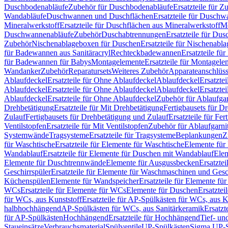
Duschbodenabläufe
Zubehör für Duschbodenabläufe
Ersatzteile für 
Wandabläufe
Duschwannen und Duschflächen
Ersatzteile für Dusch
Mineralwerkstoff
Ersatzteile für Duschflächen aus Mineralwerkstoff
Mo
Duschwannenabläufe
Zubehör
Duschabtrennungen
Ersatzteile für Du
Zubehör
Nischenablageboxen für Duschen
Ersatzteile für Nischenab
für Badewannen aus Sanitäracryl
Rechteckbadewannen
Ersatzteile f
für Badewannen für Babys
Montagelemente
Ersatzteile für Montagele
Wandanker
Zubehör
Reparatursets
Weiteres Zubehör
Apparateanschlüs
Ablaufdeckel
Ersatzteile für Ohne Ablaufdeckel
Ablaufdeckel
Ersatzte
Ablaufdeckel
Ersatzteile für Ohne Ablaufdeckel
Ablaufdeckel
Ersatzte
Ablaufdeckel
Ersatzteile für Ohne Ablaufdeckel
Zubehör für Ablaufga
Drehbetätigung
Ersatzteile für Mit Drehbetätigung
Fertigbausets für D
Zulauf
Fertigbausets für Drehbetätigung und Zulauf
Ersatzteile für Fe
Ventilstopfen
Ersatzteile für Mit Ventilstopfen
Zubehör für Ablaufgarn
Systemwände
Tragsysteme
Ersatzteile für Tragsysteme
Beplankungen
Z
für Waschtische
Ersatzteile für Elemente für Waschtische
Elemente für 
Wandablauf
Ersatzteile für Elemente für Duschen mit Wandablauf
Ele
Elemente für Duschtrennwände
Elemente für Ausgussbecken
Ersatzte
Geschirrspüler
Ersatzteile für Elemente für Waschmaschinen und Gesc
Küchenspülen
Elemente für Wandspeicher
Ersatzteile für Elemente fü
WCs
Ersatzteile für Elemente für WCs
Elemente für Duschen
Ersatztei
für WCs, aus Kunststoff
Ersatzteile für AP-Spülkästen für WCs, aus K
halbhochhängend
AP-Spülkästen für WCs, aus Sanitärkeramik
Ersatzt
für AP-Spülkästen
Hochhängend
Ersatzteile für Hochhängend
Tief- u
Staueinsätze
Verbrauchsmaterial
Spülventile
UP-Spülkästen
Sigma UP-S