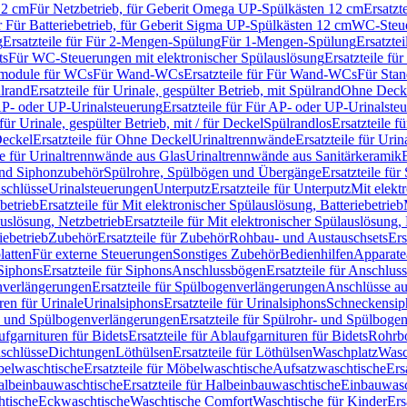
12 cm
Für Netzbetrieb, für Geberit Omega UP-Spülkästen 12 cm
Ersatzt
ür Für Batteriebetrieb, für Geberit Sigma UP-Spülkästen 12 cm
WC-Steue
g
Ersatzteile für Für 2-Mengen-Spülung
Für 1-Mengen-Spülung
Ersatzte
ts
Für WC-Steuerungen mit elektronischer Spülauslösung
Ersatzteile f
ärmodule für WCs
Für Wand-WCs
Ersatzteile für Für Wand-WCs
Für Sta
ülrand
Ersatzteile für Urinale, gespülter Betrieb, mit Spülrand
Ohne Deck
P- oder UP-Urinalsteuerung
Ersatzteile für Für AP- oder UP-Urinalste
 für Urinale, gespülter Betrieb, mit / für Deckel
Spülrandlos
Ersatzteile f
eckel
Ersatzteile für Ohne Deckel
Urinaltrennwände
Ersatzteile für Uri
le für Urinaltrennwände aus Glas
Urinaltrennwände aus Sanitärkeramik
nd Siphonzubehör
Spülrohre, Spülbögen und Übergänge
Ersatzteile fü
schlüsse
Urinalsteuerungen
Unterputz
Ersatzteile für Unterputz
Mit elekt
betrieb
Ersatzteile für Mit elektronischer Spülauslösung, Batteriebetrieb
auslösung, Netzbetrieb
Ersatzteile für Mit elektronischer Spülauslösung,
iebetrieb
Zubehör
Ersatzteile für Zubehör
Rohbau- und Austauschsets
Ers
atten
Für externe Steuerungen
Sonstiges Zubehör
Bedienhilfen
Apparate
Siphons
Ersatzteile für Siphons
Anschlussbögen
Ersatzteile für Anschlu
verlängerungen
Ersatzteile für Spülbogenverlängerungen
Anschlüsse a
ren für Urinale
Urinalsiphons
Ersatzteile für Urinalsiphons
Schneckensip
- und Spülbogenverlängerungen
Ersatzteile für Spülrohr- und Spülbog
fgarnituren für Bidets
Ersatzteile für Ablaufgarnituren für Bidets
Rohrb
schlüsse
Dichtungen
Löthülsen
Ersatzteile für Löthülsen
Waschplatz
Wasc
elwaschtische
Ersatzteile für Möbelwaschtische
Aufsatzwaschtische
Ers
albeinbauwaschtische
Ersatzteile für Halbeinbauwaschtische
Einbauwasc
htische
Eckwaschtische
Waschtische Comfort
Waschtische für Kinder
Ers