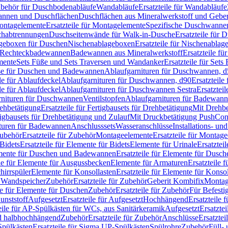
Zubehör für Duschbodenabläufe
Wandabläufe
Ersatzteile für Wandabläufe
wannen und Duschflächen
Duschflächen aus Mineralwerkstoff und Geberi
ntagelemente
Ersatzteile für Montagelemente
Spezifische Duschwanne
schabtrennungen
Duschseitenwände für Walk-in-Dusche
Ersatzteile für
lageboxen für Duschen
Nischenablageboxen
Ersatzteile für Nischenabla
ür Rechteckbadewannen
Badewannen aus Mineralwerkstoff
Ersatzteile f
mente
Sets Füße und Sets Traversen und Wandanker
Ersatzteile für Set
se für Duschen und Badewannen
Ablaufgarnituren für Duschwannen, 
ile für Ablaufdeckel
Ablaufgarnituren für Duschwannen, d90
Ersatzteil
ile für Ablaufdeckel
Ablaufgarnituren für Duschwannen Sestra
Ersatztei
rnituren für Duschwannen
Ventilstopfen
Ablaufgarnituren für Badewann
rehbetätigung
Ersatzteile für Fertigbausets für Drehbetätigung
Mit Drehbe
rtigbausets für Drehbetätigung und Zulauf
Mit Druckbetätigung PushCon
ituren für Badewannen
Anschlusssets
Wasseranschlüsse
Installations- un
ubehör
Ersatzteile für Zubehör
Montageelemente
Ersatzteile für Montag
Bidets
Ersatzteile für Elemente für Bidets
Elemente für Urinale
Ersatztei
mente für Duschen und Badewannen
Ersatzteile für Elemente für Dus
ile für Elemente für Ausgussbecken
Elemente für Armaturen
Ersatzteile 
hirrspüler
Elemente für Konsollasten
Ersatzteile für Elemente für Konso
r Wandspeicher
Zubehör
Ersatzteile für Zubehör
Geberit Kombifix
Montag
le für Elemente für Duschen
Zubehör
Ersatzteile für Zubehör
Für Befesti
unststoff
Aufgesetzt
Ersatzteile für Aufgesetzt
Hochhängend
Ersatzteile
eile für AP-Spülkästen für WCs, aus Sanitärkeramik
Aufgesetzt
Ersatztei
nd halbhochhängend
Zubehör
Ersatzteile für Zubehör
Anschlüsse
Ersatztei
pülkästen
Ersatzteile für Sigma UP-Spülkästen
Spülrohre
Zubehör
Füll- 