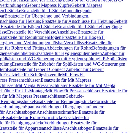
hverbindungen
Geberit Mapress Kupfer
Geberit Mapress
gen
T-Stücke
Ersatzteile für T-Stücke
Innenliegende
bar
Ersatzteile für Übergänge und Verbindungen,
nschlüsse für Heizung
Ersatzteile für Anschlüsse für Heizung
Geberit
n
Ersatzteile für Bögen
T-Stücke
Ersatzteile für T-Stücke
Übergänge
üsse
Ersatzteile für Verschlüsse
Anschlüsse
Ersatzteile für
rsatzteile für Reduktionen
Bögen
Ersatzteile für Bögen
T-
bergänge und Verbindungen, lösbar
Verschlüsse
Ersatzteile für
n für Rohre und Fittings
Abdeckungen für Rohre
Befestigungen für
ienespüleinheiten
Ersatzteile für Hygienespüleinheiten
Zubehör für
r Spülkästen und WC-Steuerungen mit Hygienespülung
UP-Spülkästen
pülung
Ersatzteile für Zubehör für Spülkästen und WC-Steuerungen
stem
Ersatzteile für Geberit Connect Zubehör für Geberit
le
Ersatzteile für Schrägsitzventile
Mit FlowFit
ress Pressanschlüssen
Ersatzteile für Mit Mapress
schlüssen
Mit Mepla Pressanschlüssen
Ersatzteile für Mit Mepla
gelhähne für UP-Montage
Mit FlowFit Pressanschlüssen
Ersatzteile für
le für Mit Mapress Pressanschlüssen
Gebäude-
n
Reinigungsstücke
Ersatzteile für Reinigungsstücke
Formstücke
ckverbindungen
Spannverbindungen
Übergänge auf andere
e für Anschlussbögen
Anschlusssteckmuffen
Ersatzteile für
re
Ersatzteile für Rohre
Formstücke
Ersatzteile für
ile für Reinigungsstücke
Verbindungen
Ersatzteile für
rsatzteile für Apparateanschlüsse
Anschlussbögen
Ersatzteile für