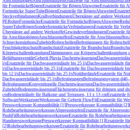
Anschlussbögen
Anschlussstutzen
Ersatzteile für Anschlussstutzen
Zub
für Formstücke
Bögen
Ersatzteile für Bögen
Abzweige
Ersatzteile für 
Formstücke SuperTube
Bögen
Ersatzteile für Bögen
Abzweige
Ersatzte
Steckverbindungen
Krallverbindungen
Übergänge auf andere Werksto
PE
Rohre
Formstücke
Ersatzteile für Formstücke
Bögen
Abzweige
Redu
SuperTube
Bögen
Sonderformstücke
Verbindungen
Ersatzteile für Ver
Übergänge auf andere Werkstoffe
Gewindeverbindungen
Ersatzteile 
für Anschlussbögen
Anschlussmuffen
Ersatzteile für Anschlussmuffen
Schneckensiphons
Zubehör
Rohrschellen
Befestigungen für Rohrschel
Feuchtigkeitsschutz
Brandschutz
Ersatzteile für Brandschutz
Brandschu
Körperschallentkopplung
Dämmungen zur Körperschallentkopplung 
Belüftungsventile
Geberit Pluvia Dachentwässerung
Dachwassereinläu
l/s
Ersatzteile für Dachwassereinläufe bis 25 l/s
Dachwassereinläufe fü
l/s
Dachwassereinläufe bis 25 l/s
Ersatzteile für Dachwassereinläufe bis
bis 12 l/s
Dachwassereinläufe bis 25 l/s
Notüberläufe
Ersatzteile für No
Dachwassereinläufe bis 25 l/s
Befestigungen
Befestigungssystem d40
Befestigungen
Konventionelle Dachentwässerung
Dachwassereinläufe
Zubehör
Bodenentwässerung
Flächenentwässerung für drinnen und d
cm
Bodeneinläufe für Balkone und Terrassen, 13 x 13 cm
Ersatzteile 
Software
Werkzeuge
Werkzeuge für Geberit FlowFit
Ersatzteile für W
Presswerkzeuge Kompatibilität [1]
Presswerkzeuge Kompatibilität [2]
Rohrbearbeitungswerkzeuge
Abpressstopfen
Ersatzteile für Abpressst
PushFit
Rohrbearbeitungswerkzeuge
Ersatzteile für Rohrbearbeitung
Handpresswerkzeuge
Presswerkzeuge Kompatibilität [1]
Ersatzteile f
[2]
Rohrbearbeitungswerkzeuge
Ersatzteile für Rohrbearbeitungswerk