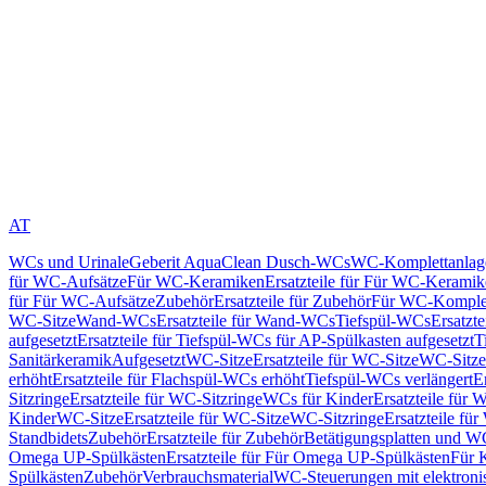
AT
WCs und Urinale
Geberit AquaClean Dusch-WCs
WC-Komplettanlag
für WC-Aufsätze
Für WC-Keramiken
Ersatzteile für Für WC-Kerami
für Für WC-Aufsätze
Zubehör
Ersatzteile für Zubehör
Für WC-Komplet
WC-Sitze
Wand-WCs
Ersatzteile für Wand-WCs
Tiefspül-WCs
Ersatzt
aufgesetzt
Ersatzteile für Tiefspül-WCs für AP-Spülkasten aufgesetzt
T
Sanitärkeramik
Aufgesetzt
WC-Sitze
Ersatzteile für WC-Sitze
WC-Sitze
erhöht
Ersatzteile für Flachspül-WCs erhöht
Tiefspül-WCs verlängert
E
Sitzringe
Ersatzteile für WC-Sitzringe
WCs für Kinder
Ersatzteile für 
Kinder
WC-Sitze
Ersatzteile für WC-Sitze
WC-Sitzringe
Ersatzteile fü
Standbidets
Zubehör
Ersatzteile für Zubehör
Betätigungsplatten und W
Omega UP-Spülkästen
Ersatzteile für Für Omega UP-Spülkästen
Für 
Spülkästen
Zubehör
Verbrauchsmaterial
WC-Steuerungen mit elektroni