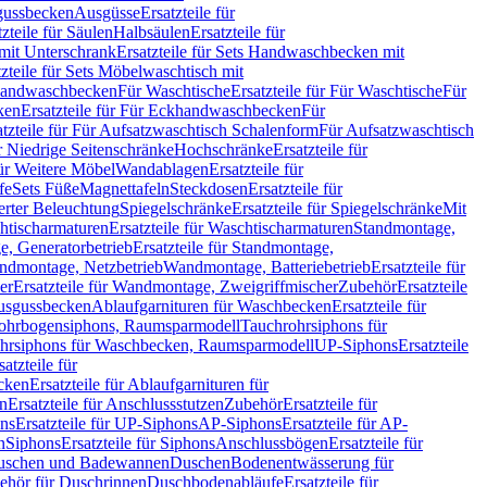
sgussbecken
Ausgüsse
Ersatzteile für
tzteile für Säulen
Halbsäulen
Ersatzteile für
mit Unterschrank
Ersatzteile für Sets Handwaschbecken mit
tzteile für Sets Möbelwaschtisch mit
 Handwaschbecken
Für Waschtische
Ersatzteile für Für Waschtische
Für
ken
Ersatzteile für Für Eckhandwaschbecken
Für
atzteile für Für Aufsatzwaschtisch Schalenform
Für Aufsatzwaschtisch
ür Niedrige Seitenschränke
Hochschränke
Ersatzteile für
für Weitere Möbel
Wandablagen
Ersatzteile für
fe
Sets Füße
Magnettafeln
Steckdosen
Ersatzteile für
ierter Beleuchtung
Spiegelschränke
Ersatzteile für Spiegelschränke
Mit
htischarmaturen
Ersatzteile für Waschtischarmaturen
Standmontage,
, Generatorbetrieb
Ersatzteile für Standmontage,
andmontage, Netzbetrieb
Wandmontage, Batteriebetrieb
Ersatzteile für
er
Ersatzteile für Wandmontage, Zweigriffmischer
Zubehör
Ersatzteile
Ausgussbecken
Ablaufgarnituren für Waschbecken
Ersatzteile für
 Rohrbogensiphons, Raumsparmodell
Tauchrohrsiphons für
rohrsiphons für Waschbecken, Raumsparmodell
UP-Siphons
Ersatzteile
satzteile für
ecken
Ersatzteile für Ablaufgarnituren für
en
Ersatzteile für Anschlussstutzen
Zubehör
Ersatzteile für
ns
Ersatzteile für UP-Siphons
AP-Siphons
Ersatzteile für AP-
n
Siphons
Ersatzteile für Siphons
Anschlussbögen
Ersatzteile für
uschen und Badewannen
Duschen
Bodenentwässerung für
behör für Duschrinnen
Duschbodenabläufe
Ersatzteile für