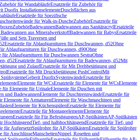
Zubehör für Wandabläufe
Ersatzteile für Zubehör für
t Duofix Installationselemente
Duschflächen aus
nabläufe
Ersatzteile für Spezifische
 Duschseitenwände für Walk-in-Dusche
Zubehör
Ersatzteile für
geboxen
Zubehör
Badewannen
Badewannen aus Sanitäracryl
Ersatzteile
ür Badewannen aus Mineralwerkstoff
Badewannen für Babys
Ersatzteile
s Füße und Sets Traversen und
d52
Ersatzteile für Ablaufgarnituren für Duschwannen, d52
Ohne
e für Ablaufgarnituren für Duschwannen, d90
Ohne
le für Ablaufgarnituren für Duschwannen Sestra
Ohne
en, d52
Ersatzteile für Ablaufgarnituren für Badewannen, d52
Mit
tätigung und Zulauf
Ersatzteile für Mit Drehbetätigung und
trol
Ersatzteile für Mit Druckbetätigung PushControl
Mit
d Spülsysteme
Geberit Duofix
Systemwände
Ersatzteile für
eelemente
Elemente für WCs
Ersatzteile für Elemente für WCs
Elemente
le für Elemente für Urinale
Elemente für Duschen mit
chen und Badewannen
Elemente für Duschtrennwände
Ersatzteile für
für Elemente für Armaturen
Elemente für Waschmaschinen und
llasten
Elemente für Küchenspülen
Ersatzteile für Elemente für
eelemente
Ersatzteile für Montageelemente
Elemente für
gungen
Ersatzteile für Für Befestigungen
AP-Spülkästen
AP-Spülkästen
 für Hochhängend
Tief- und halbhochhängend
Ersatzteile für Tief- und
le für Aufgesetzt
Spülrohre für AP-Spülkästen
Ersatzteile für Spülrohre
le für Anschlüsse
Manschetten
Nippel, Rosetten und
und Spülventile
Füllventile
Ersatzteile für Füllventile
Füllventile für AP-