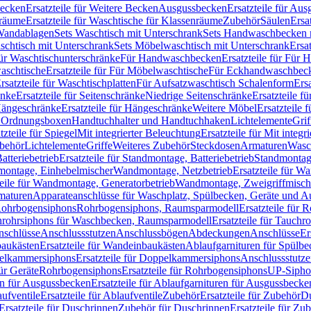
Becken
Ersatzteile für Weitere Becken
Ausgussbecken
Ersatzteile für Au
nräume
Ersatzteile für Waschtische für Klassenräume
Zubehör
Säulen
Ersa
andablagen
Sets Waschtisch mit Unterschrank
Sets Handwaschbecken 
aschtisch mit Unterschrank
Sets Möbelwaschtisch mit Unterschrank
Ersa
für Waschtischunterschränke
Für Handwaschbecken
Ersatzteile für Für
aschtische
Ersatzteile für Für Möbelwaschtische
Für Eckhandwaschbec
rsatzteile für Waschtischplatten
Für Aufsatzwaschtisch Schalenform
Ers
änke
Ersatzteile für Seitenschränke
Niedrige Seitenschränke
Ersatzteile f
ängeschränke
Ersatzteile für Hängeschränke
Weitere Möbel
Ersatzteile 
d Ordnungsboxen
Handtuchhalter und Handtuchhaken
Lichtelemente
Grif
tzteile für Spiegel
Mit integrierter Beleuchtung
Ersatzteile für Mit integr
behör
Lichtelemente
Griffe
Weiteres Zubehör
Steckdosen
Armaturen
Wasc
tteriebetrieb
Ersatzteile für Standmontage, Batteriebetrieb
Standmontage
dmontage, Einhebelmischer
Wandmontage, Netzbetrieb
Ersatzteile für W
teile für Wandmontage, Generatorbetrieb
Wandmontage, Zweigriffmisch
rmaturen
Apparateanschlüsse für Waschplatz, Spülbecken, Geräte und 
 Rohrbogensiphons
Rohrbogensiphons, Raumsparmodell
Ersatzteile für
rohrsiphons für Waschbecken, Raumsparmodell
Ersatzteile für Tauch
nschlüsse
Anschlussstutzen
Anschlussbögen
Abdeckungen
Anschlüsse
Er
aukästen
Ersatzteile für Wandeinbaukästen
Ablaufgarnituren für Spülb
elkammersiphons
Ersatzteile für Doppelkammersiphons
Anschlussstutz
für Geräte
Rohrbogensiphons
Ersatzteile für Rohrbogensiphons
UP-Sipho
en für Ausgussbecken
Ersatzteile für Ablaufgarnituren für Ausgussbecke
ufventile
Ersatzteile für Ablaufventile
Zubehör
Ersatzteile für Zubehör
D
Ersatzteile für Duschrinnen
Zubehör für Duschrinnen
Ersatzteile für Zu