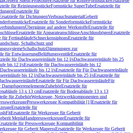
ial
Geberit Silent-Pro
Rohre
Ersatzteile für Rohre
Formstücke
Ersatzteile
zteile für Reinigungsstücke
Formstücke SuperTube
Ersatzteile für
ndungen
Ersatzteile für
Ersatzteile für Dichtungen
Verbrauchsmaterial
Geberit
nderformstücke
Ersatzteile für Sonderformstücke
Formstücke
ckverbindungen
Übergänge auf andere Werkstoffe
Ersatzteile für
schlüsse
Ersatzteile für Apparateanschlüsse
Anschlussbögen
Ersatzteile
e für Fertigabläufe
Schneckensiphons
Ersatzteile für
andschutz, Schallschutz und
rungssysteme
Schallschutz
Dämmungen zur
ile für Entwässerung
Belüftungsventile
Ersatzteile für
tzteile für Dachwassereinläufe bis 12 l/s
Dachwassereinläufe bis 25
fe bis 12 l/s
Ersatzteile für Dachwassereinläufe bis 12
Dachwassereinläufe bis 12 l/s
Ersatzteile für Für Dachwassereinläufe
ereinläufe bis 12 l/s
Dachwassereinläufe bis 25 l/s
Ersatzteile für
Dachwassereinläufe
Ersatzteile für Für Dachwassereinläufe
Für
für Dampfsperrenelemente
Zubehör
Ersatzteile für
nabläufe 13 x 13 cm
Ersatzteile für Bodenabläufe 13 x 13
teile für Zubehör
Werkzeuge, Netzwerkkomponenten und
presswerkzeuge
Presswerkzeuge Kompatibilität [1]
Ersatzteile für
kzeuge
Ersatzteile für
ushFit
Ersatzteile für Werkzeuge für Geberit
Geberit Mepla
Handpresswerkzeuge
Ersatzteile für
rsatzteile für Presswerkzeuge Kompatibilität
rkzeuge für Geberit Mapress
Ersatzteile für Werkzeuge für Geberit