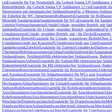
cm
Ersatzteile für Für Netzbetrieb, für Geberit Sigma UP-Spülkästen 
Batteriebetrieb, für Geberit Sigma UP-Spülkästen 12 cm
Ersatzteile f
Steuerungen mit pneumatischer Spülauslösung
Für 2-Mengen-Spülun
für Zubehör für WC-Steuerungen
Rohbausets
Ersatzteile für Rohbause
Monolith Sanitärmodule
Sanitärmodule für WCs
Ersatzteile für Sanit
Zubehör
Verbrauchsmaterial
Urinale
Urinale, gespülter Betrieb, mit Sp
spülrandlos
Ersatzteile für Urinale, gespülter Betrieb, spülrandlos
Für A
Urinalsteuerung
Urinale, gespülter Betrieb, mit / für Deckel
Ersatzteile
wasserloser Betrieb
Ersatzteile für Urinale, wasserloser Betrieb
Ohne D
Urinaltrennwände aus Kunststoff
Urinaltrennwände aus Glas
Ersatztei
Sanitärkeramik
Zubehör
Ersatzteile für Zubehör
Urinaldeckel
Siphons u
Übergänge
Befestigungsmaterial
Ablaufventile
Spülverteiler
Apparatean
Spülauslösung, Netzbetrieb
Mit elektronischer Spülauslösung, Batterie
Spülauslösung
Aufputz
Ersatzteile für Aufputz
Mit elektronischer Spül
Batteriebetrieb
Ersatzteile für Mit elektronischer Spülauslösung, Batter
Übergänge
Renovierungssets
Ersatzteile für Renovierungssets
Abdeckpl
und Ausgüsse
Ersatzteile für Ablaufgarnituren für WCs und Ausgüsse
Anschlussstutzen
Anschlusssets
Ersatzteile für Anschlusssets
Spülbogen
Deckkappen
Ablaufgarnituren für Urinale
Ersatzteile für Ablaufgarnitu
Siphons
Rohrbogensiphons
Ersatzteile für Rohrbogensiphons
Spülrohr
Anschlussstutzen
Anschlussbögen
Ersatzteile für Anschlussbögen
Ablau
Rohrbogensiphons
Anschlussstutzen
Anschlussbögen
Abdeckungen
An
Waschtische
Doppelwaschtische
Ersatzteile für Doppelwaschtische
Möb
Handwaschbecken
Aufsatzhandwaschbecken
Eckhandwaschbecken
H
Einbauwaschtische
Unterbauwaschtische
Ersatzteile für Unterbauwasc