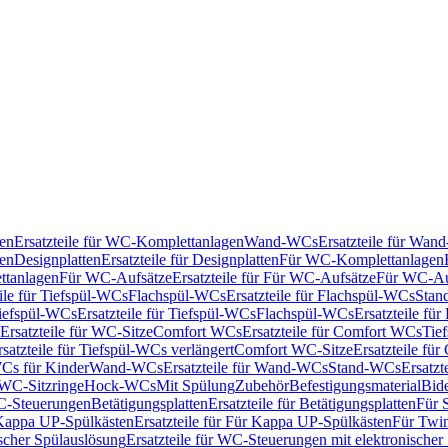
en
Ersatzteile für WC-Komplettanlagen
Wand-WCs
Ersatzteile für Wa
ken
Designplatten
Ersatzteile für Designplatten
Für WC-Komplettanlagen
tanlagen
Für WC-Aufsätze
Ersatzteile für Für WC-Aufsätze
Für WC-Au
eile für Tiefspül-WCs
Flachspül-WCs
Ersatzteile für Flachspül-WCs
Stan
iefspül-WCs
Ersatzteile für Tiefspül-WCs
Flachspül-WCs
Ersatzteile fü
Ersatzteile für WC-Sitze
Comfort WCs
Ersatzteile für Comfort WCs
Tie
rsatzteile für Tiefspül-WCs verlängert
Comfort WC-Sitze
Ersatzteile fü
WCs für Kinder
Wand-WCs
Ersatzteile für Wand-WCs
Stand-WCs
Ersatzt
r WC-Sitzringe
Hock-WCs
Mit Spülung
Zubehör
Befestigungsmaterial
Bide
C-Steuerungen
Betätigungsplatten
Ersatzteile für Betätigungsplatten
Für 
Kappa UP-Spülkästen
Ersatzteile für Für Kappa UP-Spülkästen
Für Twin
scher Spülauslösung
Ersatzteile für WC-Steuerungen mit elektronischer