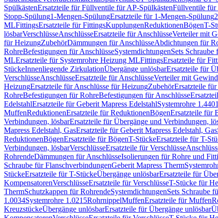
Spülkästen
Ersatzteile für Füllventile für AP-Spülkästen
Füllventile fü
Stopp-Spülung
1-Mengen-Spülung
Ersatzteile für 1-Mengen-Spülung
2
ML
Fittings
Ersatzteile für Fittings
Kupplungen
Reduktionen
Bögen
T-St
lösbar
Verschlüsse
Anschlüsse
Ersatzteile für Anschlüsse
Verteiler mit 
für Heizung
Zubehör
Dämmungen für Anschlüsse
Abdichtungen für Ro
Rohre
Befestigungen für Anschlüsse
Systemdichtungen
Sets Schraube 
ML
Ersatzteile für Systemrohre Heizung ML
Fittings
Ersatzteile für Fit
Stücke
Innenliegende Zirkulation
Übergänge unlösbar
Ersatzteile für 
Verschlüsse
Anschlüsse
Ersatzteile für Anschlüsse
Verteiler mit Gewin
Heizung
Ersatzteile für Anschlüsse für Heizung
Zubehör
Ersatzteile fü
Rohre
Befestigungen für Rohre
Befestigungen für Anschlüsse
Ersatzte
Edelstahl
Ersatzteile für Geberit Mapress Edelstahl
Systemrohre 1.440
Muffen
Reduktionen
Ersatzteile für Reduktionen
Bögen
Ersatzteile für
Verbindungen, lösbar
Ersatzteile für Übergänge und Verbindungen, lö
Mapress Edelstahl, Gas
Ersatzteile für Geberit Mapress Edelstahl, Gas
Reduktionen
Bögen
Ersatzteile für Bögen
T-Stücke
Ersatzteile für T-St
Verbindungen, lösbar
Verschlüsse
Ersatzteile für Verschlüsse
Anschlüss
Rohrende
Dämmungen für Anschlüsse
Isolierungen für Rohre und Fitt
Schraube für Flanschverbindungen
Geberit Mapress Therm
Systemroh
Stücke
Ersatzteile für T-Stücke
Übergänge unlösbar
Ersatzteile für Üb
Kompensatoren
Verschlüsse
Ersatzteile für Verschlüsse
T-Stücke für H
Therm
Schutzkappen für Rohrende
Systemdichtungen
Sets Schraube f
1.0034
Systemrohre 1.0215
Rohrnippel
Muffen
Ersatzteile für Muffen
R
Kreuzstücke
Übergänge unlösbar
Ersatzteile für Übergänge unlösbar
Üb
Kompensatoren
Verschlüsse
Ersatzteile für Verschlüsse
T-Stücke für H