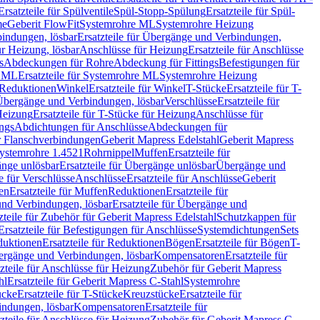
Ersatzteile für Spülventile
Spül-Stopp-Spülung
Ersatzteile für Spül-
me
Geberit FlowFit
Systemrohre ML
Systemrohre Heizung
indungen, lösbar
Ersatzteile für Übergänge und Verbindungen,
r Heizung, lösbar
Anschlüsse für Heizung
Ersatzteile für Anschlüsse
s
Abdeckungen für Rohre
Abdeckung für Fittings
Befestigungen für
e ML
Ersatzteile für Systemrohre ML
Systemrohre Heizung
r Reduktionen
Winkel
Ersatzteile für Winkel
T-Stücke
Ersatzteile für T-
r Übergänge und Verbindungen, lösbar
Verschlüsse
Ersatzteile für
Heizung
Ersatzteile für T-Stücke für Heizung
Anschlüsse für
ngs
Abdichtungen für Anschlüsse
Abdeckungen für
r Flanschverbindungen
Geberit Mapress Edelstahl
Geberit Mapress
 Systemrohre 1.4521
Rohrnippel
Muffen
Ersatzteile für
nge unlösbar
Ersatzteile für Übergänge unlösbar
Übergänge und
le für Verschlüsse
Anschlüsse
Ersatzteile für Anschlüsse
Geberit
en
Ersatzteile für Muffen
Reduktionen
Ersatzteile für
nd Verbindungen, lösbar
Ersatzteile für Übergänge und
zteile für Zubehör für Geberit Mapress Edelstahl
Schutzkappen für
Ersatzteile für Befestigungen für Anschlüsse
Systemdichtungen
Sets
duktionen
Ersatzteile für Reduktionen
Bögen
Ersatzteile für Bögen
T-
bergänge und Verbindungen, lösbar
Kompensatoren
Ersatzteile für
zteile für Anschlüsse für Heizung
Zubehör für Geberit Mapress
hl
Ersatzteile für Geberit Mapress C-Stahl
Systemrohre
ücke
Ersatzteile für T-Stücke
Kreuzstücke
Ersatzteile für
indungen, lösbar
Kompensatoren
Ersatzteile für
zteile für Anschlüsse für Heizung
Zubehör für Geberit Mapress C-