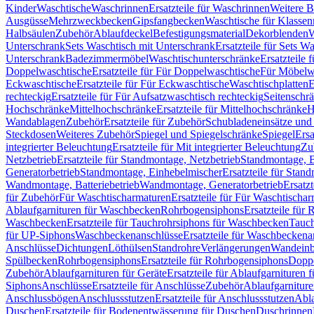
Kinder
Waschtische
Waschrinnen
Ersatzteile für Waschrinnen
Weitere 
Ausgüsse
Mehrzweckbecken
Gipsfangbecken
Waschtische für Klasse
Halbsäulen
Zubehör
Ablaufdeckel
Befestigungsmaterial
Dekorblenden
W
Unterschrank
Sets Waschtisch mit Unterschrank
Ersatzteile für Sets W
Unterschrank
Badezimmermöbel
Waschtischunterschränke
Ersatzteile 
Doppelwaschtische
Ersatzteile für Für Doppelwaschtische
Für Möbelw
Eckwaschtische
Ersatzteile für Für Eckwaschtische
Waschtischplatten
E
rechteckig
Ersatzteile für Für Aufsatzwaschtisch rechteckig
Seitenschr
Hochschränke
Mittelhochschränke
Ersatzteile für Mittelhochschränke
H
Wandablagen
Zubehör
Ersatzteile für Zubehör
Schubladeneinsätze un
Steckdosen
Weiteres Zubehör
Spiegel und Spiegelschränke
Spiegel
Ersa
integrierter Beleuchtung
Ersatzteile für Mit integrierter Beleuchtung
Zu
Netzbetrieb
Ersatzteile für Standmontage, Netzbetrieb
Standmontage, Ba
Generatorbetrieb
Standmontage, Einhebelmischer
Ersatzteile für Stan
Wandmontage, Batteriebetrieb
Wandmontage, Generatorbetrieb
Ersatz
für Zubehör
Für Waschtischarmaturen
Ersatzteile für Für Waschtischa
Ablaufgarnituren für Waschbecken
Rohrbogensiphons
Ersatzteile für
Waschbecken
Ersatzteile für Tauchrohrsiphons für Waschbecken
Tauch
für UP-Siphons
Waschbeckenanschlüsse
Ersatzteile für Waschbeckena
Anschlüsse
Dichtungen
Löthülsen
Standrohre
Verlängerungen
Wandeinb
Spülbecken
Rohrbogensiphons
Ersatzteile für Rohrbogensiphons
Dopp
Zubehör
Ablaufgarnituren für Geräte
Ersatzteile für Ablaufgarnituren 
Siphons
Anschlüsse
Ersatzteile für Anschlüsse
Zubehör
Ablaufgarnitur
Anschlussbögen
Anschlussstutzen
Ersatzteile für Anschlussstutzen
Abla
Duschen
Ersatzteile für Bodenentwässerung für Duschen
Duschrinnen