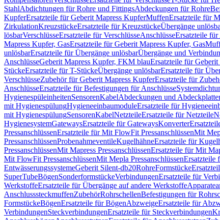
Stahl
Abdichtungen für Rohre und Fittings
Abdeckungen für Rohre
Be
Kupfer
Ersatzteile für Geberit Mapress Kupfer
Muffen
Ersatzteile für 
Zirkulation
Kreuzstücke
Ersatzteile für Kreuzstücke
Übergänge unlösba
lösbar
Verschlüsse
Ersatzteile für Verschlüsse
Anschlüsse
Ersatzteile fü
Mapress Kupfer, Gas
Ersatzteile für Geberit Mapress Kupfer, Gas
Muf
unlösbar
Ersatzteile für Übergänge unlösbar
Übergänge und Verbindun
Anschlüsse
Geberit Mapress Kupfer, FKM blau
Ersatzteile für Geber
Stücke
Ersatzteile für T-Stücke
Übergänge unlösbar
Ersatzteile für Üb
Verschlüsse
Zubehör für Geberit Mapress Kupfer
Ersatzteile für Zube
Anschlüsse
Ersatzteile für Befestigungen für Anschlüsse
Systemdichtu
Hygienespüleinheiten
Sensoren
Kabel
Abdeckungen und Abdeckplatte
mit Hygienespülung
Hygieneeinbaumodule
Ersatzteile für Hygieneei
mit Hygienespülung
Sensoren
Kabel
Netzteile
Ersatzteile für Netzteile
N
Hygienesystem
Gateways
Ersatzteile für Gateways
Konverter
Ersatzteil
Pressanschlüssen
Ersatzteile für Mit FlowFit Pressanschlüssen
Mit Mep
Pressanschlüssen
Probenahmeventile
Kugelhähne
Ersatzteile für Kuge
Pressanschlüssen
Mit Mapress Pressanschlüssen
Ersatzteile für Mit Ma
Mit FlowFit Pressanschlüssen
Mit Mepla Pressanschlüssen
Ersatzteile
Entwässerungssysteme
Geberit Silent-db20
Rohre
Formstücke
Ersatztei
SuperTube
Bögen
Sonderformstücke
Verbindungen
Ersatzteile für Ver
Werkstoffe
Ersatzteile für Übergänge auf andere Werkstoffe
Apparatea
Anschlusssteckmuffen
Zubehör
Rohrschellen
Befestigungen für Rohrsc
Formstücke
Bögen
Ersatzteile für Bögen
Abzweige
Ersatzteile für Abz
Verbindungen
Steckverbindungen
Ersatzteile für Steckverbindungen
Kr