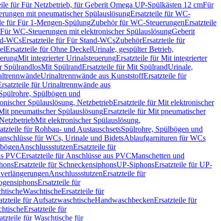
eile für Für Netzbetrieb, für Geberit Omega UP-Spülkästen 12 cm
Für
rungen mit pneumatischer Spülauslösung
Ersatzteile für WC-
ile für Für 1-Mengen-Spülung
Zubehör für WC-Steuerungen
Ersatzteile
ür Für WC-Steuerungen mit elektronischer Spülauslösung
Geberit
nd-WCs
Ersatzteile für Für Stand-WCs
Zubehör
Ersatzteile für
el
Ersatzteile für Ohne Deckel
Urinale, gespülter Betrieb,
uerung
Mit integrierter Urinalsteuerung
Ersatzteile für Mit integrierter
ür Spülrandlos
Mit Spülrand
Ersatzteile für Mit Spülrand
Urinale,
naltrennwände
Urinaltrennwände aus Kunststoff
Ersatzteile für
Ersatzteile für Urinaltrennwände aus
r Spülrohre, Spülbögen und
ronischer Spülauslösung, Netzbetrieb
Ersatzteile für Mit elektronischer
Mit pneumatischer Spülauslösung
Ersatzteile für Mit pneumatischer
 Netzbetrieb
Mit elektronischer Spülauslösung,
atzteile für Rohbau- und Austauschsets
Spülrohre, Spülbögen und
anschlüsse für WCs, Urinale und Bidets
Ablaufgarnituren für WCs
ssbögen
Anschlussstutzen
Ersatzteile für
us PVC
Ersatzteile für Anschlüsse aus PVC
Manschetten und
hons
Ersatzteile für Schneckensiphons
UP-Siphons
Ersatzteile für UP-
enverlängerungen
Anschlussstutzen
Ersatzteile für
ogensiphons
Ersatzteile für
htische
Waschtische
Ersatzteile für
atzteile für Aufsatzwaschtische
Handwaschbecken
Ersatzteile für
htische
Ersatzteile für
atzteile für Waschtische für