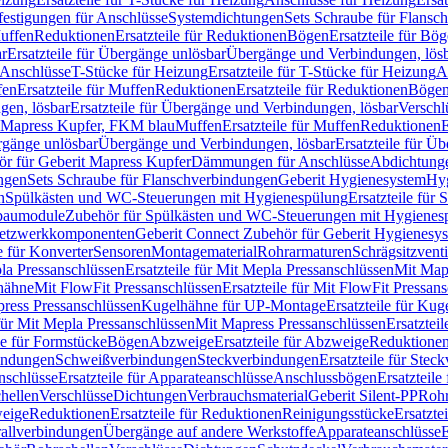
festigungen für Anschlüsse
Systemdichtungen
Sets Schraube für Flansc
Muffen
Reduktionen
Ersatzteile für Reduktionen
Bögen
Ersatzteile für Bö
r
Ersatzteile für Übergänge unlösbar
Übergänge und Verbindungen, lös
r Anschlüsse
T-Stücke für Heizung
Ersatzteile für T-Stücke für Heizung
A
fen
Ersatzteile für Muffen
Reduktionen
Ersatzteile für Reduktionen
Böge
gen, lösbar
Ersatzteile für Übergänge und Verbindungen, lösbar
Verschl
it Mapress Kupfer, FKM blau
Muffen
Ersatzteile für Muffen
Reduktionen
E
ergänge unlösbar
Übergänge und Verbindungen, lösbar
Ersatzteile für Ü
hör für Geberit Mapress Kupfer
Dämmungen für Anschlüsse
Abdichtunge
ngen
Sets Schraube für Flanschverbindungen
Geberit Hygienesystem
Hyg
n
Spülkästen und WC-Steuerungen mit Hygienespülung
Ersatzteile fü
nbaumodule
Zubehör für Spülkästen und WC-Steuerungen mit Hygienes
etzwerkkomponenten
Geberit Connect Zubehör für Geberit Hygienesy
e für Konverter
Sensoren
Montagematerial
Rohrarmaturen
Schrägsitzventi
la Pressanschlüssen
Ersatzteile für Mit Mepla Pressanschlüssen
Mit Map
lhähne
Mit FlowFit Pressanschlüssen
Ersatzteile für Mit FlowFit Pressan
press Pressanschlüssen
Kugelhähne für UP-Montage
Ersatzteile für Ku
 für Mit Mepla Pressanschlüssen
Mit Mapress Pressanschlüssen
Ersatztei
le für Formstücke
Bögen
Abzweige
Ersatzteile für Abzweige
Reduktione
bindungen
Schweißverbindungen
Steckverbindungen
Ersatzteile für Ste
nschlüsse
Ersatzteile für Apparateanschlüsse
Anschlussbögen
Ersatzteil
hellen
Verschlüsse
Dichtungen
Verbrauchsmaterial
Geberit Silent-PP
Roh
weige
Reduktionen
Ersatzteile für Reduktionen
Reinigungsstücke
Ersatzte
allverbindungen
Übergänge auf andere Werkstoffe
Apparateanschlüsse
E