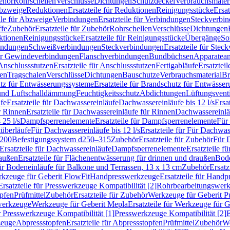
ehör
Rohrschellen
Verschlüsse
Dichtungen
Schutzdeckel
Verbrauchsmater
Abzweige
Reduktionen
Ersatzteile für Reduktionen
Reinigungsstücke
Ersat
ile für Abzweige
Verbindungen
Ersatzteile für Verbindungen
Steckverbi
ffe
Zubehör
Ersatzteile für Zubehör
Rohrschellen
Verschlüsse
Dichtungen
ktionen
Reinigungsstücke
Ersatzteile für Reinigungsstücke
Übergänge
So
bindungen
Schweißverbindungen
Steckverbindungen
Ersatzteile für Ste
für Gewindeverbindungen
Flanschverbindungen
Bundbüchsen
Apparatean
Anschlussstutzen
Ersatzteile für Anschlussstutzen
Fertigabläufe
Ersatzteil
len
Tragschalen
Verschlüsse
Dichtungen
Bauschutze
Verbrauchsmaterial
Br
tz für Entwässerungssysteme
Ersatzteile für Brandschutz für Entwässe
und Luftschalldämmung
Feuchtigkeitsschutz
Abdichtungen
Lüftungsvent
fe
Ersatzteile für Dachwassereinläufe
Dachwassereinläufe bis 12 l/s
Ersa
r Rinnen
Ersatzteile für Dachwassereinläufe für Rinnen
Dachwassereinläu
 25 l/s
Dampfsperrenelemente
Ersatzteile für Dampfsperrenelemente
Für 
tüberläufe
Für Dachwassereinläufe bis 12 l/s
Ersatzteile für Für Dachwass
–200
Befestigungssystem d250–315
Zubehör
Ersatzteile für Zubehör
Für 
Ersatzteile für Dachwassereinläufe
Dampfsperrenelemente
Ersatzteile 
raußen
Ersatzteile für Flächenentwässerung für drinnen und draußen
Bode
für Bodeneinläufe für Balkone und Terrassen, 13 x 13 cm
Zubehör
Ersatz
erkzeuge für Geberit FlowFit
Handpresswerkzeuge
Ersatzteile für Hand
Ersatzteile für Presswerkzeuge Kompatibilität [2]
Rohrbearbeitungswer
opfen
Prüfmittel
Zubehör
Ersatzteile für Zubehör
Werkzeuge für Geberit P
swerkzeuge
Werkzeuge für Geberit Mepla
Ersatzteile für Werkzeuge für 
ür Presswerkzeuge Kompatibilität [1]
Presswerkzeuge Kompatibilität [2]
E
zeuge
Abpressstopfen
Ersatzteile für Abpressstopfen
Prüfmittel
Zubehör
We