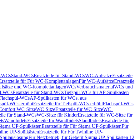
nd-WCs
Stand-WCs
Ersatzteile für Stand-WCs
WC-Aufsätze
Ersatzteile
Ersatzteile für Für WC-Komplettanlagen
Für WC-Aufsätze
Ersatzteile
fsätze und WC-Komplettanlagen
WCs
Verbrauchsmaterial
WCs und
d-WCs
Ersatzteile für Stand-WCs
Tiefspül-WCs für AP-Spülkasten
r Flachspül-WCs
AP-Spülkästen für WCs, aus
fspül-WCs erhöht
Ersatzteile für Tiefspül-WCs erhöht
Flachspül-WCs
r Comfort WC-Sitze
WC-Sitze
Ersatzteile für WC-Sitze
WC-
eile für Stand-WCs
WC-Sitze für Kinder
Ersatzteile für WC-Sitze für
ts
Wandbidets
Ersatzteile für Wandbidets
Standbidets
Ersatzteile für
Sigma UP-Spülkästen
Ersatzteile für Für Sigma UP-Spülkästen
Für
line UP-Spülkästen
Ersatzteile für Für Twinline UP-
 Spülauslösung
Für Netzbetrieb, für Geberit Sigma UP-Spülkästen 12