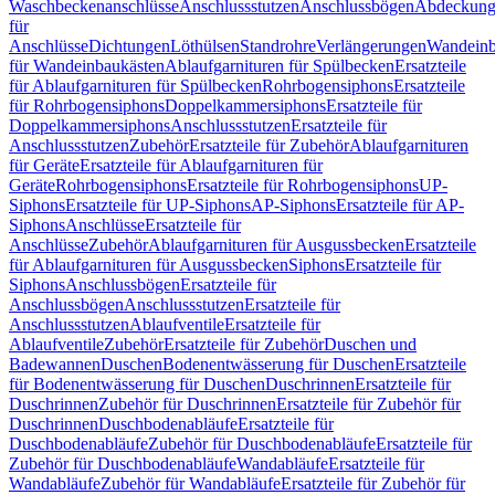
Waschbeckenanschlüsse
Anschlussstutzen
Anschlussbögen
Abdeckung
für
Anschlüsse
Dichtungen
Löthülsen
Standrohre
Verlängerungen
Wandeinb
für Wandeinbaukästen
Ablaufgarnituren für Spülbecken
Ersatzteile
für Ablaufgarnituren für Spülbecken
Rohrbogensiphons
Ersatzteile
für Rohrbogensiphons
Doppelkammersiphons
Ersatzteile für
Doppelkammersiphons
Anschlussstutzen
Ersatzteile für
Anschlussstutzen
Zubehör
Ersatzteile für Zubehör
Ablaufgarnituren
für Geräte
Ersatzteile für Ablaufgarnituren für
Geräte
Rohrbogensiphons
Ersatzteile für Rohrbogensiphons
UP-
Siphons
Ersatzteile für UP-Siphons
AP-Siphons
Ersatzteile für AP-
Siphons
Anschlüsse
Ersatzteile für
Anschlüsse
Zubehör
Ablaufgarnituren für Ausgussbecken
Ersatzteile
für Ablaufgarnituren für Ausgussbecken
Siphons
Ersatzteile für
Siphons
Anschlussbögen
Ersatzteile für
Anschlussbögen
Anschlussstutzen
Ersatzteile für
Anschlussstutzen
Ablaufventile
Ersatzteile für
Ablaufventile
Zubehör
Ersatzteile für Zubehör
Duschen und
Badewannen
Duschen
Bodenentwässerung für Duschen
Ersatzteile
für Bodenentwässerung für Duschen
Duschrinnen
Ersatzteile für
Duschrinnen
Zubehör für Duschrinnen
Ersatzteile für Zubehör für
Duschrinnen
Duschbodenabläufe
Ersatzteile für
Duschbodenabläufe
Zubehör für Duschbodenabläufe
Ersatzteile für
Zubehör für Duschbodenabläufe
Wandabläufe
Ersatzteile für
Wandabläufe
Zubehör für Wandabläufe
Ersatzteile für Zubehör für