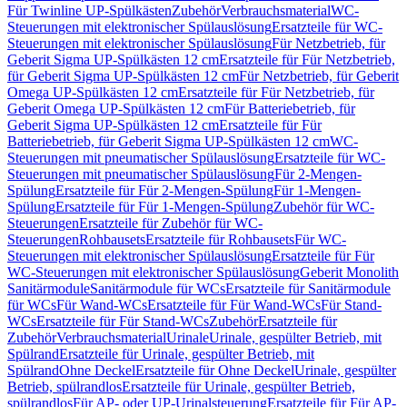
Für Twinline UP-Spülkästen
Zubehör
Verbrauchsmaterial
WC-
Steuerungen mit elektronischer Spülauslösung
Ersatzteile für WC-
Steuerungen mit elektronischer Spülauslösung
Für Netzbetrieb, für
Geberit Sigma UP-Spülkästen 12 cm
Ersatzteile für Für Netzbetrieb,
für Geberit Sigma UP-Spülkästen 12 cm
Für Netzbetrieb, für Geberit
Omega UP-Spülkästen 12 cm
Ersatzteile für Für Netzbetrieb, für
Geberit Omega UP-Spülkästen 12 cm
Für Batteriebetrieb, für
Geberit Sigma UP-Spülkästen 12 cm
Ersatzteile für Für
Batteriebetrieb, für Geberit Sigma UP-Spülkästen 12 cm
WC-
Steuerungen mit pneumatischer Spülauslösung
Ersatzteile für WC-
Steuerungen mit pneumatischer Spülauslösung
Für 2-Mengen-
Spülung
Ersatzteile für Für 2-Mengen-Spülung
Für 1-Mengen-
Spülung
Ersatzteile für Für 1-Mengen-Spülung
Zubehör für WC-
Steuerungen
Ersatzteile für Zubehör für WC-
Steuerungen
Rohbausets
Ersatzteile für Rohbausets
Für WC-
Steuerungen mit elektronischer Spülauslösung
Ersatzteile für Für
WC-Steuerungen mit elektronischer Spülauslösung
Geberit Monolith
Sanitärmodule
Sanitärmodule für WCs
Ersatzteile für Sanitärmodule
für WCs
Für Wand-WCs
Ersatzteile für Für Wand-WCs
Für Stand-
WCs
Ersatzteile für Für Stand-WCs
Zubehör
Ersatzteile für
Zubehör
Verbrauchsmaterial
Urinale
Urinale, gespülter Betrieb, mit
Spülrand
Ersatzteile für Urinale, gespülter Betrieb, mit
Spülrand
Ohne Deckel
Ersatzteile für Ohne Deckel
Urinale, gespülter
Betrieb, spülrandlos
Ersatzteile für Urinale, gespülter Betrieb,
spülrandlos
Für AP- oder UP-Urinalsteuerung
Ersatzteile für Für AP-