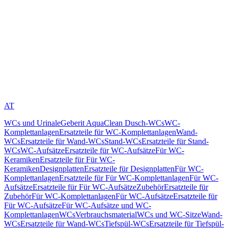
AT
WCs und Urinale
Geberit AquaClean Dusch-WCs
WC-
Komplettanlagen
Ersatzteile für WC-Komplettanlagen
Wand-
WCs
Ersatzteile für Wand-WCs
Stand-WCs
Ersatzteile für Stand-
WCs
WC-Aufsätze
Ersatzteile für WC-Aufsätze
Für WC-
Keramiken
Ersatzteile für Für WC-
Keramiken
Designplatten
Ersatzteile für Designplatten
Für WC-
Komplettanlagen
Ersatzteile für Für WC-Komplettanlagen
Für WC-
Aufsätze
Ersatzteile für Für WC-Aufsätze
Zubehör
Ersatzteile für
Zubehör
Für WC-Komplettanlagen
Für WC-Aufsätze
Ersatzteile für
Für WC-Aufsätze
Für WC-Aufsätze und WC-
Komplettanlagen
WCs
Verbrauchsmaterial
WCs und WC-Sitze
Wand-
WCs
Ersatzteile für Wand-WCs
Tiefspül-WCs
Ersatzteile für Tiefspül-