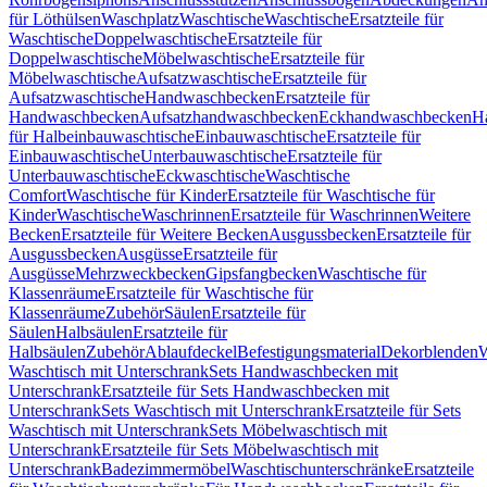
für Löthülsen
Waschplatz
Waschtische
Waschtische
Ersatzteile für
Waschtische
Doppelwaschtische
Ersatzteile für
Doppelwaschtische
Möbelwaschtische
Ersatzteile für
Möbelwaschtische
Aufsatzwaschtische
Ersatzteile für
Aufsatzwaschtische
Handwaschbecken
Ersatzteile für
Handwaschbecken
Aufsatzhandwaschbecken
Eckhandwaschbecken
H
für Halbeinbauwaschtische
Einbauwaschtische
Ersatzteile für
Einbauwaschtische
Unterbauwaschtische
Ersatzteile für
Unterbauwaschtische
Eckwaschtische
Waschtische
Comfort
Waschtische für Kinder
Ersatzteile für Waschtische für
Kinder
Waschtische
Waschrinnen
Ersatzteile für Waschrinnen
Weitere
Becken
Ersatzteile für Weitere Becken
Ausgussbecken
Ersatzteile für
Ausgussbecken
Ausgüsse
Ersatzteile für
Ausgüsse
Mehrzweckbecken
Gipsfangbecken
Waschtische für
Klassenräume
Ersatzteile für Waschtische für
Klassenräume
Zubehör
Säulen
Ersatzteile für
Säulen
Halbsäulen
Ersatzteile für
Halbsäulen
Zubehör
Ablaufdeckel
Befestigungsmaterial
Dekorblenden
W
Waschtisch mit Unterschrank
Sets Handwaschbecken mit
Unterschrank
Ersatzteile für Sets Handwaschbecken mit
Unterschrank
Sets Waschtisch mit Unterschrank
Ersatzteile für Sets
Waschtisch mit Unterschrank
Sets Möbelwaschtisch mit
Unterschrank
Ersatzteile für Sets Möbelwaschtisch mit
Unterschrank
Badezimmermöbel
Waschtischunterschränke
Ersatzteile