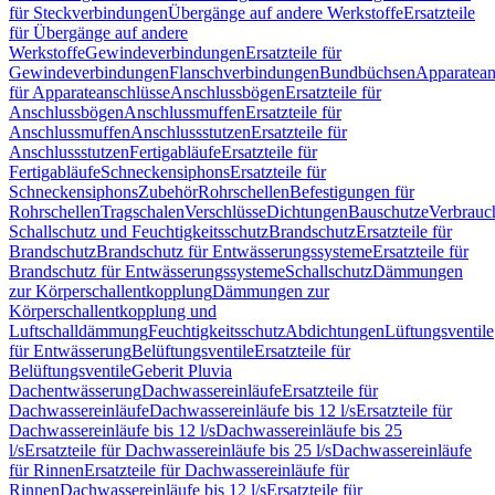
für Steckverbindungen
Übergänge auf andere Werkstoffe
Ersatzteile
für Übergänge auf andere
Werkstoffe
Gewindeverbindungen
Ersatzteile für
Gewindeverbindungen
Flanschverbindungen
Bundbüchsen
Apparatean
für Apparateanschlüsse
Anschlussbögen
Ersatzteile für
Anschlussbögen
Anschlussmuffen
Ersatzteile für
Anschlussmuffen
Anschlussstutzen
Ersatzteile für
Anschlussstutzen
Fertigabläufe
Ersatzteile für
Fertigabläufe
Schneckensiphons
Ersatzteile für
Schneckensiphons
Zubehör
Rohrschellen
Befestigungen für
Rohrschellen
Tragschalen
Verschlüsse
Dichtungen
Bauschutze
Verbrauc
Schallschutz und Feuchtigkeitsschutz
Brandschutz
Ersatzteile für
Brandschutz
Brandschutz für Entwässerungssysteme
Ersatzteile für
Brandschutz für Entwässerungssysteme
Schallschutz
Dämmungen
zur Körperschallentkopplung
Dämmungen zur
Körperschallentkopplung und
Luftschalldämmung
Feuchtigkeitsschutz
Abdichtungen
Lüftungsventile
für Entwässerung
Belüftungsventile
Ersatzteile für
Belüftungsventile
Geberit Pluvia
Dachentwässerung
Dachwassereinläufe
Ersatzteile für
Dachwassereinläufe
Dachwassereinläufe bis 12 l/s
Ersatzteile für
Dachwassereinläufe bis 12 l/s
Dachwassereinläufe bis 25
l/s
Ersatzteile für Dachwassereinläufe bis 25 l/s
Dachwassereinläufe
für Rinnen
Ersatzteile für Dachwassereinläufe für
Rinnen
Dachwassereinläufe bis 12 l/s
Ersatzteile für