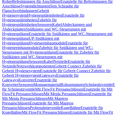
Rohre
Befestigungen für Anschlüsse
Ersatzteile für Befestigungen für
Anschlüsse
Systemdichtungen
Sets Schraube für
Flanschverbindungen
Geberit
Hygienesystem
Hygienespüleinheiten
Ersatzteile für
Hygienespüleinheiten
Zubehör für
Hygienespüleinheiten
Sensoren
Kabel
Abdeckungen und
Abdeckplatten
Spülkästen und WC-Steuerungen mit
Hygienespülung
Ersatzteile für Spülkästen und WC-Steuerungen mit
Hygienespülung
UP-Spülkästen mit
Hygienespülung
Hygieneeinbaumodule
Ersatzteile für
Hygieneeinbaumodule
Zubehör für Spülkästen und WC-
Steuerungen mit Hygienespülung
Ersatzteile für Zubehör für
Spülkästen und WC-Steuerungen mit
Hygienespülung
Sensoren
Kabel
Netzteile
Ersatzteile für
Netzteile
Netzwerkkomponenten
Geberit Connect Zubehör für
Geberit Hygienesystem
Ersatzteile für Geberit Connect Zubehör für
Geberit Hygienesystem
Gateways
Ersatzteile für
Gateways
Konverter
Ersatzteile für
Konverter
Sensoren
Montagematerial
Rohrarmaturen
Schrägsitzventile
E
für Schrägsitzventile
Mit FlowFit Pressanschlüssen
Ersatzteile für Mit
FlowFit Pressanschlüssen
Mit Mepla Pressanschlüssen
Ersatzteile für
Mit Mepla Pressanschlüssen
Mit Mapress
Pressanschlüssen
Ersatzteile für Mit Mapress
Pressanschlüssen
Probenahmeventile
Kugelhähne
Ersatzteile für
Kugelhähne
Mit FlowFit Pressanschlüssen
Ersatzteile für Mit FlowFit