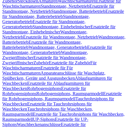
Zubehör
Steckdosen
Armaturen
Waschtischarmaturen
Ersatzteile für
Waschtischarmaturen
Standmontage, Netzbetrieb
Ersatzteile für
Standmontage, Netzbetrieb
Standmontage, Batteriebetrieb
Ersatzteile
für Standmontage, Batteriebetrieb
Standmontage,
Generatorbetrieb
Ersatzteile für Standmontage,
Generatorbetrieb
Standmontage, Einhebelmischer
Ersatzteile für
Standmontage, Einhebelmischer
Wandmontage,
Netzbetrieb
Ersatzteile für Wandmontage, Netzbetrieb
Wandmontage,
Batteriebetrieb
Ersatzteile für Wandmontage,
Batteriebetrieb
Wandmontage, Generatorbetrieb
Ersatzteile für
Wandmontage, Generatorbetrieb
Wandmontage,
Zweigriffmischer
Ersatzteile für Wandmontage,
Zweigriffmischer
Zubehör
Ersatzteile für Zubehör
Für
Waschtischarmaturen
Ersatzteile für Für
Waschtischarmaturen
Apparateanschlüsse für Waschplatz,
Spülbecken, Geräte und Ausgussbecken
Ablaufgarnituren für
Waschbecken
Ersatzteile für Ablaufgarnituren für
Waschbecken
Rohrbogensiphons
Ersatzteile für
Rohrbogensiphons
Rohrbogensiphons, Raumsparmodell
Ersatzteile
für Rohrbogensiphons, Raumsparmodell
Tauchrohrsiphons für
Waschbecken
Ersatzteile für Tauchrohrsiphons für
Waschbecken
Tauchrohrsiphons für Waschbecken,
Raumsparmodell
Ersatzteile für Tauchrohrsiphons für Waschbecken,
Raumsparmodell
UP-Siphons
Ersatzteile für UP-
Siphons
Waschbeckenanschlüsse
Ersatzteile für