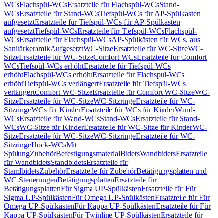
WCs
Flachspül-WCs
Ersatzteile für Flachspül-WCs
Stand-
WCs
Ersatzteile für Stand-WCs
Tiefspül-WCs für AP-Spülkasten
aufgesetzt
Ersatzteile für Tiefspül-WCs für AP-Spülkasten
aufgesetzt
Tiefspül-WCs
Ersatzteile für Tiefspül-WCs
Flachspül-
WCs
Ersatzteile für Flachspül-WCs
AP-Spülkästen für WCs, aus
Sanitärkeramik
Aufgesetzt
WC-Sitze
Ersatzteile für WC-Sitze
WC-
Sitze
Ersatzteile für WC-Sitze
Comfort WCs
Ersatzteile für Comfort
WCs
Tiefspül-WCs erhöht
Ersatzteile für Tiefspül-WCs
erhöht
Flachspül-WCs erhöht
Ersatzteile für Flachspül-WCs
erhöht
Tiefspül-WCs verlängert
Ersatzteile für Tiefspül-WCs
verlängert
Comfort WC-Sitze
Ersatzteile für Comfort WC-Sitze
WC-
Sitze
Ersatzteile für WC-Sitze
WC-Sitzringe
Ersatzteile für WC-
Sitzringe
WCs für Kinder
Ersatzteile für WCs für Kinder
Wand-
WCs
Ersatzteile für Wand-WCs
Stand-WCs
Ersatzteile für Stand-
WCs
WC-Sitze für Kinder
Ersatzteile für WC-Sitze für Kinder
WC-
Sitze
Ersatzteile für WC-Sitze
WC-Sitzringe
Ersatzteile für WC-
Sitzringe
Hock-WCs
Mit
Spülung
Zubehör
Befestigungsmaterial
Bidets
Wandbidets
Ersatzteile
für Wandbidets
Standbidets
Ersatzteile für
Standbidets
Zubehör
Ersatzteile für Zubehör
Betätigungsplatten und
WC-Steuerungen
Betätigungsplatten
Ersatzteile für
Betätigungsplatten
Für Sigma UP-Spülkästen
Ersatzteile für Für
Sigma UP-Spülkästen
Für Omega UP-Spülkästen
Ersatzteile für Für
Omega UP-Spülkästen
Für Kappa UP-Spülkästen
Ersatzteile für Für
Kappa UP-Spülkästen
Für Twinline UP-Spülkästen
Ersatzteile für