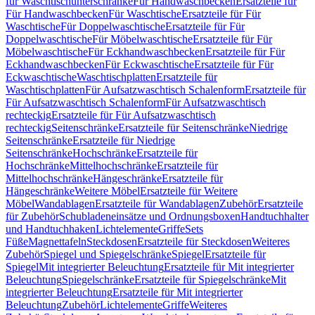
für Waschtischunterschränke
Für Handwaschbecken
Ersatzteile für
Für Handwaschbecken
Für Waschtische
Ersatzteile für Für
Waschtische
Für Doppelwaschtische
Ersatzteile für Für
Doppelwaschtische
Für Möbelwaschtische
Ersatzteile für Für
Möbelwaschtische
Für Eckhandwaschbecken
Ersatzteile für Für
Eckhandwaschbecken
Für Eckwaschtische
Ersatzteile für Für
Eckwaschtische
Waschtischplatten
Ersatzteile für
Waschtischplatten
Für Aufsatzwaschtisch Schalenform
Ersatzteile für
Für Aufsatzwaschtisch Schalenform
Für Aufsatzwaschtisch
rechteckig
Ersatzteile für Für Aufsatzwaschtisch
rechteckig
Seitenschränke
Ersatzteile für Seitenschränke
Niedrige
Seitenschränke
Ersatzteile für Niedrige
Seitenschränke
Hochschränke
Ersatzteile für
Hochschränke
Mittelhochschränke
Ersatzteile für
Mittelhochschränke
Hängeschränke
Ersatzteile für
Hängeschränke
Weitere Möbel
Ersatzteile für Weitere
Möbel
Wandablagen
Ersatzteile für Wandablagen
Zubehör
Ersatzteile
für Zubehör
Schubladeneinsätze und Ordnungsboxen
Handtuchhalter
und Handtuchhaken
Lichtelemente
Griffe
Sets
Füße
Magnettafeln
Steckdosen
Ersatzteile für Steckdosen
Weiteres
Zubehör
Spiegel und Spiegelschränke
Spiegel
Ersatzteile für
Spiegel
Mit integrierter Beleuchtung
Ersatzteile für Mit integrierter
Beleuchtung
Spiegelschränke
Ersatzteile für Spiegelschränke
Mit
integrierter Beleuchtung
Ersatzteile für Mit integrierter
Beleuchtung
Zubehör
Lichtelemente
Griffe
Weiteres