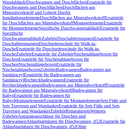
Wandabläufe
Duschwannen und Duschflächen
Ersatzteile für
Duschwannen und Duschflächen
Duschflächen aus
Mineralwerkstoff und Geberit Duofix
Installationselemente
Duschflächen aus Mineralwerkstoff
Ersatzteile
für Duschflächen aus Mineralwerkstoff
Montagelemente
Ersatzteile
für Montagelemente
Spezifische Duschwannenabläufe
Ersatzteile für
Spezifische
Duschwannenabläufe
Zubehör
Duschabtrennungen
Ersatzteile für
Duschabtrennungen
Duschseitenwände für Walk-in-
Dusche
Ersatzteile für Duschseitenwände für Walk-in-
Dusche
Zubehör
Ersatzteile für Zubehör
Nischenablageboxen für
Duschen
Ersatzteile für Nischenablageboxen für
Duschen
Nischenablageboxen
Ersatzteile für
Nischenablageboxen
Zubehör
Badewannen
Badewannen aus
Sanitäracryl
Ersatzteile für Badewannen aus
Sanitäracryl
Rechteckbadewannen
Ersatzteile für
Rechteckbadewannen
Badewannen aus Mineralwerkstoff
Ersatzteile
für Badewannen aus Mineralwerkstoff
Badewannen für
Babys
Ersatzteile für Badewannen für
Babys
Montagelemente
Ersatzteile für Montagelemente
Sets Füße und
Sets Traversen und Wandanker
Ersatzteile für Sets Füße und Sets
Traversen und Wandanker
Zubehör
Reparatursets
Weiteres
Zubehör
Apparateanschlüsse für Duschen und
Badewannen
Ablaufgarnituren für Duschwannen, d52
Ersatzteile für
Ablaufgarnituren für Duschwannen, d52
Ohne