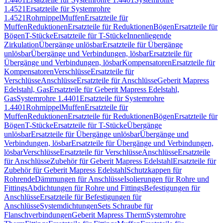
1.4521
Ersatzteile für Systemrohre
1.4521
Rohrnippel
Muffen
Ersatzteile für
Muffen
Reduktionen
Ersatzteile für Reduktionen
Bögen
Ersatzteile für
Bögen
T-Stücke
Ersatzteile für T-Stücke
Innenliegende
Zirkulation
Übergänge unlösbar
Ersatzteile für Übergänge
unlösbar
Übergänge und Verbindungen, lösbar
Ersatzteile für
Übergänge und Verbindungen, lösbar
Kompensatoren
Ersatzteile für
Kompensatoren
Verschlüsse
Ersatzteile für
Verschlüsse
Anschlüsse
Ersatzteile für Anschlüsse
Geberit Mapress
Edelstahl, Gas
Ersatzteile für Geberit Mapress Edelstahl,
Gas
Systemrohre 1.4401
Ersatzteile für Systemrohre
1.4401
Rohrnippel
Muffen
Ersatzteile für
Muffen
Reduktionen
Ersatzteile für Reduktionen
Bögen
Ersatzteile für
Bögen
T-Stücke
Ersatzteile für T-Stücke
Übergänge
unlösbar
Ersatzteile für Übergänge unlösbar
Übergänge und
Verbindungen, lösbar
Ersatzteile für Übergänge und Verbindungen,
lösbar
Verschlüsse
Ersatzteile für Verschlüsse
Anschlüsse
Ersatzteile
für Anschlüsse
Zubehör für Geberit Mapress Edelstahl
Ersatzteile für
Zubehör für Geberit Mapress Edelstahl
Schutzkappen für
Rohrende
Dämmungen für Anschlüsse
Isolierungen für Rohre und
Fittings
Abdichtungen für Rohre und Fittings
Befestigungen für
Anschlüsse
Ersatzteile für Befestigungen für
Anschlüsse
Systemdichtungen
Sets Schraube für
Flanschverbindungen
Geberit Mapress Therm
Systemrohre