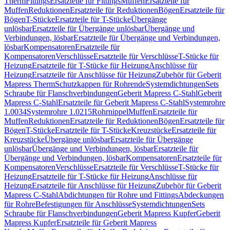
Therm
Fittings
Ersatzteile für Fittings
Muffen
Ersatzteile für
Muffen
Reduktionen
Ersatzteile für Reduktionen
Bögen
Ersatzteile für
Bögen
T-Stücke
Ersatzteile für T-Stücke
Übergänge
unlösbar
Ersatzteile für Übergänge unlösbar
Übergänge und
Verbindungen, lösbar
Ersatzteile für Übergänge und Verbindungen,
lösbar
Kompensatoren
Ersatzteile für
Kompensatoren
Verschlüsse
Ersatzteile für Verschlüsse
T-Stücke für
Heizung
Ersatzteile für T-Stücke für Heizung
Anschlüsse für
Heizung
Ersatzteile für Anschlüsse für Heizung
Zubehör für Geberit
Mapress Therm
Schutzkappen für Rohrende
Systemdichtungen
Sets
Schraube für Flanschverbindungen
Geberit Mapress C-Stahl
Geberit
Mapress C-Stahl
Ersatzteile für Geberit Mapress C-Stahl
Systemrohre
1.0034
Systemrohre 1.0215
Rohrnippel
Muffen
Ersatzteile für
Muffen
Reduktionen
Ersatzteile für Reduktionen
Bögen
Ersatzteile für
Bögen
T-Stücke
Ersatzteile für T-Stücke
Kreuzstücke
Ersatzteile für
Kreuzstücke
Übergänge unlösbar
Ersatzteile für Übergänge
unlösbar
Übergänge und Verbindungen, lösbar
Ersatzteile für
Übergänge und Verbindungen, lösbar
Kompensatoren
Ersatzteile für
Kompensatoren
Verschlüsse
Ersatzteile für Verschlüsse
T-Stücke für
Heizung
Ersatzteile für T-Stücke für Heizung
Anschlüsse für
Heizung
Ersatzteile für Anschlüsse für Heizung
Zubehör für Geberit
Mapress C-Stahl
Abdichtungen für Rohre und Fittings
Abdeckungen
für Rohre
Befestigungen für Anschlüsse
Systemdichtungen
Sets
Schraube für Flanschverbindungen
Geberit Mapress Kupfer
Geberit
Mapress Kupfer
Ersatzteile für Geberit Mapress