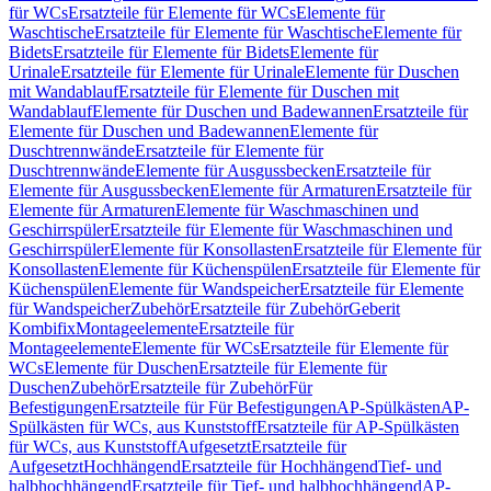
für WCs
Ersatzteile für Elemente für WCs
Elemente für
Waschtische
Ersatzteile für Elemente für Waschtische
Elemente für
Bidets
Ersatzteile für Elemente für Bidets
Elemente für
Urinale
Ersatzteile für Elemente für Urinale
Elemente für Duschen
mit Wandablauf
Ersatzteile für Elemente für Duschen mit
Wandablauf
Elemente für Duschen und Badewannen
Ersatzteile für
Elemente für Duschen und Badewannen
Elemente für
Duschtrennwände
Ersatzteile für Elemente für
Duschtrennwände
Elemente für Ausgussbecken
Ersatzteile für
Elemente für Ausgussbecken
Elemente für Armaturen
Ersatzteile für
Elemente für Armaturen
Elemente für Waschmaschinen und
Geschirrspüler
Ersatzteile für Elemente für Waschmaschinen und
Geschirrspüler
Elemente für Konsollasten
Ersatzteile für Elemente für
Konsollasten
Elemente für Küchenspülen
Ersatzteile für Elemente für
Küchenspülen
Elemente für Wandspeicher
Ersatzteile für Elemente
für Wandspeicher
Zubehör
Ersatzteile für Zubehör
Geberit
Kombifix
Montageelemente
Ersatzteile für
Montageelemente
Elemente für WCs
Ersatzteile für Elemente für
WCs
Elemente für Duschen
Ersatzteile für Elemente für
Duschen
Zubehör
Ersatzteile für Zubehör
Für
Befestigungen
Ersatzteile für Für Befestigungen
AP-Spülkästen
AP-
Spülkästen für WCs, aus Kunststoff
Ersatzteile für AP-Spülkästen
für WCs, aus Kunststoff
Aufgesetzt
Ersatzteile für
Aufgesetzt
Hochhängend
Ersatzteile für Hochhängend
Tief- und
halbhochhängend
Ersatzteile für Tief- und halbhochhängend
AP-