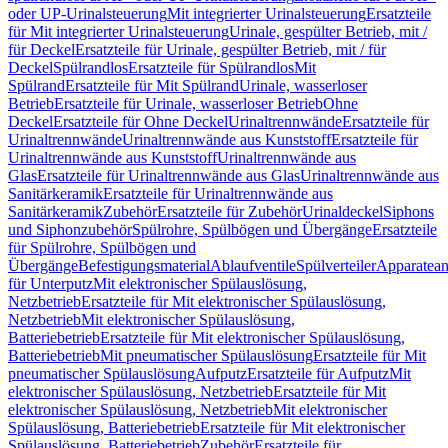
oder UP-Urinalsteuerung
Mit integrierter Urinalsteuerung
Ersatzteile
für Mit integrierter Urinalsteuerung
Urinale, gespülter Betrieb, mit /
für Deckel
Ersatzteile für Urinale, gespülter Betrieb, mit / für
Deckel
Spülrandlos
Ersatzteile für Spülrandlos
Mit
Spülrand
Ersatzteile für Mit Spülrand
Urinale, wasserloser
Betrieb
Ersatzteile für Urinale, wasserloser Betrieb
Ohne
Deckel
Ersatzteile für Ohne Deckel
Urinaltrennwände
Ersatzteile für
Urinaltrennwände
Urinaltrennwände aus Kunststoff
Ersatzteile für
Urinaltrennwände aus Kunststoff
Urinaltrennwände aus
Glas
Ersatzteile für Urinaltrennwände aus Glas
Urinaltrennwände aus
Sanitärkeramik
Ersatzteile für Urinaltrennwände aus
Sanitärkeramik
Zubehör
Ersatzteile für Zubehör
Urinaldeckel
Siphons
und Siphonzubehör
Spülrohre, Spülbögen und Übergänge
Ersatzteile
für Spülrohre, Spülbögen und
Übergänge
Befestigungsmaterial
Ablaufventile
Spülverteiler
Apparatean
für Unterputz
Mit elektronischer Spülauslösung,
Netzbetrieb
Ersatzteile für Mit elektronischer Spülauslösung,
Netzbetrieb
Mit elektronischer Spülauslösung,
Batteriebetrieb
Ersatzteile für Mit elektronischer Spülauslösung,
Batteriebetrieb
Mit pneumatischer Spülauslösung
Ersatzteile für Mit
pneumatischer Spülauslösung
Aufputz
Ersatzteile für Aufputz
Mit
elektronischer Spülauslösung, Netzbetrieb
Ersatzteile für Mit
elektronischer Spülauslösung, Netzbetrieb
Mit elektronischer
Spülauslösung, Batteriebetrieb
Ersatzteile für Mit elektronischer
Spülauslösung, Batteriebetrieb
Zubehör
Ersatzteile für