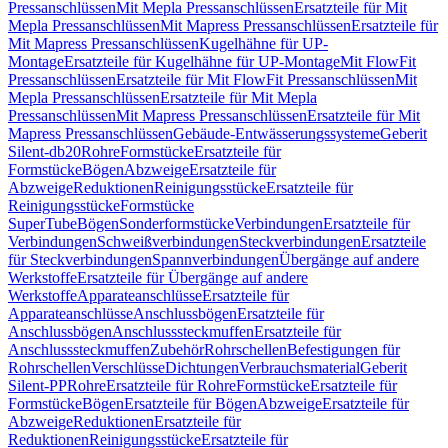
Pressanschlüssen
Mit Mepla Pressanschlüssen
Ersatzteile für Mit
Mepla Pressanschlüssen
Mit Mapress Pressanschlüssen
Ersatzteile für
Mit Mapress Pressanschlüssen
Kugelhähne für UP-
Montage
Ersatzteile für Kugelhähne für UP-Montage
Mit FlowFit
Pressanschlüssen
Ersatzteile für Mit FlowFit Pressanschlüssen
Mit
Mepla Pressanschlüssen
Ersatzteile für Mit Mepla
Pressanschlüssen
Mit Mapress Pressanschlüssen
Ersatzteile für Mit
Mapress Pressanschlüssen
Gebäude-Entwässerungssysteme
Geberit
Silent-db20
Rohre
Formstücke
Ersatzteile für
Formstücke
Bögen
Abzweige
Ersatzteile für
Abzweige
Reduktionen
Reinigungsstücke
Ersatzteile für
Reinigungsstücke
Formstücke
SuperTube
Bögen
Sonderformstücke
Verbindungen
Ersatzteile für
Verbindungen
Schweißverbindungen
Steckverbindungen
Ersatzteile
für Steckverbindungen
Spannverbindungen
Übergänge auf andere
Werkstoffe
Ersatzteile für Übergänge auf andere
Werkstoffe
Apparateanschlüsse
Ersatzteile für
Apparateanschlüsse
Anschlussbögen
Ersatzteile für
Anschlussbögen
Anschlusssteckmuffen
Ersatzteile für
Anschlusssteckmuffen
Zubehör
Rohrschellen
Befestigungen für
Rohrschellen
Verschlüsse
Dichtungen
Verbrauchsmaterial
Geberit
Silent-PP
Rohre
Ersatzteile für Rohre
Formstücke
Ersatzteile für
Formstücke
Bögen
Ersatzteile für Bögen
Abzweige
Ersatzteile für
Abzweige
Reduktionen
Ersatzteile für
Reduktionen
Reinigungsstücke
Ersatzteile für