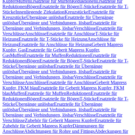
Kupfer
Muffen
Ersatzteile für Muffen
Reduktionen
Ersatzteile für
Reduktionen
Bögen
Ersatzteile für Bögen
T-Stücke
Ersatzteile für T-
Stücke
Innenliegende Zirkulation
Kreuzstücke
Ersatzteile für
Kreuzstücke
Übergänge unlösbar
Ersatzteile für Übergänge
unlösbar
Übergänge und Verbindungen, lösbar
Ersatzteile für
Übergänge und Verbindungen, lösbar
Verschlüsse
Ersatzteile für
Verschlüsse
Anschlüsse
Ersatzteile für Anschlüsse
T-Stücke für
Heizung
Ersatzteile für T-Stücke für Heizung
Anschlüsse für
Heizung
Ersatzteile für Anschlüsse für Heizung
Geberit Mapress
Kupfer, Gas
Ersatzteile für Geberit Mapress Kupfer,
Gas
Muffen
Ersatzteile für Muffen
Reduktionen
Ersatzteile für
Reduktionen
Bögen
Ersatzteile für Bögen
T-Stücke
Ersatzteile für T-
Stücke
Übergänge unlösbar
Ersatzteile für Übergänge
unlösbar
Übergänge und Verbindungen, lösbar
Ersatzteile für
Übergänge und Verbindungen, lösbar
Verschlüsse
Ersatzteile für
Verschlüsse
Anschlüsse
Ersatzteile für Anschlüsse
Geberit Mapress
Kupfer, FKM blau
Ersatzteile für Geberit Mapress Kupfer, FKM
blau
Muffen
Ersatzteile für Muffen
Reduktionen
Ersatzteile für
Reduktionen
Bögen
Ersatzteile für Bögen
T-Stücke
Ersatzteile für T-
Stücke
Übergänge unlösbar
Ersatzteile für Übergänge
unlösbar
Übergänge und Verbindungen, lösbar
Ersatzteile für
Übergänge und Verbindungen, lösbar
Verschlüsse
Ersatzteile für
Verschlüsse
Zubehör für Geberit Mapress Kupfer
Ersatzteile für
Zubehör für Geberit Mapress Kupfer
Dämmungen für
Anschlüsse
Abdichtungen für Rohre und Fittings
Abdeckungen für