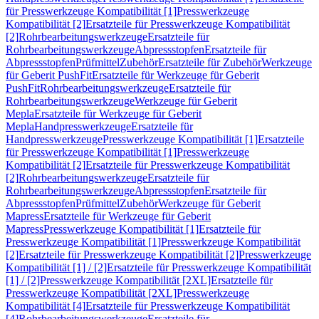
für Presswerkzeuge Kompatibilität [1]
Presswerkzeuge
Kompatibilität [2]
Ersatzteile für Presswerkzeuge Kompatibilität
[2]
Rohrbearbeitungswerkzeuge
Ersatzteile für
Rohrbearbeitungswerkzeuge
Abpressstopfen
Ersatzteile für
Abpressstopfen
Prüfmittel
Zubehör
Ersatzteile für Zubehör
Werkzeuge
für Geberit PushFit
Ersatzteile für Werkzeuge für Geberit
PushFit
Rohrbearbeitungswerkzeuge
Ersatzteile für
Rohrbearbeitungswerkzeuge
Werkzeuge für Geberit
Mepla
Ersatzteile für Werkzeuge für Geberit
Mepla
Handpresswerkzeuge
Ersatzteile für
Handpresswerkzeuge
Presswerkzeuge Kompatibilität [1]
Ersatzteile
für Presswerkzeuge Kompatibilität [1]
Presswerkzeuge
Kompatibilität [2]
Ersatzteile für Presswerkzeuge Kompatibilität
[2]
Rohrbearbeitungswerkzeuge
Ersatzteile für
Rohrbearbeitungswerkzeuge
Abpressstopfen
Ersatzteile für
Abpressstopfen
Prüfmittel
Zubehör
Werkzeuge für Geberit
Mapress
Ersatzteile für Werkzeuge für Geberit
Mapress
Presswerkzeuge Kompatibilität [1]
Ersatzteile für
Presswerkzeuge Kompatibilität [1]
Presswerkzeuge Kompatibilität
[2]
Ersatzteile für Presswerkzeuge Kompatibilität [2]
Presswerkzeuge
Kompatibilität [1] / [2]
Ersatzteile für Presswerkzeuge Kompatibilität
[1] / [2]
Presswerkzeuge Kompatibilität [2XL]
Ersatzteile für
Presswerkzeuge Kompatibilität [2XL]
Presswerkzeuge
Kompatibilität [4]
Ersatzteile für Presswerkzeuge Kompatibilität
[4]
Rohrbearbeitungswerkzeuge
Ersatzteile für