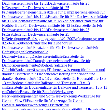
Dachwassereinläufe bis 12 l/s
Dachwassereinläufe bis 25
l/s
Ersatzteile für Dachwassereinläufe bis 25
l/s
Dampfsperrenelemente
Ersatzteile für Dampfsperrenelemente
Für
Dachwassereinläufe bis 12 l/s
Ersatzteile für Für Dachwassereinläufe
bis 12 l/s
Dachwassereinläufe bis 25 l/s
Notüberläufe
Ersatzteile für
Notüberläufe
Für Dachwassereinläufe bis 12 l/s
Ersatzteile für Für
Dachwassereinläufe bis 12 l/s
Dachwassereinläufe bis 25
l/s
Ersatzteile für Dachwassereinläufe bis 25
l/s
Befestigungen
Befestigungssystem d40–200
Befestigungssystem
d250–315
Zubehör
Ersatzteile für Zubehör
Für
Dachwassereinläufe
Ersatzteile für Für Dachwassereinläufe
Für
Befestigungen
Konventionelle
Dachentwässerung
Dachwassereinläufe
Ersatzteile für
Dachwassereinläufe
Dampfsperrenelemente
Ersatzteile für
Dampfsperrenelemente
Zubehör
Ersatzteile für
Zubehör
Bodenentwässerung
Flächenentwässerung für drinnen und
draußen
Ersatzteile für Flächenentwässerung für drinnen und
draußen
Bodenabläufe 13 x 13 cm
Ersatzteile für Bodenabläufe 13 x
13 cm
Bodeneinläufe für Balkone und Terrassen, 13 x 13
cm
Ersatzteile für Bodeneinläufe für Balkone und Terrassen, 13 x 13
cm
Zubehör
Ersatzteile für Zubehör
Werkzeuge,
Netzwerkkomponenten und Software
Werkzeuge
Werkzeuge für
Geberit FlowFit
Ersatzteile für Werkzeuge für Geberit
FlowFit
Handpresswerkzeuge
Ersatzteile für
Handpresswerkzeuge
Presswerkzeuge Kompatibilität [1]
Ersatzteile