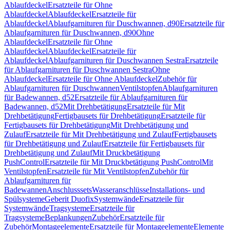
Ablaufdeckel
Ersatzteile für Ohne
Ablaufdeckel
Ablaufdeckel
Ersatzteile für
Ablaufdeckel
Ablaufgarnituren für Duschwannen, d90
Ersatzteile für
Ablaufgarnituren für Duschwannen, d90
Ohne
Ablaufdeckel
Ersatzteile für Ohne
Ablaufdeckel
Ablaufdeckel
Ersatzteile für
Ablaufdeckel
Ablaufgarnituren für Duschwannen Sestra
Ersatzteile
für Ablaufgarnituren für Duschwannen Sestra
Ohne
Ablaufdeckel
Ersatzteile für Ohne Ablaufdeckel
Zubehör für
Ablaufgarnituren für Duschwannen
Ventilstopfen
Ablaufgarnituren
für Badewannen, d52
Ersatzteile für Ablaufgarnituren für
Badewannen, d52
Mit Drehbetätigung
Ersatzteile für Mit
Drehbetätigung
Fertigbausets für Drehbetätigung
Ersatzteile für
Fertigbausets für Drehbetätigung
Mit Drehbetätigung und
Zulauf
Ersatzteile für Mit Drehbetätigung und Zulauf
Fertigbausets
für Drehbetätigung und Zulauf
Ersatzteile für Fertigbausets für
Drehbetätigung und Zulauf
Mit Druckbetätigung
PushControl
Ersatzteile für Mit Druckbetätigung PushControl
Mit
Ventilstopfen
Ersatzteile für Mit Ventilstopfen
Zubehör für
Ablaufgarnituren für
Badewannen
Anschlusssets
Wasseranschlüsse
Installations- und
Spülsysteme
Geberit Duofix
Systemwände
Ersatzteile für
Systemwände
Tragsysteme
Ersatzteile für
Tragsysteme
Beplankungen
Zubehör
Ersatzteile für
Zubehör
Montageelemente
Ersatzteile für Montageelemente
Elemente