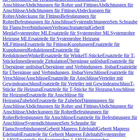
Anschlüsse
Abdichtungen für Rohre und Fittings
Abdichtungen für
Anschlüsse
Abdichtungen für Fittings
Abdeckungen für
Rohre
Abdeckung für Fittings
Befestigungen für
Rohre
Befestigungen für Anschlüsse
Systemdichtungen
Sets Schraube
für Flanschverbindungen
Verbrauchsmaterial
Geberit
Mepla
Systemrohre ML
Ersatzteile für Systemrohre ML
Systemrohre
Heizung ML
Ersatzteile für Systemrohre Heizung
ML
Fittings
Ersatzteile für Fittings
Kupplungen
Ersatzteile für
Kupplungen
Reduktionen
Ersatzteile für
Reduktionen
Winkel
Ersatzteile für Winkel
T-Stücke
Ersatzteile für T-
Stücke
Innenliegende Zirkulation
Übergänge unlösbar
Ersatzteile für
Übergänge unlösbar
Übergänge und Verbindungen, lösbar
Ersatzteile
für Übergänge und Verbindungen, lösbar
Verschlüsse
Ersatzteile für
Verschlüsse
Anschlüsse
Ersatzteile für Anschlüsse
Verteiler mit
Gewindeanschluss
Ersatzteile für Verteiler mit Gewindeanschluss
T-
Stücke für Heizung
Ersatzteile für T-Stücke für Heizung
Anschlüsse
für Heizung
Ersatzteile für Anschlüsse für
Heizung
Zubehör
Ersatzteile für Zubehör
Dämmungen für
Anschlüsse
Abdichtungen für Rohre und Fittings
Abdichtungen für
Anschlüsse
Abdeckungen für Rohre
Befestigungen für
Rohre
Befestigungen für Anschlüsse
Ersatzteile für Befestigungen für
Anschlüsse
Systemdichtungen
Sets Schraube für
Flanschverbindungen
Geberit Mapress Edelstahl
Geberit Mapress
Edelstahl
Ersatzteile für Geberit Mapress Edelstahl
Systemrohre
1.4401
Ersatzteile für Systemrohre 1.4401
Systemrohre