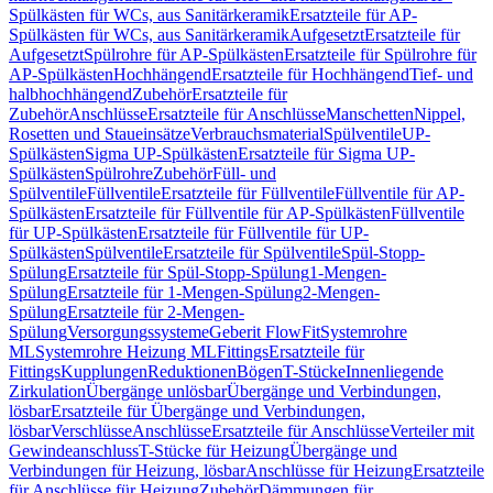
Spülkästen für WCs, aus Sanitärkeramik
Ersatzteile für AP-
Spülkästen für WCs, aus Sanitärkeramik
Aufgesetzt
Ersatzteile für
Aufgesetzt
Spülrohre für AP-Spülkästen
Ersatzteile für Spülrohre für
AP-Spülkästen
Hochhängend
Ersatzteile für Hochhängend
Tief- und
halbhochhängend
Zubehör
Ersatzteile für
Zubehör
Anschlüsse
Ersatzteile für Anschlüsse
Manschetten
Nippel,
Rosetten und Staueinsätze
Verbrauchsmaterial
Spülventile
UP-
Spülkästen
Sigma UP-Spülkästen
Ersatzteile für Sigma UP-
Spülkästen
Spülrohre
Zubehör
Füll- und
Spülventile
Füllventile
Ersatzteile für Füllventile
Füllventile für AP-
Spülkästen
Ersatzteile für Füllventile für AP-Spülkästen
Füllventile
für UP-Spülkästen
Ersatzteile für Füllventile für UP-
Spülkästen
Spülventile
Ersatzteile für Spülventile
Spül-Stopp-
Spülung
Ersatzteile für Spül-Stopp-Spülung
1-Mengen-
Spülung
Ersatzteile für 1-Mengen-Spülung
2-Mengen-
Spülung
Ersatzteile für 2-Mengen-
Spülung
Versorgungssysteme
Geberit FlowFit
Systemrohre
ML
Systemrohre Heizung ML
Fittings
Ersatzteile für
Fittings
Kupplungen
Reduktionen
Bögen
T-Stücke
Innenliegende
Zirkulation
Übergänge unlösbar
Übergänge und Verbindungen,
lösbar
Ersatzteile für Übergänge und Verbindungen,
lösbar
Verschlüsse
Anschlüsse
Ersatzteile für Anschlüsse
Verteiler mit
Gewindeanschluss
T-Stücke für Heizung
Übergänge und
Verbindungen für Heizung, lösbar
Anschlüsse für Heizung
Ersatzteile
für Anschlüsse für Heizung
Zubehör
Dämmungen für