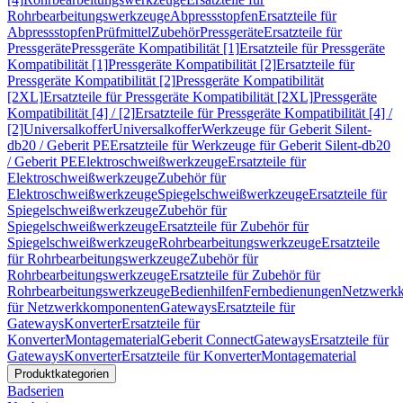
Rohrbearbeitungswerkzeuge
Abpressstopfen
Ersatzteile für
Abpressstopfen
Prüfmittel
Zubehör
Pressgeräte
Ersatzteile für
Pressgeräte
Pressgeräte Kompatibilität [1]
Ersatzteile für Pressgeräte
Kompatibilität [1]
Pressgeräte Kompatibilität [2]
Ersatzteile für
Pressgeräte Kompatibilität [2]
Pressgeräte Kompatibilität
[2XL]
Ersatzteile für Pressgeräte Kompatibilität [2XL]
Pressgeräte
Kompatibilität [4] / [2]
Ersatzteile für Pressgeräte Kompatibilität [4] /
[2]
Universalkoffer
Universalkoffer
Werkzeuge für Geberit Silent-
db20 / Geberit PE
Ersatzteile für Werkzeuge für Geberit Silent-db20
/ Geberit PE
Elektroschweißwerkzeuge
Ersatzteile für
Elektroschweißwerkzeuge
Zubehör für
Elektroschweißwerkzeuge
Spiegelschweißwerkzeuge
Ersatzteile für
Spiegelschweißwerkzeuge
Zubehör für
Spiegelschweißwerkzeuge
Ersatzteile für Zubehör für
Spiegelschweißwerkzeuge
Rohrbearbeitungswerkzeuge
Ersatzteile
für Rohrbearbeitungswerkzeuge
Zubehör für
Rohrbearbeitungswerkzeuge
Ersatzteile für Zubehör für
Rohrbearbeitungswerkzeuge
Bedienhilfen
Fernbedienungen
Netzwerk
für Netzwerkkomponenten
Gateways
Ersatzteile für
Gateways
Konverter
Ersatzteile für
Konverter
Montagematerial
Geberit Connect
Gateways
Ersatzteile für
Gateways
Konverter
Ersatzteile für Konverter
Montagematerial
Produktkategorien
Badserien