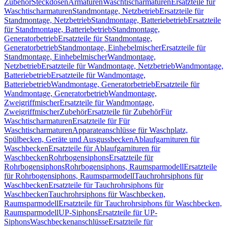
Zubehör
Steckdosen
Armaturen
Waschtischarmaturen
Ersatzteile für
Waschtischarmaturen
Standmontage, Netzbetrieb
Ersatzteile für
Standmontage, Netzbetrieb
Standmontage, Batteriebetrieb
Ersatzteile
für Standmontage, Batteriebetrieb
Standmontage,
Generatorbetrieb
Ersatzteile für Standmontage,
Generatorbetrieb
Standmontage, Einhebelmischer
Ersatzteile für
Standmontage, Einhebelmischer
Wandmontage,
Netzbetrieb
Ersatzteile für Wandmontage, Netzbetrieb
Wandmontage,
Batteriebetrieb
Ersatzteile für Wandmontage,
Batteriebetrieb
Wandmontage, Generatorbetrieb
Ersatzteile für
Wandmontage, Generatorbetrieb
Wandmontage,
Zweigriffmischer
Ersatzteile für Wandmontage,
Zweigriffmischer
Zubehör
Ersatzteile für Zubehör
Für
Waschtischarmaturen
Ersatzteile für Für
Waschtischarmaturen
Apparateanschlüsse für Waschplatz,
Spülbecken, Geräte und Ausgussbecken
Ablaufgarnituren für
Waschbecken
Ersatzteile für Ablaufgarnituren für
Waschbecken
Rohrbogensiphons
Ersatzteile für
Rohrbogensiphons
Rohrbogensiphons, Raumsparmodell
Ersatzteile
für Rohrbogensiphons, Raumsparmodell
Tauchrohrsiphons für
Waschbecken
Ersatzteile für Tauchrohrsiphons für
Waschbecken
Tauchrohrsiphons für Waschbecken,
Raumsparmodell
Ersatzteile für Tauchrohrsiphons für Waschbecken,
Raumsparmodell
UP-Siphons
Ersatzteile für UP-
Siphons
Waschbeckenanschlüsse
Ersatzteile für