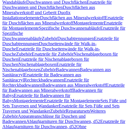
Wandabläufe
Duschwannen und Duschflächen
Ersatzteile für
Duschwannen und Duschflächen
Duschflächen aus
Mineralwerkstoff und Geberit Duofix
Installationselemente
Duschflächen aus Mineralwerkstoff
Ersatzteile
für Duschflächen aus Mineralwerkstoff
Montagelemente
Ersatzteile
für Montagelemente
Spezifische Duschwannenabläufe
Ersatzteile für
Spezifische
Duschwannenabläufe
Zubehör
Duschabtrennungen
Ersatzteile für
Duschabtrennungen
Duschseitenwände für Walk-in-
Dusche
Ersatzteile für Duschseitenwände für Walk-in-
Dusche
Zubehör
Ersatzteile für Zubehör
Nischenablageboxen für
Duschen
Ersatzteile für Nischenablageboxen für
Duschen
Nischenablageboxen
Ersatzteile für
Nischenablageboxen
Zubehör
Badewannen
Badewannen aus
Sanitäracryl
Ersatzteile für Badewannen aus
Sanitäracryl
Rechteckbadewannen
Ersatzteile für
Rechteckbadewannen
Badewannen aus Mineralwerkstoff
Ersatzteile
für Badewannen aus Mineralwerkstoff
Badewannen für
Babys
Ersatzteile für Badewannen für
Babys
Montagelemente
Ersatzteile für Montagelemente
Sets Füße und
Sets Traversen und Wandanker
Ersatzteile für Sets Füße und Sets
Traversen und Wandanker
Zubehör
Reparatursets
Weiteres
Zubehör
Apparateanschlüsse für Duschen und
Badewannen
Ablaufgarnituren für Duschwannen, d52
Ersatzteile für
Ablaufgarnituren für Duschwannen, d52
Ohne