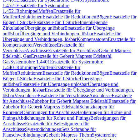
1.4521
Ersatzteile für Systemrohre
1.4521
Rohrnippel
Muffen
Ersatzteile für
Muffen
Reduktionen
Ersatzteile für Reduktionen
Bögen
Ersatzteile für
Bögen
T-Stücke
Ersatzteile für T-Stücke
Innenliegende
Zirkulation
Übergänge unlösbar
Ersatzteile für Übergänge
unlösbar
Übergänge und Verbindungen, lösbar
Ersatzteile für
Übergänge und Verbindungen, lösbar
Kompensatoren
Ersatzteile für
Kompensatoren
Verschlüsse
Ersatzteile für
Verschlüsse
Anschlüsse
Ersatzteile für Anschlüsse
Geberit Mapress
Edelstahl, Gas
Ersatzteile für Geberit Mapress Edelstahl,
Gas
Systemrohre 1.4401
Ersatzteile für Systemrohre
1.4401
Rohrnippel
Muffen
Ersatzteile für
Muffen
Reduktionen
Ersatzteile für Reduktionen
Bögen
Ersatzteile für
Bögen
T-Stücke
Ersatzteile für T-Stücke
Übergänge
unlösbar
Ersatzteile für Übergänge unlösbar
Übergänge und
Verbindungen, lösbar
Ersatzteile für Übergänge und Verbindungen,
lösbar
Verschlüsse
Ersatzteile für Verschlüsse
Anschlüsse
Ersatzteile
für Anschlüsse
Zubehör für Geberit Mapress Edelstahl
Ersatzteile für
Zubehör für Geberit Mapress Edelstahl
Schutzkappen für
Rohrende
Dämmungen für Anschlüsse
Isolierungen für Rohre und
Fittings
Abdichtungen für Rohre und Fittings
Befestigungen für
Anschlüsse
Ersatzteile für Befestigungen für
Anschlüsse
Systemdichtungen
Sets Schraube für
Flanschverbindungen
Geberit Mapress Therm
Systemrohre