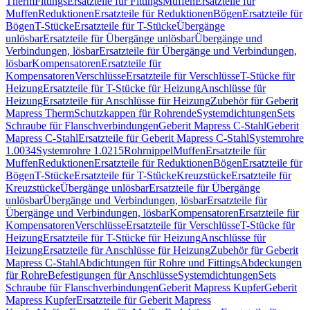
Therm
Fittings
Ersatzteile für Fittings
Muffen
Ersatzteile für
Muffen
Reduktionen
Ersatzteile für Reduktionen
Bögen
Ersatzteile für
Bögen
T-Stücke
Ersatzteile für T-Stücke
Übergänge
unlösbar
Ersatzteile für Übergänge unlösbar
Übergänge und
Verbindungen, lösbar
Ersatzteile für Übergänge und Verbindungen,
lösbar
Kompensatoren
Ersatzteile für
Kompensatoren
Verschlüsse
Ersatzteile für Verschlüsse
T-Stücke für
Heizung
Ersatzteile für T-Stücke für Heizung
Anschlüsse für
Heizung
Ersatzteile für Anschlüsse für Heizung
Zubehör für Geberit
Mapress Therm
Schutzkappen für Rohrende
Systemdichtungen
Sets
Schraube für Flanschverbindungen
Geberit Mapress C-Stahl
Geberit
Mapress C-Stahl
Ersatzteile für Geberit Mapress C-Stahl
Systemrohre
1.0034
Systemrohre 1.0215
Rohrnippel
Muffen
Ersatzteile für
Muffen
Reduktionen
Ersatzteile für Reduktionen
Bögen
Ersatzteile für
Bögen
T-Stücke
Ersatzteile für T-Stücke
Kreuzstücke
Ersatzteile für
Kreuzstücke
Übergänge unlösbar
Ersatzteile für Übergänge
unlösbar
Übergänge und Verbindungen, lösbar
Ersatzteile für
Übergänge und Verbindungen, lösbar
Kompensatoren
Ersatzteile für
Kompensatoren
Verschlüsse
Ersatzteile für Verschlüsse
T-Stücke für
Heizung
Ersatzteile für T-Stücke für Heizung
Anschlüsse für
Heizung
Ersatzteile für Anschlüsse für Heizung
Zubehör für Geberit
Mapress C-Stahl
Abdichtungen für Rohre und Fittings
Abdeckungen
für Rohre
Befestigungen für Anschlüsse
Systemdichtungen
Sets
Schraube für Flanschverbindungen
Geberit Mapress Kupfer
Geberit
Mapress Kupfer
Ersatzteile für Geberit Mapress