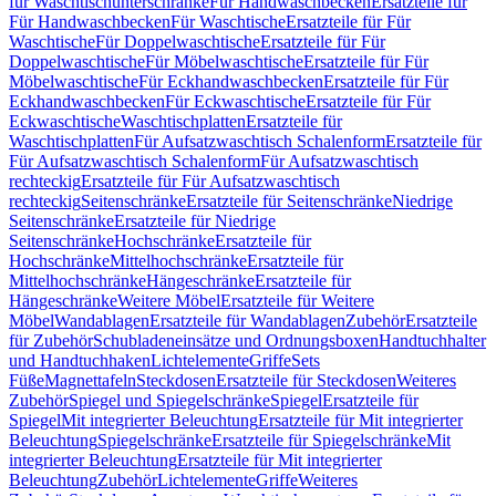
für Waschtischunterschränke
Für Handwaschbecken
Ersatzteile für
Für Handwaschbecken
Für Waschtische
Ersatzteile für Für
Waschtische
Für Doppelwaschtische
Ersatzteile für Für
Doppelwaschtische
Für Möbelwaschtische
Ersatzteile für Für
Möbelwaschtische
Für Eckhandwaschbecken
Ersatzteile für Für
Eckhandwaschbecken
Für Eckwaschtische
Ersatzteile für Für
Eckwaschtische
Waschtischplatten
Ersatzteile für
Waschtischplatten
Für Aufsatzwaschtisch Schalenform
Ersatzteile für
Für Aufsatzwaschtisch Schalenform
Für Aufsatzwaschtisch
rechteckig
Ersatzteile für Für Aufsatzwaschtisch
rechteckig
Seitenschränke
Ersatzteile für Seitenschränke
Niedrige
Seitenschränke
Ersatzteile für Niedrige
Seitenschränke
Hochschränke
Ersatzteile für
Hochschränke
Mittelhochschränke
Ersatzteile für
Mittelhochschränke
Hängeschränke
Ersatzteile für
Hängeschränke
Weitere Möbel
Ersatzteile für Weitere
Möbel
Wandablagen
Ersatzteile für Wandablagen
Zubehör
Ersatzteile
für Zubehör
Schubladeneinsätze und Ordnungsboxen
Handtuchhalter
und Handtuchhaken
Lichtelemente
Griffe
Sets
Füße
Magnettafeln
Steckdosen
Ersatzteile für Steckdosen
Weiteres
Zubehör
Spiegel und Spiegelschränke
Spiegel
Ersatzteile für
Spiegel
Mit integrierter Beleuchtung
Ersatzteile für Mit integrierter
Beleuchtung
Spiegelschränke
Ersatzteile für Spiegelschränke
Mit
integrierter Beleuchtung
Ersatzteile für Mit integrierter
Beleuchtung
Zubehör
Lichtelemente
Griffe
Weiteres