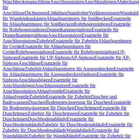
Waschbeckenanschlüsse
Anschlussstutzen
Anschlussbögen
Abdeckung
für
Anschlüsse
Dichtungen
Löthülsen
Standrohre
Verlängerungen
Wandeinb
für Wandeinbaukästen
Ablaufgarnituren für Spülbecken
Ersatzteile
für Ablaufgarnituren für Spülbecken
Rohrbogensiphons
Ersatzteile
für Rohrbogensiphons
Doppelkammersiphons
Ersatzteile für
Doppelkammersiphons
Anschlussstutzen
Ersatzteile für
Anschlussstutzen
Zubehör
Ersatzteile für Zubehör
Ablaufgarnituren
für Geräte
Ersatzteile für Ablaufgarnituren für
Geräte
Rohrbogensiphons
Ersatzteile für Rohrbogensiphons
UP-
Siphons
Ersatzteile für UP-Siphons
AP-Siphons
Ersatzteile für AP-
Siphons
Anschlüsse
Ersatzteile für
Anschlüsse
Zubehör
Ablaufgarnituren für Ausgussbecken
Ersatzteile
für Ablaufgarnituren für Ausgussbecken
Siphons
Ersatzteile für
Siphons
Anschlussbögen
Ersatzteile für
Anschlussbögen
Anschlussstutzen
Ersatzteile für
Anschlussstutzen
Ablaufventile
Ersatzteile für
Ablaufventile
Zubehör
Ersatzteile für Zubehör
Duschen und
Badewannen
Duschen
Bodenentwässerung für Duschen
Ersatzteile
für Bodenentwässerung für Duschen
Duschrinnen
Ersatzteile für
Duschrinnen
Zubehör für Duschrinnen
Ersatzteile für Zubehör für
Duschrinnen
Duschbodenabläufe
Ersatzteile für
Duschbodenabläufe
Zubehör für Duschbodenabläufe
Ersatzteile für
Zubehör für Duschbodenabläufe
Wandabläufe
Ersatzteile für
Wandabläufe
Zubehör für Wandabläufe
Ersatzteile für Zubehör für