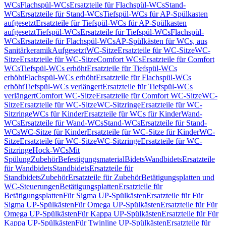
WCs
Flachspül-WCs
Ersatzteile für Flachspül-WCs
Stand-
WCs
Ersatzteile für Stand-WCs
Tiefspül-WCs für AP-Spülkasten
aufgesetzt
Ersatzteile für Tiefspül-WCs für AP-Spülkasten
aufgesetzt
Tiefspül-WCs
Ersatzteile für Tiefspül-WCs
Flachspül-
WCs
Ersatzteile für Flachspül-WCs
AP-Spülkästen für WCs, aus
Sanitärkeramik
Aufgesetzt
WC-Sitze
Ersatzteile für WC-Sitze
WC-
Sitze
Ersatzteile für WC-Sitze
Comfort WCs
Ersatzteile für Comfort
WCs
Tiefspül-WCs erhöht
Ersatzteile für Tiefspül-WCs
erhöht
Flachspül-WCs erhöht
Ersatzteile für Flachspül-WCs
erhöht
Tiefspül-WCs verlängert
Ersatzteile für Tiefspül-WCs
verlängert
Comfort WC-Sitze
Ersatzteile für Comfort WC-Sitze
WC-
Sitze
Ersatzteile für WC-Sitze
WC-Sitzringe
Ersatzteile für WC-
Sitzringe
WCs für Kinder
Ersatzteile für WCs für Kinder
Wand-
WCs
Ersatzteile für Wand-WCs
Stand-WCs
Ersatzteile für Stand-
WCs
WC-Sitze für Kinder
Ersatzteile für WC-Sitze für Kinder
WC-
Sitze
Ersatzteile für WC-Sitze
WC-Sitzringe
Ersatzteile für WC-
Sitzringe
Hock-WCs
Mit
Spülung
Zubehör
Befestigungsmaterial
Bidets
Wandbidets
Ersatzteile
für Wandbidets
Standbidets
Ersatzteile für
Standbidets
Zubehör
Ersatzteile für Zubehör
Betätigungsplatten und
WC-Steuerungen
Betätigungsplatten
Ersatzteile für
Betätigungsplatten
Für Sigma UP-Spülkästen
Ersatzteile für Für
Sigma UP-Spülkästen
Für Omega UP-Spülkästen
Ersatzteile für Für
Omega UP-Spülkästen
Für Kappa UP-Spülkästen
Ersatzteile für Für
Kappa UP-Spülkästen
Für Twinline UP-Spülkästen
Ersatzteile für