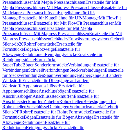
Pressanschlüssen
Mit Mepla Pressanschlüssen
Ersatzteile für Mit
Mepla Pressanschlüssen
Mit Mapress Pressanschlüssen
Ersatzteile für
Mit Mapress Pressanschlüssen
Kugelhähne für UP-
Montage
Ersatzteile für Kugelhähne für UP-Montage
Mit FlowFit
Pressanschlüssen
Ersatzteile für Mit FlowFit Pressanschlüssen
Mit
Mepla Pressanschlüssen
Ersatzteile für Mit Mepla
Pressanschlüssen
Mit Mapress Pressanschlüssen
Ersatzteile für Mit
Mapress Pressanschlüssen
Gebäude-Entwässerungssysteme
Geberit
Silent-db20
Rohre
Formstücke
Ersatzteile für
Formstücke
Bögen
Abzweige
Ersatzteile für
Abzweige
Reduktionen
Reinigungsstücke
Ersatzteile für
Reinigungsstücke
Formstücke
SuperTube
Bögen
Sonderformstücke
Verbindungen
Ersatzteile für
Verbindungen
Schweißverbindungen
Steckverbindungen
Ersatzteile
für Steckverbindungen
Spannverbindungen
Übergänge auf andere
Werkstoffe
Ersatzteile für Übergänge auf andere
Werkstoffe
Apparateanschlüsse
Ersatzteile für
Apparateanschlüsse
Anschlussbögen
Ersatzteile für
Anschlussbögen
Anschlusssteckmuffen
Ersatzteile für
Anschlusssteckmuffen
Zubehör
Rohrschellen
Befestigungen für
Rohrschellen
Verschlüsse
Dichtungen
Verbrauchsmaterial
Geberit
Silent-PP
Rohre
Ersatzteile für Rohre
Formstücke
Ersatzteile für
Formstücke
Bögen
Ersatzteile für Bögen
Abzweige
Ersatzteile für
Abzweige
Reduktionen
Ersatzteile für
Reduktionen
Reinigungsstücke
Ersatzteile für