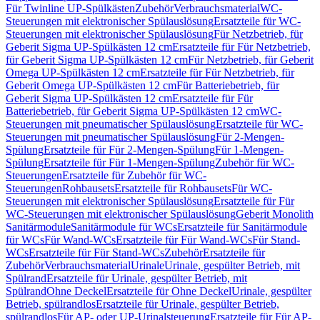
Für Twinline UP-Spülkästen
Zubehör
Verbrauchsmaterial
WC-
Steuerungen mit elektronischer Spülauslösung
Ersatzteile für WC-
Steuerungen mit elektronischer Spülauslösung
Für Netzbetrieb, für
Geberit Sigma UP-Spülkästen 12 cm
Ersatzteile für Für Netzbetrieb,
für Geberit Sigma UP-Spülkästen 12 cm
Für Netzbetrieb, für Geberit
Omega UP-Spülkästen 12 cm
Ersatzteile für Für Netzbetrieb, für
Geberit Omega UP-Spülkästen 12 cm
Für Batteriebetrieb, für
Geberit Sigma UP-Spülkästen 12 cm
Ersatzteile für Für
Batteriebetrieb, für Geberit Sigma UP-Spülkästen 12 cm
WC-
Steuerungen mit pneumatischer Spülauslösung
Ersatzteile für WC-
Steuerungen mit pneumatischer Spülauslösung
Für 2-Mengen-
Spülung
Ersatzteile für Für 2-Mengen-Spülung
Für 1-Mengen-
Spülung
Ersatzteile für Für 1-Mengen-Spülung
Zubehör für WC-
Steuerungen
Ersatzteile für Zubehör für WC-
Steuerungen
Rohbausets
Ersatzteile für Rohbausets
Für WC-
Steuerungen mit elektronischer Spülauslösung
Ersatzteile für Für
WC-Steuerungen mit elektronischer Spülauslösung
Geberit Monolith
Sanitärmodule
Sanitärmodule für WCs
Ersatzteile für Sanitärmodule
für WCs
Für Wand-WCs
Ersatzteile für Für Wand-WCs
Für Stand-
WCs
Ersatzteile für Für Stand-WCs
Zubehör
Ersatzteile für
Zubehör
Verbrauchsmaterial
Urinale
Urinale, gespülter Betrieb, mit
Spülrand
Ersatzteile für Urinale, gespülter Betrieb, mit
Spülrand
Ohne Deckel
Ersatzteile für Ohne Deckel
Urinale, gespülter
Betrieb, spülrandlos
Ersatzteile für Urinale, gespülter Betrieb,
spülrandlos
Für AP- oder UP-Urinalsteuerung
Ersatzteile für Für AP-