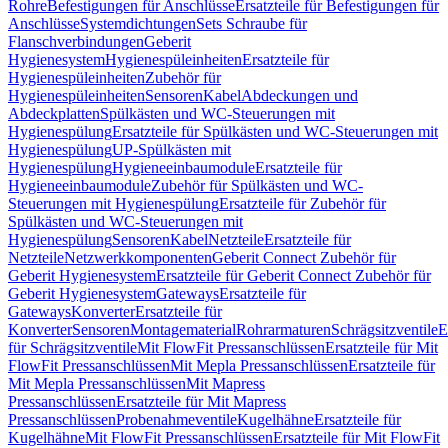
Rohre
Befestigungen für Anschlüsse
Ersatzteile für Befestigungen für
Anschlüsse
Systemdichtungen
Sets Schraube für
Flanschverbindungen
Geberit
Hygienesystem
Hygienespüleinheiten
Ersatzteile für
Hygienespüleinheiten
Zubehör für
Hygienespüleinheiten
Sensoren
Kabel
Abdeckungen und
Abdeckplatten
Spülkästen und WC-Steuerungen mit
Hygienespülung
Ersatzteile für Spülkästen und WC-Steuerungen mit
Hygienespülung
UP-Spülkästen mit
Hygienespülung
Hygieneeinbaumodule
Ersatzteile für
Hygieneeinbaumodule
Zubehör für Spülkästen und WC-
Steuerungen mit Hygienespülung
Ersatzteile für Zubehör für
Spülkästen und WC-Steuerungen mit
Hygienespülung
Sensoren
Kabel
Netzteile
Ersatzteile für
Netzteile
Netzwerkkomponenten
Geberit Connect Zubehör für
Geberit Hygienesystem
Ersatzteile für Geberit Connect Zubehör für
Geberit Hygienesystem
Gateways
Ersatzteile für
Gateways
Konverter
Ersatzteile für
Konverter
Sensoren
Montagematerial
Rohrarmaturen
Schrägsitzventile
E
für Schrägsitzventile
Mit FlowFit Pressanschlüssen
Ersatzteile für Mit
FlowFit Pressanschlüssen
Mit Mepla Pressanschlüssen
Ersatzteile für
Mit Mepla Pressanschlüssen
Mit Mapress
Pressanschlüssen
Ersatzteile für Mit Mapress
Pressanschlüssen
Probenahmeventile
Kugelhähne
Ersatzteile für
Kugelhähne
Mit FlowFit Pressanschlüssen
Ersatzteile für Mit FlowFit