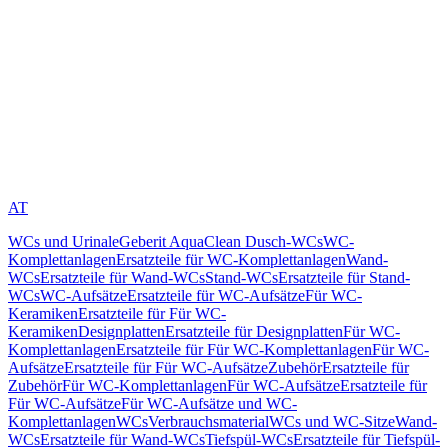
AT
WCs und Urinale
Geberit AquaClean Dusch-WCs
WC-
Komplettanlagen
Ersatzteile für WC-Komplettanlagen
Wand-
WCs
Ersatzteile für Wand-WCs
Stand-WCs
Ersatzteile für Stand-
WCs
WC-Aufsätze
Ersatzteile für WC-Aufsätze
Für WC-
Keramiken
Ersatzteile für Für WC-
Keramiken
Designplatten
Ersatzteile für Designplatten
Für WC-
Komplettanlagen
Ersatzteile für Für WC-Komplettanlagen
Für WC-
Aufsätze
Ersatzteile für Für WC-Aufsätze
Zubehör
Ersatzteile für
Zubehör
Für WC-Komplettanlagen
Für WC-Aufsätze
Ersatzteile für
Für WC-Aufsätze
Für WC-Aufsätze und WC-
Komplettanlagen
WCs
Verbrauchsmaterial
WCs und WC-Sitze
Wand-
WCs
Ersatzteile für Wand-WCs
Tiefspül-WCs
Ersatzteile für Tiefspül-