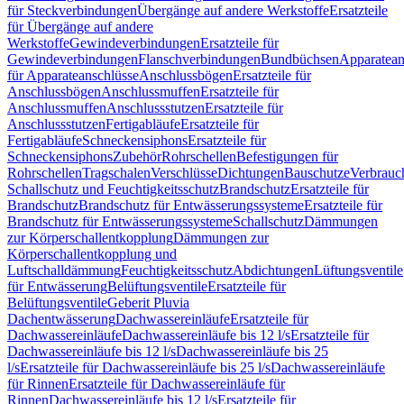
für Steckverbindungen
Übergänge auf andere Werkstoffe
Ersatzteile
für Übergänge auf andere
Werkstoffe
Gewindeverbindungen
Ersatzteile für
Gewindeverbindungen
Flanschverbindungen
Bundbüchsen
Apparatean
für Apparateanschlüsse
Anschlussbögen
Ersatzteile für
Anschlussbögen
Anschlussmuffen
Ersatzteile für
Anschlussmuffen
Anschlussstutzen
Ersatzteile für
Anschlussstutzen
Fertigabläufe
Ersatzteile für
Fertigabläufe
Schneckensiphons
Ersatzteile für
Schneckensiphons
Zubehör
Rohrschellen
Befestigungen für
Rohrschellen
Tragschalen
Verschlüsse
Dichtungen
Bauschutze
Verbrauc
Schallschutz und Feuchtigkeitsschutz
Brandschutz
Ersatzteile für
Brandschutz
Brandschutz für Entwässerungssysteme
Ersatzteile für
Brandschutz für Entwässerungssysteme
Schallschutz
Dämmungen
zur Körperschallentkopplung
Dämmungen zur
Körperschallentkopplung und
Luftschalldämmung
Feuchtigkeitsschutz
Abdichtungen
Lüftungsventile
für Entwässerung
Belüftungsventile
Ersatzteile für
Belüftungsventile
Geberit Pluvia
Dachentwässerung
Dachwassereinläufe
Ersatzteile für
Dachwassereinläufe
Dachwassereinläufe bis 12 l/s
Ersatzteile für
Dachwassereinläufe bis 12 l/s
Dachwassereinläufe bis 25
l/s
Ersatzteile für Dachwassereinläufe bis 25 l/s
Dachwassereinläufe
für Rinnen
Ersatzteile für Dachwassereinläufe für
Rinnen
Dachwassereinläufe bis 12 l/s
Ersatzteile für