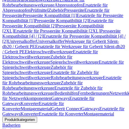
Rohrbearbeitungswerkzeuge
Abpressstopfen
Ersatzteile für
Abpressstopfen
Prüfmittel
Zubehör
Pressgeräte
Ersatzteile für
Pressgeräte
Pressgeräte Kompatibilität [1]
Ersatzteile für Pressgeräte
Kompatibilität [1]
Pressgeräte Kompatibilität [2]
Ersatzteile für
Pressgeräte Kompatibilität [2]
Pressgeräte Kompatibilität
[2XL]
Ersatzteile für Pressgeräte Kompatibilität [2XL]
Pressgeräte
Kompatibilität [4] / [2]
Ersatzteile für Pressgeräte Kompatibilität [4] /
[2]
Universalkoffer
Universalkoffer
Werkzeuge für Geberit Silent-
db20 / Geberit PE
Ersatzteile für Werkzeuge für Geberit Silent-db20
/ Geberit PE
Elektroschweißwerkzeuge
Ersatzteile für
Elektroschweißwerkzeuge
Zubehör für
Elektroschweißwerkzeuge
Spiegelschweißwerkzeuge
Ersatzteile für
Spiegelschweißwerkzeuge
Zubehör für
Spiegelschweißwerkzeuge
Ersatzteile für Zubehör für
Spiegelschweißwerkzeuge
Rohrbearbeitungswerkzeuge
Ersatzteile
für Rohrbearbeitungswerkzeuge
Zubehör für
Rohrbearbeitungswerkzeuge
Ersatzteile für Zubehör für
Rohrbearbeitungswerkzeuge
Bedienhilfen
Fernbedienungen
Netzwerk
für Netzwerkkomponenten
Gateways
Ersatzteile für
Gateways
Konverter
Ersatzteile für
Konverter
Montagematerial
Geberit Connect
Gateways
Ersatzteile für
Gateways
Konverter
Ersatzteile für Konverter
Montagematerial
Produktkategorien
Badserien