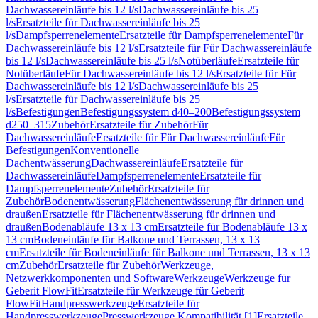
Dachwassereinläufe bis 12 l/s
Dachwassereinläufe bis 25
l/s
Ersatzteile für Dachwassereinläufe bis 25
l/s
Dampfsperrenelemente
Ersatzteile für Dampfsperrenelemente
Für
Dachwassereinläufe bis 12 l/s
Ersatzteile für Für Dachwassereinläufe
bis 12 l/s
Dachwassereinläufe bis 25 l/s
Notüberläufe
Ersatzteile für
Notüberläufe
Für Dachwassereinläufe bis 12 l/s
Ersatzteile für Für
Dachwassereinläufe bis 12 l/s
Dachwassereinläufe bis 25
l/s
Ersatzteile für Dachwassereinläufe bis 25
l/s
Befestigungen
Befestigungssystem d40–200
Befestigungssystem
d250–315
Zubehör
Ersatzteile für Zubehör
Für
Dachwassereinläufe
Ersatzteile für Für Dachwassereinläufe
Für
Befestigungen
Konventionelle
Dachentwässerung
Dachwassereinläufe
Ersatzteile für
Dachwassereinläufe
Dampfsperrenelemente
Ersatzteile für
Dampfsperrenelemente
Zubehör
Ersatzteile für
Zubehör
Bodenentwässerung
Flächenentwässerung für drinnen und
draußen
Ersatzteile für Flächenentwässerung für drinnen und
draußen
Bodenabläufe 13 x 13 cm
Ersatzteile für Bodenabläufe 13 x
13 cm
Bodeneinläufe für Balkone und Terrassen, 13 x 13
cm
Ersatzteile für Bodeneinläufe für Balkone und Terrassen, 13 x 13
cm
Zubehör
Ersatzteile für Zubehör
Werkzeuge,
Netzwerkkomponenten und Software
Werkzeuge
Werkzeuge für
Geberit FlowFit
Ersatzteile für Werkzeuge für Geberit
FlowFit
Handpresswerkzeuge
Ersatzteile für
Handpresswerkzeuge
Presswerkzeuge Kompatibilität [1]
Ersatzteile