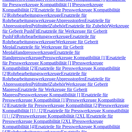
für Presswerkzeuge Kompatibilität [1]
Presswerkzeuge
Kompatibilität [2]
Ersatzteile für Presswerkzeuge Kompatibilität
[2]
Rohrbearbeitungswerkzeuge
Ersatzteile für
Rohrbearbeitungswerkzeuge
Abpressstopfen
Ersatzteile für
Abpressstopfen
Prüfmittel
Zubehör
Ersatzteile für Zubehör
Werkzeuge
für Geberit PushFit
Ersatzteile für Werkzeuge für Geberit
PushFit
Rohrbearbeitungswerkzeuge
Ersatzteile für
Rohrbearbeitungswerkzeuge
Werkzeuge für Geberit
Mepla
Ersatzteile für Werkzeuge für Geberit
Mepla
Handpresswerkzeuge
Ersatzteile für
Handpresswerkzeuge
Presswerkzeuge Kompatibilität [1]
Ersatzteile
für Presswerkzeuge Kompatibilität [1]
Presswerkzeuge
Kompatibilität [2]
Ersatzteile für Presswerkzeuge Kompatibilität
[2]
Rohrbearbeitungswerkzeuge
Ersatzteile für
Rohrbearbeitungswerkzeuge
Abpressstopfen
Ersatzteile für
Abpressstopfen
Prüfmittel
Zubehör
Werkzeuge für Geberit
Mapress
Ersatzteile für Werkzeuge für Geberit
Mapress
Presswerkzeuge Kompatibilität [1]
Ersatzteile für
Presswerkzeuge Kompatibilität [1]
Presswerkzeuge Kompatibilität
[2]
Ersatzteile für Presswerkzeuge Kompatibilität [2]
Presswerkzeuge
Kompatibilität [1] / [2]
Ersatzteile für Presswerkzeuge Kompatibilität
[1] / [2]
Presswerkzeuge Kompatibilität [2XL]
Ersatzteile für
Presswerkzeuge Kompatibilität [2XL]
Presswerkzeuge
Kompatibilität [4]
Ersatzteile für Presswerkzeuge Kompatibilität
[4]
Rohrbearbeitungswerkzeuge
Ersatzteile für