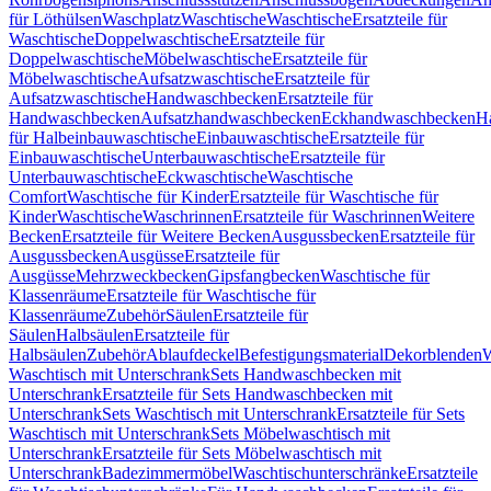
für Löthülsen
Waschplatz
Waschtische
Waschtische
Ersatzteile für
Waschtische
Doppelwaschtische
Ersatzteile für
Doppelwaschtische
Möbelwaschtische
Ersatzteile für
Möbelwaschtische
Aufsatzwaschtische
Ersatzteile für
Aufsatzwaschtische
Handwaschbecken
Ersatzteile für
Handwaschbecken
Aufsatzhandwaschbecken
Eckhandwaschbecken
H
für Halbeinbauwaschtische
Einbauwaschtische
Ersatzteile für
Einbauwaschtische
Unterbauwaschtische
Ersatzteile für
Unterbauwaschtische
Eckwaschtische
Waschtische
Comfort
Waschtische für Kinder
Ersatzteile für Waschtische für
Kinder
Waschtische
Waschrinnen
Ersatzteile für Waschrinnen
Weitere
Becken
Ersatzteile für Weitere Becken
Ausgussbecken
Ersatzteile für
Ausgussbecken
Ausgüsse
Ersatzteile für
Ausgüsse
Mehrzweckbecken
Gipsfangbecken
Waschtische für
Klassenräume
Ersatzteile für Waschtische für
Klassenräume
Zubehör
Säulen
Ersatzteile für
Säulen
Halbsäulen
Ersatzteile für
Halbsäulen
Zubehör
Ablaufdeckel
Befestigungsmaterial
Dekorblenden
W
Waschtisch mit Unterschrank
Sets Handwaschbecken mit
Unterschrank
Ersatzteile für Sets Handwaschbecken mit
Unterschrank
Sets Waschtisch mit Unterschrank
Ersatzteile für Sets
Waschtisch mit Unterschrank
Sets Möbelwaschtisch mit
Unterschrank
Ersatzteile für Sets Möbelwaschtisch mit
Unterschrank
Badezimmermöbel
Waschtischunterschränke
Ersatzteile