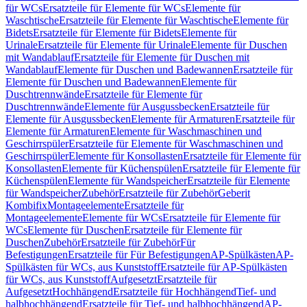
für WCs
Ersatzteile für Elemente für WCs
Elemente für
Waschtische
Ersatzteile für Elemente für Waschtische
Elemente für
Bidets
Ersatzteile für Elemente für Bidets
Elemente für
Urinale
Ersatzteile für Elemente für Urinale
Elemente für Duschen
mit Wandablauf
Ersatzteile für Elemente für Duschen mit
Wandablauf
Elemente für Duschen und Badewannen
Ersatzteile für
Elemente für Duschen und Badewannen
Elemente für
Duschtrennwände
Ersatzteile für Elemente für
Duschtrennwände
Elemente für Ausgussbecken
Ersatzteile für
Elemente für Ausgussbecken
Elemente für Armaturen
Ersatzteile für
Elemente für Armaturen
Elemente für Waschmaschinen und
Geschirrspüler
Ersatzteile für Elemente für Waschmaschinen und
Geschirrspüler
Elemente für Konsollasten
Ersatzteile für Elemente für
Konsollasten
Elemente für Küchenspülen
Ersatzteile für Elemente für
Küchenspülen
Elemente für Wandspeicher
Ersatzteile für Elemente
für Wandspeicher
Zubehör
Ersatzteile für Zubehör
Geberit
Kombifix
Montageelemente
Ersatzteile für
Montageelemente
Elemente für WCs
Ersatzteile für Elemente für
WCs
Elemente für Duschen
Ersatzteile für Elemente für
Duschen
Zubehör
Ersatzteile für Zubehör
Für
Befestigungen
Ersatzteile für Für Befestigungen
AP-Spülkästen
AP-
Spülkästen für WCs, aus Kunststoff
Ersatzteile für AP-Spülkästen
für WCs, aus Kunststoff
Aufgesetzt
Ersatzteile für
Aufgesetzt
Hochhängend
Ersatzteile für Hochhängend
Tief- und
halbhochhängend
Ersatzteile für Tief- und halbhochhängend
AP-