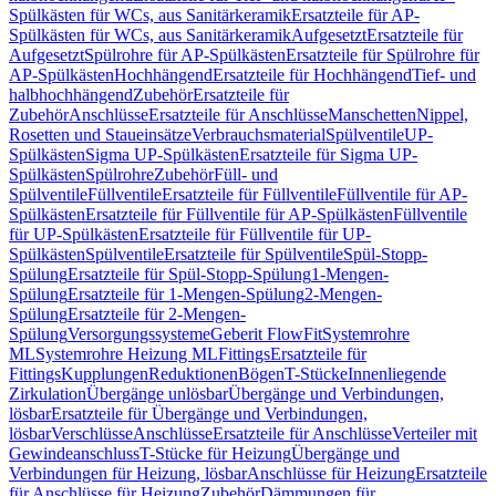
Spülkästen für WCs, aus Sanitärkeramik
Ersatzteile für AP-
Spülkästen für WCs, aus Sanitärkeramik
Aufgesetzt
Ersatzteile für
Aufgesetzt
Spülrohre für AP-Spülkästen
Ersatzteile für Spülrohre für
AP-Spülkästen
Hochhängend
Ersatzteile für Hochhängend
Tief- und
halbhochhängend
Zubehör
Ersatzteile für
Zubehör
Anschlüsse
Ersatzteile für Anschlüsse
Manschetten
Nippel,
Rosetten und Staueinsätze
Verbrauchsmaterial
Spülventile
UP-
Spülkästen
Sigma UP-Spülkästen
Ersatzteile für Sigma UP-
Spülkästen
Spülrohre
Zubehör
Füll- und
Spülventile
Füllventile
Ersatzteile für Füllventile
Füllventile für AP-
Spülkästen
Ersatzteile für Füllventile für AP-Spülkästen
Füllventile
für UP-Spülkästen
Ersatzteile für Füllventile für UP-
Spülkästen
Spülventile
Ersatzteile für Spülventile
Spül-Stopp-
Spülung
Ersatzteile für Spül-Stopp-Spülung
1-Mengen-
Spülung
Ersatzteile für 1-Mengen-Spülung
2-Mengen-
Spülung
Ersatzteile für 2-Mengen-
Spülung
Versorgungssysteme
Geberit FlowFit
Systemrohre
ML
Systemrohre Heizung ML
Fittings
Ersatzteile für
Fittings
Kupplungen
Reduktionen
Bögen
T-Stücke
Innenliegende
Zirkulation
Übergänge unlösbar
Übergänge und Verbindungen,
lösbar
Ersatzteile für Übergänge und Verbindungen,
lösbar
Verschlüsse
Anschlüsse
Ersatzteile für Anschlüsse
Verteiler mit
Gewindeanschluss
T-Stücke für Heizung
Übergänge und
Verbindungen für Heizung, lösbar
Anschlüsse für Heizung
Ersatzteile
für Anschlüsse für Heizung
Zubehör
Dämmungen für