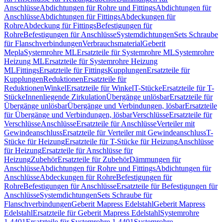
Anschlüsse
Abdichtungen für Rohre und Fittings
Abdichtungen für
Anschlüsse
Abdichtungen für Fittings
Abdeckungen für
Rohre
Abdeckung für Fittings
Befestigungen für
Rohre
Befestigungen für Anschlüsse
Systemdichtungen
Sets Schraube
für Flanschverbindungen
Verbrauchsmaterial
Geberit
Mepla
Systemrohre ML
Ersatzteile für Systemrohre ML
Systemrohre
Heizung ML
Ersatzteile für Systemrohre Heizung
ML
Fittings
Ersatzteile für Fittings
Kupplungen
Ersatzteile für
Kupplungen
Reduktionen
Ersatzteile für
Reduktionen
Winkel
Ersatzteile für Winkel
T-Stücke
Ersatzteile für T-
Stücke
Innenliegende Zirkulation
Übergänge unlösbar
Ersatzteile für
Übergänge unlösbar
Übergänge und Verbindungen, lösbar
Ersatzteile
für Übergänge und Verbindungen, lösbar
Verschlüsse
Ersatzteile für
Verschlüsse
Anschlüsse
Ersatzteile für Anschlüsse
Verteiler mit
Gewindeanschluss
Ersatzteile für Verteiler mit Gewindeanschluss
T-
Stücke für Heizung
Ersatzteile für T-Stücke für Heizung
Anschlüsse
für Heizung
Ersatzteile für Anschlüsse für
Heizung
Zubehör
Ersatzteile für Zubehör
Dämmungen für
Anschlüsse
Abdichtungen für Rohre und Fittings
Abdichtungen für
Anschlüsse
Abdeckungen für Rohre
Befestigungen für
Rohre
Befestigungen für Anschlüsse
Ersatzteile für Befestigungen für
Anschlüsse
Systemdichtungen
Sets Schraube für
Flanschverbindungen
Geberit Mapress Edelstahl
Geberit Mapress
Edelstahl
Ersatzteile für Geberit Mapress Edelstahl
Systemrohre
1.4401
Ersatzteile für Systemrohre 1.4401
Systemrohre