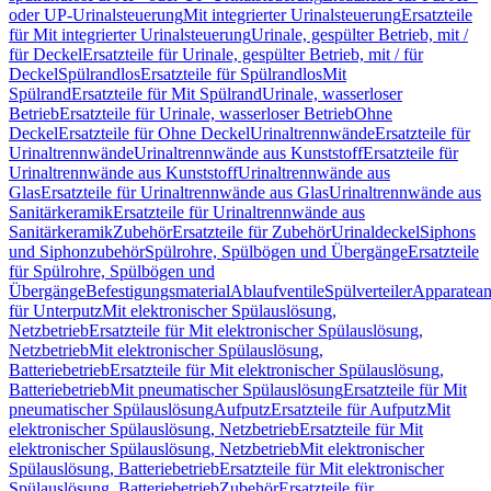
oder UP-Urinalsteuerung
Mit integrierter Urinalsteuerung
Ersatzteile
für Mit integrierter Urinalsteuerung
Urinale, gespülter Betrieb, mit /
für Deckel
Ersatzteile für Urinale, gespülter Betrieb, mit / für
Deckel
Spülrandlos
Ersatzteile für Spülrandlos
Mit
Spülrand
Ersatzteile für Mit Spülrand
Urinale, wasserloser
Betrieb
Ersatzteile für Urinale, wasserloser Betrieb
Ohne
Deckel
Ersatzteile für Ohne Deckel
Urinaltrennwände
Ersatzteile für
Urinaltrennwände
Urinaltrennwände aus Kunststoff
Ersatzteile für
Urinaltrennwände aus Kunststoff
Urinaltrennwände aus
Glas
Ersatzteile für Urinaltrennwände aus Glas
Urinaltrennwände aus
Sanitärkeramik
Ersatzteile für Urinaltrennwände aus
Sanitärkeramik
Zubehör
Ersatzteile für Zubehör
Urinaldeckel
Siphons
und Siphonzubehör
Spülrohre, Spülbögen und Übergänge
Ersatzteile
für Spülrohre, Spülbögen und
Übergänge
Befestigungsmaterial
Ablaufventile
Spülverteiler
Apparatean
für Unterputz
Mit elektronischer Spülauslösung,
Netzbetrieb
Ersatzteile für Mit elektronischer Spülauslösung,
Netzbetrieb
Mit elektronischer Spülauslösung,
Batteriebetrieb
Ersatzteile für Mit elektronischer Spülauslösung,
Batteriebetrieb
Mit pneumatischer Spülauslösung
Ersatzteile für Mit
pneumatischer Spülauslösung
Aufputz
Ersatzteile für Aufputz
Mit
elektronischer Spülauslösung, Netzbetrieb
Ersatzteile für Mit
elektronischer Spülauslösung, Netzbetrieb
Mit elektronischer
Spülauslösung, Batteriebetrieb
Ersatzteile für Mit elektronischer
Spülauslösung, Batteriebetrieb
Zubehör
Ersatzteile für