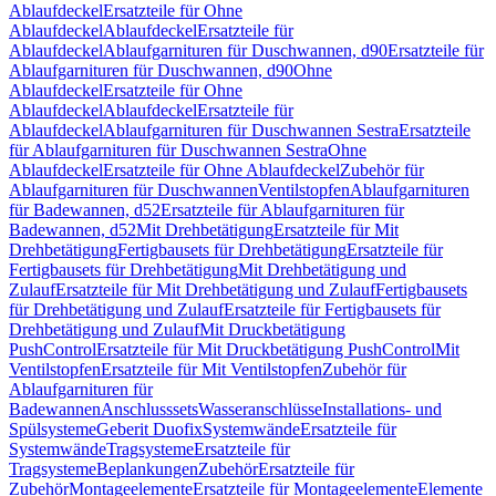
Ablaufdeckel
Ersatzteile für Ohne
Ablaufdeckel
Ablaufdeckel
Ersatzteile für
Ablaufdeckel
Ablaufgarnituren für Duschwannen, d90
Ersatzteile für
Ablaufgarnituren für Duschwannen, d90
Ohne
Ablaufdeckel
Ersatzteile für Ohne
Ablaufdeckel
Ablaufdeckel
Ersatzteile für
Ablaufdeckel
Ablaufgarnituren für Duschwannen Sestra
Ersatzteile
für Ablaufgarnituren für Duschwannen Sestra
Ohne
Ablaufdeckel
Ersatzteile für Ohne Ablaufdeckel
Zubehör für
Ablaufgarnituren für Duschwannen
Ventilstopfen
Ablaufgarnituren
für Badewannen, d52
Ersatzteile für Ablaufgarnituren für
Badewannen, d52
Mit Drehbetätigung
Ersatzteile für Mit
Drehbetätigung
Fertigbausets für Drehbetätigung
Ersatzteile für
Fertigbausets für Drehbetätigung
Mit Drehbetätigung und
Zulauf
Ersatzteile für Mit Drehbetätigung und Zulauf
Fertigbausets
für Drehbetätigung und Zulauf
Ersatzteile für Fertigbausets für
Drehbetätigung und Zulauf
Mit Druckbetätigung
PushControl
Ersatzteile für Mit Druckbetätigung PushControl
Mit
Ventilstopfen
Ersatzteile für Mit Ventilstopfen
Zubehör für
Ablaufgarnituren für
Badewannen
Anschlusssets
Wasseranschlüsse
Installations- und
Spülsysteme
Geberit Duofix
Systemwände
Ersatzteile für
Systemwände
Tragsysteme
Ersatzteile für
Tragsysteme
Beplankungen
Zubehör
Ersatzteile für
Zubehör
Montageelemente
Ersatzteile für Montageelemente
Elemente