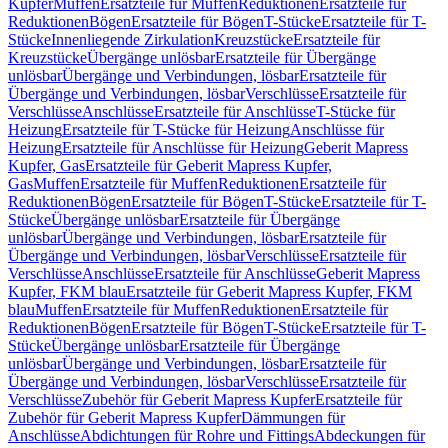
Kupfer
Muffen
Ersatzteile für Muffen
Reduktionen
Ersatzteile für
Reduktionen
Bögen
Ersatzteile für Bögen
T-Stücke
Ersatzteile für T-
Stücke
Innenliegende Zirkulation
Kreuzstücke
Ersatzteile für
Kreuzstücke
Übergänge unlösbar
Ersatzteile für Übergänge
unlösbar
Übergänge und Verbindungen, lösbar
Ersatzteile für
Übergänge und Verbindungen, lösbar
Verschlüsse
Ersatzteile für
Verschlüsse
Anschlüsse
Ersatzteile für Anschlüsse
T-Stücke für
Heizung
Ersatzteile für T-Stücke für Heizung
Anschlüsse für
Heizung
Ersatzteile für Anschlüsse für Heizung
Geberit Mapress
Kupfer, Gas
Ersatzteile für Geberit Mapress Kupfer,
Gas
Muffen
Ersatzteile für Muffen
Reduktionen
Ersatzteile für
Reduktionen
Bögen
Ersatzteile für Bögen
T-Stücke
Ersatzteile für T-
Stücke
Übergänge unlösbar
Ersatzteile für Übergänge
unlösbar
Übergänge und Verbindungen, lösbar
Ersatzteile für
Übergänge und Verbindungen, lösbar
Verschlüsse
Ersatzteile für
Verschlüsse
Anschlüsse
Ersatzteile für Anschlüsse
Geberit Mapress
Kupfer, FKM blau
Ersatzteile für Geberit Mapress Kupfer, FKM
blau
Muffen
Ersatzteile für Muffen
Reduktionen
Ersatzteile für
Reduktionen
Bögen
Ersatzteile für Bögen
T-Stücke
Ersatzteile für T-
Stücke
Übergänge unlösbar
Ersatzteile für Übergänge
unlösbar
Übergänge und Verbindungen, lösbar
Ersatzteile für
Übergänge und Verbindungen, lösbar
Verschlüsse
Ersatzteile für
Verschlüsse
Zubehör für Geberit Mapress Kupfer
Ersatzteile für
Zubehör für Geberit Mapress Kupfer
Dämmungen für
Anschlüsse
Abdichtungen für Rohre und Fittings
Abdeckungen für