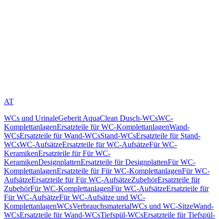
AT
WCs und Urinale
Geberit AquaClean Dusch-WCs
WC-
Komplettanlagen
Ersatzteile für WC-Komplettanlagen
Wand-
WCs
Ersatzteile für Wand-WCs
Stand-WCs
Ersatzteile für Stand-
WCs
WC-Aufsätze
Ersatzteile für WC-Aufsätze
Für WC-
Keramiken
Ersatzteile für Für WC-
Keramiken
Designplatten
Ersatzteile für Designplatten
Für WC-
Komplettanlagen
Ersatzteile für Für WC-Komplettanlagen
Für WC-
Aufsätze
Ersatzteile für Für WC-Aufsätze
Zubehör
Ersatzteile für
Zubehör
Für WC-Komplettanlagen
Für WC-Aufsätze
Ersatzteile für
Für WC-Aufsätze
Für WC-Aufsätze und WC-
Komplettanlagen
WCs
Verbrauchsmaterial
WCs und WC-Sitze
Wand-
WCs
Ersatzteile für Wand-WCs
Tiefspül-WCs
Ersatzteile für Tiefspül-