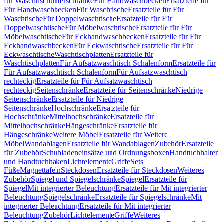
für Waschtischunterschränke
Für Handwaschbecken
Ersatzteile für
Für Handwaschbecken
Für Waschtische
Ersatzteile für Für
Waschtische
Für Doppelwaschtische
Ersatzteile für Für
Doppelwaschtische
Für Möbelwaschtische
Ersatzteile für Für
Möbelwaschtische
Für Eckhandwaschbecken
Ersatzteile für Für
Eckhandwaschbecken
Für Eckwaschtische
Ersatzteile für Für
Eckwaschtische
Waschtischplatten
Ersatzteile für
Waschtischplatten
Für Aufsatzwaschtisch Schalenform
Ersatzteile für
Für Aufsatzwaschtisch Schalenform
Für Aufsatzwaschtisch
rechteckig
Ersatzteile für Für Aufsatzwaschtisch
rechteckig
Seitenschränke
Ersatzteile für Seitenschränke
Niedrige
Seitenschränke
Ersatzteile für Niedrige
Seitenschränke
Hochschränke
Ersatzteile für
Hochschränke
Mittelhochschränke
Ersatzteile für
Mittelhochschränke
Hängeschränke
Ersatzteile für
Hängeschränke
Weitere Möbel
Ersatzteile für Weitere
Möbel
Wandablagen
Ersatzteile für Wandablagen
Zubehör
Ersatzteile
für Zubehör
Schubladeneinsätze und Ordnungsboxen
Handtuchhalter
und Handtuchhaken
Lichtelemente
Griffe
Sets
Füße
Magnettafeln
Steckdosen
Ersatzteile für Steckdosen
Weiteres
Zubehör
Spiegel und Spiegelschränke
Spiegel
Ersatzteile für
Spiegel
Mit integrierter Beleuchtung
Ersatzteile für Mit integrierter
Beleuchtung
Spiegelschränke
Ersatzteile für Spiegelschränke
Mit
integrierter Beleuchtung
Ersatzteile für Mit integrierter
Beleuchtung
Zubehör
Lichtelemente
Griffe
Weiteres