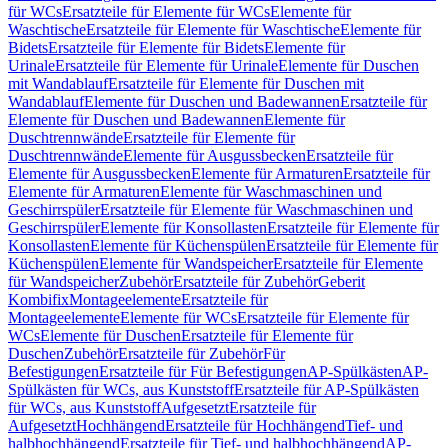
für WCs
Ersatzteile für Elemente für WCs
Elemente für
Waschtische
Ersatzteile für Elemente für Waschtische
Elemente für
Bidets
Ersatzteile für Elemente für Bidets
Elemente für
Urinale
Ersatzteile für Elemente für Urinale
Elemente für Duschen
mit Wandablauf
Ersatzteile für Elemente für Duschen mit
Wandablauf
Elemente für Duschen und Badewannen
Ersatzteile für
Elemente für Duschen und Badewannen
Elemente für
Duschtrennwände
Ersatzteile für Elemente für
Duschtrennwände
Elemente für Ausgussbecken
Ersatzteile für
Elemente für Ausgussbecken
Elemente für Armaturen
Ersatzteile für
Elemente für Armaturen
Elemente für Waschmaschinen und
Geschirrspüler
Ersatzteile für Elemente für Waschmaschinen und
Geschirrspüler
Elemente für Konsollasten
Ersatzteile für Elemente für
Konsollasten
Elemente für Küchenspülen
Ersatzteile für Elemente für
Küchenspülen
Elemente für Wandspeicher
Ersatzteile für Elemente
für Wandspeicher
Zubehör
Ersatzteile für Zubehör
Geberit
Kombifix
Montageelemente
Ersatzteile für
Montageelemente
Elemente für WCs
Ersatzteile für Elemente für
WCs
Elemente für Duschen
Ersatzteile für Elemente für
Duschen
Zubehör
Ersatzteile für Zubehör
Für
Befestigungen
Ersatzteile für Für Befestigungen
AP-Spülkästen
AP-
Spülkästen für WCs, aus Kunststoff
Ersatzteile für AP-Spülkästen
für WCs, aus Kunststoff
Aufgesetzt
Ersatzteile für
Aufgesetzt
Hochhängend
Ersatzteile für Hochhängend
Tief- und
halbhochhängend
Ersatzteile für Tief- und halbhochhängend
AP-