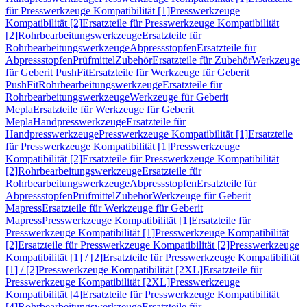
für Presswerkzeuge Kompatibilität [1]
Presswerkzeuge
Kompatibilität [2]
Ersatzteile für Presswerkzeuge Kompatibilität
[2]
Rohrbearbeitungswerkzeuge
Ersatzteile für
Rohrbearbeitungswerkzeuge
Abpressstopfen
Ersatzteile für
Abpressstopfen
Prüfmittel
Zubehör
Ersatzteile für Zubehör
Werkzeuge
für Geberit PushFit
Ersatzteile für Werkzeuge für Geberit
PushFit
Rohrbearbeitungswerkzeuge
Ersatzteile für
Rohrbearbeitungswerkzeuge
Werkzeuge für Geberit
Mepla
Ersatzteile für Werkzeuge für Geberit
Mepla
Handpresswerkzeuge
Ersatzteile für
Handpresswerkzeuge
Presswerkzeuge Kompatibilität [1]
Ersatzteile
für Presswerkzeuge Kompatibilität [1]
Presswerkzeuge
Kompatibilität [2]
Ersatzteile für Presswerkzeuge Kompatibilität
[2]
Rohrbearbeitungswerkzeuge
Ersatzteile für
Rohrbearbeitungswerkzeuge
Abpressstopfen
Ersatzteile für
Abpressstopfen
Prüfmittel
Zubehör
Werkzeuge für Geberit
Mapress
Ersatzteile für Werkzeuge für Geberit
Mapress
Presswerkzeuge Kompatibilität [1]
Ersatzteile für
Presswerkzeuge Kompatibilität [1]
Presswerkzeuge Kompatibilität
[2]
Ersatzteile für Presswerkzeuge Kompatibilität [2]
Presswerkzeuge
Kompatibilität [1] / [2]
Ersatzteile für Presswerkzeuge Kompatibilität
[1] / [2]
Presswerkzeuge Kompatibilität [2XL]
Ersatzteile für
Presswerkzeuge Kompatibilität [2XL]
Presswerkzeuge
Kompatibilität [4]
Ersatzteile für Presswerkzeuge Kompatibilität
[4]
Rohrbearbeitungswerkzeuge
Ersatzteile für