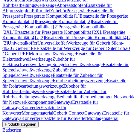
Rohrbearbeitungswerkzeuge
Abpressstopfen
Ersatzteile für
Abpressstopfen
Prüfmittel
Zubehör
Pressgeräte
Ersatzteile für
Pressgeräte
Pressgeräte Kompatibilität [1]
Ersatzteile für Pressgeräte
Kompatibilität [1]
Pressgeräte Kompatibilität [2]
Ersatzteile für
Pressgeräte Kompatibilität [2]
Pressgeräte Kompatibilität
[2XL]
Ersatzteile für Pressgeräte Kompatibilität [2XL]
Pressgeräte
Kompatibilität [4] / [2]
Ersatzteile für Pressgeräte Kompatibilität [4] /
[2]
Universalkoffer
Universalkoffer
Werkzeuge für Geberit Silent-
db20 / Geberit PE
Ersatzteile für Werkzeuge für Geberit Silent-db20
/ Geberit PE
Elektroschweißwerkzeuge
Ersatzteile für
Elektroschweißwerkzeuge
Zubehör für
Elektroschweißwerkzeuge
Spiegelschweißwerkzeuge
Ersatzteile für
Spiegelschweißwerkzeuge
Zubehör für
Spiegelschweißwerkzeuge
Ersatzteile für Zubehör für
Spiegelschweißwerkzeuge
Rohrbearbeitungswerkzeuge
Ersatzteile
für Rohrbearbeitungswerkzeuge
Zubehör für
Rohrbearbeitungswerkzeuge
Ersatzteile für Zubehör für
Rohrbearbeitungswerkzeuge
Bedienhilfen
Fernbedienungen
Netzwerk
für Netzwerkkomponenten
Gateways
Ersatzteile für
Gateways
Konverter
Ersatzteile für
Konverter
Montagematerial
Geberit Connect
Gateways
Ersatzteile für
Gateways
Konverter
Ersatzteile für Konverter
Montagematerial
Produktkategorien
Badserien