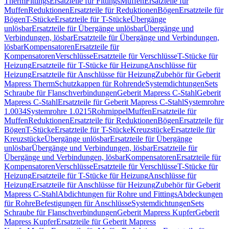
Therm
Fittings
Ersatzteile für Fittings
Muffen
Ersatzteile für
Muffen
Reduktionen
Ersatzteile für Reduktionen
Bögen
Ersatzteile für
Bögen
T-Stücke
Ersatzteile für T-Stücke
Übergänge
unlösbar
Ersatzteile für Übergänge unlösbar
Übergänge und
Verbindungen, lösbar
Ersatzteile für Übergänge und Verbindungen,
lösbar
Kompensatoren
Ersatzteile für
Kompensatoren
Verschlüsse
Ersatzteile für Verschlüsse
T-Stücke für
Heizung
Ersatzteile für T-Stücke für Heizung
Anschlüsse für
Heizung
Ersatzteile für Anschlüsse für Heizung
Zubehör für Geberit
Mapress Therm
Schutzkappen für Rohrende
Systemdichtungen
Sets
Schraube für Flanschverbindungen
Geberit Mapress C-Stahl
Geberit
Mapress C-Stahl
Ersatzteile für Geberit Mapress C-Stahl
Systemrohre
1.0034
Systemrohre 1.0215
Rohrnippel
Muffen
Ersatzteile für
Muffen
Reduktionen
Ersatzteile für Reduktionen
Bögen
Ersatzteile für
Bögen
T-Stücke
Ersatzteile für T-Stücke
Kreuzstücke
Ersatzteile für
Kreuzstücke
Übergänge unlösbar
Ersatzteile für Übergänge
unlösbar
Übergänge und Verbindungen, lösbar
Ersatzteile für
Übergänge und Verbindungen, lösbar
Kompensatoren
Ersatzteile für
Kompensatoren
Verschlüsse
Ersatzteile für Verschlüsse
T-Stücke für
Heizung
Ersatzteile für T-Stücke für Heizung
Anschlüsse für
Heizung
Ersatzteile für Anschlüsse für Heizung
Zubehör für Geberit
Mapress C-Stahl
Abdichtungen für Rohre und Fittings
Abdeckungen
für Rohre
Befestigungen für Anschlüsse
Systemdichtungen
Sets
Schraube für Flanschverbindungen
Geberit Mapress Kupfer
Geberit
Mapress Kupfer
Ersatzteile für Geberit Mapress