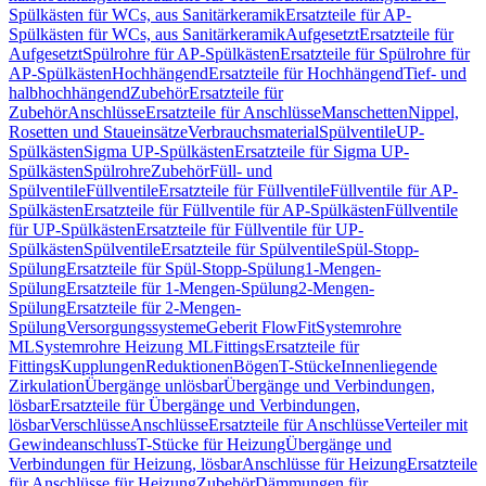
Spülkästen für WCs, aus Sanitärkeramik
Ersatzteile für AP-
Spülkästen für WCs, aus Sanitärkeramik
Aufgesetzt
Ersatzteile für
Aufgesetzt
Spülrohre für AP-Spülkästen
Ersatzteile für Spülrohre für
AP-Spülkästen
Hochhängend
Ersatzteile für Hochhängend
Tief- und
halbhochhängend
Zubehör
Ersatzteile für
Zubehör
Anschlüsse
Ersatzteile für Anschlüsse
Manschetten
Nippel,
Rosetten und Staueinsätze
Verbrauchsmaterial
Spülventile
UP-
Spülkästen
Sigma UP-Spülkästen
Ersatzteile für Sigma UP-
Spülkästen
Spülrohre
Zubehör
Füll- und
Spülventile
Füllventile
Ersatzteile für Füllventile
Füllventile für AP-
Spülkästen
Ersatzteile für Füllventile für AP-Spülkästen
Füllventile
für UP-Spülkästen
Ersatzteile für Füllventile für UP-
Spülkästen
Spülventile
Ersatzteile für Spülventile
Spül-Stopp-
Spülung
Ersatzteile für Spül-Stopp-Spülung
1-Mengen-
Spülung
Ersatzteile für 1-Mengen-Spülung
2-Mengen-
Spülung
Ersatzteile für 2-Mengen-
Spülung
Versorgungssysteme
Geberit FlowFit
Systemrohre
ML
Systemrohre Heizung ML
Fittings
Ersatzteile für
Fittings
Kupplungen
Reduktionen
Bögen
T-Stücke
Innenliegende
Zirkulation
Übergänge unlösbar
Übergänge und Verbindungen,
lösbar
Ersatzteile für Übergänge und Verbindungen,
lösbar
Verschlüsse
Anschlüsse
Ersatzteile für Anschlüsse
Verteiler mit
Gewindeanschluss
T-Stücke für Heizung
Übergänge und
Verbindungen für Heizung, lösbar
Anschlüsse für Heizung
Ersatzteile
für Anschlüsse für Heizung
Zubehör
Dämmungen für