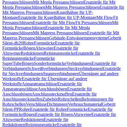
Pressanschlüssen
Mit Mepla Pressanschlüssen
Ersatzteile für Mit
Mepla Pressanschlüssen
Mit Mapress Pressanschlüssen
Ersatzteile für
Mit Mapress Pressanschlüssen
Kugelhähne für UP-
Montage
Ersatzteile für Kugelhähne für UP-Montage
Mit FlowFit
Pressanschlüssen
Ersatzteile für Mit FlowFit Pressanschlüssen
Mit
Mepla Pressanschlüssen
Ersatzteile für Mit Mepla
Pressanschlüssen
Mit Mapress Pressanschlüssen
Ersatzteile für Mit
Mapress Pressanschlüssen
Gebäude-Entwässerungssysteme
Geberit
Silent-db20
Rohre
Formstücke
Ersatzteile für
Formstücke
Bögen
Abzweige
Ersatzteile für
Abzweige
Reduktionen
Reinigungsstücke
Ersatzteile für
Reinigungsstücke
Formstücke
SuperTube
Bögen
Sonderformstücke
Verbindungen
Ersatzteile für
Verbindungen
Schweißverbindungen
Steckverbindungen
Ersatzteile
für Steckverbindungen
Spannverbindungen
Übergänge auf andere
Werkstoffe
Ersatzteile für Übergänge auf andere
Werkstoffe
Apparateanschlüsse
Ersatzteile für
Apparateanschlüsse
Anschlussbögen
Ersatzteile für
Anschlussbögen
Anschlusssteckmuffen
Ersatzteile für
Anschlusssteckmuffen
Zubehör
Rohrschellen
Befestigungen für
Rohrschellen
Verschlüsse
Dichtungen
Verbrauchsmaterial
Geberit
Silent-PP
Rohre
Ersatzteile für Rohre
Formstücke
Ersatzteile für
Formstücke
Bögen
Ersatzteile für Bögen
Abzweige
Ersatzteile für
Abzweige
Reduktionen
Ersatzteile für
Reduktionen
Reinigungsstücke
Ersatzteile für