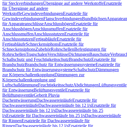
für Steckverbindungen
Übergänge auf andere Werkstoffe
Ersatzteile
für Übergänge auf andere
Werkstoffe
Gewindeverbindungen
Ersatzteile für
Gewindeverbindungen
Flanschverbindungen
Bundbüchsen
Apparatean
für Apparateanschlüsse
Anschlussbögen
Ersatzteile für
Anschlussbögen
Anschlussmuffen
Ersatzteile für
Anschlussmuffen
Anschlussstutzen
Ersatzteile für
Anschlussstutzen
Fertigabläufe
Ersatzteile für
Fertigabläufe
Schneckensiphons
Ersatzteile für
Schneckensiphons
Zubehör
Rohrschellen
Befestigungen für
Rohrschellen
Tragschalen
Verschlüsse
Dichtungen
Bauschutze
Verbrauc
Schallschutz und Feuchtigkeitsschutz
Brandschutz
Ersatzteile für
Brandschutz
Brandschutz für Entwässerungssysteme
Ersatzteile für
Brandschutz für Entwässerungssysteme
Schallschutz
Dämmungen
zur Körperschallentkopplung
Dämmungen zur
Körperschallentkopplung und
Luftschalldämmung
Feuchtigkeitsschutz
Abdichtungen
Lüftungsventile
für Entwässerung
Belüftungsventile
Ersatzteile für
Belüftungsventile
Geberit Pluvia
Dachentwässerung
Dachwassereinläufe
Ersatzteile für
Dachwassereinläufe
Dachwassereinläufe bis 12 l/s
Ersatzteile für
Dachwassereinläufe bis 12 l/s
Dachwassereinläufe bis 25
l/s
Ersatzteile für Dachwassereinläufe bis 25 l/s
Dachwassereinläufe
für Rinnen
Ersatzteile für Dachwassereinläufe für
Rinnen
Dachwassereinläufe bis 12 l/s
Ersatzteile für