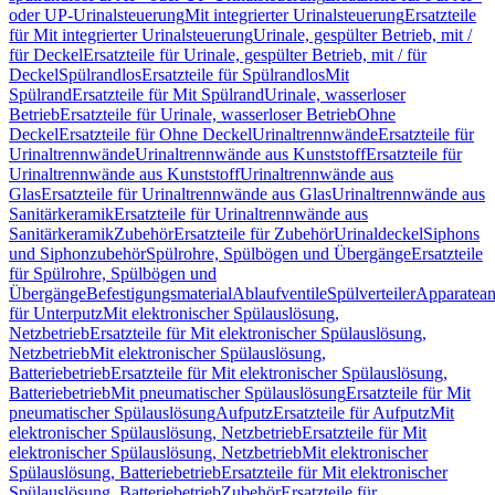
oder UP-Urinalsteuerung
Mit integrierter Urinalsteuerung
Ersatzteile
für Mit integrierter Urinalsteuerung
Urinale, gespülter Betrieb, mit /
für Deckel
Ersatzteile für Urinale, gespülter Betrieb, mit / für
Deckel
Spülrandlos
Ersatzteile für Spülrandlos
Mit
Spülrand
Ersatzteile für Mit Spülrand
Urinale, wasserloser
Betrieb
Ersatzteile für Urinale, wasserloser Betrieb
Ohne
Deckel
Ersatzteile für Ohne Deckel
Urinaltrennwände
Ersatzteile für
Urinaltrennwände
Urinaltrennwände aus Kunststoff
Ersatzteile für
Urinaltrennwände aus Kunststoff
Urinaltrennwände aus
Glas
Ersatzteile für Urinaltrennwände aus Glas
Urinaltrennwände aus
Sanitärkeramik
Ersatzteile für Urinaltrennwände aus
Sanitärkeramik
Zubehör
Ersatzteile für Zubehör
Urinaldeckel
Siphons
und Siphonzubehör
Spülrohre, Spülbögen und Übergänge
Ersatzteile
für Spülrohre, Spülbögen und
Übergänge
Befestigungsmaterial
Ablaufventile
Spülverteiler
Apparatean
für Unterputz
Mit elektronischer Spülauslösung,
Netzbetrieb
Ersatzteile für Mit elektronischer Spülauslösung,
Netzbetrieb
Mit elektronischer Spülauslösung,
Batteriebetrieb
Ersatzteile für Mit elektronischer Spülauslösung,
Batteriebetrieb
Mit pneumatischer Spülauslösung
Ersatzteile für Mit
pneumatischer Spülauslösung
Aufputz
Ersatzteile für Aufputz
Mit
elektronischer Spülauslösung, Netzbetrieb
Ersatzteile für Mit
elektronischer Spülauslösung, Netzbetrieb
Mit elektronischer
Spülauslösung, Batteriebetrieb
Ersatzteile für Mit elektronischer
Spülauslösung, Batteriebetrieb
Zubehör
Ersatzteile für