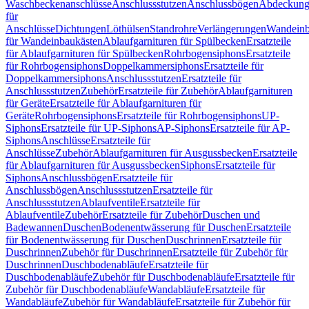
Waschbeckenanschlüsse
Anschlussstutzen
Anschlussbögen
Abdeckung
für
Anschlüsse
Dichtungen
Löthülsen
Standrohre
Verlängerungen
Wandeinb
für Wandeinbaukästen
Ablaufgarnituren für Spülbecken
Ersatzteile
für Ablaufgarnituren für Spülbecken
Rohrbogensiphons
Ersatzteile
für Rohrbogensiphons
Doppelkammersiphons
Ersatzteile für
Doppelkammersiphons
Anschlussstutzen
Ersatzteile für
Anschlussstutzen
Zubehör
Ersatzteile für Zubehör
Ablaufgarnituren
für Geräte
Ersatzteile für Ablaufgarnituren für
Geräte
Rohrbogensiphons
Ersatzteile für Rohrbogensiphons
UP-
Siphons
Ersatzteile für UP-Siphons
AP-Siphons
Ersatzteile für AP-
Siphons
Anschlüsse
Ersatzteile für
Anschlüsse
Zubehör
Ablaufgarnituren für Ausgussbecken
Ersatzteile
für Ablaufgarnituren für Ausgussbecken
Siphons
Ersatzteile für
Siphons
Anschlussbögen
Ersatzteile für
Anschlussbögen
Anschlussstutzen
Ersatzteile für
Anschlussstutzen
Ablaufventile
Ersatzteile für
Ablaufventile
Zubehör
Ersatzteile für Zubehör
Duschen und
Badewannen
Duschen
Bodenentwässerung für Duschen
Ersatzteile
für Bodenentwässerung für Duschen
Duschrinnen
Ersatzteile für
Duschrinnen
Zubehör für Duschrinnen
Ersatzteile für Zubehör für
Duschrinnen
Duschbodenabläufe
Ersatzteile für
Duschbodenabläufe
Zubehör für Duschbodenabläufe
Ersatzteile für
Zubehör für Duschbodenabläufe
Wandabläufe
Ersatzteile für
Wandabläufe
Zubehör für Wandabläufe
Ersatzteile für Zubehör für