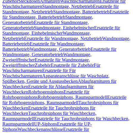
Zubehör
Steckdosen
Armaturen
Waschtischarmaturen
Ersatzteile für
Waschtischarmaturen
Standmontage, Netzbetrieb
Ersatzteile für
Standmontage, Netzbetrieb
Standmontage, Batteriebetrieb
Ersatzteile
für Standmontage, Batteriebetrieb
Standmontage,
Generatorbetrieb
Ersatzteile für Standmontage,
Generatorbetrieb
Standmontage, Einhebelmischer
Ersatzteile für
Standmontage, Einhebelmischer
Wandmontage,
Netzbetrieb
Ersatzteile für Wandmontage, Netzbetrieb
Wandmontage,
Batteriebetrieb
Ersatzteile für Wandmontage,
Batteriebetrieb
Wandmontage, Generatorbetrieb
Ersatzteile für
Wandmontage, Generatorbetrieb
Wandmontage,
Zweigriffmischer
Ersatzteile für Wandmontage,
Zweigriffmischer
Zubehör
Ersatzteile für Zubehör
Für
Waschtischarmaturen
Ersatzteile für Für
Waschtischarmaturen
Apparateanschlüsse für Waschplatz,
Spülbecken, Geräte und Ausgussbecken
Ablaufgarnituren für
Waschbecken
Ersatzteile für Ablaufgarnituren für
Waschbecken
Rohrbogensiphons
Ersatzteile für
Rohrbogensiphons
Rohrbogensiphons, Raumsparmodell
Ersatzteile
für Rohrbogensiphons, Raumsparmodell
Tauchrohrsiphons für
Waschbecken
Ersatzteile für Tauchrohrsiphons für
Waschbecken
Tauchrohrsiphons für Waschbecken,
Raumsparmodell
Ersatzteile für Tauchrohrsiphons für Waschbecken,
Raumsparmodell
UP-Siphons
Ersatzteile für UP-
Siphons
Waschbeckenanschlüsse
Ersatzteile für