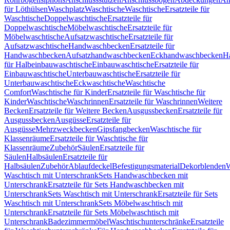
für Löthülsen
Waschplatz
Waschtische
Waschtische
Ersatzteile für
Waschtische
Doppelwaschtische
Ersatzteile für
Doppelwaschtische
Möbelwaschtische
Ersatzteile für
Möbelwaschtische
Aufsatzwaschtische
Ersatzteile für
Aufsatzwaschtische
Handwaschbecken
Ersatzteile für
Handwaschbecken
Aufsatzhandwaschbecken
Eckhandwaschbecken
H
für Halbeinbauwaschtische
Einbauwaschtische
Ersatzteile für
Einbauwaschtische
Unterbauwaschtische
Ersatzteile für
Unterbauwaschtische
Eckwaschtische
Waschtische
Comfort
Waschtische für Kinder
Ersatzteile für Waschtische für
Kinder
Waschtische
Waschrinnen
Ersatzteile für Waschrinnen
Weitere
Becken
Ersatzteile für Weitere Becken
Ausgussbecken
Ersatzteile für
Ausgussbecken
Ausgüsse
Ersatzteile für
Ausgüsse
Mehrzweckbecken
Gipsfangbecken
Waschtische für
Klassenräume
Ersatzteile für Waschtische für
Klassenräume
Zubehör
Säulen
Ersatzteile für
Säulen
Halbsäulen
Ersatzteile für
Halbsäulen
Zubehör
Ablaufdeckel
Befestigungsmaterial
Dekorblenden
W
Waschtisch mit Unterschrank
Sets Handwaschbecken mit
Unterschrank
Ersatzteile für Sets Handwaschbecken mit
Unterschrank
Sets Waschtisch mit Unterschrank
Ersatzteile für Sets
Waschtisch mit Unterschrank
Sets Möbelwaschtisch mit
Unterschrank
Ersatzteile für Sets Möbelwaschtisch mit
Unterschrank
Badezimmermöbel
Waschtischunterschränke
Ersatzteile