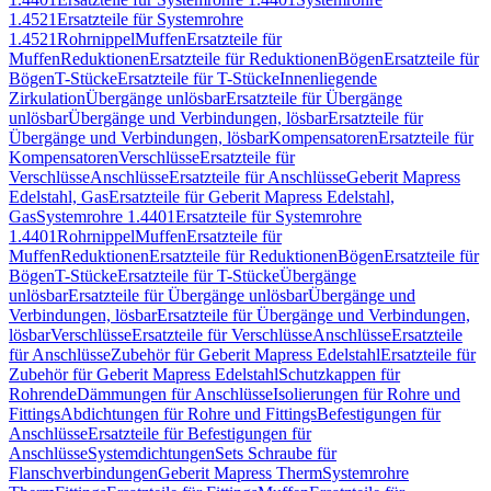
1.4521
Ersatzteile für Systemrohre
1.4521
Rohrnippel
Muffen
Ersatzteile für
Muffen
Reduktionen
Ersatzteile für Reduktionen
Bögen
Ersatzteile für
Bögen
T-Stücke
Ersatzteile für T-Stücke
Innenliegende
Zirkulation
Übergänge unlösbar
Ersatzteile für Übergänge
unlösbar
Übergänge und Verbindungen, lösbar
Ersatzteile für
Übergänge und Verbindungen, lösbar
Kompensatoren
Ersatzteile für
Kompensatoren
Verschlüsse
Ersatzteile für
Verschlüsse
Anschlüsse
Ersatzteile für Anschlüsse
Geberit Mapress
Edelstahl, Gas
Ersatzteile für Geberit Mapress Edelstahl,
Gas
Systemrohre 1.4401
Ersatzteile für Systemrohre
1.4401
Rohrnippel
Muffen
Ersatzteile für
Muffen
Reduktionen
Ersatzteile für Reduktionen
Bögen
Ersatzteile für
Bögen
T-Stücke
Ersatzteile für T-Stücke
Übergänge
unlösbar
Ersatzteile für Übergänge unlösbar
Übergänge und
Verbindungen, lösbar
Ersatzteile für Übergänge und Verbindungen,
lösbar
Verschlüsse
Ersatzteile für Verschlüsse
Anschlüsse
Ersatzteile
für Anschlüsse
Zubehör für Geberit Mapress Edelstahl
Ersatzteile für
Zubehör für Geberit Mapress Edelstahl
Schutzkappen für
Rohrende
Dämmungen für Anschlüsse
Isolierungen für Rohre und
Fittings
Abdichtungen für Rohre und Fittings
Befestigungen für
Anschlüsse
Ersatzteile für Befestigungen für
Anschlüsse
Systemdichtungen
Sets Schraube für
Flanschverbindungen
Geberit Mapress Therm
Systemrohre