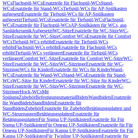
WCs
Flachspül-WCs
Ersatzteile für Flachspül-WCs
Stand-
WCs
Ersatzteile für Stand-WCs
Tiefspül-WCs für AP-Spülkasten
aufgesetzt
Ersatzteile für Tiefspül-WCs für AP-Spülkasten
aufgesetzt
Tiefspül-WCs
Ersatzteile für Tiefspül-WCs
Flachspül-
WCs
Ersatzteile für Flachspül-WCs
AP-Spülkästen für WCs, aus
Sanitärkeramik
Aufgesetzt
WC-Sitze
Ersatzteile für WC-Sitze
WC-
Sitze
Ersatzteile für WC-Sitze
Comfort WCs
Ersatzteile für Comfort
WCs
Tiefspül-WCs erhöht
Ersatzteile für Tiefspül-WCs
erhöht
Flachspül-WCs erhöht
Ersatzteile für Flachspül-WCs
erhöht
Tiefspül-WCs verlängert
Ersatzteile für Tiefspül-WCs
verlängert
Comfort WC-Sitze
Ersatzteile für Comfort WC-Sitze
WC-
Sitze
Ersatzteile für WC-Sitze
WC-Sitzringe
Ersatzteile für WC-
Sitzringe
WCs für Kinder
Ersatzteile für WCs für Kinder
Wand-
WCs
Ersatzteile für Wand-WCs
Stand-WCs
Ersatzteile für Stand-
WCs
WC-Sitze für Kinder
Ersatzteile für WC-Sitze für Kinder
WC-
Sitze
Ersatzteile für WC-Sitze
WC-Sitzringe
Ersatzteile für WC-
Sitzringe
Hock-WCs
Mit
Spülung
Zubehör
Befestigungsmaterial
Bidets
Wandbidets
Ersatzteile
für Wandbidets
Standbidets
Ersatzteile für
Standbidets
Zubehör
Ersatzteile für Zubehör
Betätigungsplatten und
WC-Steuerungen
Betätigungsplatten
Ersatzteile für
Betätigungsplatten
Für Sigma UP-Spülkästen
Ersatzteile für Für
Sigma UP-Spülkästen
Für Omega UP-Spülkästen
Ersatzteile für Für
Omega UP-Spülkästen
Für Kappa UP-Spülkästen
Ersatzteile für Für
Kappa UP-Spülkästen
Für Twinline UP-Spülkästen
Ersatzteile für