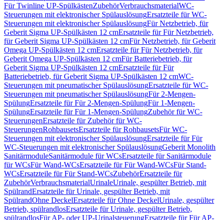
Für Twinline UP-Spülkästen
Zubehör
Verbrauchsmaterial
WC-
Steuerungen mit elektronischer Spülauslösung
Ersatzteile für WC-
Steuerungen mit elektronischer Spülauslösung
Für Netzbetrieb, für
Geberit Sigma UP-Spülkästen 12 cm
Ersatzteile für Für Netzbetrieb,
für Geberit Sigma UP-Spülkästen 12 cm
Für Netzbetrieb, für Geberit
Omega UP-Spülkästen 12 cm
Ersatzteile für Für Netzbetrieb, für
Geberit Omega UP-Spülkästen 12 cm
Für Batteriebetrieb, für
Geberit Sigma UP-Spülkästen 12 cm
Ersatzteile für Für
Batteriebetrieb, für Geberit Sigma UP-Spülkästen 12 cm
WC-
Steuerungen mit pneumatischer Spülauslösung
Ersatzteile für WC-
Steuerungen mit pneumatischer Spülauslösung
Für 2-Mengen-
Spülung
Ersatzteile für Für 2-Mengen-Spülung
Für 1-Mengen-
Spülung
Ersatzteile für Für 1-Mengen-Spülung
Zubehör für WC-
Steuerungen
Ersatzteile für Zubehör für WC-
Steuerungen
Rohbausets
Ersatzteile für Rohbausets
Für WC-
Steuerungen mit elektronischer Spülauslösung
Ersatzteile für Für
WC-Steuerungen mit elektronischer Spülauslösung
Geberit Monolith
Sanitärmodule
Sanitärmodule für WCs
Ersatzteile für Sanitärmodule
für WCs
Für Wand-WCs
Ersatzteile für Für Wand-WCs
Für Stand-
WCs
Ersatzteile für Für Stand-WCs
Zubehör
Ersatzteile für
Zubehör
Verbrauchsmaterial
Urinale
Urinale, gespülter Betrieb, mit
Spülrand
Ersatzteile für Urinale, gespülter Betrieb, mit
Spülrand
Ohne Deckel
Ersatzteile für Ohne Deckel
Urinale, gespülter
Betrieb, spülrandlos
Ersatzteile für Urinale, gespülter Betrieb,
spülrandlos
Für AP- oder UP-Urinalsteuerung
Ersatzteile für Für AP-