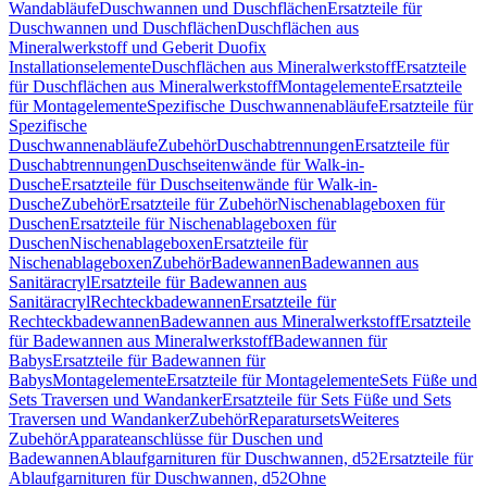
Wandabläufe
Duschwannen und Duschflächen
Ersatzteile für
Duschwannen und Duschflächen
Duschflächen aus
Mineralwerkstoff und Geberit Duofix
Installationselemente
Duschflächen aus Mineralwerkstoff
Ersatzteile
für Duschflächen aus Mineralwerkstoff
Montagelemente
Ersatzteile
für Montagelemente
Spezifische Duschwannenabläufe
Ersatzteile für
Spezifische
Duschwannenabläufe
Zubehör
Duschabtrennungen
Ersatzteile für
Duschabtrennungen
Duschseitenwände für Walk-in-
Dusche
Ersatzteile für Duschseitenwände für Walk-in-
Dusche
Zubehör
Ersatzteile für Zubehör
Nischenablageboxen für
Duschen
Ersatzteile für Nischenablageboxen für
Duschen
Nischenablageboxen
Ersatzteile für
Nischenablageboxen
Zubehör
Badewannen
Badewannen aus
Sanitäracryl
Ersatzteile für Badewannen aus
Sanitäracryl
Rechteckbadewannen
Ersatzteile für
Rechteckbadewannen
Badewannen aus Mineralwerkstoff
Ersatzteile
für Badewannen aus Mineralwerkstoff
Badewannen für
Babys
Ersatzteile für Badewannen für
Babys
Montagelemente
Ersatzteile für Montagelemente
Sets Füße und
Sets Traversen und Wandanker
Ersatzteile für Sets Füße und Sets
Traversen und Wandanker
Zubehör
Reparatursets
Weiteres
Zubehör
Apparateanschlüsse für Duschen und
Badewannen
Ablaufgarnituren für Duschwannen, d52
Ersatzteile für
Ablaufgarnituren für Duschwannen, d52
Ohne