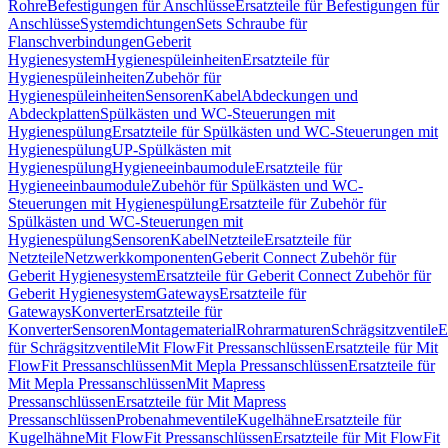
Rohre
Befestigungen für Anschlüsse
Ersatzteile für Befestigungen für
Anschlüsse
Systemdichtungen
Sets Schraube für
Flanschverbindungen
Geberit
Hygienesystem
Hygienespüleinheiten
Ersatzteile für
Hygienespüleinheiten
Zubehör für
Hygienespüleinheiten
Sensoren
Kabel
Abdeckungen und
Abdeckplatten
Spülkästen und WC-Steuerungen mit
Hygienespülung
Ersatzteile für Spülkästen und WC-Steuerungen mit
Hygienespülung
UP-Spülkästen mit
Hygienespülung
Hygieneeinbaumodule
Ersatzteile für
Hygieneeinbaumodule
Zubehör für Spülkästen und WC-
Steuerungen mit Hygienespülung
Ersatzteile für Zubehör für
Spülkästen und WC-Steuerungen mit
Hygienespülung
Sensoren
Kabel
Netzteile
Ersatzteile für
Netzteile
Netzwerkkomponenten
Geberit Connect Zubehör für
Geberit Hygienesystem
Ersatzteile für Geberit Connect Zubehör für
Geberit Hygienesystem
Gateways
Ersatzteile für
Gateways
Konverter
Ersatzteile für
Konverter
Sensoren
Montagematerial
Rohrarmaturen
Schrägsitzventile
E
für Schrägsitzventile
Mit FlowFit Pressanschlüssen
Ersatzteile für Mit
FlowFit Pressanschlüssen
Mit Mepla Pressanschlüssen
Ersatzteile für
Mit Mepla Pressanschlüssen
Mit Mapress
Pressanschlüssen
Ersatzteile für Mit Mapress
Pressanschlüssen
Probenahmeventile
Kugelhähne
Ersatzteile für
Kugelhähne
Mit FlowFit Pressanschlüssen
Ersatzteile für Mit FlowFit