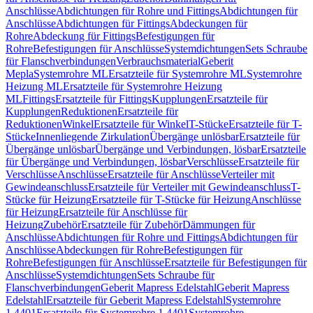
Anschlüsse
Abdichtungen für Rohre und Fittings
Abdichtungen für
Anschlüsse
Abdichtungen für Fittings
Abdeckungen für
Rohre
Abdeckung für Fittings
Befestigungen für
Rohre
Befestigungen für Anschlüsse
Systemdichtungen
Sets Schraube
für Flanschverbindungen
Verbrauchsmaterial
Geberit
Mepla
Systemrohre ML
Ersatzteile für Systemrohre ML
Systemrohre
Heizung ML
Ersatzteile für Systemrohre Heizung
ML
Fittings
Ersatzteile für Fittings
Kupplungen
Ersatzteile für
Kupplungen
Reduktionen
Ersatzteile für
Reduktionen
Winkel
Ersatzteile für Winkel
T-Stücke
Ersatzteile für T-
Stücke
Innenliegende Zirkulation
Übergänge unlösbar
Ersatzteile für
Übergänge unlösbar
Übergänge und Verbindungen, lösbar
Ersatzteile
für Übergänge und Verbindungen, lösbar
Verschlüsse
Ersatzteile für
Verschlüsse
Anschlüsse
Ersatzteile für Anschlüsse
Verteiler mit
Gewindeanschluss
Ersatzteile für Verteiler mit Gewindeanschluss
T-
Stücke für Heizung
Ersatzteile für T-Stücke für Heizung
Anschlüsse
für Heizung
Ersatzteile für Anschlüsse für
Heizung
Zubehör
Ersatzteile für Zubehör
Dämmungen für
Anschlüsse
Abdichtungen für Rohre und Fittings
Abdichtungen für
Anschlüsse
Abdeckungen für Rohre
Befestigungen für
Rohre
Befestigungen für Anschlüsse
Ersatzteile für Befestigungen für
Anschlüsse
Systemdichtungen
Sets Schraube für
Flanschverbindungen
Geberit Mapress Edelstahl
Geberit Mapress
Edelstahl
Ersatzteile für Geberit Mapress Edelstahl
Systemrohre
1.4401
Ersatzteile für Systemrohre 1.4401
Systemrohre