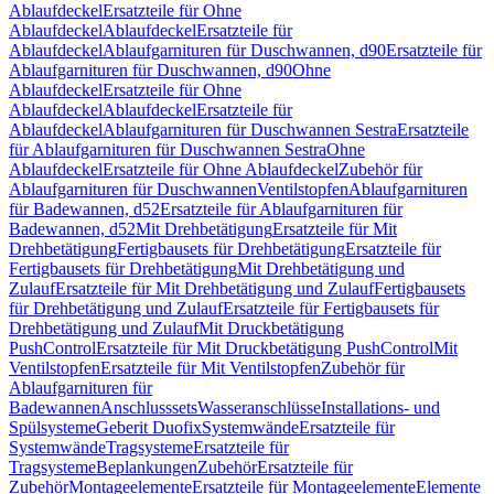
Ablaufdeckel
Ersatzteile für Ohne
Ablaufdeckel
Ablaufdeckel
Ersatzteile für
Ablaufdeckel
Ablaufgarnituren für Duschwannen, d90
Ersatzteile für
Ablaufgarnituren für Duschwannen, d90
Ohne
Ablaufdeckel
Ersatzteile für Ohne
Ablaufdeckel
Ablaufdeckel
Ersatzteile für
Ablaufdeckel
Ablaufgarnituren für Duschwannen Sestra
Ersatzteile
für Ablaufgarnituren für Duschwannen Sestra
Ohne
Ablaufdeckel
Ersatzteile für Ohne Ablaufdeckel
Zubehör für
Ablaufgarnituren für Duschwannen
Ventilstopfen
Ablaufgarnituren
für Badewannen, d52
Ersatzteile für Ablaufgarnituren für
Badewannen, d52
Mit Drehbetätigung
Ersatzteile für Mit
Drehbetätigung
Fertigbausets für Drehbetätigung
Ersatzteile für
Fertigbausets für Drehbetätigung
Mit Drehbetätigung und
Zulauf
Ersatzteile für Mit Drehbetätigung und Zulauf
Fertigbausets
für Drehbetätigung und Zulauf
Ersatzteile für Fertigbausets für
Drehbetätigung und Zulauf
Mit Druckbetätigung
PushControl
Ersatzteile für Mit Druckbetätigung PushControl
Mit
Ventilstopfen
Ersatzteile für Mit Ventilstopfen
Zubehör für
Ablaufgarnituren für
Badewannen
Anschlusssets
Wasseranschlüsse
Installations- und
Spülsysteme
Geberit Duofix
Systemwände
Ersatzteile für
Systemwände
Tragsysteme
Ersatzteile für
Tragsysteme
Beplankungen
Zubehör
Ersatzteile für
Zubehör
Montageelemente
Ersatzteile für Montageelemente
Elemente