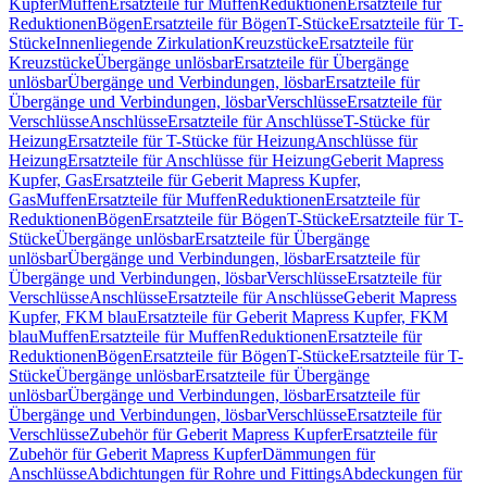
Kupfer
Muffen
Ersatzteile für Muffen
Reduktionen
Ersatzteile für
Reduktionen
Bögen
Ersatzteile für Bögen
T-Stücke
Ersatzteile für T-
Stücke
Innenliegende Zirkulation
Kreuzstücke
Ersatzteile für
Kreuzstücke
Übergänge unlösbar
Ersatzteile für Übergänge
unlösbar
Übergänge und Verbindungen, lösbar
Ersatzteile für
Übergänge und Verbindungen, lösbar
Verschlüsse
Ersatzteile für
Verschlüsse
Anschlüsse
Ersatzteile für Anschlüsse
T-Stücke für
Heizung
Ersatzteile für T-Stücke für Heizung
Anschlüsse für
Heizung
Ersatzteile für Anschlüsse für Heizung
Geberit Mapress
Kupfer, Gas
Ersatzteile für Geberit Mapress Kupfer,
Gas
Muffen
Ersatzteile für Muffen
Reduktionen
Ersatzteile für
Reduktionen
Bögen
Ersatzteile für Bögen
T-Stücke
Ersatzteile für T-
Stücke
Übergänge unlösbar
Ersatzteile für Übergänge
unlösbar
Übergänge und Verbindungen, lösbar
Ersatzteile für
Übergänge und Verbindungen, lösbar
Verschlüsse
Ersatzteile für
Verschlüsse
Anschlüsse
Ersatzteile für Anschlüsse
Geberit Mapress
Kupfer, FKM blau
Ersatzteile für Geberit Mapress Kupfer, FKM
blau
Muffen
Ersatzteile für Muffen
Reduktionen
Ersatzteile für
Reduktionen
Bögen
Ersatzteile für Bögen
T-Stücke
Ersatzteile für T-
Stücke
Übergänge unlösbar
Ersatzteile für Übergänge
unlösbar
Übergänge und Verbindungen, lösbar
Ersatzteile für
Übergänge und Verbindungen, lösbar
Verschlüsse
Ersatzteile für
Verschlüsse
Zubehör für Geberit Mapress Kupfer
Ersatzteile für
Zubehör für Geberit Mapress Kupfer
Dämmungen für
Anschlüsse
Abdichtungen für Rohre und Fittings
Abdeckungen für