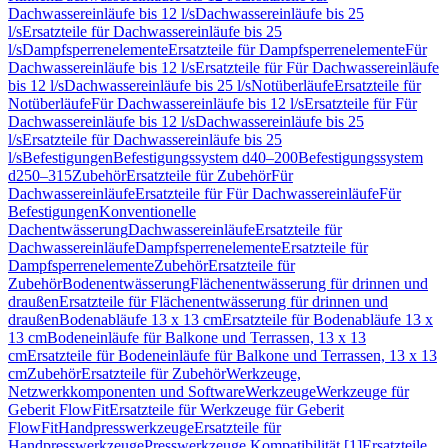
Dachwassereinläufe bis 12 l/s
Dachwassereinläufe bis 25
l/s
Ersatzteile für Dachwassereinläufe bis 25
l/s
Dampfsperrenelemente
Ersatzteile für Dampfsperrenelemente
Für
Dachwassereinläufe bis 12 l/s
Ersatzteile für Für Dachwassereinläufe
bis 12 l/s
Dachwassereinläufe bis 25 l/s
Notüberläufe
Ersatzteile für
Notüberläufe
Für Dachwassereinläufe bis 12 l/s
Ersatzteile für Für
Dachwassereinläufe bis 12 l/s
Dachwassereinläufe bis 25
l/s
Ersatzteile für Dachwassereinläufe bis 25
l/s
Befestigungen
Befestigungssystem d40–200
Befestigungssystem
d250–315
Zubehör
Ersatzteile für Zubehör
Für
Dachwassereinläufe
Ersatzteile für Für Dachwassereinläufe
Für
Befestigungen
Konventionelle
Dachentwässerung
Dachwassereinläufe
Ersatzteile für
Dachwassereinläufe
Dampfsperrenelemente
Ersatzteile für
Dampfsperrenelemente
Zubehör
Ersatzteile für
Zubehör
Bodenentwässerung
Flächenentwässerung für drinnen und
draußen
Ersatzteile für Flächenentwässerung für drinnen und
draußen
Bodenabläufe 13 x 13 cm
Ersatzteile für Bodenabläufe 13 x
13 cm
Bodeneinläufe für Balkone und Terrassen, 13 x 13
cm
Ersatzteile für Bodeneinläufe für Balkone und Terrassen, 13 x 13
cm
Zubehör
Ersatzteile für Zubehör
Werkzeuge,
Netzwerkkomponenten und Software
Werkzeuge
Werkzeuge für
Geberit FlowFit
Ersatzteile für Werkzeuge für Geberit
FlowFit
Handpresswerkzeuge
Ersatzteile für
Handpresswerkzeuge
Presswerkzeuge Kompatibilität [1]
Ersatzteile