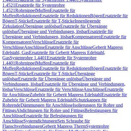
1.4521
Ersatzteile für Systemrohre
1.4521
Rohrnippel
Muffen
Ersatzteile für
Muffen
Reduktionen
Ersatzteile für Reduktionen
Bögen
Ersatzteile für
Bögen
T-Stücke
Ersatzteile für T-Stücke
Innenliegende
Zirkulation
Übergänge unlösbar
Ersatzteile für Übergänge
unlösbar
Übergänge und Verbindungen, lösbar
Ersatzteile für
Übergänge und Verbindungen, lösbar
Kompensatoren
Ersatzteile für
Kompensatoren
Verschlüsse
Ersatzteile für
Verschlüsse
Anschlüsse
Ersatzteile für Anschlüsse
Geberit Mapress
Edelstahl, Gas
Ersatzteile für Geberit Mapress Edelstahl,
Gas
Systemrohre 1.4401
Ersatzteile für Systemrohre
1.4401
Rohrnippel
Muffen
Ersatzteile für
Muffen
Reduktionen
Ersatzteile für Reduktionen
Bögen
Ersatzteile für
Bögen
T-Stücke
Ersatzteile für T-Stücke
Übergänge
unlösbar
Ersatzteile für Übergänge unlösbar
Übergänge und
Verbindungen, lösbar
Ersatzteile für Übergänge und Verbindungen,
lösbar
Verschlüsse
Ersatzteile für Verschlüsse
Anschlüsse
Ersatzteile
für Anschlüsse
Zubehör für Geberit Mapress Edelstahl
Ersatzteile für
Zubehör für Geberit Mapress Edelstahl
Schutzkappen für
Rohrende
Dämmungen für Anschlüsse
Isolierungen für Rohre und
Fittings
Abdichtungen für Rohre und Fittings
Befestigungen für
Anschlüsse
Ersatzteile für Befestigungen für
Anschlüsse
Systemdichtungen
Sets Schraube für
Flanschverbindungen
Geberit Mapress Therm
Systemrohre