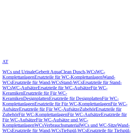
AT
WCs und Urinale
Geberit AquaClean Dusch-WCs
WC-
Komplettanlagen
Ersatzteile für WC-Komplettanlagen
Wand-
WCs
Ersatzteile für Wand-WCs
Stand-WCs
Ersatzteile für Stand-
WCs
WC-Aufsätze
Ersatzteile für WC-Aufsätze
Für WC-
Keramiken
Ersatzteile für Für WC-
Keramiken
Designplatten
Ersatzteile für Designplatten
Für WC-
Komplettanlagen
Ersatzteile für Für WC-Komplettanlagen
Für WC-
Aufsätze
Ersatzteile für Für WC-Aufsätze
Zubehör
Ersatzteile für
Zubehör
Für WC-Komplettanlagen
Für WC-Aufsätze
Ersatzteile für
Für WC-Aufsätze
Für WC-Aufsätze und WC-
Komplettanlagen
WCs
Verbrauchsmaterial
WCs und WC-Sitze
Wand-
WCs
Ersatzteile für Wand-WCs
Tiefspül-WCs
Ersatzteile für Tiefspül-