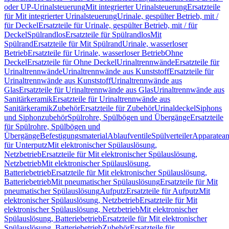
oder UP-Urinalsteuerung
Mit integrierter Urinalsteuerung
Ersatzteile
für Mit integrierter Urinalsteuerung
Urinale, gespülter Betrieb, mit /
für Deckel
Ersatzteile für Urinale, gespülter Betrieb, mit / für
Deckel
Spülrandlos
Ersatzteile für Spülrandlos
Mit
Spülrand
Ersatzteile für Mit Spülrand
Urinale, wasserloser
Betrieb
Ersatzteile für Urinale, wasserloser Betrieb
Ohne
Deckel
Ersatzteile für Ohne Deckel
Urinaltrennwände
Ersatzteile für
Urinaltrennwände
Urinaltrennwände aus Kunststoff
Ersatzteile für
Urinaltrennwände aus Kunststoff
Urinaltrennwände aus
Glas
Ersatzteile für Urinaltrennwände aus Glas
Urinaltrennwände aus
Sanitärkeramik
Ersatzteile für Urinaltrennwände aus
Sanitärkeramik
Zubehör
Ersatzteile für Zubehör
Urinaldeckel
Siphons
und Siphonzubehör
Spülrohre, Spülbögen und Übergänge
Ersatzteile
für Spülrohre, Spülbögen und
Übergänge
Befestigungsmaterial
Ablaufventile
Spülverteiler
Apparatean
für Unterputz
Mit elektronischer Spülauslösung,
Netzbetrieb
Ersatzteile für Mit elektronischer Spülauslösung,
Netzbetrieb
Mit elektronischer Spülauslösung,
Batteriebetrieb
Ersatzteile für Mit elektronischer Spülauslösung,
Batteriebetrieb
Mit pneumatischer Spülauslösung
Ersatzteile für Mit
pneumatischer Spülauslösung
Aufputz
Ersatzteile für Aufputz
Mit
elektronischer Spülauslösung, Netzbetrieb
Ersatzteile für Mit
elektronischer Spülauslösung, Netzbetrieb
Mit elektronischer
Spülauslösung, Batteriebetrieb
Ersatzteile für Mit elektronischer
Spülauslösung, Batteriebetrieb
Zubehör
Ersatzteile für