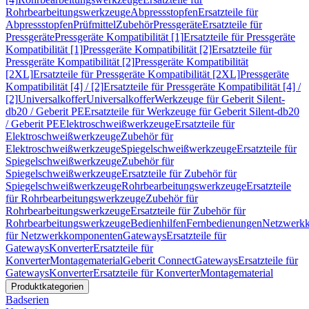
Rohrbearbeitungswerkzeuge
Abpressstopfen
Ersatzteile für
Abpressstopfen
Prüfmittel
Zubehör
Pressgeräte
Ersatzteile für
Pressgeräte
Pressgeräte Kompatibilität [1]
Ersatzteile für Pressgeräte
Kompatibilität [1]
Pressgeräte Kompatibilität [2]
Ersatzteile für
Pressgeräte Kompatibilität [2]
Pressgeräte Kompatibilität
[2XL]
Ersatzteile für Pressgeräte Kompatibilität [2XL]
Pressgeräte
Kompatibilität [4] / [2]
Ersatzteile für Pressgeräte Kompatibilität [4] /
[2]
Universalkoffer
Universalkoffer
Werkzeuge für Geberit Silent-
db20 / Geberit PE
Ersatzteile für Werkzeuge für Geberit Silent-db20
/ Geberit PE
Elektroschweißwerkzeuge
Ersatzteile für
Elektroschweißwerkzeuge
Zubehör für
Elektroschweißwerkzeuge
Spiegelschweißwerkzeuge
Ersatzteile für
Spiegelschweißwerkzeuge
Zubehör für
Spiegelschweißwerkzeuge
Ersatzteile für Zubehör für
Spiegelschweißwerkzeuge
Rohrbearbeitungswerkzeuge
Ersatzteile
für Rohrbearbeitungswerkzeuge
Zubehör für
Rohrbearbeitungswerkzeuge
Ersatzteile für Zubehör für
Rohrbearbeitungswerkzeuge
Bedienhilfen
Fernbedienungen
Netzwerk
für Netzwerkkomponenten
Gateways
Ersatzteile für
Gateways
Konverter
Ersatzteile für
Konverter
Montagematerial
Geberit Connect
Gateways
Ersatzteile für
Gateways
Konverter
Ersatzteile für Konverter
Montagematerial
Produktkategorien
Badserien