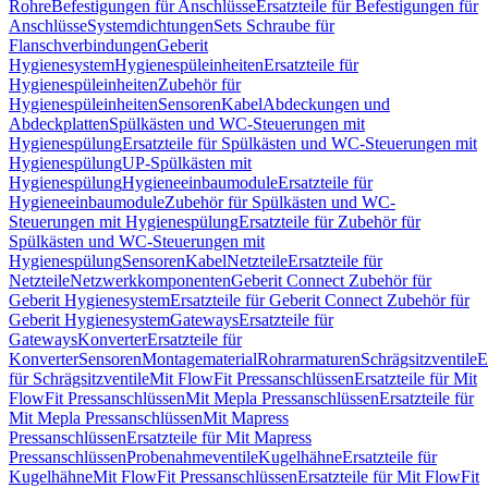
Rohre
Befestigungen für Anschlüsse
Ersatzteile für Befestigungen für
Anschlüsse
Systemdichtungen
Sets Schraube für
Flanschverbindungen
Geberit
Hygienesystem
Hygienespüleinheiten
Ersatzteile für
Hygienespüleinheiten
Zubehör für
Hygienespüleinheiten
Sensoren
Kabel
Abdeckungen und
Abdeckplatten
Spülkästen und WC-Steuerungen mit
Hygienespülung
Ersatzteile für Spülkästen und WC-Steuerungen mit
Hygienespülung
UP-Spülkästen mit
Hygienespülung
Hygieneeinbaumodule
Ersatzteile für
Hygieneeinbaumodule
Zubehör für Spülkästen und WC-
Steuerungen mit Hygienespülung
Ersatzteile für Zubehör für
Spülkästen und WC-Steuerungen mit
Hygienespülung
Sensoren
Kabel
Netzteile
Ersatzteile für
Netzteile
Netzwerkkomponenten
Geberit Connect Zubehör für
Geberit Hygienesystem
Ersatzteile für Geberit Connect Zubehör für
Geberit Hygienesystem
Gateways
Ersatzteile für
Gateways
Konverter
Ersatzteile für
Konverter
Sensoren
Montagematerial
Rohrarmaturen
Schrägsitzventile
E
für Schrägsitzventile
Mit FlowFit Pressanschlüssen
Ersatzteile für Mit
FlowFit Pressanschlüssen
Mit Mepla Pressanschlüssen
Ersatzteile für
Mit Mepla Pressanschlüssen
Mit Mapress
Pressanschlüssen
Ersatzteile für Mit Mapress
Pressanschlüssen
Probenahmeventile
Kugelhähne
Ersatzteile für
Kugelhähne
Mit FlowFit Pressanschlüssen
Ersatzteile für Mit FlowFit