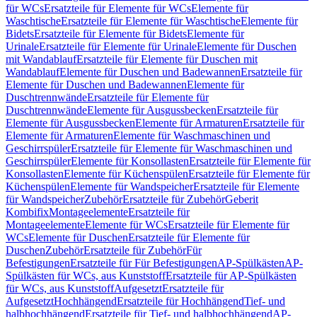
für WCs
Ersatzteile für Elemente für WCs
Elemente für
Waschtische
Ersatzteile für Elemente für Waschtische
Elemente für
Bidets
Ersatzteile für Elemente für Bidets
Elemente für
Urinale
Ersatzteile für Elemente für Urinale
Elemente für Duschen
mit Wandablauf
Ersatzteile für Elemente für Duschen mit
Wandablauf
Elemente für Duschen und Badewannen
Ersatzteile für
Elemente für Duschen und Badewannen
Elemente für
Duschtrennwände
Ersatzteile für Elemente für
Duschtrennwände
Elemente für Ausgussbecken
Ersatzteile für
Elemente für Ausgussbecken
Elemente für Armaturen
Ersatzteile für
Elemente für Armaturen
Elemente für Waschmaschinen und
Geschirrspüler
Ersatzteile für Elemente für Waschmaschinen und
Geschirrspüler
Elemente für Konsollasten
Ersatzteile für Elemente für
Konsollasten
Elemente für Küchenspülen
Ersatzteile für Elemente für
Küchenspülen
Elemente für Wandspeicher
Ersatzteile für Elemente
für Wandspeicher
Zubehör
Ersatzteile für Zubehör
Geberit
Kombifix
Montageelemente
Ersatzteile für
Montageelemente
Elemente für WCs
Ersatzteile für Elemente für
WCs
Elemente für Duschen
Ersatzteile für Elemente für
Duschen
Zubehör
Ersatzteile für Zubehör
Für
Befestigungen
Ersatzteile für Für Befestigungen
AP-Spülkästen
AP-
Spülkästen für WCs, aus Kunststoff
Ersatzteile für AP-Spülkästen
für WCs, aus Kunststoff
Aufgesetzt
Ersatzteile für
Aufgesetzt
Hochhängend
Ersatzteile für Hochhängend
Tief- und
halbhochhängend
Ersatzteile für Tief- und halbhochhängend
AP-