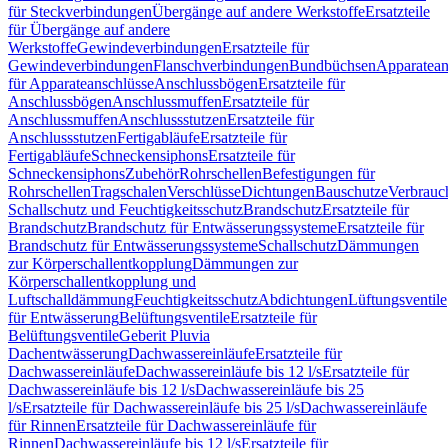
für Steckverbindungen
Übergänge auf andere Werkstoffe
Ersatzteile
für Übergänge auf andere
Werkstoffe
Gewindeverbindungen
Ersatzteile für
Gewindeverbindungen
Flanschverbindungen
Bundbüchsen
Apparatean
für Apparateanschlüsse
Anschlussbögen
Ersatzteile für
Anschlussbögen
Anschlussmuffen
Ersatzteile für
Anschlussmuffen
Anschlussstutzen
Ersatzteile für
Anschlussstutzen
Fertigabläufe
Ersatzteile für
Fertigabläufe
Schneckensiphons
Ersatzteile für
Schneckensiphons
Zubehör
Rohrschellen
Befestigungen für
Rohrschellen
Tragschalen
Verschlüsse
Dichtungen
Bauschutze
Verbrauc
Schallschutz und Feuchtigkeitsschutz
Brandschutz
Ersatzteile für
Brandschutz
Brandschutz für Entwässerungssysteme
Ersatzteile für
Brandschutz für Entwässerungssysteme
Schallschutz
Dämmungen
zur Körperschallentkopplung
Dämmungen zur
Körperschallentkopplung und
Luftschalldämmung
Feuchtigkeitsschutz
Abdichtungen
Lüftungsventile
für Entwässerung
Belüftungsventile
Ersatzteile für
Belüftungsventile
Geberit Pluvia
Dachentwässerung
Dachwassereinläufe
Ersatzteile für
Dachwassereinläufe
Dachwassereinläufe bis 12 l/s
Ersatzteile für
Dachwassereinläufe bis 12 l/s
Dachwassereinläufe bis 25
l/s
Ersatzteile für Dachwassereinläufe bis 25 l/s
Dachwassereinläufe
für Rinnen
Ersatzteile für Dachwassereinläufe für
Rinnen
Dachwassereinläufe bis 12 l/s
Ersatzteile für