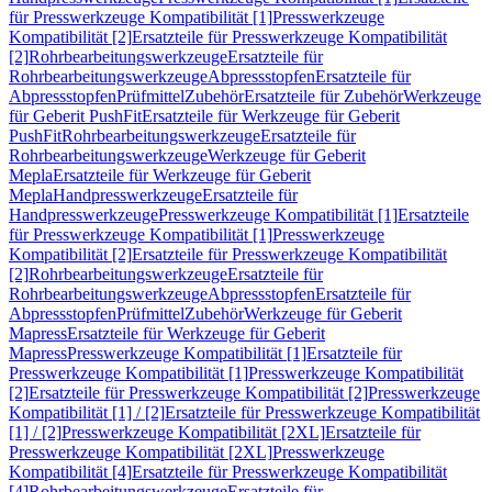
für Presswerkzeuge Kompatibilität [1]
Presswerkzeuge
Kompatibilität [2]
Ersatzteile für Presswerkzeuge Kompatibilität
[2]
Rohrbearbeitungswerkzeuge
Ersatzteile für
Rohrbearbeitungswerkzeuge
Abpressstopfen
Ersatzteile für
Abpressstopfen
Prüfmittel
Zubehör
Ersatzteile für Zubehör
Werkzeuge
für Geberit PushFit
Ersatzteile für Werkzeuge für Geberit
PushFit
Rohrbearbeitungswerkzeuge
Ersatzteile für
Rohrbearbeitungswerkzeuge
Werkzeuge für Geberit
Mepla
Ersatzteile für Werkzeuge für Geberit
Mepla
Handpresswerkzeuge
Ersatzteile für
Handpresswerkzeuge
Presswerkzeuge Kompatibilität [1]
Ersatzteile
für Presswerkzeuge Kompatibilität [1]
Presswerkzeuge
Kompatibilität [2]
Ersatzteile für Presswerkzeuge Kompatibilität
[2]
Rohrbearbeitungswerkzeuge
Ersatzteile für
Rohrbearbeitungswerkzeuge
Abpressstopfen
Ersatzteile für
Abpressstopfen
Prüfmittel
Zubehör
Werkzeuge für Geberit
Mapress
Ersatzteile für Werkzeuge für Geberit
Mapress
Presswerkzeuge Kompatibilität [1]
Ersatzteile für
Presswerkzeuge Kompatibilität [1]
Presswerkzeuge Kompatibilität
[2]
Ersatzteile für Presswerkzeuge Kompatibilität [2]
Presswerkzeuge
Kompatibilität [1] / [2]
Ersatzteile für Presswerkzeuge Kompatibilität
[1] / [2]
Presswerkzeuge Kompatibilität [2XL]
Ersatzteile für
Presswerkzeuge Kompatibilität [2XL]
Presswerkzeuge
Kompatibilität [4]
Ersatzteile für Presswerkzeuge Kompatibilität
[4]
Rohrbearbeitungswerkzeuge
Ersatzteile für