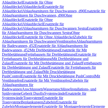
Ablaufdeckel
Ersatzteile für Ohne
Ablaufdeckel
Ablaufdeckel
Ersatzteile für
Ablaufdeckel
Ablaufgarnituren für Duschwannen, d90
Ersatzteile für
Ablaufgarnituren für Duschwannen, d90
Ohne
Ablaufdeckel
Ersatzteile für Ohne
Ablaufdeckel
Ablaufdeckel
Ersatzteile für
Ablaufdeckel
Ablaufgarnituren für Duschwannen Sestra
Ersatzteile
für Ablaufgarnituren für Duschwannen Sestra
Ohne
Ablaufdeckel
Ersatzteile für Ohne Ablaufdeckel
Zubehör für
Ablaufgarnituren für Duschwannen
Ventilstopfen
Ablaufgarnituren
für Badewannen, d52
Ersatzteile für Ablaufgarnituren für
Badewannen, d52
Mit Drehbetätigung
Ersatzteile für Mit
Drehbetätigung
Fertigbausets für Drehbetätigung
Ersatzteile für
Fertigbausets für Drehbetätigung
Mit Drehbetätigung und
Zulauf
Ersatzteile für Mit Drehbetätigung und Zulauf
Fertigbausets
für Drehbetätigung und Zulauf
Ersatzteile für Fertigbausets für
Drehbetätigung und Zulauf
Mit Druckbetätigung
PushControl
Ersatzteile für Mit Druckbetätigung PushControl
Mit
Ventilstopfen
Ersatzteile für Mit Ventilstopfen
Zubehör für
Ablaufgarnituren für
Badewannen
Anschlusssets
Wasseranschlüsse
Installations- und
Spülsysteme
Geberit Duofix
Systemwände
Ersatzteile für
Systemwände
Tragsysteme
Ersatzteile für
Tragsysteme
Beplankungen
Zubehör
Ersatzteile für
Zubehör
Montageelemente
Ersatzteile für Montageelemente
Elemente