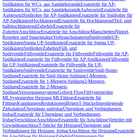
Spülkästen für WCs, aus Sanitärkeramik
Ersatzteile für AP-
Spülkästen für WCs, aus Sanitärkeramik
Aufgesetzt
Ersatzteile für
Aufgesetzt
Spülrohre für AP-Spülkästen
Ersatzteile für Spülrohre für
AP-Spülkästen
Hochhängend
Ersatzteile für Hochhängend
Tief- und
halbhochhängend
Zubehör
Ersatzteile für
Zubehör
Anschlüsse
Ersatzteile für Anschlüsse
Manschetten
Nippel,
Rosetten und Staueinsätze
Verbrauchsmaterial
Spülventile
UP-
Spülkästen
Sigma UP-Spülkästen
Ersatzteile für Sigma UP-
Spülkästen
Spülrohre
Zubehör
Füll- und
Spülventile
Füllventile
Ersatzteile für Füllventile
Füllventile für AP-
Spülkästen
Ersatzteile für Füllventile für AP-Spülkästen
Füllventile
für UP-Spülkästen
Ersatzteile für Füllventile für UP-
Spülkästen
Spülventile
Ersatzteile für Spülventile
Spül-Stopp-
Spülung
Ersatzteile für Spül-Stopp-Spülung
1-Mengen-
Spülung
Ersatzteile für 1-Mengen-Spülung
2-Mengen-
Spülung
Ersatzteile für 2-Mengen-
Spülung
Versorgungssysteme
Geberit FlowFit
Systemrohre
ML
Systemrohre Heizung ML
Fittings
Ersatzteile für
Fittings
Kupplungen
Reduktionen
Bögen
T-Stücke
Innenliegende
Zirkulation
Übergänge unlösbar
Übergänge und Verbindungen,
lösbar
Ersatzteile für Übergänge und Verbindungen,
lösbar
Verschlüsse
Anschlüsse
Ersatzteile für Anschlüsse
Verteiler mit
Gewindeanschluss
T-Stücke für Heizung
Übergänge und
Verbindungen für Heizung, lösbar
Anschlüsse für Heizung
Ersatzteile
für Anschlüsse für Heizung
Zubehör
Dämmungen für