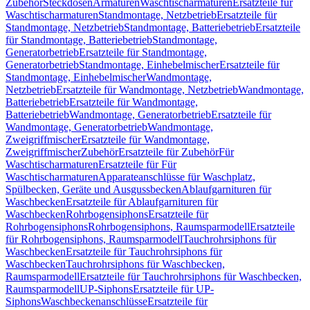
Zubehör
Steckdosen
Armaturen
Waschtischarmaturen
Ersatzteile für
Waschtischarmaturen
Standmontage, Netzbetrieb
Ersatzteile für
Standmontage, Netzbetrieb
Standmontage, Batteriebetrieb
Ersatzteile
für Standmontage, Batteriebetrieb
Standmontage,
Generatorbetrieb
Ersatzteile für Standmontage,
Generatorbetrieb
Standmontage, Einhebelmischer
Ersatzteile für
Standmontage, Einhebelmischer
Wandmontage,
Netzbetrieb
Ersatzteile für Wandmontage, Netzbetrieb
Wandmontage,
Batteriebetrieb
Ersatzteile für Wandmontage,
Batteriebetrieb
Wandmontage, Generatorbetrieb
Ersatzteile für
Wandmontage, Generatorbetrieb
Wandmontage,
Zweigriffmischer
Ersatzteile für Wandmontage,
Zweigriffmischer
Zubehör
Ersatzteile für Zubehör
Für
Waschtischarmaturen
Ersatzteile für Für
Waschtischarmaturen
Apparateanschlüsse für Waschplatz,
Spülbecken, Geräte und Ausgussbecken
Ablaufgarnituren für
Waschbecken
Ersatzteile für Ablaufgarnituren für
Waschbecken
Rohrbogensiphons
Ersatzteile für
Rohrbogensiphons
Rohrbogensiphons, Raumsparmodell
Ersatzteile
für Rohrbogensiphons, Raumsparmodell
Tauchrohrsiphons für
Waschbecken
Ersatzteile für Tauchrohrsiphons für
Waschbecken
Tauchrohrsiphons für Waschbecken,
Raumsparmodell
Ersatzteile für Tauchrohrsiphons für Waschbecken,
Raumsparmodell
UP-Siphons
Ersatzteile für UP-
Siphons
Waschbeckenanschlüsse
Ersatzteile für