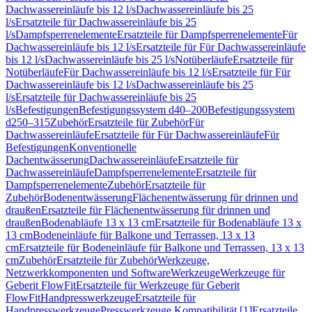
Dachwassereinläufe bis 12 l/s
Dachwassereinläufe bis 25
l/s
Ersatzteile für Dachwassereinläufe bis 25
l/s
Dampfsperrenelemente
Ersatzteile für Dampfsperrenelemente
Für
Dachwassereinläufe bis 12 l/s
Ersatzteile für Für Dachwassereinläufe
bis 12 l/s
Dachwassereinläufe bis 25 l/s
Notüberläufe
Ersatzteile für
Notüberläufe
Für Dachwassereinläufe bis 12 l/s
Ersatzteile für Für
Dachwassereinläufe bis 12 l/s
Dachwassereinläufe bis 25
l/s
Ersatzteile für Dachwassereinläufe bis 25
l/s
Befestigungen
Befestigungssystem d40–200
Befestigungssystem
d250–315
Zubehör
Ersatzteile für Zubehör
Für
Dachwassereinläufe
Ersatzteile für Für Dachwassereinläufe
Für
Befestigungen
Konventionelle
Dachentwässerung
Dachwassereinläufe
Ersatzteile für
Dachwassereinläufe
Dampfsperrenelemente
Ersatzteile für
Dampfsperrenelemente
Zubehör
Ersatzteile für
Zubehör
Bodenentwässerung
Flächenentwässerung für drinnen und
draußen
Ersatzteile für Flächenentwässerung für drinnen und
draußen
Bodenabläufe 13 x 13 cm
Ersatzteile für Bodenabläufe 13 x
13 cm
Bodeneinläufe für Balkone und Terrassen, 13 x 13
cm
Ersatzteile für Bodeneinläufe für Balkone und Terrassen, 13 x 13
cm
Zubehör
Ersatzteile für Zubehör
Werkzeuge,
Netzwerkkomponenten und Software
Werkzeuge
Werkzeuge für
Geberit FlowFit
Ersatzteile für Werkzeuge für Geberit
FlowFit
Handpresswerkzeuge
Ersatzteile für
Handpresswerkzeuge
Presswerkzeuge Kompatibilität [1]
Ersatzteile