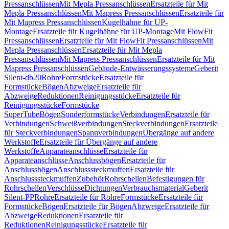
Pressanschlüssen
Mit Mepla Pressanschlüssen
Ersatzteile für Mit
Mepla Pressanschlüssen
Mit Mapress Pressanschlüssen
Ersatzteile für
Mit Mapress Pressanschlüssen
Kugelhähne für UP-
Montage
Ersatzteile für Kugelhähne für UP-Montage
Mit FlowFit
Pressanschlüssen
Ersatzteile für Mit FlowFit Pressanschlüssen
Mit
Mepla Pressanschlüssen
Ersatzteile für Mit Mepla
Pressanschlüssen
Mit Mapress Pressanschlüssen
Ersatzteile für Mit
Mapress Pressanschlüssen
Gebäude-Entwässerungssysteme
Geberit
Silent-db20
Rohre
Formstücke
Ersatzteile für
Formstücke
Bögen
Abzweige
Ersatzteile für
Abzweige
Reduktionen
Reinigungsstücke
Ersatzteile für
Reinigungsstücke
Formstücke
SuperTube
Bögen
Sonderformstücke
Verbindungen
Ersatzteile für
Verbindungen
Schweißverbindungen
Steckverbindungen
Ersatzteile
für Steckverbindungen
Spannverbindungen
Übergänge auf andere
Werkstoffe
Ersatzteile für Übergänge auf andere
Werkstoffe
Apparateanschlüsse
Ersatzteile für
Apparateanschlüsse
Anschlussbögen
Ersatzteile für
Anschlussbögen
Anschlusssteckmuffen
Ersatzteile für
Anschlusssteckmuffen
Zubehör
Rohrschellen
Befestigungen für
Rohrschellen
Verschlüsse
Dichtungen
Verbrauchsmaterial
Geberit
Silent-PP
Rohre
Ersatzteile für Rohre
Formstücke
Ersatzteile für
Formstücke
Bögen
Ersatzteile für Bögen
Abzweige
Ersatzteile für
Abzweige
Reduktionen
Ersatzteile für
Reduktionen
Reinigungsstücke
Ersatzteile für