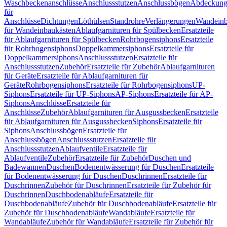
Waschbeckenanschlüsse
Anschlussstutzen
Anschlussbögen
Abdeckung
für
Anschlüsse
Dichtungen
Löthülsen
Standrohre
Verlängerungen
Wandeinb
für Wandeinbaukästen
Ablaufgarnituren für Spülbecken
Ersatzteile
für Ablaufgarnituren für Spülbecken
Rohrbogensiphons
Ersatzteile
für Rohrbogensiphons
Doppelkammersiphons
Ersatzteile für
Doppelkammersiphons
Anschlussstutzen
Ersatzteile für
Anschlussstutzen
Zubehör
Ersatzteile für Zubehör
Ablaufgarnituren
für Geräte
Ersatzteile für Ablaufgarnituren für
Geräte
Rohrbogensiphons
Ersatzteile für Rohrbogensiphons
UP-
Siphons
Ersatzteile für UP-Siphons
AP-Siphons
Ersatzteile für AP-
Siphons
Anschlüsse
Ersatzteile für
Anschlüsse
Zubehör
Ablaufgarnituren für Ausgussbecken
Ersatzteile
für Ablaufgarnituren für Ausgussbecken
Siphons
Ersatzteile für
Siphons
Anschlussbögen
Ersatzteile für
Anschlussbögen
Anschlussstutzen
Ersatzteile für
Anschlussstutzen
Ablaufventile
Ersatzteile für
Ablaufventile
Zubehör
Ersatzteile für Zubehör
Duschen und
Badewannen
Duschen
Bodenentwässerung für Duschen
Ersatzteile
für Bodenentwässerung für Duschen
Duschrinnen
Ersatzteile für
Duschrinnen
Zubehör für Duschrinnen
Ersatzteile für Zubehör für
Duschrinnen
Duschbodenabläufe
Ersatzteile für
Duschbodenabläufe
Zubehör für Duschbodenabläufe
Ersatzteile für
Zubehör für Duschbodenabläufe
Wandabläufe
Ersatzteile für
Wandabläufe
Zubehör für Wandabläufe
Ersatzteile für Zubehör für