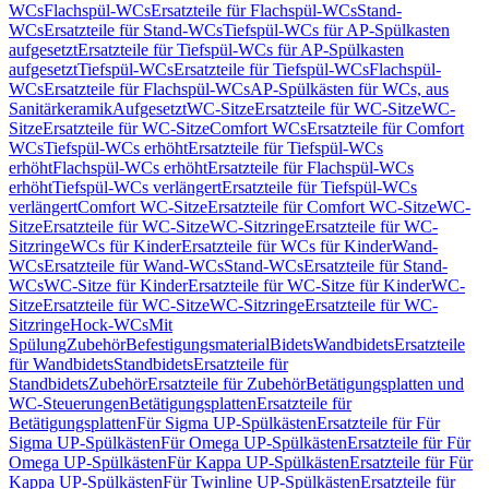
WCs
Flachspül-WCs
Ersatzteile für Flachspül-WCs
Stand-
WCs
Ersatzteile für Stand-WCs
Tiefspül-WCs für AP-Spülkasten
aufgesetzt
Ersatzteile für Tiefspül-WCs für AP-Spülkasten
aufgesetzt
Tiefspül-WCs
Ersatzteile für Tiefspül-WCs
Flachspül-
WCs
Ersatzteile für Flachspül-WCs
AP-Spülkästen für WCs, aus
Sanitärkeramik
Aufgesetzt
WC-Sitze
Ersatzteile für WC-Sitze
WC-
Sitze
Ersatzteile für WC-Sitze
Comfort WCs
Ersatzteile für Comfort
WCs
Tiefspül-WCs erhöht
Ersatzteile für Tiefspül-WCs
erhöht
Flachspül-WCs erhöht
Ersatzteile für Flachspül-WCs
erhöht
Tiefspül-WCs verlängert
Ersatzteile für Tiefspül-WCs
verlängert
Comfort WC-Sitze
Ersatzteile für Comfort WC-Sitze
WC-
Sitze
Ersatzteile für WC-Sitze
WC-Sitzringe
Ersatzteile für WC-
Sitzringe
WCs für Kinder
Ersatzteile für WCs für Kinder
Wand-
WCs
Ersatzteile für Wand-WCs
Stand-WCs
Ersatzteile für Stand-
WCs
WC-Sitze für Kinder
Ersatzteile für WC-Sitze für Kinder
WC-
Sitze
Ersatzteile für WC-Sitze
WC-Sitzringe
Ersatzteile für WC-
Sitzringe
Hock-WCs
Mit
Spülung
Zubehör
Befestigungsmaterial
Bidets
Wandbidets
Ersatzteile
für Wandbidets
Standbidets
Ersatzteile für
Standbidets
Zubehör
Ersatzteile für Zubehör
Betätigungsplatten und
WC-Steuerungen
Betätigungsplatten
Ersatzteile für
Betätigungsplatten
Für Sigma UP-Spülkästen
Ersatzteile für Für
Sigma UP-Spülkästen
Für Omega UP-Spülkästen
Ersatzteile für Für
Omega UP-Spülkästen
Für Kappa UP-Spülkästen
Ersatzteile für Für
Kappa UP-Spülkästen
Für Twinline UP-Spülkästen
Ersatzteile für