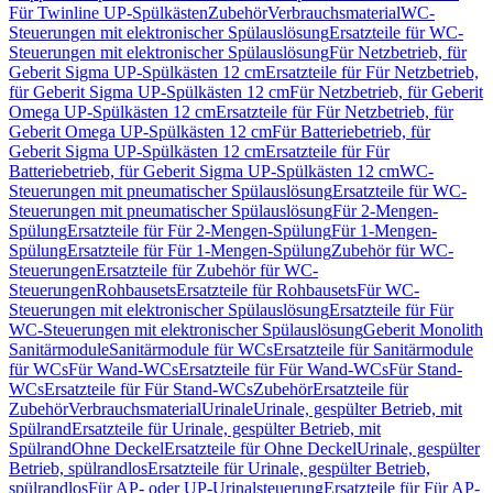
Für Twinline UP-Spülkästen
Zubehör
Verbrauchsmaterial
WC-
Steuerungen mit elektronischer Spülauslösung
Ersatzteile für WC-
Steuerungen mit elektronischer Spülauslösung
Für Netzbetrieb, für
Geberit Sigma UP-Spülkästen 12 cm
Ersatzteile für Für Netzbetrieb,
für Geberit Sigma UP-Spülkästen 12 cm
Für Netzbetrieb, für Geberit
Omega UP-Spülkästen 12 cm
Ersatzteile für Für Netzbetrieb, für
Geberit Omega UP-Spülkästen 12 cm
Für Batteriebetrieb, für
Geberit Sigma UP-Spülkästen 12 cm
Ersatzteile für Für
Batteriebetrieb, für Geberit Sigma UP-Spülkästen 12 cm
WC-
Steuerungen mit pneumatischer Spülauslösung
Ersatzteile für WC-
Steuerungen mit pneumatischer Spülauslösung
Für 2-Mengen-
Spülung
Ersatzteile für Für 2-Mengen-Spülung
Für 1-Mengen-
Spülung
Ersatzteile für Für 1-Mengen-Spülung
Zubehör für WC-
Steuerungen
Ersatzteile für Zubehör für WC-
Steuerungen
Rohbausets
Ersatzteile für Rohbausets
Für WC-
Steuerungen mit elektronischer Spülauslösung
Ersatzteile für Für
WC-Steuerungen mit elektronischer Spülauslösung
Geberit Monolith
Sanitärmodule
Sanitärmodule für WCs
Ersatzteile für Sanitärmodule
für WCs
Für Wand-WCs
Ersatzteile für Für Wand-WCs
Für Stand-
WCs
Ersatzteile für Für Stand-WCs
Zubehör
Ersatzteile für
Zubehör
Verbrauchsmaterial
Urinale
Urinale, gespülter Betrieb, mit
Spülrand
Ersatzteile für Urinale, gespülter Betrieb, mit
Spülrand
Ohne Deckel
Ersatzteile für Ohne Deckel
Urinale, gespülter
Betrieb, spülrandlos
Ersatzteile für Urinale, gespülter Betrieb,
spülrandlos
Für AP- oder UP-Urinalsteuerung
Ersatzteile für Für AP-