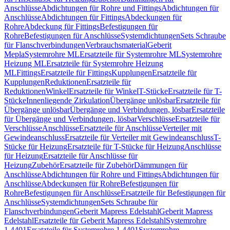
Anschlüsse
Abdichtungen für Rohre und Fittings
Abdichtungen für
Anschlüsse
Abdichtungen für Fittings
Abdeckungen für
Rohre
Abdeckung für Fittings
Befestigungen für
Rohre
Befestigungen für Anschlüsse
Systemdichtungen
Sets Schraube
für Flanschverbindungen
Verbrauchsmaterial
Geberit
Mepla
Systemrohre ML
Ersatzteile für Systemrohre ML
Systemrohre
Heizung ML
Ersatzteile für Systemrohre Heizung
ML
Fittings
Ersatzteile für Fittings
Kupplungen
Ersatzteile für
Kupplungen
Reduktionen
Ersatzteile für
Reduktionen
Winkel
Ersatzteile für Winkel
T-Stücke
Ersatzteile für T-
Stücke
Innenliegende Zirkulation
Übergänge unlösbar
Ersatzteile für
Übergänge unlösbar
Übergänge und Verbindungen, lösbar
Ersatzteile
für Übergänge und Verbindungen, lösbar
Verschlüsse
Ersatzteile für
Verschlüsse
Anschlüsse
Ersatzteile für Anschlüsse
Verteiler mit
Gewindeanschluss
Ersatzteile für Verteiler mit Gewindeanschluss
T-
Stücke für Heizung
Ersatzteile für T-Stücke für Heizung
Anschlüsse
für Heizung
Ersatzteile für Anschlüsse für
Heizung
Zubehör
Ersatzteile für Zubehör
Dämmungen für
Anschlüsse
Abdichtungen für Rohre und Fittings
Abdichtungen für
Anschlüsse
Abdeckungen für Rohre
Befestigungen für
Rohre
Befestigungen für Anschlüsse
Ersatzteile für Befestigungen für
Anschlüsse
Systemdichtungen
Sets Schraube für
Flanschverbindungen
Geberit Mapress Edelstahl
Geberit Mapress
Edelstahl
Ersatzteile für Geberit Mapress Edelstahl
Systemrohre
1.4401
Ersatzteile für Systemrohre 1.4401
Systemrohre