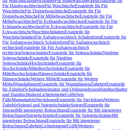
für Waschtischunterschränke
Für Handwaschbecken
Ersatzteile für
Für Handwaschbecken
Für Waschtische
Ersatzteile für Für
Waschtische
Für Doppelwaschtische
Ersatzteile für Für
Doppelwaschtische
Für Möbelwaschtische
Ersatzteile für Für
Möbelwaschtische
Für Eckhandwaschbecken
Ersatzteile für Für
Eckhandwaschbecken
Für Eckwaschtische
Ersatzteile für Für
Eckwaschtische
Waschtischplatten
Ersatzteile für
Waschtischplatten
Für Aufsatzwaschtisch Schalenform
Ersatzteile für
Für Aufsatzwaschtisch Schalenform
Für Aufsatzwaschtisch
rechteckig
Ersatzteile für Für Aufsatzwaschtisch
rechteckig
Seitenschränke
Ersatzteile für Seitenschränke
Niedrige
Seitenschränke
Ersatzteile für Niedrige
Seitenschränke
Hochschränke
Ersatzteile für
Hochschränke
Mittelhochschränke
Ersatzteile für
Mittelhochschränke
Hängeschränke
Ersatzteile für
Hängeschränke
Weitere Möbel
Ersatzteile für Weitere
Möbel
Wandablagen
Ersatzteile für Wandablagen
Zubehör
Ersatzteile
für Zubehör
Schubladeneinsätze und Ordnungsboxen
Handtuchhalter
und Handtuchhaken
Lichtelemente
Griffe
Sets
Füße
Magnettafeln
Steckdosen
Ersatzteile für Steckdosen
Weiteres
Zubehör
Spiegel und Spiegelschränke
Spiegel
Ersatzteile für
Spiegel
Mit integrierter Beleuchtung
Ersatzteile für Mit integrierter
Beleuchtung
Spiegelschränke
Ersatzteile für Spiegelschränke
Mit
integrierter Beleuchtung
Ersatzteile für Mit integrierter
Beleuchtung
Zubehör
Lichtelemente
Griffe
Weiteres