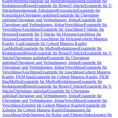
Kupfer
Muffen
Ersatzteile für Muffen
Reduktionen
Ersatzteile für
Reduktionen
Bögen
Ersatzteile für Bögen
T-Stücke
Ersatzteile für T-
Stücke
Innenliegende Zirkulation
Kreuzstücke
Ersatzteile für
Kreuzstücke
Übergänge unlösbar
Ersatzteile für Übergänge
unlösbar
Übergänge und Verbindungen, lösbar
Ersatzteile für
Übergänge und Verbindungen, lösbar
Verschlüsse
Ersatzteile für
Verschlüsse
Anschlüsse
Ersatzteile für Anschlüsse
T-Stücke für
Heizung
Ersatzteile für T-Stücke für Heizung
Anschlüsse für
Heizung
Ersatzteile für Anschlüsse für Heizung
Geberit Mapress
Kupfer, Gas
Ersatzteile für Geberit Mapress Kupfer,
Gas
Muffen
Ersatzteile für Muffen
Reduktionen
Ersatzteile für
Reduktionen
Bögen
Ersatzteile für Bögen
T-Stücke
Ersatzteile für T-
Stücke
Übergänge unlösbar
Ersatzteile für Übergänge
unlösbar
Übergänge und Verbindungen, lösbar
Ersatzteile für
Übergänge und Verbindungen, lösbar
Verschlüsse
Ersatzteile für
Verschlüsse
Anschlüsse
Ersatzteile für Anschlüsse
Geberit Mapress
Kupfer, FKM blau
Ersatzteile für Geberit Mapress Kupfer, FKM
blau
Muffen
Ersatzteile für Muffen
Reduktionen
Ersatzteile für
Reduktionen
Bögen
Ersatzteile für Bögen
T-Stücke
Ersatzteile für T-
Stücke
Übergänge unlösbar
Ersatzteile für Übergänge
unlösbar
Übergänge und Verbindungen, lösbar
Ersatzteile für
Übergänge und Verbindungen, lösbar
Verschlüsse
Ersatzteile für
Verschlüsse
Zubehör für Geberit Mapress Kupfer
Ersatzteile für
Zubehör für Geberit Mapress Kupfer
Dämmungen für
Anschlüsse
Abdichtungen für Rohre und Fittings
Abdeckungen für