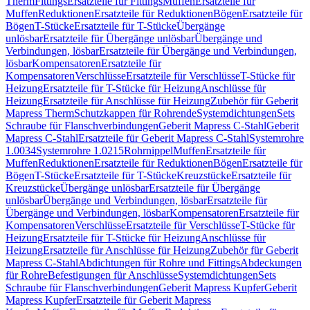
Therm
Fittings
Ersatzteile für Fittings
Muffen
Ersatzteile für
Muffen
Reduktionen
Ersatzteile für Reduktionen
Bögen
Ersatzteile für
Bögen
T-Stücke
Ersatzteile für T-Stücke
Übergänge
unlösbar
Ersatzteile für Übergänge unlösbar
Übergänge und
Verbindungen, lösbar
Ersatzteile für Übergänge und Verbindungen,
lösbar
Kompensatoren
Ersatzteile für
Kompensatoren
Verschlüsse
Ersatzteile für Verschlüsse
T-Stücke für
Heizung
Ersatzteile für T-Stücke für Heizung
Anschlüsse für
Heizung
Ersatzteile für Anschlüsse für Heizung
Zubehör für Geberit
Mapress Therm
Schutzkappen für Rohrende
Systemdichtungen
Sets
Schraube für Flanschverbindungen
Geberit Mapress C-Stahl
Geberit
Mapress C-Stahl
Ersatzteile für Geberit Mapress C-Stahl
Systemrohre
1.0034
Systemrohre 1.0215
Rohrnippel
Muffen
Ersatzteile für
Muffen
Reduktionen
Ersatzteile für Reduktionen
Bögen
Ersatzteile für
Bögen
T-Stücke
Ersatzteile für T-Stücke
Kreuzstücke
Ersatzteile für
Kreuzstücke
Übergänge unlösbar
Ersatzteile für Übergänge
unlösbar
Übergänge und Verbindungen, lösbar
Ersatzteile für
Übergänge und Verbindungen, lösbar
Kompensatoren
Ersatzteile für
Kompensatoren
Verschlüsse
Ersatzteile für Verschlüsse
T-Stücke für
Heizung
Ersatzteile für T-Stücke für Heizung
Anschlüsse für
Heizung
Ersatzteile für Anschlüsse für Heizung
Zubehör für Geberit
Mapress C-Stahl
Abdichtungen für Rohre und Fittings
Abdeckungen
für Rohre
Befestigungen für Anschlüsse
Systemdichtungen
Sets
Schraube für Flanschverbindungen
Geberit Mapress Kupfer
Geberit
Mapress Kupfer
Ersatzteile für Geberit Mapress