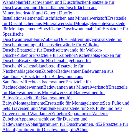
Wandabläufe
Duschwannen und Duschflächen
Ersatzteile für
Duschwannen und Duschflächen
Duschflächen aus
Mineralwerkstoff und Geberit Duofix
Installationselemente
Duschflächen aus Mineralwerkstoff
Ersatzteile
für Duschflächen aus Mineralwerkstoff
Montagelemente
Ersatzteile
für Montagelemente
Spezifische Duschwannenabläufe
Ersatzteile für
Spezifische
Duschwannenabläufe
Zubehör
Duschabtrennungen
Ersatzteile für
Duschabtrennungen
Duschseitenwände für Walk-in-
Dusche
Ersatzteile für Duschseitenwände für Walk-in-
Dusche
Zubehör
Ersatzteile für Zubehör
Nischenablageboxen für
Duschen
Ersatzteile für Nischenablageboxen für
Duschen
Nischenablageboxen
Ersatzteile für
Nischenablageboxen
Zubehör
Badewannen
Badewannen aus
Sanitäracryl
Ersatzteile für Badewannen aus
Sanitäracryl
Rechteckbadewannen
Ersatzteile für
Rechteckbadewannen
Badewannen aus Mineralwerkstoff
Ersatzteile
für Badewannen aus Mineralwerkstoff
Badewannen für
Babys
Ersatzteile für Badewannen für
Babys
Montagelemente
Ersatzteile für Montagelemente
Sets Füße und
Sets Traversen und Wandanker
Ersatzteile für Sets Füße und Sets
Traversen und Wandanker
Zubehör
Reparatursets
Weiteres
Zubehör
Apparateanschlüsse für Duschen und
Badewannen
Ablaufgarnituren für Duschwannen, d52
Ersatzteile für
Ablaufgarnituren für Duschwannen, d52
Ohne