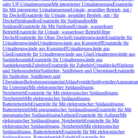
oder UP-Urinalsteuerung
Mit integrierter Urinalsteuerung
Ersatzteile
für Mit integrierter Urinalsteuerung
Urinale, gespülter Betrieb, mit /
für Deckel
Ersatzteile für Urinale, gespülter Betrieb, mit / für
Deckel
Spülrandlos
Ersatzteile für Spülrandlos
Mit
Spülrand
Ersatzteile für Mit Spülrand
Urinale, wasserloser
Betrieb
Ersatzteile für Urinale, wasserloser Betrieb
Ohne
Deckel
Ersatzteile für Ohne Deckel
Urinaltrennwände
Ersatzteile für
Urinaltrennwände
Urinaltrennwände aus Kunststoff
Ersatzteile für
Urinaltrennwände aus Kunststoff
Urinaltrennwände aus
Glas
Ersatzteile für Urinaltrennwände aus Glas
Urinaltrennwände aus
Sanitärkeramik
Ersatzteile für Urinaltrennwände aus
Sanitärkeramik
Zubehör
Ersatzteile für Zubehör
Urinaldeckel
Siphons
und Siphonzubehör
Spülrohre, Spülbögen und Übergänge
Ersatzteile
für Spülrohre, Spülbögen und
Übergänge
Befestigungsmaterial
Ablaufventile
Spülverteiler
Apparatean
für Unterputz
Mit elektronischer Spülauslösung,
Netzbetrieb
Ersatzteile für Mit elektronischer Spülauslösung,
Netzbetrieb
Mit elektronischer Spülauslösung,
Batteriebetrieb
Ersatzteile für Mit elektronischer Spülauslösung,
Batteriebetrieb
Mit pneumatischer Spülauslösung
Ersatzteile für Mit
pneumatischer Spülauslösung
Aufputz
Ersatzteile für Aufputz
Mit
elektronischer Spülauslösung, Netzbetrieb
Ersatzteile für Mit
elektronischer Spülauslösung, Netzbetrieb
Mit elektronischer
Spülauslösung, Batteriebetrieb
Ersatzteile für Mit elektronischer
Spülauslösung, Batteriebetrieb
Zubehör
Ersatzteile für