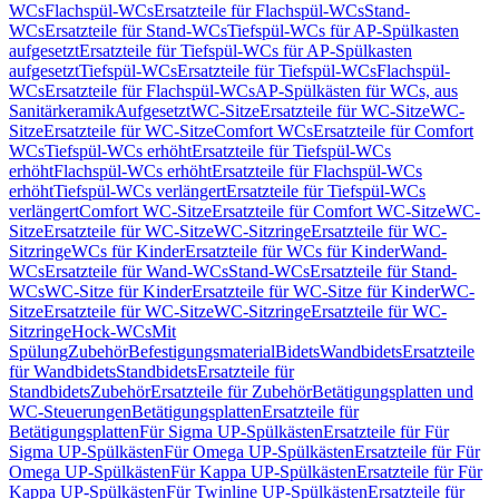
WCs
Flachspül-WCs
Ersatzteile für Flachspül-WCs
Stand-
WCs
Ersatzteile für Stand-WCs
Tiefspül-WCs für AP-Spülkasten
aufgesetzt
Ersatzteile für Tiefspül-WCs für AP-Spülkasten
aufgesetzt
Tiefspül-WCs
Ersatzteile für Tiefspül-WCs
Flachspül-
WCs
Ersatzteile für Flachspül-WCs
AP-Spülkästen für WCs, aus
Sanitärkeramik
Aufgesetzt
WC-Sitze
Ersatzteile für WC-Sitze
WC-
Sitze
Ersatzteile für WC-Sitze
Comfort WCs
Ersatzteile für Comfort
WCs
Tiefspül-WCs erhöht
Ersatzteile für Tiefspül-WCs
erhöht
Flachspül-WCs erhöht
Ersatzteile für Flachspül-WCs
erhöht
Tiefspül-WCs verlängert
Ersatzteile für Tiefspül-WCs
verlängert
Comfort WC-Sitze
Ersatzteile für Comfort WC-Sitze
WC-
Sitze
Ersatzteile für WC-Sitze
WC-Sitzringe
Ersatzteile für WC-
Sitzringe
WCs für Kinder
Ersatzteile für WCs für Kinder
Wand-
WCs
Ersatzteile für Wand-WCs
Stand-WCs
Ersatzteile für Stand-
WCs
WC-Sitze für Kinder
Ersatzteile für WC-Sitze für Kinder
WC-
Sitze
Ersatzteile für WC-Sitze
WC-Sitzringe
Ersatzteile für WC-
Sitzringe
Hock-WCs
Mit
Spülung
Zubehör
Befestigungsmaterial
Bidets
Wandbidets
Ersatzteile
für Wandbidets
Standbidets
Ersatzteile für
Standbidets
Zubehör
Ersatzteile für Zubehör
Betätigungsplatten und
WC-Steuerungen
Betätigungsplatten
Ersatzteile für
Betätigungsplatten
Für Sigma UP-Spülkästen
Ersatzteile für Für
Sigma UP-Spülkästen
Für Omega UP-Spülkästen
Ersatzteile für Für
Omega UP-Spülkästen
Für Kappa UP-Spülkästen
Ersatzteile für Für
Kappa UP-Spülkästen
Für Twinline UP-Spülkästen
Ersatzteile für