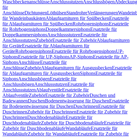
Waschbeckenanschlüsse
Anschlussstutzen
Anschlussbögen
Abdeckung
für
Anschlüsse
Dichtungen
Löthülsen
Standrohre
Verlängerungen
Wandeinb
für Wandeinbaukästen
Ablaufgarnituren für Spülbecken
Ersatzteile
für Ablaufgarnituren für Spülbecken
Rohrbogensiphons
Ersatzteile
für Rohrbogensiphons
Doppelkammersiphons
Ersatzteile für
Doppelkammersiphons
Anschlussstutzen
Ersatzteile für
Anschlussstutzen
Zubehör
Ersatzteile für Zubehör
Ablaufgarnituren
für Geräte
Ersatzteile für Ablaufgarnituren für
Geräte
Rohrbogensiphons
Ersatzteile für Rohrbogensiphons
UP-
Siphons
Ersatzteile für UP-Siphons
AP-Siphons
Ersatzteile für AP-
Siphons
Anschlüsse
Ersatzteile für
Anschlüsse
Zubehör
Ablaufgarnituren für Ausgussbecken
Ersatzteile
für Ablaufgarnituren für Ausgussbecken
Siphons
Ersatzteile für
Siphons
Anschlussbögen
Ersatzteile für
Anschlussbögen
Anschlussstutzen
Ersatzteile für
Anschlussstutzen
Ablaufventile
Ersatzteile für
Ablaufventile
Zubehör
Ersatzteile für Zubehör
Duschen und
Badewannen
Duschen
Bodenentwässerung für Duschen
Ersatzteile
für Bodenentwässerung für Duschen
Duschrinnen
Ersatzteile für
Duschrinnen
Zubehör für Duschrinnen
Ersatzteile für Zubehör für
Duschrinnen
Duschbodenabläufe
Ersatzteile für
Duschbodenabläufe
Zubehör für Duschbodenabläufe
Ersatzteile für
Zubehör für Duschbodenabläufe
Wandabläufe
Ersatzteile für
Wandabläufe
Zubehör für Wandabläufe
Ersatzteile für Zubehör für