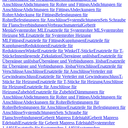
Anschlüsse
Abdichtungen für Rohre und Fittings
Abdichtungen für
Anschlüsse
Abdichtungen für Fittings
Abdeckungen für
Rohre
Abdeckung für Fittings
Befestigungen für
Rohre
Befestigungen für Anschlüsse
Systemdichtungen
Sets Schraube
für Flanschverbindungen
Verbrauchsmaterial
Geberit
Mepla
Systemrohre ML
Ersatzteile für Systemrohre ML
Systemrohre
Heizung ML
Ersatzteile für Systemrohre Heizung
ML
Fittings
Ersatzteile für Fittings
Kupplungen
Ersatzteile für
Kupplungen
Reduktionen
Ersatzteile für
Reduktionen
Winkel
Ersatzteile für Winkel
T-Stücke
Ersatzteile für T-
Stücke
Innenliegende Zirkulation
Übergänge unlösbar
Ersatzteile für
Übergänge unlösbar
Übergänge und Verbindungen, lösbar
Ersatzteile
für Übergänge und Verbindungen, lösbar
Verschlüsse
Ersatzteile für
Verschlüsse
Anschlüsse
Ersatzteile für Anschlüsse
Verteiler mit
Gewindeanschluss
Ersatzteile für Verteiler mit Gewindeanschluss
T-
Stücke für Heizung
Ersatzteile für T-Stücke für Heizung
Anschlüsse
für Heizung
Ersatzteile für Anschlüsse für
Heizung
Zubehör
Ersatzteile für Zubehör
Dämmungen für
Anschlüsse
Abdichtungen für Rohre und Fittings
Abdichtungen für
Anschlüsse
Abdeckungen für Rohre
Befestigungen für
Rohre
Befestigungen für Anschlüsse
Ersatzteile für Befestigungen für
Anschlüsse
Systemdichtungen
Sets Schraube für
Flanschverbindungen
Geberit Mapress Edelstahl
Geberit Mapress
Edelstahl
Ersatzteile für Geberit Mapress Edelstahl
Systemrohre
1.4401
Ersatzteile für Systemrohre 1.4401
Systemrohre