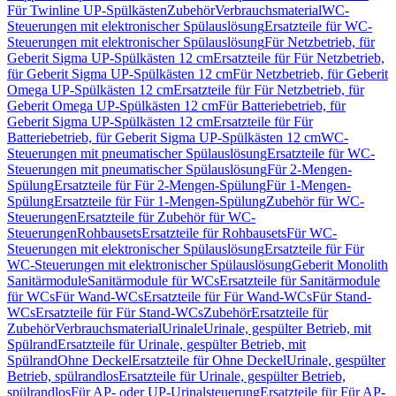
Für Twinline UP-Spülkästen
Zubehör
Verbrauchsmaterial
WC-
Steuerungen mit elektronischer Spülauslösung
Ersatzteile für WC-
Steuerungen mit elektronischer Spülauslösung
Für Netzbetrieb, für
Geberit Sigma UP-Spülkästen 12 cm
Ersatzteile für Für Netzbetrieb,
für Geberit Sigma UP-Spülkästen 12 cm
Für Netzbetrieb, für Geberit
Omega UP-Spülkästen 12 cm
Ersatzteile für Für Netzbetrieb, für
Geberit Omega UP-Spülkästen 12 cm
Für Batteriebetrieb, für
Geberit Sigma UP-Spülkästen 12 cm
Ersatzteile für Für
Batteriebetrieb, für Geberit Sigma UP-Spülkästen 12 cm
WC-
Steuerungen mit pneumatischer Spülauslösung
Ersatzteile für WC-
Steuerungen mit pneumatischer Spülauslösung
Für 2-Mengen-
Spülung
Ersatzteile für Für 2-Mengen-Spülung
Für 1-Mengen-
Spülung
Ersatzteile für Für 1-Mengen-Spülung
Zubehör für WC-
Steuerungen
Ersatzteile für Zubehör für WC-
Steuerungen
Rohbausets
Ersatzteile für Rohbausets
Für WC-
Steuerungen mit elektronischer Spülauslösung
Ersatzteile für Für
WC-Steuerungen mit elektronischer Spülauslösung
Geberit Monolith
Sanitärmodule
Sanitärmodule für WCs
Ersatzteile für Sanitärmodule
für WCs
Für Wand-WCs
Ersatzteile für Für Wand-WCs
Für Stand-
WCs
Ersatzteile für Für Stand-WCs
Zubehör
Ersatzteile für
Zubehör
Verbrauchsmaterial
Urinale
Urinale, gespülter Betrieb, mit
Spülrand
Ersatzteile für Urinale, gespülter Betrieb, mit
Spülrand
Ohne Deckel
Ersatzteile für Ohne Deckel
Urinale, gespülter
Betrieb, spülrandlos
Ersatzteile für Urinale, gespülter Betrieb,
spülrandlos
Für AP- oder UP-Urinalsteuerung
Ersatzteile für Für AP-