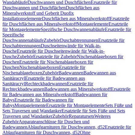
Wandabläufe
Duschwannen und Duschflächen
Ersatzteile für
Duschwannen und Duschflächen
Duschflächen aus
Mineralwerkstoff und Geberit Duofix
Installationselemente
Duschflächen aus Mineralwerkstoff
Ersatzteile
für Duschflächen aus Mineralwerkstoff
Montagelemente
Ersatzteile
für Montagelemente
Spezifische Duschwannenabläufe
Ersatzteile für
Spezifische
Duschwannenabläufe
Zubehör
Duschabtrennungen
Ersatzteile für
Duschabtrennungen
Duschseitenwände für Walk-in-
Dusche
Ersatzteile für Duschseitenwände für Walk-in-
Dusche
Zubehör
Ersatzteile für Zubehör
Nischenablageboxen für
Duschen
Ersatzteile für Nischenablageboxen für
Duschen
Nischenablageboxen
Ersatzteile für
Nischenablageboxen
Zubehör
Badewannen
Badewannen aus
Sanitäracryl
Ersatzteile für Badewannen aus
Sanitäracryl
Rechteckbadewannen
Ersatzteile für
Rechteckbadewannen
Badewannen aus Mineralwerkstoff
Ersatzteile
für Badewannen aus Mineralwerkstoff
Badewannen für
Babys
Ersatzteile für Badewannen für
Babys
Montagelemente
Ersatzteile für Montagelemente
Sets Füße und
Sets Traversen und Wandanker
Ersatzteile für Sets Füße und Sets
Traversen und Wandanker
Zubehör
Reparatursets
Weiteres
Zubehör
Apparateanschlüsse für Duschen und
Badewannen
Ablaufgarnituren für Duschwannen, d52
Ersatzteile für
Ablaufgarnituren für Duschwannen, d52
Ohne