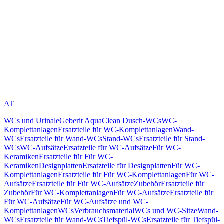
AT
WCs und Urinale
Geberit AquaClean Dusch-WCs
WC-
Komplettanlagen
Ersatzteile für WC-Komplettanlagen
Wand-
WCs
Ersatzteile für Wand-WCs
Stand-WCs
Ersatzteile für Stand-
WCs
WC-Aufsätze
Ersatzteile für WC-Aufsätze
Für WC-
Keramiken
Ersatzteile für Für WC-
Keramiken
Designplatten
Ersatzteile für Designplatten
Für WC-
Komplettanlagen
Ersatzteile für Für WC-Komplettanlagen
Für WC-
Aufsätze
Ersatzteile für Für WC-Aufsätze
Zubehör
Ersatzteile für
Zubehör
Für WC-Komplettanlagen
Für WC-Aufsätze
Ersatzteile für
Für WC-Aufsätze
Für WC-Aufsätze und WC-
Komplettanlagen
WCs
Verbrauchsmaterial
WCs und WC-Sitze
Wand-
WCs
Ersatzteile für Wand-WCs
Tiefspül-WCs
Ersatzteile für Tiefspül-