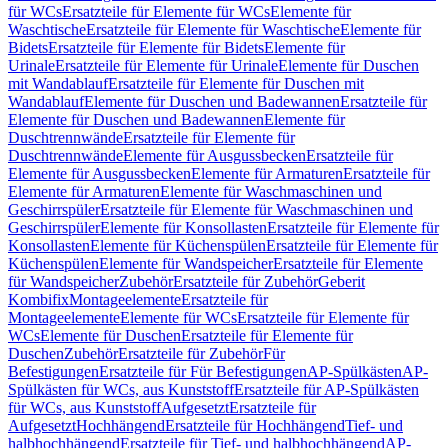
für WCs
Ersatzteile für Elemente für WCs
Elemente für
Waschtische
Ersatzteile für Elemente für Waschtische
Elemente für
Bidets
Ersatzteile für Elemente für Bidets
Elemente für
Urinale
Ersatzteile für Elemente für Urinale
Elemente für Duschen
mit Wandablauf
Ersatzteile für Elemente für Duschen mit
Wandablauf
Elemente für Duschen und Badewannen
Ersatzteile für
Elemente für Duschen und Badewannen
Elemente für
Duschtrennwände
Ersatzteile für Elemente für
Duschtrennwände
Elemente für Ausgussbecken
Ersatzteile für
Elemente für Ausgussbecken
Elemente für Armaturen
Ersatzteile für
Elemente für Armaturen
Elemente für Waschmaschinen und
Geschirrspüler
Ersatzteile für Elemente für Waschmaschinen und
Geschirrspüler
Elemente für Konsollasten
Ersatzteile für Elemente für
Konsollasten
Elemente für Küchenspülen
Ersatzteile für Elemente für
Küchenspülen
Elemente für Wandspeicher
Ersatzteile für Elemente
für Wandspeicher
Zubehör
Ersatzteile für Zubehör
Geberit
Kombifix
Montageelemente
Ersatzteile für
Montageelemente
Elemente für WCs
Ersatzteile für Elemente für
WCs
Elemente für Duschen
Ersatzteile für Elemente für
Duschen
Zubehör
Ersatzteile für Zubehör
Für
Befestigungen
Ersatzteile für Für Befestigungen
AP-Spülkästen
AP-
Spülkästen für WCs, aus Kunststoff
Ersatzteile für AP-Spülkästen
für WCs, aus Kunststoff
Aufgesetzt
Ersatzteile für
Aufgesetzt
Hochhängend
Ersatzteile für Hochhängend
Tief- und
halbhochhängend
Ersatzteile für Tief- und halbhochhängend
AP-