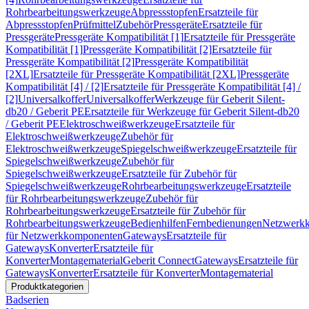
Rohrbearbeitungswerkzeuge
Abpressstopfen
Ersatzteile für
Abpressstopfen
Prüfmittel
Zubehör
Pressgeräte
Ersatzteile für
Pressgeräte
Pressgeräte Kompatibilität [1]
Ersatzteile für Pressgeräte
Kompatibilität [1]
Pressgeräte Kompatibilität [2]
Ersatzteile für
Pressgeräte Kompatibilität [2]
Pressgeräte Kompatibilität
[2XL]
Ersatzteile für Pressgeräte Kompatibilität [2XL]
Pressgeräte
Kompatibilität [4] / [2]
Ersatzteile für Pressgeräte Kompatibilität [4] /
[2]
Universalkoffer
Universalkoffer
Werkzeuge für Geberit Silent-
db20 / Geberit PE
Ersatzteile für Werkzeuge für Geberit Silent-db20
/ Geberit PE
Elektroschweißwerkzeuge
Ersatzteile für
Elektroschweißwerkzeuge
Zubehör für
Elektroschweißwerkzeuge
Spiegelschweißwerkzeuge
Ersatzteile für
Spiegelschweißwerkzeuge
Zubehör für
Spiegelschweißwerkzeuge
Ersatzteile für Zubehör für
Spiegelschweißwerkzeuge
Rohrbearbeitungswerkzeuge
Ersatzteile
für Rohrbearbeitungswerkzeuge
Zubehör für
Rohrbearbeitungswerkzeuge
Ersatzteile für Zubehör für
Rohrbearbeitungswerkzeuge
Bedienhilfen
Fernbedienungen
Netzwerk
für Netzwerkkomponenten
Gateways
Ersatzteile für
Gateways
Konverter
Ersatzteile für
Konverter
Montagematerial
Geberit Connect
Gateways
Ersatzteile für
Gateways
Konverter
Ersatzteile für Konverter
Montagematerial
Produktkategorien
Badserien