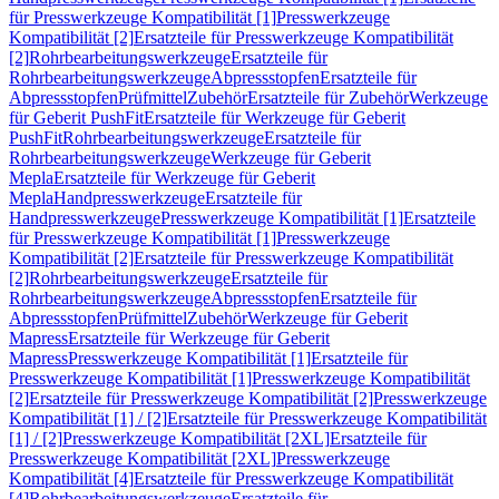
für Presswerkzeuge Kompatibilität [1]
Presswerkzeuge
Kompatibilität [2]
Ersatzteile für Presswerkzeuge Kompatibilität
[2]
Rohrbearbeitungswerkzeuge
Ersatzteile für
Rohrbearbeitungswerkzeuge
Abpressstopfen
Ersatzteile für
Abpressstopfen
Prüfmittel
Zubehör
Ersatzteile für Zubehör
Werkzeuge
für Geberit PushFit
Ersatzteile für Werkzeuge für Geberit
PushFit
Rohrbearbeitungswerkzeuge
Ersatzteile für
Rohrbearbeitungswerkzeuge
Werkzeuge für Geberit
Mepla
Ersatzteile für Werkzeuge für Geberit
Mepla
Handpresswerkzeuge
Ersatzteile für
Handpresswerkzeuge
Presswerkzeuge Kompatibilität [1]
Ersatzteile
für Presswerkzeuge Kompatibilität [1]
Presswerkzeuge
Kompatibilität [2]
Ersatzteile für Presswerkzeuge Kompatibilität
[2]
Rohrbearbeitungswerkzeuge
Ersatzteile für
Rohrbearbeitungswerkzeuge
Abpressstopfen
Ersatzteile für
Abpressstopfen
Prüfmittel
Zubehör
Werkzeuge für Geberit
Mapress
Ersatzteile für Werkzeuge für Geberit
Mapress
Presswerkzeuge Kompatibilität [1]
Ersatzteile für
Presswerkzeuge Kompatibilität [1]
Presswerkzeuge Kompatibilität
[2]
Ersatzteile für Presswerkzeuge Kompatibilität [2]
Presswerkzeuge
Kompatibilität [1] / [2]
Ersatzteile für Presswerkzeuge Kompatibilität
[1] / [2]
Presswerkzeuge Kompatibilität [2XL]
Ersatzteile für
Presswerkzeuge Kompatibilität [2XL]
Presswerkzeuge
Kompatibilität [4]
Ersatzteile für Presswerkzeuge Kompatibilität
[4]
Rohrbearbeitungswerkzeuge
Ersatzteile für