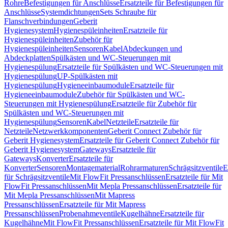
Rohre
Befestigungen für Anschlüsse
Ersatzteile für Befestigungen für
Anschlüsse
Systemdichtungen
Sets Schraube für
Flanschverbindungen
Geberit
Hygienesystem
Hygienespüleinheiten
Ersatzteile für
Hygienespüleinheiten
Zubehör für
Hygienespüleinheiten
Sensoren
Kabel
Abdeckungen und
Abdeckplatten
Spülkästen und WC-Steuerungen mit
Hygienespülung
Ersatzteile für Spülkästen und WC-Steuerungen mit
Hygienespülung
UP-Spülkästen mit
Hygienespülung
Hygieneeinbaumodule
Ersatzteile für
Hygieneeinbaumodule
Zubehör für Spülkästen und WC-
Steuerungen mit Hygienespülung
Ersatzteile für Zubehör für
Spülkästen und WC-Steuerungen mit
Hygienespülung
Sensoren
Kabel
Netzteile
Ersatzteile für
Netzteile
Netzwerkkomponenten
Geberit Connect Zubehör für
Geberit Hygienesystem
Ersatzteile für Geberit Connect Zubehör für
Geberit Hygienesystem
Gateways
Ersatzteile für
Gateways
Konverter
Ersatzteile für
Konverter
Sensoren
Montagematerial
Rohrarmaturen
Schrägsitzventile
E
für Schrägsitzventile
Mit FlowFit Pressanschlüssen
Ersatzteile für Mit
FlowFit Pressanschlüssen
Mit Mepla Pressanschlüssen
Ersatzteile für
Mit Mepla Pressanschlüssen
Mit Mapress
Pressanschlüssen
Ersatzteile für Mit Mapress
Pressanschlüssen
Probenahmeventile
Kugelhähne
Ersatzteile für
Kugelhähne
Mit FlowFit Pressanschlüssen
Ersatzteile für Mit FlowFit