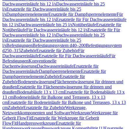
Dachwassereinläufe bis 12 l/s
Dachwassereinläufe bis 25
l/s
Ersatzteile für Dachwassereinläufe bis 25
l/s
Dampfsperrenelemente
Ersatzteile für Dampfsperrenelemente
Für
Dachwassereinläufe bis 12 l/s
Ersatzteile für Für Dachwassereinläufe
bis 12 l/s
Dachwassereinläufe bis 25 l/s
Notüberläufe
Ersatzteile für
Notüberläufe
Für Dachwassereinläufe bis 12 l/s
Ersatzteile für Für
Dachwassereinläufe bis 12 l/s
Dachwassereinläufe bis 25
l/s
Ersatzteile für Dachwassereinläufe bis 25
l/s
Befestigungen
Befestigungssystem d40–200
Befestigungssystem
d250–315
Zubehör
Ersatzteile für Zubehör
Für
Dachwassereinläufe
Ersatzteile für Für Dachwassereinläufe
Für
Befestigungen
Konventionelle
Dachentwässerung
Dachwassereinläufe
Ersatzteile für
Dachwassereinläufe
Dampfsperrenelemente
Ersatzteile für
Dampfsperrenelemente
Zubehör
Ersatzteile für
Zubehör
Bodenentwässerung
Flächenentwässerung für drinnen und
draußen
Ersatzteile für Flächenentwässerung für drinnen und
draußen
Bodenabläufe 13 x 13 cm
Ersatzteile für Bodenabläufe 13 x
13 cm
Bodeneinläufe für Balkone und Terrassen, 13 x 13
cm
Ersatzteile für Bodeneinläufe für Balkone und Terrassen, 13 x 13
cm
Zubehör
Ersatzteile für Zubehör
Werkzeuge,
Netzwerkkomponenten und Software
Werkzeuge
Werkzeuge für
Geberit FlowFit
Ersatzteile für Werkzeuge für Geberit
FlowFit
Handpresswerkzeuge
Ersatzteile für
Handpresswerkzeuge
Presswerkzeuge Kompatibilität [1]
Ersatzteile