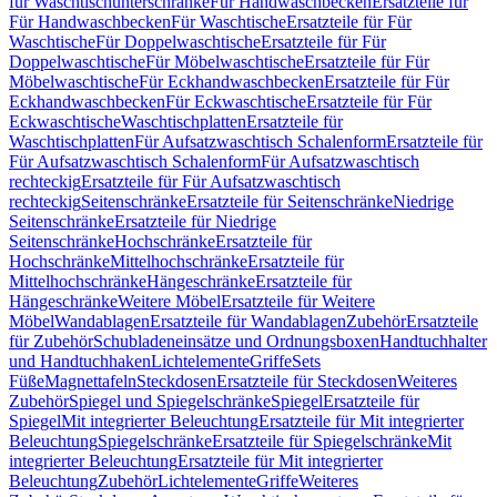
für Waschtischunterschränke
Für Handwaschbecken
Ersatzteile für
Für Handwaschbecken
Für Waschtische
Ersatzteile für Für
Waschtische
Für Doppelwaschtische
Ersatzteile für Für
Doppelwaschtische
Für Möbelwaschtische
Ersatzteile für Für
Möbelwaschtische
Für Eckhandwaschbecken
Ersatzteile für Für
Eckhandwaschbecken
Für Eckwaschtische
Ersatzteile für Für
Eckwaschtische
Waschtischplatten
Ersatzteile für
Waschtischplatten
Für Aufsatzwaschtisch Schalenform
Ersatzteile für
Für Aufsatzwaschtisch Schalenform
Für Aufsatzwaschtisch
rechteckig
Ersatzteile für Für Aufsatzwaschtisch
rechteckig
Seitenschränke
Ersatzteile für Seitenschränke
Niedrige
Seitenschränke
Ersatzteile für Niedrige
Seitenschränke
Hochschränke
Ersatzteile für
Hochschränke
Mittelhochschränke
Ersatzteile für
Mittelhochschränke
Hängeschränke
Ersatzteile für
Hängeschränke
Weitere Möbel
Ersatzteile für Weitere
Möbel
Wandablagen
Ersatzteile für Wandablagen
Zubehör
Ersatzteile
für Zubehör
Schubladeneinsätze und Ordnungsboxen
Handtuchhalter
und Handtuchhaken
Lichtelemente
Griffe
Sets
Füße
Magnettafeln
Steckdosen
Ersatzteile für Steckdosen
Weiteres
Zubehör
Spiegel und Spiegelschränke
Spiegel
Ersatzteile für
Spiegel
Mit integrierter Beleuchtung
Ersatzteile für Mit integrierter
Beleuchtung
Spiegelschränke
Ersatzteile für Spiegelschränke
Mit
integrierter Beleuchtung
Ersatzteile für Mit integrierter
Beleuchtung
Zubehör
Lichtelemente
Griffe
Weiteres