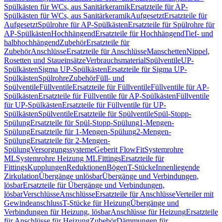
Spülkästen für WCs, aus Sanitärkeramik
Ersatzteile für AP-
Spülkästen für WCs, aus Sanitärkeramik
Aufgesetzt
Ersatzteile für
Aufgesetzt
Spülrohre für AP-Spülkästen
Ersatzteile für Spülrohre für
AP-Spülkästen
Hochhängend
Ersatzteile für Hochhängend
Tief- und
halbhochhängend
Zubehör
Ersatzteile für
Zubehör
Anschlüsse
Ersatzteile für Anschlüsse
Manschetten
Nippel,
Rosetten und Staueinsätze
Verbrauchsmaterial
Spülventile
UP-
Spülkästen
Sigma UP-Spülkästen
Ersatzteile für Sigma UP-
Spülkästen
Spülrohre
Zubehör
Füll- und
Spülventile
Füllventile
Ersatzteile für Füllventile
Füllventile für AP-
Spülkästen
Ersatzteile für Füllventile für AP-Spülkästen
Füllventile
für UP-Spülkästen
Ersatzteile für Füllventile für UP-
Spülkästen
Spülventile
Ersatzteile für Spülventile
Spül-Stopp-
Spülung
Ersatzteile für Spül-Stopp-Spülung
1-Mengen-
Spülung
Ersatzteile für 1-Mengen-Spülung
2-Mengen-
Spülung
Ersatzteile für 2-Mengen-
Spülung
Versorgungssysteme
Geberit FlowFit
Systemrohre
ML
Systemrohre Heizung ML
Fittings
Ersatzteile für
Fittings
Kupplungen
Reduktionen
Bögen
T-Stücke
Innenliegende
Zirkulation
Übergänge unlösbar
Übergänge und Verbindungen,
lösbar
Ersatzteile für Übergänge und Verbindungen,
lösbar
Verschlüsse
Anschlüsse
Ersatzteile für Anschlüsse
Verteiler mit
Gewindeanschluss
T-Stücke für Heizung
Übergänge und
Verbindungen für Heizung, lösbar
Anschlüsse für Heizung
Ersatzteile
für Anschlüsse für Heizung
Zubehör
Dämmungen für