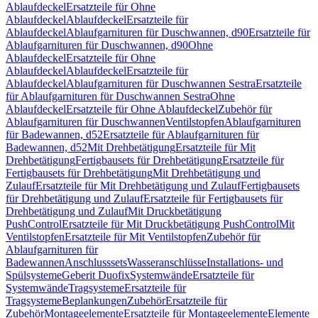
Ablaufdeckel
Ersatzteile für Ohne
Ablaufdeckel
Ablaufdeckel
Ersatzteile für
Ablaufdeckel
Ablaufgarnituren für Duschwannen, d90
Ersatzteile für
Ablaufgarnituren für Duschwannen, d90
Ohne
Ablaufdeckel
Ersatzteile für Ohne
Ablaufdeckel
Ablaufdeckel
Ersatzteile für
Ablaufdeckel
Ablaufgarnituren für Duschwannen Sestra
Ersatzteile
für Ablaufgarnituren für Duschwannen Sestra
Ohne
Ablaufdeckel
Ersatzteile für Ohne Ablaufdeckel
Zubehör für
Ablaufgarnituren für Duschwannen
Ventilstopfen
Ablaufgarnituren
für Badewannen, d52
Ersatzteile für Ablaufgarnituren für
Badewannen, d52
Mit Drehbetätigung
Ersatzteile für Mit
Drehbetätigung
Fertigbausets für Drehbetätigung
Ersatzteile für
Fertigbausets für Drehbetätigung
Mit Drehbetätigung und
Zulauf
Ersatzteile für Mit Drehbetätigung und Zulauf
Fertigbausets
für Drehbetätigung und Zulauf
Ersatzteile für Fertigbausets für
Drehbetätigung und Zulauf
Mit Druckbetätigung
PushControl
Ersatzteile für Mit Druckbetätigung PushControl
Mit
Ventilstopfen
Ersatzteile für Mit Ventilstopfen
Zubehör für
Ablaufgarnituren für
Badewannen
Anschlusssets
Wasseranschlüsse
Installations- und
Spülsysteme
Geberit Duofix
Systemwände
Ersatzteile für
Systemwände
Tragsysteme
Ersatzteile für
Tragsysteme
Beplankungen
Zubehör
Ersatzteile für
Zubehör
Montageelemente
Ersatzteile für Montageelemente
Elemente