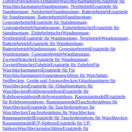
Zubehör
Steckdosen
Armaturen
Waschtischarmaturen
Ersatzteile für
Waschtischarmaturen
Standmontage, Netzbetrieb
Ersatzteile für
Standmontage, Netzbetrieb
Standmontage, Batteriebetrieb
Ersatzteile
für Standmontage, Batteriebetrieb
Standmontage,
Generatorbetrieb
Ersatzteile für Standmontage,
Generatorbetrieb
Standmontage, Einhebelmischer
Ersatzteile für
Standmontage, Einhebelmischer
Wandmontage,
Netzbetrieb
Ersatzteile für Wandmontage, Netzbetrieb
Wandmontage,
Batteriebetrieb
Ersatzteile für Wandmontage,
Batteriebetrieb
Wandmontage, Generatorbetrieb
Ersatzteile für
Wandmontage, Generatorbetrieb
Wandmontage,
Zweigriffmischer
Ersatzteile für Wandmontage,
Zweigriffmischer
Zubehör
Ersatzteile für Zubehör
Für
Waschtischarmaturen
Ersatzteile für Für
Waschtischarmaturen
Apparateanschlüsse für Waschplatz,
Spülbecken, Geräte und Ausgussbecken
Ablaufgarnituren für
Waschbecken
Ersatzteile für Ablaufgarnituren für
Waschbecken
Rohrbogensiphons
Ersatzteile für
Rohrbogensiphons
Rohrbogensiphons, Raumsparmodell
Ersatzteile
für Rohrbogensiphons, Raumsparmodell
Tauchrohrsiphons für
Waschbecken
Ersatzteile für Tauchrohrsiphons für
Waschbecken
Tauchrohrsiphons für Waschbecken,
Raumsparmodell
Ersatzteile für Tauchrohrsiphons für Waschbecken,
Raumsparmodell
UP-Siphons
Ersatzteile für UP-
Siphons
Waschbeckenanschlüsse
Ersatzteile für