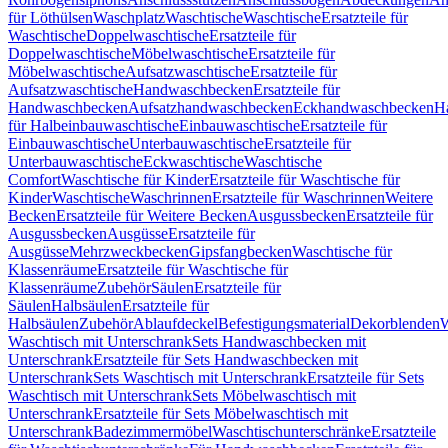
für Löthülsen
Waschplatz
Waschtische
Waschtische
Ersatzteile für
Waschtische
Doppelwaschtische
Ersatzteile für
Doppelwaschtische
Möbelwaschtische
Ersatzteile für
Möbelwaschtische
Aufsatzwaschtische
Ersatzteile für
Aufsatzwaschtische
Handwaschbecken
Ersatzteile für
Handwaschbecken
Aufsatzhandwaschbecken
Eckhandwaschbecken
H
für Halbeinbauwaschtische
Einbauwaschtische
Ersatzteile für
Einbauwaschtische
Unterbauwaschtische
Ersatzteile für
Unterbauwaschtische
Eckwaschtische
Waschtische
Comfort
Waschtische für Kinder
Ersatzteile für Waschtische für
Kinder
Waschtische
Waschrinnen
Ersatzteile für Waschrinnen
Weitere
Becken
Ersatzteile für Weitere Becken
Ausgussbecken
Ersatzteile für
Ausgussbecken
Ausgüsse
Ersatzteile für
Ausgüsse
Mehrzweckbecken
Gipsfangbecken
Waschtische für
Klassenräume
Ersatzteile für Waschtische für
Klassenräume
Zubehör
Säulen
Ersatzteile für
Säulen
Halbsäulen
Ersatzteile für
Halbsäulen
Zubehör
Ablaufdeckel
Befestigungsmaterial
Dekorblenden
W
Waschtisch mit Unterschrank
Sets Handwaschbecken mit
Unterschrank
Ersatzteile für Sets Handwaschbecken mit
Unterschrank
Sets Waschtisch mit Unterschrank
Ersatzteile für Sets
Waschtisch mit Unterschrank
Sets Möbelwaschtisch mit
Unterschrank
Ersatzteile für Sets Möbelwaschtisch mit
Unterschrank
Badezimmermöbel
Waschtischunterschränke
Ersatzteile