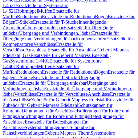
1.4521
Ersatzteile für Systemrohre
1.4521
Rohrnippel
Muffen
Ersatzteile für
Muffen
Reduktionen
Ersatzteile für Reduktionen
Bögen
Ersatzteile für
Bögen
T-Stücke
Ersatzteile für T-Stücke
Innenliegende
Zirkulation
Übergänge unlösbar
Ersatzteile für Übergänge
unlösbar
Übergänge und Verbindungen, lösbar
Ersatzteile für
Übergänge und Verbindungen, lösbar
Kompensatoren
Ersatzteile für
Kompensatoren
Verschlüsse
Ersatzteile für
Verschlüsse
Anschlüsse
Ersatzteile für Anschlüsse
Geberit Mapress
Edelstahl, Gas
Ersatzteile für Geberit Mapress Edelstahl,
Gas
Systemrohre 1.4401
Ersatzteile für Systemrohre
1.4401
Rohrnippel
Muffen
Ersatzteile für
Muffen
Reduktionen
Ersatzteile für Reduktionen
Bögen
Ersatzteile für
Bögen
T-Stücke
Ersatzteile für T-Stücke
Übergänge
unlösbar
Ersatzteile für Übergänge unlösbar
Übergänge und
Verbindungen, lösbar
Ersatzteile für Übergänge und Verbindungen,
lösbar
Verschlüsse
Ersatzteile für Verschlüsse
Anschlüsse
Ersatzteile
für Anschlüsse
Zubehör für Geberit Mapress Edelstahl
Ersatzteile für
Zubehör für Geberit Mapress Edelstahl
Schutzkappen für
Rohrende
Dämmungen für Anschlüsse
Isolierungen für Rohre und
Fittings
Abdichtungen für Rohre und Fittings
Befestigungen für
Anschlüsse
Ersatzteile für Befestigungen für
Anschlüsse
Systemdichtungen
Sets Schraube für
Flanschverbindungen
Geberit Mapress Therm
Systemrohre