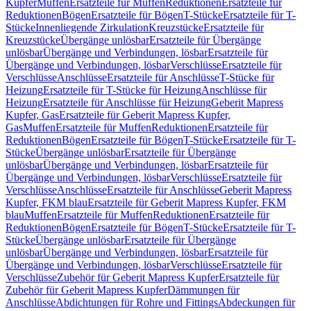
Kupfer
Muffen
Ersatzteile für Muffen
Reduktionen
Ersatzteile für
Reduktionen
Bögen
Ersatzteile für Bögen
T-Stücke
Ersatzteile für T-
Stücke
Innenliegende Zirkulation
Kreuzstücke
Ersatzteile für
Kreuzstücke
Übergänge unlösbar
Ersatzteile für Übergänge
unlösbar
Übergänge und Verbindungen, lösbar
Ersatzteile für
Übergänge und Verbindungen, lösbar
Verschlüsse
Ersatzteile für
Verschlüsse
Anschlüsse
Ersatzteile für Anschlüsse
T-Stücke für
Heizung
Ersatzteile für T-Stücke für Heizung
Anschlüsse für
Heizung
Ersatzteile für Anschlüsse für Heizung
Geberit Mapress
Kupfer, Gas
Ersatzteile für Geberit Mapress Kupfer,
Gas
Muffen
Ersatzteile für Muffen
Reduktionen
Ersatzteile für
Reduktionen
Bögen
Ersatzteile für Bögen
T-Stücke
Ersatzteile für T-
Stücke
Übergänge unlösbar
Ersatzteile für Übergänge
unlösbar
Übergänge und Verbindungen, lösbar
Ersatzteile für
Übergänge und Verbindungen, lösbar
Verschlüsse
Ersatzteile für
Verschlüsse
Anschlüsse
Ersatzteile für Anschlüsse
Geberit Mapress
Kupfer, FKM blau
Ersatzteile für Geberit Mapress Kupfer, FKM
blau
Muffen
Ersatzteile für Muffen
Reduktionen
Ersatzteile für
Reduktionen
Bögen
Ersatzteile für Bögen
T-Stücke
Ersatzteile für T-
Stücke
Übergänge unlösbar
Ersatzteile für Übergänge
unlösbar
Übergänge und Verbindungen, lösbar
Ersatzteile für
Übergänge und Verbindungen, lösbar
Verschlüsse
Ersatzteile für
Verschlüsse
Zubehör für Geberit Mapress Kupfer
Ersatzteile für
Zubehör für Geberit Mapress Kupfer
Dämmungen für
Anschlüsse
Abdichtungen für Rohre und Fittings
Abdeckungen für