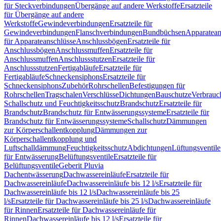
für Steckverbindungen
Übergänge auf andere Werkstoffe
Ersatzteile
für Übergänge auf andere
Werkstoffe
Gewindeverbindungen
Ersatzteile für
Gewindeverbindungen
Flanschverbindungen
Bundbüchsen
Apparatean
für Apparateanschlüsse
Anschlussbögen
Ersatzteile für
Anschlussbögen
Anschlussmuffen
Ersatzteile für
Anschlussmuffen
Anschlussstutzen
Ersatzteile für
Anschlussstutzen
Fertigabläufe
Ersatzteile für
Fertigabläufe
Schneckensiphons
Ersatzteile für
Schneckensiphons
Zubehör
Rohrschellen
Befestigungen für
Rohrschellen
Tragschalen
Verschlüsse
Dichtungen
Bauschutze
Verbrauc
Schallschutz und Feuchtigkeitsschutz
Brandschutz
Ersatzteile für
Brandschutz
Brandschutz für Entwässerungssysteme
Ersatzteile für
Brandschutz für Entwässerungssysteme
Schallschutz
Dämmungen
zur Körperschallentkopplung
Dämmungen zur
Körperschallentkopplung und
Luftschalldämmung
Feuchtigkeitsschutz
Abdichtungen
Lüftungsventile
für Entwässerung
Belüftungsventile
Ersatzteile für
Belüftungsventile
Geberit Pluvia
Dachentwässerung
Dachwassereinläufe
Ersatzteile für
Dachwassereinläufe
Dachwassereinläufe bis 12 l/s
Ersatzteile für
Dachwassereinläufe bis 12 l/s
Dachwassereinläufe bis 25
l/s
Ersatzteile für Dachwassereinläufe bis 25 l/s
Dachwassereinläufe
für Rinnen
Ersatzteile für Dachwassereinläufe für
Rinnen
Dachwassereinläufe bis 12 l/s
Ersatzteile für