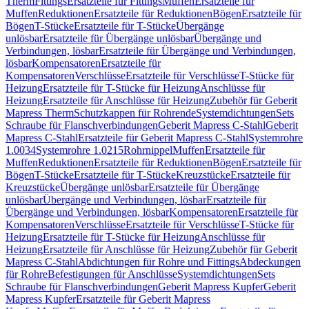
Therm
Fittings
Ersatzteile für Fittings
Muffen
Ersatzteile für
Muffen
Reduktionen
Ersatzteile für Reduktionen
Bögen
Ersatzteile für
Bögen
T-Stücke
Ersatzteile für T-Stücke
Übergänge
unlösbar
Ersatzteile für Übergänge unlösbar
Übergänge und
Verbindungen, lösbar
Ersatzteile für Übergänge und Verbindungen,
lösbar
Kompensatoren
Ersatzteile für
Kompensatoren
Verschlüsse
Ersatzteile für Verschlüsse
T-Stücke für
Heizung
Ersatzteile für T-Stücke für Heizung
Anschlüsse für
Heizung
Ersatzteile für Anschlüsse für Heizung
Zubehör für Geberit
Mapress Therm
Schutzkappen für Rohrende
Systemdichtungen
Sets
Schraube für Flanschverbindungen
Geberit Mapress C-Stahl
Geberit
Mapress C-Stahl
Ersatzteile für Geberit Mapress C-Stahl
Systemrohre
1.0034
Systemrohre 1.0215
Rohrnippel
Muffen
Ersatzteile für
Muffen
Reduktionen
Ersatzteile für Reduktionen
Bögen
Ersatzteile für
Bögen
T-Stücke
Ersatzteile für T-Stücke
Kreuzstücke
Ersatzteile für
Kreuzstücke
Übergänge unlösbar
Ersatzteile für Übergänge
unlösbar
Übergänge und Verbindungen, lösbar
Ersatzteile für
Übergänge und Verbindungen, lösbar
Kompensatoren
Ersatzteile für
Kompensatoren
Verschlüsse
Ersatzteile für Verschlüsse
T-Stücke für
Heizung
Ersatzteile für T-Stücke für Heizung
Anschlüsse für
Heizung
Ersatzteile für Anschlüsse für Heizung
Zubehör für Geberit
Mapress C-Stahl
Abdichtungen für Rohre und Fittings
Abdeckungen
für Rohre
Befestigungen für Anschlüsse
Systemdichtungen
Sets
Schraube für Flanschverbindungen
Geberit Mapress Kupfer
Geberit
Mapress Kupfer
Ersatzteile für Geberit Mapress