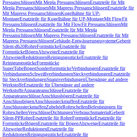
Pressanschlüssen
Mit Mepla Pressanschlüssen
Ersatzteile für Mit
Mepla Pressanschlüssen
Mit Mapress Pressanschlüssen
Ersatzteile für
Mit Mapress Pressanschlüssen
Kugelhähne für UP-
Montage
Ersatzteile für Kugelhähne für UP-Montage
Mit FlowFit
Pressanschlüssen
Ersatzteile für Mit FlowFit Pressanschlüssen
Mit
Mepla Pressanschlüssen
Ersatzteile für Mit Mepla
Pressanschlüssen
Mit Mapress Pressanschlüssen
Ersatzteile für Mit
Mapress Pressanschlüssen
Gebäude-Entwässerungssysteme
Geberit
Silent-db20
Rohre
Formstücke
Ersatzteile für
Formstücke
Bögen
Abzweige
Ersatzteile für
Abzweige
Reduktionen
Reinigungsstücke
Ersatzteile für
Reinigungsstücke
Formstücke
SuperTube
Bögen
Sonderformstücke
Verbindungen
Ersatzteile für
Verbindungen
Schweißverbindungen
Steckverbindungen
Ersatzteile
für Steckverbindungen
Spannverbindungen
Übergänge auf andere
Werkstoffe
Ersatzteile für Übergänge auf andere
Werkstoffe
Apparateanschlüsse
Ersatzteile für
Apparateanschlüsse
Anschlussbögen
Ersatzteile für
Anschlussbögen
Anschlusssteckmuffen
Ersatzteile für
Anschlusssteckmuffen
Zubehör
Rohrschellen
Befestigungen für
Rohrschellen
Verschlüsse
Dichtungen
Verbrauchsmaterial
Geberit
Silent-PP
Rohre
Ersatzteile für Rohre
Formstücke
Ersatzteile für
Formstücke
Bögen
Ersatzteile für Bögen
Abzweige
Ersatzteile für
Abzweige
Reduktionen
Ersatzteile für
Reduktionen
Reinigungsstücke
Ersatzteile für