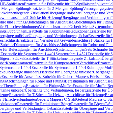
r UP-Spülkästen
Ersatzteile für Füllventile für UP-Spülkästen
Spülventile
-Mengen-Spülung
Ersatzteile für 2-Mengen-Spülung
Versorgungssyste
ücke
Innenliegende Zirkulation
Übergänge unlösbar
Übergänge und Verb
Gewindeanschluss
T-Stücke für Heizung
Übergänge und Verbindungen fü
hre und Fittings
Abdichtungen für Anschlüsse
Abdichtungen für Fitting
für Flanschverbindungen
Verbrauchsmaterial
Geberit Mepla
Systemrohr
tings
Kupplungen
Ersatzteile für Kupplungen
Reduktionen
Ersatzteile fü
Übergänge unlösbar
Übergänge und Verbindungen, lösbar
Ersatzteile fü
deanschluss
Ersatzteile für Verteiler mit Gewindeanschluss
T-Stücke für 
r Zubehör
Dämmungen für Anschlüsse
Abdichtungen für Rohre und Fitti
ile für Befestigungen für Anschlüsse
Systemdichtungen
Sets Schraube fü
1
Ersatzteile für Systemrohre 1.4401
Systemrohre 1.4521
Ersatzteile für
 Bögen
T-Stücke
Ersatzteile für T-Stücke
Innenliegende Zirkulation
Übergä
sbar
Kompensatoren
Ersatzteile für Kompensatoren
Verschlüsse
Ersatztei
Systemrohre 1.4401
Ersatzteile für Systemrohre 1.4401
Rohrnippel
Muff
ücke
Übergänge unlösbar
Ersatzteile für Übergänge unlösbar
Übergänge u
e
Ersatzteile für Anschlüsse
Zubehör für Geberit Mapress Edelstahl
Ersat
ings
Abdichtungen für Rohre und Fittings
Befestigungen für Anschlüsse
re Therm
Fittings
Ersatzteile für Fittings
Muffen
Ersatzteile für Muffen
Re
ergänge unlösbar
Übergänge und Verbindungen, lösbar
Ersatzteile für Ü
eizung
Ersatzteile für T-Stücke für Heizung
Anschlüsse für Heizung
Ersat
ür Flanschverbindungen
Geberit Mapress C-Stahl
Geberit Mapress C-Sta
eduktionen
Ersatzteile für Reduktionen
Bögen
Ersatzteile für Bögen
T-St
ergänge und Verbindungen, lösbar
Ersatzteile für Übergänge und Verb
eizung
Ersatzteile für T-Stücke für Heizung
Anschlüsse für Heizung
Ersat