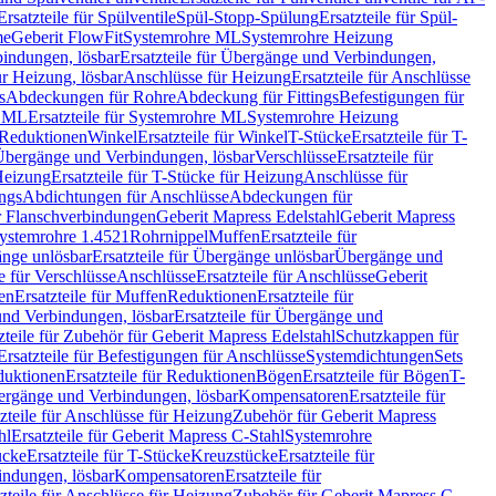
Ersatzteile für Spülventile
Spül-Stopp-Spülung
Ersatzteile für Spül-
me
Geberit FlowFit
Systemrohre ML
Systemrohre Heizung
indungen, lösbar
Ersatzteile für Übergänge und Verbindungen,
r Heizung, lösbar
Anschlüsse für Heizung
Ersatzteile für Anschlüsse
s
Abdeckungen für Rohre
Abdeckung für Fittings
Befestigungen für
e ML
Ersatzteile für Systemrohre ML
Systemrohre Heizung
r Reduktionen
Winkel
Ersatzteile für Winkel
T-Stücke
Ersatzteile für T-
r Übergänge und Verbindungen, lösbar
Verschlüsse
Ersatzteile für
Heizung
Ersatzteile für T-Stücke für Heizung
Anschlüsse für
ngs
Abdichtungen für Anschlüsse
Abdeckungen für
r Flanschverbindungen
Geberit Mapress Edelstahl
Geberit Mapress
 Systemrohre 1.4521
Rohrnippel
Muffen
Ersatzteile für
nge unlösbar
Ersatzteile für Übergänge unlösbar
Übergänge und
le für Verschlüsse
Anschlüsse
Ersatzteile für Anschlüsse
Geberit
en
Ersatzteile für Muffen
Reduktionen
Ersatzteile für
nd Verbindungen, lösbar
Ersatzteile für Übergänge und
zteile für Zubehör für Geberit Mapress Edelstahl
Schutzkappen für
Ersatzteile für Befestigungen für Anschlüsse
Systemdichtungen
Sets
duktionen
Ersatzteile für Reduktionen
Bögen
Ersatzteile für Bögen
T-
bergänge und Verbindungen, lösbar
Kompensatoren
Ersatzteile für
zteile für Anschlüsse für Heizung
Zubehör für Geberit Mapress
hl
Ersatzteile für Geberit Mapress C-Stahl
Systemrohre
ücke
Ersatzteile für T-Stücke
Kreuzstücke
Ersatzteile für
indungen, lösbar
Kompensatoren
Ersatzteile für
zteile für Anschlüsse für Heizung
Zubehör für Geberit Mapress C-