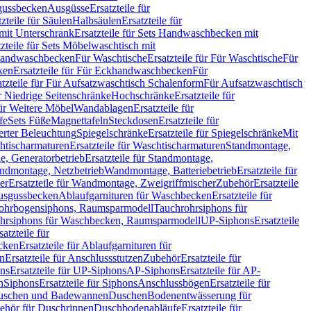
sgussbecken
Ausgüsse
Ersatzteile für
tzteile für Säulen
Halbsäulen
Ersatzteile für
mit Unterschrank
Ersatzteile für Sets Handwaschbecken mit
tzteile für Sets Möbelwaschtisch mit
 Handwaschbecken
Für Waschtische
Ersatzteile für Für Waschtische
Für
ken
Ersatzteile für Für Eckhandwaschbecken
Für
atzteile für Für Aufsatzwaschtisch Schalenform
Für Aufsatzwaschtisch
ür Niedrige Seitenschränke
Hochschränke
Ersatzteile für
für Weitere Möbel
Wandablagen
Ersatzteile für
fe
Sets Füße
Magnettafeln
Steckdosen
Ersatzteile für
ierter Beleuchtung
Spiegelschränke
Ersatzteile für Spiegelschränke
Mit
htischarmaturen
Ersatzteile für Waschtischarmaturen
Standmontage,
, Generatorbetrieb
Ersatzteile für Standmontage,
andmontage, Netzbetrieb
Wandmontage, Batteriebetrieb
Ersatzteile für
er
Ersatzteile für Wandmontage, Zweigriffmischer
Zubehör
Ersatzteile
Ausgussbecken
Ablaufgarnituren für Waschbecken
Ersatzteile für
 Rohrbogensiphons, Raumsparmodell
Tauchrohrsiphons für
rohrsiphons für Waschbecken, Raumsparmodell
UP-Siphons
Ersatzteile
satzteile für
ecken
Ersatzteile für Ablaufgarnituren für
en
Ersatzteile für Anschlussstutzen
Zubehör
Ersatzteile für
ns
Ersatzteile für UP-Siphons
AP-Siphons
Ersatzteile für AP-
n
Siphons
Ersatzteile für Siphons
Anschlussbögen
Ersatzteile für
uschen und Badewannen
Duschen
Bodenentwässerung für
behör für Duschrinnen
Duschbodenabläufe
Ersatzteile für