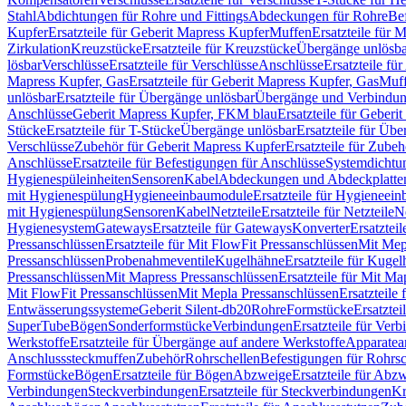
Stahl
Abdichtungen für Rohre und Fittings
Abdeckungen für Rohre
Be
Kupfer
Ersatzteile für Geberit Mapress Kupfer
Muffen
Ersatzteile für 
Zirkulation
Kreuzstücke
Ersatzteile für Kreuzstücke
Übergänge unlösba
lösbar
Verschlüsse
Ersatzteile für Verschlüsse
Anschlüsse
Ersatzteile fü
Mapress Kupfer, Gas
Ersatzteile für Geberit Mapress Kupfer, Gas
Muf
unlösbar
Ersatzteile für Übergänge unlösbar
Übergänge und Verbindun
Anschlüsse
Geberit Mapress Kupfer, FKM blau
Ersatzteile für Geber
Stücke
Ersatzteile für T-Stücke
Übergänge unlösbar
Ersatzteile für Üb
Verschlüsse
Zubehör für Geberit Mapress Kupfer
Ersatzteile für Zube
Anschlüsse
Ersatzteile für Befestigungen für Anschlüsse
Systemdichtu
Hygienespüleinheiten
Sensoren
Kabel
Abdeckungen und Abdeckplatte
mit Hygienespülung
Hygieneeinbaumodule
Ersatzteile für Hygieneei
mit Hygienespülung
Sensoren
Kabel
Netzteile
Ersatzteile für Netzteile
N
Hygienesystem
Gateways
Ersatzteile für Gateways
Konverter
Ersatzteil
Pressanschlüssen
Ersatzteile für Mit FlowFit Pressanschlüssen
Mit Mep
Pressanschlüssen
Probenahmeventile
Kugelhähne
Ersatzteile für Kuge
Pressanschlüssen
Mit Mapress Pressanschlüssen
Ersatzteile für Mit Ma
Mit FlowFit Pressanschlüssen
Mit Mepla Pressanschlüssen
Ersatzteile
Entwässerungssysteme
Geberit Silent-db20
Rohre
Formstücke
Ersatztei
SuperTube
Bögen
Sonderformstücke
Verbindungen
Ersatzteile für Ver
Werkstoffe
Ersatzteile für Übergänge auf andere Werkstoffe
Apparatea
Anschlusssteckmuffen
Zubehör
Rohrschellen
Befestigungen für Rohrsc
Formstücke
Bögen
Ersatzteile für Bögen
Abzweige
Ersatzteile für Abz
Verbindungen
Steckverbindungen
Ersatzteile für Steckverbindungen
Kr