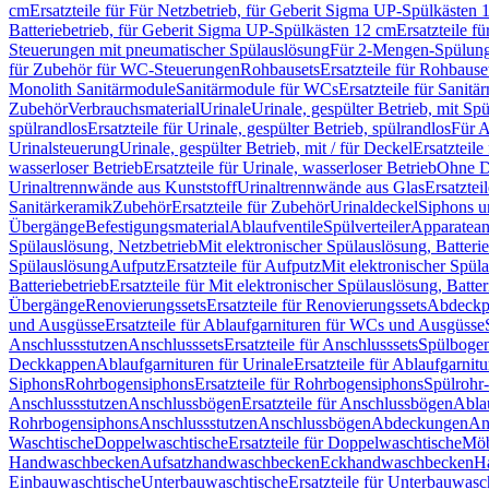
cm
Ersatzteile für Für Netzbetrieb, für Geberit Sigma UP-Spülkästen 
Batteriebetrieb, für Geberit Sigma UP-Spülkästen 12 cm
Ersatzteile f
Steuerungen mit pneumatischer Spülauslösung
Für 2-Mengen-Spülun
für Zubehör für WC-Steuerungen
Rohbausets
Ersatzteile für Rohbause
Monolith Sanitärmodule
Sanitärmodule für WCs
Ersatzteile für Sanit
Zubehör
Verbrauchsmaterial
Urinale
Urinale, gespülter Betrieb, mit Sp
spülrandlos
Ersatzteile für Urinale, gespülter Betrieb, spülrandlos
Für A
Urinalsteuerung
Urinale, gespülter Betrieb, mit / für Deckel
Ersatzteile
wasserloser Betrieb
Ersatzteile für Urinale, wasserloser Betrieb
Ohne D
Urinaltrennwände aus Kunststoff
Urinaltrennwände aus Glas
Ersatztei
Sanitärkeramik
Zubehör
Ersatzteile für Zubehör
Urinaldeckel
Siphons u
Übergänge
Befestigungsmaterial
Ablaufventile
Spülverteiler
Apparatean
Spülauslösung, Netzbetrieb
Mit elektronischer Spülauslösung, Batterie
Spülauslösung
Aufputz
Ersatzteile für Aufputz
Mit elektronischer Spül
Batteriebetrieb
Ersatzteile für Mit elektronischer Spülauslösung, Batter
Übergänge
Renovierungssets
Ersatzteile für Renovierungssets
Abdeckpl
und Ausgüsse
Ersatzteile für Ablaufgarnituren für WCs und Ausgüsse
Anschlussstutzen
Anschlusssets
Ersatzteile für Anschlusssets
Spülbogen
Deckkappen
Ablaufgarnituren für Urinale
Ersatzteile für Ablaufgarnitu
Siphons
Rohrbogensiphons
Ersatzteile für Rohrbogensiphons
Spülrohr
Anschlussstutzen
Anschlussbögen
Ersatzteile für Anschlussbögen
Ablau
Rohrbogensiphons
Anschlussstutzen
Anschlussbögen
Abdeckungen
An
Waschtische
Doppelwaschtische
Ersatzteile für Doppelwaschtische
Möb
Handwaschbecken
Aufsatzhandwaschbecken
Eckhandwaschbecken
H
Einbauwaschtische
Unterbauwaschtische
Ersatzteile für Unterbauwasc