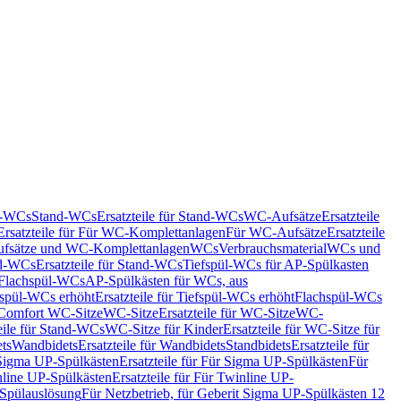
nd-WCs
Stand-WCs
Ersatzteile für Stand-WCs
WC-Aufsätze
Ersatzteile
Ersatzteile für Für WC-Komplettanlagen
Für WC-Aufsätze
Ersatzteile
fsätze und WC-Komplettanlagen
WCs
Verbrauchsmaterial
WCs und
d-WCs
Ersatzteile für Stand-WCs
Tiefspül-WCs für AP-Spülkasten
r Flachspül-WCs
AP-Spülkästen für WCs, aus
fspül-WCs erhöht
Ersatzteile für Tiefspül-WCs erhöht
Flachspül-WCs
r Comfort WC-Sitze
WC-Sitze
Ersatzteile für WC-Sitze
WC-
eile für Stand-WCs
WC-Sitze für Kinder
Ersatzteile für WC-Sitze für
ts
Wandbidets
Ersatzteile für Wandbidets
Standbidets
Ersatzteile für
Sigma UP-Spülkästen
Ersatzteile für Für Sigma UP-Spülkästen
Für
line UP-Spülkästen
Ersatzteile für Für Twinline UP-
 Spülauslösung
Für Netzbetrieb, für Geberit Sigma UP-Spülkästen 12