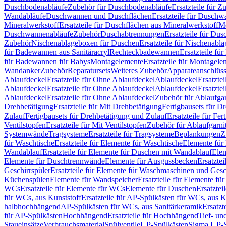
Duschbodenabläufe
Zubehör für Duschbodenabläufe
Ersatzteile für 
Wandabläufe
Duschwannen und Duschflächen
Ersatzteile für Dusch
Mineralwerkstoff
Ersatzteile für Duschflächen aus Mineralwerkstoff
Mo
Duschwannenabläufe
Zubehör
Duschabtrennungen
Ersatzteile für Du
Zubehör
Nischenablageboxen für Duschen
Ersatzteile für Nischenab
für Badewannen aus Sanitäracryl
Rechteckbadewannen
Ersatzteile f
für Badewannen für Babys
Montagelemente
Ersatzteile für Montagele
Wandanker
Zubehör
Reparatursets
Weiteres Zubehör
Apparateanschlüs
Ablaufdeckel
Ersatzteile für Ohne Ablaufdeckel
Ablaufdeckel
Ersatzte
Ablaufdeckel
Ersatzteile für Ohne Ablaufdeckel
Ablaufdeckel
Ersatzte
Ablaufdeckel
Ersatzteile für Ohne Ablaufdeckel
Zubehör für Ablaufga
Drehbetätigung
Ersatzteile für Mit Drehbetätigung
Fertigbausets für D
Zulauf
Fertigbausets für Drehbetätigung und Zulauf
Ersatzteile für Fe
Ventilstopfen
Ersatzteile für Mit Ventilstopfen
Zubehör für Ablaufgarn
Systemwände
Tragsysteme
Ersatzteile für Tragsysteme
Beplankungen
Z
für Waschtische
Ersatzteile für Elemente für Waschtische
Elemente für 
Wandablauf
Ersatzteile für Elemente für Duschen mit Wandablauf
Ele
Elemente für Duschtrennwände
Elemente für Ausgussbecken
Ersatzte
Geschirrspüler
Ersatzteile für Elemente für Waschmaschinen und Gesc
Küchenspülen
Elemente für Wandspeicher
Ersatzteile für Elemente fü
WCs
Ersatzteile für Elemente für WCs
Elemente für Duschen
Ersatztei
für WCs, aus Kunststoff
Ersatzteile für AP-Spülkästen für WCs, aus K
halbhochhängend
AP-Spülkästen für WCs, aus Sanitärkeramik
Ersatzt
für AP-Spülkästen
Hochhängend
Ersatzteile für Hochhängend
Tief- u
Staueinsätze
Verbrauchsmaterial
Spülventile
UP-Spülkästen
Sigma UP-S