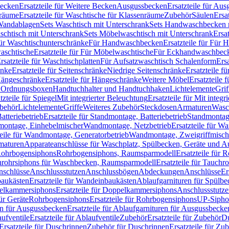
Becken
Ersatzteile für Weitere Becken
Ausgussbecken
Ersatzteile für Au
nräume
Ersatzteile für Waschtische für Klassenräume
Zubehör
Säulen
Ersa
andablagen
Sets Waschtisch mit Unterschrank
Sets Handwaschbecken 
aschtisch mit Unterschrank
Sets Möbelwaschtisch mit Unterschrank
Ersa
für Waschtischunterschränke
Für Handwaschbecken
Ersatzteile für Für
aschtische
Ersatzteile für Für Möbelwaschtische
Für Eckhandwaschbec
rsatzteile für Waschtischplatten
Für Aufsatzwaschtisch Schalenform
Ers
änke
Ersatzteile für Seitenschränke
Niedrige Seitenschränke
Ersatzteile f
ängeschränke
Ersatzteile für Hängeschränke
Weitere Möbel
Ersatzteile 
d Ordnungsboxen
Handtuchhalter und Handtuchhaken
Lichtelemente
Grif
tzteile für Spiegel
Mit integrierter Beleuchtung
Ersatzteile für Mit integr
behör
Lichtelemente
Griffe
Weiteres Zubehör
Steckdosen
Armaturen
Wasc
tteriebetrieb
Ersatzteile für Standmontage, Batteriebetrieb
Standmontage
dmontage, Einhebelmischer
Wandmontage, Netzbetrieb
Ersatzteile für W
teile für Wandmontage, Generatorbetrieb
Wandmontage, Zweigriffmisch
rmaturen
Apparateanschlüsse für Waschplatz, Spülbecken, Geräte und 
 Rohrbogensiphons
Rohrbogensiphons, Raumsparmodell
Ersatzteile für
rohrsiphons für Waschbecken, Raumsparmodell
Ersatzteile für Tauch
nschlüsse
Anschlussstutzen
Anschlussbögen
Abdeckungen
Anschlüsse
Er
aukästen
Ersatzteile für Wandeinbaukästen
Ablaufgarnituren für Spülb
elkammersiphons
Ersatzteile für Doppelkammersiphons
Anschlussstutz
für Geräte
Rohrbogensiphons
Ersatzteile für Rohrbogensiphons
UP-Sipho
en für Ausgussbecken
Ersatzteile für Ablaufgarnituren für Ausgussbecke
ufventile
Ersatzteile für Ablaufventile
Zubehör
Ersatzteile für Zubehör
D
Ersatzteile für Duschrinnen
Zubehör für Duschrinnen
Ersatzteile für Zu