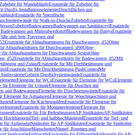
Zubehör für Wandabläufe
Ersatzteile für Zubehör für
t Duofix Installationselemente
Duschflächen aus
nabläufe
Ersatzteile für Spezifische
 Duschseitenwände für Walk-in-Dusche
Zubehör
Ersatzteile für
geboxen
Zubehör
Badewannen
Badewannen aus Sanitäracryl
Ersatzteile
ür Badewannen aus Mineralwerkstoff
Badewannen für Babys
Ersatzteile
s Füße und Sets Traversen und
d52
Ersatzteile für Ablaufgarnituren für Duschwannen, d52
Ohne
e für Ablaufgarnituren für Duschwannen, d90
Ohne
le für Ablaufgarnituren für Duschwannen Sestra
Ohne
en, d52
Ersatzteile für Ablaufgarnituren für Badewannen, d52
Mit
tätigung und Zulauf
Ersatzteile für Mit Drehbetätigung und
trol
Ersatzteile für Mit Druckbetätigung PushControl
Mit
d Spülsysteme
Geberit Duofix
Systemwände
Ersatzteile für
eelemente
Elemente für WCs
Ersatzteile für Elemente für WCs
Elemente
le für Elemente für Urinale
Elemente für Duschen mit
chen und Badewannen
Elemente für Duschtrennwände
Ersatzteile für
für Elemente für Armaturen
Elemente für Waschmaschinen und
llasten
Elemente für Küchenspülen
Ersatzteile für Elemente für
eelemente
Ersatzteile für Montageelemente
Elemente für
gungen
Ersatzteile für Für Befestigungen
AP-Spülkästen
AP-Spülkästen
 für Hochhängend
Tief- und halbhochhängend
Ersatzteile für Tief- und
le für Aufgesetzt
Spülrohre für AP-Spülkästen
Ersatzteile für Spülrohre
le für Anschlüsse
Manschetten
Nippel, Rosetten und
und Spülventile
Füllventile
Ersatzteile für Füllventile
Füllventile für AP-