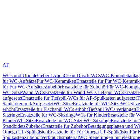
AT
WCs und Urinale
Geberit AquaClean Dusch-WCs
WC-Komplettanlag
für WC-Aufsätze
Für WC-Keramiken
Ersatzteile für Für WC-Kerami
für Für WC-Aufsätze
Zubehör
Ersatzteile für Zubehör
Für WC-Komplet
WC-Sitze
Wand-WCs
Ersatzteile für Wand-WCs
Tiefspül-WCs
Ersatzt
aufgesetzt
Ersatzteile für Tiefspül-WCs für AP-Spülkasten aufgesetzt
T
Sanitärkeramik
Aufgesetzt
WC-Sitze
Ersatzteile für WC-Sitze
WC-Sitze
erhöht
Ersatzteile für Flachspül-WCs erhöht
Tiefspül-WCs verlängert
E
Sitzringe
Ersatzteile für WC-Sitzringe
WCs für Kinder
Ersatzteile für 
Kinder
WC-Sitze
Ersatzteile für WC-Sitze
WC-Sitzringe
Ersatzteile fü
Standbidets
Zubehör
Ersatzteile für Zubehör
Betätigungsplatten und W
Omega UP-Spülkästen
Ersatzteile für Für Omega UP-Spülkästen
Für 
Spülkästen
Zubehör
Verbrauchsmaterial
WC-Steuerungen mit elektroni