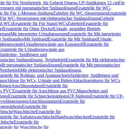
eile für Für Netzbetrieb, für Geberit Omega UP-Spülkästen 12 cm
Für
rungen mit pneumatischer Spülauslösung
Ersatzteile für WC-
ile für Für 1-Mengen-Spülung
Zubehör für WC-Steuerungen
Ersatzteile
ür Für WC-Steuerungen mit elektronischer Spülauslösung
Geberit
nd-WCs
Ersatzteile für Für Stand-WCs
Zubehör
Ersatzteile für
el
Ersatzteile für Ohne Deckel
Urinale, gespülter Betrieb,
uerung
Mit integrierter Urinalsteuerung
Ersatzteile für Mit integrierter
ür Spülrandlos
Mit Spülrand
Ersatzteile für Mit Spülrand
Urinale,
naltrennwände
Urinaltrennwände aus Kunststoff
Ersatzteile für
Ersatzteile für Urinaltrennwände aus
r Spülrohre, Spülbögen und
ronischer Spülauslösung, Netzbetrieb
Ersatzteile für Mit elektronischer
Mit pneumatischer Spülauslösung
Ersatzteile für Mit pneumatischer
 Netzbetrieb
Mit elektronischer Spülauslösung,
atzteile für Rohbau- und Austauschsets
Spülrohre, Spülbögen und
anschlüsse für WCs, Urinale und Bidets
Ablaufgarnituren für WCs
ssbögen
Anschlussstutzen
Ersatzteile für
us PVC
Ersatzteile für Anschlüsse aus PVC
Manschetten und
hons
Ersatzteile für Schneckensiphons
UP-Siphons
Ersatzteile für UP-
enverlängerungen
Anschlussstutzen
Ersatzteile für
ogensiphons
Ersatzteile für
htische
Waschtische
Ersatzteile für
atzteile für Aufsatzwaschtische
Handwaschbecken
Ersatzteile für
htische
Ersatzteile für
atzteile für Waschtische für