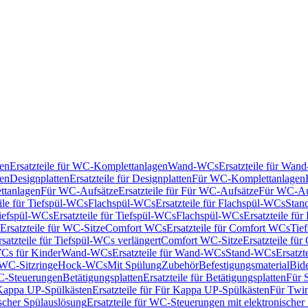
en
Ersatzteile für WC-Komplettanlagen
Wand-WCs
Ersatzteile für Wa
ken
Designplatten
Ersatzteile für Designplatten
Für WC-Komplettanlagen
tanlagen
Für WC-Aufsätze
Ersatzteile für Für WC-Aufsätze
Für WC-Au
eile für Tiefspül-WCs
Flachspül-WCs
Ersatzteile für Flachspül-WCs
Stan
iefspül-WCs
Ersatzteile für Tiefspül-WCs
Flachspül-WCs
Ersatzteile fü
Ersatzteile für WC-Sitze
Comfort WCs
Ersatzteile für Comfort WCs
Tie
rsatzteile für Tiefspül-WCs verlängert
Comfort WC-Sitze
Ersatzteile fü
WCs für Kinder
Wand-WCs
Ersatzteile für Wand-WCs
Stand-WCs
Ersatzt
r WC-Sitzringe
Hock-WCs
Mit Spülung
Zubehör
Befestigungsmaterial
Bide
C-Steuerungen
Betätigungsplatten
Ersatzteile für Betätigungsplatten
Für 
Kappa UP-Spülkästen
Ersatzteile für Für Kappa UP-Spülkästen
Für Twin
scher Spülauslösung
Ersatzteile für WC-Steuerungen mit elektronischer