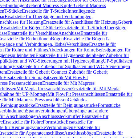
hverbindungen
Geberit Mapress Kupfer
Geberit Mapress
gen
T-Stücke
Ersatzteile für T-Stücke
Innenliegende
bar
Ersatzteile für Übergänge und Verbindungen,
nschlüsse für Heizung
Ersatzteile für Anschlüsse für Heizung
Geberit
n
Ersatzteile für Bögen
T-Stücke
Ersatzteile für T-Stücke
Übergänge
üsse
Ersatzteile für Verschlüsse
Anschlüsse
Ersatzteile für
rsatzteile für Reduktionen
Bögen
Ersatzteile für Bögen
T-
bergänge und Verbindungen, lösbar
Verschlüsse
Ersatzteile für
n für Rohre und Fittings
Abdeckungen für Rohre
Befestigungen für
ienespüleinheiten
Ersatzteile für Hygienespüleinheiten
Zubehör für
r Spülkästen und WC-Steuerungen mit Hygienespülung
UP-Spülkästen
pülung
Ersatzteile für Zubehör für Spülkästen und WC-Steuerungen
stem
Ersatzteile für Geberit Connect Zubehör für Geberit
le
Ersatzteile für Schrägsitzventile
Mit FlowFit
ress Pressanschlüssen
Ersatzteile für Mit Mapress
schlüssen
Mit Mepla Pressanschlüssen
Ersatzteile für Mit Mepla
gelhähne für UP-Montage
Mit FlowFit Pressanschlüssen
Ersatzteile für
le für Mit Mapress Pressanschlüssen
Gebäude-
n
Reinigungsstücke
Ersatzteile für Reinigungsstücke
Formstücke
ckverbindungen
Spannverbindungen
Übergänge auf andere
e für Anschlussbögen
Anschlusssteckmuffen
Ersatzteile für
re
Ersatzteile für Rohre
Formstücke
Ersatzteile für
ile für Reinigungsstücke
Verbindungen
Ersatzteile für
rsatzteile für Apparateanschlüsse
Anschlussbögen
Ersatzteile für