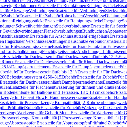
ehör
Rohrschellen
Verschlüsse
Dichtungen
Schutzdeckel
Verbrauchsmater
Abzweige
Reduktionen
Ersatzteile für Reduktionen
Reinigungsstücke
Ersat
ile für Abzweige
Verbindungen
Ersatzteile für Verbindungen
Steckverbi
ffe
Zubehör
Ersatzteile für Zubehör
Rohrschellen
Verschlüsse
Dichtungen
ktionen
Reinigungsstücke
Ersatzteile für Reinigungsstücke
Übergänge
So
bindungen
Schweißverbindungen
Steckverbindungen
Ersatzteile für Ste
für Gewindeverbindungen
Flanschverbindungen
Bundbüchsen
Apparatean
Anschlussstutzen
Ersatzteile für Anschlussstutzen
Fertigabläufe
Ersatzteil
len
Tragschalen
Verschlüsse
Dichtungen
Bauschutze
Verbrauchsmaterial
Br
tz für Entwässerungssysteme
Ersatzteile für Brandschutz für Entwässe
und Luftschalldämmung
Feuchtigkeitsschutz
Abdichtungen
Lüftungsvent
fe
Ersatzteile für Dachwassereinläufe
Dachwassereinläufe bis 12 l/s
Ersa
r Rinnen
Ersatzteile für Dachwassereinläufe für Rinnen
Dachwassereinläu
 25 l/s
Dampfsperrenelemente
Ersatzteile für Dampfsperrenelemente
Für 
tüberläufe
Für Dachwassereinläufe bis 12 l/s
Ersatzteile für Für Dachwass
–200
Befestigungssystem d250–315
Zubehör
Ersatzteile für Zubehör
Für 
Ersatzteile für Dachwassereinläufe
Dampfsperrenelemente
Ersatzteile 
raußen
Ersatzteile für Flächenentwässerung für drinnen und draußen
Bode
für Bodeneinläufe für Balkone und Terrassen, 13 x 13 cm
Zubehör
Ersatz
erkzeuge für Geberit FlowFit
Handpresswerkzeuge
Ersatzteile für Hand
Ersatzteile für Presswerkzeuge Kompatibilität [2]
Rohrbearbeitungswer
opfen
Prüfmittel
Zubehör
Ersatzteile für Zubehör
Werkzeuge für Geberit P
swerkzeuge
Werkzeuge für Geberit Mepla
Ersatzteile für Werkzeuge für 
ür Presswerkzeuge Kompatibilität [1]
Presswerkzeuge Kompatibilität [2]
E
zeuge
Abpressstopfen
Ersatzteile für Abpressstopfen
Prüfmittel
Zubehör
We