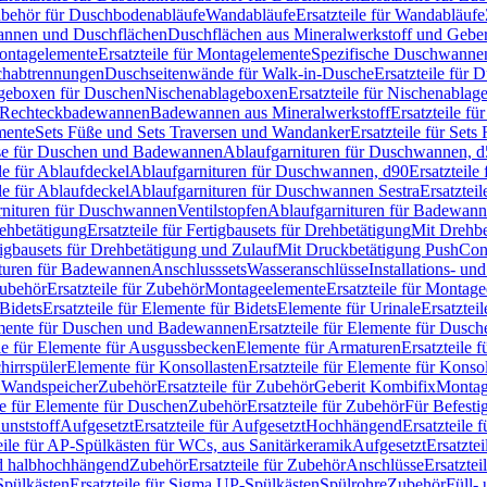
Zubehör für Duschbodenabläufe
Wandabläufe
Ersatzteile für Wandabläufe
wannen und Duschflächen
Duschflächen aus Mineralwerkstoff und Geberi
ntagelemente
Ersatzteile für Montagelemente
Spezifische Duschwanne
schabtrennungen
Duschseitenwände für Walk-in-Dusche
Ersatzteile für
lageboxen für Duschen
Nischenablageboxen
Ersatzteile für Nischenabla
ür Rechteckbadewannen
Badewannen aus Mineralwerkstoff
Ersatzteile f
mente
Sets Füße und Sets Traversen und Wandanker
Ersatzteile für Set
se für Duschen und Badewannen
Ablaufgarnituren für Duschwannen, 
ile für Ablaufdeckel
Ablaufgarnituren für Duschwannen, d90
Ersatzteil
ile für Ablaufdeckel
Ablaufgarnituren für Duschwannen Sestra
Ersatztei
rnituren für Duschwannen
Ventilstopfen
Ablaufgarnituren für Badewann
rehbetätigung
Ersatzteile für Fertigbausets für Drehbetätigung
Mit Drehbe
rtigbausets für Drehbetätigung und Zulauf
Mit Druckbetätigung PushCon
ituren für Badewannen
Anschlusssets
Wasseranschlüsse
Installations- un
ubehör
Ersatzteile für Zubehör
Montageelemente
Ersatzteile für Montag
Bidets
Ersatzteile für Elemente für Bidets
Elemente für Urinale
Ersatztei
mente für Duschen und Badewannen
Ersatzteile für Elemente für Dus
ile für Elemente für Ausgussbecken
Elemente für Armaturen
Ersatzteile 
hirrspüler
Elemente für Konsollasten
Ersatzteile für Elemente für Konso
r Wandspeicher
Zubehör
Ersatzteile für Zubehör
Geberit Kombifix
Montag
le für Elemente für Duschen
Zubehör
Ersatzteile für Zubehör
Für Befesti
unststoff
Aufgesetzt
Ersatzteile für Aufgesetzt
Hochhängend
Ersatzteile
eile für AP-Spülkästen für WCs, aus Sanitärkeramik
Aufgesetzt
Ersatztei
nd halbhochhängend
Zubehör
Ersatzteile für Zubehör
Anschlüsse
Ersatztei
pülkästen
Ersatzteile für Sigma UP-Spülkästen
Spülrohre
Zubehör
Füll- 