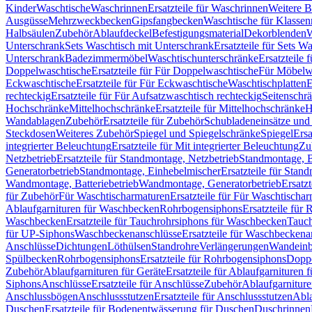
Kinder
Waschtische
Waschrinnen
Ersatzteile für Waschrinnen
Weitere 
Ausgüsse
Mehrzweckbecken
Gipsfangbecken
Waschtische für Klasse
Halbsäulen
Zubehör
Ablaufdeckel
Befestigungsmaterial
Dekorblenden
W
Unterschrank
Sets Waschtisch mit Unterschrank
Ersatzteile für Sets W
Unterschrank
Badezimmermöbel
Waschtischunterschränke
Ersatzteile 
Doppelwaschtische
Ersatzteile für Für Doppelwaschtische
Für Möbelw
Eckwaschtische
Ersatzteile für Für Eckwaschtische
Waschtischplatten
E
rechteckig
Ersatzteile für Für Aufsatzwaschtisch rechteckig
Seitenschr
Hochschränke
Mittelhochschränke
Ersatzteile für Mittelhochschränke
H
Wandablagen
Zubehör
Ersatzteile für Zubehör
Schubladeneinsätze un
Steckdosen
Weiteres Zubehör
Spiegel und Spiegelschränke
Spiegel
Ersa
integrierter Beleuchtung
Ersatzteile für Mit integrierter Beleuchtung
Zu
Netzbetrieb
Ersatzteile für Standmontage, Netzbetrieb
Standmontage, Ba
Generatorbetrieb
Standmontage, Einhebelmischer
Ersatzteile für Stan
Wandmontage, Batteriebetrieb
Wandmontage, Generatorbetrieb
Ersatz
für Zubehör
Für Waschtischarmaturen
Ersatzteile für Für Waschtischa
Ablaufgarnituren für Waschbecken
Rohrbogensiphons
Ersatzteile für
Waschbecken
Ersatzteile für Tauchrohrsiphons für Waschbecken
Tauch
für UP-Siphons
Waschbeckenanschlüsse
Ersatzteile für Waschbeckena
Anschlüsse
Dichtungen
Löthülsen
Standrohre
Verlängerungen
Wandeinb
Spülbecken
Rohrbogensiphons
Ersatzteile für Rohrbogensiphons
Dopp
Zubehör
Ablaufgarnituren für Geräte
Ersatzteile für Ablaufgarnituren 
Siphons
Anschlüsse
Ersatzteile für Anschlüsse
Zubehör
Ablaufgarnitur
Anschlussbögen
Anschlussstutzen
Ersatzteile für Anschlussstutzen
Abla
Duschen
Ersatzteile für Bodenentwässerung für Duschen
Duschrinnen