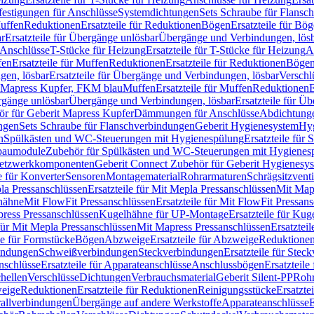
festigungen für Anschlüsse
Systemdichtungen
Sets Schraube für Flansc
Muffen
Reduktionen
Ersatzteile für Reduktionen
Bögen
Ersatzteile für Bö
r
Ersatzteile für Übergänge unlösbar
Übergänge und Verbindungen, lös
r Anschlüsse
T-Stücke für Heizung
Ersatzteile für T-Stücke für Heizung
A
fen
Ersatzteile für Muffen
Reduktionen
Ersatzteile für Reduktionen
Böge
gen, lösbar
Ersatzteile für Übergänge und Verbindungen, lösbar
Verschl
it Mapress Kupfer, FKM blau
Muffen
Ersatzteile für Muffen
Reduktionen
E
ergänge unlösbar
Übergänge und Verbindungen, lösbar
Ersatzteile für Ü
hör für Geberit Mapress Kupfer
Dämmungen für Anschlüsse
Abdichtunge
ngen
Sets Schraube für Flanschverbindungen
Geberit Hygienesystem
Hyg
n
Spülkästen und WC-Steuerungen mit Hygienespülung
Ersatzteile fü
nbaumodule
Zubehör für Spülkästen und WC-Steuerungen mit Hygienes
etzwerkkomponenten
Geberit Connect Zubehör für Geberit Hygienesy
e für Konverter
Sensoren
Montagematerial
Rohrarmaturen
Schrägsitzventi
la Pressanschlüssen
Ersatzteile für Mit Mepla Pressanschlüssen
Mit Map
lhähne
Mit FlowFit Pressanschlüssen
Ersatzteile für Mit FlowFit Pressan
press Pressanschlüssen
Kugelhähne für UP-Montage
Ersatzteile für Ku
 für Mit Mepla Pressanschlüssen
Mit Mapress Pressanschlüssen
Ersatztei
le für Formstücke
Bögen
Abzweige
Ersatzteile für Abzweige
Reduktione
bindungen
Schweißverbindungen
Steckverbindungen
Ersatzteile für Ste
nschlüsse
Ersatzteile für Apparateanschlüsse
Anschlussbögen
Ersatzteil
hellen
Verschlüsse
Dichtungen
Verbrauchsmaterial
Geberit Silent-PP
Roh
weige
Reduktionen
Ersatzteile für Reduktionen
Reinigungsstücke
Ersatzte
allverbindungen
Übergänge auf andere Werkstoffe
Apparateanschlüsse
E