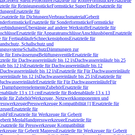
ial
Geberit Silent-Pro
Rohre
Ersatzteile für Rohre
Formstücke
Ersatzteile
zteile für Reinigungsstücke
Formstücke SuperTube
Ersatzteile für
ndungen
Ersatzteile für
Ersatzteile für Dichtungen
Verbrauchsmaterial
Geberit
nderformstücke
Ersatzteile für Sonderformstücke
Formstücke
ckverbindungen
Übergänge auf andere Werkstoffe
Ersatzteile für
schlüsse
Ersatzteile für Apparateanschlüsse
Anschlussbögen
Ersatzteile
e für Fertigabläufe
Schneckensiphons
Ersatzteile für
andschutz, Schallschutz und
rungssysteme
Schallschutz
Dämmungen zur
ile für Entwässerung
Belüftungsventile
Ersatzteile für
tzteile für Dachwassereinläufe bis 12 l/s
Dachwassereinläufe bis 25
fe bis 12 l/s
Ersatzteile für Dachwassereinläufe bis 12
Dachwassereinläufe bis 12 l/s
Ersatzteile für Für Dachwassereinläufe
ereinläufe bis 12 l/s
Dachwassereinläufe bis 25 l/s
Ersatzteile für
Dachwassereinläufe
Ersatzteile für Für Dachwassereinläufe
Für
für Dampfsperrenelemente
Zubehör
Ersatzteile für
nabläufe 13 x 13 cm
Ersatzteile für Bodenabläufe 13 x 13
teile für Zubehör
Werkzeuge, Netzwerkkomponenten und
presswerkzeuge
Presswerkzeuge Kompatibilität [1]
Ersatzteile für
kzeuge
Ersatzteile für
ushFit
Ersatzteile für Werkzeuge für Geberit
Geberit Mepla
Handpresswerkzeuge
Ersatzteile für
rsatzteile für Presswerkzeuge Kompatibilität
rkzeuge für Geberit Mapress
Ersatzteile für Werkzeuge für Geberit