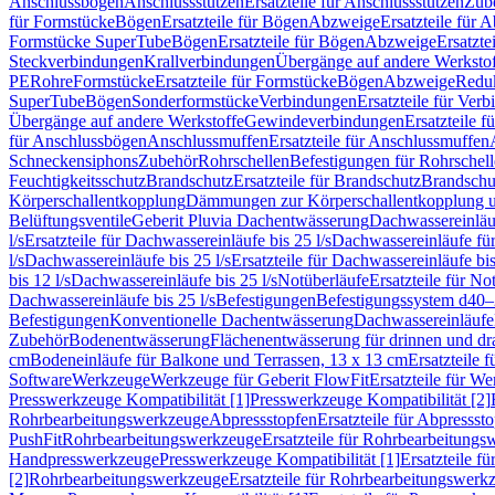
Anschlussbögen
Anschlussstutzen
Ersatzteile für Anschlussstutzen
Zub
für Formstücke
Bögen
Ersatzteile für Bögen
Abzweige
Ersatzteile für 
Formstücke SuperTube
Bögen
Ersatzteile für Bögen
Abzweige
Ersatzte
Steckverbindungen
Krallverbindungen
Übergänge auf andere Werksto
PE
Rohre
Formstücke
Ersatzteile für Formstücke
Bögen
Abzweige
Redu
SuperTube
Bögen
Sonderformstücke
Verbindungen
Ersatzteile für Ver
Übergänge auf andere Werkstoffe
Gewindeverbindungen
Ersatzteile 
für Anschlussbögen
Anschlussmuffen
Ersatzteile für Anschlussmuffen
Schneckensiphons
Zubehör
Rohrschellen
Befestigungen für Rohrschel
Feuchtigkeitsschutz
Brandschutz
Ersatzteile für Brandschutz
Brandschu
Körperschallentkopplung
Dämmungen zur Körperschallentkopplung 
Belüftungsventile
Geberit Pluvia Dachentwässerung
Dachwassereinläu
l/s
Ersatzteile für Dachwassereinläufe bis 25 l/s
Dachwassereinläufe fü
l/s
Dachwassereinläufe bis 25 l/s
Ersatzteile für Dachwassereinläufe bis
bis 12 l/s
Dachwassereinläufe bis 25 l/s
Notüberläufe
Ersatzteile für No
Dachwassereinläufe bis 25 l/s
Befestigungen
Befestigungssystem d40
Befestigungen
Konventionelle Dachentwässerung
Dachwassereinläufe
Zubehör
Bodenentwässerung
Flächenentwässerung für drinnen und d
cm
Bodeneinläufe für Balkone und Terrassen, 13 x 13 cm
Ersatzteile 
Software
Werkzeuge
Werkzeuge für Geberit FlowFit
Ersatzteile für W
Presswerkzeuge Kompatibilität [1]
Presswerkzeuge Kompatibilität [2]
Rohrbearbeitungswerkzeuge
Abpressstopfen
Ersatzteile für Abpressst
PushFit
Rohrbearbeitungswerkzeuge
Ersatzteile für Rohrbearbeitung
Handpresswerkzeuge
Presswerkzeuge Kompatibilität [1]
Ersatzteile f
[2]
Rohrbearbeitungswerkzeuge
Ersatzteile für Rohrbearbeitungswerk