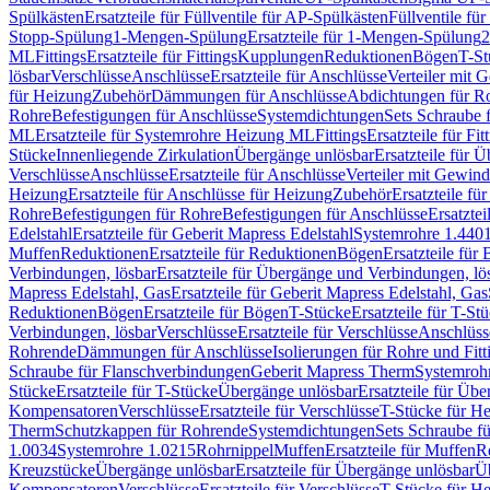
Spülkästen
Ersatzteile für Füllventile für AP-Spülkästen
Füllventile fü
Stopp-Spülung
1-Mengen-Spülung
Ersatzteile für 1-Mengen-Spülung
2
ML
Fittings
Ersatzteile für Fittings
Kupplungen
Reduktionen
Bögen
T-St
lösbar
Verschlüsse
Anschlüsse
Ersatzteile für Anschlüsse
Verteiler mit 
für Heizung
Zubehör
Dämmungen für Anschlüsse
Abdichtungen für Ro
Rohre
Befestigungen für Anschlüsse
Systemdichtungen
Sets Schraube 
ML
Ersatzteile für Systemrohre Heizung ML
Fittings
Ersatzteile für Fit
Stücke
Innenliegende Zirkulation
Übergänge unlösbar
Ersatzteile für 
Verschlüsse
Anschlüsse
Ersatzteile für Anschlüsse
Verteiler mit Gewin
Heizung
Ersatzteile für Anschlüsse für Heizung
Zubehör
Ersatzteile fü
Rohre
Befestigungen für Rohre
Befestigungen für Anschlüsse
Ersatzte
Edelstahl
Ersatzteile für Geberit Mapress Edelstahl
Systemrohre 1.440
Muffen
Reduktionen
Ersatzteile für Reduktionen
Bögen
Ersatzteile für
Verbindungen, lösbar
Ersatzteile für Übergänge und Verbindungen, lö
Mapress Edelstahl, Gas
Ersatzteile für Geberit Mapress Edelstahl, Gas
Reduktionen
Bögen
Ersatzteile für Bögen
T-Stücke
Ersatzteile für T-St
Verbindungen, lösbar
Verschlüsse
Ersatzteile für Verschlüsse
Anschlüss
Rohrende
Dämmungen für Anschlüsse
Isolierungen für Rohre und Fitt
Schraube für Flanschverbindungen
Geberit Mapress Therm
Systemroh
Stücke
Ersatzteile für T-Stücke
Übergänge unlösbar
Ersatzteile für Üb
Kompensatoren
Verschlüsse
Ersatzteile für Verschlüsse
T-Stücke für H
Therm
Schutzkappen für Rohrende
Systemdichtungen
Sets Schraube f
1.0034
Systemrohre 1.0215
Rohrnippel
Muffen
Ersatzteile für Muffen
R
Kreuzstücke
Übergänge unlösbar
Ersatzteile für Übergänge unlösbar
Üb
Kompensatoren
Verschlüsse
Ersatzteile für Verschlüsse
T-Stücke für H