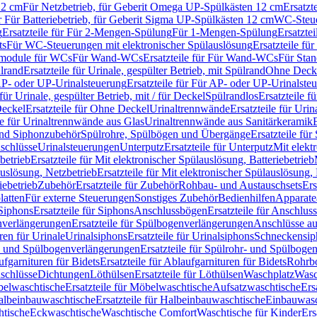
12 cm
Für Netzbetrieb, für Geberit Omega UP-Spülkästen 12 cm
Ersatzt
ür Für Batteriebetrieb, für Geberit Sigma UP-Spülkästen 12 cm
WC-Steue
g
Ersatzteile für Für 2-Mengen-Spülung
Für 1-Mengen-Spülung
Ersatzte
ts
Für WC-Steuerungen mit elektronischer Spülauslösung
Ersatzteile f
ärmodule für WCs
Für Wand-WCs
Ersatzteile für Für Wand-WCs
Für Sta
ülrand
Ersatzteile für Urinale, gespülter Betrieb, mit Spülrand
Ohne Deck
P- oder UP-Urinalsteuerung
Ersatzteile für Für AP- oder UP-Urinalste
 für Urinale, gespülter Betrieb, mit / für Deckel
Spülrandlos
Ersatzteile f
eckel
Ersatzteile für Ohne Deckel
Urinaltrennwände
Ersatzteile für Uri
le für Urinaltrennwände aus Glas
Urinaltrennwände aus Sanitärkeramik
nd Siphonzubehör
Spülrohre, Spülbögen und Übergänge
Ersatzteile fü
schlüsse
Urinalsteuerungen
Unterputz
Ersatzteile für Unterputz
Mit elekt
betrieb
Ersatzteile für Mit elektronischer Spülauslösung, Batteriebetrieb
auslösung, Netzbetrieb
Ersatzteile für Mit elektronischer Spülauslösung,
iebetrieb
Zubehör
Ersatzteile für Zubehör
Rohbau- und Austauschsets
Ers
atten
Für externe Steuerungen
Sonstiges Zubehör
Bedienhilfen
Apparate
Siphons
Ersatzteile für Siphons
Anschlussbögen
Ersatzteile für Anschlu
verlängerungen
Ersatzteile für Spülbogenverlängerungen
Anschlüsse a
ren für Urinale
Urinalsiphons
Ersatzteile für Urinalsiphons
Schneckensip
- und Spülbogenverlängerungen
Ersatzteile für Spülrohr- und Spülbog
fgarnituren für Bidets
Ersatzteile für Ablaufgarnituren für Bidets
Rohrb
schlüsse
Dichtungen
Löthülsen
Ersatzteile für Löthülsen
Waschplatz
Wasc
elwaschtische
Ersatzteile für Möbelwaschtische
Aufsatzwaschtische
Ers
albeinbauwaschtische
Ersatzteile für Halbeinbauwaschtische
Einbauwasc
htische
Eckwaschtische
Waschtische Comfort
Waschtische für Kinder
Ers