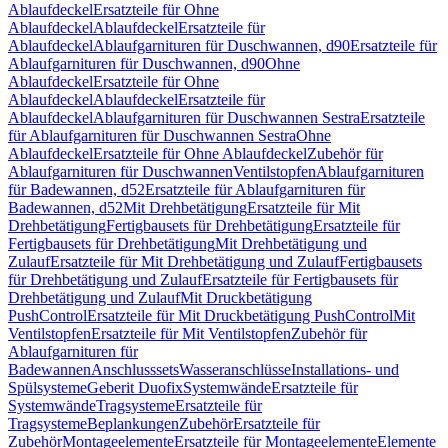
Ablaufdeckel
Ersatzteile für Ohne
Ablaufdeckel
Ablaufdeckel
Ersatzteile für
Ablaufdeckel
Ablaufgarnituren für Duschwannen, d90
Ersatzteile für
Ablaufgarnituren für Duschwannen, d90
Ohne
Ablaufdeckel
Ersatzteile für Ohne
Ablaufdeckel
Ablaufdeckel
Ersatzteile für
Ablaufdeckel
Ablaufgarnituren für Duschwannen Sestra
Ersatzteile
für Ablaufgarnituren für Duschwannen Sestra
Ohne
Ablaufdeckel
Ersatzteile für Ohne Ablaufdeckel
Zubehör für
Ablaufgarnituren für Duschwannen
Ventilstopfen
Ablaufgarnituren
für Badewannen, d52
Ersatzteile für Ablaufgarnituren für
Badewannen, d52
Mit Drehbetätigung
Ersatzteile für Mit
Drehbetätigung
Fertigbausets für Drehbetätigung
Ersatzteile für
Fertigbausets für Drehbetätigung
Mit Drehbetätigung und
Zulauf
Ersatzteile für Mit Drehbetätigung und Zulauf
Fertigbausets
für Drehbetätigung und Zulauf
Ersatzteile für Fertigbausets für
Drehbetätigung und Zulauf
Mit Druckbetätigung
PushControl
Ersatzteile für Mit Druckbetätigung PushControl
Mit
Ventilstopfen
Ersatzteile für Mit Ventilstopfen
Zubehör für
Ablaufgarnituren für
Badewannen
Anschlusssets
Wasseranschlüsse
Installations- und
Spülsysteme
Geberit Duofix
Systemwände
Ersatzteile für
Systemwände
Tragsysteme
Ersatzteile für
Tragsysteme
Beplankungen
Zubehör
Ersatzteile für
Zubehör
Montageelemente
Ersatzteile für Montageelemente
Elemente