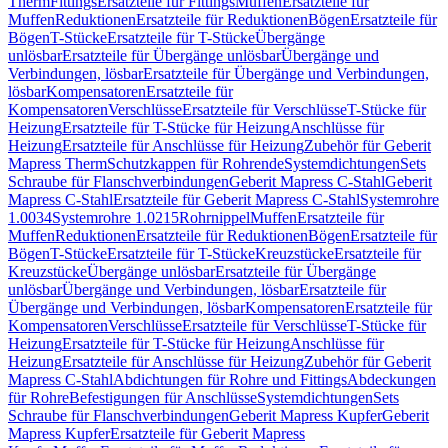
Therm
Fittings
Ersatzteile für Fittings
Muffen
Ersatzteile für
Muffen
Reduktionen
Ersatzteile für Reduktionen
Bögen
Ersatzteile für
Bögen
T-Stücke
Ersatzteile für T-Stücke
Übergänge
unlösbar
Ersatzteile für Übergänge unlösbar
Übergänge und
Verbindungen, lösbar
Ersatzteile für Übergänge und Verbindungen,
lösbar
Kompensatoren
Ersatzteile für
Kompensatoren
Verschlüsse
Ersatzteile für Verschlüsse
T-Stücke für
Heizung
Ersatzteile für T-Stücke für Heizung
Anschlüsse für
Heizung
Ersatzteile für Anschlüsse für Heizung
Zubehör für Geberit
Mapress Therm
Schutzkappen für Rohrende
Systemdichtungen
Sets
Schraube für Flanschverbindungen
Geberit Mapress C-Stahl
Geberit
Mapress C-Stahl
Ersatzteile für Geberit Mapress C-Stahl
Systemrohre
1.0034
Systemrohre 1.0215
Rohrnippel
Muffen
Ersatzteile für
Muffen
Reduktionen
Ersatzteile für Reduktionen
Bögen
Ersatzteile für
Bögen
T-Stücke
Ersatzteile für T-Stücke
Kreuzstücke
Ersatzteile für
Kreuzstücke
Übergänge unlösbar
Ersatzteile für Übergänge
unlösbar
Übergänge und Verbindungen, lösbar
Ersatzteile für
Übergänge und Verbindungen, lösbar
Kompensatoren
Ersatzteile für
Kompensatoren
Verschlüsse
Ersatzteile für Verschlüsse
T-Stücke für
Heizung
Ersatzteile für T-Stücke für Heizung
Anschlüsse für
Heizung
Ersatzteile für Anschlüsse für Heizung
Zubehör für Geberit
Mapress C-Stahl
Abdichtungen für Rohre und Fittings
Abdeckungen
für Rohre
Befestigungen für Anschlüsse
Systemdichtungen
Sets
Schraube für Flanschverbindungen
Geberit Mapress Kupfer
Geberit
Mapress Kupfer
Ersatzteile für Geberit Mapress