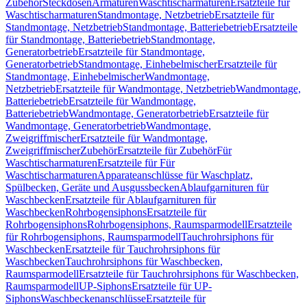
Zubehör
Steckdosen
Armaturen
Waschtischarmaturen
Ersatzteile für
Waschtischarmaturen
Standmontage, Netzbetrieb
Ersatzteile für
Standmontage, Netzbetrieb
Standmontage, Batteriebetrieb
Ersatzteile
für Standmontage, Batteriebetrieb
Standmontage,
Generatorbetrieb
Ersatzteile für Standmontage,
Generatorbetrieb
Standmontage, Einhebelmischer
Ersatzteile für
Standmontage, Einhebelmischer
Wandmontage,
Netzbetrieb
Ersatzteile für Wandmontage, Netzbetrieb
Wandmontage,
Batteriebetrieb
Ersatzteile für Wandmontage,
Batteriebetrieb
Wandmontage, Generatorbetrieb
Ersatzteile für
Wandmontage, Generatorbetrieb
Wandmontage,
Zweigriffmischer
Ersatzteile für Wandmontage,
Zweigriffmischer
Zubehör
Ersatzteile für Zubehör
Für
Waschtischarmaturen
Ersatzteile für Für
Waschtischarmaturen
Apparateanschlüsse für Waschplatz,
Spülbecken, Geräte und Ausgussbecken
Ablaufgarnituren für
Waschbecken
Ersatzteile für Ablaufgarnituren für
Waschbecken
Rohrbogensiphons
Ersatzteile für
Rohrbogensiphons
Rohrbogensiphons, Raumsparmodell
Ersatzteile
für Rohrbogensiphons, Raumsparmodell
Tauchrohrsiphons für
Waschbecken
Ersatzteile für Tauchrohrsiphons für
Waschbecken
Tauchrohrsiphons für Waschbecken,
Raumsparmodell
Ersatzteile für Tauchrohrsiphons für Waschbecken,
Raumsparmodell
UP-Siphons
Ersatzteile für UP-
Siphons
Waschbeckenanschlüsse
Ersatzteile für