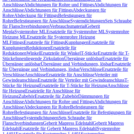
Anschlüsse
Abdichtungen für Rohre und Fittings
Abdichtungen für
Anschlüsse
Abdichtungen für Fittings
Abdeckungen für
Rohre
Abdeckung für Fittings
Befestigungen für
Rohre
Befestigungen für Anschlüsse
Systemdichtungen
Sets Schraube
für Flanschverbindungen
Verbrauchsmaterial
Geberit
Mepla
Systemrohre ML
Ersatzteile für Systemrohre ML
Systemrohre
Heizung ML
Ersatzteile für Systemrohre Heizung
ML
Fittings
Ersatzteile für Fittings
Kupplungen
Ersatzteile für
Kupplungen
Reduktionen
Ersatzteile für
Reduktionen
Winkel
Ersatzteile für Winkel
T-Stücke
Ersatzteile für T-
Stücke
Innenliegende Zirkulation
Übergänge unlösbar
Ersatzteile für
Übergänge unlösbar
Übergänge und Verbindungen, lösbar
Ersatzteile
für Übergänge und Verbindungen, lösbar
Verschlüsse
Ersatzteile für
Verschlüsse
Anschlüsse
Ersatzteile für Anschlüsse
Verteiler mit
Gewindeanschluss
Ersatzteile für Verteiler mit Gewindeanschluss
T-
Stücke für Heizung
Ersatzteile für T-Stücke für Heizung
Anschlüsse
für Heizung
Ersatzteile für Anschlüsse für
Heizung
Zubehör
Ersatzteile für Zubehör
Dämmungen für
Anschlüsse
Abdichtungen für Rohre und Fittings
Abdichtungen für
Anschlüsse
Abdeckungen für Rohre
Befestigungen für
Rohre
Befestigungen für Anschlüsse
Ersatzteile für Befestigungen für
Anschlüsse
Systemdichtungen
Sets Schraube für
Flanschverbindungen
Geberit Mapress Edelstahl
Geberit Mapress
Edelstahl
Ersatzteile für Geberit Mapress Edelstahl
Systemrohre
1.4401
Ersatzteile für Systemrohre 1.4401
Systemrohre