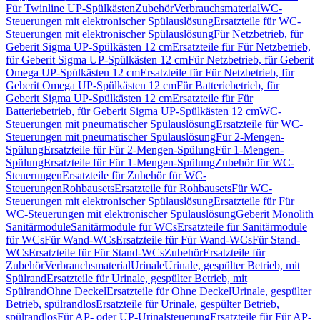
Für Twinline UP-Spülkästen
Zubehör
Verbrauchsmaterial
WC-
Steuerungen mit elektronischer Spülauslösung
Ersatzteile für WC-
Steuerungen mit elektronischer Spülauslösung
Für Netzbetrieb, für
Geberit Sigma UP-Spülkästen 12 cm
Ersatzteile für Für Netzbetrieb,
für Geberit Sigma UP-Spülkästen 12 cm
Für Netzbetrieb, für Geberit
Omega UP-Spülkästen 12 cm
Ersatzteile für Für Netzbetrieb, für
Geberit Omega UP-Spülkästen 12 cm
Für Batteriebetrieb, für
Geberit Sigma UP-Spülkästen 12 cm
Ersatzteile für Für
Batteriebetrieb, für Geberit Sigma UP-Spülkästen 12 cm
WC-
Steuerungen mit pneumatischer Spülauslösung
Ersatzteile für WC-
Steuerungen mit pneumatischer Spülauslösung
Für 2-Mengen-
Spülung
Ersatzteile für Für 2-Mengen-Spülung
Für 1-Mengen-
Spülung
Ersatzteile für Für 1-Mengen-Spülung
Zubehör für WC-
Steuerungen
Ersatzteile für Zubehör für WC-
Steuerungen
Rohbausets
Ersatzteile für Rohbausets
Für WC-
Steuerungen mit elektronischer Spülauslösung
Ersatzteile für Für
WC-Steuerungen mit elektronischer Spülauslösung
Geberit Monolith
Sanitärmodule
Sanitärmodule für WCs
Ersatzteile für Sanitärmodule
für WCs
Für Wand-WCs
Ersatzteile für Für Wand-WCs
Für Stand-
WCs
Ersatzteile für Für Stand-WCs
Zubehör
Ersatzteile für
Zubehör
Verbrauchsmaterial
Urinale
Urinale, gespülter Betrieb, mit
Spülrand
Ersatzteile für Urinale, gespülter Betrieb, mit
Spülrand
Ohne Deckel
Ersatzteile für Ohne Deckel
Urinale, gespülter
Betrieb, spülrandlos
Ersatzteile für Urinale, gespülter Betrieb,
spülrandlos
Für AP- oder UP-Urinalsteuerung
Ersatzteile für Für AP-