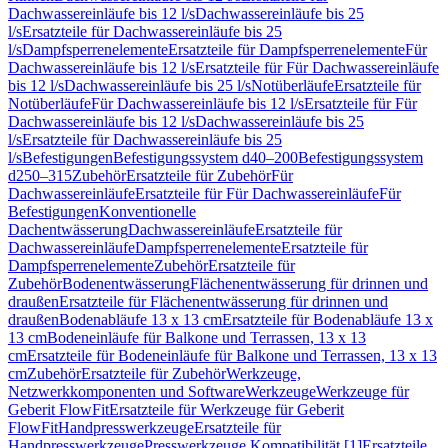
Dachwassereinläufe bis 12 l/s
Dachwassereinläufe bis 25
l/s
Ersatzteile für Dachwassereinläufe bis 25
l/s
Dampfsperrenelemente
Ersatzteile für Dampfsperrenelemente
Für
Dachwassereinläufe bis 12 l/s
Ersatzteile für Für Dachwassereinläufe
bis 12 l/s
Dachwassereinläufe bis 25 l/s
Notüberläufe
Ersatzteile für
Notüberläufe
Für Dachwassereinläufe bis 12 l/s
Ersatzteile für Für
Dachwassereinläufe bis 12 l/s
Dachwassereinläufe bis 25
l/s
Ersatzteile für Dachwassereinläufe bis 25
l/s
Befestigungen
Befestigungssystem d40–200
Befestigungssystem
d250–315
Zubehör
Ersatzteile für Zubehör
Für
Dachwassereinläufe
Ersatzteile für Für Dachwassereinläufe
Für
Befestigungen
Konventionelle
Dachentwässerung
Dachwassereinläufe
Ersatzteile für
Dachwassereinläufe
Dampfsperrenelemente
Ersatzteile für
Dampfsperrenelemente
Zubehör
Ersatzteile für
Zubehör
Bodenentwässerung
Flächenentwässerung für drinnen und
draußen
Ersatzteile für Flächenentwässerung für drinnen und
draußen
Bodenabläufe 13 x 13 cm
Ersatzteile für Bodenabläufe 13 x
13 cm
Bodeneinläufe für Balkone und Terrassen, 13 x 13
cm
Ersatzteile für Bodeneinläufe für Balkone und Terrassen, 13 x 13
cm
Zubehör
Ersatzteile für Zubehör
Werkzeuge,
Netzwerkkomponenten und Software
Werkzeuge
Werkzeuge für
Geberit FlowFit
Ersatzteile für Werkzeuge für Geberit
FlowFit
Handpresswerkzeuge
Ersatzteile für
Handpresswerkzeuge
Presswerkzeuge Kompatibilität [1]
Ersatzteile