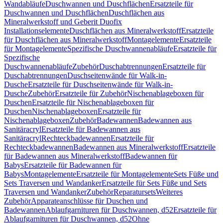
Wandabläufe
Duschwannen und Duschflächen
Ersatzteile für
Duschwannen und Duschflächen
Duschflächen aus
Mineralwerkstoff und Geberit Duofix
Installationselemente
Duschflächen aus Mineralwerkstoff
Ersatzteile
für Duschflächen aus Mineralwerkstoff
Montagelemente
Ersatzteile
für Montagelemente
Spezifische Duschwannenabläufe
Ersatzteile für
Spezifische
Duschwannenabläufe
Zubehör
Duschabtrennungen
Ersatzteile für
Duschabtrennungen
Duschseitenwände für Walk-in-
Dusche
Ersatzteile für Duschseitenwände für Walk-in-
Dusche
Zubehör
Ersatzteile für Zubehör
Nischenablageboxen für
Duschen
Ersatzteile für Nischenablageboxen für
Duschen
Nischenablageboxen
Ersatzteile für
Nischenablageboxen
Zubehör
Badewannen
Badewannen aus
Sanitäracryl
Ersatzteile für Badewannen aus
Sanitäracryl
Rechteckbadewannen
Ersatzteile für
Rechteckbadewannen
Badewannen aus Mineralwerkstoff
Ersatzteile
für Badewannen aus Mineralwerkstoff
Badewannen für
Babys
Ersatzteile für Badewannen für
Babys
Montagelemente
Ersatzteile für Montagelemente
Sets Füße und
Sets Traversen und Wandanker
Ersatzteile für Sets Füße und Sets
Traversen und Wandanker
Zubehör
Reparatursets
Weiteres
Zubehör
Apparateanschlüsse für Duschen und
Badewannen
Ablaufgarnituren für Duschwannen, d52
Ersatzteile für
Ablaufgarnituren für Duschwannen, d52
Ohne