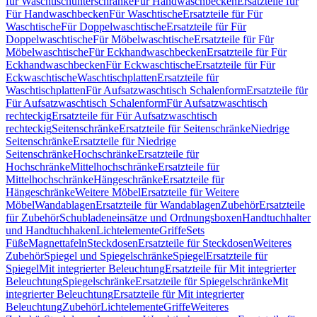
für Waschtischunterschränke
Für Handwaschbecken
Ersatzteile für
Für Handwaschbecken
Für Waschtische
Ersatzteile für Für
Waschtische
Für Doppelwaschtische
Ersatzteile für Für
Doppelwaschtische
Für Möbelwaschtische
Ersatzteile für Für
Möbelwaschtische
Für Eckhandwaschbecken
Ersatzteile für Für
Eckhandwaschbecken
Für Eckwaschtische
Ersatzteile für Für
Eckwaschtische
Waschtischplatten
Ersatzteile für
Waschtischplatten
Für Aufsatzwaschtisch Schalenform
Ersatzteile für
Für Aufsatzwaschtisch Schalenform
Für Aufsatzwaschtisch
rechteckig
Ersatzteile für Für Aufsatzwaschtisch
rechteckig
Seitenschränke
Ersatzteile für Seitenschränke
Niedrige
Seitenschränke
Ersatzteile für Niedrige
Seitenschränke
Hochschränke
Ersatzteile für
Hochschränke
Mittelhochschränke
Ersatzteile für
Mittelhochschränke
Hängeschränke
Ersatzteile für
Hängeschränke
Weitere Möbel
Ersatzteile für Weitere
Möbel
Wandablagen
Ersatzteile für Wandablagen
Zubehör
Ersatzteile
für Zubehör
Schubladeneinsätze und Ordnungsboxen
Handtuchhalter
und Handtuchhaken
Lichtelemente
Griffe
Sets
Füße
Magnettafeln
Steckdosen
Ersatzteile für Steckdosen
Weiteres
Zubehör
Spiegel und Spiegelschränke
Spiegel
Ersatzteile für
Spiegel
Mit integrierter Beleuchtung
Ersatzteile für Mit integrierter
Beleuchtung
Spiegelschränke
Ersatzteile für Spiegelschränke
Mit
integrierter Beleuchtung
Ersatzteile für Mit integrierter
Beleuchtung
Zubehör
Lichtelemente
Griffe
Weiteres