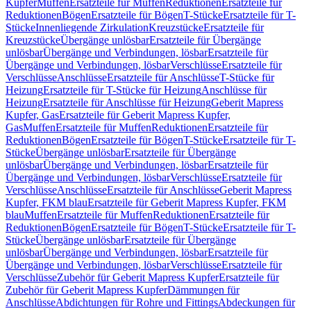
Kupfer
Muffen
Ersatzteile für Muffen
Reduktionen
Ersatzteile für
Reduktionen
Bögen
Ersatzteile für Bögen
T-Stücke
Ersatzteile für T-
Stücke
Innenliegende Zirkulation
Kreuzstücke
Ersatzteile für
Kreuzstücke
Übergänge unlösbar
Ersatzteile für Übergänge
unlösbar
Übergänge und Verbindungen, lösbar
Ersatzteile für
Übergänge und Verbindungen, lösbar
Verschlüsse
Ersatzteile für
Verschlüsse
Anschlüsse
Ersatzteile für Anschlüsse
T-Stücke für
Heizung
Ersatzteile für T-Stücke für Heizung
Anschlüsse für
Heizung
Ersatzteile für Anschlüsse für Heizung
Geberit Mapress
Kupfer, Gas
Ersatzteile für Geberit Mapress Kupfer,
Gas
Muffen
Ersatzteile für Muffen
Reduktionen
Ersatzteile für
Reduktionen
Bögen
Ersatzteile für Bögen
T-Stücke
Ersatzteile für T-
Stücke
Übergänge unlösbar
Ersatzteile für Übergänge
unlösbar
Übergänge und Verbindungen, lösbar
Ersatzteile für
Übergänge und Verbindungen, lösbar
Verschlüsse
Ersatzteile für
Verschlüsse
Anschlüsse
Ersatzteile für Anschlüsse
Geberit Mapress
Kupfer, FKM blau
Ersatzteile für Geberit Mapress Kupfer, FKM
blau
Muffen
Ersatzteile für Muffen
Reduktionen
Ersatzteile für
Reduktionen
Bögen
Ersatzteile für Bögen
T-Stücke
Ersatzteile für T-
Stücke
Übergänge unlösbar
Ersatzteile für Übergänge
unlösbar
Übergänge und Verbindungen, lösbar
Ersatzteile für
Übergänge und Verbindungen, lösbar
Verschlüsse
Ersatzteile für
Verschlüsse
Zubehör für Geberit Mapress Kupfer
Ersatzteile für
Zubehör für Geberit Mapress Kupfer
Dämmungen für
Anschlüsse
Abdichtungen für Rohre und Fittings
Abdeckungen für