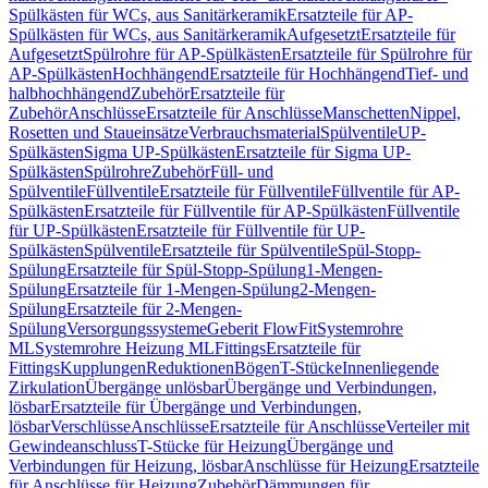
Spülkästen für WCs, aus Sanitärkeramik
Ersatzteile für AP-
Spülkästen für WCs, aus Sanitärkeramik
Aufgesetzt
Ersatzteile für
Aufgesetzt
Spülrohre für AP-Spülkästen
Ersatzteile für Spülrohre für
AP-Spülkästen
Hochhängend
Ersatzteile für Hochhängend
Tief- und
halbhochhängend
Zubehör
Ersatzteile für
Zubehör
Anschlüsse
Ersatzteile für Anschlüsse
Manschetten
Nippel,
Rosetten und Staueinsätze
Verbrauchsmaterial
Spülventile
UP-
Spülkästen
Sigma UP-Spülkästen
Ersatzteile für Sigma UP-
Spülkästen
Spülrohre
Zubehör
Füll- und
Spülventile
Füllventile
Ersatzteile für Füllventile
Füllventile für AP-
Spülkästen
Ersatzteile für Füllventile für AP-Spülkästen
Füllventile
für UP-Spülkästen
Ersatzteile für Füllventile für UP-
Spülkästen
Spülventile
Ersatzteile für Spülventile
Spül-Stopp-
Spülung
Ersatzteile für Spül-Stopp-Spülung
1-Mengen-
Spülung
Ersatzteile für 1-Mengen-Spülung
2-Mengen-
Spülung
Ersatzteile für 2-Mengen-
Spülung
Versorgungssysteme
Geberit FlowFit
Systemrohre
ML
Systemrohre Heizung ML
Fittings
Ersatzteile für
Fittings
Kupplungen
Reduktionen
Bögen
T-Stücke
Innenliegende
Zirkulation
Übergänge unlösbar
Übergänge und Verbindungen,
lösbar
Ersatzteile für Übergänge und Verbindungen,
lösbar
Verschlüsse
Anschlüsse
Ersatzteile für Anschlüsse
Verteiler mit
Gewindeanschluss
T-Stücke für Heizung
Übergänge und
Verbindungen für Heizung, lösbar
Anschlüsse für Heizung
Ersatzteile
für Anschlüsse für Heizung
Zubehör
Dämmungen für