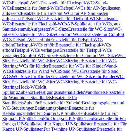
WCs
Flachspül-WCs
Ersatzteile für Flachspül-WCs
Stand-
WCs
Ersatzteile für Stand-WCs
Tiefspül-WCs für AP-Spülkasten
aufgesetzt
Ersatzteile für Tiefspül-WCs für AP-Spülkasten
aufgesetzt
Tiefspül-WCs
Ersatzteile für Tiefspül-WCs
Flachspül-
WCs
Ersatzteile für Flachspül-WCs
AP-Spülkästen für WCs, aus
Sanitärkeramik
Aufgesetzt
WC-Sitze
Ersatzteile für WC-Sitze
WC-
Sitze
Ersatzteile für WC-Sitze
Comfort WCs
Ersatzteile für Comfort
WCs
Tiefspül-WCs erhöht
Ersatzteile für Tiefspül-WCs
erhöht
Flachspül-WCs erhöht
Ersatzteile für Flachspül-WCs
erhöht
Tiefspül-WCs verlängert
Ersatzteile für Tiefspül-WCs
verlängert
Comfort WC-Sitze
Ersatzteile für Comfort WC-Sitze
WC-
Sitze
Ersatzteile für WC-Sitze
WC-Sitzringe
Ersatzteile für WC-
Sitzringe
WCs für Kinder
Ersatzteile für WCs für Kinder
Wand-
WCs
Ersatzteile für Wand-WCs
Stand-WCs
Ersatzteile für Stand-
WCs
WC-Sitze für Kinder
Ersatzteile für WC-Sitze für Kinder
WC-
Sitze
Ersatzteile für WC-Sitze
WC-Sitzringe
Ersatzteile für WC-
Sitzringe
Hock-WCs
Mit
Spülung
Zubehör
Befestigungsmaterial
Bidets
Wandbidets
Ersatzteile
für Wandbidets
Standbidets
Ersatzteile für
Standbidets
Zubehör
Ersatzteile für Zubehör
Betätigungsplatten und
WC-Steuerungen
Betätigungsplatten
Ersatzteile für
Betätigungsplatten
Für Sigma UP-Spülkästen
Ersatzteile für Für
Sigma UP-Spülkästen
Für Omega UP-Spülkästen
Ersatzteile für Für
Omega UP-Spülkästen
Für Kappa UP-Spülkästen
Ersatzteile für Für
Kappa UP-Spülkästen
Für Twinline UP-Spülkästen
Ersatzteile für