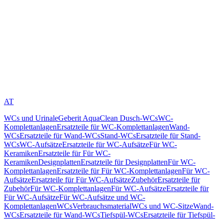
AT
WCs und Urinale
Geberit AquaClean Dusch-WCs
WC-
Komplettanlagen
Ersatzteile für WC-Komplettanlagen
Wand-
WCs
Ersatzteile für Wand-WCs
Stand-WCs
Ersatzteile für Stand-
WCs
WC-Aufsätze
Ersatzteile für WC-Aufsätze
Für WC-
Keramiken
Ersatzteile für Für WC-
Keramiken
Designplatten
Ersatzteile für Designplatten
Für WC-
Komplettanlagen
Ersatzteile für Für WC-Komplettanlagen
Für WC-
Aufsätze
Ersatzteile für Für WC-Aufsätze
Zubehör
Ersatzteile für
Zubehör
Für WC-Komplettanlagen
Für WC-Aufsätze
Ersatzteile für
Für WC-Aufsätze
Für WC-Aufsätze und WC-
Komplettanlagen
WCs
Verbrauchsmaterial
WCs und WC-Sitze
Wand-
WCs
Ersatzteile für Wand-WCs
Tiefspül-WCs
Ersatzteile für Tiefspül-