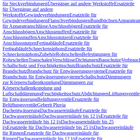
für Steckverbindungen
Übergänge auf andere Werkstoffe
Ersatzteile
für Übergänge auf andere
Werkstoffe
Gewindeverbindungen
Ersatzteile für
Gewindeverbindungen
Flanschverbindungen
Bundbüchsen
Apparatean
für Apparateanschlüsse
Anschlussbögen
Ersatzteile für
Anschlussbögen
Anschlussmuffen
Ersatzteile für
Anschlussmuffen
Anschlussstutzen
Ersatzteile für
Anschlussstutzen
Fertigabläufe
Ersatzteile für
Fertigabläufe
Schneckensiphons
Ersatzteile für
Schneckensiphons
Zubehör
Rohrschellen
Befestigungen für
Rohrschellen
Tragschalen
Verschlüsse
Dichtungen
Bauschutze
Verbrauc
Schallschutz und Feuchtigkeitsschutz
Brandschutz
Ersatzteile für
Brandschutz
Brandschutz für Entwässerungssysteme
Ersatzteile für
Brandschutz für Entwässerungssysteme
Schallschutz
Dämmungen
zur Körperschallentkopplung
Dämmungen zur
Körperschallentkopplung und
Luftschalldämmung
Feuchtigkeitsschutz
Abdichtungen
Lüftungsventile
für Entwässerung
Belüftungsventile
Ersatzteile für
Belüftungsventile
Geberit Pluvia
Dachentwässerung
Dachwassereinläufe
Ersatzteile für
Dachwassereinläufe
Dachwassereinläufe bis 12 l/s
Ersatzteile für
Dachwassereinläufe bis 12 l/s
Dachwassereinläufe bis 25
l/s
Ersatzteile für Dachwassereinläufe bis 25 l/s
Dachwassereinläufe
für Rinnen
Ersatzteile für Dachwassereinläufe für
Rinnen
Dachwassereinläufe bis 12 l/s
Ersatzteile für