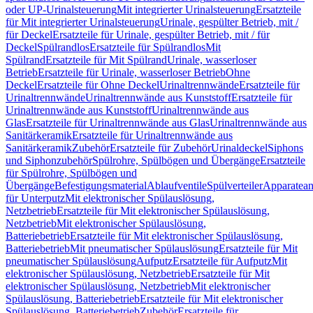
oder UP-Urinalsteuerung
Mit integrierter Urinalsteuerung
Ersatzteile
für Mit integrierter Urinalsteuerung
Urinale, gespülter Betrieb, mit /
für Deckel
Ersatzteile für Urinale, gespülter Betrieb, mit / für
Deckel
Spülrandlos
Ersatzteile für Spülrandlos
Mit
Spülrand
Ersatzteile für Mit Spülrand
Urinale, wasserloser
Betrieb
Ersatzteile für Urinale, wasserloser Betrieb
Ohne
Deckel
Ersatzteile für Ohne Deckel
Urinaltrennwände
Ersatzteile für
Urinaltrennwände
Urinaltrennwände aus Kunststoff
Ersatzteile für
Urinaltrennwände aus Kunststoff
Urinaltrennwände aus
Glas
Ersatzteile für Urinaltrennwände aus Glas
Urinaltrennwände aus
Sanitärkeramik
Ersatzteile für Urinaltrennwände aus
Sanitärkeramik
Zubehör
Ersatzteile für Zubehör
Urinaldeckel
Siphons
und Siphonzubehör
Spülrohre, Spülbögen und Übergänge
Ersatzteile
für Spülrohre, Spülbögen und
Übergänge
Befestigungsmaterial
Ablaufventile
Spülverteiler
Apparatean
für Unterputz
Mit elektronischer Spülauslösung,
Netzbetrieb
Ersatzteile für Mit elektronischer Spülauslösung,
Netzbetrieb
Mit elektronischer Spülauslösung,
Batteriebetrieb
Ersatzteile für Mit elektronischer Spülauslösung,
Batteriebetrieb
Mit pneumatischer Spülauslösung
Ersatzteile für Mit
pneumatischer Spülauslösung
Aufputz
Ersatzteile für Aufputz
Mit
elektronischer Spülauslösung, Netzbetrieb
Ersatzteile für Mit
elektronischer Spülauslösung, Netzbetrieb
Mit elektronischer
Spülauslösung, Batteriebetrieb
Ersatzteile für Mit elektronischer
Spülauslösung, Batteriebetrieb
Zubehör
Ersatzteile für