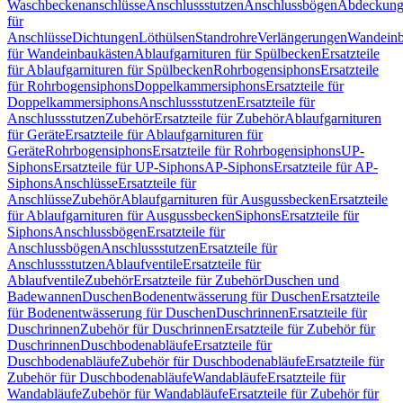
Waschbeckenanschlüsse
Anschlussstutzen
Anschlussbögen
Abdeckung
für
Anschlüsse
Dichtungen
Löthülsen
Standrohre
Verlängerungen
Wandeinb
für Wandeinbaukästen
Ablaufgarnituren für Spülbecken
Ersatzteile
für Ablaufgarnituren für Spülbecken
Rohrbogensiphons
Ersatzteile
für Rohrbogensiphons
Doppelkammersiphons
Ersatzteile für
Doppelkammersiphons
Anschlussstutzen
Ersatzteile für
Anschlussstutzen
Zubehör
Ersatzteile für Zubehör
Ablaufgarnituren
für Geräte
Ersatzteile für Ablaufgarnituren für
Geräte
Rohrbogensiphons
Ersatzteile für Rohrbogensiphons
UP-
Siphons
Ersatzteile für UP-Siphons
AP-Siphons
Ersatzteile für AP-
Siphons
Anschlüsse
Ersatzteile für
Anschlüsse
Zubehör
Ablaufgarnituren für Ausgussbecken
Ersatzteile
für Ablaufgarnituren für Ausgussbecken
Siphons
Ersatzteile für
Siphons
Anschlussbögen
Ersatzteile für
Anschlussbögen
Anschlussstutzen
Ersatzteile für
Anschlussstutzen
Ablaufventile
Ersatzteile für
Ablaufventile
Zubehör
Ersatzteile für Zubehör
Duschen und
Badewannen
Duschen
Bodenentwässerung für Duschen
Ersatzteile
für Bodenentwässerung für Duschen
Duschrinnen
Ersatzteile für
Duschrinnen
Zubehör für Duschrinnen
Ersatzteile für Zubehör für
Duschrinnen
Duschbodenabläufe
Ersatzteile für
Duschbodenabläufe
Zubehör für Duschbodenabläufe
Ersatzteile für
Zubehör für Duschbodenabläufe
Wandabläufe
Ersatzteile für
Wandabläufe
Zubehör für Wandabläufe
Ersatzteile für Zubehör für