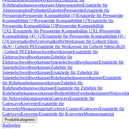
Rohrbearbeitungswerkzeuge
Abpressstopfen
Ersatzteile für
Abpressstopfen
Prüfmittel
Zubehör
Pressgeräte
Ersatzteile für
Pressgeräte
Pressgeräte Kompatibilität [1]
Ersatzteile für Pressgeräte
Kompatibilität [1]
Pressgeräte Kompatibilität [2]
Ersatzteile für
Pressgeräte Kompatibilität [2]
Pressgeräte Kompatibilität
[2XL]
Ersatzteile für Pressgeräte Kompatibilität [2XL]
Pressgeräte
Kompatibilität [4] / [2]
Ersatzteile für Pressgeräte Kompatibilität [4] /
[2]
Universalkoffer
Universalkoffer
Werkzeuge für Geberit Silent-
db20 / Geberit PE
Ersatzteile für Werkzeuge für Geberit Silent-db20
/ Geberit PE
Elektroschweißwerkzeuge
Ersatzteile für
Elektroschweißwerkzeuge
Zubehör für
Elektroschweißwerkzeuge
Spiegelschweißwerkzeuge
Ersatzteile für
Spiegelschweißwerkzeuge
Zubehör für
Spiegelschweißwerkzeuge
Ersatzteile für Zubehör für
Spiegelschweißwerkzeuge
Rohrbearbeitungswerkzeuge
Ersatzteile
für Rohrbearbeitungswerkzeuge
Zubehör für
Rohrbearbeitungswerkzeuge
Ersatzteile für Zubehör für
Rohrbearbeitungswerkzeuge
Bedienhilfen
Fernbedienungen
Netzwerk
für Netzwerkkomponenten
Gateways
Ersatzteile für
Gateways
Konverter
Ersatzteile für
Konverter
Montagematerial
Geberit Connect
Gateways
Ersatzteile für
Gateways
Konverter
Ersatzteile für Konverter
Montagematerial
Produktkategorien
Badserien