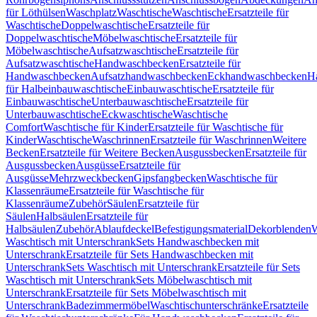
für Löthülsen
Waschplatz
Waschtische
Waschtische
Ersatzteile für
Waschtische
Doppelwaschtische
Ersatzteile für
Doppelwaschtische
Möbelwaschtische
Ersatzteile für
Möbelwaschtische
Aufsatzwaschtische
Ersatzteile für
Aufsatzwaschtische
Handwaschbecken
Ersatzteile für
Handwaschbecken
Aufsatzhandwaschbecken
Eckhandwaschbecken
H
für Halbeinbauwaschtische
Einbauwaschtische
Ersatzteile für
Einbauwaschtische
Unterbauwaschtische
Ersatzteile für
Unterbauwaschtische
Eckwaschtische
Waschtische
Comfort
Waschtische für Kinder
Ersatzteile für Waschtische für
Kinder
Waschtische
Waschrinnen
Ersatzteile für Waschrinnen
Weitere
Becken
Ersatzteile für Weitere Becken
Ausgussbecken
Ersatzteile für
Ausgussbecken
Ausgüsse
Ersatzteile für
Ausgüsse
Mehrzweckbecken
Gipsfangbecken
Waschtische für
Klassenräume
Ersatzteile für Waschtische für
Klassenräume
Zubehör
Säulen
Ersatzteile für
Säulen
Halbsäulen
Ersatzteile für
Halbsäulen
Zubehör
Ablaufdeckel
Befestigungsmaterial
Dekorblenden
W
Waschtisch mit Unterschrank
Sets Handwaschbecken mit
Unterschrank
Ersatzteile für Sets Handwaschbecken mit
Unterschrank
Sets Waschtisch mit Unterschrank
Ersatzteile für Sets
Waschtisch mit Unterschrank
Sets Möbelwaschtisch mit
Unterschrank
Ersatzteile für Sets Möbelwaschtisch mit
Unterschrank
Badezimmermöbel
Waschtischunterschränke
Ersatzteile