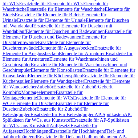
für WCs
Ersatzteile für Elemente für WCs
Elemente für
Waschtische
Ersatzteile für Elemente für Waschtische
Elemente für
Bidets
Ersatzteile für Elemente für Bidets
Elemente für
Urinale
Ersatzteile für Elemente für Urinale
Elemente für Duschen
mit Wandablauf
Ersatzteile für Elemente für Duschen mit
Wandablauf
Elemente für Duschen und Badewannen
Ersatzteile für
Elemente für Duschen und Badewannen
Elemente für
Duschtrennwände
Ersatzteile für Elemente für
Duschtrennwände
Elemente für Ausgussbecken
Ersatzteile für
Elemente für Ausgussbecken
Elemente für Armaturen
Ersatzteile für
Elemente für Armaturen
Elemente für Waschmaschinen und
Geschirrspüler
Ersatzteile für Elemente für Waschmaschinen und
Geschirrspüler
Elemente für Konsollasten
Ersatzteile für Elemente für
Konsollasten
Elemente für Küchenspülen
Ersatzteile für Elemente für
Küchenspülen
Elemente für Wandspeicher
Ersatzteile für Elemente
für Wandspeicher
Zubehör
Ersatzteile für Zubehör
Geberit
Kombifix
Montageelemente
Ersatzteile für
Montageelemente
Elemente für WCs
Ersatzteile für Elemente für
WCs
Elemente für Duschen
Ersatzteile für Elemente für
Duschen
Zubehör
Ersatzteile für Zubehör
Für
Befestigungen
Ersatzteile für Für Befestigungen
AP-Spülkästen
AP-
Spülkästen für WCs, aus Kunststoff
Ersatzteile für AP-Spülkästen
für WCs, aus Kunststoff
Aufgesetzt
Ersatzteile für
Aufgesetzt
Hochhängend
Ersatzteile für Hochhängend
Tief- und
halbhochhängend
Ersatzteile für Tief- und halbhochhängend
AP-