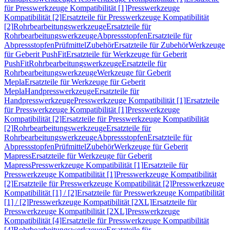
für Presswerkzeuge Kompatibilität [1]
Presswerkzeuge
Kompatibilität [2]
Ersatzteile für Presswerkzeuge Kompatibilität
[2]
Rohrbearbeitungswerkzeuge
Ersatzteile für
Rohrbearbeitungswerkzeuge
Abpressstopfen
Ersatzteile für
Abpressstopfen
Prüfmittel
Zubehör
Ersatzteile für Zubehör
Werkzeuge
für Geberit PushFit
Ersatzteile für Werkzeuge für Geberit
PushFit
Rohrbearbeitungswerkzeuge
Ersatzteile für
Rohrbearbeitungswerkzeuge
Werkzeuge für Geberit
Mepla
Ersatzteile für Werkzeuge für Geberit
Mepla
Handpresswerkzeuge
Ersatzteile für
Handpresswerkzeuge
Presswerkzeuge Kompatibilität [1]
Ersatzteile
für Presswerkzeuge Kompatibilität [1]
Presswerkzeuge
Kompatibilität [2]
Ersatzteile für Presswerkzeuge Kompatibilität
[2]
Rohrbearbeitungswerkzeuge
Ersatzteile für
Rohrbearbeitungswerkzeuge
Abpressstopfen
Ersatzteile für
Abpressstopfen
Prüfmittel
Zubehör
Werkzeuge für Geberit
Mapress
Ersatzteile für Werkzeuge für Geberit
Mapress
Presswerkzeuge Kompatibilität [1]
Ersatzteile für
Presswerkzeuge Kompatibilität [1]
Presswerkzeuge Kompatibilität
[2]
Ersatzteile für Presswerkzeuge Kompatibilität [2]
Presswerkzeuge
Kompatibilität [1] / [2]
Ersatzteile für Presswerkzeuge Kompatibilität
[1] / [2]
Presswerkzeuge Kompatibilität [2XL]
Ersatzteile für
Presswerkzeuge Kompatibilität [2XL]
Presswerkzeuge
Kompatibilität [4]
Ersatzteile für Presswerkzeuge Kompatibilität
[4]
Rohrbearbeitungswerkzeuge
Ersatzteile für