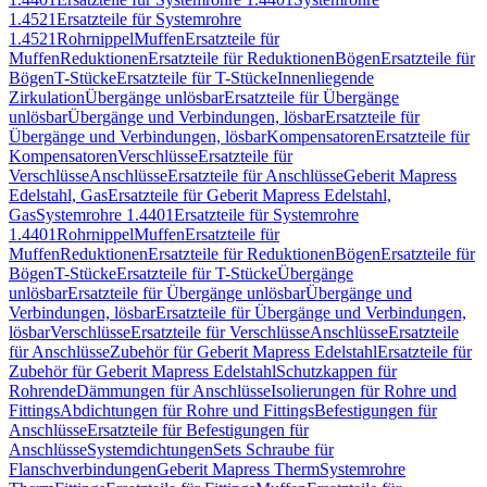
1.4521
Ersatzteile für Systemrohre
1.4521
Rohrnippel
Muffen
Ersatzteile für
Muffen
Reduktionen
Ersatzteile für Reduktionen
Bögen
Ersatzteile für
Bögen
T-Stücke
Ersatzteile für T-Stücke
Innenliegende
Zirkulation
Übergänge unlösbar
Ersatzteile für Übergänge
unlösbar
Übergänge und Verbindungen, lösbar
Ersatzteile für
Übergänge und Verbindungen, lösbar
Kompensatoren
Ersatzteile für
Kompensatoren
Verschlüsse
Ersatzteile für
Verschlüsse
Anschlüsse
Ersatzteile für Anschlüsse
Geberit Mapress
Edelstahl, Gas
Ersatzteile für Geberit Mapress Edelstahl,
Gas
Systemrohre 1.4401
Ersatzteile für Systemrohre
1.4401
Rohrnippel
Muffen
Ersatzteile für
Muffen
Reduktionen
Ersatzteile für Reduktionen
Bögen
Ersatzteile für
Bögen
T-Stücke
Ersatzteile für T-Stücke
Übergänge
unlösbar
Ersatzteile für Übergänge unlösbar
Übergänge und
Verbindungen, lösbar
Ersatzteile für Übergänge und Verbindungen,
lösbar
Verschlüsse
Ersatzteile für Verschlüsse
Anschlüsse
Ersatzteile
für Anschlüsse
Zubehör für Geberit Mapress Edelstahl
Ersatzteile für
Zubehör für Geberit Mapress Edelstahl
Schutzkappen für
Rohrende
Dämmungen für Anschlüsse
Isolierungen für Rohre und
Fittings
Abdichtungen für Rohre und Fittings
Befestigungen für
Anschlüsse
Ersatzteile für Befestigungen für
Anschlüsse
Systemdichtungen
Sets Schraube für
Flanschverbindungen
Geberit Mapress Therm
Systemrohre