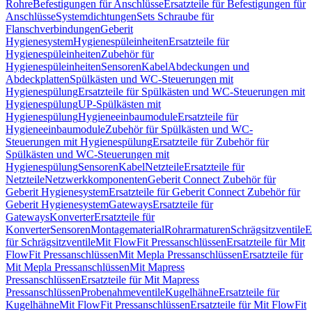
Rohre
Befestigungen für Anschlüsse
Ersatzteile für Befestigungen für
Anschlüsse
Systemdichtungen
Sets Schraube für
Flanschverbindungen
Geberit
Hygienesystem
Hygienespüleinheiten
Ersatzteile für
Hygienespüleinheiten
Zubehör für
Hygienespüleinheiten
Sensoren
Kabel
Abdeckungen und
Abdeckplatten
Spülkästen und WC-Steuerungen mit
Hygienespülung
Ersatzteile für Spülkästen und WC-Steuerungen mit
Hygienespülung
UP-Spülkästen mit
Hygienespülung
Hygieneeinbaumodule
Ersatzteile für
Hygieneeinbaumodule
Zubehör für Spülkästen und WC-
Steuerungen mit Hygienespülung
Ersatzteile für Zubehör für
Spülkästen und WC-Steuerungen mit
Hygienespülung
Sensoren
Kabel
Netzteile
Ersatzteile für
Netzteile
Netzwerkkomponenten
Geberit Connect Zubehör für
Geberit Hygienesystem
Ersatzteile für Geberit Connect Zubehör für
Geberit Hygienesystem
Gateways
Ersatzteile für
Gateways
Konverter
Ersatzteile für
Konverter
Sensoren
Montagematerial
Rohrarmaturen
Schrägsitzventile
E
für Schrägsitzventile
Mit FlowFit Pressanschlüssen
Ersatzteile für Mit
FlowFit Pressanschlüssen
Mit Mepla Pressanschlüssen
Ersatzteile für
Mit Mepla Pressanschlüssen
Mit Mapress
Pressanschlüssen
Ersatzteile für Mit Mapress
Pressanschlüssen
Probenahmeventile
Kugelhähne
Ersatzteile für
Kugelhähne
Mit FlowFit Pressanschlüssen
Ersatzteile für Mit FlowFit