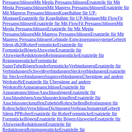
Pressanschlüssen
Mit Mepla Pressanschlüssen
Ersatzteile für Mit
Mepla Pressanschlüssen
Mit Mapress Pressanschlüssen
Ersatzteile für
Mit Mapress Pressanschlüssen
Kugelhähne für UP-
Montage
Ersatzteile für Kugelhähne für UP-Montage
Mit FlowFit
Pressanschlüssen
Ersatzteile für Mit FlowFit Pressanschlüssen
Mit
Mepla Pressanschlüssen
Ersatzteile für Mit Mepla
Pressanschlüssen
Mit Mapress Pressanschlüssen
Ersatzteile für Mit
Mapress Pressanschlüssen
Gebäude-Entwässerungssysteme
Geberit
Silent-db20
Rohre
Formstücke
Ersatzteile für
Formstücke
Bögen
Abzweige
Ersatzteile für
Abzweige
Reduktionen
Reinigungsstücke
Ersatzteile für
Reinigungsstücke
Formstücke
SuperTube
Bögen
Sonderformstücke
Verbindungen
Ersatzteile für
Verbindungen
Schweißverbindungen
Steckverbindungen
Ersatzteile
für Steckverbindungen
Spannverbindungen
Übergänge auf andere
Werkstoffe
Ersatzteile für Übergänge auf andere
Werkstoffe
Apparateanschlüsse
Ersatzteile für
Apparateanschlüsse
Anschlussbögen
Ersatzteile für
Anschlussbögen
Anschlusssteckmuffen
Ersatzteile für
Anschlusssteckmuffen
Zubehör
Rohrschellen
Befestigungen für
Rohrschellen
Verschlüsse
Dichtungen
Verbrauchsmaterial
Geberit
Silent-PP
Rohre
Ersatzteile für Rohre
Formstücke
Ersatzteile für
Formstücke
Bögen
Ersatzteile für Bögen
Abzweige
Ersatzteile für
Abzweige
Reduktionen
Ersatzteile für
Reduktionen
Reinigungsstücke
Ersatzteile für