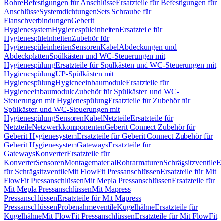
Rohre
Befestigungen für Anschlüsse
Ersatzteile für Befestigungen für
Anschlüsse
Systemdichtungen
Sets Schraube für
Flanschverbindungen
Geberit
Hygienesystem
Hygienespüleinheiten
Ersatzteile für
Hygienespüleinheiten
Zubehör für
Hygienespüleinheiten
Sensoren
Kabel
Abdeckungen und
Abdeckplatten
Spülkästen und WC-Steuerungen mit
Hygienespülung
Ersatzteile für Spülkästen und WC-Steuerungen mit
Hygienespülung
UP-Spülkästen mit
Hygienespülung
Hygieneeinbaumodule
Ersatzteile für
Hygieneeinbaumodule
Zubehör für Spülkästen und WC-
Steuerungen mit Hygienespülung
Ersatzteile für Zubehör für
Spülkästen und WC-Steuerungen mit
Hygienespülung
Sensoren
Kabel
Netzteile
Ersatzteile für
Netzteile
Netzwerkkomponenten
Geberit Connect Zubehör für
Geberit Hygienesystem
Ersatzteile für Geberit Connect Zubehör für
Geberit Hygienesystem
Gateways
Ersatzteile für
Gateways
Konverter
Ersatzteile für
Konverter
Sensoren
Montagematerial
Rohrarmaturen
Schrägsitzventile
E
für Schrägsitzventile
Mit FlowFit Pressanschlüssen
Ersatzteile für Mit
FlowFit Pressanschlüssen
Mit Mepla Pressanschlüssen
Ersatzteile für
Mit Mepla Pressanschlüssen
Mit Mapress
Pressanschlüssen
Ersatzteile für Mit Mapress
Pressanschlüssen
Probenahmeventile
Kugelhähne
Ersatzteile für
Kugelhähne
Mit FlowFit Pressanschlüssen
Ersatzteile für Mit FlowFit