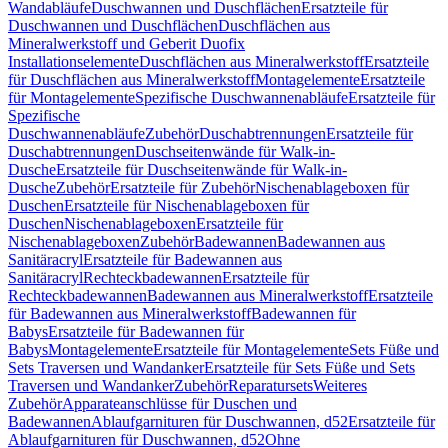
Wandabläufe
Duschwannen und Duschflächen
Ersatzteile für
Duschwannen und Duschflächen
Duschflächen aus
Mineralwerkstoff und Geberit Duofix
Installationselemente
Duschflächen aus Mineralwerkstoff
Ersatzteile
für Duschflächen aus Mineralwerkstoff
Montagelemente
Ersatzteile
für Montagelemente
Spezifische Duschwannenabläufe
Ersatzteile für
Spezifische
Duschwannenabläufe
Zubehör
Duschabtrennungen
Ersatzteile für
Duschabtrennungen
Duschseitenwände für Walk-in-
Dusche
Ersatzteile für Duschseitenwände für Walk-in-
Dusche
Zubehör
Ersatzteile für Zubehör
Nischenablageboxen für
Duschen
Ersatzteile für Nischenablageboxen für
Duschen
Nischenablageboxen
Ersatzteile für
Nischenablageboxen
Zubehör
Badewannen
Badewannen aus
Sanitäracryl
Ersatzteile für Badewannen aus
Sanitäracryl
Rechteckbadewannen
Ersatzteile für
Rechteckbadewannen
Badewannen aus Mineralwerkstoff
Ersatzteile
für Badewannen aus Mineralwerkstoff
Badewannen für
Babys
Ersatzteile für Badewannen für
Babys
Montagelemente
Ersatzteile für Montagelemente
Sets Füße und
Sets Traversen und Wandanker
Ersatzteile für Sets Füße und Sets
Traversen und Wandanker
Zubehör
Reparatursets
Weiteres
Zubehör
Apparateanschlüsse für Duschen und
Badewannen
Ablaufgarnituren für Duschwannen, d52
Ersatzteile für
Ablaufgarnituren für Duschwannen, d52
Ohne