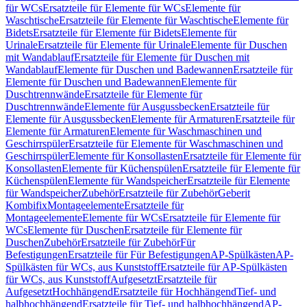
für WCs
Ersatzteile für Elemente für WCs
Elemente für
Waschtische
Ersatzteile für Elemente für Waschtische
Elemente für
Bidets
Ersatzteile für Elemente für Bidets
Elemente für
Urinale
Ersatzteile für Elemente für Urinale
Elemente für Duschen
mit Wandablauf
Ersatzteile für Elemente für Duschen mit
Wandablauf
Elemente für Duschen und Badewannen
Ersatzteile für
Elemente für Duschen und Badewannen
Elemente für
Duschtrennwände
Ersatzteile für Elemente für
Duschtrennwände
Elemente für Ausgussbecken
Ersatzteile für
Elemente für Ausgussbecken
Elemente für Armaturen
Ersatzteile für
Elemente für Armaturen
Elemente für Waschmaschinen und
Geschirrspüler
Ersatzteile für Elemente für Waschmaschinen und
Geschirrspüler
Elemente für Konsollasten
Ersatzteile für Elemente für
Konsollasten
Elemente für Küchenspülen
Ersatzteile für Elemente für
Küchenspülen
Elemente für Wandspeicher
Ersatzteile für Elemente
für Wandspeicher
Zubehör
Ersatzteile für Zubehör
Geberit
Kombifix
Montageelemente
Ersatzteile für
Montageelemente
Elemente für WCs
Ersatzteile für Elemente für
WCs
Elemente für Duschen
Ersatzteile für Elemente für
Duschen
Zubehör
Ersatzteile für Zubehör
Für
Befestigungen
Ersatzteile für Für Befestigungen
AP-Spülkästen
AP-
Spülkästen für WCs, aus Kunststoff
Ersatzteile für AP-Spülkästen
für WCs, aus Kunststoff
Aufgesetzt
Ersatzteile für
Aufgesetzt
Hochhängend
Ersatzteile für Hochhängend
Tief- und
halbhochhängend
Ersatzteile für Tief- und halbhochhängend
AP-