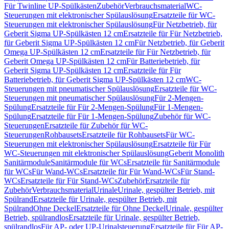
Für Twinline UP-Spülkästen
Zubehör
Verbrauchsmaterial
WC-
Steuerungen mit elektronischer Spülauslösung
Ersatzteile für WC-
Steuerungen mit elektronischer Spülauslösung
Für Netzbetrieb, für
Geberit Sigma UP-Spülkästen 12 cm
Ersatzteile für Für Netzbetrieb,
für Geberit Sigma UP-Spülkästen 12 cm
Für Netzbetrieb, für Geberit
Omega UP-Spülkästen 12 cm
Ersatzteile für Für Netzbetrieb, für
Geberit Omega UP-Spülkästen 12 cm
Für Batteriebetrieb, für
Geberit Sigma UP-Spülkästen 12 cm
Ersatzteile für Für
Batteriebetrieb, für Geberit Sigma UP-Spülkästen 12 cm
WC-
Steuerungen mit pneumatischer Spülauslösung
Ersatzteile für WC-
Steuerungen mit pneumatischer Spülauslösung
Für 2-Mengen-
Spülung
Ersatzteile für Für 2-Mengen-Spülung
Für 1-Mengen-
Spülung
Ersatzteile für Für 1-Mengen-Spülung
Zubehör für WC-
Steuerungen
Ersatzteile für Zubehör für WC-
Steuerungen
Rohbausets
Ersatzteile für Rohbausets
Für WC-
Steuerungen mit elektronischer Spülauslösung
Ersatzteile für Für
WC-Steuerungen mit elektronischer Spülauslösung
Geberit Monolith
Sanitärmodule
Sanitärmodule für WCs
Ersatzteile für Sanitärmodule
für WCs
Für Wand-WCs
Ersatzteile für Für Wand-WCs
Für Stand-
WCs
Ersatzteile für Für Stand-WCs
Zubehör
Ersatzteile für
Zubehör
Verbrauchsmaterial
Urinale
Urinale, gespülter Betrieb, mit
Spülrand
Ersatzteile für Urinale, gespülter Betrieb, mit
Spülrand
Ohne Deckel
Ersatzteile für Ohne Deckel
Urinale, gespülter
Betrieb, spülrandlos
Ersatzteile für Urinale, gespülter Betrieb,
spülrandlos
Für AP- oder UP-Urinalsteuerung
Ersatzteile für Für AP-