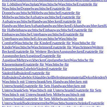
für Löthülsen
Waschplatz
Waschtische
Waschtische
Ersatzteile für
Waschtische
Doppelwaschtische
Ersatzteile für
Doppelwaschtische
Möbelwaschtische
Ersatzteile für
Möbelwaschtische
Aufsatzwaschtische
Ersatzteile für
Aufsatzwaschtische
Handwaschbecken
Ersatzteile für
Handwaschbecken
Aufsatzhandwaschbecken
Eckhandwaschbecken
H
für Halbeinbauwaschtische
Einbauwaschtische
Ersatzteile für
Einbauwaschtische
Unterbauwaschtische
Ersatzteile für
Unterbauwaschtische
Eckwaschtische
Waschtische
Comfort
Waschtische für Kinder
Ersatzteile für Waschtische für
Kinder
Waschtische
Waschrinnen
Ersatzteile für Waschrinnen
Weitere
Becken
Ersatzteile für Weitere Becken
Ausgussbecken
Ersatzteile für
Ausgussbecken
Ausgüsse
Ersatzteile für
Ausgüsse
Mehrzweckbecken
Gipsfangbecken
Waschtische für
Klassenräume
Ersatzteile für Waschtische für
Klassenräume
Zubehör
Säulen
Ersatzteile für
Säulen
Halbsäulen
Ersatzteile für
Halbsäulen
Zubehör
Ablaufdeckel
Befestigungsmaterial
Dekorblenden
W
Waschtisch mit Unterschrank
Sets Handwaschbecken mit
Unterschrank
Ersatzteile für Sets Handwaschbecken mit
Unterschrank
Sets Waschtisch mit Unterschrank
Ersatzteile für Sets
Waschtisch mit Unterschrank
Sets Möbelwaschtisch mit
Unterschrank
Ersatzteile für Sets Möbelwaschtisch mit
Unterschrank
Badezimmermöbel
Waschtischunterschränke
Ersatzteile