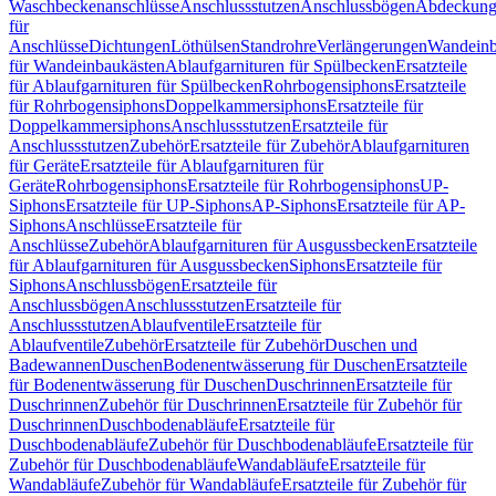
Waschbeckenanschlüsse
Anschlussstutzen
Anschlussbögen
Abdeckung
für
Anschlüsse
Dichtungen
Löthülsen
Standrohre
Verlängerungen
Wandeinb
für Wandeinbaukästen
Ablaufgarnituren für Spülbecken
Ersatzteile
für Ablaufgarnituren für Spülbecken
Rohrbogensiphons
Ersatzteile
für Rohrbogensiphons
Doppelkammersiphons
Ersatzteile für
Doppelkammersiphons
Anschlussstutzen
Ersatzteile für
Anschlussstutzen
Zubehör
Ersatzteile für Zubehör
Ablaufgarnituren
für Geräte
Ersatzteile für Ablaufgarnituren für
Geräte
Rohrbogensiphons
Ersatzteile für Rohrbogensiphons
UP-
Siphons
Ersatzteile für UP-Siphons
AP-Siphons
Ersatzteile für AP-
Siphons
Anschlüsse
Ersatzteile für
Anschlüsse
Zubehör
Ablaufgarnituren für Ausgussbecken
Ersatzteile
für Ablaufgarnituren für Ausgussbecken
Siphons
Ersatzteile für
Siphons
Anschlussbögen
Ersatzteile für
Anschlussbögen
Anschlussstutzen
Ersatzteile für
Anschlussstutzen
Ablaufventile
Ersatzteile für
Ablaufventile
Zubehör
Ersatzteile für Zubehör
Duschen und
Badewannen
Duschen
Bodenentwässerung für Duschen
Ersatzteile
für Bodenentwässerung für Duschen
Duschrinnen
Ersatzteile für
Duschrinnen
Zubehör für Duschrinnen
Ersatzteile für Zubehör für
Duschrinnen
Duschbodenabläufe
Ersatzteile für
Duschbodenabläufe
Zubehör für Duschbodenabläufe
Ersatzteile für
Zubehör für Duschbodenabläufe
Wandabläufe
Ersatzteile für
Wandabläufe
Zubehör für Wandabläufe
Ersatzteile für Zubehör für