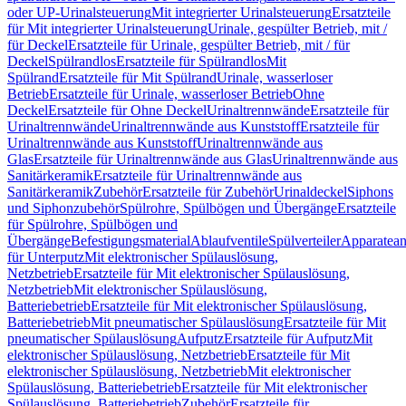
oder UP-Urinalsteuerung
Mit integrierter Urinalsteuerung
Ersatzteile
für Mit integrierter Urinalsteuerung
Urinale, gespülter Betrieb, mit /
für Deckel
Ersatzteile für Urinale, gespülter Betrieb, mit / für
Deckel
Spülrandlos
Ersatzteile für Spülrandlos
Mit
Spülrand
Ersatzteile für Mit Spülrand
Urinale, wasserloser
Betrieb
Ersatzteile für Urinale, wasserloser Betrieb
Ohne
Deckel
Ersatzteile für Ohne Deckel
Urinaltrennwände
Ersatzteile für
Urinaltrennwände
Urinaltrennwände aus Kunststoff
Ersatzteile für
Urinaltrennwände aus Kunststoff
Urinaltrennwände aus
Glas
Ersatzteile für Urinaltrennwände aus Glas
Urinaltrennwände aus
Sanitärkeramik
Ersatzteile für Urinaltrennwände aus
Sanitärkeramik
Zubehör
Ersatzteile für Zubehör
Urinaldeckel
Siphons
und Siphonzubehör
Spülrohre, Spülbögen und Übergänge
Ersatzteile
für Spülrohre, Spülbögen und
Übergänge
Befestigungsmaterial
Ablaufventile
Spülverteiler
Apparatean
für Unterputz
Mit elektronischer Spülauslösung,
Netzbetrieb
Ersatzteile für Mit elektronischer Spülauslösung,
Netzbetrieb
Mit elektronischer Spülauslösung,
Batteriebetrieb
Ersatzteile für Mit elektronischer Spülauslösung,
Batteriebetrieb
Mit pneumatischer Spülauslösung
Ersatzteile für Mit
pneumatischer Spülauslösung
Aufputz
Ersatzteile für Aufputz
Mit
elektronischer Spülauslösung, Netzbetrieb
Ersatzteile für Mit
elektronischer Spülauslösung, Netzbetrieb
Mit elektronischer
Spülauslösung, Batteriebetrieb
Ersatzteile für Mit elektronischer
Spülauslösung, Batteriebetrieb
Zubehör
Ersatzteile für