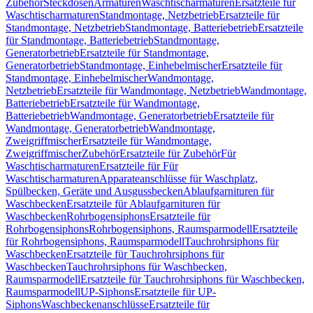
Zubehör
Steckdosen
Armaturen
Waschtischarmaturen
Ersatzteile für
Waschtischarmaturen
Standmontage, Netzbetrieb
Ersatzteile für
Standmontage, Netzbetrieb
Standmontage, Batteriebetrieb
Ersatzteile
für Standmontage, Batteriebetrieb
Standmontage,
Generatorbetrieb
Ersatzteile für Standmontage,
Generatorbetrieb
Standmontage, Einhebelmischer
Ersatzteile für
Standmontage, Einhebelmischer
Wandmontage,
Netzbetrieb
Ersatzteile für Wandmontage, Netzbetrieb
Wandmontage,
Batteriebetrieb
Ersatzteile für Wandmontage,
Batteriebetrieb
Wandmontage, Generatorbetrieb
Ersatzteile für
Wandmontage, Generatorbetrieb
Wandmontage,
Zweigriffmischer
Ersatzteile für Wandmontage,
Zweigriffmischer
Zubehör
Ersatzteile für Zubehör
Für
Waschtischarmaturen
Ersatzteile für Für
Waschtischarmaturen
Apparateanschlüsse für Waschplatz,
Spülbecken, Geräte und Ausgussbecken
Ablaufgarnituren für
Waschbecken
Ersatzteile für Ablaufgarnituren für
Waschbecken
Rohrbogensiphons
Ersatzteile für
Rohrbogensiphons
Rohrbogensiphons, Raumsparmodell
Ersatzteile
für Rohrbogensiphons, Raumsparmodell
Tauchrohrsiphons für
Waschbecken
Ersatzteile für Tauchrohrsiphons für
Waschbecken
Tauchrohrsiphons für Waschbecken,
Raumsparmodell
Ersatzteile für Tauchrohrsiphons für Waschbecken,
Raumsparmodell
UP-Siphons
Ersatzteile für UP-
Siphons
Waschbeckenanschlüsse
Ersatzteile für