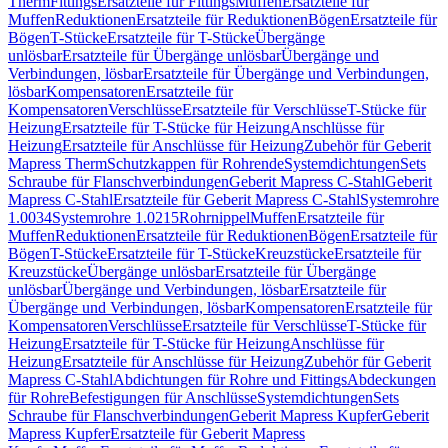
Therm
Fittings
Ersatzteile für Fittings
Muffen
Ersatzteile für
Muffen
Reduktionen
Ersatzteile für Reduktionen
Bögen
Ersatzteile für
Bögen
T-Stücke
Ersatzteile für T-Stücke
Übergänge
unlösbar
Ersatzteile für Übergänge unlösbar
Übergänge und
Verbindungen, lösbar
Ersatzteile für Übergänge und Verbindungen,
lösbar
Kompensatoren
Ersatzteile für
Kompensatoren
Verschlüsse
Ersatzteile für Verschlüsse
T-Stücke für
Heizung
Ersatzteile für T-Stücke für Heizung
Anschlüsse für
Heizung
Ersatzteile für Anschlüsse für Heizung
Zubehör für Geberit
Mapress Therm
Schutzkappen für Rohrende
Systemdichtungen
Sets
Schraube für Flanschverbindungen
Geberit Mapress C-Stahl
Geberit
Mapress C-Stahl
Ersatzteile für Geberit Mapress C-Stahl
Systemrohre
1.0034
Systemrohre 1.0215
Rohrnippel
Muffen
Ersatzteile für
Muffen
Reduktionen
Ersatzteile für Reduktionen
Bögen
Ersatzteile für
Bögen
T-Stücke
Ersatzteile für T-Stücke
Kreuzstücke
Ersatzteile für
Kreuzstücke
Übergänge unlösbar
Ersatzteile für Übergänge
unlösbar
Übergänge und Verbindungen, lösbar
Ersatzteile für
Übergänge und Verbindungen, lösbar
Kompensatoren
Ersatzteile für
Kompensatoren
Verschlüsse
Ersatzteile für Verschlüsse
T-Stücke für
Heizung
Ersatzteile für T-Stücke für Heizung
Anschlüsse für
Heizung
Ersatzteile für Anschlüsse für Heizung
Zubehör für Geberit
Mapress C-Stahl
Abdichtungen für Rohre und Fittings
Abdeckungen
für Rohre
Befestigungen für Anschlüsse
Systemdichtungen
Sets
Schraube für Flanschverbindungen
Geberit Mapress Kupfer
Geberit
Mapress Kupfer
Ersatzteile für Geberit Mapress