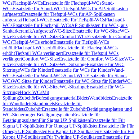
WCs
Flachspül-WCs
Ersatzteile für Flachspül-WCs
Stand-
WCs
Ersatzteile für Stand-WCs
Tiefspül-WCs für AP-Spülkasten
aufgesetzt
Ersatzteile für Tiefspül-WCs für AP-Spülkasten
aufgesetzt
Tiefspül-WCs
Ersatzteile für Tiefspül-WCs
Flachspül-
WCs
Ersatzteile für Flachspül-WCs
AP-Spülkästen für WCs, aus
Sanitärkeramik
Aufgesetzt
WC-Sitze
Ersatzteile für WC-Sitze
WC-
Sitze
Ersatzteile für WC-Sitze
Comfort WCs
Ersatzteile für Comfort
WCs
Tiefspül-WCs erhöht
Ersatzteile für Tiefspül-WCs
erhöht
Flachspül-WCs erhöht
Ersatzteile für Flachspül-WCs
erhöht
Tiefspül-WCs verlängert
Ersatzteile für Tiefspül-WCs
verlängert
Comfort WC-Sitze
Ersatzteile für Comfort WC-Sitze
WC-
Sitze
Ersatzteile für WC-Sitze
WC-Sitzringe
Ersatzteile für WC-
Sitzringe
WCs für Kinder
Ersatzteile für WCs für Kinder
Wand-
WCs
Ersatzteile für Wand-WCs
Stand-WCs
Ersatzteile für Stand-
WCs
WC-Sitze für Kinder
Ersatzteile für WC-Sitze für Kinder
WC-
Sitze
Ersatzteile für WC-Sitze
WC-Sitzringe
Ersatzteile für WC-
Sitzringe
Hock-WCs
Mit
Spülung
Zubehör
Befestigungsmaterial
Bidets
Wandbidets
Ersatzteile
für Wandbidets
Standbidets
Ersatzteile für
Standbidets
Zubehör
Ersatzteile für Zubehör
Betätigungsplatten und
WC-Steuerungen
Betätigungsplatten
Ersatzteile für
Betätigungsplatten
Für Sigma UP-Spülkästen
Ersatzteile für Für
Sigma UP-Spülkästen
Für Omega UP-Spülkästen
Ersatzteile für Für
Omega UP-Spülkästen
Für Kappa UP-Spülkästen
Ersatzteile für Für
Kappa UP-Spülkästen
Für Twinline UP-Spülkästen
Ersatzteile für