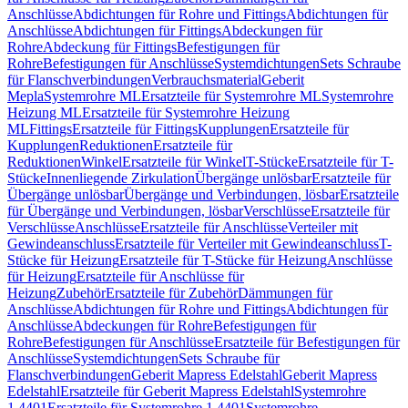
Anschlüsse
Abdichtungen für Rohre und Fittings
Abdichtungen für
Anschlüsse
Abdichtungen für Fittings
Abdeckungen für
Rohre
Abdeckung für Fittings
Befestigungen für
Rohre
Befestigungen für Anschlüsse
Systemdichtungen
Sets Schraube
für Flanschverbindungen
Verbrauchsmaterial
Geberit
Mepla
Systemrohre ML
Ersatzteile für Systemrohre ML
Systemrohre
Heizung ML
Ersatzteile für Systemrohre Heizung
ML
Fittings
Ersatzteile für Fittings
Kupplungen
Ersatzteile für
Kupplungen
Reduktionen
Ersatzteile für
Reduktionen
Winkel
Ersatzteile für Winkel
T-Stücke
Ersatzteile für T-
Stücke
Innenliegende Zirkulation
Übergänge unlösbar
Ersatzteile für
Übergänge unlösbar
Übergänge und Verbindungen, lösbar
Ersatzteile
für Übergänge und Verbindungen, lösbar
Verschlüsse
Ersatzteile für
Verschlüsse
Anschlüsse
Ersatzteile für Anschlüsse
Verteiler mit
Gewindeanschluss
Ersatzteile für Verteiler mit Gewindeanschluss
T-
Stücke für Heizung
Ersatzteile für T-Stücke für Heizung
Anschlüsse
für Heizung
Ersatzteile für Anschlüsse für
Heizung
Zubehör
Ersatzteile für Zubehör
Dämmungen für
Anschlüsse
Abdichtungen für Rohre und Fittings
Abdichtungen für
Anschlüsse
Abdeckungen für Rohre
Befestigungen für
Rohre
Befestigungen für Anschlüsse
Ersatzteile für Befestigungen für
Anschlüsse
Systemdichtungen
Sets Schraube für
Flanschverbindungen
Geberit Mapress Edelstahl
Geberit Mapress
Edelstahl
Ersatzteile für Geberit Mapress Edelstahl
Systemrohre
1.4401
Ersatzteile für Systemrohre 1.4401
Systemrohre