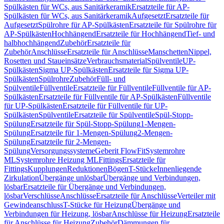
Spülkästen für WCs, aus Sanitärkeramik
Ersatzteile für AP-
Spülkästen für WCs, aus Sanitärkeramik
Aufgesetzt
Ersatzteile für
Aufgesetzt
Spülrohre für AP-Spülkästen
Ersatzteile für Spülrohre für
AP-Spülkästen
Hochhängend
Ersatzteile für Hochhängend
Tief- und
halbhochhängend
Zubehör
Ersatzteile für
Zubehör
Anschlüsse
Ersatzteile für Anschlüsse
Manschetten
Nippel,
Rosetten und Staueinsätze
Verbrauchsmaterial
Spülventile
UP-
Spülkästen
Sigma UP-Spülkästen
Ersatzteile für Sigma UP-
Spülkästen
Spülrohre
Zubehör
Füll- und
Spülventile
Füllventile
Ersatzteile für Füllventile
Füllventile für AP-
Spülkästen
Ersatzteile für Füllventile für AP-Spülkästen
Füllventile
für UP-Spülkästen
Ersatzteile für Füllventile für UP-
Spülkästen
Spülventile
Ersatzteile für Spülventile
Spül-Stopp-
Spülung
Ersatzteile für Spül-Stopp-Spülung
1-Mengen-
Spülung
Ersatzteile für 1-Mengen-Spülung
2-Mengen-
Spülung
Ersatzteile für 2-Mengen-
Spülung
Versorgungssysteme
Geberit FlowFit
Systemrohre
ML
Systemrohre Heizung ML
Fittings
Ersatzteile für
Fittings
Kupplungen
Reduktionen
Bögen
T-Stücke
Innenliegende
Zirkulation
Übergänge unlösbar
Übergänge und Verbindungen,
lösbar
Ersatzteile für Übergänge und Verbindungen,
lösbar
Verschlüsse
Anschlüsse
Ersatzteile für Anschlüsse
Verteiler mit
Gewindeanschluss
T-Stücke für Heizung
Übergänge und
Verbindungen für Heizung, lösbar
Anschlüsse für Heizung
Ersatzteile
für Anschlüsse für Heizung
Zubehör
Dämmungen für