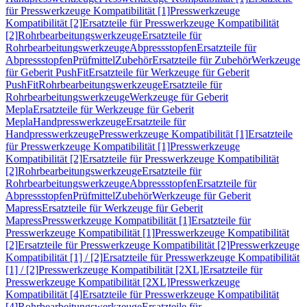
für Presswerkzeuge Kompatibilität [1]
Presswerkzeuge
Kompatibilität [2]
Ersatzteile für Presswerkzeuge Kompatibilität
[2]
Rohrbearbeitungswerkzeuge
Ersatzteile für
Rohrbearbeitungswerkzeuge
Abpressstopfen
Ersatzteile für
Abpressstopfen
Prüfmittel
Zubehör
Ersatzteile für Zubehör
Werkzeuge
für Geberit PushFit
Ersatzteile für Werkzeuge für Geberit
PushFit
Rohrbearbeitungswerkzeuge
Ersatzteile für
Rohrbearbeitungswerkzeuge
Werkzeuge für Geberit
Mepla
Ersatzteile für Werkzeuge für Geberit
Mepla
Handpresswerkzeuge
Ersatzteile für
Handpresswerkzeuge
Presswerkzeuge Kompatibilität [1]
Ersatzteile
für Presswerkzeuge Kompatibilität [1]
Presswerkzeuge
Kompatibilität [2]
Ersatzteile für Presswerkzeuge Kompatibilität
[2]
Rohrbearbeitungswerkzeuge
Ersatzteile für
Rohrbearbeitungswerkzeuge
Abpressstopfen
Ersatzteile für
Abpressstopfen
Prüfmittel
Zubehör
Werkzeuge für Geberit
Mapress
Ersatzteile für Werkzeuge für Geberit
Mapress
Presswerkzeuge Kompatibilität [1]
Ersatzteile für
Presswerkzeuge Kompatibilität [1]
Presswerkzeuge Kompatibilität
[2]
Ersatzteile für Presswerkzeuge Kompatibilität [2]
Presswerkzeuge
Kompatibilität [1] / [2]
Ersatzteile für Presswerkzeuge Kompatibilität
[1] / [2]
Presswerkzeuge Kompatibilität [2XL]
Ersatzteile für
Presswerkzeuge Kompatibilität [2XL]
Presswerkzeuge
Kompatibilität [4]
Ersatzteile für Presswerkzeuge Kompatibilität
[4]
Rohrbearbeitungswerkzeuge
Ersatzteile für