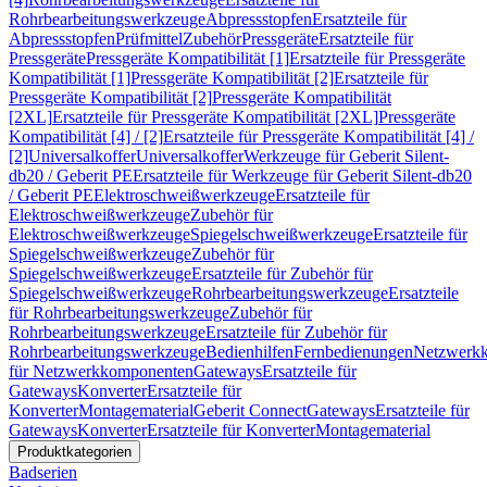
Rohrbearbeitungswerkzeuge
Abpressstopfen
Ersatzteile für
Abpressstopfen
Prüfmittel
Zubehör
Pressgeräte
Ersatzteile für
Pressgeräte
Pressgeräte Kompatibilität [1]
Ersatzteile für Pressgeräte
Kompatibilität [1]
Pressgeräte Kompatibilität [2]
Ersatzteile für
Pressgeräte Kompatibilität [2]
Pressgeräte Kompatibilität
[2XL]
Ersatzteile für Pressgeräte Kompatibilität [2XL]
Pressgeräte
Kompatibilität [4] / [2]
Ersatzteile für Pressgeräte Kompatibilität [4] /
[2]
Universalkoffer
Universalkoffer
Werkzeuge für Geberit Silent-
db20 / Geberit PE
Ersatzteile für Werkzeuge für Geberit Silent-db20
/ Geberit PE
Elektroschweißwerkzeuge
Ersatzteile für
Elektroschweißwerkzeuge
Zubehör für
Elektroschweißwerkzeuge
Spiegelschweißwerkzeuge
Ersatzteile für
Spiegelschweißwerkzeuge
Zubehör für
Spiegelschweißwerkzeuge
Ersatzteile für Zubehör für
Spiegelschweißwerkzeuge
Rohrbearbeitungswerkzeuge
Ersatzteile
für Rohrbearbeitungswerkzeuge
Zubehör für
Rohrbearbeitungswerkzeuge
Ersatzteile für Zubehör für
Rohrbearbeitungswerkzeuge
Bedienhilfen
Fernbedienungen
Netzwerk
für Netzwerkkomponenten
Gateways
Ersatzteile für
Gateways
Konverter
Ersatzteile für
Konverter
Montagematerial
Geberit Connect
Gateways
Ersatzteile für
Gateways
Konverter
Ersatzteile für Konverter
Montagematerial
Produktkategorien
Badserien