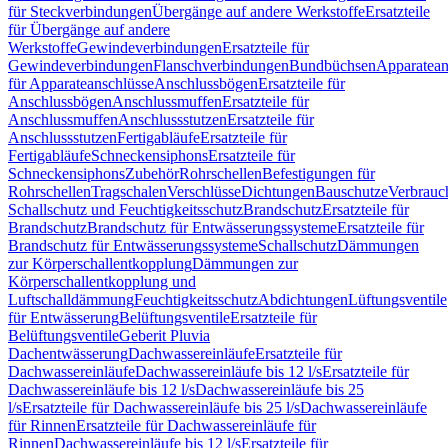
für Steckverbindungen
Übergänge auf andere Werkstoffe
Ersatzteile
für Übergänge auf andere
Werkstoffe
Gewindeverbindungen
Ersatzteile für
Gewindeverbindungen
Flanschverbindungen
Bundbüchsen
Apparatean
für Apparateanschlüsse
Anschlussbögen
Ersatzteile für
Anschlussbögen
Anschlussmuffen
Ersatzteile für
Anschlussmuffen
Anschlussstutzen
Ersatzteile für
Anschlussstutzen
Fertigabläufe
Ersatzteile für
Fertigabläufe
Schneckensiphons
Ersatzteile für
Schneckensiphons
Zubehör
Rohrschellen
Befestigungen für
Rohrschellen
Tragschalen
Verschlüsse
Dichtungen
Bauschutze
Verbrauc
Schallschutz und Feuchtigkeitsschutz
Brandschutz
Ersatzteile für
Brandschutz
Brandschutz für Entwässerungssysteme
Ersatzteile für
Brandschutz für Entwässerungssysteme
Schallschutz
Dämmungen
zur Körperschallentkopplung
Dämmungen zur
Körperschallentkopplung und
Luftschalldämmung
Feuchtigkeitsschutz
Abdichtungen
Lüftungsventile
für Entwässerung
Belüftungsventile
Ersatzteile für
Belüftungsventile
Geberit Pluvia
Dachentwässerung
Dachwassereinläufe
Ersatzteile für
Dachwassereinläufe
Dachwassereinläufe bis 12 l/s
Ersatzteile für
Dachwassereinläufe bis 12 l/s
Dachwassereinläufe bis 25
l/s
Ersatzteile für Dachwassereinläufe bis 25 l/s
Dachwassereinläufe
für Rinnen
Ersatzteile für Dachwassereinläufe für
Rinnen
Dachwassereinläufe bis 12 l/s
Ersatzteile für