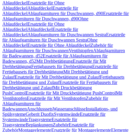
Ablaufdeckel
Ersatzteile für Ohne
Ablaufdeckel
Ablaufdeckel
Ersatzteile für
Ablaufdeckel
Ablaufgarnituren für Duschwannen, d90
Ersatzteile für
Ablaufgarnituren für Duschwannen, d90
Ohne
Ablaufdeckel
Ersatzteile für Ohne
Ablaufdeckel
Ablaufdeckel
Ersatzteile für
Ablaufdeckel
Ablaufgarnituren für Duschwannen Sestra
Ersatzteile
für Ablaufgarnituren für Duschwannen Sestra
Ohne
Ablaufdeckel
Ersatzteile für Ohne Ablaufdeckel
Zubehör für
Ablaufgarnituren für Duschwannen
Ventilstopfen
Ablaufgarnituren
für Badewannen, d52
Ersatzteile für Ablaufgarnituren für
Badewannen, d52
Mit Drehbetätigung
Ersatzteile für Mit
Drehbetätigung
Fertigbausets für Drehbetätigung
Ersatzteile für
Fertigbausets für Drehbetätigung
Mit Drehbetätigung und
Zulauf
Ersatzteile für Mit Drehbetätigung und Zulauf
Fertigbausets
für Drehbetätigung und Zulauf
Ersatzteile für Fertigbausets für
Drehbetätigung und Zulauf
Mit Druckbetätigung
PushControl
Ersatzteile für Mit Druckbetätigung PushControl
Mit
Ventilstopfen
Ersatzteile für Mit Ventilstopfen
Zubehör für
Ablaufgarnituren für
Badewannen
Anschlusssets
Wasseranschlüsse
Installations- und
Spülsysteme
Geberit Duofix
Systemwände
Ersatzteile für
Systemwände
Tragsysteme
Ersatzteile für
Tragsysteme
Beplankungen
Zubehör
Ersatzteile für
Zubehör
Montageelemente
Ersatzteile für Montageelemente
Elemente