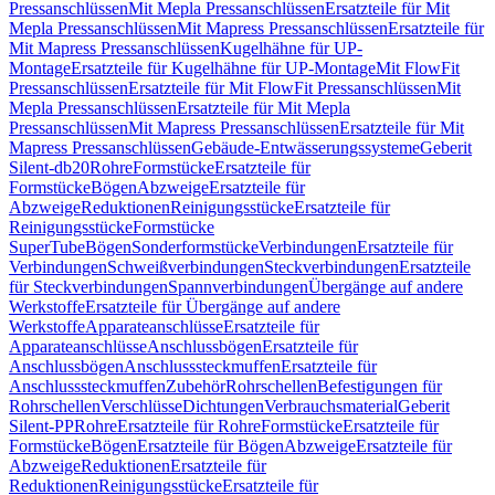
Pressanschlüssen
Mit Mepla Pressanschlüssen
Ersatzteile für Mit
Mepla Pressanschlüssen
Mit Mapress Pressanschlüssen
Ersatzteile für
Mit Mapress Pressanschlüssen
Kugelhähne für UP-
Montage
Ersatzteile für Kugelhähne für UP-Montage
Mit FlowFit
Pressanschlüssen
Ersatzteile für Mit FlowFit Pressanschlüssen
Mit
Mepla Pressanschlüssen
Ersatzteile für Mit Mepla
Pressanschlüssen
Mit Mapress Pressanschlüssen
Ersatzteile für Mit
Mapress Pressanschlüssen
Gebäude-Entwässerungssysteme
Geberit
Silent-db20
Rohre
Formstücke
Ersatzteile für
Formstücke
Bögen
Abzweige
Ersatzteile für
Abzweige
Reduktionen
Reinigungsstücke
Ersatzteile für
Reinigungsstücke
Formstücke
SuperTube
Bögen
Sonderformstücke
Verbindungen
Ersatzteile für
Verbindungen
Schweißverbindungen
Steckverbindungen
Ersatzteile
für Steckverbindungen
Spannverbindungen
Übergänge auf andere
Werkstoffe
Ersatzteile für Übergänge auf andere
Werkstoffe
Apparateanschlüsse
Ersatzteile für
Apparateanschlüsse
Anschlussbögen
Ersatzteile für
Anschlussbögen
Anschlusssteckmuffen
Ersatzteile für
Anschlusssteckmuffen
Zubehör
Rohrschellen
Befestigungen für
Rohrschellen
Verschlüsse
Dichtungen
Verbrauchsmaterial
Geberit
Silent-PP
Rohre
Ersatzteile für Rohre
Formstücke
Ersatzteile für
Formstücke
Bögen
Ersatzteile für Bögen
Abzweige
Ersatzteile für
Abzweige
Reduktionen
Ersatzteile für
Reduktionen
Reinigungsstücke
Ersatzteile für