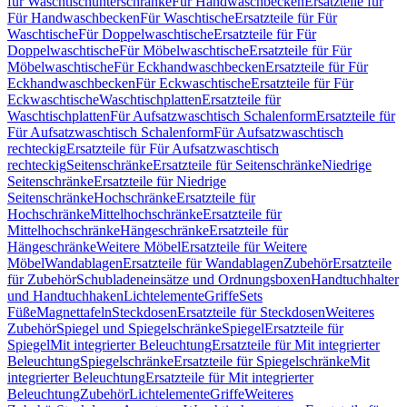
für Waschtischunterschränke
Für Handwaschbecken
Ersatzteile für
Für Handwaschbecken
Für Waschtische
Ersatzteile für Für
Waschtische
Für Doppelwaschtische
Ersatzteile für Für
Doppelwaschtische
Für Möbelwaschtische
Ersatzteile für Für
Möbelwaschtische
Für Eckhandwaschbecken
Ersatzteile für Für
Eckhandwaschbecken
Für Eckwaschtische
Ersatzteile für Für
Eckwaschtische
Waschtischplatten
Ersatzteile für
Waschtischplatten
Für Aufsatzwaschtisch Schalenform
Ersatzteile für
Für Aufsatzwaschtisch Schalenform
Für Aufsatzwaschtisch
rechteckig
Ersatzteile für Für Aufsatzwaschtisch
rechteckig
Seitenschränke
Ersatzteile für Seitenschränke
Niedrige
Seitenschränke
Ersatzteile für Niedrige
Seitenschränke
Hochschränke
Ersatzteile für
Hochschränke
Mittelhochschränke
Ersatzteile für
Mittelhochschränke
Hängeschränke
Ersatzteile für
Hängeschränke
Weitere Möbel
Ersatzteile für Weitere
Möbel
Wandablagen
Ersatzteile für Wandablagen
Zubehör
Ersatzteile
für Zubehör
Schubladeneinsätze und Ordnungsboxen
Handtuchhalter
und Handtuchhaken
Lichtelemente
Griffe
Sets
Füße
Magnettafeln
Steckdosen
Ersatzteile für Steckdosen
Weiteres
Zubehör
Spiegel und Spiegelschränke
Spiegel
Ersatzteile für
Spiegel
Mit integrierter Beleuchtung
Ersatzteile für Mit integrierter
Beleuchtung
Spiegelschränke
Ersatzteile für Spiegelschränke
Mit
integrierter Beleuchtung
Ersatzteile für Mit integrierter
Beleuchtung
Zubehör
Lichtelemente
Griffe
Weiteres