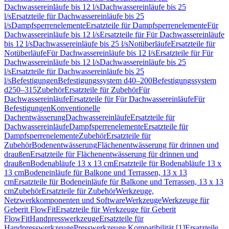
Dachwassereinläufe bis 12 l/s
Dachwassereinläufe bis 25
l/s
Ersatzteile für Dachwassereinläufe bis 25
l/s
Dampfsperrenelemente
Ersatzteile für Dampfsperrenelemente
Für
Dachwassereinläufe bis 12 l/s
Ersatzteile für Für Dachwassereinläufe
bis 12 l/s
Dachwassereinläufe bis 25 l/s
Notüberläufe
Ersatzteile für
Notüberläufe
Für Dachwassereinläufe bis 12 l/s
Ersatzteile für Für
Dachwassereinläufe bis 12 l/s
Dachwassereinläufe bis 25
l/s
Ersatzteile für Dachwassereinläufe bis 25
l/s
Befestigungen
Befestigungssystem d40–200
Befestigungssystem
d250–315
Zubehör
Ersatzteile für Zubehör
Für
Dachwassereinläufe
Ersatzteile für Für Dachwassereinläufe
Für
Befestigungen
Konventionelle
Dachentwässerung
Dachwassereinläufe
Ersatzteile für
Dachwassereinläufe
Dampfsperrenelemente
Ersatzteile für
Dampfsperrenelemente
Zubehör
Ersatzteile für
Zubehör
Bodenentwässerung
Flächenentwässerung für drinnen und
draußen
Ersatzteile für Flächenentwässerung für drinnen und
draußen
Bodenabläufe 13 x 13 cm
Ersatzteile für Bodenabläufe 13 x
13 cm
Bodeneinläufe für Balkone und Terrassen, 13 x 13
cm
Ersatzteile für Bodeneinläufe für Balkone und Terrassen, 13 x 13
cm
Zubehör
Ersatzteile für Zubehör
Werkzeuge,
Netzwerkkomponenten und Software
Werkzeuge
Werkzeuge für
Geberit FlowFit
Ersatzteile für Werkzeuge für Geberit
FlowFit
Handpresswerkzeuge
Ersatzteile für
Handpresswerkzeuge
Presswerkzeuge Kompatibilität [1]
Ersatzteile