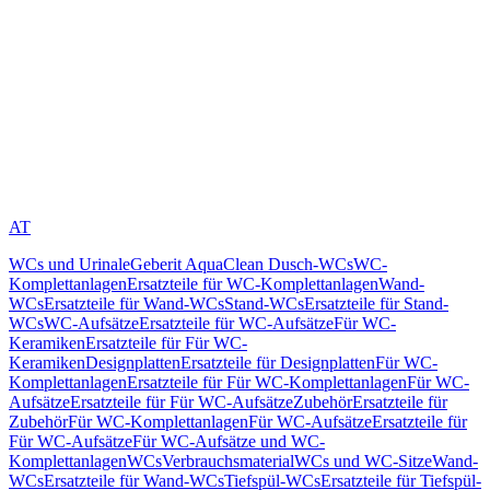
AT
WCs und Urinale
Geberit AquaClean Dusch-WCs
WC-
Komplettanlagen
Ersatzteile für WC-Komplettanlagen
Wand-
WCs
Ersatzteile für Wand-WCs
Stand-WCs
Ersatzteile für Stand-
WCs
WC-Aufsätze
Ersatzteile für WC-Aufsätze
Für WC-
Keramiken
Ersatzteile für Für WC-
Keramiken
Designplatten
Ersatzteile für Designplatten
Für WC-
Komplettanlagen
Ersatzteile für Für WC-Komplettanlagen
Für WC-
Aufsätze
Ersatzteile für Für WC-Aufsätze
Zubehör
Ersatzteile für
Zubehör
Für WC-Komplettanlagen
Für WC-Aufsätze
Ersatzteile für
Für WC-Aufsätze
Für WC-Aufsätze und WC-
Komplettanlagen
WCs
Verbrauchsmaterial
WCs und WC-Sitze
Wand-
WCs
Ersatzteile für Wand-WCs
Tiefspül-WCs
Ersatzteile für Tiefspül-