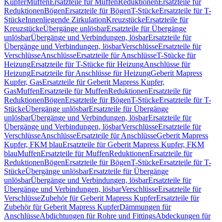
Kupfer
Muffen
Ersatzteile für Muffen
Reduktionen
Ersatzteile für
Reduktionen
Bögen
Ersatzteile für Bögen
T-Stücke
Ersatzteile für T-
Stücke
Innenliegende Zirkulation
Kreuzstücke
Ersatzteile für
Kreuzstücke
Übergänge unlösbar
Ersatzteile für Übergänge
unlösbar
Übergänge und Verbindungen, lösbar
Ersatzteile für
Übergänge und Verbindungen, lösbar
Verschlüsse
Ersatzteile für
Verschlüsse
Anschlüsse
Ersatzteile für Anschlüsse
T-Stücke für
Heizung
Ersatzteile für T-Stücke für Heizung
Anschlüsse für
Heizung
Ersatzteile für Anschlüsse für Heizung
Geberit Mapress
Kupfer, Gas
Ersatzteile für Geberit Mapress Kupfer,
Gas
Muffen
Ersatzteile für Muffen
Reduktionen
Ersatzteile für
Reduktionen
Bögen
Ersatzteile für Bögen
T-Stücke
Ersatzteile für T-
Stücke
Übergänge unlösbar
Ersatzteile für Übergänge
unlösbar
Übergänge und Verbindungen, lösbar
Ersatzteile für
Übergänge und Verbindungen, lösbar
Verschlüsse
Ersatzteile für
Verschlüsse
Anschlüsse
Ersatzteile für Anschlüsse
Geberit Mapress
Kupfer, FKM blau
Ersatzteile für Geberit Mapress Kupfer, FKM
blau
Muffen
Ersatzteile für Muffen
Reduktionen
Ersatzteile für
Reduktionen
Bögen
Ersatzteile für Bögen
T-Stücke
Ersatzteile für T-
Stücke
Übergänge unlösbar
Ersatzteile für Übergänge
unlösbar
Übergänge und Verbindungen, lösbar
Ersatzteile für
Übergänge und Verbindungen, lösbar
Verschlüsse
Ersatzteile für
Verschlüsse
Zubehör für Geberit Mapress Kupfer
Ersatzteile für
Zubehör für Geberit Mapress Kupfer
Dämmungen für
Anschlüsse
Abdichtungen für Rohre und Fittings
Abdeckungen für