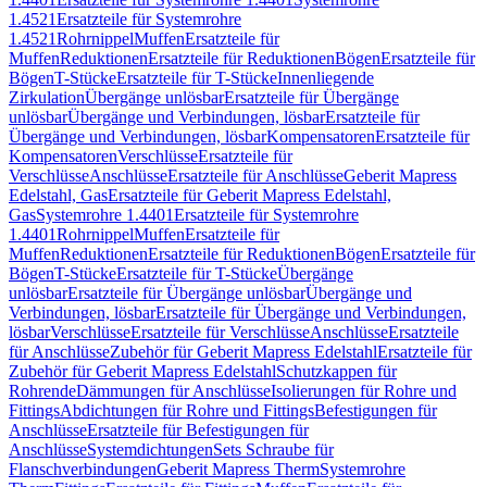
1.4521
Ersatzteile für Systemrohre
1.4521
Rohrnippel
Muffen
Ersatzteile für
Muffen
Reduktionen
Ersatzteile für Reduktionen
Bögen
Ersatzteile für
Bögen
T-Stücke
Ersatzteile für T-Stücke
Innenliegende
Zirkulation
Übergänge unlösbar
Ersatzteile für Übergänge
unlösbar
Übergänge und Verbindungen, lösbar
Ersatzteile für
Übergänge und Verbindungen, lösbar
Kompensatoren
Ersatzteile für
Kompensatoren
Verschlüsse
Ersatzteile für
Verschlüsse
Anschlüsse
Ersatzteile für Anschlüsse
Geberit Mapress
Edelstahl, Gas
Ersatzteile für Geberit Mapress Edelstahl,
Gas
Systemrohre 1.4401
Ersatzteile für Systemrohre
1.4401
Rohrnippel
Muffen
Ersatzteile für
Muffen
Reduktionen
Ersatzteile für Reduktionen
Bögen
Ersatzteile für
Bögen
T-Stücke
Ersatzteile für T-Stücke
Übergänge
unlösbar
Ersatzteile für Übergänge unlösbar
Übergänge und
Verbindungen, lösbar
Ersatzteile für Übergänge und Verbindungen,
lösbar
Verschlüsse
Ersatzteile für Verschlüsse
Anschlüsse
Ersatzteile
für Anschlüsse
Zubehör für Geberit Mapress Edelstahl
Ersatzteile für
Zubehör für Geberit Mapress Edelstahl
Schutzkappen für
Rohrende
Dämmungen für Anschlüsse
Isolierungen für Rohre und
Fittings
Abdichtungen für Rohre und Fittings
Befestigungen für
Anschlüsse
Ersatzteile für Befestigungen für
Anschlüsse
Systemdichtungen
Sets Schraube für
Flanschverbindungen
Geberit Mapress Therm
Systemrohre