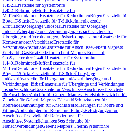
1.4521
Ersatzteile für Systemrohre
1.4521
Rohrnippel
Muffen
Ersatzteile für
Muffen
Reduktionen
Ersatzteile für Reduktionen
Bögen
Ersatzteile für
Bögen
T-Stücke
Ersatzteile für T-Stücke
Innenliegende
Zirkulation
Übergänge unlösbar
Ersatzteile für Übergänge
unlösbar
Übergänge und Verbindungen, lösbar
Ersatzteile für
Übergänge und Verbindungen, lösbar
Kompensatoren
Ersatzteile für
Kompensatoren
Verschlüsse
Ersatzteile für
Verschlüsse
Anschlüsse
Ersatzteile für Anschlüsse
Geberit Mapress
Edelstahl, Gas
Ersatzteile für Geberit Mapress Edelstahl,
Gas
Systemrohre 1.4401
Ersatzteile für Systemrohre
1.4401
Rohrnippel
Muffen
Ersatzteile für
Muffen
Reduktionen
Ersatzteile für Reduktionen
Bögen
Ersatzteile für
Bögen
T-Stücke
Ersatzteile für T-Stücke
Übergänge
unlösbar
Ersatzteile für Übergänge unlösbar
Übergänge und
Verbindungen, lösbar
Ersatzteile für Übergänge und Verbindungen,
lösbar
Verschlüsse
Ersatzteile für Verschlüsse
Anschlüsse
Ersatzteile
für Anschlüsse
Zubehör für Geberit Mapress Edelstahl
Ersatzteile für
Zubehör für Geberit Mapress Edelstahl
Schutzkappen für
Rohrende
Dämmungen für Anschlüsse
Isolierungen für Rohre und
Fittings
Abdichtungen für Rohre und Fittings
Befestigungen für
Anschlüsse
Ersatzteile für Befestigungen für
Anschlüsse
Systemdichtungen
Sets Schraube für
Flanschverbindungen
Geberit Mapress Therm
Systemrohre