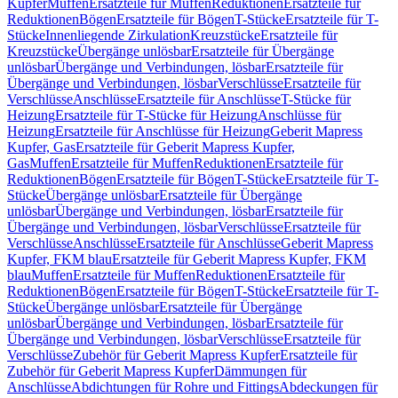
Kupfer
Muffen
Ersatzteile für Muffen
Reduktionen
Ersatzteile für
Reduktionen
Bögen
Ersatzteile für Bögen
T-Stücke
Ersatzteile für T-
Stücke
Innenliegende Zirkulation
Kreuzstücke
Ersatzteile für
Kreuzstücke
Übergänge unlösbar
Ersatzteile für Übergänge
unlösbar
Übergänge und Verbindungen, lösbar
Ersatzteile für
Übergänge und Verbindungen, lösbar
Verschlüsse
Ersatzteile für
Verschlüsse
Anschlüsse
Ersatzteile für Anschlüsse
T-Stücke für
Heizung
Ersatzteile für T-Stücke für Heizung
Anschlüsse für
Heizung
Ersatzteile für Anschlüsse für Heizung
Geberit Mapress
Kupfer, Gas
Ersatzteile für Geberit Mapress Kupfer,
Gas
Muffen
Ersatzteile für Muffen
Reduktionen
Ersatzteile für
Reduktionen
Bögen
Ersatzteile für Bögen
T-Stücke
Ersatzteile für T-
Stücke
Übergänge unlösbar
Ersatzteile für Übergänge
unlösbar
Übergänge und Verbindungen, lösbar
Ersatzteile für
Übergänge und Verbindungen, lösbar
Verschlüsse
Ersatzteile für
Verschlüsse
Anschlüsse
Ersatzteile für Anschlüsse
Geberit Mapress
Kupfer, FKM blau
Ersatzteile für Geberit Mapress Kupfer, FKM
blau
Muffen
Ersatzteile für Muffen
Reduktionen
Ersatzteile für
Reduktionen
Bögen
Ersatzteile für Bögen
T-Stücke
Ersatzteile für T-
Stücke
Übergänge unlösbar
Ersatzteile für Übergänge
unlösbar
Übergänge und Verbindungen, lösbar
Ersatzteile für
Übergänge und Verbindungen, lösbar
Verschlüsse
Ersatzteile für
Verschlüsse
Zubehör für Geberit Mapress Kupfer
Ersatzteile für
Zubehör für Geberit Mapress Kupfer
Dämmungen für
Anschlüsse
Abdichtungen für Rohre und Fittings
Abdeckungen für