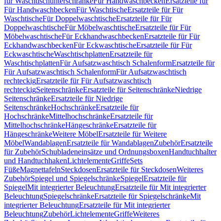
für Waschtischunterschränke
Für Handwaschbecken
Ersatzteile für
Für Handwaschbecken
Für Waschtische
Ersatzteile für Für
Waschtische
Für Doppelwaschtische
Ersatzteile für Für
Doppelwaschtische
Für Möbelwaschtische
Ersatzteile für Für
Möbelwaschtische
Für Eckhandwaschbecken
Ersatzteile für Für
Eckhandwaschbecken
Für Eckwaschtische
Ersatzteile für Für
Eckwaschtische
Waschtischplatten
Ersatzteile für
Waschtischplatten
Für Aufsatzwaschtisch Schalenform
Ersatzteile für
Für Aufsatzwaschtisch Schalenform
Für Aufsatzwaschtisch
rechteckig
Ersatzteile für Für Aufsatzwaschtisch
rechteckig
Seitenschränke
Ersatzteile für Seitenschränke
Niedrige
Seitenschränke
Ersatzteile für Niedrige
Seitenschränke
Hochschränke
Ersatzteile für
Hochschränke
Mittelhochschränke
Ersatzteile für
Mittelhochschränke
Hängeschränke
Ersatzteile für
Hängeschränke
Weitere Möbel
Ersatzteile für Weitere
Möbel
Wandablagen
Ersatzteile für Wandablagen
Zubehör
Ersatzteile
für Zubehör
Schubladeneinsätze und Ordnungsboxen
Handtuchhalter
und Handtuchhaken
Lichtelemente
Griffe
Sets
Füße
Magnettafeln
Steckdosen
Ersatzteile für Steckdosen
Weiteres
Zubehör
Spiegel und Spiegelschränke
Spiegel
Ersatzteile für
Spiegel
Mit integrierter Beleuchtung
Ersatzteile für Mit integrierter
Beleuchtung
Spiegelschränke
Ersatzteile für Spiegelschränke
Mit
integrierter Beleuchtung
Ersatzteile für Mit integrierter
Beleuchtung
Zubehör
Lichtelemente
Griffe
Weiteres