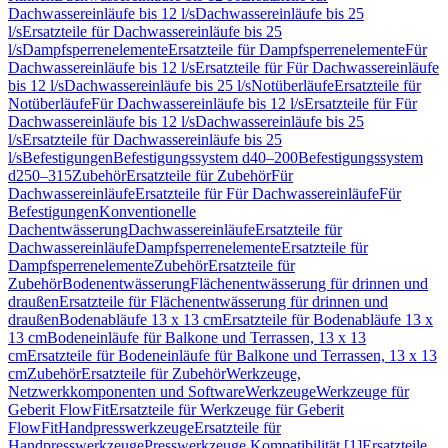
Dachwassereinläufe bis 12 l/s
Dachwassereinläufe bis 25
l/s
Ersatzteile für Dachwassereinläufe bis 25
l/s
Dampfsperrenelemente
Ersatzteile für Dampfsperrenelemente
Für
Dachwassereinläufe bis 12 l/s
Ersatzteile für Für Dachwassereinläufe
bis 12 l/s
Dachwassereinläufe bis 25 l/s
Notüberläufe
Ersatzteile für
Notüberläufe
Für Dachwassereinläufe bis 12 l/s
Ersatzteile für Für
Dachwassereinläufe bis 12 l/s
Dachwassereinläufe bis 25
l/s
Ersatzteile für Dachwassereinläufe bis 25
l/s
Befestigungen
Befestigungssystem d40–200
Befestigungssystem
d250–315
Zubehör
Ersatzteile für Zubehör
Für
Dachwassereinläufe
Ersatzteile für Für Dachwassereinläufe
Für
Befestigungen
Konventionelle
Dachentwässerung
Dachwassereinläufe
Ersatzteile für
Dachwassereinläufe
Dampfsperrenelemente
Ersatzteile für
Dampfsperrenelemente
Zubehör
Ersatzteile für
Zubehör
Bodenentwässerung
Flächenentwässerung für drinnen und
draußen
Ersatzteile für Flächenentwässerung für drinnen und
draußen
Bodenabläufe 13 x 13 cm
Ersatzteile für Bodenabläufe 13 x
13 cm
Bodeneinläufe für Balkone und Terrassen, 13 x 13
cm
Ersatzteile für Bodeneinläufe für Balkone und Terrassen, 13 x 13
cm
Zubehör
Ersatzteile für Zubehör
Werkzeuge,
Netzwerkkomponenten und Software
Werkzeuge
Werkzeuge für
Geberit FlowFit
Ersatzteile für Werkzeuge für Geberit
FlowFit
Handpresswerkzeuge
Ersatzteile für
Handpresswerkzeuge
Presswerkzeuge Kompatibilität [1]
Ersatzteile