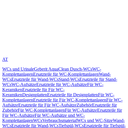
AT
WCs und Urinale
Geberit AquaClean Dusch-WCs
WC-
Komplettanlagen
Ersatzteile für WC-Komplettanlagen
Wand-
WCs
Ersatzteile für Wand-WCs
Stand-WCs
Ersatzteile für Stand-
WCs
WC-Aufsätze
Ersatzteile für WC-Aufsätze
Für WC-
Keramiken
Ersatzteile für Für WC-
Keramiken
Designplatten
Ersatzteile für Designplatten
Für WC-
Komplettanlagen
Ersatzteile für Für WC-Komplettanlagen
Für WC-
Aufsätze
Ersatzteile für Für WC-Aufsätze
Zubehör
Ersatzteile für
Zubehör
Für WC-Komplettanlagen
Für WC-Aufsätze
Ersatzteile für
Für WC-Aufsätze
Für WC-Aufsätze und WC-
Komplettanlagen
WCs
Verbrauchsmaterial
WCs und WC-Sitze
Wand-
WCs
Ersatzteile für Wand-WCs
Tiefspül-WCs
Ersatzteile für Tiefspül-