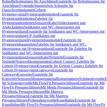
Rohre
Befestigungen für Anschlüsse
Ersatzteile für Befestigungen für
Anschlüsse
Systemdichtungen
Sets Schraube für
Flanschverbindungen
Geberit
Hygienesystem
Hygienespüleinheiten
Ersatzteile für
Hygienespüleinheiten
Zubehör für
Hygienespüleinheiten
Sensoren
Kabel
Abdeckungen und
Abdeckplatten
Spülkästen und WC-Steuerungen mit
Hygienespülung
Ersatzteile für Spülkästen und WC-Steuerungen mit
Hygienespülung
UP-Spülkästen mit
Hygienespülung
Hygieneeinbaumodule
Ersatzteile für
Hygieneeinbaumodule
Zubehör für Spülkästen und WC-
Steuerungen mit Hygienespülung
Ersatzteile für Zubehör für
Spülkästen und WC-Steuerungen mit
Hygienespülung
Sensoren
Kabel
Netzteile
Ersatzteile für
Netzteile
Netzwerkkomponenten
Geberit Connect Zubehör für
Geberit Hygienesystem
Ersatzteile für Geberit Connect Zubehör für
Geberit Hygienesystem
Gateways
Ersatzteile für
Gateways
Konverter
Ersatzteile für
Konverter
Sensoren
Montagematerial
Rohrarmaturen
Schrägsitzventile
E
für Schrägsitzventile
Mit FlowFit Pressanschlüssen
Ersatzteile für Mit
FlowFit Pressanschlüssen
Mit Mepla Pressanschlüssen
Ersatzteile für
Mit Mepla Pressanschlüssen
Mit Mapress
Pressanschlüssen
Ersatzteile für Mit Mapress
Pressanschlüssen
Probenahmeventile
Kugelhähne
Ersatzteile für
Kugelhähne
Mit FlowFit Pressanschlüssen
Ersatzteile für Mit FlowFit