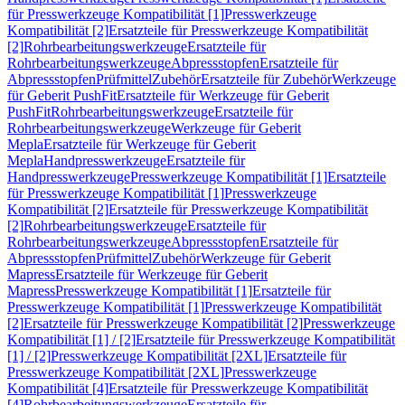
für Presswerkzeuge Kompatibilität [1]
Presswerkzeuge
Kompatibilität [2]
Ersatzteile für Presswerkzeuge Kompatibilität
[2]
Rohrbearbeitungswerkzeuge
Ersatzteile für
Rohrbearbeitungswerkzeuge
Abpressstopfen
Ersatzteile für
Abpressstopfen
Prüfmittel
Zubehör
Ersatzteile für Zubehör
Werkzeuge
für Geberit PushFit
Ersatzteile für Werkzeuge für Geberit
PushFit
Rohrbearbeitungswerkzeuge
Ersatzteile für
Rohrbearbeitungswerkzeuge
Werkzeuge für Geberit
Mepla
Ersatzteile für Werkzeuge für Geberit
Mepla
Handpresswerkzeuge
Ersatzteile für
Handpresswerkzeuge
Presswerkzeuge Kompatibilität [1]
Ersatzteile
für Presswerkzeuge Kompatibilität [1]
Presswerkzeuge
Kompatibilität [2]
Ersatzteile für Presswerkzeuge Kompatibilität
[2]
Rohrbearbeitungswerkzeuge
Ersatzteile für
Rohrbearbeitungswerkzeuge
Abpressstopfen
Ersatzteile für
Abpressstopfen
Prüfmittel
Zubehör
Werkzeuge für Geberit
Mapress
Ersatzteile für Werkzeuge für Geberit
Mapress
Presswerkzeuge Kompatibilität [1]
Ersatzteile für
Presswerkzeuge Kompatibilität [1]
Presswerkzeuge Kompatibilität
[2]
Ersatzteile für Presswerkzeuge Kompatibilität [2]
Presswerkzeuge
Kompatibilität [1] / [2]
Ersatzteile für Presswerkzeuge Kompatibilität
[1] / [2]
Presswerkzeuge Kompatibilität [2XL]
Ersatzteile für
Presswerkzeuge Kompatibilität [2XL]
Presswerkzeuge
Kompatibilität [4]
Ersatzteile für Presswerkzeuge Kompatibilität
[4]
Rohrbearbeitungswerkzeuge
Ersatzteile für