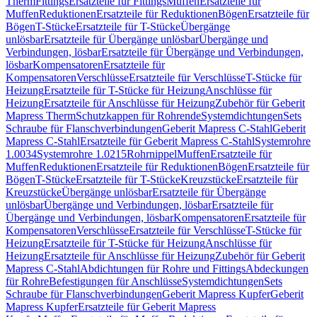
Therm
Fittings
Ersatzteile für Fittings
Muffen
Ersatzteile für
Muffen
Reduktionen
Ersatzteile für Reduktionen
Bögen
Ersatzteile für
Bögen
T-Stücke
Ersatzteile für T-Stücke
Übergänge
unlösbar
Ersatzteile für Übergänge unlösbar
Übergänge und
Verbindungen, lösbar
Ersatzteile für Übergänge und Verbindungen,
lösbar
Kompensatoren
Ersatzteile für
Kompensatoren
Verschlüsse
Ersatzteile für Verschlüsse
T-Stücke für
Heizung
Ersatzteile für T-Stücke für Heizung
Anschlüsse für
Heizung
Ersatzteile für Anschlüsse für Heizung
Zubehör für Geberit
Mapress Therm
Schutzkappen für Rohrende
Systemdichtungen
Sets
Schraube für Flanschverbindungen
Geberit Mapress C-Stahl
Geberit
Mapress C-Stahl
Ersatzteile für Geberit Mapress C-Stahl
Systemrohre
1.0034
Systemrohre 1.0215
Rohrnippel
Muffen
Ersatzteile für
Muffen
Reduktionen
Ersatzteile für Reduktionen
Bögen
Ersatzteile für
Bögen
T-Stücke
Ersatzteile für T-Stücke
Kreuzstücke
Ersatzteile für
Kreuzstücke
Übergänge unlösbar
Ersatzteile für Übergänge
unlösbar
Übergänge und Verbindungen, lösbar
Ersatzteile für
Übergänge und Verbindungen, lösbar
Kompensatoren
Ersatzteile für
Kompensatoren
Verschlüsse
Ersatzteile für Verschlüsse
T-Stücke für
Heizung
Ersatzteile für T-Stücke für Heizung
Anschlüsse für
Heizung
Ersatzteile für Anschlüsse für Heizung
Zubehör für Geberit
Mapress C-Stahl
Abdichtungen für Rohre und Fittings
Abdeckungen
für Rohre
Befestigungen für Anschlüsse
Systemdichtungen
Sets
Schraube für Flanschverbindungen
Geberit Mapress Kupfer
Geberit
Mapress Kupfer
Ersatzteile für Geberit Mapress