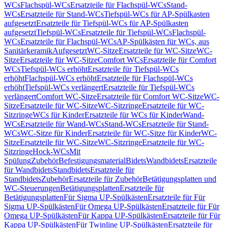
WCs
Flachspül-WCs
Ersatzteile für Flachspül-WCs
Stand-
WCs
Ersatzteile für Stand-WCs
Tiefspül-WCs für AP-Spülkasten
aufgesetzt
Ersatzteile für Tiefspül-WCs für AP-Spülkasten
aufgesetzt
Tiefspül-WCs
Ersatzteile für Tiefspül-WCs
Flachspül-
WCs
Ersatzteile für Flachspül-WCs
AP-Spülkästen für WCs, aus
Sanitärkeramik
Aufgesetzt
WC-Sitze
Ersatzteile für WC-Sitze
WC-
Sitze
Ersatzteile für WC-Sitze
Comfort WCs
Ersatzteile für Comfort
WCs
Tiefspül-WCs erhöht
Ersatzteile für Tiefspül-WCs
erhöht
Flachspül-WCs erhöht
Ersatzteile für Flachspül-WCs
erhöht
Tiefspül-WCs verlängert
Ersatzteile für Tiefspül-WCs
verlängert
Comfort WC-Sitze
Ersatzteile für Comfort WC-Sitze
WC-
Sitze
Ersatzteile für WC-Sitze
WC-Sitzringe
Ersatzteile für WC-
Sitzringe
WCs für Kinder
Ersatzteile für WCs für Kinder
Wand-
WCs
Ersatzteile für Wand-WCs
Stand-WCs
Ersatzteile für Stand-
WCs
WC-Sitze für Kinder
Ersatzteile für WC-Sitze für Kinder
WC-
Sitze
Ersatzteile für WC-Sitze
WC-Sitzringe
Ersatzteile für WC-
Sitzringe
Hock-WCs
Mit
Spülung
Zubehör
Befestigungsmaterial
Bidets
Wandbidets
Ersatzteile
für Wandbidets
Standbidets
Ersatzteile für
Standbidets
Zubehör
Ersatzteile für Zubehör
Betätigungsplatten und
WC-Steuerungen
Betätigungsplatten
Ersatzteile für
Betätigungsplatten
Für Sigma UP-Spülkästen
Ersatzteile für Für
Sigma UP-Spülkästen
Für Omega UP-Spülkästen
Ersatzteile für Für
Omega UP-Spülkästen
Für Kappa UP-Spülkästen
Ersatzteile für Für
Kappa UP-Spülkästen
Für Twinline UP-Spülkästen
Ersatzteile für