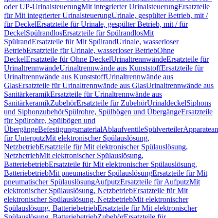
oder UP-Urinalsteuerung
Mit integrierter Urinalsteuerung
Ersatzteile
für Mit integrierter Urinalsteuerung
Urinale, gespülter Betrieb, mit /
für Deckel
Ersatzteile für Urinale, gespülter Betrieb, mit / für
Deckel
Spülrandlos
Ersatzteile für Spülrandlos
Mit
Spülrand
Ersatzteile für Mit Spülrand
Urinale, wasserloser
Betrieb
Ersatzteile für Urinale, wasserloser Betrieb
Ohne
Deckel
Ersatzteile für Ohne Deckel
Urinaltrennwände
Ersatzteile für
Urinaltrennwände
Urinaltrennwände aus Kunststoff
Ersatzteile für
Urinaltrennwände aus Kunststoff
Urinaltrennwände aus
Glas
Ersatzteile für Urinaltrennwände aus Glas
Urinaltrennwände aus
Sanitärkeramik
Ersatzteile für Urinaltrennwände aus
Sanitärkeramik
Zubehör
Ersatzteile für Zubehör
Urinaldeckel
Siphons
und Siphonzubehör
Spülrohre, Spülbögen und Übergänge
Ersatzteile
für Spülrohre, Spülbögen und
Übergänge
Befestigungsmaterial
Ablaufventile
Spülverteiler
Apparatean
für Unterputz
Mit elektronischer Spülauslösung,
Netzbetrieb
Ersatzteile für Mit elektronischer Spülauslösung,
Netzbetrieb
Mit elektronischer Spülauslösung,
Batteriebetrieb
Ersatzteile für Mit elektronischer Spülauslösung,
Batteriebetrieb
Mit pneumatischer Spülauslösung
Ersatzteile für Mit
pneumatischer Spülauslösung
Aufputz
Ersatzteile für Aufputz
Mit
elektronischer Spülauslösung, Netzbetrieb
Ersatzteile für Mit
elektronischer Spülauslösung, Netzbetrieb
Mit elektronischer
Spülauslösung, Batteriebetrieb
Ersatzteile für Mit elektronischer
Spülauslösung, Batteriebetrieb
Zubehör
Ersatzteile für