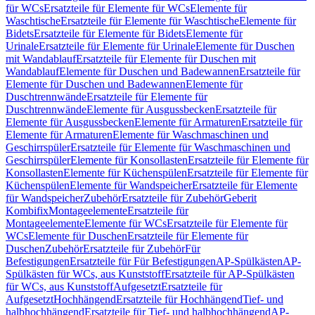
für WCs
Ersatzteile für Elemente für WCs
Elemente für
Waschtische
Ersatzteile für Elemente für Waschtische
Elemente für
Bidets
Ersatzteile für Elemente für Bidets
Elemente für
Urinale
Ersatzteile für Elemente für Urinale
Elemente für Duschen
mit Wandablauf
Ersatzteile für Elemente für Duschen mit
Wandablauf
Elemente für Duschen und Badewannen
Ersatzteile für
Elemente für Duschen und Badewannen
Elemente für
Duschtrennwände
Ersatzteile für Elemente für
Duschtrennwände
Elemente für Ausgussbecken
Ersatzteile für
Elemente für Ausgussbecken
Elemente für Armaturen
Ersatzteile für
Elemente für Armaturen
Elemente für Waschmaschinen und
Geschirrspüler
Ersatzteile für Elemente für Waschmaschinen und
Geschirrspüler
Elemente für Konsollasten
Ersatzteile für Elemente für
Konsollasten
Elemente für Küchenspülen
Ersatzteile für Elemente für
Küchenspülen
Elemente für Wandspeicher
Ersatzteile für Elemente
für Wandspeicher
Zubehör
Ersatzteile für Zubehör
Geberit
Kombifix
Montageelemente
Ersatzteile für
Montageelemente
Elemente für WCs
Ersatzteile für Elemente für
WCs
Elemente für Duschen
Ersatzteile für Elemente für
Duschen
Zubehör
Ersatzteile für Zubehör
Für
Befestigungen
Ersatzteile für Für Befestigungen
AP-Spülkästen
AP-
Spülkästen für WCs, aus Kunststoff
Ersatzteile für AP-Spülkästen
für WCs, aus Kunststoff
Aufgesetzt
Ersatzteile für
Aufgesetzt
Hochhängend
Ersatzteile für Hochhängend
Tief- und
halbhochhängend
Ersatzteile für Tief- und halbhochhängend
AP-