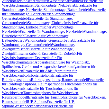
Zubehör
Steckdosen
Armaturen
Waschtischarmaturen
Ersatzteile für
Waschtischarmaturen
Standmontage, Netzbetrieb
Ersatzteile für
Standmontage, Netzbetrieb
Standmontage, Batteriebetrieb
Ersatzteile
für Standmontage, Batteriebetrieb
Standmontage,
Generatorbetrieb
Ersatzteile für Standmontage,
Generatorbetrieb
Standmontage, Einhebelmischer
Ersatzteile für
Standmontage, Einhebelmischer
Wandmontage,
Netzbetrieb
Ersatzteile für Wandmontage, Netzbetrieb
Wandmontage,
Batteriebetrieb
Ersatzteile für Wandmontage,
Batteriebetrieb
Wandmontage, Generatorbetrieb
Ersatzteile für
Wandmontage, Generatorbetrieb
Wandmontage,
Zweigriffmischer
Ersatzteile für Wandmontage,
Zweigriffmischer
Zubehör
Ersatzteile für Zubehör
Für
Waschtischarmaturen
Ersatzteile für Für
Waschtischarmaturen
Apparateanschlüsse für Waschplatz,
Spülbecken, Geräte und Ausgussbecken
Ablaufgarnituren für
Waschbecken
Ersatzteile für Ablaufgarnituren für
Waschbecken
Rohrbogensiphons
Ersatzteile für
Rohrbogensiphons
Rohrbogensiphons, Raumsparmodell
Ersatzteile
für Rohrbogensiphons, Raumsparmodell
Tauchrohrsiphons für
Waschbecken
Ersatzteile für Tauchrohrsiphons für
Waschbecken
Tauchrohrsiphons für Waschbecken,
Raumsparmodell
Ersatzteile für Tauchrohrsiphons für Waschbecken,
Raumsparmodell
UP-Siphons
Ersatzteile für UP-
Siphons
Waschbeckenanschlüsse
Ersatzteile für