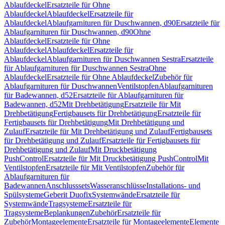
Ablaufdeckel
Ersatzteile für Ohne
Ablaufdeckel
Ablaufdeckel
Ersatzteile für
Ablaufdeckel
Ablaufgarnituren für Duschwannen, d90
Ersatzteile für
Ablaufgarnituren für Duschwannen, d90
Ohne
Ablaufdeckel
Ersatzteile für Ohne
Ablaufdeckel
Ablaufdeckel
Ersatzteile für
Ablaufdeckel
Ablaufgarnituren für Duschwannen Sestra
Ersatzteile
für Ablaufgarnituren für Duschwannen Sestra
Ohne
Ablaufdeckel
Ersatzteile für Ohne Ablaufdeckel
Zubehör für
Ablaufgarnituren für Duschwannen
Ventilstopfen
Ablaufgarnituren
für Badewannen, d52
Ersatzteile für Ablaufgarnituren für
Badewannen, d52
Mit Drehbetätigung
Ersatzteile für Mit
Drehbetätigung
Fertigbausets für Drehbetätigung
Ersatzteile für
Fertigbausets für Drehbetätigung
Mit Drehbetätigung und
Zulauf
Ersatzteile für Mit Drehbetätigung und Zulauf
Fertigbausets
für Drehbetätigung und Zulauf
Ersatzteile für Fertigbausets für
Drehbetätigung und Zulauf
Mit Druckbetätigung
PushControl
Ersatzteile für Mit Druckbetätigung PushControl
Mit
Ventilstopfen
Ersatzteile für Mit Ventilstopfen
Zubehör für
Ablaufgarnituren für
Badewannen
Anschlusssets
Wasseranschlüsse
Installations- und
Spülsysteme
Geberit Duofix
Systemwände
Ersatzteile für
Systemwände
Tragsysteme
Ersatzteile für
Tragsysteme
Beplankungen
Zubehör
Ersatzteile für
Zubehör
Montageelemente
Ersatzteile für Montageelemente
Elemente