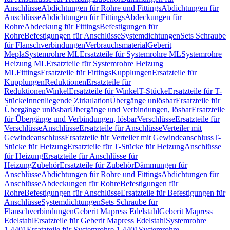
Anschlüsse
Abdichtungen für Rohre und Fittings
Abdichtungen für
Anschlüsse
Abdichtungen für Fittings
Abdeckungen für
Rohre
Abdeckung für Fittings
Befestigungen für
Rohre
Befestigungen für Anschlüsse
Systemdichtungen
Sets Schraube
für Flanschverbindungen
Verbrauchsmaterial
Geberit
Mepla
Systemrohre ML
Ersatzteile für Systemrohre ML
Systemrohre
Heizung ML
Ersatzteile für Systemrohre Heizung
ML
Fittings
Ersatzteile für Fittings
Kupplungen
Ersatzteile für
Kupplungen
Reduktionen
Ersatzteile für
Reduktionen
Winkel
Ersatzteile für Winkel
T-Stücke
Ersatzteile für T-
Stücke
Innenliegende Zirkulation
Übergänge unlösbar
Ersatzteile für
Übergänge unlösbar
Übergänge und Verbindungen, lösbar
Ersatzteile
für Übergänge und Verbindungen, lösbar
Verschlüsse
Ersatzteile für
Verschlüsse
Anschlüsse
Ersatzteile für Anschlüsse
Verteiler mit
Gewindeanschluss
Ersatzteile für Verteiler mit Gewindeanschluss
T-
Stücke für Heizung
Ersatzteile für T-Stücke für Heizung
Anschlüsse
für Heizung
Ersatzteile für Anschlüsse für
Heizung
Zubehör
Ersatzteile für Zubehör
Dämmungen für
Anschlüsse
Abdichtungen für Rohre und Fittings
Abdichtungen für
Anschlüsse
Abdeckungen für Rohre
Befestigungen für
Rohre
Befestigungen für Anschlüsse
Ersatzteile für Befestigungen für
Anschlüsse
Systemdichtungen
Sets Schraube für
Flanschverbindungen
Geberit Mapress Edelstahl
Geberit Mapress
Edelstahl
Ersatzteile für Geberit Mapress Edelstahl
Systemrohre
1.4401
Ersatzteile für Systemrohre 1.4401
Systemrohre