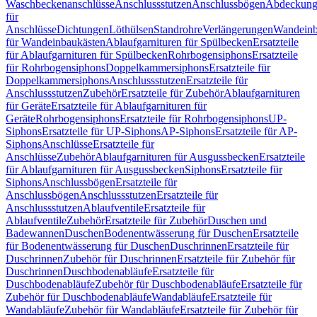
Waschbeckenanschlüsse
Anschlussstutzen
Anschlussbögen
Abdeckung
für
Anschlüsse
Dichtungen
Löthülsen
Standrohre
Verlängerungen
Wandeinb
für Wandeinbaukästen
Ablaufgarnituren für Spülbecken
Ersatzteile
für Ablaufgarnituren für Spülbecken
Rohrbogensiphons
Ersatzteile
für Rohrbogensiphons
Doppelkammersiphons
Ersatzteile für
Doppelkammersiphons
Anschlussstutzen
Ersatzteile für
Anschlussstutzen
Zubehör
Ersatzteile für Zubehör
Ablaufgarnituren
für Geräte
Ersatzteile für Ablaufgarnituren für
Geräte
Rohrbogensiphons
Ersatzteile für Rohrbogensiphons
UP-
Siphons
Ersatzteile für UP-Siphons
AP-Siphons
Ersatzteile für AP-
Siphons
Anschlüsse
Ersatzteile für
Anschlüsse
Zubehör
Ablaufgarnituren für Ausgussbecken
Ersatzteile
für Ablaufgarnituren für Ausgussbecken
Siphons
Ersatzteile für
Siphons
Anschlussbögen
Ersatzteile für
Anschlussbögen
Anschlussstutzen
Ersatzteile für
Anschlussstutzen
Ablaufventile
Ersatzteile für
Ablaufventile
Zubehör
Ersatzteile für Zubehör
Duschen und
Badewannen
Duschen
Bodenentwässerung für Duschen
Ersatzteile
für Bodenentwässerung für Duschen
Duschrinnen
Ersatzteile für
Duschrinnen
Zubehör für Duschrinnen
Ersatzteile für Zubehör für
Duschrinnen
Duschbodenabläufe
Ersatzteile für
Duschbodenabläufe
Zubehör für Duschbodenabläufe
Ersatzteile für
Zubehör für Duschbodenabläufe
Wandabläufe
Ersatzteile für
Wandabläufe
Zubehör für Wandabläufe
Ersatzteile für Zubehör für