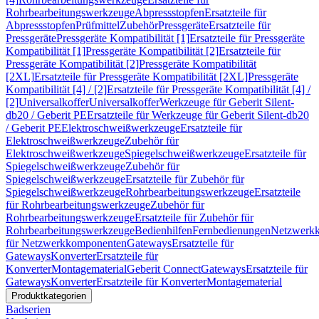
Rohrbearbeitungswerkzeuge
Abpressstopfen
Ersatzteile für
Abpressstopfen
Prüfmittel
Zubehör
Pressgeräte
Ersatzteile für
Pressgeräte
Pressgeräte Kompatibilität [1]
Ersatzteile für Pressgeräte
Kompatibilität [1]
Pressgeräte Kompatibilität [2]
Ersatzteile für
Pressgeräte Kompatibilität [2]
Pressgeräte Kompatibilität
[2XL]
Ersatzteile für Pressgeräte Kompatibilität [2XL]
Pressgeräte
Kompatibilität [4] / [2]
Ersatzteile für Pressgeräte Kompatibilität [4] /
[2]
Universalkoffer
Universalkoffer
Werkzeuge für Geberit Silent-
db20 / Geberit PE
Ersatzteile für Werkzeuge für Geberit Silent-db20
/ Geberit PE
Elektroschweißwerkzeuge
Ersatzteile für
Elektroschweißwerkzeuge
Zubehör für
Elektroschweißwerkzeuge
Spiegelschweißwerkzeuge
Ersatzteile für
Spiegelschweißwerkzeuge
Zubehör für
Spiegelschweißwerkzeuge
Ersatzteile für Zubehör für
Spiegelschweißwerkzeuge
Rohrbearbeitungswerkzeuge
Ersatzteile
für Rohrbearbeitungswerkzeuge
Zubehör für
Rohrbearbeitungswerkzeuge
Ersatzteile für Zubehör für
Rohrbearbeitungswerkzeuge
Bedienhilfen
Fernbedienungen
Netzwerk
für Netzwerkkomponenten
Gateways
Ersatzteile für
Gateways
Konverter
Ersatzteile für
Konverter
Montagematerial
Geberit Connect
Gateways
Ersatzteile für
Gateways
Konverter
Ersatzteile für Konverter
Montagematerial
Produktkategorien
Badserien