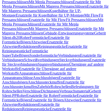
Pressanschlüssen
Mit Mepla Pressanschlüssen
Ersatzteile für Mit
Mepla Pressanschlüssen
Mit Mapress Pressanschlüssen
Ersatzteile für
Mit Mapress Pressanschlüssen
Kugelhähne für UP-
Montage
Ersatzteile für Kugelhähne für UP-Montage
Mit FlowFit
Pressanschlüssen
Ersatzteile für Mit FlowFit Pressanschlüssen
Mit
Mepla Pressanschlüssen
Ersatzteile für Mit Mepla
Pressanschlüssen
Mit Mapress Pressanschlüssen
Ersatzteile für Mit
Mapress Pressanschlüssen
Gebäude-Entwässerungssysteme
Geberit
Silent-db20
Rohre
Formstücke
Ersatzteile für
Formstücke
Bögen
Abzweige
Ersatzteile für
Abzweige
Reduktionen
Reinigungsstücke
Ersatzteile für
Reinigungsstücke
Formstücke
SuperTube
Bögen
Sonderformstücke
Verbindungen
Ersatzteile für
Verbindungen
Schweißverbindungen
Steckverbindungen
Ersatzteile
für Steckverbindungen
Spannverbindungen
Übergänge auf andere
Werkstoffe
Ersatzteile für Übergänge auf andere
Werkstoffe
Apparateanschlüsse
Ersatzteile für
Apparateanschlüsse
Anschlussbögen
Ersatzteile für
Anschlussbögen
Anschlusssteckmuffen
Ersatzteile für
Anschlusssteckmuffen
Zubehör
Rohrschellen
Befestigungen für
Rohrschellen
Verschlüsse
Dichtungen
Verbrauchsmaterial
Geberit
Silent-PP
Rohre
Ersatzteile für Rohre
Formstücke
Ersatzteile für
Formstücke
Bögen
Ersatzteile für Bögen
Abzweige
Ersatzteile für
Abzweige
Reduktionen
Ersatzteile für
Reduktionen
Reinigungsstücke
Ersatzteile für