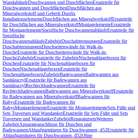
Wandabläufe
Duschwannen und Duschflächen
Ersatzteile für
Duschwannen und Duschflächen
Duschflächen aus
Mineralwerkstoff und Geberit Duofix
Installationselemente
Duschflächen aus Mineralwerkstoff
Ersatzteile
für Duschflächen aus Mineralwerkstoff
Montagelemente
Ersatzteile
für Montagelemente
Spezifische Duschwannenabläufe
Ersatzteile für
Spezifische
Duschwannenabläufe
Zubehör
Duschabtrennungen
Ersatzteile für
Duschabtrennungen
Duschseitenwände für Walk-in-
Dusche
Ersatzteile für Duschseitenwände für Walk-in-
Dusche
Zubehör
Ersatzteile für Zubehör
Nischenablageboxen für
Duschen
Ersatzteile für Nischenablageboxen für
Duschen
Nischenablageboxen
Ersatzteile für
Nischenablageboxen
Zubehör
Badewannen
Badewannen aus
Sanitäracryl
Ersatzteile für Badewannen aus
Sanitäracryl
Rechteckbadewannen
Ersatzteile für
Rechteckbadewannen
Badewannen aus Mineralwerkstoff
Ersatzteile
für Badewannen aus Mineralwerkstoff
Badewannen für
Babys
Ersatzteile für Badewannen für
Babys
Montagelemente
Ersatzteile für Montagelemente
Sets Füße und
Sets Traversen und Wandanker
Ersatzteile für Sets Füße und Sets
Traversen und Wandanker
Zubehör
Reparatursets
Weiteres
Zubehör
Apparateanschlüsse für Duschen und
Badewannen
Ablaufgarnituren für Duschwannen, d52
Ersatzteile für
Ablaufgarnituren für Duschwannen, d52
Ohne