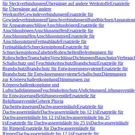
für Steckverbindungen
Übergänge auf andere Werkstoffe
Ersatzteile
für Übergänge auf andere
Werkstoffe
Gewindeverbindungen
Ersatzteile für
Gewindeverbindungen
Flanschverbindungen
Bundbüchsen
Apparatean
für Apparateanschlüsse
Anschlussbögen
Ersatzteile für
Anschlussbögen
Anschlussmuffen
Ersatzteile für
Anschlussmuffen
Anschlussstutzen
Ersatzteile für
Anschlussstutzen
Fertigabläufe
Ersatzteile für
Fertigabläufe
Schneckensiphons
Ersatzteile für
Schneckensiphons
Zubehör
Rohrschellen
Befestigungen für
Rohrschellen
Tragschalen
Verschlüsse
Dichtungen
Bauschutze
Verbrauc
Schallschutz und Feuchtigkeitsschutz
Brandschutz
Ersatzteile für
Brandschutz
Brandschutz für Entwässerungssysteme
Ersatzteile für
Brandschutz für Entwässerungssysteme
Schallschutz
Dämmungen
zur Körperschallentkopplung
Dämmungen zur
Körperschallentkopplung und
Luftschalldämmung
Feuchtigkeitsschutz
Abdichtungen
Lüftungsventile
für Entwässerung
Belüftungsventile
Ersatzteile für
Belüftungsventile
Geberit Pluvia
Dachentwässerung
Dachwassereinläufe
Ersatzteile für
Dachwassereinläufe
Dachwassereinläufe bis 12 l/s
Ersatzteile für
Dachwassereinläufe bis 12 l/s
Dachwassereinläufe bis 25
l/s
Ersatzteile für Dachwassereinläufe bis 25 l/s
Dachwassereinläufe
für Rinnen
Ersatzteile für Dachwassereinläufe für
Rinnen
Dachwassereinläufe bis 12 l/s
Ersatzteile für