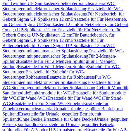
Für Twinline UP-Spülkästen
Zubehör
Verbrauchsmaterial
WC-
Steuerungen mit elektronischer Spülauslösung
Ersatzteile für WC-
Steuerungen mit elektronischer Spülauslösung
Für Netzbetrieb, für
Geberit Sigma UP-Spülkästen 12 cm
Ersatzteile für Für Netzbetrieb,
für Geberit Sigma UP-Spülkästen 12 cm
Für Netzbetrieb, für Geberit
Omega UP-Spülkästen 12 cm
Ersatzteile für Für Netzbetrieb, für
Geberit Omega UP-Spülkästen 12 cm
Für Batteriebetrieb, für
Geberit Sigma UP-Spülkästen 12 cm
Ersatzteile für Für
Batteriebetrieb, für Geberit Sigma UP-Spülkästen 12 cm
WC-
Steuerungen mit pneumatischer Spülauslösung
Ersatzteile für WC-
Steuerungen mit pneumatischer Spülauslösung
Für 2-Mengen-
Spülung
Ersatzteile für Für 2-Mengen-Spülung
Für 1-Mengen-
Spülung
Ersatzteile für Für 1-Mengen-Spülung
Zubehör für WC-
Steuerungen
Ersatzteile für Zubehör für WC-
Steuerungen
Rohbausets
Ersatzteile für Rohbausets
Für WC-
Steuerungen mit elektronischer Spülauslösung
Ersatzteile für Für
WC-Steuerungen mit elektronischer Spülauslösung
Geberit Monolith
Sanitärmodule
Sanitärmodule für WCs
Ersatzteile für Sanitärmodule
für WCs
Für Wand-WCs
Ersatzteile für Für Wand-WCs
Für Stand-
WCs
Ersatzteile für Für Stand-WCs
Zubehör
Ersatzteile für
Zubehör
Verbrauchsmaterial
Urinale
Urinale, gespülter Betrieb, mit
Spülrand
Ersatzteile für Urinale, gespülter Betrieb, mit
Spülrand
Ohne Deckel
Ersatzteile für Ohne Deckel
Urinale, gespülter
Betrieb, spülrandlos
Ersatzteile für Urinale, gespülter Betrieb,
spülrandlos
Für AP- oder UP-Urinalsteuerung
Ersatzteile für Für AP-