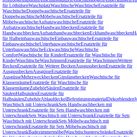
für Löthülsen
Waschplatz
Waschtische
Waschtische
Ersatzteile für
Waschtische
Doppelwaschtische
Ersatzteile für
Doppelwaschtische
Möbelwaschtische
Ersatzteile für
Möbelwaschtische
Aufsatzwaschtische
Ersatzteile für
Aufsatzwaschtische
Handwaschbecken
Ersatzteile für
Handwaschbecken
Aufsatzhandwaschbecken
Eckhandwaschbecken
H
für Halbeinbauwaschtische
Einbauwaschtische
Ersatzteile für
Einbauwaschtische
Unterbauwaschtische
Ersatzteile für
Unterbauwaschtische
Eckwaschtische
Waschtische
Comfort
Waschtische für Kinder
Ersatzteile für Waschtische für
Kinder
Waschtische
Waschrinnen
Ersatzteile für Waschrinnen
Weitere
Becken
Ersatzteile für Weitere Becken
Ausgussbecken
Ersatzteile für
Ausgussbecken
Ausgüsse
Ersatzteile für
Ausgüsse
Mehrzweckbecken
Gipsfangbecken
Waschtische für
Klassenräume
Ersatzteile für Waschtische für
Klassenräume
Zubehör
Säulen
Ersatzteile für
Säulen
Halbsäulen
Ersatzteile für
Halbsäulen
Zubehör
Ablaufdeckel
Befestigungsmaterial
Dekorblenden
W
Waschtisch mit Unterschrank
Sets Handwaschbecken mit
Unterschrank
Ersatzteile für Sets Handwaschbecken mit
Unterschrank
Sets Waschtisch mit Unterschrank
Ersatzteile für Sets
Waschtisch mit Unterschrank
Sets Möbelwaschtisch mit
Unterschrank
Ersatzteile für Sets Möbelwaschtisch mit
Unterschrank
Badezimmermöbel
Waschtischunterschränke
Ersatzteile