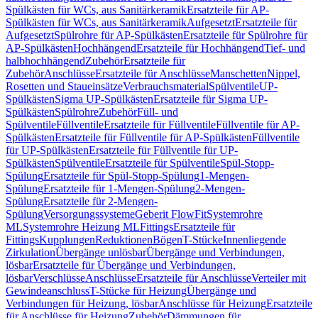
Spülkästen für WCs, aus Sanitärkeramik
Ersatzteile für AP-
Spülkästen für WCs, aus Sanitärkeramik
Aufgesetzt
Ersatzteile für
Aufgesetzt
Spülrohre für AP-Spülkästen
Ersatzteile für Spülrohre für
AP-Spülkästen
Hochhängend
Ersatzteile für Hochhängend
Tief- und
halbhochhängend
Zubehör
Ersatzteile für
Zubehör
Anschlüsse
Ersatzteile für Anschlüsse
Manschetten
Nippel,
Rosetten und Staueinsätze
Verbrauchsmaterial
Spülventile
UP-
Spülkästen
Sigma UP-Spülkästen
Ersatzteile für Sigma UP-
Spülkästen
Spülrohre
Zubehör
Füll- und
Spülventile
Füllventile
Ersatzteile für Füllventile
Füllventile für AP-
Spülkästen
Ersatzteile für Füllventile für AP-Spülkästen
Füllventile
für UP-Spülkästen
Ersatzteile für Füllventile für UP-
Spülkästen
Spülventile
Ersatzteile für Spülventile
Spül-Stopp-
Spülung
Ersatzteile für Spül-Stopp-Spülung
1-Mengen-
Spülung
Ersatzteile für 1-Mengen-Spülung
2-Mengen-
Spülung
Ersatzteile für 2-Mengen-
Spülung
Versorgungssysteme
Geberit FlowFit
Systemrohre
ML
Systemrohre Heizung ML
Fittings
Ersatzteile für
Fittings
Kupplungen
Reduktionen
Bögen
T-Stücke
Innenliegende
Zirkulation
Übergänge unlösbar
Übergänge und Verbindungen,
lösbar
Ersatzteile für Übergänge und Verbindungen,
lösbar
Verschlüsse
Anschlüsse
Ersatzteile für Anschlüsse
Verteiler mit
Gewindeanschluss
T-Stücke für Heizung
Übergänge und
Verbindungen für Heizung, lösbar
Anschlüsse für Heizung
Ersatzteile
für Anschlüsse für Heizung
Zubehör
Dämmungen für