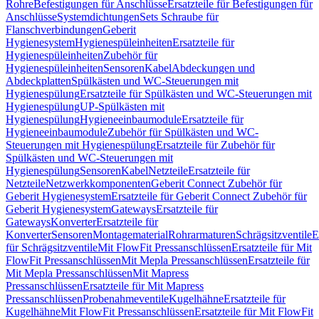
Rohre
Befestigungen für Anschlüsse
Ersatzteile für Befestigungen für
Anschlüsse
Systemdichtungen
Sets Schraube für
Flanschverbindungen
Geberit
Hygienesystem
Hygienespüleinheiten
Ersatzteile für
Hygienespüleinheiten
Zubehör für
Hygienespüleinheiten
Sensoren
Kabel
Abdeckungen und
Abdeckplatten
Spülkästen und WC-Steuerungen mit
Hygienespülung
Ersatzteile für Spülkästen und WC-Steuerungen mit
Hygienespülung
UP-Spülkästen mit
Hygienespülung
Hygieneeinbaumodule
Ersatzteile für
Hygieneeinbaumodule
Zubehör für Spülkästen und WC-
Steuerungen mit Hygienespülung
Ersatzteile für Zubehör für
Spülkästen und WC-Steuerungen mit
Hygienespülung
Sensoren
Kabel
Netzteile
Ersatzteile für
Netzteile
Netzwerkkomponenten
Geberit Connect Zubehör für
Geberit Hygienesystem
Ersatzteile für Geberit Connect Zubehör für
Geberit Hygienesystem
Gateways
Ersatzteile für
Gateways
Konverter
Ersatzteile für
Konverter
Sensoren
Montagematerial
Rohrarmaturen
Schrägsitzventile
E
für Schrägsitzventile
Mit FlowFit Pressanschlüssen
Ersatzteile für Mit
FlowFit Pressanschlüssen
Mit Mepla Pressanschlüssen
Ersatzteile für
Mit Mepla Pressanschlüssen
Mit Mapress
Pressanschlüssen
Ersatzteile für Mit Mapress
Pressanschlüssen
Probenahmeventile
Kugelhähne
Ersatzteile für
Kugelhähne
Mit FlowFit Pressanschlüssen
Ersatzteile für Mit FlowFit