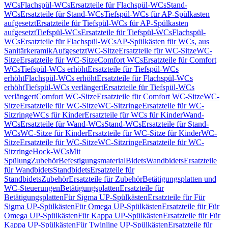
WCs
Flachspül-WCs
Ersatzteile für Flachspül-WCs
Stand-
WCs
Ersatzteile für Stand-WCs
Tiefspül-WCs für AP-Spülkasten
aufgesetzt
Ersatzteile für Tiefspül-WCs für AP-Spülkasten
aufgesetzt
Tiefspül-WCs
Ersatzteile für Tiefspül-WCs
Flachspül-
WCs
Ersatzteile für Flachspül-WCs
AP-Spülkästen für WCs, aus
Sanitärkeramik
Aufgesetzt
WC-Sitze
Ersatzteile für WC-Sitze
WC-
Sitze
Ersatzteile für WC-Sitze
Comfort WCs
Ersatzteile für Comfort
WCs
Tiefspül-WCs erhöht
Ersatzteile für Tiefspül-WCs
erhöht
Flachspül-WCs erhöht
Ersatzteile für Flachspül-WCs
erhöht
Tiefspül-WCs verlängert
Ersatzteile für Tiefspül-WCs
verlängert
Comfort WC-Sitze
Ersatzteile für Comfort WC-Sitze
WC-
Sitze
Ersatzteile für WC-Sitze
WC-Sitzringe
Ersatzteile für WC-
Sitzringe
WCs für Kinder
Ersatzteile für WCs für Kinder
Wand-
WCs
Ersatzteile für Wand-WCs
Stand-WCs
Ersatzteile für Stand-
WCs
WC-Sitze für Kinder
Ersatzteile für WC-Sitze für Kinder
WC-
Sitze
Ersatzteile für WC-Sitze
WC-Sitzringe
Ersatzteile für WC-
Sitzringe
Hock-WCs
Mit
Spülung
Zubehör
Befestigungsmaterial
Bidets
Wandbidets
Ersatzteile
für Wandbidets
Standbidets
Ersatzteile für
Standbidets
Zubehör
Ersatzteile für Zubehör
Betätigungsplatten und
WC-Steuerungen
Betätigungsplatten
Ersatzteile für
Betätigungsplatten
Für Sigma UP-Spülkästen
Ersatzteile für Für
Sigma UP-Spülkästen
Für Omega UP-Spülkästen
Ersatzteile für Für
Omega UP-Spülkästen
Für Kappa UP-Spülkästen
Ersatzteile für Für
Kappa UP-Spülkästen
Für Twinline UP-Spülkästen
Ersatzteile für