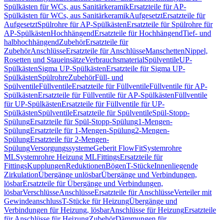
Spülkästen für WCs, aus Sanitärkeramik
Ersatzteile für AP-
Spülkästen für WCs, aus Sanitärkeramik
Aufgesetzt
Ersatzteile für
Aufgesetzt
Spülrohre für AP-Spülkästen
Ersatzteile für Spülrohre für
AP-Spülkästen
Hochhängend
Ersatzteile für Hochhängend
Tief- und
halbhochhängend
Zubehör
Ersatzteile für
Zubehör
Anschlüsse
Ersatzteile für Anschlüsse
Manschetten
Nippel,
Rosetten und Staueinsätze
Verbrauchsmaterial
Spülventile
UP-
Spülkästen
Sigma UP-Spülkästen
Ersatzteile für Sigma UP-
Spülkästen
Spülrohre
Zubehör
Füll- und
Spülventile
Füllventile
Ersatzteile für Füllventile
Füllventile für AP-
Spülkästen
Ersatzteile für Füllventile für AP-Spülkästen
Füllventile
für UP-Spülkästen
Ersatzteile für Füllventile für UP-
Spülkästen
Spülventile
Ersatzteile für Spülventile
Spül-Stopp-
Spülung
Ersatzteile für Spül-Stopp-Spülung
1-Mengen-
Spülung
Ersatzteile für 1-Mengen-Spülung
2-Mengen-
Spülung
Ersatzteile für 2-Mengen-
Spülung
Versorgungssysteme
Geberit FlowFit
Systemrohre
ML
Systemrohre Heizung ML
Fittings
Ersatzteile für
Fittings
Kupplungen
Reduktionen
Bögen
T-Stücke
Innenliegende
Zirkulation
Übergänge unlösbar
Übergänge und Verbindungen,
lösbar
Ersatzteile für Übergänge und Verbindungen,
lösbar
Verschlüsse
Anschlüsse
Ersatzteile für Anschlüsse
Verteiler mit
Gewindeanschluss
T-Stücke für Heizung
Übergänge und
Verbindungen für Heizung, lösbar
Anschlüsse für Heizung
Ersatzteile
für Anschlüsse für Heizung
Zubehör
Dämmungen für