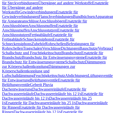
für Steckverbindungen
Übergänge auf andere Werkstoffe
Ersatzteile
für Übergänge auf andere
Werkstoffe
Gewindeverbindungen
Ersatzteile für
Gewindeverbindungen
Flanschverbindungen
Bundbüchsen
Apparatean
für Apparateanschlüsse
Anschlussbögen
Ersatzteile für
Anschlussbögen
Anschlussmuffen
Ersatzteile für
Anschlussmuffen
Anschlussstutzen
Ersatzteile für
Anschlussstutzen
Fertigabläufe
Ersatzteile für
Fertigabläufe
Schneckensiphons
Ersatzteile für
Schneckensiphons
Zubehör
Rohrschellen
Befestigungen für
Rohrschellen
Tragschalen
Verschlüsse
Dichtungen
Bauschutze
Verbrauc
Schallschutz und Feuchtigkeitsschutz
Brandschutz
Ersatzteile für
Brandschutz
Brandschutz für Entwässerungssysteme
Ersatzteile für
Brandschutz für Entwässerungssysteme
Schallschutz
Dämmungen
zur Körperschallentkopplung
Dämmungen zur
Körperschallentkopplung und
Luftschalldämmung
Feuchtigkeitsschutz
Abdichtungen
Lüftungsventile
für Entwässerung
Belüftungsventile
Ersatzteile für
Belüftungsventile
Geberit Pluvia
Dachentwässerung
Dachwassereinläufe
Ersatzteile für
Dachwassereinläufe
Dachwassereinläufe bis 12 l/s
Ersatzteile für
Dachwassereinläufe bis 12 l/s
Dachwassereinläufe bis 25
l/s
Ersatzteile für Dachwassereinläufe bis 25 l/s
Dachwassereinläufe
für Rinnen
Ersatzteile für Dachwassereinläufe für
Rinnen
Dachwassereinläufe bis 12 l/s
Ersatzteile für