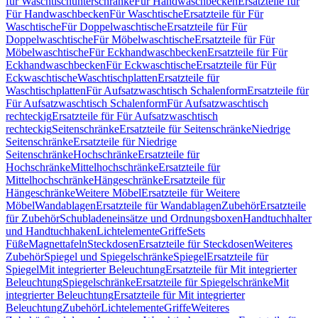
für Waschtischunterschränke
Für Handwaschbecken
Ersatzteile für
Für Handwaschbecken
Für Waschtische
Ersatzteile für Für
Waschtische
Für Doppelwaschtische
Ersatzteile für Für
Doppelwaschtische
Für Möbelwaschtische
Ersatzteile für Für
Möbelwaschtische
Für Eckhandwaschbecken
Ersatzteile für Für
Eckhandwaschbecken
Für Eckwaschtische
Ersatzteile für Für
Eckwaschtische
Waschtischplatten
Ersatzteile für
Waschtischplatten
Für Aufsatzwaschtisch Schalenform
Ersatzteile für
Für Aufsatzwaschtisch Schalenform
Für Aufsatzwaschtisch
rechteckig
Ersatzteile für Für Aufsatzwaschtisch
rechteckig
Seitenschränke
Ersatzteile für Seitenschränke
Niedrige
Seitenschränke
Ersatzteile für Niedrige
Seitenschränke
Hochschränke
Ersatzteile für
Hochschränke
Mittelhochschränke
Ersatzteile für
Mittelhochschränke
Hängeschränke
Ersatzteile für
Hängeschränke
Weitere Möbel
Ersatzteile für Weitere
Möbel
Wandablagen
Ersatzteile für Wandablagen
Zubehör
Ersatzteile
für Zubehör
Schubladeneinsätze und Ordnungsboxen
Handtuchhalter
und Handtuchhaken
Lichtelemente
Griffe
Sets
Füße
Magnettafeln
Steckdosen
Ersatzteile für Steckdosen
Weiteres
Zubehör
Spiegel und Spiegelschränke
Spiegel
Ersatzteile für
Spiegel
Mit integrierter Beleuchtung
Ersatzteile für Mit integrierter
Beleuchtung
Spiegelschränke
Ersatzteile für Spiegelschränke
Mit
integrierter Beleuchtung
Ersatzteile für Mit integrierter
Beleuchtung
Zubehör
Lichtelemente
Griffe
Weiteres