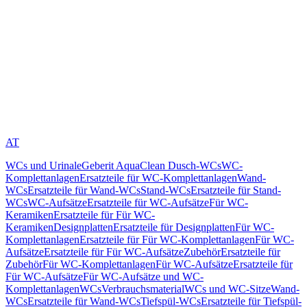
AT
WCs und Urinale
Geberit AquaClean Dusch-WCs
WC-
Komplettanlagen
Ersatzteile für WC-Komplettanlagen
Wand-
WCs
Ersatzteile für Wand-WCs
Stand-WCs
Ersatzteile für Stand-
WCs
WC-Aufsätze
Ersatzteile für WC-Aufsätze
Für WC-
Keramiken
Ersatzteile für Für WC-
Keramiken
Designplatten
Ersatzteile für Designplatten
Für WC-
Komplettanlagen
Ersatzteile für Für WC-Komplettanlagen
Für WC-
Aufsätze
Ersatzteile für Für WC-Aufsätze
Zubehör
Ersatzteile für
Zubehör
Für WC-Komplettanlagen
Für WC-Aufsätze
Ersatzteile für
Für WC-Aufsätze
Für WC-Aufsätze und WC-
Komplettanlagen
WCs
Verbrauchsmaterial
WCs und WC-Sitze
Wand-
WCs
Ersatzteile für Wand-WCs
Tiefspül-WCs
Ersatzteile für Tiefspül-