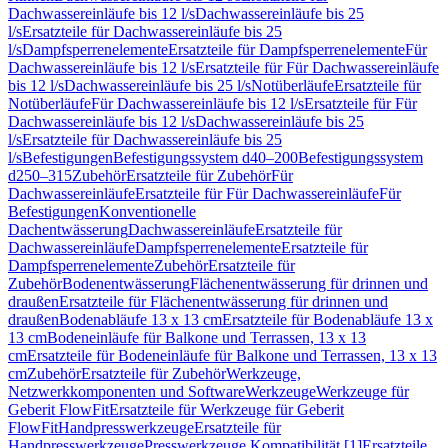
Dachwassereinläufe bis 12 l/s
Dachwassereinläufe bis 25
l/s
Ersatzteile für Dachwassereinläufe bis 25
l/s
Dampfsperrenelemente
Ersatzteile für Dampfsperrenelemente
Für
Dachwassereinläufe bis 12 l/s
Ersatzteile für Für Dachwassereinläufe
bis 12 l/s
Dachwassereinläufe bis 25 l/s
Notüberläufe
Ersatzteile für
Notüberläufe
Für Dachwassereinläufe bis 12 l/s
Ersatzteile für Für
Dachwassereinläufe bis 12 l/s
Dachwassereinläufe bis 25
l/s
Ersatzteile für Dachwassereinläufe bis 25
l/s
Befestigungen
Befestigungssystem d40–200
Befestigungssystem
d250–315
Zubehör
Ersatzteile für Zubehör
Für
Dachwassereinläufe
Ersatzteile für Für Dachwassereinläufe
Für
Befestigungen
Konventionelle
Dachentwässerung
Dachwassereinläufe
Ersatzteile für
Dachwassereinläufe
Dampfsperrenelemente
Ersatzteile für
Dampfsperrenelemente
Zubehör
Ersatzteile für
Zubehör
Bodenentwässerung
Flächenentwässerung für drinnen und
draußen
Ersatzteile für Flächenentwässerung für drinnen und
draußen
Bodenabläufe 13 x 13 cm
Ersatzteile für Bodenabläufe 13 x
13 cm
Bodeneinläufe für Balkone und Terrassen, 13 x 13
cm
Ersatzteile für Bodeneinläufe für Balkone und Terrassen, 13 x 13
cm
Zubehör
Ersatzteile für Zubehör
Werkzeuge,
Netzwerkkomponenten und Software
Werkzeuge
Werkzeuge für
Geberit FlowFit
Ersatzteile für Werkzeuge für Geberit
FlowFit
Handpresswerkzeuge
Ersatzteile für
Handpresswerkzeuge
Presswerkzeuge Kompatibilität [1]
Ersatzteile