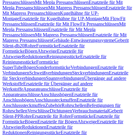
Pressanschlüssen
Mit Mepla Pressanschlüssen
Ersatzteile für Mit
Mepla Pressanschlüssen
Mit Mapress Pressanschlüssen
Ersatzteile für
Mit Mapress Pressanschlüssen
Kugelhähne für UP-
Montage
Ersatzteile für Kugelhähne für UP-Montage
Mit FlowFit
Pressanschlüssen
Ersatzteile für Mit FlowFit Pressanschlüssen
Mit
Mepla Pressanschlüssen
Ersatzteile für Mit Mepla
Pressanschlüssen
Mit Mapress Pressanschlüssen
Ersatzteile für Mit
Mapress Pressanschlüssen
Gebäude-Entwässerungssysteme
Geberit
Silent-db20
Rohre
Formstücke
Ersatzteile für
Formstücke
Bögen
Abzweige
Ersatzteile für
Abzweige
Reduktionen
Reinigungsstücke
Ersatzteile für
Reinigungsstücke
Formstücke
SuperTube
Bögen
Sonderformstücke
Verbindungen
Ersatzteile für
Verbindungen
Schweißverbindungen
Steckverbindungen
Ersatzteile
für Steckverbindungen
Spannverbindungen
Übergänge auf andere
Werkstoffe
Ersatzteile für Übergänge auf andere
Werkstoffe
Apparateanschlüsse
Ersatzteile für
Apparateanschlüsse
Anschlussbögen
Ersatzteile für
Anschlussbögen
Anschlusssteckmuffen
Ersatzteile für
Anschlusssteckmuffen
Zubehör
Rohrschellen
Befestigungen für
Rohrschellen
Verschlüsse
Dichtungen
Verbrauchsmaterial
Geberit
Silent-PP
Rohre
Ersatzteile für Rohre
Formstücke
Ersatzteile für
Formstücke
Bögen
Ersatzteile für Bögen
Abzweige
Ersatzteile für
Abzweige
Reduktionen
Ersatzteile für
Reduktionen
Reinigungsstücke
Ersatzteile für