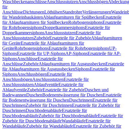
Waschbeckenanschlüsse
Anschlussstutzen
Anschlussbögen
Abdeckung
für
Anschlüsse
Dichtungen
Löthülsen
Standrohre
Verlängerungen
Wandeinb
für Wandeinbaukästen
Ablaufgarnituren für Spülbecken
Ersatzteile
für Ablaufgarnituren für Spülbecken
Rohrbogensiphons
Ersatzteile
für Rohrbogensiphons
Doppelkammersiphons
Ersatzteile für
Doppelkammersiphons
Anschlussstutzen
Ersatzteile für
Anschlussstutzen
Zubehör
Ersatzteile für Zubehör
Ablaufgarnituren
für Geräte
Ersatzteile für Ablaufgarnituren für
Geräte
Rohrbogensiphons
Ersatzteile für Rohrbogensiphons
UP-
Siphons
Ersatzteile für UP-Siphons
AP-Siphons
Ersatzteile für AP-
Siphons
Anschlüsse
Ersatzteile für
Anschlüsse
Zubehör
Ablaufgarnituren für Ausgussbecken
Ersatzteile
für Ablaufgarnituren für Ausgussbecken
Siphons
Ersatzteile für
Siphons
Anschlussbögen
Ersatzteile für
Anschlussbögen
Anschlussstutzen
Ersatzteile für
Anschlussstutzen
Ablaufventile
Ersatzteile für
Ablaufventile
Zubehör
Ersatzteile für Zubehör
Duschen und
Badewannen
Duschen
Bodenentwässerung für Duschen
Ersatzteile
für Bodenentwässerung für Duschen
Duschrinnen
Ersatzteile für
Duschrinnen
Zubehör für Duschrinnen
Ersatzteile für Zubehör für
Duschrinnen
Duschbodenabläufe
Ersatzteile für
Duschbodenabläufe
Zubehör für Duschbodenabläufe
Ersatzteile für
Zubehör für Duschbodenabläufe
Wandabläufe
Ersatzteile für
Wandabläufe
Zubehör für Wandabläufe
Ersatzteile für Zubehör für