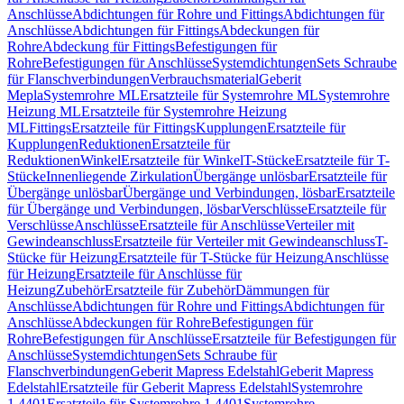
Anschlüsse
Abdichtungen für Rohre und Fittings
Abdichtungen für
Anschlüsse
Abdichtungen für Fittings
Abdeckungen für
Rohre
Abdeckung für Fittings
Befestigungen für
Rohre
Befestigungen für Anschlüsse
Systemdichtungen
Sets Schraube
für Flanschverbindungen
Verbrauchsmaterial
Geberit
Mepla
Systemrohre ML
Ersatzteile für Systemrohre ML
Systemrohre
Heizung ML
Ersatzteile für Systemrohre Heizung
ML
Fittings
Ersatzteile für Fittings
Kupplungen
Ersatzteile für
Kupplungen
Reduktionen
Ersatzteile für
Reduktionen
Winkel
Ersatzteile für Winkel
T-Stücke
Ersatzteile für T-
Stücke
Innenliegende Zirkulation
Übergänge unlösbar
Ersatzteile für
Übergänge unlösbar
Übergänge und Verbindungen, lösbar
Ersatzteile
für Übergänge und Verbindungen, lösbar
Verschlüsse
Ersatzteile für
Verschlüsse
Anschlüsse
Ersatzteile für Anschlüsse
Verteiler mit
Gewindeanschluss
Ersatzteile für Verteiler mit Gewindeanschluss
T-
Stücke für Heizung
Ersatzteile für T-Stücke für Heizung
Anschlüsse
für Heizung
Ersatzteile für Anschlüsse für
Heizung
Zubehör
Ersatzteile für Zubehör
Dämmungen für
Anschlüsse
Abdichtungen für Rohre und Fittings
Abdichtungen für
Anschlüsse
Abdeckungen für Rohre
Befestigungen für
Rohre
Befestigungen für Anschlüsse
Ersatzteile für Befestigungen für
Anschlüsse
Systemdichtungen
Sets Schraube für
Flanschverbindungen
Geberit Mapress Edelstahl
Geberit Mapress
Edelstahl
Ersatzteile für Geberit Mapress Edelstahl
Systemrohre
1.4401
Ersatzteile für Systemrohre 1.4401
Systemrohre