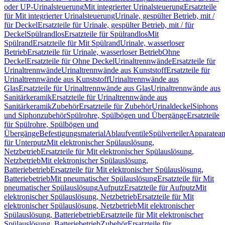
oder UP-Urinalsteuerung
Mit integrierter Urinalsteuerung
Ersatzteile
für Mit integrierter Urinalsteuerung
Urinale, gespülter Betrieb, mit /
für Deckel
Ersatzteile für Urinale, gespülter Betrieb, mit / für
Deckel
Spülrandlos
Ersatzteile für Spülrandlos
Mit
Spülrand
Ersatzteile für Mit Spülrand
Urinale, wasserloser
Betrieb
Ersatzteile für Urinale, wasserloser Betrieb
Ohne
Deckel
Ersatzteile für Ohne Deckel
Urinaltrennwände
Ersatzteile für
Urinaltrennwände
Urinaltrennwände aus Kunststoff
Ersatzteile für
Urinaltrennwände aus Kunststoff
Urinaltrennwände aus
Glas
Ersatzteile für Urinaltrennwände aus Glas
Urinaltrennwände aus
Sanitärkeramik
Ersatzteile für Urinaltrennwände aus
Sanitärkeramik
Zubehör
Ersatzteile für Zubehör
Urinaldeckel
Siphons
und Siphonzubehör
Spülrohre, Spülbögen und Übergänge
Ersatzteile
für Spülrohre, Spülbögen und
Übergänge
Befestigungsmaterial
Ablaufventile
Spülverteiler
Apparatean
für Unterputz
Mit elektronischer Spülauslösung,
Netzbetrieb
Ersatzteile für Mit elektronischer Spülauslösung,
Netzbetrieb
Mit elektronischer Spülauslösung,
Batteriebetrieb
Ersatzteile für Mit elektronischer Spülauslösung,
Batteriebetrieb
Mit pneumatischer Spülauslösung
Ersatzteile für Mit
pneumatischer Spülauslösung
Aufputz
Ersatzteile für Aufputz
Mit
elektronischer Spülauslösung, Netzbetrieb
Ersatzteile für Mit
elektronischer Spülauslösung, Netzbetrieb
Mit elektronischer
Spülauslösung, Batteriebetrieb
Ersatzteile für Mit elektronischer
Spülauslösung, Batteriebetrieb
Zubehör
Ersatzteile für