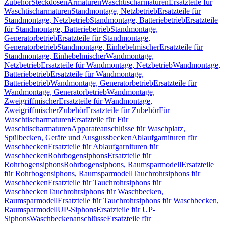
Zubehör
Steckdosen
Armaturen
Waschtischarmaturen
Ersatzteile für
Waschtischarmaturen
Standmontage, Netzbetrieb
Ersatzteile für
Standmontage, Netzbetrieb
Standmontage, Batteriebetrieb
Ersatzteile
für Standmontage, Batteriebetrieb
Standmontage,
Generatorbetrieb
Ersatzteile für Standmontage,
Generatorbetrieb
Standmontage, Einhebelmischer
Ersatzteile für
Standmontage, Einhebelmischer
Wandmontage,
Netzbetrieb
Ersatzteile für Wandmontage, Netzbetrieb
Wandmontage,
Batteriebetrieb
Ersatzteile für Wandmontage,
Batteriebetrieb
Wandmontage, Generatorbetrieb
Ersatzteile für
Wandmontage, Generatorbetrieb
Wandmontage,
Zweigriffmischer
Ersatzteile für Wandmontage,
Zweigriffmischer
Zubehör
Ersatzteile für Zubehör
Für
Waschtischarmaturen
Ersatzteile für Für
Waschtischarmaturen
Apparateanschlüsse für Waschplatz,
Spülbecken, Geräte und Ausgussbecken
Ablaufgarnituren für
Waschbecken
Ersatzteile für Ablaufgarnituren für
Waschbecken
Rohrbogensiphons
Ersatzteile für
Rohrbogensiphons
Rohrbogensiphons, Raumsparmodell
Ersatzteile
für Rohrbogensiphons, Raumsparmodell
Tauchrohrsiphons für
Waschbecken
Ersatzteile für Tauchrohrsiphons für
Waschbecken
Tauchrohrsiphons für Waschbecken,
Raumsparmodell
Ersatzteile für Tauchrohrsiphons für Waschbecken,
Raumsparmodell
UP-Siphons
Ersatzteile für UP-
Siphons
Waschbeckenanschlüsse
Ersatzteile für