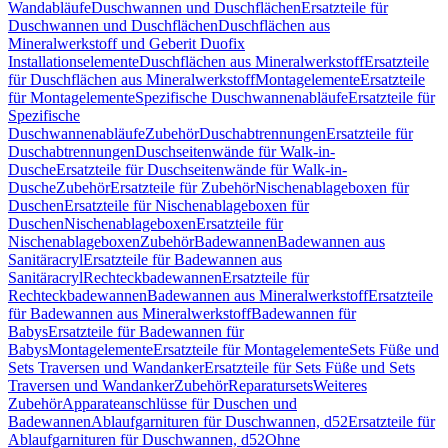
Wandabläufe
Duschwannen und Duschflächen
Ersatzteile für
Duschwannen und Duschflächen
Duschflächen aus
Mineralwerkstoff und Geberit Duofix
Installationselemente
Duschflächen aus Mineralwerkstoff
Ersatzteile
für Duschflächen aus Mineralwerkstoff
Montagelemente
Ersatzteile
für Montagelemente
Spezifische Duschwannenabläufe
Ersatzteile für
Spezifische
Duschwannenabläufe
Zubehör
Duschabtrennungen
Ersatzteile für
Duschabtrennungen
Duschseitenwände für Walk-in-
Dusche
Ersatzteile für Duschseitenwände für Walk-in-
Dusche
Zubehör
Ersatzteile für Zubehör
Nischenablageboxen für
Duschen
Ersatzteile für Nischenablageboxen für
Duschen
Nischenablageboxen
Ersatzteile für
Nischenablageboxen
Zubehör
Badewannen
Badewannen aus
Sanitäracryl
Ersatzteile für Badewannen aus
Sanitäracryl
Rechteckbadewannen
Ersatzteile für
Rechteckbadewannen
Badewannen aus Mineralwerkstoff
Ersatzteile
für Badewannen aus Mineralwerkstoff
Badewannen für
Babys
Ersatzteile für Badewannen für
Babys
Montagelemente
Ersatzteile für Montagelemente
Sets Füße und
Sets Traversen und Wandanker
Ersatzteile für Sets Füße und Sets
Traversen und Wandanker
Zubehör
Reparatursets
Weiteres
Zubehör
Apparateanschlüsse für Duschen und
Badewannen
Ablaufgarnituren für Duschwannen, d52
Ersatzteile für
Ablaufgarnituren für Duschwannen, d52
Ohne