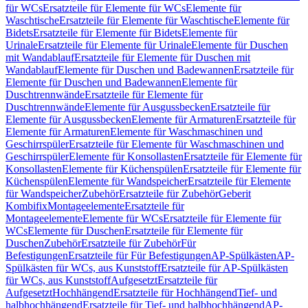
für WCs
Ersatzteile für Elemente für WCs
Elemente für
Waschtische
Ersatzteile für Elemente für Waschtische
Elemente für
Bidets
Ersatzteile für Elemente für Bidets
Elemente für
Urinale
Ersatzteile für Elemente für Urinale
Elemente für Duschen
mit Wandablauf
Ersatzteile für Elemente für Duschen mit
Wandablauf
Elemente für Duschen und Badewannen
Ersatzteile für
Elemente für Duschen und Badewannen
Elemente für
Duschtrennwände
Ersatzteile für Elemente für
Duschtrennwände
Elemente für Ausgussbecken
Ersatzteile für
Elemente für Ausgussbecken
Elemente für Armaturen
Ersatzteile für
Elemente für Armaturen
Elemente für Waschmaschinen und
Geschirrspüler
Ersatzteile für Elemente für Waschmaschinen und
Geschirrspüler
Elemente für Konsollasten
Ersatzteile für Elemente für
Konsollasten
Elemente für Küchenspülen
Ersatzteile für Elemente für
Küchenspülen
Elemente für Wandspeicher
Ersatzteile für Elemente
für Wandspeicher
Zubehör
Ersatzteile für Zubehör
Geberit
Kombifix
Montageelemente
Ersatzteile für
Montageelemente
Elemente für WCs
Ersatzteile für Elemente für
WCs
Elemente für Duschen
Ersatzteile für Elemente für
Duschen
Zubehör
Ersatzteile für Zubehör
Für
Befestigungen
Ersatzteile für Für Befestigungen
AP-Spülkästen
AP-
Spülkästen für WCs, aus Kunststoff
Ersatzteile für AP-Spülkästen
für WCs, aus Kunststoff
Aufgesetzt
Ersatzteile für
Aufgesetzt
Hochhängend
Ersatzteile für Hochhängend
Tief- und
halbhochhängend
Ersatzteile für Tief- und halbhochhängend
AP-