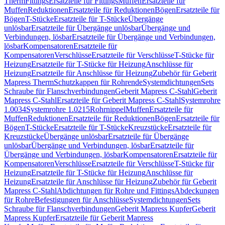
Therm
Fittings
Ersatzteile für Fittings
Muffen
Ersatzteile für
Muffen
Reduktionen
Ersatzteile für Reduktionen
Bögen
Ersatzteile für
Bögen
T-Stücke
Ersatzteile für T-Stücke
Übergänge
unlösbar
Ersatzteile für Übergänge unlösbar
Übergänge und
Verbindungen, lösbar
Ersatzteile für Übergänge und Verbindungen,
lösbar
Kompensatoren
Ersatzteile für
Kompensatoren
Verschlüsse
Ersatzteile für Verschlüsse
T-Stücke für
Heizung
Ersatzteile für T-Stücke für Heizung
Anschlüsse für
Heizung
Ersatzteile für Anschlüsse für Heizung
Zubehör für Geberit
Mapress Therm
Schutzkappen für Rohrende
Systemdichtungen
Sets
Schraube für Flanschverbindungen
Geberit Mapress C-Stahl
Geberit
Mapress C-Stahl
Ersatzteile für Geberit Mapress C-Stahl
Systemrohre
1.0034
Systemrohre 1.0215
Rohrnippel
Muffen
Ersatzteile für
Muffen
Reduktionen
Ersatzteile für Reduktionen
Bögen
Ersatzteile für
Bögen
T-Stücke
Ersatzteile für T-Stücke
Kreuzstücke
Ersatzteile für
Kreuzstücke
Übergänge unlösbar
Ersatzteile für Übergänge
unlösbar
Übergänge und Verbindungen, lösbar
Ersatzteile für
Übergänge und Verbindungen, lösbar
Kompensatoren
Ersatzteile für
Kompensatoren
Verschlüsse
Ersatzteile für Verschlüsse
T-Stücke für
Heizung
Ersatzteile für T-Stücke für Heizung
Anschlüsse für
Heizung
Ersatzteile für Anschlüsse für Heizung
Zubehör für Geberit
Mapress C-Stahl
Abdichtungen für Rohre und Fittings
Abdeckungen
für Rohre
Befestigungen für Anschlüsse
Systemdichtungen
Sets
Schraube für Flanschverbindungen
Geberit Mapress Kupfer
Geberit
Mapress Kupfer
Ersatzteile für Geberit Mapress