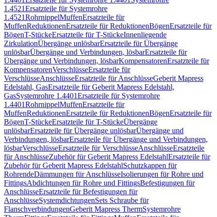
1.4521
Ersatzteile für Systemrohre
1.4521
Rohrnippel
Muffen
Ersatzteile für
Muffen
Reduktionen
Ersatzteile für Reduktionen
Bögen
Ersatzteile für
Bögen
T-Stücke
Ersatzteile für T-Stücke
Innenliegende
Zirkulation
Übergänge unlösbar
Ersatzteile für Übergänge
unlösbar
Übergänge und Verbindungen, lösbar
Ersatzteile für
Übergänge und Verbindungen, lösbar
Kompensatoren
Ersatzteile für
Kompensatoren
Verschlüsse
Ersatzteile für
Verschlüsse
Anschlüsse
Ersatzteile für Anschlüsse
Geberit Mapress
Edelstahl, Gas
Ersatzteile für Geberit Mapress Edelstahl,
Gas
Systemrohre 1.4401
Ersatzteile für Systemrohre
1.4401
Rohrnippel
Muffen
Ersatzteile für
Muffen
Reduktionen
Ersatzteile für Reduktionen
Bögen
Ersatzteile für
Bögen
T-Stücke
Ersatzteile für T-Stücke
Übergänge
unlösbar
Ersatzteile für Übergänge unlösbar
Übergänge und
Verbindungen, lösbar
Ersatzteile für Übergänge und Verbindungen,
lösbar
Verschlüsse
Ersatzteile für Verschlüsse
Anschlüsse
Ersatzteile
für Anschlüsse
Zubehör für Geberit Mapress Edelstahl
Ersatzteile für
Zubehör für Geberit Mapress Edelstahl
Schutzkappen für
Rohrende
Dämmungen für Anschlüsse
Isolierungen für Rohre und
Fittings
Abdichtungen für Rohre und Fittings
Befestigungen für
Anschlüsse
Ersatzteile für Befestigungen für
Anschlüsse
Systemdichtungen
Sets Schraube für
Flanschverbindungen
Geberit Mapress Therm
Systemrohre