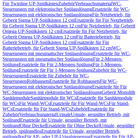
Für Twinline UP-Spülkästen
Zubehör
Verbrauchsmaterial
WC-
Steuerungen mit elektronischer Spülauslösung
Ersatzteile für WC-
Steuerungen mit elektronischer Spülauslösung
Für Netzbetrieb, für
Geberit Sigma UP-Spülkästen 12 cm
Ersatzteile für Für Netzbetrieb,
für Geberit Sigma UP-Spülkästen 12 cm
Für Netzbetrieb, für Geberit
Omega UP-Spülkästen 12 cm
Ersatzteile für Für Netzbetrieb, für
Geberit Omega UP-Spülkästen 12 cm
Für Batteriebetrieb, für
Geberit Sigma UP-Spülkästen 12 cm
Ersatzteile für Für
Batteriebetrieb, für Geberit Sigma UP-Spülkästen 12 cm
WC-
Steuerungen mit pneumatischer Spülauslösung
Ersatzteile für WC-
Steuerungen mit pneumatischer Spülauslösung
Für 2-Mengen-
Spülung
Ersatzteile für Für 2-Mengen-Spülung
Für 1-Mengen-
Spülung
Ersatzteile für Für 1-Mengen-Spülung
Zubehör für WC-
Steuerungen
Ersatzteile für Zubehör für WC-
Steuerungen
Rohbausets
Ersatzteile für Rohbausets
Für WC-
Steuerungen mit elektronischer Spülauslösung
Ersatzteile für Für
WC-Steuerungen mit elektronischer Spülauslösung
Geberit Monolith
Sanitärmodule
Sanitärmodule für WCs
Ersatzteile für Sanitärmodule
für WCs
Für Wand-WCs
Ersatzteile für Für Wand-WCs
Für Stand-
WCs
Ersatzteile für Für Stand-WCs
Zubehör
Ersatzteile für
Zubehör
Verbrauchsmaterial
Urinale
Urinale, gespülter Betrieb, mit
Spülrand
Ersatzteile für Urinale, gespülter Betrieb, mit
Spülrand
Ohne Deckel
Ersatzteile für Ohne Deckel
Urinale, gespülter
Betrieb, spülrandlos
Ersatzteile für Urinale, gespülter Betrieb,
spülrandlos
Für AP- oder UP-Urinalsteuerung
Ersatzteile für Für AP-