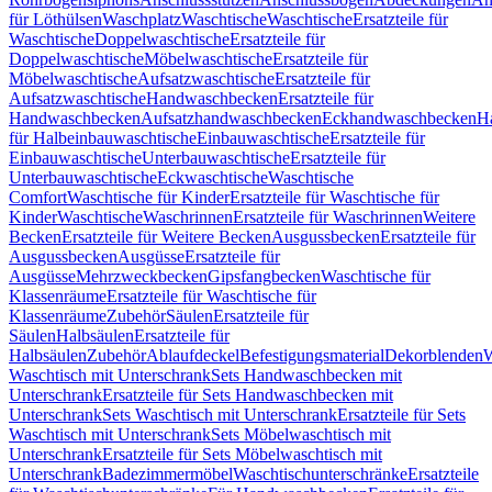
für Löthülsen
Waschplatz
Waschtische
Waschtische
Ersatzteile für
Waschtische
Doppelwaschtische
Ersatzteile für
Doppelwaschtische
Möbelwaschtische
Ersatzteile für
Möbelwaschtische
Aufsatzwaschtische
Ersatzteile für
Aufsatzwaschtische
Handwaschbecken
Ersatzteile für
Handwaschbecken
Aufsatzhandwaschbecken
Eckhandwaschbecken
H
für Halbeinbauwaschtische
Einbauwaschtische
Ersatzteile für
Einbauwaschtische
Unterbauwaschtische
Ersatzteile für
Unterbauwaschtische
Eckwaschtische
Waschtische
Comfort
Waschtische für Kinder
Ersatzteile für Waschtische für
Kinder
Waschtische
Waschrinnen
Ersatzteile für Waschrinnen
Weitere
Becken
Ersatzteile für Weitere Becken
Ausgussbecken
Ersatzteile für
Ausgussbecken
Ausgüsse
Ersatzteile für
Ausgüsse
Mehrzweckbecken
Gipsfangbecken
Waschtische für
Klassenräume
Ersatzteile für Waschtische für
Klassenräume
Zubehör
Säulen
Ersatzteile für
Säulen
Halbsäulen
Ersatzteile für
Halbsäulen
Zubehör
Ablaufdeckel
Befestigungsmaterial
Dekorblenden
W
Waschtisch mit Unterschrank
Sets Handwaschbecken mit
Unterschrank
Ersatzteile für Sets Handwaschbecken mit
Unterschrank
Sets Waschtisch mit Unterschrank
Ersatzteile für Sets
Waschtisch mit Unterschrank
Sets Möbelwaschtisch mit
Unterschrank
Ersatzteile für Sets Möbelwaschtisch mit
Unterschrank
Badezimmermöbel
Waschtischunterschränke
Ersatzteile