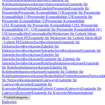
Rohrbearbeitungswerkzeuge
Abpressstopfen
Ersatzteile für
Abpressstopfen
Prüfmittel
Zubehör
Pressgeräte
Ersatzteile für
Pressgeräte
Pressgeräte Kompatibilität [1]
Ersatzteile für Pressgeräte
Kompatibilität [1]
Pressgeräte Kompatibilität [2]
Ersatzteile für
Pressgeräte Kompatibilität [2]
Pressgeräte Kompatibilität
[2XL]
Ersatzteile für Pressgeräte Kompatibilität [2XL]
Pressgeräte
Kompatibilität [4] / [2]
Ersatzteile für Pressgeräte Kompatibilität [4] /
[2]
Universalkoffer
Universalkoffer
Werkzeuge für Geberit Silent-
db20 / Geberit PE
Ersatzteile für Werkzeuge für Geberit Silent-db20
/ Geberit PE
Elektroschweißwerkzeuge
Ersatzteile für
Elektroschweißwerkzeuge
Zubehör für
Elektroschweißwerkzeuge
Spiegelschweißwerkzeuge
Ersatzteile für
Spiegelschweißwerkzeuge
Zubehör für
Spiegelschweißwerkzeuge
Ersatzteile für Zubehör für
Spiegelschweißwerkzeuge
Rohrbearbeitungswerkzeuge
Ersatzteile
für Rohrbearbeitungswerkzeuge
Zubehör für
Rohrbearbeitungswerkzeuge
Ersatzteile für Zubehör für
Rohrbearbeitungswerkzeuge
Bedienhilfen
Fernbedienungen
Netzwerk
für Netzwerkkomponenten
Gateways
Ersatzteile für
Gateways
Konverter
Ersatzteile für
Konverter
Montagematerial
Geberit Connect
Gateways
Ersatzteile für
Gateways
Konverter
Ersatzteile für Konverter
Montagematerial
Produktkategorien
Badserien