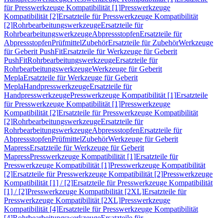
für Presswerkzeuge Kompatibilität [1]
Presswerkzeuge
Kompatibilität [2]
Ersatzteile für Presswerkzeuge Kompatibilität
[2]
Rohrbearbeitungswerkzeuge
Ersatzteile für
Rohrbearbeitungswerkzeuge
Abpressstopfen
Ersatzteile für
Abpressstopfen
Prüfmittel
Zubehör
Ersatzteile für Zubehör
Werkzeuge
für Geberit PushFit
Ersatzteile für Werkzeuge für Geberit
PushFit
Rohrbearbeitungswerkzeuge
Ersatzteile für
Rohrbearbeitungswerkzeuge
Werkzeuge für Geberit
Mepla
Ersatzteile für Werkzeuge für Geberit
Mepla
Handpresswerkzeuge
Ersatzteile für
Handpresswerkzeuge
Presswerkzeuge Kompatibilität [1]
Ersatzteile
für Presswerkzeuge Kompatibilität [1]
Presswerkzeuge
Kompatibilität [2]
Ersatzteile für Presswerkzeuge Kompatibilität
[2]
Rohrbearbeitungswerkzeuge
Ersatzteile für
Rohrbearbeitungswerkzeuge
Abpressstopfen
Ersatzteile für
Abpressstopfen
Prüfmittel
Zubehör
Werkzeuge für Geberit
Mapress
Ersatzteile für Werkzeuge für Geberit
Mapress
Presswerkzeuge Kompatibilität [1]
Ersatzteile für
Presswerkzeuge Kompatibilität [1]
Presswerkzeuge Kompatibilität
[2]
Ersatzteile für Presswerkzeuge Kompatibilität [2]
Presswerkzeuge
Kompatibilität [1] / [2]
Ersatzteile für Presswerkzeuge Kompatibilität
[1] / [2]
Presswerkzeuge Kompatibilität [2XL]
Ersatzteile für
Presswerkzeuge Kompatibilität [2XL]
Presswerkzeuge
Kompatibilität [4]
Ersatzteile für Presswerkzeuge Kompatibilität
[4]
Rohrbearbeitungswerkzeuge
Ersatzteile für