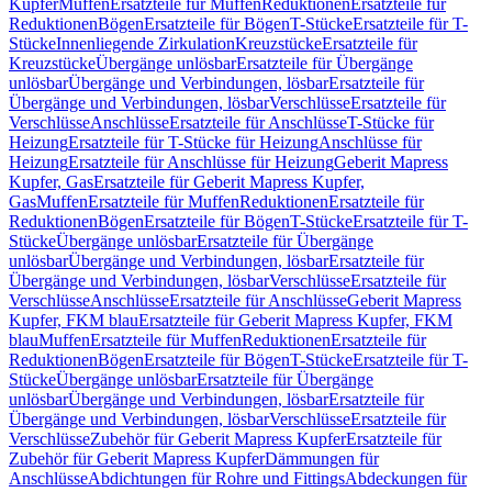
Kupfer
Muffen
Ersatzteile für Muffen
Reduktionen
Ersatzteile für
Reduktionen
Bögen
Ersatzteile für Bögen
T-Stücke
Ersatzteile für T-
Stücke
Innenliegende Zirkulation
Kreuzstücke
Ersatzteile für
Kreuzstücke
Übergänge unlösbar
Ersatzteile für Übergänge
unlösbar
Übergänge und Verbindungen, lösbar
Ersatzteile für
Übergänge und Verbindungen, lösbar
Verschlüsse
Ersatzteile für
Verschlüsse
Anschlüsse
Ersatzteile für Anschlüsse
T-Stücke für
Heizung
Ersatzteile für T-Stücke für Heizung
Anschlüsse für
Heizung
Ersatzteile für Anschlüsse für Heizung
Geberit Mapress
Kupfer, Gas
Ersatzteile für Geberit Mapress Kupfer,
Gas
Muffen
Ersatzteile für Muffen
Reduktionen
Ersatzteile für
Reduktionen
Bögen
Ersatzteile für Bögen
T-Stücke
Ersatzteile für T-
Stücke
Übergänge unlösbar
Ersatzteile für Übergänge
unlösbar
Übergänge und Verbindungen, lösbar
Ersatzteile für
Übergänge und Verbindungen, lösbar
Verschlüsse
Ersatzteile für
Verschlüsse
Anschlüsse
Ersatzteile für Anschlüsse
Geberit Mapress
Kupfer, FKM blau
Ersatzteile für Geberit Mapress Kupfer, FKM
blau
Muffen
Ersatzteile für Muffen
Reduktionen
Ersatzteile für
Reduktionen
Bögen
Ersatzteile für Bögen
T-Stücke
Ersatzteile für T-
Stücke
Übergänge unlösbar
Ersatzteile für Übergänge
unlösbar
Übergänge und Verbindungen, lösbar
Ersatzteile für
Übergänge und Verbindungen, lösbar
Verschlüsse
Ersatzteile für
Verschlüsse
Zubehör für Geberit Mapress Kupfer
Ersatzteile für
Zubehör für Geberit Mapress Kupfer
Dämmungen für
Anschlüsse
Abdichtungen für Rohre und Fittings
Abdeckungen für