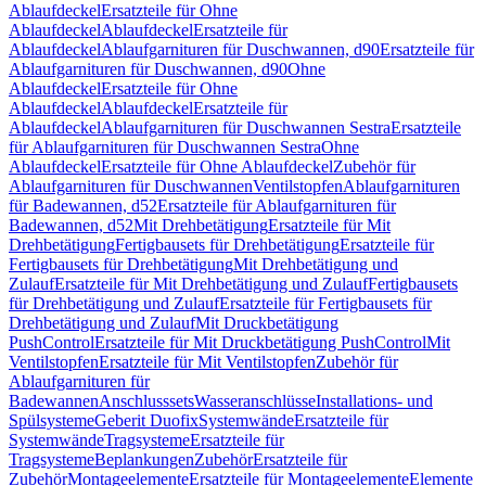
Ablaufdeckel
Ersatzteile für Ohne
Ablaufdeckel
Ablaufdeckel
Ersatzteile für
Ablaufdeckel
Ablaufgarnituren für Duschwannen, d90
Ersatzteile für
Ablaufgarnituren für Duschwannen, d90
Ohne
Ablaufdeckel
Ersatzteile für Ohne
Ablaufdeckel
Ablaufdeckel
Ersatzteile für
Ablaufdeckel
Ablaufgarnituren für Duschwannen Sestra
Ersatzteile
für Ablaufgarnituren für Duschwannen Sestra
Ohne
Ablaufdeckel
Ersatzteile für Ohne Ablaufdeckel
Zubehör für
Ablaufgarnituren für Duschwannen
Ventilstopfen
Ablaufgarnituren
für Badewannen, d52
Ersatzteile für Ablaufgarnituren für
Badewannen, d52
Mit Drehbetätigung
Ersatzteile für Mit
Drehbetätigung
Fertigbausets für Drehbetätigung
Ersatzteile für
Fertigbausets für Drehbetätigung
Mit Drehbetätigung und
Zulauf
Ersatzteile für Mit Drehbetätigung und Zulauf
Fertigbausets
für Drehbetätigung und Zulauf
Ersatzteile für Fertigbausets für
Drehbetätigung und Zulauf
Mit Druckbetätigung
PushControl
Ersatzteile für Mit Druckbetätigung PushControl
Mit
Ventilstopfen
Ersatzteile für Mit Ventilstopfen
Zubehör für
Ablaufgarnituren für
Badewannen
Anschlusssets
Wasseranschlüsse
Installations- und
Spülsysteme
Geberit Duofix
Systemwände
Ersatzteile für
Systemwände
Tragsysteme
Ersatzteile für
Tragsysteme
Beplankungen
Zubehör
Ersatzteile für
Zubehör
Montageelemente
Ersatzteile für Montageelemente
Elemente