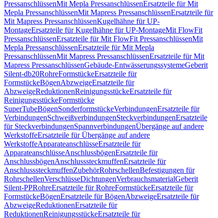
Pressanschlüssen
Mit Mepla Pressanschlüssen
Ersatzteile für Mit
Mepla Pressanschlüssen
Mit Mapress Pressanschlüssen
Ersatzteile für
Mit Mapress Pressanschlüssen
Kugelhähne für UP-
Montage
Ersatzteile für Kugelhähne für UP-Montage
Mit FlowFit
Pressanschlüssen
Ersatzteile für Mit FlowFit Pressanschlüssen
Mit
Mepla Pressanschlüssen
Ersatzteile für Mit Mepla
Pressanschlüssen
Mit Mapress Pressanschlüssen
Ersatzteile für Mit
Mapress Pressanschlüssen
Gebäude-Entwässerungssysteme
Geberit
Silent-db20
Rohre
Formstücke
Ersatzteile für
Formstücke
Bögen
Abzweige
Ersatzteile für
Abzweige
Reduktionen
Reinigungsstücke
Ersatzteile für
Reinigungsstücke
Formstücke
SuperTube
Bögen
Sonderformstücke
Verbindungen
Ersatzteile für
Verbindungen
Schweißverbindungen
Steckverbindungen
Ersatzteile
für Steckverbindungen
Spannverbindungen
Übergänge auf andere
Werkstoffe
Ersatzteile für Übergänge auf andere
Werkstoffe
Apparateanschlüsse
Ersatzteile für
Apparateanschlüsse
Anschlussbögen
Ersatzteile für
Anschlussbögen
Anschlusssteckmuffen
Ersatzteile für
Anschlusssteckmuffen
Zubehör
Rohrschellen
Befestigungen für
Rohrschellen
Verschlüsse
Dichtungen
Verbrauchsmaterial
Geberit
Silent-PP
Rohre
Ersatzteile für Rohre
Formstücke
Ersatzteile für
Formstücke
Bögen
Ersatzteile für Bögen
Abzweige
Ersatzteile für
Abzweige
Reduktionen
Ersatzteile für
Reduktionen
Reinigungsstücke
Ersatzteile für