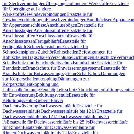
für Steckverbindungen
Übergänge auf andere Werkstoffe
Ersatzteile
für Übergänge auf andere
Werkstoffe
Gewindeverbindungen
Ersatzteile für
Gewindeverbindungen
Flanschverbindungen
Bundbüchsen
Apparatean
für Apparateanschlüsse
Anschlussbögen
Ersatzteile für
Anschlussbögen
Anschlussmuffen
Ersatzteile für
Anschlussmuffen
Anschlussstutzen
Ersatzteile für
Anschlussstutzen
Fertigabläufe
Ersatzteile für
Fertigabläufe
Schneckensiphons
Ersatzteile für
Schneckensiphons
Zubehör
Rohrschellen
Befestigungen für
Rohrschellen
Tragschalen
Verschlüsse
Dichtungen
Bauschutze
Verbrauc
Schallschutz und Feuchtigkeitsschutz
Brandschutz
Ersatzteile für
Brandschutz
Brandschutz für Entwässerungssysteme
Ersatzteile für
Brandschutz für Entwässerungssysteme
Schallschutz
Dämmungen
zur Körperschallentkopplung
Dämmungen zur
Körperschallentkopplung und
Luftschalldämmung
Feuchtigkeitsschutz
Abdichtungen
Lüftungsventile
für Entwässerung
Belüftungsventile
Ersatzteile für
Belüftungsventile
Geberit Pluvia
Dachentwässerung
Dachwassereinläufe
Ersatzteile für
Dachwassereinläufe
Dachwassereinläufe bis 12 l/s
Ersatzteile für
Dachwassereinläufe bis 12 l/s
Dachwassereinläufe bis 25
l/s
Ersatzteile für Dachwassereinläufe bis 25 l/s
Dachwassereinläufe
für Rinnen
Ersatzteile für Dachwassereinläufe für
Rinnen
Dachwassereinläufe bis 12 l/s
Ersatzteile für