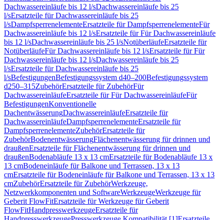
Dachwassereinläufe bis 12 l/s
Dachwassereinläufe bis 25
l/s
Ersatzteile für Dachwassereinläufe bis 25
l/s
Dampfsperrenelemente
Ersatzteile für Dampfsperrenelemente
Für
Dachwassereinläufe bis 12 l/s
Ersatzteile für Für Dachwassereinläufe
bis 12 l/s
Dachwassereinläufe bis 25 l/s
Notüberläufe
Ersatzteile für
Notüberläufe
Für Dachwassereinläufe bis 12 l/s
Ersatzteile für Für
Dachwassereinläufe bis 12 l/s
Dachwassereinläufe bis 25
l/s
Ersatzteile für Dachwassereinläufe bis 25
l/s
Befestigungen
Befestigungssystem d40–200
Befestigungssystem
d250–315
Zubehör
Ersatzteile für Zubehör
Für
Dachwassereinläufe
Ersatzteile für Für Dachwassereinläufe
Für
Befestigungen
Konventionelle
Dachentwässerung
Dachwassereinläufe
Ersatzteile für
Dachwassereinläufe
Dampfsperrenelemente
Ersatzteile für
Dampfsperrenelemente
Zubehör
Ersatzteile für
Zubehör
Bodenentwässerung
Flächenentwässerung für drinnen und
draußen
Ersatzteile für Flächenentwässerung für drinnen und
draußen
Bodenabläufe 13 x 13 cm
Ersatzteile für Bodenabläufe 13 x
13 cm
Bodeneinläufe für Balkone und Terrassen, 13 x 13
cm
Ersatzteile für Bodeneinläufe für Balkone und Terrassen, 13 x 13
cm
Zubehör
Ersatzteile für Zubehör
Werkzeuge,
Netzwerkkomponenten und Software
Werkzeuge
Werkzeuge für
Geberit FlowFit
Ersatzteile für Werkzeuge für Geberit
FlowFit
Handpresswerkzeuge
Ersatzteile für
Handpresswerkzeuge
Presswerkzeuge Kompatibilität [1]
Ersatzteile