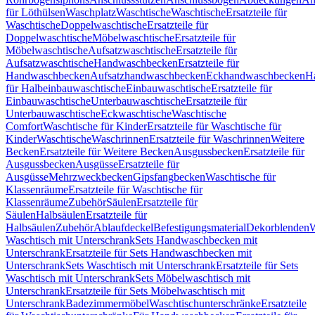
für Löthülsen
Waschplatz
Waschtische
Waschtische
Ersatzteile für
Waschtische
Doppelwaschtische
Ersatzteile für
Doppelwaschtische
Möbelwaschtische
Ersatzteile für
Möbelwaschtische
Aufsatzwaschtische
Ersatzteile für
Aufsatzwaschtische
Handwaschbecken
Ersatzteile für
Handwaschbecken
Aufsatzhandwaschbecken
Eckhandwaschbecken
H
für Halbeinbauwaschtische
Einbauwaschtische
Ersatzteile für
Einbauwaschtische
Unterbauwaschtische
Ersatzteile für
Unterbauwaschtische
Eckwaschtische
Waschtische
Comfort
Waschtische für Kinder
Ersatzteile für Waschtische für
Kinder
Waschtische
Waschrinnen
Ersatzteile für Waschrinnen
Weitere
Becken
Ersatzteile für Weitere Becken
Ausgussbecken
Ersatzteile für
Ausgussbecken
Ausgüsse
Ersatzteile für
Ausgüsse
Mehrzweckbecken
Gipsfangbecken
Waschtische für
Klassenräume
Ersatzteile für Waschtische für
Klassenräume
Zubehör
Säulen
Ersatzteile für
Säulen
Halbsäulen
Ersatzteile für
Halbsäulen
Zubehör
Ablaufdeckel
Befestigungsmaterial
Dekorblenden
W
Waschtisch mit Unterschrank
Sets Handwaschbecken mit
Unterschrank
Ersatzteile für Sets Handwaschbecken mit
Unterschrank
Sets Waschtisch mit Unterschrank
Ersatzteile für Sets
Waschtisch mit Unterschrank
Sets Möbelwaschtisch mit
Unterschrank
Ersatzteile für Sets Möbelwaschtisch mit
Unterschrank
Badezimmermöbel
Waschtischunterschränke
Ersatzteile