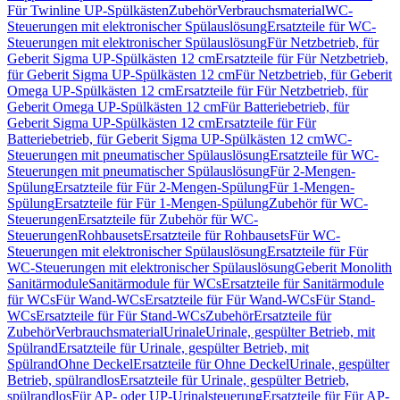
Für Twinline UP-Spülkästen
Zubehör
Verbrauchsmaterial
WC-
Steuerungen mit elektronischer Spülauslösung
Ersatzteile für WC-
Steuerungen mit elektronischer Spülauslösung
Für Netzbetrieb, für
Geberit Sigma UP-Spülkästen 12 cm
Ersatzteile für Für Netzbetrieb,
für Geberit Sigma UP-Spülkästen 12 cm
Für Netzbetrieb, für Geberit
Omega UP-Spülkästen 12 cm
Ersatzteile für Für Netzbetrieb, für
Geberit Omega UP-Spülkästen 12 cm
Für Batteriebetrieb, für
Geberit Sigma UP-Spülkästen 12 cm
Ersatzteile für Für
Batteriebetrieb, für Geberit Sigma UP-Spülkästen 12 cm
WC-
Steuerungen mit pneumatischer Spülauslösung
Ersatzteile für WC-
Steuerungen mit pneumatischer Spülauslösung
Für 2-Mengen-
Spülung
Ersatzteile für Für 2-Mengen-Spülung
Für 1-Mengen-
Spülung
Ersatzteile für Für 1-Mengen-Spülung
Zubehör für WC-
Steuerungen
Ersatzteile für Zubehör für WC-
Steuerungen
Rohbausets
Ersatzteile für Rohbausets
Für WC-
Steuerungen mit elektronischer Spülauslösung
Ersatzteile für Für
WC-Steuerungen mit elektronischer Spülauslösung
Geberit Monolith
Sanitärmodule
Sanitärmodule für WCs
Ersatzteile für Sanitärmodule
für WCs
Für Wand-WCs
Ersatzteile für Für Wand-WCs
Für Stand-
WCs
Ersatzteile für Für Stand-WCs
Zubehör
Ersatzteile für
Zubehör
Verbrauchsmaterial
Urinale
Urinale, gespülter Betrieb, mit
Spülrand
Ersatzteile für Urinale, gespülter Betrieb, mit
Spülrand
Ohne Deckel
Ersatzteile für Ohne Deckel
Urinale, gespülter
Betrieb, spülrandlos
Ersatzteile für Urinale, gespülter Betrieb,
spülrandlos
Für AP- oder UP-Urinalsteuerung
Ersatzteile für Für AP-