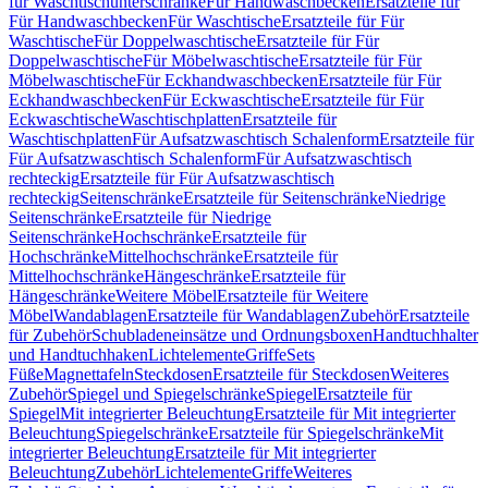
für Waschtischunterschränke
Für Handwaschbecken
Ersatzteile für
Für Handwaschbecken
Für Waschtische
Ersatzteile für Für
Waschtische
Für Doppelwaschtische
Ersatzteile für Für
Doppelwaschtische
Für Möbelwaschtische
Ersatzteile für Für
Möbelwaschtische
Für Eckhandwaschbecken
Ersatzteile für Für
Eckhandwaschbecken
Für Eckwaschtische
Ersatzteile für Für
Eckwaschtische
Waschtischplatten
Ersatzteile für
Waschtischplatten
Für Aufsatzwaschtisch Schalenform
Ersatzteile für
Für Aufsatzwaschtisch Schalenform
Für Aufsatzwaschtisch
rechteckig
Ersatzteile für Für Aufsatzwaschtisch
rechteckig
Seitenschränke
Ersatzteile für Seitenschränke
Niedrige
Seitenschränke
Ersatzteile für Niedrige
Seitenschränke
Hochschränke
Ersatzteile für
Hochschränke
Mittelhochschränke
Ersatzteile für
Mittelhochschränke
Hängeschränke
Ersatzteile für
Hängeschränke
Weitere Möbel
Ersatzteile für Weitere
Möbel
Wandablagen
Ersatzteile für Wandablagen
Zubehör
Ersatzteile
für Zubehör
Schubladeneinsätze und Ordnungsboxen
Handtuchhalter
und Handtuchhaken
Lichtelemente
Griffe
Sets
Füße
Magnettafeln
Steckdosen
Ersatzteile für Steckdosen
Weiteres
Zubehör
Spiegel und Spiegelschränke
Spiegel
Ersatzteile für
Spiegel
Mit integrierter Beleuchtung
Ersatzteile für Mit integrierter
Beleuchtung
Spiegelschränke
Ersatzteile für Spiegelschränke
Mit
integrierter Beleuchtung
Ersatzteile für Mit integrierter
Beleuchtung
Zubehör
Lichtelemente
Griffe
Weiteres