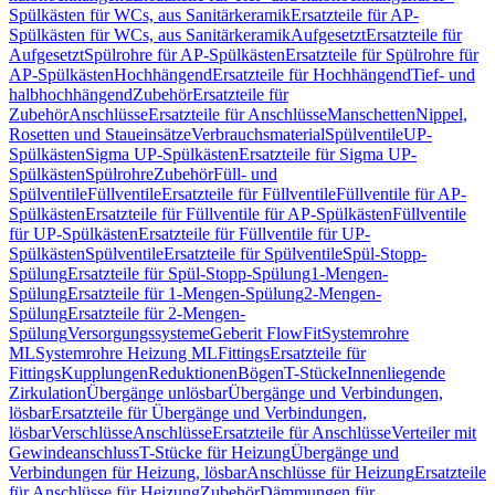
Spülkästen für WCs, aus Sanitärkeramik
Ersatzteile für AP-
Spülkästen für WCs, aus Sanitärkeramik
Aufgesetzt
Ersatzteile für
Aufgesetzt
Spülrohre für AP-Spülkästen
Ersatzteile für Spülrohre für
AP-Spülkästen
Hochhängend
Ersatzteile für Hochhängend
Tief- und
halbhochhängend
Zubehör
Ersatzteile für
Zubehör
Anschlüsse
Ersatzteile für Anschlüsse
Manschetten
Nippel,
Rosetten und Staueinsätze
Verbrauchsmaterial
Spülventile
UP-
Spülkästen
Sigma UP-Spülkästen
Ersatzteile für Sigma UP-
Spülkästen
Spülrohre
Zubehör
Füll- und
Spülventile
Füllventile
Ersatzteile für Füllventile
Füllventile für AP-
Spülkästen
Ersatzteile für Füllventile für AP-Spülkästen
Füllventile
für UP-Spülkästen
Ersatzteile für Füllventile für UP-
Spülkästen
Spülventile
Ersatzteile für Spülventile
Spül-Stopp-
Spülung
Ersatzteile für Spül-Stopp-Spülung
1-Mengen-
Spülung
Ersatzteile für 1-Mengen-Spülung
2-Mengen-
Spülung
Ersatzteile für 2-Mengen-
Spülung
Versorgungssysteme
Geberit FlowFit
Systemrohre
ML
Systemrohre Heizung ML
Fittings
Ersatzteile für
Fittings
Kupplungen
Reduktionen
Bögen
T-Stücke
Innenliegende
Zirkulation
Übergänge unlösbar
Übergänge und Verbindungen,
lösbar
Ersatzteile für Übergänge und Verbindungen,
lösbar
Verschlüsse
Anschlüsse
Ersatzteile für Anschlüsse
Verteiler mit
Gewindeanschluss
T-Stücke für Heizung
Übergänge und
Verbindungen für Heizung, lösbar
Anschlüsse für Heizung
Ersatzteile
für Anschlüsse für Heizung
Zubehör
Dämmungen für