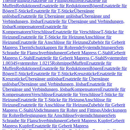
Therm
Fittings
Ersatzteile für Fittings
Muffen
Ersatzteile für
Muffen
Reduktionen
Ersatzteile für Reduktionen
Bögen
Ersatzteile für
Bögen
T-Stücke
Ersatzteile für T-Stücke
Übergänge
unlösbar
Ersatzteile für Übergänge unlösbar
Übergänge und
Verbindungen, lösbar
Ersatzteile für Übergänge und Verbindungen,
lösbar
Kompensatoren
Ersatzteile für
Kompensatoren
Verschlüsse
Ersatzteile für Verschlüsse
T-Stücke für
Heizung
Ersatzteile für T-Stücke für Heizung
Anschlüsse für
Heizung
Ersatzteile für Anschlüsse für Heizung
Zubehör für Geberit
Mapress Therm
Schutzkappen für Rohrende
Systemdichtungen
Sets
Schraube für Flanschverbindungen
Geberit Mapress C-Stahl
Geberit
Mapress C-Stahl
Ersatzteile für Geberit Mapress C-Stahl
Systemrohre
1.0034
Systemrohre 1.0215
Rohrnippel
Muffen
Ersatzteile für
Muffen
Reduktionen
Ersatzteile für Reduktionen
Bögen
Ersatzteile für
Bögen
T-Stücke
Ersatzteile für T-Stücke
Kreuzstücke
Ersatzteile für
Kreuzstücke
Übergänge unlösbar
Ersatzteile für Übergänge
unlösbar
Übergänge und Verbindungen, lösbar
Ersatzteile für
Übergänge und Verbindungen, lösbar
Kompensatoren
Ersatzteile für
Kompensatoren
Verschlüsse
Ersatzteile für Verschlüsse
T-Stücke für
Heizung
Ersatzteile für T-Stücke für Heizung
Anschlüsse für
Heizung
Ersatzteile für Anschlüsse für Heizung
Zubehör für Geberit
Mapress C-Stahl
Abdichtungen für Rohre und Fittings
Abdeckungen
für Rohre
Befestigungen für Anschlüsse
Systemdichtungen
Sets
Schraube für Flanschverbindungen
Geberit Mapress Kupfer
Geberit
Mapress Kupfer
Ersatzteile für Geberit Mapress