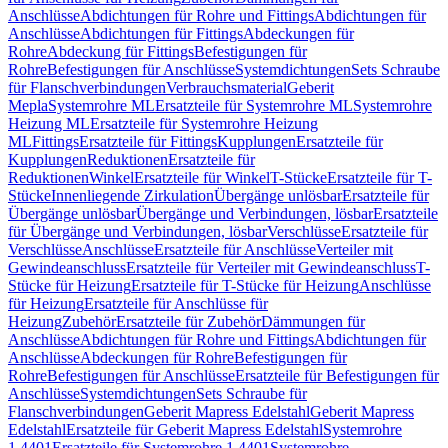
Anschlüsse
Abdichtungen für Rohre und Fittings
Abdichtungen für
Anschlüsse
Abdichtungen für Fittings
Abdeckungen für
Rohre
Abdeckung für Fittings
Befestigungen für
Rohre
Befestigungen für Anschlüsse
Systemdichtungen
Sets Schraube
für Flanschverbindungen
Verbrauchsmaterial
Geberit
Mepla
Systemrohre ML
Ersatzteile für Systemrohre ML
Systemrohre
Heizung ML
Ersatzteile für Systemrohre Heizung
ML
Fittings
Ersatzteile für Fittings
Kupplungen
Ersatzteile für
Kupplungen
Reduktionen
Ersatzteile für
Reduktionen
Winkel
Ersatzteile für Winkel
T-Stücke
Ersatzteile für T-
Stücke
Innenliegende Zirkulation
Übergänge unlösbar
Ersatzteile für
Übergänge unlösbar
Übergänge und Verbindungen, lösbar
Ersatzteile
für Übergänge und Verbindungen, lösbar
Verschlüsse
Ersatzteile für
Verschlüsse
Anschlüsse
Ersatzteile für Anschlüsse
Verteiler mit
Gewindeanschluss
Ersatzteile für Verteiler mit Gewindeanschluss
T-
Stücke für Heizung
Ersatzteile für T-Stücke für Heizung
Anschlüsse
für Heizung
Ersatzteile für Anschlüsse für
Heizung
Zubehör
Ersatzteile für Zubehör
Dämmungen für
Anschlüsse
Abdichtungen für Rohre und Fittings
Abdichtungen für
Anschlüsse
Abdeckungen für Rohre
Befestigungen für
Rohre
Befestigungen für Anschlüsse
Ersatzteile für Befestigungen für
Anschlüsse
Systemdichtungen
Sets Schraube für
Flanschverbindungen
Geberit Mapress Edelstahl
Geberit Mapress
Edelstahl
Ersatzteile für Geberit Mapress Edelstahl
Systemrohre
1.4401
Ersatzteile für Systemrohre 1.4401
Systemrohre