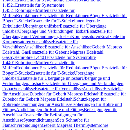
1.4521
Ersatzteile für Systemrohre
1.4521
Rohrnippel
Muffen
Ersatzteile für
Muffen
Reduktionen
Ersatzteile für Reduktionen
Bögen
Ersatzteile für
Bögen
T-Stücke
Ersatzteile für T-Stücke
Innenliegende
Zirkulation
Übergänge unlösbar
Ersatzteile für Übergänge
unlösbar
Übergänge und Verbindungen, lösbar
Ersatzteile für
Übergänge und Verbindungen, lösbar
Kompensatoren
Ersatzteile für
Kompensatoren
Verschlüsse
Ersatzteile für
Verschlüsse
Anschlüsse
Ersatzteile für Anschlüsse
Geberit Mapress
Edelstahl, Gas
Ersatzteile für Geberit Mapress Edelstahl,
Gas
Systemrohre 1.4401
Ersatzteile für Systemrohre
1.4401
Rohrnippel
Muffen
Ersatzteile für
Muffen
Reduktionen
Ersatzteile für Reduktionen
Bögen
Ersatzteile für
Bögen
T-Stücke
Ersatzteile für T-Stücke
Übergänge
unlösbar
Ersatzteile für Übergänge unlösbar
Übergänge und
Verbindungen, lösbar
Ersatzteile für Übergänge und Verbindungen,
lösbar
Verschlüsse
Ersatzteile für Verschlüsse
Anschlüsse
Ersatzteile
für Anschlüsse
Zubehör für Geberit Mapress Edelstahl
Ersatzteile für
Zubehör für Geberit Mapress Edelstahl
Schutzkappen für
Rohrende
Dämmungen für Anschlüsse
Isolierungen für Rohre und
Fittings
Abdichtungen für Rohre und Fittings
Befestigungen für
Anschlüsse
Ersatzteile für Befestigungen für
Anschlüsse
Systemdichtungen
Sets Schraube für
Flanschverbindungen
Geberit Mapress Therm
Systemrohre