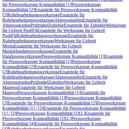
für Presswerkzeuge Kompatibilität [1]
Presswerkzeuge
Kompatibilität [2]
Ersatzteile für Presswerkzeuge Kompatibilität
[2]
Rohrbearbeitungswerkzeuge
Ersatzteile für
Rohrbearbeitungswerkzeuge
Abpressstopfen
Ersatzteile für
Abpressstopfen
Prüfmittel
Zubehör
Ersatzteile für Zubehör
Werkzeuge
für Geberit PushFit
Ersatzteile für Werkzeuge für Geberit
PushFit
Rohrbearbeitungswerkzeuge
Ersatzteile für
Rohrbearbeitungswerkzeuge
Werkzeuge für Geberit
Mepla
Ersatzteile für Werkzeuge für Geberit
Mepla
Handpresswerkzeuge
Ersatzteile für
Handpresswerkzeuge
Presswerkzeuge Kompatibilität [1]
Ersatzteile
für Presswerkzeuge Kompatibilität [1]
Presswerkzeuge
Kompatibilität [2]
Ersatzteile für Presswerkzeuge Kompatibilität
[2]
Rohrbearbeitungswerkzeuge
Ersatzteile für
Rohrbearbeitungswerkzeuge
Abpressstopfen
Ersatzteile für
Abpressstopfen
Prüfmittel
Zubehör
Werkzeuge für Geberit
Mapress
Ersatzteile für Werkzeuge für Geberit
Mapress
Presswerkzeuge Kompatibilität [1]
Ersatzteile für
Presswerkzeuge Kompatibilität [1]
Presswerkzeuge Kompatibilität
[2]
Ersatzteile für Presswerkzeuge Kompatibilität [2]
Presswerkzeuge
Kompatibilität [1] / [2]
Ersatzteile für Presswerkzeuge Kompatibilität
[1] / [2]
Presswerkzeuge Kompatibilität [2XL]
Ersatzteile für
Presswerkzeuge Kompatibilität [2XL]
Presswerkzeuge
Kompatibilität [4]
Ersatzteile für Presswerkzeuge Kompatibilität
[4]
Rohrbearbeitungswerkzeuge
Ersatzteile für