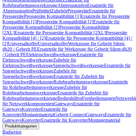
Rohrbearbeitungswerkzeuge
Abpressstopfen
Ersatzteile für
Abpressstopfen
Prüfmittel
Zubehör
Pressgeräte
Ersatzteile für
Pressgeräte
Pressgeräte Kompatibilität [1]
Ersatzteile für Pressgeräte
Kompatibilität [1]
Pressgeräte Kompatibilität [2]
Ersatzteile für
Pressgeräte Kompatibilität [2]
Pressgeräte Kompatibilität
[2XL]
Ersatzteile für Pressgeräte Kompatibilität [2XL]
Pressgeräte
Kompatibilität [4] / [2]
Ersatzteile für Pressgeräte Kompatibilität [4] /
[2]
Universalkoffer
Universalkoffer
Werkzeuge für Geberit Silent-
db20 / Geberit PE
Ersatzteile für Werkzeuge für Geberit Silent-db20
/ Geberit PE
Elektroschweißwerkzeuge
Ersatzteile für
Elektroschweißwerkzeuge
Zubehör für
Elektroschweißwerkzeuge
Spiegelschweißwerkzeuge
Ersatzteile für
Spiegelschweißwerkzeuge
Zubehör für
Spiegelschweißwerkzeuge
Ersatzteile für Zubehör für
Spiegelschweißwerkzeuge
Rohrbearbeitungswerkzeuge
Ersatzteile
für Rohrbearbeitungswerkzeuge
Zubehör für
Rohrbearbeitungswerkzeuge
Ersatzteile für Zubehör für
Rohrbearbeitungswerkzeuge
Bedienhilfen
Fernbedienungen
Netzwerk
für Netzwerkkomponenten
Gateways
Ersatzteile für
Gateways
Konverter
Ersatzteile für
Konverter
Montagematerial
Geberit Connect
Gateways
Ersatzteile für
Gateways
Konverter
Ersatzteile für Konverter
Montagematerial
Produktkategorien
Badserien