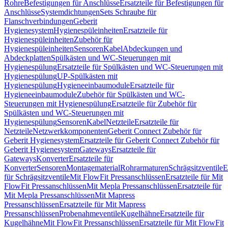
Rohre
Befestigungen für Anschlüsse
Ersatzteile für Befestigungen für
Anschlüsse
Systemdichtungen
Sets Schraube für
Flanschverbindungen
Geberit
Hygienesystem
Hygienespüleinheiten
Ersatzteile für
Hygienespüleinheiten
Zubehör für
Hygienespüleinheiten
Sensoren
Kabel
Abdeckungen und
Abdeckplatten
Spülkästen und WC-Steuerungen mit
Hygienespülung
Ersatzteile für Spülkästen und WC-Steuerungen mit
Hygienespülung
UP-Spülkästen mit
Hygienespülung
Hygieneeinbaumodule
Ersatzteile für
Hygieneeinbaumodule
Zubehör für Spülkästen und WC-
Steuerungen mit Hygienespülung
Ersatzteile für Zubehör für
Spülkästen und WC-Steuerungen mit
Hygienespülung
Sensoren
Kabel
Netzteile
Ersatzteile für
Netzteile
Netzwerkkomponenten
Geberit Connect Zubehör für
Geberit Hygienesystem
Ersatzteile für Geberit Connect Zubehör für
Geberit Hygienesystem
Gateways
Ersatzteile für
Gateways
Konverter
Ersatzteile für
Konverter
Sensoren
Montagematerial
Rohrarmaturen
Schrägsitzventile
E
für Schrägsitzventile
Mit FlowFit Pressanschlüssen
Ersatzteile für Mit
FlowFit Pressanschlüssen
Mit Mepla Pressanschlüssen
Ersatzteile für
Mit Mepla Pressanschlüssen
Mit Mapress
Pressanschlüssen
Ersatzteile für Mit Mapress
Pressanschlüssen
Probenahmeventile
Kugelhähne
Ersatzteile für
Kugelhähne
Mit FlowFit Pressanschlüssen
Ersatzteile für Mit FlowFit