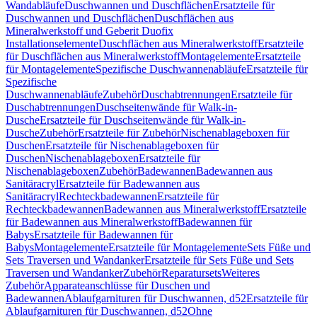
Wandabläufe
Duschwannen und Duschflächen
Ersatzteile für
Duschwannen und Duschflächen
Duschflächen aus
Mineralwerkstoff und Geberit Duofix
Installationselemente
Duschflächen aus Mineralwerkstoff
Ersatzteile
für Duschflächen aus Mineralwerkstoff
Montagelemente
Ersatzteile
für Montagelemente
Spezifische Duschwannenabläufe
Ersatzteile für
Spezifische
Duschwannenabläufe
Zubehör
Duschabtrennungen
Ersatzteile für
Duschabtrennungen
Duschseitenwände für Walk-in-
Dusche
Ersatzteile für Duschseitenwände für Walk-in-
Dusche
Zubehör
Ersatzteile für Zubehör
Nischenablageboxen für
Duschen
Ersatzteile für Nischenablageboxen für
Duschen
Nischenablageboxen
Ersatzteile für
Nischenablageboxen
Zubehör
Badewannen
Badewannen aus
Sanitäracryl
Ersatzteile für Badewannen aus
Sanitäracryl
Rechteckbadewannen
Ersatzteile für
Rechteckbadewannen
Badewannen aus Mineralwerkstoff
Ersatzteile
für Badewannen aus Mineralwerkstoff
Badewannen für
Babys
Ersatzteile für Badewannen für
Babys
Montagelemente
Ersatzteile für Montagelemente
Sets Füße und
Sets Traversen und Wandanker
Ersatzteile für Sets Füße und Sets
Traversen und Wandanker
Zubehör
Reparatursets
Weiteres
Zubehör
Apparateanschlüsse für Duschen und
Badewannen
Ablaufgarnituren für Duschwannen, d52
Ersatzteile für
Ablaufgarnituren für Duschwannen, d52
Ohne