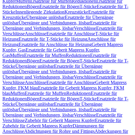
Kupfer
Muffen
Ersatzteile für Muffen
Reduktionen
Ersatzteile für
Reduktionen
Bögen
Ersatzteile für Bögen
T-Stücke
Ersatzteile für T-
Stücke
Innenliegende Zirkulation
Kreuzstücke
Ersatzteile für
Kreuzstücke
Übergänge unlösbar
Ersatzteile für Übergänge
unlösbar
Übergänge und Verbindungen, lösbar
Ersatzteile für
Übergänge und Verbindungen, lösbar
Verschlüsse
Ersatzteile für
Verschlüsse
Anschlüsse
Ersatzteile für Anschlüsse
T-Stücke für
Heizung
Ersatzteile für T-Stücke für Heizung
Anschlüsse für
Heizung
Ersatzteile für Anschlüsse für Heizung
Geberit Mapress
Kupfer, Gas
Ersatzteile für Geberit Mapress Kupfer,
Gas
Muffen
Ersatzteile für Muffen
Reduktionen
Ersatzteile für
Reduktionen
Bögen
Ersatzteile für Bögen
T-Stücke
Ersatzteile für T-
Stücke
Übergänge unlösbar
Ersatzteile für Übergänge
unlösbar
Übergänge und Verbindungen, lösbar
Ersatzteile für
Übergänge und Verbindungen, lösbar
Verschlüsse
Ersatzteile für
Verschlüsse
Anschlüsse
Ersatzteile für Anschlüsse
Geberit Mapress
Kupfer, FKM blau
Ersatzteile für Geberit Mapress Kupfer, FKM
blau
Muffen
Ersatzteile für Muffen
Reduktionen
Ersatzteile für
Reduktionen
Bögen
Ersatzteile für Bögen
T-Stücke
Ersatzteile für T-
Stücke
Übergänge unlösbar
Ersatzteile für Übergänge
unlösbar
Übergänge und Verbindungen, lösbar
Ersatzteile für
Übergänge und Verbindungen, lösbar
Verschlüsse
Ersatzteile für
Verschlüsse
Zubehör für Geberit Mapress Kupfer
Ersatzteile für
Zubehör für Geberit Mapress Kupfer
Dämmungen für
Anschlüsse
Abdichtungen für Rohre und Fittings
Abdeckungen für