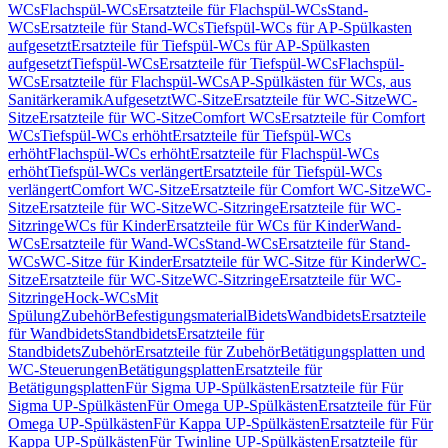
WCs
Flachspül-WCs
Ersatzteile für Flachspül-WCs
Stand-
WCs
Ersatzteile für Stand-WCs
Tiefspül-WCs für AP-Spülkasten
aufgesetzt
Ersatzteile für Tiefspül-WCs für AP-Spülkasten
aufgesetzt
Tiefspül-WCs
Ersatzteile für Tiefspül-WCs
Flachspül-
WCs
Ersatzteile für Flachspül-WCs
AP-Spülkästen für WCs, aus
Sanitärkeramik
Aufgesetzt
WC-Sitze
Ersatzteile für WC-Sitze
WC-
Sitze
Ersatzteile für WC-Sitze
Comfort WCs
Ersatzteile für Comfort
WCs
Tiefspül-WCs erhöht
Ersatzteile für Tiefspül-WCs
erhöht
Flachspül-WCs erhöht
Ersatzteile für Flachspül-WCs
erhöht
Tiefspül-WCs verlängert
Ersatzteile für Tiefspül-WCs
verlängert
Comfort WC-Sitze
Ersatzteile für Comfort WC-Sitze
WC-
Sitze
Ersatzteile für WC-Sitze
WC-Sitzringe
Ersatzteile für WC-
Sitzringe
WCs für Kinder
Ersatzteile für WCs für Kinder
Wand-
WCs
Ersatzteile für Wand-WCs
Stand-WCs
Ersatzteile für Stand-
WCs
WC-Sitze für Kinder
Ersatzteile für WC-Sitze für Kinder
WC-
Sitze
Ersatzteile für WC-Sitze
WC-Sitzringe
Ersatzteile für WC-
Sitzringe
Hock-WCs
Mit
Spülung
Zubehör
Befestigungsmaterial
Bidets
Wandbidets
Ersatzteile
für Wandbidets
Standbidets
Ersatzteile für
Standbidets
Zubehör
Ersatzteile für Zubehör
Betätigungsplatten und
WC-Steuerungen
Betätigungsplatten
Ersatzteile für
Betätigungsplatten
Für Sigma UP-Spülkästen
Ersatzteile für Für
Sigma UP-Spülkästen
Für Omega UP-Spülkästen
Ersatzteile für Für
Omega UP-Spülkästen
Für Kappa UP-Spülkästen
Ersatzteile für Für
Kappa UP-Spülkästen
Für Twinline UP-Spülkästen
Ersatzteile für