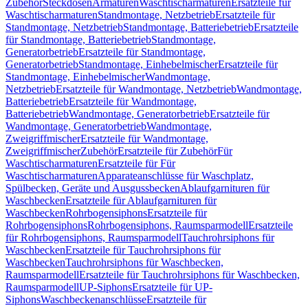
Zubehör
Steckdosen
Armaturen
Waschtischarmaturen
Ersatzteile für
Waschtischarmaturen
Standmontage, Netzbetrieb
Ersatzteile für
Standmontage, Netzbetrieb
Standmontage, Batteriebetrieb
Ersatzteile
für Standmontage, Batteriebetrieb
Standmontage,
Generatorbetrieb
Ersatzteile für Standmontage,
Generatorbetrieb
Standmontage, Einhebelmischer
Ersatzteile für
Standmontage, Einhebelmischer
Wandmontage,
Netzbetrieb
Ersatzteile für Wandmontage, Netzbetrieb
Wandmontage,
Batteriebetrieb
Ersatzteile für Wandmontage,
Batteriebetrieb
Wandmontage, Generatorbetrieb
Ersatzteile für
Wandmontage, Generatorbetrieb
Wandmontage,
Zweigriffmischer
Ersatzteile für Wandmontage,
Zweigriffmischer
Zubehör
Ersatzteile für Zubehör
Für
Waschtischarmaturen
Ersatzteile für Für
Waschtischarmaturen
Apparateanschlüsse für Waschplatz,
Spülbecken, Geräte und Ausgussbecken
Ablaufgarnituren für
Waschbecken
Ersatzteile für Ablaufgarnituren für
Waschbecken
Rohrbogensiphons
Ersatzteile für
Rohrbogensiphons
Rohrbogensiphons, Raumsparmodell
Ersatzteile
für Rohrbogensiphons, Raumsparmodell
Tauchrohrsiphons für
Waschbecken
Ersatzteile für Tauchrohrsiphons für
Waschbecken
Tauchrohrsiphons für Waschbecken,
Raumsparmodell
Ersatzteile für Tauchrohrsiphons für Waschbecken,
Raumsparmodell
UP-Siphons
Ersatzteile für UP-
Siphons
Waschbeckenanschlüsse
Ersatzteile für