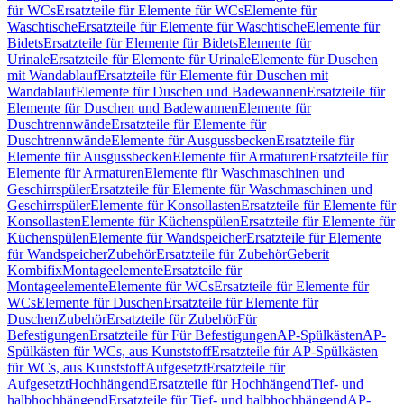
für WCs
Ersatzteile für Elemente für WCs
Elemente für
Waschtische
Ersatzteile für Elemente für Waschtische
Elemente für
Bidets
Ersatzteile für Elemente für Bidets
Elemente für
Urinale
Ersatzteile für Elemente für Urinale
Elemente für Duschen
mit Wandablauf
Ersatzteile für Elemente für Duschen mit
Wandablauf
Elemente für Duschen und Badewannen
Ersatzteile für
Elemente für Duschen und Badewannen
Elemente für
Duschtrennwände
Ersatzteile für Elemente für
Duschtrennwände
Elemente für Ausgussbecken
Ersatzteile für
Elemente für Ausgussbecken
Elemente für Armaturen
Ersatzteile für
Elemente für Armaturen
Elemente für Waschmaschinen und
Geschirrspüler
Ersatzteile für Elemente für Waschmaschinen und
Geschirrspüler
Elemente für Konsollasten
Ersatzteile für Elemente für
Konsollasten
Elemente für Küchenspülen
Ersatzteile für Elemente für
Küchenspülen
Elemente für Wandspeicher
Ersatzteile für Elemente
für Wandspeicher
Zubehör
Ersatzteile für Zubehör
Geberit
Kombifix
Montageelemente
Ersatzteile für
Montageelemente
Elemente für WCs
Ersatzteile für Elemente für
WCs
Elemente für Duschen
Ersatzteile für Elemente für
Duschen
Zubehör
Ersatzteile für Zubehör
Für
Befestigungen
Ersatzteile für Für Befestigungen
AP-Spülkästen
AP-
Spülkästen für WCs, aus Kunststoff
Ersatzteile für AP-Spülkästen
für WCs, aus Kunststoff
Aufgesetzt
Ersatzteile für
Aufgesetzt
Hochhängend
Ersatzteile für Hochhängend
Tief- und
halbhochhängend
Ersatzteile für Tief- und halbhochhängend
AP-