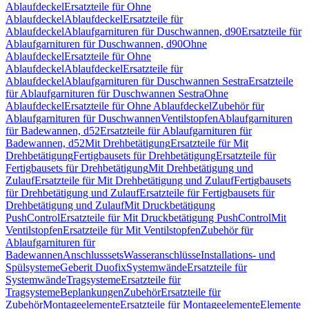
Ablaufdeckel
Ersatzteile für Ohne
Ablaufdeckel
Ablaufdeckel
Ersatzteile für
Ablaufdeckel
Ablaufgarnituren für Duschwannen, d90
Ersatzteile für
Ablaufgarnituren für Duschwannen, d90
Ohne
Ablaufdeckel
Ersatzteile für Ohne
Ablaufdeckel
Ablaufdeckel
Ersatzteile für
Ablaufdeckel
Ablaufgarnituren für Duschwannen Sestra
Ersatzteile
für Ablaufgarnituren für Duschwannen Sestra
Ohne
Ablaufdeckel
Ersatzteile für Ohne Ablaufdeckel
Zubehör für
Ablaufgarnituren für Duschwannen
Ventilstopfen
Ablaufgarnituren
für Badewannen, d52
Ersatzteile für Ablaufgarnituren für
Badewannen, d52
Mit Drehbetätigung
Ersatzteile für Mit
Drehbetätigung
Fertigbausets für Drehbetätigung
Ersatzteile für
Fertigbausets für Drehbetätigung
Mit Drehbetätigung und
Zulauf
Ersatzteile für Mit Drehbetätigung und Zulauf
Fertigbausets
für Drehbetätigung und Zulauf
Ersatzteile für Fertigbausets für
Drehbetätigung und Zulauf
Mit Druckbetätigung
PushControl
Ersatzteile für Mit Druckbetätigung PushControl
Mit
Ventilstopfen
Ersatzteile für Mit Ventilstopfen
Zubehör für
Ablaufgarnituren für
Badewannen
Anschlusssets
Wasseranschlüsse
Installations- und
Spülsysteme
Geberit Duofix
Systemwände
Ersatzteile für
Systemwände
Tragsysteme
Ersatzteile für
Tragsysteme
Beplankungen
Zubehör
Ersatzteile für
Zubehör
Montageelemente
Ersatzteile für Montageelemente
Elemente