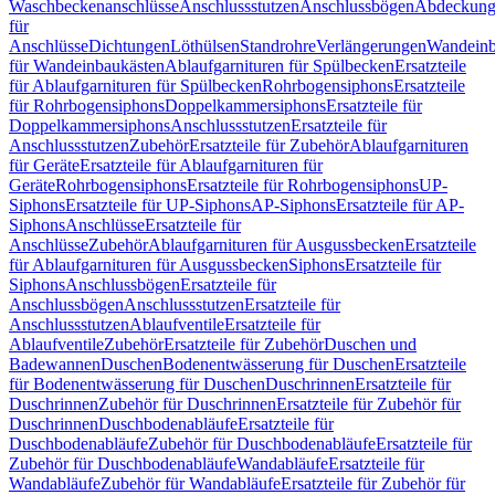
Waschbeckenanschlüsse
Anschlussstutzen
Anschlussbögen
Abdeckung
für
Anschlüsse
Dichtungen
Löthülsen
Standrohre
Verlängerungen
Wandeinb
für Wandeinbaukästen
Ablaufgarnituren für Spülbecken
Ersatzteile
für Ablaufgarnituren für Spülbecken
Rohrbogensiphons
Ersatzteile
für Rohrbogensiphons
Doppelkammersiphons
Ersatzteile für
Doppelkammersiphons
Anschlussstutzen
Ersatzteile für
Anschlussstutzen
Zubehör
Ersatzteile für Zubehör
Ablaufgarnituren
für Geräte
Ersatzteile für Ablaufgarnituren für
Geräte
Rohrbogensiphons
Ersatzteile für Rohrbogensiphons
UP-
Siphons
Ersatzteile für UP-Siphons
AP-Siphons
Ersatzteile für AP-
Siphons
Anschlüsse
Ersatzteile für
Anschlüsse
Zubehör
Ablaufgarnituren für Ausgussbecken
Ersatzteile
für Ablaufgarnituren für Ausgussbecken
Siphons
Ersatzteile für
Siphons
Anschlussbögen
Ersatzteile für
Anschlussbögen
Anschlussstutzen
Ersatzteile für
Anschlussstutzen
Ablaufventile
Ersatzteile für
Ablaufventile
Zubehör
Ersatzteile für Zubehör
Duschen und
Badewannen
Duschen
Bodenentwässerung für Duschen
Ersatzteile
für Bodenentwässerung für Duschen
Duschrinnen
Ersatzteile für
Duschrinnen
Zubehör für Duschrinnen
Ersatzteile für Zubehör für
Duschrinnen
Duschbodenabläufe
Ersatzteile für
Duschbodenabläufe
Zubehör für Duschbodenabläufe
Ersatzteile für
Zubehör für Duschbodenabläufe
Wandabläufe
Ersatzteile für
Wandabläufe
Zubehör für Wandabläufe
Ersatzteile für Zubehör für