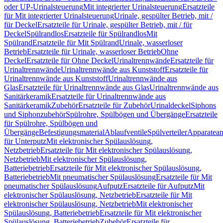
oder UP-Urinalsteuerung
Mit integrierter Urinalsteuerung
Ersatzteile
für Mit integrierter Urinalsteuerung
Urinale, gespülter Betrieb, mit /
für Deckel
Ersatzteile für Urinale, gespülter Betrieb, mit / für
Deckel
Spülrandlos
Ersatzteile für Spülrandlos
Mit
Spülrand
Ersatzteile für Mit Spülrand
Urinale, wasserloser
Betrieb
Ersatzteile für Urinale, wasserloser Betrieb
Ohne
Deckel
Ersatzteile für Ohne Deckel
Urinaltrennwände
Ersatzteile für
Urinaltrennwände
Urinaltrennwände aus Kunststoff
Ersatzteile für
Urinaltrennwände aus Kunststoff
Urinaltrennwände aus
Glas
Ersatzteile für Urinaltrennwände aus Glas
Urinaltrennwände aus
Sanitärkeramik
Ersatzteile für Urinaltrennwände aus
Sanitärkeramik
Zubehör
Ersatzteile für Zubehör
Urinaldeckel
Siphons
und Siphonzubehör
Spülrohre, Spülbögen und Übergänge
Ersatzteile
für Spülrohre, Spülbögen und
Übergänge
Befestigungsmaterial
Ablaufventile
Spülverteiler
Apparatean
für Unterputz
Mit elektronischer Spülauslösung,
Netzbetrieb
Ersatzteile für Mit elektronischer Spülauslösung,
Netzbetrieb
Mit elektronischer Spülauslösung,
Batteriebetrieb
Ersatzteile für Mit elektronischer Spülauslösung,
Batteriebetrieb
Mit pneumatischer Spülauslösung
Ersatzteile für Mit
pneumatischer Spülauslösung
Aufputz
Ersatzteile für Aufputz
Mit
elektronischer Spülauslösung, Netzbetrieb
Ersatzteile für Mit
elektronischer Spülauslösung, Netzbetrieb
Mit elektronischer
Spülauslösung, Batteriebetrieb
Ersatzteile für Mit elektronischer
Spülauslösung, Batteriebetrieb
Zubehör
Ersatzteile für