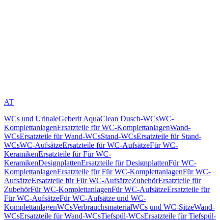
AT
WCs und Urinale
Geberit AquaClean Dusch-WCs
WC-
Komplettanlagen
Ersatzteile für WC-Komplettanlagen
Wand-
WCs
Ersatzteile für Wand-WCs
Stand-WCs
Ersatzteile für Stand-
WCs
WC-Aufsätze
Ersatzteile für WC-Aufsätze
Für WC-
Keramiken
Ersatzteile für Für WC-
Keramiken
Designplatten
Ersatzteile für Designplatten
Für WC-
Komplettanlagen
Ersatzteile für Für WC-Komplettanlagen
Für WC-
Aufsätze
Ersatzteile für Für WC-Aufsätze
Zubehör
Ersatzteile für
Zubehör
Für WC-Komplettanlagen
Für WC-Aufsätze
Ersatzteile für
Für WC-Aufsätze
Für WC-Aufsätze und WC-
Komplettanlagen
WCs
Verbrauchsmaterial
WCs und WC-Sitze
Wand-
WCs
Ersatzteile für Wand-WCs
Tiefspül-WCs
Ersatzteile für Tiefspül-