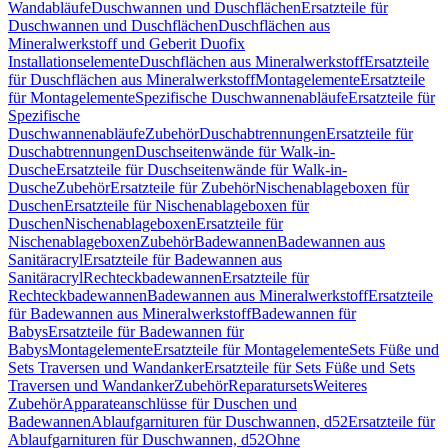
Wandabläufe
Duschwannen und Duschflächen
Ersatzteile für
Duschwannen und Duschflächen
Duschflächen aus
Mineralwerkstoff und Geberit Duofix
Installationselemente
Duschflächen aus Mineralwerkstoff
Ersatzteile
für Duschflächen aus Mineralwerkstoff
Montagelemente
Ersatzteile
für Montagelemente
Spezifische Duschwannenabläufe
Ersatzteile für
Spezifische
Duschwannenabläufe
Zubehör
Duschabtrennungen
Ersatzteile für
Duschabtrennungen
Duschseitenwände für Walk-in-
Dusche
Ersatzteile für Duschseitenwände für Walk-in-
Dusche
Zubehör
Ersatzteile für Zubehör
Nischenablageboxen für
Duschen
Ersatzteile für Nischenablageboxen für
Duschen
Nischenablageboxen
Ersatzteile für
Nischenablageboxen
Zubehör
Badewannen
Badewannen aus
Sanitäracryl
Ersatzteile für Badewannen aus
Sanitäracryl
Rechteckbadewannen
Ersatzteile für
Rechteckbadewannen
Badewannen aus Mineralwerkstoff
Ersatzteile
für Badewannen aus Mineralwerkstoff
Badewannen für
Babys
Ersatzteile für Badewannen für
Babys
Montagelemente
Ersatzteile für Montagelemente
Sets Füße und
Sets Traversen und Wandanker
Ersatzteile für Sets Füße und Sets
Traversen und Wandanker
Zubehör
Reparatursets
Weiteres
Zubehör
Apparateanschlüsse für Duschen und
Badewannen
Ablaufgarnituren für Duschwannen, d52
Ersatzteile für
Ablaufgarnituren für Duschwannen, d52
Ohne