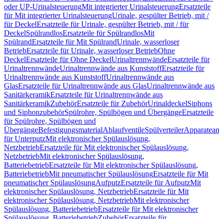
oder UP-Urinalsteuerung
Mit integrierter Urinalsteuerung
Ersatzteile
für Mit integrierter Urinalsteuerung
Urinale, gespülter Betrieb, mit /
für Deckel
Ersatzteile für Urinale, gespülter Betrieb, mit / für
Deckel
Spülrandlos
Ersatzteile für Spülrandlos
Mit
Spülrand
Ersatzteile für Mit Spülrand
Urinale, wasserloser
Betrieb
Ersatzteile für Urinale, wasserloser Betrieb
Ohne
Deckel
Ersatzteile für Ohne Deckel
Urinaltrennwände
Ersatzteile für
Urinaltrennwände
Urinaltrennwände aus Kunststoff
Ersatzteile für
Urinaltrennwände aus Kunststoff
Urinaltrennwände aus
Glas
Ersatzteile für Urinaltrennwände aus Glas
Urinaltrennwände aus
Sanitärkeramik
Ersatzteile für Urinaltrennwände aus
Sanitärkeramik
Zubehör
Ersatzteile für Zubehör
Urinaldeckel
Siphons
und Siphonzubehör
Spülrohre, Spülbögen und Übergänge
Ersatzteile
für Spülrohre, Spülbögen und
Übergänge
Befestigungsmaterial
Ablaufventile
Spülverteiler
Apparatean
für Unterputz
Mit elektronischer Spülauslösung,
Netzbetrieb
Ersatzteile für Mit elektronischer Spülauslösung,
Netzbetrieb
Mit elektronischer Spülauslösung,
Batteriebetrieb
Ersatzteile für Mit elektronischer Spülauslösung,
Batteriebetrieb
Mit pneumatischer Spülauslösung
Ersatzteile für Mit
pneumatischer Spülauslösung
Aufputz
Ersatzteile für Aufputz
Mit
elektronischer Spülauslösung, Netzbetrieb
Ersatzteile für Mit
elektronischer Spülauslösung, Netzbetrieb
Mit elektronischer
Spülauslösung, Batteriebetrieb
Ersatzteile für Mit elektronischer
Spülauslösung, Batteriebetrieb
Zubehör
Ersatzteile für