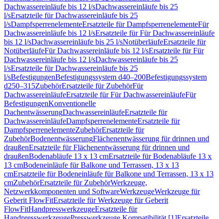
Dachwassereinläufe bis 12 l/s
Dachwassereinläufe bis 25
l/s
Ersatzteile für Dachwassereinläufe bis 25
l/s
Dampfsperrenelemente
Ersatzteile für Dampfsperrenelemente
Für
Dachwassereinläufe bis 12 l/s
Ersatzteile für Für Dachwassereinläufe
bis 12 l/s
Dachwassereinläufe bis 25 l/s
Notüberläufe
Ersatzteile für
Notüberläufe
Für Dachwassereinläufe bis 12 l/s
Ersatzteile für Für
Dachwassereinläufe bis 12 l/s
Dachwassereinläufe bis 25
l/s
Ersatzteile für Dachwassereinläufe bis 25
l/s
Befestigungen
Befestigungssystem d40–200
Befestigungssystem
d250–315
Zubehör
Ersatzteile für Zubehör
Für
Dachwassereinläufe
Ersatzteile für Für Dachwassereinläufe
Für
Befestigungen
Konventionelle
Dachentwässerung
Dachwassereinläufe
Ersatzteile für
Dachwassereinläufe
Dampfsperrenelemente
Ersatzteile für
Dampfsperrenelemente
Zubehör
Ersatzteile für
Zubehör
Bodenentwässerung
Flächenentwässerung für drinnen und
draußen
Ersatzteile für Flächenentwässerung für drinnen und
draußen
Bodenabläufe 13 x 13 cm
Ersatzteile für Bodenabläufe 13 x
13 cm
Bodeneinläufe für Balkone und Terrassen, 13 x 13
cm
Ersatzteile für Bodeneinläufe für Balkone und Terrassen, 13 x 13
cm
Zubehör
Ersatzteile für Zubehör
Werkzeuge,
Netzwerkkomponenten und Software
Werkzeuge
Werkzeuge für
Geberit FlowFit
Ersatzteile für Werkzeuge für Geberit
FlowFit
Handpresswerkzeuge
Ersatzteile für
Handpresswerkzeuge
Presswerkzeuge Kompatibilität [1]
Ersatzteile