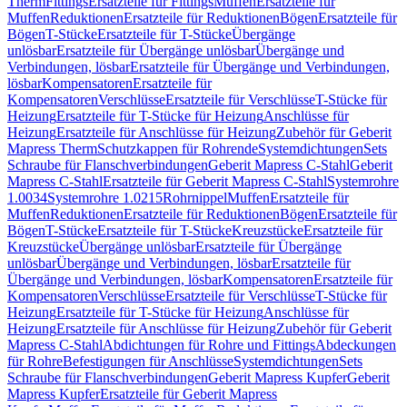
Therm
Fittings
Ersatzteile für Fittings
Muffen
Ersatzteile für
Muffen
Reduktionen
Ersatzteile für Reduktionen
Bögen
Ersatzteile für
Bögen
T-Stücke
Ersatzteile für T-Stücke
Übergänge
unlösbar
Ersatzteile für Übergänge unlösbar
Übergänge und
Verbindungen, lösbar
Ersatzteile für Übergänge und Verbindungen,
lösbar
Kompensatoren
Ersatzteile für
Kompensatoren
Verschlüsse
Ersatzteile für Verschlüsse
T-Stücke für
Heizung
Ersatzteile für T-Stücke für Heizung
Anschlüsse für
Heizung
Ersatzteile für Anschlüsse für Heizung
Zubehör für Geberit
Mapress Therm
Schutzkappen für Rohrende
Systemdichtungen
Sets
Schraube für Flanschverbindungen
Geberit Mapress C-Stahl
Geberit
Mapress C-Stahl
Ersatzteile für Geberit Mapress C-Stahl
Systemrohre
1.0034
Systemrohre 1.0215
Rohrnippel
Muffen
Ersatzteile für
Muffen
Reduktionen
Ersatzteile für Reduktionen
Bögen
Ersatzteile für
Bögen
T-Stücke
Ersatzteile für T-Stücke
Kreuzstücke
Ersatzteile für
Kreuzstücke
Übergänge unlösbar
Ersatzteile für Übergänge
unlösbar
Übergänge und Verbindungen, lösbar
Ersatzteile für
Übergänge und Verbindungen, lösbar
Kompensatoren
Ersatzteile für
Kompensatoren
Verschlüsse
Ersatzteile für Verschlüsse
T-Stücke für
Heizung
Ersatzteile für T-Stücke für Heizung
Anschlüsse für
Heizung
Ersatzteile für Anschlüsse für Heizung
Zubehör für Geberit
Mapress C-Stahl
Abdichtungen für Rohre und Fittings
Abdeckungen
für Rohre
Befestigungen für Anschlüsse
Systemdichtungen
Sets
Schraube für Flanschverbindungen
Geberit Mapress Kupfer
Geberit
Mapress Kupfer
Ersatzteile für Geberit Mapress