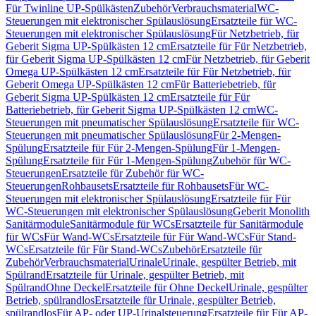
Für Twinline UP-Spülkästen
Zubehör
Verbrauchsmaterial
WC-
Steuerungen mit elektronischer Spülauslösung
Ersatzteile für WC-
Steuerungen mit elektronischer Spülauslösung
Für Netzbetrieb, für
Geberit Sigma UP-Spülkästen 12 cm
Ersatzteile für Für Netzbetrieb,
für Geberit Sigma UP-Spülkästen 12 cm
Für Netzbetrieb, für Geberit
Omega UP-Spülkästen 12 cm
Ersatzteile für Für Netzbetrieb, für
Geberit Omega UP-Spülkästen 12 cm
Für Batteriebetrieb, für
Geberit Sigma UP-Spülkästen 12 cm
Ersatzteile für Für
Batteriebetrieb, für Geberit Sigma UP-Spülkästen 12 cm
WC-
Steuerungen mit pneumatischer Spülauslösung
Ersatzteile für WC-
Steuerungen mit pneumatischer Spülauslösung
Für 2-Mengen-
Spülung
Ersatzteile für Für 2-Mengen-Spülung
Für 1-Mengen-
Spülung
Ersatzteile für Für 1-Mengen-Spülung
Zubehör für WC-
Steuerungen
Ersatzteile für Zubehör für WC-
Steuerungen
Rohbausets
Ersatzteile für Rohbausets
Für WC-
Steuerungen mit elektronischer Spülauslösung
Ersatzteile für Für
WC-Steuerungen mit elektronischer Spülauslösung
Geberit Monolith
Sanitärmodule
Sanitärmodule für WCs
Ersatzteile für Sanitärmodule
für WCs
Für Wand-WCs
Ersatzteile für Für Wand-WCs
Für Stand-
WCs
Ersatzteile für Für Stand-WCs
Zubehör
Ersatzteile für
Zubehör
Verbrauchsmaterial
Urinale
Urinale, gespülter Betrieb, mit
Spülrand
Ersatzteile für Urinale, gespülter Betrieb, mit
Spülrand
Ohne Deckel
Ersatzteile für Ohne Deckel
Urinale, gespülter
Betrieb, spülrandlos
Ersatzteile für Urinale, gespülter Betrieb,
spülrandlos
Für AP- oder UP-Urinalsteuerung
Ersatzteile für Für AP-