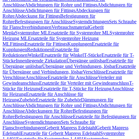
Anschlüsse
Abdichtungen für Rohre und Fittings
Abdichtungen für
Anschlüsse
Abdichtungen für Fittings
Abdeckungen für
Rohre
Abdeckung für Fittings
Befestigungen für
Rohre
Befestigungen für Anschlüsse
Systemdichtungen
Sets Schraube
für Flanschverbindungen
Verbrauchsmaterial
Geberit
Mepla
Systemrohre ML
Ersatzteile für Systemrohre ML
Systemrohre
Heizung ML
Ersatzteile für Systemrohre Heizung
ML
Fittings
Ersatzteile für Fittings
Kupplungen
Ersatzteile für
Kupplungen
Reduktionen
Ersatzteile für
Reduktionen
Winkel
Ersatzteile für Winkel
T-Stücke
Ersatzteile für T-
Stücke
Innenliegende Zirkulation
Übergänge unlösbar
Ersatzteile für
Übergänge unlösbar
Übergänge und Verbindungen, lösbar
Ersatzteile
für Übergänge und Verbindungen, lösbar
Verschlüsse
Ersatzteile für
Verschlüsse
Anschlüsse
Ersatzteile für Anschlüsse
Verteiler mit
Gewindeanschluss
Ersatzteile für Verteiler mit Gewindeanschluss
T-
Stücke für Heizung
Ersatzteile für T-Stücke für Heizung
Anschlüsse
für Heizung
Ersatzteile für Anschlüsse für
Heizung
Zubehör
Ersatzteile für Zubehör
Dämmungen für
Anschlüsse
Abdichtungen für Rohre und Fittings
Abdichtungen für
Anschlüsse
Abdeckungen für Rohre
Befestigungen für
Rohre
Befestigungen für Anschlüsse
Ersatzteile für Befestigungen für
Anschlüsse
Systemdichtungen
Sets Schraube für
Flanschverbindungen
Geberit Mapress Edelstahl
Geberit Mapress
Edelstahl
Ersatzteile für Geberit Mapress Edelstahl
Systemrohre
1.4401
Ersatzteile für Systemrohre 1.4401
Systemrohre