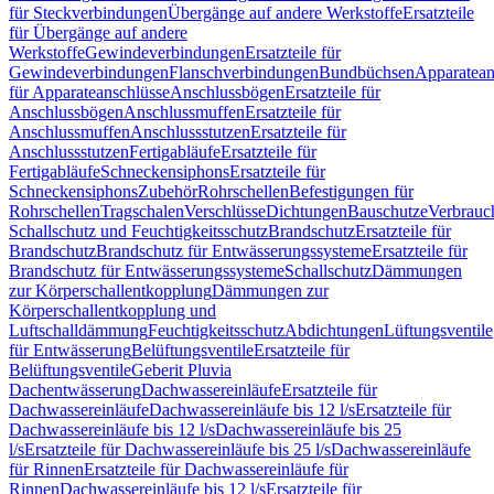
für Steckverbindungen
Übergänge auf andere Werkstoffe
Ersatzteile
für Übergänge auf andere
Werkstoffe
Gewindeverbindungen
Ersatzteile für
Gewindeverbindungen
Flanschverbindungen
Bundbüchsen
Apparatean
für Apparateanschlüsse
Anschlussbögen
Ersatzteile für
Anschlussbögen
Anschlussmuffen
Ersatzteile für
Anschlussmuffen
Anschlussstutzen
Ersatzteile für
Anschlussstutzen
Fertigabläufe
Ersatzteile für
Fertigabläufe
Schneckensiphons
Ersatzteile für
Schneckensiphons
Zubehör
Rohrschellen
Befestigungen für
Rohrschellen
Tragschalen
Verschlüsse
Dichtungen
Bauschutze
Verbrauc
Schallschutz und Feuchtigkeitsschutz
Brandschutz
Ersatzteile für
Brandschutz
Brandschutz für Entwässerungssysteme
Ersatzteile für
Brandschutz für Entwässerungssysteme
Schallschutz
Dämmungen
zur Körperschallentkopplung
Dämmungen zur
Körperschallentkopplung und
Luftschalldämmung
Feuchtigkeitsschutz
Abdichtungen
Lüftungsventile
für Entwässerung
Belüftungsventile
Ersatzteile für
Belüftungsventile
Geberit Pluvia
Dachentwässerung
Dachwassereinläufe
Ersatzteile für
Dachwassereinläufe
Dachwassereinläufe bis 12 l/s
Ersatzteile für
Dachwassereinläufe bis 12 l/s
Dachwassereinläufe bis 25
l/s
Ersatzteile für Dachwassereinläufe bis 25 l/s
Dachwassereinläufe
für Rinnen
Ersatzteile für Dachwassereinläufe für
Rinnen
Dachwassereinläufe bis 12 l/s
Ersatzteile für