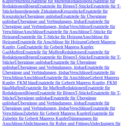
Kupfer
Muffen
Ersatzteile für Muffen
Reduktionen
Ersatzteile für
Reduktionen
Bögen
Ersatzteile für Bögen
T-Stücke
Ersatzteile für T-
Stücke
Innenliegende Zirkulation
Kreuzstücke
Ersatzteile für
Kreuzstücke
Übergänge unlösbar
Ersatzteile für Übergänge
unlösbar
Übergänge und Verbindungen, lösbar
Ersatzteile für
Übergänge und Verbindungen, lösbar
Verschlüsse
Ersatzteile für
Verschlüsse
Anschlüsse
Ersatzteile für Anschlüsse
T-Stücke für
Heizung
Ersatzteile für T-Stücke für Heizung
Anschlüsse für
Heizung
Ersatzteile für Anschlüsse für Heizung
Geberit Mapress
Kupfer, Gas
Ersatzteile für Geberit Mapress Kupfer,
Gas
Muffen
Ersatzteile für Muffen
Reduktionen
Ersatzteile für
Reduktionen
Bögen
Ersatzteile für Bögen
T-Stücke
Ersatzteile für T-
Stücke
Übergänge unlösbar
Ersatzteile für Übergänge
unlösbar
Übergänge und Verbindungen, lösbar
Ersatzteile für
Übergänge und Verbindungen, lösbar
Verschlüsse
Ersatzteile für
Verschlüsse
Anschlüsse
Ersatzteile für Anschlüsse
Geberit Mapress
Kupfer, FKM blau
Ersatzteile für Geberit Mapress Kupfer, FKM
blau
Muffen
Ersatzteile für Muffen
Reduktionen
Ersatzteile für
Reduktionen
Bögen
Ersatzteile für Bögen
T-Stücke
Ersatzteile für T-
Stücke
Übergänge unlösbar
Ersatzteile für Übergänge
unlösbar
Übergänge und Verbindungen, lösbar
Ersatzteile für
Übergänge und Verbindungen, lösbar
Verschlüsse
Ersatzteile für
Verschlüsse
Zubehör für Geberit Mapress Kupfer
Ersatzteile für
Zubehör für Geberit Mapress Kupfer
Dämmungen für
Anschlüsse
Abdichtungen für Rohre und Fittings
Abdeckungen für