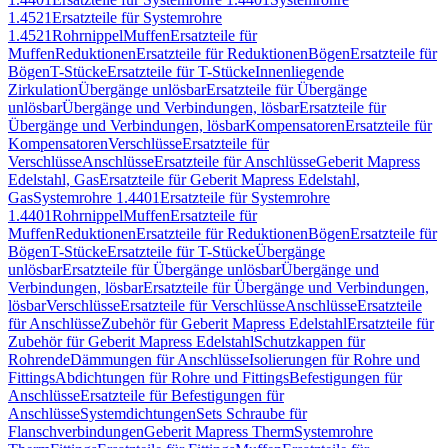
1.4521
Ersatzteile für Systemrohre
1.4521
Rohrnippel
Muffen
Ersatzteile für
Muffen
Reduktionen
Ersatzteile für Reduktionen
Bögen
Ersatzteile für
Bögen
T-Stücke
Ersatzteile für T-Stücke
Innenliegende
Zirkulation
Übergänge unlösbar
Ersatzteile für Übergänge
unlösbar
Übergänge und Verbindungen, lösbar
Ersatzteile für
Übergänge und Verbindungen, lösbar
Kompensatoren
Ersatzteile für
Kompensatoren
Verschlüsse
Ersatzteile für
Verschlüsse
Anschlüsse
Ersatzteile für Anschlüsse
Geberit Mapress
Edelstahl, Gas
Ersatzteile für Geberit Mapress Edelstahl,
Gas
Systemrohre 1.4401
Ersatzteile für Systemrohre
1.4401
Rohrnippel
Muffen
Ersatzteile für
Muffen
Reduktionen
Ersatzteile für Reduktionen
Bögen
Ersatzteile für
Bögen
T-Stücke
Ersatzteile für T-Stücke
Übergänge
unlösbar
Ersatzteile für Übergänge unlösbar
Übergänge und
Verbindungen, lösbar
Ersatzteile für Übergänge und Verbindungen,
lösbar
Verschlüsse
Ersatzteile für Verschlüsse
Anschlüsse
Ersatzteile
für Anschlüsse
Zubehör für Geberit Mapress Edelstahl
Ersatzteile für
Zubehör für Geberit Mapress Edelstahl
Schutzkappen für
Rohrende
Dämmungen für Anschlüsse
Isolierungen für Rohre und
Fittings
Abdichtungen für Rohre und Fittings
Befestigungen für
Anschlüsse
Ersatzteile für Befestigungen für
Anschlüsse
Systemdichtungen
Sets Schraube für
Flanschverbindungen
Geberit Mapress Therm
Systemrohre