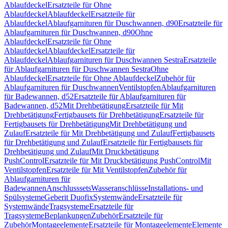
Ablaufdeckel
Ersatzteile für Ohne
Ablaufdeckel
Ablaufdeckel
Ersatzteile für
Ablaufdeckel
Ablaufgarnituren für Duschwannen, d90
Ersatzteile für
Ablaufgarnituren für Duschwannen, d90
Ohne
Ablaufdeckel
Ersatzteile für Ohne
Ablaufdeckel
Ablaufdeckel
Ersatzteile für
Ablaufdeckel
Ablaufgarnituren für Duschwannen Sestra
Ersatzteile
für Ablaufgarnituren für Duschwannen Sestra
Ohne
Ablaufdeckel
Ersatzteile für Ohne Ablaufdeckel
Zubehör für
Ablaufgarnituren für Duschwannen
Ventilstopfen
Ablaufgarnituren
für Badewannen, d52
Ersatzteile für Ablaufgarnituren für
Badewannen, d52
Mit Drehbetätigung
Ersatzteile für Mit
Drehbetätigung
Fertigbausets für Drehbetätigung
Ersatzteile für
Fertigbausets für Drehbetätigung
Mit Drehbetätigung und
Zulauf
Ersatzteile für Mit Drehbetätigung und Zulauf
Fertigbausets
für Drehbetätigung und Zulauf
Ersatzteile für Fertigbausets für
Drehbetätigung und Zulauf
Mit Druckbetätigung
PushControl
Ersatzteile für Mit Druckbetätigung PushControl
Mit
Ventilstopfen
Ersatzteile für Mit Ventilstopfen
Zubehör für
Ablaufgarnituren für
Badewannen
Anschlusssets
Wasseranschlüsse
Installations- und
Spülsysteme
Geberit Duofix
Systemwände
Ersatzteile für
Systemwände
Tragsysteme
Ersatzteile für
Tragsysteme
Beplankungen
Zubehör
Ersatzteile für
Zubehör
Montageelemente
Ersatzteile für Montageelemente
Elemente