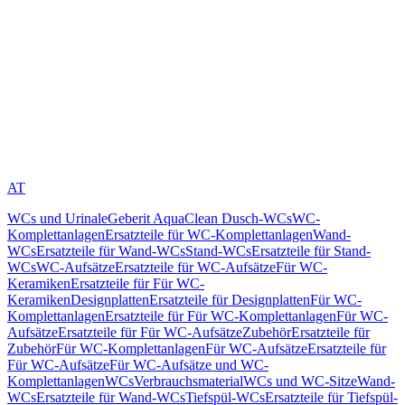
AT
WCs und Urinale
Geberit AquaClean Dusch-WCs
WC-
Komplettanlagen
Ersatzteile für WC-Komplettanlagen
Wand-
WCs
Ersatzteile für Wand-WCs
Stand-WCs
Ersatzteile für Stand-
WCs
WC-Aufsätze
Ersatzteile für WC-Aufsätze
Für WC-
Keramiken
Ersatzteile für Für WC-
Keramiken
Designplatten
Ersatzteile für Designplatten
Für WC-
Komplettanlagen
Ersatzteile für Für WC-Komplettanlagen
Für WC-
Aufsätze
Ersatzteile für Für WC-Aufsätze
Zubehör
Ersatzteile für
Zubehör
Für WC-Komplettanlagen
Für WC-Aufsätze
Ersatzteile für
Für WC-Aufsätze
Für WC-Aufsätze und WC-
Komplettanlagen
WCs
Verbrauchsmaterial
WCs und WC-Sitze
Wand-
WCs
Ersatzteile für Wand-WCs
Tiefspül-WCs
Ersatzteile für Tiefspül-