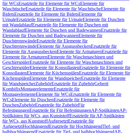
für WCs
Ersatzteile für Elemente für WCs
Elemente für
Waschtische
Ersatzteile für Elemente für Waschtische
Elemente für
Bidets
Ersatzteile für Elemente für Bidets
Elemente für
Urinale
Ersatzteile für Elemente für Urinale
Elemente für Duschen
mit Wandablauf
Ersatzteile für Elemente für Duschen mit
Wandablauf
Elemente für Duschen und Badewannen
Ersatzteile für
Elemente für Duschen und Badewannen
Elemente für
Duschtrennwände
Ersatzteile für Elemente für
Duschtrennwände
Elemente für Ausgussbecken
Ersatzteile für
Elemente für Ausgussbecken
Elemente für Armaturen
Ersatzteile für
Elemente für Armaturen
Elemente für Waschmaschinen und
Geschirrspüler
Ersatzteile für Elemente für Waschmaschinen und
Geschirrspüler
Elemente für Konsollasten
Ersatzteile für Elemente für
Konsollasten
Elemente für Küchenspülen
Ersatzteile für Elemente für
Küchenspülen
Elemente für Wandspeicher
Ersatzteile für Elemente
für Wandspeicher
Zubehör
Ersatzteile für Zubehör
Geberit
Kombifix
Montageelemente
Ersatzteile für
Montageelemente
Elemente für WCs
Ersatzteile für Elemente für
WCs
Elemente für Duschen
Ersatzteile für Elemente für
Duschen
Zubehör
Ersatzteile für Zubehör
Für
Befestigungen
Ersatzteile für Für Befestigungen
AP-Spülkästen
AP-
Spülkästen für WCs, aus Kunststoff
Ersatzteile für AP-Spülkästen
für WCs, aus Kunststoff
Aufgesetzt
Ersatzteile für
Aufgesetzt
Hochhängend
Ersatzteile für Hochhängend
Tief- und
halbhochhängend
Ersatzteile für Tief- und halbhochhängend
AP-