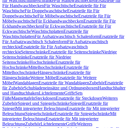
für Waschtischunterschränke
Für Handwaschbecken
Ersatzteile für
Für Handwaschbecken
Für Waschtische
Ersatzteile für Für
Waschtische
Für Doppelwaschtische
Ersatzteile für Für
Doppelwaschtische
Für Möbelwaschtische
Ersatzteile für Für
Möbelwaschtische
Für Eckhandwaschbecken
Ersatzteile für Für
Eckhandwaschbecken
Für Eckwaschtische
Ersatzteile für Für
Eckwaschtische
Waschtischplatten
Ersatzteile für
Waschtischplatten
Für Aufsatzwaschtisch Schalenform
Ersatzteile für
Für Aufsatzwaschtisch Schalenform
Für Aufsatzwaschtisch
rechteckig
Ersatzteile für Für Aufsatzwaschtisch
rechteckig
Seitenschränke
Ersatzteile für Seitenschränke
Niedrige
Seitenschränke
Ersatzteile für Niedrige
Seitenschränke
Hochschränke
Ersatzteile für
Hochschränke
Mittelhochschränke
Ersatzteile für
Mittelhochschränke
Hängeschränke
Ersatzteile für
Hängeschränke
Weitere Möbel
Ersatzteile für Weitere
Möbel
Wandablagen
Ersatzteile für Wandablagen
Zubehör
Ersatzteile
für Zubehör
Schubladeneinsätze und Ordnungsboxen
Handtuchhalter
und Handtuchhaken
Lichtelemente
Griffe
Sets
Füße
Magnettafeln
Steckdosen
Ersatzteile für Steckdosen
Weiteres
Zubehör
Spiegel und Spiegelschränke
Spiegel
Ersatzteile für
Spiegel
Mit integrierter Beleuchtung
Ersatzteile für Mit integrierter
Beleuchtung
Spiegelschränke
Ersatzteile für Spiegelschränke
Mit
integrierter Beleuchtung
Ersatzteile für Mit integrierter
Beleuchtung
Zubehör
Lichtelemente
Griffe
Weiteres