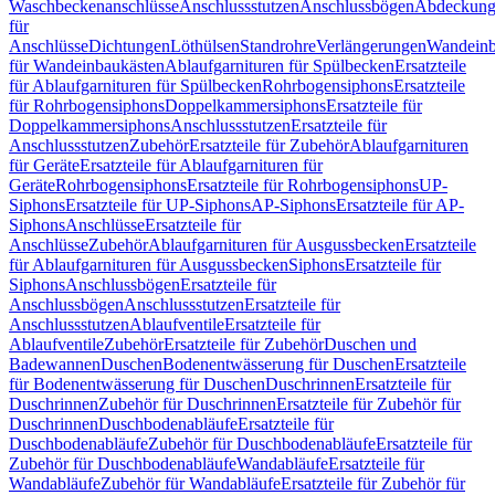
Waschbeckenanschlüsse
Anschlussstutzen
Anschlussbögen
Abdeckung
für
Anschlüsse
Dichtungen
Löthülsen
Standrohre
Verlängerungen
Wandeinb
für Wandeinbaukästen
Ablaufgarnituren für Spülbecken
Ersatzteile
für Ablaufgarnituren für Spülbecken
Rohrbogensiphons
Ersatzteile
für Rohrbogensiphons
Doppelkammersiphons
Ersatzteile für
Doppelkammersiphons
Anschlussstutzen
Ersatzteile für
Anschlussstutzen
Zubehör
Ersatzteile für Zubehör
Ablaufgarnituren
für Geräte
Ersatzteile für Ablaufgarnituren für
Geräte
Rohrbogensiphons
Ersatzteile für Rohrbogensiphons
UP-
Siphons
Ersatzteile für UP-Siphons
AP-Siphons
Ersatzteile für AP-
Siphons
Anschlüsse
Ersatzteile für
Anschlüsse
Zubehör
Ablaufgarnituren für Ausgussbecken
Ersatzteile
für Ablaufgarnituren für Ausgussbecken
Siphons
Ersatzteile für
Siphons
Anschlussbögen
Ersatzteile für
Anschlussbögen
Anschlussstutzen
Ersatzteile für
Anschlussstutzen
Ablaufventile
Ersatzteile für
Ablaufventile
Zubehör
Ersatzteile für Zubehör
Duschen und
Badewannen
Duschen
Bodenentwässerung für Duschen
Ersatzteile
für Bodenentwässerung für Duschen
Duschrinnen
Ersatzteile für
Duschrinnen
Zubehör für Duschrinnen
Ersatzteile für Zubehör für
Duschrinnen
Duschbodenabläufe
Ersatzteile für
Duschbodenabläufe
Zubehör für Duschbodenabläufe
Ersatzteile für
Zubehör für Duschbodenabläufe
Wandabläufe
Ersatzteile für
Wandabläufe
Zubehör für Wandabläufe
Ersatzteile für Zubehör für