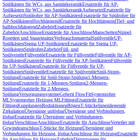
Spülkästen für WCs, aus Sanitärkeramik
Ersatzteile für AP-
Spülkästen für WCs, aus Sanitärkeramik
Aufgesetzt
Ersatzteile für
Aufgesetzt
Spülrohre für AP-Spülkästen
Ersatzteile für Spülrohre für
AP-Spülkästen
Hochhängend
Ersatzteile für Hochhängend
Tief- und
halbhochhängend
Zubehör
Ersatzteile für
Zubehör
Anschlüsse
Ersatzteile für Anschlüsse
Manschetten
Nippel,
Rosetten und Staueinsätze
Verbrauchsmaterial
Spülventile
UP-
Spülkästen
Sigma UP-Spülkästen
Ersatzteile für Sigma UP-
Spülkästen
Spülrohre
Zubehör
Füll- und
Spülventile
Füllventile
Ersatzteile für Füllventile
Füllventile für AP-
Spülkästen
Ersatzteile für Füllventile für AP-Spülkästen
Füllventile
für UP-Spülkästen
Ersatzteile für Füllventile für UP-
Spülkästen
Spülventile
Ersatzteile für Spülventile
Spül-Stopp-
Spülung
Ersatzteile für Spül-Stopp-Spülung
1-Mengen-
Spülung
Ersatzteile für 1-Mengen-Spülung
2-Mengen-
Spülung
Ersatzteile für 2-Mengen-
Spülung
Versorgungssysteme
Geberit FlowFit
Systemrohre
ML
Systemrohre Heizung ML
Fittings
Ersatzteile für
Fittings
Kupplungen
Reduktionen
Bögen
T-Stücke
Innenliegende
Zirkulation
Übergänge unlösbar
Übergänge und Verbindungen,
lösbar
Ersatzteile für Übergänge und Verbindungen,
lösbar
Verschlüsse
Anschlüsse
Ersatzteile für Anschlüsse
Verteiler mit
Gewindeanschluss
T-Stücke für Heizung
Übergänge und
Verbindungen für Heizung, lösbar
Anschlüsse für Heizung
Ersatzteile
für Anschlüsse für Heizung
Zubehör
Dämmungen für