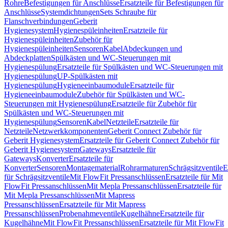
Rohre
Befestigungen für Anschlüsse
Ersatzteile für Befestigungen für
Anschlüsse
Systemdichtungen
Sets Schraube für
Flanschverbindungen
Geberit
Hygienesystem
Hygienespüleinheiten
Ersatzteile für
Hygienespüleinheiten
Zubehör für
Hygienespüleinheiten
Sensoren
Kabel
Abdeckungen und
Abdeckplatten
Spülkästen und WC-Steuerungen mit
Hygienespülung
Ersatzteile für Spülkästen und WC-Steuerungen mit
Hygienespülung
UP-Spülkästen mit
Hygienespülung
Hygieneeinbaumodule
Ersatzteile für
Hygieneeinbaumodule
Zubehör für Spülkästen und WC-
Steuerungen mit Hygienespülung
Ersatzteile für Zubehör für
Spülkästen und WC-Steuerungen mit
Hygienespülung
Sensoren
Kabel
Netzteile
Ersatzteile für
Netzteile
Netzwerkkomponenten
Geberit Connect Zubehör für
Geberit Hygienesystem
Ersatzteile für Geberit Connect Zubehör für
Geberit Hygienesystem
Gateways
Ersatzteile für
Gateways
Konverter
Ersatzteile für
Konverter
Sensoren
Montagematerial
Rohrarmaturen
Schrägsitzventile
E
für Schrägsitzventile
Mit FlowFit Pressanschlüssen
Ersatzteile für Mit
FlowFit Pressanschlüssen
Mit Mepla Pressanschlüssen
Ersatzteile für
Mit Mepla Pressanschlüssen
Mit Mapress
Pressanschlüssen
Ersatzteile für Mit Mapress
Pressanschlüssen
Probenahmeventile
Kugelhähne
Ersatzteile für
Kugelhähne
Mit FlowFit Pressanschlüssen
Ersatzteile für Mit FlowFit