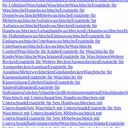
für Löthülsen
Waschplatz
Waschtische
Waschtische
Ersatzteile für
Waschtische
Doppelwaschtische
Ersatzteile für
Doppelwaschtische
Möbelwaschtische
Ersatzteile für
Möbelwaschtische
Aufsatzwaschtische
Ersatzteile für
Aufsatzwaschtische
Handwaschbecken
Ersatzteile für
Handwaschbecken
Aufsatzhandwaschbecken
Eckhandwaschbecken
H
für Halbeinbauwaschtische
Einbauwaschtische
Ersatzteile für
Einbauwaschtische
Unterbauwaschtische
Ersatzteile für
Unterbauwaschtische
Eckwaschtische
Waschtische
Comfort
Waschtische für Kinder
Ersatzteile für Waschtische für
Kinder
Waschtische
Waschrinnen
Ersatzteile für Waschrinnen
Weitere
Becken
Ersatzteile für Weitere Becken
Ausgussbecken
Ersatzteile für
Ausgussbecken
Ausgüsse
Ersatzteile für
Ausgüsse
Mehrzweckbecken
Gipsfangbecken
Waschtische für
Klassenräume
Ersatzteile für Waschtische für
Klassenräume
Zubehör
Säulen
Ersatzteile für
Säulen
Halbsäulen
Ersatzteile für
Halbsäulen
Zubehör
Ablaufdeckel
Befestigungsmaterial
Dekorblenden
W
Waschtisch mit Unterschrank
Sets Handwaschbecken mit
Unterschrank
Ersatzteile für Sets Handwaschbecken mit
Unterschrank
Sets Waschtisch mit Unterschrank
Ersatzteile für Sets
Waschtisch mit Unterschrank
Sets Möbelwaschtisch mit
Unterschrank
Ersatzteile für Sets Möbelwaschtisch mit
Unterschrank
Badezimmermöbel
Waschtischunterschränke
Ersatzteile