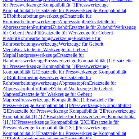
für Presswerkzeuge Kompatibilität [1]
Presswerkzeuge
Kompatibilität [2]
Ersatzteile für Presswerkzeuge Kompatibilität
[2]
Rohrbearbeitungswerkzeuge
Ersatzteile für
Rohrbearbeitungswerkzeuge
Abpressstopfen
Ersatzteile für
Abpressstopfen
Prüfmittel
Zubehör
Ersatzteile für Zubehör
Werkzeuge
für Geberit PushFit
Ersatzteile für Werkzeuge für Geberit
PushFit
Rohrbearbeitungswerkzeuge
Ersatzteile für
Rohrbearbeitungswerkzeuge
Werkzeuge für Geberit
Mepla
Ersatzteile für Werkzeuge für Geberit
Mepla
Handpresswerkzeuge
Ersatzteile für
Handpresswerkzeuge
Presswerkzeuge Kompatibilität [1]
Ersatzteile
für Presswerkzeuge Kompatibilität [1]
Presswerkzeuge
Kompatibilität [2]
Ersatzteile für Presswerkzeuge Kompatibilität
[2]
Rohrbearbeitungswerkzeuge
Ersatzteile für
Rohrbearbeitungswerkzeuge
Abpressstopfen
Ersatzteile für
Abpressstopfen
Prüfmittel
Zubehör
Werkzeuge für Geberit
Mapress
Ersatzteile für Werkzeuge für Geberit
Mapress
Presswerkzeuge Kompatibilität [1]
Ersatzteile für
Presswerkzeuge Kompatibilität [1]
Presswerkzeuge Kompatibilität
[2]
Ersatzteile für Presswerkzeuge Kompatibilität [2]
Presswerkzeuge
Kompatibilität [1] / [2]
Ersatzteile für Presswerkzeuge Kompatibilität
[1] / [2]
Presswerkzeuge Kompatibilität [2XL]
Ersatzteile für
Presswerkzeuge Kompatibilität [2XL]
Presswerkzeuge
Kompatibilität [4]
Ersatzteile für Presswerkzeuge Kompatibilität
[4]
Rohrbearbeitungswerkzeuge
Ersatzteile für