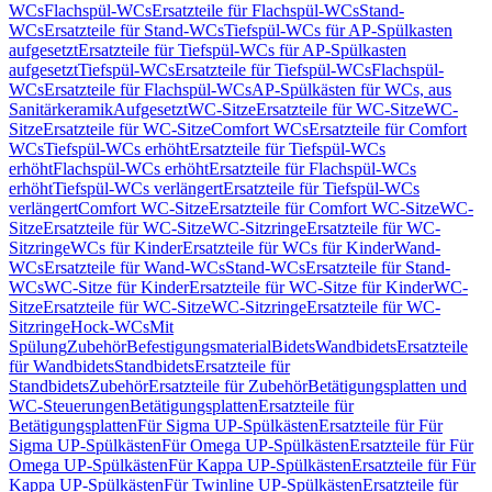
WCs
Flachspül-WCs
Ersatzteile für Flachspül-WCs
Stand-
WCs
Ersatzteile für Stand-WCs
Tiefspül-WCs für AP-Spülkasten
aufgesetzt
Ersatzteile für Tiefspül-WCs für AP-Spülkasten
aufgesetzt
Tiefspül-WCs
Ersatzteile für Tiefspül-WCs
Flachspül-
WCs
Ersatzteile für Flachspül-WCs
AP-Spülkästen für WCs, aus
Sanitärkeramik
Aufgesetzt
WC-Sitze
Ersatzteile für WC-Sitze
WC-
Sitze
Ersatzteile für WC-Sitze
Comfort WCs
Ersatzteile für Comfort
WCs
Tiefspül-WCs erhöht
Ersatzteile für Tiefspül-WCs
erhöht
Flachspül-WCs erhöht
Ersatzteile für Flachspül-WCs
erhöht
Tiefspül-WCs verlängert
Ersatzteile für Tiefspül-WCs
verlängert
Comfort WC-Sitze
Ersatzteile für Comfort WC-Sitze
WC-
Sitze
Ersatzteile für WC-Sitze
WC-Sitzringe
Ersatzteile für WC-
Sitzringe
WCs für Kinder
Ersatzteile für WCs für Kinder
Wand-
WCs
Ersatzteile für Wand-WCs
Stand-WCs
Ersatzteile für Stand-
WCs
WC-Sitze für Kinder
Ersatzteile für WC-Sitze für Kinder
WC-
Sitze
Ersatzteile für WC-Sitze
WC-Sitzringe
Ersatzteile für WC-
Sitzringe
Hock-WCs
Mit
Spülung
Zubehör
Befestigungsmaterial
Bidets
Wandbidets
Ersatzteile
für Wandbidets
Standbidets
Ersatzteile für
Standbidets
Zubehör
Ersatzteile für Zubehör
Betätigungsplatten und
WC-Steuerungen
Betätigungsplatten
Ersatzteile für
Betätigungsplatten
Für Sigma UP-Spülkästen
Ersatzteile für Für
Sigma UP-Spülkästen
Für Omega UP-Spülkästen
Ersatzteile für Für
Omega UP-Spülkästen
Für Kappa UP-Spülkästen
Ersatzteile für Für
Kappa UP-Spülkästen
Für Twinline UP-Spülkästen
Ersatzteile für