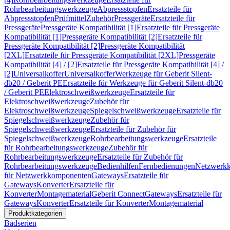
Rohrbearbeitungswerkzeuge
Abpressstopfen
Ersatzteile für
Abpressstopfen
Prüfmittel
Zubehör
Pressgeräte
Ersatzteile für
Pressgeräte
Pressgeräte Kompatibilität [1]
Ersatzteile für Pressgeräte
Kompatibilität [1]
Pressgeräte Kompatibilität [2]
Ersatzteile für
Pressgeräte Kompatibilität [2]
Pressgeräte Kompatibilität
[2XL]
Ersatzteile für Pressgeräte Kompatibilität [2XL]
Pressgeräte
Kompatibilität [4] / [2]
Ersatzteile für Pressgeräte Kompatibilität [4] /
[2]
Universalkoffer
Universalkoffer
Werkzeuge für Geberit Silent-
db20 / Geberit PE
Ersatzteile für Werkzeuge für Geberit Silent-db20
/ Geberit PE
Elektroschweißwerkzeuge
Ersatzteile für
Elektroschweißwerkzeuge
Zubehör für
Elektroschweißwerkzeuge
Spiegelschweißwerkzeuge
Ersatzteile für
Spiegelschweißwerkzeuge
Zubehör für
Spiegelschweißwerkzeuge
Ersatzteile für Zubehör für
Spiegelschweißwerkzeuge
Rohrbearbeitungswerkzeuge
Ersatzteile
für Rohrbearbeitungswerkzeuge
Zubehör für
Rohrbearbeitungswerkzeuge
Ersatzteile für Zubehör für
Rohrbearbeitungswerkzeuge
Bedienhilfen
Fernbedienungen
Netzwerk
für Netzwerkkomponenten
Gateways
Ersatzteile für
Gateways
Konverter
Ersatzteile für
Konverter
Montagematerial
Geberit Connect
Gateways
Ersatzteile für
Gateways
Konverter
Ersatzteile für Konverter
Montagematerial
Produktkategorien
Badserien