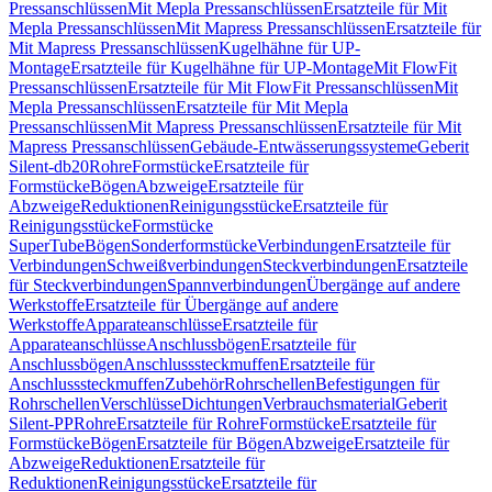
Pressanschlüssen
Mit Mepla Pressanschlüssen
Ersatzteile für Mit
Mepla Pressanschlüssen
Mit Mapress Pressanschlüssen
Ersatzteile für
Mit Mapress Pressanschlüssen
Kugelhähne für UP-
Montage
Ersatzteile für Kugelhähne für UP-Montage
Mit FlowFit
Pressanschlüssen
Ersatzteile für Mit FlowFit Pressanschlüssen
Mit
Mepla Pressanschlüssen
Ersatzteile für Mit Mepla
Pressanschlüssen
Mit Mapress Pressanschlüssen
Ersatzteile für Mit
Mapress Pressanschlüssen
Gebäude-Entwässerungssysteme
Geberit
Silent-db20
Rohre
Formstücke
Ersatzteile für
Formstücke
Bögen
Abzweige
Ersatzteile für
Abzweige
Reduktionen
Reinigungsstücke
Ersatzteile für
Reinigungsstücke
Formstücke
SuperTube
Bögen
Sonderformstücke
Verbindungen
Ersatzteile für
Verbindungen
Schweißverbindungen
Steckverbindungen
Ersatzteile
für Steckverbindungen
Spannverbindungen
Übergänge auf andere
Werkstoffe
Ersatzteile für Übergänge auf andere
Werkstoffe
Apparateanschlüsse
Ersatzteile für
Apparateanschlüsse
Anschlussbögen
Ersatzteile für
Anschlussbögen
Anschlusssteckmuffen
Ersatzteile für
Anschlusssteckmuffen
Zubehör
Rohrschellen
Befestigungen für
Rohrschellen
Verschlüsse
Dichtungen
Verbrauchsmaterial
Geberit
Silent-PP
Rohre
Ersatzteile für Rohre
Formstücke
Ersatzteile für
Formstücke
Bögen
Ersatzteile für Bögen
Abzweige
Ersatzteile für
Abzweige
Reduktionen
Ersatzteile für
Reduktionen
Reinigungsstücke
Ersatzteile für