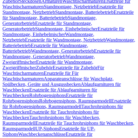
Zubehör
Steckdosen
Armaturen
Waschtischarmaturen
Ersatzteile für
Waschtischarmaturen
Standmontage, Netzbetrieb
Ersatzteile für
Standmontage, Netzbetrieb
Standmontage, Batteriebetrieb
Ersatzteile
für Standmontage, Batteriebetrieb
Standmontage,
Generatorbetrieb
Ersatzteile für Standmontage,
Generatorbetrieb
Standmontage, Einhebelmischer
Ersatzteile für
Standmontage, Einhebelmischer
Wandmontage,
Netzbetrieb
Ersatzteile für Wandmontage, Netzbetrieb
Wandmontage,
Batteriebetrieb
Ersatzteile für Wandmontage,
Batteriebetrieb
Wandmontage, Generatorbetrieb
Ersatzteile für
Wandmontage, Generatorbetrieb
Wandmontage,
Zweigriffmischer
Ersatzteile für Wandmontage,
Zweigriffmischer
Zubehör
Ersatzteile für Zubehör
Für
Waschtischarmaturen
Ersatzteile für Für
Waschtischarmaturen
Apparateanschlüsse für Waschplatz,
Spülbecken, Geräte und Ausgussbecken
Ablaufgarnituren für
Waschbecken
Ersatzteile für Ablaufgarnituren für
Waschbecken
Rohrbogensiphons
Ersatzteile für
Rohrbogensiphons
Rohrbogensiphons, Raumsparmodell
Ersatzteile
für Rohrbogensiphons, Raumsparmodell
Tauchrohrsiphons für
Waschbecken
Ersatzteile für Tauchrohrsiphons für
Waschbecken
Tauchrohrsiphons für Waschbecken,
Raumsparmodell
Ersatzteile für Tauchrohrsiphons für Waschbecken,
Raumsparmodell
UP-Siphons
Ersatzteile für UP-
Siphons
Waschbeckenanschlüsse
Ersatzteile für