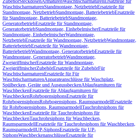
Zubehör
Steckdosen
Armaturen
Waschtischarmaturen
Ersatzteile für
Waschtischarmaturen
Standmontage, Netzbetrieb
Ersatzteile für
Standmontage, Netzbetrieb
Standmontage, Batteriebetrieb
Ersatzteile
für Standmontage, Batteriebetrieb
Standmontage,
Generatorbetrieb
Ersatzteile für Standmontage,
Generatorbetrieb
Standmontage, Einhebelmischer
Ersatzteile für
Standmontage, Einhebelmischer
Wandmontage,
Netzbetrieb
Ersatzteile für Wandmontage, Netzbetrieb
Wandmontage,
Batteriebetrieb
Ersatzteile für Wandmontage,
Batteriebetrieb
Wandmontage, Generatorbetrieb
Ersatzteile für
Wandmontage, Generatorbetrieb
Wandmontage,
Zweigriffmischer
Ersatzteile für Wandmontage,
Zweigriffmischer
Zubehör
Ersatzteile für Zubehör
Für
Waschtischarmaturen
Ersatzteile für Für
Waschtischarmaturen
Apparateanschlüsse für Waschplatz,
Spülbecken, Geräte und Ausgussbecken
Ablaufgarnituren für
Waschbecken
Ersatzteile für Ablaufgarnituren für
Waschbecken
Rohrbogensiphons
Ersatzteile für
Rohrbogensiphons
Rohrbogensiphons, Raumsparmodell
Ersatzteile
für Rohrbogensiphons, Raumsparmodell
Tauchrohrsiphons für
Waschbecken
Ersatzteile für Tauchrohrsiphons für
Waschbecken
Tauchrohrsiphons für Waschbecken,
Raumsparmodell
Ersatzteile für Tauchrohrsiphons für Waschbecken,
Raumsparmodell
UP-Siphons
Ersatzteile für UP-
Siphons
Waschbeckenanschlüsse
Ersatzteile für