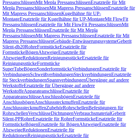
Pressanschlüssen
Mit Mepla Pressanschlüssen
Ersatzteile für Mit
Mepla Pressanschlüssen
Mit Mapress Pressanschlüssen
Ersatzteile für
Mit Mapress Pressanschlüssen
Kugelhähne für UP-
Montage
Ersatzteile für Kugelhähne für UP-Montage
Mit FlowFit
Pressanschlüssen
Ersatzteile für Mit FlowFit Pressanschlüssen
Mit
Mepla Pressanschlüssen
Ersatzteile für Mit Mepla
Pressanschlüssen
Mit Mapress Pressanschlüssen
Ersatzteile für Mit
Mapress Pressanschlüssen
Gebäude-Entwässerungssysteme
Geberit
Silent-db20
Rohre
Formstücke
Ersatzteile für
Formstücke
Bögen
Abzweige
Ersatzteile für
Abzweige
Reduktionen
Reinigungsstücke
Ersatzteile für
Reinigungsstücke
Formstücke
SuperTube
Bögen
Sonderformstücke
Verbindungen
Ersatzteile für
Verbindungen
Schweißverbindungen
Steckverbindungen
Ersatzteile
für Steckverbindungen
Spannverbindungen
Übergänge auf andere
Werkstoffe
Ersatzteile für Übergänge auf andere
Werkstoffe
Apparateanschlüsse
Ersatzteile für
Apparateanschlüsse
Anschlussbögen
Ersatzteile für
Anschlussbögen
Anschlusssteckmuffen
Ersatzteile für
Anschlusssteckmuffen
Zubehör
Rohrschellen
Befestigungen für
Rohrschellen
Verschlüsse
Dichtungen
Verbrauchsmaterial
Geberit
Silent-PP
Rohre
Ersatzteile für Rohre
Formstücke
Ersatzteile für
Formstücke
Bögen
Ersatzteile für Bögen
Abzweige
Ersatzteile für
Abzweige
Reduktionen
Ersatzteile für
Reduktionen
Reinigungsstücke
Ersatzteile für