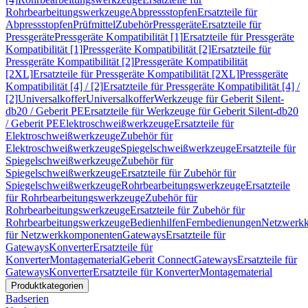
Rohrbearbeitungswerkzeuge
Abpressstopfen
Ersatzteile für
Abpressstopfen
Prüfmittel
Zubehör
Pressgeräte
Ersatzteile für
Pressgeräte
Pressgeräte Kompatibilität [1]
Ersatzteile für Pressgeräte
Kompatibilität [1]
Pressgeräte Kompatibilität [2]
Ersatzteile für
Pressgeräte Kompatibilität [2]
Pressgeräte Kompatibilität
[2XL]
Ersatzteile für Pressgeräte Kompatibilität [2XL]
Pressgeräte
Kompatibilität [4] / [2]
Ersatzteile für Pressgeräte Kompatibilität [4] /
[2]
Universalkoffer
Universalkoffer
Werkzeuge für Geberit Silent-
db20 / Geberit PE
Ersatzteile für Werkzeuge für Geberit Silent-db20
/ Geberit PE
Elektroschweißwerkzeuge
Ersatzteile für
Elektroschweißwerkzeuge
Zubehör für
Elektroschweißwerkzeuge
Spiegelschweißwerkzeuge
Ersatzteile für
Spiegelschweißwerkzeuge
Zubehör für
Spiegelschweißwerkzeuge
Ersatzteile für Zubehör für
Spiegelschweißwerkzeuge
Rohrbearbeitungswerkzeuge
Ersatzteile
für Rohrbearbeitungswerkzeuge
Zubehör für
Rohrbearbeitungswerkzeuge
Ersatzteile für Zubehör für
Rohrbearbeitungswerkzeuge
Bedienhilfen
Fernbedienungen
Netzwerk
für Netzwerkkomponenten
Gateways
Ersatzteile für
Gateways
Konverter
Ersatzteile für
Konverter
Montagematerial
Geberit Connect
Gateways
Ersatzteile für
Gateways
Konverter
Ersatzteile für Konverter
Montagematerial
Produktkategorien
Badserien