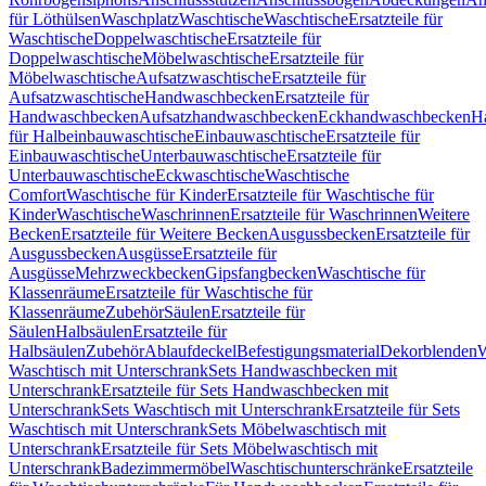
für Löthülsen
Waschplatz
Waschtische
Waschtische
Ersatzteile für
Waschtische
Doppelwaschtische
Ersatzteile für
Doppelwaschtische
Möbelwaschtische
Ersatzteile für
Möbelwaschtische
Aufsatzwaschtische
Ersatzteile für
Aufsatzwaschtische
Handwaschbecken
Ersatzteile für
Handwaschbecken
Aufsatzhandwaschbecken
Eckhandwaschbecken
H
für Halbeinbauwaschtische
Einbauwaschtische
Ersatzteile für
Einbauwaschtische
Unterbauwaschtische
Ersatzteile für
Unterbauwaschtische
Eckwaschtische
Waschtische
Comfort
Waschtische für Kinder
Ersatzteile für Waschtische für
Kinder
Waschtische
Waschrinnen
Ersatzteile für Waschrinnen
Weitere
Becken
Ersatzteile für Weitere Becken
Ausgussbecken
Ersatzteile für
Ausgussbecken
Ausgüsse
Ersatzteile für
Ausgüsse
Mehrzweckbecken
Gipsfangbecken
Waschtische für
Klassenräume
Ersatzteile für Waschtische für
Klassenräume
Zubehör
Säulen
Ersatzteile für
Säulen
Halbsäulen
Ersatzteile für
Halbsäulen
Zubehör
Ablaufdeckel
Befestigungsmaterial
Dekorblenden
W
Waschtisch mit Unterschrank
Sets Handwaschbecken mit
Unterschrank
Ersatzteile für Sets Handwaschbecken mit
Unterschrank
Sets Waschtisch mit Unterschrank
Ersatzteile für Sets
Waschtisch mit Unterschrank
Sets Möbelwaschtisch mit
Unterschrank
Ersatzteile für Sets Möbelwaschtisch mit
Unterschrank
Badezimmermöbel
Waschtischunterschränke
Ersatzteile