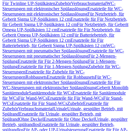
Für Twinline UP-Spülkästen
Zubehör
Verbrauchsmaterial
WC-
Steuerungen mit elektronischer Spülauslösung
Ersatzteile für WC-
Steuerungen mit elektronischer Spülauslösung
Für Netzbetrieb, für
Geberit Sigma UP-Spülkästen 12 cm
Ersatzteile für Für Netzbetrieb,
für Geberit Sigma UP-Spülkästen 12 cm
Für Netzbetrieb, für Geberit
Omega UP-Spülkästen 12 cm
Ersatzteile für Für Netzbetrieb, für
Geberit Omega UP-Spülkästen 12 cm
Für Batteriebetrieb, für
Geberit Sigma UP-Spülkästen 12 cm
Ersatzteile für Für
Batteriebetrieb, für Geberit Sigma UP-Spülkästen 12 cm
WC-
Steuerungen mit pneumatischer Spülauslösung
Ersatzteile für WC-
Steuerungen mit pneumatischer Spülauslösung
Für 2-Mengen-
Spülung
Ersatzteile für Für 2-Mengen-Spülung
Für 1-Mengen-
Spülung
Ersatzteile für Für 1-Mengen-Spülung
Zubehör für WC-
Steuerungen
Ersatzteile für Zubehör für WC-
Steuerungen
Rohbausets
Ersatzteile für Rohbausets
Für WC-
Steuerungen mit elektronischer Spülauslösung
Ersatzteile für Für
WC-Steuerungen mit elektronischer Spülauslösung
Geberit Monolith
Sanitärmodule
Sanitärmodule für WCs
Ersatzteile für Sanitärmodule
für WCs
Für Wand-WCs
Ersatzteile für Für Wand-WCs
Für Stand-
WCs
Ersatzteile für Für Stand-WCs
Zubehör
Ersatzteile für
Zubehör
Verbrauchsmaterial
Urinale
Urinale, gespülter Betrieb, mit
Spülrand
Ersatzteile für Urinale, gespülter Betrieb, mit
Spülrand
Ohne Deckel
Ersatzteile für Ohne Deckel
Urinale, gespülter
Betrieb, spülrandlos
Ersatzteile für Urinale, gespülter Betrieb,
spülrandlos
Für AP- oder UP-Urinalsteuerung
Ersatzteile für Für AP-