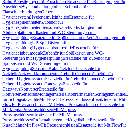
Rohre
Befestigungen für Anschlüsse
Ersatzteile für Befestigungen für
Anschlüsse
Systemdichtungen
Sets Schraube für
Flanschverbindungen
Geberit
Hygienesystem
Hygienespüleinheiten
Ersatzteile für
Hygienespüleinheiten
Zubehör für
Hygienespüleinheiten
Sensoren
Kabel
Abdeckungen und
Abdeckplatten
Spülkästen und WC-Steuerungen mit
Hygienespülung
Ersatzteile für Spülkästen und WC-Steuerungen mit
Hygienespülung
UP-Spülkästen mit
Hygienespülung
Hygieneeinbaumodule
Ersatzteile für
Hygieneeinbaumodule
Zubehör für Spülkästen und WC-
Steuerungen mit Hygienespülung
Ersatzteile für Zubehör für
Spülkästen und WC-Steuerungen mit
Hygienespülung
Sensoren
Kabel
Netzteile
Ersatzteile für
Netzteile
Netzwerkkomponenten
Geberit Connect Zubehör für
Geberit Hygienesystem
Ersatzteile für Geberit Connect Zubehör für
Geberit Hygienesystem
Gateways
Ersatzteile für
Gateways
Konverter
Ersatzteile für
Konverter
Sensoren
Montagematerial
Rohrarmaturen
Schrägsitzventile
E
für Schrägsitzventile
Mit FlowFit Pressanschlüssen
Ersatzteile für Mit
FlowFit Pressanschlüssen
Mit Mepla Pressanschlüssen
Ersatzteile für
Mit Mepla Pressanschlüssen
Mit Mapress
Pressanschlüssen
Ersatzteile für Mit Mapress
Pressanschlüssen
Probenahmeventile
Kugelhähne
Ersatzteile für
Kugelhähne
Mit FlowFit Pressanschlüssen
Ersatzteile für Mit FlowFit