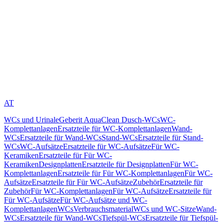
AT
WCs und Urinale
Geberit AquaClean Dusch-WCs
WC-
Komplettanlagen
Ersatzteile für WC-Komplettanlagen
Wand-
WCs
Ersatzteile für Wand-WCs
Stand-WCs
Ersatzteile für Stand-
WCs
WC-Aufsätze
Ersatzteile für WC-Aufsätze
Für WC-
Keramiken
Ersatzteile für Für WC-
Keramiken
Designplatten
Ersatzteile für Designplatten
Für WC-
Komplettanlagen
Ersatzteile für Für WC-Komplettanlagen
Für WC-
Aufsätze
Ersatzteile für Für WC-Aufsätze
Zubehör
Ersatzteile für
Zubehör
Für WC-Komplettanlagen
Für WC-Aufsätze
Ersatzteile für
Für WC-Aufsätze
Für WC-Aufsätze und WC-
Komplettanlagen
WCs
Verbrauchsmaterial
WCs und WC-Sitze
Wand-
WCs
Ersatzteile für Wand-WCs
Tiefspül-WCs
Ersatzteile für Tiefspül-