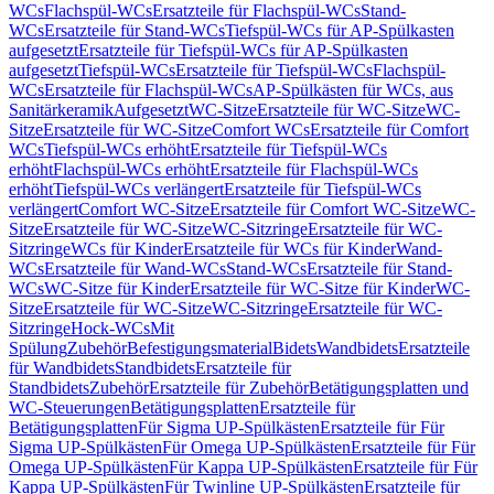
WCs
Flachspül-WCs
Ersatzteile für Flachspül-WCs
Stand-
WCs
Ersatzteile für Stand-WCs
Tiefspül-WCs für AP-Spülkasten
aufgesetzt
Ersatzteile für Tiefspül-WCs für AP-Spülkasten
aufgesetzt
Tiefspül-WCs
Ersatzteile für Tiefspül-WCs
Flachspül-
WCs
Ersatzteile für Flachspül-WCs
AP-Spülkästen für WCs, aus
Sanitärkeramik
Aufgesetzt
WC-Sitze
Ersatzteile für WC-Sitze
WC-
Sitze
Ersatzteile für WC-Sitze
Comfort WCs
Ersatzteile für Comfort
WCs
Tiefspül-WCs erhöht
Ersatzteile für Tiefspül-WCs
erhöht
Flachspül-WCs erhöht
Ersatzteile für Flachspül-WCs
erhöht
Tiefspül-WCs verlängert
Ersatzteile für Tiefspül-WCs
verlängert
Comfort WC-Sitze
Ersatzteile für Comfort WC-Sitze
WC-
Sitze
Ersatzteile für WC-Sitze
WC-Sitzringe
Ersatzteile für WC-
Sitzringe
WCs für Kinder
Ersatzteile für WCs für Kinder
Wand-
WCs
Ersatzteile für Wand-WCs
Stand-WCs
Ersatzteile für Stand-
WCs
WC-Sitze für Kinder
Ersatzteile für WC-Sitze für Kinder
WC-
Sitze
Ersatzteile für WC-Sitze
WC-Sitzringe
Ersatzteile für WC-
Sitzringe
Hock-WCs
Mit
Spülung
Zubehör
Befestigungsmaterial
Bidets
Wandbidets
Ersatzteile
für Wandbidets
Standbidets
Ersatzteile für
Standbidets
Zubehör
Ersatzteile für Zubehör
Betätigungsplatten und
WC-Steuerungen
Betätigungsplatten
Ersatzteile für
Betätigungsplatten
Für Sigma UP-Spülkästen
Ersatzteile für Für
Sigma UP-Spülkästen
Für Omega UP-Spülkästen
Ersatzteile für Für
Omega UP-Spülkästen
Für Kappa UP-Spülkästen
Ersatzteile für Für
Kappa UP-Spülkästen
Für Twinline UP-Spülkästen
Ersatzteile für