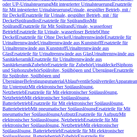
oder UP-Urinalsteuerung
Mit integrierter Urinalsteuerung
Ersatzteile
für Mit integrierter Urinalsteuerung
Urinale, gespülter Betrieb, mit /
für Deckel
Ersatzteile für Urinale, gespülter Betrieb, mit / für
Deckel
Spülrandlos
Ersatzteile für Spülrandlos
Mit
Spülrand
Ersatzteile für Mit Spülrand
Urinale, wasserloser
Betrieb
Ersatzteile für Urinale, wasserloser Betrieb
Ohne
Deckel
Ersatzteile für Ohne Deckel
Urinaltrennwände
Ersatzteile für
Urinaltrennwände
Urinaltrennwände aus Kunststoff
Ersatzteile für
Urinaltrennwände aus Kunststoff
Urinaltrennwände aus
Glas
Ersatzteile für Urinaltrennwände aus Glas
Urinaltrennwände aus
Sanitärkeramik
Ersatzteile für Urinaltrennwände aus
Sanitärkeramik
Zubehör
Ersatzteile für Zubehör
Urinaldeckel
Siphons
und Siphonzubehör
Spülrohre, Spülbögen und Übergänge
Ersatzteile
für Spülrohre, Spülbögen und
Übergänge
Befestigungsmaterial
Ablaufventile
Spülverteiler
Apparatean
für Unterputz
Mit elektronischer Spülauslösung,
Netzbetrieb
Ersatzteile für Mit elektronischer Spülauslösung,
Netzbetrieb
Mit elektronischer Spülauslösung,
Batteriebetrieb
Ersatzteile für Mit elektronischer Spülauslösung,
Batteriebetrieb
Mit pneumatischer Spülauslösung
Ersatzteile für Mit
pneumatischer Spülauslösung
Aufputz
Ersatzteile für Aufputz
Mit
elektronischer Spülauslösung, Netzbetrieb
Ersatzteile für Mit
elektronischer Spülauslösung, Netzbetrieb
Mit elektronischer
Spülauslösung, Batteriebetrieb
Ersatzteile für Mit elektronischer
Spülauslösung, Batteriebetrieb
Zubehör
Ersatzteile für