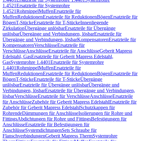
1.4521
Ersatzteile für Systemrohre
1.4521
Rohrnippel
Muffen
Ersatzteile für
Muffen
Reduktionen
Ersatzteile für Reduktionen
Bögen
Ersatzteile für
Bögen
T-Stücke
Ersatzteile für T-Stücke
Innenliegende
Zirkulation
Übergänge unlösbar
Ersatzteile für Übergänge
unlösbar
Übergänge und Verbindungen, lösbar
Ersatzteile für
Übergänge und Verbindungen, lösbar
Kompensatoren
Ersatzteile für
Kompensatoren
Verschlüsse
Ersatzteile für
Verschlüsse
Anschlüsse
Ersatzteile für Anschlüsse
Geberit Mapress
Edelstahl, Gas
Ersatzteile für Geberit Mapress Edelstahl,
Gas
Systemrohre 1.4401
Ersatzteile für Systemrohre
1.4401
Rohrnippel
Muffen
Ersatzteile für
Muffen
Reduktionen
Ersatzteile für Reduktionen
Bögen
Ersatzteile für
Bögen
T-Stücke
Ersatzteile für T-Stücke
Übergänge
unlösbar
Ersatzteile für Übergänge unlösbar
Übergänge und
Verbindungen, lösbar
Ersatzteile für Übergänge und Verbindungen,
lösbar
Verschlüsse
Ersatzteile für Verschlüsse
Anschlüsse
Ersatzteile
für Anschlüsse
Zubehör für Geberit Mapress Edelstahl
Ersatzteile für
Zubehör für Geberit Mapress Edelstahl
Schutzkappen für
Rohrende
Dämmungen für Anschlüsse
Isolierungen für Rohre und
Fittings
Abdichtungen für Rohre und Fittings
Befestigungen für
Anschlüsse
Ersatzteile für Befestigungen für
Anschlüsse
Systemdichtungen
Sets Schraube für
Flanschverbindungen
Geberit Mapress Therm
Systemrohre