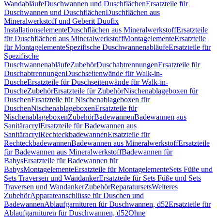
Wandabläufe
Duschwannen und Duschflächen
Ersatzteile für
Duschwannen und Duschflächen
Duschflächen aus
Mineralwerkstoff und Geberit Duofix
Installationselemente
Duschflächen aus Mineralwerkstoff
Ersatzteile
für Duschflächen aus Mineralwerkstoff
Montagelemente
Ersatzteile
für Montagelemente
Spezifische Duschwannenabläufe
Ersatzteile für
Spezifische
Duschwannenabläufe
Zubehör
Duschabtrennungen
Ersatzteile für
Duschabtrennungen
Duschseitenwände für Walk-in-
Dusche
Ersatzteile für Duschseitenwände für Walk-in-
Dusche
Zubehör
Ersatzteile für Zubehör
Nischenablageboxen für
Duschen
Ersatzteile für Nischenablageboxen für
Duschen
Nischenablageboxen
Ersatzteile für
Nischenablageboxen
Zubehör
Badewannen
Badewannen aus
Sanitäracryl
Ersatzteile für Badewannen aus
Sanitäracryl
Rechteckbadewannen
Ersatzteile für
Rechteckbadewannen
Badewannen aus Mineralwerkstoff
Ersatzteile
für Badewannen aus Mineralwerkstoff
Badewannen für
Babys
Ersatzteile für Badewannen für
Babys
Montagelemente
Ersatzteile für Montagelemente
Sets Füße und
Sets Traversen und Wandanker
Ersatzteile für Sets Füße und Sets
Traversen und Wandanker
Zubehör
Reparatursets
Weiteres
Zubehör
Apparateanschlüsse für Duschen und
Badewannen
Ablaufgarnituren für Duschwannen, d52
Ersatzteile für
Ablaufgarnituren für Duschwannen, d52
Ohne