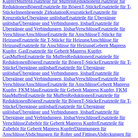
Kupfer
Muffen
Ersatzteile für Muffen
Reduktionen
Ersatzteile für
Reduktionen
Bögen
Ersatzteile für Bögen
T-Stücke
Ersatzteile für T-
Stücke
Innenliegende Zirkulation
Kreuzstücke
Ersatzteile für
Kreuzstücke
Übergänge unlösbar
Ersatzteile für Übergänge
unlösbar
Übergänge und Verbindungen, lösbar
Ersatzteile für
Übergänge und Verbindungen, lösbar
Verschlüsse
Ersatzteile für
Verschlüsse
Anschlüsse
Ersatzteile für Anschlüsse
T-Stücke für
Heizung
Ersatzteile für T-Stücke für Heizung
Anschlüsse für
Heizung
Ersatzteile für Anschlüsse für Heizung
Geberit Mapress
Kupfer, Gas
Ersatzteile für Geberit Mapress Kupfer,
Gas
Muffen
Ersatzteile für Muffen
Reduktionen
Ersatzteile für
Reduktionen
Bögen
Ersatzteile für Bögen
T-Stücke
Ersatzteile für T-
Stücke
Übergänge unlösbar
Ersatzteile für Übergänge
unlösbar
Übergänge und Verbindungen, lösbar
Ersatzteile für
Übergänge und Verbindungen, lösbar
Verschlüsse
Ersatzteile für
Verschlüsse
Anschlüsse
Ersatzteile für Anschlüsse
Geberit Mapress
Kupfer, FKM blau
Ersatzteile für Geberit Mapress Kupfer, FKM
blau
Muffen
Ersatzteile für Muffen
Reduktionen
Ersatzteile für
Reduktionen
Bögen
Ersatzteile für Bögen
T-Stücke
Ersatzteile für T-
Stücke
Übergänge unlösbar
Ersatzteile für Übergänge
unlösbar
Übergänge und Verbindungen, lösbar
Ersatzteile für
Übergänge und Verbindungen, lösbar
Verschlüsse
Ersatzteile für
Verschlüsse
Zubehör für Geberit Mapress Kupfer
Ersatzteile für
Zubehör für Geberit Mapress Kupfer
Dämmungen für
Anschlüsse
Abdichtungen für Rohre und Fittings
Abdeckungen für