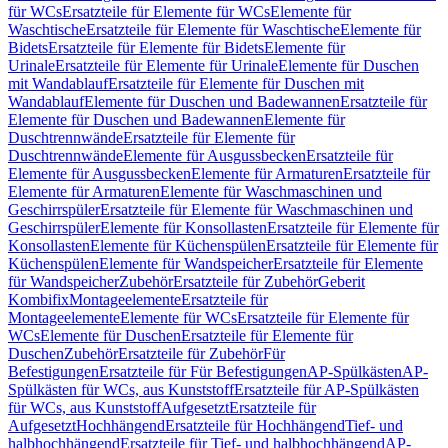
für WCs
Ersatzteile für Elemente für WCs
Elemente für
Waschtische
Ersatzteile für Elemente für Waschtische
Elemente für
Bidets
Ersatzteile für Elemente für Bidets
Elemente für
Urinale
Ersatzteile für Elemente für Urinale
Elemente für Duschen
mit Wandablauf
Ersatzteile für Elemente für Duschen mit
Wandablauf
Elemente für Duschen und Badewannen
Ersatzteile für
Elemente für Duschen und Badewannen
Elemente für
Duschtrennwände
Ersatzteile für Elemente für
Duschtrennwände
Elemente für Ausgussbecken
Ersatzteile für
Elemente für Ausgussbecken
Elemente für Armaturen
Ersatzteile für
Elemente für Armaturen
Elemente für Waschmaschinen und
Geschirrspüler
Ersatzteile für Elemente für Waschmaschinen und
Geschirrspüler
Elemente für Konsollasten
Ersatzteile für Elemente für
Konsollasten
Elemente für Küchenspülen
Ersatzteile für Elemente für
Küchenspülen
Elemente für Wandspeicher
Ersatzteile für Elemente
für Wandspeicher
Zubehör
Ersatzteile für Zubehör
Geberit
Kombifix
Montageelemente
Ersatzteile für
Montageelemente
Elemente für WCs
Ersatzteile für Elemente für
WCs
Elemente für Duschen
Ersatzteile für Elemente für
Duschen
Zubehör
Ersatzteile für Zubehör
Für
Befestigungen
Ersatzteile für Für Befestigungen
AP-Spülkästen
AP-
Spülkästen für WCs, aus Kunststoff
Ersatzteile für AP-Spülkästen
für WCs, aus Kunststoff
Aufgesetzt
Ersatzteile für
Aufgesetzt
Hochhängend
Ersatzteile für Hochhängend
Tief- und
halbhochhängend
Ersatzteile für Tief- und halbhochhängend
AP-