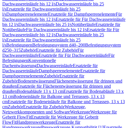
Dachwassereinläufe bis 12 l/s
Dachwassereinläufe bis 25
l/s
Ersatzteile für Dachwassereinläufe bis 25
l/s
Dampfsperrenelemente
Ersatzteile für Dampfsperrenelemente
Für
Dachwassereinläufe bis 12 l/s
Ersatzteile für Für Dachwassereinläufe
bis 12 l/s
Dachwassereinläufe bis 25 l/s
Notüberläufe
Ersatzteile für
Notüberläufe
Für Dachwassereinläufe bis 12 l/s
Ersatzteile für Für
Dachwassereinläufe bis 12 l/s
Dachwassereinläufe bis 25
l/s
Ersatzteile für Dachwassereinläufe bis 25
l/s
Befestigungen
Befestigungssystem d40–200
Befestigungssystem
d250–315
Zubehör
Ersatzteile für Zubehör
Für
Dachwassereinläufe
Ersatzteile für Für Dachwassereinläufe
Für
Befestigungen
Konventionelle
Dachentwässerung
Dachwassereinläufe
Ersatzteile für
Dachwassereinläufe
Dampfsperrenelemente
Ersatzteile für
Dampfsperrenelemente
Zubehör
Ersatzteile für
Zubehör
Bodenentwässerung
Flächenentwässerung für drinnen und
draußen
Ersatzteile für Flächenentwässerung für drinnen und
draußen
Bodenabläufe 13 x 13 cm
Ersatzteile für Bodenabläufe 13 x
13 cm
Bodeneinläufe für Balkone und Terrassen, 13 x 13
cm
Ersatzteile für Bodeneinläufe für Balkone und Terrassen, 13 x 13
cm
Zubehör
Ersatzteile für Zubehör
Werkzeuge,
Netzwerkkomponenten und Software
Werkzeuge
Werkzeuge für
Geberit FlowFit
Ersatzteile für Werkzeuge für Geberit
FlowFit
Handpresswerkzeuge
Ersatzteile für
Handpresswerkzeuge
Presswerkzeuge Kompatibilität [1]
Ersatzteile