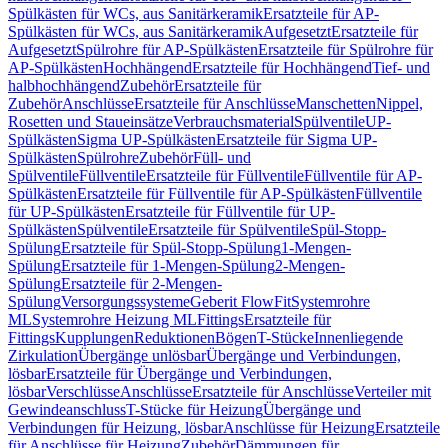
Spülkästen für WCs, aus Sanitärkeramik
Ersatzteile für AP-
Spülkästen für WCs, aus Sanitärkeramik
Aufgesetzt
Ersatzteile für
Aufgesetzt
Spülrohre für AP-Spülkästen
Ersatzteile für Spülrohre für
AP-Spülkästen
Hochhängend
Ersatzteile für Hochhängend
Tief- und
halbhochhängend
Zubehör
Ersatzteile für
Zubehör
Anschlüsse
Ersatzteile für Anschlüsse
Manschetten
Nippel,
Rosetten und Staueinsätze
Verbrauchsmaterial
Spülventile
UP-
Spülkästen
Sigma UP-Spülkästen
Ersatzteile für Sigma UP-
Spülkästen
Spülrohre
Zubehör
Füll- und
Spülventile
Füllventile
Ersatzteile für Füllventile
Füllventile für AP-
Spülkästen
Ersatzteile für Füllventile für AP-Spülkästen
Füllventile
für UP-Spülkästen
Ersatzteile für Füllventile für UP-
Spülkästen
Spülventile
Ersatzteile für Spülventile
Spül-Stopp-
Spülung
Ersatzteile für Spül-Stopp-Spülung
1-Mengen-
Spülung
Ersatzteile für 1-Mengen-Spülung
2-Mengen-
Spülung
Ersatzteile für 2-Mengen-
Spülung
Versorgungssysteme
Geberit FlowFit
Systemrohre
ML
Systemrohre Heizung ML
Fittings
Ersatzteile für
Fittings
Kupplungen
Reduktionen
Bögen
T-Stücke
Innenliegende
Zirkulation
Übergänge unlösbar
Übergänge und Verbindungen,
lösbar
Ersatzteile für Übergänge und Verbindungen,
lösbar
Verschlüsse
Anschlüsse
Ersatzteile für Anschlüsse
Verteiler mit
Gewindeanschluss
T-Stücke für Heizung
Übergänge und
Verbindungen für Heizung, lösbar
Anschlüsse für Heizung
Ersatzteile
für Anschlüsse für Heizung
Zubehör
Dämmungen für