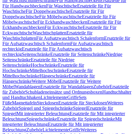
für Waschtischunterschränke
Für Handwaschbecken
Ersatzteile für
Für Handwaschbecken
Für Waschtische
Ersatzteile für Für
Waschtische
Für Doppelwaschtische
Ersatzteile für Für
Doppelwaschtische
Für Möbelwaschtische
Ersatzteile für Für
Möbelwaschtische
Für Eckhandwaschbecken
Ersatzteile für Für
Eckhandwaschbecken
Für Eckwaschtische
Ersatzteile für Für
Eckwaschtische
Waschtischplatten
Ersatzteile für
Waschtischplatten
Für Aufsatzwaschtisch Schalenform
Ersatzteile für
Für Aufsatzwaschtisch Schalenform
Für Aufsatzwaschtisch
rechteckig
Ersatzteile für Für Aufsatzwaschtisch
rechteckig
Seitenschränke
Ersatzteile für Seitenschränke
Niedrige
Seitenschränke
Ersatzteile für Niedrige
Seitenschränke
Hochschränke
Ersatzteile für
Hochschränke
Mittelhochschränke
Ersatzteile für
Mittelhochschränke
Hängeschränke
Ersatzteile für
Hängeschränke
Weitere Möbel
Ersatzteile für Weitere
Möbel
Wandablagen
Ersatzteile für Wandablagen
Zubehör
Ersatzteile
für Zubehör
Schubladeneinsätze und Ordnungsboxen
Handtuchhalter
und Handtuchhaken
Lichtelemente
Griffe
Sets
Füße
Magnettafeln
Steckdosen
Ersatzteile für Steckdosen
Weiteres
Zubehör
Spiegel und Spiegelschränke
Spiegel
Ersatzteile für
Spiegel
Mit integrierter Beleuchtung
Ersatzteile für Mit integrierter
Beleuchtung
Spiegelschränke
Ersatzteile für Spiegelschränke
Mit
integrierter Beleuchtung
Ersatzteile für Mit integrierter
Beleuchtung
Zubehör
Lichtelemente
Griffe
Weiteres