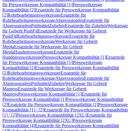
für Presswerkzeuge Kompatibilität [1]
Presswerkzeuge
Kompatibilität [2]
Ersatzteile für Presswerkzeuge Kompatibilität
[2]
Rohrbearbeitungswerkzeuge
Ersatzteile für
Rohrbearbeitungswerkzeuge
Abpressstopfen
Ersatzteile für
Abpressstopfen
Prüfmittel
Zubehör
Ersatzteile für Zubehör
Werkzeuge
für Geberit PushFit
Ersatzteile für Werkzeuge für Geberit
PushFit
Rohrbearbeitungswerkzeuge
Ersatzteile für
Rohrbearbeitungswerkzeuge
Werkzeuge für Geberit
Mepla
Ersatzteile für Werkzeuge für Geberit
Mepla
Handpresswerkzeuge
Ersatzteile für
Handpresswerkzeuge
Presswerkzeuge Kompatibilität [1]
Ersatzteile
für Presswerkzeuge Kompatibilität [1]
Presswerkzeuge
Kompatibilität [2]
Ersatzteile für Presswerkzeuge Kompatibilität
[2]
Rohrbearbeitungswerkzeuge
Ersatzteile für
Rohrbearbeitungswerkzeuge
Abpressstopfen
Ersatzteile für
Abpressstopfen
Prüfmittel
Zubehör
Werkzeuge für Geberit
Mapress
Ersatzteile für Werkzeuge für Geberit
Mapress
Presswerkzeuge Kompatibilität [1]
Ersatzteile für
Presswerkzeuge Kompatibilität [1]
Presswerkzeuge Kompatibilität
[2]
Ersatzteile für Presswerkzeuge Kompatibilität [2]
Presswerkzeuge
Kompatibilität [1] / [2]
Ersatzteile für Presswerkzeuge Kompatibilität
[1] / [2]
Presswerkzeuge Kompatibilität [2XL]
Ersatzteile für
Presswerkzeuge Kompatibilität [2XL]
Presswerkzeuge
Kompatibilität [4]
Ersatzteile für Presswerkzeuge Kompatibilität
[4]
Rohrbearbeitungswerkzeuge
Ersatzteile für