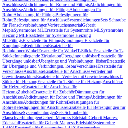
Anschlüsse
Abdichtungen für Rohre und Fittings
Abdichtungen für
Anschlüsse
Abdichtungen für Fittings
Abdeckungen für
Rohre
Abdeckung für Fittings
Befestigungen für
Rohre
Befestigungen für Anschlüsse
Systemdichtungen
Sets Schraube
für Flanschverbindungen
Verbrauchsmaterial
Geberit
Mepla
Systemrohre ML
Ersatzteile für Systemrohre ML
Systemrohre
Heizung ML
Ersatzteile für Systemrohre Heizung
ML
Fittings
Ersatzteile für Fittings
Kupplungen
Ersatzteile für
Kupplungen
Reduktionen
Ersatzteile für
Reduktionen
Winkel
Ersatzteile für Winkel
T-Stücke
Ersatzteile für T-
Stücke
Innenliegende Zirkulation
Übergänge unlösbar
Ersatzteile für
Übergänge unlösbar
Übergänge und Verbindungen, lösbar
Ersatzteile
für Übergänge und Verbindungen, lösbar
Verschlüsse
Ersatzteile für
Verschlüsse
Anschlüsse
Ersatzteile für Anschlüsse
Verteiler mit
Gewindeanschluss
Ersatzteile für Verteiler mit Gewindeanschluss
T-
Stücke für Heizung
Ersatzteile für T-Stücke für Heizung
Anschlüsse
für Heizung
Ersatzteile für Anschlüsse für
Heizung
Zubehör
Ersatzteile für Zubehör
Dämmungen für
Anschlüsse
Abdichtungen für Rohre und Fittings
Abdichtungen für
Anschlüsse
Abdeckungen für Rohre
Befestigungen für
Rohre
Befestigungen für Anschlüsse
Ersatzteile für Befestigungen für
Anschlüsse
Systemdichtungen
Sets Schraube für
Flanschverbindungen
Geberit Mapress Edelstahl
Geberit Mapress
Edelstahl
Ersatzteile für Geberit Mapress Edelstahl
Systemrohre
1.4401
Ersatzteile für Systemrohre 1.4401
Systemrohre