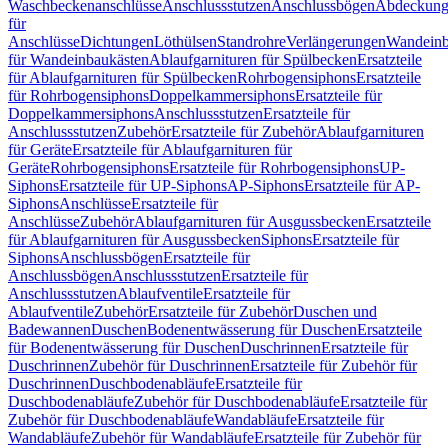
Waschbeckenanschlüsse
Anschlussstutzen
Anschlussbögen
Abdeckung
für
Anschlüsse
Dichtungen
Löthülsen
Standrohre
Verlängerungen
Wandeinb
für Wandeinbaukästen
Ablaufgarnituren für Spülbecken
Ersatzteile
für Ablaufgarnituren für Spülbecken
Rohrbogensiphons
Ersatzteile
für Rohrbogensiphons
Doppelkammersiphons
Ersatzteile für
Doppelkammersiphons
Anschlussstutzen
Ersatzteile für
Anschlussstutzen
Zubehör
Ersatzteile für Zubehör
Ablaufgarnituren
für Geräte
Ersatzteile für Ablaufgarnituren für
Geräte
Rohrbogensiphons
Ersatzteile für Rohrbogensiphons
UP-
Siphons
Ersatzteile für UP-Siphons
AP-Siphons
Ersatzteile für AP-
Siphons
Anschlüsse
Ersatzteile für
Anschlüsse
Zubehör
Ablaufgarnituren für Ausgussbecken
Ersatzteile
für Ablaufgarnituren für Ausgussbecken
Siphons
Ersatzteile für
Siphons
Anschlussbögen
Ersatzteile für
Anschlussbögen
Anschlussstutzen
Ersatzteile für
Anschlussstutzen
Ablaufventile
Ersatzteile für
Ablaufventile
Zubehör
Ersatzteile für Zubehör
Duschen und
Badewannen
Duschen
Bodenentwässerung für Duschen
Ersatzteile
für Bodenentwässerung für Duschen
Duschrinnen
Ersatzteile für
Duschrinnen
Zubehör für Duschrinnen
Ersatzteile für Zubehör für
Duschrinnen
Duschbodenabläufe
Ersatzteile für
Duschbodenabläufe
Zubehör für Duschbodenabläufe
Ersatzteile für
Zubehör für Duschbodenabläufe
Wandabläufe
Ersatzteile für
Wandabläufe
Zubehör für Wandabläufe
Ersatzteile für Zubehör für