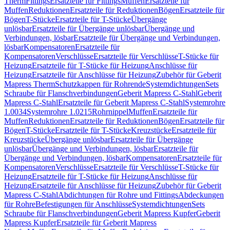
Therm
Fittings
Ersatzteile für Fittings
Muffen
Ersatzteile für
Muffen
Reduktionen
Ersatzteile für Reduktionen
Bögen
Ersatzteile für
Bögen
T-Stücke
Ersatzteile für T-Stücke
Übergänge
unlösbar
Ersatzteile für Übergänge unlösbar
Übergänge und
Verbindungen, lösbar
Ersatzteile für Übergänge und Verbindungen,
lösbar
Kompensatoren
Ersatzteile für
Kompensatoren
Verschlüsse
Ersatzteile für Verschlüsse
T-Stücke für
Heizung
Ersatzteile für T-Stücke für Heizung
Anschlüsse für
Heizung
Ersatzteile für Anschlüsse für Heizung
Zubehör für Geberit
Mapress Therm
Schutzkappen für Rohrende
Systemdichtungen
Sets
Schraube für Flanschverbindungen
Geberit Mapress C-Stahl
Geberit
Mapress C-Stahl
Ersatzteile für Geberit Mapress C-Stahl
Systemrohre
1.0034
Systemrohre 1.0215
Rohrnippel
Muffen
Ersatzteile für
Muffen
Reduktionen
Ersatzteile für Reduktionen
Bögen
Ersatzteile für
Bögen
T-Stücke
Ersatzteile für T-Stücke
Kreuzstücke
Ersatzteile für
Kreuzstücke
Übergänge unlösbar
Ersatzteile für Übergänge
unlösbar
Übergänge und Verbindungen, lösbar
Ersatzteile für
Übergänge und Verbindungen, lösbar
Kompensatoren
Ersatzteile für
Kompensatoren
Verschlüsse
Ersatzteile für Verschlüsse
T-Stücke für
Heizung
Ersatzteile für T-Stücke für Heizung
Anschlüsse für
Heizung
Ersatzteile für Anschlüsse für Heizung
Zubehör für Geberit
Mapress C-Stahl
Abdichtungen für Rohre und Fittings
Abdeckungen
für Rohre
Befestigungen für Anschlüsse
Systemdichtungen
Sets
Schraube für Flanschverbindungen
Geberit Mapress Kupfer
Geberit
Mapress Kupfer
Ersatzteile für Geberit Mapress