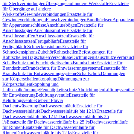
für Steckverbindungen
Übergänge auf andere Werkstoffe
Ersatzteile
für Übergänge auf andere
Werkstoffe
Gewindeverbindungen
Ersatzteile für
Gewindeverbindungen
Flanschverbindungen
Bundbüchsen
Apparatean
für Apparateanschlüsse
Anschlussbögen
Ersatzteile für
Anschlussbögen
Anschlussmuffen
Ersatzteile für
Anschlussmuffen
Anschlussstutzen
Ersatzteile für
Anschlussstutzen
Fertigabläufe
Ersatzteile für
Fertigabläufe
Schneckensiphons
Ersatzteile für
Schneckensiphons
Zubehör
Rohrschellen
Befestigungen für
Rohrschellen
Tragschalen
Verschlüsse
Dichtungen
Bauschutze
Verbrauc
Schallschutz und Feuchtigkeitsschutz
Brandschutz
Ersatzteile für
Brandschutz
Brandschutz für Entwässerungssysteme
Ersatzteile für
Brandschutz für Entwässerungssysteme
Schallschutz
Dämmungen
zur Körperschallentkopplung
Dämmungen zur
Körperschallentkopplung und
Luftschalldämmung
Feuchtigkeitsschutz
Abdichtungen
Lüftungsventile
für Entwässerung
Belüftungsventile
Ersatzteile für
Belüftungsventile
Geberit Pluvia
Dachentwässerung
Dachwassereinläufe
Ersatzteile für
Dachwassereinläufe
Dachwassereinläufe bis 12 l/s
Ersatzteile für
Dachwassereinläufe bis 12 l/s
Dachwassereinläufe bis 25
l/s
Ersatzteile für Dachwassereinläufe bis 25 l/s
Dachwassereinläufe
für Rinnen
Ersatzteile für Dachwassereinläufe für
Rinnen
Dachwassereinläufe bis 12 l/s
Ersatzteile für