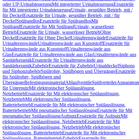
oder UP-Urinalsteuerung
Mit integrierter Urinalsteuerung
Ersatzteile
für Mit integrierter Urinalsteuerung
Urinale, gespülter Betrieb, mit /
für Deckel
Ersatzteile für Urinale, gespülter Betrieb, mit / für
Deckel
Spülrandlos
Ersatzteile für Spülrandlos
Mit
Spülrand
Ersatzteile für Mit Spülrand
Urinale, wasserloser
Betrieb
Ersatzteile für Urinale, wasserloser Betrieb
Ohne
Deckel
Ersatzteile für Ohne Deckel
Urinaltrennwände
Ersatzteile für
Urinaltrennwände
Urinaltrennwände aus Kunststoff
Ersatzteile für
Urinaltrennwände aus Kunststoff
Urinaltrennwände aus
Glas
Ersatzteile für Urinaltrennwände aus Glas
Urinaltrennwände aus
Sanitärkeramik
Ersatzteile für Urinaltrennwände aus
Sanitärkeramik
Zubehör
Ersatzteile für Zubehör
Urinaldeckel
Siphons
und Siphonzubehör
Spülrohre, Spülbögen und Übergänge
Ersatzteile
für Spülrohre, Spülbögen und
Übergänge
Befestigungsmaterial
Ablaufventile
Spülverteiler
Apparatean
für Unterputz
Mit elektronischer Spülauslösung,
Netzbetrieb
Ersatzteile für Mit elektronischer Spülauslösung,
Netzbetrieb
Mit elektronischer Spülauslösung,
Batteriebetrieb
Ersatzteile für Mit elektronischer Spülauslösung,
Batteriebetrieb
Mit pneumatischer Spülauslösung
Ersatzteile für Mit
pneumatischer Spülauslösung
Aufputz
Ersatzteile für Aufputz
Mit
elektronischer Spülauslösung, Netzbetrieb
Ersatzteile für Mit
elektronischer Spülauslösung, Netzbetrieb
Mit elektronischer
Spülauslösung, Batteriebetrieb
Ersatzteile für Mit elektronischer
Spülauslösung, Batteriebetrieb
Zubehör
Ersatzteile für