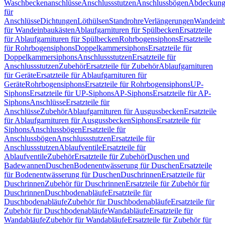
Waschbeckenanschlüsse
Anschlussstutzen
Anschlussbögen
Abdeckung
für
Anschlüsse
Dichtungen
Löthülsen
Standrohre
Verlängerungen
Wandeinb
für Wandeinbaukästen
Ablaufgarnituren für Spülbecken
Ersatzteile
für Ablaufgarnituren für Spülbecken
Rohrbogensiphons
Ersatzteile
für Rohrbogensiphons
Doppelkammersiphons
Ersatzteile für
Doppelkammersiphons
Anschlussstutzen
Ersatzteile für
Anschlussstutzen
Zubehör
Ersatzteile für Zubehör
Ablaufgarnituren
für Geräte
Ersatzteile für Ablaufgarnituren für
Geräte
Rohrbogensiphons
Ersatzteile für Rohrbogensiphons
UP-
Siphons
Ersatzteile für UP-Siphons
AP-Siphons
Ersatzteile für AP-
Siphons
Anschlüsse
Ersatzteile für
Anschlüsse
Zubehör
Ablaufgarnituren für Ausgussbecken
Ersatzteile
für Ablaufgarnituren für Ausgussbecken
Siphons
Ersatzteile für
Siphons
Anschlussbögen
Ersatzteile für
Anschlussbögen
Anschlussstutzen
Ersatzteile für
Anschlussstutzen
Ablaufventile
Ersatzteile für
Ablaufventile
Zubehör
Ersatzteile für Zubehör
Duschen und
Badewannen
Duschen
Bodenentwässerung für Duschen
Ersatzteile
für Bodenentwässerung für Duschen
Duschrinnen
Ersatzteile für
Duschrinnen
Zubehör für Duschrinnen
Ersatzteile für Zubehör für
Duschrinnen
Duschbodenabläufe
Ersatzteile für
Duschbodenabläufe
Zubehör für Duschbodenabläufe
Ersatzteile für
Zubehör für Duschbodenabläufe
Wandabläufe
Ersatzteile für
Wandabläufe
Zubehör für Wandabläufe
Ersatzteile für Zubehör für