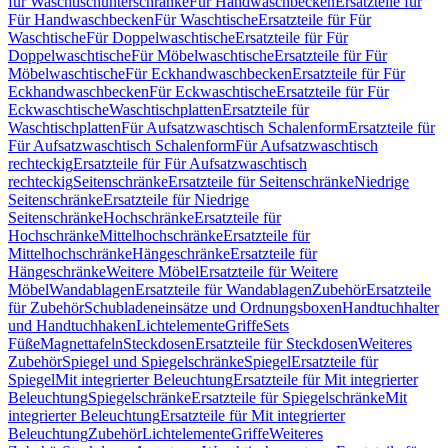
für Waschtischunterschränke
Für Handwaschbecken
Ersatzteile für
Für Handwaschbecken
Für Waschtische
Ersatzteile für Für
Waschtische
Für Doppelwaschtische
Ersatzteile für Für
Doppelwaschtische
Für Möbelwaschtische
Ersatzteile für Für
Möbelwaschtische
Für Eckhandwaschbecken
Ersatzteile für Für
Eckhandwaschbecken
Für Eckwaschtische
Ersatzteile für Für
Eckwaschtische
Waschtischplatten
Ersatzteile für
Waschtischplatten
Für Aufsatzwaschtisch Schalenform
Ersatzteile für
Für Aufsatzwaschtisch Schalenform
Für Aufsatzwaschtisch
rechteckig
Ersatzteile für Für Aufsatzwaschtisch
rechteckig
Seitenschränke
Ersatzteile für Seitenschränke
Niedrige
Seitenschränke
Ersatzteile für Niedrige
Seitenschränke
Hochschränke
Ersatzteile für
Hochschränke
Mittelhochschränke
Ersatzteile für
Mittelhochschränke
Hängeschränke
Ersatzteile für
Hängeschränke
Weitere Möbel
Ersatzteile für Weitere
Möbel
Wandablagen
Ersatzteile für Wandablagen
Zubehör
Ersatzteile
für Zubehör
Schubladeneinsätze und Ordnungsboxen
Handtuchhalter
und Handtuchhaken
Lichtelemente
Griffe
Sets
Füße
Magnettafeln
Steckdosen
Ersatzteile für Steckdosen
Weiteres
Zubehör
Spiegel und Spiegelschränke
Spiegel
Ersatzteile für
Spiegel
Mit integrierter Beleuchtung
Ersatzteile für Mit integrierter
Beleuchtung
Spiegelschränke
Ersatzteile für Spiegelschränke
Mit
integrierter Beleuchtung
Ersatzteile für Mit integrierter
Beleuchtung
Zubehör
Lichtelemente
Griffe
Weiteres