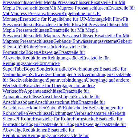
Pressanschlüssen
Mit Mepla Pressanschlüssen
Ersatzteile für Mit
Mepla Pressanschlüssen
Mit Mapress Pressanschlüssen
Ersatzteile für
Mit Mapress Pressanschlüssen
Kugelhähne für UP-
Montage
Ersatzteile für Kugelhähne für UP-Montage
Mit FlowFit
Pressanschlüssen
Ersatzteile für Mit FlowFit Pressanschlüssen
Mit
Mepla Pressanschlüssen
Ersatzteile für Mit Mepla
Pressanschlüssen
Mit Mapress Pressanschlüssen
Ersatzteile für Mit
Mapress Pressanschlüssen
Gebäude-Entwässerungssysteme
Geberit
Silent-db20
Rohre
Formstücke
Ersatzteile für
Formstücke
Bögen
Abzweige
Ersatzteile für
Abzweige
Reduktionen
Reinigungsstücke
Ersatzteile für
Reinigungsstücke
Formstücke
SuperTube
Bögen
Sonderformstücke
Verbindungen
Ersatzteile für
Verbindungen
Schweißverbindungen
Steckverbindungen
Ersatzteile
für Steckverbindungen
Spannverbindungen
Übergänge auf andere
Werkstoffe
Ersatzteile für Übergänge auf andere
Werkstoffe
Apparateanschlüsse
Ersatzteile für
Apparateanschlüsse
Anschlussbögen
Ersatzteile für
Anschlussbögen
Anschlusssteckmuffen
Ersatzteile für
Anschlusssteckmuffen
Zubehör
Rohrschellen
Befestigungen für
Rohrschellen
Verschlüsse
Dichtungen
Verbrauchsmaterial
Geberit
Silent-PP
Rohre
Ersatzteile für Rohre
Formstücke
Ersatzteile für
Formstücke
Bögen
Ersatzteile für Bögen
Abzweige
Ersatzteile für
Abzweige
Reduktionen
Ersatzteile für
Reduktionen
Reinigungsstücke
Ersatzteile für