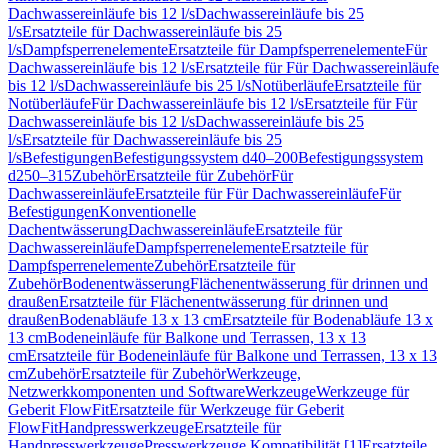
Dachwassereinläufe bis 12 l/s
Dachwassereinläufe bis 25
l/s
Ersatzteile für Dachwassereinläufe bis 25
l/s
Dampfsperrenelemente
Ersatzteile für Dampfsperrenelemente
Für
Dachwassereinläufe bis 12 l/s
Ersatzteile für Für Dachwassereinläufe
bis 12 l/s
Dachwassereinläufe bis 25 l/s
Notüberläufe
Ersatzteile für
Notüberläufe
Für Dachwassereinläufe bis 12 l/s
Ersatzteile für Für
Dachwassereinläufe bis 12 l/s
Dachwassereinläufe bis 25
l/s
Ersatzteile für Dachwassereinläufe bis 25
l/s
Befestigungen
Befestigungssystem d40–200
Befestigungssystem
d250–315
Zubehör
Ersatzteile für Zubehör
Für
Dachwassereinläufe
Ersatzteile für Für Dachwassereinläufe
Für
Befestigungen
Konventionelle
Dachentwässerung
Dachwassereinläufe
Ersatzteile für
Dachwassereinläufe
Dampfsperrenelemente
Ersatzteile für
Dampfsperrenelemente
Zubehör
Ersatzteile für
Zubehör
Bodenentwässerung
Flächenentwässerung für drinnen und
draußen
Ersatzteile für Flächenentwässerung für drinnen und
draußen
Bodenabläufe 13 x 13 cm
Ersatzteile für Bodenabläufe 13 x
13 cm
Bodeneinläufe für Balkone und Terrassen, 13 x 13
cm
Ersatzteile für Bodeneinläufe für Balkone und Terrassen, 13 x 13
cm
Zubehör
Ersatzteile für Zubehör
Werkzeuge,
Netzwerkkomponenten und Software
Werkzeuge
Werkzeuge für
Geberit FlowFit
Ersatzteile für Werkzeuge für Geberit
FlowFit
Handpresswerkzeuge
Ersatzteile für
Handpresswerkzeuge
Presswerkzeuge Kompatibilität [1]
Ersatzteile