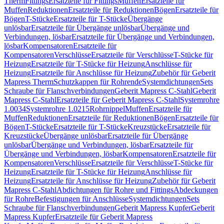
Therm
Fittings
Ersatzteile für Fittings
Muffen
Ersatzteile für
Muffen
Reduktionen
Ersatzteile für Reduktionen
Bögen
Ersatzteile für
Bögen
T-Stücke
Ersatzteile für T-Stücke
Übergänge
unlösbar
Ersatzteile für Übergänge unlösbar
Übergänge und
Verbindungen, lösbar
Ersatzteile für Übergänge und Verbindungen,
lösbar
Kompensatoren
Ersatzteile für
Kompensatoren
Verschlüsse
Ersatzteile für Verschlüsse
T-Stücke für
Heizung
Ersatzteile für T-Stücke für Heizung
Anschlüsse für
Heizung
Ersatzteile für Anschlüsse für Heizung
Zubehör für Geberit
Mapress Therm
Schutzkappen für Rohrende
Systemdichtungen
Sets
Schraube für Flanschverbindungen
Geberit Mapress C-Stahl
Geberit
Mapress C-Stahl
Ersatzteile für Geberit Mapress C-Stahl
Systemrohre
1.0034
Systemrohre 1.0215
Rohrnippel
Muffen
Ersatzteile für
Muffen
Reduktionen
Ersatzteile für Reduktionen
Bögen
Ersatzteile für
Bögen
T-Stücke
Ersatzteile für T-Stücke
Kreuzstücke
Ersatzteile für
Kreuzstücke
Übergänge unlösbar
Ersatzteile für Übergänge
unlösbar
Übergänge und Verbindungen, lösbar
Ersatzteile für
Übergänge und Verbindungen, lösbar
Kompensatoren
Ersatzteile für
Kompensatoren
Verschlüsse
Ersatzteile für Verschlüsse
T-Stücke für
Heizung
Ersatzteile für T-Stücke für Heizung
Anschlüsse für
Heizung
Ersatzteile für Anschlüsse für Heizung
Zubehör für Geberit
Mapress C-Stahl
Abdichtungen für Rohre und Fittings
Abdeckungen
für Rohre
Befestigungen für Anschlüsse
Systemdichtungen
Sets
Schraube für Flanschverbindungen
Geberit Mapress Kupfer
Geberit
Mapress Kupfer
Ersatzteile für Geberit Mapress