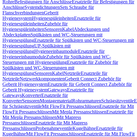
Rohre
Befestigungen für Anschlüsse
Ersatzteile für Befestigungen für
Anschlüsse
Systemdichtungen
Sets Schraube für
Flanschverbindungen
Geberit
Hygienesystem
Hygienespüleinheiten
Ersatzteile für
Hygienespüleinheiten
Zubehör für
Hygienespüleinheiten
Sensoren
Kabel
Abdeckungen und
Abdeckplatten
Spülkästen und WC-Steuerungen mit
Hygienespülung
Ersatzteile für Spülkästen und WC-Steuerungen mit
Hygienespülung
UP-Spülkästen mit
Hygienespülung
Hygieneeinbaumodule
Ersatzteile für
Hygieneeinbaumodule
Zubehör für Spülkästen und WC-
Steuerungen mit Hygienespülung
Ersatzteile für Zubehör für
Spülkästen und WC-Steuerungen mit
Hygienespülung
Sensoren
Kabel
Netzteile
Ersatzteile für
Netzteile
Netzwerkkomponenten
Geberit Connect Zubehör für
Geberit Hygienesystem
Ersatzteile für Geberit Connect Zubehör für
Geberit Hygienesystem
Gateways
Ersatzteile für
Gateways
Konverter
Ersatzteile für
Konverter
Sensoren
Montagematerial
Rohrarmaturen
Schrägsitzventile
E
für Schrägsitzventile
Mit FlowFit Pressanschlüssen
Ersatzteile für Mit
FlowFit Pressanschlüssen
Mit Mepla Pressanschlüssen
Ersatzteile für
Mit Mepla Pressanschlüssen
Mit Mapress
Pressanschlüssen
Ersatzteile für Mit Mapress
Pressanschlüssen
Probenahmeventile
Kugelhähne
Ersatzteile für
Kugelhähne
Mit FlowFit Pressanschlüssen
Ersatzteile für Mit FlowFit