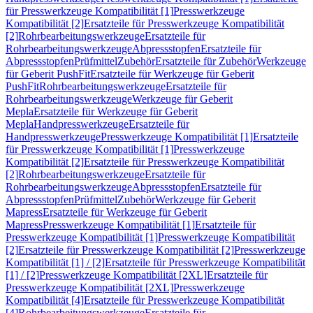
für Presswerkzeuge Kompatibilität [1]
Presswerkzeuge
Kompatibilität [2]
Ersatzteile für Presswerkzeuge Kompatibilität
[2]
Rohrbearbeitungswerkzeuge
Ersatzteile für
Rohrbearbeitungswerkzeuge
Abpressstopfen
Ersatzteile für
Abpressstopfen
Prüfmittel
Zubehör
Ersatzteile für Zubehör
Werkzeuge
für Geberit PushFit
Ersatzteile für Werkzeuge für Geberit
PushFit
Rohrbearbeitungswerkzeuge
Ersatzteile für
Rohrbearbeitungswerkzeuge
Werkzeuge für Geberit
Mepla
Ersatzteile für Werkzeuge für Geberit
Mepla
Handpresswerkzeuge
Ersatzteile für
Handpresswerkzeuge
Presswerkzeuge Kompatibilität [1]
Ersatzteile
für Presswerkzeuge Kompatibilität [1]
Presswerkzeuge
Kompatibilität [2]
Ersatzteile für Presswerkzeuge Kompatibilität
[2]
Rohrbearbeitungswerkzeuge
Ersatzteile für
Rohrbearbeitungswerkzeuge
Abpressstopfen
Ersatzteile für
Abpressstopfen
Prüfmittel
Zubehör
Werkzeuge für Geberit
Mapress
Ersatzteile für Werkzeuge für Geberit
Mapress
Presswerkzeuge Kompatibilität [1]
Ersatzteile für
Presswerkzeuge Kompatibilität [1]
Presswerkzeuge Kompatibilität
[2]
Ersatzteile für Presswerkzeuge Kompatibilität [2]
Presswerkzeuge
Kompatibilität [1] / [2]
Ersatzteile für Presswerkzeuge Kompatibilität
[1] / [2]
Presswerkzeuge Kompatibilität [2XL]
Ersatzteile für
Presswerkzeuge Kompatibilität [2XL]
Presswerkzeuge
Kompatibilität [4]
Ersatzteile für Presswerkzeuge Kompatibilität
[4]
Rohrbearbeitungswerkzeuge
Ersatzteile für