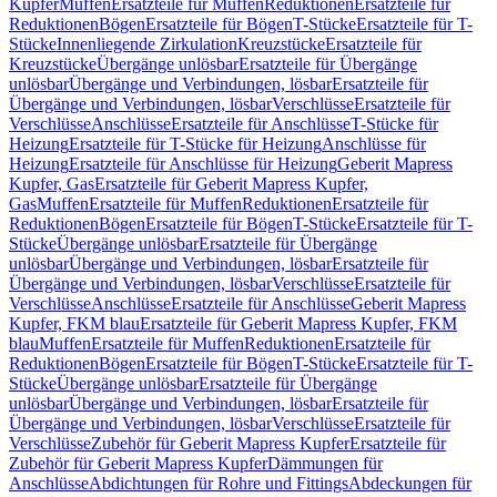
Kupfer
Muffen
Ersatzteile für Muffen
Reduktionen
Ersatzteile für
Reduktionen
Bögen
Ersatzteile für Bögen
T-Stücke
Ersatzteile für T-
Stücke
Innenliegende Zirkulation
Kreuzstücke
Ersatzteile für
Kreuzstücke
Übergänge unlösbar
Ersatzteile für Übergänge
unlösbar
Übergänge und Verbindungen, lösbar
Ersatzteile für
Übergänge und Verbindungen, lösbar
Verschlüsse
Ersatzteile für
Verschlüsse
Anschlüsse
Ersatzteile für Anschlüsse
T-Stücke für
Heizung
Ersatzteile für T-Stücke für Heizung
Anschlüsse für
Heizung
Ersatzteile für Anschlüsse für Heizung
Geberit Mapress
Kupfer, Gas
Ersatzteile für Geberit Mapress Kupfer,
Gas
Muffen
Ersatzteile für Muffen
Reduktionen
Ersatzteile für
Reduktionen
Bögen
Ersatzteile für Bögen
T-Stücke
Ersatzteile für T-
Stücke
Übergänge unlösbar
Ersatzteile für Übergänge
unlösbar
Übergänge und Verbindungen, lösbar
Ersatzteile für
Übergänge und Verbindungen, lösbar
Verschlüsse
Ersatzteile für
Verschlüsse
Anschlüsse
Ersatzteile für Anschlüsse
Geberit Mapress
Kupfer, FKM blau
Ersatzteile für Geberit Mapress Kupfer, FKM
blau
Muffen
Ersatzteile für Muffen
Reduktionen
Ersatzteile für
Reduktionen
Bögen
Ersatzteile für Bögen
T-Stücke
Ersatzteile für T-
Stücke
Übergänge unlösbar
Ersatzteile für Übergänge
unlösbar
Übergänge und Verbindungen, lösbar
Ersatzteile für
Übergänge und Verbindungen, lösbar
Verschlüsse
Ersatzteile für
Verschlüsse
Zubehör für Geberit Mapress Kupfer
Ersatzteile für
Zubehör für Geberit Mapress Kupfer
Dämmungen für
Anschlüsse
Abdichtungen für Rohre und Fittings
Abdeckungen für