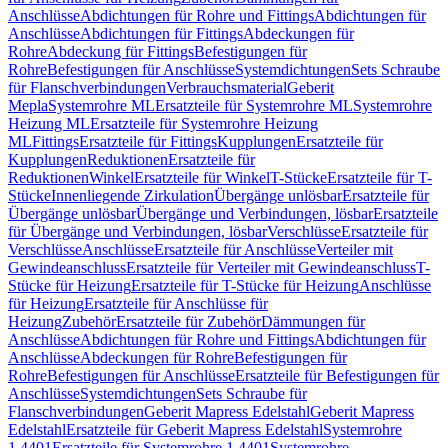
Anschlüsse
Abdichtungen für Rohre und Fittings
Abdichtungen für
Anschlüsse
Abdichtungen für Fittings
Abdeckungen für
Rohre
Abdeckung für Fittings
Befestigungen für
Rohre
Befestigungen für Anschlüsse
Systemdichtungen
Sets Schraube
für Flanschverbindungen
Verbrauchsmaterial
Geberit
Mepla
Systemrohre ML
Ersatzteile für Systemrohre ML
Systemrohre
Heizung ML
Ersatzteile für Systemrohre Heizung
ML
Fittings
Ersatzteile für Fittings
Kupplungen
Ersatzteile für
Kupplungen
Reduktionen
Ersatzteile für
Reduktionen
Winkel
Ersatzteile für Winkel
T-Stücke
Ersatzteile für T-
Stücke
Innenliegende Zirkulation
Übergänge unlösbar
Ersatzteile für
Übergänge unlösbar
Übergänge und Verbindungen, lösbar
Ersatzteile
für Übergänge und Verbindungen, lösbar
Verschlüsse
Ersatzteile für
Verschlüsse
Anschlüsse
Ersatzteile für Anschlüsse
Verteiler mit
Gewindeanschluss
Ersatzteile für Verteiler mit Gewindeanschluss
T-
Stücke für Heizung
Ersatzteile für T-Stücke für Heizung
Anschlüsse
für Heizung
Ersatzteile für Anschlüsse für
Heizung
Zubehör
Ersatzteile für Zubehör
Dämmungen für
Anschlüsse
Abdichtungen für Rohre und Fittings
Abdichtungen für
Anschlüsse
Abdeckungen für Rohre
Befestigungen für
Rohre
Befestigungen für Anschlüsse
Ersatzteile für Befestigungen für
Anschlüsse
Systemdichtungen
Sets Schraube für
Flanschverbindungen
Geberit Mapress Edelstahl
Geberit Mapress
Edelstahl
Ersatzteile für Geberit Mapress Edelstahl
Systemrohre
1.4401
Ersatzteile für Systemrohre 1.4401
Systemrohre