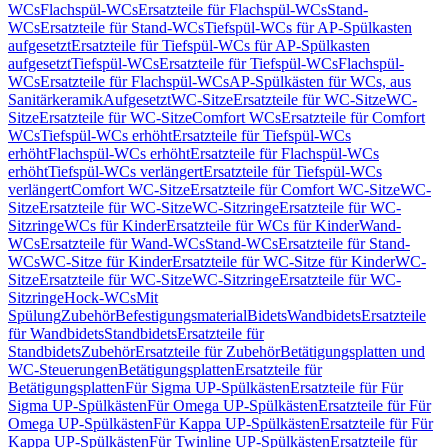
WCs
Flachspül-WCs
Ersatzteile für Flachspül-WCs
Stand-
WCs
Ersatzteile für Stand-WCs
Tiefspül-WCs für AP-Spülkasten
aufgesetzt
Ersatzteile für Tiefspül-WCs für AP-Spülkasten
aufgesetzt
Tiefspül-WCs
Ersatzteile für Tiefspül-WCs
Flachspül-
WCs
Ersatzteile für Flachspül-WCs
AP-Spülkästen für WCs, aus
Sanitärkeramik
Aufgesetzt
WC-Sitze
Ersatzteile für WC-Sitze
WC-
Sitze
Ersatzteile für WC-Sitze
Comfort WCs
Ersatzteile für Comfort
WCs
Tiefspül-WCs erhöht
Ersatzteile für Tiefspül-WCs
erhöht
Flachspül-WCs erhöht
Ersatzteile für Flachspül-WCs
erhöht
Tiefspül-WCs verlängert
Ersatzteile für Tiefspül-WCs
verlängert
Comfort WC-Sitze
Ersatzteile für Comfort WC-Sitze
WC-
Sitze
Ersatzteile für WC-Sitze
WC-Sitzringe
Ersatzteile für WC-
Sitzringe
WCs für Kinder
Ersatzteile für WCs für Kinder
Wand-
WCs
Ersatzteile für Wand-WCs
Stand-WCs
Ersatzteile für Stand-
WCs
WC-Sitze für Kinder
Ersatzteile für WC-Sitze für Kinder
WC-
Sitze
Ersatzteile für WC-Sitze
WC-Sitzringe
Ersatzteile für WC-
Sitzringe
Hock-WCs
Mit
Spülung
Zubehör
Befestigungsmaterial
Bidets
Wandbidets
Ersatzteile
für Wandbidets
Standbidets
Ersatzteile für
Standbidets
Zubehör
Ersatzteile für Zubehör
Betätigungsplatten und
WC-Steuerungen
Betätigungsplatten
Ersatzteile für
Betätigungsplatten
Für Sigma UP-Spülkästen
Ersatzteile für Für
Sigma UP-Spülkästen
Für Omega UP-Spülkästen
Ersatzteile für Für
Omega UP-Spülkästen
Für Kappa UP-Spülkästen
Ersatzteile für Für
Kappa UP-Spülkästen
Für Twinline UP-Spülkästen
Ersatzteile für