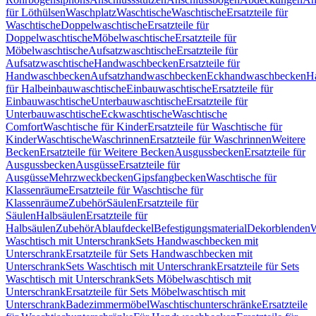
für Löthülsen
Waschplatz
Waschtische
Waschtische
Ersatzteile für
Waschtische
Doppelwaschtische
Ersatzteile für
Doppelwaschtische
Möbelwaschtische
Ersatzteile für
Möbelwaschtische
Aufsatzwaschtische
Ersatzteile für
Aufsatzwaschtische
Handwaschbecken
Ersatzteile für
Handwaschbecken
Aufsatzhandwaschbecken
Eckhandwaschbecken
H
für Halbeinbauwaschtische
Einbauwaschtische
Ersatzteile für
Einbauwaschtische
Unterbauwaschtische
Ersatzteile für
Unterbauwaschtische
Eckwaschtische
Waschtische
Comfort
Waschtische für Kinder
Ersatzteile für Waschtische für
Kinder
Waschtische
Waschrinnen
Ersatzteile für Waschrinnen
Weitere
Becken
Ersatzteile für Weitere Becken
Ausgussbecken
Ersatzteile für
Ausgussbecken
Ausgüsse
Ersatzteile für
Ausgüsse
Mehrzweckbecken
Gipsfangbecken
Waschtische für
Klassenräume
Ersatzteile für Waschtische für
Klassenräume
Zubehör
Säulen
Ersatzteile für
Säulen
Halbsäulen
Ersatzteile für
Halbsäulen
Zubehör
Ablaufdeckel
Befestigungsmaterial
Dekorblenden
W
Waschtisch mit Unterschrank
Sets Handwaschbecken mit
Unterschrank
Ersatzteile für Sets Handwaschbecken mit
Unterschrank
Sets Waschtisch mit Unterschrank
Ersatzteile für Sets
Waschtisch mit Unterschrank
Sets Möbelwaschtisch mit
Unterschrank
Ersatzteile für Sets Möbelwaschtisch mit
Unterschrank
Badezimmermöbel
Waschtischunterschränke
Ersatzteile