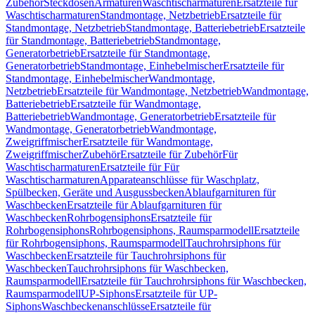
Zubehör
Steckdosen
Armaturen
Waschtischarmaturen
Ersatzteile für
Waschtischarmaturen
Standmontage, Netzbetrieb
Ersatzteile für
Standmontage, Netzbetrieb
Standmontage, Batteriebetrieb
Ersatzteile
für Standmontage, Batteriebetrieb
Standmontage,
Generatorbetrieb
Ersatzteile für Standmontage,
Generatorbetrieb
Standmontage, Einhebelmischer
Ersatzteile für
Standmontage, Einhebelmischer
Wandmontage,
Netzbetrieb
Ersatzteile für Wandmontage, Netzbetrieb
Wandmontage,
Batteriebetrieb
Ersatzteile für Wandmontage,
Batteriebetrieb
Wandmontage, Generatorbetrieb
Ersatzteile für
Wandmontage, Generatorbetrieb
Wandmontage,
Zweigriffmischer
Ersatzteile für Wandmontage,
Zweigriffmischer
Zubehör
Ersatzteile für Zubehör
Für
Waschtischarmaturen
Ersatzteile für Für
Waschtischarmaturen
Apparateanschlüsse für Waschplatz,
Spülbecken, Geräte und Ausgussbecken
Ablaufgarnituren für
Waschbecken
Ersatzteile für Ablaufgarnituren für
Waschbecken
Rohrbogensiphons
Ersatzteile für
Rohrbogensiphons
Rohrbogensiphons, Raumsparmodell
Ersatzteile
für Rohrbogensiphons, Raumsparmodell
Tauchrohrsiphons für
Waschbecken
Ersatzteile für Tauchrohrsiphons für
Waschbecken
Tauchrohrsiphons für Waschbecken,
Raumsparmodell
Ersatzteile für Tauchrohrsiphons für Waschbecken,
Raumsparmodell
UP-Siphons
Ersatzteile für UP-
Siphons
Waschbeckenanschlüsse
Ersatzteile für