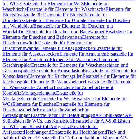
für WCs
Ersatzteile für Elemente für WCs
Elemente für
Waschtische
Ersatzteile für Elemente für Waschtische
Elemente für
Bidets
Ersatzteile für Elemente für Bidets
Elemente für
Urinale
Ersatzteile für Elemente für Urinale
Elemente für Duschen
mit Wandablauf
Ersatzteile für Elemente für Duschen mit
Wandablauf
Elemente für Duschen und Badewannen
Ersatzteile für
Elemente für Duschen und Badewannen
Elemente für
Duschtrennwände
Ersatzteile für Elemente für
Duschtrennwände
Elemente für Ausgussbecken
Ersatzteile für
Elemente für Ausgussbecken
Elemente für Armaturen
Ersatzteile für
Elemente für Armaturen
Elemente für Waschmaschinen und
Geschirrspüler
Ersatzteile für Elemente für Waschmaschinen und
Geschirrspüler
Elemente für Konsollasten
Ersatzteile für Elemente für
Konsollasten
Elemente für Küchenspülen
Ersatzteile für Elemente für
Küchenspülen
Elemente für Wandspeicher
Ersatzteile für Elemente
für Wandspeicher
Zubehör
Ersatzteile für Zubehör
Geberit
Kombifix
Montageelemente
Ersatzteile für
Montageelemente
Elemente für WCs
Ersatzteile für Elemente für
WCs
Elemente für Duschen
Ersatzteile für Elemente für
Duschen
Zubehör
Ersatzteile für Zubehör
Für
Befestigungen
Ersatzteile für Für Befestigungen
AP-Spülkästen
AP-
Spülkästen für WCs, aus Kunststoff
Ersatzteile für AP-Spülkästen
für WCs, aus Kunststoff
Aufgesetzt
Ersatzteile für
Aufgesetzt
Hochhängend
Ersatzteile für Hochhängend
Tief- und
halbhochhängend
Ersatzteile für Tief- und halbhochhängend
AP-