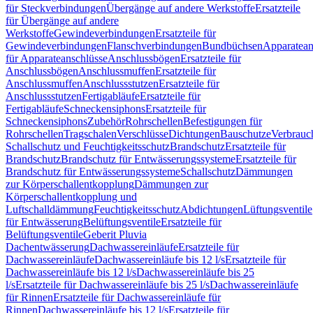
für Steckverbindungen
Übergänge auf andere Werkstoffe
Ersatzteile
für Übergänge auf andere
Werkstoffe
Gewindeverbindungen
Ersatzteile für
Gewindeverbindungen
Flanschverbindungen
Bundbüchsen
Apparatean
für Apparateanschlüsse
Anschlussbögen
Ersatzteile für
Anschlussbögen
Anschlussmuffen
Ersatzteile für
Anschlussmuffen
Anschlussstutzen
Ersatzteile für
Anschlussstutzen
Fertigabläufe
Ersatzteile für
Fertigabläufe
Schneckensiphons
Ersatzteile für
Schneckensiphons
Zubehör
Rohrschellen
Befestigungen für
Rohrschellen
Tragschalen
Verschlüsse
Dichtungen
Bauschutze
Verbrauc
Schallschutz und Feuchtigkeitsschutz
Brandschutz
Ersatzteile für
Brandschutz
Brandschutz für Entwässerungssysteme
Ersatzteile für
Brandschutz für Entwässerungssysteme
Schallschutz
Dämmungen
zur Körperschallentkopplung
Dämmungen zur
Körperschallentkopplung und
Luftschalldämmung
Feuchtigkeitsschutz
Abdichtungen
Lüftungsventile
für Entwässerung
Belüftungsventile
Ersatzteile für
Belüftungsventile
Geberit Pluvia
Dachentwässerung
Dachwassereinläufe
Ersatzteile für
Dachwassereinläufe
Dachwassereinläufe bis 12 l/s
Ersatzteile für
Dachwassereinläufe bis 12 l/s
Dachwassereinläufe bis 25
l/s
Ersatzteile für Dachwassereinläufe bis 25 l/s
Dachwassereinläufe
für Rinnen
Ersatzteile für Dachwassereinläufe für
Rinnen
Dachwassereinläufe bis 12 l/s
Ersatzteile für