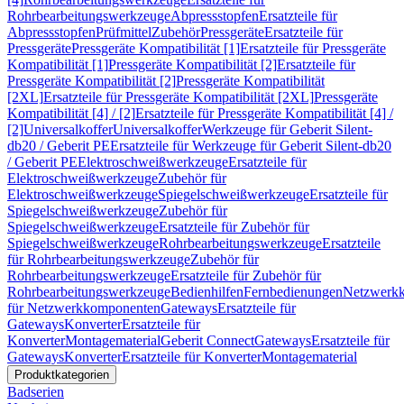
Rohrbearbeitungswerkzeuge
Abpressstopfen
Ersatzteile für
Abpressstopfen
Prüfmittel
Zubehör
Pressgeräte
Ersatzteile für
Pressgeräte
Pressgeräte Kompatibilität [1]
Ersatzteile für Pressgeräte
Kompatibilität [1]
Pressgeräte Kompatibilität [2]
Ersatzteile für
Pressgeräte Kompatibilität [2]
Pressgeräte Kompatibilität
[2XL]
Ersatzteile für Pressgeräte Kompatibilität [2XL]
Pressgeräte
Kompatibilität [4] / [2]
Ersatzteile für Pressgeräte Kompatibilität [4] /
[2]
Universalkoffer
Universalkoffer
Werkzeuge für Geberit Silent-
db20 / Geberit PE
Ersatzteile für Werkzeuge für Geberit Silent-db20
/ Geberit PE
Elektroschweißwerkzeuge
Ersatzteile für
Elektroschweißwerkzeuge
Zubehör für
Elektroschweißwerkzeuge
Spiegelschweißwerkzeuge
Ersatzteile für
Spiegelschweißwerkzeuge
Zubehör für
Spiegelschweißwerkzeuge
Ersatzteile für Zubehör für
Spiegelschweißwerkzeuge
Rohrbearbeitungswerkzeuge
Ersatzteile
für Rohrbearbeitungswerkzeuge
Zubehör für
Rohrbearbeitungswerkzeuge
Ersatzteile für Zubehör für
Rohrbearbeitungswerkzeuge
Bedienhilfen
Fernbedienungen
Netzwerk
für Netzwerkkomponenten
Gateways
Ersatzteile für
Gateways
Konverter
Ersatzteile für
Konverter
Montagematerial
Geberit Connect
Gateways
Ersatzteile für
Gateways
Konverter
Ersatzteile für Konverter
Montagematerial
Produktkategorien
Badserien