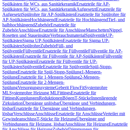
Spülkästen für WCs, aus Sanitärkeramik
Ersatzteile für AP-
Spülkästen für WCs, aus Sanitärkeramik
Aufgesetzt
Ersatzteile für
Aufgesetzt
Spülrohre für AP-Spülkästen
Ersatzteile für Spülrohre für
AP-Spülkästen
Hochhängend
Ersatzteile für Hochhängend
Tief- und
halbhochhängend
Zubehör
Ersatzteile für
Zubehör
Anschlüsse
Ersatzteile für Anschlüsse
Manschetten
Nippel,
Rosetten und Staueinsätze
Verbrauchsmaterial
Spülventile
UP-
Spülkästen
Sigma UP-Spülkästen
Ersatzteile für Sigma UP-
Spülkästen
Spülrohre
Zubehör
Füll- und
Spülventile
Füllventile
Ersatzteile für Füllventile
Füllventile für AP-
Spülkästen
Ersatzteile für Füllventile für AP-Spülkästen
Füllventile
für UP-Spülkästen
Ersatzteile für Füllventile für UP-
Spülkästen
Spülventile
Ersatzteile für Spülventile
Spül-Stopp-
Spülung
Ersatzteile für Spül-Stopp-Spülung
1-Mengen-
Spülung
Ersatzteile für 1-Mengen-Spülung
2-Mengen-
Spülung
Ersatzteile für 2-Mengen-
Spülung
Versorgungssysteme
Geberit FlowFit
Systemrohre
ML
Systemrohre Heizung ML
Fittings
Ersatzteile für
Fittings
Kupplungen
Reduktionen
Bögen
T-Stücke
Innenliegende
Zirkulation
Übergänge unlösbar
Übergänge und Verbindungen,
lösbar
Ersatzteile für Übergänge und Verbindungen,
lösbar
Verschlüsse
Anschlüsse
Ersatzteile für Anschlüsse
Verteiler mit
Gewindeanschluss
T-Stücke für Heizung
Übergänge und
Verbindungen für Heizung, lösbar
Anschlüsse für Heizung
Ersatzteile
für Anschlüsse für Heizung
Zubehör
Dämmungen für