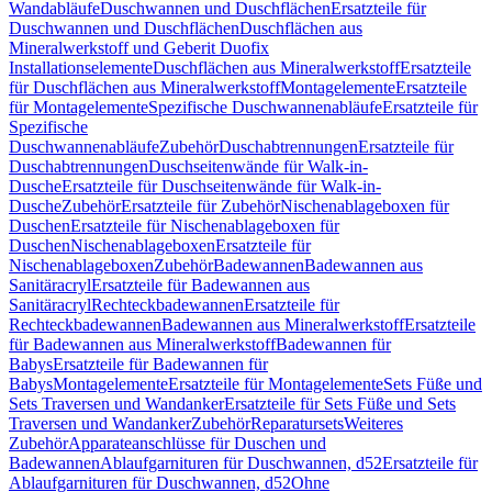
Wandabläufe
Duschwannen und Duschflächen
Ersatzteile für
Duschwannen und Duschflächen
Duschflächen aus
Mineralwerkstoff und Geberit Duofix
Installationselemente
Duschflächen aus Mineralwerkstoff
Ersatzteile
für Duschflächen aus Mineralwerkstoff
Montagelemente
Ersatzteile
für Montagelemente
Spezifische Duschwannenabläufe
Ersatzteile für
Spezifische
Duschwannenabläufe
Zubehör
Duschabtrennungen
Ersatzteile für
Duschabtrennungen
Duschseitenwände für Walk-in-
Dusche
Ersatzteile für Duschseitenwände für Walk-in-
Dusche
Zubehör
Ersatzteile für Zubehör
Nischenablageboxen für
Duschen
Ersatzteile für Nischenablageboxen für
Duschen
Nischenablageboxen
Ersatzteile für
Nischenablageboxen
Zubehör
Badewannen
Badewannen aus
Sanitäracryl
Ersatzteile für Badewannen aus
Sanitäracryl
Rechteckbadewannen
Ersatzteile für
Rechteckbadewannen
Badewannen aus Mineralwerkstoff
Ersatzteile
für Badewannen aus Mineralwerkstoff
Badewannen für
Babys
Ersatzteile für Badewannen für
Babys
Montagelemente
Ersatzteile für Montagelemente
Sets Füße und
Sets Traversen und Wandanker
Ersatzteile für Sets Füße und Sets
Traversen und Wandanker
Zubehör
Reparatursets
Weiteres
Zubehör
Apparateanschlüsse für Duschen und
Badewannen
Ablaufgarnituren für Duschwannen, d52
Ersatzteile für
Ablaufgarnituren für Duschwannen, d52
Ohne