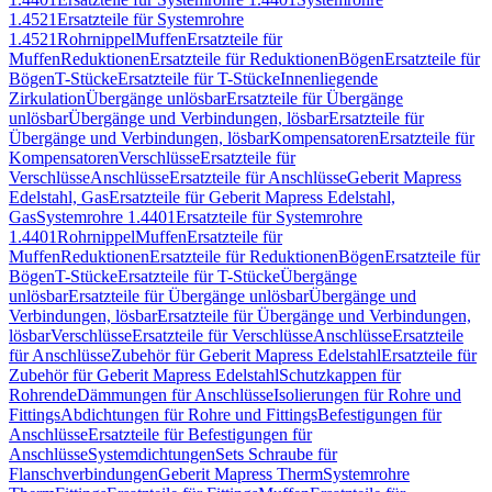
1.4521
Ersatzteile für Systemrohre
1.4521
Rohrnippel
Muffen
Ersatzteile für
Muffen
Reduktionen
Ersatzteile für Reduktionen
Bögen
Ersatzteile für
Bögen
T-Stücke
Ersatzteile für T-Stücke
Innenliegende
Zirkulation
Übergänge unlösbar
Ersatzteile für Übergänge
unlösbar
Übergänge und Verbindungen, lösbar
Ersatzteile für
Übergänge und Verbindungen, lösbar
Kompensatoren
Ersatzteile für
Kompensatoren
Verschlüsse
Ersatzteile für
Verschlüsse
Anschlüsse
Ersatzteile für Anschlüsse
Geberit Mapress
Edelstahl, Gas
Ersatzteile für Geberit Mapress Edelstahl,
Gas
Systemrohre 1.4401
Ersatzteile für Systemrohre
1.4401
Rohrnippel
Muffen
Ersatzteile für
Muffen
Reduktionen
Ersatzteile für Reduktionen
Bögen
Ersatzteile für
Bögen
T-Stücke
Ersatzteile für T-Stücke
Übergänge
unlösbar
Ersatzteile für Übergänge unlösbar
Übergänge und
Verbindungen, lösbar
Ersatzteile für Übergänge und Verbindungen,
lösbar
Verschlüsse
Ersatzteile für Verschlüsse
Anschlüsse
Ersatzteile
für Anschlüsse
Zubehör für Geberit Mapress Edelstahl
Ersatzteile für
Zubehör für Geberit Mapress Edelstahl
Schutzkappen für
Rohrende
Dämmungen für Anschlüsse
Isolierungen für Rohre und
Fittings
Abdichtungen für Rohre und Fittings
Befestigungen für
Anschlüsse
Ersatzteile für Befestigungen für
Anschlüsse
Systemdichtungen
Sets Schraube für
Flanschverbindungen
Geberit Mapress Therm
Systemrohre