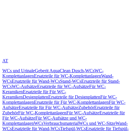
AT
WCs und Urinale
Geberit AquaClean Dusch-WCs
WC-
Komplettanlagen
Ersatzteile für WC-Komplettanlagen
Wand-
WCs
Ersatzteile für Wand-WCs
Stand-WCs
Ersatzteile für Stand-
WCs
WC-Aufsätze
Ersatzteile für WC-Aufsätze
Für WC-
Keramiken
Ersatzteile für Für WC-
Keramiken
Designplatten
Ersatzteile für Designplatten
Für WC-
Komplettanlagen
Ersatzteile für Für WC-Komplettanlagen
Für WC-
Aufsätze
Ersatzteile für Für WC-Aufsätze
Zubehör
Ersatzteile für
Zubehör
Für WC-Komplettanlagen
Für WC-Aufsätze
Ersatzteile für
Für WC-Aufsätze
Für WC-Aufsätze und WC-
Komplettanlagen
WCs
Verbrauchsmaterial
WCs und WC-Sitze
Wand-
WCs
Ersatzteile für Wand-WCs
Tiefspül-WCs
Ersatzteile für Tiefspül-