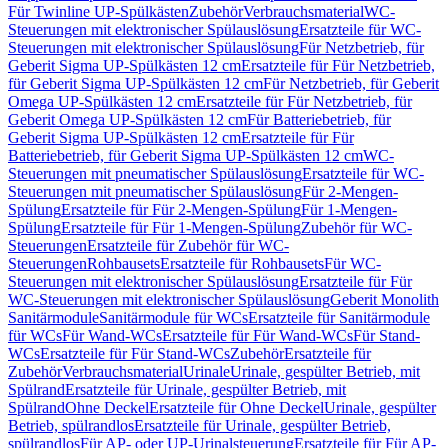
Für Twinline UP-Spülkästen
Zubehör
Verbrauchsmaterial
WC-
Steuerungen mit elektronischer Spülauslösung
Ersatzteile für WC-
Steuerungen mit elektronischer Spülauslösung
Für Netzbetrieb, für
Geberit Sigma UP-Spülkästen 12 cm
Ersatzteile für Für Netzbetrieb,
für Geberit Sigma UP-Spülkästen 12 cm
Für Netzbetrieb, für Geberit
Omega UP-Spülkästen 12 cm
Ersatzteile für Für Netzbetrieb, für
Geberit Omega UP-Spülkästen 12 cm
Für Batteriebetrieb, für
Geberit Sigma UP-Spülkästen 12 cm
Ersatzteile für Für
Batteriebetrieb, für Geberit Sigma UP-Spülkästen 12 cm
WC-
Steuerungen mit pneumatischer Spülauslösung
Ersatzteile für WC-
Steuerungen mit pneumatischer Spülauslösung
Für 2-Mengen-
Spülung
Ersatzteile für Für 2-Mengen-Spülung
Für 1-Mengen-
Spülung
Ersatzteile für Für 1-Mengen-Spülung
Zubehör für WC-
Steuerungen
Ersatzteile für Zubehör für WC-
Steuerungen
Rohbausets
Ersatzteile für Rohbausets
Für WC-
Steuerungen mit elektronischer Spülauslösung
Ersatzteile für Für
WC-Steuerungen mit elektronischer Spülauslösung
Geberit Monolith
Sanitärmodule
Sanitärmodule für WCs
Ersatzteile für Sanitärmodule
für WCs
Für Wand-WCs
Ersatzteile für Für Wand-WCs
Für Stand-
WCs
Ersatzteile für Für Stand-WCs
Zubehör
Ersatzteile für
Zubehör
Verbrauchsmaterial
Urinale
Urinale, gespülter Betrieb, mit
Spülrand
Ersatzteile für Urinale, gespülter Betrieb, mit
Spülrand
Ohne Deckel
Ersatzteile für Ohne Deckel
Urinale, gespülter
Betrieb, spülrandlos
Ersatzteile für Urinale, gespülter Betrieb,
spülrandlos
Für AP- oder UP-Urinalsteuerung
Ersatzteile für Für AP-