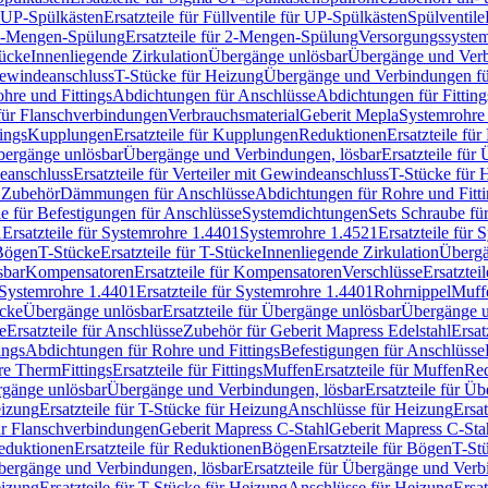
r UP-Spülkästen
Ersatzteile für Füllventile für UP-Spülkästen
Spülventile
-Mengen-Spülung
Ersatzteile für 2-Mengen-Spülung
Versorgungssyste
ücke
Innenliegende Zirkulation
Übergänge unlösbar
Übergänge und Verb
Gewindeanschluss
T-Stücke für Heizung
Übergänge und Verbindungen fü
hre und Fittings
Abdichtungen für Anschlüsse
Abdichtungen für Fitting
für Flanschverbindungen
Verbrauchsmaterial
Geberit Mepla
Systemrohr
tings
Kupplungen
Ersatzteile für Kupplungen
Reduktionen
Ersatzteile fü
Übergänge unlösbar
Übergänge und Verbindungen, lösbar
Ersatzteile fü
deanschluss
Ersatzteile für Verteiler mit Gewindeanschluss
T-Stücke für 
r Zubehör
Dämmungen für Anschlüsse
Abdichtungen für Rohre und Fitti
ile für Befestigungen für Anschlüsse
Systemdichtungen
Sets Schraube fü
1
Ersatzteile für Systemrohre 1.4401
Systemrohre 1.4521
Ersatzteile für
 Bögen
T-Stücke
Ersatzteile für T-Stücke
Innenliegende Zirkulation
Übergä
sbar
Kompensatoren
Ersatzteile für Kompensatoren
Verschlüsse
Ersatztei
Systemrohre 1.4401
Ersatzteile für Systemrohre 1.4401
Rohrnippel
Muff
ücke
Übergänge unlösbar
Ersatzteile für Übergänge unlösbar
Übergänge u
e
Ersatzteile für Anschlüsse
Zubehör für Geberit Mapress Edelstahl
Ersat
ings
Abdichtungen für Rohre und Fittings
Befestigungen für Anschlüsse
re Therm
Fittings
Ersatzteile für Fittings
Muffen
Ersatzteile für Muffen
Re
ergänge unlösbar
Übergänge und Verbindungen, lösbar
Ersatzteile für Ü
eizung
Ersatzteile für T-Stücke für Heizung
Anschlüsse für Heizung
Ersat
ür Flanschverbindungen
Geberit Mapress C-Stahl
Geberit Mapress C-Sta
eduktionen
Ersatzteile für Reduktionen
Bögen
Ersatzteile für Bögen
T-St
ergänge und Verbindungen, lösbar
Ersatzteile für Übergänge und Verb
eizung
Ersatzteile für T-Stücke für Heizung
Anschlüsse für Heizung
Ersat