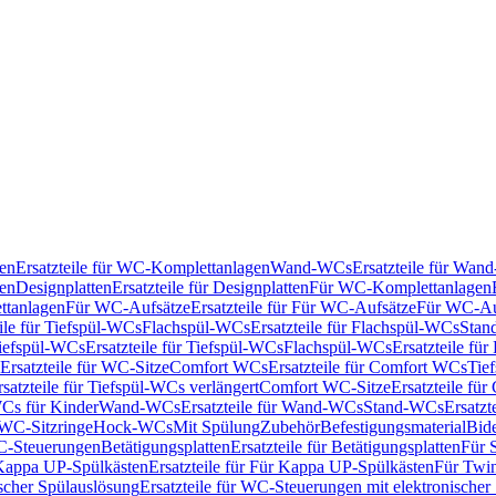
en
Ersatzteile für WC-Komplettanlagen
Wand-WCs
Ersatzteile für Wa
ken
Designplatten
Ersatzteile für Designplatten
Für WC-Komplettanlagen
tanlagen
Für WC-Aufsätze
Ersatzteile für Für WC-Aufsätze
Für WC-Au
eile für Tiefspül-WCs
Flachspül-WCs
Ersatzteile für Flachspül-WCs
Stan
iefspül-WCs
Ersatzteile für Tiefspül-WCs
Flachspül-WCs
Ersatzteile fü
Ersatzteile für WC-Sitze
Comfort WCs
Ersatzteile für Comfort WCs
Tie
rsatzteile für Tiefspül-WCs verlängert
Comfort WC-Sitze
Ersatzteile fü
WCs für Kinder
Wand-WCs
Ersatzteile für Wand-WCs
Stand-WCs
Ersatzt
r WC-Sitzringe
Hock-WCs
Mit Spülung
Zubehör
Befestigungsmaterial
Bide
C-Steuerungen
Betätigungsplatten
Ersatzteile für Betätigungsplatten
Für 
Kappa UP-Spülkästen
Ersatzteile für Für Kappa UP-Spülkästen
Für Twin
scher Spülauslösung
Ersatzteile für WC-Steuerungen mit elektronischer