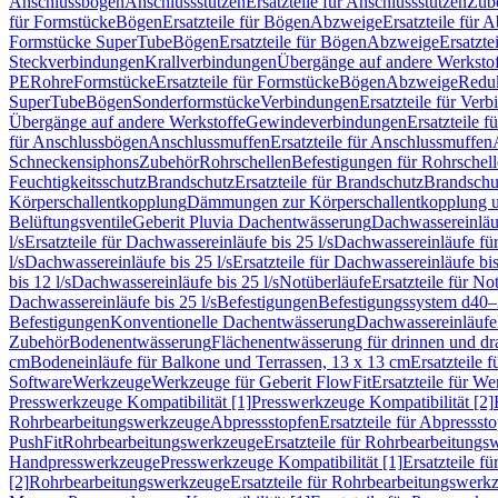
Anschlussbögen
Anschlussstutzen
Ersatzteile für Anschlussstutzen
Zub
für Formstücke
Bögen
Ersatzteile für Bögen
Abzweige
Ersatzteile für 
Formstücke SuperTube
Bögen
Ersatzteile für Bögen
Abzweige
Ersatzte
Steckverbindungen
Krallverbindungen
Übergänge auf andere Werksto
PE
Rohre
Formstücke
Ersatzteile für Formstücke
Bögen
Abzweige
Redu
SuperTube
Bögen
Sonderformstücke
Verbindungen
Ersatzteile für Ver
Übergänge auf andere Werkstoffe
Gewindeverbindungen
Ersatzteile 
für Anschlussbögen
Anschlussmuffen
Ersatzteile für Anschlussmuffen
Schneckensiphons
Zubehör
Rohrschellen
Befestigungen für Rohrschel
Feuchtigkeitsschutz
Brandschutz
Ersatzteile für Brandschutz
Brandschu
Körperschallentkopplung
Dämmungen zur Körperschallentkopplung 
Belüftungsventile
Geberit Pluvia Dachentwässerung
Dachwassereinläu
l/s
Ersatzteile für Dachwassereinläufe bis 25 l/s
Dachwassereinläufe fü
l/s
Dachwassereinläufe bis 25 l/s
Ersatzteile für Dachwassereinläufe bis
bis 12 l/s
Dachwassereinläufe bis 25 l/s
Notüberläufe
Ersatzteile für No
Dachwassereinläufe bis 25 l/s
Befestigungen
Befestigungssystem d40
Befestigungen
Konventionelle Dachentwässerung
Dachwassereinläufe
Zubehör
Bodenentwässerung
Flächenentwässerung für drinnen und d
cm
Bodeneinläufe für Balkone und Terrassen, 13 x 13 cm
Ersatzteile 
Software
Werkzeuge
Werkzeuge für Geberit FlowFit
Ersatzteile für W
Presswerkzeuge Kompatibilität [1]
Presswerkzeuge Kompatibilität [2]
Rohrbearbeitungswerkzeuge
Abpressstopfen
Ersatzteile für Abpressst
PushFit
Rohrbearbeitungswerkzeuge
Ersatzteile für Rohrbearbeitung
Handpresswerkzeuge
Presswerkzeuge Kompatibilität [1]
Ersatzteile f
[2]
Rohrbearbeitungswerkzeuge
Ersatzteile für Rohrbearbeitungswerk