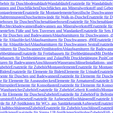
Zubehör für Duschbodenabläufe
Wandabläufe
Ersatzteile für Wandabläufe
wannen und Duschflächen
Duschflächen aus Mineralwerkstoff und Geberi
ntagelemente
Ersatzteile für Montagelemente
Spezifische Duschwanne
schabtrennungen
Duschseitenwände für Walk-in-Dusche
Ersatzteile für
lageboxen für Duschen
Nischenablageboxen
Ersatzteile für Nischenabla
ür Rechteckbadewannen
Badewannen aus Mineralwerkstoff
Ersatzteile f
mente
Sets Füße und Sets Traversen und Wandanker
Ersatzteile für Set
se für Duschen und Badewannen
Ablaufgarnituren für Duschwannen, 
ile für Ablaufdeckel
Ablaufgarnituren für Duschwannen, d90
Ersatzteil
ile für Ablaufdeckel
Ablaufgarnituren für Duschwannen Sestra
Ersatztei
rnituren für Duschwannen
Ventilstopfen
Ablaufgarnituren für Badewann
rehbetätigung
Ersatzteile für Fertigbausets für Drehbetätigung
Mit Drehbe
rtigbausets für Drehbetätigung und Zulauf
Mit Druckbetätigung PushCon
ituren für Badewannen
Anschlusssets
Wasseranschlüsse
Installations- un
ubehör
Ersatzteile für Zubehör
Montageelemente
Ersatzteile für Montag
Bidets
Ersatzteile für Elemente für Bidets
Elemente für Urinale
Ersatztei
mente für Duschen und Badewannen
Ersatzteile für Elemente für Dus
ile für Elemente für Ausgussbecken
Elemente für Armaturen
Ersatzteile 
hirrspüler
Elemente für Konsollasten
Ersatzteile für Elemente für Konso
r Wandspeicher
Zubehör
Ersatzteile für Zubehör
Geberit Kombifix
Montag
le für Elemente für Duschen
Zubehör
Ersatzteile für Zubehör
Für Befesti
unststoff
Aufgesetzt
Ersatzteile für Aufgesetzt
Hochhängend
Ersatzteile
eile für AP-Spülkästen für WCs, aus Sanitärkeramik
Aufgesetzt
Ersatztei
nd halbhochhängend
Zubehör
Ersatzteile für Zubehör
Anschlüsse
Ersatztei
pülkästen
Ersatzteile für Sigma UP-Spülkästen
Spülrohre
Zubehör
Füll- 