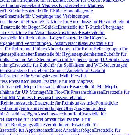
hverbindungen
Geberit Mapress Kupfer
Geberit Mapress
gen
T-Stücke
Ersatzteile für T-Stücke
Innenliegende
bar
Ersatzteile für Übergänge und Verbindungen,
nschlüsse für Heizung
Ersatzteile für Anschlüsse für Heizung
Geberit
n
Ersatzteile für Bögen
T-Stücke
Ersatzteile für T-Stücke
Übergänge
üsse
Ersatzteile für Verschlüsse
Anschlüsse
Ersatzteile für
rsatzteile für Reduktionen
Bögen
Ersatzteile für Bögen
T-
bergänge und Verbindungen, lösbar
Verschlüsse
Ersatzteile für
n für Rohre und Fittings
Abdeckungen für Rohre
Befestigungen für
ienespüleinheiten
Ersatzteile für Hygienespüleinheiten
Zubehör für
r Spülkästen und WC-Steuerungen mit Hygienespülung
UP-Spülkästen
pülung
Ersatzteile für Zubehör für Spülkästen und WC-Steuerungen
stem
Ersatzteile für Geberit Connect Zubehör für Geberit
le
Ersatzteile für Schrägsitzventile
Mit FlowFit
ress Pressanschlüssen
Ersatzteile für Mit Mapress
schlüssen
Mit Mepla Pressanschlüssen
Ersatzteile für Mit Mepla
gelhähne für UP-Montage
Mit FlowFit Pressanschlüssen
Ersatzteile für
le für Mit Mapress Pressanschlüssen
Gebäude-
n
Reinigungsstücke
Ersatzteile für Reinigungsstücke
Formstücke
ckverbindungen
Spannverbindungen
Übergänge auf andere
e für Anschlussbögen
Anschlusssteckmuffen
Ersatzteile für
re
Ersatzteile für Rohre
Formstücke
Ersatzteile für
ile für Reinigungsstücke
Verbindungen
Ersatzteile für
rsatzteile für Apparateanschlüsse
Anschlussbögen
Ersatzteile für