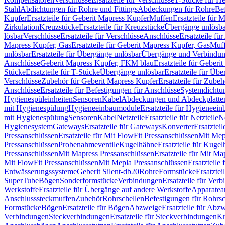
Stahl
Abdichtungen für Rohre und Fittings
Abdeckungen für Rohre
Be
Kupfer
Ersatzteile für Geberit Mapress Kupfer
Muffen
Ersatzteile für 
Zirkulation
Kreuzstücke
Ersatzteile für Kreuzstücke
Übergänge unlösba
lösbar
Verschlüsse
Ersatzteile für Verschlüsse
Anschlüsse
Ersatzteile fü
Mapress Kupfer, Gas
Ersatzteile für Geberit Mapress Kupfer, Gas
Muf
unlösbar
Ersatzteile für Übergänge unlösbar
Übergänge und Verbindun
Anschlüsse
Geberit Mapress Kupfer, FKM blau
Ersatzteile für Geber
Stücke
Ersatzteile für T-Stücke
Übergänge unlösbar
Ersatzteile für Üb
Verschlüsse
Zubehör für Geberit Mapress Kupfer
Ersatzteile für Zube
Anschlüsse
Ersatzteile für Befestigungen für Anschlüsse
Systemdichtu
Hygienespüleinheiten
Sensoren
Kabel
Abdeckungen und Abdeckplatte
mit Hygienespülung
Hygieneeinbaumodule
Ersatzteile für Hygieneei
mit Hygienespülung
Sensoren
Kabel
Netzteile
Ersatzteile für Netzteile
N
Hygienesystem
Gateways
Ersatzteile für Gateways
Konverter
Ersatzteil
Pressanschlüssen
Ersatzteile für Mit FlowFit Pressanschlüssen
Mit Mep
Pressanschlüssen
Probenahmeventile
Kugelhähne
Ersatzteile für Kuge
Pressanschlüssen
Mit Mapress Pressanschlüssen
Ersatzteile für Mit Ma
Mit FlowFit Pressanschlüssen
Mit Mepla Pressanschlüssen
Ersatzteile
Entwässerungssysteme
Geberit Silent-db20
Rohre
Formstücke
Ersatztei
SuperTube
Bögen
Sonderformstücke
Verbindungen
Ersatzteile für Ver
Werkstoffe
Ersatzteile für Übergänge auf andere Werkstoffe
Apparatea
Anschlusssteckmuffen
Zubehör
Rohrschellen
Befestigungen für Rohrsc
Formstücke
Bögen
Ersatzteile für Bögen
Abzweige
Ersatzteile für Abz
Verbindungen
Steckverbindungen
Ersatzteile für Steckverbindungen
Kr