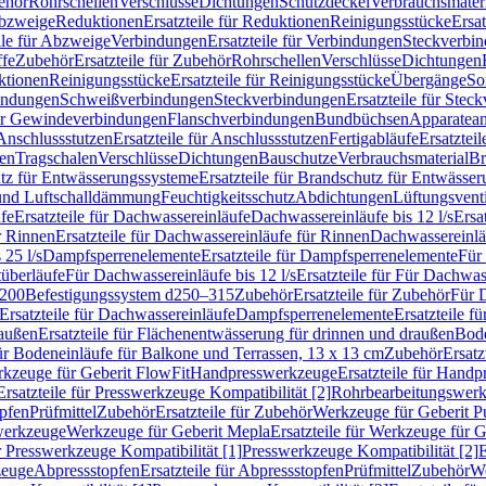
ehör
Rohrschellen
Verschlüsse
Dichtungen
Schutzdeckel
Verbrauchsmater
Abzweige
Reduktionen
Ersatzteile für Reduktionen
Reinigungsstücke
Ersat
ile für Abzweige
Verbindungen
Ersatzteile für Verbindungen
Steckverbi
ffe
Zubehör
Ersatzteile für Zubehör
Rohrschellen
Verschlüsse
Dichtungen
ktionen
Reinigungsstücke
Ersatzteile für Reinigungsstücke
Übergänge
So
bindungen
Schweißverbindungen
Steckverbindungen
Ersatzteile für Ste
für Gewindeverbindungen
Flanschverbindungen
Bundbüchsen
Apparatean
Anschlussstutzen
Ersatzteile für Anschlussstutzen
Fertigabläufe
Ersatzteil
len
Tragschalen
Verschlüsse
Dichtungen
Bauschutze
Verbrauchsmaterial
Br
tz für Entwässerungssysteme
Ersatzteile für Brandschutz für Entwässe
und Luftschalldämmung
Feuchtigkeitsschutz
Abdichtungen
Lüftungsvent
fe
Ersatzteile für Dachwassereinläufe
Dachwassereinläufe bis 12 l/s
Ersa
r Rinnen
Ersatzteile für Dachwassereinläufe für Rinnen
Dachwassereinläu
 25 l/s
Dampfsperrenelemente
Ersatzteile für Dampfsperrenelemente
Für 
tüberläufe
Für Dachwassereinläufe bis 12 l/s
Ersatzteile für Für Dachwass
–200
Befestigungssystem d250–315
Zubehör
Ersatzteile für Zubehör
Für 
Ersatzteile für Dachwassereinläufe
Dampfsperrenelemente
Ersatzteile 
raußen
Ersatzteile für Flächenentwässerung für drinnen und draußen
Bode
für Bodeneinläufe für Balkone und Terrassen, 13 x 13 cm
Zubehör
Ersatz
erkzeuge für Geberit FlowFit
Handpresswerkzeuge
Ersatzteile für Hand
Ersatzteile für Presswerkzeuge Kompatibilität [2]
Rohrbearbeitungswer
opfen
Prüfmittel
Zubehör
Ersatzteile für Zubehör
Werkzeuge für Geberit P
swerkzeuge
Werkzeuge für Geberit Mepla
Ersatzteile für Werkzeuge für 
ür Presswerkzeuge Kompatibilität [1]
Presswerkzeuge Kompatibilität [2]
E
zeuge
Abpressstopfen
Ersatzteile für Abpressstopfen
Prüfmittel
Zubehör
We