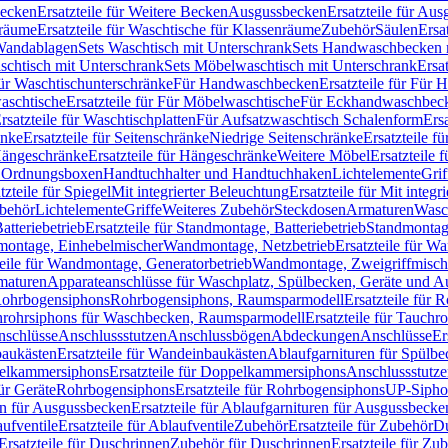
Becken
Ersatzteile für Weitere Becken
Ausgussbecken
Ersatzteile für Au
nräume
Ersatzteile für Waschtische für Klassenräume
Zubehör
Säulen
Ersa
andablagen
Sets Waschtisch mit Unterschrank
Sets Handwaschbecken 
aschtisch mit Unterschrank
Sets Möbelwaschtisch mit Unterschrank
Ersa
für Waschtischunterschränke
Für Handwaschbecken
Ersatzteile für Für
aschtische
Ersatzteile für Für Möbelwaschtische
Für Eckhandwaschbec
rsatzteile für Waschtischplatten
Für Aufsatzwaschtisch Schalenform
Ers
änke
Ersatzteile für Seitenschränke
Niedrige Seitenschränke
Ersatzteile f
ängeschränke
Ersatzteile für Hängeschränke
Weitere Möbel
Ersatzteile 
d Ordnungsboxen
Handtuchhalter und Handtuchhaken
Lichtelemente
Grif
tzteile für Spiegel
Mit integrierter Beleuchtung
Ersatzteile für Mit integr
behör
Lichtelemente
Griffe
Weiteres Zubehör
Steckdosen
Armaturen
Wasc
tteriebetrieb
Ersatzteile für Standmontage, Batteriebetrieb
Standmontage
dmontage, Einhebelmischer
Wandmontage, Netzbetrieb
Ersatzteile für W
teile für Wandmontage, Generatorbetrieb
Wandmontage, Zweigriffmisch
rmaturen
Apparateanschlüsse für Waschplatz, Spülbecken, Geräte und 
 Rohrbogensiphons
Rohrbogensiphons, Raumsparmodell
Ersatzteile für
rohrsiphons für Waschbecken, Raumsparmodell
Ersatzteile für Tauch
nschlüsse
Anschlussstutzen
Anschlussbögen
Abdeckungen
Anschlüsse
Er
aukästen
Ersatzteile für Wandeinbaukästen
Ablaufgarnituren für Spülb
elkammersiphons
Ersatzteile für Doppelkammersiphons
Anschlussstutz
für Geräte
Rohrbogensiphons
Ersatzteile für Rohrbogensiphons
UP-Sipho
en für Ausgussbecken
Ersatzteile für Ablaufgarnituren für Ausgussbecke
ufventile
Ersatzteile für Ablaufventile
Zubehör
Ersatzteile für Zubehör
D
Ersatzteile für Duschrinnen
Zubehör für Duschrinnen
Ersatzteile für Zu