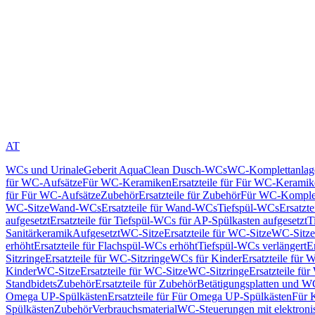
AT
WCs und Urinale
Geberit AquaClean Dusch-WCs
WC-Komplettanlag
für WC-Aufsätze
Für WC-Keramiken
Ersatzteile für Für WC-Kerami
für Für WC-Aufsätze
Zubehör
Ersatzteile für Zubehör
Für WC-Komplet
WC-Sitze
Wand-WCs
Ersatzteile für Wand-WCs
Tiefspül-WCs
Ersatzt
aufgesetzt
Ersatzteile für Tiefspül-WCs für AP-Spülkasten aufgesetzt
T
Sanitärkeramik
Aufgesetzt
WC-Sitze
Ersatzteile für WC-Sitze
WC-Sitze
erhöht
Ersatzteile für Flachspül-WCs erhöht
Tiefspül-WCs verlängert
E
Sitzringe
Ersatzteile für WC-Sitzringe
WCs für Kinder
Ersatzteile für 
Kinder
WC-Sitze
Ersatzteile für WC-Sitze
WC-Sitzringe
Ersatzteile fü
Standbidets
Zubehör
Ersatzteile für Zubehör
Betätigungsplatten und W
Omega UP-Spülkästen
Ersatzteile für Für Omega UP-Spülkästen
Für 
Spülkästen
Zubehör
Verbrauchsmaterial
WC-Steuerungen mit elektroni