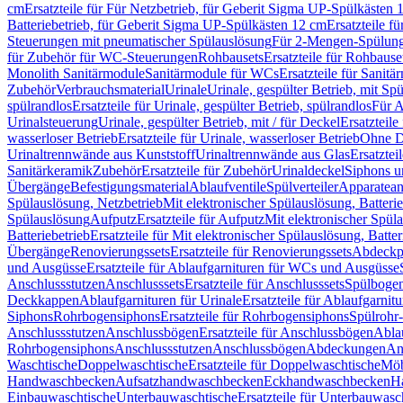
cm
Ersatzteile für Für Netzbetrieb, für Geberit Sigma UP-Spülkästen 
Batteriebetrieb, für Geberit Sigma UP-Spülkästen 12 cm
Ersatzteile f
Steuerungen mit pneumatischer Spülauslösung
Für 2-Mengen-Spülun
für Zubehör für WC-Steuerungen
Rohbausets
Ersatzteile für Rohbause
Monolith Sanitärmodule
Sanitärmodule für WCs
Ersatzteile für Sanit
Zubehör
Verbrauchsmaterial
Urinale
Urinale, gespülter Betrieb, mit Sp
spülrandlos
Ersatzteile für Urinale, gespülter Betrieb, spülrandlos
Für A
Urinalsteuerung
Urinale, gespülter Betrieb, mit / für Deckel
Ersatzteile
wasserloser Betrieb
Ersatzteile für Urinale, wasserloser Betrieb
Ohne D
Urinaltrennwände aus Kunststoff
Urinaltrennwände aus Glas
Ersatztei
Sanitärkeramik
Zubehör
Ersatzteile für Zubehör
Urinaldeckel
Siphons u
Übergänge
Befestigungsmaterial
Ablaufventile
Spülverteiler
Apparatean
Spülauslösung, Netzbetrieb
Mit elektronischer Spülauslösung, Batterie
Spülauslösung
Aufputz
Ersatzteile für Aufputz
Mit elektronischer Spül
Batteriebetrieb
Ersatzteile für Mit elektronischer Spülauslösung, Batter
Übergänge
Renovierungssets
Ersatzteile für Renovierungssets
Abdeckpl
und Ausgüsse
Ersatzteile für Ablaufgarnituren für WCs und Ausgüsse
Anschlussstutzen
Anschlusssets
Ersatzteile für Anschlusssets
Spülbogen
Deckkappen
Ablaufgarnituren für Urinale
Ersatzteile für Ablaufgarnitu
Siphons
Rohrbogensiphons
Ersatzteile für Rohrbogensiphons
Spülrohr
Anschlussstutzen
Anschlussbögen
Ersatzteile für Anschlussbögen
Ablau
Rohrbogensiphons
Anschlussstutzen
Anschlussbögen
Abdeckungen
An
Waschtische
Doppelwaschtische
Ersatzteile für Doppelwaschtische
Möb
Handwaschbecken
Aufsatzhandwaschbecken
Eckhandwaschbecken
H
Einbauwaschtische
Unterbauwaschtische
Ersatzteile für Unterbauwasc