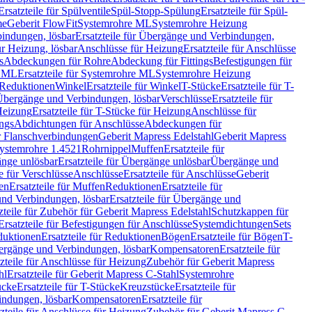
Ersatzteile für Spülventile
Spül-Stopp-Spülung
Ersatzteile für Spül-
me
Geberit FlowFit
Systemrohre ML
Systemrohre Heizung
indungen, lösbar
Ersatzteile für Übergänge und Verbindungen,
r Heizung, lösbar
Anschlüsse für Heizung
Ersatzteile für Anschlüsse
s
Abdeckungen für Rohre
Abdeckung für Fittings
Befestigungen für
e ML
Ersatzteile für Systemrohre ML
Systemrohre Heizung
r Reduktionen
Winkel
Ersatzteile für Winkel
T-Stücke
Ersatzteile für T-
r Übergänge und Verbindungen, lösbar
Verschlüsse
Ersatzteile für
Heizung
Ersatzteile für T-Stücke für Heizung
Anschlüsse für
ngs
Abdichtungen für Anschlüsse
Abdeckungen für
r Flanschverbindungen
Geberit Mapress Edelstahl
Geberit Mapress
 Systemrohre 1.4521
Rohrnippel
Muffen
Ersatzteile für
nge unlösbar
Ersatzteile für Übergänge unlösbar
Übergänge und
le für Verschlüsse
Anschlüsse
Ersatzteile für Anschlüsse
Geberit
en
Ersatzteile für Muffen
Reduktionen
Ersatzteile für
nd Verbindungen, lösbar
Ersatzteile für Übergänge und
zteile für Zubehör für Geberit Mapress Edelstahl
Schutzkappen für
Ersatzteile für Befestigungen für Anschlüsse
Systemdichtungen
Sets
duktionen
Ersatzteile für Reduktionen
Bögen
Ersatzteile für Bögen
T-
bergänge und Verbindungen, lösbar
Kompensatoren
Ersatzteile für
zteile für Anschlüsse für Heizung
Zubehör für Geberit Mapress
hl
Ersatzteile für Geberit Mapress C-Stahl
Systemrohre
ücke
Ersatzteile für T-Stücke
Kreuzstücke
Ersatzteile für
indungen, lösbar
Kompensatoren
Ersatzteile für
zteile für Anschlüsse für Heizung
Zubehör für Geberit Mapress C-