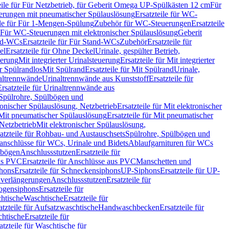
eile für Für Netzbetrieb, für Geberit Omega UP-Spülkästen 12 cm
Für
rungen mit pneumatischer Spülauslösung
Ersatzteile für WC-
ile für Für 1-Mengen-Spülung
Zubehör für WC-Steuerungen
Ersatzteile
ür Für WC-Steuerungen mit elektronischer Spülauslösung
Geberit
nd-WCs
Ersatzteile für Für Stand-WCs
Zubehör
Ersatzteile für
el
Ersatzteile für Ohne Deckel
Urinale, gespülter Betrieb,
uerung
Mit integrierter Urinalsteuerung
Ersatzteile für Mit integrierter
ür Spülrandlos
Mit Spülrand
Ersatzteile für Mit Spülrand
Urinale,
naltrennwände
Urinaltrennwände aus Kunststoff
Ersatzteile für
Ersatzteile für Urinaltrennwände aus
r Spülrohre, Spülbögen und
ronischer Spülauslösung, Netzbetrieb
Ersatzteile für Mit elektronischer
Mit pneumatischer Spülauslösung
Ersatzteile für Mit pneumatischer
 Netzbetrieb
Mit elektronischer Spülauslösung,
atzteile für Rohbau- und Austauschsets
Spülrohre, Spülbögen und
anschlüsse für WCs, Urinale und Bidets
Ablaufgarnituren für WCs
ssbögen
Anschlussstutzen
Ersatzteile für
us PVC
Ersatzteile für Anschlüsse aus PVC
Manschetten und
hons
Ersatzteile für Schneckensiphons
UP-Siphons
Ersatzteile für UP-
enverlängerungen
Anschlussstutzen
Ersatzteile für
ogensiphons
Ersatzteile für
htische
Waschtische
Ersatzteile für
atzteile für Aufsatzwaschtische
Handwaschbecken
Ersatzteile für
htische
Ersatzteile für
atzteile für Waschtische für