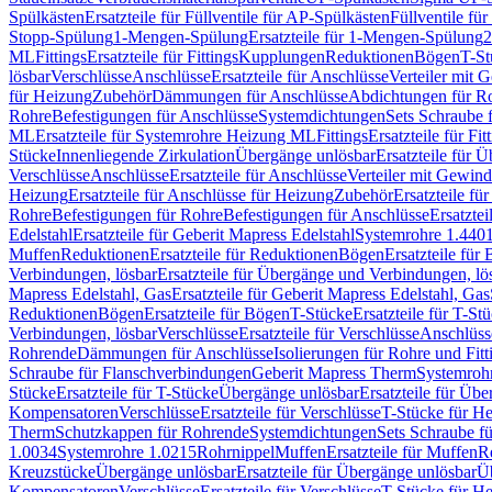
Spülkästen
Ersatzteile für Füllventile für AP-Spülkästen
Füllventile fü
Stopp-Spülung
1-Mengen-Spülung
Ersatzteile für 1-Mengen-Spülung
2
ML
Fittings
Ersatzteile für Fittings
Kupplungen
Reduktionen
Bögen
T-St
lösbar
Verschlüsse
Anschlüsse
Ersatzteile für Anschlüsse
Verteiler mit 
für Heizung
Zubehör
Dämmungen für Anschlüsse
Abdichtungen für Ro
Rohre
Befestigungen für Anschlüsse
Systemdichtungen
Sets Schraube 
ML
Ersatzteile für Systemrohre Heizung ML
Fittings
Ersatzteile für Fit
Stücke
Innenliegende Zirkulation
Übergänge unlösbar
Ersatzteile für 
Verschlüsse
Anschlüsse
Ersatzteile für Anschlüsse
Verteiler mit Gewin
Heizung
Ersatzteile für Anschlüsse für Heizung
Zubehör
Ersatzteile fü
Rohre
Befestigungen für Rohre
Befestigungen für Anschlüsse
Ersatzte
Edelstahl
Ersatzteile für Geberit Mapress Edelstahl
Systemrohre 1.440
Muffen
Reduktionen
Ersatzteile für Reduktionen
Bögen
Ersatzteile für
Verbindungen, lösbar
Ersatzteile für Übergänge und Verbindungen, lö
Mapress Edelstahl, Gas
Ersatzteile für Geberit Mapress Edelstahl, Gas
Reduktionen
Bögen
Ersatzteile für Bögen
T-Stücke
Ersatzteile für T-St
Verbindungen, lösbar
Verschlüsse
Ersatzteile für Verschlüsse
Anschlüss
Rohrende
Dämmungen für Anschlüsse
Isolierungen für Rohre und Fitt
Schraube für Flanschverbindungen
Geberit Mapress Therm
Systemroh
Stücke
Ersatzteile für T-Stücke
Übergänge unlösbar
Ersatzteile für Üb
Kompensatoren
Verschlüsse
Ersatzteile für Verschlüsse
T-Stücke für H
Therm
Schutzkappen für Rohrende
Systemdichtungen
Sets Schraube f
1.0034
Systemrohre 1.0215
Rohrnippel
Muffen
Ersatzteile für Muffen
R
Kreuzstücke
Übergänge unlösbar
Ersatzteile für Übergänge unlösbar
Üb
Kompensatoren
Verschlüsse
Ersatzteile für Verschlüsse
T-Stücke für H