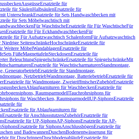
sgussbecken
Ausgüsse
Ersatzteile für
tzteile für Säulen
Halbsäulen
Ersatzteile für
mit Unterschrank
Ersatzteile für Sets Handwaschbecken mit
tzteile für Sets Möbelwaschtisch mit
 Handwaschbecken
Für Waschtische
Ersatzteile für Für Waschtische
Für
ken
Ersatzteile für Für Eckhandwaschbecken
Für
atzteile für Für Aufsatzwaschtisch Schalenform
Für Aufsatzwaschtisch
ür Niedrige Seitenschränke
Hochschränke
Ersatzteile für
für Weitere Möbel
Wandablagen
Ersatzteile für
fe
Sets Füße
Magnettafeln
Steckdosen
Ersatzteile für
ierter Beleuchtung
Spiegelschränke
Ersatzteile für Spiegelschränke
Mit
htischarmaturen
Ersatzteile für Waschtischarmaturen
Standmontage,
, Generatorbetrieb
Ersatzteile für Standmontage,
andmontage, Netzbetrieb
Wandmontage, Batteriebetrieb
Ersatzteile für
er
Ersatzteile für Wandmontage, Zweigriffmischer
Zubehör
Ersatzteile
Ausgussbecken
Ablaufgarnituren für Waschbecken
Ersatzteile für
 Rohrbogensiphons, Raumsparmodell
Tauchrohrsiphons für
rohrsiphons für Waschbecken, Raumsparmodell
UP-Siphons
Ersatzteile
satzteile für
ecken
Ersatzteile für Ablaufgarnituren für
en
Ersatzteile für Anschlussstutzen
Zubehör
Ersatzteile für
ns
Ersatzteile für UP-Siphons
AP-Siphons
Ersatzteile für AP-
n
Siphons
Ersatzteile für Siphons
Anschlussbögen
Ersatzteile für
uschen und Badewannen
Duschen
Bodenentwässerung für
behör für Duschrinnen
Duschbodenabläufe
Ersatzteile für