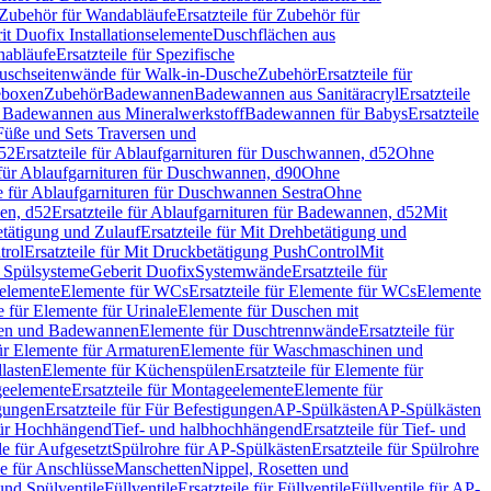
Zubehör für Wandabläufe
Ersatzteile für Zubehör für
t Duofix Installationselemente
Duschflächen aus
nabläufe
Ersatzteile für Spezifische
 Duschseitenwände für Walk-in-Dusche
Zubehör
Ersatzteile für
geboxen
Zubehör
Badewannen
Badewannen aus Sanitäracryl
Ersatzteile
ür Badewannen aus Mineralwerkstoff
Badewannen für Babys
Ersatzteile
s Füße und Sets Traversen und
d52
Ersatzteile für Ablaufgarnituren für Duschwannen, d52
Ohne
e für Ablaufgarnituren für Duschwannen, d90
Ohne
le für Ablaufgarnituren für Duschwannen Sestra
Ohne
en, d52
Ersatzteile für Ablaufgarnituren für Badewannen, d52
Mit
tätigung und Zulauf
Ersatzteile für Mit Drehbetätigung und
trol
Ersatzteile für Mit Druckbetätigung PushControl
Mit
d Spülsysteme
Geberit Duofix
Systemwände
Ersatzteile für
eelemente
Elemente für WCs
Ersatzteile für Elemente für WCs
Elemente
le für Elemente für Urinale
Elemente für Duschen mit
chen und Badewannen
Elemente für Duschtrennwände
Ersatzteile für
für Elemente für Armaturen
Elemente für Waschmaschinen und
llasten
Elemente für Küchenspülen
Ersatzteile für Elemente für
eelemente
Ersatzteile für Montageelemente
Elemente für
gungen
Ersatzteile für Für Befestigungen
AP-Spülkästen
AP-Spülkästen
 für Hochhängend
Tief- und halbhochhängend
Ersatzteile für Tief- und
le für Aufgesetzt
Spülrohre für AP-Spülkästen
Ersatzteile für Spülrohre
le für Anschlüsse
Manschetten
Nippel, Rosetten und
und Spülventile
Füllventile
Ersatzteile für Füllventile
Füllventile für AP-