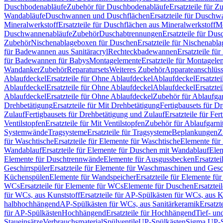
Duschbodenabläufe
Zubehör für Duschbodenabläufe
Ersatzteile für 
Wandabläufe
Duschwannen und Duschflächen
Ersatzteile für Dusch
Mineralwerkstoff
Ersatzteile für Duschflächen aus Mineralwerkstoff
Mo
Duschwannenabläufe
Zubehör
Duschabtrennungen
Ersatzteile für Du
Zubehör
Nischenablageboxen für Duschen
Ersatzteile für Nischenab
für Badewannen aus Sanitäracryl
Rechteckbadewannen
Ersatzteile f
für Badewannen für Babys
Montagelemente
Ersatzteile für Montagele
Wandanker
Zubehör
Reparatursets
Weiteres Zubehör
Apparateanschlüs
Ablaufdeckel
Ersatzteile für Ohne Ablaufdeckel
Ablaufdeckel
Ersatzte
Ablaufdeckel
Ersatzteile für Ohne Ablaufdeckel
Ablaufdeckel
Ersatzte
Ablaufdeckel
Ersatzteile für Ohne Ablaufdeckel
Zubehör für Ablaufga
Drehbetätigung
Ersatzteile für Mit Drehbetätigung
Fertigbausets für D
Zulauf
Fertigbausets für Drehbetätigung und Zulauf
Ersatzteile für Fe
Ventilstopfen
Ersatzteile für Mit Ventilstopfen
Zubehör für Ablaufgarn
Systemwände
Tragsysteme
Ersatzteile für Tragsysteme
Beplankungen
Z
für Waschtische
Ersatzteile für Elemente für Waschtische
Elemente für 
Wandablauf
Ersatzteile für Elemente für Duschen mit Wandablauf
Ele
Elemente für Duschtrennwände
Elemente für Ausgussbecken
Ersatzte
Geschirrspüler
Ersatzteile für Elemente für Waschmaschinen und Gesc
Küchenspülen
Elemente für Wandspeicher
Ersatzteile für Elemente fü
WCs
Ersatzteile für Elemente für WCs
Elemente für Duschen
Ersatztei
für WCs, aus Kunststoff
Ersatzteile für AP-Spülkästen für WCs, aus K
halbhochhängend
AP-Spülkästen für WCs, aus Sanitärkeramik
Ersatzt
für AP-Spülkästen
Hochhängend
Ersatzteile für Hochhängend
Tief- u
Staueinsätze
Verbrauchsmaterial
Spülventile
UP-Spülkästen
Sigma UP-S