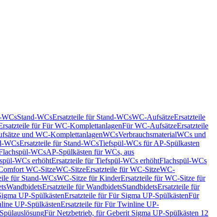
nd-WCs
Stand-WCs
Ersatzteile für Stand-WCs
WC-Aufsätze
Ersatzteile
Ersatzteile für Für WC-Komplettanlagen
Für WC-Aufsätze
Ersatzteile
fsätze und WC-Komplettanlagen
WCs
Verbrauchsmaterial
WCs und
d-WCs
Ersatzteile für Stand-WCs
Tiefspül-WCs für AP-Spülkasten
r Flachspül-WCs
AP-Spülkästen für WCs, aus
fspül-WCs erhöht
Ersatzteile für Tiefspül-WCs erhöht
Flachspül-WCs
r Comfort WC-Sitze
WC-Sitze
Ersatzteile für WC-Sitze
WC-
eile für Stand-WCs
WC-Sitze für Kinder
Ersatzteile für WC-Sitze für
ts
Wandbidets
Ersatzteile für Wandbidets
Standbidets
Ersatzteile für
Sigma UP-Spülkästen
Ersatzteile für Für Sigma UP-Spülkästen
Für
line UP-Spülkästen
Ersatzteile für Für Twinline UP-
 Spülauslösung
Für Netzbetrieb, für Geberit Sigma UP-Spülkästen 12