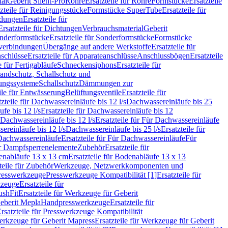
ial
Geberit Silent-Pro
Rohre
Ersatzteile für Rohre
Formstücke
Ersatzteile
zteile für Reinigungsstücke
Formstücke SuperTube
Ersatzteile für
ndungen
Ersatzteile für
Ersatzteile für Dichtungen
Verbrauchsmaterial
Geberit
nderformstücke
Ersatzteile für Sonderformstücke
Formstücke
ckverbindungen
Übergänge auf andere Werkstoffe
Ersatzteile für
schlüsse
Ersatzteile für Apparateanschlüsse
Anschlussbögen
Ersatzteile
e für Fertigabläufe
Schneckensiphons
Ersatzteile für
andschutz, Schallschutz und
rungssysteme
Schallschutz
Dämmungen zur
ile für Entwässerung
Belüftungsventile
Ersatzteile für
tzteile für Dachwassereinläufe bis 12 l/s
Dachwassereinläufe bis 25
fe bis 12 l/s
Ersatzteile für Dachwassereinläufe bis 12
Dachwassereinläufe bis 12 l/s
Ersatzteile für Für Dachwassereinläufe
ereinläufe bis 12 l/s
Dachwassereinläufe bis 25 l/s
Ersatzteile für
Dachwassereinläufe
Ersatzteile für Für Dachwassereinläufe
Für
für Dampfsperrenelemente
Zubehör
Ersatzteile für
nabläufe 13 x 13 cm
Ersatzteile für Bodenabläufe 13 x 13
teile für Zubehör
Werkzeuge, Netzwerkkomponenten und
presswerkzeuge
Presswerkzeuge Kompatibilität [1]
Ersatzteile für
kzeuge
Ersatzteile für
ushFit
Ersatzteile für Werkzeuge für Geberit
Geberit Mepla
Handpresswerkzeuge
Ersatzteile für
rsatzteile für Presswerkzeuge Kompatibilität
rkzeuge für Geberit Mapress
Ersatzteile für Werkzeuge für Geberit