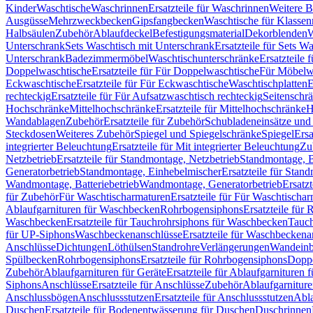
Kinder
Waschtische
Waschrinnen
Ersatzteile für Waschrinnen
Weitere 
Ausgüsse
Mehrzweckbecken
Gipsfangbecken
Waschtische für Klasse
Halbsäulen
Zubehör
Ablaufdeckel
Befestigungsmaterial
Dekorblenden
W
Unterschrank
Sets Waschtisch mit Unterschrank
Ersatzteile für Sets W
Unterschrank
Badezimmermöbel
Waschtischunterschränke
Ersatzteile 
Doppelwaschtische
Ersatzteile für Für Doppelwaschtische
Für Möbelw
Eckwaschtische
Ersatzteile für Für Eckwaschtische
Waschtischplatten
E
rechteckig
Ersatzteile für Für Aufsatzwaschtisch rechteckig
Seitenschr
Hochschränke
Mittelhochschränke
Ersatzteile für Mittelhochschränke
H
Wandablagen
Zubehör
Ersatzteile für Zubehör
Schubladeneinsätze un
Steckdosen
Weiteres Zubehör
Spiegel und Spiegelschränke
Spiegel
Ersa
integrierter Beleuchtung
Ersatzteile für Mit integrierter Beleuchtung
Zu
Netzbetrieb
Ersatzteile für Standmontage, Netzbetrieb
Standmontage, Ba
Generatorbetrieb
Standmontage, Einhebelmischer
Ersatzteile für Stan
Wandmontage, Batteriebetrieb
Wandmontage, Generatorbetrieb
Ersatz
für Zubehör
Für Waschtischarmaturen
Ersatzteile für Für Waschtischa
Ablaufgarnituren für Waschbecken
Rohrbogensiphons
Ersatzteile für
Waschbecken
Ersatzteile für Tauchrohrsiphons für Waschbecken
Tauch
für UP-Siphons
Waschbeckenanschlüsse
Ersatzteile für Waschbeckena
Anschlüsse
Dichtungen
Löthülsen
Standrohre
Verlängerungen
Wandeinb
Spülbecken
Rohrbogensiphons
Ersatzteile für Rohrbogensiphons
Dopp
Zubehör
Ablaufgarnituren für Geräte
Ersatzteile für Ablaufgarnituren 
Siphons
Anschlüsse
Ersatzteile für Anschlüsse
Zubehör
Ablaufgarnitur
Anschlussbögen
Anschlussstutzen
Ersatzteile für Anschlussstutzen
Abla
Duschen
Ersatzteile für Bodenentwässerung für Duschen
Duschrinnen