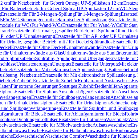
12 cm
Für Netzbetrieb, für Geberit Omega UP-Spülkästen 12 cm
Ersatzt
ür Für Batteriebetrieb, für Geberit Sigma UP-Spülkästen 12 cm
WC-Steue
g
Ersatzteile für Für 2-Mengen-Spülung
Für 1-Mengen-Spülung
Ersatzte
ts
Für WC-Steuerungen mit elektronischer Spülauslösung
Ersatzteile f
ärmodule für WCs
Für Wand-WCs
Ersatzteile für Für Wand-WCs
Für Sta
ülrand
Ersatzteile für Urinale, gespülter Betrieb, mit Spülrand
Ohne Deck
P- oder UP-Urinalsteuerung
Ersatzteile für Für AP- oder UP-Urinalste
 für Urinale, gespülter Betrieb, mit / für Deckel
Spülrandlos
Ersatzteile f
eckel
Ersatzteile für Ohne Deckel
Urinaltrennwände
Ersatzteile für Uri
le für Urinaltrennwände aus Glas
Urinaltrennwände aus Sanitärkeramik
nd Siphonzubehör
Spülrohre, Spülbögen und Übergänge
Ersatzteile fü
schlüsse
Urinalsteuerungen
Unterputz
Ersatzteile für Unterputz
Mit elekt
betrieb
Ersatzteile für Mit elektronischer Spülauslösung, Batteriebetrieb
auslösung, Netzbetrieb
Ersatzteile für Mit elektronischer Spülauslösung,
iebetrieb
Zubehör
Ersatzteile für Zubehör
Rohbau- und Austauschsets
Ers
atten
Für externe Steuerungen
Sonstiges Zubehör
Bedienhilfen
Apparate
Siphons
Ersatzteile für Siphons
Anschlussbögen
Ersatzteile für Anschlu
verlängerungen
Ersatzteile für Spülbogenverlängerungen
Anschlüsse a
ren für Urinale
Urinalsiphons
Ersatzteile für Urinalsiphons
Schneckensip
- und Spülbogenverlängerungen
Ersatzteile für Spülrohr- und Spülbog
fgarnituren für Bidets
Ersatzteile für Ablaufgarnituren für Bidets
Rohrb
schlüsse
Dichtungen
Löthülsen
Ersatzteile für Löthülsen
Waschplatz
Wasc
elwaschtische
Ersatzteile für Möbelwaschtische
Aufsatzwaschtische
Ers
albeinbauwaschtische
Ersatzteile für Halbeinbauwaschtische
Einbauwasc
htische
Eckwaschtische
Waschtische Comfort
Waschtische für Kinder
Ers