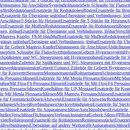
festigungen für Anschlüsse
Systemdichtungen
Sets Schraube für Flansc
Muffen
Reduktionen
Ersatzteile für Reduktionen
Bögen
Ersatzteile für Bö
r
Ersatzteile für Übergänge unlösbar
Übergänge und Verbindungen, lös
r Anschlüsse
T-Stücke für Heizung
Ersatzteile für T-Stücke für Heizung
A
fen
Ersatzteile für Muffen
Reduktionen
Ersatzteile für Reduktionen
Böge
gen, lösbar
Ersatzteile für Übergänge und Verbindungen, lösbar
Verschl
it Mapress Kupfer, FKM blau
Muffen
Ersatzteile für Muffen
Reduktionen
E
ergänge unlösbar
Übergänge und Verbindungen, lösbar
Ersatzteile für Ü
hör für Geberit Mapress Kupfer
Dämmungen für Anschlüsse
Abdichtunge
ngen
Sets Schraube für Flanschverbindungen
Geberit Hygienesystem
Hyg
n
Spülkästen und WC-Steuerungen mit Hygienespülung
Ersatzteile fü
nbaumodule
Zubehör für Spülkästen und WC-Steuerungen mit Hygienes
etzwerkkomponenten
Geberit Connect Zubehör für Geberit Hygienesy
e für Konverter
Sensoren
Montagematerial
Rohrarmaturen
Schrägsitzventi
la Pressanschlüssen
Ersatzteile für Mit Mepla Pressanschlüssen
Mit Map
lhähne
Mit FlowFit Pressanschlüssen
Ersatzteile für Mit FlowFit Pressan
press Pressanschlüssen
Kugelhähne für UP-Montage
Ersatzteile für Ku
 für Mit Mepla Pressanschlüssen
Mit Mapress Pressanschlüssen
Ersatztei
le für Formstücke
Bögen
Abzweige
Ersatzteile für Abzweige
Reduktione
bindungen
Schweißverbindungen
Steckverbindungen
Ersatzteile für Ste
nschlüsse
Ersatzteile für Apparateanschlüsse
Anschlussbögen
Ersatzteil
hellen
Verschlüsse
Dichtungen
Verbrauchsmaterial
Geberit Silent-PP
Roh
weige
Reduktionen
Ersatzteile für Reduktionen
Reinigungsstücke
Ersatzte
allverbindungen
Übergänge auf andere Werkstoffe
Apparateanschlüsse
E