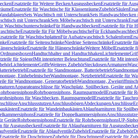
Becken
Ersatzteile für Weitere Becken
Ausgussbecken
Ersatzteile für Au
nräume
Ersatzteile für Waschtische für Klassenräume
Zubehör
Säulen
Ersa
andablagen
Sets Waschtisch mit Unterschrank
Sets Handwaschbecken 
aschtisch mit Unterschrank
Sets Möbelwaschtisch mit Unterschrank
Ersa
für Waschtischunterschränke
Für Handwaschbecken
Ersatzteile für Für
aschtische
Ersatzteile für Für Möbelwaschtische
Für Eckhandwaschbec
rsatzteile für Waschtischplatten
Für Aufsatzwaschtisch Schalenform
Ers
änke
Ersatzteile für Seitenschränke
Niedrige Seitenschränke
Ersatzteile f
ängeschränke
Ersatzteile für Hängeschränke
Weitere Möbel
Ersatzteile 
d Ordnungsboxen
Handtuchhalter und Handtuchhaken
Lichtelemente
Grif
tzteile für Spiegel
Mit integrierter Beleuchtung
Ersatzteile für Mit integr
behör
Lichtelemente
Griffe
Weiteres Zubehör
Steckdosen
Armaturen
Wasc
tteriebetrieb
Ersatzteile für Standmontage, Batteriebetrieb
Standmontage
dmontage, Einhebelmischer
Wandmontage, Netzbetrieb
Ersatzteile für W
teile für Wandmontage, Generatorbetrieb
Wandmontage, Zweigriffmisch
rmaturen
Apparateanschlüsse für Waschplatz, Spülbecken, Geräte und 
 Rohrbogensiphons
Rohrbogensiphons, Raumsparmodell
Ersatzteile für
rohrsiphons für Waschbecken, Raumsparmodell
Ersatzteile für Tauch
nschlüsse
Anschlussstutzen
Anschlussbögen
Abdeckungen
Anschlüsse
Er
aukästen
Ersatzteile für Wandeinbaukästen
Ablaufgarnituren für Spülb
elkammersiphons
Ersatzteile für Doppelkammersiphons
Anschlussstutz
für Geräte
Rohrbogensiphons
Ersatzteile für Rohrbogensiphons
UP-Sipho
en für Ausgussbecken
Ersatzteile für Ablaufgarnituren für Ausgussbecke
ufventile
Ersatzteile für Ablaufventile
Zubehör
Ersatzteile für Zubehör
D
Ersatzteile für Duschrinnen
Zubehör für Duschrinnen
Ersatzteile für Zu