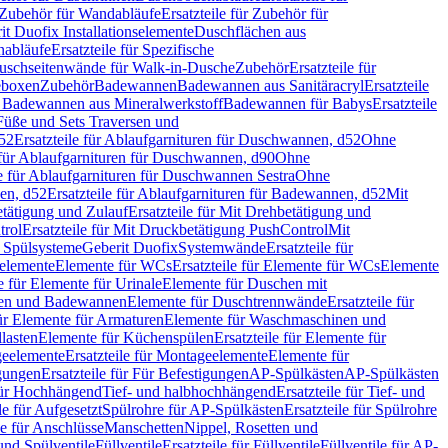
Zubehör für Wandabläufe
Ersatzteile für Zubehör für
t Duofix Installationselemente
Duschflächen aus
nabläufe
Ersatzteile für Spezifische
 Duschseitenwände für Walk-in-Dusche
Zubehör
Ersatzteile für
geboxen
Zubehör
Badewannen
Badewannen aus Sanitäracryl
Ersatzteile
ür Badewannen aus Mineralwerkstoff
Badewannen für Babys
Ersatzteile
s Füße und Sets Traversen und
d52
Ersatzteile für Ablaufgarnituren für Duschwannen, d52
Ohne
e für Ablaufgarnituren für Duschwannen, d90
Ohne
le für Ablaufgarnituren für Duschwannen Sestra
Ohne
en, d52
Ersatzteile für Ablaufgarnituren für Badewannen, d52
Mit
tätigung und Zulauf
Ersatzteile für Mit Drehbetätigung und
trol
Ersatzteile für Mit Druckbetätigung PushControl
Mit
d Spülsysteme
Geberit Duofix
Systemwände
Ersatzteile für
eelemente
Elemente für WCs
Ersatzteile für Elemente für WCs
Elemente
le für Elemente für Urinale
Elemente für Duschen mit
chen und Badewannen
Elemente für Duschtrennwände
Ersatzteile für
für Elemente für Armaturen
Elemente für Waschmaschinen und
llasten
Elemente für Küchenspülen
Ersatzteile für Elemente für
eelemente
Ersatzteile für Montageelemente
Elemente für
gungen
Ersatzteile für Für Befestigungen
AP-Spülkästen
AP-Spülkästen
 für Hochhängend
Tief- und halbhochhängend
Ersatzteile für Tief- und
le für Aufgesetzt
Spülrohre für AP-Spülkästen
Ersatzteile für Spülrohre
le für Anschlüsse
Manschetten
Nippel, Rosetten und
und Spülventile
Füllventile
Ersatzteile für Füllventile
Füllventile für AP-