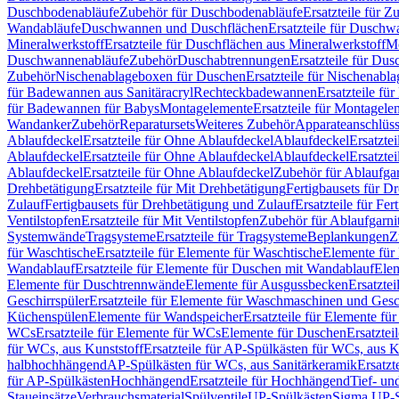
Duschbodenabläufe
Zubehör für Duschbodenabläufe
Ersatzteile für 
Wandabläufe
Duschwannen und Duschflächen
Ersatzteile für Dusch
Mineralwerkstoff
Ersatzteile für Duschflächen aus Mineralwerkstoff
Mo
Duschwannenabläufe
Zubehör
Duschabtrennungen
Ersatzteile für Du
Zubehör
Nischenablageboxen für Duschen
Ersatzteile für Nischenab
für Badewannen aus Sanitäracryl
Rechteckbadewannen
Ersatzteile f
für Badewannen für Babys
Montagelemente
Ersatzteile für Montagele
Wandanker
Zubehör
Reparatursets
Weiteres Zubehör
Apparateanschlüs
Ablaufdeckel
Ersatzteile für Ohne Ablaufdeckel
Ablaufdeckel
Ersatzte
Ablaufdeckel
Ersatzteile für Ohne Ablaufdeckel
Ablaufdeckel
Ersatzte
Ablaufdeckel
Ersatzteile für Ohne Ablaufdeckel
Zubehör für Ablaufga
Drehbetätigung
Ersatzteile für Mit Drehbetätigung
Fertigbausets für D
Zulauf
Fertigbausets für Drehbetätigung und Zulauf
Ersatzteile für Fe
Ventilstopfen
Ersatzteile für Mit Ventilstopfen
Zubehör für Ablaufgarn
Systemwände
Tragsysteme
Ersatzteile für Tragsysteme
Beplankungen
Z
für Waschtische
Ersatzteile für Elemente für Waschtische
Elemente für 
Wandablauf
Ersatzteile für Elemente für Duschen mit Wandablauf
Ele
Elemente für Duschtrennwände
Elemente für Ausgussbecken
Ersatzte
Geschirrspüler
Ersatzteile für Elemente für Waschmaschinen und Gesc
Küchenspülen
Elemente für Wandspeicher
Ersatzteile für Elemente fü
WCs
Ersatzteile für Elemente für WCs
Elemente für Duschen
Ersatztei
für WCs, aus Kunststoff
Ersatzteile für AP-Spülkästen für WCs, aus K
halbhochhängend
AP-Spülkästen für WCs, aus Sanitärkeramik
Ersatzt
für AP-Spülkästen
Hochhängend
Ersatzteile für Hochhängend
Tief- u
Staueinsätze
Verbrauchsmaterial
Spülventile
UP-Spülkästen
Sigma UP-S