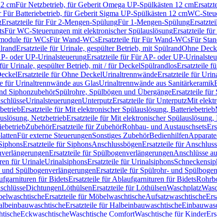
12 cm
Für Netzbetrieb, für Geberit Omega UP-Spülkästen 12 cm
Ersatzt
ür Für Batteriebetrieb, für Geberit Sigma UP-Spülkästen 12 cm
WC-Steue
g
Ersatzteile für Für 2-Mengen-Spülung
Für 1-Mengen-Spülung
Ersatzte
ts
Für WC-Steuerungen mit elektronischer Spülauslösung
Ersatzteile f
ärmodule für WCs
Für Wand-WCs
Ersatzteile für Für Wand-WCs
Für Sta
ülrand
Ersatzteile für Urinale, gespülter Betrieb, mit Spülrand
Ohne Deck
P- oder UP-Urinalsteuerung
Ersatzteile für Für AP- oder UP-Urinalste
 für Urinale, gespülter Betrieb, mit / für Deckel
Spülrandlos
Ersatzteile f
eckel
Ersatzteile für Ohne Deckel
Urinaltrennwände
Ersatzteile für Uri
le für Urinaltrennwände aus Glas
Urinaltrennwände aus Sanitärkeramik
nd Siphonzubehör
Spülrohre, Spülbögen und Übergänge
Ersatzteile fü
schlüsse
Urinalsteuerungen
Unterputz
Ersatzteile für Unterputz
Mit elekt
betrieb
Ersatzteile für Mit elektronischer Spülauslösung, Batteriebetrieb
auslösung, Netzbetrieb
Ersatzteile für Mit elektronischer Spülauslösung,
iebetrieb
Zubehör
Ersatzteile für Zubehör
Rohbau- und Austauschsets
Ers
atten
Für externe Steuerungen
Sonstiges Zubehör
Bedienhilfen
Apparate
Siphons
Ersatzteile für Siphons
Anschlussbögen
Ersatzteile für Anschlu
verlängerungen
Ersatzteile für Spülbogenverlängerungen
Anschlüsse a
ren für Urinale
Urinalsiphons
Ersatzteile für Urinalsiphons
Schneckensip
- und Spülbogenverlängerungen
Ersatzteile für Spülrohr- und Spülbog
fgarnituren für Bidets
Ersatzteile für Ablaufgarnituren für Bidets
Rohrb
schlüsse
Dichtungen
Löthülsen
Ersatzteile für Löthülsen
Waschplatz
Wasc
elwaschtische
Ersatzteile für Möbelwaschtische
Aufsatzwaschtische
Ers
albeinbauwaschtische
Ersatzteile für Halbeinbauwaschtische
Einbauwasc
htische
Eckwaschtische
Waschtische Comfort
Waschtische für Kinder
Ers