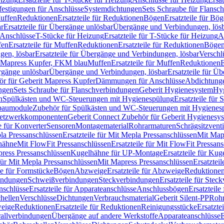
festigungen für Anschlüsse
Systemdichtungen
Sets Schraube für Flansc
Muffen
Reduktionen
Ersatzteile für Reduktionen
Bögen
Ersatzteile für Bö
r
Ersatzteile für Übergänge unlösbar
Übergänge und Verbindungen, lös
r Anschlüsse
T-Stücke für Heizung
Ersatzteile für T-Stücke für Heizung
A
fen
Ersatzteile für Muffen
Reduktionen
Ersatzteile für Reduktionen
Böge
gen, lösbar
Ersatzteile für Übergänge und Verbindungen, lösbar
Verschl
it Mapress Kupfer, FKM blau
Muffen
Ersatzteile für Muffen
Reduktionen
E
ergänge unlösbar
Übergänge und Verbindungen, lösbar
Ersatzteile für Ü
hör für Geberit Mapress Kupfer
Dämmungen für Anschlüsse
Abdichtunge
ngen
Sets Schraube für Flanschverbindungen
Geberit Hygienesystem
Hyg
n
Spülkästen und WC-Steuerungen mit Hygienespülung
Ersatzteile fü
nbaumodule
Zubehör für Spülkästen und WC-Steuerungen mit Hygienes
etzwerkkomponenten
Geberit Connect Zubehör für Geberit Hygienesy
e für Konverter
Sensoren
Montagematerial
Rohrarmaturen
Schrägsitzventi
la Pressanschlüssen
Ersatzteile für Mit Mepla Pressanschlüssen
Mit Map
lhähne
Mit FlowFit Pressanschlüssen
Ersatzteile für Mit FlowFit Pressan
press Pressanschlüssen
Kugelhähne für UP-Montage
Ersatzteile für Ku
 für Mit Mepla Pressanschlüssen
Mit Mapress Pressanschlüssen
Ersatztei
le für Formstücke
Bögen
Abzweige
Ersatzteile für Abzweige
Reduktione
bindungen
Schweißverbindungen
Steckverbindungen
Ersatzteile für Ste
nschlüsse
Ersatzteile für Apparateanschlüsse
Anschlussbögen
Ersatzteil
hellen
Verschlüsse
Dichtungen
Verbrauchsmaterial
Geberit Silent-PP
Roh
weige
Reduktionen
Ersatzteile für Reduktionen
Reinigungsstücke
Ersatzte
allverbindungen
Übergänge auf andere Werkstoffe
Apparateanschlüsse
E