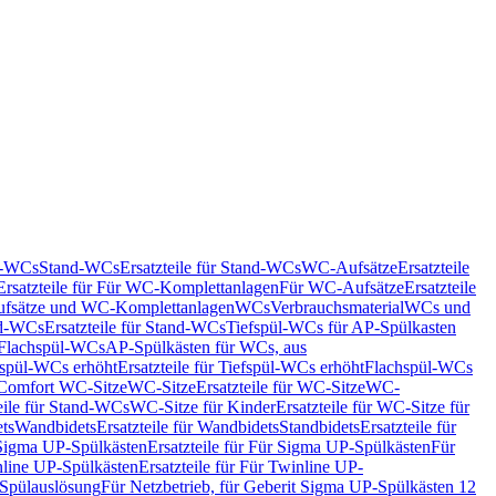
nd-WCs
Stand-WCs
Ersatzteile für Stand-WCs
WC-Aufsätze
Ersatzteile
Ersatzteile für Für WC-Komplettanlagen
Für WC-Aufsätze
Ersatzteile
fsätze und WC-Komplettanlagen
WCs
Verbrauchsmaterial
WCs und
d-WCs
Ersatzteile für Stand-WCs
Tiefspül-WCs für AP-Spülkasten
r Flachspül-WCs
AP-Spülkästen für WCs, aus
fspül-WCs erhöht
Ersatzteile für Tiefspül-WCs erhöht
Flachspül-WCs
r Comfort WC-Sitze
WC-Sitze
Ersatzteile für WC-Sitze
WC-
eile für Stand-WCs
WC-Sitze für Kinder
Ersatzteile für WC-Sitze für
ts
Wandbidets
Ersatzteile für Wandbidets
Standbidets
Ersatzteile für
Sigma UP-Spülkästen
Ersatzteile für Für Sigma UP-Spülkästen
Für
line UP-Spülkästen
Ersatzteile für Für Twinline UP-
 Spülauslösung
Für Netzbetrieb, für Geberit Sigma UP-Spülkästen 12