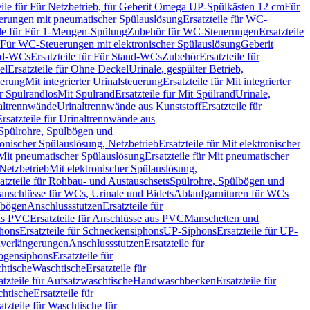
eile für Für Netzbetrieb, für Geberit Omega UP-Spülkästen 12 cm
Für
rungen mit pneumatischer Spülauslösung
Ersatzteile für WC-
ile für Für 1-Mengen-Spülung
Zubehör für WC-Steuerungen
Ersatzteile
ür Für WC-Steuerungen mit elektronischer Spülauslösung
Geberit
nd-WCs
Ersatzteile für Für Stand-WCs
Zubehör
Ersatzteile für
el
Ersatzteile für Ohne Deckel
Urinale, gespülter Betrieb,
uerung
Mit integrierter Urinalsteuerung
Ersatzteile für Mit integrierter
ür Spülrandlos
Mit Spülrand
Ersatzteile für Mit Spülrand
Urinale,
naltrennwände
Urinaltrennwände aus Kunststoff
Ersatzteile für
Ersatzteile für Urinaltrennwände aus
r Spülrohre, Spülbögen und
ronischer Spülauslösung, Netzbetrieb
Ersatzteile für Mit elektronischer
Mit pneumatischer Spülauslösung
Ersatzteile für Mit pneumatischer
 Netzbetrieb
Mit elektronischer Spülauslösung,
atzteile für Rohbau- und Austauschsets
Spülrohre, Spülbögen und
anschlüsse für WCs, Urinale und Bidets
Ablaufgarnituren für WCs
ssbögen
Anschlussstutzen
Ersatzteile für
us PVC
Ersatzteile für Anschlüsse aus PVC
Manschetten und
hons
Ersatzteile für Schneckensiphons
UP-Siphons
Ersatzteile für UP-
enverlängerungen
Anschlussstutzen
Ersatzteile für
ogensiphons
Ersatzteile für
htische
Waschtische
Ersatzteile für
atzteile für Aufsatzwaschtische
Handwaschbecken
Ersatzteile für
htische
Ersatzteile für
atzteile für Waschtische für