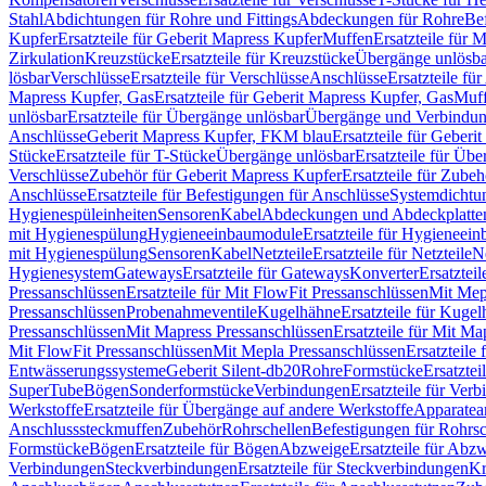
Stahl
Abdichtungen für Rohre und Fittings
Abdeckungen für Rohre
Be
Kupfer
Ersatzteile für Geberit Mapress Kupfer
Muffen
Ersatzteile für 
Zirkulation
Kreuzstücke
Ersatzteile für Kreuzstücke
Übergänge unlösba
lösbar
Verschlüsse
Ersatzteile für Verschlüsse
Anschlüsse
Ersatzteile fü
Mapress Kupfer, Gas
Ersatzteile für Geberit Mapress Kupfer, Gas
Muf
unlösbar
Ersatzteile für Übergänge unlösbar
Übergänge und Verbindun
Anschlüsse
Geberit Mapress Kupfer, FKM blau
Ersatzteile für Geber
Stücke
Ersatzteile für T-Stücke
Übergänge unlösbar
Ersatzteile für Üb
Verschlüsse
Zubehör für Geberit Mapress Kupfer
Ersatzteile für Zube
Anschlüsse
Ersatzteile für Befestigungen für Anschlüsse
Systemdichtu
Hygienespüleinheiten
Sensoren
Kabel
Abdeckungen und Abdeckplatte
mit Hygienespülung
Hygieneeinbaumodule
Ersatzteile für Hygieneei
mit Hygienespülung
Sensoren
Kabel
Netzteile
Ersatzteile für Netzteile
N
Hygienesystem
Gateways
Ersatzteile für Gateways
Konverter
Ersatzteil
Pressanschlüssen
Ersatzteile für Mit FlowFit Pressanschlüssen
Mit Mep
Pressanschlüssen
Probenahmeventile
Kugelhähne
Ersatzteile für Kuge
Pressanschlüssen
Mit Mapress Pressanschlüssen
Ersatzteile für Mit Ma
Mit FlowFit Pressanschlüssen
Mit Mepla Pressanschlüssen
Ersatzteile
Entwässerungssysteme
Geberit Silent-db20
Rohre
Formstücke
Ersatztei
SuperTube
Bögen
Sonderformstücke
Verbindungen
Ersatzteile für Ver
Werkstoffe
Ersatzteile für Übergänge auf andere Werkstoffe
Apparatea
Anschlusssteckmuffen
Zubehör
Rohrschellen
Befestigungen für Rohrsc
Formstücke
Bögen
Ersatzteile für Bögen
Abzweige
Ersatzteile für Abz
Verbindungen
Steckverbindungen
Ersatzteile für Steckverbindungen
Kr