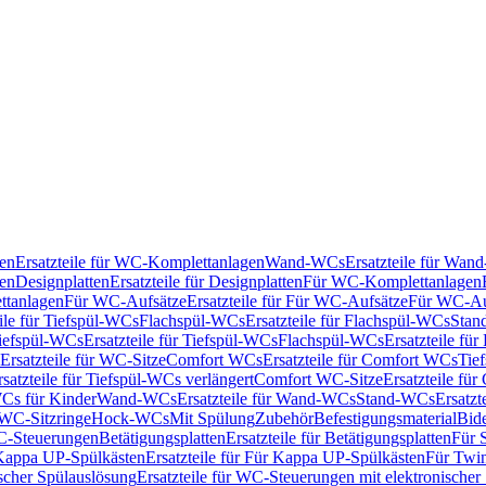
en
Ersatzteile für WC-Komplettanlagen
Wand-WCs
Ersatzteile für Wa
ken
Designplatten
Ersatzteile für Designplatten
Für WC-Komplettanlagen
tanlagen
Für WC-Aufsätze
Ersatzteile für Für WC-Aufsätze
Für WC-Au
eile für Tiefspül-WCs
Flachspül-WCs
Ersatzteile für Flachspül-WCs
Stan
iefspül-WCs
Ersatzteile für Tiefspül-WCs
Flachspül-WCs
Ersatzteile fü
Ersatzteile für WC-Sitze
Comfort WCs
Ersatzteile für Comfort WCs
Tie
rsatzteile für Tiefspül-WCs verlängert
Comfort WC-Sitze
Ersatzteile fü
WCs für Kinder
Wand-WCs
Ersatzteile für Wand-WCs
Stand-WCs
Ersatzt
r WC-Sitzringe
Hock-WCs
Mit Spülung
Zubehör
Befestigungsmaterial
Bide
C-Steuerungen
Betätigungsplatten
Ersatzteile für Betätigungsplatten
Für 
Kappa UP-Spülkästen
Ersatzteile für Für Kappa UP-Spülkästen
Für Twin
scher Spülauslösung
Ersatzteile für WC-Steuerungen mit elektronischer