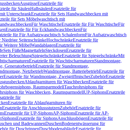
sgussbecken
Ausgüsse
Ersatzteile für
tzteile für Säulen
Halbsäulen
Ersatzteile für
mit Unterschrank
Ersatzteile für Sets Handwaschbecken mit
tzteile für Sets Möbelwaschtisch mit
 Handwaschbecken
Für Waschtische
Ersatzteile für Für Waschtische
Für
ken
Ersatzteile für Für Eckhandwaschbecken
Für
atzteile für Für Aufsatzwaschtisch Schalenform
Für Aufsatzwaschtisch
ür Niedrige Seitenschränke
Hochschränke
Ersatzteile für
für Weitere Möbel
Wandablagen
Ersatzteile für
fe
Sets Füße
Magnettafeln
Steckdosen
Ersatzteile für
ierter Beleuchtung
Spiegelschränke
Ersatzteile für Spiegelschränke
Mit
htischarmaturen
Ersatzteile für Waschtischarmaturen
Standmontage,
, Generatorbetrieb
Ersatzteile für Standmontage,
andmontage, Netzbetrieb
Wandmontage, Batteriebetrieb
Ersatzteile für
er
Ersatzteile für Wandmontage, Zweigriffmischer
Zubehör
Ersatzteile
Ausgussbecken
Ablaufgarnituren für Waschbecken
Ersatzteile für
 Rohrbogensiphons, Raumsparmodell
Tauchrohrsiphons für
rohrsiphons für Waschbecken, Raumsparmodell
UP-Siphons
Ersatzteile
satzteile für
ecken
Ersatzteile für Ablaufgarnituren für
en
Ersatzteile für Anschlussstutzen
Zubehör
Ersatzteile für
ns
Ersatzteile für UP-Siphons
AP-Siphons
Ersatzteile für AP-
n
Siphons
Ersatzteile für Siphons
Anschlussbögen
Ersatzteile für
uschen und Badewannen
Duschen
Bodenentwässerung für
behör für Duschrinnen
Duschbodenabläufe
Ersatzteile für