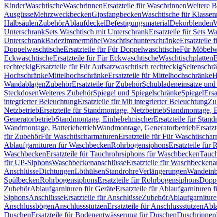
Kinder
Waschtische
Waschrinnen
Ersatzteile für Waschrinnen
Weitere 
Ausgüsse
Mehrzweckbecken
Gipsfangbecken
Waschtische für Klasse
Halbsäulen
Zubehör
Ablaufdeckel
Befestigungsmaterial
Dekorblenden
W
Unterschrank
Sets Waschtisch mit Unterschrank
Ersatzteile für Sets W
Unterschrank
Badezimmermöbel
Waschtischunterschränke
Ersatzteile 
Doppelwaschtische
Ersatzteile für Für Doppelwaschtische
Für Möbelw
Eckwaschtische
Ersatzteile für Für Eckwaschtische
Waschtischplatten
E
rechteckig
Ersatzteile für Für Aufsatzwaschtisch rechteckig
Seitenschr
Hochschränke
Mittelhochschränke
Ersatzteile für Mittelhochschränke
H
Wandablagen
Zubehör
Ersatzteile für Zubehör
Schubladeneinsätze un
Steckdosen
Weiteres Zubehör
Spiegel und Spiegelschränke
Spiegel
Ersa
integrierter Beleuchtung
Ersatzteile für Mit integrierter Beleuchtung
Zu
Netzbetrieb
Ersatzteile für Standmontage, Netzbetrieb
Standmontage, Ba
Generatorbetrieb
Standmontage, Einhebelmischer
Ersatzteile für Stan
Wandmontage, Batteriebetrieb
Wandmontage, Generatorbetrieb
Ersatz
für Zubehör
Für Waschtischarmaturen
Ersatzteile für Für Waschtischa
Ablaufgarnituren für Waschbecken
Rohrbogensiphons
Ersatzteile für
Waschbecken
Ersatzteile für Tauchrohrsiphons für Waschbecken
Tauch
für UP-Siphons
Waschbeckenanschlüsse
Ersatzteile für Waschbeckena
Anschlüsse
Dichtungen
Löthülsen
Standrohre
Verlängerungen
Wandeinb
Spülbecken
Rohrbogensiphons
Ersatzteile für Rohrbogensiphons
Dopp
Zubehör
Ablaufgarnituren für Geräte
Ersatzteile für Ablaufgarnituren 
Siphons
Anschlüsse
Ersatzteile für Anschlüsse
Zubehör
Ablaufgarnitur
Anschlussbögen
Anschlussstutzen
Ersatzteile für Anschlussstutzen
Abla
Duschen
Ersatzteile für Bodenentwässerung für Duschen
Duschrinnen