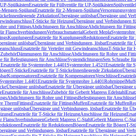
r UP-Spülkästen
Ersatzteile für Füllventile für UP-Spülkästen
Spülventile
-Mengen-Spülung
Ersatzteile für 2-Mengen-Spülung
Versorgungssyste
ücke
Innenliegende Zirkulation
Übergänge unlösbar
Übergänge und Verb
Gewindeanschluss
T-Stücke für Heizung
Übergänge und Verbindungen fü
hre und Fittings
Abdichtungen für Anschlüsse
Abdichtungen für Fitting
für Flanschverbindungen
Verbrauchsmaterial
Geberit Mepla
Systemrohr
tings
Kupplungen
Ersatzteile für Kupplungen
Reduktionen
Ersatzteile fü
Übergänge unlösbar
Übergänge und Verbindungen, lösbar
Ersatzteile fü
deanschluss
Ersatzteile für Verteiler mit Gewindeanschluss
T-Stücke für 
r Zubehör
Dämmungen für Anschlüsse
Abdichtungen für Rohre und Fitti
ile für Befestigungen für Anschlüsse
Systemdichtungen
Sets Schraube fü
1
Ersatzteile für Systemrohre 1.4401
Systemrohre 1.4521
Ersatzteile für
 Bögen
T-Stücke
Ersatzteile für T-Stücke
Innenliegende Zirkulation
Übergä
sbar
Kompensatoren
Ersatzteile für Kompensatoren
Verschlüsse
Ersatztei
Systemrohre 1.4401
Ersatzteile für Systemrohre 1.4401
Rohrnippel
Muff
ücke
Übergänge unlösbar
Ersatzteile für Übergänge unlösbar
Übergänge u
e
Ersatzteile für Anschlüsse
Zubehör für Geberit Mapress Edelstahl
Ersat
ings
Abdichtungen für Rohre und Fittings
Befestigungen für Anschlüsse
re Therm
Fittings
Ersatzteile für Fittings
Muffen
Ersatzteile für Muffen
Re
ergänge unlösbar
Übergänge und Verbindungen, lösbar
Ersatzteile für Ü
eizung
Ersatzteile für T-Stücke für Heizung
Anschlüsse für Heizung
Ersat
ür Flanschverbindungen
Geberit Mapress C-Stahl
Geberit Mapress C-Sta
eduktionen
Ersatzteile für Reduktionen
Bögen
Ersatzteile für Bögen
T-St
ergänge und Verbindungen, lösbar
Ersatzteile für Übergänge und Verb
eizung
Ersatzteile für T-Stücke für Heizung
Anschlüsse für Heizung
Ersat