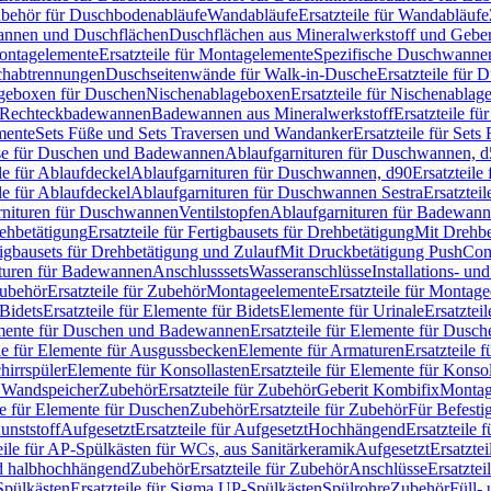
Zubehör für Duschbodenabläufe
Wandabläufe
Ersatzteile für Wandabläufe
wannen und Duschflächen
Duschflächen aus Mineralwerkstoff und Geberi
ntagelemente
Ersatzteile für Montagelemente
Spezifische Duschwanne
schabtrennungen
Duschseitenwände für Walk-in-Dusche
Ersatzteile für
lageboxen für Duschen
Nischenablageboxen
Ersatzteile für Nischenabla
ür Rechteckbadewannen
Badewannen aus Mineralwerkstoff
Ersatzteile f
mente
Sets Füße und Sets Traversen und Wandanker
Ersatzteile für Set
se für Duschen und Badewannen
Ablaufgarnituren für Duschwannen, 
ile für Ablaufdeckel
Ablaufgarnituren für Duschwannen, d90
Ersatzteil
ile für Ablaufdeckel
Ablaufgarnituren für Duschwannen Sestra
Ersatztei
rnituren für Duschwannen
Ventilstopfen
Ablaufgarnituren für Badewann
rehbetätigung
Ersatzteile für Fertigbausets für Drehbetätigung
Mit Drehbe
rtigbausets für Drehbetätigung und Zulauf
Mit Druckbetätigung PushCon
ituren für Badewannen
Anschlusssets
Wasseranschlüsse
Installations- un
ubehör
Ersatzteile für Zubehör
Montageelemente
Ersatzteile für Montag
Bidets
Ersatzteile für Elemente für Bidets
Elemente für Urinale
Ersatztei
mente für Duschen und Badewannen
Ersatzteile für Elemente für Dus
ile für Elemente für Ausgussbecken
Elemente für Armaturen
Ersatzteile 
hirrspüler
Elemente für Konsollasten
Ersatzteile für Elemente für Konso
r Wandspeicher
Zubehör
Ersatzteile für Zubehör
Geberit Kombifix
Montag
le für Elemente für Duschen
Zubehör
Ersatzteile für Zubehör
Für Befesti
unststoff
Aufgesetzt
Ersatzteile für Aufgesetzt
Hochhängend
Ersatzteile
eile für AP-Spülkästen für WCs, aus Sanitärkeramik
Aufgesetzt
Ersatztei
nd halbhochhängend
Zubehör
Ersatzteile für Zubehör
Anschlüsse
Ersatztei
pülkästen
Ersatzteile für Sigma UP-Spülkästen
Spülrohre
Zubehör
Füll- 