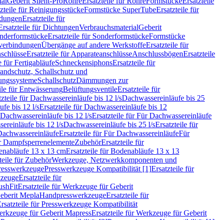
ial
Geberit Silent-Pro
Rohre
Ersatzteile für Rohre
Formstücke
Ersatzteile
zteile für Reinigungsstücke
Formstücke SuperTube
Ersatzteile für
ndungen
Ersatzteile für
Ersatzteile für Dichtungen
Verbrauchsmaterial
Geberit
nderformstücke
Ersatzteile für Sonderformstücke
Formstücke
ckverbindungen
Übergänge auf andere Werkstoffe
Ersatzteile für
schlüsse
Ersatzteile für Apparateanschlüsse
Anschlussbögen
Ersatzteile
e für Fertigabläufe
Schneckensiphons
Ersatzteile für
andschutz, Schallschutz und
rungssysteme
Schallschutz
Dämmungen zur
ile für Entwässerung
Belüftungsventile
Ersatzteile für
tzteile für Dachwassereinläufe bis 12 l/s
Dachwassereinläufe bis 25
fe bis 12 l/s
Ersatzteile für Dachwassereinläufe bis 12
Dachwassereinläufe bis 12 l/s
Ersatzteile für Für Dachwassereinläufe
ereinläufe bis 12 l/s
Dachwassereinläufe bis 25 l/s
Ersatzteile für
Dachwassereinläufe
Ersatzteile für Für Dachwassereinläufe
Für
für Dampfsperrenelemente
Zubehör
Ersatzteile für
nabläufe 13 x 13 cm
Ersatzteile für Bodenabläufe 13 x 13
teile für Zubehör
Werkzeuge, Netzwerkkomponenten und
presswerkzeuge
Presswerkzeuge Kompatibilität [1]
Ersatzteile für
kzeuge
Ersatzteile für
ushFit
Ersatzteile für Werkzeuge für Geberit
Geberit Mepla
Handpresswerkzeuge
Ersatzteile für
rsatzteile für Presswerkzeuge Kompatibilität
rkzeuge für Geberit Mapress
Ersatzteile für Werkzeuge für Geberit