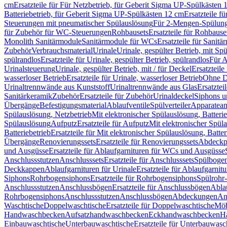
cm
Ersatzteile für Für Netzbetrieb, für Geberit Sigma UP-Spülkästen 
Batteriebetrieb, für Geberit Sigma UP-Spülkästen 12 cm
Ersatzteile f
Steuerungen mit pneumatischer Spülauslösung
Für 2-Mengen-Spülun
für Zubehör für WC-Steuerungen
Rohbausets
Ersatzteile für Rohbause
Monolith Sanitärmodule
Sanitärmodule für WCs
Ersatzteile für Sanit
Zubehör
Verbrauchsmaterial
Urinale
Urinale, gespülter Betrieb, mit Sp
spülrandlos
Ersatzteile für Urinale, gespülter Betrieb, spülrandlos
Für A
Urinalsteuerung
Urinale, gespülter Betrieb, mit / für Deckel
Ersatzteile
wasserloser Betrieb
Ersatzteile für Urinale, wasserloser Betrieb
Ohne D
Urinaltrennwände aus Kunststoff
Urinaltrennwände aus Glas
Ersatztei
Sanitärkeramik
Zubehör
Ersatzteile für Zubehör
Urinaldeckel
Siphons u
Übergänge
Befestigungsmaterial
Ablaufventile
Spülverteiler
Apparatean
Spülauslösung, Netzbetrieb
Mit elektronischer Spülauslösung, Batterie
Spülauslösung
Aufputz
Ersatzteile für Aufputz
Mit elektronischer Spül
Batteriebetrieb
Ersatzteile für Mit elektronischer Spülauslösung, Batter
Übergänge
Renovierungssets
Ersatzteile für Renovierungssets
Abdeckpl
und Ausgüsse
Ersatzteile für Ablaufgarnituren für WCs und Ausgüsse
Anschlussstutzen
Anschlusssets
Ersatzteile für Anschlusssets
Spülbogen
Deckkappen
Ablaufgarnituren für Urinale
Ersatzteile für Ablaufgarnitu
Siphons
Rohrbogensiphons
Ersatzteile für Rohrbogensiphons
Spülrohr
Anschlussstutzen
Anschlussbögen
Ersatzteile für Anschlussbögen
Ablau
Rohrbogensiphons
Anschlussstutzen
Anschlussbögen
Abdeckungen
An
Waschtische
Doppelwaschtische
Ersatzteile für Doppelwaschtische
Möb
Handwaschbecken
Aufsatzhandwaschbecken
Eckhandwaschbecken
H
Einbauwaschtische
Unterbauwaschtische
Ersatzteile für Unterbauwasc