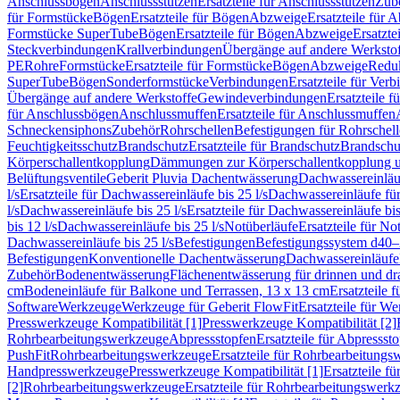
Anschlussbögen
Anschlussstutzen
Ersatzteile für Anschlussstutzen
Zub
für Formstücke
Bögen
Ersatzteile für Bögen
Abzweige
Ersatzteile für 
Formstücke SuperTube
Bögen
Ersatzteile für Bögen
Abzweige
Ersatzte
Steckverbindungen
Krallverbindungen
Übergänge auf andere Werksto
PE
Rohre
Formstücke
Ersatzteile für Formstücke
Bögen
Abzweige
Redu
SuperTube
Bögen
Sonderformstücke
Verbindungen
Ersatzteile für Ver
Übergänge auf andere Werkstoffe
Gewindeverbindungen
Ersatzteile 
für Anschlussbögen
Anschlussmuffen
Ersatzteile für Anschlussmuffen
Schneckensiphons
Zubehör
Rohrschellen
Befestigungen für Rohrschel
Feuchtigkeitsschutz
Brandschutz
Ersatzteile für Brandschutz
Brandschu
Körperschallentkopplung
Dämmungen zur Körperschallentkopplung 
Belüftungsventile
Geberit Pluvia Dachentwässerung
Dachwassereinläu
l/s
Ersatzteile für Dachwassereinläufe bis 25 l/s
Dachwassereinläufe fü
l/s
Dachwassereinläufe bis 25 l/s
Ersatzteile für Dachwassereinläufe bis
bis 12 l/s
Dachwassereinläufe bis 25 l/s
Notüberläufe
Ersatzteile für No
Dachwassereinläufe bis 25 l/s
Befestigungen
Befestigungssystem d40
Befestigungen
Konventionelle Dachentwässerung
Dachwassereinläufe
Zubehör
Bodenentwässerung
Flächenentwässerung für drinnen und d
cm
Bodeneinläufe für Balkone und Terrassen, 13 x 13 cm
Ersatzteile 
Software
Werkzeuge
Werkzeuge für Geberit FlowFit
Ersatzteile für W
Presswerkzeuge Kompatibilität [1]
Presswerkzeuge Kompatibilität [2]
Rohrbearbeitungswerkzeuge
Abpressstopfen
Ersatzteile für Abpressst
PushFit
Rohrbearbeitungswerkzeuge
Ersatzteile für Rohrbearbeitung
Handpresswerkzeuge
Presswerkzeuge Kompatibilität [1]
Ersatzteile f
[2]
Rohrbearbeitungswerkzeuge
Ersatzteile für Rohrbearbeitungswerk