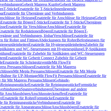
hverbindungen
Geberit Mapress Kupfer
Geberit Mapress
gen
T-Stücke
Ersatzteile für T-Stücke
Innenliegende
bar
Ersatzteile für Übergänge und Verbindungen,
nschlüsse für Heizung
Ersatzteile für Anschlüsse für Heizung
Geberit
n
Ersatzteile für Bögen
T-Stücke
Ersatzteile für T-Stücke
Übergänge
üsse
Ersatzteile für Verschlüsse
Anschlüsse
Ersatzteile für
rsatzteile für Reduktionen
Bögen
Ersatzteile für Bögen
T-
bergänge und Verbindungen, lösbar
Verschlüsse
Ersatzteile für
n für Rohre und Fittings
Abdeckungen für Rohre
Befestigungen für
ienespüleinheiten
Ersatzteile für Hygienespüleinheiten
Zubehör für
r Spülkästen und WC-Steuerungen mit Hygienespülung
UP-Spülkästen
pülung
Ersatzteile für Zubehör für Spülkästen und WC-Steuerungen
stem
Ersatzteile für Geberit Connect Zubehör für Geberit
le
Ersatzteile für Schrägsitzventile
Mit FlowFit
ress Pressanschlüssen
Ersatzteile für Mit Mapress
schlüssen
Mit Mepla Pressanschlüssen
Ersatzteile für Mit Mepla
gelhähne für UP-Montage
Mit FlowFit Pressanschlüssen
Ersatzteile für
le für Mit Mapress Pressanschlüssen
Gebäude-
n
Reinigungsstücke
Ersatzteile für Reinigungsstücke
Formstücke
ckverbindungen
Spannverbindungen
Übergänge auf andere
e für Anschlussbögen
Anschlusssteckmuffen
Ersatzteile für
re
Ersatzteile für Rohre
Formstücke
Ersatzteile für
ile für Reinigungsstücke
Verbindungen
Ersatzteile für
rsatzteile für Apparateanschlüsse
Anschlussbögen
Ersatzteile für