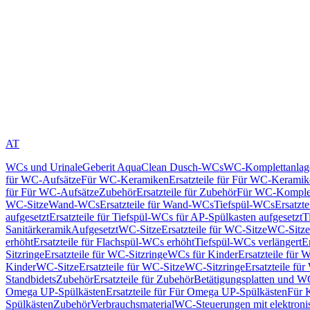
AT
WCs und Urinale
Geberit AquaClean Dusch-WCs
WC-Komplettanlag
für WC-Aufsätze
Für WC-Keramiken
Ersatzteile für Für WC-Kerami
für Für WC-Aufsätze
Zubehör
Ersatzteile für Zubehör
Für WC-Komplet
WC-Sitze
Wand-WCs
Ersatzteile für Wand-WCs
Tiefspül-WCs
Ersatzt
aufgesetzt
Ersatzteile für Tiefspül-WCs für AP-Spülkasten aufgesetzt
T
Sanitärkeramik
Aufgesetzt
WC-Sitze
Ersatzteile für WC-Sitze
WC-Sitze
erhöht
Ersatzteile für Flachspül-WCs erhöht
Tiefspül-WCs verlängert
E
Sitzringe
Ersatzteile für WC-Sitzringe
WCs für Kinder
Ersatzteile für 
Kinder
WC-Sitze
Ersatzteile für WC-Sitze
WC-Sitzringe
Ersatzteile fü
Standbidets
Zubehör
Ersatzteile für Zubehör
Betätigungsplatten und W
Omega UP-Spülkästen
Ersatzteile für Für Omega UP-Spülkästen
Für 
Spülkästen
Zubehör
Verbrauchsmaterial
WC-Steuerungen mit elektroni