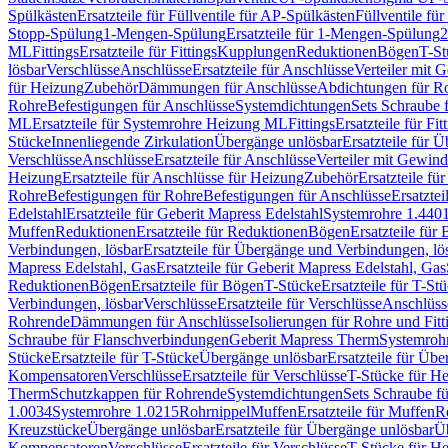
Spülkästen
Ersatzteile für Füllventile für AP-Spülkästen
Füllventile fü
Stopp-Spülung
1-Mengen-Spülung
Ersatzteile für 1-Mengen-Spülung
2
ML
Fittings
Ersatzteile für Fittings
Kupplungen
Reduktionen
Bögen
T-St
lösbar
Verschlüsse
Anschlüsse
Ersatzteile für Anschlüsse
Verteiler mit 
für Heizung
Zubehör
Dämmungen für Anschlüsse
Abdichtungen für Ro
Rohre
Befestigungen für Anschlüsse
Systemdichtungen
Sets Schraube 
ML
Ersatzteile für Systemrohre Heizung ML
Fittings
Ersatzteile für Fit
Stücke
Innenliegende Zirkulation
Übergänge unlösbar
Ersatzteile für 
Verschlüsse
Anschlüsse
Ersatzteile für Anschlüsse
Verteiler mit Gewin
Heizung
Ersatzteile für Anschlüsse für Heizung
Zubehör
Ersatzteile fü
Rohre
Befestigungen für Rohre
Befestigungen für Anschlüsse
Ersatzte
Edelstahl
Ersatzteile für Geberit Mapress Edelstahl
Systemrohre 1.440
Muffen
Reduktionen
Ersatzteile für Reduktionen
Bögen
Ersatzteile für
Verbindungen, lösbar
Ersatzteile für Übergänge und Verbindungen, lö
Mapress Edelstahl, Gas
Ersatzteile für Geberit Mapress Edelstahl, Gas
Reduktionen
Bögen
Ersatzteile für Bögen
T-Stücke
Ersatzteile für T-St
Verbindungen, lösbar
Verschlüsse
Ersatzteile für Verschlüsse
Anschlüss
Rohrende
Dämmungen für Anschlüsse
Isolierungen für Rohre und Fitt
Schraube für Flanschverbindungen
Geberit Mapress Therm
Systemroh
Stücke
Ersatzteile für T-Stücke
Übergänge unlösbar
Ersatzteile für Üb
Kompensatoren
Verschlüsse
Ersatzteile für Verschlüsse
T-Stücke für H
Therm
Schutzkappen für Rohrende
Systemdichtungen
Sets Schraube f
1.0034
Systemrohre 1.0215
Rohrnippel
Muffen
Ersatzteile für Muffen
R
Kreuzstücke
Übergänge unlösbar
Ersatzteile für Übergänge unlösbar
Üb
Kompensatoren
Verschlüsse
Ersatzteile für Verschlüsse
T-Stücke für H