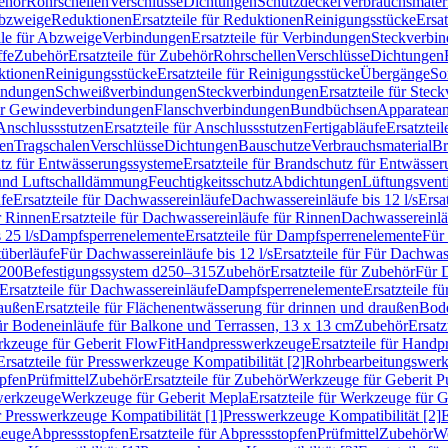
ehör
Rohrschellen
Verschlüsse
Dichtungen
Schutzdeckel
Verbrauchsmater
Abzweige
Reduktionen
Ersatzteile für Reduktionen
Reinigungsstücke
Ersat
ile für Abzweige
Verbindungen
Ersatzteile für Verbindungen
Steckverbi
ffe
Zubehör
Ersatzteile für Zubehör
Rohrschellen
Verschlüsse
Dichtungen
ktionen
Reinigungsstücke
Ersatzteile für Reinigungsstücke
Übergänge
So
bindungen
Schweißverbindungen
Steckverbindungen
Ersatzteile für Ste
für Gewindeverbindungen
Flanschverbindungen
Bundbüchsen
Apparatean
Anschlussstutzen
Ersatzteile für Anschlussstutzen
Fertigabläufe
Ersatzteil
len
Tragschalen
Verschlüsse
Dichtungen
Bauschutze
Verbrauchsmaterial
Br
tz für Entwässerungssysteme
Ersatzteile für Brandschutz für Entwässe
und Luftschalldämmung
Feuchtigkeitsschutz
Abdichtungen
Lüftungsvent
fe
Ersatzteile für Dachwassereinläufe
Dachwassereinläufe bis 12 l/s
Ersa
r Rinnen
Ersatzteile für Dachwassereinläufe für Rinnen
Dachwassereinläu
 25 l/s
Dampfsperrenelemente
Ersatzteile für Dampfsperrenelemente
Für 
tüberläufe
Für Dachwassereinläufe bis 12 l/s
Ersatzteile für Für Dachwass
–200
Befestigungssystem d250–315
Zubehör
Ersatzteile für Zubehör
Für 
Ersatzteile für Dachwassereinläufe
Dampfsperrenelemente
Ersatzteile 
raußen
Ersatzteile für Flächenentwässerung für drinnen und draußen
Bode
für Bodeneinläufe für Balkone und Terrassen, 13 x 13 cm
Zubehör
Ersatz
erkzeuge für Geberit FlowFit
Handpresswerkzeuge
Ersatzteile für Hand
Ersatzteile für Presswerkzeuge Kompatibilität [2]
Rohrbearbeitungswer
opfen
Prüfmittel
Zubehör
Ersatzteile für Zubehör
Werkzeuge für Geberit P
swerkzeuge
Werkzeuge für Geberit Mepla
Ersatzteile für Werkzeuge für 
ür Presswerkzeuge Kompatibilität [1]
Presswerkzeuge Kompatibilität [2]
E
zeuge
Abpressstopfen
Ersatzteile für Abpressstopfen
Prüfmittel
Zubehör
We