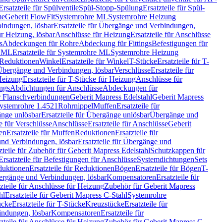
Ersatzteile für Spülventile
Spül-Stopp-Spülung
Ersatzteile für Spül-
me
Geberit FlowFit
Systemrohre ML
Systemrohre Heizung
indungen, lösbar
Ersatzteile für Übergänge und Verbindungen,
r Heizung, lösbar
Anschlüsse für Heizung
Ersatzteile für Anschlüsse
s
Abdeckungen für Rohre
Abdeckung für Fittings
Befestigungen für
e ML
Ersatzteile für Systemrohre ML
Systemrohre Heizung
r Reduktionen
Winkel
Ersatzteile für Winkel
T-Stücke
Ersatzteile für T-
r Übergänge und Verbindungen, lösbar
Verschlüsse
Ersatzteile für
Heizung
Ersatzteile für T-Stücke für Heizung
Anschlüsse für
ngs
Abdichtungen für Anschlüsse
Abdeckungen für
r Flanschverbindungen
Geberit Mapress Edelstahl
Geberit Mapress
 Systemrohre 1.4521
Rohrnippel
Muffen
Ersatzteile für
nge unlösbar
Ersatzteile für Übergänge unlösbar
Übergänge und
le für Verschlüsse
Anschlüsse
Ersatzteile für Anschlüsse
Geberit
en
Ersatzteile für Muffen
Reduktionen
Ersatzteile für
nd Verbindungen, lösbar
Ersatzteile für Übergänge und
zteile für Zubehör für Geberit Mapress Edelstahl
Schutzkappen für
Ersatzteile für Befestigungen für Anschlüsse
Systemdichtungen
Sets
duktionen
Ersatzteile für Reduktionen
Bögen
Ersatzteile für Bögen
T-
bergänge und Verbindungen, lösbar
Kompensatoren
Ersatzteile für
zteile für Anschlüsse für Heizung
Zubehör für Geberit Mapress
hl
Ersatzteile für Geberit Mapress C-Stahl
Systemrohre
ücke
Ersatzteile für T-Stücke
Kreuzstücke
Ersatzteile für
indungen, lösbar
Kompensatoren
Ersatzteile für
zteile für Anschlüsse für Heizung
Zubehör für Geberit Mapress C-