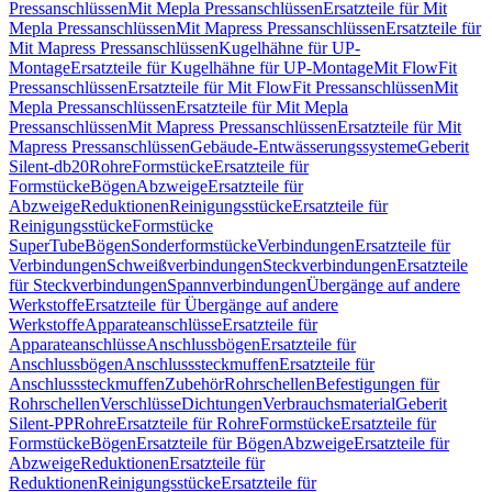
Pressanschlüssen
Mit Mepla Pressanschlüssen
Ersatzteile für Mit
Mepla Pressanschlüssen
Mit Mapress Pressanschlüssen
Ersatzteile für
Mit Mapress Pressanschlüssen
Kugelhähne für UP-
Montage
Ersatzteile für Kugelhähne für UP-Montage
Mit FlowFit
Pressanschlüssen
Ersatzteile für Mit FlowFit Pressanschlüssen
Mit
Mepla Pressanschlüssen
Ersatzteile für Mit Mepla
Pressanschlüssen
Mit Mapress Pressanschlüssen
Ersatzteile für Mit
Mapress Pressanschlüssen
Gebäude-Entwässerungssysteme
Geberit
Silent-db20
Rohre
Formstücke
Ersatzteile für
Formstücke
Bögen
Abzweige
Ersatzteile für
Abzweige
Reduktionen
Reinigungsstücke
Ersatzteile für
Reinigungsstücke
Formstücke
SuperTube
Bögen
Sonderformstücke
Verbindungen
Ersatzteile für
Verbindungen
Schweißverbindungen
Steckverbindungen
Ersatzteile
für Steckverbindungen
Spannverbindungen
Übergänge auf andere
Werkstoffe
Ersatzteile für Übergänge auf andere
Werkstoffe
Apparateanschlüsse
Ersatzteile für
Apparateanschlüsse
Anschlussbögen
Ersatzteile für
Anschlussbögen
Anschlusssteckmuffen
Ersatzteile für
Anschlusssteckmuffen
Zubehör
Rohrschellen
Befestigungen für
Rohrschellen
Verschlüsse
Dichtungen
Verbrauchsmaterial
Geberit
Silent-PP
Rohre
Ersatzteile für Rohre
Formstücke
Ersatzteile für
Formstücke
Bögen
Ersatzteile für Bögen
Abzweige
Ersatzteile für
Abzweige
Reduktionen
Ersatzteile für
Reduktionen
Reinigungsstücke
Ersatzteile für