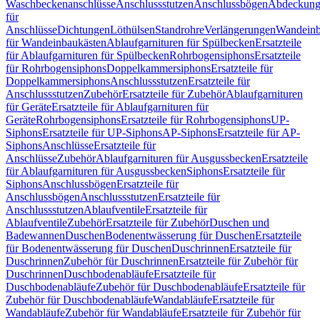
Waschbeckenanschlüsse
Anschlussstutzen
Anschlussbögen
Abdeckung
für
Anschlüsse
Dichtungen
Löthülsen
Standrohre
Verlängerungen
Wandeinb
für Wandeinbaukästen
Ablaufgarnituren für Spülbecken
Ersatzteile
für Ablaufgarnituren für Spülbecken
Rohrbogensiphons
Ersatzteile
für Rohrbogensiphons
Doppelkammersiphons
Ersatzteile für
Doppelkammersiphons
Anschlussstutzen
Ersatzteile für
Anschlussstutzen
Zubehör
Ersatzteile für Zubehör
Ablaufgarnituren
für Geräte
Ersatzteile für Ablaufgarnituren für
Geräte
Rohrbogensiphons
Ersatzteile für Rohrbogensiphons
UP-
Siphons
Ersatzteile für UP-Siphons
AP-Siphons
Ersatzteile für AP-
Siphons
Anschlüsse
Ersatzteile für
Anschlüsse
Zubehör
Ablaufgarnituren für Ausgussbecken
Ersatzteile
für Ablaufgarnituren für Ausgussbecken
Siphons
Ersatzteile für
Siphons
Anschlussbögen
Ersatzteile für
Anschlussbögen
Anschlussstutzen
Ersatzteile für
Anschlussstutzen
Ablaufventile
Ersatzteile für
Ablaufventile
Zubehör
Ersatzteile für Zubehör
Duschen und
Badewannen
Duschen
Bodenentwässerung für Duschen
Ersatzteile
für Bodenentwässerung für Duschen
Duschrinnen
Ersatzteile für
Duschrinnen
Zubehör für Duschrinnen
Ersatzteile für Zubehör für
Duschrinnen
Duschbodenabläufe
Ersatzteile für
Duschbodenabläufe
Zubehör für Duschbodenabläufe
Ersatzteile für
Zubehör für Duschbodenabläufe
Wandabläufe
Ersatzteile für
Wandabläufe
Zubehör für Wandabläufe
Ersatzteile für Zubehör für