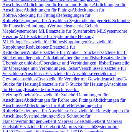
Anschlüsse
Abdichtungen für Rohre und Fittings
Abdichtungen für
Anschlüsse
Abdichtungen für Fittings
Abdeckungen für
Rohre
Abdeckung für Fittings
Befestigungen für
Rohre
Befestigungen für Anschlüsse
Systemdichtungen
Sets Schraube
für Flanschverbindungen
Verbrauchsmaterial
Geberit
Mepla
Systemrohre ML
Ersatzteile für Systemrohre ML
Systemrohre
Heizung ML
Ersatzteile für Systemrohre Heizung
ML
Fittings
Ersatzteile für Fittings
Kupplungen
Ersatzteile für
Kupplungen
Reduktionen
Ersatzteile für
Reduktionen
Winkel
Ersatzteile für Winkel
T-Stücke
Ersatzteile für T-
Stücke
Innenliegende Zirkulation
Übergänge unlösbar
Ersatzteile für
Übergänge unlösbar
Übergänge und Verbindungen, lösbar
Ersatzteile
für Übergänge und Verbindungen, lösbar
Verschlüsse
Ersatzteile für
Verschlüsse
Anschlüsse
Ersatzteile für Anschlüsse
Verteiler mit
Gewindeanschluss
Ersatzteile für Verteiler mit Gewindeanschluss
T-
Stücke für Heizung
Ersatzteile für T-Stücke für Heizung
Anschlüsse
für Heizung
Ersatzteile für Anschlüsse für
Heizung
Zubehör
Ersatzteile für Zubehör
Dämmungen für
Anschlüsse
Abdichtungen für Rohre und Fittings
Abdichtungen für
Anschlüsse
Abdeckungen für Rohre
Befestigungen für
Rohre
Befestigungen für Anschlüsse
Ersatzteile für Befestigungen für
Anschlüsse
Systemdichtungen
Sets Schraube für
Flanschverbindungen
Geberit Mapress Edelstahl
Geberit Mapress
Edelstahl
Ersatzteile für Geberit Mapress Edelstahl
Systemrohre
1.4401
Ersatzteile für Systemrohre 1.4401
Systemrohre