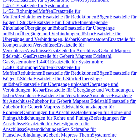
1.4521
Ersatzteile für Systemrohre
1.4521
Rohrnippel
Muffen
Ersatzteile für
Muffen
Reduktionen
Ersatzteile für Reduktionen
Bögen
Ersatzteile für
Bögen
T-Stücke
Ersatzteile für T-Stücke
Innenliegende
Zirkulation
Übergänge unlösbar
Ersatzteile für Übergänge
unlösbar
Übergänge und Verbindungen, lösbar
Ersatzteile für
Übergänge und Verbindungen, lösbar
Kompensatoren
Ersatzteile für
Kompensatoren
Verschlüsse
Ersatzteile für
Verschlüsse
Anschlüsse
Ersatzteile für Anschlüsse
Geberit Mapress
Edelstahl, Gas
Ersatzteile für Geberit Mapress Edelstahl,
Gas
Systemrohre 1.4401
Ersatzteile für Systemrohre
1.4401
Rohrnippel
Muffen
Ersatzteile für
Muffen
Reduktionen
Ersatzteile für Reduktionen
Bögen
Ersatzteile für
Bögen
T-Stücke
Ersatzteile für T-Stücke
Übergänge
unlösbar
Ersatzteile für Übergänge unlösbar
Übergänge und
Verbindungen, lösbar
Ersatzteile für Übergänge und Verbindungen,
lösbar
Verschlüsse
Ersatzteile für Verschlüsse
Anschlüsse
Ersatzteile
für Anschlüsse
Zubehör für Geberit Mapress Edelstahl
Ersatzteile für
Zubehör für Geberit Mapress Edelstahl
Schutzkappen für
Rohrende
Dämmungen für Anschlüsse
Isolierungen für Rohre und
Fittings
Abdichtungen für Rohre und Fittings
Befestigungen für
Anschlüsse
Ersatzteile für Befestigungen für
Anschlüsse
Systemdichtungen
Sets Schraube für
Flanschverbindungen
Geberit Mapress Therm
Systemrohre