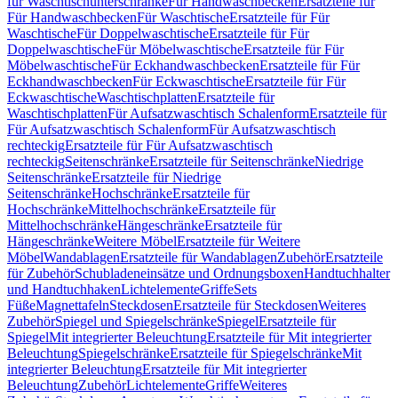
für Waschtischunterschränke
Für Handwaschbecken
Ersatzteile für
Für Handwaschbecken
Für Waschtische
Ersatzteile für Für
Waschtische
Für Doppelwaschtische
Ersatzteile für Für
Doppelwaschtische
Für Möbelwaschtische
Ersatzteile für Für
Möbelwaschtische
Für Eckhandwaschbecken
Ersatzteile für Für
Eckhandwaschbecken
Für Eckwaschtische
Ersatzteile für Für
Eckwaschtische
Waschtischplatten
Ersatzteile für
Waschtischplatten
Für Aufsatzwaschtisch Schalenform
Ersatzteile für
Für Aufsatzwaschtisch Schalenform
Für Aufsatzwaschtisch
rechteckig
Ersatzteile für Für Aufsatzwaschtisch
rechteckig
Seitenschränke
Ersatzteile für Seitenschränke
Niedrige
Seitenschränke
Ersatzteile für Niedrige
Seitenschränke
Hochschränke
Ersatzteile für
Hochschränke
Mittelhochschränke
Ersatzteile für
Mittelhochschränke
Hängeschränke
Ersatzteile für
Hängeschränke
Weitere Möbel
Ersatzteile für Weitere
Möbel
Wandablagen
Ersatzteile für Wandablagen
Zubehör
Ersatzteile
für Zubehör
Schubladeneinsätze und Ordnungsboxen
Handtuchhalter
und Handtuchhaken
Lichtelemente
Griffe
Sets
Füße
Magnettafeln
Steckdosen
Ersatzteile für Steckdosen
Weiteres
Zubehör
Spiegel und Spiegelschränke
Spiegel
Ersatzteile für
Spiegel
Mit integrierter Beleuchtung
Ersatzteile für Mit integrierter
Beleuchtung
Spiegelschränke
Ersatzteile für Spiegelschränke
Mit
integrierter Beleuchtung
Ersatzteile für Mit integrierter
Beleuchtung
Zubehör
Lichtelemente
Griffe
Weiteres