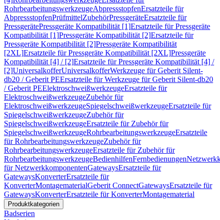
Rohrbearbeitungswerkzeuge
Abpressstopfen
Ersatzteile für
Abpressstopfen
Prüfmittel
Zubehör
Pressgeräte
Ersatzteile für
Pressgeräte
Pressgeräte Kompatibilität [1]
Ersatzteile für Pressgeräte
Kompatibilität [1]
Pressgeräte Kompatibilität [2]
Ersatzteile für
Pressgeräte Kompatibilität [2]
Pressgeräte Kompatibilität
[2XL]
Ersatzteile für Pressgeräte Kompatibilität [2XL]
Pressgeräte
Kompatibilität [4] / [2]
Ersatzteile für Pressgeräte Kompatibilität [4] /
[2]
Universalkoffer
Universalkoffer
Werkzeuge für Geberit Silent-
db20 / Geberit PE
Ersatzteile für Werkzeuge für Geberit Silent-db20
/ Geberit PE
Elektroschweißwerkzeuge
Ersatzteile für
Elektroschweißwerkzeuge
Zubehör für
Elektroschweißwerkzeuge
Spiegelschweißwerkzeuge
Ersatzteile für
Spiegelschweißwerkzeuge
Zubehör für
Spiegelschweißwerkzeuge
Ersatzteile für Zubehör für
Spiegelschweißwerkzeuge
Rohrbearbeitungswerkzeuge
Ersatzteile
für Rohrbearbeitungswerkzeuge
Zubehör für
Rohrbearbeitungswerkzeuge
Ersatzteile für Zubehör für
Rohrbearbeitungswerkzeuge
Bedienhilfen
Fernbedienungen
Netzwerk
für Netzwerkkomponenten
Gateways
Ersatzteile für
Gateways
Konverter
Ersatzteile für
Konverter
Montagematerial
Geberit Connect
Gateways
Ersatzteile für
Gateways
Konverter
Ersatzteile für Konverter
Montagematerial
Produktkategorien
Badserien