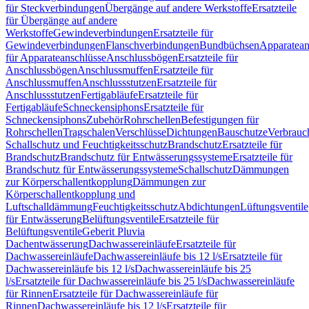
für Steckverbindungen
Übergänge auf andere Werkstoffe
Ersatzteile
für Übergänge auf andere
Werkstoffe
Gewindeverbindungen
Ersatzteile für
Gewindeverbindungen
Flanschverbindungen
Bundbüchsen
Apparatean
für Apparateanschlüsse
Anschlussbögen
Ersatzteile für
Anschlussbögen
Anschlussmuffen
Ersatzteile für
Anschlussmuffen
Anschlussstutzen
Ersatzteile für
Anschlussstutzen
Fertigabläufe
Ersatzteile für
Fertigabläufe
Schneckensiphons
Ersatzteile für
Schneckensiphons
Zubehör
Rohrschellen
Befestigungen für
Rohrschellen
Tragschalen
Verschlüsse
Dichtungen
Bauschutze
Verbrauc
Schallschutz und Feuchtigkeitsschutz
Brandschutz
Ersatzteile für
Brandschutz
Brandschutz für Entwässerungssysteme
Ersatzteile für
Brandschutz für Entwässerungssysteme
Schallschutz
Dämmungen
zur Körperschallentkopplung
Dämmungen zur
Körperschallentkopplung und
Luftschalldämmung
Feuchtigkeitsschutz
Abdichtungen
Lüftungsventile
für Entwässerung
Belüftungsventile
Ersatzteile für
Belüftungsventile
Geberit Pluvia
Dachentwässerung
Dachwassereinläufe
Ersatzteile für
Dachwassereinläufe
Dachwassereinläufe bis 12 l/s
Ersatzteile für
Dachwassereinläufe bis 12 l/s
Dachwassereinläufe bis 25
l/s
Ersatzteile für Dachwassereinläufe bis 25 l/s
Dachwassereinläufe
für Rinnen
Ersatzteile für Dachwassereinläufe für
Rinnen
Dachwassereinläufe bis 12 l/s
Ersatzteile für