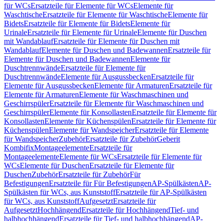
für WCs
Ersatzteile für Elemente für WCs
Elemente für
Waschtische
Ersatzteile für Elemente für Waschtische
Elemente für
Bidets
Ersatzteile für Elemente für Bidets
Elemente für
Urinale
Ersatzteile für Elemente für Urinale
Elemente für Duschen
mit Wandablauf
Ersatzteile für Elemente für Duschen mit
Wandablauf
Elemente für Duschen und Badewannen
Ersatzteile für
Elemente für Duschen und Badewannen
Elemente für
Duschtrennwände
Ersatzteile für Elemente für
Duschtrennwände
Elemente für Ausgussbecken
Ersatzteile für
Elemente für Ausgussbecken
Elemente für Armaturen
Ersatzteile für
Elemente für Armaturen
Elemente für Waschmaschinen und
Geschirrspüler
Ersatzteile für Elemente für Waschmaschinen und
Geschirrspüler
Elemente für Konsollasten
Ersatzteile für Elemente für
Konsollasten
Elemente für Küchenspülen
Ersatzteile für Elemente für
Küchenspülen
Elemente für Wandspeicher
Ersatzteile für Elemente
für Wandspeicher
Zubehör
Ersatzteile für Zubehör
Geberit
Kombifix
Montageelemente
Ersatzteile für
Montageelemente
Elemente für WCs
Ersatzteile für Elemente für
WCs
Elemente für Duschen
Ersatzteile für Elemente für
Duschen
Zubehör
Ersatzteile für Zubehör
Für
Befestigungen
Ersatzteile für Für Befestigungen
AP-Spülkästen
AP-
Spülkästen für WCs, aus Kunststoff
Ersatzteile für AP-Spülkästen
für WCs, aus Kunststoff
Aufgesetzt
Ersatzteile für
Aufgesetzt
Hochhängend
Ersatzteile für Hochhängend
Tief- und
halbhochhängend
Ersatzteile für Tief- und halbhochhängend
AP-