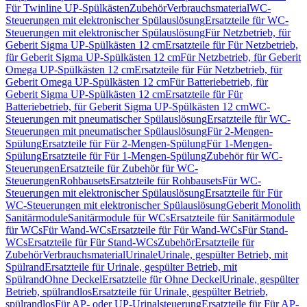
Für Twinline UP-Spülkästen
Zubehör
Verbrauchsmaterial
WC-
Steuerungen mit elektronischer Spülauslösung
Ersatzteile für WC-
Steuerungen mit elektronischer Spülauslösung
Für Netzbetrieb, für
Geberit Sigma UP-Spülkästen 12 cm
Ersatzteile für Für Netzbetrieb,
für Geberit Sigma UP-Spülkästen 12 cm
Für Netzbetrieb, für Geberit
Omega UP-Spülkästen 12 cm
Ersatzteile für Für Netzbetrieb, für
Geberit Omega UP-Spülkästen 12 cm
Für Batteriebetrieb, für
Geberit Sigma UP-Spülkästen 12 cm
Ersatzteile für Für
Batteriebetrieb, für Geberit Sigma UP-Spülkästen 12 cm
WC-
Steuerungen mit pneumatischer Spülauslösung
Ersatzteile für WC-
Steuerungen mit pneumatischer Spülauslösung
Für 2-Mengen-
Spülung
Ersatzteile für Für 2-Mengen-Spülung
Für 1-Mengen-
Spülung
Ersatzteile für Für 1-Mengen-Spülung
Zubehör für WC-
Steuerungen
Ersatzteile für Zubehör für WC-
Steuerungen
Rohbausets
Ersatzteile für Rohbausets
Für WC-
Steuerungen mit elektronischer Spülauslösung
Ersatzteile für Für
WC-Steuerungen mit elektronischer Spülauslösung
Geberit Monolith
Sanitärmodule
Sanitärmodule für WCs
Ersatzteile für Sanitärmodule
für WCs
Für Wand-WCs
Ersatzteile für Für Wand-WCs
Für Stand-
WCs
Ersatzteile für Für Stand-WCs
Zubehör
Ersatzteile für
Zubehör
Verbrauchsmaterial
Urinale
Urinale, gespülter Betrieb, mit
Spülrand
Ersatzteile für Urinale, gespülter Betrieb, mit
Spülrand
Ohne Deckel
Ersatzteile für Ohne Deckel
Urinale, gespülter
Betrieb, spülrandlos
Ersatzteile für Urinale, gespülter Betrieb,
spülrandlos
Für AP- oder UP-Urinalsteuerung
Ersatzteile für Für AP-