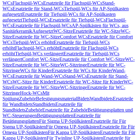
WCs
Flachspül-WCs
Ersatzteile für Flachspül-WCs
Stand-
WCs
Ersatzteile für Stand-WCs
Tiefspül-WCs für AP-Spülkasten
aufgesetzt
Ersatzteile für Tiefspül-WCs für AP-Spülkasten
aufgesetzt
Tiefspül-WCs
Ersatzteile für Tiefspül-WCs
Flachspül-
WCs
Ersatzteile für Flachspül-WCs
AP-Spülkästen für WCs, aus
Sanitärkeramik
Aufgesetzt
WC-Sitze
Ersatzteile für WC-Sitze
WC-
Sitze
Ersatzteile für WC-Sitze
Comfort WCs
Ersatzteile für Comfort
WCs
Tiefspül-WCs erhöht
Ersatzteile für Tiefspül-WCs
erhöht
Flachspül-WCs erhöht
Ersatzteile für Flachspül-WCs
erhöht
Tiefspül-WCs verlängert
Ersatzteile für Tiefspül-WCs
verlängert
Comfort WC-Sitze
Ersatzteile für Comfort WC-Sitze
WC-
Sitze
Ersatzteile für WC-Sitze
WC-Sitzringe
Ersatzteile für WC-
Sitzringe
WCs für Kinder
Ersatzteile für WCs für Kinder
Wand-
WCs
Ersatzteile für Wand-WCs
Stand-WCs
Ersatzteile für Stand-
WCs
WC-Sitze für Kinder
Ersatzteile für WC-Sitze für Kinder
WC-
Sitze
Ersatzteile für WC-Sitze
WC-Sitzringe
Ersatzteile für WC-
Sitzringe
Hock-WCs
Mit
Spülung
Zubehör
Befestigungsmaterial
Bidets
Wandbidets
Ersatzteile
für Wandbidets
Standbidets
Ersatzteile für
Standbidets
Zubehör
Ersatzteile für Zubehör
Betätigungsplatten und
WC-Steuerungen
Betätigungsplatten
Ersatzteile für
Betätigungsplatten
Für Sigma UP-Spülkästen
Ersatzteile für Für
Sigma UP-Spülkästen
Für Omega UP-Spülkästen
Ersatzteile für Für
Omega UP-Spülkästen
Für Kappa UP-Spülkästen
Ersatzteile für Für
Kappa UP-Spülkästen
Für Twinline UP-Spülkästen
Ersatzteile für