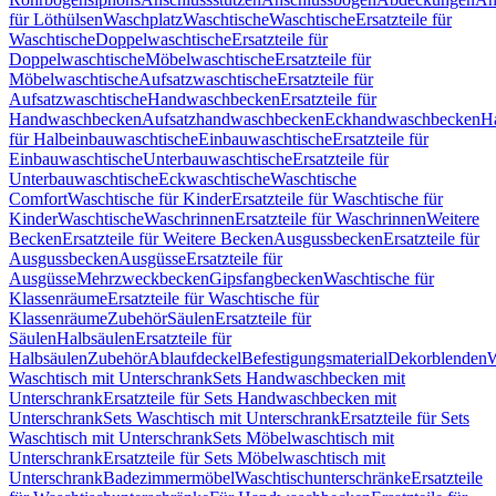
für Löthülsen
Waschplatz
Waschtische
Waschtische
Ersatzteile für
Waschtische
Doppelwaschtische
Ersatzteile für
Doppelwaschtische
Möbelwaschtische
Ersatzteile für
Möbelwaschtische
Aufsatzwaschtische
Ersatzteile für
Aufsatzwaschtische
Handwaschbecken
Ersatzteile für
Handwaschbecken
Aufsatzhandwaschbecken
Eckhandwaschbecken
H
für Halbeinbauwaschtische
Einbauwaschtische
Ersatzteile für
Einbauwaschtische
Unterbauwaschtische
Ersatzteile für
Unterbauwaschtische
Eckwaschtische
Waschtische
Comfort
Waschtische für Kinder
Ersatzteile für Waschtische für
Kinder
Waschtische
Waschrinnen
Ersatzteile für Waschrinnen
Weitere
Becken
Ersatzteile für Weitere Becken
Ausgussbecken
Ersatzteile für
Ausgussbecken
Ausgüsse
Ersatzteile für
Ausgüsse
Mehrzweckbecken
Gipsfangbecken
Waschtische für
Klassenräume
Ersatzteile für Waschtische für
Klassenräume
Zubehör
Säulen
Ersatzteile für
Säulen
Halbsäulen
Ersatzteile für
Halbsäulen
Zubehör
Ablaufdeckel
Befestigungsmaterial
Dekorblenden
W
Waschtisch mit Unterschrank
Sets Handwaschbecken mit
Unterschrank
Ersatzteile für Sets Handwaschbecken mit
Unterschrank
Sets Waschtisch mit Unterschrank
Ersatzteile für Sets
Waschtisch mit Unterschrank
Sets Möbelwaschtisch mit
Unterschrank
Ersatzteile für Sets Möbelwaschtisch mit
Unterschrank
Badezimmermöbel
Waschtischunterschränke
Ersatzteile