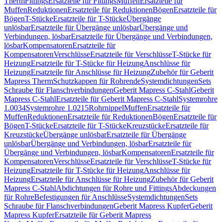
Therm
Fittings
Ersatzteile für Fittings
Muffen
Ersatzteile für
Muffen
Reduktionen
Ersatzteile für Reduktionen
Bögen
Ersatzteile für
Bögen
T-Stücke
Ersatzteile für T-Stücke
Übergänge
unlösbar
Ersatzteile für Übergänge unlösbar
Übergänge und
Verbindungen, lösbar
Ersatzteile für Übergänge und Verbindungen,
lösbar
Kompensatoren
Ersatzteile für
Kompensatoren
Verschlüsse
Ersatzteile für Verschlüsse
T-Stücke für
Heizung
Ersatzteile für T-Stücke für Heizung
Anschlüsse für
Heizung
Ersatzteile für Anschlüsse für Heizung
Zubehör für Geberit
Mapress Therm
Schutzkappen für Rohrende
Systemdichtungen
Sets
Schraube für Flanschverbindungen
Geberit Mapress C-Stahl
Geberit
Mapress C-Stahl
Ersatzteile für Geberit Mapress C-Stahl
Systemrohre
1.0034
Systemrohre 1.0215
Rohrnippel
Muffen
Ersatzteile für
Muffen
Reduktionen
Ersatzteile für Reduktionen
Bögen
Ersatzteile für
Bögen
T-Stücke
Ersatzteile für T-Stücke
Kreuzstücke
Ersatzteile für
Kreuzstücke
Übergänge unlösbar
Ersatzteile für Übergänge
unlösbar
Übergänge und Verbindungen, lösbar
Ersatzteile für
Übergänge und Verbindungen, lösbar
Kompensatoren
Ersatzteile für
Kompensatoren
Verschlüsse
Ersatzteile für Verschlüsse
T-Stücke für
Heizung
Ersatzteile für T-Stücke für Heizung
Anschlüsse für
Heizung
Ersatzteile für Anschlüsse für Heizung
Zubehör für Geberit
Mapress C-Stahl
Abdichtungen für Rohre und Fittings
Abdeckungen
für Rohre
Befestigungen für Anschlüsse
Systemdichtungen
Sets
Schraube für Flanschverbindungen
Geberit Mapress Kupfer
Geberit
Mapress Kupfer
Ersatzteile für Geberit Mapress