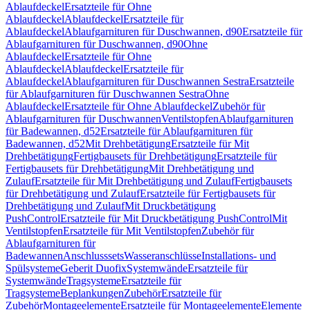
Ablaufdeckel
Ersatzteile für Ohne
Ablaufdeckel
Ablaufdeckel
Ersatzteile für
Ablaufdeckel
Ablaufgarnituren für Duschwannen, d90
Ersatzteile für
Ablaufgarnituren für Duschwannen, d90
Ohne
Ablaufdeckel
Ersatzteile für Ohne
Ablaufdeckel
Ablaufdeckel
Ersatzteile für
Ablaufdeckel
Ablaufgarnituren für Duschwannen Sestra
Ersatzteile
für Ablaufgarnituren für Duschwannen Sestra
Ohne
Ablaufdeckel
Ersatzteile für Ohne Ablaufdeckel
Zubehör für
Ablaufgarnituren für Duschwannen
Ventilstopfen
Ablaufgarnituren
für Badewannen, d52
Ersatzteile für Ablaufgarnituren für
Badewannen, d52
Mit Drehbetätigung
Ersatzteile für Mit
Drehbetätigung
Fertigbausets für Drehbetätigung
Ersatzteile für
Fertigbausets für Drehbetätigung
Mit Drehbetätigung und
Zulauf
Ersatzteile für Mit Drehbetätigung und Zulauf
Fertigbausets
für Drehbetätigung und Zulauf
Ersatzteile für Fertigbausets für
Drehbetätigung und Zulauf
Mit Druckbetätigung
PushControl
Ersatzteile für Mit Druckbetätigung PushControl
Mit
Ventilstopfen
Ersatzteile für Mit Ventilstopfen
Zubehör für
Ablaufgarnituren für
Badewannen
Anschlusssets
Wasseranschlüsse
Installations- und
Spülsysteme
Geberit Duofix
Systemwände
Ersatzteile für
Systemwände
Tragsysteme
Ersatzteile für
Tragsysteme
Beplankungen
Zubehör
Ersatzteile für
Zubehör
Montageelemente
Ersatzteile für Montageelemente
Elemente