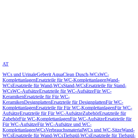
AT
WCs und Urinale
Geberit AquaClean Dusch-WCs
WC-
Komplettanlagen
Ersatzteile für WC-Komplettanlagen
Wand-
WCs
Ersatzteile für Wand-WCs
Stand-WCs
Ersatzteile für Stand-
WCs
WC-Aufsätze
Ersatzteile für WC-Aufsätze
Für WC-
Keramiken
Ersatzteile für Für WC-
Keramiken
Designplatten
Ersatzteile für Designplatten
Für WC-
Komplettanlagen
Ersatzteile für Für WC-Komplettanlagen
Für WC-
Aufsätze
Ersatzteile für Für WC-Aufsätze
Zubehör
Ersatzteile für
Zubehör
Für WC-Komplettanlagen
Für WC-Aufsätze
Ersatzteile für
Für WC-Aufsätze
Für WC-Aufsätze und WC-
Komplettanlagen
WCs
Verbrauchsmaterial
WCs und WC-Sitze
Wand-
WCs
Ersatzteile für Wand-WCs
Tiefspül-WCs
Ersatzteile für Tiefspül-