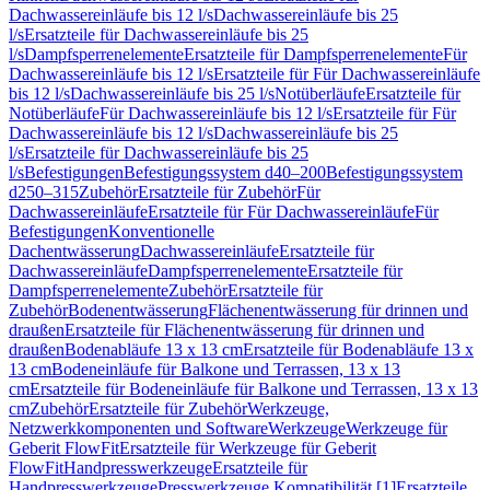
Dachwassereinläufe bis 12 l/s
Dachwassereinläufe bis 25
l/s
Ersatzteile für Dachwassereinläufe bis 25
l/s
Dampfsperrenelemente
Ersatzteile für Dampfsperrenelemente
Für
Dachwassereinläufe bis 12 l/s
Ersatzteile für Für Dachwassereinläufe
bis 12 l/s
Dachwassereinläufe bis 25 l/s
Notüberläufe
Ersatzteile für
Notüberläufe
Für Dachwassereinläufe bis 12 l/s
Ersatzteile für Für
Dachwassereinläufe bis 12 l/s
Dachwassereinläufe bis 25
l/s
Ersatzteile für Dachwassereinläufe bis 25
l/s
Befestigungen
Befestigungssystem d40–200
Befestigungssystem
d250–315
Zubehör
Ersatzteile für Zubehör
Für
Dachwassereinläufe
Ersatzteile für Für Dachwassereinläufe
Für
Befestigungen
Konventionelle
Dachentwässerung
Dachwassereinläufe
Ersatzteile für
Dachwassereinläufe
Dampfsperrenelemente
Ersatzteile für
Dampfsperrenelemente
Zubehör
Ersatzteile für
Zubehör
Bodenentwässerung
Flächenentwässerung für drinnen und
draußen
Ersatzteile für Flächenentwässerung für drinnen und
draußen
Bodenabläufe 13 x 13 cm
Ersatzteile für Bodenabläufe 13 x
13 cm
Bodeneinläufe für Balkone und Terrassen, 13 x 13
cm
Ersatzteile für Bodeneinläufe für Balkone und Terrassen, 13 x 13
cm
Zubehör
Ersatzteile für Zubehör
Werkzeuge,
Netzwerkkomponenten und Software
Werkzeuge
Werkzeuge für
Geberit FlowFit
Ersatzteile für Werkzeuge für Geberit
FlowFit
Handpresswerkzeuge
Ersatzteile für
Handpresswerkzeuge
Presswerkzeuge Kompatibilität [1]
Ersatzteile