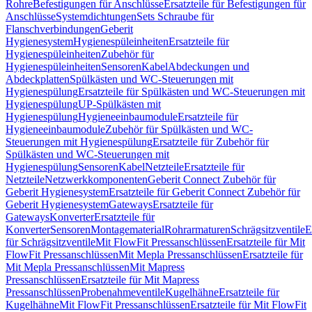
Rohre
Befestigungen für Anschlüsse
Ersatzteile für Befestigungen für
Anschlüsse
Systemdichtungen
Sets Schraube für
Flanschverbindungen
Geberit
Hygienesystem
Hygienespüleinheiten
Ersatzteile für
Hygienespüleinheiten
Zubehör für
Hygienespüleinheiten
Sensoren
Kabel
Abdeckungen und
Abdeckplatten
Spülkästen und WC-Steuerungen mit
Hygienespülung
Ersatzteile für Spülkästen und WC-Steuerungen mit
Hygienespülung
UP-Spülkästen mit
Hygienespülung
Hygieneeinbaumodule
Ersatzteile für
Hygieneeinbaumodule
Zubehör für Spülkästen und WC-
Steuerungen mit Hygienespülung
Ersatzteile für Zubehör für
Spülkästen und WC-Steuerungen mit
Hygienespülung
Sensoren
Kabel
Netzteile
Ersatzteile für
Netzteile
Netzwerkkomponenten
Geberit Connect Zubehör für
Geberit Hygienesystem
Ersatzteile für Geberit Connect Zubehör für
Geberit Hygienesystem
Gateways
Ersatzteile für
Gateways
Konverter
Ersatzteile für
Konverter
Sensoren
Montagematerial
Rohrarmaturen
Schrägsitzventile
E
für Schrägsitzventile
Mit FlowFit Pressanschlüssen
Ersatzteile für Mit
FlowFit Pressanschlüssen
Mit Mepla Pressanschlüssen
Ersatzteile für
Mit Mepla Pressanschlüssen
Mit Mapress
Pressanschlüssen
Ersatzteile für Mit Mapress
Pressanschlüssen
Probenahmeventile
Kugelhähne
Ersatzteile für
Kugelhähne
Mit FlowFit Pressanschlüssen
Ersatzteile für Mit FlowFit