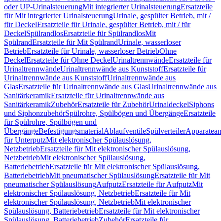
oder UP-Urinalsteuerung
Mit integrierter Urinalsteuerung
Ersatzteile
für Mit integrierter Urinalsteuerung
Urinale, gespülter Betrieb, mit /
für Deckel
Ersatzteile für Urinale, gespülter Betrieb, mit / für
Deckel
Spülrandlos
Ersatzteile für Spülrandlos
Mit
Spülrand
Ersatzteile für Mit Spülrand
Urinale, wasserloser
Betrieb
Ersatzteile für Urinale, wasserloser Betrieb
Ohne
Deckel
Ersatzteile für Ohne Deckel
Urinaltrennwände
Ersatzteile für
Urinaltrennwände
Urinaltrennwände aus Kunststoff
Ersatzteile für
Urinaltrennwände aus Kunststoff
Urinaltrennwände aus
Glas
Ersatzteile für Urinaltrennwände aus Glas
Urinaltrennwände aus
Sanitärkeramik
Ersatzteile für Urinaltrennwände aus
Sanitärkeramik
Zubehör
Ersatzteile für Zubehör
Urinaldeckel
Siphons
und Siphonzubehör
Spülrohre, Spülbögen und Übergänge
Ersatzteile
für Spülrohre, Spülbögen und
Übergänge
Befestigungsmaterial
Ablaufventile
Spülverteiler
Apparatean
für Unterputz
Mit elektronischer Spülauslösung,
Netzbetrieb
Ersatzteile für Mit elektronischer Spülauslösung,
Netzbetrieb
Mit elektronischer Spülauslösung,
Batteriebetrieb
Ersatzteile für Mit elektronischer Spülauslösung,
Batteriebetrieb
Mit pneumatischer Spülauslösung
Ersatzteile für Mit
pneumatischer Spülauslösung
Aufputz
Ersatzteile für Aufputz
Mit
elektronischer Spülauslösung, Netzbetrieb
Ersatzteile für Mit
elektronischer Spülauslösung, Netzbetrieb
Mit elektronischer
Spülauslösung, Batteriebetrieb
Ersatzteile für Mit elektronischer
Spülauslösung, Batteriebetrieb
Zubehör
Ersatzteile für