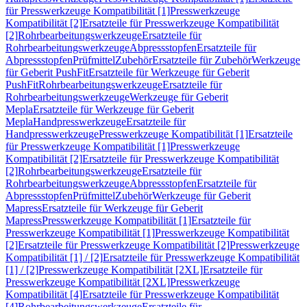
für Presswerkzeuge Kompatibilität [1]
Presswerkzeuge
Kompatibilität [2]
Ersatzteile für Presswerkzeuge Kompatibilität
[2]
Rohrbearbeitungswerkzeuge
Ersatzteile für
Rohrbearbeitungswerkzeuge
Abpressstopfen
Ersatzteile für
Abpressstopfen
Prüfmittel
Zubehör
Ersatzteile für Zubehör
Werkzeuge
für Geberit PushFit
Ersatzteile für Werkzeuge für Geberit
PushFit
Rohrbearbeitungswerkzeuge
Ersatzteile für
Rohrbearbeitungswerkzeuge
Werkzeuge für Geberit
Mepla
Ersatzteile für Werkzeuge für Geberit
Mepla
Handpresswerkzeuge
Ersatzteile für
Handpresswerkzeuge
Presswerkzeuge Kompatibilität [1]
Ersatzteile
für Presswerkzeuge Kompatibilität [1]
Presswerkzeuge
Kompatibilität [2]
Ersatzteile für Presswerkzeuge Kompatibilität
[2]
Rohrbearbeitungswerkzeuge
Ersatzteile für
Rohrbearbeitungswerkzeuge
Abpressstopfen
Ersatzteile für
Abpressstopfen
Prüfmittel
Zubehör
Werkzeuge für Geberit
Mapress
Ersatzteile für Werkzeuge für Geberit
Mapress
Presswerkzeuge Kompatibilität [1]
Ersatzteile für
Presswerkzeuge Kompatibilität [1]
Presswerkzeuge Kompatibilität
[2]
Ersatzteile für Presswerkzeuge Kompatibilität [2]
Presswerkzeuge
Kompatibilität [1] / [2]
Ersatzteile für Presswerkzeuge Kompatibilität
[1] / [2]
Presswerkzeuge Kompatibilität [2XL]
Ersatzteile für
Presswerkzeuge Kompatibilität [2XL]
Presswerkzeuge
Kompatibilität [4]
Ersatzteile für Presswerkzeuge Kompatibilität
[4]
Rohrbearbeitungswerkzeuge
Ersatzteile für