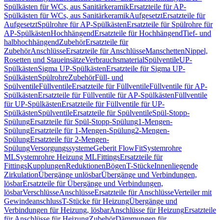
Spülkästen für WCs, aus Sanitärkeramik
Ersatzteile für AP-
Spülkästen für WCs, aus Sanitärkeramik
Aufgesetzt
Ersatzteile für
Aufgesetzt
Spülrohre für AP-Spülkästen
Ersatzteile für Spülrohre für
AP-Spülkästen
Hochhängend
Ersatzteile für Hochhängend
Tief- und
halbhochhängend
Zubehör
Ersatzteile für
Zubehör
Anschlüsse
Ersatzteile für Anschlüsse
Manschetten
Nippel,
Rosetten und Staueinsätze
Verbrauchsmaterial
Spülventile
UP-
Spülkästen
Sigma UP-Spülkästen
Ersatzteile für Sigma UP-
Spülkästen
Spülrohre
Zubehör
Füll- und
Spülventile
Füllventile
Ersatzteile für Füllventile
Füllventile für AP-
Spülkästen
Ersatzteile für Füllventile für AP-Spülkästen
Füllventile
für UP-Spülkästen
Ersatzteile für Füllventile für UP-
Spülkästen
Spülventile
Ersatzteile für Spülventile
Spül-Stopp-
Spülung
Ersatzteile für Spül-Stopp-Spülung
1-Mengen-
Spülung
Ersatzteile für 1-Mengen-Spülung
2-Mengen-
Spülung
Ersatzteile für 2-Mengen-
Spülung
Versorgungssysteme
Geberit FlowFit
Systemrohre
ML
Systemrohre Heizung ML
Fittings
Ersatzteile für
Fittings
Kupplungen
Reduktionen
Bögen
T-Stücke
Innenliegende
Zirkulation
Übergänge unlösbar
Übergänge und Verbindungen,
lösbar
Ersatzteile für Übergänge und Verbindungen,
lösbar
Verschlüsse
Anschlüsse
Ersatzteile für Anschlüsse
Verteiler mit
Gewindeanschluss
T-Stücke für Heizung
Übergänge und
Verbindungen für Heizung, lösbar
Anschlüsse für Heizung
Ersatzteile
für Anschlüsse für Heizung
Zubehör
Dämmungen für