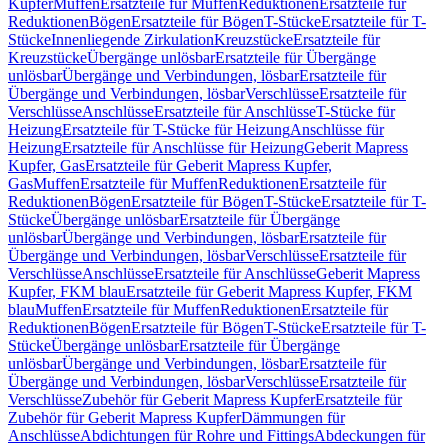
Kupfer
Muffen
Ersatzteile für Muffen
Reduktionen
Ersatzteile für
Reduktionen
Bögen
Ersatzteile für Bögen
T-Stücke
Ersatzteile für T-
Stücke
Innenliegende Zirkulation
Kreuzstücke
Ersatzteile für
Kreuzstücke
Übergänge unlösbar
Ersatzteile für Übergänge
unlösbar
Übergänge und Verbindungen, lösbar
Ersatzteile für
Übergänge und Verbindungen, lösbar
Verschlüsse
Ersatzteile für
Verschlüsse
Anschlüsse
Ersatzteile für Anschlüsse
T-Stücke für
Heizung
Ersatzteile für T-Stücke für Heizung
Anschlüsse für
Heizung
Ersatzteile für Anschlüsse für Heizung
Geberit Mapress
Kupfer, Gas
Ersatzteile für Geberit Mapress Kupfer,
Gas
Muffen
Ersatzteile für Muffen
Reduktionen
Ersatzteile für
Reduktionen
Bögen
Ersatzteile für Bögen
T-Stücke
Ersatzteile für T-
Stücke
Übergänge unlösbar
Ersatzteile für Übergänge
unlösbar
Übergänge und Verbindungen, lösbar
Ersatzteile für
Übergänge und Verbindungen, lösbar
Verschlüsse
Ersatzteile für
Verschlüsse
Anschlüsse
Ersatzteile für Anschlüsse
Geberit Mapress
Kupfer, FKM blau
Ersatzteile für Geberit Mapress Kupfer, FKM
blau
Muffen
Ersatzteile für Muffen
Reduktionen
Ersatzteile für
Reduktionen
Bögen
Ersatzteile für Bögen
T-Stücke
Ersatzteile für T-
Stücke
Übergänge unlösbar
Ersatzteile für Übergänge
unlösbar
Übergänge und Verbindungen, lösbar
Ersatzteile für
Übergänge und Verbindungen, lösbar
Verschlüsse
Ersatzteile für
Verschlüsse
Zubehör für Geberit Mapress Kupfer
Ersatzteile für
Zubehör für Geberit Mapress Kupfer
Dämmungen für
Anschlüsse
Abdichtungen für Rohre und Fittings
Abdeckungen für