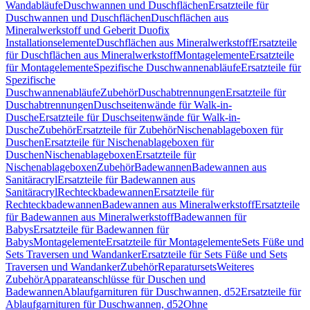
Wandabläufe
Duschwannen und Duschflächen
Ersatzteile für
Duschwannen und Duschflächen
Duschflächen aus
Mineralwerkstoff und Geberit Duofix
Installationselemente
Duschflächen aus Mineralwerkstoff
Ersatzteile
für Duschflächen aus Mineralwerkstoff
Montagelemente
Ersatzteile
für Montagelemente
Spezifische Duschwannenabläufe
Ersatzteile für
Spezifische
Duschwannenabläufe
Zubehör
Duschabtrennungen
Ersatzteile für
Duschabtrennungen
Duschseitenwände für Walk-in-
Dusche
Ersatzteile für Duschseitenwände für Walk-in-
Dusche
Zubehör
Ersatzteile für Zubehör
Nischenablageboxen für
Duschen
Ersatzteile für Nischenablageboxen für
Duschen
Nischenablageboxen
Ersatzteile für
Nischenablageboxen
Zubehör
Badewannen
Badewannen aus
Sanitäracryl
Ersatzteile für Badewannen aus
Sanitäracryl
Rechteckbadewannen
Ersatzteile für
Rechteckbadewannen
Badewannen aus Mineralwerkstoff
Ersatzteile
für Badewannen aus Mineralwerkstoff
Badewannen für
Babys
Ersatzteile für Badewannen für
Babys
Montagelemente
Ersatzteile für Montagelemente
Sets Füße und
Sets Traversen und Wandanker
Ersatzteile für Sets Füße und Sets
Traversen und Wandanker
Zubehör
Reparatursets
Weiteres
Zubehör
Apparateanschlüsse für Duschen und
Badewannen
Ablaufgarnituren für Duschwannen, d52
Ersatzteile für
Ablaufgarnituren für Duschwannen, d52
Ohne