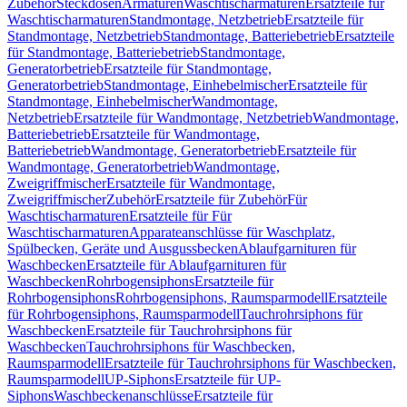
Zubehör
Steckdosen
Armaturen
Waschtischarmaturen
Ersatzteile für
Waschtischarmaturen
Standmontage, Netzbetrieb
Ersatzteile für
Standmontage, Netzbetrieb
Standmontage, Batteriebetrieb
Ersatzteile
für Standmontage, Batteriebetrieb
Standmontage,
Generatorbetrieb
Ersatzteile für Standmontage,
Generatorbetrieb
Standmontage, Einhebelmischer
Ersatzteile für
Standmontage, Einhebelmischer
Wandmontage,
Netzbetrieb
Ersatzteile für Wandmontage, Netzbetrieb
Wandmontage,
Batteriebetrieb
Ersatzteile für Wandmontage,
Batteriebetrieb
Wandmontage, Generatorbetrieb
Ersatzteile für
Wandmontage, Generatorbetrieb
Wandmontage,
Zweigriffmischer
Ersatzteile für Wandmontage,
Zweigriffmischer
Zubehör
Ersatzteile für Zubehör
Für
Waschtischarmaturen
Ersatzteile für Für
Waschtischarmaturen
Apparateanschlüsse für Waschplatz,
Spülbecken, Geräte und Ausgussbecken
Ablaufgarnituren für
Waschbecken
Ersatzteile für Ablaufgarnituren für
Waschbecken
Rohrbogensiphons
Ersatzteile für
Rohrbogensiphons
Rohrbogensiphons, Raumsparmodell
Ersatzteile
für Rohrbogensiphons, Raumsparmodell
Tauchrohrsiphons für
Waschbecken
Ersatzteile für Tauchrohrsiphons für
Waschbecken
Tauchrohrsiphons für Waschbecken,
Raumsparmodell
Ersatzteile für Tauchrohrsiphons für Waschbecken,
Raumsparmodell
UP-Siphons
Ersatzteile für UP-
Siphons
Waschbeckenanschlüsse
Ersatzteile für