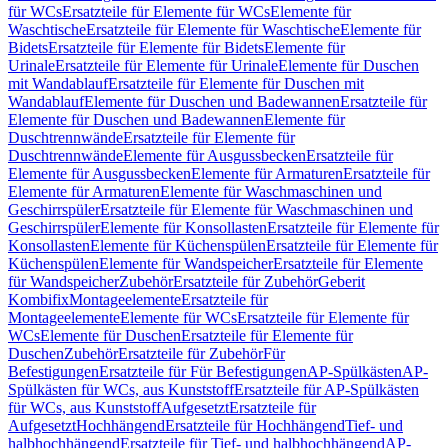
für WCs
Ersatzteile für Elemente für WCs
Elemente für
Waschtische
Ersatzteile für Elemente für Waschtische
Elemente für
Bidets
Ersatzteile für Elemente für Bidets
Elemente für
Urinale
Ersatzteile für Elemente für Urinale
Elemente für Duschen
mit Wandablauf
Ersatzteile für Elemente für Duschen mit
Wandablauf
Elemente für Duschen und Badewannen
Ersatzteile für
Elemente für Duschen und Badewannen
Elemente für
Duschtrennwände
Ersatzteile für Elemente für
Duschtrennwände
Elemente für Ausgussbecken
Ersatzteile für
Elemente für Ausgussbecken
Elemente für Armaturen
Ersatzteile für
Elemente für Armaturen
Elemente für Waschmaschinen und
Geschirrspüler
Ersatzteile für Elemente für Waschmaschinen und
Geschirrspüler
Elemente für Konsollasten
Ersatzteile für Elemente für
Konsollasten
Elemente für Küchenspülen
Ersatzteile für Elemente für
Küchenspülen
Elemente für Wandspeicher
Ersatzteile für Elemente
für Wandspeicher
Zubehör
Ersatzteile für Zubehör
Geberit
Kombifix
Montageelemente
Ersatzteile für
Montageelemente
Elemente für WCs
Ersatzteile für Elemente für
WCs
Elemente für Duschen
Ersatzteile für Elemente für
Duschen
Zubehör
Ersatzteile für Zubehör
Für
Befestigungen
Ersatzteile für Für Befestigungen
AP-Spülkästen
AP-
Spülkästen für WCs, aus Kunststoff
Ersatzteile für AP-Spülkästen
für WCs, aus Kunststoff
Aufgesetzt
Ersatzteile für
Aufgesetzt
Hochhängend
Ersatzteile für Hochhängend
Tief- und
halbhochhängend
Ersatzteile für Tief- und halbhochhängend
AP-