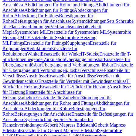
Anschlüsse
Abdichtungen für Rohre und Fittings
Abdichtungen für
Anschlüsse
Abdichtungen für Fittings
Abdeckungen für
Rohre
Abdeckung für Fittings
Befestigungen für
Rohre
Befestigungen für Anschlüsse
Systemdichtungen
Sets Schraube
für Flanschverbindungen
Verbrauchsmaterial
Geberit
Mepla
Systemrohre ML
Ersatzteile für Systemrohre ML
Systemrohre
Heizung ML
Ersatzteile für Systemrohre Heizung
ML
Fittings
Ersatzteile für Fittings
Kupplungen
Ersatzteile für
Kupplungen
Reduktionen
Ersatzteile für
Reduktionen
Winkel
Ersatzteile für Winkel
T-Stücke
Ersatzteile für T-
Stücke
Innenliegende Zirkulation
Übergänge unlösbar
Ersatzteile für
Übergänge unlösbar
Übergänge und Verbindungen, lösbar
Ersatzteile
für Übergänge und Verbindungen, lösbar
Verschlüsse
Ersatzteile für
Verschlüsse
Anschlüsse
Ersatzteile für Anschlüsse
Verteiler mit
Gewindeanschluss
Ersatzteile für Verteiler mit Gewindeanschluss
T-
Stücke für Heizung
Ersatzteile für T-Stücke für Heizung
Anschlüsse
für Heizung
Ersatzteile für Anschlüsse für
Heizung
Zubehör
Ersatzteile für Zubehör
Dämmungen für
Anschlüsse
Abdichtungen für Rohre und Fittings
Abdichtungen für
Anschlüsse
Abdeckungen für Rohre
Befestigungen für
Rohre
Befestigungen für Anschlüsse
Ersatzteile für Befestigungen für
Anschlüsse
Systemdichtungen
Sets Schraube für
Flanschverbindungen
Geberit Mapress Edelstahl
Geberit Mapress
Edelstahl
Ersatzteile für Geberit Mapress Edelstahl
Systemrohre
1.4401
Ersatzteile für Systemrohre 1.4401
Systemrohre