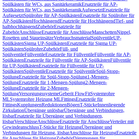
Spülkästen für WCs, aus Sanitärkeramik
Ersatzteile für AP-
Spülkästen für WCs, aus Sanitärkeramik
Aufgesetzt
Ersatzteile für
Aufgesetzt
Spülrohre für AP-Spülkästen
Ersatzteile für Spülrohre für
AP-Spülkästen
Hochhängend
Ersatzteile für Hochhängend
Tief- und
halbhochhängend
Zubehör
Ersatzteile für
Zubehör
Anschlüsse
Ersatzteile für Anschlüsse
Manschetten
Nippel,
Rosetten und Staueinsätze
Verbrauchsmaterial
Spülventile
UP-
Spülkästen
Sigma UP-Spülkästen
Ersatzteile für Sigma UP-
Spülkästen
Spülrohre
Zubehör
Füll- und
Spülventile
Füllventile
Ersatzteile für Füllventile
Füllventile für AP-
Spülkästen
Ersatzteile für Füllventile für AP-Spülkästen
Füllventile
für UP-Spülkästen
Ersatzteile für Füllventile für UP-
Spülkästen
Spülventile
Ersatzteile für Spülventile
Spül-Stopp-
Spülung
Ersatzteile für Spül-Stopp-Spülung
1-Mengen-
Spülung
Ersatzteile für 1-Mengen-Spülung
2-Mengen-
Spülung
Ersatzteile für 2-Mengen-
Spülung
Versorgungssysteme
Geberit FlowFit
Systemrohre
ML
Systemrohre Heizung ML
Fittings
Ersatzteile für
Fittings
Kupplungen
Reduktionen
Bögen
T-Stücke
Innenliegende
Zirkulation
Übergänge unlösbar
Übergänge und Verbindungen,
lösbar
Ersatzteile für Übergänge und Verbindungen,
lösbar
Verschlüsse
Anschlüsse
Ersatzteile für Anschlüsse
Verteiler mit
Gewindeanschluss
T-Stücke für Heizung
Übergänge und
Verbindungen für Heizung, lösbar
Anschlüsse für Heizung
Ersatzteile
für Anschlüsse für Heizung
Zubehör
Dämmungen für