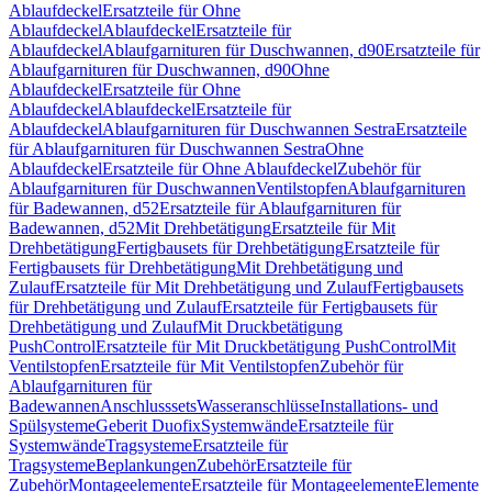
Ablaufdeckel
Ersatzteile für Ohne
Ablaufdeckel
Ablaufdeckel
Ersatzteile für
Ablaufdeckel
Ablaufgarnituren für Duschwannen, d90
Ersatzteile für
Ablaufgarnituren für Duschwannen, d90
Ohne
Ablaufdeckel
Ersatzteile für Ohne
Ablaufdeckel
Ablaufdeckel
Ersatzteile für
Ablaufdeckel
Ablaufgarnituren für Duschwannen Sestra
Ersatzteile
für Ablaufgarnituren für Duschwannen Sestra
Ohne
Ablaufdeckel
Ersatzteile für Ohne Ablaufdeckel
Zubehör für
Ablaufgarnituren für Duschwannen
Ventilstopfen
Ablaufgarnituren
für Badewannen, d52
Ersatzteile für Ablaufgarnituren für
Badewannen, d52
Mit Drehbetätigung
Ersatzteile für Mit
Drehbetätigung
Fertigbausets für Drehbetätigung
Ersatzteile für
Fertigbausets für Drehbetätigung
Mit Drehbetätigung und
Zulauf
Ersatzteile für Mit Drehbetätigung und Zulauf
Fertigbausets
für Drehbetätigung und Zulauf
Ersatzteile für Fertigbausets für
Drehbetätigung und Zulauf
Mit Druckbetätigung
PushControl
Ersatzteile für Mit Druckbetätigung PushControl
Mit
Ventilstopfen
Ersatzteile für Mit Ventilstopfen
Zubehör für
Ablaufgarnituren für
Badewannen
Anschlusssets
Wasseranschlüsse
Installations- und
Spülsysteme
Geberit Duofix
Systemwände
Ersatzteile für
Systemwände
Tragsysteme
Ersatzteile für
Tragsysteme
Beplankungen
Zubehör
Ersatzteile für
Zubehör
Montageelemente
Ersatzteile für Montageelemente
Elemente