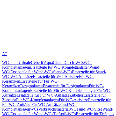
AT
WCs und Urinale
Geberit AquaClean Dusch-WCs
WC-
Komplettanlagen
Ersatzteile für WC-Komplettanlagen
Wand-
WCs
Ersatzteile für Wand-WCs
Stand-WCs
Ersatzteile für Stand-
WCs
WC-Aufsätze
Ersatzteile für WC-Aufsätze
Für WC-
Keramiken
Ersatzteile für Für WC-
Keramiken
Designplatten
Ersatzteile für Designplatten
Für WC-
Komplettanlagen
Ersatzteile für Für WC-Komplettanlagen
Für WC-
Aufsätze
Ersatzteile für Für WC-Aufsätze
Zubehör
Ersatzteile für
Zubehör
Für WC-Komplettanlagen
Für WC-Aufsätze
Ersatzteile für
Für WC-Aufsätze
Für WC-Aufsätze und WC-
Komplettanlagen
WCs
Verbrauchsmaterial
WCs und WC-Sitze
Wand-
WCs
Ersatzteile für Wand-WCs
Tiefspül-WCs
Ersatzteile für Tiefspül-