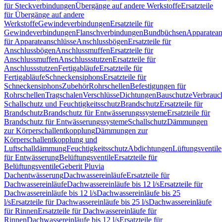
für Steckverbindungen
Übergänge auf andere Werkstoffe
Ersatzteile
für Übergänge auf andere
Werkstoffe
Gewindeverbindungen
Ersatzteile für
Gewindeverbindungen
Flanschverbindungen
Bundbüchsen
Apparatean
für Apparateanschlüsse
Anschlussbögen
Ersatzteile für
Anschlussbögen
Anschlussmuffen
Ersatzteile für
Anschlussmuffen
Anschlussstutzen
Ersatzteile für
Anschlussstutzen
Fertigabläufe
Ersatzteile für
Fertigabläufe
Schneckensiphons
Ersatzteile für
Schneckensiphons
Zubehör
Rohrschellen
Befestigungen für
Rohrschellen
Tragschalen
Verschlüsse
Dichtungen
Bauschutze
Verbrauc
Schallschutz und Feuchtigkeitsschutz
Brandschutz
Ersatzteile für
Brandschutz
Brandschutz für Entwässerungssysteme
Ersatzteile für
Brandschutz für Entwässerungssysteme
Schallschutz
Dämmungen
zur Körperschallentkopplung
Dämmungen zur
Körperschallentkopplung und
Luftschalldämmung
Feuchtigkeitsschutz
Abdichtungen
Lüftungsventile
für Entwässerung
Belüftungsventile
Ersatzteile für
Belüftungsventile
Geberit Pluvia
Dachentwässerung
Dachwassereinläufe
Ersatzteile für
Dachwassereinläufe
Dachwassereinläufe bis 12 l/s
Ersatzteile für
Dachwassereinläufe bis 12 l/s
Dachwassereinläufe bis 25
l/s
Ersatzteile für Dachwassereinläufe bis 25 l/s
Dachwassereinläufe
für Rinnen
Ersatzteile für Dachwassereinläufe für
Rinnen
Dachwassereinläufe bis 12 l/s
Ersatzteile für