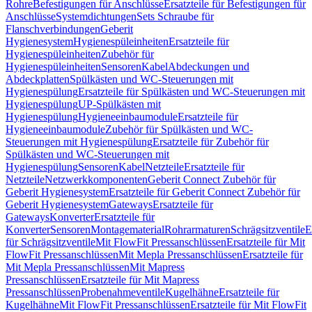
Rohre
Befestigungen für Anschlüsse
Ersatzteile für Befestigungen für
Anschlüsse
Systemdichtungen
Sets Schraube für
Flanschverbindungen
Geberit
Hygienesystem
Hygienespüleinheiten
Ersatzteile für
Hygienespüleinheiten
Zubehör für
Hygienespüleinheiten
Sensoren
Kabel
Abdeckungen und
Abdeckplatten
Spülkästen und WC-Steuerungen mit
Hygienespülung
Ersatzteile für Spülkästen und WC-Steuerungen mit
Hygienespülung
UP-Spülkästen mit
Hygienespülung
Hygieneeinbaumodule
Ersatzteile für
Hygieneeinbaumodule
Zubehör für Spülkästen und WC-
Steuerungen mit Hygienespülung
Ersatzteile für Zubehör für
Spülkästen und WC-Steuerungen mit
Hygienespülung
Sensoren
Kabel
Netzteile
Ersatzteile für
Netzteile
Netzwerkkomponenten
Geberit Connect Zubehör für
Geberit Hygienesystem
Ersatzteile für Geberit Connect Zubehör für
Geberit Hygienesystem
Gateways
Ersatzteile für
Gateways
Konverter
Ersatzteile für
Konverter
Sensoren
Montagematerial
Rohrarmaturen
Schrägsitzventile
E
für Schrägsitzventile
Mit FlowFit Pressanschlüssen
Ersatzteile für Mit
FlowFit Pressanschlüssen
Mit Mepla Pressanschlüssen
Ersatzteile für
Mit Mepla Pressanschlüssen
Mit Mapress
Pressanschlüssen
Ersatzteile für Mit Mapress
Pressanschlüssen
Probenahmeventile
Kugelhähne
Ersatzteile für
Kugelhähne
Mit FlowFit Pressanschlüssen
Ersatzteile für Mit FlowFit