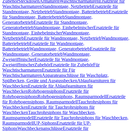
Zubehör
Steckdosen
Armaturen
Waschtischarmaturen
Ersatzteile für
Waschtischarmaturen
Standmontage, Netzbetrieb
Ersatzteile für
Standmontage, Netzbetrieb
Standmontage, Batteriebetrieb
Ersatzteile
für Standmontage, Batteriebetrieb
Standmontage,
Generatorbetrieb
Ersatzteile für Standmontage,
Generatorbetrieb
Standmontage, Einhebelmischer
Ersatzteile für
Standmontage, Einhebelmischer
Wandmontage,
Netzbetrieb
Ersatzteile für Wandmontage, Netzbetrieb
Wandmontage,
Batteriebetrieb
Ersatzteile für Wandmontage,
Batteriebetrieb
Wandmontage, Generatorbetrieb
Ersatzteile für
Wandmontage, Generatorbetrieb
Wandmontage,
Zweigriffmischer
Ersatzteile für Wandmontage,
Zweigriffmischer
Zubehör
Ersatzteile für Zubehör
Für
Waschtischarmaturen
Ersatzteile für Für
Waschtischarmaturen
Apparateanschlüsse für Waschplatz,
Spülbecken, Geräte und Ausgussbecken
Ablaufgarnituren für
Waschbecken
Ersatzteile für Ablaufgarnituren für
Waschbecken
Rohrbogensiphons
Ersatzteile für
Rohrbogensiphons
Rohrbogensiphons, Raumsparmodell
Ersatzteile
für Rohrbogensiphons, Raumsparmodell
Tauchrohrsiphons für
Waschbecken
Ersatzteile für Tauchrohrsiphons für
Waschbecken
Tauchrohrsiphons für Waschbecken,
Raumsparmodell
Ersatzteile für Tauchrohrsiphons für Waschbecken,
Raumsparmodell
UP-Siphons
Ersatzteile für UP-
Siphons
Waschbeckenanschlüsse
Ersatzteile für