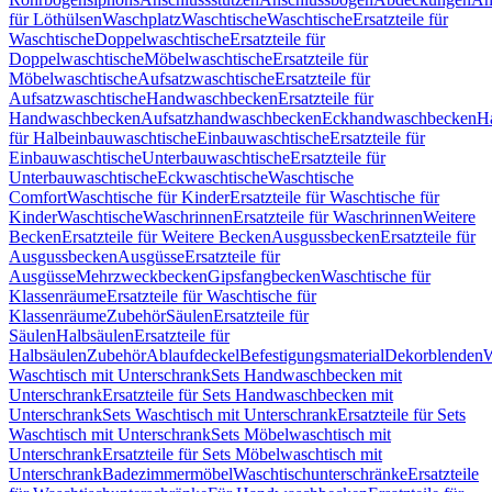
für Löthülsen
Waschplatz
Waschtische
Waschtische
Ersatzteile für
Waschtische
Doppelwaschtische
Ersatzteile für
Doppelwaschtische
Möbelwaschtische
Ersatzteile für
Möbelwaschtische
Aufsatzwaschtische
Ersatzteile für
Aufsatzwaschtische
Handwaschbecken
Ersatzteile für
Handwaschbecken
Aufsatzhandwaschbecken
Eckhandwaschbecken
H
für Halbeinbauwaschtische
Einbauwaschtische
Ersatzteile für
Einbauwaschtische
Unterbauwaschtische
Ersatzteile für
Unterbauwaschtische
Eckwaschtische
Waschtische
Comfort
Waschtische für Kinder
Ersatzteile für Waschtische für
Kinder
Waschtische
Waschrinnen
Ersatzteile für Waschrinnen
Weitere
Becken
Ersatzteile für Weitere Becken
Ausgussbecken
Ersatzteile für
Ausgussbecken
Ausgüsse
Ersatzteile für
Ausgüsse
Mehrzweckbecken
Gipsfangbecken
Waschtische für
Klassenräume
Ersatzteile für Waschtische für
Klassenräume
Zubehör
Säulen
Ersatzteile für
Säulen
Halbsäulen
Ersatzteile für
Halbsäulen
Zubehör
Ablaufdeckel
Befestigungsmaterial
Dekorblenden
W
Waschtisch mit Unterschrank
Sets Handwaschbecken mit
Unterschrank
Ersatzteile für Sets Handwaschbecken mit
Unterschrank
Sets Waschtisch mit Unterschrank
Ersatzteile für Sets
Waschtisch mit Unterschrank
Sets Möbelwaschtisch mit
Unterschrank
Ersatzteile für Sets Möbelwaschtisch mit
Unterschrank
Badezimmermöbel
Waschtischunterschränke
Ersatzteile