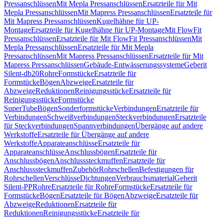
Pressanschlüssen
Mit Mepla Pressanschlüssen
Ersatzteile für Mit
Mepla Pressanschlüssen
Mit Mapress Pressanschlüssen
Ersatzteile für
Mit Mapress Pressanschlüssen
Kugelhähne für UP-
Montage
Ersatzteile für Kugelhähne für UP-Montage
Mit FlowFit
Pressanschlüssen
Ersatzteile für Mit FlowFit Pressanschlüssen
Mit
Mepla Pressanschlüssen
Ersatzteile für Mit Mepla
Pressanschlüssen
Mit Mapress Pressanschlüssen
Ersatzteile für Mit
Mapress Pressanschlüssen
Gebäude-Entwässerungssysteme
Geberit
Silent-db20
Rohre
Formstücke
Ersatzteile für
Formstücke
Bögen
Abzweige
Ersatzteile für
Abzweige
Reduktionen
Reinigungsstücke
Ersatzteile für
Reinigungsstücke
Formstücke
SuperTube
Bögen
Sonderformstücke
Verbindungen
Ersatzteile für
Verbindungen
Schweißverbindungen
Steckverbindungen
Ersatzteile
für Steckverbindungen
Spannverbindungen
Übergänge auf andere
Werkstoffe
Ersatzteile für Übergänge auf andere
Werkstoffe
Apparateanschlüsse
Ersatzteile für
Apparateanschlüsse
Anschlussbögen
Ersatzteile für
Anschlussbögen
Anschlusssteckmuffen
Ersatzteile für
Anschlusssteckmuffen
Zubehör
Rohrschellen
Befestigungen für
Rohrschellen
Verschlüsse
Dichtungen
Verbrauchsmaterial
Geberit
Silent-PP
Rohre
Ersatzteile für Rohre
Formstücke
Ersatzteile für
Formstücke
Bögen
Ersatzteile für Bögen
Abzweige
Ersatzteile für
Abzweige
Reduktionen
Ersatzteile für
Reduktionen
Reinigungsstücke
Ersatzteile für