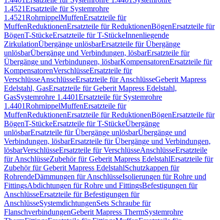
1.4521
Ersatzteile für Systemrohre
1.4521
Rohrnippel
Muffen
Ersatzteile für
Muffen
Reduktionen
Ersatzteile für Reduktionen
Bögen
Ersatzteile für
Bögen
T-Stücke
Ersatzteile für T-Stücke
Innenliegende
Zirkulation
Übergänge unlösbar
Ersatzteile für Übergänge
unlösbar
Übergänge und Verbindungen, lösbar
Ersatzteile für
Übergänge und Verbindungen, lösbar
Kompensatoren
Ersatzteile für
Kompensatoren
Verschlüsse
Ersatzteile für
Verschlüsse
Anschlüsse
Ersatzteile für Anschlüsse
Geberit Mapress
Edelstahl, Gas
Ersatzteile für Geberit Mapress Edelstahl,
Gas
Systemrohre 1.4401
Ersatzteile für Systemrohre
1.4401
Rohrnippel
Muffen
Ersatzteile für
Muffen
Reduktionen
Ersatzteile für Reduktionen
Bögen
Ersatzteile für
Bögen
T-Stücke
Ersatzteile für T-Stücke
Übergänge
unlösbar
Ersatzteile für Übergänge unlösbar
Übergänge und
Verbindungen, lösbar
Ersatzteile für Übergänge und Verbindungen,
lösbar
Verschlüsse
Ersatzteile für Verschlüsse
Anschlüsse
Ersatzteile
für Anschlüsse
Zubehör für Geberit Mapress Edelstahl
Ersatzteile für
Zubehör für Geberit Mapress Edelstahl
Schutzkappen für
Rohrende
Dämmungen für Anschlüsse
Isolierungen für Rohre und
Fittings
Abdichtungen für Rohre und Fittings
Befestigungen für
Anschlüsse
Ersatzteile für Befestigungen für
Anschlüsse
Systemdichtungen
Sets Schraube für
Flanschverbindungen
Geberit Mapress Therm
Systemrohre