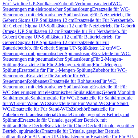
Für Twinline UP-Spülkästen
Zubehör
Verbrauchsmaterial
WC-
Steuerungen mit elektronischer Spülauslösung
Ersatzteile für WC-
Steuerungen mit elektronischer Spülauslösung
Für Netzbetrieb, für
Geberit Sigma UP-Spülkästen 12 cm
Ersatzteile für Für Netzbetrieb,
für Geberit Sigma UP-Spülkästen 12 cm
Für Netzbetrieb, für Geberit
Omega UP-Spülkästen 12 cm
Ersatzteile für Für Netzbetrieb, für
Geberit Omega UP-Spülkästen 12 cm
Für Batteriebetrieb, für
Geberit Sigma UP-Spülkästen 12 cm
Ersatzteile für Für
Batteriebetrieb, für Geberit Sigma UP-Spülkästen 12 cm
WC-
Steuerungen mit pneumatischer Spülauslösung
Ersatzteile für WC-
Steuerungen mit pneumatischer Spülauslösung
Für 2-Mengen-
Spülung
Ersatzteile für Für 2-Mengen-Spülung
Für 1-Mengen-
Spülung
Ersatzteile für Für 1-Mengen-Spülung
Zubehör für WC-
Steuerungen
Ersatzteile für Zubehör für WC-
Steuerungen
Rohbausets
Ersatzteile für Rohbausets
Für WC-
Steuerungen mit elektronischer Spülauslösung
Ersatzteile für Für
WC-Steuerungen mit elektronischer Spülauslösung
Geberit Monolith
Sanitärmodule
Sanitärmodule für WCs
Ersatzteile für Sanitärmodule
für WCs
Für Wand-WCs
Ersatzteile für Für Wand-WCs
Für Stand-
WCs
Ersatzteile für Für Stand-WCs
Zubehör
Ersatzteile für
Zubehör
Verbrauchsmaterial
Urinale
Urinale, gespülter Betrieb, mit
Spülrand
Ersatzteile für Urinale, gespülter Betrieb, mit
Spülrand
Ohne Deckel
Ersatzteile für Ohne Deckel
Urinale, gespülter
Betrieb, spülrandlos
Ersatzteile für Urinale, gespülter Betrieb,
spülrandlos
Für AP- oder UP-Urinalsteuerung
Ersatzteile für Für AP-