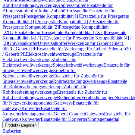
Rohrbearbeitungswerkzeuge
Abpressstopfen
Ersatzteile für
Abpressstopfen
Prüfmittel
Zubehör
Pressgeräte
Ersatzteile für
Pressgeräte
Pressgeräte Kompatibilität [1]
Ersatzteile für Pressgeräte
Kompatibilität [1]
Pressgeräte Kompatibilität [2]
Ersatzteile für
Pressgeräte Kompatibilität [2]
Pressgeräte Kompatibilität
[2XL]
Ersatzteile für Pressgeräte Kompatibilität [2XL]
Pressgeräte
Kompatibilität [4] / [2]
Ersatzteile für Pressgeräte Kompatibilität [4] /
[2]
Universalkoffer
Universalkoffer
Werkzeuge für Geberit Silent-
db20 / Geberit PE
Ersatzteile für Werkzeuge für Geberit Silent-db20
/ Geberit PE
Elektroschweißwerkzeuge
Ersatzteile für
Elektroschweißwerkzeuge
Zubehör für
Elektroschweißwerkzeuge
Spiegelschweißwerkzeuge
Ersatzteile für
Spiegelschweißwerkzeuge
Zubehör für
Spiegelschweißwerkzeuge
Ersatzteile für Zubehör für
Spiegelschweißwerkzeuge
Rohrbearbeitungswerkzeuge
Ersatzteile
für Rohrbearbeitungswerkzeuge
Zubehör für
Rohrbearbeitungswerkzeuge
Ersatzteile für Zubehör für
Rohrbearbeitungswerkzeuge
Bedienhilfen
Fernbedienungen
Netzwerk
für Netzwerkkomponenten
Gateways
Ersatzteile für
Gateways
Konverter
Ersatzteile für
Konverter
Montagematerial
Geberit Connect
Gateways
Ersatzteile für
Gateways
Konverter
Ersatzteile für Konverter
Montagematerial
Produktkategorien
Badserien