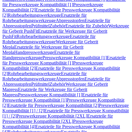
für Presswerkzeuge Kompatibilität [1]
Presswerkzeuge
Kompatibilität [2]
Ersatzteile für Presswerkzeuge Kompatibilität
[2]
Rohrbearbeitungswerkzeuge
Ersatzteile für
Rohrbearbeitungswerkzeuge
Abpressstopfen
Ersatzteile für
Abpressstopfen
Prüfmittel
Zubehör
Ersatzteile für Zubehör
Werkzeuge
für Geberit PushFit
Ersatzteile für Werkzeuge für Geberit
PushFit
Rohrbearbeitungswerkzeuge
Ersatzteile für
Rohrbearbeitungswerkzeuge
Werkzeuge für Geberit
Mepla
Ersatzteile für Werkzeuge für Geberit
Mepla
Handpresswerkzeuge
Ersatzteile für
Handpresswerkzeuge
Presswerkzeuge Kompatibilität [1]
Ersatzteile
für Presswerkzeuge Kompatibilität [1]
Presswerkzeuge
Kompatibilität [2]
Ersatzteile für Presswerkzeuge Kompatibilität
[2]
Rohrbearbeitungswerkzeuge
Ersatzteile für
Rohrbearbeitungswerkzeuge
Abpressstopfen
Ersatzteile für
Abpressstopfen
Prüfmittel
Zubehör
Werkzeuge für Geberit
Mapress
Ersatzteile für Werkzeuge für Geberit
Mapress
Presswerkzeuge Kompatibilität [1]
Ersatzteile für
Presswerkzeuge Kompatibilität [1]
Presswerkzeuge Kompatibilität
[2]
Ersatzteile für Presswerkzeuge Kompatibilität [2]
Presswerkzeuge
Kompatibilität [1] / [2]
Ersatzteile für Presswerkzeuge Kompatibilität
[1] / [2]
Presswerkzeuge Kompatibilität [2XL]
Ersatzteile für
Presswerkzeuge Kompatibilität [2XL]
Presswerkzeuge
Kompatibilität [4]
Ersatzteile für Presswerkzeuge Kompatibilität
[4]
Rohrbearbeitungswerkzeuge
Ersatzteile für