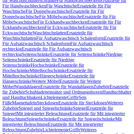
für Waschtischunterschränke
Für Handwaschbecken
Ersatzteile für
Für Handwaschbecken
Für Waschtische
Ersatzteile für Für
Waschtische
Für Doppelwaschtische
Ersatzteile für Für
Doppelwaschtische
Für Möbelwaschtische
Ersatzteile für Für
Möbelwaschtische
Für Eckhandwaschbecken
Ersatzteile für Für
Eckhandwaschbecken
Für Eckwaschtische
Ersatzteile für Für
Eckwaschtische
Waschtischplatten
Ersatzteile für
Waschtischplatten
Für Aufsatzwaschtisch Schalenform
Ersatzteile für
Für Aufsatzwaschtisch Schalenform
Für Aufsatzwaschtisch
rechteckig
Ersatzteile für Für Aufsatzwaschtisch
rechteckig
Seitenschränke
Ersatzteile für Seitenschränke
Niedrige
Seitenschränke
Ersatzteile für Niedrige
Seitenschränke
Hochschränke
Ersatzteile für
Hochschränke
Mittelhochschränke
Ersatzteile für
Mittelhochschränke
Hängeschränke
Ersatzteile für
Hängeschränke
Weitere Möbel
Ersatzteile für Weitere
Möbel
Wandablagen
Ersatzteile für Wandablagen
Zubehör
Ersatzteile
für Zubehör
Schubladeneinsätze und Ordnungsboxen
Handtuchhalter
und Handtuchhaken
Lichtelemente
Griffe
Sets
Füße
Magnettafeln
Steckdosen
Ersatzteile für Steckdosen
Weiteres
Zubehör
Spiegel und Spiegelschränke
Spiegel
Ersatzteile für
Spiegel
Mit integrierter Beleuchtung
Ersatzteile für Mit integrierter
Beleuchtung
Spiegelschränke
Ersatzteile für Spiegelschränke
Mit
integrierter Beleuchtung
Ersatzteile für Mit integrierter
Beleuchtung
Zubehör
Lichtelemente
Griffe
Weiteres