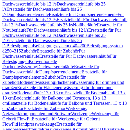
Dachwassereinläufe bis 12 l/s
Dachwassereinläufe bis 25
l/s
Ersatzteile für Dachwassereinläufe bis 25
l/s
Dampfsperrenelemente
Ersatzteile für Dampfsperrenelemente
Für
Dachwassereinläufe bis 12 l/s
Ersatzteile für Für Dachwassereinläufe
bis 12 l/s
Dachwassereinläufe bis 25 l/s
Notüberläufe
Ersatzteile für
Notüberläufe
Für Dachwassereinläufe bis 12 l/s
Ersatzteile für Für
Dachwassereinläufe bis 12 l/s
Dachwassereinläufe bis 25
l/s
Ersatzteile für Dachwassereinläufe bis 25
l/s
Befestigungen
Befestigungssystem d40–200
Befestigungssystem
d250–315
Zubehör
Ersatzteile für Zubehör
Für
Dachwassereinläufe
Ersatzteile für Für Dachwassereinläufe
Für
Befestigungen
Konventionelle
Dachentwässerung
Dachwassereinläufe
Ersatzteile für
Dachwassereinläufe
Dampfsperrenelemente
Ersatzteile für
Dampfsperrenelemente
Zubehör
Ersatzteile für
Zubehör
Bodenentwässerung
Flächenentwässerung für drinnen und
draußen
Ersatzteile für Flächenentwässerung für drinnen und
draußen
Bodenabläufe 13 x 13 cm
Ersatzteile für Bodenabläufe 13 x
13 cm
Bodeneinläufe für Balkone und Terrassen, 13 x 13
cm
Ersatzteile für Bodeneinläufe für Balkone und Terrassen, 13 x 13
cm
Zubehör
Ersatzteile für Zubehör
Werkzeuge,
Netzwerkkomponenten und Software
Werkzeuge
Werkzeuge für
Geberit FlowFit
Ersatzteile für Werkzeuge für Geberit
FlowFit
Handpresswerkzeuge
Ersatzteile für
Handpresswerkzeuge
Presswerkzeuge Kompatibilität [1]
Ersatzteile