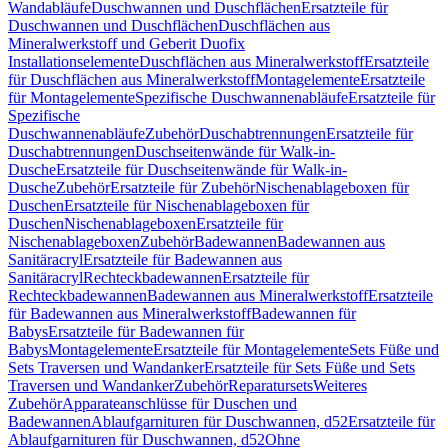
Wandabläufe
Duschwannen und Duschflächen
Ersatzteile für
Duschwannen und Duschflächen
Duschflächen aus
Mineralwerkstoff und Geberit Duofix
Installationselemente
Duschflächen aus Mineralwerkstoff
Ersatzteile
für Duschflächen aus Mineralwerkstoff
Montagelemente
Ersatzteile
für Montagelemente
Spezifische Duschwannenabläufe
Ersatzteile für
Spezifische
Duschwannenabläufe
Zubehör
Duschabtrennungen
Ersatzteile für
Duschabtrennungen
Duschseitenwände für Walk-in-
Dusche
Ersatzteile für Duschseitenwände für Walk-in-
Dusche
Zubehör
Ersatzteile für Zubehör
Nischenablageboxen für
Duschen
Ersatzteile für Nischenablageboxen für
Duschen
Nischenablageboxen
Ersatzteile für
Nischenablageboxen
Zubehör
Badewannen
Badewannen aus
Sanitäracryl
Ersatzteile für Badewannen aus
Sanitäracryl
Rechteckbadewannen
Ersatzteile für
Rechteckbadewannen
Badewannen aus Mineralwerkstoff
Ersatzteile
für Badewannen aus Mineralwerkstoff
Badewannen für
Babys
Ersatzteile für Badewannen für
Babys
Montagelemente
Ersatzteile für Montagelemente
Sets Füße und
Sets Traversen und Wandanker
Ersatzteile für Sets Füße und Sets
Traversen und Wandanker
Zubehör
Reparatursets
Weiteres
Zubehör
Apparateanschlüsse für Duschen und
Badewannen
Ablaufgarnituren für Duschwannen, d52
Ersatzteile für
Ablaufgarnituren für Duschwannen, d52
Ohne