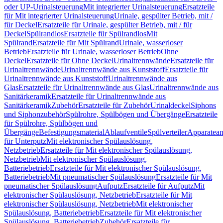
oder UP-Urinalsteuerung
Mit integrierter Urinalsteuerung
Ersatzteile
für Mit integrierter Urinalsteuerung
Urinale, gespülter Betrieb, mit /
für Deckel
Ersatzteile für Urinale, gespülter Betrieb, mit / für
Deckel
Spülrandlos
Ersatzteile für Spülrandlos
Mit
Spülrand
Ersatzteile für Mit Spülrand
Urinale, wasserloser
Betrieb
Ersatzteile für Urinale, wasserloser Betrieb
Ohne
Deckel
Ersatzteile für Ohne Deckel
Urinaltrennwände
Ersatzteile für
Urinaltrennwände
Urinaltrennwände aus Kunststoff
Ersatzteile für
Urinaltrennwände aus Kunststoff
Urinaltrennwände aus
Glas
Ersatzteile für Urinaltrennwände aus Glas
Urinaltrennwände aus
Sanitärkeramik
Ersatzteile für Urinaltrennwände aus
Sanitärkeramik
Zubehör
Ersatzteile für Zubehör
Urinaldeckel
Siphons
und Siphonzubehör
Spülrohre, Spülbögen und Übergänge
Ersatzteile
für Spülrohre, Spülbögen und
Übergänge
Befestigungsmaterial
Ablaufventile
Spülverteiler
Apparatean
für Unterputz
Mit elektronischer Spülauslösung,
Netzbetrieb
Ersatzteile für Mit elektronischer Spülauslösung,
Netzbetrieb
Mit elektronischer Spülauslösung,
Batteriebetrieb
Ersatzteile für Mit elektronischer Spülauslösung,
Batteriebetrieb
Mit pneumatischer Spülauslösung
Ersatzteile für Mit
pneumatischer Spülauslösung
Aufputz
Ersatzteile für Aufputz
Mit
elektronischer Spülauslösung, Netzbetrieb
Ersatzteile für Mit
elektronischer Spülauslösung, Netzbetrieb
Mit elektronischer
Spülauslösung, Batteriebetrieb
Ersatzteile für Mit elektronischer
Spülauslösung, Batteriebetrieb
Zubehör
Ersatzteile für