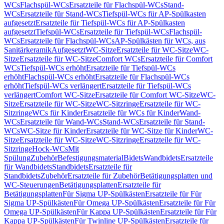
WCs
Flachspül-WCs
Ersatzteile für Flachspül-WCs
Stand-
WCs
Ersatzteile für Stand-WCs
Tiefspül-WCs für AP-Spülkasten
aufgesetzt
Ersatzteile für Tiefspül-WCs für AP-Spülkasten
aufgesetzt
Tiefspül-WCs
Ersatzteile für Tiefspül-WCs
Flachspül-
WCs
Ersatzteile für Flachspül-WCs
AP-Spülkästen für WCs, aus
Sanitärkeramik
Aufgesetzt
WC-Sitze
Ersatzteile für WC-Sitze
WC-
Sitze
Ersatzteile für WC-Sitze
Comfort WCs
Ersatzteile für Comfort
WCs
Tiefspül-WCs erhöht
Ersatzteile für Tiefspül-WCs
erhöht
Flachspül-WCs erhöht
Ersatzteile für Flachspül-WCs
erhöht
Tiefspül-WCs verlängert
Ersatzteile für Tiefspül-WCs
verlängert
Comfort WC-Sitze
Ersatzteile für Comfort WC-Sitze
WC-
Sitze
Ersatzteile für WC-Sitze
WC-Sitzringe
Ersatzteile für WC-
Sitzringe
WCs für Kinder
Ersatzteile für WCs für Kinder
Wand-
WCs
Ersatzteile für Wand-WCs
Stand-WCs
Ersatzteile für Stand-
WCs
WC-Sitze für Kinder
Ersatzteile für WC-Sitze für Kinder
WC-
Sitze
Ersatzteile für WC-Sitze
WC-Sitzringe
Ersatzteile für WC-
Sitzringe
Hock-WCs
Mit
Spülung
Zubehör
Befestigungsmaterial
Bidets
Wandbidets
Ersatzteile
für Wandbidets
Standbidets
Ersatzteile für
Standbidets
Zubehör
Ersatzteile für Zubehör
Betätigungsplatten und
WC-Steuerungen
Betätigungsplatten
Ersatzteile für
Betätigungsplatten
Für Sigma UP-Spülkästen
Ersatzteile für Für
Sigma UP-Spülkästen
Für Omega UP-Spülkästen
Ersatzteile für Für
Omega UP-Spülkästen
Für Kappa UP-Spülkästen
Ersatzteile für Für
Kappa UP-Spülkästen
Für Twinline UP-Spülkästen
Ersatzteile für