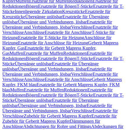
Kupfer
Muffen
Ersatzteile für Muffen
Reduktionen
Ersatzteile für
Reduktionen
Bögen
Ersatzteile für Bögen
T-Stücke
Ersatzteile für T-
Stücke
Innenliegende Zirkulation
Kreuzstücke
Ersatzteile für
Kreuzstücke
Übergänge unlösbar
Ersatzteile für Übergänge
unlösbar
Übergänge und Verbindungen, lösbar
Ersatzteile für
Übergänge und Verbindungen, lösbar
Verschlüsse
Ersatzteile für
Verschlüsse
Anschlüsse
Ersatzteile für Anschlüsse
T-Stücke für
Heizung
Ersatzteile für T-Stücke für Heizung
Anschlüsse für
Heizung
Ersatzteile für Anschlüsse für Heizung
Geberit Mapress
Kupfer, Gas
Ersatzteile für Geberit Mapress Kupfer,
Gas
Muffen
Ersatzteile für Muffen
Reduktionen
Ersatzteile für
Reduktionen
Bögen
Ersatzteile für Bögen
T-Stücke
Ersatzteile für T-
Stücke
Übergänge unlösbar
Ersatzteile für Übergänge
unlösbar
Übergänge und Verbindungen, lösbar
Ersatzteile für
Übergänge und Verbindungen, lösbar
Verschlüsse
Ersatzteile für
Verschlüsse
Anschlüsse
Ersatzteile für Anschlüsse
Geberit Mapress
Kupfer, FKM blau
Ersatzteile für Geberit Mapress Kupfer, FKM
blau
Muffen
Ersatzteile für Muffen
Reduktionen
Ersatzteile für
Reduktionen
Bögen
Ersatzteile für Bögen
T-Stücke
Ersatzteile für T-
Stücke
Übergänge unlösbar
Ersatzteile für Übergänge
unlösbar
Übergänge und Verbindungen, lösbar
Ersatzteile für
Übergänge und Verbindungen, lösbar
Verschlüsse
Ersatzteile für
Verschlüsse
Zubehör für Geberit Mapress Kupfer
Ersatzteile für
Zubehör für Geberit Mapress Kupfer
Dämmungen für
Anschlüsse
Abdichtungen für Rohre und Fittings
Abdeckungen für