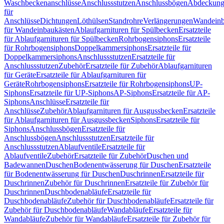
Waschbeckenanschlüsse
Anschlussstutzen
Anschlussbögen
Abdeckung
für
Anschlüsse
Dichtungen
Löthülsen
Standrohre
Verlängerungen
Wandeinb
für Wandeinbaukästen
Ablaufgarnituren für Spülbecken
Ersatzteile
für Ablaufgarnituren für Spülbecken
Rohrbogensiphons
Ersatzteile
für Rohrbogensiphons
Doppelkammersiphons
Ersatzteile für
Doppelkammersiphons
Anschlussstutzen
Ersatzteile für
Anschlussstutzen
Zubehör
Ersatzteile für Zubehör
Ablaufgarnituren
für Geräte
Ersatzteile für Ablaufgarnituren für
Geräte
Rohrbogensiphons
Ersatzteile für Rohrbogensiphons
UP-
Siphons
Ersatzteile für UP-Siphons
AP-Siphons
Ersatzteile für AP-
Siphons
Anschlüsse
Ersatzteile für
Anschlüsse
Zubehör
Ablaufgarnituren für Ausgussbecken
Ersatzteile
für Ablaufgarnituren für Ausgussbecken
Siphons
Ersatzteile für
Siphons
Anschlussbögen
Ersatzteile für
Anschlussbögen
Anschlussstutzen
Ersatzteile für
Anschlussstutzen
Ablaufventile
Ersatzteile für
Ablaufventile
Zubehör
Ersatzteile für Zubehör
Duschen und
Badewannen
Duschen
Bodenentwässerung für Duschen
Ersatzteile
für Bodenentwässerung für Duschen
Duschrinnen
Ersatzteile für
Duschrinnen
Zubehör für Duschrinnen
Ersatzteile für Zubehör für
Duschrinnen
Duschbodenabläufe
Ersatzteile für
Duschbodenabläufe
Zubehör für Duschbodenabläufe
Ersatzteile für
Zubehör für Duschbodenabläufe
Wandabläufe
Ersatzteile für
Wandabläufe
Zubehör für Wandabläufe
Ersatzteile für Zubehör für