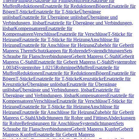
Therm
Fittings
Ersatzteile für Fittings
Muffen
Ersatzteile für
Muffen
Reduktionen
Ersatzteile für Reduktionen
Bögen
Ersatzteile für
Bögen
T-Stücke
Ersatzteile für T-Stücke
Übergänge
unlösbar
Ersatzteile für Übergänge unlösbar
Übergänge und
Verbindungen, lösbar
Ersatzteile für Übergänge und Verbindungen,
lösbar
Kompensatoren
Ersatzteile für
Kompensatoren
Verschlüsse
Ersatzteile für Verschlüsse
T-Stücke für
Heizung
Ersatzteile für T-Stücke für Heizung
Anschlüsse für
Heizung
Ersatzteile für Anschlüsse für Heizung
Zubehör für Geberit
Mapress Therm
Schutzkappen für Rohrende
Systemdichtungen
Sets
Schraube für Flanschverbindungen
Geberit Mapress C-Stahl
Geberit
Mapress C-Stahl
Ersatzteile für Geberit Mapress C-Stahl
Systemrohre
1.0034
Systemrohre 1.0215
Rohrnippel
Muffen
Ersatzteile für
Muffen
Reduktionen
Ersatzteile für Reduktionen
Bögen
Ersatzteile für
Bögen
T-Stücke
Ersatzteile für T-Stücke
Kreuzstücke
Ersatzteile für
Kreuzstücke
Übergänge unlösbar
Ersatzteile für Übergänge
unlösbar
Übergänge und Verbindungen, lösbar
Ersatzteile für
Übergänge und Verbindungen, lösbar
Kompensatoren
Ersatzteile für
Kompensatoren
Verschlüsse
Ersatzteile für Verschlüsse
T-Stücke für
Heizung
Ersatzteile für T-Stücke für Heizung
Anschlüsse für
Heizung
Ersatzteile für Anschlüsse für Heizung
Zubehör für Geberit
Mapress C-Stahl
Abdichtungen für Rohre und Fittings
Abdeckungen
für Rohre
Befestigungen für Anschlüsse
Systemdichtungen
Sets
Schraube für Flanschverbindungen
Geberit Mapress Kupfer
Geberit
Mapress Kupfer
Ersatzteile für Geberit Mapress