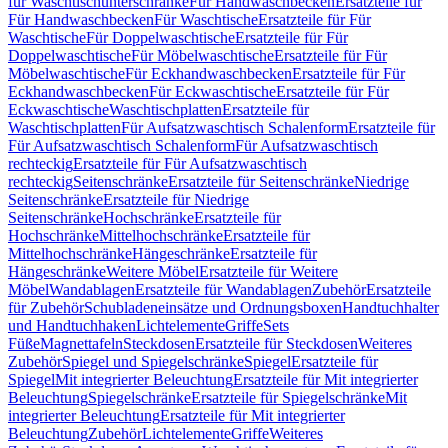
für Waschtischunterschränke
Für Handwaschbecken
Ersatzteile für
Für Handwaschbecken
Für Waschtische
Ersatzteile für Für
Waschtische
Für Doppelwaschtische
Ersatzteile für Für
Doppelwaschtische
Für Möbelwaschtische
Ersatzteile für Für
Möbelwaschtische
Für Eckhandwaschbecken
Ersatzteile für Für
Eckhandwaschbecken
Für Eckwaschtische
Ersatzteile für Für
Eckwaschtische
Waschtischplatten
Ersatzteile für
Waschtischplatten
Für Aufsatzwaschtisch Schalenform
Ersatzteile für
Für Aufsatzwaschtisch Schalenform
Für Aufsatzwaschtisch
rechteckig
Ersatzteile für Für Aufsatzwaschtisch
rechteckig
Seitenschränke
Ersatzteile für Seitenschränke
Niedrige
Seitenschränke
Ersatzteile für Niedrige
Seitenschränke
Hochschränke
Ersatzteile für
Hochschränke
Mittelhochschränke
Ersatzteile für
Mittelhochschränke
Hängeschränke
Ersatzteile für
Hängeschränke
Weitere Möbel
Ersatzteile für Weitere
Möbel
Wandablagen
Ersatzteile für Wandablagen
Zubehör
Ersatzteile
für Zubehör
Schubladeneinsätze und Ordnungsboxen
Handtuchhalter
und Handtuchhaken
Lichtelemente
Griffe
Sets
Füße
Magnettafeln
Steckdosen
Ersatzteile für Steckdosen
Weiteres
Zubehör
Spiegel und Spiegelschränke
Spiegel
Ersatzteile für
Spiegel
Mit integrierter Beleuchtung
Ersatzteile für Mit integrierter
Beleuchtung
Spiegelschränke
Ersatzteile für Spiegelschränke
Mit
integrierter Beleuchtung
Ersatzteile für Mit integrierter
Beleuchtung
Zubehör
Lichtelemente
Griffe
Weiteres