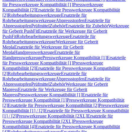
für Presswerkzeuge Kompatibilität [1]
Presswerkzeuge
Kompatibilität [2]
Ersatzteile für Presswerkzeuge Kompatibilität
[2]
Rohrbearbeitungswerkzeuge
Ersatzteile für
Rohrbearbeitungswerkzeuge
Abpressstopfen
Ersatzteile für
Abpressstopfen
Prüfmittel
Zubehör
Ersatzteile für Zubehör
Werkzeuge
für Geberit PushFit
Ersatzteile für Werkzeuge für Geberit
PushFit
Rohrbearbeitungswerkzeuge
Ersatzteile für
Rohrbearbeitungswerkzeuge
Werkzeuge für Geberit
Mepla
Ersatzteile für Werkzeuge für Geberit
Mepla
Handpresswerkzeuge
Ersatzteile für
Handpresswerkzeuge
Presswerkzeuge Kompatibilität [1]
Ersatzteile
für Presswerkzeuge Kompatibilität [1]
Presswerkzeuge
Kompatibilität [2]
Ersatzteile für Presswerkzeuge Kompatibilität
[2]
Rohrbearbeitungswerkzeuge
Ersatzteile für
Rohrbearbeitungswerkzeuge
Abpressstopfen
Ersatzteile für
Abpressstopfen
Prüfmittel
Zubehör
Werkzeuge für Geberit
Mapress
Ersatzteile für Werkzeuge für Geberit
Mapress
Presswerkzeuge Kompatibilität [1]
Ersatzteile für
Presswerkzeuge Kompatibilität [1]
Presswerkzeuge Kompatibilität
[2]
Ersatzteile für Presswerkzeuge Kompatibilität [2]
Presswerkzeuge
Kompatibilität [1] / [2]
Ersatzteile für Presswerkzeuge Kompatibilität
[1] / [2]
Presswerkzeuge Kompatibilität [2XL]
Ersatzteile für
Presswerkzeuge Kompatibilität [2XL]
Presswerkzeuge
Kompatibilität [4]
Ersatzteile für Presswerkzeuge Kompatibilität
[4]
Rohrbearbeitungswerkzeuge
Ersatzteile für