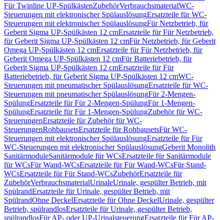
Für Twinline UP-Spülkästen
Zubehör
Verbrauchsmaterial
WC-
Steuerungen mit elektronischer Spülauslösung
Ersatzteile für WC-
Steuerungen mit elektronischer Spülauslösung
Für Netzbetrieb, für
Geberit Sigma UP-Spülkästen 12 cm
Ersatzteile für Für Netzbetrieb,
für Geberit Sigma UP-Spülkästen 12 cm
Für Netzbetrieb, für Geberit
Omega UP-Spülkästen 12 cm
Ersatzteile für Für Netzbetrieb, für
Geberit Omega UP-Spülkästen 12 cm
Für Batteriebetrieb, für
Geberit Sigma UP-Spülkästen 12 cm
Ersatzteile für Für
Batteriebetrieb, für Geberit Sigma UP-Spülkästen 12 cm
WC-
Steuerungen mit pneumatischer Spülauslösung
Ersatzteile für WC-
Steuerungen mit pneumatischer Spülauslösung
Für 2-Mengen-
Spülung
Ersatzteile für Für 2-Mengen-Spülung
Für 1-Mengen-
Spülung
Ersatzteile für Für 1-Mengen-Spülung
Zubehör für WC-
Steuerungen
Ersatzteile für Zubehör für WC-
Steuerungen
Rohbausets
Ersatzteile für Rohbausets
Für WC-
Steuerungen mit elektronischer Spülauslösung
Ersatzteile für Für
WC-Steuerungen mit elektronischer Spülauslösung
Geberit Monolith
Sanitärmodule
Sanitärmodule für WCs
Ersatzteile für Sanitärmodule
für WCs
Für Wand-WCs
Ersatzteile für Für Wand-WCs
Für Stand-
WCs
Ersatzteile für Für Stand-WCs
Zubehör
Ersatzteile für
Zubehör
Verbrauchsmaterial
Urinale
Urinale, gespülter Betrieb, mit
Spülrand
Ersatzteile für Urinale, gespülter Betrieb, mit
Spülrand
Ohne Deckel
Ersatzteile für Ohne Deckel
Urinale, gespülter
Betrieb, spülrandlos
Ersatzteile für Urinale, gespülter Betrieb,
spülrandlos
Für AP- oder UP-Urinalsteuerung
Ersatzteile für Für AP-