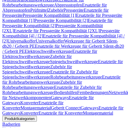
Rohrbearbeitungswerkzeuge
Abpressstopfen
Ersatzteile für
Abpressstopfen
Prüfmittel
Zubehör
Pressgeräte
Ersatzteile für
Pressgeräte
Pressgeräte Kompatibilität [1]
Ersatzteile für Pressgeräte
Kompatibilität [1]
Pressgeräte Kompatibilität [2]
Ersatzteile für
Pressgeräte Kompatibilität [2]
Pressgeräte Kompatibilität
[2XL]
Ersatzteile für Pressgeräte Kompatibilität [2XL]
Pressgeräte
Kompatibilität [4] / [2]
Ersatzteile für Pressgeräte Kompatibilität [4] /
[2]
Universalkoffer
Universalkoffer
Werkzeuge für Geberit Silent-
db20 / Geberit PE
Ersatzteile für Werkzeuge für Geberit Silent-db20
/ Geberit PE
Elektroschweißwerkzeuge
Ersatzteile für
Elektroschweißwerkzeuge
Zubehör für
Elektroschweißwerkzeuge
Spiegelschweißwerkzeuge
Ersatzteile für
Spiegelschweißwerkzeuge
Zubehör für
Spiegelschweißwerkzeuge
Ersatzteile für Zubehör für
Spiegelschweißwerkzeuge
Rohrbearbeitungswerkzeuge
Ersatzteile
für Rohrbearbeitungswerkzeuge
Zubehör für
Rohrbearbeitungswerkzeuge
Ersatzteile für Zubehör für
Rohrbearbeitungswerkzeuge
Bedienhilfen
Fernbedienungen
Netzwerk
für Netzwerkkomponenten
Gateways
Ersatzteile für
Gateways
Konverter
Ersatzteile für
Konverter
Montagematerial
Geberit Connect
Gateways
Ersatzteile für
Gateways
Konverter
Ersatzteile für Konverter
Montagematerial
Produktkategorien
Badserien