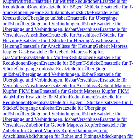
Kupfer
Muffen
Ersatzteile für Muffen
Reduktionen
Ersatzteile für
Reduktionen
Bögen
Ersatzteile für Bögen
T-Stücke
Ersatzteile für T-
Stücke
Innenliegende Zirkulation
Kreuzstücke
Ersatzteile für
Kreuzstücke
Übergänge unlösbar
Ersatzteile für Übergänge
unlösbar
Übergänge und Verbindungen, lösbar
Ersatzteile für
Übergänge und Verbindungen, lösbar
Verschlüsse
Ersatzteile für
Verschlüsse
Anschlüsse
Ersatzteile für Anschlüsse
T-Stücke für
Heizung
Ersatzteile für T-Stücke für Heizung
Anschlüsse für
Heizung
Ersatzteile für Anschlüsse für Heizung
Geberit Mapress
Kupfer, Gas
Ersatzteile für Geberit Mapress Kupfer,
Gas
Muffen
Ersatzteile für Muffen
Reduktionen
Ersatzteile für
Reduktionen
Bögen
Ersatzteile für Bögen
T-Stücke
Ersatzteile für T-
Stücke
Übergänge unlösbar
Ersatzteile für Übergänge
unlösbar
Übergänge und Verbindungen, lösbar
Ersatzteile für
Übergänge und Verbindungen, lösbar
Verschlüsse
Ersatzteile für
Verschlüsse
Anschlüsse
Ersatzteile für Anschlüsse
Geberit Mapress
Kupfer, FKM blau
Ersatzteile für Geberit Mapress Kupfer, FKM
blau
Muffen
Ersatzteile für Muffen
Reduktionen
Ersatzteile für
Reduktionen
Bögen
Ersatzteile für Bögen
T-Stücke
Ersatzteile für T-
Stücke
Übergänge unlösbar
Ersatzteile für Übergänge
unlösbar
Übergänge und Verbindungen, lösbar
Ersatzteile für
Übergänge und Verbindungen, lösbar
Verschlüsse
Ersatzteile für
Verschlüsse
Zubehör für Geberit Mapress Kupfer
Ersatzteile für
Zubehör für Geberit Mapress Kupfer
Dämmungen für
Anschlüsse
Abdichtungen für Rohre und Fittings
Abdeckungen für