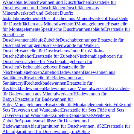
Wandabläufe
Duschwannen und Duschflächen
Ersatzteile für
Duschwannen und Duschflächen
Duschflächen aus
Mineralwerkstoff und Geberit Duofix
Installationselemente
Duschflächen aus Mineralwerkstoff
Ersatzteile
für Duschflächen aus Mineralwerkstoff
Montagelemente
Ersatzteile
für Montagelemente
Spezifische Duschwannenabläufe
Ersatzteile für
Spezifische
Duschwannenabläufe
Zubehör
Duschabtrennungen
Ersatzteile für
Duschabtrennungen
Duschseitenwände für Walk-in-
Dusche
Ersatzteile für Duschseitenwände für Walk-in-
Dusche
Zubehör
Ersatzteile für Zubehör
Nischenablageboxen für
Duschen
Ersatzteile für Nischenablageboxen für
Duschen
Nischenablageboxen
Ersatzteile für
Nischenablageboxen
Zubehör
Badewannen
Badewannen aus
Sanitäracryl
Ersatzteile für Badewannen aus
Sanitäracryl
Rechteckbadewannen
Ersatzteile für
Rechteckbadewannen
Badewannen aus Mineralwerkstoff
Ersatzteile
für Badewannen aus Mineralwerkstoff
Badewannen für
Babys
Ersatzteile für Badewannen für
Babys
Montagelemente
Ersatzteile für Montagelemente
Sets Füße und
Sets Traversen und Wandanker
Ersatzteile für Sets Füße und Sets
Traversen und Wandanker
Zubehör
Reparatursets
Weiteres
Zubehör
Apparateanschlüsse für Duschen und
Badewannen
Ablaufgarnituren für Duschwannen, d52
Ersatzteile für
Ablaufgarnituren für Duschwannen, d52
Ohne