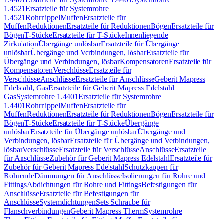
1.4521
Ersatzteile für Systemrohre
1.4521
Rohrnippel
Muffen
Ersatzteile für
Muffen
Reduktionen
Ersatzteile für Reduktionen
Bögen
Ersatzteile für
Bögen
T-Stücke
Ersatzteile für T-Stücke
Innenliegende
Zirkulation
Übergänge unlösbar
Ersatzteile für Übergänge
unlösbar
Übergänge und Verbindungen, lösbar
Ersatzteile für
Übergänge und Verbindungen, lösbar
Kompensatoren
Ersatzteile für
Kompensatoren
Verschlüsse
Ersatzteile für
Verschlüsse
Anschlüsse
Ersatzteile für Anschlüsse
Geberit Mapress
Edelstahl, Gas
Ersatzteile für Geberit Mapress Edelstahl,
Gas
Systemrohre 1.4401
Ersatzteile für Systemrohre
1.4401
Rohrnippel
Muffen
Ersatzteile für
Muffen
Reduktionen
Ersatzteile für Reduktionen
Bögen
Ersatzteile für
Bögen
T-Stücke
Ersatzteile für T-Stücke
Übergänge
unlösbar
Ersatzteile für Übergänge unlösbar
Übergänge und
Verbindungen, lösbar
Ersatzteile für Übergänge und Verbindungen,
lösbar
Verschlüsse
Ersatzteile für Verschlüsse
Anschlüsse
Ersatzteile
für Anschlüsse
Zubehör für Geberit Mapress Edelstahl
Ersatzteile für
Zubehör für Geberit Mapress Edelstahl
Schutzkappen für
Rohrende
Dämmungen für Anschlüsse
Isolierungen für Rohre und
Fittings
Abdichtungen für Rohre und Fittings
Befestigungen für
Anschlüsse
Ersatzteile für Befestigungen für
Anschlüsse
Systemdichtungen
Sets Schraube für
Flanschverbindungen
Geberit Mapress Therm
Systemrohre