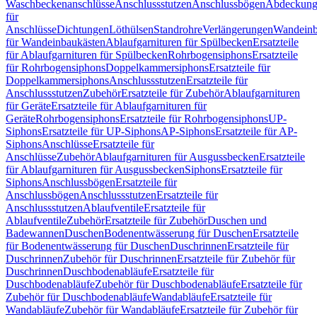
Waschbeckenanschlüsse
Anschlussstutzen
Anschlussbögen
Abdeckung
für
Anschlüsse
Dichtungen
Löthülsen
Standrohre
Verlängerungen
Wandeinb
für Wandeinbaukästen
Ablaufgarnituren für Spülbecken
Ersatzteile
für Ablaufgarnituren für Spülbecken
Rohrbogensiphons
Ersatzteile
für Rohrbogensiphons
Doppelkammersiphons
Ersatzteile für
Doppelkammersiphons
Anschlussstutzen
Ersatzteile für
Anschlussstutzen
Zubehör
Ersatzteile für Zubehör
Ablaufgarnituren
für Geräte
Ersatzteile für Ablaufgarnituren für
Geräte
Rohrbogensiphons
Ersatzteile für Rohrbogensiphons
UP-
Siphons
Ersatzteile für UP-Siphons
AP-Siphons
Ersatzteile für AP-
Siphons
Anschlüsse
Ersatzteile für
Anschlüsse
Zubehör
Ablaufgarnituren für Ausgussbecken
Ersatzteile
für Ablaufgarnituren für Ausgussbecken
Siphons
Ersatzteile für
Siphons
Anschlussbögen
Ersatzteile für
Anschlussbögen
Anschlussstutzen
Ersatzteile für
Anschlussstutzen
Ablaufventile
Ersatzteile für
Ablaufventile
Zubehör
Ersatzteile für Zubehör
Duschen und
Badewannen
Duschen
Bodenentwässerung für Duschen
Ersatzteile
für Bodenentwässerung für Duschen
Duschrinnen
Ersatzteile für
Duschrinnen
Zubehör für Duschrinnen
Ersatzteile für Zubehör für
Duschrinnen
Duschbodenabläufe
Ersatzteile für
Duschbodenabläufe
Zubehör für Duschbodenabläufe
Ersatzteile für
Zubehör für Duschbodenabläufe
Wandabläufe
Ersatzteile für
Wandabläufe
Zubehör für Wandabläufe
Ersatzteile für Zubehör für