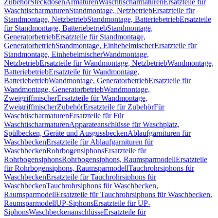
Zubehör
Steckdosen
Armaturen
Waschtischarmaturen
Ersatzteile für
Waschtischarmaturen
Standmontage, Netzbetrieb
Ersatzteile für
Standmontage, Netzbetrieb
Standmontage, Batteriebetrieb
Ersatzteile
für Standmontage, Batteriebetrieb
Standmontage,
Generatorbetrieb
Ersatzteile für Standmontage,
Generatorbetrieb
Standmontage, Einhebelmischer
Ersatzteile für
Standmontage, Einhebelmischer
Wandmontage,
Netzbetrieb
Ersatzteile für Wandmontage, Netzbetrieb
Wandmontage,
Batteriebetrieb
Ersatzteile für Wandmontage,
Batteriebetrieb
Wandmontage, Generatorbetrieb
Ersatzteile für
Wandmontage, Generatorbetrieb
Wandmontage,
Zweigriffmischer
Ersatzteile für Wandmontage,
Zweigriffmischer
Zubehör
Ersatzteile für Zubehör
Für
Waschtischarmaturen
Ersatzteile für Für
Waschtischarmaturen
Apparateanschlüsse für Waschplatz,
Spülbecken, Geräte und Ausgussbecken
Ablaufgarnituren für
Waschbecken
Ersatzteile für Ablaufgarnituren für
Waschbecken
Rohrbogensiphons
Ersatzteile für
Rohrbogensiphons
Rohrbogensiphons, Raumsparmodell
Ersatzteile
für Rohrbogensiphons, Raumsparmodell
Tauchrohrsiphons für
Waschbecken
Ersatzteile für Tauchrohrsiphons für
Waschbecken
Tauchrohrsiphons für Waschbecken,
Raumsparmodell
Ersatzteile für Tauchrohrsiphons für Waschbecken,
Raumsparmodell
UP-Siphons
Ersatzteile für UP-
Siphons
Waschbeckenanschlüsse
Ersatzteile für