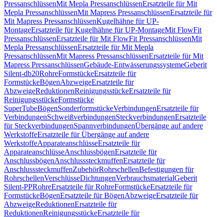
Pressanschlüssen
Mit Mepla Pressanschlüssen
Ersatzteile für Mit
Mepla Pressanschlüssen
Mit Mapress Pressanschlüssen
Ersatzteile für
Mit Mapress Pressanschlüssen
Kugelhähne für UP-
Montage
Ersatzteile für Kugelhähne für UP-Montage
Mit FlowFit
Pressanschlüssen
Ersatzteile für Mit FlowFit Pressanschlüssen
Mit
Mepla Pressanschlüssen
Ersatzteile für Mit Mepla
Pressanschlüssen
Mit Mapress Pressanschlüssen
Ersatzteile für Mit
Mapress Pressanschlüssen
Gebäude-Entwässerungssysteme
Geberit
Silent-db20
Rohre
Formstücke
Ersatzteile für
Formstücke
Bögen
Abzweige
Ersatzteile für
Abzweige
Reduktionen
Reinigungsstücke
Ersatzteile für
Reinigungsstücke
Formstücke
SuperTube
Bögen
Sonderformstücke
Verbindungen
Ersatzteile für
Verbindungen
Schweißverbindungen
Steckverbindungen
Ersatzteile
für Steckverbindungen
Spannverbindungen
Übergänge auf andere
Werkstoffe
Ersatzteile für Übergänge auf andere
Werkstoffe
Apparateanschlüsse
Ersatzteile für
Apparateanschlüsse
Anschlussbögen
Ersatzteile für
Anschlussbögen
Anschlusssteckmuffen
Ersatzteile für
Anschlusssteckmuffen
Zubehör
Rohrschellen
Befestigungen für
Rohrschellen
Verschlüsse
Dichtungen
Verbrauchsmaterial
Geberit
Silent-PP
Rohre
Ersatzteile für Rohre
Formstücke
Ersatzteile für
Formstücke
Bögen
Ersatzteile für Bögen
Abzweige
Ersatzteile für
Abzweige
Reduktionen
Ersatzteile für
Reduktionen
Reinigungsstücke
Ersatzteile für