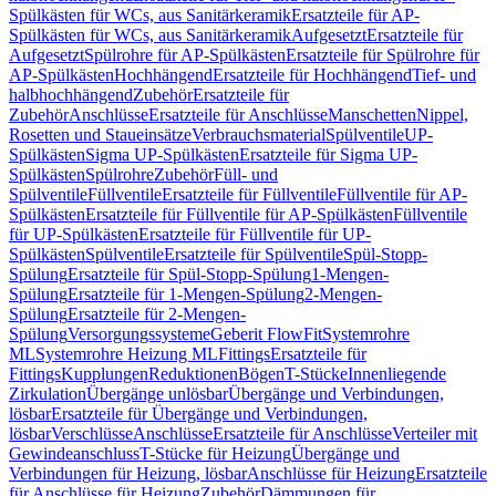
Spülkästen für WCs, aus Sanitärkeramik
Ersatzteile für AP-
Spülkästen für WCs, aus Sanitärkeramik
Aufgesetzt
Ersatzteile für
Aufgesetzt
Spülrohre für AP-Spülkästen
Ersatzteile für Spülrohre für
AP-Spülkästen
Hochhängend
Ersatzteile für Hochhängend
Tief- und
halbhochhängend
Zubehör
Ersatzteile für
Zubehör
Anschlüsse
Ersatzteile für Anschlüsse
Manschetten
Nippel,
Rosetten und Staueinsätze
Verbrauchsmaterial
Spülventile
UP-
Spülkästen
Sigma UP-Spülkästen
Ersatzteile für Sigma UP-
Spülkästen
Spülrohre
Zubehör
Füll- und
Spülventile
Füllventile
Ersatzteile für Füllventile
Füllventile für AP-
Spülkästen
Ersatzteile für Füllventile für AP-Spülkästen
Füllventile
für UP-Spülkästen
Ersatzteile für Füllventile für UP-
Spülkästen
Spülventile
Ersatzteile für Spülventile
Spül-Stopp-
Spülung
Ersatzteile für Spül-Stopp-Spülung
1-Mengen-
Spülung
Ersatzteile für 1-Mengen-Spülung
2-Mengen-
Spülung
Ersatzteile für 2-Mengen-
Spülung
Versorgungssysteme
Geberit FlowFit
Systemrohre
ML
Systemrohre Heizung ML
Fittings
Ersatzteile für
Fittings
Kupplungen
Reduktionen
Bögen
T-Stücke
Innenliegende
Zirkulation
Übergänge unlösbar
Übergänge und Verbindungen,
lösbar
Ersatzteile für Übergänge und Verbindungen,
lösbar
Verschlüsse
Anschlüsse
Ersatzteile für Anschlüsse
Verteiler mit
Gewindeanschluss
T-Stücke für Heizung
Übergänge und
Verbindungen für Heizung, lösbar
Anschlüsse für Heizung
Ersatzteile
für Anschlüsse für Heizung
Zubehör
Dämmungen für