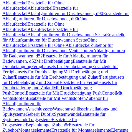
Ablaufdeckel
Ersatzteile für Ohne
Ablaufdeckel
Ablaufdeckel
Ersatzteile für
Ablaufdeckel
Ablaufgarnituren für Duschwannen, d90
Ersatzteile für
Ablaufgarnituren für Duschwannen, d90
Ohne
Ablaufdeckel
Ersatzteile für Ohne
Ablaufdeckel
Ablaufdeckel
Ersatzteile für
Ablaufdeckel
Ablaufgarnituren für Duschwannen Sestra
Ersatzteile
für Ablaufgarnituren für Duschwannen Sestra
Ohne
Ablaufdeckel
Ersatzteile für Ohne Ablaufdeckel
Zubehör für
Ablaufgarnituren für Duschwannen
Ventilstopfen
Ablaufgarnituren
für Badewannen, d52
Ersatzteile für Ablaufgarnituren für
Badewannen, d52
Mit Drehbetätigung
Ersatzteile für Mit
Drehbetätigung
Fertigbausets für Drehbetätigung
Ersatzteile für
Fertigbausets für Drehbetätigung
Mit Drehbetätigung und
Zulauf
Ersatzteile für Mit Drehbetätigung und Zulauf
Fertigbausets
für Drehbetätigung und Zulauf
Ersatzteile für Fertigbausets für
Drehbetätigung und Zulauf
Mit Druckbetätigung
PushControl
Ersatzteile für Mit Druckbetätigung PushControl
Mit
Ventilstopfen
Ersatzteile für Mit Ventilstopfen
Zubehör für
Ablaufgarnituren für
Badewannen
Anschlusssets
Wasseranschlüsse
Installations- und
Spülsysteme
Geberit Duofix
Systemwände
Ersatzteile für
Systemwände
Tragsysteme
Ersatzteile für
Tragsysteme
Beplankungen
Zubehör
Ersatzteile für
Zubehör
Montageelemente
Ersatzteile für Montageelemente
Elemente