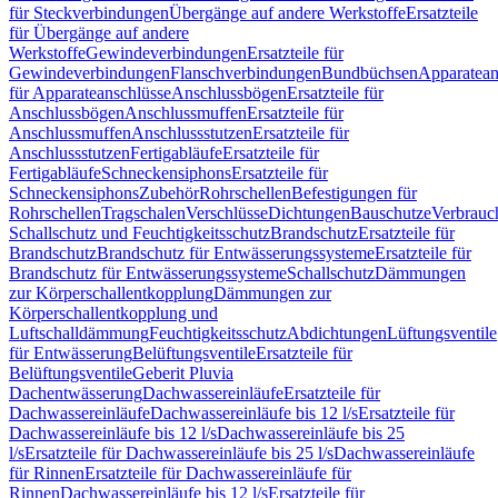
für Steckverbindungen
Übergänge auf andere Werkstoffe
Ersatzteile
für Übergänge auf andere
Werkstoffe
Gewindeverbindungen
Ersatzteile für
Gewindeverbindungen
Flanschverbindungen
Bundbüchsen
Apparatean
für Apparateanschlüsse
Anschlussbögen
Ersatzteile für
Anschlussbögen
Anschlussmuffen
Ersatzteile für
Anschlussmuffen
Anschlussstutzen
Ersatzteile für
Anschlussstutzen
Fertigabläufe
Ersatzteile für
Fertigabläufe
Schneckensiphons
Ersatzteile für
Schneckensiphons
Zubehör
Rohrschellen
Befestigungen für
Rohrschellen
Tragschalen
Verschlüsse
Dichtungen
Bauschutze
Verbrauc
Schallschutz und Feuchtigkeitsschutz
Brandschutz
Ersatzteile für
Brandschutz
Brandschutz für Entwässerungssysteme
Ersatzteile für
Brandschutz für Entwässerungssysteme
Schallschutz
Dämmungen
zur Körperschallentkopplung
Dämmungen zur
Körperschallentkopplung und
Luftschalldämmung
Feuchtigkeitsschutz
Abdichtungen
Lüftungsventile
für Entwässerung
Belüftungsventile
Ersatzteile für
Belüftungsventile
Geberit Pluvia
Dachentwässerung
Dachwassereinläufe
Ersatzteile für
Dachwassereinläufe
Dachwassereinläufe bis 12 l/s
Ersatzteile für
Dachwassereinläufe bis 12 l/s
Dachwassereinläufe bis 25
l/s
Ersatzteile für Dachwassereinläufe bis 25 l/s
Dachwassereinläufe
für Rinnen
Ersatzteile für Dachwassereinläufe für
Rinnen
Dachwassereinläufe bis 12 l/s
Ersatzteile für