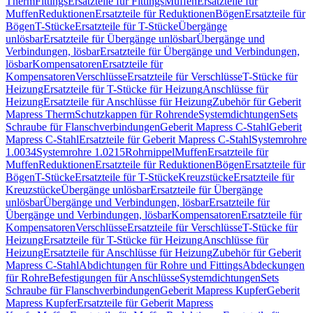
Therm
Fittings
Ersatzteile für Fittings
Muffen
Ersatzteile für
Muffen
Reduktionen
Ersatzteile für Reduktionen
Bögen
Ersatzteile für
Bögen
T-Stücke
Ersatzteile für T-Stücke
Übergänge
unlösbar
Ersatzteile für Übergänge unlösbar
Übergänge und
Verbindungen, lösbar
Ersatzteile für Übergänge und Verbindungen,
lösbar
Kompensatoren
Ersatzteile für
Kompensatoren
Verschlüsse
Ersatzteile für Verschlüsse
T-Stücke für
Heizung
Ersatzteile für T-Stücke für Heizung
Anschlüsse für
Heizung
Ersatzteile für Anschlüsse für Heizung
Zubehör für Geberit
Mapress Therm
Schutzkappen für Rohrende
Systemdichtungen
Sets
Schraube für Flanschverbindungen
Geberit Mapress C-Stahl
Geberit
Mapress C-Stahl
Ersatzteile für Geberit Mapress C-Stahl
Systemrohre
1.0034
Systemrohre 1.0215
Rohrnippel
Muffen
Ersatzteile für
Muffen
Reduktionen
Ersatzteile für Reduktionen
Bögen
Ersatzteile für
Bögen
T-Stücke
Ersatzteile für T-Stücke
Kreuzstücke
Ersatzteile für
Kreuzstücke
Übergänge unlösbar
Ersatzteile für Übergänge
unlösbar
Übergänge und Verbindungen, lösbar
Ersatzteile für
Übergänge und Verbindungen, lösbar
Kompensatoren
Ersatzteile für
Kompensatoren
Verschlüsse
Ersatzteile für Verschlüsse
T-Stücke für
Heizung
Ersatzteile für T-Stücke für Heizung
Anschlüsse für
Heizung
Ersatzteile für Anschlüsse für Heizung
Zubehör für Geberit
Mapress C-Stahl
Abdichtungen für Rohre und Fittings
Abdeckungen
für Rohre
Befestigungen für Anschlüsse
Systemdichtungen
Sets
Schraube für Flanschverbindungen
Geberit Mapress Kupfer
Geberit
Mapress Kupfer
Ersatzteile für Geberit Mapress