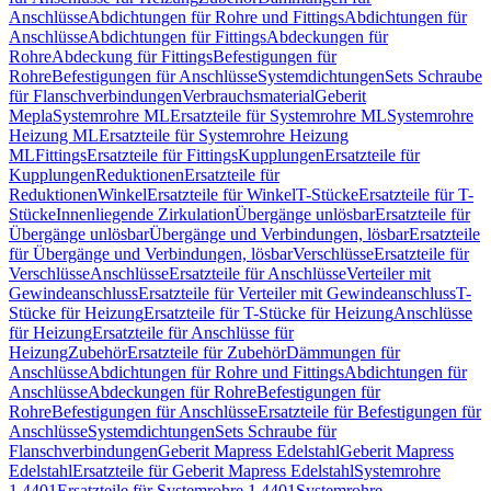
Anschlüsse
Abdichtungen für Rohre und Fittings
Abdichtungen für
Anschlüsse
Abdichtungen für Fittings
Abdeckungen für
Rohre
Abdeckung für Fittings
Befestigungen für
Rohre
Befestigungen für Anschlüsse
Systemdichtungen
Sets Schraube
für Flanschverbindungen
Verbrauchsmaterial
Geberit
Mepla
Systemrohre ML
Ersatzteile für Systemrohre ML
Systemrohre
Heizung ML
Ersatzteile für Systemrohre Heizung
ML
Fittings
Ersatzteile für Fittings
Kupplungen
Ersatzteile für
Kupplungen
Reduktionen
Ersatzteile für
Reduktionen
Winkel
Ersatzteile für Winkel
T-Stücke
Ersatzteile für T-
Stücke
Innenliegende Zirkulation
Übergänge unlösbar
Ersatzteile für
Übergänge unlösbar
Übergänge und Verbindungen, lösbar
Ersatzteile
für Übergänge und Verbindungen, lösbar
Verschlüsse
Ersatzteile für
Verschlüsse
Anschlüsse
Ersatzteile für Anschlüsse
Verteiler mit
Gewindeanschluss
Ersatzteile für Verteiler mit Gewindeanschluss
T-
Stücke für Heizung
Ersatzteile für T-Stücke für Heizung
Anschlüsse
für Heizung
Ersatzteile für Anschlüsse für
Heizung
Zubehör
Ersatzteile für Zubehör
Dämmungen für
Anschlüsse
Abdichtungen für Rohre und Fittings
Abdichtungen für
Anschlüsse
Abdeckungen für Rohre
Befestigungen für
Rohre
Befestigungen für Anschlüsse
Ersatzteile für Befestigungen für
Anschlüsse
Systemdichtungen
Sets Schraube für
Flanschverbindungen
Geberit Mapress Edelstahl
Geberit Mapress
Edelstahl
Ersatzteile für Geberit Mapress Edelstahl
Systemrohre
1.4401
Ersatzteile für Systemrohre 1.4401
Systemrohre