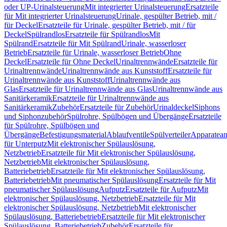
oder UP-Urinalsteuerung
Mit integrierter Urinalsteuerung
Ersatzteile
für Mit integrierter Urinalsteuerung
Urinale, gespülter Betrieb, mit /
für Deckel
Ersatzteile für Urinale, gespülter Betrieb, mit / für
Deckel
Spülrandlos
Ersatzteile für Spülrandlos
Mit
Spülrand
Ersatzteile für Mit Spülrand
Urinale, wasserloser
Betrieb
Ersatzteile für Urinale, wasserloser Betrieb
Ohne
Deckel
Ersatzteile für Ohne Deckel
Urinaltrennwände
Ersatzteile für
Urinaltrennwände
Urinaltrennwände aus Kunststoff
Ersatzteile für
Urinaltrennwände aus Kunststoff
Urinaltrennwände aus
Glas
Ersatzteile für Urinaltrennwände aus Glas
Urinaltrennwände aus
Sanitärkeramik
Ersatzteile für Urinaltrennwände aus
Sanitärkeramik
Zubehör
Ersatzteile für Zubehör
Urinaldeckel
Siphons
und Siphonzubehör
Spülrohre, Spülbögen und Übergänge
Ersatzteile
für Spülrohre, Spülbögen und
Übergänge
Befestigungsmaterial
Ablaufventile
Spülverteiler
Apparatean
für Unterputz
Mit elektronischer Spülauslösung,
Netzbetrieb
Ersatzteile für Mit elektronischer Spülauslösung,
Netzbetrieb
Mit elektronischer Spülauslösung,
Batteriebetrieb
Ersatzteile für Mit elektronischer Spülauslösung,
Batteriebetrieb
Mit pneumatischer Spülauslösung
Ersatzteile für Mit
pneumatischer Spülauslösung
Aufputz
Ersatzteile für Aufputz
Mit
elektronischer Spülauslösung, Netzbetrieb
Ersatzteile für Mit
elektronischer Spülauslösung, Netzbetrieb
Mit elektronischer
Spülauslösung, Batteriebetrieb
Ersatzteile für Mit elektronischer
Spülauslösung, Batteriebetrieb
Zubehör
Ersatzteile für