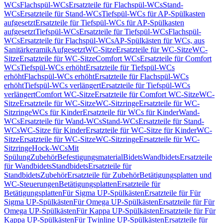
WCs
Flachspül-WCs
Ersatzteile für Flachspül-WCs
Stand-
WCs
Ersatzteile für Stand-WCs
Tiefspül-WCs für AP-Spülkasten
aufgesetzt
Ersatzteile für Tiefspül-WCs für AP-Spülkasten
aufgesetzt
Tiefspül-WCs
Ersatzteile für Tiefspül-WCs
Flachspül-
WCs
Ersatzteile für Flachspül-WCs
AP-Spülkästen für WCs, aus
Sanitärkeramik
Aufgesetzt
WC-Sitze
Ersatzteile für WC-Sitze
WC-
Sitze
Ersatzteile für WC-Sitze
Comfort WCs
Ersatzteile für Comfort
WCs
Tiefspül-WCs erhöht
Ersatzteile für Tiefspül-WCs
erhöht
Flachspül-WCs erhöht
Ersatzteile für Flachspül-WCs
erhöht
Tiefspül-WCs verlängert
Ersatzteile für Tiefspül-WCs
verlängert
Comfort WC-Sitze
Ersatzteile für Comfort WC-Sitze
WC-
Sitze
Ersatzteile für WC-Sitze
WC-Sitzringe
Ersatzteile für WC-
Sitzringe
WCs für Kinder
Ersatzteile für WCs für Kinder
Wand-
WCs
Ersatzteile für Wand-WCs
Stand-WCs
Ersatzteile für Stand-
WCs
WC-Sitze für Kinder
Ersatzteile für WC-Sitze für Kinder
WC-
Sitze
Ersatzteile für WC-Sitze
WC-Sitzringe
Ersatzteile für WC-
Sitzringe
Hock-WCs
Mit
Spülung
Zubehör
Befestigungsmaterial
Bidets
Wandbidets
Ersatzteile
für Wandbidets
Standbidets
Ersatzteile für
Standbidets
Zubehör
Ersatzteile für Zubehör
Betätigungsplatten und
WC-Steuerungen
Betätigungsplatten
Ersatzteile für
Betätigungsplatten
Für Sigma UP-Spülkästen
Ersatzteile für Für
Sigma UP-Spülkästen
Für Omega UP-Spülkästen
Ersatzteile für Für
Omega UP-Spülkästen
Für Kappa UP-Spülkästen
Ersatzteile für Für
Kappa UP-Spülkästen
Für Twinline UP-Spülkästen
Ersatzteile für