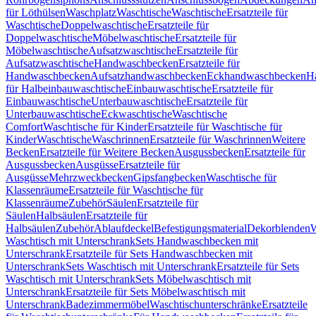
für Löthülsen
Waschplatz
Waschtische
Waschtische
Ersatzteile für
Waschtische
Doppelwaschtische
Ersatzteile für
Doppelwaschtische
Möbelwaschtische
Ersatzteile für
Möbelwaschtische
Aufsatzwaschtische
Ersatzteile für
Aufsatzwaschtische
Handwaschbecken
Ersatzteile für
Handwaschbecken
Aufsatzhandwaschbecken
Eckhandwaschbecken
H
für Halbeinbauwaschtische
Einbauwaschtische
Ersatzteile für
Einbauwaschtische
Unterbauwaschtische
Ersatzteile für
Unterbauwaschtische
Eckwaschtische
Waschtische
Comfort
Waschtische für Kinder
Ersatzteile für Waschtische für
Kinder
Waschtische
Waschrinnen
Ersatzteile für Waschrinnen
Weitere
Becken
Ersatzteile für Weitere Becken
Ausgussbecken
Ersatzteile für
Ausgussbecken
Ausgüsse
Ersatzteile für
Ausgüsse
Mehrzweckbecken
Gipsfangbecken
Waschtische für
Klassenräume
Ersatzteile für Waschtische für
Klassenräume
Zubehör
Säulen
Ersatzteile für
Säulen
Halbsäulen
Ersatzteile für
Halbsäulen
Zubehör
Ablaufdeckel
Befestigungsmaterial
Dekorblenden
W
Waschtisch mit Unterschrank
Sets Handwaschbecken mit
Unterschrank
Ersatzteile für Sets Handwaschbecken mit
Unterschrank
Sets Waschtisch mit Unterschrank
Ersatzteile für Sets
Waschtisch mit Unterschrank
Sets Möbelwaschtisch mit
Unterschrank
Ersatzteile für Sets Möbelwaschtisch mit
Unterschrank
Badezimmermöbel
Waschtischunterschränke
Ersatzteile