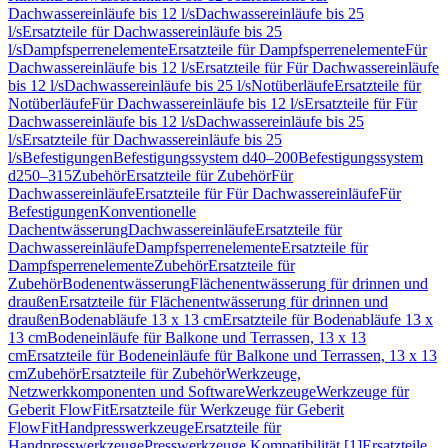
Dachwassereinläufe bis 12 l/s
Dachwassereinläufe bis 25
l/s
Ersatzteile für Dachwassereinläufe bis 25
l/s
Dampfsperrenelemente
Ersatzteile für Dampfsperrenelemente
Für
Dachwassereinläufe bis 12 l/s
Ersatzteile für Für Dachwassereinläufe
bis 12 l/s
Dachwassereinläufe bis 25 l/s
Notüberläufe
Ersatzteile für
Notüberläufe
Für Dachwassereinläufe bis 12 l/s
Ersatzteile für Für
Dachwassereinläufe bis 12 l/s
Dachwassereinläufe bis 25
l/s
Ersatzteile für Dachwassereinläufe bis 25
l/s
Befestigungen
Befestigungssystem d40–200
Befestigungssystem
d250–315
Zubehör
Ersatzteile für Zubehör
Für
Dachwassereinläufe
Ersatzteile für Für Dachwassereinläufe
Für
Befestigungen
Konventionelle
Dachentwässerung
Dachwassereinläufe
Ersatzteile für
Dachwassereinläufe
Dampfsperrenelemente
Ersatzteile für
Dampfsperrenelemente
Zubehör
Ersatzteile für
Zubehör
Bodenentwässerung
Flächenentwässerung für drinnen und
draußen
Ersatzteile für Flächenentwässerung für drinnen und
draußen
Bodenabläufe 13 x 13 cm
Ersatzteile für Bodenabläufe 13 x
13 cm
Bodeneinläufe für Balkone und Terrassen, 13 x 13
cm
Ersatzteile für Bodeneinläufe für Balkone und Terrassen, 13 x 13
cm
Zubehör
Ersatzteile für Zubehör
Werkzeuge,
Netzwerkkomponenten und Software
Werkzeuge
Werkzeuge für
Geberit FlowFit
Ersatzteile für Werkzeuge für Geberit
FlowFit
Handpresswerkzeuge
Ersatzteile für
Handpresswerkzeuge
Presswerkzeuge Kompatibilität [1]
Ersatzteile