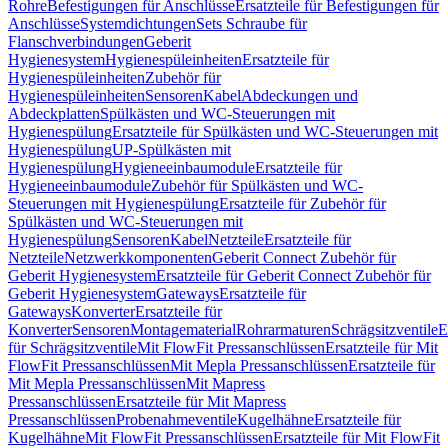
Rohre
Befestigungen für Anschlüsse
Ersatzteile für Befestigungen für
Anschlüsse
Systemdichtungen
Sets Schraube für
Flanschverbindungen
Geberit
Hygienesystem
Hygienespüleinheiten
Ersatzteile für
Hygienespüleinheiten
Zubehör für
Hygienespüleinheiten
Sensoren
Kabel
Abdeckungen und
Abdeckplatten
Spülkästen und WC-Steuerungen mit
Hygienespülung
Ersatzteile für Spülkästen und WC-Steuerungen mit
Hygienespülung
UP-Spülkästen mit
Hygienespülung
Hygieneeinbaumodule
Ersatzteile für
Hygieneeinbaumodule
Zubehör für Spülkästen und WC-
Steuerungen mit Hygienespülung
Ersatzteile für Zubehör für
Spülkästen und WC-Steuerungen mit
Hygienespülung
Sensoren
Kabel
Netzteile
Ersatzteile für
Netzteile
Netzwerkkomponenten
Geberit Connect Zubehör für
Geberit Hygienesystem
Ersatzteile für Geberit Connect Zubehör für
Geberit Hygienesystem
Gateways
Ersatzteile für
Gateways
Konverter
Ersatzteile für
Konverter
Sensoren
Montagematerial
Rohrarmaturen
Schrägsitzventile
E
für Schrägsitzventile
Mit FlowFit Pressanschlüssen
Ersatzteile für Mit
FlowFit Pressanschlüssen
Mit Mepla Pressanschlüssen
Ersatzteile für
Mit Mepla Pressanschlüssen
Mit Mapress
Pressanschlüssen
Ersatzteile für Mit Mapress
Pressanschlüssen
Probenahmeventile
Kugelhähne
Ersatzteile für
Kugelhähne
Mit FlowFit Pressanschlüssen
Ersatzteile für Mit FlowFit