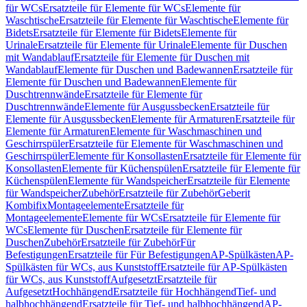
für WCs
Ersatzteile für Elemente für WCs
Elemente für
Waschtische
Ersatzteile für Elemente für Waschtische
Elemente für
Bidets
Ersatzteile für Elemente für Bidets
Elemente für
Urinale
Ersatzteile für Elemente für Urinale
Elemente für Duschen
mit Wandablauf
Ersatzteile für Elemente für Duschen mit
Wandablauf
Elemente für Duschen und Badewannen
Ersatzteile für
Elemente für Duschen und Badewannen
Elemente für
Duschtrennwände
Ersatzteile für Elemente für
Duschtrennwände
Elemente für Ausgussbecken
Ersatzteile für
Elemente für Ausgussbecken
Elemente für Armaturen
Ersatzteile für
Elemente für Armaturen
Elemente für Waschmaschinen und
Geschirrspüler
Ersatzteile für Elemente für Waschmaschinen und
Geschirrspüler
Elemente für Konsollasten
Ersatzteile für Elemente für
Konsollasten
Elemente für Küchenspülen
Ersatzteile für Elemente für
Küchenspülen
Elemente für Wandspeicher
Ersatzteile für Elemente
für Wandspeicher
Zubehör
Ersatzteile für Zubehör
Geberit
Kombifix
Montageelemente
Ersatzteile für
Montageelemente
Elemente für WCs
Ersatzteile für Elemente für
WCs
Elemente für Duschen
Ersatzteile für Elemente für
Duschen
Zubehör
Ersatzteile für Zubehör
Für
Befestigungen
Ersatzteile für Für Befestigungen
AP-Spülkästen
AP-
Spülkästen für WCs, aus Kunststoff
Ersatzteile für AP-Spülkästen
für WCs, aus Kunststoff
Aufgesetzt
Ersatzteile für
Aufgesetzt
Hochhängend
Ersatzteile für Hochhängend
Tief- und
halbhochhängend
Ersatzteile für Tief- und halbhochhängend
AP-