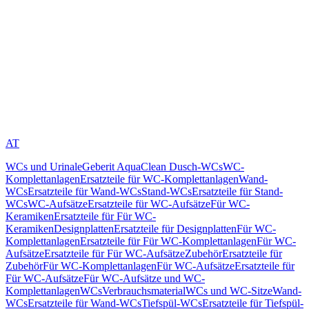
AT
WCs und Urinale
Geberit AquaClean Dusch-WCs
WC-
Komplettanlagen
Ersatzteile für WC-Komplettanlagen
Wand-
WCs
Ersatzteile für Wand-WCs
Stand-WCs
Ersatzteile für Stand-
WCs
WC-Aufsätze
Ersatzteile für WC-Aufsätze
Für WC-
Keramiken
Ersatzteile für Für WC-
Keramiken
Designplatten
Ersatzteile für Designplatten
Für WC-
Komplettanlagen
Ersatzteile für Für WC-Komplettanlagen
Für WC-
Aufsätze
Ersatzteile für Für WC-Aufsätze
Zubehör
Ersatzteile für
Zubehör
Für WC-Komplettanlagen
Für WC-Aufsätze
Ersatzteile für
Für WC-Aufsätze
Für WC-Aufsätze und WC-
Komplettanlagen
WCs
Verbrauchsmaterial
WCs und WC-Sitze
Wand-
WCs
Ersatzteile für Wand-WCs
Tiefspül-WCs
Ersatzteile für Tiefspül-