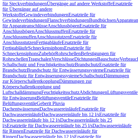
für Steckverbindungen
Übergänge auf andere Werkstoffe
Ersatzteile
für Übergänge auf andere
Werkstoffe
Gewindeverbindungen
Ersatzteile für
Gewindeverbindungen
Flanschverbindungen
Bundbüchsen
Apparatean
für Apparateanschlüsse
Anschlussbögen
Ersatzteile für
Anschlussbögen
Anschlussmuffen
Ersatzteile für
Anschlussmuffen
Anschlussstutzen
Ersatzteile für
Anschlussstutzen
Fertigabläufe
Ersatzteile für
Fertigabläufe
Schneckensiphons
Ersatzteile für
Schneckensiphons
Zubehör
Rohrschellen
Befestigungen für
Rohrschellen
Tragschalen
Verschlüsse
Dichtungen
Bauschutze
Verbrauc
Schallschutz und Feuchtigkeitsschutz
Brandschutz
Ersatzteile für
Brandschutz
Brandschutz für Entwässerungssysteme
Ersatzteile für
Brandschutz für Entwässerungssysteme
Schallschutz
Dämmungen
zur Körperschallentkopplung
Dämmungen zur
Körperschallentkopplung und
Luftschalldämmung
Feuchtigkeitsschutz
Abdichtungen
Lüftungsventile
für Entwässerung
Belüftungsventile
Ersatzteile für
Belüftungsventile
Geberit Pluvia
Dachentwässerung
Dachwassereinläufe
Ersatzteile für
Dachwassereinläufe
Dachwassereinläufe bis 12 l/s
Ersatzteile für
Dachwassereinläufe bis 12 l/s
Dachwassereinläufe bis 25
l/s
Ersatzteile für Dachwassereinläufe bis 25 l/s
Dachwassereinläufe
für Rinnen
Ersatzteile für Dachwassereinläufe für
Rinnen
Dachwassereinläufe bis 12 l/s
Ersatzteile für