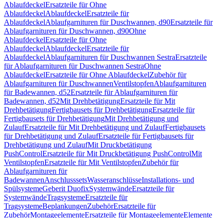
Ablaufdeckel
Ersatzteile für Ohne
Ablaufdeckel
Ablaufdeckel
Ersatzteile für
Ablaufdeckel
Ablaufgarnituren für Duschwannen, d90
Ersatzteile für
Ablaufgarnituren für Duschwannen, d90
Ohne
Ablaufdeckel
Ersatzteile für Ohne
Ablaufdeckel
Ablaufdeckel
Ersatzteile für
Ablaufdeckel
Ablaufgarnituren für Duschwannen Sestra
Ersatzteile
für Ablaufgarnituren für Duschwannen Sestra
Ohne
Ablaufdeckel
Ersatzteile für Ohne Ablaufdeckel
Zubehör für
Ablaufgarnituren für Duschwannen
Ventilstopfen
Ablaufgarnituren
für Badewannen, d52
Ersatzteile für Ablaufgarnituren für
Badewannen, d52
Mit Drehbetätigung
Ersatzteile für Mit
Drehbetätigung
Fertigbausets für Drehbetätigung
Ersatzteile für
Fertigbausets für Drehbetätigung
Mit Drehbetätigung und
Zulauf
Ersatzteile für Mit Drehbetätigung und Zulauf
Fertigbausets
für Drehbetätigung und Zulauf
Ersatzteile für Fertigbausets für
Drehbetätigung und Zulauf
Mit Druckbetätigung
PushControl
Ersatzteile für Mit Druckbetätigung PushControl
Mit
Ventilstopfen
Ersatzteile für Mit Ventilstopfen
Zubehör für
Ablaufgarnituren für
Badewannen
Anschlusssets
Wasseranschlüsse
Installations- und
Spülsysteme
Geberit Duofix
Systemwände
Ersatzteile für
Systemwände
Tragsysteme
Ersatzteile für
Tragsysteme
Beplankungen
Zubehör
Ersatzteile für
Zubehör
Montageelemente
Ersatzteile für Montageelemente
Elemente