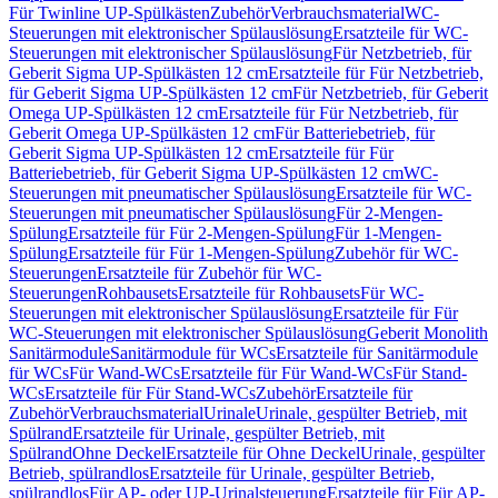
Für Twinline UP-Spülkästen
Zubehör
Verbrauchsmaterial
WC-
Steuerungen mit elektronischer Spülauslösung
Ersatzteile für WC-
Steuerungen mit elektronischer Spülauslösung
Für Netzbetrieb, für
Geberit Sigma UP-Spülkästen 12 cm
Ersatzteile für Für Netzbetrieb,
für Geberit Sigma UP-Spülkästen 12 cm
Für Netzbetrieb, für Geberit
Omega UP-Spülkästen 12 cm
Ersatzteile für Für Netzbetrieb, für
Geberit Omega UP-Spülkästen 12 cm
Für Batteriebetrieb, für
Geberit Sigma UP-Spülkästen 12 cm
Ersatzteile für Für
Batteriebetrieb, für Geberit Sigma UP-Spülkästen 12 cm
WC-
Steuerungen mit pneumatischer Spülauslösung
Ersatzteile für WC-
Steuerungen mit pneumatischer Spülauslösung
Für 2-Mengen-
Spülung
Ersatzteile für Für 2-Mengen-Spülung
Für 1-Mengen-
Spülung
Ersatzteile für Für 1-Mengen-Spülung
Zubehör für WC-
Steuerungen
Ersatzteile für Zubehör für WC-
Steuerungen
Rohbausets
Ersatzteile für Rohbausets
Für WC-
Steuerungen mit elektronischer Spülauslösung
Ersatzteile für Für
WC-Steuerungen mit elektronischer Spülauslösung
Geberit Monolith
Sanitärmodule
Sanitärmodule für WCs
Ersatzteile für Sanitärmodule
für WCs
Für Wand-WCs
Ersatzteile für Für Wand-WCs
Für Stand-
WCs
Ersatzteile für Für Stand-WCs
Zubehör
Ersatzteile für
Zubehör
Verbrauchsmaterial
Urinale
Urinale, gespülter Betrieb, mit
Spülrand
Ersatzteile für Urinale, gespülter Betrieb, mit
Spülrand
Ohne Deckel
Ersatzteile für Ohne Deckel
Urinale, gespülter
Betrieb, spülrandlos
Ersatzteile für Urinale, gespülter Betrieb,
spülrandlos
Für AP- oder UP-Urinalsteuerung
Ersatzteile für Für AP-