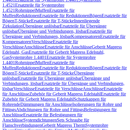
1.4521
Ersatzteile für Systemrohre
1.4521
Rohrnippel
Muffen
Ersatzteile für
Muffen
Reduktionen
Ersatzteile für Reduktionen
Bögen
Ersatzteile für
Bögen
T-Stücke
Ersatzteile für T-Stücke
Innenliegende
Zirkulation
Übergänge unlösbar
Ersatzteile für Übergänge
unlösbar
Übergänge und Verbindungen, lösbar
Ersatzteile für
Übergänge und Verbindungen, lösbar
Kompensatoren
Ersatzteile für
Kompensatoren
Verschlüsse
Ersatzteile für
Verschlüsse
Anschlüsse
Ersatzteile für Anschlüsse
Geberit Mapress
Edelstahl, Gas
Ersatzteile für Geberit Mapress Edelstahl,
Gas
Systemrohre 1.4401
Ersatzteile für Systemrohre
1.4401
Rohrnippel
Muffen
Ersatzteile für
Muffen
Reduktionen
Ersatzteile für Reduktionen
Bögen
Ersatzteile für
Bögen
T-Stücke
Ersatzteile für T-Stücke
Übergänge
unlösbar
Ersatzteile für Übergänge unlösbar
Übergänge und
Verbindungen, lösbar
Ersatzteile für Übergänge und Verbindungen,
lösbar
Verschlüsse
Ersatzteile für Verschlüsse
Anschlüsse
Ersatzteile
für Anschlüsse
Zubehör für Geberit Mapress Edelstahl
Ersatzteile für
Zubehör für Geberit Mapress Edelstahl
Schutzkappen für
Rohrende
Dämmungen für Anschlüsse
Isolierungen für Rohre und
Fittings
Abdichtungen für Rohre und Fittings
Befestigungen für
Anschlüsse
Ersatzteile für Befestigungen für
Anschlüsse
Systemdichtungen
Sets Schraube für
Flanschverbindungen
Geberit Mapress Therm
Systemrohre