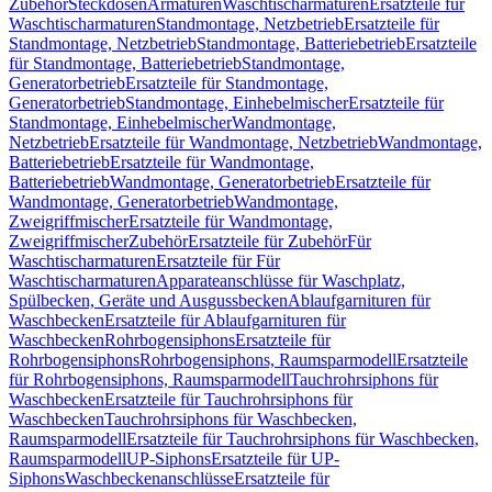
Zubehör
Steckdosen
Armaturen
Waschtischarmaturen
Ersatzteile für
Waschtischarmaturen
Standmontage, Netzbetrieb
Ersatzteile für
Standmontage, Netzbetrieb
Standmontage, Batteriebetrieb
Ersatzteile
für Standmontage, Batteriebetrieb
Standmontage,
Generatorbetrieb
Ersatzteile für Standmontage,
Generatorbetrieb
Standmontage, Einhebelmischer
Ersatzteile für
Standmontage, Einhebelmischer
Wandmontage,
Netzbetrieb
Ersatzteile für Wandmontage, Netzbetrieb
Wandmontage,
Batteriebetrieb
Ersatzteile für Wandmontage,
Batteriebetrieb
Wandmontage, Generatorbetrieb
Ersatzteile für
Wandmontage, Generatorbetrieb
Wandmontage,
Zweigriffmischer
Ersatzteile für Wandmontage,
Zweigriffmischer
Zubehör
Ersatzteile für Zubehör
Für
Waschtischarmaturen
Ersatzteile für Für
Waschtischarmaturen
Apparateanschlüsse für Waschplatz,
Spülbecken, Geräte und Ausgussbecken
Ablaufgarnituren für
Waschbecken
Ersatzteile für Ablaufgarnituren für
Waschbecken
Rohrbogensiphons
Ersatzteile für
Rohrbogensiphons
Rohrbogensiphons, Raumsparmodell
Ersatzteile
für Rohrbogensiphons, Raumsparmodell
Tauchrohrsiphons für
Waschbecken
Ersatzteile für Tauchrohrsiphons für
Waschbecken
Tauchrohrsiphons für Waschbecken,
Raumsparmodell
Ersatzteile für Tauchrohrsiphons für Waschbecken,
Raumsparmodell
UP-Siphons
Ersatzteile für UP-
Siphons
Waschbeckenanschlüsse
Ersatzteile für