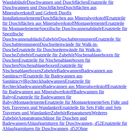
Wandabläufe
Duschwannen und Duschflächen
Ersatzteile für
Duschwannen und Duschflächen
Duschflächen aus
Mineralwerkstoff und Geberit Duofix
Installationselemente
Duschflächen aus Mineralwerkstoff
Ersatzteile
für Duschflächen aus Mineralwerkstoff
Montagelemente
Ersatzteile
für Montagelemente
Spezifische Duschwannenabläufe
Ersatzteile für
Spezifische
Duschwannenabläufe
Zubehör
Duschabtrennungen
Ersatzteile für
Duschabtrennungen
Duschseitenwände für Walk-in-
Dusche
Ersatzteile für Duschseitenwände für Walk-in-
Dusche
Zubehör
Ersatzteile für Zubehör
Nischenablageboxen für
Duschen
Ersatzteile für Nischenablageboxen für
Duschen
Nischenablageboxen
Ersatzteile für
Nischenablageboxen
Zubehör
Badewannen
Badewannen aus
Sanitäracryl
Ersatzteile für Badewannen aus
Sanitäracryl
Rechteckbadewannen
Ersatzteile für
Rechteckbadewannen
Badewannen aus Mineralwerkstoff
Ersatzteile
für Badewannen aus Mineralwerkstoff
Badewannen für
Babys
Ersatzteile für Badewannen für
Babys
Montagelemente
Ersatzteile für Montagelemente
Sets Füße und
Sets Traversen und Wandanker
Ersatzteile für Sets Füße und Sets
Traversen und Wandanker
Zubehör
Reparatursets
Weiteres
Zubehör
Apparateanschlüsse für Duschen und
Badewannen
Ablaufgarnituren für Duschwannen, d52
Ersatzteile für
Ablaufgarnituren für Duschwannen, d52
Ohne