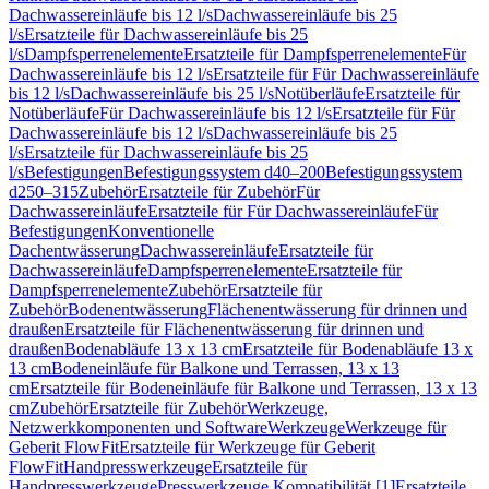
Dachwassereinläufe bis 12 l/s
Dachwassereinläufe bis 25
l/s
Ersatzteile für Dachwassereinläufe bis 25
l/s
Dampfsperrenelemente
Ersatzteile für Dampfsperrenelemente
Für
Dachwassereinläufe bis 12 l/s
Ersatzteile für Für Dachwassereinläufe
bis 12 l/s
Dachwassereinläufe bis 25 l/s
Notüberläufe
Ersatzteile für
Notüberläufe
Für Dachwassereinläufe bis 12 l/s
Ersatzteile für Für
Dachwassereinläufe bis 12 l/s
Dachwassereinläufe bis 25
l/s
Ersatzteile für Dachwassereinläufe bis 25
l/s
Befestigungen
Befestigungssystem d40–200
Befestigungssystem
d250–315
Zubehör
Ersatzteile für Zubehör
Für
Dachwassereinläufe
Ersatzteile für Für Dachwassereinläufe
Für
Befestigungen
Konventionelle
Dachentwässerung
Dachwassereinläufe
Ersatzteile für
Dachwassereinläufe
Dampfsperrenelemente
Ersatzteile für
Dampfsperrenelemente
Zubehör
Ersatzteile für
Zubehör
Bodenentwässerung
Flächenentwässerung für drinnen und
draußen
Ersatzteile für Flächenentwässerung für drinnen und
draußen
Bodenabläufe 13 x 13 cm
Ersatzteile für Bodenabläufe 13 x
13 cm
Bodeneinläufe für Balkone und Terrassen, 13 x 13
cm
Ersatzteile für Bodeneinläufe für Balkone und Terrassen, 13 x 13
cm
Zubehör
Ersatzteile für Zubehör
Werkzeuge,
Netzwerkkomponenten und Software
Werkzeuge
Werkzeuge für
Geberit FlowFit
Ersatzteile für Werkzeuge für Geberit
FlowFit
Handpresswerkzeuge
Ersatzteile für
Handpresswerkzeuge
Presswerkzeuge Kompatibilität [1]
Ersatzteile