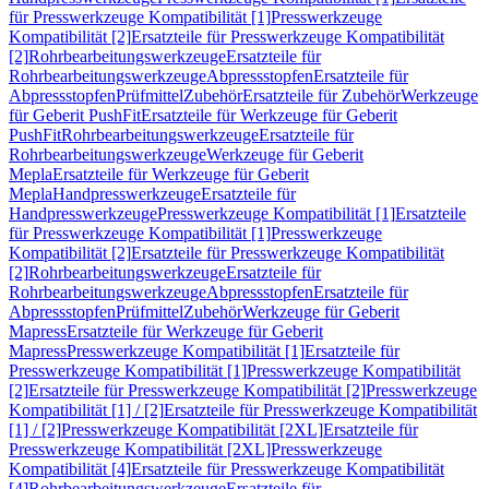
für Presswerkzeuge Kompatibilität [1]
Presswerkzeuge
Kompatibilität [2]
Ersatzteile für Presswerkzeuge Kompatibilität
[2]
Rohrbearbeitungswerkzeuge
Ersatzteile für
Rohrbearbeitungswerkzeuge
Abpressstopfen
Ersatzteile für
Abpressstopfen
Prüfmittel
Zubehör
Ersatzteile für Zubehör
Werkzeuge
für Geberit PushFit
Ersatzteile für Werkzeuge für Geberit
PushFit
Rohrbearbeitungswerkzeuge
Ersatzteile für
Rohrbearbeitungswerkzeuge
Werkzeuge für Geberit
Mepla
Ersatzteile für Werkzeuge für Geberit
Mepla
Handpresswerkzeuge
Ersatzteile für
Handpresswerkzeuge
Presswerkzeuge Kompatibilität [1]
Ersatzteile
für Presswerkzeuge Kompatibilität [1]
Presswerkzeuge
Kompatibilität [2]
Ersatzteile für Presswerkzeuge Kompatibilität
[2]
Rohrbearbeitungswerkzeuge
Ersatzteile für
Rohrbearbeitungswerkzeuge
Abpressstopfen
Ersatzteile für
Abpressstopfen
Prüfmittel
Zubehör
Werkzeuge für Geberit
Mapress
Ersatzteile für Werkzeuge für Geberit
Mapress
Presswerkzeuge Kompatibilität [1]
Ersatzteile für
Presswerkzeuge Kompatibilität [1]
Presswerkzeuge Kompatibilität
[2]
Ersatzteile für Presswerkzeuge Kompatibilität [2]
Presswerkzeuge
Kompatibilität [1] / [2]
Ersatzteile für Presswerkzeuge Kompatibilität
[1] / [2]
Presswerkzeuge Kompatibilität [2XL]
Ersatzteile für
Presswerkzeuge Kompatibilität [2XL]
Presswerkzeuge
Kompatibilität [4]
Ersatzteile für Presswerkzeuge Kompatibilität
[4]
Rohrbearbeitungswerkzeuge
Ersatzteile für