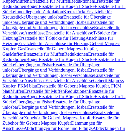
Kupfer
Muffen
Ersatzteile für Muffen
Reduktionen
Ersatzteile für
Reduktionen
Bögen
Ersatzteile für Bögen
T-Stücke
Ersatzteile für T-
Stücke
Innenliegende Zirkulation
Kreuzstücke
Ersatzteile für
Kreuzstücke
Übergänge unlösbar
Ersatzteile für Übergänge
unlösbar
Übergänge und Verbindungen, lösbar
Ersatzteile für
Übergänge und Verbindungen, lösbar
Verschlüsse
Ersatzteile für
Verschlüsse
Anschlüsse
Ersatzteile für Anschlüsse
T-Stücke für
Heizung
Ersatzteile für T-Stücke für Heizung
Anschlüsse für
Heizung
Ersatzteile für Anschlüsse für Heizung
Geberit Mapress
Kupfer, Gas
Ersatzteile für Geberit Mapress Kupfer,
Gas
Muffen
Ersatzteile für Muffen
Reduktionen
Ersatzteile für
Reduktionen
Bögen
Ersatzteile für Bögen
T-Stücke
Ersatzteile für T-
Stücke
Übergänge unlösbar
Ersatzteile für Übergänge
unlösbar
Übergänge und Verbindungen, lösbar
Ersatzteile für
Übergänge und Verbindungen, lösbar
Verschlüsse
Ersatzteile für
Verschlüsse
Anschlüsse
Ersatzteile für Anschlüsse
Geberit Mapress
Kupfer, FKM blau
Ersatzteile für Geberit Mapress Kupfer, FKM
blau
Muffen
Ersatzteile für Muffen
Reduktionen
Ersatzteile für
Reduktionen
Bögen
Ersatzteile für Bögen
T-Stücke
Ersatzteile für T-
Stücke
Übergänge unlösbar
Ersatzteile für Übergänge
unlösbar
Übergänge und Verbindungen, lösbar
Ersatzteile für
Übergänge und Verbindungen, lösbar
Verschlüsse
Ersatzteile für
Verschlüsse
Zubehör für Geberit Mapress Kupfer
Ersatzteile für
Zubehör für Geberit Mapress Kupfer
Dämmungen für
Anschlüsse
Abdichtungen für Rohre und Fittings
Abdeckungen für