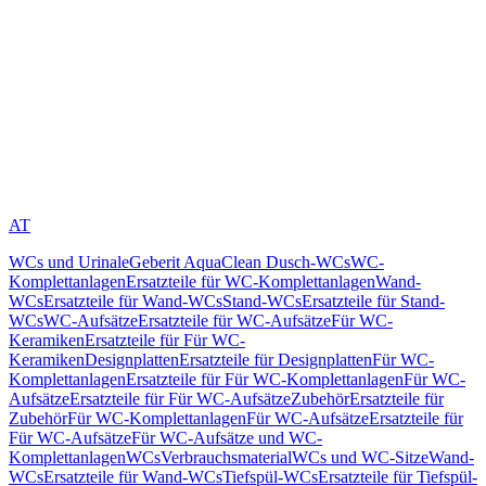
AT
WCs und Urinale
Geberit AquaClean Dusch-WCs
WC-
Komplettanlagen
Ersatzteile für WC-Komplettanlagen
Wand-
WCs
Ersatzteile für Wand-WCs
Stand-WCs
Ersatzteile für Stand-
WCs
WC-Aufsätze
Ersatzteile für WC-Aufsätze
Für WC-
Keramiken
Ersatzteile für Für WC-
Keramiken
Designplatten
Ersatzteile für Designplatten
Für WC-
Komplettanlagen
Ersatzteile für Für WC-Komplettanlagen
Für WC-
Aufsätze
Ersatzteile für Für WC-Aufsätze
Zubehör
Ersatzteile für
Zubehör
Für WC-Komplettanlagen
Für WC-Aufsätze
Ersatzteile für
Für WC-Aufsätze
Für WC-Aufsätze und WC-
Komplettanlagen
WCs
Verbrauchsmaterial
WCs und WC-Sitze
Wand-
WCs
Ersatzteile für Wand-WCs
Tiefspül-WCs
Ersatzteile für Tiefspül-