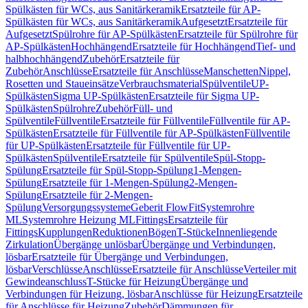
Spülkästen für WCs, aus Sanitärkeramik
Ersatzteile für AP-
Spülkästen für WCs, aus Sanitärkeramik
Aufgesetzt
Ersatzteile für
Aufgesetzt
Spülrohre für AP-Spülkästen
Ersatzteile für Spülrohre für
AP-Spülkästen
Hochhängend
Ersatzteile für Hochhängend
Tief- und
halbhochhängend
Zubehör
Ersatzteile für
Zubehör
Anschlüsse
Ersatzteile für Anschlüsse
Manschetten
Nippel,
Rosetten und Staueinsätze
Verbrauchsmaterial
Spülventile
UP-
Spülkästen
Sigma UP-Spülkästen
Ersatzteile für Sigma UP-
Spülkästen
Spülrohre
Zubehör
Füll- und
Spülventile
Füllventile
Ersatzteile für Füllventile
Füllventile für AP-
Spülkästen
Ersatzteile für Füllventile für AP-Spülkästen
Füllventile
für UP-Spülkästen
Ersatzteile für Füllventile für UP-
Spülkästen
Spülventile
Ersatzteile für Spülventile
Spül-Stopp-
Spülung
Ersatzteile für Spül-Stopp-Spülung
1-Mengen-
Spülung
Ersatzteile für 1-Mengen-Spülung
2-Mengen-
Spülung
Ersatzteile für 2-Mengen-
Spülung
Versorgungssysteme
Geberit FlowFit
Systemrohre
ML
Systemrohre Heizung ML
Fittings
Ersatzteile für
Fittings
Kupplungen
Reduktionen
Bögen
T-Stücke
Innenliegende
Zirkulation
Übergänge unlösbar
Übergänge und Verbindungen,
lösbar
Ersatzteile für Übergänge und Verbindungen,
lösbar
Verschlüsse
Anschlüsse
Ersatzteile für Anschlüsse
Verteiler mit
Gewindeanschluss
T-Stücke für Heizung
Übergänge und
Verbindungen für Heizung, lösbar
Anschlüsse für Heizung
Ersatzteile
für Anschlüsse für Heizung
Zubehör
Dämmungen für