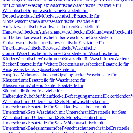
für Löthülsen
Waschplatz
Waschtische
Waschtische
Ersatzteile für
Waschtische
Doppelwaschtische
Ersatzteile für
Doppelwaschtische
Möbelwaschtische
Ersatzteile für
Möbelwaschtische
Aufsatzwaschtische
Ersatzteile für
Aufsatzwaschtische
Handwaschbecken
Ersatzteile für
Handwaschbecken
Aufsatzhandwaschbecken
Eckhandwaschbecken
H
für Halbeinbauwaschtische
Einbauwaschtische
Ersatzteile für
Einbauwaschtische
Unterbauwaschtische
Ersatzteile für
Unterbauwaschtische
Eckwaschtische
Waschtische
Comfort
Waschtische für Kinder
Ersatzteile für Waschtische für
Kinder
Waschtische
Waschrinnen
Ersatzteile für Waschrinnen
Weitere
Becken
Ersatzteile für Weitere Becken
Ausgussbecken
Ersatzteile für
Ausgussbecken
Ausgüsse
Ersatzteile für
Ausgüsse
Mehrzweckbecken
Gipsfangbecken
Waschtische für
Klassenräume
Ersatzteile für Waschtische für
Klassenräume
Zubehör
Säulen
Ersatzteile für
Säulen
Halbsäulen
Ersatzteile für
Halbsäulen
Zubehör
Ablaufdeckel
Befestigungsmaterial
Dekorblenden
W
Waschtisch mit Unterschrank
Sets Handwaschbecken mit
Unterschrank
Ersatzteile für Sets Handwaschbecken mit
Unterschrank
Sets Waschtisch mit Unterschrank
Ersatzteile für Sets
Waschtisch mit Unterschrank
Sets Möbelwaschtisch mit
Unterschrank
Ersatzteile für Sets Möbelwaschtisch mit
Unterschrank
Badezimmermöbel
Waschtischunterschränke
Ersatzteile