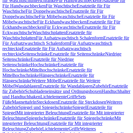
für Waschtischunterschränke
Für Handwaschbecken
Ersatzteile für
Für Handwaschbecken
Für Waschtische
Ersatzteile für Für
Waschtische
Für Doppelwaschtische
Ersatzteile für Für
Doppelwaschtische
Für Möbelwaschtische
Ersatzteile für Für
Möbelwaschtische
Für Eckhandwaschbecken
Ersatzteile für Für
Eckhandwaschbecken
Für Eckwaschtische
Ersatzteile für Für
Eckwaschtische
Waschtischplatten
Ersatzteile für
Waschtischplatten
Für Aufsatzwaschtisch Schalenform
Ersatzteile für
Für Aufsatzwaschtisch Schalenform
Für Aufsatzwaschtisch
rechteckig
Ersatzteile für Für Aufsatzwaschtisch
rechteckig
Seitenschränke
Ersatzteile für Seitenschränke
Niedrige
Seitenschränke
Ersatzteile für Niedrige
Seitenschränke
Hochschränke
Ersatzteile für
Hochschränke
Mittelhochschränke
Ersatzteile für
Mittelhochschränke
Hängeschränke
Ersatzteile für
Hängeschränke
Weitere Möbel
Ersatzteile für Weitere
Möbel
Wandablagen
Ersatzteile für Wandablagen
Zubehör
Ersatzteile
für Zubehör
Schubladeneinsätze und Ordnungsboxen
Handtuchhalter
und Handtuchhaken
Lichtelemente
Griffe
Sets
Füße
Magnettafeln
Steckdosen
Ersatzteile für Steckdosen
Weiteres
Zubehör
Spiegel und Spiegelschränke
Spiegel
Ersatzteile für
Spiegel
Mit integrierter Beleuchtung
Ersatzteile für Mit integrierter
Beleuchtung
Spiegelschränke
Ersatzteile für Spiegelschränke
Mit
integrierter Beleuchtung
Ersatzteile für Mit integrierter
Beleuchtung
Zubehör
Lichtelemente
Griffe
Weiteres