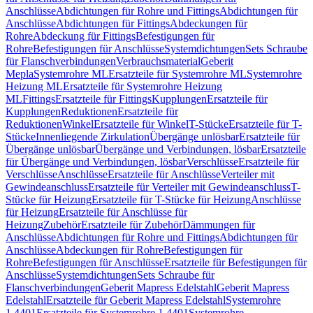
Anschlüsse
Abdichtungen für Rohre und Fittings
Abdichtungen für
Anschlüsse
Abdichtungen für Fittings
Abdeckungen für
Rohre
Abdeckung für Fittings
Befestigungen für
Rohre
Befestigungen für Anschlüsse
Systemdichtungen
Sets Schraube
für Flanschverbindungen
Verbrauchsmaterial
Geberit
Mepla
Systemrohre ML
Ersatzteile für Systemrohre ML
Systemrohre
Heizung ML
Ersatzteile für Systemrohre Heizung
ML
Fittings
Ersatzteile für Fittings
Kupplungen
Ersatzteile für
Kupplungen
Reduktionen
Ersatzteile für
Reduktionen
Winkel
Ersatzteile für Winkel
T-Stücke
Ersatzteile für T-
Stücke
Innenliegende Zirkulation
Übergänge unlösbar
Ersatzteile für
Übergänge unlösbar
Übergänge und Verbindungen, lösbar
Ersatzteile
für Übergänge und Verbindungen, lösbar
Verschlüsse
Ersatzteile für
Verschlüsse
Anschlüsse
Ersatzteile für Anschlüsse
Verteiler mit
Gewindeanschluss
Ersatzteile für Verteiler mit Gewindeanschluss
T-
Stücke für Heizung
Ersatzteile für T-Stücke für Heizung
Anschlüsse
für Heizung
Ersatzteile für Anschlüsse für
Heizung
Zubehör
Ersatzteile für Zubehör
Dämmungen für
Anschlüsse
Abdichtungen für Rohre und Fittings
Abdichtungen für
Anschlüsse
Abdeckungen für Rohre
Befestigungen für
Rohre
Befestigungen für Anschlüsse
Ersatzteile für Befestigungen für
Anschlüsse
Systemdichtungen
Sets Schraube für
Flanschverbindungen
Geberit Mapress Edelstahl
Geberit Mapress
Edelstahl
Ersatzteile für Geberit Mapress Edelstahl
Systemrohre
1.4401
Ersatzteile für Systemrohre 1.4401
Systemrohre