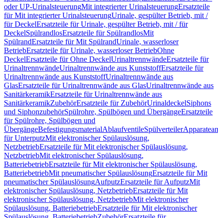
oder UP-Urinalsteuerung
Mit integrierter Urinalsteuerung
Ersatzteile
für Mit integrierter Urinalsteuerung
Urinale, gespülter Betrieb, mit /
für Deckel
Ersatzteile für Urinale, gespülter Betrieb, mit / für
Deckel
Spülrandlos
Ersatzteile für Spülrandlos
Mit
Spülrand
Ersatzteile für Mit Spülrand
Urinale, wasserloser
Betrieb
Ersatzteile für Urinale, wasserloser Betrieb
Ohne
Deckel
Ersatzteile für Ohne Deckel
Urinaltrennwände
Ersatzteile für
Urinaltrennwände
Urinaltrennwände aus Kunststoff
Ersatzteile für
Urinaltrennwände aus Kunststoff
Urinaltrennwände aus
Glas
Ersatzteile für Urinaltrennwände aus Glas
Urinaltrennwände aus
Sanitärkeramik
Ersatzteile für Urinaltrennwände aus
Sanitärkeramik
Zubehör
Ersatzteile für Zubehör
Urinaldeckel
Siphons
und Siphonzubehör
Spülrohre, Spülbögen und Übergänge
Ersatzteile
für Spülrohre, Spülbögen und
Übergänge
Befestigungsmaterial
Ablaufventile
Spülverteiler
Apparatean
für Unterputz
Mit elektronischer Spülauslösung,
Netzbetrieb
Ersatzteile für Mit elektronischer Spülauslösung,
Netzbetrieb
Mit elektronischer Spülauslösung,
Batteriebetrieb
Ersatzteile für Mit elektronischer Spülauslösung,
Batteriebetrieb
Mit pneumatischer Spülauslösung
Ersatzteile für Mit
pneumatischer Spülauslösung
Aufputz
Ersatzteile für Aufputz
Mit
elektronischer Spülauslösung, Netzbetrieb
Ersatzteile für Mit
elektronischer Spülauslösung, Netzbetrieb
Mit elektronischer
Spülauslösung, Batteriebetrieb
Ersatzteile für Mit elektronischer
Spülauslösung, Batteriebetrieb
Zubehör
Ersatzteile für