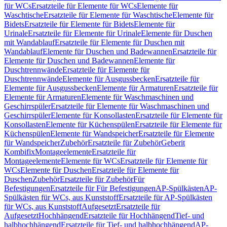
für WCs
Ersatzteile für Elemente für WCs
Elemente für
Waschtische
Ersatzteile für Elemente für Waschtische
Elemente für
Bidets
Ersatzteile für Elemente für Bidets
Elemente für
Urinale
Ersatzteile für Elemente für Urinale
Elemente für Duschen
mit Wandablauf
Ersatzteile für Elemente für Duschen mit
Wandablauf
Elemente für Duschen und Badewannen
Ersatzteile für
Elemente für Duschen und Badewannen
Elemente für
Duschtrennwände
Ersatzteile für Elemente für
Duschtrennwände
Elemente für Ausgussbecken
Ersatzteile für
Elemente für Ausgussbecken
Elemente für Armaturen
Ersatzteile für
Elemente für Armaturen
Elemente für Waschmaschinen und
Geschirrspüler
Ersatzteile für Elemente für Waschmaschinen und
Geschirrspüler
Elemente für Konsollasten
Ersatzteile für Elemente für
Konsollasten
Elemente für Küchenspülen
Ersatzteile für Elemente für
Küchenspülen
Elemente für Wandspeicher
Ersatzteile für Elemente
für Wandspeicher
Zubehör
Ersatzteile für Zubehör
Geberit
Kombifix
Montageelemente
Ersatzteile für
Montageelemente
Elemente für WCs
Ersatzteile für Elemente für
WCs
Elemente für Duschen
Ersatzteile für Elemente für
Duschen
Zubehör
Ersatzteile für Zubehör
Für
Befestigungen
Ersatzteile für Für Befestigungen
AP-Spülkästen
AP-
Spülkästen für WCs, aus Kunststoff
Ersatzteile für AP-Spülkästen
für WCs, aus Kunststoff
Aufgesetzt
Ersatzteile für
Aufgesetzt
Hochhängend
Ersatzteile für Hochhängend
Tief- und
halbhochhängend
Ersatzteile für Tief- und halbhochhängend
AP-