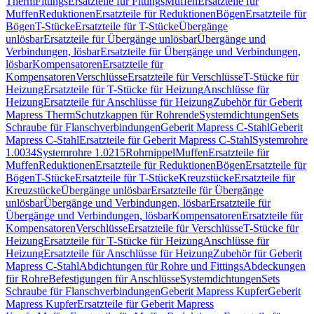
Therm
Fittings
Ersatzteile für Fittings
Muffen
Ersatzteile für
Muffen
Reduktionen
Ersatzteile für Reduktionen
Bögen
Ersatzteile für
Bögen
T-Stücke
Ersatzteile für T-Stücke
Übergänge
unlösbar
Ersatzteile für Übergänge unlösbar
Übergänge und
Verbindungen, lösbar
Ersatzteile für Übergänge und Verbindungen,
lösbar
Kompensatoren
Ersatzteile für
Kompensatoren
Verschlüsse
Ersatzteile für Verschlüsse
T-Stücke für
Heizung
Ersatzteile für T-Stücke für Heizung
Anschlüsse für
Heizung
Ersatzteile für Anschlüsse für Heizung
Zubehör für Geberit
Mapress Therm
Schutzkappen für Rohrende
Systemdichtungen
Sets
Schraube für Flanschverbindungen
Geberit Mapress C-Stahl
Geberit
Mapress C-Stahl
Ersatzteile für Geberit Mapress C-Stahl
Systemrohre
1.0034
Systemrohre 1.0215
Rohrnippel
Muffen
Ersatzteile für
Muffen
Reduktionen
Ersatzteile für Reduktionen
Bögen
Ersatzteile für
Bögen
T-Stücke
Ersatzteile für T-Stücke
Kreuzstücke
Ersatzteile für
Kreuzstücke
Übergänge unlösbar
Ersatzteile für Übergänge
unlösbar
Übergänge und Verbindungen, lösbar
Ersatzteile für
Übergänge und Verbindungen, lösbar
Kompensatoren
Ersatzteile für
Kompensatoren
Verschlüsse
Ersatzteile für Verschlüsse
T-Stücke für
Heizung
Ersatzteile für T-Stücke für Heizung
Anschlüsse für
Heizung
Ersatzteile für Anschlüsse für Heizung
Zubehör für Geberit
Mapress C-Stahl
Abdichtungen für Rohre und Fittings
Abdeckungen
für Rohre
Befestigungen für Anschlüsse
Systemdichtungen
Sets
Schraube für Flanschverbindungen
Geberit Mapress Kupfer
Geberit
Mapress Kupfer
Ersatzteile für Geberit Mapress