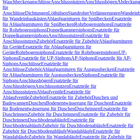
Waschbeckenanschlüsse
Anschlussstutzen
Anschlussbögen
Abdeckung
für
Anschlüsse
Dichtungen
Löthülsen
Standrohre
Verlängerungen
Wandeinb
für Wandeinbaukästen
Ablaufgarnituren für Spülbecken
Ersatzteile
für Ablaufgarnituren für Spülbecken
Rohrbogensiphons
Ersatzteile
für Rohrbogensiphons
Doppelkammersiphons
Ersatzteile für
Doppelkammersiphons
Anschlussstutzen
Ersatzteile für
Anschlussstutzen
Zubehör
Ersatzteile für Zubehör
Ablaufgarnituren
für Geräte
Ersatzteile für Ablaufgarnituren für
Geräte
Rohrbogensiphons
Ersatzteile für Rohrbogensiphons
UP-
Siphons
Ersatzteile für UP-Siphons
AP-Siphons
Ersatzteile für AP-
Siphons
Anschlüsse
Ersatzteile für
Anschlüsse
Zubehör
Ablaufgarnituren für Ausgussbecken
Ersatzteile
für Ablaufgarnituren für Ausgussbecken
Siphons
Ersatzteile für
Siphons
Anschlussbögen
Ersatzteile für
Anschlussbögen
Anschlussstutzen
Ersatzteile für
Anschlussstutzen
Ablaufventile
Ersatzteile für
Ablaufventile
Zubehör
Ersatzteile für Zubehör
Duschen und
Badewannen
Duschen
Bodenentwässerung für Duschen
Ersatzteile
für Bodenentwässerung für Duschen
Duschrinnen
Ersatzteile für
Duschrinnen
Zubehör für Duschrinnen
Ersatzteile für Zubehör für
Duschrinnen
Duschbodenabläufe
Ersatzteile für
Duschbodenabläufe
Zubehör für Duschbodenabläufe
Ersatzteile für
Zubehör für Duschbodenabläufe
Wandabläufe
Ersatzteile für
Wandabläufe
Zubehör für Wandabläufe
Ersatzteile für Zubehör für