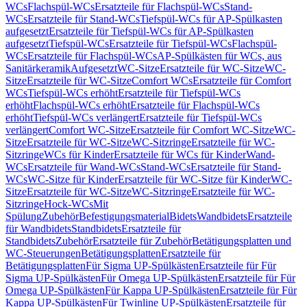
WCs
Flachspül-WCs
Ersatzteile für Flachspül-WCs
Stand-
WCs
Ersatzteile für Stand-WCs
Tiefspül-WCs für AP-Spülkasten
aufgesetzt
Ersatzteile für Tiefspül-WCs für AP-Spülkasten
aufgesetzt
Tiefspül-WCs
Ersatzteile für Tiefspül-WCs
Flachspül-
WCs
Ersatzteile für Flachspül-WCs
AP-Spülkästen für WCs, aus
Sanitärkeramik
Aufgesetzt
WC-Sitze
Ersatzteile für WC-Sitze
WC-
Sitze
Ersatzteile für WC-Sitze
Comfort WCs
Ersatzteile für Comfort
WCs
Tiefspül-WCs erhöht
Ersatzteile für Tiefspül-WCs
erhöht
Flachspül-WCs erhöht
Ersatzteile für Flachspül-WCs
erhöht
Tiefspül-WCs verlängert
Ersatzteile für Tiefspül-WCs
verlängert
Comfort WC-Sitze
Ersatzteile für Comfort WC-Sitze
WC-
Sitze
Ersatzteile für WC-Sitze
WC-Sitzringe
Ersatzteile für WC-
Sitzringe
WCs für Kinder
Ersatzteile für WCs für Kinder
Wand-
WCs
Ersatzteile für Wand-WCs
Stand-WCs
Ersatzteile für Stand-
WCs
WC-Sitze für Kinder
Ersatzteile für WC-Sitze für Kinder
WC-
Sitze
Ersatzteile für WC-Sitze
WC-Sitzringe
Ersatzteile für WC-
Sitzringe
Hock-WCs
Mit
Spülung
Zubehör
Befestigungsmaterial
Bidets
Wandbidets
Ersatzteile
für Wandbidets
Standbidets
Ersatzteile für
Standbidets
Zubehör
Ersatzteile für Zubehör
Betätigungsplatten und
WC-Steuerungen
Betätigungsplatten
Ersatzteile für
Betätigungsplatten
Für Sigma UP-Spülkästen
Ersatzteile für Für
Sigma UP-Spülkästen
Für Omega UP-Spülkästen
Ersatzteile für Für
Omega UP-Spülkästen
Für Kappa UP-Spülkästen
Ersatzteile für Für
Kappa UP-Spülkästen
Für Twinline UP-Spülkästen
Ersatzteile für