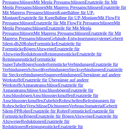
Pressanschlüssen
Mit Mepla Pressanschlüssen
Ersatzteile für Mit
Mepla Pressanschlüssen
Mit Mapress Pressanschlüssen
Ersatzteile für
Mit Mapress Pressanschlüssen
Kugelhähne für UP-
Montage
Ersatzteile für Kugelhähne für UP-Montage
Mit FlowFit
Pressanschlüssen
Ersatzteile für Mit FlowFit Pressanschlüssen
Mit
Mepla Pressanschlüssen
Ersatzteile für Mit Mepla
Pressanschlüssen
Mit Mapress Pressanschlüssen
Ersatzteile für Mit
Mapress Pressanschlüssen
Gebäude-Entwässerungssysteme
Geberit
Silent-db20
Rohre
Formstücke
Ersatzteile für
Formstücke
Bögen
Abzweige
Ersatzteile für
Abzweige
Reduktionen
Reinigungsstücke
Ersatzteile für
Reinigungsstücke
Formstücke
SuperTube
Bögen
Sonderformstücke
Verbindungen
Ersatzteile für
Verbindungen
Schweißverbindungen
Steckverbindungen
Ersatzteile
für Steckverbindungen
Spannverbindungen
Übergänge auf andere
Werkstoffe
Ersatzteile für Übergänge auf andere
Werkstoffe
Apparateanschlüsse
Ersatzteile für
Apparateanschlüsse
Anschlussbögen
Ersatzteile für
Anschlussbögen
Anschlusssteckmuffen
Ersatzteile für
Anschlusssteckmuffen
Zubehör
Rohrschellen
Befestigungen für
Rohrschellen
Verschlüsse
Dichtungen
Verbrauchsmaterial
Geberit
Silent-PP
Rohre
Ersatzteile für Rohre
Formstücke
Ersatzteile für
Formstücke
Bögen
Ersatzteile für Bögen
Abzweige
Ersatzteile für
Abzweige
Reduktionen
Ersatzteile für
Reduktionen
Reinigungsstücke
Ersatzteile für