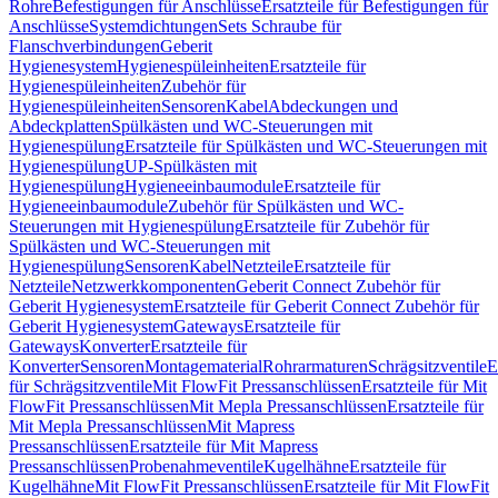
Rohre
Befestigungen für Anschlüsse
Ersatzteile für Befestigungen für
Anschlüsse
Systemdichtungen
Sets Schraube für
Flanschverbindungen
Geberit
Hygienesystem
Hygienespüleinheiten
Ersatzteile für
Hygienespüleinheiten
Zubehör für
Hygienespüleinheiten
Sensoren
Kabel
Abdeckungen und
Abdeckplatten
Spülkästen und WC-Steuerungen mit
Hygienespülung
Ersatzteile für Spülkästen und WC-Steuerungen mit
Hygienespülung
UP-Spülkästen mit
Hygienespülung
Hygieneeinbaumodule
Ersatzteile für
Hygieneeinbaumodule
Zubehör für Spülkästen und WC-
Steuerungen mit Hygienespülung
Ersatzteile für Zubehör für
Spülkästen und WC-Steuerungen mit
Hygienespülung
Sensoren
Kabel
Netzteile
Ersatzteile für
Netzteile
Netzwerkkomponenten
Geberit Connect Zubehör für
Geberit Hygienesystem
Ersatzteile für Geberit Connect Zubehör für
Geberit Hygienesystem
Gateways
Ersatzteile für
Gateways
Konverter
Ersatzteile für
Konverter
Sensoren
Montagematerial
Rohrarmaturen
Schrägsitzventile
E
für Schrägsitzventile
Mit FlowFit Pressanschlüssen
Ersatzteile für Mit
FlowFit Pressanschlüssen
Mit Mepla Pressanschlüssen
Ersatzteile für
Mit Mepla Pressanschlüssen
Mit Mapress
Pressanschlüssen
Ersatzteile für Mit Mapress
Pressanschlüssen
Probenahmeventile
Kugelhähne
Ersatzteile für
Kugelhähne
Mit FlowFit Pressanschlüssen
Ersatzteile für Mit FlowFit