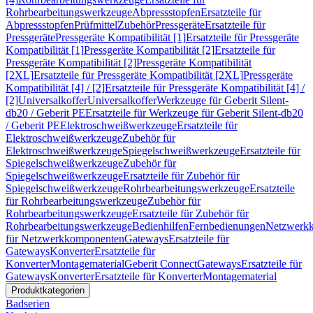
Rohrbearbeitungswerkzeuge
Abpressstopfen
Ersatzteile für
Abpressstopfen
Prüfmittel
Zubehör
Pressgeräte
Ersatzteile für
Pressgeräte
Pressgeräte Kompatibilität [1]
Ersatzteile für Pressgeräte
Kompatibilität [1]
Pressgeräte Kompatibilität [2]
Ersatzteile für
Pressgeräte Kompatibilität [2]
Pressgeräte Kompatibilität
[2XL]
Ersatzteile für Pressgeräte Kompatibilität [2XL]
Pressgeräte
Kompatibilität [4] / [2]
Ersatzteile für Pressgeräte Kompatibilität [4] /
[2]
Universalkoffer
Universalkoffer
Werkzeuge für Geberit Silent-
db20 / Geberit PE
Ersatzteile für Werkzeuge für Geberit Silent-db20
/ Geberit PE
Elektroschweißwerkzeuge
Ersatzteile für
Elektroschweißwerkzeuge
Zubehör für
Elektroschweißwerkzeuge
Spiegelschweißwerkzeuge
Ersatzteile für
Spiegelschweißwerkzeuge
Zubehör für
Spiegelschweißwerkzeuge
Ersatzteile für Zubehör für
Spiegelschweißwerkzeuge
Rohrbearbeitungswerkzeuge
Ersatzteile
für Rohrbearbeitungswerkzeuge
Zubehör für
Rohrbearbeitungswerkzeuge
Ersatzteile für Zubehör für
Rohrbearbeitungswerkzeuge
Bedienhilfen
Fernbedienungen
Netzwerk
für Netzwerkkomponenten
Gateways
Ersatzteile für
Gateways
Konverter
Ersatzteile für
Konverter
Montagematerial
Geberit Connect
Gateways
Ersatzteile für
Gateways
Konverter
Ersatzteile für Konverter
Montagematerial
Produktkategorien
Badserien