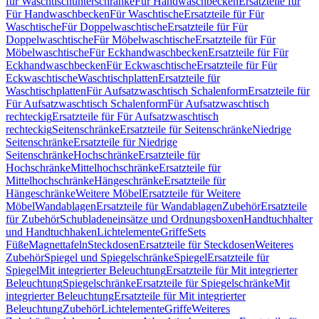
für Waschtischunterschränke
Für Handwaschbecken
Ersatzteile für
Für Handwaschbecken
Für Waschtische
Ersatzteile für Für
Waschtische
Für Doppelwaschtische
Ersatzteile für Für
Doppelwaschtische
Für Möbelwaschtische
Ersatzteile für Für
Möbelwaschtische
Für Eckhandwaschbecken
Ersatzteile für Für
Eckhandwaschbecken
Für Eckwaschtische
Ersatzteile für Für
Eckwaschtische
Waschtischplatten
Ersatzteile für
Waschtischplatten
Für Aufsatzwaschtisch Schalenform
Ersatzteile für
Für Aufsatzwaschtisch Schalenform
Für Aufsatzwaschtisch
rechteckig
Ersatzteile für Für Aufsatzwaschtisch
rechteckig
Seitenschränke
Ersatzteile für Seitenschränke
Niedrige
Seitenschränke
Ersatzteile für Niedrige
Seitenschränke
Hochschränke
Ersatzteile für
Hochschränke
Mittelhochschränke
Ersatzteile für
Mittelhochschränke
Hängeschränke
Ersatzteile für
Hängeschränke
Weitere Möbel
Ersatzteile für Weitere
Möbel
Wandablagen
Ersatzteile für Wandablagen
Zubehör
Ersatzteile
für Zubehör
Schubladeneinsätze und Ordnungsboxen
Handtuchhalter
und Handtuchhaken
Lichtelemente
Griffe
Sets
Füße
Magnettafeln
Steckdosen
Ersatzteile für Steckdosen
Weiteres
Zubehör
Spiegel und Spiegelschränke
Spiegel
Ersatzteile für
Spiegel
Mit integrierter Beleuchtung
Ersatzteile für Mit integrierter
Beleuchtung
Spiegelschränke
Ersatzteile für Spiegelschränke
Mit
integrierter Beleuchtung
Ersatzteile für Mit integrierter
Beleuchtung
Zubehör
Lichtelemente
Griffe
Weiteres