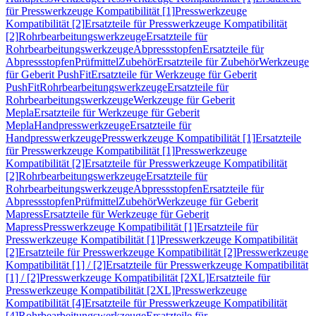
für Presswerkzeuge Kompatibilität [1]
Presswerkzeuge
Kompatibilität [2]
Ersatzteile für Presswerkzeuge Kompatibilität
[2]
Rohrbearbeitungswerkzeuge
Ersatzteile für
Rohrbearbeitungswerkzeuge
Abpressstopfen
Ersatzteile für
Abpressstopfen
Prüfmittel
Zubehör
Ersatzteile für Zubehör
Werkzeuge
für Geberit PushFit
Ersatzteile für Werkzeuge für Geberit
PushFit
Rohrbearbeitungswerkzeuge
Ersatzteile für
Rohrbearbeitungswerkzeuge
Werkzeuge für Geberit
Mepla
Ersatzteile für Werkzeuge für Geberit
Mepla
Handpresswerkzeuge
Ersatzteile für
Handpresswerkzeuge
Presswerkzeuge Kompatibilität [1]
Ersatzteile
für Presswerkzeuge Kompatibilität [1]
Presswerkzeuge
Kompatibilität [2]
Ersatzteile für Presswerkzeuge Kompatibilität
[2]
Rohrbearbeitungswerkzeuge
Ersatzteile für
Rohrbearbeitungswerkzeuge
Abpressstopfen
Ersatzteile für
Abpressstopfen
Prüfmittel
Zubehör
Werkzeuge für Geberit
Mapress
Ersatzteile für Werkzeuge für Geberit
Mapress
Presswerkzeuge Kompatibilität [1]
Ersatzteile für
Presswerkzeuge Kompatibilität [1]
Presswerkzeuge Kompatibilität
[2]
Ersatzteile für Presswerkzeuge Kompatibilität [2]
Presswerkzeuge
Kompatibilität [1] / [2]
Ersatzteile für Presswerkzeuge Kompatibilität
[1] / [2]
Presswerkzeuge Kompatibilität [2XL]
Ersatzteile für
Presswerkzeuge Kompatibilität [2XL]
Presswerkzeuge
Kompatibilität [4]
Ersatzteile für Presswerkzeuge Kompatibilität
[4]
Rohrbearbeitungswerkzeuge
Ersatzteile für