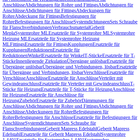
Anschlüsse
Abdichtungen für Rohre und Fittings
Abdichtungen für
Anschlüsse
Abdichtungen für Fittings
Abdeckungen für
Rohre
Abdeckung für Fittings
Befestigungen für
Rohre
Befestigungen für Anschlüsse
Systemdichtungen
Sets Schraube
für Flanschverbindungen
Verbrauchsmaterial
Geberit
Mepla
Systemrohre ML
Ersatzteile für Systemrohre ML
Systemrohre
Heizung ML
Ersatzteile für Systemrohre Heizung
ML
Fittings
Ersatzteile für Fittings
Kupplungen
Ersatzteile für
Kupplungen
Reduktionen
Ersatzteile für
Reduktionen
Winkel
Ersatzteile für Winkel
T-Stücke
Ersatzteile für T-
Stücke
Innenliegende Zirkulation
Übergänge unlösbar
Ersatzteile für
Übergänge unlösbar
Übergänge und Verbindungen, lösbar
Ersatzteile
für Übergänge und Verbindungen, lösbar
Verschlüsse
Ersatzteile für
Verschlüsse
Anschlüsse
Ersatzteile für Anschlüsse
Verteiler mit
Gewindeanschluss
Ersatzteile für Verteiler mit Gewindeanschluss
T-
Stücke für Heizung
Ersatzteile für T-Stücke für Heizung
Anschlüsse
für Heizung
Ersatzteile für Anschlüsse für
Heizung
Zubehör
Ersatzteile für Zubehör
Dämmungen für
Anschlüsse
Abdichtungen für Rohre und Fittings
Abdichtungen für
Anschlüsse
Abdeckungen für Rohre
Befestigungen für
Rohre
Befestigungen für Anschlüsse
Ersatzteile für Befestigungen für
Anschlüsse
Systemdichtungen
Sets Schraube für
Flanschverbindungen
Geberit Mapress Edelstahl
Geberit Mapress
Edelstahl
Ersatzteile für Geberit Mapress Edelstahl
Systemrohre
1.4401
Ersatzteile für Systemrohre 1.4401
Systemrohre