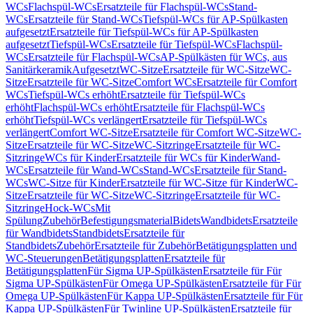
WCs
Flachspül-WCs
Ersatzteile für Flachspül-WCs
Stand-
WCs
Ersatzteile für Stand-WCs
Tiefspül-WCs für AP-Spülkasten
aufgesetzt
Ersatzteile für Tiefspül-WCs für AP-Spülkasten
aufgesetzt
Tiefspül-WCs
Ersatzteile für Tiefspül-WCs
Flachspül-
WCs
Ersatzteile für Flachspül-WCs
AP-Spülkästen für WCs, aus
Sanitärkeramik
Aufgesetzt
WC-Sitze
Ersatzteile für WC-Sitze
WC-
Sitze
Ersatzteile für WC-Sitze
Comfort WCs
Ersatzteile für Comfort
WCs
Tiefspül-WCs erhöht
Ersatzteile für Tiefspül-WCs
erhöht
Flachspül-WCs erhöht
Ersatzteile für Flachspül-WCs
erhöht
Tiefspül-WCs verlängert
Ersatzteile für Tiefspül-WCs
verlängert
Comfort WC-Sitze
Ersatzteile für Comfort WC-Sitze
WC-
Sitze
Ersatzteile für WC-Sitze
WC-Sitzringe
Ersatzteile für WC-
Sitzringe
WCs für Kinder
Ersatzteile für WCs für Kinder
Wand-
WCs
Ersatzteile für Wand-WCs
Stand-WCs
Ersatzteile für Stand-
WCs
WC-Sitze für Kinder
Ersatzteile für WC-Sitze für Kinder
WC-
Sitze
Ersatzteile für WC-Sitze
WC-Sitzringe
Ersatzteile für WC-
Sitzringe
Hock-WCs
Mit
Spülung
Zubehör
Befestigungsmaterial
Bidets
Wandbidets
Ersatzteile
für Wandbidets
Standbidets
Ersatzteile für
Standbidets
Zubehör
Ersatzteile für Zubehör
Betätigungsplatten und
WC-Steuerungen
Betätigungsplatten
Ersatzteile für
Betätigungsplatten
Für Sigma UP-Spülkästen
Ersatzteile für Für
Sigma UP-Spülkästen
Für Omega UP-Spülkästen
Ersatzteile für Für
Omega UP-Spülkästen
Für Kappa UP-Spülkästen
Ersatzteile für Für
Kappa UP-Spülkästen
Für Twinline UP-Spülkästen
Ersatzteile für