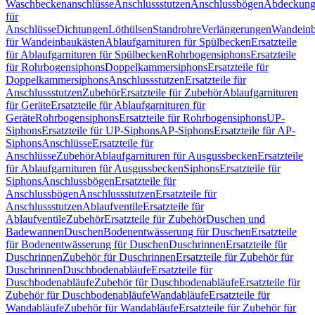
Waschbeckenanschlüsse
Anschlussstutzen
Anschlussbögen
Abdeckung
für
Anschlüsse
Dichtungen
Löthülsen
Standrohre
Verlängerungen
Wandeinb
für Wandeinbaukästen
Ablaufgarnituren für Spülbecken
Ersatzteile
für Ablaufgarnituren für Spülbecken
Rohrbogensiphons
Ersatzteile
für Rohrbogensiphons
Doppelkammersiphons
Ersatzteile für
Doppelkammersiphons
Anschlussstutzen
Ersatzteile für
Anschlussstutzen
Zubehör
Ersatzteile für Zubehör
Ablaufgarnituren
für Geräte
Ersatzteile für Ablaufgarnituren für
Geräte
Rohrbogensiphons
Ersatzteile für Rohrbogensiphons
UP-
Siphons
Ersatzteile für UP-Siphons
AP-Siphons
Ersatzteile für AP-
Siphons
Anschlüsse
Ersatzteile für
Anschlüsse
Zubehör
Ablaufgarnituren für Ausgussbecken
Ersatzteile
für Ablaufgarnituren für Ausgussbecken
Siphons
Ersatzteile für
Siphons
Anschlussbögen
Ersatzteile für
Anschlussbögen
Anschlussstutzen
Ersatzteile für
Anschlussstutzen
Ablaufventile
Ersatzteile für
Ablaufventile
Zubehör
Ersatzteile für Zubehör
Duschen und
Badewannen
Duschen
Bodenentwässerung für Duschen
Ersatzteile
für Bodenentwässerung für Duschen
Duschrinnen
Ersatzteile für
Duschrinnen
Zubehör für Duschrinnen
Ersatzteile für Zubehör für
Duschrinnen
Duschbodenabläufe
Ersatzteile für
Duschbodenabläufe
Zubehör für Duschbodenabläufe
Ersatzteile für
Zubehör für Duschbodenabläufe
Wandabläufe
Ersatzteile für
Wandabläufe
Zubehör für Wandabläufe
Ersatzteile für Zubehör für