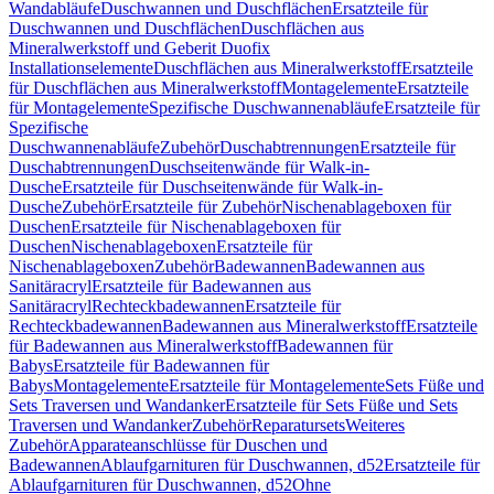
Wandabläufe
Duschwannen und Duschflächen
Ersatzteile für
Duschwannen und Duschflächen
Duschflächen aus
Mineralwerkstoff und Geberit Duofix
Installationselemente
Duschflächen aus Mineralwerkstoff
Ersatzteile
für Duschflächen aus Mineralwerkstoff
Montagelemente
Ersatzteile
für Montagelemente
Spezifische Duschwannenabläufe
Ersatzteile für
Spezifische
Duschwannenabläufe
Zubehör
Duschabtrennungen
Ersatzteile für
Duschabtrennungen
Duschseitenwände für Walk-in-
Dusche
Ersatzteile für Duschseitenwände für Walk-in-
Dusche
Zubehör
Ersatzteile für Zubehör
Nischenablageboxen für
Duschen
Ersatzteile für Nischenablageboxen für
Duschen
Nischenablageboxen
Ersatzteile für
Nischenablageboxen
Zubehör
Badewannen
Badewannen aus
Sanitäracryl
Ersatzteile für Badewannen aus
Sanitäracryl
Rechteckbadewannen
Ersatzteile für
Rechteckbadewannen
Badewannen aus Mineralwerkstoff
Ersatzteile
für Badewannen aus Mineralwerkstoff
Badewannen für
Babys
Ersatzteile für Badewannen für
Babys
Montagelemente
Ersatzteile für Montagelemente
Sets Füße und
Sets Traversen und Wandanker
Ersatzteile für Sets Füße und Sets
Traversen und Wandanker
Zubehör
Reparatursets
Weiteres
Zubehör
Apparateanschlüsse für Duschen und
Badewannen
Ablaufgarnituren für Duschwannen, d52
Ersatzteile für
Ablaufgarnituren für Duschwannen, d52
Ohne