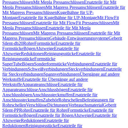
Pressanschlüssen
Mit Mepla Pressanschlüssen
Ersatzteile für Mit
Mepla Pressanschlüssen
Mit Mapress Pressanschlüssen
Ersatzteile für
Mit Mapress Pressanschlüssen
Kugelhähne für UP-
Montage
Ersatzteile für Kugelhähne für UP-Montage
Mit FlowFit
Pressanschlüssen
Ersatzteile für Mit FlowFit Pressanschlüssen
Mit
Mepla Pressanschlüssen
Ersatzteile für Mit Mepla
Pressanschlüssen
Mit Mapress Pressanschlüssen
Ersatzteile für Mit
Mapress Pressanschlüssen
Gebäude-Entwässerungssysteme
Geberit
Silent-db20
Rohre
Formstücke
Ersatzteile für
Formstücke
Bögen
Abzweige
Ersatzteile für
Abzweige
Reduktionen
Reinigungsstücke
Ersatzteile für
Reinigungsstücke
Formstücke
SuperTube
Bögen
Sonderformstücke
Verbindungen
Ersatzteile für
Verbindungen
Schweißverbindungen
Steckverbindungen
Ersatzteile
für Steckverbindungen
Spannverbindungen
Übergänge auf andere
Werkstoffe
Ersatzteile für Übergänge auf andere
Werkstoffe
Apparateanschlüsse
Ersatzteile für
Apparateanschlüsse
Anschlussbögen
Ersatzteile für
Anschlussbögen
Anschlusssteckmuffen
Ersatzteile für
Anschlusssteckmuffen
Zubehör
Rohrschellen
Befestigungen für
Rohrschellen
Verschlüsse
Dichtungen
Verbrauchsmaterial
Geberit
Silent-PP
Rohre
Ersatzteile für Rohre
Formstücke
Ersatzteile für
Formstücke
Bögen
Ersatzteile für Bögen
Abzweige
Ersatzteile für
Abzweige
Reduktionen
Ersatzteile für
Reduktionen
Reinigungsstücke
Ersatzteile für