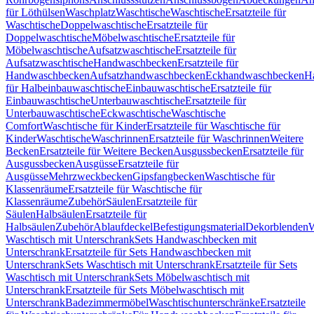
für Löthülsen
Waschplatz
Waschtische
Waschtische
Ersatzteile für
Waschtische
Doppelwaschtische
Ersatzteile für
Doppelwaschtische
Möbelwaschtische
Ersatzteile für
Möbelwaschtische
Aufsatzwaschtische
Ersatzteile für
Aufsatzwaschtische
Handwaschbecken
Ersatzteile für
Handwaschbecken
Aufsatzhandwaschbecken
Eckhandwaschbecken
H
für Halbeinbauwaschtische
Einbauwaschtische
Ersatzteile für
Einbauwaschtische
Unterbauwaschtische
Ersatzteile für
Unterbauwaschtische
Eckwaschtische
Waschtische
Comfort
Waschtische für Kinder
Ersatzteile für Waschtische für
Kinder
Waschtische
Waschrinnen
Ersatzteile für Waschrinnen
Weitere
Becken
Ersatzteile für Weitere Becken
Ausgussbecken
Ersatzteile für
Ausgussbecken
Ausgüsse
Ersatzteile für
Ausgüsse
Mehrzweckbecken
Gipsfangbecken
Waschtische für
Klassenräume
Ersatzteile für Waschtische für
Klassenräume
Zubehör
Säulen
Ersatzteile für
Säulen
Halbsäulen
Ersatzteile für
Halbsäulen
Zubehör
Ablaufdeckel
Befestigungsmaterial
Dekorblenden
W
Waschtisch mit Unterschrank
Sets Handwaschbecken mit
Unterschrank
Ersatzteile für Sets Handwaschbecken mit
Unterschrank
Sets Waschtisch mit Unterschrank
Ersatzteile für Sets
Waschtisch mit Unterschrank
Sets Möbelwaschtisch mit
Unterschrank
Ersatzteile für Sets Möbelwaschtisch mit
Unterschrank
Badezimmermöbel
Waschtischunterschränke
Ersatzteile