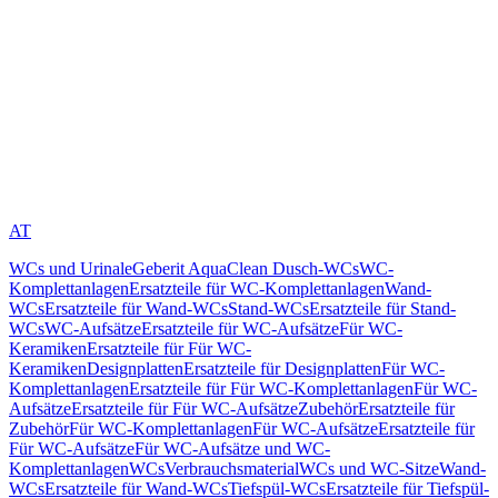
AT
WCs und Urinale
Geberit AquaClean Dusch-WCs
WC-
Komplettanlagen
Ersatzteile für WC-Komplettanlagen
Wand-
WCs
Ersatzteile für Wand-WCs
Stand-WCs
Ersatzteile für Stand-
WCs
WC-Aufsätze
Ersatzteile für WC-Aufsätze
Für WC-
Keramiken
Ersatzteile für Für WC-
Keramiken
Designplatten
Ersatzteile für Designplatten
Für WC-
Komplettanlagen
Ersatzteile für Für WC-Komplettanlagen
Für WC-
Aufsätze
Ersatzteile für Für WC-Aufsätze
Zubehör
Ersatzteile für
Zubehör
Für WC-Komplettanlagen
Für WC-Aufsätze
Ersatzteile für
Für WC-Aufsätze
Für WC-Aufsätze und WC-
Komplettanlagen
WCs
Verbrauchsmaterial
WCs und WC-Sitze
Wand-
WCs
Ersatzteile für Wand-WCs
Tiefspül-WCs
Ersatzteile für Tiefspül-