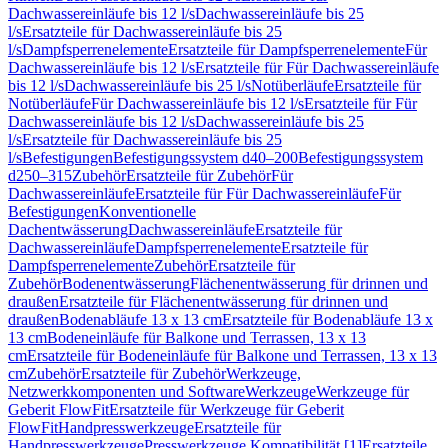
Dachwassereinläufe bis 12 l/s
Dachwassereinläufe bis 25
l/s
Ersatzteile für Dachwassereinläufe bis 25
l/s
Dampfsperrenelemente
Ersatzteile für Dampfsperrenelemente
Für
Dachwassereinläufe bis 12 l/s
Ersatzteile für Für Dachwassereinläufe
bis 12 l/s
Dachwassereinläufe bis 25 l/s
Notüberläufe
Ersatzteile für
Notüberläufe
Für Dachwassereinläufe bis 12 l/s
Ersatzteile für Für
Dachwassereinläufe bis 12 l/s
Dachwassereinläufe bis 25
l/s
Ersatzteile für Dachwassereinläufe bis 25
l/s
Befestigungen
Befestigungssystem d40–200
Befestigungssystem
d250–315
Zubehör
Ersatzteile für Zubehör
Für
Dachwassereinläufe
Ersatzteile für Für Dachwassereinläufe
Für
Befestigungen
Konventionelle
Dachentwässerung
Dachwassereinläufe
Ersatzteile für
Dachwassereinläufe
Dampfsperrenelemente
Ersatzteile für
Dampfsperrenelemente
Zubehör
Ersatzteile für
Zubehör
Bodenentwässerung
Flächenentwässerung für drinnen und
draußen
Ersatzteile für Flächenentwässerung für drinnen und
draußen
Bodenabläufe 13 x 13 cm
Ersatzteile für Bodenabläufe 13 x
13 cm
Bodeneinläufe für Balkone und Terrassen, 13 x 13
cm
Ersatzteile für Bodeneinläufe für Balkone und Terrassen, 13 x 13
cm
Zubehör
Ersatzteile für Zubehör
Werkzeuge,
Netzwerkkomponenten und Software
Werkzeuge
Werkzeuge für
Geberit FlowFit
Ersatzteile für Werkzeuge für Geberit
FlowFit
Handpresswerkzeuge
Ersatzteile für
Handpresswerkzeuge
Presswerkzeuge Kompatibilität [1]
Ersatzteile