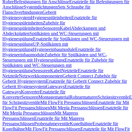
Rohre
Befestigungen für Anschlüsse
Ersatzteile für Befestigungen für
Anschlüsse
Systemdichtungen
Sets Schraube für
Flanschverbindungen
Geberit
Hygienesystem
Hygienespüleinheiten
Ersatzteile für
Hygienespüleinheiten
Zubehör für
Hygienespüleinheiten
Sensoren
Kabel
Abdeckungen und
Abdeckplatten
Spülkästen und WC-Steuerungen mit
Hygienespülung
Ersatzteile für Spülkästen und WC-Steuerungen mit
Hygienespülung
UP-Spülkästen mit
Hygienespülung
Hygieneeinbaumodule
Ersatzteile für
Hygieneeinbaumodule
Zubehör für Spülkästen und WC-
Steuerungen mit Hygienespülung
Ersatzteile für Zubehör für
Spülkästen und WC-Steuerungen mit
Hygienespülung
Sensoren
Kabel
Netzteile
Ersatzteile für
Netzteile
Netzwerkkomponenten
Geberit Connect Zubehör für
Geberit Hygienesystem
Ersatzteile für Geberit Connect Zubehör für
Geberit Hygienesystem
Gateways
Ersatzteile für
Gateways
Konverter
Ersatzteile für
Konverter
Sensoren
Montagematerial
Rohrarmaturen
Schrägsitzventile
E
für Schrägsitzventile
Mit FlowFit Pressanschlüssen
Ersatzteile für Mit
FlowFit Pressanschlüssen
Mit Mepla Pressanschlüssen
Ersatzteile für
Mit Mepla Pressanschlüssen
Mit Mapress
Pressanschlüssen
Ersatzteile für Mit Mapress
Pressanschlüssen
Probenahmeventile
Kugelhähne
Ersatzteile für
Kugelhähne
Mit FlowFit Pressanschlüssen
Ersatzteile für Mit FlowFit