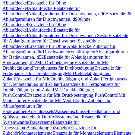
Ablaufdeckel
Ersatzteile für Ohne
Ablaufdeckel
Ablaufdeckel
Ersatzteile für
Ablaufdeckel
Ablaufgarnituren für Duschwannen, d90
Ersatzteile für
Ablaufgarnituren für Duschwannen, d90
Ohne
Ablaufdeckel
Ersatzteile für Ohne
Ablaufdeckel
Ablaufdeckel
Ersatzteile für
Ablaufdeckel
Ablaufgarnituren für Duschwannen Sestra
Ersatzteile
für Ablaufgarnituren für Duschwannen Sestra
Ohne
Ablaufdeckel
Ersatzteile für Ohne Ablaufdeckel
Zubehör für
Ablaufgarnituren für Duschwannen
Ventilstopfen
Ablaufgarnituren
für Badewannen, d52
Ersatzteile für Ablaufgarnituren für
Badewannen, d52
Mit Drehbetätigung
Ersatzteile für Mit
Drehbetätigung
Fertigbausets für Drehbetätigung
Ersatzteile für
Fertigbausets für Drehbetätigung
Mit Drehbetätigung und
Zulauf
Ersatzteile für Mit Drehbetätigung und Zulauf
Fertigbausets
für Drehbetätigung und Zulauf
Ersatzteile für Fertigbausets für
Drehbetätigung und Zulauf
Mit Druckbetätigung
PushControl
Ersatzteile für Mit Druckbetätigung PushControl
Mit
Ventilstopfen
Ersatzteile für Mit Ventilstopfen
Zubehör für
Ablaufgarnituren für
Badewannen
Anschlusssets
Wasseranschlüsse
Installations- und
Spülsysteme
Geberit Duofix
Systemwände
Ersatzteile für
Systemwände
Tragsysteme
Ersatzteile für
Tragsysteme
Beplankungen
Zubehör
Ersatzteile für
Zubehör
Montageelemente
Ersatzteile für Montageelemente
Elemente