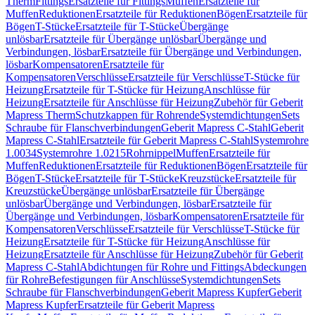
Therm
Fittings
Ersatzteile für Fittings
Muffen
Ersatzteile für
Muffen
Reduktionen
Ersatzteile für Reduktionen
Bögen
Ersatzteile für
Bögen
T-Stücke
Ersatzteile für T-Stücke
Übergänge
unlösbar
Ersatzteile für Übergänge unlösbar
Übergänge und
Verbindungen, lösbar
Ersatzteile für Übergänge und Verbindungen,
lösbar
Kompensatoren
Ersatzteile für
Kompensatoren
Verschlüsse
Ersatzteile für Verschlüsse
T-Stücke für
Heizung
Ersatzteile für T-Stücke für Heizung
Anschlüsse für
Heizung
Ersatzteile für Anschlüsse für Heizung
Zubehör für Geberit
Mapress Therm
Schutzkappen für Rohrende
Systemdichtungen
Sets
Schraube für Flanschverbindungen
Geberit Mapress C-Stahl
Geberit
Mapress C-Stahl
Ersatzteile für Geberit Mapress C-Stahl
Systemrohre
1.0034
Systemrohre 1.0215
Rohrnippel
Muffen
Ersatzteile für
Muffen
Reduktionen
Ersatzteile für Reduktionen
Bögen
Ersatzteile für
Bögen
T-Stücke
Ersatzteile für T-Stücke
Kreuzstücke
Ersatzteile für
Kreuzstücke
Übergänge unlösbar
Ersatzteile für Übergänge
unlösbar
Übergänge und Verbindungen, lösbar
Ersatzteile für
Übergänge und Verbindungen, lösbar
Kompensatoren
Ersatzteile für
Kompensatoren
Verschlüsse
Ersatzteile für Verschlüsse
T-Stücke für
Heizung
Ersatzteile für T-Stücke für Heizung
Anschlüsse für
Heizung
Ersatzteile für Anschlüsse für Heizung
Zubehör für Geberit
Mapress C-Stahl
Abdichtungen für Rohre und Fittings
Abdeckungen
für Rohre
Befestigungen für Anschlüsse
Systemdichtungen
Sets
Schraube für Flanschverbindungen
Geberit Mapress Kupfer
Geberit
Mapress Kupfer
Ersatzteile für Geberit Mapress