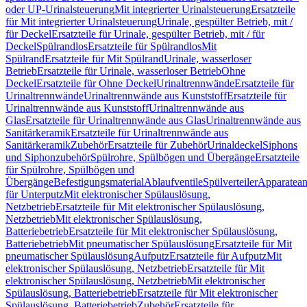
oder UP-Urinalsteuerung
Mit integrierter Urinalsteuerung
Ersatzteile
für Mit integrierter Urinalsteuerung
Urinale, gespülter Betrieb, mit /
für Deckel
Ersatzteile für Urinale, gespülter Betrieb, mit / für
Deckel
Spülrandlos
Ersatzteile für Spülrandlos
Mit
Spülrand
Ersatzteile für Mit Spülrand
Urinale, wasserloser
Betrieb
Ersatzteile für Urinale, wasserloser Betrieb
Ohne
Deckel
Ersatzteile für Ohne Deckel
Urinaltrennwände
Ersatzteile für
Urinaltrennwände
Urinaltrennwände aus Kunststoff
Ersatzteile für
Urinaltrennwände aus Kunststoff
Urinaltrennwände aus
Glas
Ersatzteile für Urinaltrennwände aus Glas
Urinaltrennwände aus
Sanitärkeramik
Ersatzteile für Urinaltrennwände aus
Sanitärkeramik
Zubehör
Ersatzteile für Zubehör
Urinaldeckel
Siphons
und Siphonzubehör
Spülrohre, Spülbögen und Übergänge
Ersatzteile
für Spülrohre, Spülbögen und
Übergänge
Befestigungsmaterial
Ablaufventile
Spülverteiler
Apparatean
für Unterputz
Mit elektronischer Spülauslösung,
Netzbetrieb
Ersatzteile für Mit elektronischer Spülauslösung,
Netzbetrieb
Mit elektronischer Spülauslösung,
Batteriebetrieb
Ersatzteile für Mit elektronischer Spülauslösung,
Batteriebetrieb
Mit pneumatischer Spülauslösung
Ersatzteile für Mit
pneumatischer Spülauslösung
Aufputz
Ersatzteile für Aufputz
Mit
elektronischer Spülauslösung, Netzbetrieb
Ersatzteile für Mit
elektronischer Spülauslösung, Netzbetrieb
Mit elektronischer
Spülauslösung, Batteriebetrieb
Ersatzteile für Mit elektronischer
Spülauslösung, Batteriebetrieb
Zubehör
Ersatzteile für