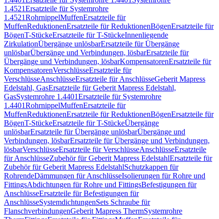
1.4521
Ersatzteile für Systemrohre
1.4521
Rohrnippel
Muffen
Ersatzteile für
Muffen
Reduktionen
Ersatzteile für Reduktionen
Bögen
Ersatzteile für
Bögen
T-Stücke
Ersatzteile für T-Stücke
Innenliegende
Zirkulation
Übergänge unlösbar
Ersatzteile für Übergänge
unlösbar
Übergänge und Verbindungen, lösbar
Ersatzteile für
Übergänge und Verbindungen, lösbar
Kompensatoren
Ersatzteile für
Kompensatoren
Verschlüsse
Ersatzteile für
Verschlüsse
Anschlüsse
Ersatzteile für Anschlüsse
Geberit Mapress
Edelstahl, Gas
Ersatzteile für Geberit Mapress Edelstahl,
Gas
Systemrohre 1.4401
Ersatzteile für Systemrohre
1.4401
Rohrnippel
Muffen
Ersatzteile für
Muffen
Reduktionen
Ersatzteile für Reduktionen
Bögen
Ersatzteile für
Bögen
T-Stücke
Ersatzteile für T-Stücke
Übergänge
unlösbar
Ersatzteile für Übergänge unlösbar
Übergänge und
Verbindungen, lösbar
Ersatzteile für Übergänge und Verbindungen,
lösbar
Verschlüsse
Ersatzteile für Verschlüsse
Anschlüsse
Ersatzteile
für Anschlüsse
Zubehör für Geberit Mapress Edelstahl
Ersatzteile für
Zubehör für Geberit Mapress Edelstahl
Schutzkappen für
Rohrende
Dämmungen für Anschlüsse
Isolierungen für Rohre und
Fittings
Abdichtungen für Rohre und Fittings
Befestigungen für
Anschlüsse
Ersatzteile für Befestigungen für
Anschlüsse
Systemdichtungen
Sets Schraube für
Flanschverbindungen
Geberit Mapress Therm
Systemrohre