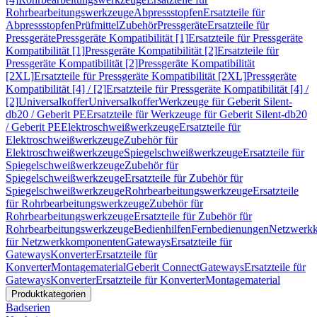
Rohrbearbeitungswerkzeuge
Abpressstopfen
Ersatzteile für
Abpressstopfen
Prüfmittel
Zubehör
Pressgeräte
Ersatzteile für
Pressgeräte
Pressgeräte Kompatibilität [1]
Ersatzteile für Pressgeräte
Kompatibilität [1]
Pressgeräte Kompatibilität [2]
Ersatzteile für
Pressgeräte Kompatibilität [2]
Pressgeräte Kompatibilität
[2XL]
Ersatzteile für Pressgeräte Kompatibilität [2XL]
Pressgeräte
Kompatibilität [4] / [2]
Ersatzteile für Pressgeräte Kompatibilität [4] /
[2]
Universalkoffer
Universalkoffer
Werkzeuge für Geberit Silent-
db20 / Geberit PE
Ersatzteile für Werkzeuge für Geberit Silent-db20
/ Geberit PE
Elektroschweißwerkzeuge
Ersatzteile für
Elektroschweißwerkzeuge
Zubehör für
Elektroschweißwerkzeuge
Spiegelschweißwerkzeuge
Ersatzteile für
Spiegelschweißwerkzeuge
Zubehör für
Spiegelschweißwerkzeuge
Ersatzteile für Zubehör für
Spiegelschweißwerkzeuge
Rohrbearbeitungswerkzeuge
Ersatzteile
für Rohrbearbeitungswerkzeuge
Zubehör für
Rohrbearbeitungswerkzeuge
Ersatzteile für Zubehör für
Rohrbearbeitungswerkzeuge
Bedienhilfen
Fernbedienungen
Netzwerk
für Netzwerkkomponenten
Gateways
Ersatzteile für
Gateways
Konverter
Ersatzteile für
Konverter
Montagematerial
Geberit Connect
Gateways
Ersatzteile für
Gateways
Konverter
Ersatzteile für Konverter
Montagematerial
Produktkategorien
Badserien