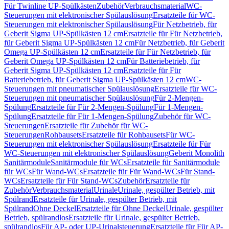
Für Twinline UP-Spülkästen
Zubehör
Verbrauchsmaterial
WC-
Steuerungen mit elektronischer Spülauslösung
Ersatzteile für WC-
Steuerungen mit elektronischer Spülauslösung
Für Netzbetrieb, für
Geberit Sigma UP-Spülkästen 12 cm
Ersatzteile für Für Netzbetrieb,
für Geberit Sigma UP-Spülkästen 12 cm
Für Netzbetrieb, für Geberit
Omega UP-Spülkästen 12 cm
Ersatzteile für Für Netzbetrieb, für
Geberit Omega UP-Spülkästen 12 cm
Für Batteriebetrieb, für
Geberit Sigma UP-Spülkästen 12 cm
Ersatzteile für Für
Batteriebetrieb, für Geberit Sigma UP-Spülkästen 12 cm
WC-
Steuerungen mit pneumatischer Spülauslösung
Ersatzteile für WC-
Steuerungen mit pneumatischer Spülauslösung
Für 2-Mengen-
Spülung
Ersatzteile für Für 2-Mengen-Spülung
Für 1-Mengen-
Spülung
Ersatzteile für Für 1-Mengen-Spülung
Zubehör für WC-
Steuerungen
Ersatzteile für Zubehör für WC-
Steuerungen
Rohbausets
Ersatzteile für Rohbausets
Für WC-
Steuerungen mit elektronischer Spülauslösung
Ersatzteile für Für
WC-Steuerungen mit elektronischer Spülauslösung
Geberit Monolith
Sanitärmodule
Sanitärmodule für WCs
Ersatzteile für Sanitärmodule
für WCs
Für Wand-WCs
Ersatzteile für Für Wand-WCs
Für Stand-
WCs
Ersatzteile für Für Stand-WCs
Zubehör
Ersatzteile für
Zubehör
Verbrauchsmaterial
Urinale
Urinale, gespülter Betrieb, mit
Spülrand
Ersatzteile für Urinale, gespülter Betrieb, mit
Spülrand
Ohne Deckel
Ersatzteile für Ohne Deckel
Urinale, gespülter
Betrieb, spülrandlos
Ersatzteile für Urinale, gespülter Betrieb,
spülrandlos
Für AP- oder UP-Urinalsteuerung
Ersatzteile für Für AP-