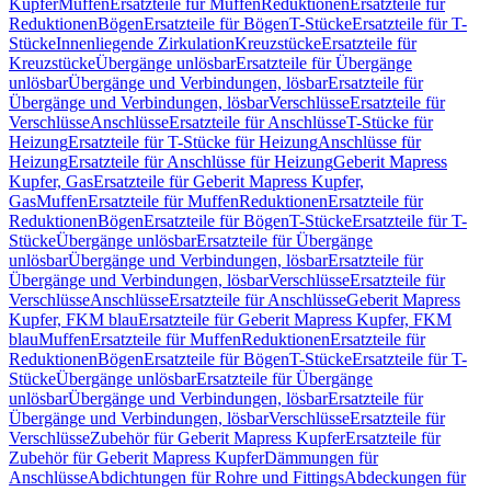
Kupfer
Muffen
Ersatzteile für Muffen
Reduktionen
Ersatzteile für
Reduktionen
Bögen
Ersatzteile für Bögen
T-Stücke
Ersatzteile für T-
Stücke
Innenliegende Zirkulation
Kreuzstücke
Ersatzteile für
Kreuzstücke
Übergänge unlösbar
Ersatzteile für Übergänge
unlösbar
Übergänge und Verbindungen, lösbar
Ersatzteile für
Übergänge und Verbindungen, lösbar
Verschlüsse
Ersatzteile für
Verschlüsse
Anschlüsse
Ersatzteile für Anschlüsse
T-Stücke für
Heizung
Ersatzteile für T-Stücke für Heizung
Anschlüsse für
Heizung
Ersatzteile für Anschlüsse für Heizung
Geberit Mapress
Kupfer, Gas
Ersatzteile für Geberit Mapress Kupfer,
Gas
Muffen
Ersatzteile für Muffen
Reduktionen
Ersatzteile für
Reduktionen
Bögen
Ersatzteile für Bögen
T-Stücke
Ersatzteile für T-
Stücke
Übergänge unlösbar
Ersatzteile für Übergänge
unlösbar
Übergänge und Verbindungen, lösbar
Ersatzteile für
Übergänge und Verbindungen, lösbar
Verschlüsse
Ersatzteile für
Verschlüsse
Anschlüsse
Ersatzteile für Anschlüsse
Geberit Mapress
Kupfer, FKM blau
Ersatzteile für Geberit Mapress Kupfer, FKM
blau
Muffen
Ersatzteile für Muffen
Reduktionen
Ersatzteile für
Reduktionen
Bögen
Ersatzteile für Bögen
T-Stücke
Ersatzteile für T-
Stücke
Übergänge unlösbar
Ersatzteile für Übergänge
unlösbar
Übergänge und Verbindungen, lösbar
Ersatzteile für
Übergänge und Verbindungen, lösbar
Verschlüsse
Ersatzteile für
Verschlüsse
Zubehör für Geberit Mapress Kupfer
Ersatzteile für
Zubehör für Geberit Mapress Kupfer
Dämmungen für
Anschlüsse
Abdichtungen für Rohre und Fittings
Abdeckungen für