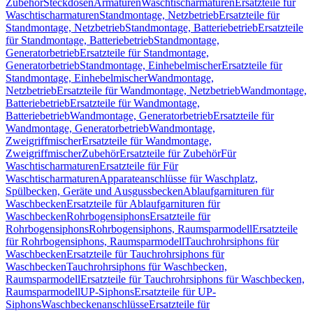
Zubehör
Steckdosen
Armaturen
Waschtischarmaturen
Ersatzteile für
Waschtischarmaturen
Standmontage, Netzbetrieb
Ersatzteile für
Standmontage, Netzbetrieb
Standmontage, Batteriebetrieb
Ersatzteile
für Standmontage, Batteriebetrieb
Standmontage,
Generatorbetrieb
Ersatzteile für Standmontage,
Generatorbetrieb
Standmontage, Einhebelmischer
Ersatzteile für
Standmontage, Einhebelmischer
Wandmontage,
Netzbetrieb
Ersatzteile für Wandmontage, Netzbetrieb
Wandmontage,
Batteriebetrieb
Ersatzteile für Wandmontage,
Batteriebetrieb
Wandmontage, Generatorbetrieb
Ersatzteile für
Wandmontage, Generatorbetrieb
Wandmontage,
Zweigriffmischer
Ersatzteile für Wandmontage,
Zweigriffmischer
Zubehör
Ersatzteile für Zubehör
Für
Waschtischarmaturen
Ersatzteile für Für
Waschtischarmaturen
Apparateanschlüsse für Waschplatz,
Spülbecken, Geräte und Ausgussbecken
Ablaufgarnituren für
Waschbecken
Ersatzteile für Ablaufgarnituren für
Waschbecken
Rohrbogensiphons
Ersatzteile für
Rohrbogensiphons
Rohrbogensiphons, Raumsparmodell
Ersatzteile
für Rohrbogensiphons, Raumsparmodell
Tauchrohrsiphons für
Waschbecken
Ersatzteile für Tauchrohrsiphons für
Waschbecken
Tauchrohrsiphons für Waschbecken,
Raumsparmodell
Ersatzteile für Tauchrohrsiphons für Waschbecken,
Raumsparmodell
UP-Siphons
Ersatzteile für UP-
Siphons
Waschbeckenanschlüsse
Ersatzteile für