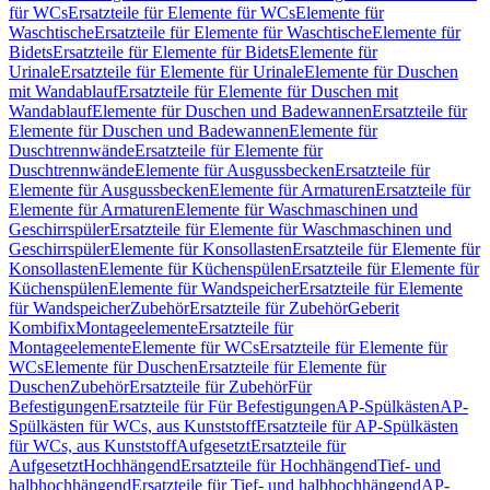
für WCs
Ersatzteile für Elemente für WCs
Elemente für
Waschtische
Ersatzteile für Elemente für Waschtische
Elemente für
Bidets
Ersatzteile für Elemente für Bidets
Elemente für
Urinale
Ersatzteile für Elemente für Urinale
Elemente für Duschen
mit Wandablauf
Ersatzteile für Elemente für Duschen mit
Wandablauf
Elemente für Duschen und Badewannen
Ersatzteile für
Elemente für Duschen und Badewannen
Elemente für
Duschtrennwände
Ersatzteile für Elemente für
Duschtrennwände
Elemente für Ausgussbecken
Ersatzteile für
Elemente für Ausgussbecken
Elemente für Armaturen
Ersatzteile für
Elemente für Armaturen
Elemente für Waschmaschinen und
Geschirrspüler
Ersatzteile für Elemente für Waschmaschinen und
Geschirrspüler
Elemente für Konsollasten
Ersatzteile für Elemente für
Konsollasten
Elemente für Küchenspülen
Ersatzteile für Elemente für
Küchenspülen
Elemente für Wandspeicher
Ersatzteile für Elemente
für Wandspeicher
Zubehör
Ersatzteile für Zubehör
Geberit
Kombifix
Montageelemente
Ersatzteile für
Montageelemente
Elemente für WCs
Ersatzteile für Elemente für
WCs
Elemente für Duschen
Ersatzteile für Elemente für
Duschen
Zubehör
Ersatzteile für Zubehör
Für
Befestigungen
Ersatzteile für Für Befestigungen
AP-Spülkästen
AP-
Spülkästen für WCs, aus Kunststoff
Ersatzteile für AP-Spülkästen
für WCs, aus Kunststoff
Aufgesetzt
Ersatzteile für
Aufgesetzt
Hochhängend
Ersatzteile für Hochhängend
Tief- und
halbhochhängend
Ersatzteile für Tief- und halbhochhängend
AP-