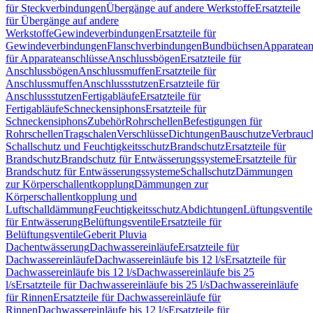
für Steckverbindungen
Übergänge auf andere Werkstoffe
Ersatzteile
für Übergänge auf andere
Werkstoffe
Gewindeverbindungen
Ersatzteile für
Gewindeverbindungen
Flanschverbindungen
Bundbüchsen
Apparatean
für Apparateanschlüsse
Anschlussbögen
Ersatzteile für
Anschlussbögen
Anschlussmuffen
Ersatzteile für
Anschlussmuffen
Anschlussstutzen
Ersatzteile für
Anschlussstutzen
Fertigabläufe
Ersatzteile für
Fertigabläufe
Schneckensiphons
Ersatzteile für
Schneckensiphons
Zubehör
Rohrschellen
Befestigungen für
Rohrschellen
Tragschalen
Verschlüsse
Dichtungen
Bauschutze
Verbrauc
Schallschutz und Feuchtigkeitsschutz
Brandschutz
Ersatzteile für
Brandschutz
Brandschutz für Entwässerungssysteme
Ersatzteile für
Brandschutz für Entwässerungssysteme
Schallschutz
Dämmungen
zur Körperschallentkopplung
Dämmungen zur
Körperschallentkopplung und
Luftschalldämmung
Feuchtigkeitsschutz
Abdichtungen
Lüftungsventile
für Entwässerung
Belüftungsventile
Ersatzteile für
Belüftungsventile
Geberit Pluvia
Dachentwässerung
Dachwassereinläufe
Ersatzteile für
Dachwassereinläufe
Dachwassereinläufe bis 12 l/s
Ersatzteile für
Dachwassereinläufe bis 12 l/s
Dachwassereinläufe bis 25
l/s
Ersatzteile für Dachwassereinläufe bis 25 l/s
Dachwassereinläufe
für Rinnen
Ersatzteile für Dachwassereinläufe für
Rinnen
Dachwassereinläufe bis 12 l/s
Ersatzteile für