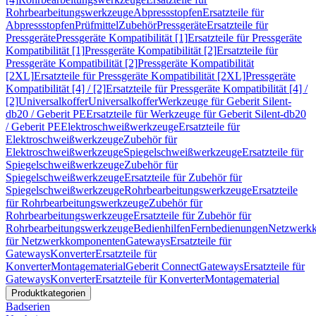
Rohrbearbeitungswerkzeuge
Abpressstopfen
Ersatzteile für
Abpressstopfen
Prüfmittel
Zubehör
Pressgeräte
Ersatzteile für
Pressgeräte
Pressgeräte Kompatibilität [1]
Ersatzteile für Pressgeräte
Kompatibilität [1]
Pressgeräte Kompatibilität [2]
Ersatzteile für
Pressgeräte Kompatibilität [2]
Pressgeräte Kompatibilität
[2XL]
Ersatzteile für Pressgeräte Kompatibilität [2XL]
Pressgeräte
Kompatibilität [4] / [2]
Ersatzteile für Pressgeräte Kompatibilität [4] /
[2]
Universalkoffer
Universalkoffer
Werkzeuge für Geberit Silent-
db20 / Geberit PE
Ersatzteile für Werkzeuge für Geberit Silent-db20
/ Geberit PE
Elektroschweißwerkzeuge
Ersatzteile für
Elektroschweißwerkzeuge
Zubehör für
Elektroschweißwerkzeuge
Spiegelschweißwerkzeuge
Ersatzteile für
Spiegelschweißwerkzeuge
Zubehör für
Spiegelschweißwerkzeuge
Ersatzteile für Zubehör für
Spiegelschweißwerkzeuge
Rohrbearbeitungswerkzeuge
Ersatzteile
für Rohrbearbeitungswerkzeuge
Zubehör für
Rohrbearbeitungswerkzeuge
Ersatzteile für Zubehör für
Rohrbearbeitungswerkzeuge
Bedienhilfen
Fernbedienungen
Netzwerk
für Netzwerkkomponenten
Gateways
Ersatzteile für
Gateways
Konverter
Ersatzteile für
Konverter
Montagematerial
Geberit Connect
Gateways
Ersatzteile für
Gateways
Konverter
Ersatzteile für Konverter
Montagematerial
Produktkategorien
Badserien