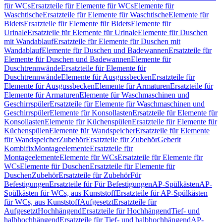
für WCs
Ersatzteile für Elemente für WCs
Elemente für
Waschtische
Ersatzteile für Elemente für Waschtische
Elemente für
Bidets
Ersatzteile für Elemente für Bidets
Elemente für
Urinale
Ersatzteile für Elemente für Urinale
Elemente für Duschen
mit Wandablauf
Ersatzteile für Elemente für Duschen mit
Wandablauf
Elemente für Duschen und Badewannen
Ersatzteile für
Elemente für Duschen und Badewannen
Elemente für
Duschtrennwände
Ersatzteile für Elemente für
Duschtrennwände
Elemente für Ausgussbecken
Ersatzteile für
Elemente für Ausgussbecken
Elemente für Armaturen
Ersatzteile für
Elemente für Armaturen
Elemente für Waschmaschinen und
Geschirrspüler
Ersatzteile für Elemente für Waschmaschinen und
Geschirrspüler
Elemente für Konsollasten
Ersatzteile für Elemente für
Konsollasten
Elemente für Küchenspülen
Ersatzteile für Elemente für
Küchenspülen
Elemente für Wandspeicher
Ersatzteile für Elemente
für Wandspeicher
Zubehör
Ersatzteile für Zubehör
Geberit
Kombifix
Montageelemente
Ersatzteile für
Montageelemente
Elemente für WCs
Ersatzteile für Elemente für
WCs
Elemente für Duschen
Ersatzteile für Elemente für
Duschen
Zubehör
Ersatzteile für Zubehör
Für
Befestigungen
Ersatzteile für Für Befestigungen
AP-Spülkästen
AP-
Spülkästen für WCs, aus Kunststoff
Ersatzteile für AP-Spülkästen
für WCs, aus Kunststoff
Aufgesetzt
Ersatzteile für
Aufgesetzt
Hochhängend
Ersatzteile für Hochhängend
Tief- und
halbhochhängend
Ersatzteile für Tief- und halbhochhängend
AP-