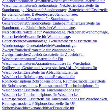
Zubehör
Steckdosen
Armaturen
Waschtischarmaturen
Ersatzteile für
Waschtischarmaturen
Standmontage, Netzbetrieb
Ersatzteile für
Standmontage, Netzbetrieb
Standmontage, Batteriebetrieb
Ersatzteile
für Standmontage, Batteriebetrieb
Standmontage,
Generatorbetrieb
Ersatzteile für Standmontage,
Generatorbetrieb
Standmontage, Einhebelmischer
Ersatzteile für
Standmontage, Einhebelmischer
Wandmontage,
Netzbetrieb
Ersatzteile für Wandmontage, Netzbetrieb
Wandmontage,
Batteriebetrieb
Ersatzteile für Wandmontage,
Batteriebetrieb
Wandmontage, Generatorbetrieb
Ersatzteile für
Wandmontage, Generatorbetrieb
Wandmontage,
Zweigriffmischer
Ersatzteile für Wandmontage,
Zweigriffmischer
Zubehör
Ersatzteile für Zubehör
Für
Waschtischarmaturen
Ersatzteile für Für
Waschtischarmaturen
Apparateanschlüsse für Waschplatz,
Spülbecken, Geräte und Ausgussbecken
Ablaufgarnituren für
Waschbecken
Ersatzteile für Ablaufgarnituren für
Waschbecken
Rohrbogensiphons
Ersatzteile für
Rohrbogensiphons
Rohrbogensiphons, Raumsparmodell
Ersatzteile
für Rohrbogensiphons, Raumsparmodell
Tauchrohrsiphons für
Waschbecken
Ersatzteile für Tauchrohrsiphons für
Waschbecken
Tauchrohrsiphons für Waschbecken,
Raumsparmodell
Ersatzteile für Tauchrohrsiphons für Waschbecken,
Raumsparmodell
UP-Siphons
Ersatzteile für UP-
Siphons
Waschbeckenanschlüsse
Ersatzteile für