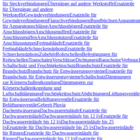
für Steckverbindungen
Übergänge auf andere Werkstoffe
Ersatzteile
für Übergänge auf andere
Werkstoffe
Gewindeverbindungen
Ersatzteile für
Gewindeverbindungen
Flanschverbindungen
Bundbüchsen
Apparatean
für Apparateanschlüsse
Anschlussbögen
Ersatzteile für
Anschlussbögen
Anschlussmuffen
Ersatzteile für
Anschlussmuffen
Anschlussstutzen
Ersatzteile für
Anschlussstutzen
Fertigabläufe
Ersatzteile für
Fertigabläufe
Schneckensiphons
Ersatzteile für
Schneckensiphons
Zubehör
Rohrschellen
Befestigungen für
Rohrschellen
Tragschalen
Verschlüsse
Dichtungen
Bauschutze
Verbrauc
Schallschutz und Feuchtigkeitsschutz
Brandschutz
Ersatzteile für
Brandschutz
Brandschutz für Entwässerungssysteme
Ersatzteile für
Brandschutz für Entwässerungssysteme
Schallschutz
Dämmungen
zur Körperschallentkopplung
Dämmungen zur
Körperschallentkopplung und
Luftschalldämmung
Feuchtigkeitsschutz
Abdichtungen
Lüftungsventile
für Entwässerung
Belüftungsventile
Ersatzteile für
Belüftungsventile
Geberit Pluvia
Dachentwässerung
Dachwassereinläufe
Ersatzteile für
Dachwassereinläufe
Dachwassereinläufe bis 12 l/s
Ersatzteile für
Dachwassereinläufe bis 12 l/s
Dachwassereinläufe bis 25
l/s
Ersatzteile für Dachwassereinläufe bis 25 l/s
Dachwassereinläufe
für Rinnen
Ersatzteile für Dachwassereinläufe für
Rinnen
Dachwassereinläufe bis 12 l/s
Ersatzteile für