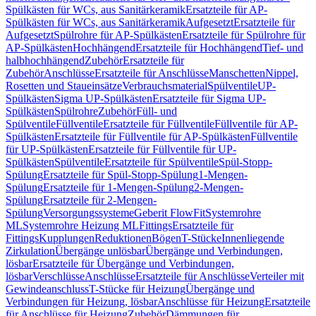
Spülkästen für WCs, aus Sanitärkeramik
Ersatzteile für AP-
Spülkästen für WCs, aus Sanitärkeramik
Aufgesetzt
Ersatzteile für
Aufgesetzt
Spülrohre für AP-Spülkästen
Ersatzteile für Spülrohre für
AP-Spülkästen
Hochhängend
Ersatzteile für Hochhängend
Tief- und
halbhochhängend
Zubehör
Ersatzteile für
Zubehör
Anschlüsse
Ersatzteile für Anschlüsse
Manschetten
Nippel,
Rosetten und Staueinsätze
Verbrauchsmaterial
Spülventile
UP-
Spülkästen
Sigma UP-Spülkästen
Ersatzteile für Sigma UP-
Spülkästen
Spülrohre
Zubehör
Füll- und
Spülventile
Füllventile
Ersatzteile für Füllventile
Füllventile für AP-
Spülkästen
Ersatzteile für Füllventile für AP-Spülkästen
Füllventile
für UP-Spülkästen
Ersatzteile für Füllventile für UP-
Spülkästen
Spülventile
Ersatzteile für Spülventile
Spül-Stopp-
Spülung
Ersatzteile für Spül-Stopp-Spülung
1-Mengen-
Spülung
Ersatzteile für 1-Mengen-Spülung
2-Mengen-
Spülung
Ersatzteile für 2-Mengen-
Spülung
Versorgungssysteme
Geberit FlowFit
Systemrohre
ML
Systemrohre Heizung ML
Fittings
Ersatzteile für
Fittings
Kupplungen
Reduktionen
Bögen
T-Stücke
Innenliegende
Zirkulation
Übergänge unlösbar
Übergänge und Verbindungen,
lösbar
Ersatzteile für Übergänge und Verbindungen,
lösbar
Verschlüsse
Anschlüsse
Ersatzteile für Anschlüsse
Verteiler mit
Gewindeanschluss
T-Stücke für Heizung
Übergänge und
Verbindungen für Heizung, lösbar
Anschlüsse für Heizung
Ersatzteile
für Anschlüsse für Heizung
Zubehör
Dämmungen für