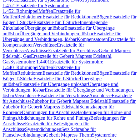
1.4521
Ersatzteile für Systemrohre
1.4521
Rohrnippel
Muffen
Ersatzteile für
Muffen
Reduktionen
Ersatzteile für Reduktionen
Bögen
Ersatzteile für
Bögen
T-Stücke
Ersatzteile für T-Stücke
Innenliegende
Zirkulation
Übergänge unlösbar
Ersatzteile für Übergänge
unlösbar
Übergänge und Verbindungen, lösbar
Ersatzteile für
Übergänge und Verbindungen, lösbar
Kompensatoren
Ersatzteile für
Kompensatoren
Verschlüsse
Ersatzteile für
Verschlüsse
Anschlüsse
Ersatzteile für Anschlüsse
Geberit Mapress
Edelstahl, Gas
Ersatzteile für Geberit Mapress Edelstahl,
Gas
Systemrohre 1.4401
Ersatzteile für Systemrohre
1.4401
Rohrnippel
Muffen
Ersatzteile für
Muffen
Reduktionen
Ersatzteile für Reduktionen
Bögen
Ersatzteile für
Bögen
T-Stücke
Ersatzteile für T-Stücke
Übergänge
unlösbar
Ersatzteile für Übergänge unlösbar
Übergänge und
Verbindungen, lösbar
Ersatzteile für Übergänge und Verbindungen,
lösbar
Verschlüsse
Ersatzteile für Verschlüsse
Anschlüsse
Ersatzteile
für Anschlüsse
Zubehör für Geberit Mapress Edelstahl
Ersatzteile für
Zubehör für Geberit Mapress Edelstahl
Schutzkappen für
Rohrende
Dämmungen für Anschlüsse
Isolierungen für Rohre und
Fittings
Abdichtungen für Rohre und Fittings
Befestigungen für
Anschlüsse
Ersatzteile für Befestigungen für
Anschlüsse
Systemdichtungen
Sets Schraube für
Flanschverbindungen
Geberit Mapress Therm
Systemrohre