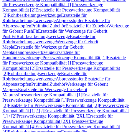
für Presswerkzeuge Kompatibilität [1]
Presswerkzeuge
Kompatibilität [2]
Ersatzteile für Presswerkzeuge Kompatibilität
[2]
Rohrbearbeitungswerkzeuge
Ersatzteile für
Rohrbearbeitungswerkzeuge
Abpressstopfen
Ersatzteile für
Abpressstopfen
Prüfmittel
Zubehör
Ersatzteile für Zubehör
Werkzeuge
für Geberit PushFit
Ersatzteile für Werkzeuge für Geberit
PushFit
Rohrbearbeitungswerkzeuge
Ersatzteile für
Rohrbearbeitungswerkzeuge
Werkzeuge für Geberit
Mepla
Ersatzteile für Werkzeuge für Geberit
Mepla
Handpresswerkzeuge
Ersatzteile für
Handpresswerkzeuge
Presswerkzeuge Kompatibilität [1]
Ersatzteile
für Presswerkzeuge Kompatibilität [1]
Presswerkzeuge
Kompatibilität [2]
Ersatzteile für Presswerkzeuge Kompatibilität
[2]
Rohrbearbeitungswerkzeuge
Ersatzteile für
Rohrbearbeitungswerkzeuge
Abpressstopfen
Ersatzteile für
Abpressstopfen
Prüfmittel
Zubehör
Werkzeuge für Geberit
Mapress
Ersatzteile für Werkzeuge für Geberit
Mapress
Presswerkzeuge Kompatibilität [1]
Ersatzteile für
Presswerkzeuge Kompatibilität [1]
Presswerkzeuge Kompatibilität
[2]
Ersatzteile für Presswerkzeuge Kompatibilität [2]
Presswerkzeuge
Kompatibilität [1] / [2]
Ersatzteile für Presswerkzeuge Kompatibilität
[1] / [2]
Presswerkzeuge Kompatibilität [2XL]
Ersatzteile für
Presswerkzeuge Kompatibilität [2XL]
Presswerkzeuge
Kompatibilität [4]
Ersatzteile für Presswerkzeuge Kompatibilität
[4]
Rohrbearbeitungswerkzeuge
Ersatzteile für