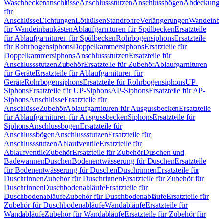
Waschbeckenanschlüsse
Anschlussstutzen
Anschlussbögen
Abdeckung
für
Anschlüsse
Dichtungen
Löthülsen
Standrohre
Verlängerungen
Wandeinb
für Wandeinbaukästen
Ablaufgarnituren für Spülbecken
Ersatzteile
für Ablaufgarnituren für Spülbecken
Rohrbogensiphons
Ersatzteile
für Rohrbogensiphons
Doppelkammersiphons
Ersatzteile für
Doppelkammersiphons
Anschlussstutzen
Ersatzteile für
Anschlussstutzen
Zubehör
Ersatzteile für Zubehör
Ablaufgarnituren
für Geräte
Ersatzteile für Ablaufgarnituren für
Geräte
Rohrbogensiphons
Ersatzteile für Rohrbogensiphons
UP-
Siphons
Ersatzteile für UP-Siphons
AP-Siphons
Ersatzteile für AP-
Siphons
Anschlüsse
Ersatzteile für
Anschlüsse
Zubehör
Ablaufgarnituren für Ausgussbecken
Ersatzteile
für Ablaufgarnituren für Ausgussbecken
Siphons
Ersatzteile für
Siphons
Anschlussbögen
Ersatzteile für
Anschlussbögen
Anschlussstutzen
Ersatzteile für
Anschlussstutzen
Ablaufventile
Ersatzteile für
Ablaufventile
Zubehör
Ersatzteile für Zubehör
Duschen und
Badewannen
Duschen
Bodenentwässerung für Duschen
Ersatzteile
für Bodenentwässerung für Duschen
Duschrinnen
Ersatzteile für
Duschrinnen
Zubehör für Duschrinnen
Ersatzteile für Zubehör für
Duschrinnen
Duschbodenabläufe
Ersatzteile für
Duschbodenabläufe
Zubehör für Duschbodenabläufe
Ersatzteile für
Zubehör für Duschbodenabläufe
Wandabläufe
Ersatzteile für
Wandabläufe
Zubehör für Wandabläufe
Ersatzteile für Zubehör für