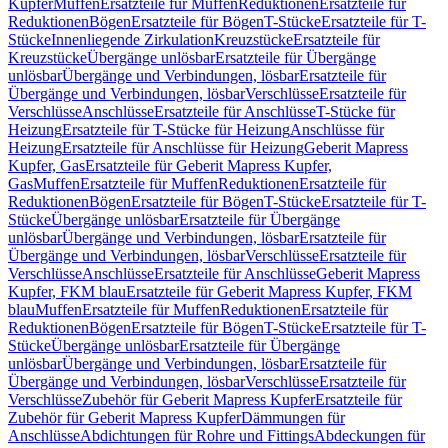
Kupfer
Muffen
Ersatzteile für Muffen
Reduktionen
Ersatzteile für
Reduktionen
Bögen
Ersatzteile für Bögen
T-Stücke
Ersatzteile für T-
Stücke
Innenliegende Zirkulation
Kreuzstücke
Ersatzteile für
Kreuzstücke
Übergänge unlösbar
Ersatzteile für Übergänge
unlösbar
Übergänge und Verbindungen, lösbar
Ersatzteile für
Übergänge und Verbindungen, lösbar
Verschlüsse
Ersatzteile für
Verschlüsse
Anschlüsse
Ersatzteile für Anschlüsse
T-Stücke für
Heizung
Ersatzteile für T-Stücke für Heizung
Anschlüsse für
Heizung
Ersatzteile für Anschlüsse für Heizung
Geberit Mapress
Kupfer, Gas
Ersatzteile für Geberit Mapress Kupfer,
Gas
Muffen
Ersatzteile für Muffen
Reduktionen
Ersatzteile für
Reduktionen
Bögen
Ersatzteile für Bögen
T-Stücke
Ersatzteile für T-
Stücke
Übergänge unlösbar
Ersatzteile für Übergänge
unlösbar
Übergänge und Verbindungen, lösbar
Ersatzteile für
Übergänge und Verbindungen, lösbar
Verschlüsse
Ersatzteile für
Verschlüsse
Anschlüsse
Ersatzteile für Anschlüsse
Geberit Mapress
Kupfer, FKM blau
Ersatzteile für Geberit Mapress Kupfer, FKM
blau
Muffen
Ersatzteile für Muffen
Reduktionen
Ersatzteile für
Reduktionen
Bögen
Ersatzteile für Bögen
T-Stücke
Ersatzteile für T-
Stücke
Übergänge unlösbar
Ersatzteile für Übergänge
unlösbar
Übergänge und Verbindungen, lösbar
Ersatzteile für
Übergänge und Verbindungen, lösbar
Verschlüsse
Ersatzteile für
Verschlüsse
Zubehör für Geberit Mapress Kupfer
Ersatzteile für
Zubehör für Geberit Mapress Kupfer
Dämmungen für
Anschlüsse
Abdichtungen für Rohre und Fittings
Abdeckungen für