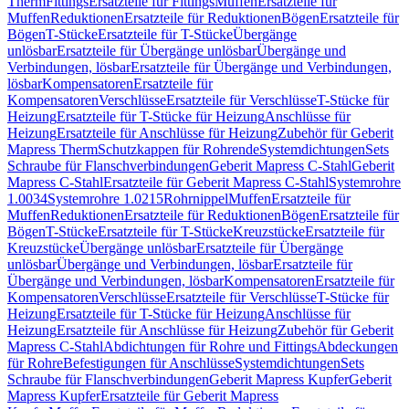
Therm
Fittings
Ersatzteile für Fittings
Muffen
Ersatzteile für
Muffen
Reduktionen
Ersatzteile für Reduktionen
Bögen
Ersatzteile für
Bögen
T-Stücke
Ersatzteile für T-Stücke
Übergänge
unlösbar
Ersatzteile für Übergänge unlösbar
Übergänge und
Verbindungen, lösbar
Ersatzteile für Übergänge und Verbindungen,
lösbar
Kompensatoren
Ersatzteile für
Kompensatoren
Verschlüsse
Ersatzteile für Verschlüsse
T-Stücke für
Heizung
Ersatzteile für T-Stücke für Heizung
Anschlüsse für
Heizung
Ersatzteile für Anschlüsse für Heizung
Zubehör für Geberit
Mapress Therm
Schutzkappen für Rohrende
Systemdichtungen
Sets
Schraube für Flanschverbindungen
Geberit Mapress C-Stahl
Geberit
Mapress C-Stahl
Ersatzteile für Geberit Mapress C-Stahl
Systemrohre
1.0034
Systemrohre 1.0215
Rohrnippel
Muffen
Ersatzteile für
Muffen
Reduktionen
Ersatzteile für Reduktionen
Bögen
Ersatzteile für
Bögen
T-Stücke
Ersatzteile für T-Stücke
Kreuzstücke
Ersatzteile für
Kreuzstücke
Übergänge unlösbar
Ersatzteile für Übergänge
unlösbar
Übergänge und Verbindungen, lösbar
Ersatzteile für
Übergänge und Verbindungen, lösbar
Kompensatoren
Ersatzteile für
Kompensatoren
Verschlüsse
Ersatzteile für Verschlüsse
T-Stücke für
Heizung
Ersatzteile für T-Stücke für Heizung
Anschlüsse für
Heizung
Ersatzteile für Anschlüsse für Heizung
Zubehör für Geberit
Mapress C-Stahl
Abdichtungen für Rohre und Fittings
Abdeckungen
für Rohre
Befestigungen für Anschlüsse
Systemdichtungen
Sets
Schraube für Flanschverbindungen
Geberit Mapress Kupfer
Geberit
Mapress Kupfer
Ersatzteile für Geberit Mapress