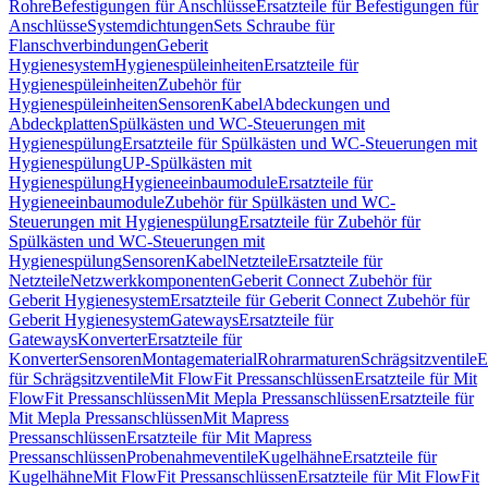
Rohre
Befestigungen für Anschlüsse
Ersatzteile für Befestigungen für
Anschlüsse
Systemdichtungen
Sets Schraube für
Flanschverbindungen
Geberit
Hygienesystem
Hygienespüleinheiten
Ersatzteile für
Hygienespüleinheiten
Zubehör für
Hygienespüleinheiten
Sensoren
Kabel
Abdeckungen und
Abdeckplatten
Spülkästen und WC-Steuerungen mit
Hygienespülung
Ersatzteile für Spülkästen und WC-Steuerungen mit
Hygienespülung
UP-Spülkästen mit
Hygienespülung
Hygieneeinbaumodule
Ersatzteile für
Hygieneeinbaumodule
Zubehör für Spülkästen und WC-
Steuerungen mit Hygienespülung
Ersatzteile für Zubehör für
Spülkästen und WC-Steuerungen mit
Hygienespülung
Sensoren
Kabel
Netzteile
Ersatzteile für
Netzteile
Netzwerkkomponenten
Geberit Connect Zubehör für
Geberit Hygienesystem
Ersatzteile für Geberit Connect Zubehör für
Geberit Hygienesystem
Gateways
Ersatzteile für
Gateways
Konverter
Ersatzteile für
Konverter
Sensoren
Montagematerial
Rohrarmaturen
Schrägsitzventile
E
für Schrägsitzventile
Mit FlowFit Pressanschlüssen
Ersatzteile für Mit
FlowFit Pressanschlüssen
Mit Mepla Pressanschlüssen
Ersatzteile für
Mit Mepla Pressanschlüssen
Mit Mapress
Pressanschlüssen
Ersatzteile für Mit Mapress
Pressanschlüssen
Probenahmeventile
Kugelhähne
Ersatzteile für
Kugelhähne
Mit FlowFit Pressanschlüssen
Ersatzteile für Mit FlowFit