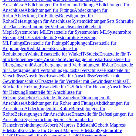
Anschlüsse
Abdichtungen für Rohre und Fittings
Abdichtungen für
Anschlüsse
Abdichtungen für Fittings
Abdeckungen für
Rohre
Abdeckung für Fittings
Befestigungen für
Rohre
Befestigungen für Anschlüsse
Systemdichtungen
Sets Schraube
für Flanschverbindungen
Verbrauchsmaterial
Geberit
Mepla
Systemrohre ML
Ersatzteile für Systemrohre ML
Systemrohre
Heizung ML
Ersatzteile für Systemrohre Heizung
ML
Fittings
Ersatzteile für Fittings
Kupplungen
Ersatzteile für
Kupplungen
Reduktionen
Ersatzteile für
Reduktionen
Winkel
Ersatzteile für Winkel
T-Stücke
Ersatzteile für T-
Stücke
Innenliegende Zirkulation
Übergänge unlösbar
Ersatzteile für
Übergänge unlösbar
Übergänge und Verbindungen, lösbar
Ersatzteile
für Übergänge und Verbindungen, lösbar
Verschlüsse
Ersatzteile für
Verschlüsse
Anschlüsse
Ersatzteile für Anschlüsse
Verteiler mit
Gewindeanschluss
Ersatzteile für Verteiler mit Gewindeanschluss
T-
Stücke für Heizung
Ersatzteile für T-Stücke für Heizung
Anschlüsse
für Heizung
Ersatzteile für Anschlüsse für
Heizung
Zubehör
Ersatzteile für Zubehör
Dämmungen für
Anschlüsse
Abdichtungen für Rohre und Fittings
Abdichtungen für
Anschlüsse
Abdeckungen für Rohre
Befestigungen für
Rohre
Befestigungen für Anschlüsse
Ersatzteile für Befestigungen für
Anschlüsse
Systemdichtungen
Sets Schraube für
Flanschverbindungen
Geberit Mapress Edelstahl
Geberit Mapress
Edelstahl
Ersatzteile für Geberit Mapress Edelstahl
Systemrohre
1.4401
Ersatzteile für Systemrohre 1.4401
Systemrohre