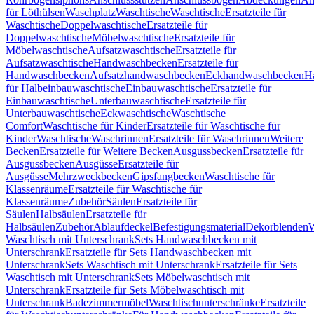
für Löthülsen
Waschplatz
Waschtische
Waschtische
Ersatzteile für
Waschtische
Doppelwaschtische
Ersatzteile für
Doppelwaschtische
Möbelwaschtische
Ersatzteile für
Möbelwaschtische
Aufsatzwaschtische
Ersatzteile für
Aufsatzwaschtische
Handwaschbecken
Ersatzteile für
Handwaschbecken
Aufsatzhandwaschbecken
Eckhandwaschbecken
H
für Halbeinbauwaschtische
Einbauwaschtische
Ersatzteile für
Einbauwaschtische
Unterbauwaschtische
Ersatzteile für
Unterbauwaschtische
Eckwaschtische
Waschtische
Comfort
Waschtische für Kinder
Ersatzteile für Waschtische für
Kinder
Waschtische
Waschrinnen
Ersatzteile für Waschrinnen
Weitere
Becken
Ersatzteile für Weitere Becken
Ausgussbecken
Ersatzteile für
Ausgussbecken
Ausgüsse
Ersatzteile für
Ausgüsse
Mehrzweckbecken
Gipsfangbecken
Waschtische für
Klassenräume
Ersatzteile für Waschtische für
Klassenräume
Zubehör
Säulen
Ersatzteile für
Säulen
Halbsäulen
Ersatzteile für
Halbsäulen
Zubehör
Ablaufdeckel
Befestigungsmaterial
Dekorblenden
W
Waschtisch mit Unterschrank
Sets Handwaschbecken mit
Unterschrank
Ersatzteile für Sets Handwaschbecken mit
Unterschrank
Sets Waschtisch mit Unterschrank
Ersatzteile für Sets
Waschtisch mit Unterschrank
Sets Möbelwaschtisch mit
Unterschrank
Ersatzteile für Sets Möbelwaschtisch mit
Unterschrank
Badezimmermöbel
Waschtischunterschränke
Ersatzteile