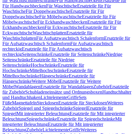
für Waschtischunterschränke
Für Handwaschbecken
Ersatzteile für
Für Handwaschbecken
Für Waschtische
Ersatzteile für Für
Waschtische
Für Doppelwaschtische
Ersatzteile für Für
Doppelwaschtische
Für Möbelwaschtische
Ersatzteile für Für
Möbelwaschtische
Für Eckhandwaschbecken
Ersatzteile für Für
Eckhandwaschbecken
Für Eckwaschtische
Ersatzteile für Für
Eckwaschtische
Waschtischplatten
Ersatzteile für
Waschtischplatten
Für Aufsatzwaschtisch Schalenform
Ersatzteile für
Für Aufsatzwaschtisch Schalenform
Für Aufsatzwaschtisch
rechteckig
Ersatzteile für Für Aufsatzwaschtisch
rechteckig
Seitenschränke
Ersatzteile für Seitenschränke
Niedrige
Seitenschränke
Ersatzteile für Niedrige
Seitenschränke
Hochschränke
Ersatzteile für
Hochschränke
Mittelhochschränke
Ersatzteile für
Mittelhochschränke
Hängeschränke
Ersatzteile für
Hängeschränke
Weitere Möbel
Ersatzteile für Weitere
Möbel
Wandablagen
Ersatzteile für Wandablagen
Zubehör
Ersatzteile
für Zubehör
Schubladeneinsätze und Ordnungsboxen
Handtuchhalter
und Handtuchhaken
Lichtelemente
Griffe
Sets
Füße
Magnettafeln
Steckdosen
Ersatzteile für Steckdosen
Weiteres
Zubehör
Spiegel und Spiegelschränke
Spiegel
Ersatzteile für
Spiegel
Mit integrierter Beleuchtung
Ersatzteile für Mit integrierter
Beleuchtung
Spiegelschränke
Ersatzteile für Spiegelschränke
Mit
integrierter Beleuchtung
Ersatzteile für Mit integrierter
Beleuchtung
Zubehör
Lichtelemente
Griffe
Weiteres