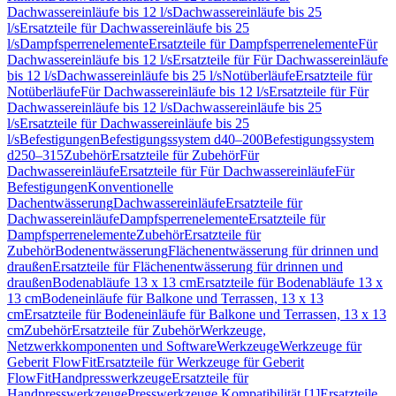
Dachwassereinläufe bis 12 l/s
Dachwassereinläufe bis 25
l/s
Ersatzteile für Dachwassereinläufe bis 25
l/s
Dampfsperrenelemente
Ersatzteile für Dampfsperrenelemente
Für
Dachwassereinläufe bis 12 l/s
Ersatzteile für Für Dachwassereinläufe
bis 12 l/s
Dachwassereinläufe bis 25 l/s
Notüberläufe
Ersatzteile für
Notüberläufe
Für Dachwassereinläufe bis 12 l/s
Ersatzteile für Für
Dachwassereinläufe bis 12 l/s
Dachwassereinläufe bis 25
l/s
Ersatzteile für Dachwassereinläufe bis 25
l/s
Befestigungen
Befestigungssystem d40–200
Befestigungssystem
d250–315
Zubehör
Ersatzteile für Zubehör
Für
Dachwassereinläufe
Ersatzteile für Für Dachwassereinläufe
Für
Befestigungen
Konventionelle
Dachentwässerung
Dachwassereinläufe
Ersatzteile für
Dachwassereinläufe
Dampfsperrenelemente
Ersatzteile für
Dampfsperrenelemente
Zubehör
Ersatzteile für
Zubehör
Bodenentwässerung
Flächenentwässerung für drinnen und
draußen
Ersatzteile für Flächenentwässerung für drinnen und
draußen
Bodenabläufe 13 x 13 cm
Ersatzteile für Bodenabläufe 13 x
13 cm
Bodeneinläufe für Balkone und Terrassen, 13 x 13
cm
Ersatzteile für Bodeneinläufe für Balkone und Terrassen, 13 x 13
cm
Zubehör
Ersatzteile für Zubehör
Werkzeuge,
Netzwerkkomponenten und Software
Werkzeuge
Werkzeuge für
Geberit FlowFit
Ersatzteile für Werkzeuge für Geberit
FlowFit
Handpresswerkzeuge
Ersatzteile für
Handpresswerkzeuge
Presswerkzeuge Kompatibilität [1]
Ersatzteile