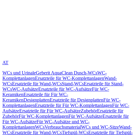
AT
WCs und Urinale
Geberit AquaClean Dusch-WCs
WC-
Komplettanlagen
Ersatzteile für WC-Komplettanlagen
Wand-
WCs
Ersatzteile für Wand-WCs
Stand-WCs
Ersatzteile für Stand-
WCs
WC-Aufsätze
Ersatzteile für WC-Aufsätze
Für WC-
Keramiken
Ersatzteile für Für WC-
Keramiken
Designplatten
Ersatzteile für Designplatten
Für WC-
Komplettanlagen
Ersatzteile für Für WC-Komplettanlagen
Für WC-
Aufsätze
Ersatzteile für Für WC-Aufsätze
Zubehör
Ersatzteile für
Zubehör
Für WC-Komplettanlagen
Für WC-Aufsätze
Ersatzteile für
Für WC-Aufsätze
Für WC-Aufsätze und WC-
Komplettanlagen
WCs
Verbrauchsmaterial
WCs und WC-Sitze
Wand-
WCs
Ersatzteile für Wand-WCs
Tiefspül-WCs
Ersatzteile für Tiefspül-