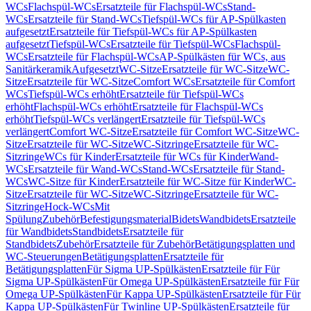
WCs
Flachspül-WCs
Ersatzteile für Flachspül-WCs
Stand-
WCs
Ersatzteile für Stand-WCs
Tiefspül-WCs für AP-Spülkasten
aufgesetzt
Ersatzteile für Tiefspül-WCs für AP-Spülkasten
aufgesetzt
Tiefspül-WCs
Ersatzteile für Tiefspül-WCs
Flachspül-
WCs
Ersatzteile für Flachspül-WCs
AP-Spülkästen für WCs, aus
Sanitärkeramik
Aufgesetzt
WC-Sitze
Ersatzteile für WC-Sitze
WC-
Sitze
Ersatzteile für WC-Sitze
Comfort WCs
Ersatzteile für Comfort
WCs
Tiefspül-WCs erhöht
Ersatzteile für Tiefspül-WCs
erhöht
Flachspül-WCs erhöht
Ersatzteile für Flachspül-WCs
erhöht
Tiefspül-WCs verlängert
Ersatzteile für Tiefspül-WCs
verlängert
Comfort WC-Sitze
Ersatzteile für Comfort WC-Sitze
WC-
Sitze
Ersatzteile für WC-Sitze
WC-Sitzringe
Ersatzteile für WC-
Sitzringe
WCs für Kinder
Ersatzteile für WCs für Kinder
Wand-
WCs
Ersatzteile für Wand-WCs
Stand-WCs
Ersatzteile für Stand-
WCs
WC-Sitze für Kinder
Ersatzteile für WC-Sitze für Kinder
WC-
Sitze
Ersatzteile für WC-Sitze
WC-Sitzringe
Ersatzteile für WC-
Sitzringe
Hock-WCs
Mit
Spülung
Zubehör
Befestigungsmaterial
Bidets
Wandbidets
Ersatzteile
für Wandbidets
Standbidets
Ersatzteile für
Standbidets
Zubehör
Ersatzteile für Zubehör
Betätigungsplatten und
WC-Steuerungen
Betätigungsplatten
Ersatzteile für
Betätigungsplatten
Für Sigma UP-Spülkästen
Ersatzteile für Für
Sigma UP-Spülkästen
Für Omega UP-Spülkästen
Ersatzteile für Für
Omega UP-Spülkästen
Für Kappa UP-Spülkästen
Ersatzteile für Für
Kappa UP-Spülkästen
Für Twinline UP-Spülkästen
Ersatzteile für