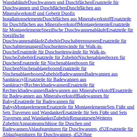
Wandabläufe
Duschwannen und Duschflächen
Ersatzteile für
Duschwannen und Duschflächen
Duschflächen aus
Mineralwerkstoff und Geberit Duofix
Installationselemente
Duschflächen aus Mineralwerkstoff
Ersatzteile
für Duschflächen aus Mineralwerkstoff
Montagelemente
Ersatzteile
für Montagelemente
Spezifische Duschwannenabläufe
Ersatzteile für
Spezifische
Duschwannenabläufe
Zubehör
Duschabtrennungen
Ersatzteile für
Duschabtrennungen
Duschseitenwände für Walk-in-
Dusche
Ersatzteile für Duschseitenwände für Walk-in-
Dusche
Zubehör
Ersatzteile für Zubehör
Nischenablageboxen für
Duschen
Ersatzteile für Nischenablageboxen für
Duschen
Nischenablageboxen
Ersatzteile für
Nischenablageboxen
Zubehör
Badewannen
Badewannen aus
Sanitäracryl
Ersatzteile für Badewannen aus
Sanitäracryl
Rechteckbadewannen
Ersatzteile für
Rechteckbadewannen
Badewannen aus Mineralwerkstoff
Ersatzteile
für Badewannen aus Mineralwerkstoff
Badewannen für
Babys
Ersatzteile für Badewannen für
Babys
Montagelemente
Ersatzteile für Montagelemente
Sets Füße und
Sets Traversen und Wandanker
Ersatzteile für Sets Füße und Sets
Traversen und Wandanker
Zubehör
Reparatursets
Weiteres
Zubehör
Apparateanschlüsse für Duschen und
Badewannen
Ablaufgarnituren für Duschwannen, d52
Ersatzteile für
Ablaufgarnituren für Duschwannen, d52
Ohne