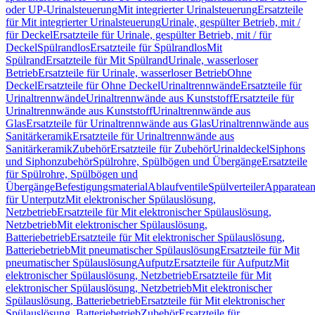
oder UP-Urinalsteuerung
Mit integrierter Urinalsteuerung
Ersatzteile
für Mit integrierter Urinalsteuerung
Urinale, gespülter Betrieb, mit /
für Deckel
Ersatzteile für Urinale, gespülter Betrieb, mit / für
Deckel
Spülrandlos
Ersatzteile für Spülrandlos
Mit
Spülrand
Ersatzteile für Mit Spülrand
Urinale, wasserloser
Betrieb
Ersatzteile für Urinale, wasserloser Betrieb
Ohne
Deckel
Ersatzteile für Ohne Deckel
Urinaltrennwände
Ersatzteile für
Urinaltrennwände
Urinaltrennwände aus Kunststoff
Ersatzteile für
Urinaltrennwände aus Kunststoff
Urinaltrennwände aus
Glas
Ersatzteile für Urinaltrennwände aus Glas
Urinaltrennwände aus
Sanitärkeramik
Ersatzteile für Urinaltrennwände aus
Sanitärkeramik
Zubehör
Ersatzteile für Zubehör
Urinaldeckel
Siphons
und Siphonzubehör
Spülrohre, Spülbögen und Übergänge
Ersatzteile
für Spülrohre, Spülbögen und
Übergänge
Befestigungsmaterial
Ablaufventile
Spülverteiler
Apparatean
für Unterputz
Mit elektronischer Spülauslösung,
Netzbetrieb
Ersatzteile für Mit elektronischer Spülauslösung,
Netzbetrieb
Mit elektronischer Spülauslösung,
Batteriebetrieb
Ersatzteile für Mit elektronischer Spülauslösung,
Batteriebetrieb
Mit pneumatischer Spülauslösung
Ersatzteile für Mit
pneumatischer Spülauslösung
Aufputz
Ersatzteile für Aufputz
Mit
elektronischer Spülauslösung, Netzbetrieb
Ersatzteile für Mit
elektronischer Spülauslösung, Netzbetrieb
Mit elektronischer
Spülauslösung, Batteriebetrieb
Ersatzteile für Mit elektronischer
Spülauslösung, Batteriebetrieb
Zubehör
Ersatzteile für