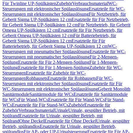
Für Twinline UP-Spülkästen
Zubehör
Verbrauchsmaterial
WC-
Steuerungen mit elektronischer Spülauslösung
Ersatzteile für WC-
Steuerungen mit elektronischer Spülauslösung
Für Netzbetrieb, für
Geberit Sigma UP-Spülkästen 12 cm
Ersatzteile für Für Netzbetrieb,
für Geberit Sigma UP-Spülkästen 12 cm
Für Netzbetrieb, für Geberit
Omega UP-Spülkästen 12 cm
Ersatzteile für Für Netzbetrieb, für
Geberit Omega UP-Spülkästen 12 cm
Für Batteriebetrieb, für
Geberit Sigma UP-Spülkästen 12 cm
Ersatzteile für Für
Batteriebetrieb, für Geberit Sigma UP-Spülkästen 12 cm
WC-
Steuerungen mit pneumatischer Spülauslösung
Ersatzteile für WC-
Steuerungen mit pneumatischer Spülauslösung
Für 2-Mengen-
Spülung
Ersatzteile für Für 2-Mengen-Spülung
Für 1-Mengen-
Spülung
Ersatzteile für Für 1-Mengen-Spülung
Zubehör für WC-
Steuerungen
Ersatzteile für Zubehör für WC-
Steuerungen
Rohbausets
Ersatzteile für Rohbausets
Für WC-
Steuerungen mit elektronischer Spülauslösung
Ersatzteile für Für
WC-Steuerungen mit elektronischer Spülauslösung
Geberit Monolith
Sanitärmodule
Sanitärmodule für WCs
Ersatzteile für Sanitärmodule
für WCs
Für Wand-WCs
Ersatzteile für Für Wand-WCs
Für Stand-
WCs
Ersatzteile für Für Stand-WCs
Zubehör
Ersatzteile für
Zubehör
Verbrauchsmaterial
Urinale
Urinale, gespülter Betrieb, mit
Spülrand
Ersatzteile für Urinale, gespülter Betrieb, mit
Spülrand
Ohne Deckel
Ersatzteile für Ohne Deckel
Urinale, gespülter
Betrieb, spülrandlos
Ersatzteile für Urinale, gespülter Betrieb,
spülrandlos
Für AP- oder UP-Urinalsteuerung
Ersatzteile für Für AP-