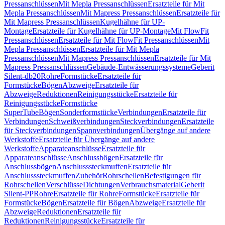
Pressanschlüssen
Mit Mepla Pressanschlüssen
Ersatzteile für Mit
Mepla Pressanschlüssen
Mit Mapress Pressanschlüssen
Ersatzteile für
Mit Mapress Pressanschlüssen
Kugelhähne für UP-
Montage
Ersatzteile für Kugelhähne für UP-Montage
Mit FlowFit
Pressanschlüssen
Ersatzteile für Mit FlowFit Pressanschlüssen
Mit
Mepla Pressanschlüssen
Ersatzteile für Mit Mepla
Pressanschlüssen
Mit Mapress Pressanschlüssen
Ersatzteile für Mit
Mapress Pressanschlüssen
Gebäude-Entwässerungssysteme
Geberit
Silent-db20
Rohre
Formstücke
Ersatzteile für
Formstücke
Bögen
Abzweige
Ersatzteile für
Abzweige
Reduktionen
Reinigungsstücke
Ersatzteile für
Reinigungsstücke
Formstücke
SuperTube
Bögen
Sonderformstücke
Verbindungen
Ersatzteile für
Verbindungen
Schweißverbindungen
Steckverbindungen
Ersatzteile
für Steckverbindungen
Spannverbindungen
Übergänge auf andere
Werkstoffe
Ersatzteile für Übergänge auf andere
Werkstoffe
Apparateanschlüsse
Ersatzteile für
Apparateanschlüsse
Anschlussbögen
Ersatzteile für
Anschlussbögen
Anschlusssteckmuffen
Ersatzteile für
Anschlusssteckmuffen
Zubehör
Rohrschellen
Befestigungen für
Rohrschellen
Verschlüsse
Dichtungen
Verbrauchsmaterial
Geberit
Silent-PP
Rohre
Ersatzteile für Rohre
Formstücke
Ersatzteile für
Formstücke
Bögen
Ersatzteile für Bögen
Abzweige
Ersatzteile für
Abzweige
Reduktionen
Ersatzteile für
Reduktionen
Reinigungsstücke
Ersatzteile für