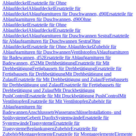
Ablaufdeckel
Ersatzteile für Ohne
Ablaufdeckel
Ablaufdeckel
Ersatzteile für
Ablaufdeckel
Ablaufgarnituren für Duschwannen, d90
Ersatzteile für
Ablaufgarnituren für Duschwannen, d90
Ohne
Ablaufdeckel
Ersatzteile für Ohne
Ablaufdeckel
Ablaufdeckel
Ersatzteile für
Ablaufdeckel
Ablaufgarnituren für Duschwannen Sestra
Ersatzteile
für Ablaufgarnituren für Duschwannen Sestra
Ohne
Ablaufdeckel
Ersatzteile für Ohne Ablaufdeckel
Zubehör für
Ablaufgarnituren für Duschwannen
Ventilstopfen
Ablaufgarnituren
für Badewannen, d52
Ersatzteile für Ablaufgarnituren für
Badewannen, d52
Mit Drehbetätigung
Ersatzteile für Mit
Drehbetätigung
Fertigbausets für Drehbetätigung
Ersatzteile für
Fertigbausets für Drehbetätigung
Mit Drehbetätigung und
Zulauf
Ersatzteile für Mit Drehbetätigung und Zulauf
Fertigbausets
für Drehbetätigung und Zulauf
Ersatzteile für Fertigbausets für
Drehbetätigung und Zulauf
Mit Druckbetätigung
PushControl
Ersatzteile für Mit Druckbetätigung PushControl
Mit
Ventilstopfen
Ersatzteile für Mit Ventilstopfen
Zubehör für
Ablaufgarnituren für
Badewannen
Anschlusssets
Wasseranschlüsse
Installations- und
Spülsysteme
Geberit Duofix
Systemwände
Ersatzteile für
Systemwände
Tragsysteme
Ersatzteile für
Tragsysteme
Beplankungen
Zubehör
Ersatzteile für
Zubehör
Montageelemente
Ersatzteile für Montageelemente
Elemente